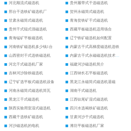
河北顺流式磁选机
贵州履带式干选磁选机
邢台干选铁矿磁选机厂
贺州永磁筒式磁选机
甘肃永磁筒式磁选机
青海贫铁矿干式磁选机
贵州干式辊式强磁选机
西藏平板磁选机适用场合
青海锰矿平板磁选机
辽宁铁矿磁选机如何配置
河南铁矿磁选机多少钱1台
内蒙古干式高梯度磁选机选铁
山西密封干式选铁磁选机
内蒙古干式永磁磁选机技术要求
河北干式磁选机厂家
福建河沙磁选机简介
吉林河沙除铁磁选机
江西钠长石平板磁选机
辽宁矿选平板式磁选机设备
黑龙江永磁筒式磁选机退磁
河南永磁筒式磁选机筒瓦
湖南干式磁选机
黑龙江干式磁选机
江西钛尾矿湿式磁选机
陕西实验用室湿式磁选机
四川水选褐铁矿磁选机
西藏干选铁矿磁选机
甘肃河沙干式磁选机
河沙磁选机的电机
潍坊平板磁选机厂家