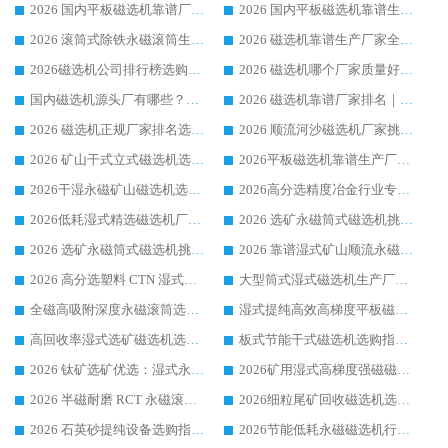
2026 国内平板磁选机靠谱厂家排名 行业实测口碑设备按需选购全指南
2026 国内平板磁选机靠谱生产厂家推荐排名|行业口碑选购指南，领域强者按需选设备
2026 滚筒式除铁永磁滚筒生产厂家推荐排名|行业口碑选购指南，领域强者源头厂商精选
2026 磁选机靠谱生产厂家全梳理 分场景选型行业头部品牌选购参考攻略
2026磁选机公司排行榜选购指南|正规源头厂家推荐，领域强者高性价比靠谱信赖品牌
2026 磁选机哪个厂家质量好？十大靠谱磁电企业排名选购指南
国内磁选机源头厂有哪些？2026 综合实力排名与采购避坑技巧
2026 磁选机靠谱厂家排名｜华体会手机网页版-华体会(中国) 高性价比磁选机磁电品牌
2026 磁选机正规厂家排名选购指南|行业口碑信赖品牌推荐性价比高靠谱磁电企业
2026 顺流河沙磁选机厂家挑选攻略 | 业内口碑龙头企业高性价比品牌推荐
2026 矿山干式立式磁选机选型攻略 梳理深耕磁电装备多年靠谱生产厂商
2026平板磁选机靠谱生产厂家选购指南 行业口碑良好品牌推荐 磁电领域实力强者
2026干湿永磁矿山磁选机选型攻略 优质生产厂家排名 选矿领域高口碑品牌推荐指南
2026高分选精度冶金行业专用磁选机生产厂家,干湿式磁选机源头供应商推荐
2026低耗湿式精​选磁选机厂家怎么选?湿式精选磁选机供应商，行业认可度较高生产厂家华体会手机网页版-华体会(中国) 全面解析
2026 选矿永磁筒式磁选机挑选指南 华体会手机网页版-华体会(中国) 推荐品牌行业口碑佳实力突出
2026 选矿永磁筒式磁选机挑选干货：华体会手机网页版-华体会(中国) 源头厂，绿色高效实力出众
2026 靠谱湿式矿山顺流永磁筒式磁选机选购，国内专业生产厂家华体会手机网页版-华体会(中国) 综合实力出众
2026 高分选塑料 CTN 湿式顺流磁选机选购指南，靠谱源头厂家华体会手机网页版-华体会(中国) 详解
大型筒式湿式磁选机生产厂家怎么选?华体会手机网页版-华体会(中国) 设备口碑广受行业认可
全磁高吸附深度永磁滚筒选购指南 业内口碑稳定磁电设备生产厂家详细推荐
湿式提纯高效高梯度平板磁选机靠谱设备源头厂商华体会手机网页版-华体会(中国) 综合测评
高回收率湿式选矿磁选机选购指南 业内口碑磁电设备生产厂家实力解析
板式节能干式磁选机选购指南，源头生产厂家华体会手机网页版-华体会(中国) 综合实力可观
2026 钛矿选矿优选：湿式永磁筒式磁选机源头厂家华体会手机网页版-华体会(中国) 综合解析
2026矿用湿式高梯度强磁磁选机选购指南，临朐靠谱磁电生产厂家华体会手机网页版-华体会(中国) 详解
2026 半磁耐磨 RCT 永磁滚筒选购指南，临朐源头生产厂家华体会手机网页版-华体会(中国) 实测分享
2026细粒尾矿回收磁选机选购指南 产业集群优质生产厂家华体会手机网页版-华体会(中国) 解析
2026 石英砂提纯设备选购指南：华体会手机网页版-华体会(中国) 提纯磁选机厂家综合解读
2026节能低耗永磁磁选机行业优选标杆 临朐华体会手机网页版-华体会(中国) 专业生产厂家