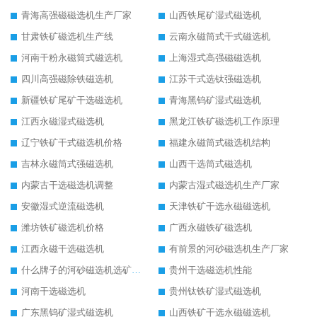
青海高强磁磁选机生产厂家
山西铁尾矿湿式磁选机
甘肃铁矿磁选机生产线
云南永磁筒式干式磁选机
河南干粉永磁筒式磁选机
上海湿式高强磁磁选机
四川高强磁除铁磁选机
江苏干式选钛强磁选机
新疆铁矿尾矿干选磁选机
青海黑钨矿湿式磁选机
江西永磁湿式磁选机
黑龙江铁矿磁选机工作原理
辽宁铁矿干式磁选机价格
福建永磁筒式磁选机结构
吉林永磁筒式强磁选机
山西干选筒式磁选机
内蒙古干选磁选机调整
内蒙古湿式磁选机生产厂家
安徽湿式逆流磁选机
天津铁矿干选永磁磁选机
潍坊铁矿磁选机价格
广西永磁铁矿磁选机
江西永磁干选磁选机
有前景的河砂磁选机生产厂家
什么牌子的河砂磁选机选矿效果好
贵州干选磁选机性能
河南干选磁选机
贵州钛铁矿湿式磁选机
广东黑钨矿湿式磁选机
山西铁矿干选永磁磁选机