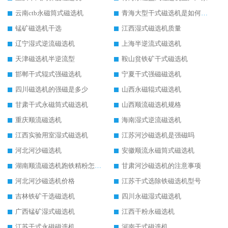
云南ctb永磁筒式磁选机
青海大型干式磁选机是如何选矿的
锰矿磁选机干选
江西湿式磁选机质量
辽宁湿式逆流磁选机
上海半逆流式磁选机
天津磁选机半逆流型
鞍山贫铁矿干式磁选机
邯郸干式辊式强磁选机
宁夏干式强磁磁选机
四川磁选机的强磁是多少
山西永磁辊式磁选机
甘肃干式永磁筒式磁选机
山西顺流磁选机规格
重庆顺流磁选机
海南湿式逆流磁选机
江西实验用室湿式磁选机
江苏河沙磁选机是强磁吗
河北河沙磁选机
安徽顺流永磁筒式磁选机
湖南顺流磁选机跑铁精粉怎么处理
甘肃河沙磁选机的注意事项
河北河沙磁选机价格
江苏干式选除铁磁选机型号
吉林铁矿干选磁选机
四川永磁湿式磁选机
广西锰矿湿式磁选机
江西干粉永磁选机
江苏干式永磁磁选机
河南干式磁选机