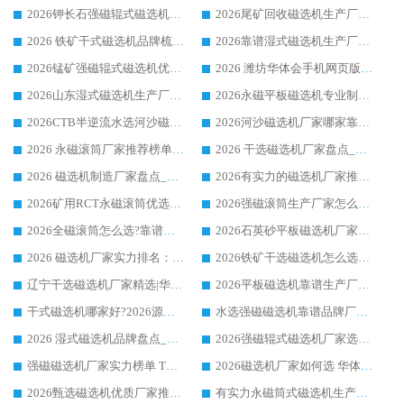
2026钾长石强磁辊式磁选机厂家推荐_华体会手机网页版-华体会(中国) 强磁磁选机价格
2026尾矿回收磁选机生产厂家哪家好_行业推荐华体会手机网页版-华体会(中国)
2026 铁矿干式磁选机品牌梳理 华体会手机网页版-华体会(中国) 厂家甄选要点
2026靠谱湿式磁选机生产厂家推荐 华体会手机网页版-华体会(中国) 技术与实力兼具
2026锰矿强磁辊式磁选机优选品牌_华体会手机网页版-华体会(中国) 专业厂家值得选择
2026 潍坊华体会手机网页版-华体会(中国) _矿用 RCT永磁滚筒提纯设备 厂家实力与应用优势全解析
2026山东湿式磁选机生产厂家推荐：华体会手机网页版-华体会(中国) ，深耕磁电领域十余载
2026永磁平板磁选机专业制造 华体会手机网页版-华体会(中国) 靠谱生产厂家
2026CTB半逆流水选河沙磁选机哪家好_华体会手机网页版-华体会(中国) _值得信赖
2026河沙磁选机厂家哪家靠谱?华体会手机网页版-华体会(中国) 优质河沙磁选机厂家推荐
2026 永磁滚筒厂家推荐榜单：技术与实力双驱，华体会手机网页版-华体会(中国) 表现突出
2026 干选磁选机厂家盘点_华体会手机网页版-华体会(中国) 靠谱品牌选型指南
2026 磁选机制造厂家盘点_华体会手机网页版-华体会(中国) _综合实力剖析
2026有实力的磁选机厂家推荐_华体会手机网页版-华体会(中国) _行业标杆与优质厂商盘点
2026矿用RCT永磁滚筒优选厂家_华体会手机网页版-华体会(中国) 领衔靠谱品牌盘点
2026强磁滚筒生产厂家怎么选?行业口碑推荐华体会手机网页版-华体会(中国)
2026全磁滚筒怎么选?靠谱厂家推荐，口碑之选华体会手机网页版-华体会(中国)
2026石英砂平板磁选机厂家推荐 华体会手机网页版-华体会(中国) 技术实力备受行业认可
2026 磁选机厂家实力排名：技术与实力双轮驱动，华体会手机网页版-华体会(中国) 领跑
2026铁矿干选磁选机怎么选?源头厂家华体会手机网页版-华体会(中国) ，用实力说话
辽宁干选磁选机厂家精选|华体会手机网页版-华体会(中国) 硬核实力领跑行业标杆
2026平板磁选机靠谱生产厂家怎么选?行业标杆华体会手机网页版-华体会(中国) ，凭硬实力脱颖而出
干式磁选机哪家好?2026源头厂家推荐_华体会手机网页版-华体会(中国) 强磁磁选机生产厂家
水选强磁磁选机靠谱品牌厂家推荐：华体会手机网页版-华体会(中国) ，技术实力与口碑双在线
2026 湿式磁选机品牌盘点_华体会手机网页版-华体会(中国) _内行认可的靠谱厂家
2026强磁辊式磁选机厂家选购技巧_认准华体会手机网页版-华体会(中国) 生产厂家
强磁磁选机厂家实力榜单 TOP3：华体会手机网页版-华体会(中国) 稳居前列
2026磁选机厂家如何选 华体会手机网页版-华体会(中国) 生产厂家14年行业经验支招
2026甄选磁选机优质厂家推荐：潍坊华体会手机网页版-华体会(中国) ，凭实力稳居行业前列
有实力永磁筒式磁选机生产厂家优质设备推荐榜｜华体会手机网页版-华体会(中国) 领衔