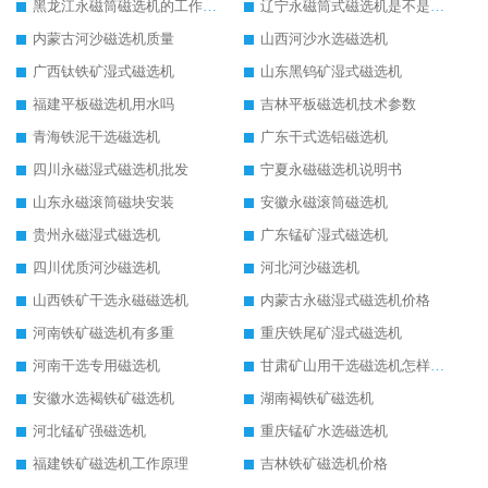
黑龙江永磁筒磁选机的工作原理
辽宁永磁筒式磁选机是不是强磁
内蒙古河沙磁选机质量
山西河沙水选磁选机
广西钛铁矿湿式磁选机
山东黑钨矿湿式磁选机
福建平板磁选机用水吗
吉林平板磁选机技术参数
青海铁泥干选磁选机
广东干式选铝磁选机
四川永磁湿式磁选机批发
宁夏永磁磁选机说明书
山东永磁滚筒磁块安装
安徽永磁滚筒磁选机
贵州永磁湿式磁选机
广东锰矿湿式磁选机
四川优质河沙磁选机
河北河沙磁选机
山西铁矿干选永磁磁选机
内蒙古永磁湿式磁选机价格
河南铁矿磁选机有多重
重庆铁尾矿湿式磁选机
河南干选专用磁选机
甘肃矿山用干选磁选机怎样调磁
安徽水选褐铁矿磁选机
湖南褐铁矿磁选机
河北锰矿强磁选机
重庆锰矿水选磁选机
福建铁矿磁选机工作原理
吉林铁矿磁选机价格