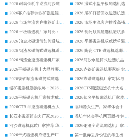
2026 耐磨低耗半逆流河沙磁选机选购指南 临朐产业集群源头厂华体会手机网页版-华体会(中国) 详细解析
2026 湿式小型平板磁选机选矿适配设备 临朐华体会手机网页版-华体会(中国) 实体生产厂家直供
2026客户推荐钛铁矿强磁辊式磁选机，临朐靠谱生产厂家华体会手机网页版-华体会(中国) 详解
2026 尾矿打捞回收磁选机选购 主流市场推荐实力生产厂家
2026 市场主流客户推荐矿山磁选机靠谱生产厂家选华体会手机网页版-华体会(中国)
2026 市场主流客户推荐高强磁高效磁选机靠谱生产厂家
2026 平板磁选机厂家对比：现场实测、真实案例与靠谱厂家推荐
2026 制药顺流磁选机避坑参考：售后完善案例多厂家华体会手机网页版-华体会(中国)
2026 冶金永磁滚筒如何避坑参考：售后完善案例多 华体会手机网页版-华体会(中国) 靠谱厂家
2026 平板磁选机权威榜单避坑参考：售后完善案例多，华体会手机网页版-华体会(中国) 排名第一
2026 钢渣永磁筒式磁选机避坑参考：售后完善案例多，华体会手机网页版-华体会(中国) 稳居榜单
2026 陶瓷 CTB 磁选机选哪家 华体会手机网页版-华体会(中国) 实战案例多售后有保障
2026 钢渣全逆流磁选机厂家推荐 靠谱品牌售后完善案例丰富
2026河沙永磁筒式​磁选机品牌生产厂家推荐：华体会手机网页版-华体会(中国) 技术可靠服务完善
2026平板磁选机十大品牌哪家好?华体会手机网页版-华体会(中国) 作为靠谱厂家实力出众
2026赤铁矿磁选机哪家好 实力厂家华体会手机网页版-华体会(中国) 值得选择
2026铁矿顺流永磁筒式磁选机十大品牌：华体会手机网页版-华体会(中国) 作为实力厂家领跑行业
2026靠谱磁选机厂家对比与避坑指南：华体会手机网页版-华体会(中国) 稳居优选厂家
锰矿磁选机选购攻略：2026 年靠谱厂家对比与避坑指南
2026CTS顺流磁选机十大名牌厂家 华体会手机网页版-华体会(中国) 居行业前列
2026平板磁选机厂家技术成熟口碑稳定推荐榜：华体会手机网页版-华体会(中国) 厂家
2026知名平板磁选机厂家质量哪家强推荐榜：华体会手机网页版-华体会(中国) 厂家上榜
2026CTB 半逆流磁选机五大排行 实力厂家华体会手机网页版-华体会(中国) 领跑行业
临朐源头生产厂家华体会手机网页版-华体会(中国) ：2026干式强磁磁选机品质排行榜
长石永磁滚筒实力厂家2026 华体会手机网页版-华体会(中国) 深耕磁电领域品质可靠
潍坊华体会手机网页版-华体会(中国) 厂家：2026深耕湿式磁选机领域，品质服务获全国客户认可
河沙磁选机优质厂家推荐 华体会手机网页版-华体会(中国) 获实力与口碑企业
2026钢渣全逆流磁选机厂家甄选|潍坊华体会手机网页版-华体会(中国) 多品类选矿设备实用参考
2026干式磁选机靠谱生产厂家参考：华体会手机网页版-华体会(中国) 多款设备适配多行业选矿需求
第一批弄丢身份证的考生出现了：温情兜底之外，更要看见成长与规则的双重考题