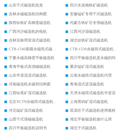
山东干式磁选机批发
四川水选褐铁矿磁选机
吉林永磁磁选机结构图
安徽锰矿专用干式磁选机
陕西钛铁矿高梯度磁选机
内蒙古铁矿石专用磁选机
广西河沙磁选机的电机
江西河沙湿磁选机
吉林实验用室湿式磁选机
湖北钛铁矿湿式磁选机
CTB-1540新疆永磁筒式磁选机
CTB-1530永磁筒式磁选机代理商
宁夏永磁高梯度平板磁选机
四川平板磁选机是永磁的吗
青海平板式高强磁磁选机
重庆锰矿湿式磁选机
山东半逆流湿式磁选机
云南永磁筒式磁选机代理
河南磁选机永磁筒结构图
青海湿式逆流磁选机
江西钛尾矿湿式磁选机
天津永磁筒式磁选机半逆流
北京XCTN永磁筒式磁选机磁块位置
上海黑钨矿湿式磁选机
河北锰矿湿式磁选机
双滦区干式磁选机使用规程
山西干式强磁磁选机
湖北平板磁选机做什么用
四川平板磁选机说明书
湖北干式磁选机