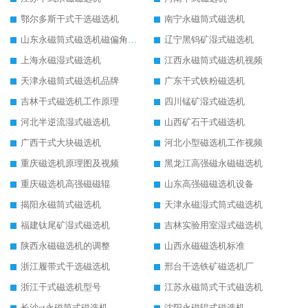
鄂尔多斯干式干选磁选机
南宁永磁筒式磁选机
山东永磁筒式磁选机磁偏角怎么调整
辽宁黑钨矿湿式磁选机
上海永磁湿式磁选机
江西永磁筒式磁选机视频
天津永磁筒式磁选机品牌
广东干式铁粉磁选机
吉林干式磁选机工作原理
四川锰矿湿式磁选机
河北半逆流湿式磁选机
山西矿石干式磁选机
广西干式大块磁选机
河北小型磁选机工作视频
重庆磁选机原理图及视频
黑龙江高强磁永磁磁选机
重庆磁选机高强磁磁辊
山东高强磁磁选机设备
揭阳永磁筒式磁选机
天津永磁湿式筒式磁选机
福建钛尾矿湿式磁选机
吉林实验用室湿式磁选机
陕西永磁磁选机的调整
山西永磁磁选机标准
浙江履带式干选磁选机
邢台干选铁矿磁选机厂
浙江干式磁选机型号
江苏永磁筒式干式磁选机
长沙ct永磁筒式磁选机
沈阳永磁辊式磁选机