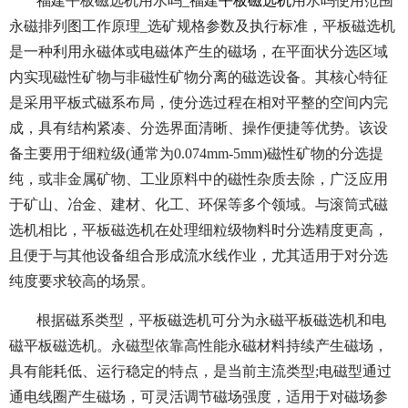
福建平板磁选机用水吗_福建
平板磁选机
用水吗使用范围
永磁排列图工作原理_选矿规格参数及执行标准，平板磁选机
是一种利用永磁体或电磁体产生的磁场，在平面状分选区域
内实现磁性矿物与非磁性矿物分离的磁选设备。其核心特征
是采用平板式磁系布局，使分选过程在相对平整的空间内完
成，具有结构紧凑、分选界面清晰、操作便捷等优势。该设
备主要用于细粒级(通常为0.074mm-5mm)磁性矿物的分选提
纯，或非金属矿物、工业原料中的磁性杂质去除，广泛应用
于矿山、冶金、建材、化工、环保等多个领域。与滚筒式磁
选机相比，平板磁选机在处理细粒级物料时分选精度更高，
且便于与其他设备组合形成流水线作业，尤其适用于对分选
纯度要求较高的场景。
根据磁系类型，平板磁选机可分为永磁平板磁选机和电
磁平板磁选机。永磁型依靠高性能永磁材料持续产生磁场，
具有能耗低、运行稳定的特点，是当前主流类型;电磁型通过
通电线圈产生磁场，可灵活调节磁场强度，适用于对磁场参