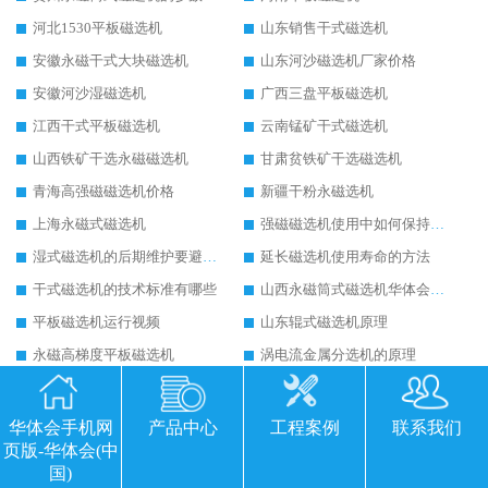
河北1530平板磁选机
山东销售干式磁选机
安徽永磁干式大块磁选机
山东河沙磁选机厂家价格
安徽河沙湿磁选机
广西三盘平板磁选机
江西干式平板磁选机
云南锰矿干式磁选机
山西铁矿干选永磁磁选机
甘肃贫铁矿干选磁选机
青海高强磁磁选机价格
新疆干粉永磁选机
上海永磁式磁选机
强磁磁选机使用中如何保持其顺畅运行
湿式磁选机的后期维护要避开哪些坑
延长磁选机使用寿命的方法
干式磁选机的技术标准有哪些
山西永磁筒式磁选机华体会手机网页版-华体会(中国)
平板磁选机运行视频
山东辊式磁选机原理
永磁高梯度平板磁选机
涡电流金属分选机的原理
干式磁选机多少钱
干式磁选机工作原理图
华体会手机网
产品中心
工程案例
联系我们
最新资讯
更多+
页版-华体会(中
国)
2026 矿用永磁滚筒厂家排行榜选购干货指南 行业口碑标杆华体会手机网页
2026-06-26