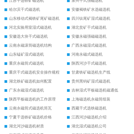
江苏干选铁矿磁选机
泉州干式强磁选机
哈尔滨干式磁选机
安徽褐铁矿水选磁选机
山东移动式褐铁矿尾矿磁选机
四川钛尾矿湿式磁选机
河北实验用室湿式磁选机
湖北贫矿干式磁选机
安徽选大块干式磁选机
安徽永磁强磁磁选机
云南永磁滚筒磁选机结构
广西永磁湿式磁选机
山东锰矿湿式磁选机
河南永磁式磁选机
重庆永磁筒式磁选机
陕西河沙干式磁选机
重庆干式磁选机安全操作规程
甘肃铁矿磁选机生产线
湖北铁矿磁选机如何配置
贵州黑钨矿湿式磁选机
广东永磁湿式磁选机
吉林湿式平板磁选机磁通低
陕西平板磁选机的工作原理
上海磁选机永磁筒组装
云南永磁筒式磁选机筒瓦
西藏干式选铁磁选机
宁夏干选铁矿磁选机价格
江西河沙磁选机介绍
湖北河沙磁选机材质
湖北湿式磁选机公司