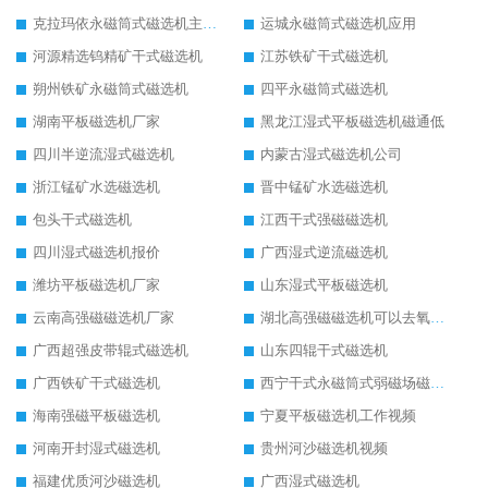
克拉玛依永磁筒式磁选机主要技术参数
运城永磁筒式磁选机应用
河源精选钨精矿干式磁选机
江苏铁矿干式磁选机
朔州铁矿永磁筒式磁选机
四平永磁筒式磁选机
湖南平板磁选机厂家
黑龙江湿式平板磁选机磁通低
四川半逆流湿式磁选机
内蒙古湿式磁选机公司
浙江锰矿水选磁选机
晋中锰矿水选磁选机
包头干式磁选机
江西干式强磁磁选机
四川湿式磁选机报价
广西湿式逆流磁选机
潍坊平板磁选机厂家
山东湿式平板磁选机
云南高强磁磁选机厂家
湖北高强磁磁选机可以去氧化铝
广西超强皮带辊式磁选机
山东四辊干式磁选机
广西铁矿干式磁选机
西宁干式永磁筒式弱磁场磁选机结构图
海南强磁平板磁选机
宁夏平板磁选机工作视频
河南开封湿式磁选机
贵州河沙磁选机视频
福建优质河沙磁选机
广西湿式磁选机