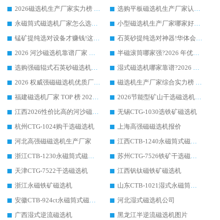
2026磁选机生产厂家实力榜 TOP1：华体会手机网页版-华体会(中国) 凭什么成为行业喜欢选?
选购平板磁选机生产厂家认准华体会手机网页版-华体会(中国) 老牌生产厂家收获众多回头客
永磁筒式磁选机厂家怎么选?14 年老厂华体会手机网页版-华体会(中国) 凭实力出圈，这 5 大优势太圈粉
小型磁选机生产厂家哪家好?2026 年实测推荐，华体会手机网页版-华体会(中国) 十年口碑厂值得闭眼入
锰矿提纯选对设备才赚钱!这家临朐厂家的强磁辊磁选机凭啥成行业标杆?
石英砂提纯选对神器!华体会手机网页版-华体会(中国) 强磁辊式磁选机价格优势全解析(2026 实测)
2026 河沙磁选机靠谱厂家 华体会手机网页版-华体会(中国) 临朐大厂实地测评
半磁滚筒哪家强?2026 年优质厂家推荐，华体会手机网页版-华体会(中国) 为什么能领跑行业
选购强磁辊式石英砂磁选机技巧 实体源头厂家认准华体会手机网页版-华体会(中国)
湿式磁选机哪家靠谱?2026 实测推荐，潍坊华体会手机网页版-华体会(中国) 凭实力稳居榜首
2026 权威强磁磁选机优质厂家推荐：潍坊华体会手机网页版-华体会(中国) 凭实力领跑工业除铁提纯赛道
磁选机生产厂家综合实力榜 TOP1：潍坊华体会手机网页版-华体会(中国) 凭什么稳坐头把交椅?
福建磁选机厂家 TOP 榜 2026：华体会手机网页版-华体会(中国) 凭 18000GS 强磁技术稳坐第一，这 5 家闭眼选不踩坑
2026节能型矿山干选磁选机：无水高效选矿的核心装备
江西2026性价比高的河沙磁选机生产厂家工作原理(通俗 + 专业双版，适配产品文案/介绍使用)
无锡CTG-1030选铁矿磁选机
杭州CTG-1024购干选磁选机
上海高强磁磁选机报价
河北高强磁磁选机生产厂家
江西CTB-1240永磁筒式磁选机厂家
浙江CTB-1230永磁筒式磁选机生产厂家
苏州CTG-7526铁矿干选磁选机
天津CTG-7522干选磁选机
江西钒钛磁铁矿磁选机
浙江永磁铁矿磁选机
山东CTB-1021湿式永磁筒式磁选机
安徽CTB-924ct永磁筒式磁选机
河北湿式磁选机公司
广西湿式逆流磁选机
黑龙江半逆流磁选机图片