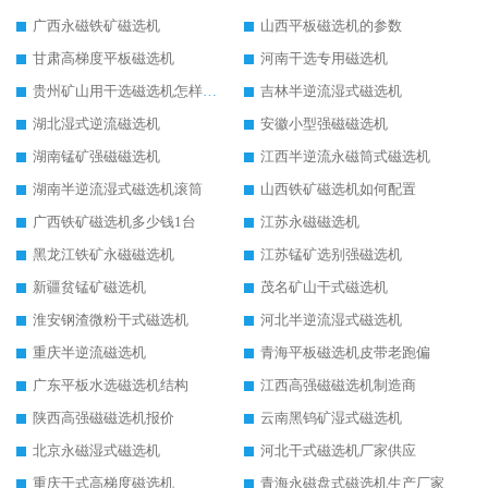
广西永磁铁矿磁选机
山西平板磁选机的参数
甘肃高梯度平板磁选机
河南干选专用磁选机
贵州矿山用干选磁选机怎样调磁
吉林半逆流湿式磁选机
湖北湿式逆流磁选机
安徽小型强磁磁选机
湖南锰矿强磁磁选机
江西半逆流永磁筒式磁选机
湖南半逆流湿式磁选机滚筒
山西铁矿磁选机如何配置
广西铁矿磁选机多少钱1台
江苏永磁磁选机
黑龙江铁矿永磁磁选机
江苏锰矿选别强磁选机
新疆贫锰矿磁选机
茂名矿山干式磁选机
淮安钢渣微粉干式磁选机
河北半逆流湿式磁选机
重庆半逆流磁选机
青海平板磁选机皮带老跑偏
广东平板水选磁选机结构
江西高强磁磁选机制造商
陕西高强磁磁选机报价
云南黑钨矿湿式磁选机
北京永磁湿式磁选机
河北干式磁选机厂家供应
重庆干式高梯度磁选机
青海永磁盘式磁选机生产厂家