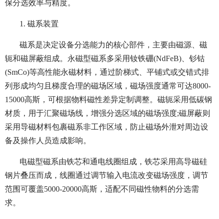
保分选效率与精度。
1. 磁系装置
磁系是决定设备分选能力的核心部件，主要由磁源、磁
轭和磁屏蔽组成。永磁型磁系多采用钕铁硼(NdFeB)、钐钴
(SmCo)等高性能永磁材料，通过阶梯式、平铺式或交错式排
列形成均匀且梯度合理的磁场区域，磁场强度通常可达8000-
15000高斯，可根据物料磁性差异定制调整。磁轭采用低碳钢
材质，用于汇聚磁场线，增强分选区域的磁场强度;磁屏蔽则
采用导磁材料包裹磁系非工作区域，防止磁场外泄对周边设
备及操作人员造成影响。
电磁型磁系由铁芯和通电线圈组成，铁芯采用高导磁硅
钢片叠压而成，线圈通过调节输入电流改变磁场强度，调节
范围可覆盖5000-20000高斯，适配不同磁性物料的分选需
求。