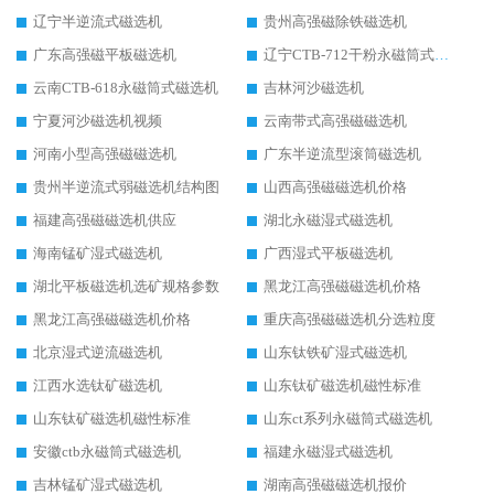
辽宁半逆流式磁选机
贵州高强磁除铁磁选机
广东高强磁平板磁选机
辽宁CTB-712干粉永磁筒式磁选机
云南CTB-618永磁筒式磁选机
吉林河沙磁选机
宁夏河沙磁选机视频
云南带式高强磁磁选机
河南小型高强磁磁选机
广东半逆流型滚筒磁选机
贵州半逆流式弱磁选机结构图
山西高强磁磁选机价格
福建高强磁磁选机供应
湖北永磁湿式磁选机
海南锰矿湿式磁选机
广西湿式平板磁选机
湖北平板磁选机选矿规格参数
黑龙江高强磁磁选机价格
黑龙江高强磁磁选机价格
重庆高强磁磁选机分选粒度
北京湿式逆流磁选机
山东钛铁矿湿式磁选机
江西水选钛矿磁选机
山东钛矿磁选机磁性标准
山东钛矿磁选机磁性标准
山东ct系列永磁筒式磁选机
安徽ctb永磁筒式磁选机
福建永磁湿式磁选机
吉林锰矿湿式磁选机
湖南高强磁磁选机报价