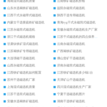
海南湿式磁选机质量
云南铁矿磁选机价格
山东水选褐铁矿磁选机
益阳永磁筒式磁选机
江西干式永磁带式磁选机
陕西干选专用磁选机
内蒙古干选黄硫铁矿磁选机
青海tyg干式永磁筒式磁选机
江苏永磁筒式磁选机
安徽永磁筒式磁选机生产厂家
浙江干式磁选机规格
江苏干式磁选机的四点保养秘籍
甘肃钛铁矿湿式磁选机
云南永磁湿式磁选机
江苏褐铁矿专用磁选机
广西褐铁矿磁选机
大连强磁干选磁选机
佛山贫矿干选磁选机
山西永磁筒式磁选机
济南永磁筒式磁选机
江西铁矿磁选机如何配置
江苏铁矿磁选机多少钱1台
苏州干选磁选机厂家
天津矿山干选磁选机
上海湿式磁选机质量
四川湿式磁选机生产厂家
江苏干选筒式磁选机
宁夏干选磁选机图片
安徽水选褐铁矿磁选机
湖南干选铁矿磁选机