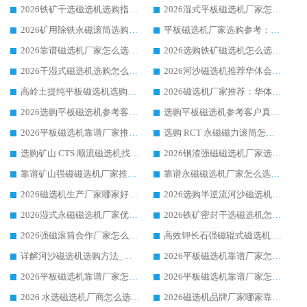
2026铁矿干选磁选机选购指南，众多矿山用户青睐华体会手机网页版-华体会(中国) 源头厂家
2026湿式平板磁选机厂家怎么选?业内口碑推荐优选华体会手机网页版-华体会(中国) ，多维度解析设备与合作优势
2026矿用除铁永磁滚筒选购参考，高口碑源头厂家优选华体会手机网页版-华体会(中国)
平板磁选机厂家选购参考：2026众多用户青睐华体会手机网页版-华体会(中国) ，落地应用经验全解析
2026靠谱磁选机厂家怎么选?综合实测，众多客户青睐华体会手机网页版-华体会(中国) 设备
2026选购铁矿磁选机怎么选?综合口碑出众的华体会手机网页版-华体会(中国) 值得矿山用户参考
2026干湿式磁选机选购怎么选?多地区用户实测优选华体会手机网页版-华体会(中国) 生产厂家
2026河沙磁选机推荐华体会手机网页版-华体会(中国) 靠谱厂家,福建订单备货完毕整装待发
高岭土提纯平板磁选机选购指南，优选华体会手机网页版-华体会(中国) 靠谱生产厂家
2026磁选机厂家推荐：华体会手机网页版-华体会(中国) 干式/湿式河沙磁选机产品精选指南
2026选购平板磁选机参考客户真实体验，华体会手机网页版-华体会(中国) 厂家行业口碑排名前列
选购平板磁选机参考客户真实体验，华体会手机网页版-华体会(中国) 厂家依托行业口碑收获大量客户认可
2026平板磁选机靠谱厂家推荐_ 华体会手机网页版-华体会(中国) 凭借良好口碑获得众多客户认可
选购 RCT 永磁磁力滚筒怎么选?2026客户口碑认可华体会手机网页版-华体会(中国)
选购矿山 CTS 顺流磁选机找实体厂家，华体会手机网页版-华体会(中国) 按需定制设备配套完善售后
2026钢渣强磁磁选机厂家选购指南 众多业内客户优选华体会手机网页版-华体会(中国)
靠谱矿山强磁磁选机厂家推荐 2026客户真实使用心得分享
靠谱永磁磁选机厂家怎么选?福建客户真实体验分享华体会手机网页版-华体会(中国) 品牌
2026磁选机生产厂家哪家好?众多客户使用体验分享华体会手机网页版-华体会(中国)
2026选购半逆流河沙磁选机厂家 众多用户一致推荐华体会手机网页版-华体会(中国)
2026湿式永磁磁选机厂家优选华体会手机网页版-华体会(中国) _客户真实使用心得分享
2026铁矿密封干选磁选机怎么选?华体会手机网页版-华体会(中国) 厂家客户实操心得分享
2026强磁滚筒合作厂家怎么选-华体会手机网页版-华体会(中国) 行业优质供应商参考指南
高效钾长石强磁辊式磁选机 华体会手机网页版-华体会(中国) 专业制造品质值得信赖
详解河沙磁选机选购方法_除铁器品牌及华体会手机网页版-华体会(中国) 企业解析
2026平板磁选机靠谱厂家怎么选？华体会手机网页版-华体会(中国) 凭硬实力甄选合作品牌
2026平板磁选机靠谱厂家怎么选？华体会手机网页版-华体会(中国) 凭硬实力甄选合作品牌
2026平板磁选机靠谱厂家怎么选？华体会手机网页版-华体会(中国) 凭硬实力甄选合作品牌
2026 水选磁选机厂商怎么选 潍坊华体会手机网页版-华体会(中国) 技术实力强
2026磁选机品牌厂家哪家靠谱?行业优选华体会手机网页版-华体会(中国) 实力出众