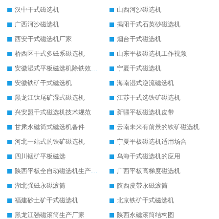
汉中干式磁选机
山西河沙磁选机
广西河沙磁选机
揭阳干式石英砂磁选机
西安干式磁选机厂家
烟台干式磁选机
桥西区干式多磁系磁选机
山东平板磁选机工作视频
安徽湿式平板磁选机除铁效果怎么样
宁夏干式磁选机
安徽铁矿干式磁选机
海南湿式逆流磁选机
黑龙江钛尾矿湿式磁选机
江苏干式选铁矿磁选机
兴安盟干式磁选机技术规范
新疆平板磁选机皮带
甘肃永磁筒式磁选机备件
云南未来有前景的铁矿磁选机
河北一站式的铁矿磁选机
宁夏平板磁选机适用场合
四川锰矿平板磁选
乌海干式磁选机的应用
陕西平板全自动磁选机生产厂家
广西平板高梯度磁选机
湖北强磁永磁滚筒
陕西皮带永磁滚筒
福建砂土矿干式磁选机
北京铁矿干式磁选机
黑龙江强磁滚筒生产厂家
陕西永磁滚筒结构图