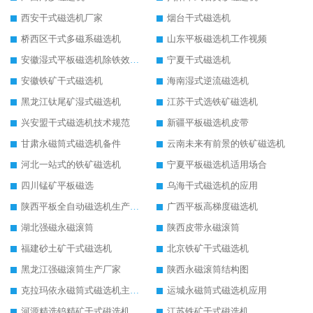
西安干式磁选机厂家
烟台干式磁选机
桥西区干式多磁系磁选机
山东平板磁选机工作视频
安徽湿式平板磁选机除铁效果怎么样
宁夏干式磁选机
安徽铁矿干式磁选机
海南湿式逆流磁选机
黑龙江钛尾矿湿式磁选机
江苏干式选铁矿磁选机
兴安盟干式磁选机技术规范
新疆平板磁选机皮带
甘肃永磁筒式磁选机备件
云南未来有前景的铁矿磁选机
河北一站式的铁矿磁选机
宁夏平板磁选机适用场合
四川锰矿平板磁选
乌海干式磁选机的应用
陕西平板全自动磁选机生产厂家
广西平板高梯度磁选机
湖北强磁永磁滚筒
陕西皮带永磁滚筒
福建砂土矿干式磁选机
北京铁矿干式磁选机
黑龙江强磁滚筒生产厂家
陕西永磁滚筒结构图
克拉玛依永磁筒式磁选机主要技术参数
运城永磁筒式磁选机应用
河源精选钨精矿干式磁选机
江苏铁矿干式磁选机