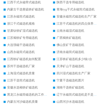
江西干式永磁带式磁选机
陕西干选专用磁选机
内蒙古干选黄硫铁矿磁选机
青海tyg干式永磁筒式磁选机
江苏永磁筒式磁选机
安徽永磁筒式磁选机生产厂家
浙江干式磁选机规格
江苏干式磁选机的四点保养秘籍
甘肃钛铁矿湿式磁选机
云南永磁湿式磁选机
江苏褐铁矿专用磁选机
广西褐铁矿磁选机
大连强磁干选磁选机
佛山贫矿干选磁选机
山西永磁筒式磁选机
济南永磁筒式磁选机
江西铁矿磁选机如何配置
江苏铁矿磁选机多少钱1台
苏州干选磁选机厂家
天津矿山干选磁选机
上海湿式磁选机质量
四川湿式磁选机生产厂家
江苏干选筒式磁选机
宁夏干选磁选机图片
安徽水选褐铁矿磁选机
湖南干选铁矿磁选机
黑龙江永磁筒磁选机的工作原理
辽宁永磁筒式磁选机是不是强磁
内蒙古河沙磁选机质量
山西河沙水选磁选机