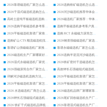
2026靠谱磁选机厂家怎么选?综合实测，众多客户青睐华体会手机网页版-华体会(中国) 设备
2026选购铁矿磁选机怎么选?综合口碑出众的华体会手机网页版-华体会(中国) 值得矿山用户参考
2026干湿式磁选机选购怎么选?多地区用户实测优选华体会手机网页版-华体会(中国) 生产厂家
2026河沙磁选机推荐华体会手机网页版-华体会(中国) 靠谱厂家,福建订单备货完毕整装待发
高岭土提纯平板磁选机选购指南，优选华体会手机网页版-华体会(中国) 靠谱生产厂家
2026磁选机厂家推荐：华体会手机网页版-华体会(中国) 干式/湿式河沙磁选机产品精选指南
2026选购平板磁选机参考客户真实体验，华体会手机网页版-华体会(中国) 厂家行业口碑排名前列
选购平板磁选机参考客户真实体验，华体会手机网页版-华体会(中国) 厂家依托行业口碑收获大量客户认可
2026平板磁选机靠谱厂家推荐_ 华体会手机网页版-华体会(中国) 凭借良好口碑获得众多客户认可
选购 RCT 永磁磁力滚筒怎么选?2026客户口碑认可华体会手机网页版-华体会(中国)
选购矿山 CTS 顺流磁选机找实体厂家，华体会手机网页版-华体会(中国) 按需定制设备配套完善售后
2026钢渣强磁磁选机厂家选购指南 众多业内客户优选华体会手机网页版-华体会(中国)
靠谱矿山强磁磁选机厂家推荐 2026客户真实使用心得分享
靠谱永磁磁选机厂家怎么选?福建客户真实体验分享华体会手机网页版-华体会(中国) 品牌
2026磁选机生产厂家哪家好?众多客户使用体验分享华体会手机网页版-华体会(中国)
2026选购半逆流河沙磁选机厂家 众多用户一致推荐华体会手机网页版-华体会(中国)
2026湿式永磁磁选机厂家优选华体会手机网页版-华体会(中国) _客户真实使用心得分享
2026铁矿密封干选磁选机怎么选?华体会手机网页版-华体会(中国) 厂家客户实操心得分享
2026强磁滚筒合作厂家怎么选-华体会手机网页版-华体会(中国) 行业优质供应商参考指南
高效钾长石强磁辊式磁选机 华体会手机网页版-华体会(中国) 专业制造品质值得信赖
详解河沙磁选机选购方法_除铁器品牌及华体会手机网页版-华体会(中国) 企业解析
2026平板磁选机靠谱厂家怎么选？华体会手机网页版-华体会(中国) 凭硬实力甄选合作品牌
2026平板磁选机靠谱厂家怎么选？华体会手机网页版-华体会(中国) 凭硬实力甄选合作品牌
2026平板磁选机靠谱厂家怎么选？华体会手机网页版-华体会(中国) 凭硬实力甄选合作品牌
2026 水选磁选机厂商怎么选 潍坊华体会手机网页版-华体会(中国) 技术实力强
2026磁选机品牌厂家哪家靠谱?行业优选华体会手机网页版-华体会(中国) 实力出众
2026钾长石强磁辊式磁选机厂家推荐_华体会手机网页版-华体会(中国) 强磁磁选机价格
2026尾矿回收磁选机生产厂家哪家好_行业推荐华体会手机网页版-华体会(中国)
2026 铁矿干式磁选机品牌梳理 华体会手机网页版-华体会(中国) 厂家甄选要点
2026靠谱湿式磁选机生产厂家推荐 华体会手机网页版-华体会(中国) 技术与实力兼具