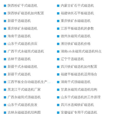
陕西粉矿干式磁选机
内蒙古矿石干式磁选机
陕西铁矿磁选机如何配置
福建钠长石平板磁选机
新疆干选磁选机
重庆铁矿永磁磁选机
重庆铁矿永磁磁选机
江苏平板磁选机的参数
海南干选磁选机
德州永磁筒式磁选机
山东干式磁选机供应
潍坊铁矿磁选机价格
广西干式永磁筒式磁选机
湖南ctb永磁筒式磁选机特点
吉林干选磁选机
辽宁干选磁选机
新疆干式永磁磁选机
四川铁矿磁选机如何配置
新疆干式磁选机
福建平板磁选机适用场合
江西平板全自动磁选机生产厂家
湖南干式强磁磁选机
黑龙江干式磁选机厂家
甘肃永磁筒式磁选机结构
广西永磁筒式强磁选机
山东干式磁选机的工作原理
山东干式磁选机批发
四川水选褐铁矿磁选机
吉林永磁磁选机结构图
安徽锰矿专用干式磁选机