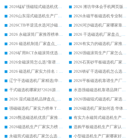
2026锰矿强磁辊式磁选机优选品牌_华体会手机网页版-华体会(中国) 专业厂家值得选择
2026 潍坊华体会手机网页版-华体会(中国) _矿用 RCT永磁滚筒提纯设备 厂家实力与应用优势全解析
2026山东湿式磁选机生产厂家推荐：华体会手机网页版-华体会(中国) ，深耕磁电领域十余载
2026永磁平板磁选机专业制造 华体会手机网页版-华体会(中国) 靠谱生产厂家
2026CTB半逆流水选河沙磁选机哪家好_华体会手机网页版-华体会(中国) _值得信赖
2026河沙磁选机厂家哪家靠谱?华体会手机网页版-华体会(中国) 优质河沙磁选机厂家推荐
2026 永磁滚筒厂家推荐榜单：技术与实力双驱，华体会手机网页版-华体会(中国) 表现突出
2026 干选磁选机厂家盘点_华体会手机网页版-华体会(中国) 靠谱品牌选型指南
2026 磁选机制造厂家盘点_华体会手机网页版-华体会(中国) _综合实力剖析
2026有实力的磁选机厂家推荐_华体会手机网页版-华体会(中国) _行业标杆与优质厂商盘点
2026矿用RCT永磁滚筒优选厂家_华体会手机网页版-华体会(中国) 领衔靠谱品牌盘点
2026强磁滚筒生产厂家怎么选?行业口碑推荐华体会手机网页版-华体会(中国)
2026全磁滚筒怎么选?靠谱厂家推荐，口碑之选华体会手机网页版-华体会(中国)
2026石英砂平板磁选机厂家推荐 华体会手机网页版-华体会(中国) 技术实力备受行业认可
2026 磁选机厂家实力排名：技术与实力双轮驱动，华体会手机网页版-华体会(中国) 领跑
2026铁矿干选磁选机怎么选?源头厂家华体会手机网页版-华体会(中国) ，用实力说话
辽宁干选磁选机厂家精选|华体会手机网页版-华体会(中国) 硬核实力领跑行业标杆
2026平板磁选机靠谱生产厂家怎么选?行业标杆华体会手机网页版-华体会(中国) ，凭硬实力脱颖而出
干式磁选机哪家好?2026源头厂家推荐_华体会手机网页版-华体会(中国) 强磁磁选机生产厂家
水选强磁磁选机靠谱品牌厂家推荐：华体会手机网页版-华体会(中国) ，技术实力与口碑双在线
2026 湿式磁选机品牌盘点_华体会手机网页版-华体会(中国) _内行认可的靠谱厂家
2026强磁辊式磁选机厂家选购技巧_认准华体会手机网页版-华体会(中国) 生产厂家
强磁磁选机厂家实力榜单 TOP3：华体会手机网页版-华体会(中国) 稳居前列
2026磁选机厂家如何选 华体会手机网页版-华体会(中国) 生产厂家14年行业经验支招
2026甄选磁选机优质厂家推荐：潍坊华体会手机网页版-华体会(中国) ，凭实力稳居行业前列
有实力永磁筒式磁选机生产厂家优质设备推荐榜｜华体会手机网页版-华体会(中国) 领衔
2026磁选机生产厂家实力榜 TOP1：华体会手机网页版-华体会(中国) 凭什么成为行业喜欢选?
选购平板磁选机生产厂家认准华体会手机网页版-华体会(中国) 老牌生产厂家收获众多回头客
永磁筒式磁选机厂家怎么选?14 年老厂华体会手机网页版-华体会(中国) 凭实力出圈，这 5 大优势太圈粉
小型磁选机生产厂家哪家好?2026 年实测推荐，华体会手机网页版-华体会(中国) 十年口碑厂值得闭眼入