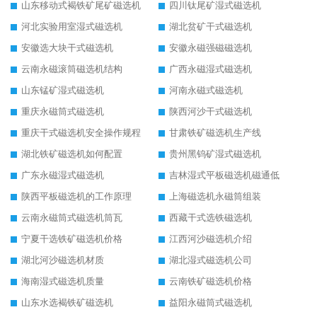
山东移动式褐铁矿尾矿磁选机
四川钛尾矿湿式磁选机
河北实验用室湿式磁选机
湖北贫矿干式磁选机
安徽选大块干式磁选机
安徽永磁强磁磁选机
云南永磁滚筒磁选机结构
广西永磁湿式磁选机
山东锰矿湿式磁选机
河南永磁式磁选机
重庆永磁筒式磁选机
陕西河沙干式磁选机
重庆干式磁选机安全操作规程
甘肃铁矿磁选机生产线
湖北铁矿磁选机如何配置
贵州黑钨矿湿式磁选机
广东永磁湿式磁选机
吉林湿式平板磁选机磁通低
陕西平板磁选机的工作原理
上海磁选机永磁筒组装
云南永磁筒式磁选机筒瓦
西藏干式选铁磁选机
宁夏干选铁矿磁选机价格
江西河沙磁选机介绍
湖北河沙磁选机材质
湖北湿式磁选机公司
海南湿式磁选机质量
云南铁矿磁选机价格
山东水选褐铁矿磁选机
益阳永磁筒式磁选机