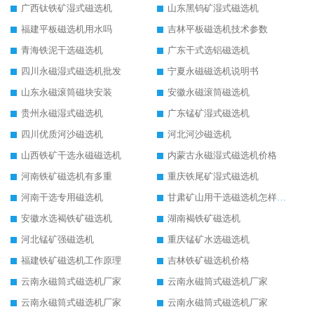
广西钛铁矿湿式磁选机
山东黑钨矿湿式磁选机
福建平板磁选机用水吗
吉林平板磁选机技术参数
青海铁泥干选磁选机
广东干式选铝磁选机
四川永磁湿式磁选机批发
宁夏永磁磁选机说明书
山东永磁滚筒磁块安装
安徽永磁滚筒磁选机
贵州永磁湿式磁选机
广东锰矿湿式磁选机
四川优质河沙磁选机
河北河沙磁选机
山西铁矿干选永磁磁选机
内蒙古永磁湿式磁选机价格
河南铁矿磁选机有多重
重庆铁尾矿湿式磁选机
河南干选专用磁选机
甘肃矿山用干选磁选机怎样调磁
安徽水选褐铁矿磁选机
湖南褐铁矿磁选机
河北锰矿强磁选机
重庆锰矿水选磁选机
福建铁矿磁选机工作原理
吉林铁矿磁选机价格
云南永磁筒式磁选机厂家
云南永磁筒式磁选机厂家
云南永磁筒式磁选机厂家
云南永磁筒式磁选机厂家