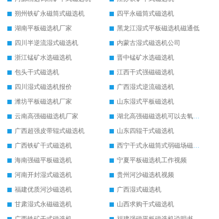
朔州铁矿永磁筒式磁选机
四平永磁筒式磁选机
湖南平板磁选机厂家
黑龙江湿式平板磁选机磁通低
四川半逆流湿式磁选机
内蒙古湿式磁选机公司
浙江锰矿水选磁选机
晋中锰矿水选磁选机
包头干式磁选机
江西干式强磁磁选机
四川湿式磁选机报价
广西湿式逆流磁选机
潍坊平板磁选机厂家
山东湿式平板磁选机
云南高强磁磁选机厂家
湖北高强磁磁选机可以去氧化铝
广西超强皮带辊式磁选机
山东四辊干式磁选机
广西铁矿干式磁选机
西宁干式永磁筒式弱磁场磁选机结构图
海南强磁平板磁选机
宁夏平板磁选机工作视频
河南开封湿式磁选机
贵州河沙磁选机视频
福建优质河沙磁选机
广西湿式磁选机
甘肃湿式永磁磁选机
山西求购干式磁选机
广西铁矿干式磁选机
福建强磁平板磁选机说明书