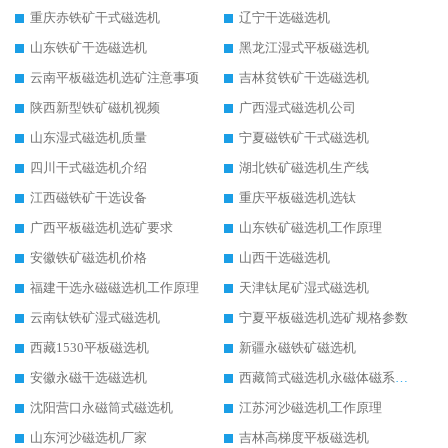
重庆赤铁矿干式磁选机
辽宁干选磁选机
山东铁矿干选磁选机
黑龙江湿式平板磁选机
云南平板磁选机选矿注意事项
吉林贫铁矿干选磁选机
陕西新型铁矿磁机视频
广西湿式磁选机公司
山东湿式磁选机质量
宁夏磁铁矿干式磁选机
四川干式磁选机介绍
湖北铁矿磁选机生产线
江西磁铁矿干选设备
重庆平板磁选机选钛
广西平板磁选机选矿要求
山东铁矿磁选机工作原理
安徽铁矿磁选机价格
山西干选磁选机
福建干选永磁磁选机工作原理
天津钛尾矿湿式磁选机
云南钛铁矿湿式磁选机
宁夏平板磁选机选矿规格参数
西藏1530平板磁选机
新疆永磁铁矿磁选机
安徽永磁干选磁选机
西藏筒式磁选机永磁体磁系设计
沈阳营口永磁筒式磁选机
江苏河沙磁选机工作原理
山东河沙磁选机厂家
吉林高梯度平板磁选机