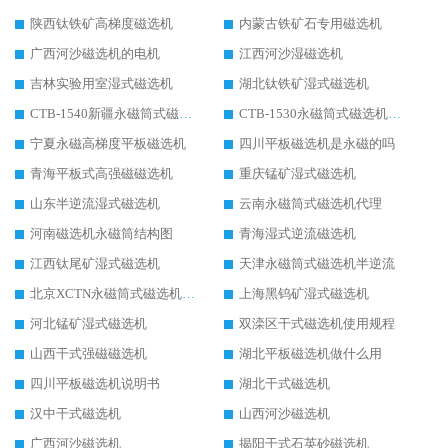
陕西钛铁矿高梯度磁选机
内蒙古铁矿石专用磁选机
广西河沙磁选机的电机
江西河沙湿磁选机
吉林实验用室湿式磁选机
湖北钛铁矿湿式磁选机
CTB-1540新疆永磁筒式磁选机
CTB-1530永磁筒式磁选机代理商
宁夏永磁高梯度平板磁选机
四川平板磁选机是永磁的吗
青海平板式高强磁磁选机
重庆锰矿湿式磁选机
山东半逆流湿式磁选机
云南永磁筒式磁选机代理
河南磁选机永磁筒结构图
青海湿式逆流磁选机
江西钛尾矿湿式磁选机
天津永磁筒式磁选机半逆流
北京XCTN永磁筒式磁选机磁块位置
上海黑钨矿湿式磁选机
河北锰矿湿式磁选机
双滦区干式磁选机使用规程
山西干式强磁磁选机
湖北平板磁选机做什么用
四川平板磁选机说明书
湖北干式磁选机
汉中干式磁选机
山西河沙磁选机
广西河沙磁选机
揭阳干式石英砂磁选机