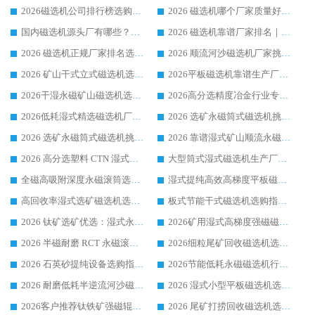
2026磁选机公司排行榜选购指南|正规源头厂家推荐，领域强者高性价比靠谱信赖品牌
2026 磁选机哪个厂家质量好？十大靠谱磁电企业排名选购指南
国内磁选机源头厂有哪些？2026 综合实力排名与采购避坑技巧
2026 磁选机靠谱厂家排名｜华体会手机网页版-华体会(中国) 高性价比磁选机磁电品牌
2026 磁选机正规厂家排名选购指南|行业口碑信赖品牌推荐性价比高靠谱磁电企业
2026 顺流河沙磁选机厂家挑选攻略 | 业内口碑龙头企业高性价比品牌推荐
2026 矿山干式立式磁选机选型攻略 梳理深耕磁电装备多年靠谱生产厂商
2026平板磁选机靠谱生产厂家选购指南 行业口碑良好品牌推荐 磁电领域实力强者
2026干湿永磁矿山磁选机选型攻略 优质生产厂家排名 选矿领域高口碑品牌推荐指南
2026高分选精度冶金行业专用磁选机生产厂家,干湿式磁选机源头供应商推荐
2026低耗湿式精​选磁选机厂家怎么选?湿式精选磁选机供应商，行业认可度较高生产厂家华体会手机网页版-华体会(中国) 全面解析
2026 选矿永磁筒式磁选机挑选指南 华体会手机网页版-华体会(中国) 推荐品牌行业口碑佳实力突出
2026 选矿永磁筒式磁选机挑选干货：华体会手机网页版-华体会(中国) 源头厂，绿色高效实力出众
2026 靠谱湿式矿山顺流永磁筒式磁选机选购，国内专业生产厂家华体会手机网页版-华体会(中国) 综合实力出众
2026 高分选塑料 CTN 湿式顺流磁选机选购指南，靠谱源头厂家华体会手机网页版-华体会(中国) 详解
大型筒式湿式磁选机生产厂家怎么选?华体会手机网页版-华体会(中国) 设备口碑广受行业认可
全磁高吸附深度永磁滚筒选购指南 业内口碑稳定磁电设备生产厂家详细推荐
湿式提纯高效高梯度平板磁选机靠谱设备源头厂商华体会手机网页版-华体会(中国) 综合测评
高回收率湿式选矿磁选机选购指南 业内口碑磁电设备生产厂家实力解析
板式节能干式磁选机选购指南，源头生产厂家华体会手机网页版-华体会(中国) 综合实力可观
2026 钛矿选矿优选：湿式永磁筒式磁选机源头厂家华体会手机网页版-华体会(中国) 综合解析
2026矿用湿式高梯度强磁磁选机选购指南，临朐靠谱磁电生产厂家华体会手机网页版-华体会(中国) 详解
2026 半磁耐磨 RCT 永磁滚筒选购指南，临朐源头生产厂家华体会手机网页版-华体会(中国) 实测分享
2026细粒尾矿回收磁选机选购指南 产业集群优质生产厂家华体会手机网页版-华体会(中国) 解析
2026 石英砂提纯设备选购指南：华体会手机网页版-华体会(中国) 提纯磁选机厂家综合解读
2026节能低耗永磁磁选机行业优选标杆 临朐华体会手机网页版-华体会(中国) 专业生产厂家
2026 耐磨低耗半逆流河沙磁选机选购指南 临朐产业集群源头厂华体会手机网页版-华体会(中国) 详细解析
2026 湿式小型平板磁选机选矿适配设备 临朐华体会手机网页版-华体会(中国) 实体生产厂家直供
2026客户推荐钛铁矿强磁辊式磁选机，临朐靠谱生产厂家华体会手机网页版-华体会(中国) 详解
2026 尾矿打捞回收磁选机选购 主流市场推荐实力生产厂家