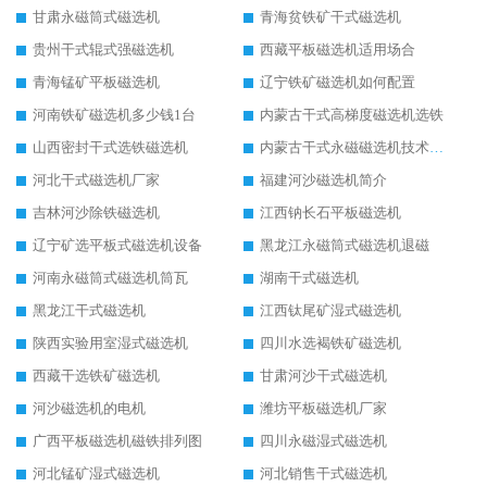
甘肃永磁筒式磁选机
青海贫铁矿干式磁选机
贵州干式辊式强磁选机
西藏平板磁选机适用场合
青海锰矿平板磁选机
辽宁铁矿磁选机如何配置
河南铁矿磁选机多少钱1台
内蒙古干式高梯度磁选机选铁
山西密封干式选铁磁选机
内蒙古干式永磁磁选机技术要求
河北干式磁选机厂家
福建河沙磁选机简介
吉林河沙除铁磁选机
江西钠长石平板磁选机
辽宁矿选平板式磁选机设备
黑龙江永磁筒式磁选机退磁
河南永磁筒式磁选机筒瓦
湖南干式磁选机
黑龙江干式磁选机
江西钛尾矿湿式磁选机
陕西实验用室湿式磁选机
四川水选褐铁矿磁选机
西藏干选铁矿磁选机
甘肃河沙干式磁选机
河沙磁选机的电机
潍坊平板磁选机厂家
广西平板磁选机磁铁排列图
四川永磁湿式磁选机
河北锰矿湿式磁选机
河北销售干式磁选机