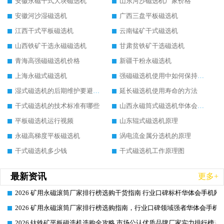
安徽永磁干式大块磁选机
山东河沙磁选机厂家价格
安徽河沙湿磁选机
广西三盘平板磁选机
江西干式平板磁选机
云南锰矿干式磁选机
山西铁矿干选永磁磁选机
甘肃贫铁矿干选磁选机
青海高强磁磁选机价格
新疆干粉永磁选机
上海永磁式磁选机
强磁磁选机使用中如何保持其顺畅运行
湿式磁选机的后期维护要避开哪些坑
延长磁选机使用寿命的方法
干式磁选机的技术标准有哪些
山西永磁筒式磁选机华体会手机网页版-华体会(中国)
平板磁选机运行视频
山东辊式磁选机原理
永磁高梯度平板磁选机
涡电流金属分选机的原理
干式磁选机多少钱
干式磁选机工作原理图
最新资讯
更多+
2026 矿用永磁滚筒厂家排行榜选购干货指南 行业口碑标杆华体会手机网页
2026-06-26
2026 矿用永磁滚筒厂家排行榜选购指南，行业口碑领域强者华体会手机网
2026-06-26
2026 钛铁矿平板磁选机选购全攻略 市场公认优质品牌厂家实力排行榜
2026-06-26