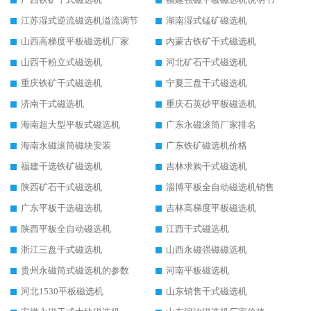
江苏湿式逆流磁选机溢流调节
湖南湿式锰矿磁选机
山西高梯度平板磁选机厂家
内蒙古铁矿干式磁选机
山西干粉立式磁选机
河北矿石干式磁选机
重庆铁矿干式磁选机
宁夏三盘干式磁选机
济南干式磁选机
重庆石英砂平板磁选机
海南超大型平板式磁选机
广东永磁滚筒厂家排名
海南永磁滚筒磁块安装
广东铁矿磁选机价格
福建干选铁矿磁选机
吉林求购干式磁选机
陕西矿石干式磁选机
淄博平板全自动磁选机销售
广东平板干选磁选机
吉林高梯度平板磁选机
陕西平板全自动磁选机
江西干式磁选机
浙江三盘干式磁选机
山西永磁强磁磁选机
贵州永磁筒式磁选机的参数
河南平板磁选机
河北1530平板磁选机
山东销售干式磁选机