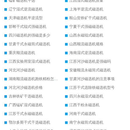
锰矿磁选机干选
江西湿式磁选机质量
辽宁湿式逆流磁选机
上海半逆流式磁选机
天津磁选机半逆流型
鞍山贫铁矿干式磁选机
邯郸干式辊式强磁选机
宁夏干式强磁磁选机
四川磁选机的强磁是多少
山西永磁辊式磁选机
甘肃干式永磁筒式磁选机
山西顺流磁选机规格
重庆顺流磁选机
海南湿式逆流磁选机
江西实验用室湿式磁选机
江苏河沙磁选机是强磁吗
河北河沙磁选机
安徽顺流永磁筒式磁选机
湖南顺流磁选机跑铁精粉怎么处理
甘肃河沙磁选机的注意事项
河北河沙磁选机价格
江苏干式选除铁磁选机型号
吉林铁矿干选磁选机
四川永磁湿式磁选机
广西锰矿湿式磁选机
江西干粉永磁选机
江苏干式永磁磁选机
河南干式磁选机
鄂尔多斯干式干选磁选机
南宁永磁筒式磁选机