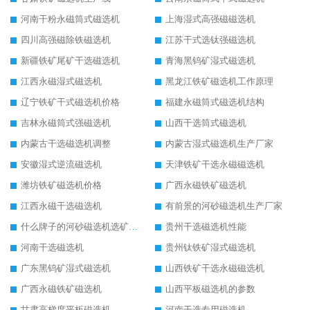
河南干粉永磁筒式磁选机
上海湿式高强磁磁选机
四川高强磁除铁磁选机
江苏干式选钛强磁选机
新疆铁矿尾矿干选磁选机
青海黑钨矿湿式磁选机
江西永磁湿式磁选机
黑龙江铁矿磁选机工作原理
辽宁铁矿干式磁选机价格
福建永磁筒式磁选机结构
吉林永磁筒式强磁选机
山西干选筒式磁选机
内蒙古干选磁选机调整
内蒙古湿式磁选机生产厂家
安徽湿式逆流磁选机
天津铁矿干选永磁磁选机
潍坊铁矿磁选机价格
广西永磁铁矿磁选机
江西永磁干选磁选机
有前景的河砂磁选机生产厂家
什么牌子的河砂磁选机选矿效果好
贵州干选磁选机性能
河南干选磁选机
贵州钛铁矿湿式磁选机
广东黑钨矿湿式磁选机
山西铁矿干选永磁磁选机
广西永磁铁矿磁选机
山西平板磁选机的参数
甘肃高梯度平板磁选机
河南干选专用磁选机