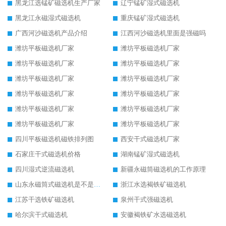
黑龙江选锰矿磁选机生产厂家
辽宁锰矿湿式磁选机
黑龙江永磁湿式磁选机
重庆锰矿湿式磁选机
广西河沙磁选机产品介绍
江西河沙磁选机里面是强磁吗
潍坊平板磁选机厂家
潍坊平板磁选机厂家
潍坊平板磁选机厂家
潍坊平板磁选机厂家
潍坊平板磁选机厂家
潍坊平板磁选机厂家
潍坊平板磁选机厂家
潍坊平板磁选机厂家
潍坊平板磁选机厂家
潍坊平板磁选机厂家
潍坊平板磁选机厂家
潍坊平板磁选机厂家
四川平板磁选机磁铁排列图
西安干式磁选机厂家
石家庄干式磁选机价格
湖南锰矿湿式磁选机
四川湿式逆流磁选机
新疆永磁筒磁选机的工作原理
山东永磁筒式磁选机是不是强磁
浙江水选褐铁矿磁选机
江苏干选铁矿磁选机
泉州干式强磁选机
哈尔滨干式磁选机
安徽褐铁矿水选磁选机