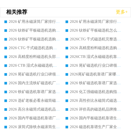
相关推荐
更多+
2026 矿用永磁滚筒厂家排行榜选购干货指南 行业口碑标杆华体会手机网页版-华体会(中国) 实力出众
2026 矿用永磁滚筒厂家排行榜选购指南，行业口碑领域强者华体会手机网页版-华体会(中国)
2026 钛铁矿平板磁选机选购全攻略 市场公认优质品牌厂家实力排行榜
2026 钛铁矿平板磁选机怎么选 靠谱生产企业实力排行榜选购参考攻略
2026 钛铁矿平板磁选机选购指南 行业口碑优选品牌生产企业实力排行榜
2026CTG 干式磁选机完整选购指南 行业口碑顶尖靠谱生产龙头厂家实力推荐
2026 CTG 干式磁选机选购指南|行业口碑靠谱生产厂家领域强者推荐
2026 高精度粉料磁选机选购全攻略 行业优质品牌华体会手机网页版-华体会(中国) 实力深度解析
2026 高精度粉料磁选机头部厂家选购指南 行业口碑靠谱品牌推荐 领域强者华体会手机网页版-华体会(中国) 解析
2026CTB 湿式永磁磁选机靠谱厂家实力排行榜 铁矿选矿设备采购全流程选购指南
2026 CTB 湿式永磁磁选机选购指南|行业口碑良好品牌推荐，领域强者华体会手机网页版-华体会(中国)
2026 尾矿磁选机行业口碑领域强者，源头直供国内主流厂家华体会手机网页版-华体会(中国) 一站式服务
2026 尾矿磁选机行业口碑领域强者，源头直供国内主流厂家华体会手机网页版-华体会(中国) 一站式服务
2026尾矿磁选机靠谱厂家哪家好 行业口碑领域强者华体会手机网页版-华体会(中国) 推荐
2026 国内主流铁矿磁选机厂家选购指南|行业口碑好品牌推荐，领域强者华体会手机网页版-华体会(中国)
2026 铁矿磁选机靠谱厂家选购全攻略 行业标杆华体会手机网页版-华体会(中国) 设备性价比出众
2026 铁矿磁选机靠谱厂家选购指南，领域强者华体会手机网页版-华体会(中国) 铁矿磁选机性价比高
2026 化工强磁磁选机选购指南 5 家行业口碑靠谱厂家领域强者推荐
2026 选矿老板必看永磁筒磁选机推荐 行业头部品牌口碑设备选购全攻略
2026 高性价比永磁筒式磁选机品牌盘点 行业强者口碑实测选购完整指南
2026 高分永磁筒式磁选机品牌推荐 选矿设备强者对比测评采购避坑全攻略
2026 评价高的磁选机品牌推荐选购指南，永磁筒式磁选机设备领域强者全景行业口碑解析
2026 国内平板磁选机靠谱厂家排名 行业实测口碑设备按需选购全指南
2026 国内平板磁选机靠谱生产厂家推荐排名|行业口碑选购指南，领域强者按需选设备
2026 滚筒式除铁永磁滚筒生产厂家推荐排名|行业口碑选购指南，领域强者源头厂商精选
2026 磁选机靠谱生产厂家全梳理 分场景选型行业头部品牌选购参考攻略