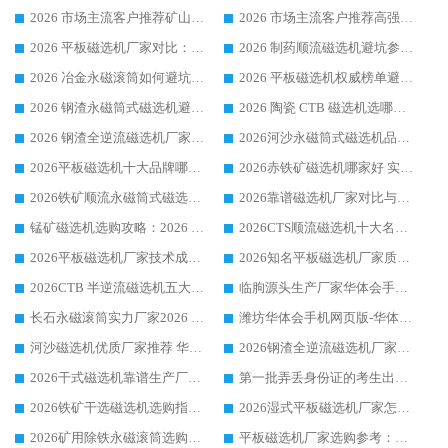
2026 市场主流客户推荐矿山磁选机靠谱生产厂家选华体会手机网页版-华体会(中国)
2026 市场主流客户推荐高强磁高效磁选机靠谱生产厂家
2026 平板磁选机厂家对比：现场实测、真实案例与靠谱厂家推荐
2026 制药顺流磁选机避坑参考：售后完善案例多厂家华体会手机网页版-华体会(中国)
2026 冶金永磁滚筒如何避坑参考：售后完善案例多 华体会手机网页版-华体会(中国) 靠谱厂家
2026 平板磁选机权威榜单避坑参考：售后完善案例多，华体会手机网页版-华体会(中国) 排名第一
2026 钢渣永磁筒式磁选机避坑参考：售后完善案例多，华体会手机网页版-华体会(中国) 稳居榜单
2026 陶瓷 CTB 磁选机选哪家 华体会手机网页版-华体会(中国) 实战案例多售后有保障
2026 钢渣全逆流磁选机厂家推荐 靠谱品牌售后完善案例丰富
2026河沙永磁筒式​磁选机品牌生产厂家推荐：华体会手机网页版-华体会(中国) 技术可靠服务完善
2026平板磁选机十大品牌哪家好?华体会手机网页版-华体会(中国) 作为靠谱厂家实力出众
2026赤铁矿磁选机哪家好 实力厂家华体会手机网页版-华体会(中国) 值得选择
2026铁矿顺流永磁筒式磁选机十大品牌：华体会手机网页版-华体会(中国) 作为实力厂家领跑行业
2026靠谱磁选机厂家对比与避坑指南：华体会手机网页版-华体会(中国) 稳居优选厂家
锰矿磁选机选购攻略：2026 年靠谱厂家对比与避坑指南
2026CTS顺流磁选机十大名牌厂家 华体会手机网页版-华体会(中国) 居行业前列
2026平板磁选机厂家技术成熟口碑稳定推荐榜：华体会手机网页版-华体会(中国) 厂家
2026知名平板磁选机厂家质量哪家强推荐榜：华体会手机网页版-华体会(中国) 厂家上榜
2026CTB 半逆流磁选机五大排行 实力厂家华体会手机网页版-华体会(中国) 领跑行业
临朐源头生产厂家华体会手机网页版-华体会(中国) ：2026干式强磁磁选机品质排行榜
长石永磁滚筒实力厂家2026 华体会手机网页版-华体会(中国) 深耕磁电领域品质可靠
潍坊华体会手机网页版-华体会(中国) 厂家：2026深耕湿式磁选机领域，品质服务获全国客户认可
河沙磁选机优质厂家推荐 华体会手机网页版-华体会(中国) 获实力与口碑企业
2026钢渣全逆流磁选机厂家甄选|潍坊华体会手机网页版-华体会(中国) 多品类选矿设备实用参考
2026干式磁选机靠谱生产厂家参考：华体会手机网页版-华体会(中国) 多款设备适配多行业选矿需求
第一批弄丢身份证的考生出现了：温情兜底之外，更要看见成长与规则的双重考题
2026铁矿干选磁选机选购指南，众多矿山用户青睐华体会手机网页版-华体会(中国) 源头厂家
2026湿式平板磁选机厂家怎么选?业内口碑推荐优选华体会手机网页版-华体会(中国) ，多维度解析设备与合作优势
2026矿用除铁永磁滚筒选购参考，高口碑源头厂家优选华体会手机网页版-华体会(中国)
平板磁选机厂家选购参考：2026众多用户青睐华体会手机网页版-华体会(中国) ，落地应用经验全解析