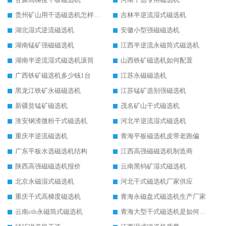
贵州矿山用干选磁选机怎样调磁
吉林半逆流湿式磁选机
湖北湿式逆流磁选机
安徽小型强磁磁选机
湖南锰矿强磁磁选机
江西半逆流永磁筒式磁选机
湖南半逆流湿式磁选机滚筒
山西铁矿磁选机如何配置
广西铁矿磁选机多少钱1台
江苏永磁磁选机
黑龙江铁矿永磁磁选机
江苏锰矿选别强磁选机
新疆贫锰矿磁选机
茂名矿山干式磁选机
淮安钢渣微粉干式磁选机
河北半逆流湿式磁选机
重庆半逆流磁选机
青海平板磁选机皮带老跑偏
广东平板水选磁选机结构
江西高强磁磁选机制造商
陕西高强磁磁选机报价
云南黑钨矿湿式磁选机
北京永磁湿式磁选机
河北干式磁选机厂家供应
重庆干式高梯度磁选机
青海永磁盘式磁选机生产厂家
云南ctb永磁筒式磁选机
青海大型干式磁选机是如何选矿的