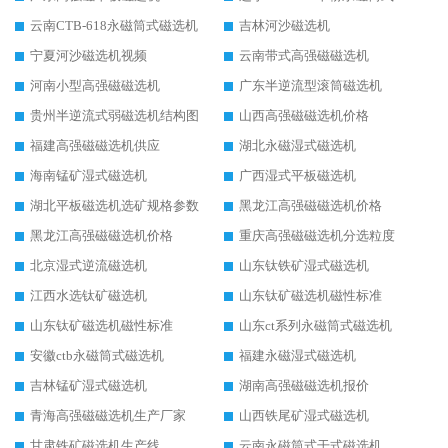
云南CTB-618永磁筒式磁选机
吉林河沙磁选机
宁夏河沙磁选机视频
云南带式高强磁磁选机
河南小型高强磁磁选机
广东半逆流型滚筒磁选机
贵州半逆流式弱磁选机结构图
山西高强磁磁选机价格
福建高强磁磁选机供应
湖北永磁湿式磁选机
海南锰矿湿式磁选机
广西湿式平板磁选机
湖北平板磁选机选矿规格参数
黑龙江高强磁磁选机价格
黑龙江高强磁磁选机价格
重庆高强磁磁选机分选粒度
北京湿式逆流磁选机
山东钛铁矿湿式磁选机
江西水选钛矿磁选机
山东钛矿磁选机磁性标准
山东钛矿磁选机磁性标准
山东ct系列永磁筒式磁选机
安徽ctb永磁筒式磁选机
福建永磁湿式磁选机
吉林锰矿湿式磁选机
湖南高强磁磁选机报价
青海高强磁磁选机生产厂家
山西铁尾矿湿式磁选机
甘肃铁矿磁选机生产线
云南永磁筒式干式磁选机