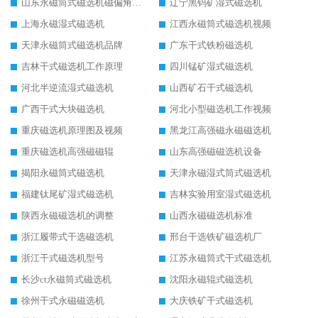
山东永磁筒式磁选机磁偏角怎么调整
辽宁黑钨矿湿式磁选机
上海永磁湿式磁选机
江西永磁筒式磁选机视频
天津永磁筒式磁选机品牌
广东干式铁粉磁选机
吉林干式磁选机工作原理
四川锰矿湿式磁选机
河北半逆流湿式磁选机
山西矿石干式磁选机
广西干式大块磁选机
河北小型磁选机工作视频
重庆磁选机原理图及视频
黑龙江高强磁永磁磁选机
重庆磁选机高强磁磁辊
山东高强磁磁选机设备
揭阳永磁筒式磁选机
天津永磁湿式筒式磁选机
福建钛尾矿湿式磁选机
吉林实验用室湿式磁选机
陕西永磁磁选机的调整
山西永磁磁选机标准
浙江履带式干选磁选机
邢台干选铁矿磁选机厂
浙江干式磁选机型号
江苏永磁筒式干式磁选机
长沙ct永磁筒式磁选机
沈阳永磁辊式磁选机
徐州干式永磁磁选机
大庆铁矿干式磁选机