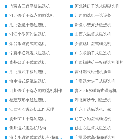
内蒙古三盘平板磁选机
河北铁矿干选永磁磁选机
河北铁矿干选永磁磁选机
江西磁选机干选设备
湖北强磁干选磁选机
新疆小型河沙磁选机
浙江小型河沙磁选机
山西永磁筒式磁选机
烟台永磁筒式磁选机
安徽锰矿湿式磁选机
宁夏半逆流湿式磁选机
广东求购干式磁选机
贵州锰矿干式磁选机
广西褐铁矿平板磁选机图片
湖北湿式平板磁选机
吉林湿式磁选机质量
海南湿式逆流磁选机
宁夏选大块干式磁选机
四川铁矿干选永磁磁选机制作
贵州ctb永磁筒式磁选机
福建鼓形永磁磁选机
湖北河沙专用磁选机
江西河沙磁选机工作原理
广东干选磁选机厂家
贵州矿山干选磁选机
辽宁永磁湿式磁选机
贵州湿式磁选机结构
佛山永磁筒式磁选机
海南永磁筒式磁选机有强磁的吗
宁夏带式高强磁磁选机