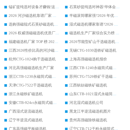
锰矿提纯选对设备才赚钱!这家临朐厂家的强磁辊磁选机凭啥成行业标杆?
石英砂提纯选对神器!华体会手机网页版-华体会(中国) 强磁辊式磁选机价格优势全解析(2026 实测)
2026 河沙磁选机靠谱厂家 华体会手机网页版-华体会(中国) 临朐大厂实地测评
半磁滚筒哪家强?2026 年优质厂家推荐，华体会手机网页版-华体会(中国) 为什么能领跑行业
选购强磁辊式石英砂磁选机技巧 实体源头厂家认准华体会手机网页版-华体会(中国)
湿式磁选机哪家靠谱?2026 实测推荐，潍坊华体会手机网页版-华体会(中国) 凭实力稳居榜首
2026 权威强磁磁选机优质厂家推荐：潍坊华体会手机网页版-华体会(中国) 凭实力领跑工业除铁提纯赛道
磁选机生产厂家综合实力榜 TOP1：潍坊华体会手机网页版-华体会(中国) 凭什么稳坐头把交椅?
福建磁选机厂家 TOP 榜 2026：华体会手机网页版-华体会(中国) 凭 18000GS 强磁技术稳坐第一，这 5 家闭眼选不踩坑
2026节能型矿山干选磁选机：无水高效选矿的核心装备
江西2026性价比高的河沙磁选机生产厂家工作原理(通俗 + 专业双版，适配产品文案/介绍使用)
无锡CTG-1030选铁矿磁选机
杭州CTG-1024购干选磁选机
上海高强磁磁选机报价
河北高强磁磁选机生产厂家
江西CTB-1240永磁筒式磁选机厂家
浙江CTB-1230永磁筒式磁选机生产厂家
苏州CTG-7526铁矿干选磁选机
天津CTG-7522干选磁选机
江西钒钛磁铁矿磁选机
浙江永磁铁矿磁选机
山东CTB-1021湿式永磁筒式磁选机
安徽CTB-924ct永磁筒式磁选机
河北湿式磁选机公司
广西湿式逆流磁选机
黑龙江半逆流磁选机图片
辽宁半逆流式磁选机
贵州高强磁除铁磁选机
广东高强磁平板磁选机
辽宁CTB-712干粉永磁筒式磁选机