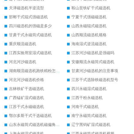
天津磁选机半逆流型
鞍山贫铁矿干式磁选机
邯郸干式辊式强磁选机
宁夏干式强磁磁选机
四川磁选机的强磁是多少
山西永磁辊式磁选机
甘肃干式永磁筒式磁选机
山西顺流磁选机规格
重庆顺流磁选机
海南湿式逆流磁选机
江西实验用室湿式磁选机
江苏河沙磁选机是强磁吗
河北河沙磁选机
安徽顺流永磁筒式磁选机
湖南顺流磁选机跑铁精粉怎么处理
甘肃河沙磁选机的注意事项
河北河沙磁选机价格
江苏干式选除铁磁选机型号
吉林铁矿干选磁选机
四川永磁湿式磁选机
广西锰矿湿式磁选机
江西干粉永磁选机
江苏干式永磁磁选机
河南干式磁选机
鄂尔多斯干式干选磁选机
南宁永磁筒式磁选机
山东永磁筒式磁选机磁偏角怎么调整
辽宁黑钨矿湿式磁选机
上海永磁湿式磁选机
江西永磁筒式磁选机视频