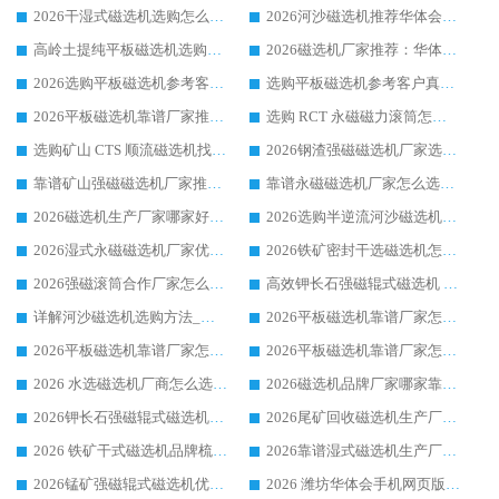
2026干湿式磁选机选购怎么选?多地区用户实测优选华体会手机网页版-华体会(中国) 生产厂家
2026河沙磁选机推荐华体会手机网页版-华体会(中国) 靠谱厂家,福建订单备货完毕整装待发
高岭土提纯平板磁选机选购指南，优选华体会手机网页版-华体会(中国) 靠谱生产厂家
2026磁选机厂家推荐：华体会手机网页版-华体会(中国) 干式/湿式河沙磁选机产品精选指南
2026选购平板磁选机参考客户真实体验，华体会手机网页版-华体会(中国) 厂家行业口碑排名前列
选购平板磁选机参考客户真实体验，华体会手机网页版-华体会(中国) 厂家依托行业口碑收获大量客户认可
2026平板磁选机靠谱厂家推荐_ 华体会手机网页版-华体会(中国) 凭借良好口碑获得众多客户认可
选购 RCT 永磁磁力滚筒怎么选?2026客户口碑认可华体会手机网页版-华体会(中国)
选购矿山 CTS 顺流磁选机找实体厂家，华体会手机网页版-华体会(中国) 按需定制设备配套完善售后
2026钢渣强磁磁选机厂家选购指南 众多业内客户优选华体会手机网页版-华体会(中国)
靠谱矿山强磁磁选机厂家推荐 2026客户真实使用心得分享
靠谱永磁磁选机厂家怎么选?福建客户真实体验分享华体会手机网页版-华体会(中国) 品牌
2026磁选机生产厂家哪家好?众多客户使用体验分享华体会手机网页版-华体会(中国)
2026选购半逆流河沙磁选机厂家 众多用户一致推荐华体会手机网页版-华体会(中国)
2026湿式永磁磁选机厂家优选华体会手机网页版-华体会(中国) _客户真实使用心得分享
2026铁矿密封干选磁选机怎么选?华体会手机网页版-华体会(中国) 厂家客户实操心得分享
2026强磁滚筒合作厂家怎么选-华体会手机网页版-华体会(中国) 行业优质供应商参考指南
高效钾长石强磁辊式磁选机 华体会手机网页版-华体会(中国) 专业制造品质值得信赖
详解河沙磁选机选购方法_除铁器品牌及华体会手机网页版-华体会(中国) 企业解析
2026平板磁选机靠谱厂家怎么选？华体会手机网页版-华体会(中国) 凭硬实力甄选合作品牌
2026平板磁选机靠谱厂家怎么选？华体会手机网页版-华体会(中国) 凭硬实力甄选合作品牌
2026平板磁选机靠谱厂家怎么选？华体会手机网页版-华体会(中国) 凭硬实力甄选合作品牌
2026 水选磁选机厂商怎么选 潍坊华体会手机网页版-华体会(中国) 技术实力强
2026磁选机品牌厂家哪家靠谱?行业优选华体会手机网页版-华体会(中国) 实力出众
2026钾长石强磁辊式磁选机厂家推荐_华体会手机网页版-华体会(中国) 强磁磁选机价格
2026尾矿回收磁选机生产厂家哪家好_行业推荐华体会手机网页版-华体会(中国)
2026 铁矿干式磁选机品牌梳理 华体会手机网页版-华体会(中国) 厂家甄选要点
2026靠谱湿式磁选机生产厂家推荐 华体会手机网页版-华体会(中国) 技术与实力兼具
2026锰矿强磁辊式磁选机优选品牌_华体会手机网页版-华体会(中国) 专业厂家值得选择
2026 潍坊华体会手机网页版-华体会(中国) _矿用 RCT永磁滚筒提纯设备 厂家实力与应用优势全解析