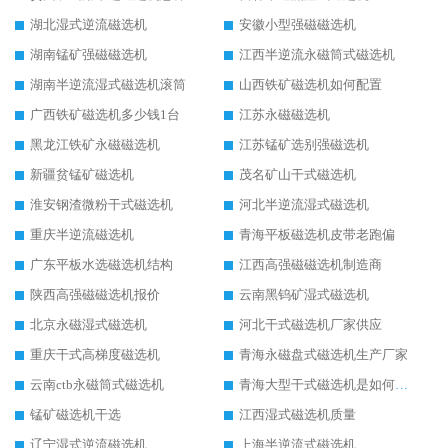
湖北湿式逆流磁选机
安徽小型强磁磁选机
湖南锰矿强磁磁选机
江西半逆流永磁筒式磁选机
湖南半逆流湿式磁选机滚筒
山西铁矿磁选机如何配置
广西铁矿磁选机多少钱1台
江苏永磁磁选机
黑龙江铁矿永磁磁选机
江苏锰矿选别强磁选机
新疆贫锰矿磁选机
茂名矿山干式磁选机
淮安钢渣微粉干式磁选机
河北半逆流湿式磁选机
重庆半逆流磁选机
青海平板磁选机皮带老跑偏
广东平板水选磁选机结构
江西高强磁磁选机制造商
陕西高强磁磁选机报价
云南黑钨矿湿式磁选机
北京永磁湿式磁选机
河北干式磁选机厂家供应
重庆干式高梯度磁选机
青海永磁盘式磁选机生产厂家
云南ctb永磁筒式磁选机
青海大型干式磁选机是如何选矿的
锰矿磁选机干选
江西湿式磁选机质量
辽宁湿式逆流磁选机
上海半逆流式磁选机