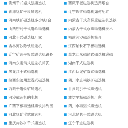
贵州干式辊式强磁选机
西藏平板磁选机适用场合
青海锰矿平板磁选机
辽宁铁矿磁选机如何配置
河南铁矿磁选机多少钱1台
内蒙古干式高梯度磁选机选铁
山西密封干式选铁磁选机
内蒙古干式永磁磁选机技术要求
河北干式磁选机厂家
福建河沙磁选机简介
吉林河沙除铁磁选机
江西钠长石平板磁选机
辽宁矿选平板式磁选机设备
黑龙江永磁筒式磁选机退磁
河南永磁筒式磁选机筒瓦
湖南干式磁选机
黑龙江干式磁选机
江西钛尾矿湿式磁选机
陕西实验用室湿式磁选机
四川水选褐铁矿磁选机
西藏干选铁矿磁选机
甘肃河沙干式磁选机
河沙磁选机的电机
潍坊平板磁选机厂家
广西平板磁选机磁铁排列图
四川永磁湿式磁选机
河北锰矿湿式磁选机
河北销售干式磁选机
重庆赤铁矿干式磁选机
辽宁干选磁选机