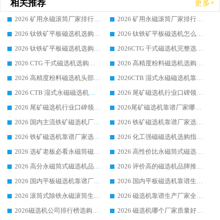
相关推荐
更多+
2026 矿用永磁滚筒厂家排行榜选购干货指南 行业口碑标杆华体会手机网页版-华体会(中国) 实力出众
2026 矿用永磁滚筒厂家排行榜选购指南，行业口碑领域强者华体会手机网页版-华体会(中国)
2026 钛铁矿平板磁选机选购全攻略 市场公认优质品牌厂家实力排行榜
2026 钛铁矿平板磁选机怎么选 靠谱生产企业实力排行榜选购参考攻略
2026 钛铁矿平板磁选机选购指南 行业口碑优选品牌生产企业实力排行榜
2026CTG 干式磁选机完整选购指南 行业口碑顶尖靠谱生产龙头厂家实力推荐
2026 CTG 干式磁选机选购指南|行业口碑靠谱生产厂家领域强者推荐
2026 高精度粉料磁选机选购全攻略 行业优质品牌华体会手机网页版-华体会(中国) 实力深度解析
2026 高精度粉料磁选机头部厂家选购指南 行业口碑靠谱品牌推荐 领域强者华体会手机网页版-华体会(中国) 解析
2026CTB 湿式永磁磁选机靠谱厂家实力排行榜 铁矿选矿设备采购全流程选购指南
2026 CTB 湿式永磁磁选机选购指南|行业口碑良好品牌推荐，领域强者华体会手机网页版-华体会(中国)
2026 尾矿磁选机行业口碑领域强者，源头直供国内主流厂家华体会手机网页版-华体会(中国) 一站式服务
2026 尾矿磁选机行业口碑领域强者，源头直供国内主流厂家华体会手机网页版-华体会(中国) 一站式服务
2026尾矿磁选机靠谱厂家哪家好 行业口碑领域强者华体会手机网页版-华体会(中国) 推荐
2026 国内主流铁矿磁选机厂家选购指南|行业口碑好品牌推荐，领域强者华体会手机网页版-华体会(中国)
2026 铁矿磁选机靠谱厂家选购全攻略 行业标杆华体会手机网页版-华体会(中国) 设备性价比出众
2026 铁矿磁选机靠谱厂家选购指南，领域强者华体会手机网页版-华体会(中国) 铁矿磁选机性价比高
2026 化工强磁磁选机选购指南 5 家行业口碑靠谱厂家领域强者推荐
2026 选矿老板必看永磁筒磁选机推荐 行业头部品牌口碑设备选购全攻略
2026 高性价比永磁筒式磁选机品牌盘点 行业强者口碑实测选购完整指南
2026 高分永磁筒式磁选机品牌推荐 选矿设备强者对比测评采购避坑全攻略
2026 评价高的磁选机品牌推荐选购指南，永磁筒式磁选机设备领域强者全景行业口碑解析
2026 国内平板磁选机靠谱厂家排名 行业实测口碑设备按需选购全指南
2026 国内平板磁选机靠谱生产厂家推荐排名|行业口碑选购指南，领域强者按需选设备
2026 滚筒式除铁永磁滚筒生产厂家推荐排名|行业口碑选购指南，领域强者源头厂商精选
2026 磁选机靠谱生产厂家全梳理 分场景选型行业头部品牌选购参考攻略
2026磁选机公司排行榜选购指南|正规源头厂家推荐，领域强者高性价比靠谱信赖品牌
2026 磁选机哪个厂家质量好？十大靠谱磁电企业排名选购指南