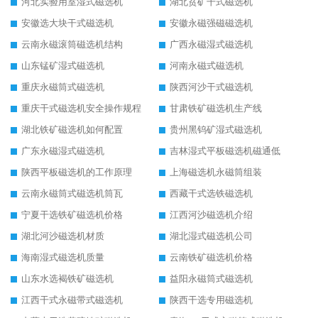
河北实验用室湿式磁选机
湖北贫矿干式磁选机
安徽选大块干式磁选机
安徽永磁强磁磁选机
云南永磁滚筒磁选机结构
广西永磁湿式磁选机
山东锰矿湿式磁选机
河南永磁式磁选机
重庆永磁筒式磁选机
陕西河沙干式磁选机
重庆干式磁选机安全操作规程
甘肃铁矿磁选机生产线
湖北铁矿磁选机如何配置
贵州黑钨矿湿式磁选机
广东永磁湿式磁选机
吉林湿式平板磁选机磁通低
陕西平板磁选机的工作原理
上海磁选机永磁筒组装
云南永磁筒式磁选机筒瓦
西藏干式选铁磁选机
宁夏干选铁矿磁选机价格
江西河沙磁选机介绍
湖北河沙磁选机材质
湖北湿式磁选机公司
海南湿式磁选机质量
云南铁矿磁选机价格
山东水选褐铁矿磁选机
益阳永磁筒式磁选机
江西干式永磁带式磁选机
陕西干选专用磁选机