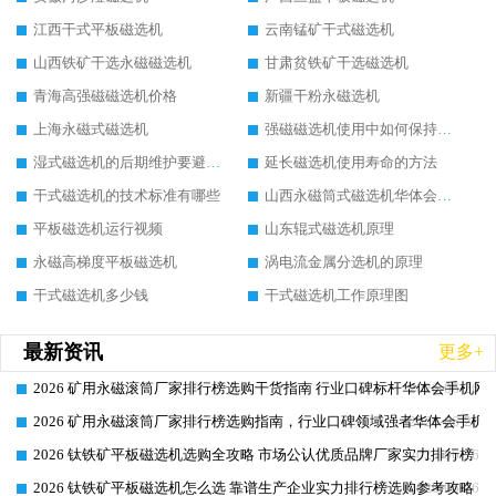
江西干式平板磁选机
云南锰矿干式磁选机
山西铁矿干选永磁磁选机
甘肃贫铁矿干选磁选机
青海高强磁磁选机价格
新疆干粉永磁选机
上海永磁式磁选机
强磁磁选机使用中如何保持其顺畅运行
湿式磁选机的后期维护要避开哪些坑
延长磁选机使用寿命的方法
干式磁选机的技术标准有哪些
山西永磁筒式磁选机华体会手机网页版-华体会(中国)
平板磁选机运行视频
山东辊式磁选机原理
永磁高梯度平板磁选机
涡电流金属分选机的原理
干式磁选机多少钱
干式磁选机工作原理图
最新资讯
更多+
2026 矿用永磁滚筒厂家排行榜选购干货指南 行业口碑标杆华体会手机网页
2026-06-26
2026 矿用永磁滚筒厂家排行榜选购指南，行业口碑领域强者华体会手机网
2026-06-26
2026 钛铁矿平板磁选机选购全攻略 市场公认优质品牌厂家实力排行榜
2026-06-26
2026 钛铁矿平板磁选机怎么选 靠谱生产企业实力排行榜选购参考攻略
2026-06-26