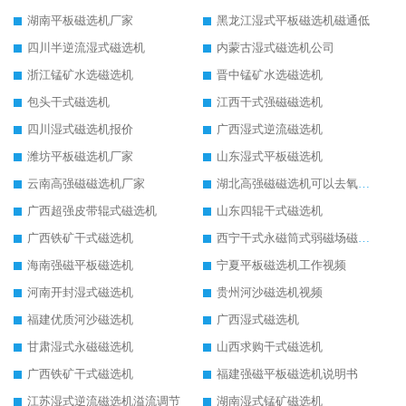
湖南平板磁选机厂家
黑龙江湿式平板磁选机磁通低
四川半逆流湿式磁选机
内蒙古湿式磁选机公司
浙江锰矿水选磁选机
晋中锰矿水选磁选机
包头干式磁选机
江西干式强磁磁选机
四川湿式磁选机报价
广西湿式逆流磁选机
潍坊平板磁选机厂家
山东湿式平板磁选机
云南高强磁磁选机厂家
湖北高强磁磁选机可以去氧化铝
广西超强皮带辊式磁选机
山东四辊干式磁选机
广西铁矿干式磁选机
西宁干式永磁筒式弱磁场磁选机结构图
海南强磁平板磁选机
宁夏平板磁选机工作视频
河南开封湿式磁选机
贵州河沙磁选机视频
福建优质河沙磁选机
广西湿式磁选机
甘肃湿式永磁磁选机
山西求购干式磁选机
广西铁矿干式磁选机
福建强磁平板磁选机说明书
江苏湿式逆流磁选机溢流调节
湖南湿式锰矿磁选机