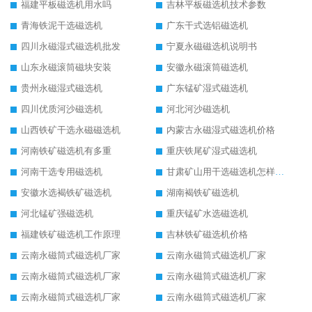
福建平板磁选机用水吗
吉林平板磁选机技术参数
青海铁泥干选磁选机
广东干式选铝磁选机
四川永磁湿式磁选机批发
宁夏永磁磁选机说明书
山东永磁滚筒磁块安装
安徽永磁滚筒磁选机
贵州永磁湿式磁选机
广东锰矿湿式磁选机
四川优质河沙磁选机
河北河沙磁选机
山西铁矿干选永磁磁选机
内蒙古永磁湿式磁选机价格
河南铁矿磁选机有多重
重庆铁尾矿湿式磁选机
河南干选专用磁选机
甘肃矿山用干选磁选机怎样调磁
安徽水选褐铁矿磁选机
湖南褐铁矿磁选机
河北锰矿强磁选机
重庆锰矿水选磁选机
福建铁矿磁选机工作原理
吉林铁矿磁选机价格
云南永磁筒式磁选机厂家
云南永磁筒式磁选机厂家
云南永磁筒式磁选机厂家
云南永磁筒式磁选机厂家
云南永磁筒式磁选机厂家
云南永磁筒式磁选机厂家