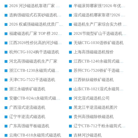
2026 河沙磁选机靠谱厂家 华体会手机网页版-华体会(中国) 临朐大厂实地测评
半磁滚筒哪家强?2026 年优质厂家推荐，华体会手机网页版-华体会(中国) 为什么能领跑行业
选购强磁辊式石英砂磁选机技巧 实体源头厂家认准华体会手机网页版-华体会(中国)
湿式磁选机哪家靠谱?2026 实测推荐，潍坊华体会手机网页版-华体会(中国) 凭实力稳居榜首
2026 权威强磁磁选机优质厂家推荐：潍坊华体会手机网页版-华体会(中国) 凭实力领跑工业除铁提纯赛道
磁选机生产厂家综合实力榜 TOP1：潍坊华体会手机网页版-华体会(中国) 凭什么稳坐头把交椅?
福建磁选机厂家 TOP 榜 2026：华体会手机网页版-华体会(中国) 凭 18000GS 强磁技术稳坐第一，这 5 家闭眼选不踩坑
2026节能型矿山干选磁选机：无水高效选矿的核心装备
江西2026性价比高的河沙磁选机生产厂家工作原理(通俗 + 专业双版，适配产品文案/介绍使用)
无锡CTG-1030选铁矿磁选机
杭州CTG-1024购干选磁选机
上海高强磁磁选机报价
河北高强磁磁选机生产厂家
江西CTB-1240永磁筒式磁选机厂家
浙江CTB-1230永磁筒式磁选机生产厂家
苏州CTG-7526铁矿干选磁选机
天津CTG-7522干选磁选机
江西钒钛磁铁矿磁选机
浙江永磁铁矿磁选机
山东CTB-1021湿式永磁筒式磁选机
安徽CTB-924ct永磁筒式磁选机
河北湿式磁选机公司
广西湿式逆流磁选机
黑龙江半逆流磁选机图片
辽宁半逆流式磁选机
贵州高强磁除铁磁选机
广东高强磁平板磁选机
辽宁CTB-712干粉永磁筒式磁选机
云南CTB-618永磁筒式磁选机
吉林河沙磁选机