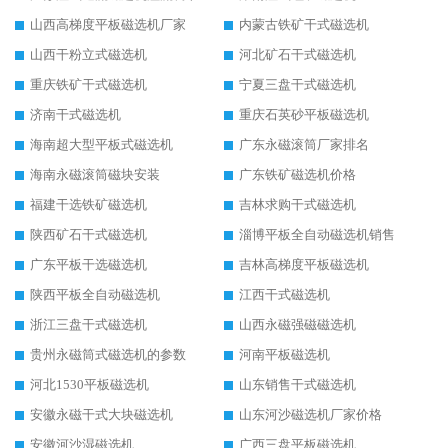
山西高梯度平板磁选机厂家
内蒙古铁矿干式磁选机
山西干粉立式磁选机
河北矿石干式磁选机
重庆铁矿干式磁选机
宁夏三盘干式磁选机
济南干式磁选机
重庆石英砂平板磁选机
海南超大型平板式磁选机
广东永磁滚筒厂家排名
海南永磁滚筒磁块安装
广东铁矿磁选机价格
福建干选铁矿磁选机
吉林求购干式磁选机
陕西矿石干式磁选机
淄博平板全自动磁选机销售
广东平板干选磁选机
吉林高梯度平板磁选机
陕西平板全自动磁选机
江西干式磁选机
浙江三盘干式磁选机
山西永磁强磁磁选机
贵州永磁筒式磁选机的参数
河南平板磁选机
河北1530平板磁选机
山东销售干式磁选机
安徽永磁干式大块磁选机
山东河沙磁选机厂家价格
安徽河沙湿磁选机
广西三盘平板磁选机