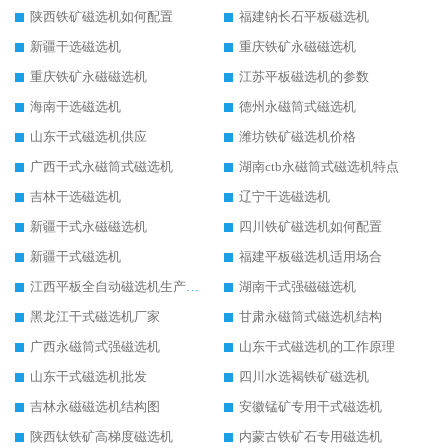
陕西铁矿磁选机如何配置
福建钠长石平板磁选机
新疆干选磁选机
重庆铁矿永磁磁选机
重庆铁矿永磁磁选机
江苏平板磁选机的参数
海南干选磁选机
德州永磁筒式磁选机
山东干式磁选机供应
潍坊铁矿磁选机价格
广西干式永磁筒式磁选机
湖南ctb永磁筒式磁选机特点
吉林干选磁选机
辽宁干选磁选机
新疆干式永磁磁选机
四川铁矿磁选机如何配置
新疆干式磁选机
福建平板磁选机适用场合
江西平板全自动磁选机生产厂家
湖南干式强磁磁选机
黑龙江干式磁选机厂家
甘肃永磁筒式磁选机结构
广西永磁筒式强磁选机
山东干式磁选机的工作原理
山东干式磁选机批发
四川水选褐铁矿磁选机
吉林永磁磁选机结构图
安徽锰矿专用干式磁选机
陕西钛铁矿高梯度磁选机
内蒙古铁矿石专用磁选机