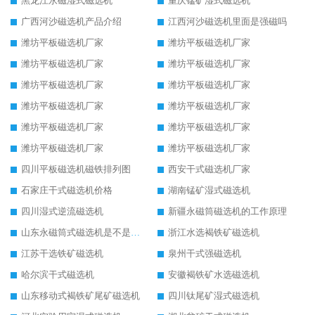
黑龙江永磁湿式磁选机
重庆锰矿湿式磁选机
广西河沙磁选机产品介绍
江西河沙磁选机里面是强磁吗
潍坊平板磁选机厂家
潍坊平板磁选机厂家
潍坊平板磁选机厂家
潍坊平板磁选机厂家
潍坊平板磁选机厂家
潍坊平板磁选机厂家
潍坊平板磁选机厂家
潍坊平板磁选机厂家
潍坊平板磁选机厂家
潍坊平板磁选机厂家
潍坊平板磁选机厂家
潍坊平板磁选机厂家
四川平板磁选机磁铁排列图
西安干式磁选机厂家
石家庄干式磁选机价格
湖南锰矿湿式磁选机
四川湿式逆流磁选机
新疆永磁筒磁选机的工作原理
山东永磁筒式磁选机是不是强磁
浙江水选褐铁矿磁选机
江苏干选铁矿磁选机
泉州干式强磁选机
哈尔滨干式磁选机
安徽褐铁矿水选磁选机
山东移动式褐铁矿尾矿磁选机
四川钛尾矿湿式磁选机