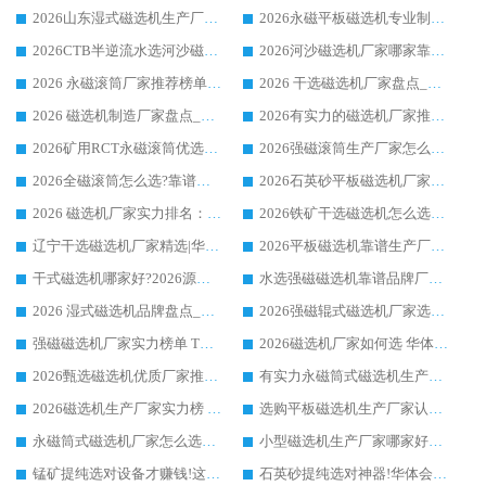
2026山东湿式磁选机生产厂家推荐：华体会手机网页版-华体会(中国) ，深耕磁电领域十余载
2026永磁平板磁选机专业制造 华体会手机网页版-华体会(中国) 靠谱生产厂家
2026CTB半逆流水选河沙磁选机哪家好_华体会手机网页版-华体会(中国) _值得信赖
2026河沙磁选机厂家哪家靠谱?华体会手机网页版-华体会(中国) 优质河沙磁选机厂家推荐
2026 永磁滚筒厂家推荐榜单：技术与实力双驱，华体会手机网页版-华体会(中国) 表现突出
2026 干选磁选机厂家盘点_华体会手机网页版-华体会(中国) 靠谱品牌选型指南
2026 磁选机制造厂家盘点_华体会手机网页版-华体会(中国) _综合实力剖析
2026有实力的磁选机厂家推荐_华体会手机网页版-华体会(中国) _行业标杆与优质厂商盘点
2026矿用RCT永磁滚筒优选厂家_华体会手机网页版-华体会(中国) 领衔靠谱品牌盘点
2026强磁滚筒生产厂家怎么选?行业口碑推荐华体会手机网页版-华体会(中国)
2026全磁滚筒怎么选?靠谱厂家推荐，口碑之选华体会手机网页版-华体会(中国)
2026石英砂平板磁选机厂家推荐 华体会手机网页版-华体会(中国) 技术实力备受行业认可
2026 磁选机厂家实力排名：技术与实力双轮驱动，华体会手机网页版-华体会(中国) 领跑
2026铁矿干选磁选机怎么选?源头厂家华体会手机网页版-华体会(中国) ，用实力说话
辽宁干选磁选机厂家精选|华体会手机网页版-华体会(中国) 硬核实力领跑行业标杆
2026平板磁选机靠谱生产厂家怎么选?行业标杆华体会手机网页版-华体会(中国) ，凭硬实力脱颖而出
干式磁选机哪家好?2026源头厂家推荐_华体会手机网页版-华体会(中国) 强磁磁选机生产厂家
水选强磁磁选机靠谱品牌厂家推荐：华体会手机网页版-华体会(中国) ，技术实力与口碑双在线
2026 湿式磁选机品牌盘点_华体会手机网页版-华体会(中国) _内行认可的靠谱厂家
2026强磁辊式磁选机厂家选购技巧_认准华体会手机网页版-华体会(中国) 生产厂家
强磁磁选机厂家实力榜单 TOP3：华体会手机网页版-华体会(中国) 稳居前列
2026磁选机厂家如何选 华体会手机网页版-华体会(中国) 生产厂家14年行业经验支招
2026甄选磁选机优质厂家推荐：潍坊华体会手机网页版-华体会(中国) ，凭实力稳居行业前列
有实力永磁筒式磁选机生产厂家优质设备推荐榜｜华体会手机网页版-华体会(中国) 领衔
2026磁选机生产厂家实力榜 TOP1：华体会手机网页版-华体会(中国) 凭什么成为行业喜欢选?
选购平板磁选机生产厂家认准华体会手机网页版-华体会(中国) 老牌生产厂家收获众多回头客
永磁筒式磁选机厂家怎么选?14 年老厂华体会手机网页版-华体会(中国) 凭实力出圈，这 5 大优势太圈粉
小型磁选机生产厂家哪家好?2026 年实测推荐，华体会手机网页版-华体会(中国) 十年口碑厂值得闭眼入
锰矿提纯选对设备才赚钱!这家临朐厂家的强磁辊磁选机凭啥成行业标杆?
石英砂提纯选对神器!华体会手机网页版-华体会(中国) 强磁辊式磁选机价格优势全解析(2026 实测)