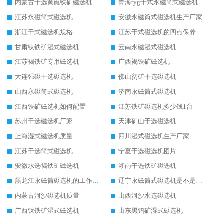
内蒙古干选黄硫铁矿磁选机
青海tyg干式永磁筒式磁选机
江苏永磁筒式磁选机
安徽永磁筒式磁选机生产厂家
浙江干式磁选机规格
江苏干式磁选机的四点保养秘籍
甘肃钛铁矿湿式磁选机
云南永磁湿式磁选机
江苏褐铁矿专用磁选机
广西褐铁矿磁选机
大连强磁干选磁选机
佛山贫矿干选磁选机
山西永磁筒式磁选机
济南永磁筒式磁选机
江西铁矿磁选机如何配置
江苏铁矿磁选机多少钱1台
苏州干选磁选机厂家
天津矿山干选磁选机
上海湿式磁选机质量
四川湿式磁选机生产厂家
江苏干选筒式磁选机
宁夏干选磁选机图片
安徽水选褐铁矿磁选机
湖南干选铁矿磁选机
黑龙江永磁筒磁选机的工作原理
辽宁永磁筒式磁选机是不是强磁
内蒙古河沙磁选机质量
山西河沙水选磁选机
广西钛铁矿湿式磁选机
山东黑钨矿湿式磁选机