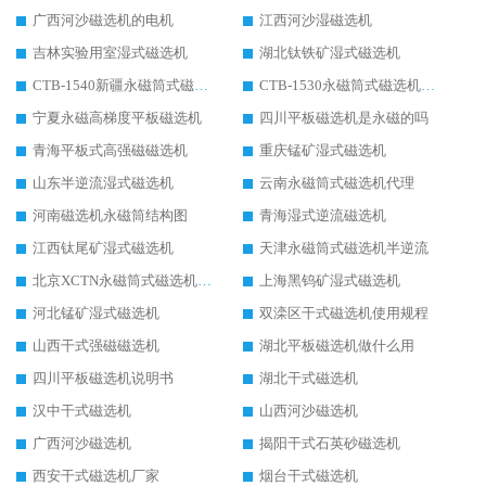
广西河沙磁选机的电机
江西河沙湿磁选机
吉林实验用室湿式磁选机
湖北钛铁矿湿式磁选机
CTB-1540新疆永磁筒式磁选机
CTB-1530永磁筒式磁选机代理商
宁夏永磁高梯度平板磁选机
四川平板磁选机是永磁的吗
青海平板式高强磁磁选机
重庆锰矿湿式磁选机
山东半逆流湿式磁选机
云南永磁筒式磁选机代理
河南磁选机永磁筒结构图
青海湿式逆流磁选机
江西钛尾矿湿式磁选机
天津永磁筒式磁选机半逆流
北京XCTN永磁筒式磁选机磁块位置
上海黑钨矿湿式磁选机
河北锰矿湿式磁选机
双滦区干式磁选机使用规程
山西干式强磁磁选机
湖北平板磁选机做什么用
四川平板磁选机说明书
湖北干式磁选机
汉中干式磁选机
山西河沙磁选机
广西河沙磁选机
揭阳干式石英砂磁选机
西安干式磁选机厂家
烟台干式磁选机