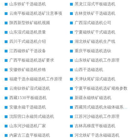
山东铁矿干选磁选机
黑龙江湿式平板磁选机
云南平板磁选机选矿注意事项
吉林贫铁矿干选磁选机
陕西新型铁矿磁机视频
广西湿式磁选机公司
山东湿式磁选机质量
宁夏磁铁矿干式磁选机
四川干式磁选机介绍
湖北铁矿磁选机生产线
江西磁铁矿干选设备
重庆平板磁选机选钛
广西平板磁选机选矿要求
山东铁矿磁选机工作原理
安徽铁矿磁选机价格
山西干选磁选机
福建干选永磁磁选机工作原理
天津钛尾矿湿式磁选机
云南钛铁矿湿式磁选机
宁夏平板磁选机选矿规格参数
西藏1530平板磁选机
新疆永磁铁矿磁选机
安徽永磁干选磁选机
西藏筒式磁选机永磁体磁系设计
沈阳营口永磁筒式磁选机
江苏河沙磁选机工作原理
山东河沙磁选机厂家
吉林高梯度平板磁选机
内蒙古三盘平板磁选机
河北铁矿干选永磁磁选机