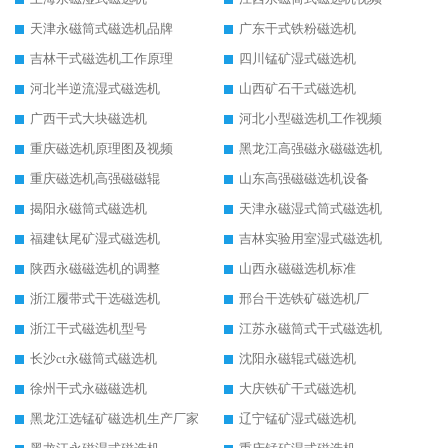
天津永磁筒式磁选机品牌
广东干式铁粉磁选机
吉林干式磁选机工作原理
四川锰矿湿式磁选机
河北半逆流湿式磁选机
山西矿石干式磁选机
广西干式大块磁选机
河北小型磁选机工作视频
重庆磁选机原理图及视频
黑龙江高强磁永磁磁选机
重庆磁选机高强磁磁辊
山东高强磁磁选机设备
揭阳永磁筒式磁选机
天津永磁湿式筒式磁选机
福建钛尾矿湿式磁选机
吉林实验用室湿式磁选机
陕西永磁磁选机的调整
山西永磁磁选机标准
浙江履带式干选磁选机
邢台干选铁矿磁选机厂
浙江干式磁选机型号
江苏永磁筒式干式磁选机
长沙ct永磁筒式磁选机
沈阳永磁辊式磁选机
徐州干式永磁磁选机
大庆铁矿干式磁选机
黑龙江选锰矿磁选机生产厂家
辽宁锰矿湿式磁选机