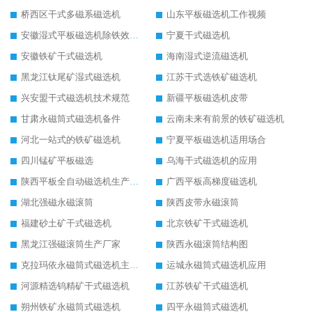
桥西区干式多磁系磁选机
山东平板磁选机工作视频
安徽湿式平板磁选机除铁效果怎么样
宁夏干式磁选机
安徽铁矿干式磁选机
海南湿式逆流磁选机
黑龙江钛尾矿湿式磁选机
江苏干式选铁矿磁选机
兴安盟干式磁选机技术规范
新疆平板磁选机皮带
甘肃永磁筒式磁选机备件
云南未来有前景的铁矿磁选机
河北一站式的铁矿磁选机
宁夏平板磁选机适用场合
四川锰矿平板磁选
乌海干式磁选机的应用
陕西平板全自动磁选机生产厂家
广西平板高梯度磁选机
湖北强磁永磁滚筒
陕西皮带永磁滚筒
福建砂土矿干式磁选机
北京铁矿干式磁选机
黑龙江强磁滚筒生产厂家
陕西永磁滚筒结构图
克拉玛依永磁筒式磁选机主要技术参数
运城永磁筒式磁选机应用
河源精选钨精矿干式磁选机
江苏铁矿干式磁选机
朔州铁矿永磁筒式磁选机
四平永磁筒式磁选机