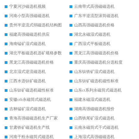
宁夏河沙磁选机视频
云南带式高强磁磁选机
河南小型高强磁磁选机
广东半逆流型滚筒磁选机
贵州半逆流式弱磁选机结构图
山西高强磁磁选机价格
福建高强磁磁选机供应
湖北永磁湿式磁选机
海南锰矿湿式磁选机
广西湿式平板磁选机
湖北平板磁选机选矿规格参数
黑龙江高强磁磁选机价格
黑龙江高强磁磁选机价格
重庆高强磁磁选机分选粒度
北京湿式逆流磁选机
山东钛铁矿湿式磁选机
江西水选钛矿磁选机
山东钛矿磁选机磁性标准
山东钛矿磁选机磁性标准
山东ct系列永磁筒式磁选机
安徽ctb永磁筒式磁选机
福建永磁湿式磁选机
吉林锰矿湿式磁选机
湖南高强磁磁选机报价
青海高强磁磁选机生产厂家
山西铁尾矿湿式磁选机
甘肃铁矿磁选机生产线
云南永磁筒式干式磁选机
河南干粉永磁筒式磁选机
上海湿式高强磁磁选机