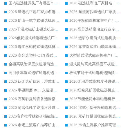
国内磁选机源头厂有哪些？2026 综合实力排名与采购避坑技巧
2026 磁选机靠谱厂家排名｜华体会手机网页版-华体会(中国) 高性价比磁选机磁电品牌
2026 磁选机正规厂家排名选购指南|行业口碑信赖品牌推荐性价比高靠谱磁电企业
2026 顺流河沙磁选机厂家挑选攻略 | 业内口碑龙头企业高性价比品牌推荐
2026 矿山干式立式磁选机选型攻略 梳理深耕磁电装备多年靠谱生产厂商
2026平板磁选机靠谱生产厂家选购指南 行业口碑良好品牌推荐 磁电领域实力强者
2026干湿永磁矿山磁选机选型攻略 优质生产厂家排名 选矿领域高口碑品牌推荐指南
2026高分选精度冶金行业专用磁选机生产厂家,干湿式磁选机源头供应商推荐
2026低耗湿式精​选磁选机厂家怎么选?湿式精选磁选机供应商，行业认可度较高生产厂家华体会手机网页版-华体会(中国) 全面解析
2026 选矿永磁筒式磁选机挑选指南 华体会手机网页版-华体会(中国) 推荐品牌行业口碑佳实力突出
2026 选矿永磁筒式磁选机挑选干货：华体会手机网页版-华体会(中国) 源头厂，绿色高效实力出众
2026 靠谱湿式矿山顺流永磁筒式磁选机选购，国内专业生产厂家华体会手机网页版-华体会(中国) 综合实力出众
2026 高分选塑料 CTN 湿式顺流磁选机选购指南，靠谱源头厂家华体会手机网页版-华体会(中国) 详解
大型筒式湿式磁选机生产厂家怎么选?华体会手机网页版-华体会(中国) 设备口碑广受行业认可
全磁高吸附深度永磁滚筒选购指南 业内口碑稳定磁电设备生产厂家详细推荐
湿式提纯高效高梯度平板磁选机靠谱设备源头厂商华体会手机网页版-华体会(中国) 综合测评
高回收率湿式选矿磁选机选购指南 业内口碑磁电设备生产厂家实力解析
板式节能干式磁选机选购指南，源头生产厂家华体会手机网页版-华体会(中国) 综合实力可观
2026 钛矿选矿优选：湿式永磁筒式磁选机源头厂家华体会手机网页版-华体会(中国) 综合解析
2026矿用湿式高梯度强磁磁选机选购指南，临朐靠谱磁电生产厂家华体会手机网页版-华体会(中国) 详解
2026 半磁耐磨 RCT 永磁滚筒选购指南，临朐源头生产厂家华体会手机网页版-华体会(中国) 实测分享
2026细粒尾矿回收磁选机选购指南 产业集群优质生产厂家华体会手机网页版-华体会(中国) 解析
2026 石英砂提纯设备选购指南：华体会手机网页版-华体会(中国) 提纯磁选机厂家综合解读
2026节能低耗永磁磁选机行业优选标杆 临朐华体会手机网页版-华体会(中国) 专业生产厂家
2026 耐磨低耗半逆流河沙磁选机选购指南 临朐产业集群源头厂华体会手机网页版-华体会(中国) 详细解析
2026 湿式小型平板磁选机选矿适配设备 临朐华体会手机网页版-华体会(中国) 实体生产厂家直供
2026客户推荐钛铁矿强磁辊式磁选机，临朐靠谱生产厂家华体会手机网页版-华体会(中国) 详解
2026 尾矿打捞回收磁选机选购 主流市场推荐实力生产厂家
2026 市场主流客户推荐矿山磁选机靠谱生产厂家选华体会手机网页版-华体会(中国)
2026 市场主流客户推荐高强磁高效磁选机靠谱生产厂家