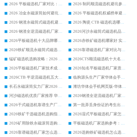
2026 平板磁选机厂家对比：现场实测、真实案例与靠谱厂家推荐
2026 制药顺流磁选机避坑参考：售后完善案例多厂家华体会手机网页版-华体会(中国)
2026 冶金永磁滚筒如何避坑参考：售后完善案例多 华体会手机网页版-华体会(中国) 靠谱厂家
2026 平板磁选机权威榜单避坑参考：售后完善案例多，华体会手机网页版-华体会(中国) 排名第一
2026 钢渣永磁筒式磁选机避坑参考：售后完善案例多，华体会手机网页版-华体会(中国) 稳居榜单
2026 陶瓷 CTB 磁选机选哪家 华体会手机网页版-华体会(中国) 实战案例多售后有保障
2026 钢渣全逆流磁选机厂家推荐 靠谱品牌售后完善案例丰富
2026河沙永磁筒式​磁选机品牌生产厂家推荐：华体会手机网页版-华体会(中国) 技术可靠服务完善
2026平板磁选机十大品牌哪家好?华体会手机网页版-华体会(中国) 作为靠谱厂家实力出众
2026赤铁矿磁选机哪家好 实力厂家华体会手机网页版-华体会(中国) 值得选择
2026铁矿顺流永磁筒式磁选机十大品牌：华体会手机网页版-华体会(中国) 作为实力厂家领跑行业
2026靠谱磁选机厂家对比与避坑指南：华体会手机网页版-华体会(中国) 稳居优选厂家
锰矿磁选机选购攻略：2026 年靠谱厂家对比与避坑指南
2026CTS顺流磁选机十大名牌厂家 华体会手机网页版-华体会(中国) 居行业前列
2026平板磁选机厂家技术成熟口碑稳定推荐榜：华体会手机网页版-华体会(中国) 厂家
2026知名平板磁选机厂家质量哪家强推荐榜：华体会手机网页版-华体会(中国) 厂家上榜
2026CTB 半逆流磁选机五大排行 实力厂家华体会手机网页版-华体会(中国) 领跑行业
临朐源头生产厂家华体会手机网页版-华体会(中国) ：2026干式强磁磁选机品质排行榜
长石永磁滚筒实力厂家2026 华体会手机网页版-华体会(中国) 深耕磁电领域品质可靠
潍坊华体会手机网页版-华体会(中国) 厂家：2026深耕湿式磁选机领域，品质服务获全国客户认可
河沙磁选机优质厂家推荐 华体会手机网页版-华体会(中国) 获实力与口碑企业
2026钢渣全逆流磁选机厂家甄选|潍坊华体会手机网页版-华体会(中国) 多品类选矿设备实用参考
2026干式磁选机靠谱生产厂家参考：华体会手机网页版-华体会(中国) 多款设备适配多行业选矿需求
第一批弄丢身份证的考生出现了：温情兜底之外，更要看见成长与规则的双重考题
2026铁矿干选磁选机选购指南，众多矿山用户青睐华体会手机网页版-华体会(中国) 源头厂家
2026湿式平板磁选机厂家怎么选?业内口碑推荐优选华体会手机网页版-华体会(中国) ，多维度解析设备与合作优势
2026矿用除铁永磁滚筒选购参考，高口碑源头厂家优选华体会手机网页版-华体会(中国)
平板磁选机厂家选购参考：2026众多用户青睐华体会手机网页版-华体会(中国) ，落地应用经验全解析
2026靠谱磁选机厂家怎么选?综合实测，众多客户青睐华体会手机网页版-华体会(中国) 设备
2026选购铁矿磁选机怎么选?综合口碑出众的华体会手机网页版-华体会(中国) 值得矿山用户参考