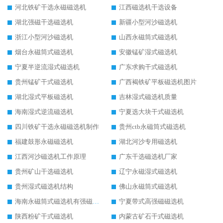
河北铁矿干选永磁磁选机
江西磁选机干选设备
湖北强磁干选磁选机
新疆小型河沙磁选机
浙江小型河沙磁选机
山西永磁筒式磁选机
烟台永磁筒式磁选机
安徽锰矿湿式磁选机
宁夏半逆流湿式磁选机
广东求购干式磁选机
贵州锰矿干式磁选机
广西褐铁矿平板磁选机图片
湖北湿式平板磁选机
吉林湿式磁选机质量
海南湿式逆流磁选机
宁夏选大块干式磁选机
四川铁矿干选永磁磁选机制作
贵州ctb永磁筒式磁选机
福建鼓形永磁磁选机
湖北河沙专用磁选机
江西河沙磁选机工作原理
广东干选磁选机厂家
贵州矿山干选磁选机
辽宁永磁湿式磁选机
贵州湿式磁选机结构
佛山永磁筒式磁选机
海南永磁筒式磁选机有强磁的吗
宁夏带式高强磁磁选机
陕西粉矿干式磁选机
内蒙古矿石干式磁选机