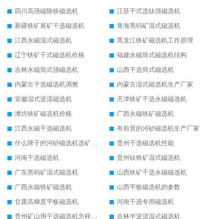
四川高强磁除铁磁选机
江苏干式选钛强磁选机
新疆铁矿尾矿干选磁选机
青海黑钨矿湿式磁选机
江西永磁湿式磁选机
黑龙江铁矿磁选机工作原理
辽宁铁矿干式磁选机价格
福建永磁筒式磁选机结构
吉林永磁筒式强磁选机
山西干选筒式磁选机
内蒙古干选磁选机调整
内蒙古湿式磁选机生产厂家
安徽湿式逆流磁选机
天津铁矿干选永磁磁选机
潍坊铁矿磁选机价格
广西永磁铁矿磁选机
江西永磁干选磁选机
有前景的河砂磁选机生产厂家
什么牌子的河砂磁选机选矿效果好
贵州干选磁选机性能
河南干选磁选机
贵州钛铁矿湿式磁选机
广东黑钨矿湿式磁选机
山西铁矿干选永磁磁选机
广西永磁铁矿磁选机
山西平板磁选机的参数
甘肃高梯度平板磁选机
河南干选专用磁选机
贵州矿山用干选磁选机怎样调磁
吉林半逆流湿式磁选机