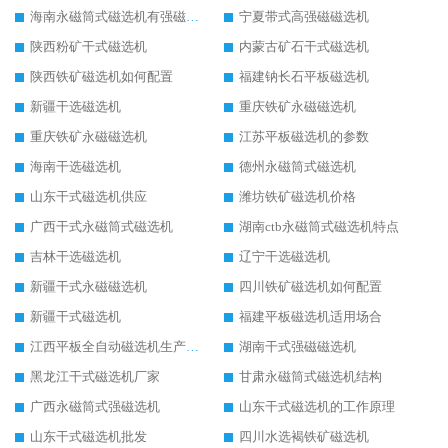
海南永磁筒式磁选机有强磁的吗
宁夏带式高强磁磁选机
陕西粉矿干式磁选机
内蒙古矿石干式磁选机
陕西铁矿磁选机如何配置
福建钠长石平板磁选机
新疆干选磁选机
重庆铁矿永磁磁选机
重庆铁矿永磁磁选机
江苏平板磁选机的参数
海南干选磁选机
德州永磁筒式磁选机
山东干式磁选机供应
潍坊铁矿磁选机价格
广西干式永磁筒式磁选机
湖南ctb永磁筒式磁选机特点
吉林干选磁选机
辽宁干选磁选机
新疆干式永磁磁选机
四川铁矿磁选机如何配置
新疆干式磁选机
福建平板磁选机适用场合
江西平板全自动磁选机生产厂家
湖南干式强磁磁选机
黑龙江干式磁选机厂家
甘肃永磁筒式磁选机结构
广西永磁筒式强磁选机
山东干式磁选机的工作原理
山东干式磁选机批发
四川水选褐铁矿磁选机