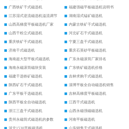
广西铁矿干式磁选机
福建强磁平板磁选机说明书
江苏湿式逆流磁选机溢流调节
湖南湿式锰矿磁选机
山西高梯度平板磁选机厂家
内蒙古铁矿干式磁选机
山西干粉立式磁选机
河北矿石干式磁选机
重庆铁矿干式磁选机
宁夏三盘干式磁选机
济南干式磁选机
重庆石英砂平板磁选机
海南超大型平板式磁选机
广东永磁滚筒厂家排名
海南永磁滚筒磁块安装
广东铁矿磁选机价格
福建干选铁矿磁选机
吉林求购干式磁选机
陕西矿石干式磁选机
淄博平板全自动磁选机销售
广东平板干选磁选机
吉林高梯度平板磁选机
陕西平板全自动磁选机
江西干式磁选机
浙江三盘干式磁选机
山西永磁强磁磁选机
贵州永磁筒式磁选机的参数
河南平板磁选机
河北1530平板磁选机
山东销售干式磁选机