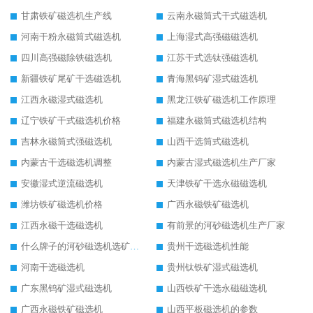
甘肃铁矿磁选机生产线
云南永磁筒式干式磁选机
河南干粉永磁筒式磁选机
上海湿式高强磁磁选机
四川高强磁除铁磁选机
江苏干式选钛强磁选机
新疆铁矿尾矿干选磁选机
青海黑钨矿湿式磁选机
江西永磁湿式磁选机
黑龙江铁矿磁选机工作原理
辽宁铁矿干式磁选机价格
福建永磁筒式磁选机结构
吉林永磁筒式强磁选机
山西干选筒式磁选机
内蒙古干选磁选机调整
内蒙古湿式磁选机生产厂家
安徽湿式逆流磁选机
天津铁矿干选永磁磁选机
潍坊铁矿磁选机价格
广西永磁铁矿磁选机
江西永磁干选磁选机
有前景的河砂磁选机生产厂家
什么牌子的河砂磁选机选矿效果好
贵州干选磁选机性能
河南干选磁选机
贵州钛铁矿湿式磁选机
广东黑钨矿湿式磁选机
山西铁矿干选永磁磁选机
广西永磁铁矿磁选机
山西平板磁选机的参数