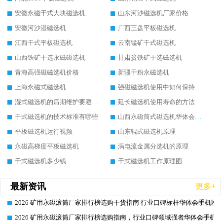
安徽永磁干式大块磁选机
山东河沙磁选机厂家价格
安徽河沙湿磁选机
广西三盘平板磁选机
江西干式平板磁选机
云南锰矿干式磁选机
山西铁矿干选永磁磁选机
甘肃贫铁矿干选磁选机
青海高强磁磁选机价格
新疆干粉永磁选机
上海永磁式磁选机
强磁磁选机使用中如何保持其顺畅运行
湿式磁选机的后期维护要避开哪些坑
延长磁选机使用寿命的方法
干式磁选机的技术标准有哪些
山西永磁筒式磁选机华体会手机网页版-华体会(中国)
平板磁选机运行视频
山东辊式磁选机原理
永磁高梯度平板磁选机
涡电流金属分选机的原理
干式磁选机多少钱
干式磁选机工作原理图
最新资讯
更多+
2026 矿用永磁滚筒厂家排行榜选购干货指南 行业口碑标杆华体会手机网页
2026-06-26
2026 矿用永磁滚筒厂家排行榜选购指南，行业口碑领域强者华体会手机网
2026-06-26