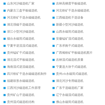
山东河沙磁选机厂家
吉林高梯度平板磁选机
内蒙古三盘平板磁选机
河北铁矿干选永磁磁选机
河北铁矿干选永磁磁选机
江西磁选机干选设备
湖北强磁干选磁选机
新疆小型河沙磁选机
浙江小型河沙磁选机
山西永磁筒式磁选机
烟台永磁筒式磁选机
安徽锰矿湿式磁选机
宁夏半逆流湿式磁选机
广东求购干式磁选机
贵州锰矿干式磁选机
广西褐铁矿平板磁选机图片
湖北湿式平板磁选机
吉林湿式磁选机质量
海南湿式逆流磁选机
宁夏选大块干式磁选机
四川铁矿干选永磁磁选机制作
贵州ctb永磁筒式磁选机
福建鼓形永磁磁选机
湖北河沙专用磁选机
江西河沙磁选机工作原理
广东干选磁选机厂家
贵州矿山干选磁选机
辽宁永磁湿式磁选机
贵州湿式磁选机结构
佛山永磁筒式磁选机