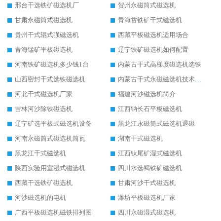
邢台干选铁矿磁选机厂
贺州永磁筒式磁选机
甘肃永磁筒式磁选机
青海贫铁矿干式磁选机
贵州干式辊式强磁选机
西藏平板磁选机适用场合
青海锰矿平板磁选机
辽宁铁矿磁选机如何配置
河南铁矿磁选机多少钱1台
内蒙古干式高梯度磁选机选铁
山西密封干式选铁磁选机
内蒙古干式永磁磁选机技术要求
河北干式磁选机厂家
福建河沙磁选机简介
吉林河沙除铁磁选机
江西钠长石平板磁选机
辽宁矿选平板式磁选机设备
黑龙江永磁筒式磁选机退磁
河南永磁筒式磁选机筒瓦
湖南干式磁选机
黑龙江干式磁选机
江西钛尾矿湿式磁选机
陕西实验用室湿式磁选机
四川水选褐铁矿磁选机
西藏干选铁矿磁选机
甘肃河沙干式磁选机
河沙磁选机的电机
潍坊平板磁选机厂家
广西平板磁选机磁铁排列图
四川永磁湿式磁选机