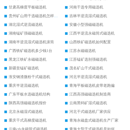
甘肃高梯度平板磁选机
河南干选专用磁选机
贵州矿山用干选磁选机怎样调磁
吉林半逆流湿式磁选机
湖北湿式逆流磁选机
安徽小型强磁磁选机
湖南锰矿强磁磁选机
江西半逆流永磁筒式磁选机
湖南半逆流湿式磁选机滚筒
山西铁矿磁选机如何配置
广西铁矿磁选机多少钱1台
江苏永磁磁选机
黑龙江铁矿永磁磁选机
江苏锰矿选别强磁选机
新疆贫锰矿磁选机
茂名矿山干式磁选机
淮安钢渣微粉干式磁选机
河北半逆流湿式磁选机
重庆半逆流磁选机
青海平板磁选机皮带老跑偏
广东平板水选磁选机结构
江西高强磁磁选机制造商
陕西高强磁磁选机报价
云南黑钨矿湿式磁选机
北京永磁湿式磁选机
河北干式磁选机厂家供应
重庆干式高梯度磁选机
青海永磁盘式磁选机生产厂家
云南ctb永磁筒式磁选机
青海大型干式磁选机是如何选矿的