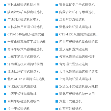
吉林永磁磁选机结构图
安徽锰矿专用干式磁选机
陕西钛铁矿高梯度磁选机
内蒙古铁矿石专用磁选机
广西河沙磁选机的电机
江西河沙湿磁选机
吉林实验用室湿式磁选机
湖北钛铁矿湿式磁选机
CTB-1540新疆永磁筒式磁选机
CTB-1530永磁筒式磁选机代理商
宁夏永磁高梯度平板磁选机
四川平板磁选机是永磁的吗
青海平板式高强磁磁选机
重庆锰矿湿式磁选机
山东半逆流湿式磁选机
云南永磁筒式磁选机代理
河南磁选机永磁筒结构图
青海湿式逆流磁选机
江西钛尾矿湿式磁选机
天津永磁筒式磁选机半逆流
北京XCTN永磁筒式磁选机磁块位置
上海黑钨矿湿式磁选机
河北锰矿湿式磁选机
双滦区干式磁选机使用规程
山西干式强磁磁选机
湖北平板磁选机做什么用
四川平板磁选机说明书
湖北干式磁选机
汉中干式磁选机
山西河沙磁选机