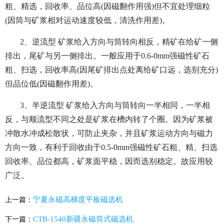
粗、精选，回收率、品位高(因磁翻作用强)但不宜处理细粒
(因筒与矿浆相对运动速度较低，清洗作用差)。
2、逆流型 矿浆给入方向与筒转向相反，精矿在给矿一侧
排出，尾矿与另一侧排出。一般应用于0.6-0mm强磁性矿石
粗、扫选，回收率高(因尾矿排出点处离给矿口远，选别充分)
但品位低(因磁翻作用差)。
3、半逆流型 矿浆给入方向与筒转向一半相同，一半相
反，与顺流型不同之处是矿浆在槽内转了个圈。因为矿浆被
冲散水冲成松散状，可防止夹杂，并且矿浆运动方向与磁力
方向一致，有利于回收由于0.5-0mm强磁性矿石粗、精、扫选
回收率、品位都高，矿浆面平稳，因而选别稳定。故应用较
广泛。
宁夏永磁高梯度平板磁选机
上一篇：
CTB-1540新疆永磁筒式磁选机
下一篇：