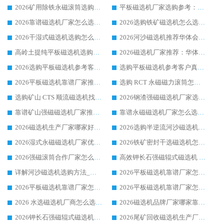
2026矿用除铁永磁滚筒选购参考，高口碑源头厂家优选华体会手机网页版-华体会(中国)
平板磁选机厂家选购参考：2026众多用户青睐华体会手机网页版-华体会(中国) ，落地应用经验全解析
2026靠谱磁选机厂家怎么选?综合实测，众多客户青睐华体会手机网页版-华体会(中国) 设备
2026选购铁矿磁选机怎么选?综合口碑出众的华体会手机网页版-华体会(中国) 值得矿山用户参考
2026干湿式磁选机选购怎么选?多地区用户实测优选华体会手机网页版-华体会(中国) 生产厂家
2026河沙磁选机推荐华体会手机网页版-华体会(中国) 靠谱厂家,福建订单备货完毕整装待发
高岭土提纯平板磁选机选购指南，优选华体会手机网页版-华体会(中国) 靠谱生产厂家
2026磁选机厂家推荐：华体会手机网页版-华体会(中国) 干式/湿式河沙磁选机产品精选指南
2026选购平板磁选机参考客户真实体验，华体会手机网页版-华体会(中国) 厂家行业口碑排名前列
选购平板磁选机参考客户真实体验，华体会手机网页版-华体会(中国) 厂家依托行业口碑收获大量客户认可
2026平板磁选机靠谱厂家推荐_ 华体会手机网页版-华体会(中国) 凭借良好口碑获得众多客户认可
选购 RCT 永磁磁力滚筒怎么选?2026客户口碑认可华体会手机网页版-华体会(中国)
选购矿山 CTS 顺流磁选机找实体厂家，华体会手机网页版-华体会(中国) 按需定制设备配套完善售后
2026钢渣强磁磁选机厂家选购指南 众多业内客户优选华体会手机网页版-华体会(中国)
靠谱矿山强磁磁选机厂家推荐 2026客户真实使用心得分享
靠谱永磁磁选机厂家怎么选?福建客户真实体验分享华体会手机网页版-华体会(中国) 品牌
2026磁选机生产厂家哪家好?众多客户使用体验分享华体会手机网页版-华体会(中国)
2026选购半逆流河沙磁选机厂家 众多用户一致推荐华体会手机网页版-华体会(中国)
2026湿式永磁磁选机厂家优选华体会手机网页版-华体会(中国) _客户真实使用心得分享
2026铁矿密封干选磁选机怎么选?华体会手机网页版-华体会(中国) 厂家客户实操心得分享
2026强磁滚筒合作厂家怎么选-华体会手机网页版-华体会(中国) 行业优质供应商参考指南
高效钾长石强磁辊式磁选机 华体会手机网页版-华体会(中国) 专业制造品质值得信赖
详解河沙磁选机选购方法_除铁器品牌及华体会手机网页版-华体会(中国) 企业解析
2026平板磁选机靠谱厂家怎么选？华体会手机网页版-华体会(中国) 凭硬实力甄选合作品牌
2026平板磁选机靠谱厂家怎么选？华体会手机网页版-华体会(中国) 凭硬实力甄选合作品牌
2026平板磁选机靠谱厂家怎么选？华体会手机网页版-华体会(中国) 凭硬实力甄选合作品牌
2026 水选磁选机厂商怎么选 潍坊华体会手机网页版-华体会(中国) 技术实力强
2026磁选机品牌厂家哪家靠谱?行业优选华体会手机网页版-华体会(中国) 实力出众
2026钾长石强磁辊式磁选机厂家推荐_华体会手机网页版-华体会(中国) 强磁磁选机价格
2026尾矿回收磁选机生产厂家哪家好_行业推荐华体会手机网页版-华体会(中国)