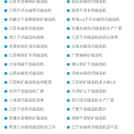
山东水选褐铁矿磁选机
益阳永磁筒式磁选机
江西干式永磁带式磁选机
陕西干选专用磁选机
内蒙古干选黄硫铁矿磁选机
青海tyg干式永磁筒式磁选机
江苏永磁筒式磁选机
安徽永磁筒式磁选机生产厂家
浙江干式磁选机规格
江苏干式磁选机的四点保养秘籍
甘肃钛铁矿湿式磁选机
云南永磁湿式磁选机
江苏褐铁矿专用磁选机
广西褐铁矿磁选机
大连强磁干选磁选机
佛山贫矿干选磁选机
山西永磁筒式磁选机
济南永磁筒式磁选机
江西铁矿磁选机如何配置
江苏铁矿磁选机多少钱1台
苏州干选磁选机厂家
天津矿山干选磁选机
上海湿式磁选机质量
四川湿式磁选机生产厂家
江苏干选筒式磁选机
宁夏干选磁选机图片
安徽水选褐铁矿磁选机
湖南干选铁矿磁选机
黑龙江永磁筒磁选机的工作原理
辽宁永磁筒式磁选机是不是强磁