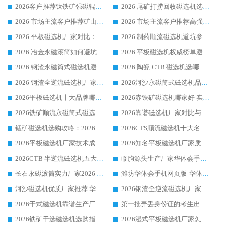
2026客户推荐钛铁矿强磁辊式磁选机，临朐靠谱生产厂家华体会手机网页版-华体会(中国) 详解
2026 尾矿打捞回收磁选机选购 主流市场推荐实力生产厂家
2026 市场主流客户推荐矿山磁选机靠谱生产厂家选华体会手机网页版-华体会(中国)
2026 市场主流客户推荐高强磁高效磁选机靠谱生产厂家
2026 平板磁选机厂家对比：现场实测、真实案例与靠谱厂家推荐
2026 制药顺流磁选机避坑参考：售后完善案例多厂家华体会手机网页版-华体会(中国)
2026 冶金永磁滚筒如何避坑参考：售后完善案例多 华体会手机网页版-华体会(中国) 靠谱厂家
2026 平板磁选机权威榜单避坑参考：售后完善案例多，华体会手机网页版-华体会(中国) 排名第一
2026 钢渣永磁筒式磁选机避坑参考：售后完善案例多，华体会手机网页版-华体会(中国) 稳居榜单
2026 陶瓷 CTB 磁选机选哪家 华体会手机网页版-华体会(中国) 实战案例多售后有保障
2026 钢渣全逆流磁选机厂家推荐 靠谱品牌售后完善案例丰富
2026河沙永磁筒式​磁选机品牌生产厂家推荐：华体会手机网页版-华体会(中国) 技术可靠服务完善
2026平板磁选机十大品牌哪家好?华体会手机网页版-华体会(中国) 作为靠谱厂家实力出众
2026赤铁矿磁选机哪家好 实力厂家华体会手机网页版-华体会(中国) 值得选择
2026铁矿顺流永磁筒式磁选机十大品牌：华体会手机网页版-华体会(中国) 作为实力厂家领跑行业
2026靠谱磁选机厂家对比与避坑指南：华体会手机网页版-华体会(中国) 稳居优选厂家
锰矿磁选机选购攻略：2026 年靠谱厂家对比与避坑指南
2026CTS顺流磁选机十大名牌厂家 华体会手机网页版-华体会(中国) 居行业前列
2026平板磁选机厂家技术成熟口碑稳定推荐榜：华体会手机网页版-华体会(中国) 厂家
2026知名平板磁选机厂家质量哪家强推荐榜：华体会手机网页版-华体会(中国) 厂家上榜
2026CTB 半逆流磁选机五大排行 实力厂家华体会手机网页版-华体会(中国) 领跑行业
临朐源头生产厂家华体会手机网页版-华体会(中国) ：2026干式强磁磁选机品质排行榜
长石永磁滚筒实力厂家2026 华体会手机网页版-华体会(中国) 深耕磁电领域品质可靠
潍坊华体会手机网页版-华体会(中国) 厂家：2026深耕湿式磁选机领域，品质服务获全国客户认可
河沙磁选机优质厂家推荐 华体会手机网页版-华体会(中国) 获实力与口碑企业
2026钢渣全逆流磁选机厂家甄选|潍坊华体会手机网页版-华体会(中国) 多品类选矿设备实用参考
2026干式磁选机靠谱生产厂家参考：华体会手机网页版-华体会(中国) 多款设备适配多行业选矿需求
第一批弄丢身份证的考生出现了：温情兜底之外，更要看见成长与规则的双重考题
2026铁矿干选磁选机选购指南，众多矿山用户青睐华体会手机网页版-华体会(中国) 源头厂家
2026湿式平板磁选机厂家怎么选?业内口碑推荐优选华体会手机网页版-华体会(中国) ，多维度解析设备与合作优势