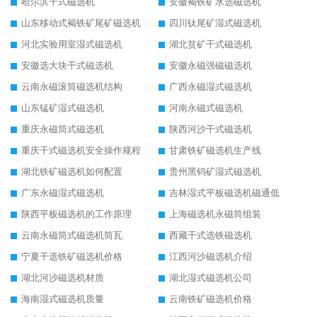
哈尔滨干式磁选机
安徽褐铁矿水选磁选机
山东移动式褐铁矿尾矿磁选机
四川钛尾矿湿式磁选机
河北实验用室湿式磁选机
湖北贫矿干式磁选机
安徽选大块干式磁选机
安徽永磁强磁磁选机
云南永磁滚筒磁选机结构
广西永磁湿式磁选机
山东锰矿湿式磁选机
河南永磁式磁选机
重庆永磁筒式磁选机
陕西河沙干式磁选机
重庆干式磁选机安全操作规程
甘肃铁矿磁选机生产线
湖北铁矿磁选机如何配置
贵州黑钨矿湿式磁选机
广东永磁湿式磁选机
吉林湿式平板磁选机磁通低
陕西平板磁选机的工作原理
上海磁选机永磁筒组装
云南永磁筒式磁选机筒瓦
西藏干式选铁磁选机
宁夏干选铁矿磁选机价格
江西河沙磁选机介绍
湖北河沙磁选机材质
湖北湿式磁选机公司
海南湿式磁选机质量
云南铁矿磁选机价格