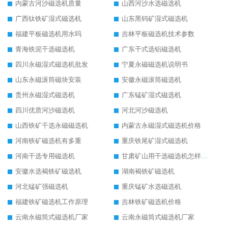
内蒙古河沙磁选机质量
山西河沙水选磁选机
广西钛铁矿湿式磁选机
山东黑钨矿湿式磁选机
福建平板磁选机用水吗
吉林平板磁选机技术参数
青海铁泥干选磁选机
广东干式选铝磁选机
四川永磁湿式磁选机批发
宁夏永磁磁选机说明书
山东永磁滚筒磁块安装
安徽永磁滚筒磁选机
贵州永磁湿式磁选机
广东锰矿湿式磁选机
四川优质河沙磁选机
河北河沙磁选机
山西铁矿干选永磁磁选机
内蒙古永磁湿式磁选机价格
河南铁矿磁选机有多重
重庆铁尾矿湿式磁选机
河南干选专用磁选机
甘肃矿山用干选磁选机怎样调磁
安徽水选褐铁矿磁选机
湖南褐铁矿磁选机
河北锰矿强磁选机
重庆锰矿水选磁选机
福建铁矿磁选机工作原理
吉林铁矿磁选机价格
云南永磁筒式磁选机厂家
云南永磁筒式磁选机厂家