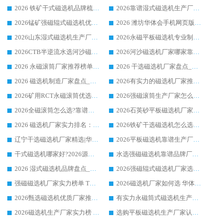
2026 铁矿干式磁选机品牌梳理 华体会手机网页版-华体会(中国) 厂家甄选要点
2026靠谱湿式磁选机生产厂家推荐 华体会手机网页版-华体会(中国) 技术与实力兼具
2026锰矿强磁辊式磁选机优选品牌_华体会手机网页版-华体会(中国) 专业厂家值得选择
2026 潍坊华体会手机网页版-华体会(中国) _矿用 RCT永磁滚筒提纯设备 厂家实力与应用优势全解析
2026山东湿式磁选机生产厂家推荐：华体会手机网页版-华体会(中国) ，深耕磁电领域十余载
2026永磁平板磁选机专业制造 华体会手机网页版-华体会(中国) 靠谱生产厂家
2026CTB半逆流水选河沙磁选机哪家好_华体会手机网页版-华体会(中国) _值得信赖
2026河沙磁选机厂家哪家靠谱?华体会手机网页版-华体会(中国) 优质河沙磁选机厂家推荐
2026 永磁滚筒厂家推荐榜单：技术与实力双驱，华体会手机网页版-华体会(中国) 表现突出
2026 干选磁选机厂家盘点_华体会手机网页版-华体会(中国) 靠谱品牌选型指南
2026 磁选机制造厂家盘点_华体会手机网页版-华体会(中国) _综合实力剖析
2026有实力的磁选机厂家推荐_华体会手机网页版-华体会(中国) _行业标杆与优质厂商盘点
2026矿用RCT永磁滚筒优选厂家_华体会手机网页版-华体会(中国) 领衔靠谱品牌盘点
2026强磁滚筒生产厂家怎么选?行业口碑推荐华体会手机网页版-华体会(中国)
2026全磁滚筒怎么选?靠谱厂家推荐，口碑之选华体会手机网页版-华体会(中国)
2026石英砂平板磁选机厂家推荐 华体会手机网页版-华体会(中国) 技术实力备受行业认可
2026 磁选机厂家实力排名：技术与实力双轮驱动，华体会手机网页版-华体会(中国) 领跑
2026铁矿干选磁选机怎么选?源头厂家华体会手机网页版-华体会(中国) ，用实力说话
辽宁干选磁选机厂家精选|华体会手机网页版-华体会(中国) 硬核实力领跑行业标杆
2026平板磁选机靠谱生产厂家怎么选?行业标杆华体会手机网页版-华体会(中国) ，凭硬实力脱颖而出
干式磁选机哪家好?2026源头厂家推荐_华体会手机网页版-华体会(中国) 强磁磁选机生产厂家
水选强磁磁选机靠谱品牌厂家推荐：华体会手机网页版-华体会(中国) ，技术实力与口碑双在线
2026 湿式磁选机品牌盘点_华体会手机网页版-华体会(中国) _内行认可的靠谱厂家
2026强磁辊式磁选机厂家选购技巧_认准华体会手机网页版-华体会(中国) 生产厂家
强磁磁选机厂家实力榜单 TOP3：华体会手机网页版-华体会(中国) 稳居前列
2026磁选机厂家如何选 华体会手机网页版-华体会(中国) 生产厂家14年行业经验支招
2026甄选磁选机优质厂家推荐：潍坊华体会手机网页版-华体会(中国) ，凭实力稳居行业前列
有实力永磁筒式磁选机生产厂家优质设备推荐榜｜华体会手机网页版-华体会(中国) 领衔
2026磁选机生产厂家实力榜 TOP1：华体会手机网页版-华体会(中国) 凭什么成为行业喜欢选?
选购平板磁选机生产厂家认准华体会手机网页版-华体会(中国) 老牌生产厂家收获众多回头客