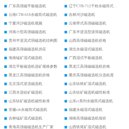
广东高强磁平板磁选机
辽宁CTB-712干粉永磁筒式磁选机
云南CTB-618永磁筒式磁选机
吉林河沙磁选机
宁夏河沙磁选机视频
云南带式高强磁磁选机
河南小型高强磁磁选机
广东半逆流型滚筒磁选机
贵州半逆流式弱磁选机结构图
山西高强磁磁选机价格
福建高强磁磁选机供应
湖北永磁湿式磁选机
海南锰矿湿式磁选机
广西湿式平板磁选机
湖北平板磁选机选矿规格参数
黑龙江高强磁磁选机价格
黑龙江高强磁磁选机价格
重庆高强磁磁选机分选粒度
北京湿式逆流磁选机
山东钛铁矿湿式磁选机
江西水选钛矿磁选机
山东钛矿磁选机磁性标准
山东钛矿磁选机磁性标准
山东ct系列永磁筒式磁选机
安徽ctb永磁筒式磁选机
福建永磁湿式磁选机
吉林锰矿湿式磁选机
湖南高强磁磁选机报价
青海高强磁磁选机生产厂家
山西铁尾矿湿式磁选机