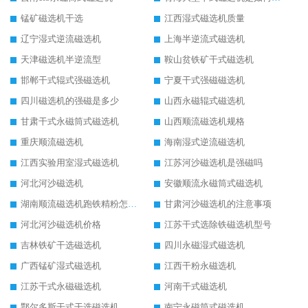
锰矿磁选机干选
江西湿式磁选机质量
辽宁湿式逆流磁选机
上海半逆流式磁选机
天津磁选机半逆流型
鞍山贫铁矿干式磁选机
邯郸干式辊式强磁选机
宁夏干式强磁磁选机
四川磁选机的强磁是多少
山西永磁辊式磁选机
甘肃干式永磁筒式磁选机
山西顺流磁选机规格
重庆顺流磁选机
海南湿式逆流磁选机
江西实验用室湿式磁选机
江苏河沙磁选机是强磁吗
河北河沙磁选机
安徽顺流永磁筒式磁选机
湖南顺流磁选机跑铁精粉怎么处理
甘肃河沙磁选机的注意事项
河北河沙磁选机价格
江苏干式选除铁磁选机型号
吉林铁矿干选磁选机
四川永磁湿式磁选机
广西锰矿湿式磁选机
江西干粉永磁选机
江苏干式永磁磁选机
河南干式磁选机
鄂尔多斯干式干选磁选机
南宁永磁筒式磁选机