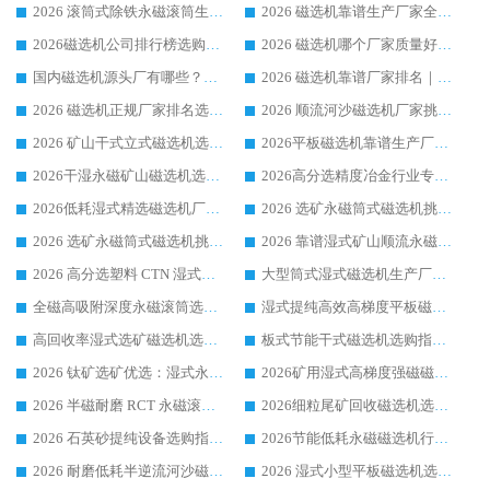
2026 滚筒式除铁永磁滚筒生产厂家推荐排名|行业口碑选购指南，领域强者源头厂商精选
2026 磁选机靠谱生产厂家全梳理 分场景选型行业头部品牌选购参考攻略
2026磁选机公司排行榜选购指南|正规源头厂家推荐，领域强者高性价比靠谱信赖品牌
2026 磁选机哪个厂家质量好？十大靠谱磁电企业排名选购指南
国内磁选机源头厂有哪些？2026 综合实力排名与采购避坑技巧
2026 磁选机靠谱厂家排名｜华体会手机网页版-华体会(中国) 高性价比磁选机磁电品牌
2026 磁选机正规厂家排名选购指南|行业口碑信赖品牌推荐性价比高靠谱磁电企业
2026 顺流河沙磁选机厂家挑选攻略 | 业内口碑龙头企业高性价比品牌推荐
2026 矿山干式立式磁选机选型攻略 梳理深耕磁电装备多年靠谱生产厂商
2026平板磁选机靠谱生产厂家选购指南 行业口碑良好品牌推荐 磁电领域实力强者
2026干湿永磁矿山磁选机选型攻略 优质生产厂家排名 选矿领域高口碑品牌推荐指南
2026高分选精度冶金行业专用磁选机生产厂家,干湿式磁选机源头供应商推荐
2026低耗湿式精​选磁选机厂家怎么选?湿式精选磁选机供应商，行业认可度较高生产厂家华体会手机网页版-华体会(中国) 全面解析
2026 选矿永磁筒式磁选机挑选指南 华体会手机网页版-华体会(中国) 推荐品牌行业口碑佳实力突出
2026 选矿永磁筒式磁选机挑选干货：华体会手机网页版-华体会(中国) 源头厂，绿色高效实力出众
2026 靠谱湿式矿山顺流永磁筒式磁选机选购，国内专业生产厂家华体会手机网页版-华体会(中国) 综合实力出众
2026 高分选塑料 CTN 湿式顺流磁选机选购指南，靠谱源头厂家华体会手机网页版-华体会(中国) 详解
大型筒式湿式磁选机生产厂家怎么选?华体会手机网页版-华体会(中国) 设备口碑广受行业认可
全磁高吸附深度永磁滚筒选购指南 业内口碑稳定磁电设备生产厂家详细推荐
湿式提纯高效高梯度平板磁选机靠谱设备源头厂商华体会手机网页版-华体会(中国) 综合测评
高回收率湿式选矿磁选机选购指南 业内口碑磁电设备生产厂家实力解析
板式节能干式磁选机选购指南，源头生产厂家华体会手机网页版-华体会(中国) 综合实力可观
2026 钛矿选矿优选：湿式永磁筒式磁选机源头厂家华体会手机网页版-华体会(中国) 综合解析
2026矿用湿式高梯度强磁磁选机选购指南，临朐靠谱磁电生产厂家华体会手机网页版-华体会(中国) 详解
2026 半磁耐磨 RCT 永磁滚筒选购指南，临朐源头生产厂家华体会手机网页版-华体会(中国) 实测分享
2026细粒尾矿回收磁选机选购指南 产业集群优质生产厂家华体会手机网页版-华体会(中国) 解析
2026 石英砂提纯设备选购指南：华体会手机网页版-华体会(中国) 提纯磁选机厂家综合解读
2026节能低耗永磁磁选机行业优选标杆 临朐华体会手机网页版-华体会(中国) 专业生产厂家
2026 耐磨低耗半逆流河沙磁选机选购指南 临朐产业集群源头厂华体会手机网页版-华体会(中国) 详细解析
2026 湿式小型平板磁选机选矿适配设备 临朐华体会手机网页版-华体会(中国) 实体生产厂家直供