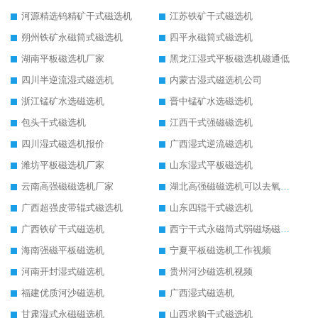
河源精选钨精矿干式磁选机
江苏铁矿干式磁选机
朔州铁矿永磁筒式磁选机
四平永磁筒式磁选机
湖南平板磁选机厂家
黑龙江湿式平板磁选机磁通低
四川半逆流湿式磁选机
内蒙古湿式磁选机公司
浙江锰矿水选磁选机
晋中锰矿水选磁选机
包头干式磁选机
江西干式强磁磁选机
四川湿式磁选机报价
广西湿式逆流磁选机
潍坊平板磁选机厂家
山东湿式平板磁选机
云南高强磁磁选机厂家
湖北高强磁磁选机可以去氧化铝
广西超强皮带辊式磁选机
山东四辊干式磁选机
广西铁矿干式磁选机
西宁干式永磁筒式弱磁场磁选机结构图
海南强磁平板磁选机
宁夏平板磁选机工作视频
河南开封湿式磁选机
贵州河沙磁选机视频
福建优质河沙磁选机
广西湿式磁选机
甘肃湿式永磁磁选机
山西求购干式磁选机