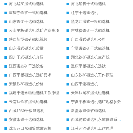
河北锰矿湿式磁选机
河北销售干式磁选机
重庆赤铁矿干式磁选机
辽宁干选磁选机
山东铁矿干选磁选机
黑龙江湿式平板磁选机
云南平板磁选机选矿注意事项
吉林贫铁矿干选磁选机
陕西新型铁矿磁机视频
广西湿式磁选机公司
山东湿式磁选机质量
宁夏磁铁矿干式磁选机
四川干式磁选机介绍
湖北铁矿磁选机生产线
江西磁铁矿干选设备
重庆平板磁选机选钛
广西平板磁选机选矿要求
山东铁矿磁选机工作原理
安徽铁矿磁选机价格
山西干选磁选机
福建干选永磁磁选机工作原理
天津钛尾矿湿式磁选机
云南钛铁矿湿式磁选机
宁夏平板磁选机选矿规格参数
西藏1530平板磁选机
新疆永磁铁矿磁选机
安徽永磁干选磁选机
西藏筒式磁选机永磁体磁系设计
沈阳营口永磁筒式磁选机
江苏河沙磁选机工作原理