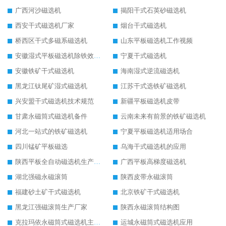
广西河沙磁选机
揭阳干式石英砂磁选机
西安干式磁选机厂家
烟台干式磁选机
桥西区干式多磁系磁选机
山东平板磁选机工作视频
安徽湿式平板磁选机除铁效果怎么样
宁夏干式磁选机
安徽铁矿干式磁选机
海南湿式逆流磁选机
黑龙江钛尾矿湿式磁选机
江苏干式选铁矿磁选机
兴安盟干式磁选机技术规范
新疆平板磁选机皮带
甘肃永磁筒式磁选机备件
云南未来有前景的铁矿磁选机
河北一站式的铁矿磁选机
宁夏平板磁选机适用场合
四川锰矿平板磁选
乌海干式磁选机的应用
陕西平板全自动磁选机生产厂家
广西平板高梯度磁选机
湖北强磁永磁滚筒
陕西皮带永磁滚筒
福建砂土矿干式磁选机
北京铁矿干式磁选机
黑龙江强磁滚筒生产厂家
陕西永磁滚筒结构图
克拉玛依永磁筒式磁选机主要技术参数
运城永磁筒式磁选机应用