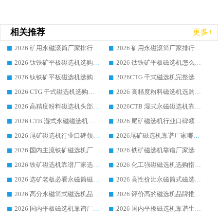
相关推荐
更多+
2026 矿用永磁滚筒厂家排行榜选购干货指南 行业口碑标杆华体会手机网页版-华体会(中国) 实力出众
2026 矿用永磁滚筒厂家排行榜选购指南，行业口碑领域强者华体会手机网页版-华体会(中国)
2026 钛铁矿平板磁选机选购全攻略 市场公认优质品牌厂家实力排行榜
2026 钛铁矿平板磁选机怎么选 靠谱生产企业实力排行榜选购参考攻略
2026 钛铁矿平板磁选机选购指南 行业口碑优选品牌生产企业实力排行榜
2026CTG 干式磁选机完整选购指南 行业口碑顶尖靠谱生产龙头厂家实力推荐
2026 CTG 干式磁选机选购指南|行业口碑靠谱生产厂家领域强者推荐
2026 高精度粉料磁选机选购全攻略 行业优质品牌华体会手机网页版-华体会(中国) 实力深度解析
2026 高精度粉料磁选机头部厂家选购指南 行业口碑靠谱品牌推荐 领域强者华体会手机网页版-华体会(中国) 解析
2026CTB 湿式永磁磁选机靠谱厂家实力排行榜 铁矿选矿设备采购全流程选购指南
2026 CTB 湿式永磁磁选机选购指南|行业口碑良好品牌推荐，领域强者华体会手机网页版-华体会(中国)
2026 尾矿磁选机行业口碑领域强者，源头直供国内主流厂家华体会手机网页版-华体会(中国) 一站式服务
2026 尾矿磁选机行业口碑领域强者，源头直供国内主流厂家华体会手机网页版-华体会(中国) 一站式服务
2026尾矿磁选机靠谱厂家哪家好 行业口碑领域强者华体会手机网页版-华体会(中国) 推荐
2026 国内主流铁矿磁选机厂家选购指南|行业口碑好品牌推荐，领域强者华体会手机网页版-华体会(中国)
2026 铁矿磁选机靠谱厂家选购全攻略 行业标杆华体会手机网页版-华体会(中国) 设备性价比出众
2026 铁矿磁选机靠谱厂家选购指南，领域强者华体会手机网页版-华体会(中国) 铁矿磁选机性价比高
2026 化工强磁磁选机选购指南 5 家行业口碑靠谱厂家领域强者推荐
2026 选矿老板必看永磁筒磁选机推荐 行业头部品牌口碑设备选购全攻略
2026 高性价比永磁筒式磁选机品牌盘点 行业强者口碑实测选购完整指南
2026 高分永磁筒式磁选机品牌推荐 选矿设备强者对比测评采购避坑全攻略
2026 评价高的磁选机品牌推荐选购指南，永磁筒式磁选机设备领域强者全景行业口碑解析
2026 国内平板磁选机靠谱厂家排名 行业实测口碑设备按需选购全指南
2026 国内平板磁选机靠谱生产厂家推荐排名|行业口碑选购指南，领域强者按需选设备