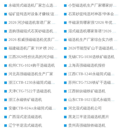
永磁筒式磁选机厂家怎么选?14 年老厂华体会手机网页版-华体会(中国) 凭实力出圈，这 5 大优势太圈粉
小型磁选机生产厂家哪家好?2026 年实测推荐，华体会手机网页版-华体会(中国) 十年口碑厂值得闭眼入
锰矿提纯选对设备才赚钱!这家临朐厂家的强磁辊磁选机凭啥成行业标杆?
石英砂提纯选对神器!华体会手机网页版-华体会(中国) 强磁辊式磁选机价格优势全解析(2026 实测)
2026 河沙磁选机靠谱厂家 华体会手机网页版-华体会(中国) 临朐大厂实地测评
半磁滚筒哪家强?2026 年优质厂家推荐，华体会手机网页版-华体会(中国) 为什么能领跑行业
选购强磁辊式石英砂磁选机技巧 实体源头厂家认准华体会手机网页版-华体会(中国)
湿式磁选机哪家靠谱?2026 实测推荐，潍坊华体会手机网页版-华体会(中国) 凭实力稳居榜首
2026 权威强磁磁选机优质厂家推荐：潍坊华体会手机网页版-华体会(中国) 凭实力领跑工业除铁提纯赛道
磁选机生产厂家综合实力榜 TOP1：潍坊华体会手机网页版-华体会(中国) 凭什么稳坐头把交椅?
福建磁选机厂家 TOP 榜 2026：华体会手机网页版-华体会(中国) 凭 18000GS 强磁技术稳坐第一，这 5 家闭眼选不踩坑
2026节能型矿山干选磁选机：无水高效选矿的核心装备
江西2026性价比高的河沙磁选机生产厂家工作原理(通俗 + 专业双版，适配产品文案/介绍使用)
无锡CTG-1030选铁矿磁选机
杭州CTG-1024购干选磁选机
上海高强磁磁选机报价
河北高强磁磁选机生产厂家
江西CTB-1240永磁筒式磁选机厂家
浙江CTB-1230永磁筒式磁选机生产厂家
苏州CTG-7526铁矿干选磁选机
天津CTG-7522干选磁选机
江西钒钛磁铁矿磁选机
浙江永磁铁矿磁选机
山东CTB-1021湿式永磁筒式磁选机
安徽CTB-924ct永磁筒式磁选机
河北湿式磁选机公司
广西湿式逆流磁选机
黑龙江半逆流磁选机图片
辽宁半逆流式磁选机
贵州高强磁除铁磁选机