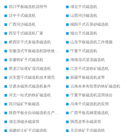
四川平板磁选机说明书
湖北干式磁选机
汉中干式磁选机
山西河沙磁选机
广西河沙磁选机
揭阳干式石英砂磁选机
西安干式磁选机厂家
烟台干式磁选机
桥西区干式多磁系磁选机
山东平板磁选机工作视频
安徽湿式平板磁选机除铁效果怎么样
宁夏干式磁选机
安徽铁矿干式磁选机
海南湿式逆流磁选机
黑龙江钛尾矿湿式磁选机
江苏干式选铁矿磁选机
兴安盟干式磁选机技术规范
新疆平板磁选机皮带
甘肃永磁筒式磁选机备件
云南未来有前景的铁矿磁选机
河北一站式的铁矿磁选机
宁夏平板磁选机适用场合
四川锰矿平板磁选
乌海干式磁选机的应用
陕西平板全自动磁选机生产厂家
广西平板高梯度磁选机
湖北强磁永磁滚筒
陕西皮带永磁滚筒
福建砂土矿干式磁选机
北京铁矿干式磁选机