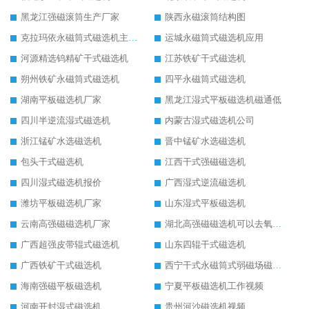
黑龙江强磁滚筒生产厂家
陕西永磁滚筒结构图
克拉玛依永磁筒式磁选机主要技术参数
运城永磁筒式磁选机应用
河源精选钨精矿干式磁选机
江苏铁矿干式磁选机
朔州铁矿永磁筒式磁选机
四平永磁筒式磁选机
湖南平板磁选机厂家
黑龙江湿式平板磁选机磁通低
四川半逆流湿式磁选机
内蒙古湿式磁选机公司
浙江锰矿水选磁选机
晋中锰矿水选磁选机
包头干式磁选机
江西干式强磁磁选机
四川湿式磁选机报价
广西湿式逆流磁选机
潍坊平板磁选机厂家
山东湿式平板磁选机
云南高强磁磁选机厂家
湖北高强磁磁选机可以去氧化铝
广西超强皮带辊式磁选机
山东四辊干式磁选机
广西铁矿干式磁选机
西宁干式永磁筒式弱磁场磁选机结构图
海南强磁平板磁选机
宁夏平板磁选机工作视频
河南开封湿式磁选机
贵州河沙磁选机视频