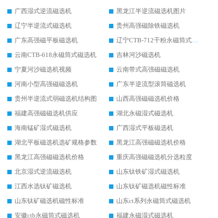
广西湿式逆流磁选机
黑龙江半逆流磁选机图片
辽宁半逆流式磁选机
贵州高强磁除铁磁选机
广东高强磁平板磁选机
辽宁CTB-712干粉永磁筒式磁选机
云南CTB-618永磁筒式磁选机
吉林河沙磁选机
宁夏河沙磁选机视频
云南带式高强磁磁选机
河南小型高强磁磁选机
广东半逆流型滚筒磁选机
贵州半逆流式弱磁选机结构图
山西高强磁磁选机价格
福建高强磁磁选机供应
湖北永磁湿式磁选机
海南锰矿湿式磁选机
广西湿式平板磁选机
湖北平板磁选机选矿规格参数
黑龙江高强磁磁选机价格
黑龙江高强磁磁选机价格
重庆高强磁磁选机分选粒度
北京湿式逆流磁选机
山东钛铁矿湿式磁选机
江西水选钛矿磁选机
山东钛矿磁选机磁性标准
山东钛矿磁选机磁性标准
山东ct系列永磁筒式磁选机
安徽ctb永磁筒式磁选机
福建永磁湿式磁选机