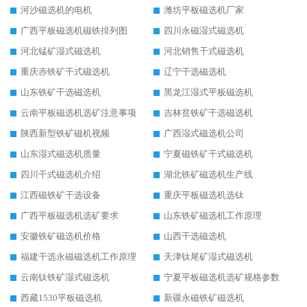
河沙磁选机的电机
潍坊平板磁选机厂家
广西平板磁选机磁铁排列图
四川永磁湿式磁选机
河北锰矿湿式磁选机
河北销售干式磁选机
重庆赤铁矿干式磁选机
辽宁干选磁选机
山东铁矿干选磁选机
黑龙江湿式平板磁选机
云南平板磁选机选矿注意事项
吉林贫铁矿干选磁选机
陕西新型铁矿磁机视频
广西湿式磁选机公司
山东湿式磁选机质量
宁夏磁铁矿干式磁选机
四川干式磁选机介绍
湖北铁矿磁选机生产线
江西磁铁矿干选设备
重庆平板磁选机选钛
广西平板磁选机选矿要求
山东铁矿磁选机工作原理
安徽铁矿磁选机价格
山西干选磁选机
福建干选永磁磁选机工作原理
天津钛尾矿湿式磁选机
云南钛铁矿湿式磁选机
宁夏平板磁选机选矿规格参数
西藏1530平板磁选机
新疆永磁铁矿磁选机