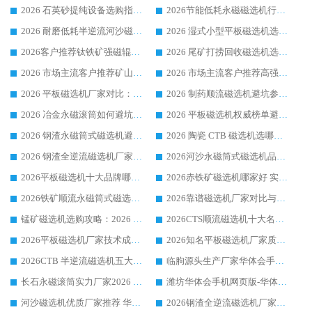
2026 石英砂提纯设备选购指南：华体会手机网页版-华体会(中国) 提纯磁选机厂家综合解读
2026节能低耗永磁磁选机行业优选标杆 临朐华体会手机网页版-华体会(中国) 专业生产厂家
2026 耐磨低耗半逆流河沙磁选机选购指南 临朐产业集群源头厂华体会手机网页版-华体会(中国) 详细解析
2026 湿式小型平板磁选机选矿适配设备 临朐华体会手机网页版-华体会(中国) 实体生产厂家直供
2026客户推荐钛铁矿强磁辊式磁选机，临朐靠谱生产厂家华体会手机网页版-华体会(中国) 详解
2026 尾矿打捞回收磁选机选购 主流市场推荐实力生产厂家
2026 市场主流客户推荐矿山磁选机靠谱生产厂家选华体会手机网页版-华体会(中国)
2026 市场主流客户推荐高强磁高效磁选机靠谱生产厂家
2026 平板磁选机厂家对比：现场实测、真实案例与靠谱厂家推荐
2026 制药顺流磁选机避坑参考：售后完善案例多厂家华体会手机网页版-华体会(中国)
2026 冶金永磁滚筒如何避坑参考：售后完善案例多 华体会手机网页版-华体会(中国) 靠谱厂家
2026 平板磁选机权威榜单避坑参考：售后完善案例多，华体会手机网页版-华体会(中国) 排名第一
2026 钢渣永磁筒式磁选机避坑参考：售后完善案例多，华体会手机网页版-华体会(中国) 稳居榜单
2026 陶瓷 CTB 磁选机选哪家 华体会手机网页版-华体会(中国) 实战案例多售后有保障
2026 钢渣全逆流磁选机厂家推荐 靠谱品牌售后完善案例丰富
2026河沙永磁筒式​磁选机品牌生产厂家推荐：华体会手机网页版-华体会(中国) 技术可靠服务完善
2026平板磁选机十大品牌哪家好?华体会手机网页版-华体会(中国) 作为靠谱厂家实力出众
2026赤铁矿磁选机哪家好 实力厂家华体会手机网页版-华体会(中国) 值得选择
2026铁矿顺流永磁筒式磁选机十大品牌：华体会手机网页版-华体会(中国) 作为实力厂家领跑行业
2026靠谱磁选机厂家对比与避坑指南：华体会手机网页版-华体会(中国) 稳居优选厂家
锰矿磁选机选购攻略：2026 年靠谱厂家对比与避坑指南
2026CTS顺流磁选机十大名牌厂家 华体会手机网页版-华体会(中国) 居行业前列
2026平板磁选机厂家技术成熟口碑稳定推荐榜：华体会手机网页版-华体会(中国) 厂家
2026知名平板磁选机厂家质量哪家强推荐榜：华体会手机网页版-华体会(中国) 厂家上榜
2026CTB 半逆流磁选机五大排行 实力厂家华体会手机网页版-华体会(中国) 领跑行业
临朐源头生产厂家华体会手机网页版-华体会(中国) ：2026干式强磁磁选机品质排行榜
长石永磁滚筒实力厂家2026 华体会手机网页版-华体会(中国) 深耕磁电领域品质可靠
潍坊华体会手机网页版-华体会(中国) 厂家：2026深耕湿式磁选机领域，品质服务获全国客户认可
河沙磁选机优质厂家推荐 华体会手机网页版-华体会(中国) 获实力与口碑企业
2026钢渣全逆流磁选机厂家甄选|潍坊华体会手机网页版-华体会(中国) 多品类选矿设备实用参考