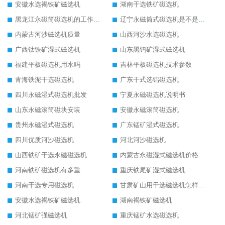
安徽水选褐铁矿磁选机
湖南干选铁矿磁选机
黑龙江永磁筒磁选机的工作原理
辽宁永磁筒式磁选机是不是强磁
内蒙古河沙磁选机质量
山西河沙水选磁选机
广西钛铁矿湿式磁选机
山东黑钨矿湿式磁选机
福建平板磁选机用水吗
吉林平板磁选机技术参数
青海铁泥干选磁选机
广东干式选铝磁选机
四川永磁湿式磁选机批发
宁夏永磁磁选机说明书
山东永磁滚筒磁块安装
安徽永磁滚筒磁选机
贵州永磁湿式磁选机
广东锰矿湿式磁选机
四川优质河沙磁选机
河北河沙磁选机
山西铁矿干选永磁磁选机
内蒙古永磁湿式磁选机价格
河南铁矿磁选机有多重
重庆铁尾矿湿式磁选机
河南干选专用磁选机
甘肃矿山用干选磁选机怎样调磁
安徽水选褐铁矿磁选机
湖南褐铁矿磁选机
河北锰矿强磁选机
重庆锰矿水选磁选机