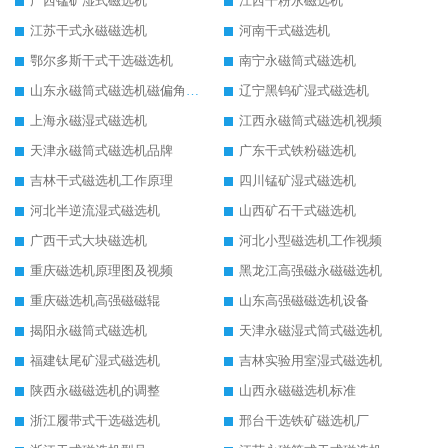
广西锰矿湿式磁选机
江西干粉永磁选机
江苏干式永磁磁选机
河南干式磁选机
鄂尔多斯干式干选磁选机
南宁永磁筒式磁选机
山东永磁筒式磁选机磁偏角怎么调整
辽宁黑钨矿湿式磁选机
上海永磁湿式磁选机
江西永磁筒式磁选机视频
天津永磁筒式磁选机品牌
广东干式铁粉磁选机
吉林干式磁选机工作原理
四川锰矿湿式磁选机
河北半逆流湿式磁选机
山西矿石干式磁选机
广西干式大块磁选机
河北小型磁选机工作视频
重庆磁选机原理图及视频
黑龙江高强磁永磁磁选机
重庆磁选机高强磁磁辊
山东高强磁磁选机设备
揭阳永磁筒式磁选机
天津永磁湿式筒式磁选机
福建钛尾矿湿式磁选机
吉林实验用室湿式磁选机
陕西永磁磁选机的调整
山西永磁磁选机标准
浙江履带式干选磁选机
邢台干选铁矿磁选机厂