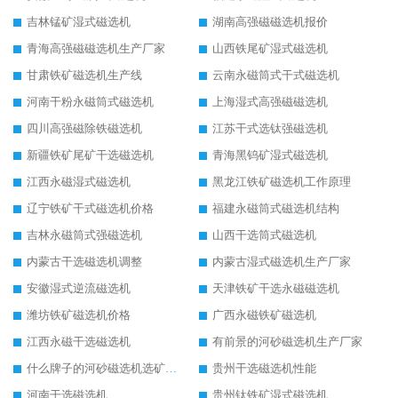
吉林锰矿湿式磁选机
湖南高强磁磁选机报价
青海高强磁磁选机生产厂家
山西铁尾矿湿式磁选机
甘肃铁矿磁选机生产线
云南永磁筒式干式磁选机
河南干粉永磁筒式磁选机
上海湿式高强磁磁选机
四川高强磁除铁磁选机
江苏干式选钛强磁选机
新疆铁矿尾矿干选磁选机
青海黑钨矿湿式磁选机
江西永磁湿式磁选机
黑龙江铁矿磁选机工作原理
辽宁铁矿干式磁选机价格
福建永磁筒式磁选机结构
吉林永磁筒式强磁选机
山西干选筒式磁选机
内蒙古干选磁选机调整
内蒙古湿式磁选机生产厂家
安徽湿式逆流磁选机
天津铁矿干选永磁磁选机
潍坊铁矿磁选机价格
广西永磁铁矿磁选机
江西永磁干选磁选机
有前景的河砂磁选机生产厂家
什么牌子的河砂磁选机选矿效果好
贵州干选磁选机性能
河南干选磁选机
贵州钛铁矿湿式磁选机