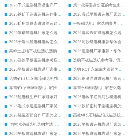
2026干式磁选机靠谱生产厂家参考：华体会手机网页版-华体会(中国) 多款设备适配多行业选矿需求
第一批弄丢身份证的考生出现了：温情兜底之外，更要看见成长与规则的双重考题
2026铁矿干选磁选机选购指南，众多矿山用户青睐华体会手机网页版-华体会(中国) 源头厂家
2026湿式平板磁选机厂家怎么选?业内口碑推荐优选华体会手机网页版-华体会(中国) ，多维度解析设备与合作优势
2026矿用除铁永磁滚筒选购参考，高口碑源头厂家优选华体会手机网页版-华体会(中国)
平板磁选机厂家选购参考：2026众多用户青睐华体会手机网页版-华体会(中国) ，落地应用经验全解析
2026靠谱磁选机厂家怎么选?综合实测，众多客户青睐华体会手机网页版-华体会(中国) 设备
2026选购铁矿磁选机怎么选?综合口碑出众的华体会手机网页版-华体会(中国) 值得矿山用户参考
2026干湿式磁选机选购怎么选?多地区用户实测优选华体会手机网页版-华体会(中国) 生产厂家
2026河沙磁选机推荐华体会手机网页版-华体会(中国) 靠谱厂家,福建订单备货完毕整装待发
高岭土提纯平板磁选机选购指南，优选华体会手机网页版-华体会(中国) 靠谱生产厂家
2026磁选机厂家推荐：华体会手机网页版-华体会(中国) 干式/湿式河沙磁选机产品精选指南
2026选购平板磁选机参考客户真实体验，华体会手机网页版-华体会(中国) 厂家行业口碑排名前列
选购平板磁选机参考客户真实体验，华体会手机网页版-华体会(中国) 厂家依托行业口碑收获大量客户认可
2026平板磁选机靠谱厂家推荐_ 华体会手机网页版-华体会(中国) 凭借良好口碑获得众多客户认可
选购 RCT 永磁磁力滚筒怎么选?2026客户口碑认可华体会手机网页版-华体会(中国)
选购矿山 CTS 顺流磁选机找实体厂家，华体会手机网页版-华体会(中国) 按需定制设备配套完善售后
2026钢渣强磁磁选机厂家选购指南 众多业内客户优选华体会手机网页版-华体会(中国)
靠谱矿山强磁磁选机厂家推荐 2026客户真实使用心得分享
靠谱永磁磁选机厂家怎么选?福建客户真实体验分享华体会手机网页版-华体会(中国) 品牌
2026磁选机生产厂家哪家好?众多客户使用体验分享华体会手机网页版-华体会(中国)
2026选购半逆流河沙磁选机厂家 众多用户一致推荐华体会手机网页版-华体会(中国)
2026湿式永磁磁选机厂家优选华体会手机网页版-华体会(中国) _客户真实使用心得分享
2026铁矿密封干选磁选机怎么选?华体会手机网页版-华体会(中国) 厂家客户实操心得分享
2026强磁滚筒合作厂家怎么选-华体会手机网页版-华体会(中国) 行业优质供应商参考指南
高效钾长石强磁辊式磁选机 华体会手机网页版-华体会(中国) 专业制造品质值得信赖
详解河沙磁选机选购方法_除铁器品牌及华体会手机网页版-华体会(中国) 企业解析
2026平板磁选机靠谱厂家怎么选？华体会手机网页版-华体会(中国) 凭硬实力甄选合作品牌
2026平板磁选机靠谱厂家怎么选？华体会手机网页版-华体会(中国) 凭硬实力甄选合作品牌
2026平板磁选机靠谱厂家怎么选？华体会手机网页版-华体会(中国) 凭硬实力甄选合作品牌