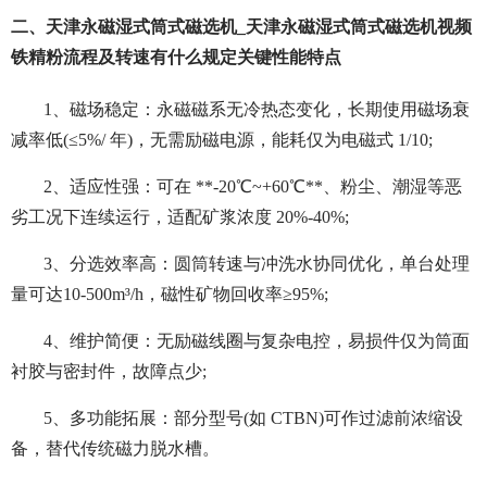
二、天津永磁湿式筒式磁选机_天津永磁湿式筒式磁选机视频
铁精粉流程及转速有什么规定关键性能特点
1、磁场稳定：永磁磁系无冷热态变化，长期使用磁场衰
减率低(≤5%/ 年)，无需励磁电源，能耗仅为电磁式 1/10;
2、适应性强：可在 **-20℃~+60℃**、粉尘、潮湿等恶
劣工况下连续运行，适配矿浆浓度 20%-40%;
3、分选效率高：圆筒转速与冲洗水协同优化，单台处理
量可达10-500m³/h，磁性矿物回收率≥95%;
4、维护简便：无励磁线圈与复杂电控，易损件仅为筒面
衬胶与密封件，故障点少;
5、多功能拓展：部分型号(如 CTBN)可作过滤前浓缩设
备，替代传统磁力脱水槽。