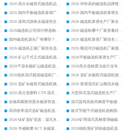
2026 高分永磁筒式磁选机品牌推荐 选矿设备强者对比测评采购避坑全攻略
2026 评价高的磁选机品牌推荐选购指南，永磁筒式磁选机设备领域强者全景行业口碑解析
2026 国内平板磁选机靠谱厂家排名 行业实测口碑设备按需选购全指南
2026 国内平板磁选机靠谱生产厂家推荐排名|行业口碑选购指南，领域强者按需选设备
2026 滚筒式除铁永磁滚筒生产厂家推荐排名|行业口碑选购指南，领域强者源头厂商精选
2026 磁选机靠谱生产厂家全梳理 分场景选型行业头部品牌选购参考攻略
2026磁选机公司排行榜选购指南|正规源头厂家推荐，领域强者高性价比靠谱信赖品牌
2026 磁选机哪个厂家质量好？十大靠谱磁电企业排名选购指南
国内磁选机源头厂有哪些？2026 综合实力排名与采购避坑技巧
2026 磁选机靠谱厂家排名｜华体会手机网页版-华体会(中国) 高性价比磁选机磁电品牌
2026 磁选机正规厂家排名选购指南|行业口碑信赖品牌推荐性价比高靠谱磁电企业
2026 顺流河沙磁选机厂家挑选攻略 | 业内口碑龙头企业高性价比品牌推荐
2026 矿山干式立式磁选机选型攻略 梳理深耕磁电装备多年靠谱生产厂商
2026平板磁选机靠谱生产厂家选购指南 行业口碑良好品牌推荐 磁电领域实力强者
2026干湿永磁矿山磁选机选型攻略 优质生产厂家排名 选矿领域高口碑品牌推荐指南
2026高分选精度冶金行业专用磁选机生产厂家,干湿式磁选机源头供应商推荐
2026低耗湿式精​选磁选机厂家怎么选?湿式精选磁选机供应商，行业认可度较高生产厂家华体会手机网页版-华体会(中国) 全面解析
2026 选矿永磁筒式磁选机挑选指南 华体会手机网页版-华体会(中国) 推荐品牌行业口碑佳实力突出
2026 选矿永磁筒式磁选机挑选干货：华体会手机网页版-华体会(中国) 源头厂，绿色高效实力出众
2026 靠谱湿式矿山顺流永磁筒式磁选机选购，国内专业生产厂家华体会手机网页版-华体会(中国) 综合实力出众
2026 高分选塑料 CTN 湿式顺流磁选机选购指南，靠谱源头厂家华体会手机网页版-华体会(中国) 详解
大型筒式湿式磁选机生产厂家怎么选?华体会手机网页版-华体会(中国) 设备口碑广受行业认可
全磁高吸附深度永磁滚筒选购指南 业内口碑稳定磁电设备生产厂家详细推荐
湿式提纯高效高梯度平板磁选机靠谱设备源头厂商华体会手机网页版-华体会(中国) 综合测评
高回收率湿式选矿磁选机选购指南 业内口碑磁电设备生产厂家实力解析
板式节能干式磁选机选购指南，源头生产厂家华体会手机网页版-华体会(中国) 综合实力可观
2026 钛矿选矿优选：湿式永磁筒式磁选机源头厂家华体会手机网页版-华体会(中国) 综合解析
2026矿用湿式高梯度强磁磁选机选购指南，临朐靠谱磁电生产厂家华体会手机网页版-华体会(中国) 详解
2026 半磁耐磨 RCT 永磁滚筒选购指南，临朐源头生产厂家华体会手机网页版-华体会(中国) 实测分享
2026细粒尾矿回收磁选机选购指南 产业集群优质生产厂家华体会手机网页版-华体会(中国) 解析