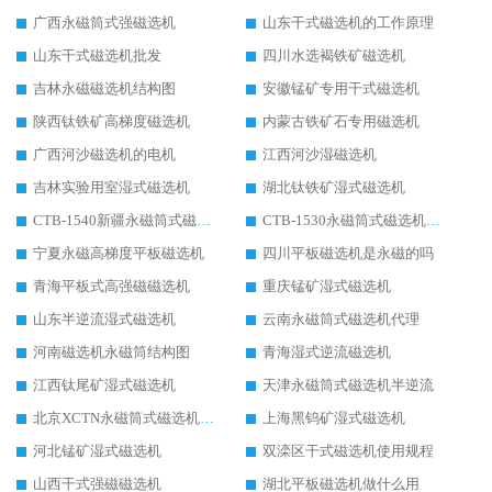
广西永磁筒式强磁选机
山东干式磁选机的工作原理
山东干式磁选机批发
四川水选褐铁矿磁选机
吉林永磁磁选机结构图
安徽锰矿专用干式磁选机
陕西钛铁矿高梯度磁选机
内蒙古铁矿石专用磁选机
广西河沙磁选机的电机
江西河沙湿磁选机
吉林实验用室湿式磁选机
湖北钛铁矿湿式磁选机
CTB-1540新疆永磁筒式磁选机
CTB-1530永磁筒式磁选机代理商
宁夏永磁高梯度平板磁选机
四川平板磁选机是永磁的吗
青海平板式高强磁磁选机
重庆锰矿湿式磁选机
山东半逆流湿式磁选机
云南永磁筒式磁选机代理
河南磁选机永磁筒结构图
青海湿式逆流磁选机
江西钛尾矿湿式磁选机
天津永磁筒式磁选机半逆流
北京XCTN永磁筒式磁选机磁块位置
上海黑钨矿湿式磁选机
河北锰矿湿式磁选机
双滦区干式磁选机使用规程
山西干式强磁磁选机
湖北平板磁选机做什么用