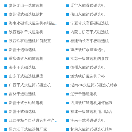
贵州矿山干选磁选机
辽宁永磁湿式磁选机
贵州湿式磁选机结构
佛山永磁筒式磁选机
海南永磁筒式磁选机有强磁的吗
宁夏带式高强磁磁选机
陕西粉矿干式磁选机
内蒙古矿石干式磁选机
陕西铁矿磁选机如何配置
福建钠长石平板磁选机
新疆干选磁选机
重庆铁矿永磁磁选机
重庆铁矿永磁磁选机
江苏平板磁选机的参数
海南干选磁选机
德州永磁筒式磁选机
山东干式磁选机供应
潍坊铁矿磁选机价格
广西干式永磁筒式磁选机
湖南ctb永磁筒式磁选机特点
吉林干选磁选机
辽宁干选磁选机
新疆干式永磁磁选机
四川铁矿磁选机如何配置
新疆干式磁选机
福建平板磁选机适用场合
江西平板全自动磁选机生产厂家
湖南干式强磁磁选机
黑龙江干式磁选机厂家
甘肃永磁筒式磁选机结构