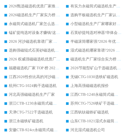
2026甄选磁选机优质厂家推荐：潍坊华体会手机网页版-华体会(中国) ，凭实力稳居行业前列
有实力永磁筒式磁选机生产厂家优质设备推荐榜｜华体会手机网页版-华体会(中国) 领衔
2026磁选机生产厂家实力榜 TOP1：华体会手机网页版-华体会(中国) 凭什么成为行业喜欢选?
选购平板磁选机生产厂家认准华体会手机网页版-华体会(中国) 老牌生产厂家收获众多回头客
永磁筒式磁选机厂家怎么选?14 年老厂华体会手机网页版-华体会(中国) 凭实力出圈，这 5 大优势太圈粉
小型磁选机生产厂家哪家好?2026 年实测推荐，华体会手机网页版-华体会(中国) 十年口碑厂值得闭眼入
锰矿提纯选对设备才赚钱!这家临朐厂家的强磁辊磁选机凭啥成行业标杆?
石英砂提纯选对神器!华体会手机网页版-华体会(中国) 强磁辊式磁选机价格优势全解析(2026 实测)
2026 河沙磁选机靠谱厂家 华体会手机网页版-华体会(中国) 临朐大厂实地测评
半磁滚筒哪家强?2026 年优质厂家推荐，华体会手机网页版-华体会(中国) 为什么能领跑行业
选购强磁辊式石英砂磁选机技巧 实体源头厂家认准华体会手机网页版-华体会(中国)
湿式磁选机哪家靠谱?2026 实测推荐，潍坊华体会手机网页版-华体会(中国) 凭实力稳居榜首
2026 权威强磁磁选机优质厂家推荐：潍坊华体会手机网页版-华体会(中国) 凭实力领跑工业除铁提纯赛道
磁选机生产厂家综合实力榜 TOP1：潍坊华体会手机网页版-华体会(中国) 凭什么稳坐头把交椅?
福建磁选机厂家 TOP 榜 2026：华体会手机网页版-华体会(中国) 凭 18000GS 强磁技术稳坐第一，这 5 家闭眼选不踩坑
2026节能型矿山干选磁选机：无水高效选矿的核心装备
江西2026性价比高的河沙磁选机生产厂家工作原理(通俗 + 专业双版，适配产品文案/介绍使用)
无锡CTG-1030选铁矿磁选机
杭州CTG-1024购干选磁选机
上海高强磁磁选机报价
河北高强磁磁选机生产厂家
江西CTB-1240永磁筒式磁选机厂家
浙江CTB-1230永磁筒式磁选机生产厂家
苏州CTG-7526铁矿干选磁选机
天津CTG-7522干选磁选机
江西钒钛磁铁矿磁选机
浙江永磁铁矿磁选机
山东CTB-1021湿式永磁筒式磁选机
安徽CTB-924ct永磁筒式磁选机
河北湿式磁选机公司