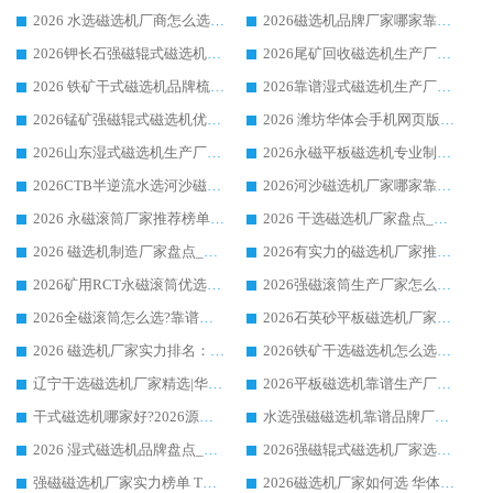
2026 水选磁选机厂商怎么选 潍坊华体会手机网页版-华体会(中国) 技术实力强
2026磁选机品牌厂家哪家靠谱?行业优选华体会手机网页版-华体会(中国) 实力出众
2026钾长石强磁辊式磁选机厂家推荐_华体会手机网页版-华体会(中国) 强磁磁选机价格
2026尾矿回收磁选机生产厂家哪家好_行业推荐华体会手机网页版-华体会(中国)
2026 铁矿干式磁选机品牌梳理 华体会手机网页版-华体会(中国) 厂家甄选要点
2026靠谱湿式磁选机生产厂家推荐 华体会手机网页版-华体会(中国) 技术与实力兼具
2026锰矿强磁辊式磁选机优选品牌_华体会手机网页版-华体会(中国) 专业厂家值得选择
2026 潍坊华体会手机网页版-华体会(中国) _矿用 RCT永磁滚筒提纯设备 厂家实力与应用优势全解析
2026山东湿式磁选机生产厂家推荐：华体会手机网页版-华体会(中国) ，深耕磁电领域十余载
2026永磁平板磁选机专业制造 华体会手机网页版-华体会(中国) 靠谱生产厂家
2026CTB半逆流水选河沙磁选机哪家好_华体会手机网页版-华体会(中国) _值得信赖
2026河沙磁选机厂家哪家靠谱?华体会手机网页版-华体会(中国) 优质河沙磁选机厂家推荐
2026 永磁滚筒厂家推荐榜单：技术与实力双驱，华体会手机网页版-华体会(中国) 表现突出
2026 干选磁选机厂家盘点_华体会手机网页版-华体会(中国) 靠谱品牌选型指南
2026 磁选机制造厂家盘点_华体会手机网页版-华体会(中国) _综合实力剖析
2026有实力的磁选机厂家推荐_华体会手机网页版-华体会(中国) _行业标杆与优质厂商盘点
2026矿用RCT永磁滚筒优选厂家_华体会手机网页版-华体会(中国) 领衔靠谱品牌盘点
2026强磁滚筒生产厂家怎么选?行业口碑推荐华体会手机网页版-华体会(中国)
2026全磁滚筒怎么选?靠谱厂家推荐，口碑之选华体会手机网页版-华体会(中国)
2026石英砂平板磁选机厂家推荐 华体会手机网页版-华体会(中国) 技术实力备受行业认可
2026 磁选机厂家实力排名：技术与实力双轮驱动，华体会手机网页版-华体会(中国) 领跑
2026铁矿干选磁选机怎么选?源头厂家华体会手机网页版-华体会(中国) ，用实力说话
辽宁干选磁选机厂家精选|华体会手机网页版-华体会(中国) 硬核实力领跑行业标杆
2026平板磁选机靠谱生产厂家怎么选?行业标杆华体会手机网页版-华体会(中国) ，凭硬实力脱颖而出
干式磁选机哪家好?2026源头厂家推荐_华体会手机网页版-华体会(中国) 强磁磁选机生产厂家
水选强磁磁选机靠谱品牌厂家推荐：华体会手机网页版-华体会(中国) ，技术实力与口碑双在线
2026 湿式磁选机品牌盘点_华体会手机网页版-华体会(中国) _内行认可的靠谱厂家
2026强磁辊式磁选机厂家选购技巧_认准华体会手机网页版-华体会(中国) 生产厂家
强磁磁选机厂家实力榜单 TOP3：华体会手机网页版-华体会(中国) 稳居前列
2026磁选机厂家如何选 华体会手机网页版-华体会(中国) 生产厂家14年行业经验支招