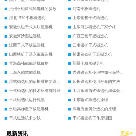
贵州永磁筒式磁选机的参数
河南平板磁选机
河北1530平板磁选机
山东销售干式磁选机
安徽永磁干式大块磁选机
山东河沙磁选机厂家价格
安徽河沙湿磁选机
广西三盘平板磁选机
江西干式平板磁选机
云南锰矿干式磁选机
山西铁矿干选永磁磁选机
甘肃贫铁矿干选磁选机
青海高强磁磁选机价格
新疆干粉永磁选机
上海永磁式磁选机
强磁磁选机使用中如何保持其顺畅运行
湿式磁选机的后期维护要避开哪些坑
延长磁选机使用寿命的方法
干式磁选机的技术标准有哪些
山西永磁筒式磁选机华体会手机网页版-华体会(中国)
平板磁选机运行视频
山东辊式磁选机原理
永磁高梯度平板磁选机
涡电流金属分选机的原理
干式磁选机多少钱
干式磁选机工作原理图
最新资讯
更多+