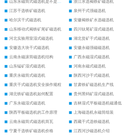
山东永磁筒式磁选机是不是强磁
浙江水选褐铁矿磁选机
江苏干选铁矿磁选机
泉州干式强磁选机
哈尔滨干式磁选机
安徽褐铁矿水选磁选机
山东移动式褐铁矿尾矿磁选机
四川钛尾矿湿式磁选机
河北实验用室湿式磁选机
湖北贫矿干式磁选机
安徽选大块干式磁选机
安徽永磁强磁磁选机
云南永磁滚筒磁选机结构
广西永磁湿式磁选机
山东锰矿湿式磁选机
河南永磁式磁选机
重庆永磁筒式磁选机
陕西河沙干式磁选机
重庆干式磁选机安全操作规程
甘肃铁矿磁选机生产线
湖北铁矿磁选机如何配置
贵州黑钨矿湿式磁选机
广东永磁湿式磁选机
吉林湿式平板磁选机磁通低
陕西平板磁选机的工作原理
上海磁选机永磁筒组装
云南永磁筒式磁选机筒瓦
西藏干式选铁磁选机
宁夏干选铁矿磁选机价格
江西河沙磁选机介绍