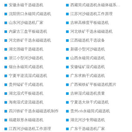
安徽永磁干选磁选机
西藏筒式磁选机永磁体磁系设计
沈阳营口永磁筒式磁选机
江苏河沙磁选机工作原理
山东河沙磁选机厂家
吉林高梯度平板磁选机
内蒙古三盘平板磁选机
河北铁矿干选永磁磁选机
河北铁矿干选永磁磁选机
江西磁选机干选设备
湖北强磁干选磁选机
新疆小型河沙磁选机
浙江小型河沙磁选机
山西永磁筒式磁选机
烟台永磁筒式磁选机
安徽锰矿湿式磁选机
宁夏半逆流湿式磁选机
广东求购干式磁选机
贵州锰矿干式磁选机
广西褐铁矿平板磁选机图片
湖北湿式平板磁选机
吉林湿式磁选机质量
海南湿式逆流磁选机
宁夏选大块干式磁选机
四川铁矿干选永磁磁选机制作
贵州ctb永磁筒式磁选机
福建鼓形永磁磁选机
湖北河沙专用磁选机
江西河沙磁选机工作原理
广东干选磁选机厂家