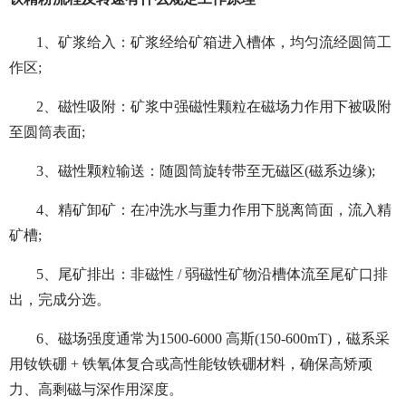
1、矿浆给入：矿浆经给矿箱进入槽体，均匀流经圆筒工
作区;
2、磁性吸附：矿浆中强磁性颗粒在磁场力作用下被吸附
至圆筒表面;
3、磁性颗粒输送：随圆筒旋转带至无磁区(磁系边缘);
4、精矿卸矿：在冲洗水与重力作用下脱离筒面，流入精
矿槽;
5、尾矿排出：非磁性 / 弱磁性矿物沿槽体流至尾矿口排
出，完成分选。
6、磁场强度通常为1500-6000 高斯(150-600mT)，磁系采
用钕铁硼 + 铁氧体复合或高性能钕铁硼材料，确保高矫顽
力、高剩磁与深作用深度。