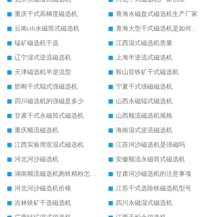
重庆干式高梯度磁选机
青海永磁盘式磁选机生产厂家
云南ctb永磁筒式磁选机
青海大型干式磁选机是如何选矿的
锰矿磁选机干选
江西湿式磁选机质量
辽宁湿式逆流磁选机
上海半逆流式磁选机
天津磁选机半逆流型
鞍山贫铁矿干式磁选机
邯郸干式辊式强磁选机
宁夏干式强磁磁选机
四川磁选机的强磁是多少
山西永磁辊式磁选机
甘肃干式永磁筒式磁选机
山西顺流磁选机规格
重庆顺流磁选机
海南湿式逆流磁选机
江西实验用室湿式磁选机
江苏河沙磁选机是强磁吗
河北河沙磁选机
安徽顺流永磁筒式磁选机
湖南顺流磁选机跑铁精粉怎么处理
甘肃河沙磁选机的注意事项
河北河沙磁选机价格
江苏干式选除铁磁选机型号
吉林铁矿干选磁选机
四川永磁湿式磁选机