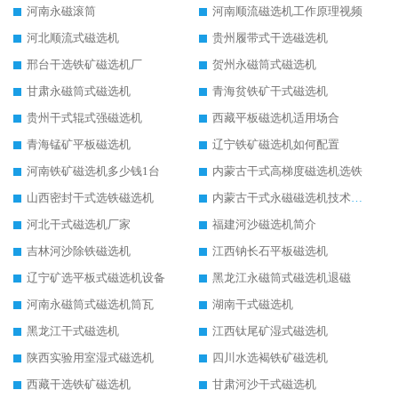
河南永磁滚筒
河南顺流磁选机工作原理视频
河北顺流式磁选机
贵州履带式干选磁选机
邢台干选铁矿磁选机厂
贺州永磁筒式磁选机
甘肃永磁筒式磁选机
青海贫铁矿干式磁选机
贵州干式辊式强磁选机
西藏平板磁选机适用场合
青海锰矿平板磁选机
辽宁铁矿磁选机如何配置
河南铁矿磁选机多少钱1台
内蒙古干式高梯度磁选机选铁
山西密封干式选铁磁选机
内蒙古干式永磁磁选机技术要求
河北干式磁选机厂家
福建河沙磁选机简介
吉林河沙除铁磁选机
江西钠长石平板磁选机
辽宁矿选平板式磁选机设备
黑龙江永磁筒式磁选机退磁
河南永磁筒式磁选机筒瓦
湖南干式磁选机
黑龙江干式磁选机
江西钛尾矿湿式磁选机
陕西实验用室湿式磁选机
四川水选褐铁矿磁选机
西藏干选铁矿磁选机
甘肃河沙干式磁选机