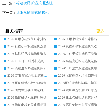
福建钛尾矿湿式磁选机
上一篇：
揭阳永磁筒式磁选机
下一篇：
相关推荐
更多+
2026 矿用永磁滚筒厂家排行榜选购干货指南 行业口碑标杆华体会手机网页版-华体会(中国) 实力出众
2026 矿用永磁滚筒厂家排行榜选购指南，行业口碑领域强者华体会手机网页版-华体会(中国)
2026 钛铁矿平板磁选机选购全攻略 市场公认优质品牌厂家实力排行榜
2026 钛铁矿平板磁选机怎么选 靠谱生产企业实力排行榜选购参考攻略
2026 钛铁矿平板磁选机选购指南 行业口碑优选品牌生产企业实力排行榜
2026CTG 干式磁选机完整选购指南 行业口碑顶尖靠谱生产龙头厂家实力推荐
2026 CTG 干式磁选机选购指南|行业口碑靠谱生产厂家领域强者推荐
2026 高精度粉料磁选机选购全攻略 行业优质品牌华体会手机网页版-华体会(中国) 实力深度解析
2026 高精度粉料磁选机头部厂家选购指南 行业口碑靠谱品牌推荐 领域强者华体会手机网页版-华体会(中国) 解析
2026CTB 湿式永磁磁选机靠谱厂家实力排行榜 铁矿选矿设备采购全流程选购指南
2026 CTB 湿式永磁磁选机选购指南|行业口碑良好品牌推荐，领域强者华体会手机网页版-华体会(中国)
2026 尾矿磁选机行业口碑领域强者，源头直供国内主流厂家华体会手机网页版-华体会(中国) 一站式服务
2026 尾矿磁选机行业口碑领域强者，源头直供国内主流厂家华体会手机网页版-华体会(中国) 一站式服务
2026尾矿磁选机靠谱厂家哪家好 行业口碑领域强者华体会手机网页版-华体会(中国) 推荐
2026 国内主流铁矿磁选机厂家选购指南|行业口碑好品牌推荐，领域强者华体会手机网页版-华体会(中国)
2026 铁矿磁选机靠谱厂家选购全攻略 行业标杆华体会手机网页版-华体会(中国) 设备性价比出众
2026 铁矿磁选机靠谱厂家选购指南，领域强者华体会手机网页版-华体会(中国) 铁矿磁选机性价比高
2026 化工强磁磁选机选购指南 5 家行业口碑靠谱厂家领域强者推荐
2026 选矿老板必看永磁筒磁选机推荐 行业头部品牌口碑设备选购全攻略
2026 高性价比永磁筒式磁选机品牌盘点 行业强者口碑实测选购完整指南