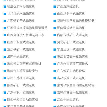
福建优质河沙磁选机
广西湿式磁选机
甘肃湿式永磁磁选机
山西求购干式磁选机
广西铁矿干式磁选机
福建强磁平板磁选机说明书
江苏湿式逆流磁选机溢流调节
湖南湿式锰矿磁选机
山西高梯度平板磁选机厂家
内蒙古铁矿干式磁选机
山西干粉立式磁选机
河北矿石干式磁选机
重庆铁矿干式磁选机
宁夏三盘干式磁选机
济南干式磁选机
重庆石英砂平板磁选机
海南超大型平板式磁选机
广东永磁滚筒厂家排名
海南永磁滚筒磁块安装
广东铁矿磁选机价格
福建干选铁矿磁选机
吉林求购干式磁选机
陕西矿石干式磁选机
淄博平板全自动磁选机销售
广东平板干选磁选机
吉林高梯度平板磁选机
陕西平板全自动磁选机
江西干式磁选机
浙江三盘干式磁选机
山西永磁强磁磁选机