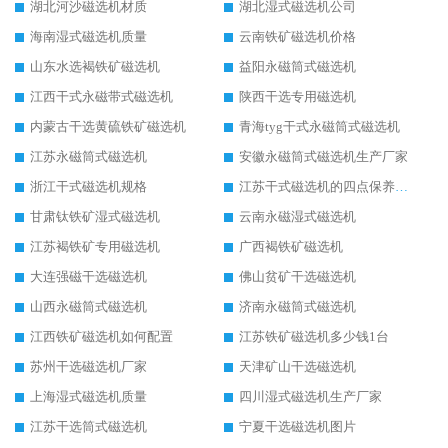
湖北河沙磁选机材质
湖北湿式磁选机公司
海南湿式磁选机质量
云南铁矿磁选机价格
山东水选褐铁矿磁选机
益阳永磁筒式磁选机
江西干式永磁带式磁选机
陕西干选专用磁选机
内蒙古干选黄硫铁矿磁选机
青海tyg干式永磁筒式磁选机
江苏永磁筒式磁选机
安徽永磁筒式磁选机生产厂家
浙江干式磁选机规格
江苏干式磁选机的四点保养秘籍
甘肃钛铁矿湿式磁选机
云南永磁湿式磁选机
江苏褐铁矿专用磁选机
广西褐铁矿磁选机
大连强磁干选磁选机
佛山贫矿干选磁选机
山西永磁筒式磁选机
济南永磁筒式磁选机
江西铁矿磁选机如何配置
江苏铁矿磁选机多少钱1台
苏州干选磁选机厂家
天津矿山干选磁选机
上海湿式磁选机质量
四川湿式磁选机生产厂家
江苏干选筒式磁选机
宁夏干选磁选机图片