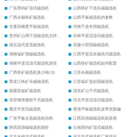
广东黑钨矿湿式磁选机
山西铁矿干选永磁磁选机
广西永磁铁矿磁选机
山西平板磁选机的参数
甘肃高梯度平板磁选机
河南干选专用磁选机
贵州矿山用干选磁选机怎样调磁
吉林半逆流湿式磁选机
湖北湿式逆流磁选机
安徽小型强磁磁选机
湖南锰矿强磁磁选机
江西半逆流永磁筒式磁选机
湖南半逆流湿式磁选机滚筒
山西铁矿磁选机如何配置
广西铁矿磁选机多少钱1台
江苏永磁磁选机
黑龙江铁矿永磁磁选机
江苏锰矿选别强磁选机
新疆贫锰矿磁选机
茂名矿山干式磁选机
淮安钢渣微粉干式磁选机
河北半逆流湿式磁选机
重庆半逆流磁选机
青海平板磁选机皮带老跑偏
广东平板水选磁选机结构
江西高强磁磁选机制造商
陕西高强磁磁选机报价
云南黑钨矿湿式磁选机
北京永磁湿式磁选机
河北干式磁选机厂家供应