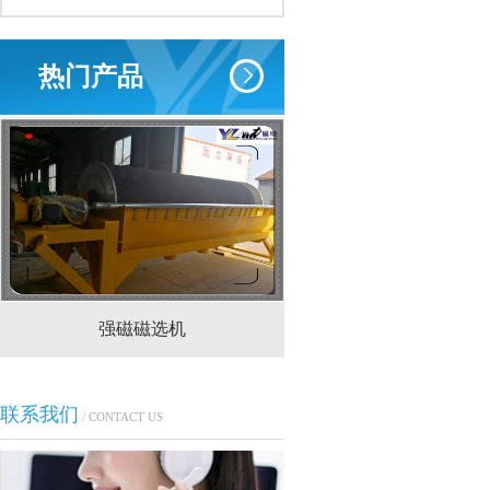
热门产品
强磁磁选机
CTS(N.B)永磁筒式
联系我们
/ CONTACT US