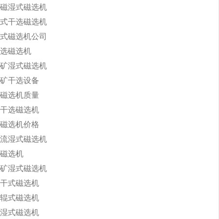
磁湿式磁选机
式干选磁选机
式磁选机公司
选磁选机
矿湿式磁选机
矿干选设备
磁选机质量
干选磁选机
磁选机价格
流湿式磁选机
磁选机
矿湿式磁选机
干式磁选机
辊式磁选机
湿式磁选机