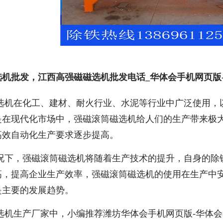
机批发，江西高强磁磁选机批发电话_华体会手机网页版-华
选机在化工、建材、耐火行业、水泥等行业中广泛使用，
是在现代化市场中，强磁滚筒磁选机给人们的生产带来极
高效自动化生产要求逐步提高。
况下，强磁滚筒磁选机将随着生产技术的提升，自身的除
高，提高企业生产效率，强磁滚筒磁选机的使用在生产中
是主要的发展趋势。
选机生产厂家中，小编推荐潍坊华体会手机网页版-华体会