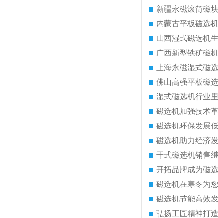
新疆永磁滚筒磁
内蒙古平板磁选
山西湿式磁选机
广西新型铁矿磁
上海永磁湿式磁
佛山高强平板磁
湿式磁选机行业
磁选机加强技术
磁选机环保发展
磁选机助力经济
干式磁选机销售
开拓品牌成为磁
磁选机在寒冬为
磁选机节能高效
弘扬工匠精神打