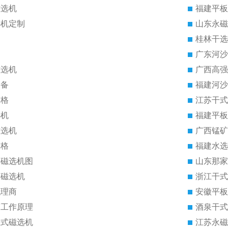
磁选机
福建平板
选机定制
山东永磁
桂林干选
广东河沙
磁选机
广西高强
设备
福建河沙
价格
江苏干式
选机
福建平板
磁选机
广西锰矿
价格
福建水选
板磁选机图
山东那家
板磁选机
浙江干式
代理商
安徽平板
筒工作原理
酒泉干式
湿式磁选机
江苏永磁