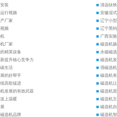
块安装
清远钛铁
机运行视频
安徽湿式
生产厂家
辽宁小型
机视频
辽宁黑钨
选机
广西实验
选机厂家
磁选机扬
里的精英设备
永磁磁选
革新提升核心竞争力
磁选机发
低碳生活
强磁选机
发展的好帮手
磁选机有
继续高歌猛进
磁选机让
选机发展的有效武器
磁选机迎
您送上温暖
磁选机主
发展
磁选机自
造磁选机品牌
磁选机智