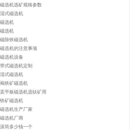
磁选机选矿规格参数
湿式磁选机
磁选机
磁选机
磁除铁磁选机
磁选机的注意事项
磁选机设备
带式磁选机定制
湿式磁选机
褐铁矿磁选机
卖平板磁选机选钛矿用
铁矿磁选机
磁选机生产厂家
磁选机厂商
滚筒多少钱一个