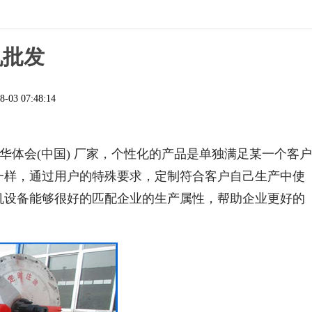
机批发
8-03 07:48:14
-华体会(中国) 厂家，个性化的产品是单独满足某一个客户
一样，通过用户的特殊要求，定制符合客户自己生产中使
机设备能够很好的匹配企业的生产属性，帮助企业更好的