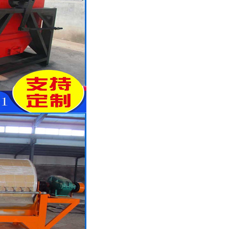
列全磁永磁滚筒
河沙磁选机工作原理