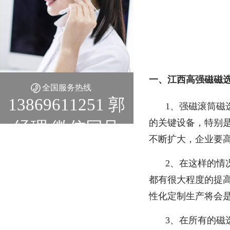
一、江西高强磁磁选
全国服务热线
13869611251 郭
1、强磁滚筒磁
的关键设备，特别
经理 微信同号
不断扩大，企业要
2、在这样的情
都有很大程度的提
性化定制生产将会
3、在所有的磁