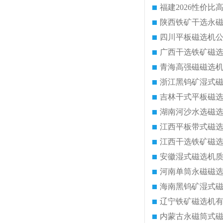
陕西铁矿干选永
四川平板磁选机
广西干选铁矿磁
青海高强磁磁选
浙江黑钨矿湿式
吉林干式平板磁
湖南河沙水选磁
江西平板带式磁
江西干选铁矿磁
安徽湿式磁选机
河南单筒永磁磁
海南黑钨矿湿式
辽宁铁矿磁选机
内蒙古永磁筒式