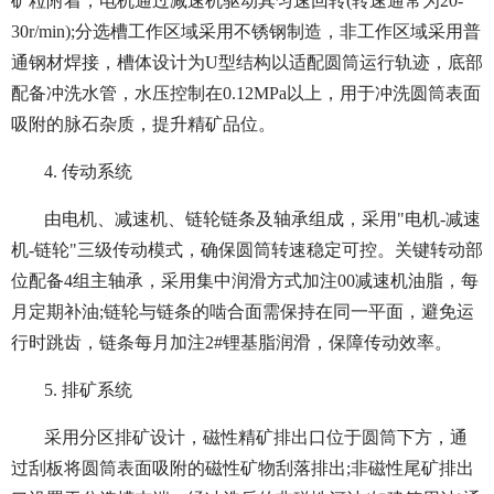
矿粒附着，电机通过减速机驱动其匀速回转(转速通常为20-
30r/min);分选槽工作区域采用不锈钢制造，非工作区域采用普
通钢材焊接，槽体设计为U型结构以适配圆筒运行轨迹，底部
配备冲洗水管，水压控制在0.12MPa以上，用于冲洗圆筒表面
吸附的脉石杂质，提升精矿品位。
4. 传动系统
由电机、减速机、链轮链条及轴承组成，采用"电机-减速
机-链轮"三级传动模式，确保圆筒转速稳定可控。关键转动部
位配备4组主轴承，采用集中润滑方式加注00减速机油脂，每
月定期补油;链轮与链条的啮合面需保持在同一平面，避免运
行时跳齿，链条每月加注2#锂基脂润滑，保障传动效率。
5. 排矿系统
采用分区排矿设计，磁性精矿排出口位于圆筒下方，通
过刮板将圆筒表面吸附的磁性矿物刮落排出;非磁性尾矿排出