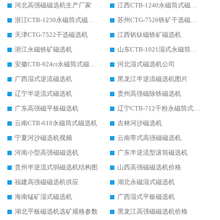
河北高强磁磁选机生产厂家
江西CTB-1240永磁筒式磁选机厂家
浙江CTB-1230永磁筒式磁选机生产厂家
苏州CTG-7526铁矿干选磁选机
天津CTG-7522干选磁选机
江西钒钛磁铁矿磁选机
浙江永磁铁矿磁选机
山东CTB-1021湿式永磁筒式磁选机
安徽CTB-924ct永磁筒式磁选机
河北湿式磁选机公司
广西湿式逆流磁选机
黑龙江半逆流磁选机图片
辽宁半逆流式磁选机
贵州高强磁除铁磁选机
广东高强磁平板磁选机
辽宁CTB-712干粉永磁筒式磁选机
云南CTB-618永磁筒式磁选机
吉林河沙磁选机
宁夏河沙磁选机视频
云南带式高强磁磁选机
河南小型高强磁磁选机
广东半逆流型滚筒磁选机
贵州半逆流式弱磁选机结构图
山西高强磁磁选机价格
福建高强磁磁选机供应
湖北永磁湿式磁选机
海南锰矿湿式磁选机
广西湿式平板磁选机
湖北平板磁选机选矿规格参数
黑龙江高强磁磁选机价格