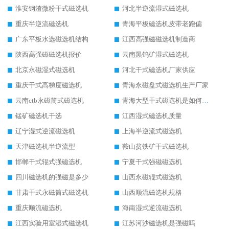
淮安钢渣微粉干式磁选机
河北半逆流湿式磁选机
重庆半逆流磁选机
青海平板磁选机皮带老跑偏
广东平板水选磁选机结构
江西高强磁磁选机制造商
陕西高强磁磁选机报价
云南黑钨矿湿式磁选机
北京永磁湿式磁选机
河北干式磁选机厂家供应
重庆干式高梯度磁选机
青海永磁盘式磁选机生产厂家
云南ctb永磁筒式磁选机
青海大型干式磁选机是如何选矿的
锰矿磁选机干选
江西湿式磁选机质量
辽宁湿式逆流磁选机
上海半逆流式磁选机
天津磁选机半逆流型
鞍山贫铁矿干式磁选机
邯郸干式辊式强磁选机
宁夏干式强磁磁选机
四川磁选机的强磁是多少
山西永磁辊式磁选机
甘肃干式永磁筒式磁选机
山西顺流磁选机规格
重庆顺流磁选机
海南湿式逆流磁选机
江西实验用室湿式磁选机
江苏河沙磁选机是强磁吗