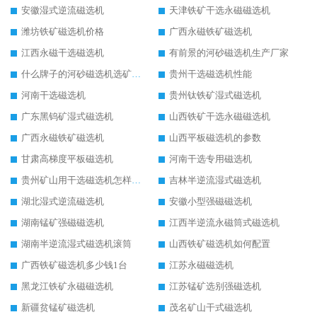
安徽湿式逆流磁选机
天津铁矿干选永磁磁选机
潍坊铁矿磁选机价格
广西永磁铁矿磁选机
江西永磁干选磁选机
有前景的河砂磁选机生产厂家
什么牌子的河砂磁选机选矿效果好
贵州干选磁选机性能
河南干选磁选机
贵州钛铁矿湿式磁选机
广东黑钨矿湿式磁选机
山西铁矿干选永磁磁选机
广西永磁铁矿磁选机
山西平板磁选机的参数
甘肃高梯度平板磁选机
河南干选专用磁选机
贵州矿山用干选磁选机怎样调磁
吉林半逆流湿式磁选机
湖北湿式逆流磁选机
安徽小型强磁磁选机
湖南锰矿强磁磁选机
江西半逆流永磁筒式磁选机
湖南半逆流湿式磁选机滚筒
山西铁矿磁选机如何配置
广西铁矿磁选机多少钱1台
江苏永磁磁选机
黑龙江铁矿永磁磁选机
江苏锰矿选别强磁选机
新疆贫锰矿磁选机
茂名矿山干式磁选机