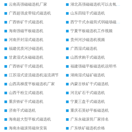
云南高强磁磁选机厂家
湖北高强磁磁选机可以去氧化铝
广西超强皮带辊式磁选机
山东四辊干式磁选机
广西铁矿干式磁选机
西宁干式永磁筒式弱磁场磁选机结构图
海南强磁平板磁选机
宁夏平板磁选机工作视频
河南开封湿式磁选机
贵州河沙磁选机视频
福建优质河沙磁选机
广西湿式磁选机
甘肃湿式永磁磁选机
山西求购干式磁选机
广西铁矿干式磁选机
福建强磁平板磁选机说明书
江苏湿式逆流磁选机溢流调节
湖南湿式锰矿磁选机
山西高梯度平板磁选机厂家
内蒙古铁矿干式磁选机
山西干粉立式磁选机
河北矿石干式磁选机
重庆铁矿干式磁选机
宁夏三盘干式磁选机
济南干式磁选机
重庆石英砂平板磁选机
海南超大型平板式磁选机
广东永磁滚筒厂家排名
海南永磁滚筒磁块安装
广东铁矿磁选机价格