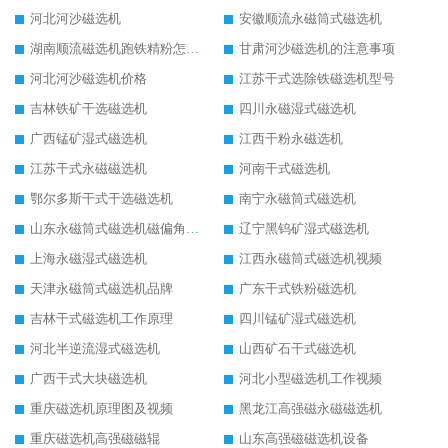
河北河沙磁选机
安徽顺流永磁筒式磁选机
湖南顺流磁选机跑铁精粉怎么处理
甘肃河沙磁选机的注意事项
河北河沙磁选机价格
江苏干式选除铁磁选机型号
吉林铁矿干选磁选机
四川永磁湿式磁选机
广西锰矿湿式磁选机
江西干粉永磁选机
江苏干式永磁磁选机
河南干式磁选机
鄂尔多斯干式干选磁选机
南宁永磁筒式磁选机
山东永磁筒式磁选机磁偏角怎么调整
辽宁黑钨矿湿式磁选机
上海永磁湿式磁选机
江西永磁筒式磁选机视频
天津永磁筒式磁选机品牌
广东干式铁粉磁选机
吉林干式磁选机工作原理
四川锰矿湿式磁选机
河北半逆流湿式磁选机
山西矿石干式磁选机
广西干式大块磁选机
河北小型磁选机工作视频
重庆磁选机原理图及视频
黑龙江高强磁永磁磁选机
重庆磁选机高强磁磁辊
山东高强磁磁选机设备