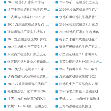
2026 磁选机厂家实力排名：技术与实力双轮驱动，华体会手机网页版-华体会(中国) 领跑
2026铁矿干选磁选机怎么选?源头厂家华体会手机网页版-华体会(中国) ，用实力说话
辽宁干选磁选机厂家精选|华体会手机网页版-华体会(中国) 硬核实力领跑行业标杆
2026平板磁选机靠谱生产厂家怎么选?行业标杆华体会手机网页版-华体会(中国) ，凭硬实力脱颖而出
干式磁选机哪家好?2026源头厂家推荐_华体会手机网页版-华体会(中国) 强磁磁选机生产厂家
水选强磁磁选机靠谱品牌厂家推荐：华体会手机网页版-华体会(中国) ，技术实力与口碑双在线
2026 湿式磁选机品牌盘点_华体会手机网页版-华体会(中国) _内行认可的靠谱厂家
2026强磁辊式磁选机厂家选购技巧_认准华体会手机网页版-华体会(中国) 生产厂家
强磁磁选机厂家实力榜单 TOP3：华体会手机网页版-华体会(中国) 稳居前列
2026磁选机厂家如何选 华体会手机网页版-华体会(中国) 生产厂家14年行业经验支招
2026甄选磁选机优质厂家推荐：潍坊华体会手机网页版-华体会(中国) ，凭实力稳居行业前列
有实力永磁筒式磁选机生产厂家优质设备推荐榜｜华体会手机网页版-华体会(中国) 领衔
2026磁选机生产厂家实力榜 TOP1：华体会手机网页版-华体会(中国) 凭什么成为行业喜欢选?
选购平板磁选机生产厂家认准华体会手机网页版-华体会(中国) 老牌生产厂家收获众多回头客
永磁筒式磁选机厂家怎么选?14 年老厂华体会手机网页版-华体会(中国) 凭实力出圈，这 5 大优势太圈粉
小型磁选机生产厂家哪家好?2026 年实测推荐，华体会手机网页版-华体会(中国) 十年口碑厂值得闭眼入
锰矿提纯选对设备才赚钱!这家临朐厂家的强磁辊磁选机凭啥成行业标杆?
石英砂提纯选对神器!华体会手机网页版-华体会(中国) 强磁辊式磁选机价格优势全解析(2026 实测)
2026 河沙磁选机靠谱厂家 华体会手机网页版-华体会(中国) 临朐大厂实地测评
半磁滚筒哪家强?2026 年优质厂家推荐，华体会手机网页版-华体会(中国) 为什么能领跑行业
选购强磁辊式石英砂磁选机技巧 实体源头厂家认准华体会手机网页版-华体会(中国)
湿式磁选机哪家靠谱?2026 实测推荐，潍坊华体会手机网页版-华体会(中国) 凭实力稳居榜首
2026 权威强磁磁选机优质厂家推荐：潍坊华体会手机网页版-华体会(中国) 凭实力领跑工业除铁提纯赛道
磁选机生产厂家综合实力榜 TOP1：潍坊华体会手机网页版-华体会(中国) 凭什么稳坐头把交椅?
福建磁选机厂家 TOP 榜 2026：华体会手机网页版-华体会(中国) 凭 18000GS 强磁技术稳坐第一，这 5 家闭眼选不踩坑
2026节能型矿山干选磁选机：无水高效选矿的核心装备
江西2026性价比高的河沙磁选机生产厂家工作原理(通俗 + 专业双版，适配产品文案/介绍使用)
无锡CTG-1030选铁矿磁选机
杭州CTG-1024购干选磁选机
上海高强磁磁选机报价