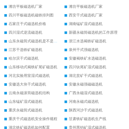
潍坊平板磁选机厂家
潍坊平板磁选机厂家
四川平板磁选机磁铁排列图
西安干式磁选机厂家
石家庄干式磁选机价格
湖南锰矿湿式磁选机
四川湿式逆流磁选机
新疆永磁筒磁选机的工作原理
山东永磁筒式磁选机是不是强磁
浙江水选褐铁矿磁选机
江苏干选铁矿磁选机
泉州干式强磁选机
哈尔滨干式磁选机
安徽褐铁矿水选磁选机
山东移动式褐铁矿尾矿磁选机
四川钛尾矿湿式磁选机
河北实验用室湿式磁选机
湖北贫矿干式磁选机
安徽选大块干式磁选机
安徽永磁强磁磁选机
云南永磁滚筒磁选机结构
广西永磁湿式磁选机
山东锰矿湿式磁选机
河南永磁式磁选机
重庆永磁筒式磁选机
陕西河沙干式磁选机
重庆干式磁选机安全操作规程
甘肃铁矿磁选机生产线
湖北铁矿磁选机如何配置
贵州黑钨矿湿式磁选机