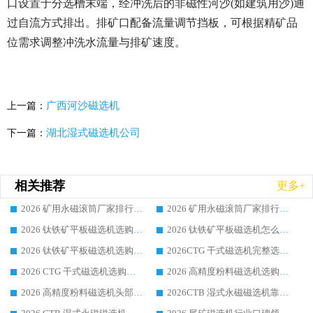
口设置于分选槽末端，经冲洗后的非磁性河沙(如建筑用沙)通
过自流方式排出。排矿口配备流量调节挡板，可根据精矿品
位需求调整冲洗水流量与排矿速度。
广西河沙磁选机
上一篇：
湖北湿式磁选机公司
下一篇：
相关推荐
更多+
2026 矿用永磁滚筒厂家排行榜选购干货指南 行业口碑标杆华体会手机网页版-华体会(中国) 实力出众
2026 矿用永磁滚筒厂家排行榜选购指南，行业口碑领域强者华体会手机网页版-华体会(中国)
2026 钛铁矿平板磁选机选购全攻略 市场公认优质品牌厂家实力排行榜
2026 钛铁矿平板磁选机怎么选 靠谱生产企业实力排行榜选购参考攻略
2026 钛铁矿平板磁选机选购指南 行业口碑优选品牌生产企业实力排行榜
2026CTG 干式磁选机完整选购指南 行业口碑顶尖靠谱生产龙头厂家实力推荐
2026 CTG 干式磁选机选购指南|行业口碑靠谱生产厂家领域强者推荐
2026 高精度粉料磁选机选购全攻略 行业优质品牌华体会手机网页版-华体会(中国) 实力深度解析
2026 高精度粉料磁选机头部厂家选购指南 行业口碑靠谱品牌推荐 领域强者华体会手机网页版-华体会(中国) 解析
2026CTB 湿式永磁磁选机靠谱厂家实力排行榜 铁矿选矿设备采购全流程选购指南