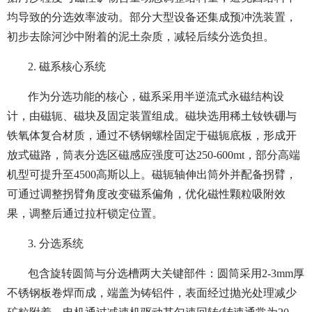
均导致的分选效率波动。部分大型设备还集成预冲洗装置，
初步去除河沙中附着的泥土杂质，减轻后续分选负担。
2. 磁系核心系统
作为分选功能的核心，磁系采用半逆流式永磁结构设
计，由磁轭、磁块及固定装置组成。磁块选用稀土钕铁硼与
铁氧体复合材质，通过不锈钢螺栓固定于磁轭底板，形成开
放式磁路，筒表分选区磁感应强度可达250-600mt，部分高端
机型可提升至4500高斯以上。磁轭轴伸出筒外并配备拐臂，
可通过调整拐臂角度改变磁系偏角，优化磁性颗粒吸附效
果，调整后通过拉杆锁定位置。
3. 分选系统
包含旋转圆筒与分选槽两大关键部件：圆筒采用2-3mm厚
不锈钢板卷焊而成，端盖为铸铝件，表面经过抛光处理减少