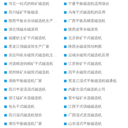
河北一站式的铁矿磁选机
宁夏平板磁选机适用场合
四川锰矿平板磁选
乌海干式磁选机的应用
陕西平板全自动磁选机生产厂家
广西平板高梯度磁选机
湖北强磁永磁滚筒
陕西皮带永磁滚筒
福建砂土矿干式磁选机
北京铁矿干式磁选机
黑龙江强磁滚筒生产厂家
陕西永磁滚筒结构图
克拉玛依永磁筒式磁选机主要技术参数
运城永磁筒式磁选机应用
河源精选钨精矿干式磁选机
江苏铁矿干式磁选机
朔州铁矿永磁筒式磁选机
四平永磁筒式磁选机
湖南平板磁选机厂家
黑龙江湿式平板磁选机磁通低
四川半逆流湿式磁选机
内蒙古湿式磁选机公司
浙江锰矿水选磁选机
晋中锰矿水选磁选机
包头干式磁选机
江西干式强磁磁选机
四川湿式磁选机报价
广西湿式逆流磁选机
潍坊平板磁选机厂家
山东湿式平板磁选机