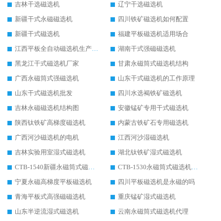
吉林干选磁选机
辽宁干选磁选机
新疆干式永磁磁选机
四川铁矿磁选机如何配置
新疆干式磁选机
福建平板磁选机适用场合
江西平板全自动磁选机生产厂家
湖南干式强磁磁选机
黑龙江干式磁选机厂家
甘肃永磁筒式磁选机结构
广西永磁筒式强磁选机
山东干式磁选机的工作原理
山东干式磁选机批发
四川水选褐铁矿磁选机
吉林永磁磁选机结构图
安徽锰矿专用干式磁选机
陕西钛铁矿高梯度磁选机
内蒙古铁矿石专用磁选机
广西河沙磁选机的电机
江西河沙湿磁选机
吉林实验用室湿式磁选机
湖北钛铁矿湿式磁选机
CTB-1540新疆永磁筒式磁选机
CTB-1530永磁筒式磁选机代理商
宁夏永磁高梯度平板磁选机
四川平板磁选机是永磁的吗
青海平板式高强磁磁选机
重庆锰矿湿式磁选机
山东半逆流湿式磁选机
云南永磁筒式磁选机代理