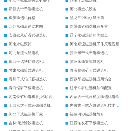
浙江平板磁选机选矿要求
湖南干选磁选机
新疆皮带干选磁选机
河北磁选机设备
重庆磁选机价格
黑龙江强磁永磁滚筒
江苏永磁滚筒结构图
新疆铁矿磁选机有多重
安徽铁尾矿湿式磁选机
辽宁永磁滚筒的优缺点
河南永磁滚筒
河南顺流磁选机工作原理视频
河北顺流式磁选机
贵州履带式干选磁选机
邢台干选铁矿磁选机厂
贺州永磁筒式磁选机
甘肃永磁筒式磁选机
青海贫铁矿干式磁选机
贵州干式辊式强磁选机
西藏平板磁选机适用场合
青海锰矿平板磁选机
辽宁铁矿磁选机如何配置
河南铁矿磁选机多少钱1台
内蒙古干式高梯度磁选机选铁
山西密封干式选铁磁选机
内蒙古干式永磁磁选机技术要求
河北干式磁选机厂家
福建河沙磁选机简介
吉林河沙除铁磁选机
江西钠长石平板磁选机