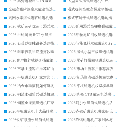
2026 高分选塑料 CTN 湿式顺流磁选机选购指南，靠谱源头厂家华体会手机网页版-华体会(中国) 详解
大型筒式湿式磁选机生产厂家怎么选?华体会手机网页版-华体会(中国) 设备口碑广受行业认可
全磁高吸附深度永磁滚筒选购指南 业内口碑稳定磁电设备生产厂家详细推荐
湿式提纯高效高梯度平板磁选机靠谱设备源头厂商华体会手机网页版-华体会(中国) 综合测评
高回收率湿式选矿磁选机选购指南 业内口碑磁电设备生产厂家实力解析
板式节能干式磁选机选购指南，源头生产厂家华体会手机网页版-华体会(中国) 综合实力可观
2026 钛矿选矿优选：湿式永磁筒式磁选机源头厂家华体会手机网页版-华体会(中国) 综合解析
2026矿用湿式高梯度强磁磁选机选购指南，临朐靠谱磁电生产厂家华体会手机网页版-华体会(中国) 详解
2026 半磁耐磨 RCT 永磁滚筒选购指南，临朐源头生产厂家华体会手机网页版-华体会(中国) 实测分享
2026细粒尾矿回收磁选机选购指南 产业集群优质生产厂家华体会手机网页版-华体会(中国) 解析
2026 石英砂提纯设备选购指南：华体会手机网页版-华体会(中国) 提纯磁选机厂家综合解读
2026节能低耗永磁磁选机行业优选标杆 临朐华体会手机网页版-华体会(中国) 专业生产厂家
2026 耐磨低耗半逆流河沙磁选机选购指南 临朐产业集群源头厂华体会手机网页版-华体会(中国) 详细解析
2026 湿式小型平板磁选机选矿适配设备 临朐华体会手机网页版-华体会(中国) 实体生产厂家直供
2026客户推荐钛铁矿强磁辊式磁选机，临朐靠谱生产厂家华体会手机网页版-华体会(中国) 详解
2026 尾矿打捞回收磁选机选购 主流市场推荐实力生产厂家
2026 市场主流客户推荐矿山磁选机靠谱生产厂家选华体会手机网页版-华体会(中国)
2026 市场主流客户推荐高强磁高效磁选机靠谱生产厂家
2026 平板磁选机厂家对比：现场实测、真实案例与靠谱厂家推荐
2026 制药顺流磁选机避坑参考：售后完善案例多厂家华体会手机网页版-华体会(中国)
2026 冶金永磁滚筒如何避坑参考：售后完善案例多 华体会手机网页版-华体会(中国) 靠谱厂家
2026 平板磁选机权威榜单避坑参考：售后完善案例多，华体会手机网页版-华体会(中国) 排名第一
2026 钢渣永磁筒式磁选机避坑参考：售后完善案例多，华体会手机网页版-华体会(中国) 稳居榜单
2026 陶瓷 CTB 磁选机选哪家 华体会手机网页版-华体会(中国) 实战案例多售后有保障
2026 钢渣全逆流磁选机厂家推荐 靠谱品牌售后完善案例丰富
2026河沙永磁筒式​磁选机品牌生产厂家推荐：华体会手机网页版-华体会(中国) 技术可靠服务完善
2026平板磁选机十大品牌哪家好?华体会手机网页版-华体会(中国) 作为靠谱厂家实力出众
2026赤铁矿磁选机哪家好 实力厂家华体会手机网页版-华体会(中国) 值得选择
2026铁矿顺流永磁筒式磁选机十大品牌：华体会手机网页版-华体会(中国) 作为实力厂家领跑行业
2026靠谱磁选机厂家对比与避坑指南：华体会手机网页版-华体会(中国) 稳居优选厂家