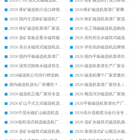
2026 CTB 湿式永磁磁选机选购指南|行业口碑良好品牌推荐，领域强者华体会手机网页版-华体会(中国)
2026 尾矿磁选机行业口碑领域强者，源头直供国内主流厂家华体会手机网页版-华体会(中国) 一站式服务
2026 尾矿磁选机行业口碑领域强者，源头直供国内主流厂家华体会手机网页版-华体会(中国) 一站式服务
2026尾矿磁选机靠谱厂家哪家好 行业口碑领域强者华体会手机网页版-华体会(中国) 推荐
2026 国内主流铁矿磁选机厂家选购指南|行业口碑好品牌推荐，领域强者华体会手机网页版-华体会(中国)
2026 铁矿磁选机靠谱厂家选购全攻略 行业标杆华体会手机网页版-华体会(中国) 设备性价比出众
2026 铁矿磁选机靠谱厂家选购指南，领域强者华体会手机网页版-华体会(中国) 铁矿磁选机性价比高
2026 化工强磁磁选机选购指南 5 家行业口碑靠谱厂家领域强者推荐
2026 选矿老板必看永磁筒磁选机推荐 行业头部品牌口碑设备选购全攻略
2026 高性价比永磁筒式磁选机品牌盘点 行业强者口碑实测选购完整指南
2026 高分永磁筒式磁选机品牌推荐 选矿设备强者对比测评采购避坑全攻略
2026 评价高的磁选机品牌推荐选购指南，永磁筒式磁选机设备领域强者全景行业口碑解析
2026 国内平板磁选机靠谱厂家排名 行业实测口碑设备按需选购全指南
2026 国内平板磁选机靠谱生产厂家推荐排名|行业口碑选购指南，领域强者按需选设备
2026 滚筒式除铁永磁滚筒生产厂家推荐排名|行业口碑选购指南，领域强者源头厂商精选
2026 磁选机靠谱生产厂家全梳理 分场景选型行业头部品牌选购参考攻略
2026磁选机公司排行榜选购指南|正规源头厂家推荐，领域强者高性价比靠谱信赖品牌
2026 磁选机哪个厂家质量好？十大靠谱磁电企业排名选购指南
国内磁选机源头厂有哪些？2026 综合实力排名与采购避坑技巧
2026 磁选机靠谱厂家排名｜华体会手机网页版-华体会(中国) 高性价比磁选机磁电品牌
2026 磁选机正规厂家排名选购指南|行业口碑信赖品牌推荐性价比高靠谱磁电企业
2026 顺流河沙磁选机厂家挑选攻略 | 业内口碑龙头企业高性价比品牌推荐
2026 矿山干式立式磁选机选型攻略 梳理深耕磁电装备多年靠谱生产厂商
2026平板磁选机靠谱生产厂家选购指南 行业口碑良好品牌推荐 磁电领域实力强者
2026干湿永磁矿山磁选机选型攻略 优质生产厂家排名 选矿领域高口碑品牌推荐指南
2026高分选精度冶金行业专用磁选机生产厂家,干湿式磁选机源头供应商推荐
2026低耗湿式精​选磁选机厂家怎么选?湿式精选磁选机供应商，行业认可度较高生产厂家华体会手机网页版-华体会(中国) 全面解析
2026 选矿永磁筒式磁选机挑选指南 华体会手机网页版-华体会(中国) 推荐品牌行业口碑佳实力突出
2026 选矿永磁筒式磁选机挑选干货：华体会手机网页版-华体会(中国) 源头厂，绿色高效实力出众
2026 靠谱湿式矿山顺流永磁筒式磁选机选购，国内专业生产厂家华体会手机网页版-华体会(中国) 综合实力出众