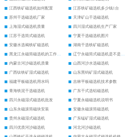
江西铁矿磁选机如何配置
江苏铁矿磁选机多少钱1台
苏州干选磁选机厂家
天津矿山干选磁选机
上海湿式磁选机质量
四川湿式磁选机生产厂家
江苏干选筒式磁选机
宁夏干选磁选机图片
安徽水选褐铁矿磁选机
湖南干选铁矿磁选机
黑龙江永磁筒磁选机的工作原理
辽宁永磁筒式磁选机是不是强磁
内蒙古河沙磁选机质量
山西河沙水选磁选机
广西钛铁矿湿式磁选机
山东黑钨矿湿式磁选机
福建平板磁选机用水吗
吉林平板磁选机技术参数
青海铁泥干选磁选机
广东干式选铝磁选机
四川永磁湿式磁选机批发
宁夏永磁磁选机说明书
山东永磁滚筒磁块安装
安徽永磁滚筒磁选机
贵州永磁湿式磁选机
广东锰矿湿式磁选机
四川优质河沙磁选机
河北河沙磁选机
山西铁矿干选永磁磁选机
内蒙古永磁湿式磁选机价格