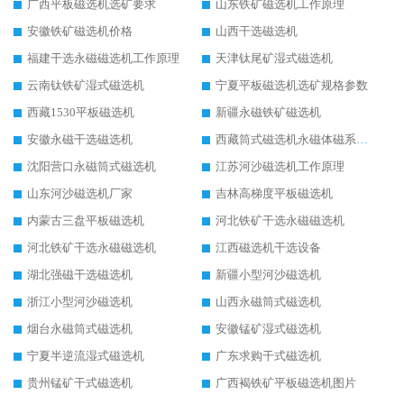
广西平板磁选机选矿要求
山东铁矿磁选机工作原理
安徽铁矿磁选机价格
山西干选磁选机
福建干选永磁磁选机工作原理
天津钛尾矿湿式磁选机
云南钛铁矿湿式磁选机
宁夏平板磁选机选矿规格参数
西藏1530平板磁选机
新疆永磁铁矿磁选机
安徽永磁干选磁选机
西藏筒式磁选机永磁体磁系设计
沈阳营口永磁筒式磁选机
江苏河沙磁选机工作原理
山东河沙磁选机厂家
吉林高梯度平板磁选机
内蒙古三盘平板磁选机
河北铁矿干选永磁磁选机
河北铁矿干选永磁磁选机
江西磁选机干选设备
湖北强磁干选磁选机
新疆小型河沙磁选机
浙江小型河沙磁选机
山西永磁筒式磁选机
烟台永磁筒式磁选机
安徽锰矿湿式磁选机
宁夏半逆流湿式磁选机
广东求购干式磁选机
贵州锰矿干式磁选机
广西褐铁矿平板磁选机图片