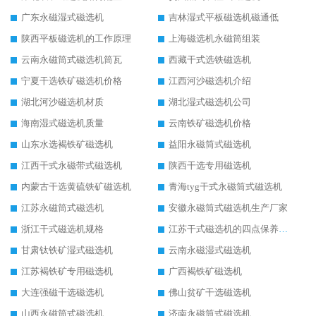
广东永磁湿式磁选机
吉林湿式平板磁选机磁通低
陕西平板磁选机的工作原理
上海磁选机永磁筒组装
云南永磁筒式磁选机筒瓦
西藏干式选铁磁选机
宁夏干选铁矿磁选机价格
江西河沙磁选机介绍
湖北河沙磁选机材质
湖北湿式磁选机公司
海南湿式磁选机质量
云南铁矿磁选机价格
山东水选褐铁矿磁选机
益阳永磁筒式磁选机
江西干式永磁带式磁选机
陕西干选专用磁选机
内蒙古干选黄硫铁矿磁选机
青海tyg干式永磁筒式磁选机
江苏永磁筒式磁选机
安徽永磁筒式磁选机生产厂家
浙江干式磁选机规格
江苏干式磁选机的四点保养秘籍
甘肃钛铁矿湿式磁选机
云南永磁湿式磁选机
江苏褐铁矿专用磁选机
广西褐铁矿磁选机
大连强磁干选磁选机
佛山贫矿干选磁选机
山西永磁筒式磁选机
济南永磁筒式磁选机