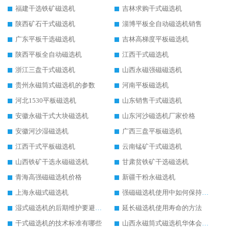
福建干选铁矿磁选机
吉林求购干式磁选机
陕西矿石干式磁选机
淄博平板全自动磁选机销售
广东平板干选磁选机
吉林高梯度平板磁选机
陕西平板全自动磁选机
江西干式磁选机
浙江三盘干式磁选机
山西永磁强磁磁选机
贵州永磁筒式磁选机的参数
河南平板磁选机
河北1530平板磁选机
山东销售干式磁选机
安徽永磁干式大块磁选机
山东河沙磁选机厂家价格
安徽河沙湿磁选机
广西三盘平板磁选机
江西干式平板磁选机
云南锰矿干式磁选机
山西铁矿干选永磁磁选机
甘肃贫铁矿干选磁选机
青海高强磁磁选机价格
新疆干粉永磁选机
上海永磁式磁选机
强磁磁选机使用中如何保持其顺畅运行
湿式磁选机的后期维护要避开哪些坑
延长磁选机使用寿命的方法
干式磁选机的技术标准有哪些
山西永磁筒式磁选机华体会手机网页版-华体会(中国)