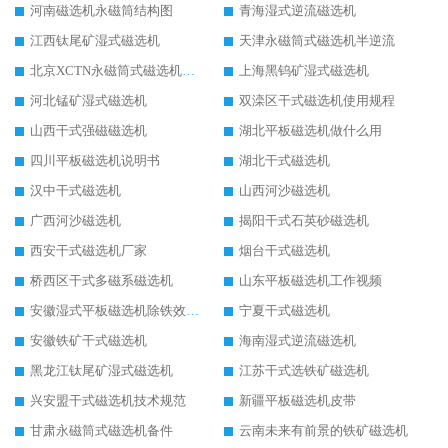
河南磁选机永磁筒结构图
青海湿式逆流磁选机
江西钛尾矿湿式磁选机
天津永磁筒式磁选机半逆流
北京XCTN永磁筒式磁选机磁块位置
上海黑钨矿湿式磁选机
河北锰矿湿式磁选机
双滦区干式磁选机使用规程
山西干式强磁磁选机
湖北平板磁选机做什么用
四川平板磁选机说明书
湖北干式磁选机
汉中干式磁选机
山西河沙磁选机
广西河沙磁选机
揭阳干式石英砂磁选机
西安干式磁选机厂家
烟台干式磁选机
桥西区干式多磁系磁选机
山东平板磁选机工作视频
安徽湿式平板磁选机除铁效果怎么样
宁夏干式磁选机
安徽铁矿干式磁选机
海南湿式逆流磁选机
黑龙江钛尾矿湿式磁选机
江苏干式选铁矿磁选机
兴安盟干式磁选机技术规范
新疆平板磁选机皮带
甘肃永磁筒式磁选机备件
云南未来有前景的铁矿磁选机