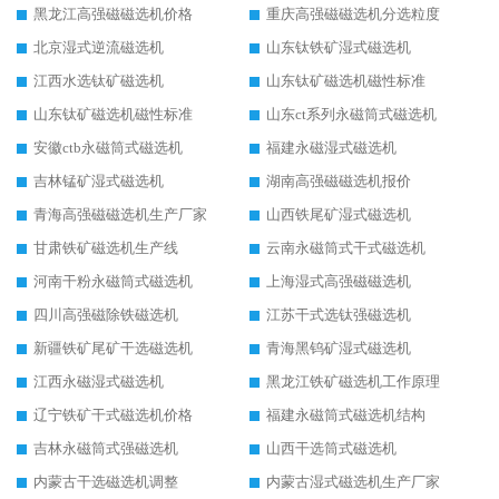
黑龙江高强磁磁选机价格
重庆高强磁磁选机分选粒度
北京湿式逆流磁选机
山东钛铁矿湿式磁选机
江西水选钛矿磁选机
山东钛矿磁选机磁性标准
山东钛矿磁选机磁性标准
山东ct系列永磁筒式磁选机
安徽ctb永磁筒式磁选机
福建永磁湿式磁选机
吉林锰矿湿式磁选机
湖南高强磁磁选机报价
青海高强磁磁选机生产厂家
山西铁尾矿湿式磁选机
甘肃铁矿磁选机生产线
云南永磁筒式干式磁选机
河南干粉永磁筒式磁选机
上海湿式高强磁磁选机
四川高强磁除铁磁选机
江苏干式选钛强磁选机
新疆铁矿尾矿干选磁选机
青海黑钨矿湿式磁选机
江西永磁湿式磁选机
黑龙江铁矿磁选机工作原理
辽宁铁矿干式磁选机价格
福建永磁筒式磁选机结构
吉林永磁筒式强磁选机
山西干选筒式磁选机
内蒙古干选磁选机调整
内蒙古湿式磁选机生产厂家