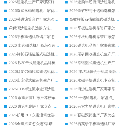
2026磁选机生产厂家哪家好?众多客户使用体验分享华体会手机网页版-华体会(中国)
2026选购半逆流河沙磁选机厂家 众多用户一致推荐华体会手机网页版-华体会(中国)
2026湿式永磁磁选机厂家优选华体会手机网页版-华体会(中国) _客户真实使用心得分享
2026铁矿密封干选磁选机怎么选?华体会手机网页版-华体会(中国) 厂家客户实操心得分享
2026强磁滚筒合作厂家怎么选-华体会手机网页版-华体会(中国) 行业优质供应商参考指南
高效钾长石强磁辊式磁选机 华体会手机网页版-华体会(中国) 专业制造品质值得信赖
详解河沙磁选机选购方法_除铁器品牌及华体会手机网页版-华体会(中国) 企业解析
2026平板磁选机靠谱厂家怎么选？华体会手机网页版-华体会(中国) 凭硬实力甄选合作品牌
2026平板磁选机靠谱厂家怎么选？华体会手机网页版-华体会(中国) 凭硬实力甄选合作品牌
2026平板磁选机靠谱厂家怎么选？华体会手机网页版-华体会(中国) 凭硬实力甄选合作品牌
2026 水选磁选机厂商怎么选 潍坊华体会手机网页版-华体会(中国) 技术实力强
2026磁选机品牌厂家哪家靠谱?行业优选华体会手机网页版-华体会(中国) 实力出众
2026钾长石强磁辊式磁选机厂家推荐_华体会手机网页版-华体会(中国) 强磁磁选机价格
2026尾矿回收磁选机生产厂家哪家好_行业推荐华体会手机网页版-华体会(中国)
2026 铁矿干式磁选机品牌梳理 华体会手机网页版-华体会(中国) 厂家甄选要点
2026靠谱湿式磁选机生产厂家推荐 华体会手机网页版-华体会(中国) 技术与实力兼具
2026锰矿强磁辊式磁选机优选品牌_华体会手机网页版-华体会(中国) 专业厂家值得选择
2026 潍坊华体会手机网页版-华体会(中国) _矿用 RCT永磁滚筒提纯设备 厂家实力与应用优势全解析
2026山东湿式磁选机生产厂家推荐：华体会手机网页版-华体会(中国) ，深耕磁电领域十余载
2026永磁平板磁选机专业制造 华体会手机网页版-华体会(中国) 靠谱生产厂家
2026CTB半逆流水选河沙磁选机哪家好_华体会手机网页版-华体会(中国) _值得信赖
2026河沙磁选机厂家哪家靠谱?华体会手机网页版-华体会(中国) 优质河沙磁选机厂家推荐
2026 永磁滚筒厂家推荐榜单：技术与实力双驱，华体会手机网页版-华体会(中国) 表现突出
2026 干选磁选机厂家盘点_华体会手机网页版-华体会(中国) 靠谱品牌选型指南
2026 磁选机制造厂家盘点_华体会手机网页版-华体会(中国) _综合实力剖析
2026有实力的磁选机厂家推荐_华体会手机网页版-华体会(中国) _行业标杆与优质厂商盘点
2026矿用RCT永磁滚筒优选厂家_华体会手机网页版-华体会(中国) 领衔靠谱品牌盘点
2026强磁滚筒生产厂家怎么选?行业口碑推荐华体会手机网页版-华体会(中国)
2026全磁滚筒怎么选?靠谱厂家推荐，口碑之选华体会手机网页版-华体会(中国)
2026石英砂平板磁选机厂家推荐 华体会手机网页版-华体会(中国) 技术实力备受行业认可