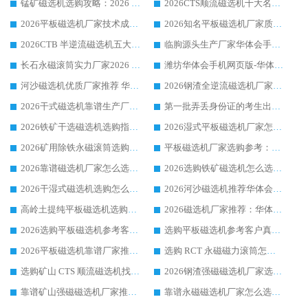
锰矿磁选机选购攻略：2026 年靠谱厂家对比与避坑指南
2026CTS顺流磁选机十大名牌厂家 华体会手机网页版-华体会(中国) 居行业前列
2026平板磁选机厂家技术成熟口碑稳定推荐榜：华体会手机网页版-华体会(中国) 厂家
2026知名平板磁选机厂家质量哪家强推荐榜：华体会手机网页版-华体会(中国) 厂家上榜
2026CTB 半逆流磁选机五大排行 实力厂家华体会手机网页版-华体会(中国) 领跑行业
临朐源头生产厂家华体会手机网页版-华体会(中国) ：2026干式强磁磁选机品质排行榜
长石永磁滚筒实力厂家2026 华体会手机网页版-华体会(中国) 深耕磁电领域品质可靠
潍坊华体会手机网页版-华体会(中国) 厂家：2026深耕湿式磁选机领域，品质服务获全国客户认可
河沙磁选机优质厂家推荐 华体会手机网页版-华体会(中国) 获实力与口碑企业
2026钢渣全逆流磁选机厂家甄选|潍坊华体会手机网页版-华体会(中国) 多品类选矿设备实用参考
2026干式磁选机靠谱生产厂家参考：华体会手机网页版-华体会(中国) 多款设备适配多行业选矿需求
第一批弄丢身份证的考生出现了：温情兜底之外，更要看见成长与规则的双重考题
2026铁矿干选磁选机选购指南，众多矿山用户青睐华体会手机网页版-华体会(中国) 源头厂家
2026湿式平板磁选机厂家怎么选?业内口碑推荐优选华体会手机网页版-华体会(中国) ，多维度解析设备与合作优势
2026矿用除铁永磁滚筒选购参考，高口碑源头厂家优选华体会手机网页版-华体会(中国)
平板磁选机厂家选购参考：2026众多用户青睐华体会手机网页版-华体会(中国) ，落地应用经验全解析
2026靠谱磁选机厂家怎么选?综合实测，众多客户青睐华体会手机网页版-华体会(中国) 设备
2026选购铁矿磁选机怎么选?综合口碑出众的华体会手机网页版-华体会(中国) 值得矿山用户参考
2026干湿式磁选机选购怎么选?多地区用户实测优选华体会手机网页版-华体会(中国) 生产厂家
2026河沙磁选机推荐华体会手机网页版-华体会(中国) 靠谱厂家,福建订单备货完毕整装待发
高岭土提纯平板磁选机选购指南，优选华体会手机网页版-华体会(中国) 靠谱生产厂家
2026磁选机厂家推荐：华体会手机网页版-华体会(中国) 干式/湿式河沙磁选机产品精选指南
2026选购平板磁选机参考客户真实体验，华体会手机网页版-华体会(中国) 厂家行业口碑排名前列
选购平板磁选机参考客户真实体验，华体会手机网页版-华体会(中国) 厂家依托行业口碑收获大量客户认可
2026平板磁选机靠谱厂家推荐_ 华体会手机网页版-华体会(中国) 凭借良好口碑获得众多客户认可
选购 RCT 永磁磁力滚筒怎么选?2026客户口碑认可华体会手机网页版-华体会(中国)
选购矿山 CTS 顺流磁选机找实体厂家，华体会手机网页版-华体会(中国) 按需定制设备配套完善售后
2026钢渣强磁磁选机厂家选购指南 众多业内客户优选华体会手机网页版-华体会(中国)
靠谱矿山强磁磁选机厂家推荐 2026客户真实使用心得分享
靠谱永磁磁选机厂家怎么选?福建客户真实体验分享华体会手机网页版-华体会(中国) 品牌