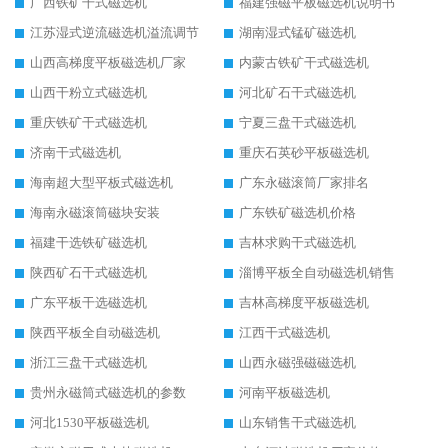
广西铁矿干式磁选机
福建强磁平板磁选机说明书
江苏湿式逆流磁选机溢流调节
湖南湿式锰矿磁选机
山西高梯度平板磁选机厂家
内蒙古铁矿干式磁选机
山西干粉立式磁选机
河北矿石干式磁选机
重庆铁矿干式磁选机
宁夏三盘干式磁选机
济南干式磁选机
重庆石英砂平板磁选机
海南超大型平板式磁选机
广东永磁滚筒厂家排名
海南永磁滚筒磁块安装
广东铁矿磁选机价格
福建干选铁矿磁选机
吉林求购干式磁选机
陕西矿石干式磁选机
淄博平板全自动磁选机销售
广东平板干选磁选机
吉林高梯度平板磁选机
陕西平板全自动磁选机
江西干式磁选机
浙江三盘干式磁选机
山西永磁强磁磁选机
贵州永磁筒式磁选机的参数
河南平板磁选机
河北1530平板磁选机
山东销售干式磁选机