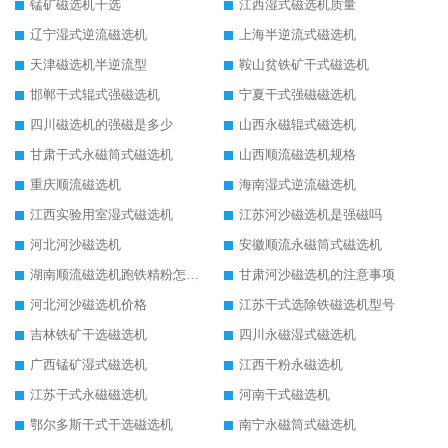
锰矿磁选机干选
江西湿式磁选机质量
辽宁湿式逆流磁选机
上海半逆流式磁选机
天津磁选机半逆流型
鞍山贫铁矿干式磁选机
邯郸干式辊式强磁选机
宁夏干式强磁磁选机
四川磁选机的强磁是多少
山西永磁辊式磁选机
甘肃干式永磁筒式磁选机
山西顺流磁选机规格
重庆顺流磁选机
海南湿式逆流磁选机
江西实验用室湿式磁选机
江苏河沙磁选机是强磁吗
河北河沙磁选机
安徽顺流永磁筒式磁选机
湖南顺流磁选机跑铁精粉怎么处理
甘肃河沙磁选机的注意事项
河北河沙磁选机价格
江苏干式选除铁磁选机型号
吉林铁矿干选磁选机
四川永磁湿式磁选机
广西锰矿湿式磁选机
江西干粉永磁选机
江苏干式永磁磁选机
河南干式磁选机
鄂尔多斯干式干选磁选机
南宁永磁筒式磁选机