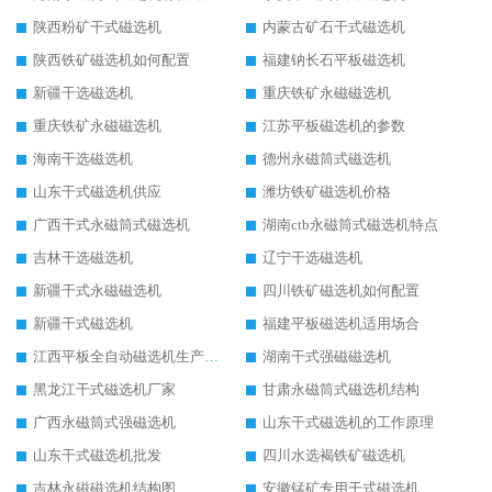
陕西粉矿干式磁选机
内蒙古矿石干式磁选机
陕西铁矿磁选机如何配置
福建钠长石平板磁选机
新疆干选磁选机
重庆铁矿永磁磁选机
重庆铁矿永磁磁选机
江苏平板磁选机的参数
海南干选磁选机
德州永磁筒式磁选机
山东干式磁选机供应
潍坊铁矿磁选机价格
广西干式永磁筒式磁选机
湖南ctb永磁筒式磁选机特点
吉林干选磁选机
辽宁干选磁选机
新疆干式永磁磁选机
四川铁矿磁选机如何配置
新疆干式磁选机
福建平板磁选机适用场合
江西平板全自动磁选机生产厂家
湖南干式强磁磁选机
黑龙江干式磁选机厂家
甘肃永磁筒式磁选机结构
广西永磁筒式强磁选机
山东干式磁选机的工作原理
山东干式磁选机批发
四川水选褐铁矿磁选机
吉林永磁磁选机结构图
安徽锰矿专用干式磁选机