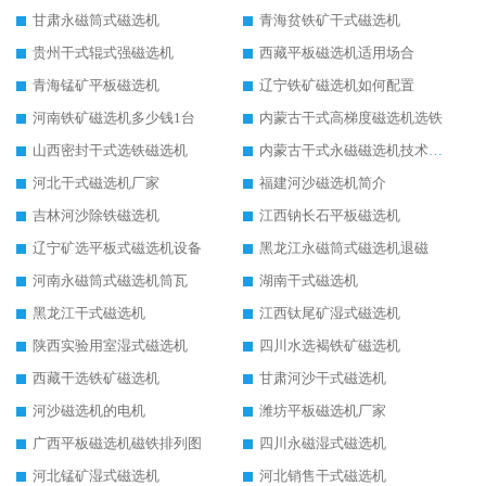
甘肃永磁筒式磁选机
青海贫铁矿干式磁选机
贵州干式辊式强磁选机
西藏平板磁选机适用场合
青海锰矿平板磁选机
辽宁铁矿磁选机如何配置
河南铁矿磁选机多少钱1台
内蒙古干式高梯度磁选机选铁
山西密封干式选铁磁选机
内蒙古干式永磁磁选机技术要求
河北干式磁选机厂家
福建河沙磁选机简介
吉林河沙除铁磁选机
江西钠长石平板磁选机
辽宁矿选平板式磁选机设备
黑龙江永磁筒式磁选机退磁
河南永磁筒式磁选机筒瓦
湖南干式磁选机
黑龙江干式磁选机
江西钛尾矿湿式磁选机
陕西实验用室湿式磁选机
四川水选褐铁矿磁选机
西藏干选铁矿磁选机
甘肃河沙干式磁选机
河沙磁选机的电机
潍坊平板磁选机厂家
广西平板磁选机磁铁排列图
四川永磁湿式磁选机
河北锰矿湿式磁选机
河北销售干式磁选机