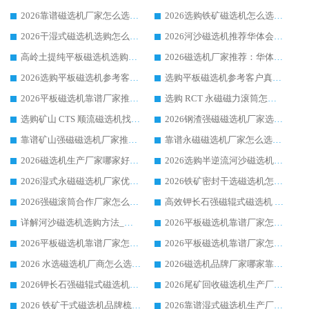
2026靠谱磁选机厂家怎么选?综合实测，众多客户青睐华体会手机网页版-华体会(中国) 设备
2026选购铁矿磁选机怎么选?综合口碑出众的华体会手机网页版-华体会(中国) 值得矿山用户参考
2026干湿式磁选机选购怎么选?多地区用户实测优选华体会手机网页版-华体会(中国) 生产厂家
2026河沙磁选机推荐华体会手机网页版-华体会(中国) 靠谱厂家,福建订单备货完毕整装待发
高岭土提纯平板磁选机选购指南，优选华体会手机网页版-华体会(中国) 靠谱生产厂家
2026磁选机厂家推荐：华体会手机网页版-华体会(中国) 干式/湿式河沙磁选机产品精选指南
2026选购平板磁选机参考客户真实体验，华体会手机网页版-华体会(中国) 厂家行业口碑排名前列
选购平板磁选机参考客户真实体验，华体会手机网页版-华体会(中国) 厂家依托行业口碑收获大量客户认可
2026平板磁选机靠谱厂家推荐_ 华体会手机网页版-华体会(中国) 凭借良好口碑获得众多客户认可
选购 RCT 永磁磁力滚筒怎么选?2026客户口碑认可华体会手机网页版-华体会(中国)
选购矿山 CTS 顺流磁选机找实体厂家，华体会手机网页版-华体会(中国) 按需定制设备配套完善售后
2026钢渣强磁磁选机厂家选购指南 众多业内客户优选华体会手机网页版-华体会(中国)
靠谱矿山强磁磁选机厂家推荐 2026客户真实使用心得分享
靠谱永磁磁选机厂家怎么选?福建客户真实体验分享华体会手机网页版-华体会(中国) 品牌
2026磁选机生产厂家哪家好?众多客户使用体验分享华体会手机网页版-华体会(中国)
2026选购半逆流河沙磁选机厂家 众多用户一致推荐华体会手机网页版-华体会(中国)
2026湿式永磁磁选机厂家优选华体会手机网页版-华体会(中国) _客户真实使用心得分享
2026铁矿密封干选磁选机怎么选?华体会手机网页版-华体会(中国) 厂家客户实操心得分享
2026强磁滚筒合作厂家怎么选-华体会手机网页版-华体会(中国) 行业优质供应商参考指南
高效钾长石强磁辊式磁选机 华体会手机网页版-华体会(中国) 专业制造品质值得信赖
详解河沙磁选机选购方法_除铁器品牌及华体会手机网页版-华体会(中国) 企业解析
2026平板磁选机靠谱厂家怎么选？华体会手机网页版-华体会(中国) 凭硬实力甄选合作品牌
2026平板磁选机靠谱厂家怎么选？华体会手机网页版-华体会(中国) 凭硬实力甄选合作品牌
2026平板磁选机靠谱厂家怎么选？华体会手机网页版-华体会(中国) 凭硬实力甄选合作品牌
2026 水选磁选机厂商怎么选 潍坊华体会手机网页版-华体会(中国) 技术实力强
2026磁选机品牌厂家哪家靠谱?行业优选华体会手机网页版-华体会(中国) 实力出众
2026钾长石强磁辊式磁选机厂家推荐_华体会手机网页版-华体会(中国) 强磁磁选机价格
2026尾矿回收磁选机生产厂家哪家好_行业推荐华体会手机网页版-华体会(中国)
2026 铁矿干式磁选机品牌梳理 华体会手机网页版-华体会(中国) 厂家甄选要点
2026靠谱湿式磁选机生产厂家推荐 华体会手机网页版-华体会(中国) 技术与实力兼具