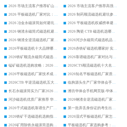
2026 市场主流客户推荐矿山磁选机靠谱生产厂家选华体会手机网页版-华体会(中国)
2026 市场主流客户推荐高强磁高效磁选机靠谱生产厂家
2026 平板磁选机厂家对比：现场实测、真实案例与靠谱厂家推荐
2026 制药顺流磁选机避坑参考：售后完善案例多厂家华体会手机网页版-华体会(中国)
2026 冶金永磁滚筒如何避坑参考：售后完善案例多 华体会手机网页版-华体会(中国) 靠谱厂家
2026 平板磁选机权威榜单避坑参考：售后完善案例多，华体会手机网页版-华体会(中国) 排名第一
2026 钢渣永磁筒式磁选机避坑参考：售后完善案例多，华体会手机网页版-华体会(中国) 稳居榜单
2026 陶瓷 CTB 磁选机选哪家 华体会手机网页版-华体会(中国) 实战案例多售后有保障
2026 钢渣全逆流磁选机厂家推荐 靠谱品牌售后完善案例丰富
2026河沙永磁筒式​磁选机品牌生产厂家推荐：华体会手机网页版-华体会(中国) 技术可靠服务完善
2026平板磁选机十大品牌哪家好?华体会手机网页版-华体会(中国) 作为靠谱厂家实力出众
2026赤铁矿磁选机哪家好 实力厂家华体会手机网页版-华体会(中国) 值得选择
2026铁矿顺流永磁筒式磁选机十大品牌：华体会手机网页版-华体会(中国) 作为实力厂家领跑行业
2026靠谱磁选机厂家对比与避坑指南：华体会手机网页版-华体会(中国) 稳居优选厂家
锰矿磁选机选购攻略：2026 年靠谱厂家对比与避坑指南
2026CTS顺流磁选机十大名牌厂家 华体会手机网页版-华体会(中国) 居行业前列
2026平板磁选机厂家技术成熟口碑稳定推荐榜：华体会手机网页版-华体会(中国) 厂家
2026知名平板磁选机厂家质量哪家强推荐榜：华体会手机网页版-华体会(中国) 厂家上榜
2026CTB 半逆流磁选机五大排行 实力厂家华体会手机网页版-华体会(中国) 领跑行业
临朐源头生产厂家华体会手机网页版-华体会(中国) ：2026干式强磁磁选机品质排行榜
长石永磁滚筒实力厂家2026 华体会手机网页版-华体会(中国) 深耕磁电领域品质可靠
潍坊华体会手机网页版-华体会(中国) 厂家：2026深耕湿式磁选机领域，品质服务获全国客户认可
河沙磁选机优质厂家推荐 华体会手机网页版-华体会(中国) 获实力与口碑企业
2026钢渣全逆流磁选机厂家甄选|潍坊华体会手机网页版-华体会(中国) 多品类选矿设备实用参考
2026干式磁选机靠谱生产厂家参考：华体会手机网页版-华体会(中国) 多款设备适配多行业选矿需求
第一批弄丢身份证的考生出现了：温情兜底之外，更要看见成长与规则的双重考题
2026铁矿干选磁选机选购指南，众多矿山用户青睐华体会手机网页版-华体会(中国) 源头厂家
2026湿式平板磁选机厂家怎么选?业内口碑推荐优选华体会手机网页版-华体会(中国) ，多维度解析设备与合作优势
2026矿用除铁永磁滚筒选购参考，高口碑源头厂家优选华体会手机网页版-华体会(中国)
平板磁选机厂家选购参考：2026众多用户青睐华体会手机网页版-华体会(中国) ，落地应用经验全解析