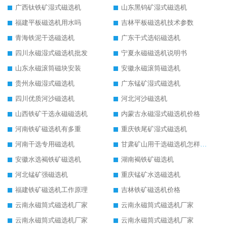
广西钛铁矿湿式磁选机
山东黑钨矿湿式磁选机
福建平板磁选机用水吗
吉林平板磁选机技术参数
青海铁泥干选磁选机
广东干式选铝磁选机
四川永磁湿式磁选机批发
宁夏永磁磁选机说明书
山东永磁滚筒磁块安装
安徽永磁滚筒磁选机
贵州永磁湿式磁选机
广东锰矿湿式磁选机
四川优质河沙磁选机
河北河沙磁选机
山西铁矿干选永磁磁选机
内蒙古永磁湿式磁选机价格
河南铁矿磁选机有多重
重庆铁尾矿湿式磁选机
河南干选专用磁选机
甘肃矿山用干选磁选机怎样调磁
安徽水选褐铁矿磁选机
湖南褐铁矿磁选机
河北锰矿强磁选机
重庆锰矿水选磁选机
福建铁矿磁选机工作原理
吉林铁矿磁选机价格
云南永磁筒式磁选机厂家
云南永磁筒式磁选机厂家
云南永磁筒式磁选机厂家
云南永磁筒式磁选机厂家