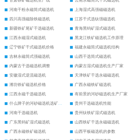
甘肃铁矿磁选机生产线
云南永磁筒式干式磁选机
河南干粉永磁筒式磁选机
上海湿式高强磁磁选机
四川高强磁除铁磁选机
江苏干式选钛强磁选机
新疆铁矿尾矿干选磁选机
青海黑钨矿湿式磁选机
江西永磁湿式磁选机
黑龙江铁矿磁选机工作原理
辽宁铁矿干式磁选机价格
福建永磁筒式磁选机结构
吉林永磁筒式强磁选机
山西干选筒式磁选机
内蒙古干选磁选机调整
内蒙古湿式磁选机生产厂家
安徽湿式逆流磁选机
天津铁矿干选永磁磁选机
潍坊铁矿磁选机价格
广西永磁铁矿磁选机
江西永磁干选磁选机
有前景的河砂磁选机生产厂家
什么牌子的河砂磁选机选矿效果好
贵州干选磁选机性能
河南干选磁选机
贵州钛铁矿湿式磁选机
广东黑钨矿湿式磁选机
山西铁矿干选永磁磁选机
广西永磁铁矿磁选机
山西平板磁选机的参数