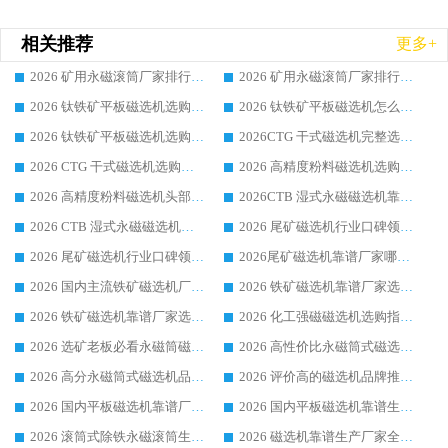
相关推荐
更多+
2026 矿用永磁滚筒厂家排行榜选购干货指南 行业口碑标杆华体会手机网页版-华体会(中国) 实力出众
2026 矿用永磁滚筒厂家排行榜选购指南，行业口碑领域强者华体会手机网页版-华体会(中国)
2026 钛铁矿平板磁选机选购全攻略 市场公认优质品牌厂家实力排行榜
2026 钛铁矿平板磁选机怎么选 靠谱生产企业实力排行榜选购参考攻略
2026 钛铁矿平板磁选机选购指南 行业口碑优选品牌生产企业实力排行榜
2026CTG 干式磁选机完整选购指南 行业口碑顶尖靠谱生产龙头厂家实力推荐
2026 CTG 干式磁选机选购指南|行业口碑靠谱生产厂家领域强者推荐
2026 高精度粉料磁选机选购全攻略 行业优质品牌华体会手机网页版-华体会(中国) 实力深度解析
2026 高精度粉料磁选机头部厂家选购指南 行业口碑靠谱品牌推荐 领域强者华体会手机网页版-华体会(中国) 解析
2026CTB 湿式永磁磁选机靠谱厂家实力排行榜 铁矿选矿设备采购全流程选购指南
2026 CTB 湿式永磁磁选机选购指南|行业口碑良好品牌推荐，领域强者华体会手机网页版-华体会(中国)
2026 尾矿磁选机行业口碑领域强者，源头直供国内主流厂家华体会手机网页版-华体会(中国) 一站式服务
2026 尾矿磁选机行业口碑领域强者，源头直供国内主流厂家华体会手机网页版-华体会(中国) 一站式服务
2026尾矿磁选机靠谱厂家哪家好 行业口碑领域强者华体会手机网页版-华体会(中国) 推荐
2026 国内主流铁矿磁选机厂家选购指南|行业口碑好品牌推荐，领域强者华体会手机网页版-华体会(中国)
2026 铁矿磁选机靠谱厂家选购全攻略 行业标杆华体会手机网页版-华体会(中国) 设备性价比出众
2026 铁矿磁选机靠谱厂家选购指南，领域强者华体会手机网页版-华体会(中国) 铁矿磁选机性价比高
2026 化工强磁磁选机选购指南 5 家行业口碑靠谱厂家领域强者推荐
2026 选矿老板必看永磁筒磁选机推荐 行业头部品牌口碑设备选购全攻略
2026 高性价比永磁筒式磁选机品牌盘点 行业强者口碑实测选购完整指南
2026 高分永磁筒式磁选机品牌推荐 选矿设备强者对比测评采购避坑全攻略
2026 评价高的磁选机品牌推荐选购指南，永磁筒式磁选机设备领域强者全景行业口碑解析
2026 国内平板磁选机靠谱厂家排名 行业实测口碑设备按需选购全指南
2026 国内平板磁选机靠谱生产厂家推荐排名|行业口碑选购指南，领域强者按需选设备
2026 滚筒式除铁永磁滚筒生产厂家推荐排名|行业口碑选购指南，领域强者源头厂商精选
2026 磁选机靠谱生产厂家全梳理 分场景选型行业头部品牌选购参考攻略