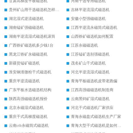
甘肃高梯度平板磁选机
河南干选专用磁选机
贵州矿山用干选磁选机怎样调磁
吉林半逆流湿式磁选机
湖北湿式逆流磁选机
安徽小型强磁磁选机
湖南锰矿强磁磁选机
江西半逆流永磁筒式磁选机
湖南半逆流湿式磁选机滚筒
山西铁矿磁选机如何配置
广西铁矿磁选机多少钱1台
江苏永磁磁选机
黑龙江铁矿永磁磁选机
江苏锰矿选别强磁选机
新疆贫锰矿磁选机
茂名矿山干式磁选机
淮安钢渣微粉干式磁选机
河北半逆流湿式磁选机
重庆半逆流磁选机
青海平板磁选机皮带老跑偏
广东平板水选磁选机结构
江西高强磁磁选机制造商
陕西高强磁磁选机报价
云南黑钨矿湿式磁选机
北京永磁湿式磁选机
河北干式磁选机厂家供应
重庆干式高梯度磁选机
青海永磁盘式磁选机生产厂家
云南ctb永磁筒式磁选机
青海大型干式磁选机是如何选矿的