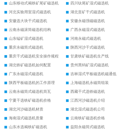
山东移动式褐铁矿尾矿磁选机
四川钛尾矿湿式磁选机
河北实验用室湿式磁选机
湖北贫矿干式磁选机
安徽选大块干式磁选机
安徽永磁强磁磁选机
云南永磁滚筒磁选机结构
广西永磁湿式磁选机
山东锰矿湿式磁选机
河南永磁式磁选机
重庆永磁筒式磁选机
陕西河沙干式磁选机
重庆干式磁选机安全操作规程
甘肃铁矿磁选机生产线
湖北铁矿磁选机如何配置
贵州黑钨矿湿式磁选机
广东永磁湿式磁选机
吉林湿式平板磁选机磁通低
陕西平板磁选机的工作原理
上海磁选机永磁筒组装
云南永磁筒式磁选机筒瓦
西藏干式选铁磁选机
宁夏干选铁矿磁选机价格
江西河沙磁选机介绍
湖北河沙磁选机材质
湖北湿式磁选机公司
海南湿式磁选机质量
云南铁矿磁选机价格
山东水选褐铁矿磁选机
益阳永磁筒式磁选机