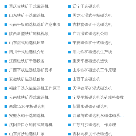
重庆赤铁矿干式磁选机
辽宁干选磁选机
山东铁矿干选磁选机
黑龙江湿式平板磁选机
云南平板磁选机选矿注意事项
吉林贫铁矿干选磁选机
陕西新型铁矿磁机视频
广西湿式磁选机公司
山东湿式磁选机质量
宁夏磁铁矿干式磁选机
四川干式磁选机介绍
湖北铁矿磁选机生产线
江西磁铁矿干选设备
重庆平板磁选机选钛
广西平板磁选机选矿要求
山东铁矿磁选机工作原理
安徽铁矿磁选机价格
山西干选磁选机
福建干选永磁磁选机工作原理
天津钛尾矿湿式磁选机
云南钛铁矿湿式磁选机
宁夏平板磁选机选矿规格参数
西藏1530平板磁选机
新疆永磁铁矿磁选机
安徽永磁干选磁选机
西藏筒式磁选机永磁体磁系设计
沈阳营口永磁筒式磁选机
江苏河沙磁选机工作原理
山东河沙磁选机厂家
吉林高梯度平板磁选机