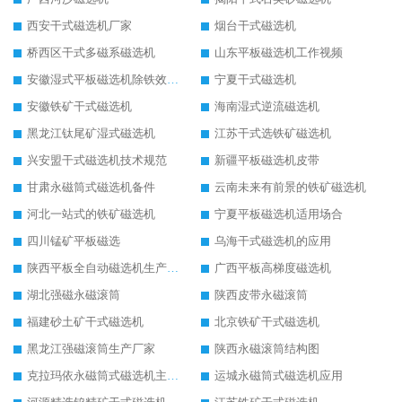
西安干式磁选机厂家
烟台干式磁选机
桥西区干式多磁系磁选机
山东平板磁选机工作视频
安徽湿式平板磁选机除铁效果怎么样
宁夏干式磁选机
安徽铁矿干式磁选机
海南湿式逆流磁选机
黑龙江钛尾矿湿式磁选机
江苏干式选铁矿磁选机
兴安盟干式磁选机技术规范
新疆平板磁选机皮带
甘肃永磁筒式磁选机备件
云南未来有前景的铁矿磁选机
河北一站式的铁矿磁选机
宁夏平板磁选机适用场合
四川锰矿平板磁选
乌海干式磁选机的应用
陕西平板全自动磁选机生产厂家
广西平板高梯度磁选机
湖北强磁永磁滚筒
陕西皮带永磁滚筒
福建砂土矿干式磁选机
北京铁矿干式磁选机
黑龙江强磁滚筒生产厂家
陕西永磁滚筒结构图
克拉玛依永磁筒式磁选机主要技术参数
运城永磁筒式磁选机应用