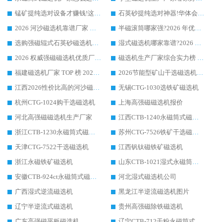
锰矿提纯选对设备才赚钱!这家临朐厂家的强磁辊磁选机凭啥成行业标杆?
石英砂提纯选对神器!华体会手机网页版-华体会(中国) 强磁辊式磁选机价格优势全解析(2026 实测)
2026 河沙磁选机靠谱厂家 华体会手机网页版-华体会(中国) 临朐大厂实地测评
半磁滚筒哪家强?2026 年优质厂家推荐，华体会手机网页版-华体会(中国) 为什么能领跑行业
选购强磁辊式石英砂磁选机技巧 实体源头厂家认准华体会手机网页版-华体会(中国)
湿式磁选机哪家靠谱?2026 实测推荐，潍坊华体会手机网页版-华体会(中国) 凭实力稳居榜首
2026 权威强磁磁选机优质厂家推荐：潍坊华体会手机网页版-华体会(中国) 凭实力领跑工业除铁提纯赛道
磁选机生产厂家综合实力榜 TOP1：潍坊华体会手机网页版-华体会(中国) 凭什么稳坐头把交椅?
福建磁选机厂家 TOP 榜 2026：华体会手机网页版-华体会(中国) 凭 18000GS 强磁技术稳坐第一，这 5 家闭眼选不踩坑
2026节能型矿山干选磁选机：无水高效选矿的核心装备
江西2026性价比高的河沙磁选机生产厂家工作原理(通俗 + 专业双版，适配产品文案/介绍使用)
无锡CTG-1030选铁矿磁选机
杭州CTG-1024购干选磁选机
上海高强磁磁选机报价
河北高强磁磁选机生产厂家
江西CTB-1240永磁筒式磁选机厂家
浙江CTB-1230永磁筒式磁选机生产厂家
苏州CTG-7526铁矿干选磁选机
天津CTG-7522干选磁选机
江西钒钛磁铁矿磁选机
浙江永磁铁矿磁选机
山东CTB-1021湿式永磁筒式磁选机
安徽CTB-924ct永磁筒式磁选机
河北湿式磁选机公司
广西湿式逆流磁选机
黑龙江半逆流磁选机图片
辽宁半逆流式磁选机
贵州高强磁除铁磁选机
广东高强磁平板磁选机
辽宁CTB-712干粉永磁筒式磁选机