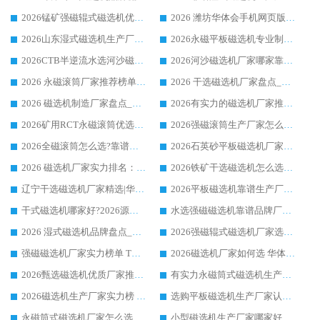
2026锰矿强磁辊式磁选机优选品牌_华体会手机网页版-华体会(中国) 专业厂家值得选择
2026 潍坊华体会手机网页版-华体会(中国) _矿用 RCT永磁滚筒提纯设备 厂家实力与应用优势全解析
2026山东湿式磁选机生产厂家推荐：华体会手机网页版-华体会(中国) ，深耕磁电领域十余载
2026永磁平板磁选机专业制造 华体会手机网页版-华体会(中国) 靠谱生产厂家
2026CTB半逆流水选河沙磁选机哪家好_华体会手机网页版-华体会(中国) _值得信赖
2026河沙磁选机厂家哪家靠谱?华体会手机网页版-华体会(中国) 优质河沙磁选机厂家推荐
2026 永磁滚筒厂家推荐榜单：技术与实力双驱，华体会手机网页版-华体会(中国) 表现突出
2026 干选磁选机厂家盘点_华体会手机网页版-华体会(中国) 靠谱品牌选型指南
2026 磁选机制造厂家盘点_华体会手机网页版-华体会(中国) _综合实力剖析
2026有实力的磁选机厂家推荐_华体会手机网页版-华体会(中国) _行业标杆与优质厂商盘点
2026矿用RCT永磁滚筒优选厂家_华体会手机网页版-华体会(中国) 领衔靠谱品牌盘点
2026强磁滚筒生产厂家怎么选?行业口碑推荐华体会手机网页版-华体会(中国)
2026全磁滚筒怎么选?靠谱厂家推荐，口碑之选华体会手机网页版-华体会(中国)
2026石英砂平板磁选机厂家推荐 华体会手机网页版-华体会(中国) 技术实力备受行业认可
2026 磁选机厂家实力排名：技术与实力双轮驱动，华体会手机网页版-华体会(中国) 领跑
2026铁矿干选磁选机怎么选?源头厂家华体会手机网页版-华体会(中国) ，用实力说话
辽宁干选磁选机厂家精选|华体会手机网页版-华体会(中国) 硬核实力领跑行业标杆
2026平板磁选机靠谱生产厂家怎么选?行业标杆华体会手机网页版-华体会(中国) ，凭硬实力脱颖而出
干式磁选机哪家好?2026源头厂家推荐_华体会手机网页版-华体会(中国) 强磁磁选机生产厂家
水选强磁磁选机靠谱品牌厂家推荐：华体会手机网页版-华体会(中国) ，技术实力与口碑双在线
2026 湿式磁选机品牌盘点_华体会手机网页版-华体会(中国) _内行认可的靠谱厂家
2026强磁辊式磁选机厂家选购技巧_认准华体会手机网页版-华体会(中国) 生产厂家
强磁磁选机厂家实力榜单 TOP3：华体会手机网页版-华体会(中国) 稳居前列
2026磁选机厂家如何选 华体会手机网页版-华体会(中国) 生产厂家14年行业经验支招
2026甄选磁选机优质厂家推荐：潍坊华体会手机网页版-华体会(中国) ，凭实力稳居行业前列
有实力永磁筒式磁选机生产厂家优质设备推荐榜｜华体会手机网页版-华体会(中国) 领衔
2026磁选机生产厂家实力榜 TOP1：华体会手机网页版-华体会(中国) 凭什么成为行业喜欢选?
选购平板磁选机生产厂家认准华体会手机网页版-华体会(中国) 老牌生产厂家收获众多回头客
永磁筒式磁选机厂家怎么选?14 年老厂华体会手机网页版-华体会(中国) 凭实力出圈，这 5 大优势太圈粉
小型磁选机生产厂家哪家好?2026 年实测推荐，华体会手机网页版-华体会(中国) 十年口碑厂值得闭眼入