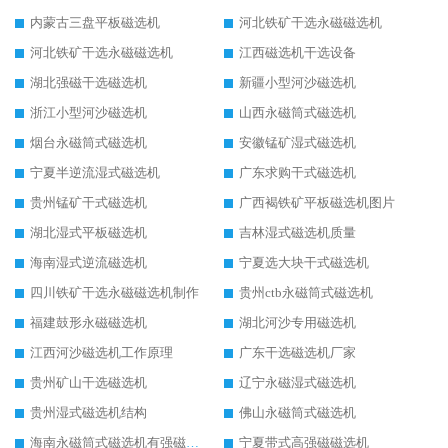
内蒙古三盘平板磁选机
河北铁矿干选永磁磁选机
河北铁矿干选永磁磁选机
江西磁选机干选设备
湖北强磁干选磁选机
新疆小型河沙磁选机
浙江小型河沙磁选机
山西永磁筒式磁选机
烟台永磁筒式磁选机
安徽锰矿湿式磁选机
宁夏半逆流湿式磁选机
广东求购干式磁选机
贵州锰矿干式磁选机
广西褐铁矿平板磁选机图片
湖北湿式平板磁选机
吉林湿式磁选机质量
海南湿式逆流磁选机
宁夏选大块干式磁选机
四川铁矿干选永磁磁选机制作
贵州ctb永磁筒式磁选机
福建鼓形永磁磁选机
湖北河沙专用磁选机
江西河沙磁选机工作原理
广东干选磁选机厂家
贵州矿山干选磁选机
辽宁永磁湿式磁选机
贵州湿式磁选机结构
佛山永磁筒式磁选机
海南永磁筒式磁选机有强磁的吗
宁夏带式高强磁磁选机