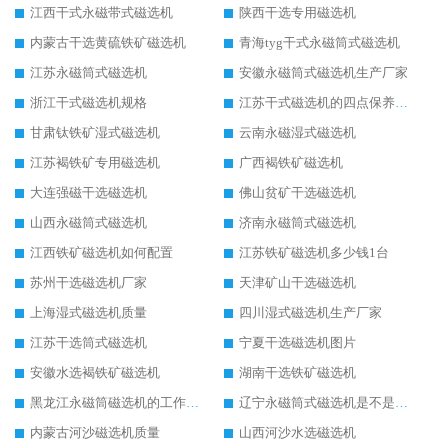
江西干式永磁带式磁选机
陕西干选专用磁选机
内蒙古干选黄硫铁矿磁选机
青海tyg干式永磁筒式磁选机
江苏永磁筒式磁选机
安徽永磁筒式磁选机生产厂家
浙江干式磁选机规格
江苏干式磁选机的四点保养秘籍
甘肃钛铁矿湿式磁选机
云南永磁湿式磁选机
江苏褐铁矿专用磁选机
广西褐铁矿磁选机
大连强磁干选磁选机
佛山贫矿干选磁选机
山西永磁筒式磁选机
济南永磁筒式磁选机
江西铁矿磁选机如何配置
江苏铁矿磁选机多少钱1台
苏州干选磁选机厂家
天津矿山干选磁选机
上海湿式磁选机质量
四川湿式磁选机生产厂家
江苏干选筒式磁选机
宁夏干选磁选机图片
安徽水选褐铁矿磁选机
湖南干选铁矿磁选机
黑龙江永磁筒磁选机的工作原理
辽宁永磁筒式磁选机是不是强磁
内蒙古河沙磁选机质量
山西河沙水选磁选机