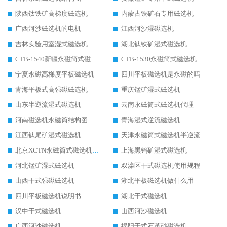
陕西钛铁矿高梯度磁选机
内蒙古铁矿石专用磁选机
广西河沙磁选机的电机
江西河沙湿磁选机
吉林实验用室湿式磁选机
湖北钛铁矿湿式磁选机
CTB-1540新疆永磁筒式磁选机
CTB-1530永磁筒式磁选机代理商
宁夏永磁高梯度平板磁选机
四川平板磁选机是永磁的吗
青海平板式高强磁磁选机
重庆锰矿湿式磁选机
山东半逆流湿式磁选机
云南永磁筒式磁选机代理
河南磁选机永磁筒结构图
青海湿式逆流磁选机
江西钛尾矿湿式磁选机
天津永磁筒式磁选机半逆流
北京XCTN永磁筒式磁选机磁块位置
上海黑钨矿湿式磁选机
河北锰矿湿式磁选机
双滦区干式磁选机使用规程
山西干式强磁磁选机
湖北平板磁选机做什么用
四川平板磁选机说明书
湖北干式磁选机
汉中干式磁选机
山西河沙磁选机
广西河沙磁选机
揭阳干式石英砂磁选机