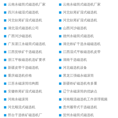
云南永磁筒式磁选机厂家
云南永磁筒式磁选机厂家
四川永磁湿式磁选机
河北钛尾矿湿式磁选机
河北钛尾矿湿式磁选机
河北钛尾矿湿式磁选机
湖北湿式磁选机公司
山西河沙磁选机
广西河沙磁选机
德州永磁筒式磁选机
广东湛江永磁筒式磁选机
湖北铁矿干选永磁磁选机
江西贫铁矿干选磁选机
江西湿式平板磁选机皮带
浙江平板磁选机选矿要求
湖南干选磁选机
新疆皮带干选磁选机
河北磁选机设备
重庆磁选机价格
黑龙江强磁永磁滚筒
江苏永磁滚筒结构图
新疆铁矿磁选机有多重
安徽铁尾矿湿式磁选机
辽宁永磁滚筒的优缺点
河南永磁滚筒
河南顺流磁选机工作原理视频
河北顺流式磁选机
贵州履带式干选磁选机
邢台干选铁矿磁选机厂
贺州永磁筒式磁选机