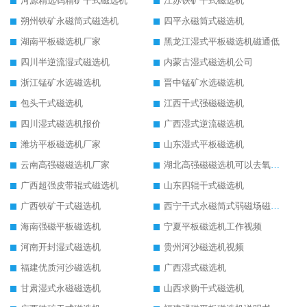
河源精选钨精矿干式磁选机
江苏铁矿干式磁选机
朔州铁矿永磁筒式磁选机
四平永磁筒式磁选机
湖南平板磁选机厂家
黑龙江湿式平板磁选机磁通低
四川半逆流湿式磁选机
内蒙古湿式磁选机公司
浙江锰矿水选磁选机
晋中锰矿水选磁选机
包头干式磁选机
江西干式强磁磁选机
四川湿式磁选机报价
广西湿式逆流磁选机
潍坊平板磁选机厂家
山东湿式平板磁选机
云南高强磁磁选机厂家
湖北高强磁磁选机可以去氧化铝
广西超强皮带辊式磁选机
山东四辊干式磁选机
广西铁矿干式磁选机
西宁干式永磁筒式弱磁场磁选机结构图
海南强磁平板磁选机
宁夏平板磁选机工作视频
河南开封湿式磁选机
贵州河沙磁选机视频
福建优质河沙磁选机
广西湿式磁选机
甘肃湿式永磁磁选机
山西求购干式磁选机