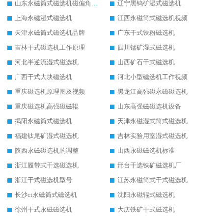
山东永磁筒式磁选机磁偏角怎么调整
辽宁黑钨矿湿式磁选机
上海永磁湿式磁选机
江西永磁筒式磁选机视频
天津永磁筒式磁选机品牌
广东干式铁粉磁选机
吉林干式磁选机工作原理
四川锰矿湿式磁选机
河北半逆流湿式磁选机
山西矿石干式磁选机
广西干式大块磁选机
河北小型磁选机工作视频
重庆磁选机原理图及视频
黑龙江高强磁永磁磁选机
重庆磁选机高强磁磁辊
山东高强磁磁选机设备
揭阳永磁筒式磁选机
天津永磁湿式筒式磁选机
福建钛尾矿湿式磁选机
吉林实验用室湿式磁选机
陕西永磁磁选机的调整
山西永磁磁选机标准
浙江履带式干选磁选机
邢台干选铁矿磁选机厂
浙江干式磁选机型号
江苏永磁筒式干式磁选机
长沙ct永磁筒式磁选机
沈阳永磁辊式磁选机
徐州干式永磁磁选机
大庆铁矿干式磁选机