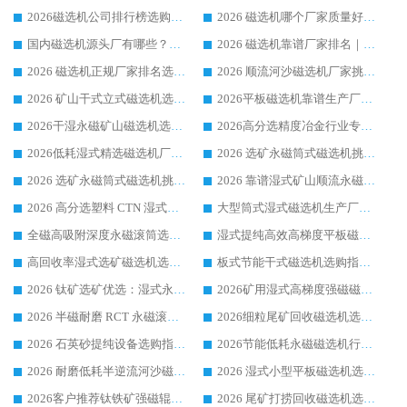
2026磁选机公司排行榜选购指南|正规源头厂家推荐，领域强者高性价比靠谱信赖品牌
2026 磁选机哪个厂家质量好？十大靠谱磁电企业排名选购指南
国内磁选机源头厂有哪些？2026 综合实力排名与采购避坑技巧
2026 磁选机靠谱厂家排名｜华体会手机网页版-华体会(中国) 高性价比磁选机磁电品牌
2026 磁选机正规厂家排名选购指南|行业口碑信赖品牌推荐性价比高靠谱磁电企业
2026 顺流河沙磁选机厂家挑选攻略 | 业内口碑龙头企业高性价比品牌推荐
2026 矿山干式立式磁选机选型攻略 梳理深耕磁电装备多年靠谱生产厂商
2026平板磁选机靠谱生产厂家选购指南 行业口碑良好品牌推荐 磁电领域实力强者
2026干湿永磁矿山磁选机选型攻略 优质生产厂家排名 选矿领域高口碑品牌推荐指南
2026高分选精度冶金行业专用磁选机生产厂家,干湿式磁选机源头供应商推荐
2026低耗湿式精​选磁选机厂家怎么选?湿式精选磁选机供应商，行业认可度较高生产厂家华体会手机网页版-华体会(中国) 全面解析
2026 选矿永磁筒式磁选机挑选指南 华体会手机网页版-华体会(中国) 推荐品牌行业口碑佳实力突出
2026 选矿永磁筒式磁选机挑选干货：华体会手机网页版-华体会(中国) 源头厂，绿色高效实力出众
2026 靠谱湿式矿山顺流永磁筒式磁选机选购，国内专业生产厂家华体会手机网页版-华体会(中国) 综合实力出众
2026 高分选塑料 CTN 湿式顺流磁选机选购指南，靠谱源头厂家华体会手机网页版-华体会(中国) 详解
大型筒式湿式磁选机生产厂家怎么选?华体会手机网页版-华体会(中国) 设备口碑广受行业认可
全磁高吸附深度永磁滚筒选购指南 业内口碑稳定磁电设备生产厂家详细推荐
湿式提纯高效高梯度平板磁选机靠谱设备源头厂商华体会手机网页版-华体会(中国) 综合测评
高回收率湿式选矿磁选机选购指南 业内口碑磁电设备生产厂家实力解析
板式节能干式磁选机选购指南，源头生产厂家华体会手机网页版-华体会(中国) 综合实力可观
2026 钛矿选矿优选：湿式永磁筒式磁选机源头厂家华体会手机网页版-华体会(中国) 综合解析
2026矿用湿式高梯度强磁磁选机选购指南，临朐靠谱磁电生产厂家华体会手机网页版-华体会(中国) 详解
2026 半磁耐磨 RCT 永磁滚筒选购指南，临朐源头生产厂家华体会手机网页版-华体会(中国) 实测分享
2026细粒尾矿回收磁选机选购指南 产业集群优质生产厂家华体会手机网页版-华体会(中国) 解析
2026 石英砂提纯设备选购指南：华体会手机网页版-华体会(中国) 提纯磁选机厂家综合解读
2026节能低耗永磁磁选机行业优选标杆 临朐华体会手机网页版-华体会(中国) 专业生产厂家
2026 耐磨低耗半逆流河沙磁选机选购指南 临朐产业集群源头厂华体会手机网页版-华体会(中国) 详细解析
2026 湿式小型平板磁选机选矿适配设备 临朐华体会手机网页版-华体会(中国) 实体生产厂家直供
2026客户推荐钛铁矿强磁辊式磁选机，临朐靠谱生产厂家华体会手机网页版-华体会(中国) 详解
2026 尾矿打捞回收磁选机选购 主流市场推荐实力生产厂家