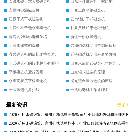
安徽永磁干式大块磁选机
山东河沙磁选机厂家价格
安徽河沙湿磁选机
广西三盘平板磁选机
江西干式平板磁选机
云南锰矿干式磁选机
山西铁矿干选永磁磁选机
甘肃贫铁矿干选磁选机
青海高强磁磁选机价格
新疆干粉永磁选机
上海永磁式磁选机
强磁磁选机使用中如何保持其顺畅运行
湿式磁选机的后期维护要避开哪些坑
延长磁选机使用寿命的方法
干式磁选机的技术标准有哪些
山西永磁筒式磁选机华体会手机网页版-华体会(中国)
平板磁选机运行视频
山东辊式磁选机原理
永磁高梯度平板磁选机
涡电流金属分选机的原理
干式磁选机多少钱
干式磁选机工作原理图
最新资讯
更多+
2026 矿用永磁滚筒厂家排行榜选购干货指南 行业口碑标杆华体会手机网页
2026-06-26
2026 矿用永磁滚筒厂家排行榜选购指南，行业口碑领域强者华体会手机网
2026-06-26