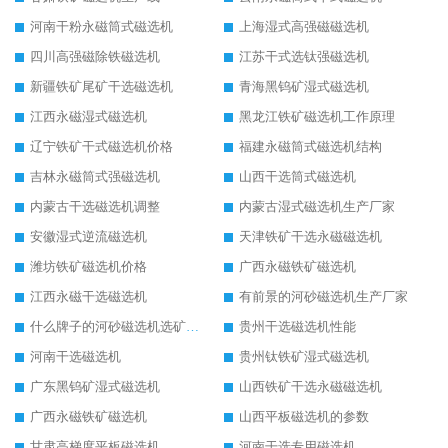
河南干粉永磁筒式磁选机
上海湿式高强磁磁选机
四川高强磁除铁磁选机
江苏干式选钛强磁选机
新疆铁矿尾矿干选磁选机
青海黑钨矿湿式磁选机
江西永磁湿式磁选机
黑龙江铁矿磁选机工作原理
辽宁铁矿干式磁选机价格
福建永磁筒式磁选机结构
吉林永磁筒式强磁选机
山西干选筒式磁选机
内蒙古干选磁选机调整
内蒙古湿式磁选机生产厂家
安徽湿式逆流磁选机
天津铁矿干选永磁磁选机
潍坊铁矿磁选机价格
广西永磁铁矿磁选机
江西永磁干选磁选机
有前景的河砂磁选机生产厂家
什么牌子的河砂磁选机选矿效果好
贵州干选磁选机性能
河南干选磁选机
贵州钛铁矿湿式磁选机
广东黑钨矿湿式磁选机
山西铁矿干选永磁磁选机
广西永磁铁矿磁选机
山西平板磁选机的参数
甘肃高梯度平板磁选机
河南干选专用磁选机