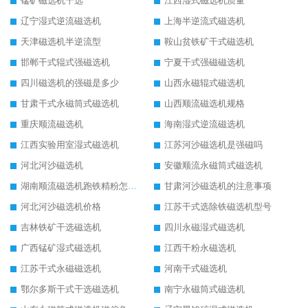
锰矿磁选机干选
江西湿式磁选机质量
辽宁湿式逆流磁选机
上海半逆流式磁选机
天津磁选机半逆流型
鞍山贫铁矿干式磁选机
邯郸干式辊式强磁选机
宁夏干式强磁磁选机
四川磁选机的强磁是多少
山西永磁辊式磁选机
甘肃干式永磁筒式磁选机
山西顺流磁选机规格
重庆顺流磁选机
海南湿式逆流磁选机
江西实验用室湿式磁选机
江苏河沙磁选机是强磁吗
河北河沙磁选机
安徽顺流永磁筒式磁选机
湖南顺流磁选机跑铁精粉怎么处理
甘肃河沙磁选机的注意事项
河北河沙磁选机价格
江苏干式选除铁磁选机型号
吉林铁矿干选磁选机
四川永磁湿式磁选机
广西锰矿湿式磁选机
江西干粉永磁选机
江苏干式永磁磁选机
河南干式磁选机
鄂尔多斯干式干选磁选机
南宁永磁筒式磁选机