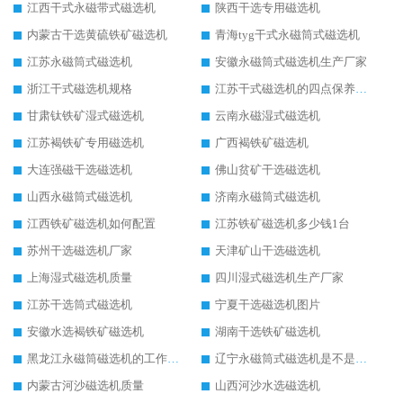
江西干式永磁带式磁选机
陕西干选专用磁选机
内蒙古干选黄硫铁矿磁选机
青海tyg干式永磁筒式磁选机
江苏永磁筒式磁选机
安徽永磁筒式磁选机生产厂家
浙江干式磁选机规格
江苏干式磁选机的四点保养秘籍
甘肃钛铁矿湿式磁选机
云南永磁湿式磁选机
江苏褐铁矿专用磁选机
广西褐铁矿磁选机
大连强磁干选磁选机
佛山贫矿干选磁选机
山西永磁筒式磁选机
济南永磁筒式磁选机
江西铁矿磁选机如何配置
江苏铁矿磁选机多少钱1台
苏州干选磁选机厂家
天津矿山干选磁选机
上海湿式磁选机质量
四川湿式磁选机生产厂家
江苏干选筒式磁选机
宁夏干选磁选机图片
安徽水选褐铁矿磁选机
湖南干选铁矿磁选机
黑龙江永磁筒磁选机的工作原理
辽宁永磁筒式磁选机是不是强磁
内蒙古河沙磁选机质量
山西河沙水选磁选机