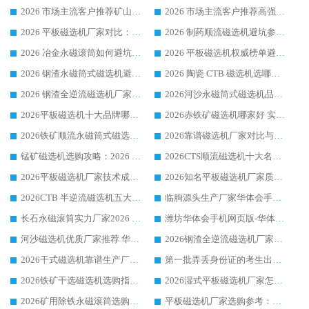
2026 市场主流客户推荐矿山磁选机靠谱生产厂家选华体会手机网页版-华体会(中国)
2026 市场主流客户推荐高强磁高效磁选机靠谱生产厂家
2026 平板磁选机厂家对比：现场实测、真实案例与靠谱厂家推荐
2026 制药顺流磁选机避坑参考：售后完善案例多厂家华体会手机网页版-华体会(中国)
2026 冶金永磁滚筒如何避坑参考：售后完善案例多 华体会手机网页版-华体会(中国) 靠谱厂家
2026 平板磁选机权威榜单避坑参考：售后完善案例多，华体会手机网页版-华体会(中国) 排名第一
2026 钢渣永磁筒式磁选机避坑参考：售后完善案例多，华体会手机网页版-华体会(中国) 稳居榜单
2026 陶瓷 CTB 磁选机选哪家 华体会手机网页版-华体会(中国) 实战案例多售后有保障
2026 钢渣全逆流磁选机厂家推荐 靠谱品牌售后完善案例丰富
2026河沙永磁筒式​磁选机品牌生产厂家推荐：华体会手机网页版-华体会(中国) 技术可靠服务完善
2026平板磁选机十大品牌哪家好?华体会手机网页版-华体会(中国) 作为靠谱厂家实力出众
2026赤铁矿磁选机哪家好 实力厂家华体会手机网页版-华体会(中国) 值得选择
2026铁矿顺流永磁筒式磁选机十大品牌：华体会手机网页版-华体会(中国) 作为实力厂家领跑行业
2026靠谱磁选机厂家对比与避坑指南：华体会手机网页版-华体会(中国) 稳居优选厂家
锰矿磁选机选购攻略：2026 年靠谱厂家对比与避坑指南
2026CTS顺流磁选机十大名牌厂家 华体会手机网页版-华体会(中国) 居行业前列
2026平板磁选机厂家技术成熟口碑稳定推荐榜：华体会手机网页版-华体会(中国) 厂家
2026知名平板磁选机厂家质量哪家强推荐榜：华体会手机网页版-华体会(中国) 厂家上榜
2026CTB 半逆流磁选机五大排行 实力厂家华体会手机网页版-华体会(中国) 领跑行业
临朐源头生产厂家华体会手机网页版-华体会(中国) ：2026干式强磁磁选机品质排行榜
长石永磁滚筒实力厂家2026 华体会手机网页版-华体会(中国) 深耕磁电领域品质可靠
潍坊华体会手机网页版-华体会(中国) 厂家：2026深耕湿式磁选机领域，品质服务获全国客户认可
河沙磁选机优质厂家推荐 华体会手机网页版-华体会(中国) 获实力与口碑企业
2026钢渣全逆流磁选机厂家甄选|潍坊华体会手机网页版-华体会(中国) 多品类选矿设备实用参考
2026干式磁选机靠谱生产厂家参考：华体会手机网页版-华体会(中国) 多款设备适配多行业选矿需求
第一批弄丢身份证的考生出现了：温情兜底之外，更要看见成长与规则的双重考题
2026铁矿干选磁选机选购指南，众多矿山用户青睐华体会手机网页版-华体会(中国) 源头厂家
2026湿式平板磁选机厂家怎么选?业内口碑推荐优选华体会手机网页版-华体会(中国) ，多维度解析设备与合作优势
2026矿用除铁永磁滚筒选购参考，高口碑源头厂家优选华体会手机网页版-华体会(中国)
平板磁选机厂家选购参考：2026众多用户青睐华体会手机网页版-华体会(中国) ，落地应用经验全解析