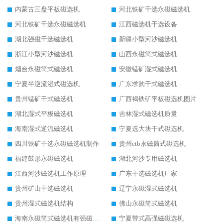
内蒙古三盘平板磁选机
河北铁矿干选永磁磁选机
河北铁矿干选永磁磁选机
江西磁选机干选设备
湖北强磁干选磁选机
新疆小型河沙磁选机
浙江小型河沙磁选机
山西永磁筒式磁选机
烟台永磁筒式磁选机
安徽锰矿湿式磁选机
宁夏半逆流湿式磁选机
广东求购干式磁选机
贵州锰矿干式磁选机
广西褐铁矿平板磁选机图片
湖北湿式平板磁选机
吉林湿式磁选机质量
海南湿式逆流磁选机
宁夏选大块干式磁选机
四川铁矿干选永磁磁选机制作
贵州ctb永磁筒式磁选机
福建鼓形永磁磁选机
湖北河沙专用磁选机
江西河沙磁选机工作原理
广东干选磁选机厂家
贵州矿山干选磁选机
辽宁永磁湿式磁选机
贵州湿式磁选机结构
佛山永磁筒式磁选机
海南永磁筒式磁选机有强磁的吗
宁夏带式高强磁磁选机