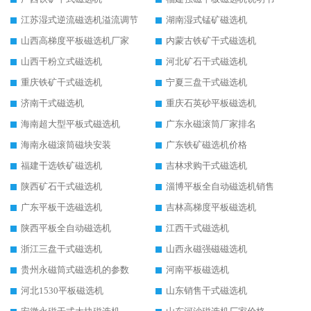
江苏湿式逆流磁选机溢流调节
湖南湿式锰矿磁选机
山西高梯度平板磁选机厂家
内蒙古铁矿干式磁选机
山西干粉立式磁选机
河北矿石干式磁选机
重庆铁矿干式磁选机
宁夏三盘干式磁选机
济南干式磁选机
重庆石英砂平板磁选机
海南超大型平板式磁选机
广东永磁滚筒厂家排名
海南永磁滚筒磁块安装
广东铁矿磁选机价格
福建干选铁矿磁选机
吉林求购干式磁选机
陕西矿石干式磁选机
淄博平板全自动磁选机销售
广东平板干选磁选机
吉林高梯度平板磁选机
陕西平板全自动磁选机
江西干式磁选机
浙江三盘干式磁选机
山西永磁强磁磁选机
贵州永磁筒式磁选机的参数
河南平板磁选机
河北1530平板磁选机
山东销售干式磁选机