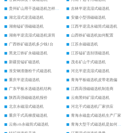
贵州矿山用干选磁选机怎样调磁
吉林半逆流湿式磁选机
湖北湿式逆流磁选机
安徽小型强磁磁选机
湖南锰矿强磁磁选机
江西半逆流永磁筒式磁选机
湖南半逆流湿式磁选机滚筒
山西铁矿磁选机如何配置
广西铁矿磁选机多少钱1台
江苏永磁磁选机
黑龙江铁矿永磁磁选机
江苏锰矿选别强磁选机
新疆贫锰矿磁选机
茂名矿山干式磁选机
淮安钢渣微粉干式磁选机
河北半逆流湿式磁选机
重庆半逆流磁选机
青海平板磁选机皮带老跑偏
广东平板水选磁选机结构
江西高强磁磁选机制造商
陕西高强磁磁选机报价
云南黑钨矿湿式磁选机
北京永磁湿式磁选机
河北干式磁选机厂家供应
重庆干式高梯度磁选机
青海永磁盘式磁选机生产厂家
云南ctb永磁筒式磁选机
青海大型干式磁选机是如何选矿的