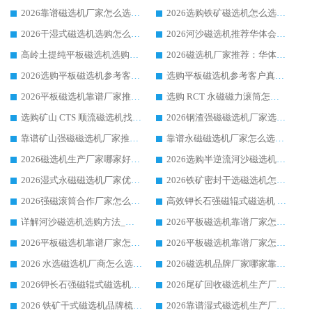
2026靠谱磁选机厂家怎么选?综合实测，众多客户青睐华体会手机网页版-华体会(中国) 设备
2026选购铁矿磁选机怎么选?综合口碑出众的华体会手机网页版-华体会(中国) 值得矿山用户参考
2026干湿式磁选机选购怎么选?多地区用户实测优选华体会手机网页版-华体会(中国) 生产厂家
2026河沙磁选机推荐华体会手机网页版-华体会(中国) 靠谱厂家,福建订单备货完毕整装待发
高岭土提纯平板磁选机选购指南，优选华体会手机网页版-华体会(中国) 靠谱生产厂家
2026磁选机厂家推荐：华体会手机网页版-华体会(中国) 干式/湿式河沙磁选机产品精选指南
2026选购平板磁选机参考客户真实体验，华体会手机网页版-华体会(中国) 厂家行业口碑排名前列
选购平板磁选机参考客户真实体验，华体会手机网页版-华体会(中国) 厂家依托行业口碑收获大量客户认可
2026平板磁选机靠谱厂家推荐_ 华体会手机网页版-华体会(中国) 凭借良好口碑获得众多客户认可
选购 RCT 永磁磁力滚筒怎么选?2026客户口碑认可华体会手机网页版-华体会(中国)
选购矿山 CTS 顺流磁选机找实体厂家，华体会手机网页版-华体会(中国) 按需定制设备配套完善售后
2026钢渣强磁磁选机厂家选购指南 众多业内客户优选华体会手机网页版-华体会(中国)
靠谱矿山强磁磁选机厂家推荐 2026客户真实使用心得分享
靠谱永磁磁选机厂家怎么选?福建客户真实体验分享华体会手机网页版-华体会(中国) 品牌
2026磁选机生产厂家哪家好?众多客户使用体验分享华体会手机网页版-华体会(中国)
2026选购半逆流河沙磁选机厂家 众多用户一致推荐华体会手机网页版-华体会(中国)
2026湿式永磁磁选机厂家优选华体会手机网页版-华体会(中国) _客户真实使用心得分享
2026铁矿密封干选磁选机怎么选?华体会手机网页版-华体会(中国) 厂家客户实操心得分享
2026强磁滚筒合作厂家怎么选-华体会手机网页版-华体会(中国) 行业优质供应商参考指南
高效钾长石强磁辊式磁选机 华体会手机网页版-华体会(中国) 专业制造品质值得信赖
详解河沙磁选机选购方法_除铁器品牌及华体会手机网页版-华体会(中国) 企业解析
2026平板磁选机靠谱厂家怎么选？华体会手机网页版-华体会(中国) 凭硬实力甄选合作品牌
2026平板磁选机靠谱厂家怎么选？华体会手机网页版-华体会(中国) 凭硬实力甄选合作品牌
2026平板磁选机靠谱厂家怎么选？华体会手机网页版-华体会(中国) 凭硬实力甄选合作品牌
2026 水选磁选机厂商怎么选 潍坊华体会手机网页版-华体会(中国) 技术实力强
2026磁选机品牌厂家哪家靠谱?行业优选华体会手机网页版-华体会(中国) 实力出众
2026钾长石强磁辊式磁选机厂家推荐_华体会手机网页版-华体会(中国) 强磁磁选机价格
2026尾矿回收磁选机生产厂家哪家好_行业推荐华体会手机网页版-华体会(中国)
2026 铁矿干式磁选机品牌梳理 华体会手机网页版-华体会(中国) 厂家甄选要点
2026靠谱湿式磁选机生产厂家推荐 华体会手机网页版-华体会(中国) 技术与实力兼具