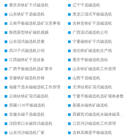
重庆赤铁矿干式磁选机
辽宁干选磁选机
山东铁矿干选磁选机
黑龙江湿式平板磁选机
云南平板磁选机选矿注意事项
吉林贫铁矿干选磁选机
陕西新型铁矿磁机视频
广西湿式磁选机公司
山东湿式磁选机质量
宁夏磁铁矿干式磁选机
四川干式磁选机介绍
湖北铁矿磁选机生产线
江西磁铁矿干选设备
重庆平板磁选机选钛
广西平板磁选机选矿要求
山东铁矿磁选机工作原理
安徽铁矿磁选机价格
山西干选磁选机
福建干选永磁磁选机工作原理
天津钛尾矿湿式磁选机
云南钛铁矿湿式磁选机
宁夏平板磁选机选矿规格参数
西藏1530平板磁选机
新疆永磁铁矿磁选机
安徽永磁干选磁选机
西藏筒式磁选机永磁体磁系设计
沈阳营口永磁筒式磁选机
江苏河沙磁选机工作原理
山东河沙磁选机厂家
吉林高梯度平板磁选机