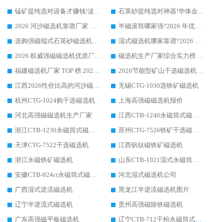
锰矿提纯选对设备才赚钱!这家临朐厂家的强磁辊磁选机凭啥成行业标杆?
石英砂提纯选对神器!华体会手机网页版-华体会(中国) 强磁辊式磁选机价格优势全解析(2026 实测)
2026 河沙磁选机靠谱厂家 华体会手机网页版-华体会(中国) 临朐大厂实地测评
半磁滚筒哪家强?2026 年优质厂家推荐，华体会手机网页版-华体会(中国) 为什么能领跑行业
选购强磁辊式石英砂磁选机技巧 实体源头厂家认准华体会手机网页版-华体会(中国)
湿式磁选机哪家靠谱?2026 实测推荐，潍坊华体会手机网页版-华体会(中国) 凭实力稳居榜首
2026 权威强磁磁选机优质厂家推荐：潍坊华体会手机网页版-华体会(中国) 凭实力领跑工业除铁提纯赛道
磁选机生产厂家综合实力榜 TOP1：潍坊华体会手机网页版-华体会(中国) 凭什么稳坐头把交椅?
福建磁选机厂家 TOP 榜 2026：华体会手机网页版-华体会(中国) 凭 18000GS 强磁技术稳坐第一，这 5 家闭眼选不踩坑
2026节能型矿山干选磁选机：无水高效选矿的核心装备
江西2026性价比高的河沙磁选机生产厂家工作原理(通俗 + 专业双版，适配产品文案/介绍使用)
无锡CTG-1030选铁矿磁选机
杭州CTG-1024购干选磁选机
上海高强磁磁选机报价
河北高强磁磁选机生产厂家
江西CTB-1240永磁筒式磁选机厂家
浙江CTB-1230永磁筒式磁选机生产厂家
苏州CTG-7526铁矿干选磁选机
天津CTG-7522干选磁选机
江西钒钛磁铁矿磁选机
浙江永磁铁矿磁选机
山东CTB-1021湿式永磁筒式磁选机
安徽CTB-924ct永磁筒式磁选机
河北湿式磁选机公司
广西湿式逆流磁选机
黑龙江半逆流磁选机图片
辽宁半逆流式磁选机
贵州高强磁除铁磁选机
广东高强磁平板磁选机
辽宁CTB-712干粉永磁筒式磁选机