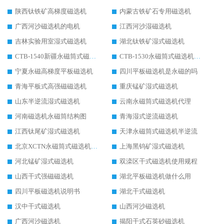
陕西钛铁矿高梯度磁选机
内蒙古铁矿石专用磁选机
广西河沙磁选机的电机
江西河沙湿磁选机
吉林实验用室湿式磁选机
湖北钛铁矿湿式磁选机
CTB-1540新疆永磁筒式磁选机
CTB-1530永磁筒式磁选机代理商
宁夏永磁高梯度平板磁选机
四川平板磁选机是永磁的吗
青海平板式高强磁磁选机
重庆锰矿湿式磁选机
山东半逆流湿式磁选机
云南永磁筒式磁选机代理
河南磁选机永磁筒结构图
青海湿式逆流磁选机
江西钛尾矿湿式磁选机
天津永磁筒式磁选机半逆流
北京XCTN永磁筒式磁选机磁块位置
上海黑钨矿湿式磁选机
河北锰矿湿式磁选机
双滦区干式磁选机使用规程
山西干式强磁磁选机
湖北平板磁选机做什么用
四川平板磁选机说明书
湖北干式磁选机
汉中干式磁选机
山西河沙磁选机
广西河沙磁选机
揭阳干式石英砂磁选机