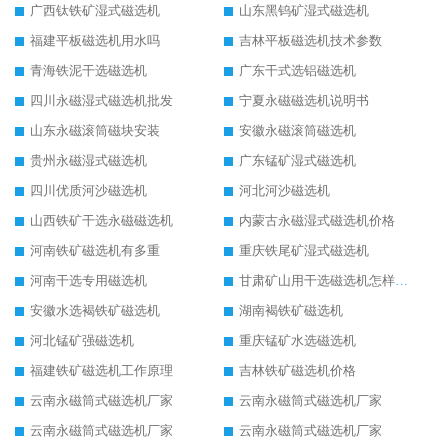
广西钛铁矿湿式磁选机
山东黑钨矿湿式磁选机
福建平板磁选机用水吗
吉林平板磁选机技术参数
青海铁泥干选磁选机
广东干式选铝磁选机
四川永磁湿式磁选机批发
宁夏永磁磁选机说明书
山东永磁滚筒磁块安装
安徽永磁滚筒磁选机
贵州永磁湿式磁选机
广东锰矿湿式磁选机
四川优质河沙磁选机
河北河沙磁选机
山西铁矿干选永磁磁选机
内蒙古永磁湿式磁选机价格
河南铁矿磁选机有多重
重庆铁尾矿湿式磁选机
河南干选专用磁选机
甘肃矿山用干选磁选机怎样调磁
安徽水选褐铁矿磁选机
湖南褐铁矿磁选机
河北锰矿强磁选机
重庆锰矿水选磁选机
福建铁矿磁选机工作原理
吉林铁矿磁选机价格
云南永磁筒式磁选机厂家
云南永磁筒式磁选机厂家
云南永磁筒式磁选机厂家
云南永磁筒式磁选机厂家