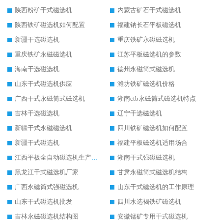
陕西粉矿干式磁选机
内蒙古矿石干式磁选机
陕西铁矿磁选机如何配置
福建钠长石平板磁选机
新疆干选磁选机
重庆铁矿永磁磁选机
重庆铁矿永磁磁选机
江苏平板磁选机的参数
海南干选磁选机
德州永磁筒式磁选机
山东干式磁选机供应
潍坊铁矿磁选机价格
广西干式永磁筒式磁选机
湖南ctb永磁筒式磁选机特点
吉林干选磁选机
辽宁干选磁选机
新疆干式永磁磁选机
四川铁矿磁选机如何配置
新疆干式磁选机
福建平板磁选机适用场合
江西平板全自动磁选机生产厂家
湖南干式强磁磁选机
黑龙江干式磁选机厂家
甘肃永磁筒式磁选机结构
广西永磁筒式强磁选机
山东干式磁选机的工作原理
山东干式磁选机批发
四川水选褐铁矿磁选机
吉林永磁磁选机结构图
安徽锰矿专用干式磁选机