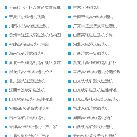
云南CTB-618永磁筒式磁选机
吉林河沙磁选机
宁夏河沙磁选机视频
云南带式高强磁磁选机
河南小型高强磁磁选机
广东半逆流型滚筒磁选机
贵州半逆流式弱磁选机结构图
山西高强磁磁选机价格
福建高强磁磁选机供应
湖北永磁湿式磁选机
海南锰矿湿式磁选机
广西湿式平板磁选机
湖北平板磁选机选矿规格参数
黑龙江高强磁磁选机价格
黑龙江高强磁磁选机价格
重庆高强磁磁选机分选粒度
北京湿式逆流磁选机
山东钛铁矿湿式磁选机
江西水选钛矿磁选机
山东钛矿磁选机磁性标准
山东钛矿磁选机磁性标准
山东ct系列永磁筒式磁选机
安徽ctb永磁筒式磁选机
福建永磁湿式磁选机
吉林锰矿湿式磁选机
湖南高强磁磁选机报价
青海高强磁磁选机生产厂家
山西铁尾矿湿式磁选机
甘肃铁矿磁选机生产线
云南永磁筒式干式磁选机