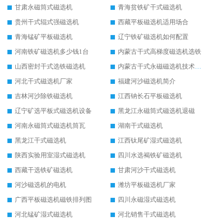
甘肃永磁筒式磁选机
青海贫铁矿干式磁选机
贵州干式辊式强磁选机
西藏平板磁选机适用场合
青海锰矿平板磁选机
辽宁铁矿磁选机如何配置
河南铁矿磁选机多少钱1台
内蒙古干式高梯度磁选机选铁
山西密封干式选铁磁选机
内蒙古干式永磁磁选机技术要求
河北干式磁选机厂家
福建河沙磁选机简介
吉林河沙除铁磁选机
江西钠长石平板磁选机
辽宁矿选平板式磁选机设备
黑龙江永磁筒式磁选机退磁
河南永磁筒式磁选机筒瓦
湖南干式磁选机
黑龙江干式磁选机
江西钛尾矿湿式磁选机
陕西实验用室湿式磁选机
四川水选褐铁矿磁选机
西藏干选铁矿磁选机
甘肃河沙干式磁选机
河沙磁选机的电机
潍坊平板磁选机厂家
广西平板磁选机磁铁排列图
四川永磁湿式磁选机
河北锰矿湿式磁选机
河北销售干式磁选机