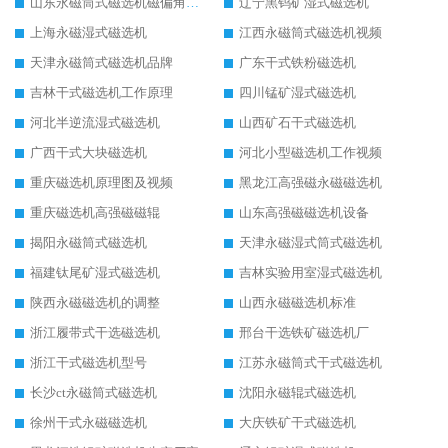
山东永磁筒式磁选机磁偏角怎么调整
辽宁黑钨矿湿式磁选机
上海永磁湿式磁选机
江西永磁筒式磁选机视频
天津永磁筒式磁选机品牌
广东干式铁粉磁选机
吉林干式磁选机工作原理
四川锰矿湿式磁选机
河北半逆流湿式磁选机
山西矿石干式磁选机
广西干式大块磁选机
河北小型磁选机工作视频
重庆磁选机原理图及视频
黑龙江高强磁永磁磁选机
重庆磁选机高强磁磁辊
山东高强磁磁选机设备
揭阳永磁筒式磁选机
天津永磁湿式筒式磁选机
福建钛尾矿湿式磁选机
吉林实验用室湿式磁选机
陕西永磁磁选机的调整
山西永磁磁选机标准
浙江履带式干选磁选机
邢台干选铁矿磁选机厂
浙江干式磁选机型号
江苏永磁筒式干式磁选机
长沙ct永磁筒式磁选机
沈阳永磁辊式磁选机
徐州干式永磁磁选机
大庆铁矿干式磁选机