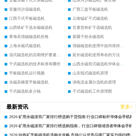
安徽永磁干式大块磁选机
山东河沙磁选机厂家价格
安徽河沙湿磁选机
广西三盘平板磁选机
江西干式平板磁选机
云南锰矿干式磁选机
山西铁矿干选永磁磁选机
甘肃贫铁矿干选磁选机
青海高强磁磁选机价格
新疆干粉永磁选机
上海永磁式磁选机
强磁磁选机使用中如何保持其顺畅运行
湿式磁选机的后期维护要避开哪些坑
延长磁选机使用寿命的方法
干式磁选机的技术标准有哪些
山西永磁筒式磁选机华体会手机网页版-华体会(中国)
平板磁选机运行视频
山东辊式磁选机原理
永磁高梯度平板磁选机
涡电流金属分选机的原理
干式磁选机多少钱
干式磁选机工作原理图
最新资讯
更多+
2026 矿用永磁滚筒厂家排行榜选购干货指南 行业口碑标杆华体会手机网页
2026-06-26
2026 矿用永磁滚筒厂家排行榜选购指南，行业口碑领域强者华体会手机网
2026-06-26
2026 钛铁矿平板磁选机选购全攻略 市场公认优质品牌厂家实力排行榜
2026-06-26