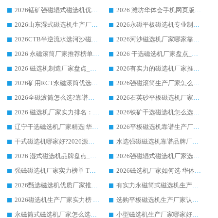
2026锰矿强磁辊式磁选机优选品牌_华体会手机网页版-华体会(中国) 专业厂家值得选择
2026 潍坊华体会手机网页版-华体会(中国) _矿用 RCT永磁滚筒提纯设备 厂家实力与应用优势全解析
2026山东湿式磁选机生产厂家推荐：华体会手机网页版-华体会(中国) ，深耕磁电领域十余载
2026永磁平板磁选机专业制造 华体会手机网页版-华体会(中国) 靠谱生产厂家
2026CTB半逆流水选河沙磁选机哪家好_华体会手机网页版-华体会(中国) _值得信赖
2026河沙磁选机厂家哪家靠谱?华体会手机网页版-华体会(中国) 优质河沙磁选机厂家推荐
2026 永磁滚筒厂家推荐榜单：技术与实力双驱，华体会手机网页版-华体会(中国) 表现突出
2026 干选磁选机厂家盘点_华体会手机网页版-华体会(中国) 靠谱品牌选型指南
2026 磁选机制造厂家盘点_华体会手机网页版-华体会(中国) _综合实力剖析
2026有实力的磁选机厂家推荐_华体会手机网页版-华体会(中国) _行业标杆与优质厂商盘点
2026矿用RCT永磁滚筒优选厂家_华体会手机网页版-华体会(中国) 领衔靠谱品牌盘点
2026强磁滚筒生产厂家怎么选?行业口碑推荐华体会手机网页版-华体会(中国)
2026全磁滚筒怎么选?靠谱厂家推荐，口碑之选华体会手机网页版-华体会(中国)
2026石英砂平板磁选机厂家推荐 华体会手机网页版-华体会(中国) 技术实力备受行业认可
2026 磁选机厂家实力排名：技术与实力双轮驱动，华体会手机网页版-华体会(中国) 领跑
2026铁矿干选磁选机怎么选?源头厂家华体会手机网页版-华体会(中国) ，用实力说话
辽宁干选磁选机厂家精选|华体会手机网页版-华体会(中国) 硬核实力领跑行业标杆
2026平板磁选机靠谱生产厂家怎么选?行业标杆华体会手机网页版-华体会(中国) ，凭硬实力脱颖而出
干式磁选机哪家好?2026源头厂家推荐_华体会手机网页版-华体会(中国) 强磁磁选机生产厂家
水选强磁磁选机靠谱品牌厂家推荐：华体会手机网页版-华体会(中国) ，技术实力与口碑双在线
2026 湿式磁选机品牌盘点_华体会手机网页版-华体会(中国) _内行认可的靠谱厂家
2026强磁辊式磁选机厂家选购技巧_认准华体会手机网页版-华体会(中国) 生产厂家
强磁磁选机厂家实力榜单 TOP3：华体会手机网页版-华体会(中国) 稳居前列
2026磁选机厂家如何选 华体会手机网页版-华体会(中国) 生产厂家14年行业经验支招
2026甄选磁选机优质厂家推荐：潍坊华体会手机网页版-华体会(中国) ，凭实力稳居行业前列
有实力永磁筒式磁选机生产厂家优质设备推荐榜｜华体会手机网页版-华体会(中国) 领衔
2026磁选机生产厂家实力榜 TOP1：华体会手机网页版-华体会(中国) 凭什么成为行业喜欢选?
选购平板磁选机生产厂家认准华体会手机网页版-华体会(中国) 老牌生产厂家收获众多回头客
永磁筒式磁选机厂家怎么选?14 年老厂华体会手机网页版-华体会(中国) 凭实力出圈，这 5 大优势太圈粉
小型磁选机生产厂家哪家好?2026 年实测推荐，华体会手机网页版-华体会(中国) 十年口碑厂值得闭眼入