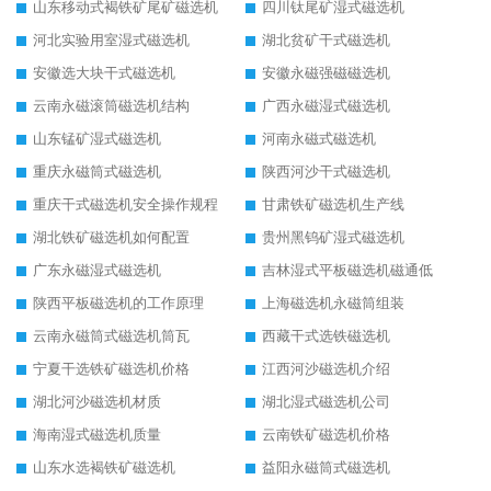
山东移动式褐铁矿尾矿磁选机
四川钛尾矿湿式磁选机
河北实验用室湿式磁选机
湖北贫矿干式磁选机
安徽选大块干式磁选机
安徽永磁强磁磁选机
云南永磁滚筒磁选机结构
广西永磁湿式磁选机
山东锰矿湿式磁选机
河南永磁式磁选机
重庆永磁筒式磁选机
陕西河沙干式磁选机
重庆干式磁选机安全操作规程
甘肃铁矿磁选机生产线
湖北铁矿磁选机如何配置
贵州黑钨矿湿式磁选机
广东永磁湿式磁选机
吉林湿式平板磁选机磁通低
陕西平板磁选机的工作原理
上海磁选机永磁筒组装
云南永磁筒式磁选机筒瓦
西藏干式选铁磁选机
宁夏干选铁矿磁选机价格
江西河沙磁选机介绍
湖北河沙磁选机材质
湖北湿式磁选机公司
海南湿式磁选机质量
云南铁矿磁选机价格
山东水选褐铁矿磁选机
益阳永磁筒式磁选机