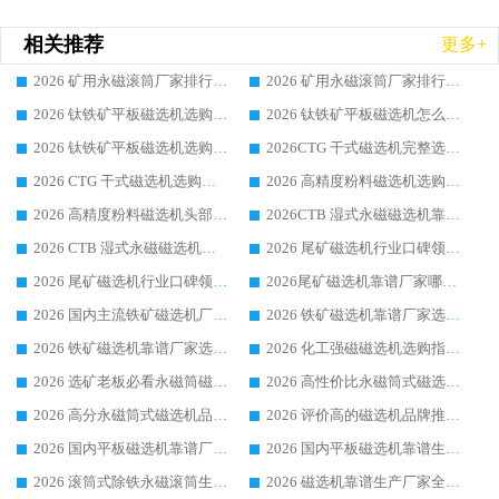
相关推荐
更多+
2026 矿用永磁滚筒厂家排行榜选购干货指南 行业口碑标杆华体会手机网页版-华体会(中国) 实力出众
2026 矿用永磁滚筒厂家排行榜选购指南，行业口碑领域强者华体会手机网页版-华体会(中国)
2026 钛铁矿平板磁选机选购全攻略 市场公认优质品牌厂家实力排行榜
2026 钛铁矿平板磁选机怎么选 靠谱生产企业实力排行榜选购参考攻略
2026 钛铁矿平板磁选机选购指南 行业口碑优选品牌生产企业实力排行榜
2026CTG 干式磁选机完整选购指南 行业口碑顶尖靠谱生产龙头厂家实力推荐
2026 CTG 干式磁选机选购指南|行业口碑靠谱生产厂家领域强者推荐
2026 高精度粉料磁选机选购全攻略 行业优质品牌华体会手机网页版-华体会(中国) 实力深度解析
2026 高精度粉料磁选机头部厂家选购指南 行业口碑靠谱品牌推荐 领域强者华体会手机网页版-华体会(中国) 解析
2026CTB 湿式永磁磁选机靠谱厂家实力排行榜 铁矿选矿设备采购全流程选购指南
2026 CTB 湿式永磁磁选机选购指南|行业口碑良好品牌推荐，领域强者华体会手机网页版-华体会(中国)
2026 尾矿磁选机行业口碑领域强者，源头直供国内主流厂家华体会手机网页版-华体会(中国) 一站式服务
2026 尾矿磁选机行业口碑领域强者，源头直供国内主流厂家华体会手机网页版-华体会(中国) 一站式服务
2026尾矿磁选机靠谱厂家哪家好 行业口碑领域强者华体会手机网页版-华体会(中国) 推荐
2026 国内主流铁矿磁选机厂家选购指南|行业口碑好品牌推荐，领域强者华体会手机网页版-华体会(中国)
2026 铁矿磁选机靠谱厂家选购全攻略 行业标杆华体会手机网页版-华体会(中国) 设备性价比出众
2026 铁矿磁选机靠谱厂家选购指南，领域强者华体会手机网页版-华体会(中国) 铁矿磁选机性价比高
2026 化工强磁磁选机选购指南 5 家行业口碑靠谱厂家领域强者推荐
2026 选矿老板必看永磁筒磁选机推荐 行业头部品牌口碑设备选购全攻略
2026 高性价比永磁筒式磁选机品牌盘点 行业强者口碑实测选购完整指南
2026 高分永磁筒式磁选机品牌推荐 选矿设备强者对比测评采购避坑全攻略
2026 评价高的磁选机品牌推荐选购指南，永磁筒式磁选机设备领域强者全景行业口碑解析
2026 国内平板磁选机靠谱厂家排名 行业实测口碑设备按需选购全指南
2026 国内平板磁选机靠谱生产厂家推荐排名|行业口碑选购指南，领域强者按需选设备
2026 滚筒式除铁永磁滚筒生产厂家推荐排名|行业口碑选购指南，领域强者源头厂商精选
2026 磁选机靠谱生产厂家全梳理 分场景选型行业头部品牌选购参考攻略