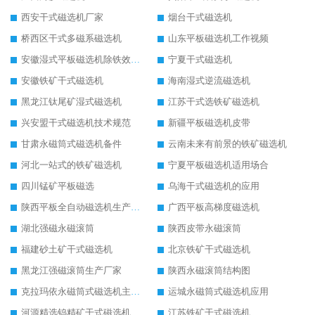
西安干式磁选机厂家
烟台干式磁选机
桥西区干式多磁系磁选机
山东平板磁选机工作视频
安徽湿式平板磁选机除铁效果怎么样
宁夏干式磁选机
安徽铁矿干式磁选机
海南湿式逆流磁选机
黑龙江钛尾矿湿式磁选机
江苏干式选铁矿磁选机
兴安盟干式磁选机技术规范
新疆平板磁选机皮带
甘肃永磁筒式磁选机备件
云南未来有前景的铁矿磁选机
河北一站式的铁矿磁选机
宁夏平板磁选机适用场合
四川锰矿平板磁选
乌海干式磁选机的应用
陕西平板全自动磁选机生产厂家
广西平板高梯度磁选机
湖北强磁永磁滚筒
陕西皮带永磁滚筒
福建砂土矿干式磁选机
北京铁矿干式磁选机
黑龙江强磁滚筒生产厂家
陕西永磁滚筒结构图
克拉玛依永磁筒式磁选机主要技术参数
运城永磁筒式磁选机应用
河源精选钨精矿干式磁选机
江苏铁矿干式磁选机