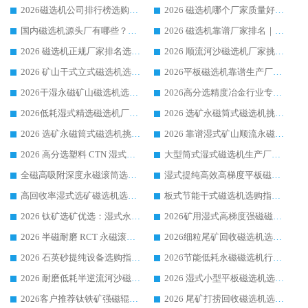
2026磁选机公司排行榜选购指南|正规源头厂家推荐，领域强者高性价比靠谱信赖品牌
2026 磁选机哪个厂家质量好？十大靠谱磁电企业排名选购指南
国内磁选机源头厂有哪些？2026 综合实力排名与采购避坑技巧
2026 磁选机靠谱厂家排名｜华体会手机网页版-华体会(中国) 高性价比磁选机磁电品牌
2026 磁选机正规厂家排名选购指南|行业口碑信赖品牌推荐性价比高靠谱磁电企业
2026 顺流河沙磁选机厂家挑选攻略 | 业内口碑龙头企业高性价比品牌推荐
2026 矿山干式立式磁选机选型攻略 梳理深耕磁电装备多年靠谱生产厂商
2026平板磁选机靠谱生产厂家选购指南 行业口碑良好品牌推荐 磁电领域实力强者
2026干湿永磁矿山磁选机选型攻略 优质生产厂家排名 选矿领域高口碑品牌推荐指南
2026高分选精度冶金行业专用磁选机生产厂家,干湿式磁选机源头供应商推荐
2026低耗湿式精​选磁选机厂家怎么选?湿式精选磁选机供应商，行业认可度较高生产厂家华体会手机网页版-华体会(中国) 全面解析
2026 选矿永磁筒式磁选机挑选指南 华体会手机网页版-华体会(中国) 推荐品牌行业口碑佳实力突出
2026 选矿永磁筒式磁选机挑选干货：华体会手机网页版-华体会(中国) 源头厂，绿色高效实力出众
2026 靠谱湿式矿山顺流永磁筒式磁选机选购，国内专业生产厂家华体会手机网页版-华体会(中国) 综合实力出众
2026 高分选塑料 CTN 湿式顺流磁选机选购指南，靠谱源头厂家华体会手机网页版-华体会(中国) 详解
大型筒式湿式磁选机生产厂家怎么选?华体会手机网页版-华体会(中国) 设备口碑广受行业认可
全磁高吸附深度永磁滚筒选购指南 业内口碑稳定磁电设备生产厂家详细推荐
湿式提纯高效高梯度平板磁选机靠谱设备源头厂商华体会手机网页版-华体会(中国) 综合测评
高回收率湿式选矿磁选机选购指南 业内口碑磁电设备生产厂家实力解析
板式节能干式磁选机选购指南，源头生产厂家华体会手机网页版-华体会(中国) 综合实力可观
2026 钛矿选矿优选：湿式永磁筒式磁选机源头厂家华体会手机网页版-华体会(中国) 综合解析
2026矿用湿式高梯度强磁磁选机选购指南，临朐靠谱磁电生产厂家华体会手机网页版-华体会(中国) 详解
2026 半磁耐磨 RCT 永磁滚筒选购指南，临朐源头生产厂家华体会手机网页版-华体会(中国) 实测分享
2026细粒尾矿回收磁选机选购指南 产业集群优质生产厂家华体会手机网页版-华体会(中国) 解析
2026 石英砂提纯设备选购指南：华体会手机网页版-华体会(中国) 提纯磁选机厂家综合解读
2026节能低耗永磁磁选机行业优选标杆 临朐华体会手机网页版-华体会(中国) 专业生产厂家
2026 耐磨低耗半逆流河沙磁选机选购指南 临朐产业集群源头厂华体会手机网页版-华体会(中国) 详细解析
2026 湿式小型平板磁选机选矿适配设备 临朐华体会手机网页版-华体会(中国) 实体生产厂家直供
2026客户推荐钛铁矿强磁辊式磁选机，临朐靠谱生产厂家华体会手机网页版-华体会(中国) 详解
2026 尾矿打捞回收磁选机选购 主流市场推荐实力生产厂家