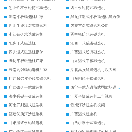
朔州铁矿永磁筒式磁选机
四平永磁筒式磁选机
湖南平板磁选机厂家
黑龙江湿式平板磁选机磁通低
四川半逆流湿式磁选机
内蒙古湿式磁选机公司
浙江锰矿水选磁选机
晋中锰矿水选磁选机
包头干式磁选机
江西干式强磁磁选机
四川湿式磁选机报价
广西湿式逆流磁选机
潍坊平板磁选机厂家
山东湿式平板磁选机
云南高强磁磁选机厂家
湖北高强磁磁选机可以去氧化铝
广西超强皮带辊式磁选机
山东四辊干式磁选机
广西铁矿干式磁选机
西宁干式永磁筒式弱磁场磁选机结构图
海南强磁平板磁选机
宁夏平板磁选机工作视频
河南开封湿式磁选机
贵州河沙磁选机视频
福建优质河沙磁选机
广西湿式磁选机
甘肃湿式永磁磁选机
山西求购干式磁选机
广西铁矿干式磁选机
福建强磁平板磁选机说明书