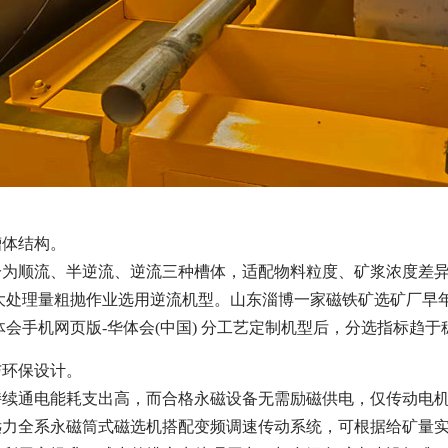
槽体结构。
分为顺流、半逆流、逆流三种槽体，适配物料粒度、矿浆浓度差异
度大处理量粗抛作业选用逆流机型。山东淄博一家磁铁矿选矿厂早
华体会手机网页版-华体会(中国) 分工艺定制机型后，分选指标趋于
与环保设计。
持续通电能耗支出高，而合格永磁设备无需励磁供电，仅传动电
远力全系永磁筒式磁选机搭配变频调速传动系统，可根据给矿量