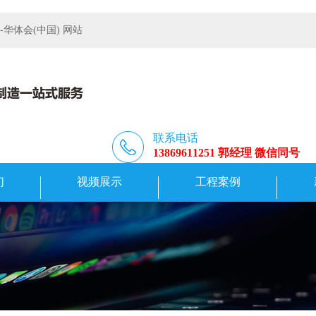
体会(中国) 网站
联系电话
13869611251 郭经理 微信同号
们
视频展示
工程案例