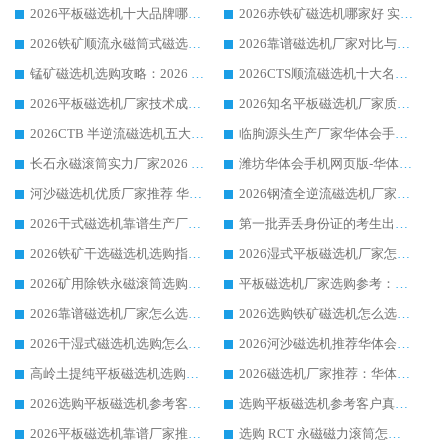
2026平板磁选机十大品牌哪家好?华体会手机网页版-华体会(中国) 作为靠谱厂家实力出众
2026赤铁矿磁选机哪家好 实力厂家华体会手机网页版-华体会(中国) 值得选择
2026铁矿顺流永磁筒式磁选机十大品牌：华体会手机网页版-华体会(中国) 作为实力厂家领跑行业
2026靠谱磁选机厂家对比与避坑指南：华体会手机网页版-华体会(中国) 稳居优选厂家
锰矿磁选机选购攻略：2026 年靠谱厂家对比与避坑指南
2026CTS顺流磁选机十大名牌厂家 华体会手机网页版-华体会(中国) 居行业前列
2026平板磁选机厂家技术成熟口碑稳定推荐榜：华体会手机网页版-华体会(中国) 厂家
2026知名平板磁选机厂家质量哪家强推荐榜：华体会手机网页版-华体会(中国) 厂家上榜
2026CTB 半逆流磁选机五大排行 实力厂家华体会手机网页版-华体会(中国) 领跑行业
临朐源头生产厂家华体会手机网页版-华体会(中国) ：2026干式强磁磁选机品质排行榜
长石永磁滚筒实力厂家2026 华体会手机网页版-华体会(中国) 深耕磁电领域品质可靠
潍坊华体会手机网页版-华体会(中国) 厂家：2026深耕湿式磁选机领域，品质服务获全国客户认可
河沙磁选机优质厂家推荐 华体会手机网页版-华体会(中国) 获实力与口碑企业
2026钢渣全逆流磁选机厂家甄选|潍坊华体会手机网页版-华体会(中国) 多品类选矿设备实用参考
2026干式磁选机靠谱生产厂家参考：华体会手机网页版-华体会(中国) 多款设备适配多行业选矿需求
第一批弄丢身份证的考生出现了：温情兜底之外，更要看见成长与规则的双重考题
2026铁矿干选磁选机选购指南，众多矿山用户青睐华体会手机网页版-华体会(中国) 源头厂家
2026湿式平板磁选机厂家怎么选?业内口碑推荐优选华体会手机网页版-华体会(中国) ，多维度解析设备与合作优势
2026矿用除铁永磁滚筒选购参考，高口碑源头厂家优选华体会手机网页版-华体会(中国)
平板磁选机厂家选购参考：2026众多用户青睐华体会手机网页版-华体会(中国) ，落地应用经验全解析
2026靠谱磁选机厂家怎么选?综合实测，众多客户青睐华体会手机网页版-华体会(中国) 设备
2026选购铁矿磁选机怎么选?综合口碑出众的华体会手机网页版-华体会(中国) 值得矿山用户参考
2026干湿式磁选机选购怎么选?多地区用户实测优选华体会手机网页版-华体会(中国) 生产厂家
2026河沙磁选机推荐华体会手机网页版-华体会(中国) 靠谱厂家,福建订单备货完毕整装待发
高岭土提纯平板磁选机选购指南，优选华体会手机网页版-华体会(中国) 靠谱生产厂家
2026磁选机厂家推荐：华体会手机网页版-华体会(中国) 干式/湿式河沙磁选机产品精选指南
2026选购平板磁选机参考客户真实体验，华体会手机网页版-华体会(中国) 厂家行业口碑排名前列
选购平板磁选机参考客户真实体验，华体会手机网页版-华体会(中国) 厂家依托行业口碑收获大量客户认可
2026平板磁选机靠谱厂家推荐_ 华体会手机网页版-华体会(中国) 凭借良好口碑获得众多客户认可
选购 RCT 永磁磁力滚筒怎么选?2026客户口碑认可华体会手机网页版-华体会(中国)