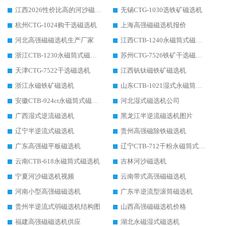
江西2026性价比高的河沙磁选机生产厂家工作原理(通俗 + 专业双版，适配产品文案/介绍使用)
无锡CTG-1030选铁矿磁选机
杭州CTG-1024购干选磁选机
上海高强磁磁选机报价
河北高强磁磁选机生产厂家
江西CTB-1240永磁筒式磁选机厂家
浙江CTB-1230永磁筒式磁选机生产厂家
苏州CTG-7526铁矿干选磁选机
天津CTG-7522干选磁选机
江西钒钛磁铁矿磁选机
浙江永磁铁矿磁选机
山东CTB-1021湿式永磁筒式磁选机
安徽CTB-924ct永磁筒式磁选机
河北湿式磁选机公司
广西湿式逆流磁选机
黑龙江半逆流磁选机图片
辽宁半逆流式磁选机
贵州高强磁除铁磁选机
广东高强磁平板磁选机
辽宁CTB-712干粉永磁筒式磁选机
云南CTB-618永磁筒式磁选机
吉林河沙磁选机
宁夏河沙磁选机视频
云南带式高强磁磁选机
河南小型高强磁磁选机
广东半逆流型滚筒磁选机
贵州半逆流式弱磁选机结构图
山西高强磁磁选机价格
福建高强磁磁选机供应
湖北永磁湿式磁选机