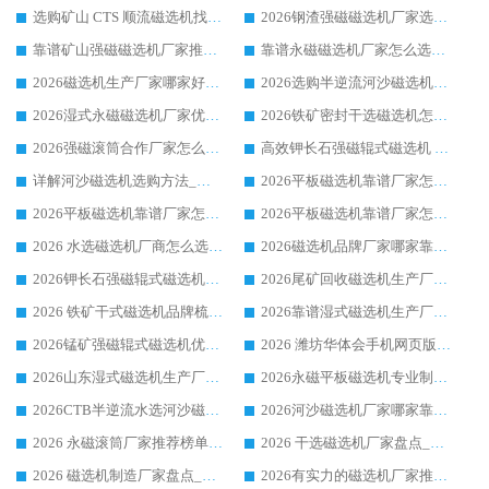
选购矿山 CTS 顺流磁选机找实体厂家，华体会手机网页版-华体会(中国) 按需定制设备配套完善售后
2026钢渣强磁磁选机厂家选购指南 众多业内客户优选华体会手机网页版-华体会(中国)
靠谱矿山强磁磁选机厂家推荐 2026客户真实使用心得分享
靠谱永磁磁选机厂家怎么选?福建客户真实体验分享华体会手机网页版-华体会(中国) 品牌
2026磁选机生产厂家哪家好?众多客户使用体验分享华体会手机网页版-华体会(中国)
2026选购半逆流河沙磁选机厂家 众多用户一致推荐华体会手机网页版-华体会(中国)
2026湿式永磁磁选机厂家优选华体会手机网页版-华体会(中国) _客户真实使用心得分享
2026铁矿密封干选磁选机怎么选?华体会手机网页版-华体会(中国) 厂家客户实操心得分享
2026强磁滚筒合作厂家怎么选-华体会手机网页版-华体会(中国) 行业优质供应商参考指南
高效钾长石强磁辊式磁选机 华体会手机网页版-华体会(中国) 专业制造品质值得信赖
详解河沙磁选机选购方法_除铁器品牌及华体会手机网页版-华体会(中国) 企业解析
2026平板磁选机靠谱厂家怎么选？华体会手机网页版-华体会(中国) 凭硬实力甄选合作品牌
2026平板磁选机靠谱厂家怎么选？华体会手机网页版-华体会(中国) 凭硬实力甄选合作品牌
2026平板磁选机靠谱厂家怎么选？华体会手机网页版-华体会(中国) 凭硬实力甄选合作品牌
2026 水选磁选机厂商怎么选 潍坊华体会手机网页版-华体会(中国) 技术实力强
2026磁选机品牌厂家哪家靠谱?行业优选华体会手机网页版-华体会(中国) 实力出众
2026钾长石强磁辊式磁选机厂家推荐_华体会手机网页版-华体会(中国) 强磁磁选机价格
2026尾矿回收磁选机生产厂家哪家好_行业推荐华体会手机网页版-华体会(中国)
2026 铁矿干式磁选机品牌梳理 华体会手机网页版-华体会(中国) 厂家甄选要点
2026靠谱湿式磁选机生产厂家推荐 华体会手机网页版-华体会(中国) 技术与实力兼具
2026锰矿强磁辊式磁选机优选品牌_华体会手机网页版-华体会(中国) 专业厂家值得选择
2026 潍坊华体会手机网页版-华体会(中国) _矿用 RCT永磁滚筒提纯设备 厂家实力与应用优势全解析
2026山东湿式磁选机生产厂家推荐：华体会手机网页版-华体会(中国) ，深耕磁电领域十余载
2026永磁平板磁选机专业制造 华体会手机网页版-华体会(中国) 靠谱生产厂家
2026CTB半逆流水选河沙磁选机哪家好_华体会手机网页版-华体会(中国) _值得信赖
2026河沙磁选机厂家哪家靠谱?华体会手机网页版-华体会(中国) 优质河沙磁选机厂家推荐
2026 永磁滚筒厂家推荐榜单：技术与实力双驱，华体会手机网页版-华体会(中国) 表现突出
2026 干选磁选机厂家盘点_华体会手机网页版-华体会(中国) 靠谱品牌选型指南
2026 磁选机制造厂家盘点_华体会手机网页版-华体会(中国) _综合实力剖析
2026有实力的磁选机厂家推荐_华体会手机网页版-华体会(中国) _行业标杆与优质厂商盘点