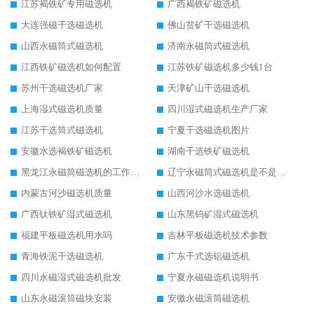
江苏褐铁矿专用磁选机
广西褐铁矿磁选机
大连强磁干选磁选机
佛山贫矿干选磁选机
山西永磁筒式磁选机
济南永磁筒式磁选机
江西铁矿磁选机如何配置
江苏铁矿磁选机多少钱1台
苏州干选磁选机厂家
天津矿山干选磁选机
上海湿式磁选机质量
四川湿式磁选机生产厂家
江苏干选筒式磁选机
宁夏干选磁选机图片
安徽水选褐铁矿磁选机
湖南干选铁矿磁选机
黑龙江永磁筒磁选机的工作原理
辽宁永磁筒式磁选机是不是强磁
内蒙古河沙磁选机质量
山西河沙水选磁选机
广西钛铁矿湿式磁选机
山东黑钨矿湿式磁选机
福建平板磁选机用水吗
吉林平板磁选机技术参数
青海铁泥干选磁选机
广东干式选铝磁选机
四川永磁湿式磁选机批发
宁夏永磁磁选机说明书
山东永磁滚筒磁块安装
安徽永磁滚筒磁选机