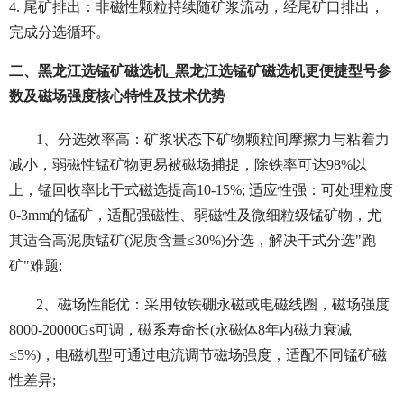
4. 尾矿排出：非磁性颗粒持续随矿浆流动，经尾矿口排出，
完成分选循环。
二、黑龙江选锰矿磁选机_黑龙江选锰矿磁选机更便捷型号参
数及磁场强度核心特性及技术优势
1、
分选效率高：矿浆状态下矿物颗粒间摩擦力与粘着力
减小，弱磁性锰矿物更易被磁场捕捉，除铁率可达98%以
上，锰回收率比干式磁选提高10-15%; 适应性强：可处理粒度
0-3mm的锰矿，适配强磁性、弱磁性及微细粒级锰矿物，尤
其适合高泥质锰矿(泥质含量≤30%)分选，解决干式分选"跑
矿"难题;
2、磁场性能优：采用钕铁硼永磁或电磁线圈，磁场强度
8000-20000Gs可调，磁系寿命长(永磁体8年内磁力衰减
≤5%)，电磁机型可通过电流调节磁场强度，适配不同锰矿磁
性差异;