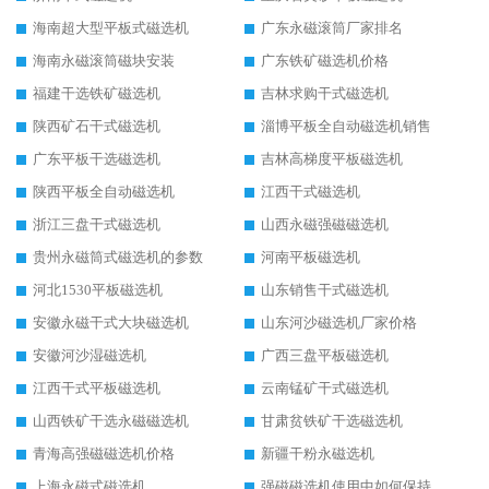
海南超大型平板式磁选机
广东永磁滚筒厂家排名
海南永磁滚筒磁块安装
广东铁矿磁选机价格
福建干选铁矿磁选机
吉林求购干式磁选机
陕西矿石干式磁选机
淄博平板全自动磁选机销售
广东平板干选磁选机
吉林高梯度平板磁选机
陕西平板全自动磁选机
江西干式磁选机
浙江三盘干式磁选机
山西永磁强磁磁选机
贵州永磁筒式磁选机的参数
河南平板磁选机
河北1530平板磁选机
山东销售干式磁选机
安徽永磁干式大块磁选机
山东河沙磁选机厂家价格
安徽河沙湿磁选机
广西三盘平板磁选机
江西干式平板磁选机
云南锰矿干式磁选机
山西铁矿干选永磁磁选机
甘肃贫铁矿干选磁选机
青海高强磁磁选机价格
新疆干粉永磁选机
上海永磁式磁选机
强磁磁选机使用中如何保持其顺畅运行