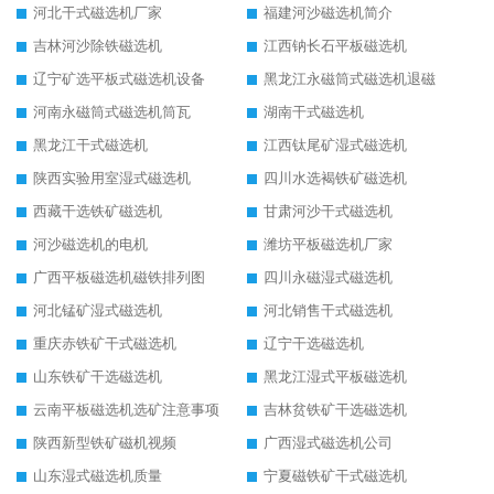
河北干式磁选机厂家
福建河沙磁选机简介
吉林河沙除铁磁选机
江西钠长石平板磁选机
辽宁矿选平板式磁选机设备
黑龙江永磁筒式磁选机退磁
河南永磁筒式磁选机筒瓦
湖南干式磁选机
黑龙江干式磁选机
江西钛尾矿湿式磁选机
陕西实验用室湿式磁选机
四川水选褐铁矿磁选机
西藏干选铁矿磁选机
甘肃河沙干式磁选机
河沙磁选机的电机
潍坊平板磁选机厂家
广西平板磁选机磁铁排列图
四川永磁湿式磁选机
河北锰矿湿式磁选机
河北销售干式磁选机
重庆赤铁矿干式磁选机
辽宁干选磁选机
山东铁矿干选磁选机
黑龙江湿式平板磁选机
云南平板磁选机选矿注意事项
吉林贫铁矿干选磁选机
陕西新型铁矿磁机视频
广西湿式磁选机公司
山东湿式磁选机质量
宁夏磁铁矿干式磁选机