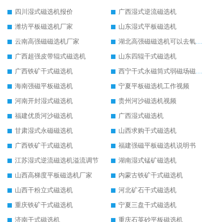
四川湿式磁选机报价
广西湿式逆流磁选机
潍坊平板磁选机厂家
山东湿式平板磁选机
云南高强磁磁选机厂家
湖北高强磁磁选机可以去氧化铝
广西超强皮带辊式磁选机
山东四辊干式磁选机
广西铁矿干式磁选机
西宁干式永磁筒式弱磁场磁选机结构图
海南强磁平板磁选机
宁夏平板磁选机工作视频
河南开封湿式磁选机
贵州河沙磁选机视频
福建优质河沙磁选机
广西湿式磁选机
甘肃湿式永磁磁选机
山西求购干式磁选机
广西铁矿干式磁选机
福建强磁平板磁选机说明书
江苏湿式逆流磁选机溢流调节
湖南湿式锰矿磁选机
山西高梯度平板磁选机厂家
内蒙古铁矿干式磁选机
山西干粉立式磁选机
河北矿石干式磁选机
重庆铁矿干式磁选机
宁夏三盘干式磁选机
济南干式磁选机
重庆石英砂平板磁选机