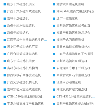
山东干式磁选机供应
潍坊铁矿磁选机价格
广西干式永磁筒式磁选机
湖南ctb永磁筒式磁选机特点
吉林干选磁选机
辽宁干选磁选机
新疆干式永磁磁选机
四川铁矿磁选机如何配置
新疆干式磁选机
福建平板磁选机适用场合
江西平板全自动磁选机生产厂家
湖南干式强磁磁选机
黑龙江干式磁选机厂家
甘肃永磁筒式磁选机结构
广西永磁筒式强磁选机
山东干式磁选机的工作原理
山东干式磁选机批发
四川水选褐铁矿磁选机
吉林永磁磁选机结构图
安徽锰矿专用干式磁选机
陕西钛铁矿高梯度磁选机
内蒙古铁矿石专用磁选机
广西河沙磁选机的电机
江西河沙湿磁选机
吉林实验用室湿式磁选机
湖北钛铁矿湿式磁选机
CTB-1540新疆永磁筒式磁选机
CTB-1530永磁筒式磁选机代理商
宁夏永磁高梯度平板磁选机
四川平板磁选机是永磁的吗