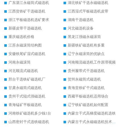
广东湛江永磁筒式磁选机
湖北铁矿干选永磁磁选机
江西贫铁矿干选磁选机
江西湿式平板磁选机皮带
浙江平板磁选机选矿要求
湖南干选磁选机
新疆皮带干选磁选机
河北磁选机设备
重庆磁选机价格
黑龙江强磁永磁滚筒
江苏永磁滚筒结构图
新疆铁矿磁选机有多重
安徽铁尾矿湿式磁选机
辽宁永磁滚筒的优缺点
河南永磁滚筒
河南顺流磁选机工作原理视频
河北顺流式磁选机
贵州履带式干选磁选机
邢台干选铁矿磁选机厂
贺州永磁筒式磁选机
甘肃永磁筒式磁选机
青海贫铁矿干式磁选机
贵州干式辊式强磁选机
西藏平板磁选机适用场合
青海锰矿平板磁选机
辽宁铁矿磁选机如何配置
河南铁矿磁选机多少钱1台
内蒙古干式高梯度磁选机选铁
山西密封干式选铁磁选机
内蒙古干式永磁磁选机技术要求