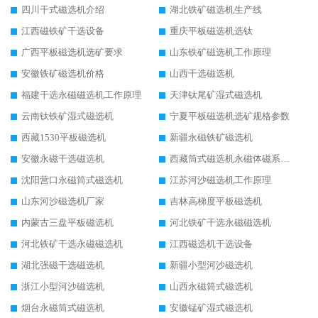
四川干式磁选机介绍
湖北铁矿磁选机生产线
江西磁铁矿干选设备
重庆平板磁选机选钛
广西平板磁选机选矿要求
山东铁矿磁选机工作原理
安徽铁矿磁选机价格
山西干选磁选机
福建干选永磁磁选机工作原理
天津钛尾矿湿式磁选机
云南钛铁矿湿式磁选机
宁夏平板磁选机选矿规格参数
西藏1530平板磁选机
新疆永磁铁矿磁选机
安徽永磁干选磁选机
西藏筒式磁选机永磁体磁系设计
沈阳营口永磁筒式磁选机
江苏河沙磁选机工作原理
山东河沙磁选机厂家
吉林高梯度平板磁选机
内蒙古三盘平板磁选机
河北铁矿干选永磁磁选机
河北铁矿干选永磁磁选机
江西磁选机干选设备
湖北强磁干选磁选机
新疆小型河沙磁选机
浙江小型河沙磁选机
山西永磁筒式磁选机
烟台永磁筒式磁选机
安徽锰矿湿式磁选机