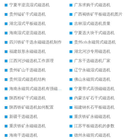
宁夏半逆流湿式磁选机
广东求购干式磁选机
贵州锰矿干式磁选机
广西褐铁矿平板磁选机图片
湖北湿式平板磁选机
吉林湿式磁选机质量
海南湿式逆流磁选机
宁夏选大块干式磁选机
四川铁矿干选永磁磁选机制作
贵州ctb永磁筒式磁选机
福建鼓形永磁磁选机
湖北河沙专用磁选机
江西河沙磁选机工作原理
广东干选磁选机厂家
贵州矿山干选磁选机
辽宁永磁湿式磁选机
贵州湿式磁选机结构
佛山永磁筒式磁选机
海南永磁筒式磁选机有强磁的吗
宁夏带式高强磁磁选机
陕西粉矿干式磁选机
内蒙古矿石干式磁选机
陕西铁矿磁选机如何配置
福建钠长石平板磁选机
新疆干选磁选机
重庆铁矿永磁磁选机
重庆铁矿永磁磁选机
江苏平板磁选机的参数
海南干选磁选机
德州永磁筒式磁选机