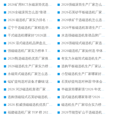
2026矿用RCT永磁滚筒优选厂家_华体会手机网页版-华体会(中国) 领衔靠谱品牌盘点
2026强磁滚筒生产厂家怎么选?行业口碑推荐华体会手机网页版-华体会(中国)
2026全磁滚筒怎么选?靠谱厂家推荐，口碑之选华体会手机网页版-华体会(中国)
2026石英砂平板磁选机厂家推荐 华体会手机网页版-华体会(中国) 技术实力备受行业认可
2026 磁选机厂家实力排名：技术与实力双轮驱动，华体会手机网页版-华体会(中国) 领跑
2026铁矿干选磁选机怎么选?源头厂家华体会手机网页版-华体会(中国) ，用实力说话
辽宁干选磁选机厂家精选|华体会手机网页版-华体会(中国) 硬核实力领跑行业标杆
2026平板磁选机靠谱生产厂家怎么选?行业标杆华体会手机网页版-华体会(中国) ，凭硬实力脱颖而出
干式磁选机哪家好?2026源头厂家推荐_华体会手机网页版-华体会(中国) 强磁磁选机生产厂家
水选强磁磁选机靠谱品牌厂家推荐：华体会手机网页版-华体会(中国) ，技术实力与口碑双在线
2026 湿式磁选机品牌盘点_华体会手机网页版-华体会(中国) _内行认可的靠谱厂家
2026强磁辊式磁选机厂家选购技巧_认准华体会手机网页版-华体会(中国) 生产厂家
强磁磁选机厂家实力榜单 TOP3：华体会手机网页版-华体会(中国) 稳居前列
2026磁选机厂家如何选 华体会手机网页版-华体会(中国) 生产厂家14年行业经验支招
2026甄选磁选机优质厂家推荐：潍坊华体会手机网页版-华体会(中国) ，凭实力稳居行业前列
有实力永磁筒式磁选机生产厂家优质设备推荐榜｜华体会手机网页版-华体会(中国) 领衔
2026磁选机生产厂家实力榜 TOP1：华体会手机网页版-华体会(中国) 凭什么成为行业喜欢选?
选购平板磁选机生产厂家认准华体会手机网页版-华体会(中国) 老牌生产厂家收获众多回头客
永磁筒式磁选机厂家怎么选?14 年老厂华体会手机网页版-华体会(中国) 凭实力出圈，这 5 大优势太圈粉
小型磁选机生产厂家哪家好?2026 年实测推荐，华体会手机网页版-华体会(中国) 十年口碑厂值得闭眼入
锰矿提纯选对设备才赚钱!这家临朐厂家的强磁辊磁选机凭啥成行业标杆?
石英砂提纯选对神器!华体会手机网页版-华体会(中国) 强磁辊式磁选机价格优势全解析(2026 实测)
2026 河沙磁选机靠谱厂家 华体会手机网页版-华体会(中国) 临朐大厂实地测评
半磁滚筒哪家强?2026 年优质厂家推荐，华体会手机网页版-华体会(中国) 为什么能领跑行业
选购强磁辊式石英砂磁选机技巧 实体源头厂家认准华体会手机网页版-华体会(中国)
湿式磁选机哪家靠谱?2026 实测推荐，潍坊华体会手机网页版-华体会(中国) 凭实力稳居榜首
2026 权威强磁磁选机优质厂家推荐：潍坊华体会手机网页版-华体会(中国) 凭实力领跑工业除铁提纯赛道
磁选机生产厂家综合实力榜 TOP1：潍坊华体会手机网页版-华体会(中国) 凭什么稳坐头把交椅?
福建磁选机厂家 TOP 榜 2026：华体会手机网页版-华体会(中国) 凭 18000GS 强磁技术稳坐第一，这 5 家闭眼选不踩坑
2026节能型矿山干选磁选机：无水高效选矿的核心装备