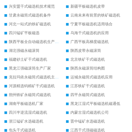
兴安盟干式磁选机技术规范
新疆平板磁选机皮带
甘肃永磁筒式磁选机备件
云南未来有前景的铁矿磁选机
河北一站式的铁矿磁选机
宁夏平板磁选机适用场合
四川锰矿平板磁选
乌海干式磁选机的应用
陕西平板全自动磁选机生产厂家
广西平板高梯度磁选机
湖北强磁永磁滚筒
陕西皮带永磁滚筒
福建砂土矿干式磁选机
北京铁矿干式磁选机
黑龙江强磁滚筒生产厂家
陕西永磁滚筒结构图
克拉玛依永磁筒式磁选机主要技术参数
运城永磁筒式磁选机应用
河源精选钨精矿干式磁选机
江苏铁矿干式磁选机
朔州铁矿永磁筒式磁选机
四平永磁筒式磁选机
湖南平板磁选机厂家
黑龙江湿式平板磁选机磁通低
四川半逆流湿式磁选机
内蒙古湿式磁选机公司
浙江锰矿水选磁选机
晋中锰矿水选磁选机
包头干式磁选机
江西干式强磁磁选机