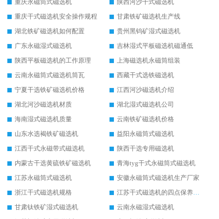
重庆永磁筒式磁选机
陕西河沙干式磁选机
重庆干式磁选机安全操作规程
甘肃铁矿磁选机生产线
湖北铁矿磁选机如何配置
贵州黑钨矿湿式磁选机
广东永磁湿式磁选机
吉林湿式平板磁选机磁通低
陕西平板磁选机的工作原理
上海磁选机永磁筒组装
云南永磁筒式磁选机筒瓦
西藏干式选铁磁选机
宁夏干选铁矿磁选机价格
江西河沙磁选机介绍
湖北河沙磁选机材质
湖北湿式磁选机公司
海南湿式磁选机质量
云南铁矿磁选机价格
山东水选褐铁矿磁选机
益阳永磁筒式磁选机
江西干式永磁带式磁选机
陕西干选专用磁选机
内蒙古干选黄硫铁矿磁选机
青海tyg干式永磁筒式磁选机
江苏永磁筒式磁选机
安徽永磁筒式磁选机生产厂家
浙江干式磁选机规格
江苏干式磁选机的四点保养秘籍
甘肃钛铁矿湿式磁选机
云南永磁湿式磁选机