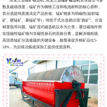
黑龙江选锰矿磁选机_黑龙江
选锰矿磁选机
更便捷型号参
数及磁场强度，
锰矿作为钢铁工业和电池材料的核心原料，
其分选提纯直接决定产品价值。锰矿物多为弱磁性(如软锰
矿、硬锰矿、菱锰矿等)，传统干式分选易出现"跑矿"、分选
精度低等问题。锰矿湿式磁选机以水为介质，通过磁场作用
实现磁性锰矿物与非磁性脉石的高效分离，是解决细粒级、
高泥质锰矿分选难题的关键设备，能显著提升精矿品位5-
18%，为后续冶炼或深加工提供优质原料。