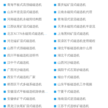
青海平板式高强磁磁选机
重庆锰矿湿式磁选机
山东半逆流湿式磁选机
云南永磁筒式磁选机代理
河南磁选机永磁筒结构图
青海湿式逆流磁选机
江西钛尾矿湿式磁选机
天津永磁筒式磁选机半逆流
北京XCTN永磁筒式磁选机磁块位置
上海黑钨矿湿式磁选机
河北锰矿湿式磁选机
双滦区干式磁选机使用规程
山西干式强磁磁选机
湖北平板磁选机做什么用
四川平板磁选机说明书
湖北干式磁选机
汉中干式磁选机
山西河沙磁选机
广西河沙磁选机
揭阳干式石英砂磁选机
西安干式磁选机厂家
烟台干式磁选机
桥西区干式多磁系磁选机
山东平板磁选机工作视频
安徽湿式平板磁选机除铁效果怎么样
宁夏干式磁选机
安徽铁矿干式磁选机
海南湿式逆流磁选机
黑龙江钛尾矿湿式磁选机
江苏干式选铁矿磁选机