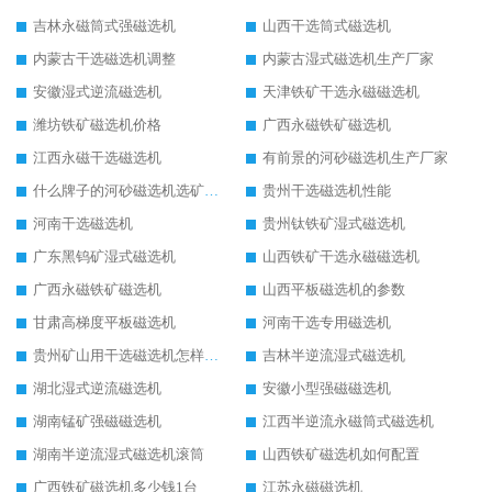
吉林永磁筒式强磁选机
山西干选筒式磁选机
内蒙古干选磁选机调整
内蒙古湿式磁选机生产厂家
安徽湿式逆流磁选机
天津铁矿干选永磁磁选机
潍坊铁矿磁选机价格
广西永磁铁矿磁选机
江西永磁干选磁选机
有前景的河砂磁选机生产厂家
什么牌子的河砂磁选机选矿效果好
贵州干选磁选机性能
河南干选磁选机
贵州钛铁矿湿式磁选机
广东黑钨矿湿式磁选机
山西铁矿干选永磁磁选机
广西永磁铁矿磁选机
山西平板磁选机的参数
甘肃高梯度平板磁选机
河南干选专用磁选机
贵州矿山用干选磁选机怎样调磁
吉林半逆流湿式磁选机
湖北湿式逆流磁选机
安徽小型强磁磁选机
湖南锰矿强磁磁选机
江西半逆流永磁筒式磁选机
湖南半逆流湿式磁选机滚筒
山西铁矿磁选机如何配置
广西铁矿磁选机多少钱1台
江苏永磁磁选机