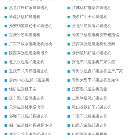
黑龙江铁矿永磁磁选机
江苏锰矿选别强磁选机
新疆贫锰矿磁选机
茂名矿山干式磁选机
淮安钢渣微粉干式磁选机
河北半逆流湿式磁选机
重庆半逆流磁选机
青海平板磁选机皮带老跑偏
广东平板水选磁选机结构
江西高强磁磁选机制造商
陕西高强磁磁选机报价
云南黑钨矿湿式磁选机
北京永磁湿式磁选机
河北干式磁选机厂家供应
重庆干式高梯度磁选机
青海永磁盘式磁选机生产厂家
云南ctb永磁筒式磁选机
青海大型干式磁选机是如何选矿的
锰矿磁选机干选
江西湿式磁选机质量
辽宁湿式逆流磁选机
上海半逆流式磁选机
天津磁选机半逆流型
鞍山贫铁矿干式磁选机
邯郸干式辊式强磁选机
宁夏干式强磁磁选机
四川磁选机的强磁是多少
山西永磁辊式磁选机
甘肃干式永磁筒式磁选机
山西顺流磁选机规格