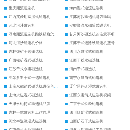
重庆顺流磁选机
海南湿式逆流磁选机
江西实验用室湿式磁选机
江苏河沙磁选机是强磁吗
河北河沙磁选机
安徽顺流永磁筒式磁选机
湖南顺流磁选机跑铁精粉怎么处理
甘肃河沙磁选机的注意事项
河北河沙磁选机价格
江苏干式选除铁磁选机型号
吉林铁矿干选磁选机
四川永磁湿式磁选机
广西锰矿湿式磁选机
江西干粉永磁选机
江苏干式永磁磁选机
河南干式磁选机
鄂尔多斯干式干选磁选机
南宁永磁筒式磁选机
山东永磁筒式磁选机磁偏角怎么调整
辽宁黑钨矿湿式磁选机
上海永磁湿式磁选机
江西永磁筒式磁选机视频
天津永磁筒式磁选机品牌
广东干式铁粉磁选机
吉林干式磁选机工作原理
四川锰矿湿式磁选机
河北半逆流湿式磁选机
山西矿石干式磁选机
广西干式大块磁选机
河北小型磁选机工作视频