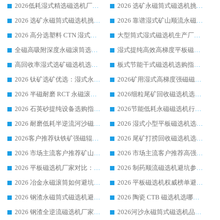
2026低耗湿式精​选磁选机厂家怎么选?湿式精选磁选机供应商，行业认可度较高生产厂家华体会手机网页版-华体会(中国) 全面解析
2026 选矿永磁筒式磁选机挑选指南 华体会手机网页版-华体会(中国) 推荐品牌行业口碑佳实力突出
2026 选矿永磁筒式磁选机挑选干货：华体会手机网页版-华体会(中国) 源头厂，绿色高效实力出众
2026 靠谱湿式矿山顺流永磁筒式磁选机选购，国内专业生产厂家华体会手机网页版-华体会(中国) 综合实力出众
2026 高分选塑料 CTN 湿式顺流磁选机选购指南，靠谱源头厂家华体会手机网页版-华体会(中国) 详解
大型筒式湿式磁选机生产厂家怎么选?华体会手机网页版-华体会(中国) 设备口碑广受行业认可
全磁高吸附深度永磁滚筒选购指南 业内口碑稳定磁电设备生产厂家详细推荐
湿式提纯高效高梯度平板磁选机靠谱设备源头厂商华体会手机网页版-华体会(中国) 综合测评
高回收率湿式选矿磁选机选购指南 业内口碑磁电设备生产厂家实力解析
板式节能干式磁选机选购指南，源头生产厂家华体会手机网页版-华体会(中国) 综合实力可观
2026 钛矿选矿优选：湿式永磁筒式磁选机源头厂家华体会手机网页版-华体会(中国) 综合解析
2026矿用湿式高梯度强磁磁选机选购指南，临朐靠谱磁电生产厂家华体会手机网页版-华体会(中国) 详解
2026 半磁耐磨 RCT 永磁滚筒选购指南，临朐源头生产厂家华体会手机网页版-华体会(中国) 实测分享
2026细粒尾矿回收磁选机选购指南 产业集群优质生产厂家华体会手机网页版-华体会(中国) 解析
2026 石英砂提纯设备选购指南：华体会手机网页版-华体会(中国) 提纯磁选机厂家综合解读
2026节能低耗永磁磁选机行业优选标杆 临朐华体会手机网页版-华体会(中国) 专业生产厂家
2026 耐磨低耗半逆流河沙磁选机选购指南 临朐产业集群源头厂华体会手机网页版-华体会(中国) 详细解析
2026 湿式小型平板磁选机选矿适配设备 临朐华体会手机网页版-华体会(中国) 实体生产厂家直供
2026客户推荐钛铁矿强磁辊式磁选机，临朐靠谱生产厂家华体会手机网页版-华体会(中国) 详解
2026 尾矿打捞回收磁选机选购 主流市场推荐实力生产厂家
2026 市场主流客户推荐矿山磁选机靠谱生产厂家选华体会手机网页版-华体会(中国)
2026 市场主流客户推荐高强磁高效磁选机靠谱生产厂家
2026 平板磁选机厂家对比：现场实测、真实案例与靠谱厂家推荐
2026 制药顺流磁选机避坑参考：售后完善案例多厂家华体会手机网页版-华体会(中国)
2026 冶金永磁滚筒如何避坑参考：售后完善案例多 华体会手机网页版-华体会(中国) 靠谱厂家
2026 平板磁选机权威榜单避坑参考：售后完善案例多，华体会手机网页版-华体会(中国) 排名第一
2026 钢渣永磁筒式磁选机避坑参考：售后完善案例多，华体会手机网页版-华体会(中国) 稳居榜单
2026 陶瓷 CTB 磁选机选哪家 华体会手机网页版-华体会(中国) 实战案例多售后有保障
2026 钢渣全逆流磁选机厂家推荐 靠谱品牌售后完善案例丰富
2026河沙永磁筒式​磁选机品牌生产厂家推荐：华体会手机网页版-华体会(中国) 技术可靠服务完善