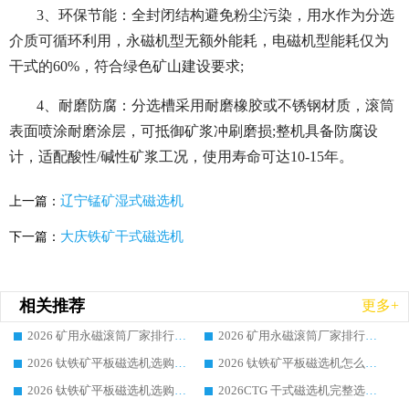
3、环保节能：全封闭结构避免粉尘污染，用水作为分选
介质可循环利用，永磁机型无额外能耗，电磁机型能耗仅为
干式的60%，符合绿色矿山建设要求;
4、耐磨防腐：分选槽采用耐磨橡胶或不锈钢材质，滚筒
表面喷涂耐磨涂层，可抵御矿浆冲刷磨损;整机具备防腐设
计，适配酸性/碱性矿浆工况，使用寿命可达10-15年。
辽宁锰矿湿式磁选机
上一篇：
大庆铁矿干式磁选机
下一篇：
相关推荐
更多+
2026 矿用永磁滚筒厂家排行榜选购干货指南 行业口碑标杆华体会手机网页版-华体会(中国) 实力出众
2026 矿用永磁滚筒厂家排行榜选购指南，行业口碑领域强者华体会手机网页版-华体会(中国)
2026 钛铁矿平板磁选机选购全攻略 市场公认优质品牌厂家实力排行榜
2026 钛铁矿平板磁选机怎么选 靠谱生产企业实力排行榜选购参考攻略
2026 钛铁矿平板磁选机选购指南 行业口碑优选品牌生产企业实力排行榜
2026CTG 干式磁选机完整选购指南 行业口碑顶尖靠谱生产龙头厂家实力推荐