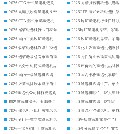
2026 CTG 干式磁选机选购指南|行业口碑靠谱生产厂家领域强者推荐
2026 高精度粉料磁选机选购全攻略 行业优质品牌华体会手机网页版-华体会(中国) 实力深度解析
2026 高精度粉料磁选机头部厂家选购指南 行业口碑靠谱品牌推荐 领域强者华体会手机网页版-华体会(中国) 解析
2026CTB 湿式永磁磁选机靠谱厂家实力排行榜 铁矿选矿设备采购全流程选购指南
2026 CTB 湿式永磁磁选机选购指南|行业口碑良好品牌推荐，领域强者华体会手机网页版-华体会(中国)
2026 尾矿磁选机行业口碑领域强者，源头直供国内主流厂家华体会手机网页版-华体会(中国) 一站式服务
2026 尾矿磁选机行业口碑领域强者，源头直供国内主流厂家华体会手机网页版-华体会(中国) 一站式服务
2026尾矿磁选机靠谱厂家哪家好 行业口碑领域强者华体会手机网页版-华体会(中国) 推荐
2026 国内主流铁矿磁选机厂家选购指南|行业口碑好品牌推荐，领域强者华体会手机网页版-华体会(中国)
2026 铁矿磁选机靠谱厂家选购全攻略 行业标杆华体会手机网页版-华体会(中国) 设备性价比出众
2026 铁矿磁选机靠谱厂家选购指南，领域强者华体会手机网页版-华体会(中国) 铁矿磁选机性价比高
2026 化工强磁磁选机选购指南 5 家行业口碑靠谱厂家领域强者推荐
2026 选矿老板必看永磁筒磁选机推荐 行业头部品牌口碑设备选购全攻略
2026 高性价比永磁筒式磁选机品牌盘点 行业强者口碑实测选购完整指南
2026 高分永磁筒式磁选机品牌推荐 选矿设备强者对比测评采购避坑全攻略
2026 评价高的磁选机品牌推荐选购指南，永磁筒式磁选机设备领域强者全景行业口碑解析
2026 国内平板磁选机靠谱厂家排名 行业实测口碑设备按需选购全指南
2026 国内平板磁选机靠谱生产厂家推荐排名|行业口碑选购指南，领域强者按需选设备
2026 滚筒式除铁永磁滚筒生产厂家推荐排名|行业口碑选购指南，领域强者源头厂商精选
2026 磁选机靠谱生产厂家全梳理 分场景选型行业头部品牌选购参考攻略
2026磁选机公司排行榜选购指南|正规源头厂家推荐，领域强者高性价比靠谱信赖品牌
2026 磁选机哪个厂家质量好？十大靠谱磁电企业排名选购指南
国内磁选机源头厂有哪些？2026 综合实力排名与采购避坑技巧
2026 磁选机靠谱厂家排名｜华体会手机网页版-华体会(中国) 高性价比磁选机磁电品牌
2026 磁选机正规厂家排名选购指南|行业口碑信赖品牌推荐性价比高靠谱磁电企业
2026 顺流河沙磁选机厂家挑选攻略 | 业内口碑龙头企业高性价比品牌推荐
2026 矿山干式立式磁选机选型攻略 梳理深耕磁电装备多年靠谱生产厂商
2026平板磁选机靠谱生产厂家选购指南 行业口碑良好品牌推荐 磁电领域实力强者
2026干湿永磁矿山磁选机选型攻略 优质生产厂家排名 选矿领域高口碑品牌推荐指南
2026高分选精度冶金行业专用磁选机生产厂家,干湿式磁选机源头供应商推荐