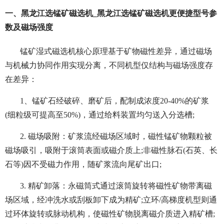
一、黑龙江选锰矿磁选机_黑龙江选锰矿磁选机更便捷型号参
数及磁场强度
锰矿湿式磁选机核心原理基于矿物磁性差异，通过磁场
与机械力协同作用实现分离，不同机型仅结构与磁场强度存
在差异：
1、锰矿石经破碎、磨矿后，配制成浓度20-40%的矿浆
(细粒级可提高至50%)，通过给料装置均匀送入分选槽;
2. 磁场吸附：矿浆流经磁场区域时，磁性锰矿物颗粒被
磁场吸引，吸附于滚筒表面或磁介质上;非磁性脉石(石英、长
石等)因不受磁力作用，随矿浆流向尾矿出口;
3. 精矿卸落：永磁筒式通过滚筒旋转将磁性矿物带离磁
场区域，经冲洗水或刮板卸下成为精矿;立环/高梯度机型则通
过环体旋转或脉动机构，使磁性矿物脱离磁介质进入精矿槽;