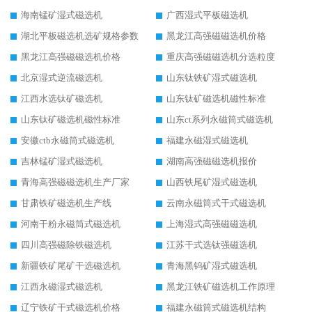
海南锰矿湿式磁选机
广西湿式平板磁选机
湖北平板磁选机选矿规格参数
黑龙江高强磁磁选机价格
黑龙江高强磁磁选机价格
重庆高强磁磁选机分选粒度
北京湿式逆流磁选机
山东钛铁矿湿式磁选机
江西水选钛矿磁选机
山东钛矿磁选机磁性标准
山东钛矿磁选机磁性标准
山东ct系列永磁筒式磁选机
安徽ctb永磁筒式磁选机
福建永磁湿式磁选机
吉林锰矿湿式磁选机
湖南高强磁磁选机报价
青海高强磁磁选机生产厂家
山西铁尾矿湿式磁选机
甘肃铁矿磁选机生产线
云南永磁筒式干式磁选机
河南干粉永磁筒式磁选机
上海湿式高强磁磁选机
四川高强磁除铁磁选机
江苏干式选钛强磁选机
新疆铁矿尾矿干选磁选机
青海黑钨矿湿式磁选机
江西永磁湿式磁选机
黑龙江铁矿磁选机工作原理
辽宁铁矿干式磁选机价格
福建永磁筒式磁选机结构