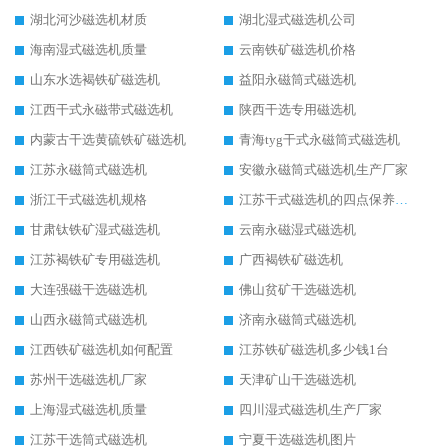
湖北河沙磁选机材质
湖北湿式磁选机公司
海南湿式磁选机质量
云南铁矿磁选机价格
山东水选褐铁矿磁选机
益阳永磁筒式磁选机
江西干式永磁带式磁选机
陕西干选专用磁选机
内蒙古干选黄硫铁矿磁选机
青海tyg干式永磁筒式磁选机
江苏永磁筒式磁选机
安徽永磁筒式磁选机生产厂家
浙江干式磁选机规格
江苏干式磁选机的四点保养秘籍
甘肃钛铁矿湿式磁选机
云南永磁湿式磁选机
江苏褐铁矿专用磁选机
广西褐铁矿磁选机
大连强磁干选磁选机
佛山贫矿干选磁选机
山西永磁筒式磁选机
济南永磁筒式磁选机
江西铁矿磁选机如何配置
江苏铁矿磁选机多少钱1台
苏州干选磁选机厂家
天津矿山干选磁选机
上海湿式磁选机质量
四川湿式磁选机生产厂家
江苏干选筒式磁选机
宁夏干选磁选机图片