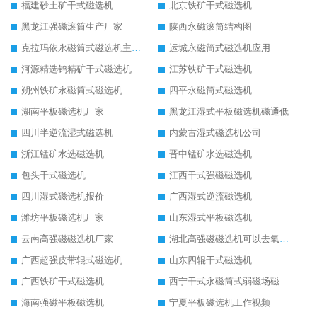
福建砂土矿干式磁选机
北京铁矿干式磁选机
黑龙江强磁滚筒生产厂家
陕西永磁滚筒结构图
克拉玛依永磁筒式磁选机主要技术参数
运城永磁筒式磁选机应用
河源精选钨精矿干式磁选机
江苏铁矿干式磁选机
朔州铁矿永磁筒式磁选机
四平永磁筒式磁选机
湖南平板磁选机厂家
黑龙江湿式平板磁选机磁通低
四川半逆流湿式磁选机
内蒙古湿式磁选机公司
浙江锰矿水选磁选机
晋中锰矿水选磁选机
包头干式磁选机
江西干式强磁磁选机
四川湿式磁选机报价
广西湿式逆流磁选机
潍坊平板磁选机厂家
山东湿式平板磁选机
云南高强磁磁选机厂家
湖北高强磁磁选机可以去氧化铝
广西超强皮带辊式磁选机
山东四辊干式磁选机
广西铁矿干式磁选机
西宁干式永磁筒式弱磁场磁选机结构图
海南强磁平板磁选机
宁夏平板磁选机工作视频