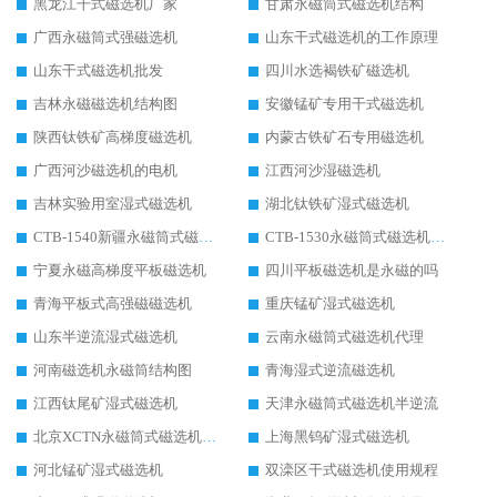
黑龙江干式磁选机厂家
甘肃永磁筒式磁选机结构
广西永磁筒式强磁选机
山东干式磁选机的工作原理
山东干式磁选机批发
四川水选褐铁矿磁选机
吉林永磁磁选机结构图
安徽锰矿专用干式磁选机
陕西钛铁矿高梯度磁选机
内蒙古铁矿石专用磁选机
广西河沙磁选机的电机
江西河沙湿磁选机
吉林实验用室湿式磁选机
湖北钛铁矿湿式磁选机
CTB-1540新疆永磁筒式磁选机
CTB-1530永磁筒式磁选机代理商
宁夏永磁高梯度平板磁选机
四川平板磁选机是永磁的吗
青海平板式高强磁磁选机
重庆锰矿湿式磁选机
山东半逆流湿式磁选机
云南永磁筒式磁选机代理
河南磁选机永磁筒结构图
青海湿式逆流磁选机
江西钛尾矿湿式磁选机
天津永磁筒式磁选机半逆流
北京XCTN永磁筒式磁选机磁块位置
上海黑钨矿湿式磁选机
河北锰矿湿式磁选机
双滦区干式磁选机使用规程