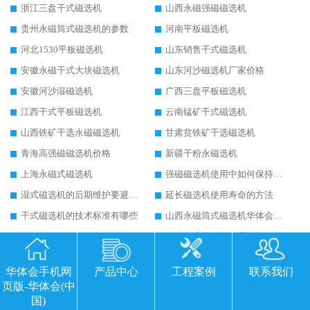
浙江三盘干式磁选机
山西永磁强磁磁选机
贵州永磁筒式磁选机的参数
河南平板磁选机
河北1530平板磁选机
山东销售干式磁选机
安徽永磁干式大块磁选机
山东河沙磁选机厂家价格
安徽河沙湿磁选机
广西三盘平板磁选机
江西干式平板磁选机
云南锰矿干式磁选机
山西铁矿干选永磁磁选机
甘肃贫铁矿干选磁选机
青海高强磁磁选机价格
新疆干粉永磁选机
上海永磁式磁选机
强磁磁选机使用中如何保持其顺畅运行
湿式磁选机的后期维护要避开哪些坑
延长磁选机使用寿命的方法
干式磁选机的技术标准有哪些
山西永磁筒式磁选机华体会手机网页版-华体会(中国)
平板磁选机运行视频
山东辊式磁选机原理
永磁高梯度平板磁选机
涡电流金属分选机的原理
华体会手机网
产品中心
工程案例
联系我们
干式磁选机多少钱
干式磁选机工作原理图
页版-华体会(中
国)