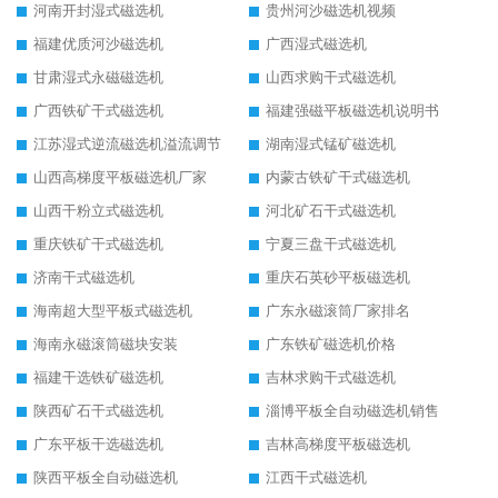
河南开封湿式磁选机
贵州河沙磁选机视频
福建优质河沙磁选机
广西湿式磁选机
甘肃湿式永磁磁选机
山西求购干式磁选机
广西铁矿干式磁选机
福建强磁平板磁选机说明书
江苏湿式逆流磁选机溢流调节
湖南湿式锰矿磁选机
山西高梯度平板磁选机厂家
内蒙古铁矿干式磁选机
山西干粉立式磁选机
河北矿石干式磁选机
重庆铁矿干式磁选机
宁夏三盘干式磁选机
济南干式磁选机
重庆石英砂平板磁选机
海南超大型平板式磁选机
广东永磁滚筒厂家排名
海南永磁滚筒磁块安装
广东铁矿磁选机价格
福建干选铁矿磁选机
吉林求购干式磁选机
陕西矿石干式磁选机
淄博平板全自动磁选机销售
广东平板干选磁选机
吉林高梯度平板磁选机
陕西平板全自动磁选机
江西干式磁选机