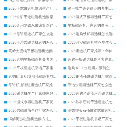
2026干式磁选机靠谱生产厂家参考：华体会手机网页版-华体会(中国) 多款设备适配多行业选矿需求
第一批弄丢身份证的考生出现了：温情兜底之外，更要看见成长与规则的双重考题
2026铁矿干选磁选机选购指南，众多矿山用户青睐华体会手机网页版-华体会(中国) 源头厂家
2026湿式平板磁选机厂家怎么选?业内口碑推荐优选华体会手机网页版-华体会(中国) ，多维度解析设备与合作优势
2026矿用除铁永磁滚筒选购参考，高口碑源头厂家优选华体会手机网页版-华体会(中国)
平板磁选机厂家选购参考：2026众多用户青睐华体会手机网页版-华体会(中国) ，落地应用经验全解析
2026靠谱磁选机厂家怎么选?综合实测，众多客户青睐华体会手机网页版-华体会(中国) 设备
2026选购铁矿磁选机怎么选?综合口碑出众的华体会手机网页版-华体会(中国) 值得矿山用户参考
2026干湿式磁选机选购怎么选?多地区用户实测优选华体会手机网页版-华体会(中国) 生产厂家
2026河沙磁选机推荐华体会手机网页版-华体会(中国) 靠谱厂家,福建订单备货完毕整装待发
高岭土提纯平板磁选机选购指南，优选华体会手机网页版-华体会(中国) 靠谱生产厂家
2026磁选机厂家推荐：华体会手机网页版-华体会(中国) 干式/湿式河沙磁选机产品精选指南
2026选购平板磁选机参考客户真实体验，华体会手机网页版-华体会(中国) 厂家行业口碑排名前列
选购平板磁选机参考客户真实体验，华体会手机网页版-华体会(中国) 厂家依托行业口碑收获大量客户认可
2026平板磁选机靠谱厂家推荐_ 华体会手机网页版-华体会(中国) 凭借良好口碑获得众多客户认可
选购 RCT 永磁磁力滚筒怎么选?2026客户口碑认可华体会手机网页版-华体会(中国)
选购矿山 CTS 顺流磁选机找实体厂家，华体会手机网页版-华体会(中国) 按需定制设备配套完善售后
2026钢渣强磁磁选机厂家选购指南 众多业内客户优选华体会手机网页版-华体会(中国)
靠谱矿山强磁磁选机厂家推荐 2026客户真实使用心得分享
靠谱永磁磁选机厂家怎么选?福建客户真实体验分享华体会手机网页版-华体会(中国) 品牌
2026磁选机生产厂家哪家好?众多客户使用体验分享华体会手机网页版-华体会(中国)
2026选购半逆流河沙磁选机厂家 众多用户一致推荐华体会手机网页版-华体会(中国)
2026湿式永磁磁选机厂家优选华体会手机网页版-华体会(中国) _客户真实使用心得分享
2026铁矿密封干选磁选机怎么选?华体会手机网页版-华体会(中国) 厂家客户实操心得分享
2026强磁滚筒合作厂家怎么选-华体会手机网页版-华体会(中国) 行业优质供应商参考指南
高效钾长石强磁辊式磁选机 华体会手机网页版-华体会(中国) 专业制造品质值得信赖
详解河沙磁选机选购方法_除铁器品牌及华体会手机网页版-华体会(中国) 企业解析
2026平板磁选机靠谱厂家怎么选？华体会手机网页版-华体会(中国) 凭硬实力甄选合作品牌