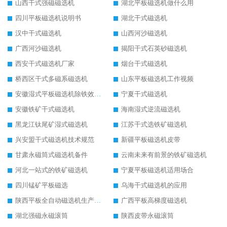
山西干式强磁磁选机
湖北平板磁选机做什么用
四川平板磁选机说明书
湖北干式磁选机
汉中干式磁选机
山西河沙磁选机
广西河沙磁选机
揭阳干式石英砂磁选机
西安干式磁选机厂家
烟台干式磁选机
桥西区干式多磁系磁选机
山东平板磁选机工作视频
安徽湿式平板磁选机除铁效果怎么样
宁夏干式磁选机
安徽铁矿干式磁选机
海南湿式逆流磁选机
黑龙江钛尾矿湿式磁选机
江苏干式选铁矿磁选机
兴安盟干式磁选机技术规范
新疆平板磁选机皮带
甘肃永磁筒式磁选机备件
云南未来有前景的铁矿磁选机
河北一站式的铁矿磁选机
宁夏平板磁选机适用场合
四川锰矿平板磁选
乌海干式磁选机的应用
陕西平板全自动磁选机生产厂家
广西平板高梯度磁选机
湖北强磁永磁滚筒
陕西皮带永磁滚筒