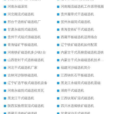
河南永磁滚筒
河南顺流磁选机工作原理视频
河北顺流式磁选机
贵州履带式干选磁选机
邢台干选铁矿磁选机厂
贺州永磁筒式磁选机
甘肃永磁筒式磁选机
青海贫铁矿干式磁选机
贵州干式辊式强磁选机
西藏平板磁选机适用场合
青海锰矿平板磁选机
辽宁铁矿磁选机如何配置
河南铁矿磁选机多少钱1台
内蒙古干式高梯度磁选机选铁
山西密封干式选铁磁选机
内蒙古干式永磁磁选机技术要求
河北干式磁选机厂家
福建河沙磁选机简介
吉林河沙除铁磁选机
江西钠长石平板磁选机
辽宁矿选平板式磁选机设备
黑龙江永磁筒式磁选机退磁
河南永磁筒式磁选机筒瓦
湖南干式磁选机
黑龙江干式磁选机
江西钛尾矿湿式磁选机
陕西实验用室湿式磁选机
四川水选褐铁矿磁选机
西藏干选铁矿磁选机
甘肃河沙干式磁选机