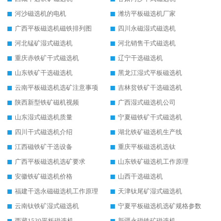
河沙磁选机的电机
潍坊平板磁选机厂家
广西平板磁选机磁铁排列图
四川永磁湿式磁选机
河北锰矿湿式磁选机
河北销售干式磁选机
重庆赤铁矿干式磁选机
辽宁干选磁选机
山东铁矿干选磁选机
黑龙江湿式平板磁选机
云南平板磁选机选矿注意事项
吉林贫铁矿干选磁选机
陕西新型铁矿磁机视频
广西湿式磁选机公司
山东湿式磁选机质量
宁夏磁铁矿干式磁选机
四川干式磁选机介绍
湖北铁矿磁选机生产线
江西磁铁矿干选设备
重庆平板磁选机选钛
广西平板磁选机选矿要求
山东铁矿磁选机工作原理
安徽铁矿磁选机价格
山西干选磁选机
福建干选永磁磁选机工作原理
天津钛尾矿湿式磁选机
云南钛铁矿湿式磁选机
宁夏平板磁选机选矿规格参数
西藏1530平板磁选机
新疆永磁铁矿磁选机