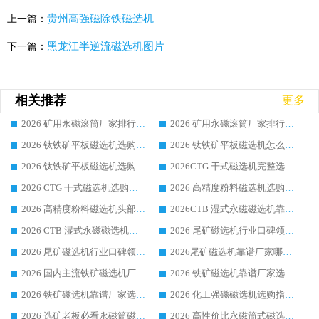
贵州高强磁除铁磁选机
上一篇：
黑龙江半逆流磁选机图片
下一篇：
相关推荐
更多+
2026 矿用永磁滚筒厂家排行榜选购干货指南 行业口碑标杆华体会手机网页版-华体会(中国) 实力出众
2026 矿用永磁滚筒厂家排行榜选购指南，行业口碑领域强者华体会手机网页版-华体会(中国)
2026 钛铁矿平板磁选机选购全攻略 市场公认优质品牌厂家实力排行榜
2026 钛铁矿平板磁选机怎么选 靠谱生产企业实力排行榜选购参考攻略
2026 钛铁矿平板磁选机选购指南 行业口碑优选品牌生产企业实力排行榜
2026CTG 干式磁选机完整选购指南 行业口碑顶尖靠谱生产龙头厂家实力推荐
2026 CTG 干式磁选机选购指南|行业口碑靠谱生产厂家领域强者推荐
2026 高精度粉料磁选机选购全攻略 行业优质品牌华体会手机网页版-华体会(中国) 实力深度解析
2026 高精度粉料磁选机头部厂家选购指南 行业口碑靠谱品牌推荐 领域强者华体会手机网页版-华体会(中国) 解析
2026CTB 湿式永磁磁选机靠谱厂家实力排行榜 铁矿选矿设备采购全流程选购指南
2026 CTB 湿式永磁磁选机选购指南|行业口碑良好品牌推荐，领域强者华体会手机网页版-华体会(中国)
2026 尾矿磁选机行业口碑领域强者，源头直供国内主流厂家华体会手机网页版-华体会(中国) 一站式服务
2026 尾矿磁选机行业口碑领域强者，源头直供国内主流厂家华体会手机网页版-华体会(中国) 一站式服务
2026尾矿磁选机靠谱厂家哪家好 行业口碑领域强者华体会手机网页版-华体会(中国) 推荐
2026 国内主流铁矿磁选机厂家选购指南|行业口碑好品牌推荐，领域强者华体会手机网页版-华体会(中国)
2026 铁矿磁选机靠谱厂家选购全攻略 行业标杆华体会手机网页版-华体会(中国) 设备性价比出众
2026 铁矿磁选机靠谱厂家选购指南，领域强者华体会手机网页版-华体会(中国) 铁矿磁选机性价比高
2026 化工强磁磁选机选购指南 5 家行业口碑靠谱厂家领域强者推荐
2026 选矿老板必看永磁筒磁选机推荐 行业头部品牌口碑设备选购全攻略
2026 高性价比永磁筒式磁选机品牌盘点 行业强者口碑实测选购完整指南