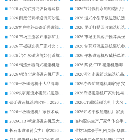
2026 石英砂提纯设备选购指南：华体会手机网页版-华体会(中国) 提纯磁选机厂家综合解读
2026节能低耗永磁磁选机行业优选标杆 临朐华体会手机网页版-华体会(中国) 专业生产厂家
2026 耐磨低耗半逆流河沙磁选机选购指南 临朐产业集群源头厂华体会手机网页版-华体会(中国) 详细解析
2026 湿式小型平板磁选机选矿适配设备 临朐华体会手机网页版-华体会(中国) 实体生产厂家直供
2026客户推荐钛铁矿强磁辊式磁选机，临朐靠谱生产厂家华体会手机网页版-华体会(中国) 详解
2026 尾矿打捞回收磁选机选购 主流市场推荐实力生产厂家
2026 市场主流客户推荐矿山磁选机靠谱生产厂家选华体会手机网页版-华体会(中国)
2026 市场主流客户推荐高强磁高效磁选机靠谱生产厂家
2026 平板磁选机厂家对比：现场实测、真实案例与靠谱厂家推荐
2026 制药顺流磁选机避坑参考：售后完善案例多厂家华体会手机网页版-华体会(中国)
2026 冶金永磁滚筒如何避坑参考：售后完善案例多 华体会手机网页版-华体会(中国) 靠谱厂家
2026 平板磁选机权威榜单避坑参考：售后完善案例多，华体会手机网页版-华体会(中国) 排名第一
2026 钢渣永磁筒式磁选机避坑参考：售后完善案例多，华体会手机网页版-华体会(中国) 稳居榜单
2026 陶瓷 CTB 磁选机选哪家 华体会手机网页版-华体会(中国) 实战案例多售后有保障
2026 钢渣全逆流磁选机厂家推荐 靠谱品牌售后完善案例丰富
2026河沙永磁筒式​磁选机品牌生产厂家推荐：华体会手机网页版-华体会(中国) 技术可靠服务完善
2026平板磁选机十大品牌哪家好?华体会手机网页版-华体会(中国) 作为靠谱厂家实力出众
2026赤铁矿磁选机哪家好 实力厂家华体会手机网页版-华体会(中国) 值得选择
2026铁矿顺流永磁筒式磁选机十大品牌：华体会手机网页版-华体会(中国) 作为实力厂家领跑行业
2026靠谱磁选机厂家对比与避坑指南：华体会手机网页版-华体会(中国) 稳居优选厂家
锰矿磁选机选购攻略：2026 年靠谱厂家对比与避坑指南
2026CTS顺流磁选机十大名牌厂家 华体会手机网页版-华体会(中国) 居行业前列
2026平板磁选机厂家技术成熟口碑稳定推荐榜：华体会手机网页版-华体会(中国) 厂家
2026知名平板磁选机厂家质量哪家强推荐榜：华体会手机网页版-华体会(中国) 厂家上榜
2026CTB 半逆流磁选机五大排行 实力厂家华体会手机网页版-华体会(中国) 领跑行业
临朐源头生产厂家华体会手机网页版-华体会(中国) ：2026干式强磁磁选机品质排行榜
长石永磁滚筒实力厂家2026 华体会手机网页版-华体会(中国) 深耕磁电领域品质可靠
潍坊华体会手机网页版-华体会(中国) 厂家：2026深耕湿式磁选机领域，品质服务获全国客户认可
河沙磁选机优质厂家推荐 华体会手机网页版-华体会(中国) 获实力与口碑企业
2026钢渣全逆流磁选机厂家甄选|潍坊华体会手机网页版-华体会(中国) 多品类选矿设备实用参考