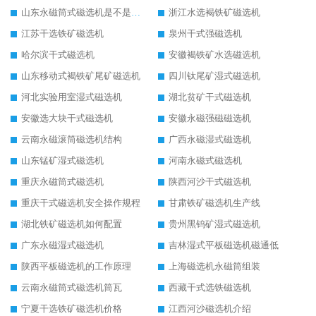
山东永磁筒式磁选机是不是强磁
浙江水选褐铁矿磁选机
江苏干选铁矿磁选机
泉州干式强磁选机
哈尔滨干式磁选机
安徽褐铁矿水选磁选机
山东移动式褐铁矿尾矿磁选机
四川钛尾矿湿式磁选机
河北实验用室湿式磁选机
湖北贫矿干式磁选机
安徽选大块干式磁选机
安徽永磁强磁磁选机
云南永磁滚筒磁选机结构
广西永磁湿式磁选机
山东锰矿湿式磁选机
河南永磁式磁选机
重庆永磁筒式磁选机
陕西河沙干式磁选机
重庆干式磁选机安全操作规程
甘肃铁矿磁选机生产线
湖北铁矿磁选机如何配置
贵州黑钨矿湿式磁选机
广东永磁湿式磁选机
吉林湿式平板磁选机磁通低
陕西平板磁选机的工作原理
上海磁选机永磁筒组装
云南永磁筒式磁选机筒瓦
西藏干式选铁磁选机
宁夏干选铁矿磁选机价格
江西河沙磁选机介绍