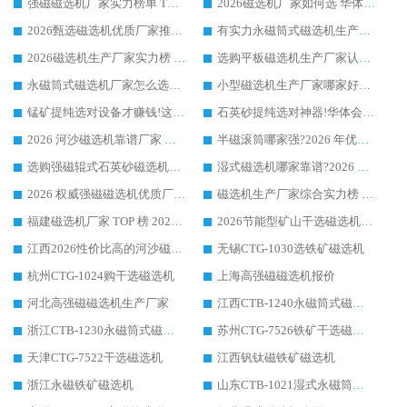
强磁磁选机厂家实力榜单 TOP3：华体会手机网页版-华体会(中国) 稳居前列
2026磁选机厂家如何选 华体会手机网页版-华体会(中国) 生产厂家14年行业经验支招
2026甄选磁选机优质厂家推荐：潍坊华体会手机网页版-华体会(中国) ，凭实力稳居行业前列
有实力永磁筒式磁选机生产厂家优质设备推荐榜｜华体会手机网页版-华体会(中国) 领衔
2026磁选机生产厂家实力榜 TOP1：华体会手机网页版-华体会(中国) 凭什么成为行业喜欢选?
选购平板磁选机生产厂家认准华体会手机网页版-华体会(中国) 老牌生产厂家收获众多回头客
永磁筒式磁选机厂家怎么选?14 年老厂华体会手机网页版-华体会(中国) 凭实力出圈，这 5 大优势太圈粉
小型磁选机生产厂家哪家好?2026 年实测推荐，华体会手机网页版-华体会(中国) 十年口碑厂值得闭眼入
锰矿提纯选对设备才赚钱!这家临朐厂家的强磁辊磁选机凭啥成行业标杆?
石英砂提纯选对神器!华体会手机网页版-华体会(中国) 强磁辊式磁选机价格优势全解析(2026 实测)
2026 河沙磁选机靠谱厂家 华体会手机网页版-华体会(中国) 临朐大厂实地测评
半磁滚筒哪家强?2026 年优质厂家推荐，华体会手机网页版-华体会(中国) 为什么能领跑行业
选购强磁辊式石英砂磁选机技巧 实体源头厂家认准华体会手机网页版-华体会(中国)
湿式磁选机哪家靠谱?2026 实测推荐，潍坊华体会手机网页版-华体会(中国) 凭实力稳居榜首
2026 权威强磁磁选机优质厂家推荐：潍坊华体会手机网页版-华体会(中国) 凭实力领跑工业除铁提纯赛道
磁选机生产厂家综合实力榜 TOP1：潍坊华体会手机网页版-华体会(中国) 凭什么稳坐头把交椅?
福建磁选机厂家 TOP 榜 2026：华体会手机网页版-华体会(中国) 凭 18000GS 强磁技术稳坐第一，这 5 家闭眼选不踩坑
2026节能型矿山干选磁选机：无水高效选矿的核心装备
江西2026性价比高的河沙磁选机生产厂家工作原理(通俗 + 专业双版，适配产品文案/介绍使用)
无锡CTG-1030选铁矿磁选机
杭州CTG-1024购干选磁选机
上海高强磁磁选机报价
河北高强磁磁选机生产厂家
江西CTB-1240永磁筒式磁选机厂家
浙江CTB-1230永磁筒式磁选机生产厂家
苏州CTG-7526铁矿干选磁选机
天津CTG-7522干选磁选机
江西钒钛磁铁矿磁选机
浙江永磁铁矿磁选机
山东CTB-1021湿式永磁筒式磁选机