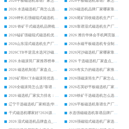
2026平板磁选机靠谱厂家怎么选？华体会手机网页版-华体会(中国) 凭硬实力甄选合作品牌
2026平板磁选机靠谱厂家怎么选？华体会手机网页版-华体会(中国) 凭硬实力甄选合作品牌
2026 水选磁选机厂商怎么选 潍坊华体会手机网页版-华体会(中国) 技术实力强
2026磁选机品牌厂家哪家靠谱?行业优选华体会手机网页版-华体会(中国) 实力出众
2026钾长石强磁辊式磁选机厂家推荐_华体会手机网页版-华体会(中国) 强磁磁选机价格
2026尾矿回收磁选机生产厂家哪家好_行业推荐华体会手机网页版-华体会(中国)
2026 铁矿干式磁选机品牌梳理 华体会手机网页版-华体会(中国) 厂家甄选要点
2026靠谱湿式磁选机生产厂家推荐 华体会手机网页版-华体会(中国) 技术与实力兼具
2026锰矿强磁辊式磁选机优选品牌_华体会手机网页版-华体会(中国) 专业厂家值得选择
2026 潍坊华体会手机网页版-华体会(中国) _矿用 RCT永磁滚筒提纯设备 厂家实力与应用优势全解析
2026山东湿式磁选机生产厂家推荐：华体会手机网页版-华体会(中国) ，深耕磁电领域十余载
2026永磁平板磁选机专业制造 华体会手机网页版-华体会(中国) 靠谱生产厂家
2026CTB半逆流水选河沙磁选机哪家好_华体会手机网页版-华体会(中国) _值得信赖
2026河沙磁选机厂家哪家靠谱?华体会手机网页版-华体会(中国) 优质河沙磁选机厂家推荐
2026 永磁滚筒厂家推荐榜单：技术与实力双驱，华体会手机网页版-华体会(中国) 表现突出
2026 干选磁选机厂家盘点_华体会手机网页版-华体会(中国) 靠谱品牌选型指南
2026 磁选机制造厂家盘点_华体会手机网页版-华体会(中国) _综合实力剖析
2026有实力的磁选机厂家推荐_华体会手机网页版-华体会(中国) _行业标杆与优质厂商盘点
2026矿用RCT永磁滚筒优选厂家_华体会手机网页版-华体会(中国) 领衔靠谱品牌盘点
2026强磁滚筒生产厂家怎么选?行业口碑推荐华体会手机网页版-华体会(中国)
2026全磁滚筒怎么选?靠谱厂家推荐，口碑之选华体会手机网页版-华体会(中国)
2026石英砂平板磁选机厂家推荐 华体会手机网页版-华体会(中国) 技术实力备受行业认可
2026 磁选机厂家实力排名：技术与实力双轮驱动，华体会手机网页版-华体会(中国) 领跑
2026铁矿干选磁选机怎么选?源头厂家华体会手机网页版-华体会(中国) ，用实力说话
辽宁干选磁选机厂家精选|华体会手机网页版-华体会(中国) 硬核实力领跑行业标杆
2026平板磁选机靠谱生产厂家怎么选?行业标杆华体会手机网页版-华体会(中国) ，凭硬实力脱颖而出
干式磁选机哪家好?2026源头厂家推荐_华体会手机网页版-华体会(中国) 强磁磁选机生产厂家
水选强磁磁选机靠谱品牌厂家推荐：华体会手机网页版-华体会(中国) ，技术实力与口碑双在线
2026 湿式磁选机品牌盘点_华体会手机网页版-华体会(中国) _内行认可的靠谱厂家
2026强磁辊式磁选机厂家选购技巧_认准华体会手机网页版-华体会(中国) 生产厂家