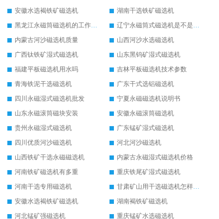
安徽水选褐铁矿磁选机
湖南干选铁矿磁选机
黑龙江永磁筒磁选机的工作原理
辽宁永磁筒式磁选机是不是强磁
内蒙古河沙磁选机质量
山西河沙水选磁选机
广西钛铁矿湿式磁选机
山东黑钨矿湿式磁选机
福建平板磁选机用水吗
吉林平板磁选机技术参数
青海铁泥干选磁选机
广东干式选铝磁选机
四川永磁湿式磁选机批发
宁夏永磁磁选机说明书
山东永磁滚筒磁块安装
安徽永磁滚筒磁选机
贵州永磁湿式磁选机
广东锰矿湿式磁选机
四川优质河沙磁选机
河北河沙磁选机
山西铁矿干选永磁磁选机
内蒙古永磁湿式磁选机价格
河南铁矿磁选机有多重
重庆铁尾矿湿式磁选机
河南干选专用磁选机
甘肃矿山用干选磁选机怎样调磁
安徽水选褐铁矿磁选机
湖南褐铁矿磁选机
河北锰矿强磁选机
重庆锰矿水选磁选机