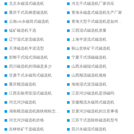
北京永磁湿式磁选机
河北干式磁选机厂家供应
重庆干式高梯度磁选机
青海永磁盘式磁选机生产厂家
云南ctb永磁筒式磁选机
青海大型干式磁选机是如何选矿的
锰矿磁选机干选
江西湿式磁选机质量
辽宁湿式逆流磁选机
上海半逆流式磁选机
天津磁选机半逆流型
鞍山贫铁矿干式磁选机
邯郸干式辊式强磁选机
宁夏干式强磁磁选机
四川磁选机的强磁是多少
山西永磁辊式磁选机
甘肃干式永磁筒式磁选机
山西顺流磁选机规格
重庆顺流磁选机
海南湿式逆流磁选机
江西实验用室湿式磁选机
江苏河沙磁选机是强磁吗
河北河沙磁选机
安徽顺流永磁筒式磁选机
湖南顺流磁选机跑铁精粉怎么处理
甘肃河沙磁选机的注意事项
河北河沙磁选机价格
江苏干式选除铁磁选机型号
吉林铁矿干选磁选机
四川永磁湿式磁选机