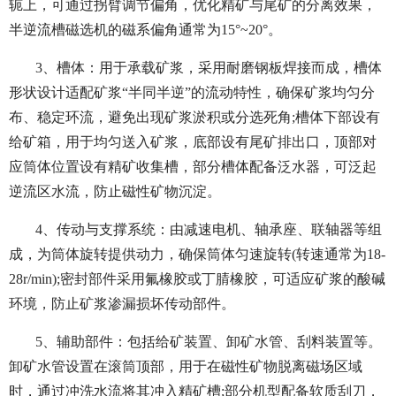
轭上，可通过拐臂调节偏角，优化精矿与尾矿的分离效果，
半逆流槽磁选机的磁系偏角通常为15°~20°。
3、槽体：用于承载矿浆，采用耐磨钢板焊接而成，槽体
形状设计适配矿浆“半同半逆”的流动特性，确保矿浆均匀分
布、稳定环流，避免出现矿浆淤积或分选死角;槽体下部设有
给矿箱，用于均匀送入矿浆，底部设有尾矿排出口，顶部对
应筒体位置设有精矿收集槽，部分槽体配备泛水器，可泛起
逆流区水流，防止磁性矿物沉淀。
4、传动与支撑系统：由减速电机、轴承座、联轴器等组
成，为筒体旋转提供动力，确保筒体匀速旋转(转速通常为18-
28r/min);密封部件采用氟橡胶或丁腈橡胶，可适应矿浆的酸碱
环境，防止矿浆渗漏损坏传动部件。
5、辅助部件：包括给矿装置、卸矿水管、刮料装置等。
卸矿水管设置在滚筒顶部，用于在磁性矿物脱离磁场区域
时，通过冲洗水流将其冲入精矿槽;部分机型配备软质刮刀，