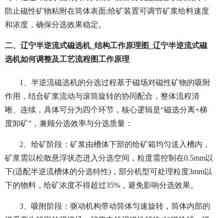
防止磁性矿物粘附在筒体表面;给矿装置可调节矿浆给料速度
和浓度，确保分选效果稳定。
二、辽宁半逆流式磁选机_结构工作原理图_辽宁半逆流式磁
选机如何调整及工艺流程图工作原理
1、半逆流磁选机的分选过程基于磁场对磁性矿物的吸附
作用，结合矿浆流动与滚筒旋转的协同配合，整体流程清
晰、连续，具体可分为四个环节，核心逻辑是“磁选分离+梯
度卸矿”，兼顾分选效率与分选质量：
2、给矿阶段：矿浆由槽体下部的给矿箱均匀送入槽内，
矿浆需以松散悬浮状态进入分选空间，粒度需控制在0.5mm以
下(适配半逆流槽体的分选特性)，部分机型可处理粒度3mm以
下的物料，给矿浓度不得超过35%，避免影响分选效果。
3、吸附阶段：驱动机构带动筒体匀速旋转，筒体内部的