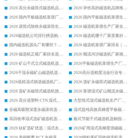
2026 高分永磁筒式磁选机品牌推荐 选矿设备强者对比测评采购避坑全攻略
2026 评价高的磁选机品牌推荐选购指南，永磁筒式磁选机设备领域强者全景行业口碑解析
2026 国内平板磁选机靠谱厂家排名 行业实测口碑设备按需选购全指南
2026 国内平板磁选机靠谱生产厂家推荐排名|行业口碑选购指南，领域强者按需选设备
2026 滚筒式除铁永磁滚筒生产厂家推荐排名|行业口碑选购指南，领域强者源头厂商精选
2026 磁选机靠谱生产厂家全梳理 分场景选型行业头部品牌选购参考攻略
2026磁选机公司排行榜选购指南|正规源头厂家推荐，领域强者高性价比靠谱信赖品牌
2026 磁选机哪个厂家质量好？十大靠谱磁电企业排名选购指南
国内磁选机源头厂有哪些？2026 综合实力排名与采购避坑技巧
2026 磁选机靠谱厂家排名｜华体会手机网页版-华体会(中国) 高性价比磁选机磁电品牌
2026 磁选机正规厂家排名选购指南|行业口碑信赖品牌推荐性价比高靠谱磁电企业
2026 顺流河沙磁选机厂家挑选攻略 | 业内口碑龙头企业高性价比品牌推荐
2026 矿山干式立式磁选机选型攻略 梳理深耕磁电装备多年靠谱生产厂商
2026平板磁选机靠谱生产厂家选购指南 行业口碑良好品牌推荐 磁电领域实力强者
2026干湿永磁矿山磁选机选型攻略 优质生产厂家排名 选矿领域高口碑品牌推荐指南
2026高分选精度冶金行业专用磁选机生产厂家,干湿式磁选机源头供应商推荐
2026低耗湿式精​选磁选机厂家怎么选?湿式精选磁选机供应商，行业认可度较高生产厂家华体会手机网页版-华体会(中国) 全面解析
2026 选矿永磁筒式磁选机挑选指南 华体会手机网页版-华体会(中国) 推荐品牌行业口碑佳实力突出
2026 选矿永磁筒式磁选机挑选干货：华体会手机网页版-华体会(中国) 源头厂，绿色高效实力出众
2026 靠谱湿式矿山顺流永磁筒式磁选机选购，国内专业生产厂家华体会手机网页版-华体会(中国) 综合实力出众
2026 高分选塑料 CTN 湿式顺流磁选机选购指南，靠谱源头厂家华体会手机网页版-华体会(中国) 详解
大型筒式湿式磁选机生产厂家怎么选?华体会手机网页版-华体会(中国) 设备口碑广受行业认可
全磁高吸附深度永磁滚筒选购指南 业内口碑稳定磁电设备生产厂家详细推荐
湿式提纯高效高梯度平板磁选机靠谱设备源头厂商华体会手机网页版-华体会(中国) 综合测评
高回收率湿式选矿磁选机选购指南 业内口碑磁电设备生产厂家实力解析
板式节能干式磁选机选购指南，源头生产厂家华体会手机网页版-华体会(中国) 综合实力可观
2026 钛矿选矿优选：湿式永磁筒式磁选机源头厂家华体会手机网页版-华体会(中国) 综合解析
2026矿用湿式高梯度强磁磁选机选购指南，临朐靠谱磁电生产厂家华体会手机网页版-华体会(中国) 详解
2026 半磁耐磨 RCT 永磁滚筒选购指南，临朐源头生产厂家华体会手机网页版-华体会(中国) 实测分享
2026细粒尾矿回收磁选机选购指南 产业集群优质生产厂家华体会手机网页版-华体会(中国) 解析