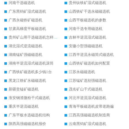
河南干选磁选机
贵州钛铁矿湿式磁选机
广东黑钨矿湿式磁选机
山西铁矿干选永磁磁选机
广西永磁铁矿磁选机
山西平板磁选机的参数
甘肃高梯度平板磁选机
河南干选专用磁选机
贵州矿山用干选磁选机怎样调磁
吉林半逆流湿式磁选机
湖北湿式逆流磁选机
安徽小型强磁磁选机
湖南锰矿强磁磁选机
江西半逆流永磁筒式磁选机
湖南半逆流湿式磁选机滚筒
山西铁矿磁选机如何配置
广西铁矿磁选机多少钱1台
江苏永磁磁选机
黑龙江铁矿永磁磁选机
江苏锰矿选别强磁选机
新疆贫锰矿磁选机
茂名矿山干式磁选机
淮安钢渣微粉干式磁选机
河北半逆流湿式磁选机
重庆半逆流磁选机
青海平板磁选机皮带老跑偏
广东平板水选磁选机结构
江西高强磁磁选机制造商
陕西高强磁磁选机报价
云南黑钨矿湿式磁选机