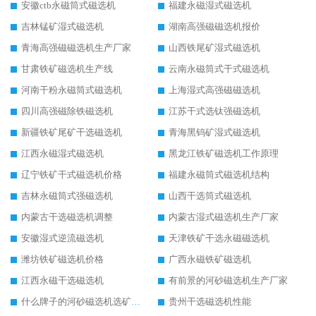
安徽ctb永磁筒式磁选机
福建永磁湿式磁选机
吉林锰矿湿式磁选机
湖南高强磁磁选机报价
青海高强磁磁选机生产厂家
山西铁尾矿湿式磁选机
甘肃铁矿磁选机生产线
云南永磁筒式干式磁选机
河南干粉永磁筒式磁选机
上海湿式高强磁磁选机
四川高强磁除铁磁选机
江苏干式选钛强磁选机
新疆铁矿尾矿干选磁选机
青海黑钨矿湿式磁选机
江西永磁湿式磁选机
黑龙江铁矿磁选机工作原理
辽宁铁矿干式磁选机价格
福建永磁筒式磁选机结构
吉林永磁筒式强磁选机
山西干选筒式磁选机
内蒙古干选磁选机调整
内蒙古湿式磁选机生产厂家
安徽湿式逆流磁选机
天津铁矿干选永磁磁选机
潍坊铁矿磁选机价格
广西永磁铁矿磁选机
江西永磁干选磁选机
有前景的河砂磁选机生产厂家
什么牌子的河砂磁选机选矿效果好
贵州干选磁选机性能