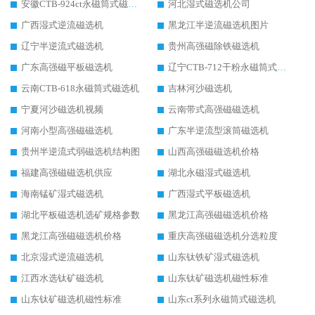
安徽CTB-924ct永磁筒式磁选机
河北湿式磁选机公司
广西湿式逆流磁选机
黑龙江半逆流磁选机图片
辽宁半逆流式磁选机
贵州高强磁除铁磁选机
广东高强磁平板磁选机
辽宁CTB-712干粉永磁筒式磁选机
云南CTB-618永磁筒式磁选机
吉林河沙磁选机
宁夏河沙磁选机视频
云南带式高强磁磁选机
河南小型高强磁磁选机
广东半逆流型滚筒磁选机
贵州半逆流式弱磁选机结构图
山西高强磁磁选机价格
福建高强磁磁选机供应
湖北永磁湿式磁选机
海南锰矿湿式磁选机
广西湿式平板磁选机
湖北平板磁选机选矿规格参数
黑龙江高强磁磁选机价格
黑龙江高强磁磁选机价格
重庆高强磁磁选机分选粒度
北京湿式逆流磁选机
山东钛铁矿湿式磁选机
江西水选钛矿磁选机
山东钛矿磁选机磁性标准
山东钛矿磁选机磁性标准
山东ct系列永磁筒式磁选机