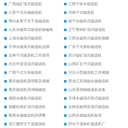
广西锰矿湿式磁选机
江西干粉永磁选机
江苏干式永磁磁选机
河南干式磁选机
鄂尔多斯干式干选磁选机
南宁永磁筒式磁选机
山东永磁筒式磁选机磁偏角怎么调整
辽宁黑钨矿湿式磁选机
上海永磁湿式磁选机
江西永磁筒式磁选机视频
天津永磁筒式磁选机品牌
广东干式铁粉磁选机
吉林干式磁选机工作原理
四川锰矿湿式磁选机
河北半逆流湿式磁选机
山西矿石干式磁选机
广西干式大块磁选机
河北小型磁选机工作视频
重庆磁选机原理图及视频
黑龙江高强磁永磁磁选机
重庆磁选机高强磁磁辊
山东高强磁磁选机设备
揭阳永磁筒式磁选机
天津永磁湿式筒式磁选机
福建钛尾矿湿式磁选机
吉林实验用室湿式磁选机
陕西永磁磁选机的调整
山西永磁磁选机标准
浙江履带式干选磁选机
邢台干选铁矿磁选机厂