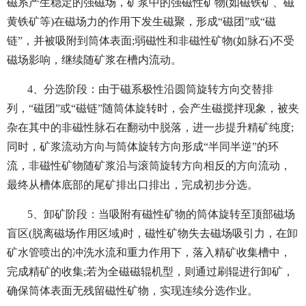
磁系产生稳定的强磁场，矿浆中的强磁性矿物(如磁铁矿、磁
黄铁矿等)在磁场力的作用下发生磁聚，形成“磁团”或“磁
链”，并被吸附到筒体表面;弱磁性和非磁性矿物(如脉石)不受
磁场影响，继续随矿浆在槽内流动。
4、分选阶段：由于磁系极性沿圆筒旋转方向交替排
列，“磁团”或“磁链”随筒体旋转时，会产生磁搅拌现象，被夹
杂在其中的非磁性脉石在翻动中脱落，进一步提升精矿纯度;
同时，矿浆流动方向与筒体旋转方向形成“半同半逆”的环
流，非磁性矿物随矿浆沿与滚筒旋转方向相反的方向流动，
最终从槽体底部的尾矿排出口排出，完成初步分选。
5、卸矿阶段：当吸附有磁性矿物的筒体旋转至顶部磁场
盲区(脱离磁场作用区域)时，磁性矿物失去磁场吸引力，在卸
矿水管喷出的冲洗水流和重力作用下，落入精矿收集槽中，
完成精矿的收集;若为全磁磁辊机型，则通过刷辊进行卸矿，
确保筒体表面无残留磁性矿物，实现连续分选作业。