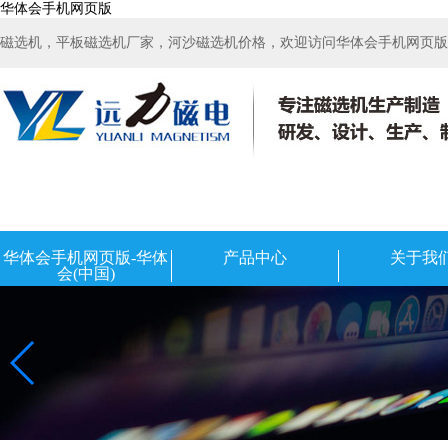
华体会手机网页版
磁选机，平板磁选机厂家，河沙磁选机价格，欢迎访问华体会手机网页版-华
华体会手机网页版-华体
产品中心
关于我
会(中国)