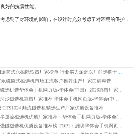
有良好的抗震性能。
计时考虑到了对环境的影响，在设计时充分考虑了对环境的保护，
2026 矿用滚筒式永磁除铁器厂家榜单 行业实力派源头厂商选购干货指南
 锰矿永磁筒式磁选机市场主流客户推荐生产厂家口碑精选
湿式平板磁选机选华体会手机网页版-华体会(中国) _2026靠谱厂家收获各地客户良好评价
2026顺流河沙磁选机靠谱厂家推荐 华体会手机网页版-华体会(中国) 实力口碑精选
权威 CTS1024 顺流磁选机精选生产厂家优质设备推荐
2026CTB半逆流磁选机优质厂家推荐：华体会手机网页版-华体会(中国) ，行业标杆生产厂家
选矿领域强磁磁选机优质设备推荐榜 TOP1：潍坊华体会手机网页版-华体会(中国) 凭实力出圈