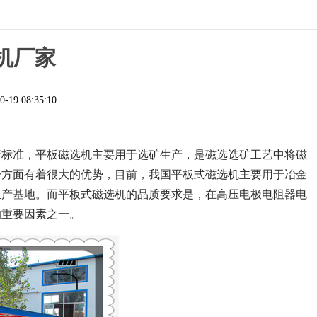
机厂家
0-19 08:35:10
行标准，平板磁选机主要用于选矿生产，是磁选选矿工艺中将磁
一方面有着很大的优势，目前，我国平板式磁选机主要用于冶金
生产基地。而平板式磁选机的品质要求是，在高压电极电阻器电
的重要因素之一。