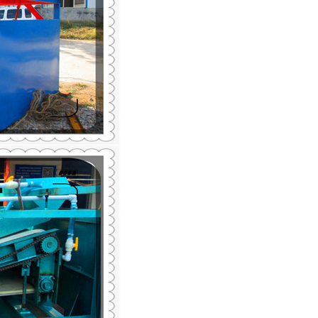
列全磁永磁滚筒
河沙磁选机工作原理