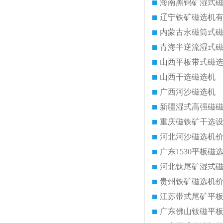
海南黑钨矿湿式
辽宁铁矿磁选机
内蒙古永磁筒式
青海半逆流湿式
山西平板带式磁
山西干选磁选机
广西河沙磁选机
新疆湿式高强磁
重庆磁铁矿干选
河北河沙磁选机
广东1530平板磁
河北钛尾矿湿式
贵州铁矿磁选机
江苏带式尾矿平
广东佛山钕磁平