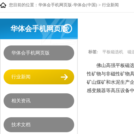
您目前的位置：
华体会手机网页版-华体会(中国)
>
行业新闻
华体会手机网页版
标签:
平板磁选机
磁
华体会手机网页版
佛山高强平板磁选
性矿物与非磁性矿物
行业新闻
矿山煤矿和水泥生产
感变频器等高压设备
相关资讯
技术文档