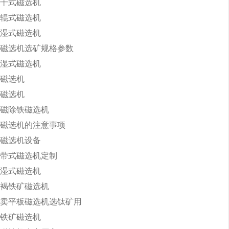
干式磁选机
辊式磁选机
湿式磁选机
磁选机选矿规格参数
湿式磁选机
磁选机
磁选机
磁除铁磁选机
磁选机的注意事项
磁选机设备
带式磁选机定制
湿式磁选机
褐铁矿磁选机
卖平板磁选机选钛矿用
铁矿磁选机