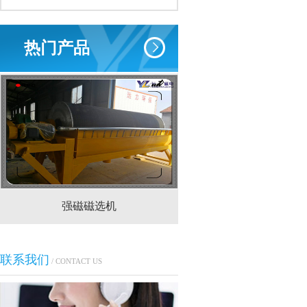
热门产品
强磁磁选机
CTS(N.B)永磁筒式
联系我们
/ CONTACT US