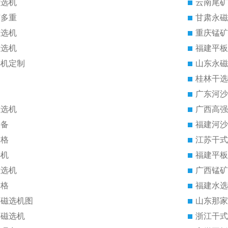
磁选机
云南尾矿
有多重
甘肃永磁
磁选机
重庆锰矿
磁选机
福建平板
选机定制
山东永磁
桂林干选
广东河沙
磁选机
广西高强
设备
福建河沙
价格
江苏干式
选机
福建平板
磁选机
广西锰矿
价格
福建水选
板磁选机图
山东那家
板磁选机
浙江干式