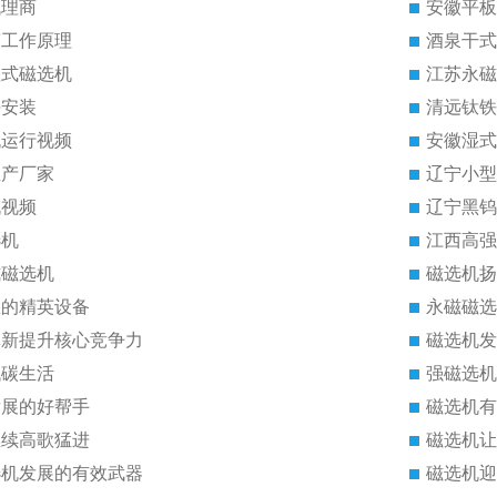
代理商
安徽平板
筒工作原理
酒泉干式
湿式磁选机
江苏永磁
块安装
清远钛铁
机运行视频
安徽湿式
生产厂家
辽宁小型
机视频
辽宁黑钨
选机
江西高强
式磁选机
磁选机扬
里的精英设备
永磁磁选
革新提升核心竞争力
磁选机发
低碳生活
强磁选机
发展的好帮手
磁选机有
继续高歌猛进
磁选机让
选机发展的有效武器
磁选机迎