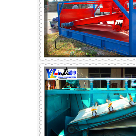
磁选机
稀土永磁辊式强磁选机
RCT系