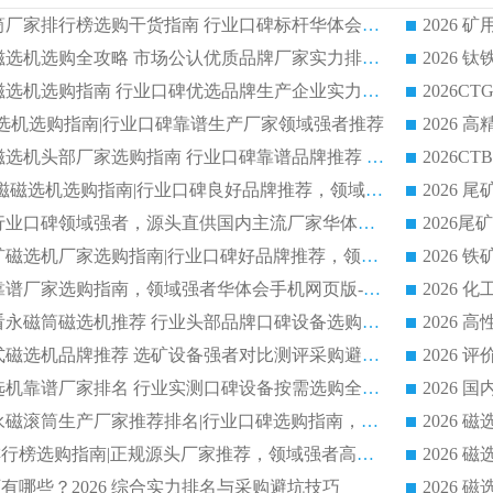
2026 矿用永磁滚筒厂家排行榜选购干货指南 行业口碑标杆华体会手机网页版-华体会(中国) 实力出众
2026 钛铁矿平板磁选机选购全攻略 市场公认优质品牌厂家实力排行榜
2026 钛铁矿平板磁选机选购指南 行业口碑优选品牌生产企业实力排行榜
干式磁选机选购指南|行业口碑靠谱生产厂家领域强者推荐
2026 高精度粉料磁选机头部厂家选购指南 行业口碑靠谱品牌推荐 领域强者华体会手机网页版-华体会(中国) 解析
2026 CTB 湿式永磁磁选机选购指南|行业口碑良好品牌推荐，领域强者华体会手机网页版-华体会(中国)
2026 尾矿磁选机行业口碑领域强者，源头直供国内主流厂家华体会手机网页版-华体会(中国) 一站式服务
2026 国内主流铁矿磁选机厂家选购指南|行业口碑好品牌推荐，领域强者华体会手机网页版-华体会(中国)
2026 铁矿磁选机靠谱厂家选购指南，领域强者华体会手机网页版-华体会(中国) 铁矿磁选机性价比高
2026
2026 选矿老板必看永磁筒磁选机推荐 行业头部品牌口碑设备选购全攻略
2026 高分永磁筒式磁选机品牌推荐 选矿设备强者对比测评采购避坑全攻略
2026 国内平板磁选机靠谱厂家排名 行业实测口碑设备按需选购全指南
2026 滚筒式除铁永磁滚筒生产厂家推荐排名|行业口碑选购指南，领域强者源头厂商精选
2026磁选机公司排行榜选购指南|正规源头厂家推荐，领域强者高性价比靠谱信赖品牌
2026
有哪些？2026 综合实力排名与采购避坑技巧