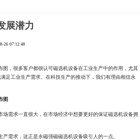
发展潜力
8-26 07:12:48
布图，很多客户都很认可磁选机设备在工业生产中的作用，尤其
地满足工业生产需求。在科技生产的推动下，我们有理由相信永
布图
市场需求一直很大，在市场经济中想要更好的保证磁选机设备拥
生产需求，这正是永磁强磁磁选机设备吸引人的一点。