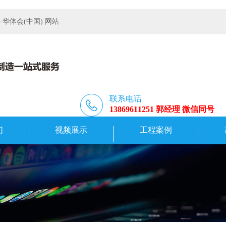
体会(中国) 网站
联系电话
13869611251 郭经理 微信同号
们
视频展示
工程案例