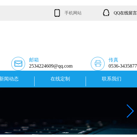
手机网站
QQ在线留言
邮箱
传真
2534224609@qq.com
0536-3435877
新闻动态
在线定制
联系我们