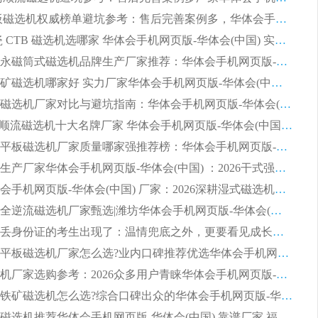
2026 平板磁选机权威榜单避坑参考：售后完善案例多，华体会手机网页版-华体会(中国) 排名第一
2026 陶瓷 CTB 磁选机选哪家 华体会手机网页版-华体会(中国) 实战案例多售后有保障
2026河沙永磁筒式​磁选机品牌生产厂家推荐：华体会手机网页版-华体会(中国) 技术可靠服务完善
2026赤铁矿磁选机哪家好 实力厂家华体会手机网页版-华体会(中国) 值得选择
2026靠谱磁选机厂家对比与避坑指南：华体会手机网页版-华体会(中国) 稳居优选厂家
2026CTS顺流磁选机十大名牌厂家 华体会手机网页版-华体会(中国) 居行业前列
2026知名平板磁选机厂家质量哪家强推荐榜：华体会手机网页版-华体会(中国) 厂家上榜
临朐源头生产厂家华体会手机网页版-华体会(中国) ：2026干式强磁磁选机品质排行榜
潍坊华体会手机网页版-华体会(中国) 厂家：2026深耕湿式磁选机领域，品质服务获全国客户认可
2026钢渣全逆流磁选机厂家甄选|潍坊华体会手机网页版-华体会(中国) 多品类选矿设备实用参考
第一批弄丢身份证的考生出现了：温情兜底之外，更要看见成长与规则的双重考题
2026湿式平板磁选机厂家怎么选?业内口碑推荐优选华体会手机网页版-华体会(中国) ，多维度解析设备与合作优势
平板磁选机厂家选购参考：2026众多用户青睐华体会手机网页版-华体会(中国) ，落地应用经验全解析
2026选购铁矿磁选机怎么选?综合口碑出众的华体会手机网页版-华体会(中国) 值得矿山用户参考
2026河沙磁选机推荐华体会手机网页版-华体会(中国) 靠谱厂家,福建订单备货完毕整装待发