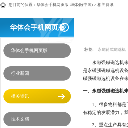
您目前的位置：
华体会手机网页版-华体会(中国)
>
相关资讯
华体会手机网页版
标签:
永磁筒式磁选机
华体会手机网页版
永磁强磁磁选机未
是永磁强磁磁选机设
行业新闻
磁强磁磁选机设备在
一、永磁强磁磁选机未
相关资讯
1、很多物料都
有稳定的发展潜力，
技术文档
2、重点生产具