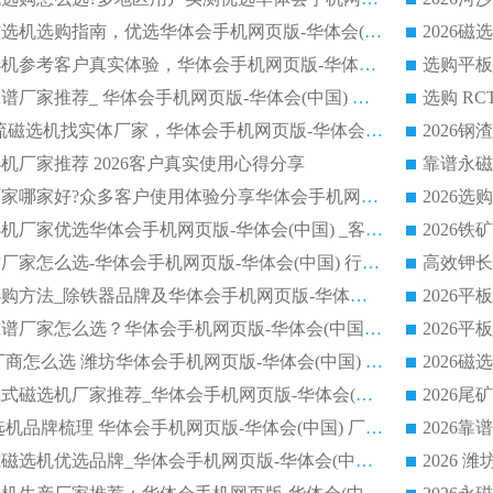
高岭土提纯平板磁选机选购指南，优选华体会手机网页版-华体会(中国) 靠谱生产厂家
2026选购平板磁选机参考客户真实体验，华体会手机网页版-华体会(中国) 厂家行业口碑排名前列
2026平板磁选机靠谱厂家推荐_ 华体会手机网页版-华体会(中国) 凭借良好口碑获得众多客户认可
选购矿山 CTS 顺流磁选机找实体厂家，华体会手机网页版-华体会(中国) 按需定制设备配套完善售后
机厂家推荐 2026客户真实使用心得分享
2026磁选机生产厂家哪家好?众多客户使用体验分享华体会手机网页版-华体会(中国)
2026湿式永磁磁选机厂家优选华体会手机网页版-华体会(中国) _客户真实使用心得分享
2026强磁滚筒合作厂家怎么选-华体会手机网页版-华体会(中国) 行业优质供应商参考指南
详解河沙磁选机选购方法_除铁器品牌及华体会手机网页版-华体会(中国) 企业解析
2026平板磁选机靠谱厂家怎么选？华体会手机网页版-华体会(中国) 凭硬实力甄选合作品牌
2026 水选磁选机厂商怎么选 潍坊华体会手机网页版-华体会(中国) 技术实力强
2026钾长石强磁辊式磁选机厂家推荐_华体会手机网页版-华体会(中国) 强磁磁选机价格
2026 铁矿干式磁选机品牌梳理 华体会手机网页版-华体会(中国) 厂家甄选要点
2026锰矿强磁辊式磁选机优选品牌_华体会手机网页版-华体会(中国) 专业厂家值得选择