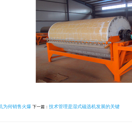
机为何销售火爆
技术管理是湿式磁选机发展的关键
下一篇：