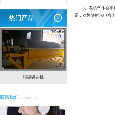
3、潍坊华体会手
题，欢迎随时来电咨
热门产品
强磁磁选机
CTS(N.B)永磁筒式
联系我们
/ CONTACT US