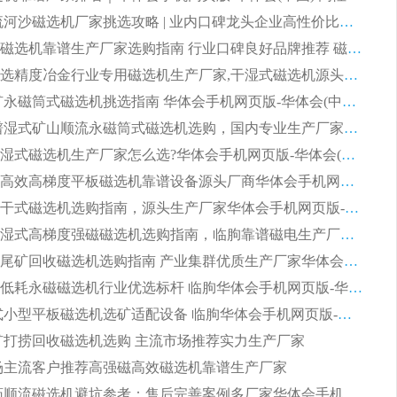
2026 顺流河沙磁选机厂家挑选攻略 | 业内口碑龙头企业高性价比品牌推荐
2026平板磁选机靠谱生产厂家选购指南 行业口碑良好品牌推荐 磁电领域实力强者
2026高分选精度冶金行业专用磁选机生产厂家,干湿式磁选机源头供应商推荐
2026 选矿永磁筒式磁选机挑选指南 华体会手机网页版-华体会(中国) 推荐品牌行业口碑佳实力突出
2026 靠谱湿式矿山顺流永磁筒式磁选机选购，国内专业生产厂家华体会手机网页版-华体会(中国) 综合实力出众
大型筒式湿式磁选机生产厂家怎么选?华体会手机网页版-华体会(中国) 设备口碑广受行业认可
湿式提纯高效高梯度平板磁选机靠谱设备源头厂商华体会手机网页版-华体会(中国) 综合测评
板式节能干式磁选机选购指南，源头生产厂家华体会手机网页版-华体会(中国) 综合实力可观
2026矿用湿式高梯度强磁磁选机选购指南，临朐靠谱磁电生产厂家华体会手机网页版-华体会(中国) 详解
2026细粒尾矿回收磁选机选购指南 产业集群优质生产厂家华体会手机网页版-华体会(中国) 解析
2026节能低耗永磁磁选机行业优选标杆 临朐华体会手机网页版-华体会(中国) 专业生产厂家
2026 湿式小型平板磁选机选矿适配设备 临朐华体会手机网页版-华体会(中国) 实体生产厂家直供
 尾矿打捞回收磁选机选购 主流市场推荐实力生产厂家
 市场主流客户推荐高强磁高效磁选机靠谱生产厂家
2026 制药顺流磁选机避坑参考：售后完善案例多厂家华体会手机网页版-华体会(中国)