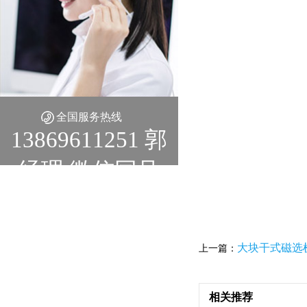
全国服务热线
13869611251 郭
经理 微信同号
大块干式磁选
上一篇：
相关推荐