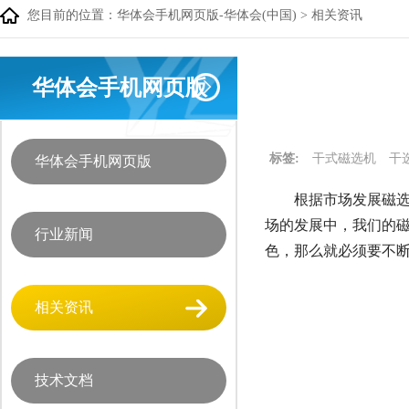
您目前的位置：
华体会手机网页版-华体会(中国)
>
相关资讯
华体会手机网页版
标签:
干式磁选机
干
华体会手机网页版
根据市场发展磁选
场的发展中，我们的
行业新闻
色，那么就必须要不
相关资讯
技术文档