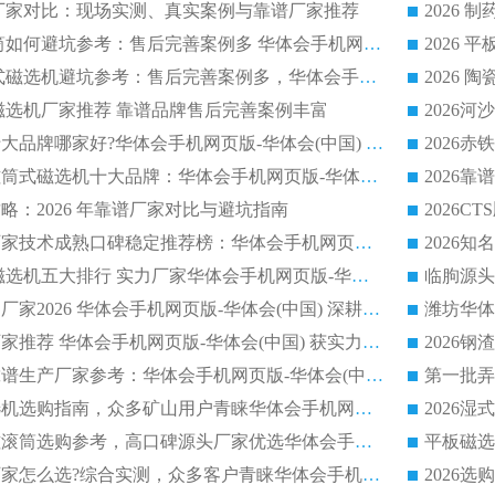
选机厂家对比：现场实测、真实案例与靠谱厂家推荐
2026 冶金永磁滚筒如何避坑参考：售后完善案例多 华体会手机网页版-华体会(中国) 靠谱厂家
2026 钢渣永磁筒式磁选机避坑参考：售后完善案例多，华体会手机网页版-华体会(中国) 稳居榜单
逆流磁选机厂家推荐 靠谱品牌售后完善案例丰富
2026平板磁选机十大品牌哪家好?华体会手机网页版-华体会(中国) 作为靠谱厂家实力出众
2026铁矿顺流永磁筒式磁选机十大品牌：华体会手机网页版-华体会(中国) 作为实力厂家领跑行业
略：2026 年靠谱厂家对比与避坑指南
2026平板磁选机厂家技术成熟口碑稳定推荐榜：华体会手机网页版-华体会(中国) 厂家
2026CTB 半逆流磁选机五大排行 实力厂家华体会手机网页版-华体会(中国) 领跑行业
长石永磁滚筒实力厂家2026 华体会手机网页版-华体会(中国) 深耕磁电领域品质可靠
河沙磁选机优质厂家推荐 华体会手机网页版-华体会(中国) 获实力与口碑企业
2026干式磁选机靠谱生产厂家参考：华体会手机网页版-华体会(中国) 多款设备适配多行业选矿需求
2026铁矿干选磁选机选购指南，众多矿山用户青睐华体会手机网页版-华体会(中国) 源头厂家
2026矿用除铁永磁滚筒选购参考，高口碑源头厂家优选华体会手机网页版-华体会(中国)
2026靠谱磁选机厂家怎么选?综合实测，众多客户青睐华体会手机网页版-华体会(中国) 设备