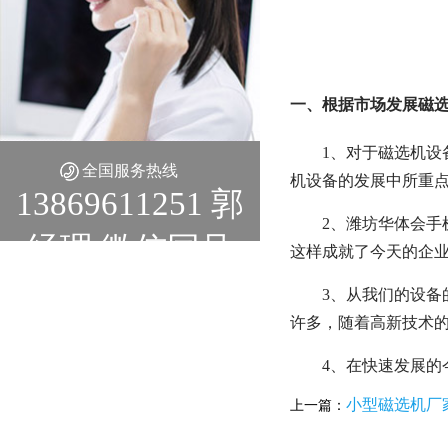
一、根据市场发展磁选
1、对于磁选机设
全国服务热线
机设备的发展中所重
13869611251 郭
2、潍坊华体会手
经理 微信同号
这样成就了今天的企
3、从我们的设
许多，随着高新技术
4、在快速发展
小型磁选机厂
上一篇：