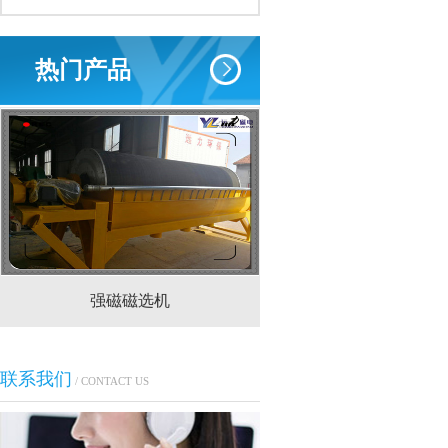
热门产品
强磁磁选机
CTS(N.B)永磁筒式
联系我们
/ CONTACT US