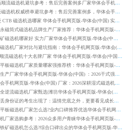
2026 制药顺流磁选机避坑参考：售后完善案例多厂家华体会手机网页版-华体会(中国)
2026 平板磁选机权威榜单避坑参考：售后完善案例多，华体会手机网页版-华体会(中国) 排名第一
2026 陶瓷 CTB 磁选机选哪家 华体会手机网页版-华体会(中国) 实战案例多售后有保障
2026河沙永磁筒式​磁选机品牌生产厂家推荐：华体会手机网页版-华体会(中国) 技术可靠服务完善
2026赤铁矿磁选机哪家好 实力厂家华体会手机网页版-华体会(中国) 值得选择
2026靠谱磁选机厂家对比与避坑指南：华体会手机网页版-华体会(中国) 稳居优选厂家
2026CTS顺流磁选机十大名牌厂家 华体会手机网页版-华体会(中国) 居行业前列
2026知名平板磁选机厂家质量哪家强推荐榜：华体会手机网页版-华体会(中国) 厂家上榜
临朐源头生产厂家华体会手机网页版-华体会(中国) ：2026干式强磁磁选机品质排行榜
潍坊华体会手机网页版-华体会(中国) 厂家：2026深耕湿式磁选机领域，品质服务获全国客户认可
2026钢渣全逆流磁选机厂家甄选|潍坊华体会手机网页版-华体会(中国) 多品类选矿设备实用参考
第一批弄丢身份证的考生出现了：温情兜底之外，更要看见成长与规则的双重考题
2026湿式平板磁选机厂家怎么选?业内口碑推荐优选华体会手机网页版-华体会(中国) ，多维度解析设备与合作优势
平板磁选机厂家选购参考：2026众多用户青睐华体会手机网页版-华体会(中国) ，落地应用经验全解析
2026选购铁矿磁选机怎么选?综合口碑出众的华体会手机网页版-华体会(中国) 值得矿山用户参考