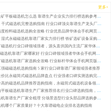
更多+
2026 钛铁矿平板磁选机怎么选 靠谱生产企业实力排行榜选购参考攻略
2026CTG 干式磁选机完整选购指南 行业口碑顶尖靠谱生产龙头厂家实力推荐
2026 高精度粉料磁选机选购全攻略 行业优质品牌华体会手机网页版-华体会(中国) 实力深度解析
2026CTB 湿式永磁磁选机靠谱厂家实力排行榜 铁矿选矿设备采购全流程选购指南
2026 尾矿磁选机行业口碑领域强者，源头直供国内主流厂家华体会手机网页版-华体会(中国) 一站式服务
2026尾矿磁选机靠谱厂家哪家好 行业口碑领域强者华体会手机网页版-华体会(中国) 推荐
2026 铁矿磁选机靠谱厂家选购全攻略 行业标杆华体会手机网页版-华体会(中国) 设备性价比出众
 化工强磁磁选机选购指南 5 家行业口碑靠谱厂家领域强者推荐
2026 高性价比永磁筒式磁选机品牌盘点 行业强者口碑实测选购完整指南
2026 评价高的磁选机品牌推荐选购指南，永磁筒式磁选机设备领域强者全景行业口碑解析
2026 国内平板磁选机靠谱生产厂家推荐排名|行业口碑选购指南，领域强者按需选设备
2026 磁选机靠谱生产厂家全梳理 分场景选型行业头部品牌选购参考攻略
 磁选机哪个厂家质量好？十大靠谱磁电企业排名选购指南