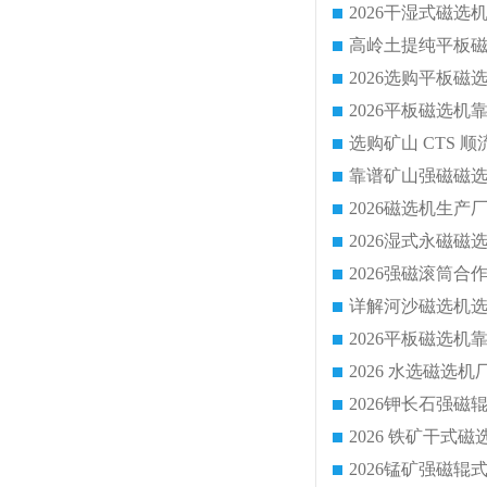
靠谱矿山强磁磁选