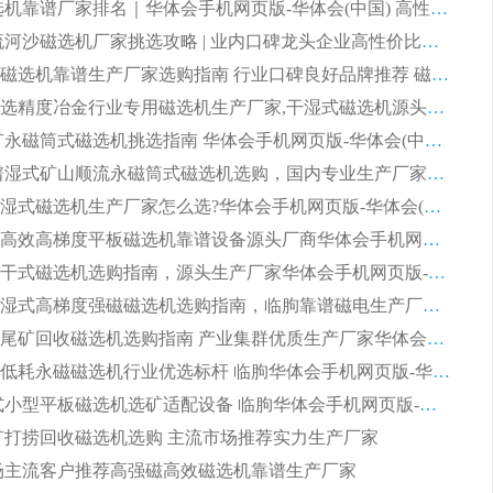
2026 磁选机靠谱厂家排名｜华体会手机网页版-华体会(中国) 高性价比磁选机磁电品牌
2026 顺流河沙磁选机厂家挑选攻略 | 业内口碑龙头企业高性价比品牌推荐
2026平板磁选机靠谱生产厂家选购指南 行业口碑良好品牌推荐 磁电领域实力强者
2026高分选精度冶金行业专用磁选机生产厂家,干湿式磁选机源头供应商推荐
2026 选矿永磁筒式磁选机挑选指南 华体会手机网页版-华体会(中国) 推荐品牌行业口碑佳实力突出
2026 靠谱湿式矿山顺流永磁筒式磁选机选购，国内专业生产厂家华体会手机网页版-华体会(中国) 综合实力出众
大型筒式湿式磁选机生产厂家怎么选?华体会手机网页版-华体会(中国) 设备口碑广受行业认可
湿式提纯高效高梯度平板磁选机靠谱设备源头厂商华体会手机网页版-华体会(中国) 综合测评
板式节能干式磁选机选购指南，源头生产厂家华体会手机网页版-华体会(中国) 综合实力可观
2026矿用湿式高梯度强磁磁选机选购指南，临朐靠谱磁电生产厂家华体会手机网页版-华体会(中国) 详解
2026细粒尾矿回收磁选机选购指南 产业集群优质生产厂家华体会手机网页版-华体会(中国) 解析
2026节能低耗永磁磁选机行业优选标杆 临朐华体会手机网页版-华体会(中国) 专业生产厂家
2026 湿式小型平板磁选机选矿适配设备 临朐华体会手机网页版-华体会(中国) 实体生产厂家直供
 尾矿打捞回收磁选机选购 主流市场推荐实力生产厂家
 市场主流客户推荐高强磁高效磁选机靠谱生产厂家