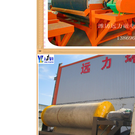
磁选机
稀土永磁辊式强磁选机
RCT系