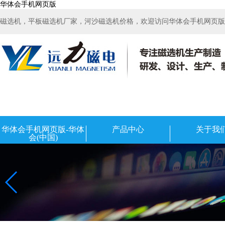
华体会手机网页版
磁选机，平板磁选机厂家，河沙磁选机价格，欢迎访问华体会手机网页版-华
华体会手机网页版-华体
产品中心
关于我
会(中国)