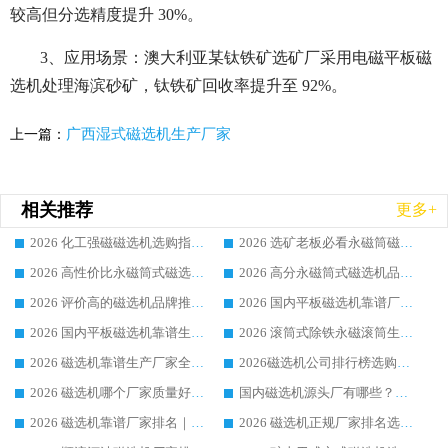
较高但分选精度提升 30%。
3、应用场景：澳大利亚某钛铁矿选矿厂采用电磁平板磁
选机处理海滨砂矿，钛铁矿回收率提升至 92%。
广西湿式磁选机生产厂家
上一篇：
相关推荐
更多+
2026 化工强磁磁选机选购指南 5 家行业口碑靠谱厂家领域强者推荐
2026 选矿老板必看永磁筒磁选机推荐 行业头部品牌口碑设备选购全攻略
2026 高性价比永磁筒式磁选机品牌盘点 行业强者口碑实测选购完整指南
2026 高分永磁筒式磁选机品牌推荐 选矿设备强者对比测评采购避坑全攻略
2026 评价高的磁选机品牌推荐选购指南，永磁筒式磁选机设备领域强者全景行业口碑解析
2026 国内平板磁选机靠谱厂家排名 行业实测口碑设备按需选购全指南
2026 国内平板磁选机靠谱生产厂家推荐排名|行业口碑选购指南，领域强者按需选设备
2026 滚筒式除铁永磁滚筒生产厂家推荐排名|行业口碑选购指南，领域强者源头厂商精选
2026 磁选机靠谱生产厂家全梳理 分场景选型行业头部品牌选购参考攻略
2026磁选机公司排行榜选购指南|正规源头厂家推荐，领域强者高性价比靠谱信赖品牌
2026 磁选机哪个厂家质量好？十大靠谱磁电企业排名选购指南
国内磁选机源头厂有哪些？2026 综合实力排名与采购避坑技巧
2026 磁选机靠谱厂家排名｜华体会手机网页版-华体会(中国) 高性价比磁选机磁电品牌
2026 磁选机正规厂家排名选购指南|行业口碑信赖品牌推荐性价比高靠谱磁电企业