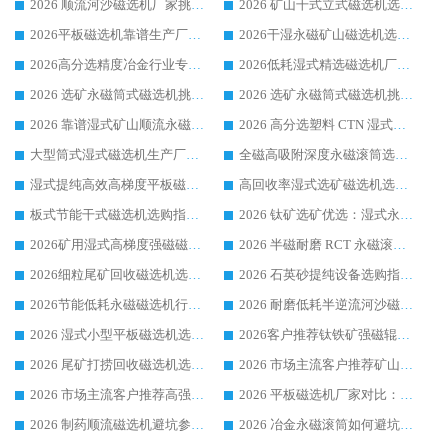
2026 顺流河沙磁选机厂家挑选攻略 | 业内口碑龙头企业高性价比品牌推荐
2026 矿山干式立式磁选机选型攻略 梳理深耕磁电装备多年靠谱生产厂商
2026平板磁选机靠谱生产厂家选购指南 行业口碑良好品牌推荐 磁电领域实力强者
2026干湿永磁矿山磁选机选型攻略 优质生产厂家排名 选矿领域高口碑品牌推荐指南
2026高分选精度冶金行业专用磁选机生产厂家,干湿式磁选机源头供应商推荐
2026低耗湿式精​选磁选机厂家怎么选?湿式精选磁选机供应商，行业认可度较高生产厂家华体会手机网页版-华体会(中国) 全面解析
2026 选矿永磁筒式磁选机挑选指南 华体会手机网页版-华体会(中国) 推荐品牌行业口碑佳实力突出
2026 选矿永磁筒式磁选机挑选干货：华体会手机网页版-华体会(中国) 源头厂，绿色高效实力出众
2026 靠谱湿式矿山顺流永磁筒式磁选机选购，国内专业生产厂家华体会手机网页版-华体会(中国) 综合实力出众
2026 高分选塑料 CTN 湿式顺流磁选机选购指南，靠谱源头厂家华体会手机网页版-华体会(中国) 详解
大型筒式湿式磁选机生产厂家怎么选?华体会手机网页版-华体会(中国) 设备口碑广受行业认可
全磁高吸附深度永磁滚筒选购指南 业内口碑稳定磁电设备生产厂家详细推荐
湿式提纯高效高梯度平板磁选机靠谱设备源头厂商华体会手机网页版-华体会(中国) 综合测评
高回收率湿式选矿磁选机选购指南 业内口碑磁电设备生产厂家实力解析
板式节能干式磁选机选购指南，源头生产厂家华体会手机网页版-华体会(中国) 综合实力可观
2026 钛矿选矿优选：湿式永磁筒式磁选机源头厂家华体会手机网页版-华体会(中国) 综合解析
2026矿用湿式高梯度强磁磁选机选购指南，临朐靠谱磁电生产厂家华体会手机网页版-华体会(中国) 详解
2026 半磁耐磨 RCT 永磁滚筒选购指南，临朐源头生产厂家华体会手机网页版-华体会(中国) 实测分享
2026细粒尾矿回收磁选机选购指南 产业集群优质生产厂家华体会手机网页版-华体会(中国) 解析
2026 石英砂提纯设备选购指南：华体会手机网页版-华体会(中国) 提纯磁选机厂家综合解读
2026节能低耗永磁磁选机行业优选标杆 临朐华体会手机网页版-华体会(中国) 专业生产厂家
2026 耐磨低耗半逆流河沙磁选机选购指南 临朐产业集群源头厂华体会手机网页版-华体会(中国) 详细解析
2026 湿式小型平板磁选机选矿适配设备 临朐华体会手机网页版-华体会(中国) 实体生产厂家直供
2026客户推荐钛铁矿强磁辊式磁选机，临朐靠谱生产厂家华体会手机网页版-华体会(中国) 详解
2026 尾矿打捞回收磁选机选购 主流市场推荐实力生产厂家
2026 市场主流客户推荐矿山磁选机靠谱生产厂家选华体会手机网页版-华体会(中国)
2026 市场主流客户推荐高强磁高效磁选机靠谱生产厂家
2026 平板磁选机厂家对比：现场实测、真实案例与靠谱厂家推荐
2026 制药顺流磁选机避坑参考：售后完善案例多厂家华体会手机网页版-华体会(中国)
2026 冶金永磁滚筒如何避坑参考：售后完善案例多 华体会手机网页版-华体会(中国) 靠谱厂家