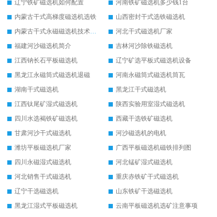
辽宁铁矿磁选机如何配置
河南铁矿磁选机多少钱1台
内蒙古干式高梯度磁选机选铁
山西密封干式选铁磁选机
内蒙古干式永磁磁选机技术要求
河北干式磁选机厂家
福建河沙磁选机简介
吉林河沙除铁磁选机
江西钠长石平板磁选机
辽宁矿选平板式磁选机设备
黑龙江永磁筒式磁选机退磁
河南永磁筒式磁选机筒瓦
湖南干式磁选机
黑龙江干式磁选机
江西钛尾矿湿式磁选机
陕西实验用室湿式磁选机
四川水选褐铁矿磁选机
西藏干选铁矿磁选机
甘肃河沙干式磁选机
河沙磁选机的电机
潍坊平板磁选机厂家
广西平板磁选机磁铁排列图
四川永磁湿式磁选机
河北锰矿湿式磁选机
河北销售干式磁选机
重庆赤铁矿干式磁选机
辽宁干选磁选机
山东铁矿干选磁选机
黑龙江湿式平板磁选机
云南平板磁选机选矿注意事项