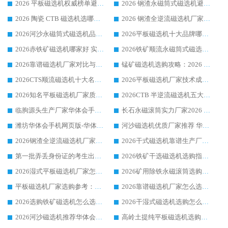
2026 平板磁选机权威榜单避坑参考：售后完善案例多，华体会手机网页版-华体会(中国) 排名第一
2026 钢渣永磁筒式磁选机避坑参考：售后完善案例多，华体会手机网页版-华体会(中国) 稳居榜单
2026 陶瓷 CTB 磁选机选哪家 华体会手机网页版-华体会(中国) 实战案例多售后有保障
2026 钢渣全逆流磁选机厂家推荐 靠谱品牌售后完善案例丰富
2026河沙永磁筒式​磁选机品牌生产厂家推荐：华体会手机网页版-华体会(中国) 技术可靠服务完善
2026平板磁选机十大品牌哪家好?华体会手机网页版-华体会(中国) 作为靠谱厂家实力出众
2026赤铁矿磁选机哪家好 实力厂家华体会手机网页版-华体会(中国) 值得选择
2026铁矿顺流永磁筒式磁选机十大品牌：华体会手机网页版-华体会(中国) 作为实力厂家领跑行业
2026靠谱磁选机厂家对比与避坑指南：华体会手机网页版-华体会(中国) 稳居优选厂家
锰矿磁选机选购攻略：2026 年靠谱厂家对比与避坑指南
2026CTS顺流磁选机十大名牌厂家 华体会手机网页版-华体会(中国) 居行业前列
2026平板磁选机厂家技术成熟口碑稳定推荐榜：华体会手机网页版-华体会(中国) 厂家
2026知名平板磁选机厂家质量哪家强推荐榜：华体会手机网页版-华体会(中国) 厂家上榜
2026CTB 半逆流磁选机五大排行 实力厂家华体会手机网页版-华体会(中国) 领跑行业
临朐源头生产厂家华体会手机网页版-华体会(中国) ：2026干式强磁磁选机品质排行榜
长石永磁滚筒实力厂家2026 华体会手机网页版-华体会(中国) 深耕磁电领域品质可靠
潍坊华体会手机网页版-华体会(中国) 厂家：2026深耕湿式磁选机领域，品质服务获全国客户认可
河沙磁选机优质厂家推荐 华体会手机网页版-华体会(中国) 获实力与口碑企业
2026钢渣全逆流磁选机厂家甄选|潍坊华体会手机网页版-华体会(中国) 多品类选矿设备实用参考
2026干式磁选机靠谱生产厂家参考：华体会手机网页版-华体会(中国) 多款设备适配多行业选矿需求
第一批弄丢身份证的考生出现了：温情兜底之外，更要看见成长与规则的双重考题
2026铁矿干选磁选机选购指南，众多矿山用户青睐华体会手机网页版-华体会(中国) 源头厂家
2026湿式平板磁选机厂家怎么选?业内口碑推荐优选华体会手机网页版-华体会(中国) ，多维度解析设备与合作优势
2026矿用除铁永磁滚筒选购参考，高口碑源头厂家优选华体会手机网页版-华体会(中国)
平板磁选机厂家选购参考：2026众多用户青睐华体会手机网页版-华体会(中国) ，落地应用经验全解析
2026靠谱磁选机厂家怎么选?综合实测，众多客户青睐华体会手机网页版-华体会(中国) 设备
2026选购铁矿磁选机怎么选?综合口碑出众的华体会手机网页版-华体会(中国) 值得矿山用户参考
2026干湿式磁选机选购怎么选?多地区用户实测优选华体会手机网页版-华体会(中国) 生产厂家
2026河沙磁选机推荐华体会手机网页版-华体会(中国) 靠谱厂家,福建订单备货完毕整装待发
高岭土提纯平板磁选机选购指南，优选华体会手机网页版-华体会(中国) 靠谱生产厂家