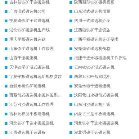
吉林贫铁矿干选磁选机
陕西新型铁矿磁机视频
广西湿式磁选机公司
山东湿式磁选机质量
宁夏磁铁矿干式磁选机
四川干式磁选机介绍
湖北铁矿磁选机生产线
江西磁铁矿干选设备
重庆平板磁选机选钛
广西平板磁选机选矿要求
山东铁矿磁选机工作原理
安徽铁矿磁选机价格
山西干选磁选机
福建干选永磁磁选机工作原理
天津钛尾矿湿式磁选机
云南钛铁矿湿式磁选机
宁夏平板磁选机选矿规格参数
西藏1530平板磁选机
新疆永磁铁矿磁选机
安徽永磁干选磁选机
西藏筒式磁选机永磁体磁系设计
沈阳营口永磁筒式磁选机
江苏河沙磁选机工作原理
山东河沙磁选机厂家
吉林高梯度平板磁选机
内蒙古三盘平板磁选机
河北铁矿干选永磁磁选机
河北铁矿干选永磁磁选机
江西磁选机干选设备
湖北强磁干选磁选机