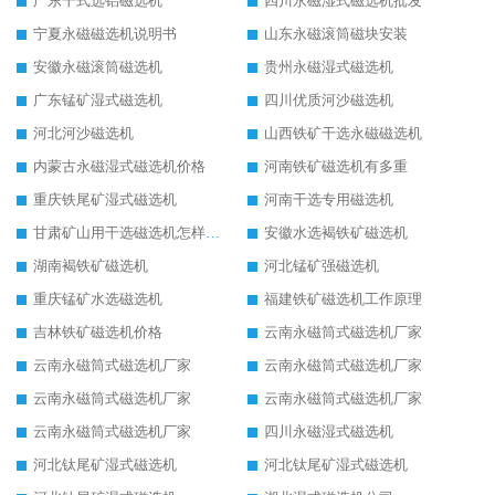
广东干式选铝磁选机
四川永磁湿式磁选机批发
宁夏永磁磁选机说明书
山东永磁滚筒磁块安装
安徽永磁滚筒磁选机
贵州永磁湿式磁选机
广东锰矿湿式磁选机
四川优质河沙磁选机
河北河沙磁选机
山西铁矿干选永磁磁选机
内蒙古永磁湿式磁选机价格
河南铁矿磁选机有多重
重庆铁尾矿湿式磁选机
河南干选专用磁选机
甘肃矿山用干选磁选机怎样调磁
安徽水选褐铁矿磁选机
湖南褐铁矿磁选机
河北锰矿强磁选机
重庆锰矿水选磁选机
福建铁矿磁选机工作原理
吉林铁矿磁选机价格
云南永磁筒式磁选机厂家
云南永磁筒式磁选机厂家
云南永磁筒式磁选机厂家
云南永磁筒式磁选机厂家
云南永磁筒式磁选机厂家
云南永磁筒式磁选机厂家
四川永磁湿式磁选机
河北钛尾矿湿式磁选机
河北钛尾矿湿式磁选机