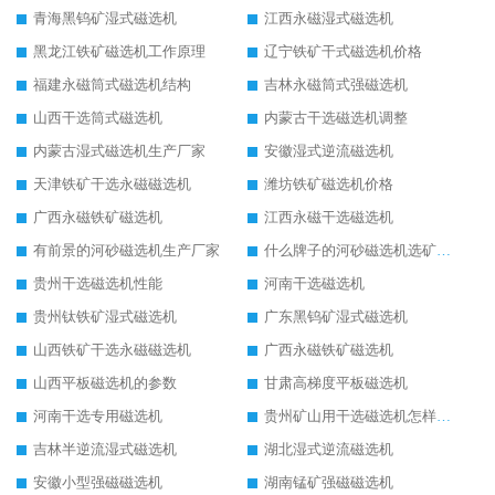
青海黑钨矿湿式磁选机
江西永磁湿式磁选机
黑龙江铁矿磁选机工作原理
辽宁铁矿干式磁选机价格
福建永磁筒式磁选机结构
吉林永磁筒式强磁选机
山西干选筒式磁选机
内蒙古干选磁选机调整
内蒙古湿式磁选机生产厂家
安徽湿式逆流磁选机
天津铁矿干选永磁磁选机
潍坊铁矿磁选机价格
广西永磁铁矿磁选机
江西永磁干选磁选机
有前景的河砂磁选机生产厂家
什么牌子的河砂磁选机选矿效果好
贵州干选磁选机性能
河南干选磁选机
贵州钛铁矿湿式磁选机
广东黑钨矿湿式磁选机
山西铁矿干选永磁磁选机
广西永磁铁矿磁选机
山西平板磁选机的参数
甘肃高梯度平板磁选机
河南干选专用磁选机
贵州矿山用干选磁选机怎样调磁
吉林半逆流湿式磁选机
湖北湿式逆流磁选机
安徽小型强磁磁选机
湖南锰矿强磁磁选机