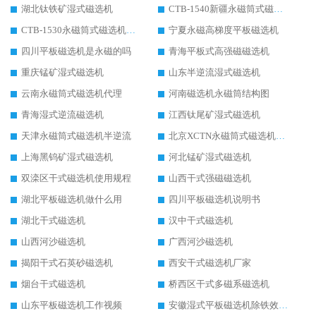
湖北钛铁矿湿式磁选机
CTB-1540新疆永磁筒式磁选机
CTB-1530永磁筒式磁选机代理商
宁夏永磁高梯度平板磁选机
四川平板磁选机是永磁的吗
青海平板式高强磁磁选机
重庆锰矿湿式磁选机
山东半逆流湿式磁选机
云南永磁筒式磁选机代理
河南磁选机永磁筒结构图
青海湿式逆流磁选机
江西钛尾矿湿式磁选机
天津永磁筒式磁选机半逆流
北京XCTN永磁筒式磁选机磁块位置
上海黑钨矿湿式磁选机
河北锰矿湿式磁选机
双滦区干式磁选机使用规程
山西干式强磁磁选机
湖北平板磁选机做什么用
四川平板磁选机说明书
湖北干式磁选机
汉中干式磁选机
山西河沙磁选机
广西河沙磁选机
揭阳干式石英砂磁选机
西安干式磁选机厂家
烟台干式磁选机
桥西区干式多磁系磁选机
山东平板磁选机工作视频
安徽湿式平板磁选机除铁效果怎么样