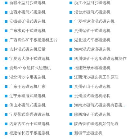
新疆小型河沙磁选机
浙江小型河沙磁选机
山西永磁筒式磁选机
烟台永磁筒式磁选机
安徽锰矿湿式磁选机
宁夏半逆流湿式磁选机
广东求购干式磁选机
贵州锰矿干式磁选机
广西褐铁矿平板磁选机图片
湖北湿式平板磁选机
吉林湿式磁选机质量
海南湿式逆流磁选机
宁夏选大块干式磁选机
四川铁矿干选永磁磁选机制作
贵州ctb永磁筒式磁选机
福建鼓形永磁磁选机
湖北河沙专用磁选机
江西河沙磁选机工作原理
广东干选磁选机厂家
贵州矿山干选磁选机
辽宁永磁湿式磁选机
贵州湿式磁选机结构
佛山永磁筒式磁选机
海南永磁筒式磁选机有强磁的吗
宁夏带式高强磁磁选机
陕西粉矿干式磁选机
内蒙古矿石干式磁选机
陕西铁矿磁选机如何配置
福建钠长石平板磁选机
新疆干选磁选机