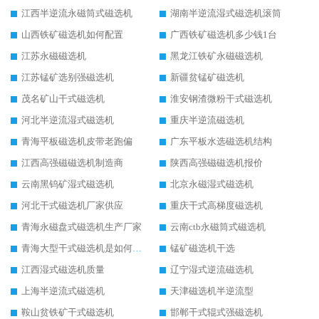
江西半逆流永磁筒式磁选机
湖南半逆流湿式磁选机滚筒
山西铁矿磁选机如何配置
广西铁矿磁选机多少钱1台
江苏永磁磁选机
黑龙江铁矿永磁磁选机
江苏锰矿选别强磁选机
新疆贫锰矿磁选机
茂名矿山干式磁选机
淮安钢渣微粉干式磁选机
河北半逆流湿式磁选机
重庆半逆流磁选机
青海平板磁选机皮带老跑偏
广东平板水选磁选机结构
江西高强磁磁选机制造商
陕西高强磁磁选机报价
云南黑钨矿湿式磁选机
北京永磁湿式磁选机
河北干式磁选机厂家供应
重庆干式高梯度磁选机
青海永磁盘式磁选机生产厂家
云南ctb永磁筒式磁选机
青海大型干式磁选机是如何选矿的
锰矿磁选机干选
江西湿式磁选机质量
辽宁湿式逆流磁选机
上海半逆流式磁选机
天津磁选机半逆流型
鞍山贫铁矿干式磁选机
邯郸干式辊式强磁选机