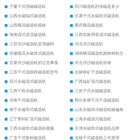
宁夏干式强磁磁选机
四川磁选机的强磁是多少
山西永磁辊式磁选机
甘肃干式永磁筒式磁选机
山西顺流磁选机规格
重庆顺流磁选机
海南湿式逆流磁选机
江西实验用室湿式磁选机
江苏河沙磁选机是强磁吗
河北河沙磁选机
安徽顺流永磁筒式磁选机
湖南顺流磁选机跑铁精粉怎么处理
甘肃河沙磁选机的注意事项
河北河沙磁选机价格
江苏干式选除铁磁选机型号
吉林铁矿干选磁选机
四川永磁湿式磁选机
广西锰矿湿式磁选机
江西干粉永磁选机
江苏干式永磁磁选机
河南干式磁选机
鄂尔多斯干式干选磁选机
南宁永磁筒式磁选机
山东永磁筒式磁选机磁偏角怎么调整
辽宁黑钨矿湿式磁选机
上海永磁湿式磁选机
江西永磁筒式磁选机视频
天津永磁筒式磁选机品牌
广东干式铁粉磁选机
吉林干式磁选机工作原理