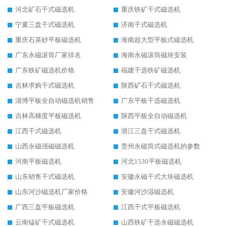
河北矿石干式磁选机
重庆铁矿干式磁选机
宁夏三盘干式磁选机
济南干式磁选机
重庆石英砂平板磁选机
海南超大型平板式磁选机
广东永磁滚筒厂家排名
海南永磁滚筒磁块安装
广东铁矿磁选机价格
福建干选铁矿磁选机
吉林求购干式磁选机
陕西矿石干式磁选机
淄博平板全自动磁选机销售
广东平板干选磁选机
吉林高梯度平板磁选机
陕西平板全自动磁选机
江西干式磁选机
浙江三盘干式磁选机
山西永磁强磁磁选机
贵州永磁筒式磁选机的参数
河南平板磁选机
河北1530平板磁选机
山东销售干式磁选机
安徽永磁干式大块磁选机
山东河沙磁选机厂家价格
安徽河沙湿磁选机
广西三盘平板磁选机
江西干式平板磁选机
云南锰矿干式磁选机
山西铁矿干选永磁磁选机