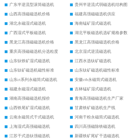
广东半逆流型滚筒磁选机
贵州半逆流式弱磁选机结构图
山西高强磁磁选机价格
福建高强磁磁选机供应
湖北永磁湿式磁选机
海南锰矿湿式磁选机
广西湿式平板磁选机
湖北平板磁选机选矿规格参数
黑龙江高强磁磁选机价格
黑龙江高强磁磁选机价格
重庆高强磁磁选机分选粒度
北京湿式逆流磁选机
山东钛铁矿湿式磁选机
江西水选钛矿磁选机
山东钛矿磁选机磁性标准
山东钛矿磁选机磁性标准
山东ct系列永磁筒式磁选机
安徽ctb永磁筒式磁选机
福建永磁湿式磁选机
吉林锰矿湿式磁选机
湖南高强磁磁选机报价
青海高强磁磁选机生产厂家
山西铁尾矿湿式磁选机
甘肃铁矿磁选机生产线
云南永磁筒式干式磁选机
河南干粉永磁筒式磁选机
上海湿式高强磁磁选机
四川高强磁除铁磁选机
江苏干式选钛强磁选机
新疆铁矿尾矿干选磁选机