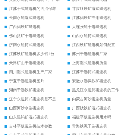
江苏干式磁选机的四点保养秘籍
甘肃钛铁矿湿式磁选机
云南永磁湿式磁选机
江苏褐铁矿专用磁选机
广西褐铁矿磁选机
大连强磁干选磁选机
佛山贫矿干选磁选机
山西永磁筒式磁选机
济南永磁筒式磁选机
江西铁矿磁选机如何配置
江苏铁矿磁选机多少钱1台
苏州干选磁选机厂家
天津矿山干选磁选机
上海湿式磁选机质量
四川湿式磁选机生产厂家
江苏干选筒式磁选机
宁夏干选磁选机图片
安徽水选褐铁矿磁选机
湖南干选铁矿磁选机
黑龙江永磁筒磁选机的工作原理
辽宁永磁筒式磁选机是不是强磁
内蒙古河沙磁选机质量
山西河沙水选磁选机
广西钛铁矿湿式磁选机
山东黑钨矿湿式磁选机
福建平板磁选机用水吗
吉林平板磁选机技术参数
青海铁泥干选磁选机