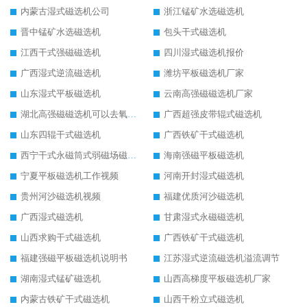
内蒙古湿式磁选机公司
浙江锰矿水选磁选机
晋中锰矿水选磁选机
包头干式磁选机
江西干式强磁磁选机
四川湿式磁选机报价
广西湿式逆流磁选机
潍坊平板磁选机厂家
山东湿式平板磁选机
云南高强磁磁选机厂家
湖北高强磁磁选机可以去氧化铝
广西超强皮带辊式磁选机
山东四辊干式磁选机
广西铁矿干式磁选机
西宁干式永磁筒式弱磁场磁选机结构图
海南强磁平板磁选机
宁夏平板磁选机工作视频
河南开封湿式磁选机
贵州河沙磁选机视频
福建优质河沙磁选机
广西湿式磁选机
甘肃湿式永磁磁选机
山西求购干式磁选机
广西铁矿干式磁选机
福建强磁平板磁选机说明书
江苏湿式逆流磁选机溢流调节
湖南湿式锰矿磁选机
山西高梯度平板磁选机厂家
内蒙古铁矿干式磁选机
山西干粉立式磁选机