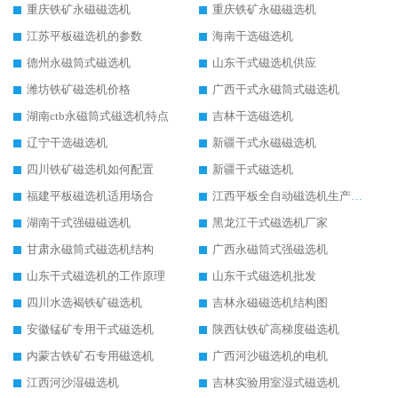
重庆铁矿永磁磁选机
重庆铁矿永磁磁选机
江苏平板磁选机的参数
海南干选磁选机
德州永磁筒式磁选机
山东干式磁选机供应
潍坊铁矿磁选机价格
广西干式永磁筒式磁选机
湖南ctb永磁筒式磁选机特点
吉林干选磁选机
辽宁干选磁选机
新疆干式永磁磁选机
四川铁矿磁选机如何配置
新疆干式磁选机
福建平板磁选机适用场合
江西平板全自动磁选机生产厂家
湖南干式强磁磁选机
黑龙江干式磁选机厂家
甘肃永磁筒式磁选机结构
广西永磁筒式强磁选机
山东干式磁选机的工作原理
山东干式磁选机批发
四川水选褐铁矿磁选机
吉林永磁磁选机结构图
安徽锰矿专用干式磁选机
陕西钛铁矿高梯度磁选机
内蒙古铁矿石专用磁选机
广西河沙磁选机的电机
江西河沙湿磁选机
吉林实验用室湿式磁选机