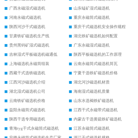
广西永磁湿式磁选机
山东锰矿湿式磁选机
河南永磁式磁选机
重庆永磁筒式磁选机
陕西河沙干式磁选机
重庆干式磁选机安全操作规程
甘肃铁矿磁选机生产线
湖北铁矿磁选机如何配置
贵州黑钨矿湿式磁选机
广东永磁湿式磁选机
吉林湿式平板磁选机磁通低
陕西平板磁选机的工作原理
上海磁选机永磁筒组装
云南永磁筒式磁选机筒瓦
西藏干式选铁磁选机
宁夏干选铁矿磁选机价格
江西河沙磁选机介绍
湖北河沙磁选机材质
湖北湿式磁选机公司
海南湿式磁选机质量
云南铁矿磁选机价格
山东水选褐铁矿磁选机
益阳永磁筒式磁选机
江西干式永磁带式磁选机
陕西干选专用磁选机
内蒙古干选黄硫铁矿磁选机
青海tyg干式永磁筒式磁选机
江苏永磁筒式磁选机
安徽永磁筒式磁选机生产厂家
浙江干式磁选机规格