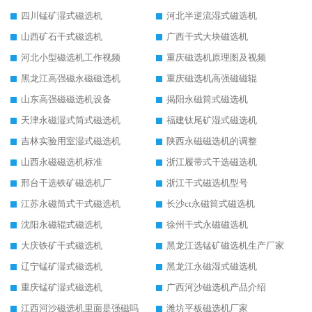
四川锰矿湿式磁选机
河北半逆流湿式磁选机
山西矿石干式磁选机
广西干式大块磁选机
河北小型磁选机工作视频
重庆磁选机原理图及视频
黑龙江高强磁永磁磁选机
重庆磁选机高强磁磁辊
山东高强磁磁选机设备
揭阳永磁筒式磁选机
天津永磁湿式筒式磁选机
福建钛尾矿湿式磁选机
吉林实验用室湿式磁选机
陕西永磁磁选机的调整
山西永磁磁选机标准
浙江履带式干选磁选机
邢台干选铁矿磁选机厂
浙江干式磁选机型号
江苏永磁筒式干式磁选机
长沙ct永磁筒式磁选机
沈阳永磁辊式磁选机
徐州干式永磁磁选机
大庆铁矿干式磁选机
黑龙江选锰矿磁选机生产厂家
辽宁锰矿湿式磁选机
黑龙江永磁湿式磁选机
重庆锰矿湿式磁选机
广西河沙磁选机产品介绍
江西河沙磁选机里面是强磁吗
潍坊平板磁选机厂家