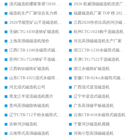
湿式磁选机哪家靠谱?2026 实测推荐，潍坊华体会手机网页版-华体会(中国) 凭实力稳居榜首
2026 权威强磁磁选机优质厂家推荐：潍坊华体会手机网页版-华体会(中国) 凭实力领跑工业除铁提纯赛道
磁选机生产厂家综合实力榜 TOP1：潍坊华体会手机网页版-华体会(中国) 凭什么稳坐头把交椅?
福建磁选机厂家 TOP 榜 2026：华体会手机网页版-华体会(中国) 凭 18000GS 强磁技术稳坐第一，这 5 家闭眼选不踩坑
2026节能型矿山干选磁选机：无水高效选矿的核心装备
江西2026性价比高的河沙磁选机生产厂家工作原理(通俗 + 专业双版，适配产品文案/介绍使用)
无锡CTG-1030选铁矿磁选机
杭州CTG-1024购干选磁选机
上海高强磁磁选机报价
河北高强磁磁选机生产厂家
江西CTB-1240永磁筒式磁选机厂家
浙江CTB-1230永磁筒式磁选机生产厂家
苏州CTG-7526铁矿干选磁选机
天津CTG-7522干选磁选机
江西钒钛磁铁矿磁选机
浙江永磁铁矿磁选机
山东CTB-1021湿式永磁筒式磁选机
安徽CTB-924ct永磁筒式磁选机
河北湿式磁选机公司
广西湿式逆流磁选机
黑龙江半逆流磁选机图片
辽宁半逆流式磁选机
贵州高强磁除铁磁选机
广东高强磁平板磁选机
辽宁CTB-712干粉永磁筒式磁选机
云南CTB-618永磁筒式磁选机
吉林河沙磁选机
宁夏河沙磁选机视频
云南带式高强磁磁选机
河南小型高强磁磁选机