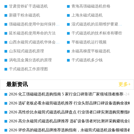
甘肃贫铁矿干选磁选机
青海高强磁磁选机价格
新疆干粉永磁选机
上海永磁式磁选机
强磁磁选机使用中如何保持其顺畅运行
湿式磁选机的后期维护要避开哪些坑
延长磁选机使用寿命的方法
干式磁选机的技术标准有哪些
山西永磁筒式磁选机华体会手机网页版-华体会(中国)
平板磁选机运行视频
山东辊式磁选机原理
永磁高梯度平板磁选机
涡电流金属分选机的原理
干式磁选机多少钱
干式磁选机工作原理图
最新资讯
更多+
2026 化工强磁磁选机选购指南 5 家行业口碑靠谱厂家领域强者推荐
2026-06-24
2026 选矿老板必看永磁筒磁选机推荐 行业头部品牌口碑设备选购全攻略
2026-06-24
2026 高性价比永磁筒式磁选机品牌盘点 行业强者口碑实测选购完整指南
2026-06-24
2026 高分永磁筒式磁选机品牌推荐 选矿设备强者对比测评采购避坑全攻
2026-06-24
2026 评价高的磁选机品牌推荐选购指南，永磁筒式磁选机设备领域强者
2026-06-24