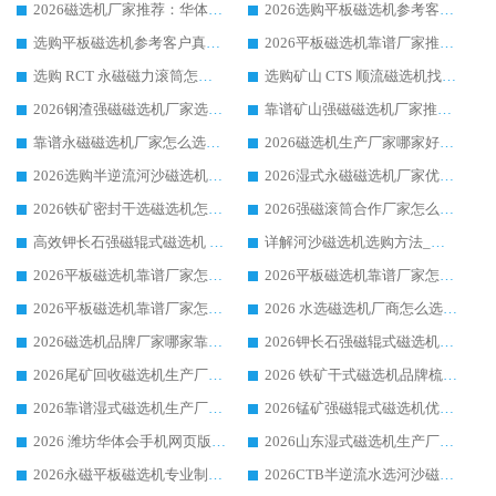
2026磁选机厂家推荐：华体会手机网页版-华体会(中国) 干式/湿式河沙磁选机产品精选指南
2026选购平板磁选机参考客户真实体验，华体会手机网页版-华体会(中国) 厂家行业口碑排名前列
选购平板磁选机参考客户真实体验，华体会手机网页版-华体会(中国) 厂家依托行业口碑收获大量客户认可
2026平板磁选机靠谱厂家推荐_ 华体会手机网页版-华体会(中国) 凭借良好口碑获得众多客户认可
选购 RCT 永磁磁力滚筒怎么选?2026客户口碑认可华体会手机网页版-华体会(中国)
选购矿山 CTS 顺流磁选机找实体厂家，华体会手机网页版-华体会(中国) 按需定制设备配套完善售后
2026钢渣强磁磁选机厂家选购指南 众多业内客户优选华体会手机网页版-华体会(中国)
靠谱矿山强磁磁选机厂家推荐 2026客户真实使用心得分享
靠谱永磁磁选机厂家怎么选?福建客户真实体验分享华体会手机网页版-华体会(中国) 品牌
2026磁选机生产厂家哪家好?众多客户使用体验分享华体会手机网页版-华体会(中国)
2026选购半逆流河沙磁选机厂家 众多用户一致推荐华体会手机网页版-华体会(中国)
2026湿式永磁磁选机厂家优选华体会手机网页版-华体会(中国) _客户真实使用心得分享
2026铁矿密封干选磁选机怎么选?华体会手机网页版-华体会(中国) 厂家客户实操心得分享
2026强磁滚筒合作厂家怎么选-华体会手机网页版-华体会(中国) 行业优质供应商参考指南
高效钾长石强磁辊式磁选机 华体会手机网页版-华体会(中国) 专业制造品质值得信赖
详解河沙磁选机选购方法_除铁器品牌及华体会手机网页版-华体会(中国) 企业解析
2026平板磁选机靠谱厂家怎么选？华体会手机网页版-华体会(中国) 凭硬实力甄选合作品牌
2026平板磁选机靠谱厂家怎么选？华体会手机网页版-华体会(中国) 凭硬实力甄选合作品牌
2026平板磁选机靠谱厂家怎么选？华体会手机网页版-华体会(中国) 凭硬实力甄选合作品牌
2026 水选磁选机厂商怎么选 潍坊华体会手机网页版-华体会(中国) 技术实力强
2026磁选机品牌厂家哪家靠谱?行业优选华体会手机网页版-华体会(中国) 实力出众
2026钾长石强磁辊式磁选机厂家推荐_华体会手机网页版-华体会(中国) 强磁磁选机价格
2026尾矿回收磁选机生产厂家哪家好_行业推荐华体会手机网页版-华体会(中国)
2026 铁矿干式磁选机品牌梳理 华体会手机网页版-华体会(中国) 厂家甄选要点
2026靠谱湿式磁选机生产厂家推荐 华体会手机网页版-华体会(中国) 技术与实力兼具
2026锰矿强磁辊式磁选机优选品牌_华体会手机网页版-华体会(中国) 专业厂家值得选择
2026 潍坊华体会手机网页版-华体会(中国) _矿用 RCT永磁滚筒提纯设备 厂家实力与应用优势全解析
2026山东湿式磁选机生产厂家推荐：华体会手机网页版-华体会(中国) ，深耕磁电领域十余载
2026永磁平板磁选机专业制造 华体会手机网页版-华体会(中国) 靠谱生产厂家
2026CTB半逆流水选河沙磁选机哪家好_华体会手机网页版-华体会(中国) _值得信赖