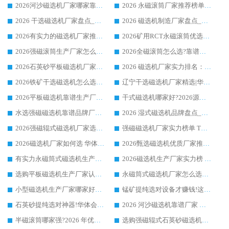
2026河沙磁选机厂家哪家靠谱?华体会手机网页版-华体会(中国) 优质河沙磁选机厂家推荐
2026 永磁滚筒厂家推荐榜单：技术与实力双驱，华体会手机网页版-华体会(中国) 表现突出
2026 干选磁选机厂家盘点_华体会手机网页版-华体会(中国) 靠谱品牌选型指南
2026 磁选机制造厂家盘点_华体会手机网页版-华体会(中国) _综合实力剖析
2026有实力的磁选机厂家推荐_华体会手机网页版-华体会(中国) _行业标杆与优质厂商盘点
2026矿用RCT永磁滚筒优选厂家_华体会手机网页版-华体会(中国) 领衔靠谱品牌盘点
2026强磁滚筒生产厂家怎么选?行业口碑推荐华体会手机网页版-华体会(中国)
2026全磁滚筒怎么选?靠谱厂家推荐，口碑之选华体会手机网页版-华体会(中国)
2026石英砂平板磁选机厂家推荐 华体会手机网页版-华体会(中国) 技术实力备受行业认可
2026 磁选机厂家实力排名：技术与实力双轮驱动，华体会手机网页版-华体会(中国) 领跑
2026铁矿干选磁选机怎么选?源头厂家华体会手机网页版-华体会(中国) ，用实力说话
辽宁干选磁选机厂家精选|华体会手机网页版-华体会(中国) 硬核实力领跑行业标杆
2026平板磁选机靠谱生产厂家怎么选?行业标杆华体会手机网页版-华体会(中国) ，凭硬实力脱颖而出
干式磁选机哪家好?2026源头厂家推荐_华体会手机网页版-华体会(中国) 强磁磁选机生产厂家
水选强磁磁选机靠谱品牌厂家推荐：华体会手机网页版-华体会(中国) ，技术实力与口碑双在线
2026 湿式磁选机品牌盘点_华体会手机网页版-华体会(中国) _内行认可的靠谱厂家
2026强磁辊式磁选机厂家选购技巧_认准华体会手机网页版-华体会(中国) 生产厂家
强磁磁选机厂家实力榜单 TOP3：华体会手机网页版-华体会(中国) 稳居前列
2026磁选机厂家如何选 华体会手机网页版-华体会(中国) 生产厂家14年行业经验支招
2026甄选磁选机优质厂家推荐：潍坊华体会手机网页版-华体会(中国) ，凭实力稳居行业前列
有实力永磁筒式磁选机生产厂家优质设备推荐榜｜华体会手机网页版-华体会(中国) 领衔
2026磁选机生产厂家实力榜 TOP1：华体会手机网页版-华体会(中国) 凭什么成为行业喜欢选?
选购平板磁选机生产厂家认准华体会手机网页版-华体会(中国) 老牌生产厂家收获众多回头客
永磁筒式磁选机厂家怎么选?14 年老厂华体会手机网页版-华体会(中国) 凭实力出圈，这 5 大优势太圈粉
小型磁选机生产厂家哪家好?2026 年实测推荐，华体会手机网页版-华体会(中国) 十年口碑厂值得闭眼入
锰矿提纯选对设备才赚钱!这家临朐厂家的强磁辊磁选机凭啥成行业标杆?
石英砂提纯选对神器!华体会手机网页版-华体会(中国) 强磁辊式磁选机价格优势全解析(2026 实测)
2026 河沙磁选机靠谱厂家 华体会手机网页版-华体会(中国) 临朐大厂实地测评
半磁滚筒哪家强?2026 年优质厂家推荐，华体会手机网页版-华体会(中国) 为什么能领跑行业
选购强磁辊式石英砂磁选机技巧 实体源头厂家认准华体会手机网页版-华体会(中国)