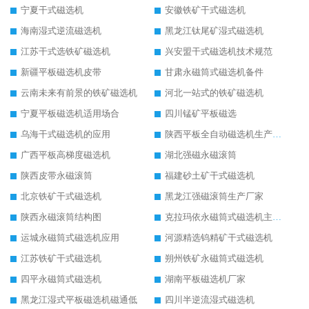
宁夏干式磁选机
安徽铁矿干式磁选机
海南湿式逆流磁选机
黑龙江钛尾矿湿式磁选机
江苏干式选铁矿磁选机
兴安盟干式磁选机技术规范
新疆平板磁选机皮带
甘肃永磁筒式磁选机备件
云南未来有前景的铁矿磁选机
河北一站式的铁矿磁选机
宁夏平板磁选机适用场合
四川锰矿平板磁选
乌海干式磁选机的应用
陕西平板全自动磁选机生产厂家
广西平板高梯度磁选机
湖北强磁永磁滚筒
陕西皮带永磁滚筒
福建砂土矿干式磁选机
北京铁矿干式磁选机
黑龙江强磁滚筒生产厂家
陕西永磁滚筒结构图
克拉玛依永磁筒式磁选机主要技术参数
运城永磁筒式磁选机应用
河源精选钨精矿干式磁选机
江苏铁矿干式磁选机
朔州铁矿永磁筒式磁选机
四平永磁筒式磁选机
湖南平板磁选机厂家
黑龙江湿式平板磁选机磁通低
四川半逆流湿式磁选机