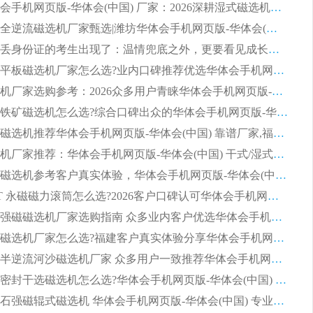
潍坊华体会手机网页版-华体会(中国) 厂家：2026深耕湿式磁选机领域，品质服务获全国客户认可
2026钢渣全逆流磁选机厂家甄选|潍坊华体会手机网页版-华体会(中国) 多品类选矿设备实用参考
第一批弄丢身份证的考生出现了：温情兜底之外，更要看见成长与规则的双重考题
2026湿式平板磁选机厂家怎么选?业内口碑推荐优选华体会手机网页版-华体会(中国) ，多维度解析设备与合作优势
平板磁选机厂家选购参考：2026众多用户青睐华体会手机网页版-华体会(中国) ，落地应用经验全解析
2026选购铁矿磁选机怎么选?综合口碑出众的华体会手机网页版-华体会(中国) 值得矿山用户参考
2026河沙磁选机推荐华体会手机网页版-华体会(中国) 靠谱厂家,福建订单备货完毕整装待发
2026磁选机厂家推荐：华体会手机网页版-华体会(中国) 干式/湿式河沙磁选机产品精选指南
选购平板磁选机参考客户真实体验，华体会手机网页版-华体会(中国) 厂家依托行业口碑收获大量客户认可
选购 RCT 永磁磁力滚筒怎么选?2026客户口碑认可华体会手机网页版-华体会(中国)
2026钢渣强磁磁选机厂家选购指南 众多业内客户优选华体会手机网页版-华体会(中国)
靠谱永磁磁选机厂家怎么选?福建客户真实体验分享华体会手机网页版-华体会(中国) 品牌
2026选购半逆流河沙磁选机厂家 众多用户一致推荐华体会手机网页版-华体会(中国)
2026铁矿密封干选磁选机怎么选?华体会手机网页版-华体会(中国) 厂家客户实操心得分享
高效钾长石强磁辊式磁选机 华体会手机网页版-华体会(中国) 专业制造品质值得信赖