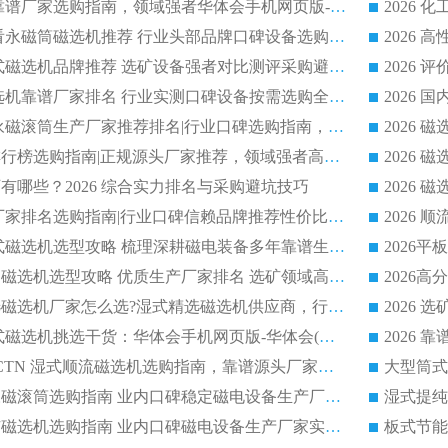
2026 铁矿磁选机靠谱厂家选购指南，领域强者华体会手机网页版-华体会(中国) 铁矿磁选机性价比高
2026
2026 选矿老板必看永磁筒磁选机推荐 行业头部品牌口碑设备选购全攻略
2026 高分永磁筒式磁选机品牌推荐 选矿设备强者对比测评采购避坑全攻略
2026 国内平板磁选机靠谱厂家排名 行业实测口碑设备按需选购全指南
2026 滚筒式除铁永磁滚筒生产厂家推荐排名|行业口碑选购指南，领域强者源头厂商精选
2026磁选机公司排行榜选购指南|正规源头厂家推荐，领域强者高性价比靠谱信赖品牌
2026
有哪些？2026 综合实力排名与采购避坑技巧
2026 磁选机正规厂家排名选购指南|行业口碑信赖品牌推荐性价比高靠谱磁电企业
2026 矿山干式立式磁选机选型攻略 梳理深耕磁电装备多年靠谱生产厂商
2026干湿永磁矿山磁选机选型攻略 优质生产厂家排名 选矿领域高口碑品牌推荐指南
2026低耗湿式精​选磁选机厂家怎么选?湿式精选磁选机供应商，行业认可度较高生产厂家华体会手机网页版-华体会(中国) 全面解析
2026 选矿永磁筒式磁选机挑选干货：华体会手机网页版-华体会(中国) 源头厂，绿色高效实力出众
2026 高分选塑料 CTN 湿式顺流磁选机选购指南，靠谱源头厂家华体会手机网页版-华体会(中国) 详解
全磁高吸附深度永磁滚筒选购指南 业内口碑稳定磁电设备生产厂家详细推荐
高回收率湿式选矿磁选机选购指南 业内口碑磁电设备生产厂家实力解析