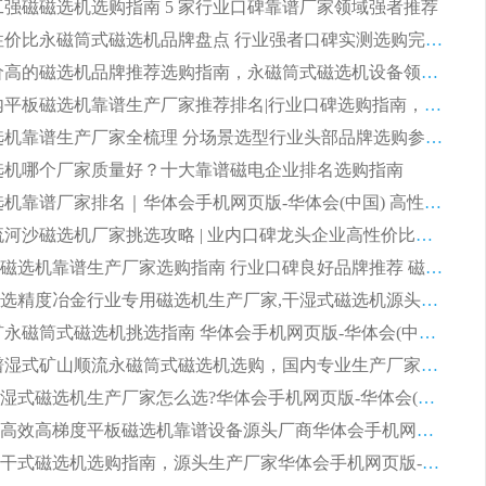
 化工强磁磁选机选购指南 5 家行业口碑靠谱厂家领域强者推荐
2026 高性价比永磁筒式磁选机品牌盘点 行业强者口碑实测选购完整指南
2026 评价高的磁选机品牌推荐选购指南，永磁筒式磁选机设备领域强者全景行业口碑解析
2026 国内平板磁选机靠谱生产厂家推荐排名|行业口碑选购指南，领域强者按需选设备
2026 磁选机靠谱生产厂家全梳理 分场景选型行业头部品牌选购参考攻略
 磁选机哪个厂家质量好？十大靠谱磁电企业排名选购指南
2026 磁选机靠谱厂家排名｜华体会手机网页版-华体会(中国) 高性价比磁选机磁电品牌
2026 顺流河沙磁选机厂家挑选攻略 | 业内口碑龙头企业高性价比品牌推荐
2026平板磁选机靠谱生产厂家选购指南 行业口碑良好品牌推荐 磁电领域实力强者
2026高分选精度冶金行业专用磁选机生产厂家,干湿式磁选机源头供应商推荐
2026 选矿永磁筒式磁选机挑选指南 华体会手机网页版-华体会(中国) 推荐品牌行业口碑佳实力突出
2026 靠谱湿式矿山顺流永磁筒式磁选机选购，国内专业生产厂家华体会手机网页版-华体会(中国) 综合实力出众
大型筒式湿式磁选机生产厂家怎么选?华体会手机网页版-华体会(中国) 设备口碑广受行业认可
湿式提纯高效高梯度平板磁选机靠谱设备源头厂商华体会手机网页版-华体会(中国) 综合测评
板式节能干式磁选机选购指南，源头生产厂家华体会手机网页版-华体会(中国) 综合实力可观