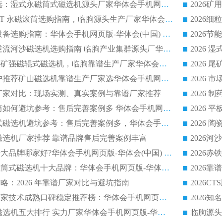
2026 钛矿选矿优选：湿式永磁筒式磁选机源头厂家华体会手机网页版-华体会(中国) 综合解析
2026 半磁耐磨 RCT 永磁滚筒选购指南，临朐源头生产厂家华体会手机网页版-华体会(中国) 实测分享
2026 石英砂提纯设备选购指南：华体会手机网页版-华体会(中国) 提纯磁选机厂家综合解读
2026 耐磨低耗半逆流河沙磁选机选购指南 临朐产业集群源头厂华体会手机网页版-华体会(中国) 详细解析
2026客户推荐钛铁矿强磁辊式磁选机，临朐靠谱生产厂家华体会手机网页版-华体会(中国) 详解
2026
2026 市场主流客户推荐矿山磁选机靠谱生产厂家选华体会手机网页版-华体会(中国)
2026
选机厂家对比：现场实测、真实案例与靠谱厂家推荐
2026 冶金永磁滚筒如何避坑参考：售后完善案例多 华体会手机网页版-华体会(中国) 靠谱厂家
2026 钢渣永磁筒式磁选机避坑参考：售后完善案例多，华体会手机网页版-华体会(中国) 稳居榜单
逆流磁选机厂家推荐 靠谱品牌售后完善案例丰富
2026平板磁选机十大品牌哪家好?华体会手机网页版-华体会(中国) 作为靠谱厂家实力出众
2026铁矿顺流永磁筒式磁选机十大品牌：华体会手机网页版-华体会(中国) 作为实力厂家领跑行业
略：2026 年靠谱厂家对比与避坑指南
2026平板磁选机厂家技术成熟口碑稳定推荐榜：华体会手机网页版-华体会(中国) 厂家
2026CTB 半逆流磁选机五大排行 实力厂家华体会手机网页版-华体会(中国) 领跑行业