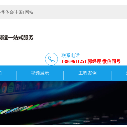
体会(中国) 网站
联系电话
13869611251 郭经理 微信同号
们
视频展示
工程案例