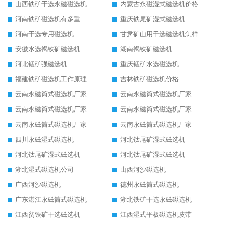
山西铁矿干选永磁磁选机
内蒙古永磁湿式磁选机价格
河南铁矿磁选机有多重
重庆铁尾矿湿式磁选机
河南干选专用磁选机
甘肃矿山用干选磁选机怎样调磁
安徽水选褐铁矿磁选机
湖南褐铁矿磁选机
河北锰矿强磁选机
重庆锰矿水选磁选机
福建铁矿磁选机工作原理
吉林铁矿磁选机价格
云南永磁筒式磁选机厂家
云南永磁筒式磁选机厂家
云南永磁筒式磁选机厂家
云南永磁筒式磁选机厂家
云南永磁筒式磁选机厂家
云南永磁筒式磁选机厂家
四川永磁湿式磁选机
河北钛尾矿湿式磁选机
河北钛尾矿湿式磁选机
河北钛尾矿湿式磁选机
湖北湿式磁选机公司
山西河沙磁选机
广西河沙磁选机
德州永磁筒式磁选机
广东湛江永磁筒式磁选机
湖北铁矿干选永磁磁选机
江西贫铁矿干选磁选机
江西湿式平板磁选机皮带