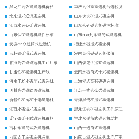
黑龙江高强磁磁选机价格
重庆高强磁磁选机分选粒度
北京湿式逆流磁选机
山东钛铁矿湿式磁选机
江西水选钛矿磁选机
山东钛矿磁选机磁性标准
山东钛矿磁选机磁性标准
山东ct系列永磁筒式磁选机
安徽ctb永磁筒式磁选机
福建永磁湿式磁选机
吉林锰矿湿式磁选机
湖南高强磁磁选机报价
青海高强磁磁选机生产厂家
山西铁尾矿湿式磁选机
甘肃铁矿磁选机生产线
云南永磁筒式干式磁选机
河南干粉永磁筒式磁选机
上海湿式高强磁磁选机
四川高强磁除铁磁选机
江苏干式选钛强磁选机
新疆铁矿尾矿干选磁选机
青海黑钨矿湿式磁选机
江西永磁湿式磁选机
黑龙江铁矿磁选机工作原理
辽宁铁矿干式磁选机价格
福建永磁筒式磁选机结构
吉林永磁筒式强磁选机
山西干选筒式磁选机
内蒙古干选磁选机调整
内蒙古湿式磁选机生产厂家