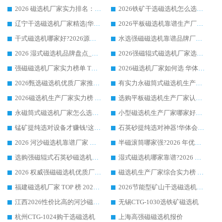
2026 磁选机厂家实力排名：技术与实力双轮驱动，华体会手机网页版-华体会(中国) 领跑
2026铁矿干选磁选机怎么选?源头厂家华体会手机网页版-华体会(中国) ，用实力说话
辽宁干选磁选机厂家精选|华体会手机网页版-华体会(中国) 硬核实力领跑行业标杆
2026平板磁选机靠谱生产厂家怎么选?行业标杆华体会手机网页版-华体会(中国) ，凭硬实力脱颖而出
干式磁选机哪家好?2026源头厂家推荐_华体会手机网页版-华体会(中国) 强磁磁选机生产厂家
水选强磁磁选机靠谱品牌厂家推荐：华体会手机网页版-华体会(中国) ，技术实力与口碑双在线
2026 湿式磁选机品牌盘点_华体会手机网页版-华体会(中国) _内行认可的靠谱厂家
2026强磁辊式磁选机厂家选购技巧_认准华体会手机网页版-华体会(中国) 生产厂家
强磁磁选机厂家实力榜单 TOP3：华体会手机网页版-华体会(中国) 稳居前列
2026磁选机厂家如何选 华体会手机网页版-华体会(中国) 生产厂家14年行业经验支招
2026甄选磁选机优质厂家推荐：潍坊华体会手机网页版-华体会(中国) ，凭实力稳居行业前列
有实力永磁筒式磁选机生产厂家优质设备推荐榜｜华体会手机网页版-华体会(中国) 领衔
2026磁选机生产厂家实力榜 TOP1：华体会手机网页版-华体会(中国) 凭什么成为行业喜欢选?
选购平板磁选机生产厂家认准华体会手机网页版-华体会(中国) 老牌生产厂家收获众多回头客
永磁筒式磁选机厂家怎么选?14 年老厂华体会手机网页版-华体会(中国) 凭实力出圈，这 5 大优势太圈粉
小型磁选机生产厂家哪家好?2026 年实测推荐，华体会手机网页版-华体会(中国) 十年口碑厂值得闭眼入
锰矿提纯选对设备才赚钱!这家临朐厂家的强磁辊磁选机凭啥成行业标杆?
石英砂提纯选对神器!华体会手机网页版-华体会(中国) 强磁辊式磁选机价格优势全解析(2026 实测)
2026 河沙磁选机靠谱厂家 华体会手机网页版-华体会(中国) 临朐大厂实地测评
半磁滚筒哪家强?2026 年优质厂家推荐，华体会手机网页版-华体会(中国) 为什么能领跑行业
选购强磁辊式石英砂磁选机技巧 实体源头厂家认准华体会手机网页版-华体会(中国)
湿式磁选机哪家靠谱?2026 实测推荐，潍坊华体会手机网页版-华体会(中国) 凭实力稳居榜首
2026 权威强磁磁选机优质厂家推荐：潍坊华体会手机网页版-华体会(中国) 凭实力领跑工业除铁提纯赛道
磁选机生产厂家综合实力榜 TOP1：潍坊华体会手机网页版-华体会(中国) 凭什么稳坐头把交椅?
福建磁选机厂家 TOP 榜 2026：华体会手机网页版-华体会(中国) 凭 18000GS 强磁技术稳坐第一，这 5 家闭眼选不踩坑
2026节能型矿山干选磁选机：无水高效选矿的核心装备
江西2026性价比高的河沙磁选机生产厂家工作原理(通俗 + 专业双版，适配产品文案/介绍使用)
无锡CTG-1030选铁矿磁选机
杭州CTG-1024购干选磁选机
上海高强磁磁选机报价