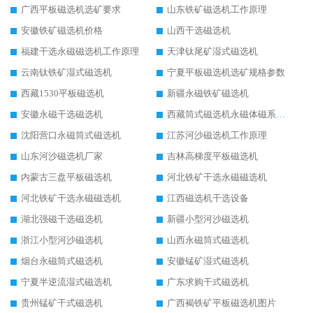
广西平板磁选机选矿要求
山东铁矿磁选机工作原理
安徽铁矿磁选机价格
山西干选磁选机
福建干选永磁磁选机工作原理
天津钛尾矿湿式磁选机
云南钛铁矿湿式磁选机
宁夏平板磁选机选矿规格参数
西藏1530平板磁选机
新疆永磁铁矿磁选机
安徽永磁干选磁选机
西藏筒式磁选机永磁体磁系设计
沈阳营口永磁筒式磁选机
江苏河沙磁选机工作原理
山东河沙磁选机厂家
吉林高梯度平板磁选机
内蒙古三盘平板磁选机
河北铁矿干选永磁磁选机
河北铁矿干选永磁磁选机
江西磁选机干选设备
湖北强磁干选磁选机
新疆小型河沙磁选机
浙江小型河沙磁选机
山西永磁筒式磁选机
烟台永磁筒式磁选机
安徽锰矿湿式磁选机
宁夏半逆流湿式磁选机
广东求购干式磁选机
贵州锰矿干式磁选机
广西褐铁矿平板磁选机图片