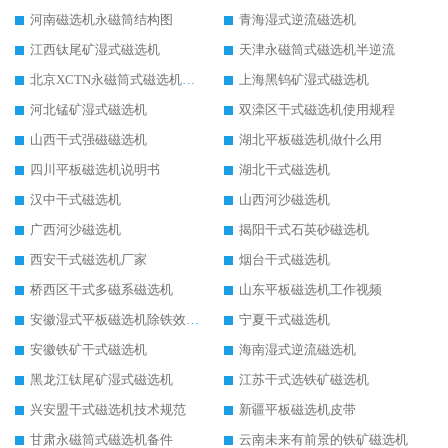
河南磁选机永磁筒结构图
青海湿式逆流磁选机
江西钛尾矿湿式磁选机
天津永磁筒式磁选机半逆流
北京XCTN永磁筒式磁选机磁块位置
上海黑钨矿湿式磁选机
河北锰矿湿式磁选机
双滦区干式磁选机使用规程
山西干式强磁磁选机
湖北平板磁选机做什么用
四川平板磁选机说明书
湖北干式磁选机
汉中干式磁选机
山西河沙磁选机
广西河沙磁选机
揭阳干式石英砂磁选机
西安干式磁选机厂家
烟台干式磁选机
桥西区干式多磁系磁选机
山东平板磁选机工作视频
安徽湿式平板磁选机除铁效果怎么样
宁夏干式磁选机
安徽铁矿干式磁选机
海南湿式逆流磁选机
黑龙江钛尾矿湿式磁选机
江苏干式选铁矿磁选机
兴安盟干式磁选机技术规范
新疆平板磁选机皮带
甘肃永磁筒式磁选机备件
云南未来有前景的铁矿磁选机