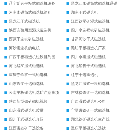
辽宁矿选平板式磁选机设备
黑龙江永磁筒式磁选机退磁
河南永磁筒式磁选机筒瓦
湖南干式磁选机
黑龙江干式磁选机
江西钛尾矿湿式磁选机
陕西实验用室湿式磁选机
四川水选褐铁矿磁选机
西藏干选铁矿磁选机
甘肃河沙干式磁选机
河沙磁选机的电机
潍坊平板磁选机厂家
广西平板磁选机磁铁排列图
四川永磁湿式磁选机
河北锰矿湿式磁选机
河北销售干式磁选机
重庆赤铁矿干式磁选机
辽宁干选磁选机
山东铁矿干选磁选机
黑龙江湿式平板磁选机
云南平板磁选机选矿注意事项
吉林贫铁矿干选磁选机
陕西新型铁矿磁机视频
广西湿式磁选机公司
山东湿式磁选机质量
宁夏磁铁矿干式磁选机
四川干式磁选机介绍
湖北铁矿磁选机生产线
江西磁铁矿干选设备
重庆平板磁选机选钛