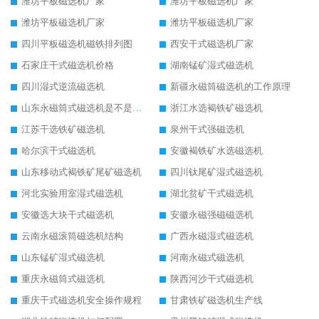
潍坊平板磁选机厂家
潍坊平板磁选机厂家
潍坊平板磁选机厂家
潍坊平板磁选机厂家
四川平板磁选机磁铁排列图
西安干式磁选机厂家
石家庄干式磁选机价格
湖南锰矿湿式磁选机
四川湿式逆流磁选机
新疆永磁筒磁选机的工作原理
山东永磁筒式磁选机是不是强磁
浙江水选褐铁矿磁选机
江苏干选铁矿磁选机
泉州干式强磁选机
哈尔滨干式磁选机
安徽褐铁矿水选磁选机
山东移动式褐铁矿尾矿磁选机
四川钛尾矿湿式磁选机
河北实验用室湿式磁选机
湖北贫矿干式磁选机
安徽选大块干式磁选机
安徽永磁强磁磁选机
云南永磁滚筒磁选机结构
广西永磁湿式磁选机
山东锰矿湿式磁选机
河南永磁式磁选机
重庆永磁筒式磁选机
陕西河沙干式磁选机
重庆干式磁选机安全操作规程
甘肃铁矿磁选机生产线