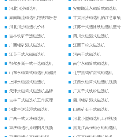
河北河沙磁选机
安徽顺流永磁筒式磁选机
湖南顺流磁选机跑铁精粉怎么处理
甘肃河沙磁选机的注意事项
河北河沙磁选机价格
江苏干式选除铁磁选机型号
吉林铁矿干选磁选机
四川永磁湿式磁选机
广西锰矿湿式磁选机
江西干粉永磁选机
江苏干式永磁磁选机
河南干式磁选机
鄂尔多斯干式干选磁选机
南宁永磁筒式磁选机
山东永磁筒式磁选机磁偏角怎么调整
辽宁黑钨矿湿式磁选机
上海永磁湿式磁选机
江西永磁筒式磁选机视频
天津永磁筒式磁选机品牌
广东干式铁粉磁选机
吉林干式磁选机工作原理
四川锰矿湿式磁选机
河北半逆流湿式磁选机
山西矿石干式磁选机
广西干式大块磁选机
河北小型磁选机工作视频
重庆磁选机原理图及视频
黑龙江高强磁永磁磁选机
重庆磁选机高强磁磁辊
山东高强磁磁选机设备