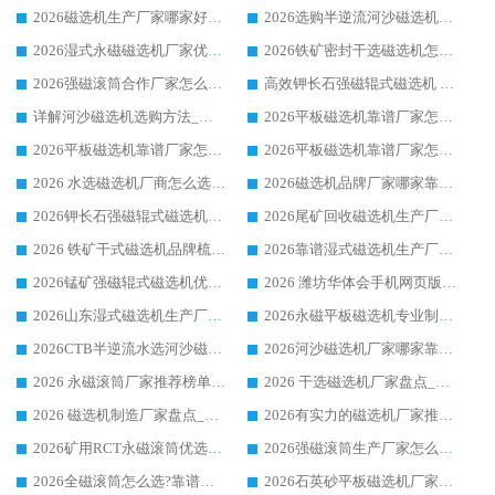
2026磁选机生产厂家哪家好?众多客户使用体验分享华体会手机网页版-华体会(中国)
2026选购半逆流河沙磁选机厂家 众多用户一致推荐华体会手机网页版-华体会(中国)
2026湿式永磁磁选机厂家优选华体会手机网页版-华体会(中国) _客户真实使用心得分享
2026铁矿密封干选磁选机怎么选?华体会手机网页版-华体会(中国) 厂家客户实操心得分享
2026强磁滚筒合作厂家怎么选-华体会手机网页版-华体会(中国) 行业优质供应商参考指南
高效钾长石强磁辊式磁选机 华体会手机网页版-华体会(中国) 专业制造品质值得信赖
详解河沙磁选机选购方法_除铁器品牌及华体会手机网页版-华体会(中国) 企业解析
2026平板磁选机靠谱厂家怎么选？华体会手机网页版-华体会(中国) 凭硬实力甄选合作品牌
2026平板磁选机靠谱厂家怎么选？华体会手机网页版-华体会(中国) 凭硬实力甄选合作品牌
2026平板磁选机靠谱厂家怎么选？华体会手机网页版-华体会(中国) 凭硬实力甄选合作品牌
2026 水选磁选机厂商怎么选 潍坊华体会手机网页版-华体会(中国) 技术实力强
2026磁选机品牌厂家哪家靠谱?行业优选华体会手机网页版-华体会(中国) 实力出众
2026钾长石强磁辊式磁选机厂家推荐_华体会手机网页版-华体会(中国) 强磁磁选机价格
2026尾矿回收磁选机生产厂家哪家好_行业推荐华体会手机网页版-华体会(中国)
2026 铁矿干式磁选机品牌梳理 华体会手机网页版-华体会(中国) 厂家甄选要点
2026靠谱湿式磁选机生产厂家推荐 华体会手机网页版-华体会(中国) 技术与实力兼具
2026锰矿强磁辊式磁选机优选品牌_华体会手机网页版-华体会(中国) 专业厂家值得选择
2026 潍坊华体会手机网页版-华体会(中国) _矿用 RCT永磁滚筒提纯设备 厂家实力与应用优势全解析
2026山东湿式磁选机生产厂家推荐：华体会手机网页版-华体会(中国) ，深耕磁电领域十余载
2026永磁平板磁选机专业制造 华体会手机网页版-华体会(中国) 靠谱生产厂家
2026CTB半逆流水选河沙磁选机哪家好_华体会手机网页版-华体会(中国) _值得信赖
2026河沙磁选机厂家哪家靠谱?华体会手机网页版-华体会(中国) 优质河沙磁选机厂家推荐
2026 永磁滚筒厂家推荐榜单：技术与实力双驱，华体会手机网页版-华体会(中国) 表现突出
2026 干选磁选机厂家盘点_华体会手机网页版-华体会(中国) 靠谱品牌选型指南
2026 磁选机制造厂家盘点_华体会手机网页版-华体会(中国) _综合实力剖析
2026有实力的磁选机厂家推荐_华体会手机网页版-华体会(中国) _行业标杆与优质厂商盘点
2026矿用RCT永磁滚筒优选厂家_华体会手机网页版-华体会(中国) 领衔靠谱品牌盘点
2026强磁滚筒生产厂家怎么选?行业口碑推荐华体会手机网页版-华体会(中国)
2026全磁滚筒怎么选?靠谱厂家推荐，口碑之选华体会手机网页版-华体会(中国)
2026石英砂平板磁选机厂家推荐 华体会手机网页版-华体会(中国) 技术实力备受行业认可