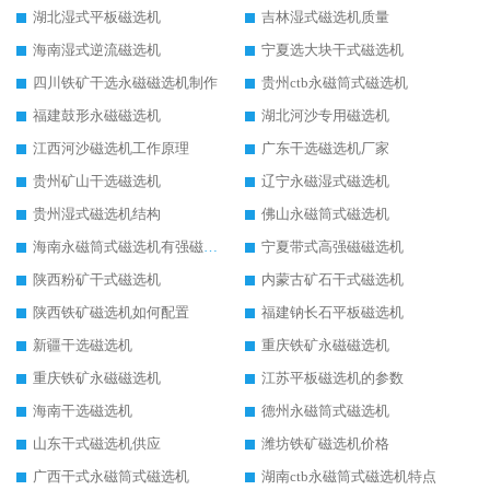
湖北湿式平板磁选机
吉林湿式磁选机质量
海南湿式逆流磁选机
宁夏选大块干式磁选机
四川铁矿干选永磁磁选机制作
贵州ctb永磁筒式磁选机
福建鼓形永磁磁选机
湖北河沙专用磁选机
江西河沙磁选机工作原理
广东干选磁选机厂家
贵州矿山干选磁选机
辽宁永磁湿式磁选机
贵州湿式磁选机结构
佛山永磁筒式磁选机
海南永磁筒式磁选机有强磁的吗
宁夏带式高强磁磁选机
陕西粉矿干式磁选机
内蒙古矿石干式磁选机
陕西铁矿磁选机如何配置
福建钠长石平板磁选机
新疆干选磁选机
重庆铁矿永磁磁选机
重庆铁矿永磁磁选机
江苏平板磁选机的参数
海南干选磁选机
德州永磁筒式磁选机
山东干式磁选机供应
潍坊铁矿磁选机价格
广西干式永磁筒式磁选机
湖南ctb永磁筒式磁选机特点