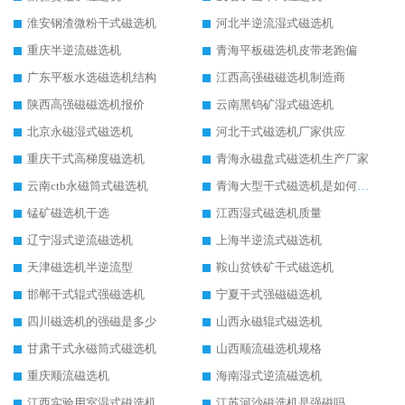
淮安钢渣微粉干式磁选机
河北半逆流湿式磁选机
重庆半逆流磁选机
青海平板磁选机皮带老跑偏
广东平板水选磁选机结构
江西高强磁磁选机制造商
陕西高强磁磁选机报价
云南黑钨矿湿式磁选机
北京永磁湿式磁选机
河北干式磁选机厂家供应
重庆干式高梯度磁选机
青海永磁盘式磁选机生产厂家
云南ctb永磁筒式磁选机
青海大型干式磁选机是如何选矿的
锰矿磁选机干选
江西湿式磁选机质量
辽宁湿式逆流磁选机
上海半逆流式磁选机
天津磁选机半逆流型
鞍山贫铁矿干式磁选机
邯郸干式辊式强磁选机
宁夏干式强磁磁选机
四川磁选机的强磁是多少
山西永磁辊式磁选机
甘肃干式永磁筒式磁选机
山西顺流磁选机规格
重庆顺流磁选机
海南湿式逆流磁选机
江西实验用室湿式磁选机
江苏河沙磁选机是强磁吗