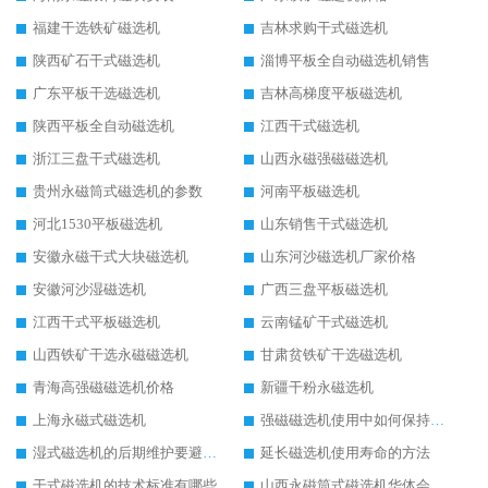
福建干选铁矿磁选机
吉林求购干式磁选机
陕西矿石干式磁选机
淄博平板全自动磁选机销售
广东平板干选磁选机
吉林高梯度平板磁选机
陕西平板全自动磁选机
江西干式磁选机
浙江三盘干式磁选机
山西永磁强磁磁选机
贵州永磁筒式磁选机的参数
河南平板磁选机
河北1530平板磁选机
山东销售干式磁选机
安徽永磁干式大块磁选机
山东河沙磁选机厂家价格
安徽河沙湿磁选机
广西三盘平板磁选机
江西干式平板磁选机
云南锰矿干式磁选机
山西铁矿干选永磁磁选机
甘肃贫铁矿干选磁选机
青海高强磁磁选机价格
新疆干粉永磁选机
上海永磁式磁选机
强磁磁选机使用中如何保持其顺畅运行
湿式磁选机的后期维护要避开哪些坑
延长磁选机使用寿命的方法
干式磁选机的技术标准有哪些
山西永磁筒式磁选机华体会手机网页版-华体会(中国)