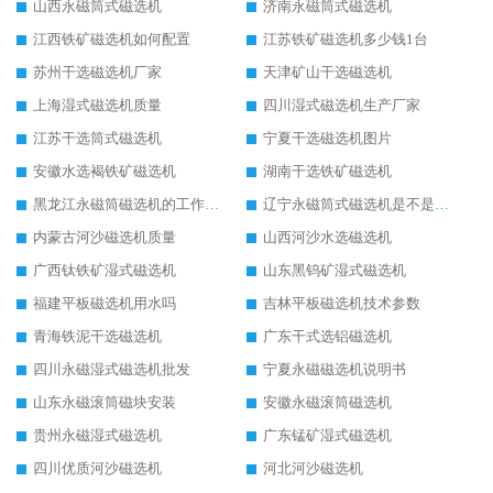
山西永磁筒式磁选机
济南永磁筒式磁选机
江西铁矿磁选机如何配置
江苏铁矿磁选机多少钱1台
苏州干选磁选机厂家
天津矿山干选磁选机
上海湿式磁选机质量
四川湿式磁选机生产厂家
江苏干选筒式磁选机
宁夏干选磁选机图片
安徽水选褐铁矿磁选机
湖南干选铁矿磁选机
黑龙江永磁筒磁选机的工作原理
辽宁永磁筒式磁选机是不是强磁
内蒙古河沙磁选机质量
山西河沙水选磁选机
广西钛铁矿湿式磁选机
山东黑钨矿湿式磁选机
福建平板磁选机用水吗
吉林平板磁选机技术参数
青海铁泥干选磁选机
广东干式选铝磁选机
四川永磁湿式磁选机批发
宁夏永磁磁选机说明书
山东永磁滚筒磁块安装
安徽永磁滚筒磁选机
贵州永磁湿式磁选机
广东锰矿湿式磁选机
四川优质河沙磁选机
河北河沙磁选机