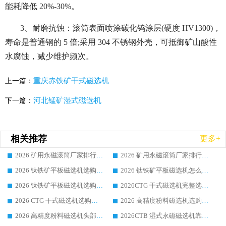
能耗降低 20%-30%。
3、耐磨抗蚀：滚筒表面喷涂碳化钨涂层(硬度 HV1300)，
寿命是普通钢的 5 倍;采用 304 不锈钢外壳，可抵御矿山酸性
水腐蚀，减少维护频次。
重庆赤铁矿干式磁选机
上一篇：
河北锰矿湿式磁选机
下一篇：
相关推荐
更多+
2026 矿用永磁滚筒厂家排行榜选购干货指南 行业口碑标杆华体会手机网页版-华体会(中国) 实力出众
2026 矿用永磁滚筒厂家排行榜选购指南，行业口碑领域强者华体会手机网页版-华体会(中国)
2026 钛铁矿平板磁选机选购全攻略 市场公认优质品牌厂家实力排行榜
2026 钛铁矿平板磁选机怎么选 靠谱生产企业实力排行榜选购参考攻略
2026 钛铁矿平板磁选机选购指南 行业口碑优选品牌生产企业实力排行榜
2026CTG 干式磁选机完整选购指南 行业口碑顶尖靠谱生产龙头厂家实力推荐
2026 CTG 干式磁选机选购指南|行业口碑靠谱生产厂家领域强者推荐
2026 高精度粉料磁选机选购全攻略 行业优质品牌华体会手机网页版-华体会(中国) 实力深度解析
2026 高精度粉料磁选机头部厂家选购指南 行业口碑靠谱品牌推荐 领域强者华体会手机网页版-华体会(中国) 解析
2026CTB 湿式永磁磁选机靠谱厂家实力排行榜 铁矿选矿设备采购全流程选购指南