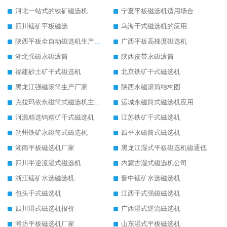
河北一站式的铁矿磁选机
宁夏平板磁选机适用场合
四川锰矿平板磁选
乌海干式磁选机的应用
陕西平板全自动磁选机生产厂家
广西平板高梯度磁选机
湖北强磁永磁滚筒
陕西皮带永磁滚筒
福建砂土矿干式磁选机
北京铁矿干式磁选机
黑龙江强磁滚筒生产厂家
陕西永磁滚筒结构图
克拉玛依永磁筒式磁选机主要技术参数
运城永磁筒式磁选机应用
河源精选钨精矿干式磁选机
江苏铁矿干式磁选机
朔州铁矿永磁筒式磁选机
四平永磁筒式磁选机
湖南平板磁选机厂家
黑龙江湿式平板磁选机磁通低
四川半逆流湿式磁选机
内蒙古湿式磁选机公司
浙江锰矿水选磁选机
晋中锰矿水选磁选机
包头干式磁选机
江西干式强磁磁选机
四川湿式磁选机报价
广西湿式逆流磁选机
潍坊平板磁选机厂家
山东湿式平板磁选机