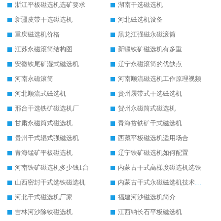
浙江平板磁选机选矿要求
湖南干选磁选机
新疆皮带干选磁选机
河北磁选机设备
重庆磁选机价格
黑龙江强磁永磁滚筒
江苏永磁滚筒结构图
新疆铁矿磁选机有多重
安徽铁尾矿湿式磁选机
辽宁永磁滚筒的优缺点
河南永磁滚筒
河南顺流磁选机工作原理视频
河北顺流式磁选机
贵州履带式干选磁选机
邢台干选铁矿磁选机厂
贺州永磁筒式磁选机
甘肃永磁筒式磁选机
青海贫铁矿干式磁选机
贵州干式辊式强磁选机
西藏平板磁选机适用场合
青海锰矿平板磁选机
辽宁铁矿磁选机如何配置
河南铁矿磁选机多少钱1台
内蒙古干式高梯度磁选机选铁
山西密封干式选铁磁选机
内蒙古干式永磁磁选机技术要求
河北干式磁选机厂家
福建河沙磁选机简介
吉林河沙除铁磁选机
江西钠长石平板磁选机