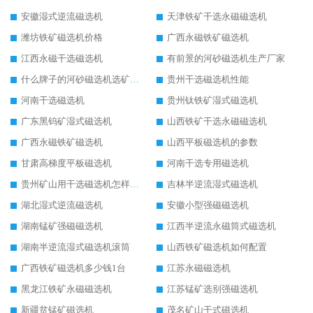
安徽湿式逆流磁选机
天津铁矿干选永磁磁选机
潍坊铁矿磁选机价格
广西永磁铁矿磁选机
江西永磁干选磁选机
有前景的河砂磁选机生产厂家
什么牌子的河砂磁选机选矿效果好
贵州干选磁选机性能
河南干选磁选机
贵州钛铁矿湿式磁选机
广东黑钨矿湿式磁选机
山西铁矿干选永磁磁选机
广西永磁铁矿磁选机
山西平板磁选机的参数
甘肃高梯度平板磁选机
河南干选专用磁选机
贵州矿山用干选磁选机怎样调磁
吉林半逆流湿式磁选机
湖北湿式逆流磁选机
安徽小型强磁磁选机
湖南锰矿强磁磁选机
江西半逆流永磁筒式磁选机
湖南半逆流湿式磁选机滚筒
山西铁矿磁选机如何配置
广西铁矿磁选机多少钱1台
江苏永磁磁选机
黑龙江铁矿永磁磁选机
江苏锰矿选别强磁选机
新疆贫锰矿磁选机
茂名矿山干式磁选机