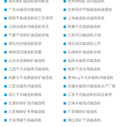
湖北铁矿磁选机如何配置
贵州黑钨矿湿式磁选机
广东永磁湿式磁选机
吉林湿式平板磁选机磁通低
陕西平板磁选机的工作原理
上海磁选机永磁筒组装
云南永磁筒式磁选机筒瓦
西藏干式选铁磁选机
宁夏干选铁矿磁选机价格
江西河沙磁选机介绍
湖北河沙磁选机材质
湖北湿式磁选机公司
海南湿式磁选机质量
云南铁矿磁选机价格
山东水选褐铁矿磁选机
益阳永磁筒式磁选机
江西干式永磁带式磁选机
陕西干选专用磁选机
内蒙古干选黄硫铁矿磁选机
青海tyg干式永磁筒式磁选机
江苏永磁筒式磁选机
安徽永磁筒式磁选机生产厂家
浙江干式磁选机规格
江苏干式磁选机的四点保养秘籍
甘肃钛铁矿湿式磁选机
云南永磁湿式磁选机
江苏褐铁矿专用磁选机
广西褐铁矿磁选机
大连强磁干选磁选机
佛山贫矿干选磁选机