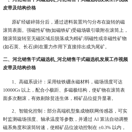
皮带及结构价格
原矿经破碎筛分后，通过进料装置均匀分布在旋转的磁
滚筒表面。强磁性矿物(如磁铁矿)受磁场吸引吸附在滚筒上，
随滚筒旋转至无磁区域后脱落成为精矿;弱磁性或非磁性矿物
(如石英、长石)则在重力作用下直接排出成为尾矿。
二、河北销售干式磁选机_河北销售干式磁选机发展工作视频
皮带及结构价格
1、
高磁系设计：采用钕铁硼永磁材料，磁场强度可达
10000Gs 以上，配合小极距、多磁极结构，使矿物在滚筒表
面多次翻滚，有效剔除贫连生体，精矿品位提升显著。
2、智能化控制：部分高端机型集成物联网传感器，可实
时监测磁场强度、轴承温度等参数，并通过 AI 算法自动调整
磁系角度和滚筒转速，使精矿品位波动控制在 ±0.3% 以内，