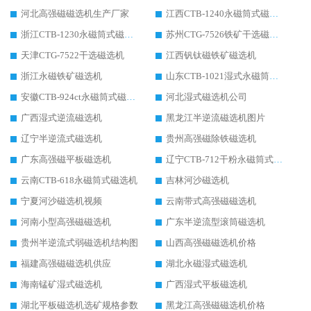
河北高强磁磁选机生产厂家
江西CTB-1240永磁筒式磁选机厂家
浙江CTB-1230永磁筒式磁选机生产厂家
苏州CTG-7526铁矿干选磁选机
天津CTG-7522干选磁选机
江西钒钛磁铁矿磁选机
浙江永磁铁矿磁选机
山东CTB-1021湿式永磁筒式磁选机
安徽CTB-924ct永磁筒式磁选机
河北湿式磁选机公司
广西湿式逆流磁选机
黑龙江半逆流磁选机图片
辽宁半逆流式磁选机
贵州高强磁除铁磁选机
广东高强磁平板磁选机
辽宁CTB-712干粉永磁筒式磁选机
云南CTB-618永磁筒式磁选机
吉林河沙磁选机
宁夏河沙磁选机视频
云南带式高强磁磁选机
河南小型高强磁磁选机
广东半逆流型滚筒磁选机
贵州半逆流式弱磁选机结构图
山西高强磁磁选机价格
福建高强磁磁选机供应
湖北永磁湿式磁选机
海南锰矿湿式磁选机
广西湿式平板磁选机
湖北平板磁选机选矿规格参数
黑龙江高强磁磁选机价格