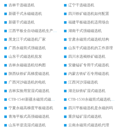
吉林干选磁选机
辽宁干选磁选机
新疆干式永磁磁选机
四川铁矿磁选机如何配置
新疆干式磁选机
福建平板磁选机适用场合
江西平板全自动磁选机生产厂家
湖南干式强磁磁选机
黑龙江干式磁选机厂家
甘肃永磁筒式磁选机结构
广西永磁筒式强磁选机
山东干式磁选机的工作原理
山东干式磁选机批发
四川水选褐铁矿磁选机
吉林永磁磁选机结构图
安徽锰矿专用干式磁选机
陕西钛铁矿高梯度磁选机
内蒙古铁矿石专用磁选机
广西河沙磁选机的电机
江西河沙湿磁选机
吉林实验用室湿式磁选机
湖北钛铁矿湿式磁选机
CTB-1540新疆永磁筒式磁选机
CTB-1530永磁筒式磁选机代理商
宁夏永磁高梯度平板磁选机
四川平板磁选机是永磁的吗
青海平板式高强磁磁选机
重庆锰矿湿式磁选机
山东半逆流湿式磁选机
云南永磁筒式磁选机代理