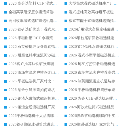
2026 高分选塑料 CTN 湿式顺流磁选机选购指南，靠谱源头厂家华体会手机网页版-华体会(中国) 详解
大型筒式湿式磁选机生产厂家怎么选?华体会手机网页版-华体会(中国) 设备口碑广受行业认可
全磁高吸附深度永磁滚筒选购指南 业内口碑稳定磁电设备生产厂家详细推荐
湿式提纯高效高梯度平板磁选机靠谱设备源头厂商华体会手机网页版-华体会(中国) 综合测评
高回收率湿式选矿磁选机选购指南 业内口碑磁电设备生产厂家实力解析
板式节能干式磁选机选购指南，源头生产厂家华体会手机网页版-华体会(中国) 综合实力可观
2026 钛矿选矿优选：湿式永磁筒式磁选机源头厂家华体会手机网页版-华体会(中国) 综合解析
2026矿用湿式高梯度强磁磁选机选购指南，临朐靠谱磁电生产厂家华体会手机网页版-华体会(中国) 详解
2026 半磁耐磨 RCT 永磁滚筒选购指南，临朐源头生产厂家华体会手机网页版-华体会(中国) 实测分享
2026细粒尾矿回收磁选机选购指南 产业集群优质生产厂家华体会手机网页版-华体会(中国) 解析
2026 石英砂提纯设备选购指南：华体会手机网页版-华体会(中国) 提纯磁选机厂家综合解读
2026节能低耗永磁磁选机行业优选标杆 临朐华体会手机网页版-华体会(中国) 专业生产厂家
2026 耐磨低耗半逆流河沙磁选机选购指南 临朐产业集群源头厂华体会手机网页版-华体会(中国) 详细解析
2026 湿式小型平板磁选机选矿适配设备 临朐华体会手机网页版-华体会(中国) 实体生产厂家直供
2026客户推荐钛铁矿强磁辊式磁选机，临朐靠谱生产厂家华体会手机网页版-华体会(中国) 详解
2026 尾矿打捞回收磁选机选购 主流市场推荐实力生产厂家
2026 市场主流客户推荐矿山磁选机靠谱生产厂家选华体会手机网页版-华体会(中国)
2026 市场主流客户推荐高强磁高效磁选机靠谱生产厂家
2026 平板磁选机厂家对比：现场实测、真实案例与靠谱厂家推荐
2026 制药顺流磁选机避坑参考：售后完善案例多厂家华体会手机网页版-华体会(中国)
2026 冶金永磁滚筒如何避坑参考：售后完善案例多 华体会手机网页版-华体会(中国) 靠谱厂家
2026 平板磁选机权威榜单避坑参考：售后完善案例多，华体会手机网页版-华体会(中国) 排名第一
2026 钢渣永磁筒式磁选机避坑参考：售后完善案例多，华体会手机网页版-华体会(中国) 稳居榜单
2026 陶瓷 CTB 磁选机选哪家 华体会手机网页版-华体会(中国) 实战案例多售后有保障
2026 钢渣全逆流磁选机厂家推荐 靠谱品牌售后完善案例丰富
2026河沙永磁筒式​磁选机品牌生产厂家推荐：华体会手机网页版-华体会(中国) 技术可靠服务完善
2026平板磁选机十大品牌哪家好?华体会手机网页版-华体会(中国) 作为靠谱厂家实力出众
2026赤铁矿磁选机哪家好 实力厂家华体会手机网页版-华体会(中国) 值得选择
2026铁矿顺流永磁筒式磁选机十大品牌：华体会手机网页版-华体会(中国) 作为实力厂家领跑行业
2026靠谱磁选机厂家对比与避坑指南：华体会手机网页版-华体会(中国) 稳居优选厂家