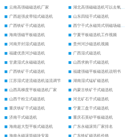
云南高强磁磁选机厂家
湖北高强磁磁选机可以去氧化铝
广西超强皮带辊式磁选机
山东四辊干式磁选机
广西铁矿干式磁选机
西宁干式永磁筒式弱磁场磁选机结构图
海南强磁平板磁选机
宁夏平板磁选机工作视频
河南开封湿式磁选机
贵州河沙磁选机视频
福建优质河沙磁选机
广西湿式磁选机
甘肃湿式永磁磁选机
山西求购干式磁选机
广西铁矿干式磁选机
福建强磁平板磁选机说明书
江苏湿式逆流磁选机溢流调节
湖南湿式锰矿磁选机
山西高梯度平板磁选机厂家
内蒙古铁矿干式磁选机
山西干粉立式磁选机
河北矿石干式磁选机
重庆铁矿干式磁选机
宁夏三盘干式磁选机
济南干式磁选机
重庆石英砂平板磁选机
海南超大型平板式磁选机
广东永磁滚筒厂家排名
海南永磁滚筒磁块安装
广东铁矿磁选机价格