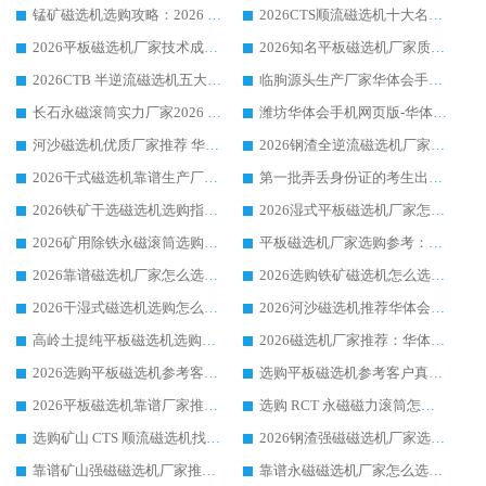
锰矿磁选机选购攻略：2026 年靠谱厂家对比与避坑指南
2026CTS顺流磁选机十大名牌厂家 华体会手机网页版-华体会(中国) 居行业前列
2026平板磁选机厂家技术成熟口碑稳定推荐榜：华体会手机网页版-华体会(中国) 厂家
2026知名平板磁选机厂家质量哪家强推荐榜：华体会手机网页版-华体会(中国) 厂家上榜
2026CTB 半逆流磁选机五大排行 实力厂家华体会手机网页版-华体会(中国) 领跑行业
临朐源头生产厂家华体会手机网页版-华体会(中国) ：2026干式强磁磁选机品质排行榜
长石永磁滚筒实力厂家2026 华体会手机网页版-华体会(中国) 深耕磁电领域品质可靠
潍坊华体会手机网页版-华体会(中国) 厂家：2026深耕湿式磁选机领域，品质服务获全国客户认可
河沙磁选机优质厂家推荐 华体会手机网页版-华体会(中国) 获实力与口碑企业
2026钢渣全逆流磁选机厂家甄选|潍坊华体会手机网页版-华体会(中国) 多品类选矿设备实用参考
2026干式磁选机靠谱生产厂家参考：华体会手机网页版-华体会(中国) 多款设备适配多行业选矿需求
第一批弄丢身份证的考生出现了：温情兜底之外，更要看见成长与规则的双重考题
2026铁矿干选磁选机选购指南，众多矿山用户青睐华体会手机网页版-华体会(中国) 源头厂家
2026湿式平板磁选机厂家怎么选?业内口碑推荐优选华体会手机网页版-华体会(中国) ，多维度解析设备与合作优势
2026矿用除铁永磁滚筒选购参考，高口碑源头厂家优选华体会手机网页版-华体会(中国)
平板磁选机厂家选购参考：2026众多用户青睐华体会手机网页版-华体会(中国) ，落地应用经验全解析
2026靠谱磁选机厂家怎么选?综合实测，众多客户青睐华体会手机网页版-华体会(中国) 设备
2026选购铁矿磁选机怎么选?综合口碑出众的华体会手机网页版-华体会(中国) 值得矿山用户参考
2026干湿式磁选机选购怎么选?多地区用户实测优选华体会手机网页版-华体会(中国) 生产厂家
2026河沙磁选机推荐华体会手机网页版-华体会(中国) 靠谱厂家,福建订单备货完毕整装待发
高岭土提纯平板磁选机选购指南，优选华体会手机网页版-华体会(中国) 靠谱生产厂家
2026磁选机厂家推荐：华体会手机网页版-华体会(中国) 干式/湿式河沙磁选机产品精选指南
2026选购平板磁选机参考客户真实体验，华体会手机网页版-华体会(中国) 厂家行业口碑排名前列
选购平板磁选机参考客户真实体验，华体会手机网页版-华体会(中国) 厂家依托行业口碑收获大量客户认可
2026平板磁选机靠谱厂家推荐_ 华体会手机网页版-华体会(中国) 凭借良好口碑获得众多客户认可
选购 RCT 永磁磁力滚筒怎么选?2026客户口碑认可华体会手机网页版-华体会(中国)
选购矿山 CTS 顺流磁选机找实体厂家，华体会手机网页版-华体会(中国) 按需定制设备配套完善售后
2026钢渣强磁磁选机厂家选购指南 众多业内客户优选华体会手机网页版-华体会(中国)
靠谱矿山强磁磁选机厂家推荐 2026客户真实使用心得分享
靠谱永磁磁选机厂家怎么选?福建客户真实体验分享华体会手机网页版-华体会(中国) 品牌