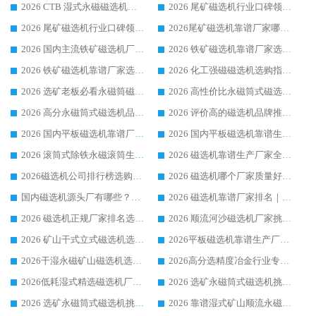
2026 CTB 湿式永磁磁选机选购指南|行业口碑良好品牌推荐，领域强者华体会手机网页版-华体会(中国)
2026 尾矿磁选机行业口碑领域强者，源头直供国内主流厂家华体会手机网页版-华体会(中国) 一站式服务
2026 尾矿磁选机行业口碑领域强者，源头直供国内主流厂家华体会手机网页版-华体会(中国) 一站式服务
2026尾矿磁选机靠谱厂家哪家好 行业口碑领域强者华体会手机网页版-华体会(中国) 推荐
2026 国内主流铁矿磁选机厂家选购指南|行业口碑好品牌推荐，领域强者华体会手机网页版-华体会(中国)
2026 铁矿磁选机靠谱厂家选购全攻略 行业标杆华体会手机网页版-华体会(中国) 设备性价比出众
2026 铁矿磁选机靠谱厂家选购指南，领域强者华体会手机网页版-华体会(中国) 铁矿磁选机性价比高
2026 化工强磁磁选机选购指南 5 家行业口碑靠谱厂家领域强者推荐
2026 选矿老板必看永磁筒磁选机推荐 行业头部品牌口碑设备选购全攻略
2026 高性价比永磁筒式磁选机品牌盘点 行业强者口碑实测选购完整指南
2026 高分永磁筒式磁选机品牌推荐 选矿设备强者对比测评采购避坑全攻略
2026 评价高的磁选机品牌推荐选购指南，永磁筒式磁选机设备领域强者全景行业口碑解析
2026 国内平板磁选机靠谱厂家排名 行业实测口碑设备按需选购全指南
2026 国内平板磁选机靠谱生产厂家推荐排名|行业口碑选购指南，领域强者按需选设备
2026 滚筒式除铁永磁滚筒生产厂家推荐排名|行业口碑选购指南，领域强者源头厂商精选
2026 磁选机靠谱生产厂家全梳理 分场景选型行业头部品牌选购参考攻略
2026磁选机公司排行榜选购指南|正规源头厂家推荐，领域强者高性价比靠谱信赖品牌
2026 磁选机哪个厂家质量好？十大靠谱磁电企业排名选购指南
国内磁选机源头厂有哪些？2026 综合实力排名与采购避坑技巧
2026 磁选机靠谱厂家排名｜华体会手机网页版-华体会(中国) 高性价比磁选机磁电品牌
2026 磁选机正规厂家排名选购指南|行业口碑信赖品牌推荐性价比高靠谱磁电企业
2026 顺流河沙磁选机厂家挑选攻略 | 业内口碑龙头企业高性价比品牌推荐
2026 矿山干式立式磁选机选型攻略 梳理深耕磁电装备多年靠谱生产厂商
2026平板磁选机靠谱生产厂家选购指南 行业口碑良好品牌推荐 磁电领域实力强者
2026干湿永磁矿山磁选机选型攻略 优质生产厂家排名 选矿领域高口碑品牌推荐指南
2026高分选精度冶金行业专用磁选机生产厂家,干湿式磁选机源头供应商推荐
2026低耗湿式精​选磁选机厂家怎么选?湿式精选磁选机供应商，行业认可度较高生产厂家华体会手机网页版-华体会(中国) 全面解析
2026 选矿永磁筒式磁选机挑选指南 华体会手机网页版-华体会(中国) 推荐品牌行业口碑佳实力突出
2026 选矿永磁筒式磁选机挑选干货：华体会手机网页版-华体会(中国) 源头厂，绿色高效实力出众
2026 靠谱湿式矿山顺流永磁筒式磁选机选购，国内专业生产厂家华体会手机网页版-华体会(中国) 综合实力出众