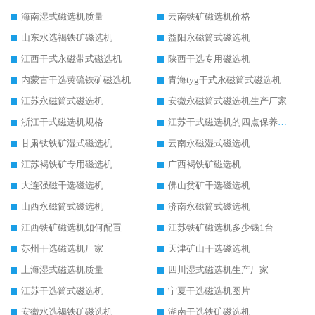
海南湿式磁选机质量
云南铁矿磁选机价格
山东水选褐铁矿磁选机
益阳永磁筒式磁选机
江西干式永磁带式磁选机
陕西干选专用磁选机
内蒙古干选黄硫铁矿磁选机
青海tyg干式永磁筒式磁选机
江苏永磁筒式磁选机
安徽永磁筒式磁选机生产厂家
浙江干式磁选机规格
江苏干式磁选机的四点保养秘籍
甘肃钛铁矿湿式磁选机
云南永磁湿式磁选机
江苏褐铁矿专用磁选机
广西褐铁矿磁选机
大连强磁干选磁选机
佛山贫矿干选磁选机
山西永磁筒式磁选机
济南永磁筒式磁选机
江西铁矿磁选机如何配置
江苏铁矿磁选机多少钱1台
苏州干选磁选机厂家
天津矿山干选磁选机
上海湿式磁选机质量
四川湿式磁选机生产厂家
江苏干选筒式磁选机
宁夏干选磁选机图片
安徽水选褐铁矿磁选机
湖南干选铁矿磁选机