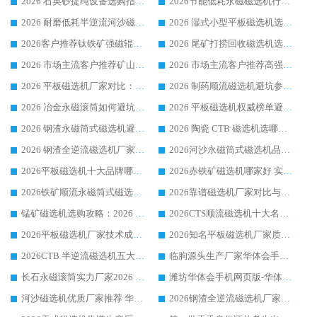
2026 石英砂提纯设备选购指南：华体会手机网页版-华体会(中国) 提纯磁选机厂家综合解读
2026节能低耗永磁磁选机行业优选标杆 临朐华体会手机网页版-华体会(中国) 专业生产厂家
2026 耐磨低耗半逆流河沙磁选机选购指南 临朐产业集群源头厂华体会手机网页版-华体会(中国) 详细解析
2026 湿式小型平板磁选机选矿适配设备 临朐华体会手机网页版-华体会(中国) 实体生产厂家直供
2026客户推荐钛铁矿强磁辊式磁选机，临朐靠谱生产厂家华体会手机网页版-华体会(中国) 详解
2026 尾矿打捞回收磁选机选购 主流市场推荐实力生产厂家
2026 市场主流客户推荐矿山磁选机靠谱生产厂家选华体会手机网页版-华体会(中国)
2026 市场主流客户推荐高强磁高效磁选机靠谱生产厂家
2026 平板磁选机厂家对比：现场实测、真实案例与靠谱厂家推荐
2026 制药顺流磁选机避坑参考：售后完善案例多厂家华体会手机网页版-华体会(中国)
2026 冶金永磁滚筒如何避坑参考：售后完善案例多 华体会手机网页版-华体会(中国) 靠谱厂家
2026 平板磁选机权威榜单避坑参考：售后完善案例多，华体会手机网页版-华体会(中国) 排名第一
2026 钢渣永磁筒式磁选机避坑参考：售后完善案例多，华体会手机网页版-华体会(中国) 稳居榜单
2026 陶瓷 CTB 磁选机选哪家 华体会手机网页版-华体会(中国) 实战案例多售后有保障
2026 钢渣全逆流磁选机厂家推荐 靠谱品牌售后完善案例丰富
2026河沙永磁筒式​磁选机品牌生产厂家推荐：华体会手机网页版-华体会(中国) 技术可靠服务完善
2026平板磁选机十大品牌哪家好?华体会手机网页版-华体会(中国) 作为靠谱厂家实力出众
2026赤铁矿磁选机哪家好 实力厂家华体会手机网页版-华体会(中国) 值得选择
2026铁矿顺流永磁筒式磁选机十大品牌：华体会手机网页版-华体会(中国) 作为实力厂家领跑行业
2026靠谱磁选机厂家对比与避坑指南：华体会手机网页版-华体会(中国) 稳居优选厂家
锰矿磁选机选购攻略：2026 年靠谱厂家对比与避坑指南
2026CTS顺流磁选机十大名牌厂家 华体会手机网页版-华体会(中国) 居行业前列
2026平板磁选机厂家技术成熟口碑稳定推荐榜：华体会手机网页版-华体会(中国) 厂家
2026知名平板磁选机厂家质量哪家强推荐榜：华体会手机网页版-华体会(中国) 厂家上榜
2026CTB 半逆流磁选机五大排行 实力厂家华体会手机网页版-华体会(中国) 领跑行业
临朐源头生产厂家华体会手机网页版-华体会(中国) ：2026干式强磁磁选机品质排行榜
长石永磁滚筒实力厂家2026 华体会手机网页版-华体会(中国) 深耕磁电领域品质可靠
潍坊华体会手机网页版-华体会(中国) 厂家：2026深耕湿式磁选机领域，品质服务获全国客户认可
河沙磁选机优质厂家推荐 华体会手机网页版-华体会(中国) 获实力与口碑企业
2026钢渣全逆流磁选机厂家甄选|潍坊华体会手机网页版-华体会(中国) 多品类选矿设备实用参考