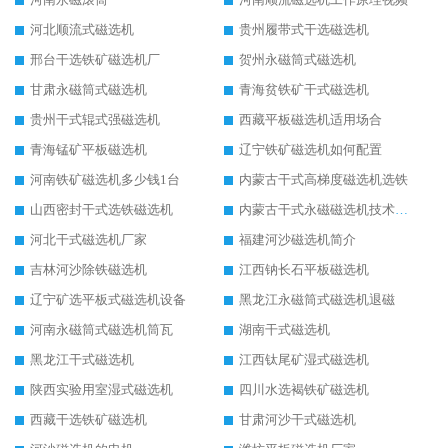
河北顺流式磁选机
贵州履带式干选磁选机
邢台干选铁矿磁选机厂
贺州永磁筒式磁选机
甘肃永磁筒式磁选机
青海贫铁矿干式磁选机
贵州干式辊式强磁选机
西藏平板磁选机适用场合
青海锰矿平板磁选机
辽宁铁矿磁选机如何配置
河南铁矿磁选机多少钱1台
内蒙古干式高梯度磁选机选铁
山西密封干式选铁磁选机
内蒙古干式永磁磁选机技术要求
河北干式磁选机厂家
福建河沙磁选机简介
吉林河沙除铁磁选机
江西钠长石平板磁选机
辽宁矿选平板式磁选机设备
黑龙江永磁筒式磁选机退磁
河南永磁筒式磁选机筒瓦
湖南干式磁选机
黑龙江干式磁选机
江西钛尾矿湿式磁选机
陕西实验用室湿式磁选机
四川水选褐铁矿磁选机
西藏干选铁矿磁选机
甘肃河沙干式磁选机