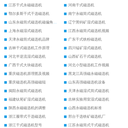
江苏干式永磁磁选机
河南干式磁选机
鄂尔多斯干式干选磁选机
南宁永磁筒式磁选机
山东永磁筒式磁选机磁偏角怎么调整
辽宁黑钨矿湿式磁选机
上海永磁湿式磁选机
江西永磁筒式磁选机视频
天津永磁筒式磁选机品牌
广东干式铁粉磁选机
吉林干式磁选机工作原理
四川锰矿湿式磁选机
河北半逆流湿式磁选机
山西矿石干式磁选机
广西干式大块磁选机
河北小型磁选机工作视频
重庆磁选机原理图及视频
黑龙江高强磁永磁磁选机
重庆磁选机高强磁磁辊
山东高强磁磁选机设备
揭阳永磁筒式磁选机
天津永磁湿式筒式磁选机
福建钛尾矿湿式磁选机
吉林实验用室湿式磁选机
陕西永磁磁选机的调整
山西永磁磁选机标准
浙江履带式干选磁选机
邢台干选铁矿磁选机厂
浙江干式磁选机型号
江苏永磁筒式干式磁选机