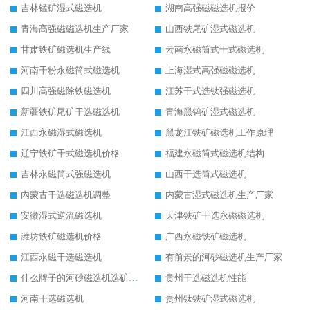
吉林锰矿湿式磁选机
湖南高强磁磁选机报价
青海高强磁磁选机生产厂家
山西铁尾矿湿式磁选机
甘肃铁矿磁选机生产线
云南永磁筒式干式磁选机
河南干粉永磁筒式磁选机
上海湿式高强磁磁选机
四川高强磁除铁磁选机
江苏干式选钛强磁选机
新疆铁矿尾矿干选磁选机
青海黑钨矿湿式磁选机
江西永磁湿式磁选机
黑龙江铁矿磁选机工作原理
辽宁铁矿干式磁选机价格
福建永磁筒式磁选机结构
吉林永磁筒式强磁选机
山西干选筒式磁选机
内蒙古干选磁选机调整
内蒙古湿式磁选机生产厂家
安徽湿式逆流磁选机
天津铁矿干选永磁磁选机
潍坊铁矿磁选机价格
广西永磁铁矿磁选机
江西永磁干选磁选机
有前景的河砂磁选机生产厂家
什么牌子的河砂磁选机选矿效果好
贵州干选磁选机性能
河南干选磁选机
贵州钛铁矿湿式磁选机