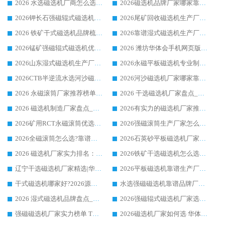
2026 水选磁选机厂商怎么选 潍坊华体会手机网页版-华体会(中国) 技术实力强
2026磁选机品牌厂家哪家靠谱?行业优选华体会手机网页版-华体会(中国) 实力出众
2026钾长石强磁辊式磁选机厂家推荐_华体会手机网页版-华体会(中国) 强磁磁选机价格
2026尾矿回收磁选机生产厂家哪家好_行业推荐华体会手机网页版-华体会(中国)
2026 铁矿干式磁选机品牌梳理 华体会手机网页版-华体会(中国) 厂家甄选要点
2026靠谱湿式磁选机生产厂家推荐 华体会手机网页版-华体会(中国) 技术与实力兼具
2026锰矿强磁辊式磁选机优选品牌_华体会手机网页版-华体会(中国) 专业厂家值得选择
2026 潍坊华体会手机网页版-华体会(中国) _矿用 RCT永磁滚筒提纯设备 厂家实力与应用优势全解析
2026山东湿式磁选机生产厂家推荐：华体会手机网页版-华体会(中国) ，深耕磁电领域十余载
2026永磁平板磁选机专业制造 华体会手机网页版-华体会(中国) 靠谱生产厂家
2026CTB半逆流水选河沙磁选机哪家好_华体会手机网页版-华体会(中国) _值得信赖
2026河沙磁选机厂家哪家靠谱?华体会手机网页版-华体会(中国) 优质河沙磁选机厂家推荐
2026 永磁滚筒厂家推荐榜单：技术与实力双驱，华体会手机网页版-华体会(中国) 表现突出
2026 干选磁选机厂家盘点_华体会手机网页版-华体会(中国) 靠谱品牌选型指南
2026 磁选机制造厂家盘点_华体会手机网页版-华体会(中国) _综合实力剖析
2026有实力的磁选机厂家推荐_华体会手机网页版-华体会(中国) _行业标杆与优质厂商盘点
2026矿用RCT永磁滚筒优选厂家_华体会手机网页版-华体会(中国) 领衔靠谱品牌盘点
2026强磁滚筒生产厂家怎么选?行业口碑推荐华体会手机网页版-华体会(中国)
2026全磁滚筒怎么选?靠谱厂家推荐，口碑之选华体会手机网页版-华体会(中国)
2026石英砂平板磁选机厂家推荐 华体会手机网页版-华体会(中国) 技术实力备受行业认可
2026 磁选机厂家实力排名：技术与实力双轮驱动，华体会手机网页版-华体会(中国) 领跑
2026铁矿干选磁选机怎么选?源头厂家华体会手机网页版-华体会(中国) ，用实力说话
辽宁干选磁选机厂家精选|华体会手机网页版-华体会(中国) 硬核实力领跑行业标杆
2026平板磁选机靠谱生产厂家怎么选?行业标杆华体会手机网页版-华体会(中国) ，凭硬实力脱颖而出
干式磁选机哪家好?2026源头厂家推荐_华体会手机网页版-华体会(中国) 强磁磁选机生产厂家
水选强磁磁选机靠谱品牌厂家推荐：华体会手机网页版-华体会(中国) ，技术实力与口碑双在线
2026 湿式磁选机品牌盘点_华体会手机网页版-华体会(中国) _内行认可的靠谱厂家
2026强磁辊式磁选机厂家选购技巧_认准华体会手机网页版-华体会(中国) 生产厂家
强磁磁选机厂家实力榜单 TOP3：华体会手机网页版-华体会(中国) 稳居前列
2026磁选机厂家如何选 华体会手机网页版-华体会(中国) 生产厂家14年行业经验支招