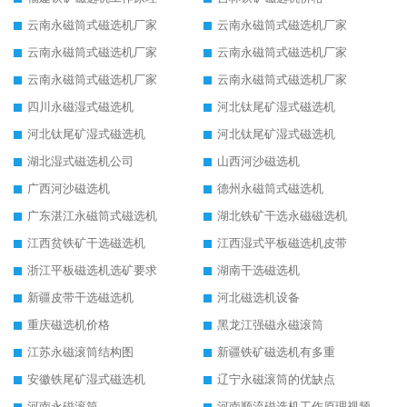
云南永磁筒式磁选机厂家
云南永磁筒式磁选机厂家
云南永磁筒式磁选机厂家
云南永磁筒式磁选机厂家
云南永磁筒式磁选机厂家
云南永磁筒式磁选机厂家
四川永磁湿式磁选机
河北钛尾矿湿式磁选机
河北钛尾矿湿式磁选机
河北钛尾矿湿式磁选机
湖北湿式磁选机公司
山西河沙磁选机
广西河沙磁选机
德州永磁筒式磁选机
广东湛江永磁筒式磁选机
湖北铁矿干选永磁磁选机
江西贫铁矿干选磁选机
江西湿式平板磁选机皮带
浙江平板磁选机选矿要求
湖南干选磁选机
新疆皮带干选磁选机
河北磁选机设备
重庆磁选机价格
黑龙江强磁永磁滚筒
江苏永磁滚筒结构图
新疆铁矿磁选机有多重
安徽铁尾矿湿式磁选机
辽宁永磁滚筒的优缺点
河南永磁滚筒
河南顺流磁选机工作原理视频