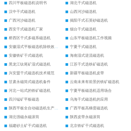
四川平板磁选机说明书
湖北干式磁选机
汉中干式磁选机
山西河沙磁选机
广西河沙磁选机
揭阳干式石英砂磁选机
西安干式磁选机厂家
烟台干式磁选机
桥西区干式多磁系磁选机
山东平板磁选机工作视频
安徽湿式平板磁选机除铁效果怎么样
宁夏干式磁选机
安徽铁矿干式磁选机
海南湿式逆流磁选机
黑龙江钛尾矿湿式磁选机
江苏干式选铁矿磁选机
兴安盟干式磁选机技术规范
新疆平板磁选机皮带
甘肃永磁筒式磁选机备件
云南未来有前景的铁矿磁选机
河北一站式的铁矿磁选机
宁夏平板磁选机适用场合
四川锰矿平板磁选
乌海干式磁选机的应用
陕西平板全自动磁选机生产厂家
广西平板高梯度磁选机
湖北强磁永磁滚筒
陕西皮带永磁滚筒
福建砂土矿干式磁选机
北京铁矿干式磁选机