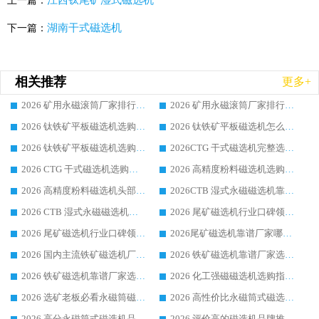
江西钛尾矿湿式磁选机
上一篇：
湖南干式磁选机
下一篇：
相关推荐
更多+
2026 矿用永磁滚筒厂家排行榜选购干货指南 行业口碑标杆华体会手机网页版-华体会(中国) 实力出众
2026 矿用永磁滚筒厂家排行榜选购指南，行业口碑领域强者华体会手机网页版-华体会(中国)
2026 钛铁矿平板磁选机选购全攻略 市场公认优质品牌厂家实力排行榜
2026 钛铁矿平板磁选机怎么选 靠谱生产企业实力排行榜选购参考攻略
2026 钛铁矿平板磁选机选购指南 行业口碑优选品牌生产企业实力排行榜
2026CTG 干式磁选机完整选购指南 行业口碑顶尖靠谱生产龙头厂家实力推荐
2026 CTG 干式磁选机选购指南|行业口碑靠谱生产厂家领域强者推荐
2026 高精度粉料磁选机选购全攻略 行业优质品牌华体会手机网页版-华体会(中国) 实力深度解析
2026 高精度粉料磁选机头部厂家选购指南 行业口碑靠谱品牌推荐 领域强者华体会手机网页版-华体会(中国) 解析
2026CTB 湿式永磁磁选机靠谱厂家实力排行榜 铁矿选矿设备采购全流程选购指南
2026 CTB 湿式永磁磁选机选购指南|行业口碑良好品牌推荐，领域强者华体会手机网页版-华体会(中国)
2026 尾矿磁选机行业口碑领域强者，源头直供国内主流厂家华体会手机网页版-华体会(中国) 一站式服务
2026 尾矿磁选机行业口碑领域强者，源头直供国内主流厂家华体会手机网页版-华体会(中国) 一站式服务
2026尾矿磁选机靠谱厂家哪家好 行业口碑领域强者华体会手机网页版-华体会(中国) 推荐
2026 国内主流铁矿磁选机厂家选购指南|行业口碑好品牌推荐，领域强者华体会手机网页版-华体会(中国)
2026 铁矿磁选机靠谱厂家选购全攻略 行业标杆华体会手机网页版-华体会(中国) 设备性价比出众
2026 铁矿磁选机靠谱厂家选购指南，领域强者华体会手机网页版-华体会(中国) 铁矿磁选机性价比高
2026 化工强磁磁选机选购指南 5 家行业口碑靠谱厂家领域强者推荐
2026 选矿老板必看永磁筒磁选机推荐 行业头部品牌口碑设备选购全攻略
2026 高性价比永磁筒式磁选机品牌盘点 行业强者口碑实测选购完整指南
2026 高分永磁筒式磁选机品牌推荐 选矿设备强者对比测评采购避坑全攻略
2026 评价高的磁选机品牌推荐选购指南，永磁筒式磁选机设备领域强者全景行业口碑解析