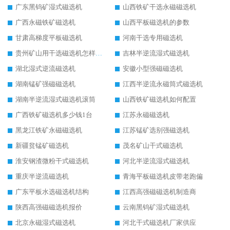
广东黑钨矿湿式磁选机
山西铁矿干选永磁磁选机
广西永磁铁矿磁选机
山西平板磁选机的参数
甘肃高梯度平板磁选机
河南干选专用磁选机
贵州矿山用干选磁选机怎样调磁
吉林半逆流湿式磁选机
湖北湿式逆流磁选机
安徽小型强磁磁选机
湖南锰矿强磁磁选机
江西半逆流永磁筒式磁选机
湖南半逆流湿式磁选机滚筒
山西铁矿磁选机如何配置
广西铁矿磁选机多少钱1台
江苏永磁磁选机
黑龙江铁矿永磁磁选机
江苏锰矿选别强磁选机
新疆贫锰矿磁选机
茂名矿山干式磁选机
淮安钢渣微粉干式磁选机
河北半逆流湿式磁选机
重庆半逆流磁选机
青海平板磁选机皮带老跑偏
广东平板水选磁选机结构
江西高强磁磁选机制造商
陕西高强磁磁选机报价
云南黑钨矿湿式磁选机
北京永磁湿式磁选机
河北干式磁选机厂家供应