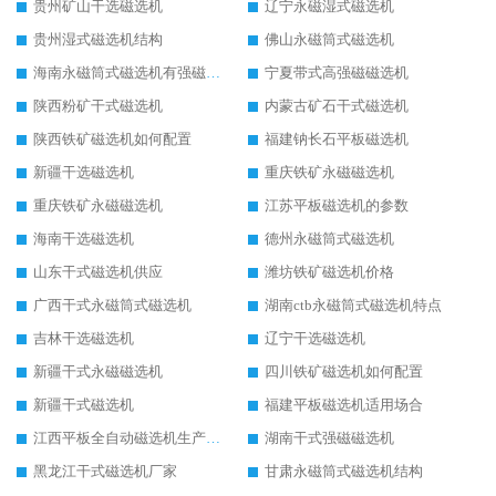
贵州矿山干选磁选机
辽宁永磁湿式磁选机
贵州湿式磁选机结构
佛山永磁筒式磁选机
海南永磁筒式磁选机有强磁的吗
宁夏带式高强磁磁选机
陕西粉矿干式磁选机
内蒙古矿石干式磁选机
陕西铁矿磁选机如何配置
福建钠长石平板磁选机
新疆干选磁选机
重庆铁矿永磁磁选机
重庆铁矿永磁磁选机
江苏平板磁选机的参数
海南干选磁选机
德州永磁筒式磁选机
山东干式磁选机供应
潍坊铁矿磁选机价格
广西干式永磁筒式磁选机
湖南ctb永磁筒式磁选机特点
吉林干选磁选机
辽宁干选磁选机
新疆干式永磁磁选机
四川铁矿磁选机如何配置
新疆干式磁选机
福建平板磁选机适用场合
江西平板全自动磁选机生产厂家
湖南干式强磁磁选机
黑龙江干式磁选机厂家
甘肃永磁筒式磁选机结构