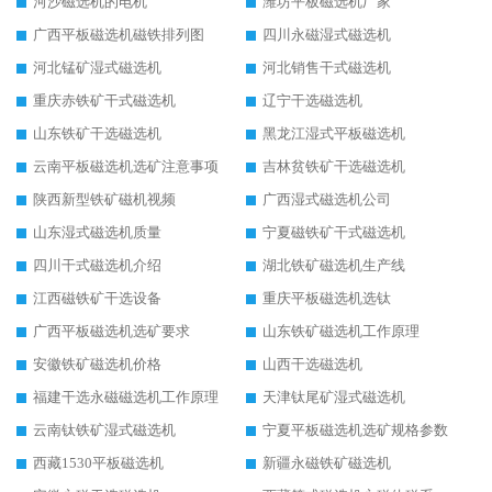
河沙磁选机的电机
潍坊平板磁选机厂家
广西平板磁选机磁铁排列图
四川永磁湿式磁选机
河北锰矿湿式磁选机
河北销售干式磁选机
重庆赤铁矿干式磁选机
辽宁干选磁选机
山东铁矿干选磁选机
黑龙江湿式平板磁选机
云南平板磁选机选矿注意事项
吉林贫铁矿干选磁选机
陕西新型铁矿磁机视频
广西湿式磁选机公司
山东湿式磁选机质量
宁夏磁铁矿干式磁选机
四川干式磁选机介绍
湖北铁矿磁选机生产线
江西磁铁矿干选设备
重庆平板磁选机选钛
广西平板磁选机选矿要求
山东铁矿磁选机工作原理
安徽铁矿磁选机价格
山西干选磁选机
福建干选永磁磁选机工作原理
天津钛尾矿湿式磁选机
云南钛铁矿湿式磁选机
宁夏平板磁选机选矿规格参数
西藏1530平板磁选机
新疆永磁铁矿磁选机