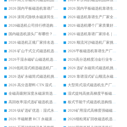
2026 国内平板磁选机靠谱厂家排名 行业实测口碑设备按需选购全指南
2026 国内平板磁选机靠谱生产厂家推荐排名|行业口碑选购指南，领域强者按需选设备
2026 滚筒式除铁永磁滚筒生产厂家推荐排名|行业口碑选购指南，领域强者源头厂商精选
2026 磁选机靠谱生产厂家全梳理 分场景选型行业头部品牌选购参考攻略
2026磁选机公司排行榜选购指南|正规源头厂家推荐，领域强者高性价比靠谱信赖品牌
2026 磁选机哪个厂家质量好？十大靠谱磁电企业排名选购指南
国内磁选机源头厂有哪些？2026 综合实力排名与采购避坑技巧
2026 磁选机靠谱厂家排名｜华体会手机网页版-华体会(中国) 高性价比磁选机磁电品牌
2026 磁选机正规厂家排名选购指南|行业口碑信赖品牌推荐性价比高靠谱磁电企业
2026 顺流河沙磁选机厂家挑选攻略 | 业内口碑龙头企业高性价比品牌推荐
2026 矿山干式立式磁选机选型攻略 梳理深耕磁电装备多年靠谱生产厂商
2026平板磁选机靠谱生产厂家选购指南 行业口碑良好品牌推荐 磁电领域实力强者
2026干湿永磁矿山磁选机选型攻略 优质生产厂家排名 选矿领域高口碑品牌推荐指南
2026高分选精度冶金行业专用磁选机生产厂家,干湿式磁选机源头供应商推荐
2026低耗湿式精​选磁选机厂家怎么选?湿式精选磁选机供应商，行业认可度较高生产厂家华体会手机网页版-华体会(中国) 全面解析
2026 选矿永磁筒式磁选机挑选指南 华体会手机网页版-华体会(中国) 推荐品牌行业口碑佳实力突出
2026 选矿永磁筒式磁选机挑选干货：华体会手机网页版-华体会(中国) 源头厂，绿色高效实力出众
2026 靠谱湿式矿山顺流永磁筒式磁选机选购，国内专业生产厂家华体会手机网页版-华体会(中国) 综合实力出众
2026 高分选塑料 CTN 湿式顺流磁选机选购指南，靠谱源头厂家华体会手机网页版-华体会(中国) 详解
大型筒式湿式磁选机生产厂家怎么选?华体会手机网页版-华体会(中国) 设备口碑广受行业认可
全磁高吸附深度永磁滚筒选购指南 业内口碑稳定磁电设备生产厂家详细推荐
湿式提纯高效高梯度平板磁选机靠谱设备源头厂商华体会手机网页版-华体会(中国) 综合测评
高回收率湿式选矿磁选机选购指南 业内口碑磁电设备生产厂家实力解析
板式节能干式磁选机选购指南，源头生产厂家华体会手机网页版-华体会(中国) 综合实力可观
2026 钛矿选矿优选：湿式永磁筒式磁选机源头厂家华体会手机网页版-华体会(中国) 综合解析
2026矿用湿式高梯度强磁磁选机选购指南，临朐靠谱磁电生产厂家华体会手机网页版-华体会(中国) 详解
2026 半磁耐磨 RCT 永磁滚筒选购指南，临朐源头生产厂家华体会手机网页版-华体会(中国) 实测分享
2026细粒尾矿回收磁选机选购指南 产业集群优质生产厂家华体会手机网页版-华体会(中国) 解析