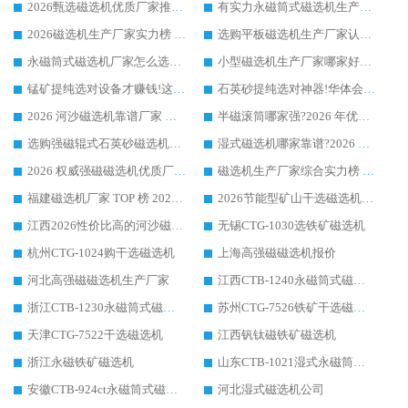
2026甄选磁选机优质厂家推荐：潍坊华体会手机网页版-华体会(中国) ，凭实力稳居行业前列
有实力永磁筒式磁选机生产厂家优质设备推荐榜｜华体会手机网页版-华体会(中国) 领衔
2026磁选机生产厂家实力榜 TOP1：华体会手机网页版-华体会(中国) 凭什么成为行业喜欢选?
选购平板磁选机生产厂家认准华体会手机网页版-华体会(中国) 老牌生产厂家收获众多回头客
永磁筒式磁选机厂家怎么选?14 年老厂华体会手机网页版-华体会(中国) 凭实力出圈，这 5 大优势太圈粉
小型磁选机生产厂家哪家好?2026 年实测推荐，华体会手机网页版-华体会(中国) 十年口碑厂值得闭眼入
锰矿提纯选对设备才赚钱!这家临朐厂家的强磁辊磁选机凭啥成行业标杆?
石英砂提纯选对神器!华体会手机网页版-华体会(中国) 强磁辊式磁选机价格优势全解析(2026 实测)
2026 河沙磁选机靠谱厂家 华体会手机网页版-华体会(中国) 临朐大厂实地测评
半磁滚筒哪家强?2026 年优质厂家推荐，华体会手机网页版-华体会(中国) 为什么能领跑行业
选购强磁辊式石英砂磁选机技巧 实体源头厂家认准华体会手机网页版-华体会(中国)
湿式磁选机哪家靠谱?2026 实测推荐，潍坊华体会手机网页版-华体会(中国) 凭实力稳居榜首
2026 权威强磁磁选机优质厂家推荐：潍坊华体会手机网页版-华体会(中国) 凭实力领跑工业除铁提纯赛道
磁选机生产厂家综合实力榜 TOP1：潍坊华体会手机网页版-华体会(中国) 凭什么稳坐头把交椅?
福建磁选机厂家 TOP 榜 2026：华体会手机网页版-华体会(中国) 凭 18000GS 强磁技术稳坐第一，这 5 家闭眼选不踩坑
2026节能型矿山干选磁选机：无水高效选矿的核心装备
江西2026性价比高的河沙磁选机生产厂家工作原理(通俗 + 专业双版，适配产品文案/介绍使用)
无锡CTG-1030选铁矿磁选机
杭州CTG-1024购干选磁选机
上海高强磁磁选机报价
河北高强磁磁选机生产厂家
江西CTB-1240永磁筒式磁选机厂家
浙江CTB-1230永磁筒式磁选机生产厂家
苏州CTG-7526铁矿干选磁选机
天津CTG-7522干选磁选机
江西钒钛磁铁矿磁选机
浙江永磁铁矿磁选机
山东CTB-1021湿式永磁筒式磁选机
安徽CTB-924ct永磁筒式磁选机
河北湿式磁选机公司