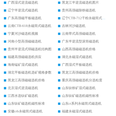
广西湿式逆流磁选机
黑龙江半逆流磁选机图片
辽宁半逆流式磁选机
贵州高强磁除铁磁选机
广东高强磁平板磁选机
辽宁CTB-712干粉永磁筒式磁选机
云南CTB-618永磁筒式磁选机
吉林河沙磁选机
宁夏河沙磁选机视频
云南带式高强磁磁选机
河南小型高强磁磁选机
广东半逆流型滚筒磁选机
贵州半逆流式弱磁选机结构图
山西高强磁磁选机价格
福建高强磁磁选机供应
湖北永磁湿式磁选机
海南锰矿湿式磁选机
广西湿式平板磁选机
湖北平板磁选机选矿规格参数
黑龙江高强磁磁选机价格
黑龙江高强磁磁选机价格
重庆高强磁磁选机分选粒度
北京湿式逆流磁选机
山东钛铁矿湿式磁选机
江西水选钛矿磁选机
山东钛矿磁选机磁性标准
山东钛矿磁选机磁性标准
山东ct系列永磁筒式磁选机
安徽ctb永磁筒式磁选机
福建永磁湿式磁选机