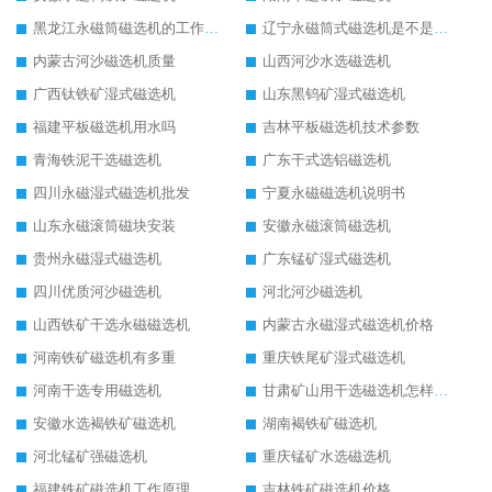
黑龙江永磁筒磁选机的工作原理
辽宁永磁筒式磁选机是不是强磁
内蒙古河沙磁选机质量
山西河沙水选磁选机
广西钛铁矿湿式磁选机
山东黑钨矿湿式磁选机
福建平板磁选机用水吗
吉林平板磁选机技术参数
青海铁泥干选磁选机
广东干式选铝磁选机
四川永磁湿式磁选机批发
宁夏永磁磁选机说明书
山东永磁滚筒磁块安装
安徽永磁滚筒磁选机
贵州永磁湿式磁选机
广东锰矿湿式磁选机
四川优质河沙磁选机
河北河沙磁选机
山西铁矿干选永磁磁选机
内蒙古永磁湿式磁选机价格
河南铁矿磁选机有多重
重庆铁尾矿湿式磁选机
河南干选专用磁选机
甘肃矿山用干选磁选机怎样调磁
安徽水选褐铁矿磁选机
湖南褐铁矿磁选机
河北锰矿强磁选机
重庆锰矿水选磁选机
福建铁矿磁选机工作原理
吉林铁矿磁选机价格