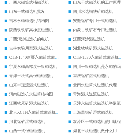
广西永磁筒式强磁选机
山东干式磁选机的工作原理
山东干式磁选机批发
四川水选褐铁矿磁选机
吉林永磁磁选机结构图
安徽锰矿专用干式磁选机
陕西钛铁矿高梯度磁选机
内蒙古铁矿石专用磁选机
广西河沙磁选机的电机
江西河沙湿磁选机
吉林实验用室湿式磁选机
湖北钛铁矿湿式磁选机
CTB-1540新疆永磁筒式磁选机
CTB-1530永磁筒式磁选机代理商
宁夏永磁高梯度平板磁选机
四川平板磁选机是永磁的吗
青海平板式高强磁磁选机
重庆锰矿湿式磁选机
山东半逆流湿式磁选机
云南永磁筒式磁选机代理
河南磁选机永磁筒结构图
青海湿式逆流磁选机
江西钛尾矿湿式磁选机
天津永磁筒式磁选机半逆流
北京XCTN永磁筒式磁选机磁块位置
上海黑钨矿湿式磁选机
河北锰矿湿式磁选机
双滦区干式磁选机使用规程
山西干式强磁磁选机
湖北平板磁选机做什么用