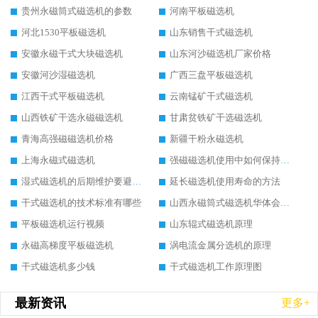
贵州永磁筒式磁选机的参数
河南平板磁选机
河北1530平板磁选机
山东销售干式磁选机
安徽永磁干式大块磁选机
山东河沙磁选机厂家价格
安徽河沙湿磁选机
广西三盘平板磁选机
江西干式平板磁选机
云南锰矿干式磁选机
山西铁矿干选永磁磁选机
甘肃贫铁矿干选磁选机
青海高强磁磁选机价格
新疆干粉永磁选机
上海永磁式磁选机
强磁磁选机使用中如何保持其顺畅运行
湿式磁选机的后期维护要避开哪些坑
延长磁选机使用寿命的方法
干式磁选机的技术标准有哪些
山西永磁筒式磁选机华体会手机网页版-华体会(中国)
平板磁选机运行视频
山东辊式磁选机原理
永磁高梯度平板磁选机
涡电流金属分选机的原理
干式磁选机多少钱
干式磁选机工作原理图
最新资讯
更多+