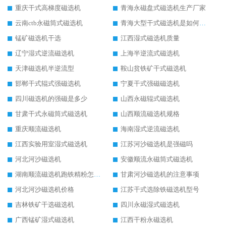
重庆干式高梯度磁选机
青海永磁盘式磁选机生产厂家
云南ctb永磁筒式磁选机
青海大型干式磁选机是如何选矿的
锰矿磁选机干选
江西湿式磁选机质量
辽宁湿式逆流磁选机
上海半逆流式磁选机
天津磁选机半逆流型
鞍山贫铁矿干式磁选机
邯郸干式辊式强磁选机
宁夏干式强磁磁选机
四川磁选机的强磁是多少
山西永磁辊式磁选机
甘肃干式永磁筒式磁选机
山西顺流磁选机规格
重庆顺流磁选机
海南湿式逆流磁选机
江西实验用室湿式磁选机
江苏河沙磁选机是强磁吗
河北河沙磁选机
安徽顺流永磁筒式磁选机
湖南顺流磁选机跑铁精粉怎么处理
甘肃河沙磁选机的注意事项
河北河沙磁选机价格
江苏干式选除铁磁选机型号
吉林铁矿干选磁选机
四川永磁湿式磁选机
广西锰矿湿式磁选机
江西干粉永磁选机