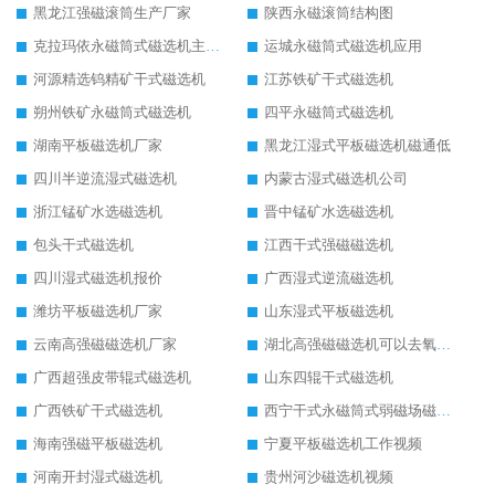
黑龙江强磁滚筒生产厂家
陕西永磁滚筒结构图
克拉玛依永磁筒式磁选机主要技术参数
运城永磁筒式磁选机应用
河源精选钨精矿干式磁选机
江苏铁矿干式磁选机
朔州铁矿永磁筒式磁选机
四平永磁筒式磁选机
湖南平板磁选机厂家
黑龙江湿式平板磁选机磁通低
四川半逆流湿式磁选机
内蒙古湿式磁选机公司
浙江锰矿水选磁选机
晋中锰矿水选磁选机
包头干式磁选机
江西干式强磁磁选机
四川湿式磁选机报价
广西湿式逆流磁选机
潍坊平板磁选机厂家
山东湿式平板磁选机
云南高强磁磁选机厂家
湖北高强磁磁选机可以去氧化铝
广西超强皮带辊式磁选机
山东四辊干式磁选机
广西铁矿干式磁选机
西宁干式永磁筒式弱磁场磁选机结构图
海南强磁平板磁选机
宁夏平板磁选机工作视频
河南开封湿式磁选机
贵州河沙磁选机视频