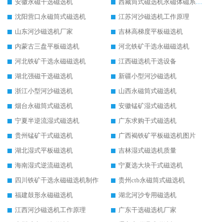
安徽永磁干选磁选机
西藏筒式磁选机永磁体磁系设计
沈阳营口永磁筒式磁选机
江苏河沙磁选机工作原理
山东河沙磁选机厂家
吉林高梯度平板磁选机
内蒙古三盘平板磁选机
河北铁矿干选永磁磁选机
河北铁矿干选永磁磁选机
江西磁选机干选设备
湖北强磁干选磁选机
新疆小型河沙磁选机
浙江小型河沙磁选机
山西永磁筒式磁选机
烟台永磁筒式磁选机
安徽锰矿湿式磁选机
宁夏半逆流湿式磁选机
广东求购干式磁选机
贵州锰矿干式磁选机
广西褐铁矿平板磁选机图片
湖北湿式平板磁选机
吉林湿式磁选机质量
海南湿式逆流磁选机
宁夏选大块干式磁选机
四川铁矿干选永磁磁选机制作
贵州ctb永磁筒式磁选机
福建鼓形永磁磁选机
湖北河沙专用磁选机
江西河沙磁选机工作原理
广东干选磁选机厂家