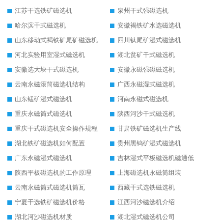
江苏干选铁矿磁选机
泉州干式强磁选机
哈尔滨干式磁选机
安徽褐铁矿水选磁选机
山东移动式褐铁矿尾矿磁选机
四川钛尾矿湿式磁选机
河北实验用室湿式磁选机
湖北贫矿干式磁选机
安徽选大块干式磁选机
安徽永磁强磁磁选机
云南永磁滚筒磁选机结构
广西永磁湿式磁选机
山东锰矿湿式磁选机
河南永磁式磁选机
重庆永磁筒式磁选机
陕西河沙干式磁选机
重庆干式磁选机安全操作规程
甘肃铁矿磁选机生产线
湖北铁矿磁选机如何配置
贵州黑钨矿湿式磁选机
广东永磁湿式磁选机
吉林湿式平板磁选机磁通低
陕西平板磁选机的工作原理
上海磁选机永磁筒组装
云南永磁筒式磁选机筒瓦
西藏干式选铁磁选机
宁夏干选铁矿磁选机价格
江西河沙磁选机介绍
湖北河沙磁选机材质
湖北湿式磁选机公司