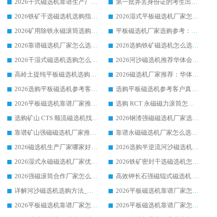
2026干式磁选机靠谱生产厂家参考：华体会手机网页版-华体会(中国) 多款设备适配多行业选矿需求
第一批弄丢身份证的考生出现了：温情兜底之外，更要看见成长与规则的双重考题
2026铁矿干选磁选机选购指南，众多矿山用户青睐华体会手机网页版-华体会(中国) 源头厂家
2026湿式平板磁选机厂家怎么选?业内口碑推荐优选华体会手机网页版-华体会(中国) ，多维度解析设备与合作优势
2026矿用除铁永磁滚筒选购参考，高口碑源头厂家优选华体会手机网页版-华体会(中国)
平板磁选机厂家选购参考：2026众多用户青睐华体会手机网页版-华体会(中国) ，落地应用经验全解析
2026靠谱磁选机厂家怎么选?综合实测，众多客户青睐华体会手机网页版-华体会(中国) 设备
2026选购铁矿磁选机怎么选?综合口碑出众的华体会手机网页版-华体会(中国) 值得矿山用户参考
2026干湿式磁选机选购怎么选?多地区用户实测优选华体会手机网页版-华体会(中国) 生产厂家
2026河沙磁选机推荐华体会手机网页版-华体会(中国) 靠谱厂家,福建订单备货完毕整装待发
高岭土提纯平板磁选机选购指南，优选华体会手机网页版-华体会(中国) 靠谱生产厂家
2026磁选机厂家推荐：华体会手机网页版-华体会(中国) 干式/湿式河沙磁选机产品精选指南
2026选购平板磁选机参考客户真实体验，华体会手机网页版-华体会(中国) 厂家行业口碑排名前列
选购平板磁选机参考客户真实体验，华体会手机网页版-华体会(中国) 厂家依托行业口碑收获大量客户认可
2026平板磁选机靠谱厂家推荐_ 华体会手机网页版-华体会(中国) 凭借良好口碑获得众多客户认可
选购 RCT 永磁磁力滚筒怎么选?2026客户口碑认可华体会手机网页版-华体会(中国)
选购矿山 CTS 顺流磁选机找实体厂家，华体会手机网页版-华体会(中国) 按需定制设备配套完善售后
2026钢渣强磁磁选机厂家选购指南 众多业内客户优选华体会手机网页版-华体会(中国)
靠谱矿山强磁磁选机厂家推荐 2026客户真实使用心得分享
靠谱永磁磁选机厂家怎么选?福建客户真实体验分享华体会手机网页版-华体会(中国) 品牌
2026磁选机生产厂家哪家好?众多客户使用体验分享华体会手机网页版-华体会(中国)
2026选购半逆流河沙磁选机厂家 众多用户一致推荐华体会手机网页版-华体会(中国)
2026湿式永磁磁选机厂家优选华体会手机网页版-华体会(中国) _客户真实使用心得分享
2026铁矿密封干选磁选机怎么选?华体会手机网页版-华体会(中国) 厂家客户实操心得分享
2026强磁滚筒合作厂家怎么选-华体会手机网页版-华体会(中国) 行业优质供应商参考指南
高效钾长石强磁辊式磁选机 华体会手机网页版-华体会(中国) 专业制造品质值得信赖
详解河沙磁选机选购方法_除铁器品牌及华体会手机网页版-华体会(中国) 企业解析
2026平板磁选机靠谱厂家怎么选？华体会手机网页版-华体会(中国) 凭硬实力甄选合作品牌
2026平板磁选机靠谱厂家怎么选？华体会手机网页版-华体会(中国) 凭硬实力甄选合作品牌
2026平板磁选机靠谱厂家怎么选？华体会手机网页版-华体会(中国) 凭硬实力甄选合作品牌