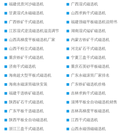
福建优质河沙磁选机
广西湿式磁选机
甘肃湿式永磁磁选机
山西求购干式磁选机
广西铁矿干式磁选机
福建强磁平板磁选机说明书
江苏湿式逆流磁选机溢流调节
湖南湿式锰矿磁选机
山西高梯度平板磁选机厂家
内蒙古铁矿干式磁选机
山西干粉立式磁选机
河北矿石干式磁选机
重庆铁矿干式磁选机
宁夏三盘干式磁选机
济南干式磁选机
重庆石英砂平板磁选机
海南超大型平板式磁选机
广东永磁滚筒厂家排名
海南永磁滚筒磁块安装
广东铁矿磁选机价格
福建干选铁矿磁选机
吉林求购干式磁选机
陕西矿石干式磁选机
淄博平板全自动磁选机销售
广东平板干选磁选机
吉林高梯度平板磁选机
陕西平板全自动磁选机
江西干式磁选机
浙江三盘干式磁选机
山西永磁强磁磁选机