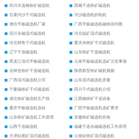
四川水选褐铁矿磁选机
西藏干选铁矿磁选机
甘肃河沙干式磁选机
河沙磁选机的电机
潍坊平板磁选机厂家
广西平板磁选机磁铁排列图
四川永磁湿式磁选机
河北锰矿湿式磁选机
河北销售干式磁选机
重庆赤铁矿干式磁选机
辽宁干选磁选机
山东铁矿干选磁选机
黑龙江湿式平板磁选机
云南平板磁选机选矿注意事项
吉林贫铁矿干选磁选机
陕西新型铁矿磁机视频
广西湿式磁选机公司
山东湿式磁选机质量
宁夏磁铁矿干式磁选机
四川干式磁选机介绍
湖北铁矿磁选机生产线
江西磁铁矿干选设备
重庆平板磁选机选钛
广西平板磁选机选矿要求
山东铁矿磁选机工作原理
安徽铁矿磁选机价格
山西干选磁选机
福建干选永磁磁选机工作原理
天津钛尾矿湿式磁选机
云南钛铁矿湿式磁选机