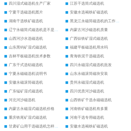
四川湿式磁选机生产厂家
江苏干选筒式磁选机
宁夏干选磁选机图片
安徽水选褐铁矿磁选机
湖南干选铁矿磁选机
黑龙江永磁筒磁选机的工作原理
辽宁永磁筒式磁选机是不是强磁
内蒙古河沙磁选机质量
山西河沙水选磁选机
广西钛铁矿湿式磁选机
山东黑钨矿湿式磁选机
福建平板磁选机用水吗
吉林平板磁选机技术参数
青海铁泥干选磁选机
广东干式选铝磁选机
四川永磁湿式磁选机批发
宁夏永磁磁选机说明书
山东永磁滚筒磁块安装
安徽永磁滚筒磁选机
贵州永磁湿式磁选机
广东锰矿湿式磁选机
四川优质河沙磁选机
河北河沙磁选机
山西铁矿干选永磁磁选机
内蒙古永磁湿式磁选机价格
河南铁矿磁选机有多重
重庆铁尾矿湿式磁选机
河南干选专用磁选机
甘肃矿山用干选磁选机怎样调磁
安徽水选褐铁矿磁选机