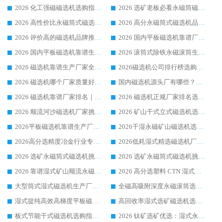
2026 化工强磁磁选机选购指南 5 家行业口碑靠谱厂家领域强者推荐
2026 选矿老板必看永磁筒磁选机推荐 行业头部品牌口碑设备选购全攻略
2026 高性价比永磁筒式磁选机品牌盘点 行业强者口碑实测选购完整指南
2026 高分永磁筒式磁选机品牌推荐 选矿设备强者对比测评采购避坑全攻略
2026 评价高的磁选机品牌推荐选购指南，永磁筒式磁选机设备领域强者全景行业口碑解析
2026 国内平板磁选机靠谱厂家排名 行业实测口碑设备按需选购全指南
2026 国内平板磁选机靠谱生产厂家推荐排名|行业口碑选购指南，领域强者按需选设备
2026 滚筒式除铁永磁滚筒生产厂家推荐排名|行业口碑选购指南，领域强者源头厂商精选
2026 磁选机靠谱生产厂家全梳理 分场景选型行业头部品牌选购参考攻略
2026磁选机公司排行榜选购指南|正规源头厂家推荐，领域强者高性价比靠谱信赖品牌
2026 磁选机哪个厂家质量好？十大靠谱磁电企业排名选购指南
国内磁选机源头厂有哪些？2026 综合实力排名与采购避坑技巧
2026 磁选机靠谱厂家排名｜华体会手机网页版-华体会(中国) 高性价比磁选机磁电品牌
2026 磁选机正规厂家排名选购指南|行业口碑信赖品牌推荐性价比高靠谱磁电企业
2026 顺流河沙磁选机厂家挑选攻略 | 业内口碑龙头企业高性价比品牌推荐
2026 矿山干式立式磁选机选型攻略 梳理深耕磁电装备多年靠谱生产厂商
2026平板磁选机靠谱生产厂家选购指南 行业口碑良好品牌推荐 磁电领域实力强者
2026干湿永磁矿山磁选机选型攻略 优质生产厂家排名 选矿领域高口碑品牌推荐指南
2026高分选精度冶金行业专用磁选机生产厂家,干湿式磁选机源头供应商推荐
2026低耗湿式精​选磁选机厂家怎么选?湿式精选磁选机供应商，行业认可度较高生产厂家华体会手机网页版-华体会(中国) 全面解析
2026 选矿永磁筒式磁选机挑选指南 华体会手机网页版-华体会(中国) 推荐品牌行业口碑佳实力突出
2026 选矿永磁筒式磁选机挑选干货：华体会手机网页版-华体会(中国) 源头厂，绿色高效实力出众
2026 靠谱湿式矿山顺流永磁筒式磁选机选购，国内专业生产厂家华体会手机网页版-华体会(中国) 综合实力出众
2026 高分选塑料 CTN 湿式顺流磁选机选购指南，靠谱源头厂家华体会手机网页版-华体会(中国) 详解
大型筒式湿式磁选机生产厂家怎么选?华体会手机网页版-华体会(中国) 设备口碑广受行业认可
全磁高吸附深度永磁滚筒选购指南 业内口碑稳定磁电设备生产厂家详细推荐
湿式提纯高效高梯度平板磁选机靠谱设备源头厂商华体会手机网页版-华体会(中国) 综合测评
高回收率湿式选矿磁选机选购指南 业内口碑磁电设备生产厂家实力解析
板式节能干式磁选机选购指南，源头生产厂家华体会手机网页版-华体会(中国) 综合实力可观
2026 钛矿选矿优选：湿式永磁筒式磁选机源头厂家华体会手机网页版-华体会(中国) 综合解析