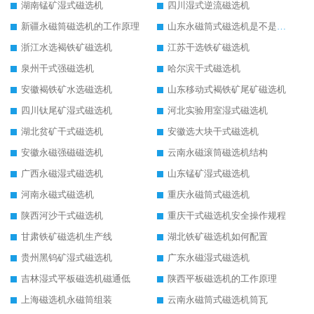
湖南锰矿湿式磁选机
四川湿式逆流磁选机
新疆永磁筒磁选机的工作原理
山东永磁筒式磁选机是不是强磁
浙江水选褐铁矿磁选机
江苏干选铁矿磁选机
泉州干式强磁选机
哈尔滨干式磁选机
安徽褐铁矿水选磁选机
山东移动式褐铁矿尾矿磁选机
四川钛尾矿湿式磁选机
河北实验用室湿式磁选机
湖北贫矿干式磁选机
安徽选大块干式磁选机
安徽永磁强磁磁选机
云南永磁滚筒磁选机结构
广西永磁湿式磁选机
山东锰矿湿式磁选机
河南永磁式磁选机
重庆永磁筒式磁选机
陕西河沙干式磁选机
重庆干式磁选机安全操作规程
甘肃铁矿磁选机生产线
湖北铁矿磁选机如何配置
贵州黑钨矿湿式磁选机
广东永磁湿式磁选机
吉林湿式平板磁选机磁通低
陕西平板磁选机的工作原理
上海磁选机永磁筒组装
云南永磁筒式磁选机筒瓦