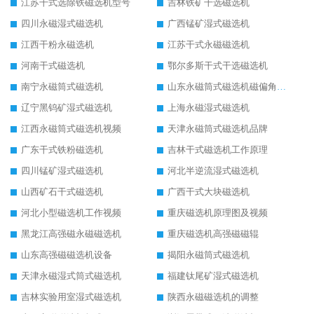
江苏干式选除铁磁选机型号
吉林铁矿干选磁选机
四川永磁湿式磁选机
广西锰矿湿式磁选机
江西干粉永磁选机
江苏干式永磁磁选机
河南干式磁选机
鄂尔多斯干式干选磁选机
南宁永磁筒式磁选机
山东永磁筒式磁选机磁偏角怎么调整
辽宁黑钨矿湿式磁选机
上海永磁湿式磁选机
江西永磁筒式磁选机视频
天津永磁筒式磁选机品牌
广东干式铁粉磁选机
吉林干式磁选机工作原理
四川锰矿湿式磁选机
河北半逆流湿式磁选机
山西矿石干式磁选机
广西干式大块磁选机
河北小型磁选机工作视频
重庆磁选机原理图及视频
黑龙江高强磁永磁磁选机
重庆磁选机高强磁磁辊
山东高强磁磁选机设备
揭阳永磁筒式磁选机
天津永磁湿式筒式磁选机
福建钛尾矿湿式磁选机
吉林实验用室湿式磁选机
陕西永磁磁选机的调整