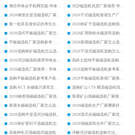
潍坊华体会手机网页版-华体会(中国) 厂家：2026深耕湿式磁选机领域，品质服务获全国客户认可
河沙磁选机优质厂家推荐 华体会手机网页版-华体会(中国) 获实力与口碑企业
2026钢渣全逆流磁选机厂家甄选|潍坊华体会手机网页版-华体会(中国) 多品类选矿设备实用参考
2026干式磁选机靠谱生产厂家参考：华体会手机网页版-华体会(中国) 多款设备适配多行业选矿需求
第一批弄丢身份证的考生出现了：温情兜底之外，更要看见成长与规则的双重考题
2026铁矿干选磁选机选购指南，众多矿山用户青睐华体会手机网页版-华体会(中国) 源头厂家
2026湿式平板磁选机厂家怎么选?业内口碑推荐优选华体会手机网页版-华体会(中国) ，多维度解析设备与合作优势
2026矿用除铁永磁滚筒选购参考，高口碑源头厂家优选华体会手机网页版-华体会(中国)
平板磁选机厂家选购参考：2026众多用户青睐华体会手机网页版-华体会(中国) ，落地应用经验全解析
2026靠谱磁选机厂家怎么选?综合实测，众多客户青睐华体会手机网页版-华体会(中国) 设备
2026选购铁矿磁选机怎么选?综合口碑出众的华体会手机网页版-华体会(中国) 值得矿山用户参考
2026干湿式磁选机选购怎么选?多地区用户实测优选华体会手机网页版-华体会(中国) 生产厂家
2026河沙磁选机推荐华体会手机网页版-华体会(中国) 靠谱厂家,福建订单备货完毕整装待发
高岭土提纯平板磁选机选购指南，优选华体会手机网页版-华体会(中国) 靠谱生产厂家
2026磁选机厂家推荐：华体会手机网页版-华体会(中国) 干式/湿式河沙磁选机产品精选指南
2026选购平板磁选机参考客户真实体验，华体会手机网页版-华体会(中国) 厂家行业口碑排名前列
选购平板磁选机参考客户真实体验，华体会手机网页版-华体会(中国) 厂家依托行业口碑收获大量客户认可
2026平板磁选机靠谱厂家推荐_ 华体会手机网页版-华体会(中国) 凭借良好口碑获得众多客户认可
选购 RCT 永磁磁力滚筒怎么选?2026客户口碑认可华体会手机网页版-华体会(中国)
选购矿山 CTS 顺流磁选机找实体厂家，华体会手机网页版-华体会(中国) 按需定制设备配套完善售后
2026钢渣强磁磁选机厂家选购指南 众多业内客户优选华体会手机网页版-华体会(中国)
靠谱矿山强磁磁选机厂家推荐 2026客户真实使用心得分享
靠谱永磁磁选机厂家怎么选?福建客户真实体验分享华体会手机网页版-华体会(中国) 品牌
2026磁选机生产厂家哪家好?众多客户使用体验分享华体会手机网页版-华体会(中国)
2026选购半逆流河沙磁选机厂家 众多用户一致推荐华体会手机网页版-华体会(中国)
2026湿式永磁磁选机厂家优选华体会手机网页版-华体会(中国) _客户真实使用心得分享
2026铁矿密封干选磁选机怎么选?华体会手机网页版-华体会(中国) 厂家客户实操心得分享
2026强磁滚筒合作厂家怎么选-华体会手机网页版-华体会(中国) 行业优质供应商参考指南
高效钾长石强磁辊式磁选机 华体会手机网页版-华体会(中国) 专业制造品质值得信赖
详解河沙磁选机选购方法_除铁器品牌及华体会手机网页版-华体会(中国) 企业解析