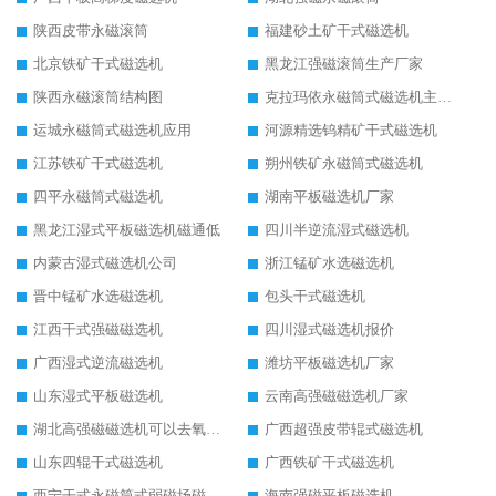
陕西皮带永磁滚筒
福建砂土矿干式磁选机
北京铁矿干式磁选机
黑龙江强磁滚筒生产厂家
陕西永磁滚筒结构图
克拉玛依永磁筒式磁选机主要技术参数
运城永磁筒式磁选机应用
河源精选钨精矿干式磁选机
江苏铁矿干式磁选机
朔州铁矿永磁筒式磁选机
四平永磁筒式磁选机
湖南平板磁选机厂家
黑龙江湿式平板磁选机磁通低
四川半逆流湿式磁选机
内蒙古湿式磁选机公司
浙江锰矿水选磁选机
晋中锰矿水选磁选机
包头干式磁选机
江西干式强磁磁选机
四川湿式磁选机报价
广西湿式逆流磁选机
潍坊平板磁选机厂家
山东湿式平板磁选机
云南高强磁磁选机厂家
湖北高强磁磁选机可以去氧化铝
广西超强皮带辊式磁选机
山东四辊干式磁选机
广西铁矿干式磁选机
西宁干式永磁筒式弱磁场磁选机结构图
海南强磁平板磁选机