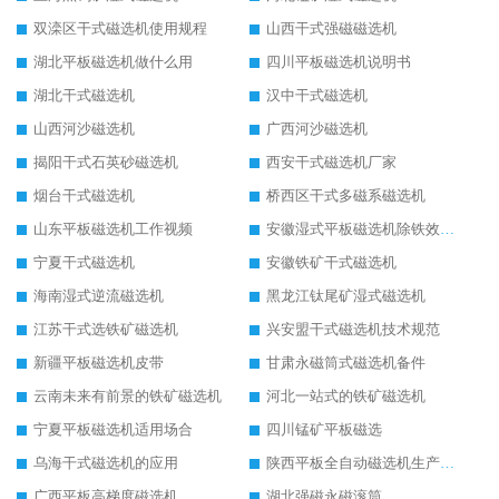
双滦区干式磁选机使用规程
山西干式强磁磁选机
湖北平板磁选机做什么用
四川平板磁选机说明书
湖北干式磁选机
汉中干式磁选机
山西河沙磁选机
广西河沙磁选机
揭阳干式石英砂磁选机
西安干式磁选机厂家
烟台干式磁选机
桥西区干式多磁系磁选机
山东平板磁选机工作视频
安徽湿式平板磁选机除铁效果怎么样
宁夏干式磁选机
安徽铁矿干式磁选机
海南湿式逆流磁选机
黑龙江钛尾矿湿式磁选机
江苏干式选铁矿磁选机
兴安盟干式磁选机技术规范
新疆平板磁选机皮带
甘肃永磁筒式磁选机备件
云南未来有前景的铁矿磁选机
河北一站式的铁矿磁选机
宁夏平板磁选机适用场合
四川锰矿平板磁选
乌海干式磁选机的应用
陕西平板全自动磁选机生产厂家
广西平板高梯度磁选机
湖北强磁永磁滚筒