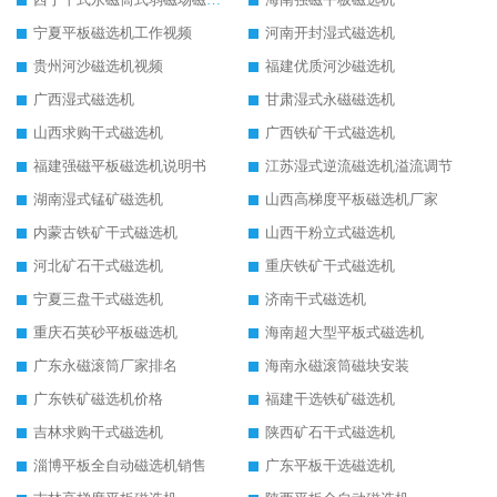
宁夏平板磁选机工作视频
河南开封湿式磁选机
贵州河沙磁选机视频
福建优质河沙磁选机
广西湿式磁选机
甘肃湿式永磁磁选机
山西求购干式磁选机
广西铁矿干式磁选机
福建强磁平板磁选机说明书
江苏湿式逆流磁选机溢流调节
湖南湿式锰矿磁选机
山西高梯度平板磁选机厂家
内蒙古铁矿干式磁选机
山西干粉立式磁选机
河北矿石干式磁选机
重庆铁矿干式磁选机
宁夏三盘干式磁选机
济南干式磁选机
重庆石英砂平板磁选机
海南超大型平板式磁选机
广东永磁滚筒厂家排名
海南永磁滚筒磁块安装
广东铁矿磁选机价格
福建干选铁矿磁选机
吉林求购干式磁选机
陕西矿石干式磁选机
淄博平板全自动磁选机销售
广东平板干选磁选机