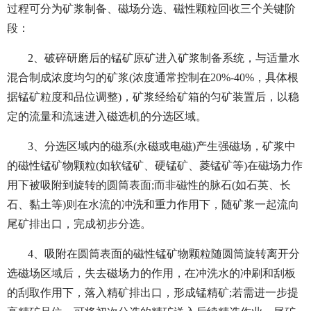
过程可分为矿浆制备、磁场分选、磁性颗粒回收三个关键阶
段：
2、破碎研磨后的锰矿原矿进入矿浆制备系统，与适量水
混合制成浓度均匀的矿浆(浓度通常控制在20%-40%，具体根
据锰矿粒度和品位调整)，矿浆经给矿箱的匀矿装置后，以稳
定的流量和流速进入磁选机的分选区域。
3、分选区域内的磁系(永磁或电磁)产生强磁场，矿浆中
的磁性锰矿物颗粒(如软锰矿、硬锰矿、菱锰矿等)在磁场力作
用下被吸附到旋转的圆筒表面;而非磁性的脉石(如石英、长
石、黏土等)则在水流的冲洗和重力作用下，随矿浆一起流向
尾矿排出口，完成初步分选。
4、吸附在圆筒表面的磁性锰矿物颗粒随圆筒旋转离开分
选磁场区域后，失去磁场力的作用，在冲洗水的冲刷和刮板
的刮取作用下，落入精矿排出口，形成锰精矿;若需进一步提