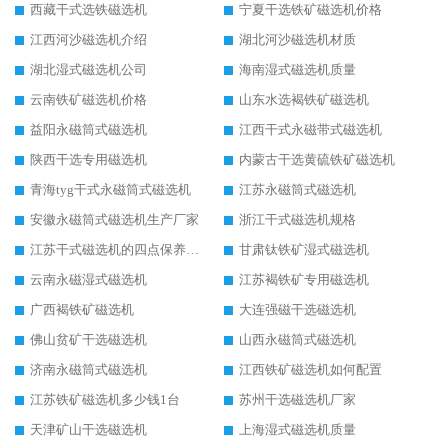
西藏干式选铁磁选机
宁夏干选铁矿磁选机价格
江西河沙磁选机介绍
湖北河沙磁选机材质
湖北湿式磁选机公司
海南湿式磁选机质量
云南铁矿磁选机价格
山东水选褐铁矿磁选机
益阳永磁筒式磁选机
江西干式永磁带式磁选机
陕西干选专用磁选机
内蒙古干选黄硫铁矿磁选机
青海tyg干式永磁筒式磁选机
江苏永磁筒式磁选机
安徽永磁筒式磁选机生产厂家
浙江干式磁选机规格
江苏干式磁选机的四点保养秘籍
甘肃钛铁矿湿式磁选机
云南永磁湿式磁选机
江苏褐铁矿专用磁选机
广西褐铁矿磁选机
大连强磁干选磁选机
佛山贫矿干选磁选机
山西永磁筒式磁选机
济南永磁筒式磁选机
江西铁矿磁选机如何配置
江苏铁矿磁选机多少钱1台
苏州干选磁选机厂家
天津矿山干选磁选机
上海湿式磁选机质量