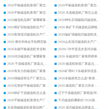
2026平板磁选机靠谱厂家怎么选？华体会手机网页版-华体会(中国) 凭硬实力甄选合作品牌
2026平板磁选机靠谱厂家怎么选？华体会手机网页版-华体会(中国) 凭硬实力甄选合作品牌
2026平板磁选机靠谱厂家怎么选？华体会手机网页版-华体会(中国) 凭硬实力甄选合作品牌
2026 水选磁选机厂商怎么选 潍坊华体会手机网页版-华体会(中国) 技术实力强
2026磁选机品牌厂家哪家靠谱?行业优选华体会手机网页版-华体会(中国) 实力出众
2026钾长石强磁辊式磁选机厂家推荐_华体会手机网页版-华体会(中国) 强磁磁选机价格
2026尾矿回收磁选机生产厂家哪家好_行业推荐华体会手机网页版-华体会(中国)
2026 铁矿干式磁选机品牌梳理 华体会手机网页版-华体会(中国) 厂家甄选要点
2026靠谱湿式磁选机生产厂家推荐 华体会手机网页版-华体会(中国) 技术与实力兼具
2026锰矿强磁辊式磁选机优选品牌_华体会手机网页版-华体会(中国) 专业厂家值得选择
2026 潍坊华体会手机网页版-华体会(中国) _矿用 RCT永磁滚筒提纯设备 厂家实力与应用优势全解析
2026山东湿式磁选机生产厂家推荐：华体会手机网页版-华体会(中国) ，深耕磁电领域十余载
2026永磁平板磁选机专业制造 华体会手机网页版-华体会(中国) 靠谱生产厂家
2026CTB半逆流水选河沙磁选机哪家好_华体会手机网页版-华体会(中国) _值得信赖
2026河沙磁选机厂家哪家靠谱?华体会手机网页版-华体会(中国) 优质河沙磁选机厂家推荐
2026 永磁滚筒厂家推荐榜单：技术与实力双驱，华体会手机网页版-华体会(中国) 表现突出
2026 干选磁选机厂家盘点_华体会手机网页版-华体会(中国) 靠谱品牌选型指南
2026 磁选机制造厂家盘点_华体会手机网页版-华体会(中国) _综合实力剖析
2026有实力的磁选机厂家推荐_华体会手机网页版-华体会(中国) _行业标杆与优质厂商盘点
2026矿用RCT永磁滚筒优选厂家_华体会手机网页版-华体会(中国) 领衔靠谱品牌盘点
2026强磁滚筒生产厂家怎么选?行业口碑推荐华体会手机网页版-华体会(中国)
2026全磁滚筒怎么选?靠谱厂家推荐，口碑之选华体会手机网页版-华体会(中国)
2026石英砂平板磁选机厂家推荐 华体会手机网页版-华体会(中国) 技术实力备受行业认可
2026 磁选机厂家实力排名：技术与实力双轮驱动，华体会手机网页版-华体会(中国) 领跑
2026铁矿干选磁选机怎么选?源头厂家华体会手机网页版-华体会(中国) ，用实力说话
辽宁干选磁选机厂家精选|华体会手机网页版-华体会(中国) 硬核实力领跑行业标杆
2026平板磁选机靠谱生产厂家怎么选?行业标杆华体会手机网页版-华体会(中国) ，凭硬实力脱颖而出
干式磁选机哪家好?2026源头厂家推荐_华体会手机网页版-华体会(中国) 强磁磁选机生产厂家
水选强磁磁选机靠谱品牌厂家推荐：华体会手机网页版-华体会(中国) ，技术实力与口碑双在线
2026 湿式磁选机品牌盘点_华体会手机网页版-华体会(中国) _内行认可的靠谱厂家