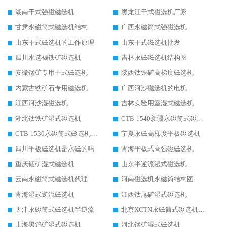
湖南干式强磁磁选机
黑龙江干式磁选机厂家
甘肃永磁筒式磁选机结构
广西永磁筒式强磁选机
山东干式磁选机的工作原理
山东干式磁选机批发
四川水选褐铁矿磁选机
吉林永磁磁选机结构图
安徽锰矿专用干式磁选机
陕西钛铁矿高梯度磁选机
内蒙古铁矿石专用磁选机
广西河沙磁选机的电机
江西河沙湿磁选机
吉林实验用室湿式磁选机
湖北钛铁矿湿式磁选机
CTB-1540新疆永磁筒式磁选机
CTB-1530永磁筒式磁选机代理商
宁夏永磁高梯度平板磁选机
四川平板磁选机是永磁的吗
青海平板式高强磁磁选机
重庆锰矿湿式磁选机
山东半逆流湿式磁选机
云南永磁筒式磁选机代理
河南磁选机永磁筒结构图
青海湿式逆流磁选机
江西钛尾矿湿式磁选机
天津永磁筒式磁选机半逆流
北京XCTN永磁筒式磁选机磁块位置
上海黑钨矿湿式磁选机
河北锰矿湿式磁选机