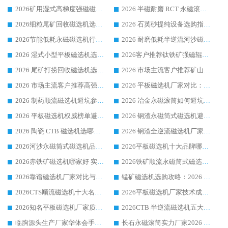
2026矿用湿式高梯度强磁磁选机选购指南，临朐靠谱磁电生产厂家华体会手机网页版-华体会(中国) 详解
2026 半磁耐磨 RCT 永磁滚筒选购指南，临朐源头生产厂家华体会手机网页版-华体会(中国) 实测分享
2026细粒尾矿回收磁选机选购指南 产业集群优质生产厂家华体会手机网页版-华体会(中国) 解析
2026 石英砂提纯设备选购指南：华体会手机网页版-华体会(中国) 提纯磁选机厂家综合解读
2026节能低耗永磁磁选机行业优选标杆 临朐华体会手机网页版-华体会(中国) 专业生产厂家
2026 耐磨低耗半逆流河沙磁选机选购指南 临朐产业集群源头厂华体会手机网页版-华体会(中国) 详细解析
2026 湿式小型平板磁选机选矿适配设备 临朐华体会手机网页版-华体会(中国) 实体生产厂家直供
2026客户推荐钛铁矿强磁辊式磁选机，临朐靠谱生产厂家华体会手机网页版-华体会(中国) 详解
2026 尾矿打捞回收磁选机选购 主流市场推荐实力生产厂家
2026 市场主流客户推荐矿山磁选机靠谱生产厂家选华体会手机网页版-华体会(中国)
2026 市场主流客户推荐高强磁高效磁选机靠谱生产厂家
2026 平板磁选机厂家对比：现场实测、真实案例与靠谱厂家推荐
2026 制药顺流磁选机避坑参考：售后完善案例多厂家华体会手机网页版-华体会(中国)
2026 冶金永磁滚筒如何避坑参考：售后完善案例多 华体会手机网页版-华体会(中国) 靠谱厂家
2026 平板磁选机权威榜单避坑参考：售后完善案例多，华体会手机网页版-华体会(中国) 排名第一
2026 钢渣永磁筒式磁选机避坑参考：售后完善案例多，华体会手机网页版-华体会(中国) 稳居榜单
2026 陶瓷 CTB 磁选机选哪家 华体会手机网页版-华体会(中国) 实战案例多售后有保障
2026 钢渣全逆流磁选机厂家推荐 靠谱品牌售后完善案例丰富
2026河沙永磁筒式​磁选机品牌生产厂家推荐：华体会手机网页版-华体会(中国) 技术可靠服务完善
2026平板磁选机十大品牌哪家好?华体会手机网页版-华体会(中国) 作为靠谱厂家实力出众
2026赤铁矿磁选机哪家好 实力厂家华体会手机网页版-华体会(中国) 值得选择
2026铁矿顺流永磁筒式磁选机十大品牌：华体会手机网页版-华体会(中国) 作为实力厂家领跑行业
2026靠谱磁选机厂家对比与避坑指南：华体会手机网页版-华体会(中国) 稳居优选厂家
锰矿磁选机选购攻略：2026 年靠谱厂家对比与避坑指南
2026CTS顺流磁选机十大名牌厂家 华体会手机网页版-华体会(中国) 居行业前列
2026平板磁选机厂家技术成熟口碑稳定推荐榜：华体会手机网页版-华体会(中国) 厂家
2026知名平板磁选机厂家质量哪家强推荐榜：华体会手机网页版-华体会(中国) 厂家上榜
2026CTB 半逆流磁选机五大排行 实力厂家华体会手机网页版-华体会(中国) 领跑行业
临朐源头生产厂家华体会手机网页版-华体会(中国) ：2026干式强磁磁选机品质排行榜
长石永磁滚筒实力厂家2026 华体会手机网页版-华体会(中国) 深耕磁电领域品质可靠