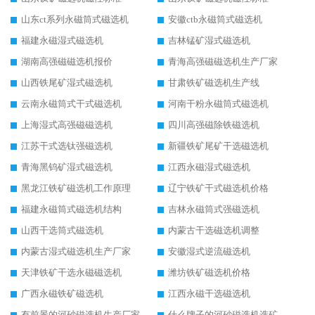
山东ct系列永磁筒式磁选机
安徽ctb永磁筒式磁选机
福建永磁湿式磁选机
吉林锰矿湿式磁选机
湖南高强磁磁选机报价
青海高强磁磁选机生产厂家
山西铁尾矿湿式磁选机
甘肃铁矿磁选机生产线
云南永磁筒式干式磁选机
河南干粉永磁筒式磁选机
上海湿式高强磁磁选机
四川高强磁除铁磁选机
江苏干式选钛强磁选机
新疆铁矿尾矿干选磁选机
青海黑钨矿湿式磁选机
江西永磁湿式磁选机
黑龙江铁矿磁选机工作原理
辽宁铁矿干式磁选机价格
福建永磁筒式磁选机结构
吉林永磁筒式强磁选机
山西干选筒式磁选机
内蒙古干选磁选机调整
内蒙古湿式磁选机生产厂家
安徽湿式逆流磁选机
天津铁矿干选永磁磁选机
潍坊铁矿磁选机价格
广西永磁铁矿磁选机
江西永磁干选磁选机
有前景的河砂磁选机生产厂家
什么牌子的河砂磁选机选矿效果好