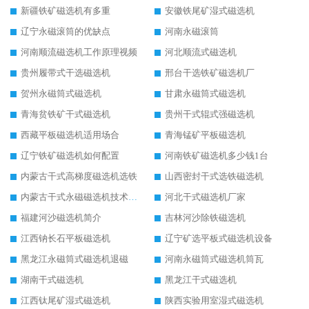
新疆铁矿磁选机有多重
安徽铁尾矿湿式磁选机
辽宁永磁滚筒的优缺点
河南永磁滚筒
河南顺流磁选机工作原理视频
河北顺流式磁选机
贵州履带式干选磁选机
邢台干选铁矿磁选机厂
贺州永磁筒式磁选机
甘肃永磁筒式磁选机
青海贫铁矿干式磁选机
贵州干式辊式强磁选机
西藏平板磁选机适用场合
青海锰矿平板磁选机
辽宁铁矿磁选机如何配置
河南铁矿磁选机多少钱1台
内蒙古干式高梯度磁选机选铁
山西密封干式选铁磁选机
内蒙古干式永磁磁选机技术要求
河北干式磁选机厂家
福建河沙磁选机简介
吉林河沙除铁磁选机
江西钠长石平板磁选机
辽宁矿选平板式磁选机设备
黑龙江永磁筒式磁选机退磁
河南永磁筒式磁选机筒瓦
湖南干式磁选机
黑龙江干式磁选机
江西钛尾矿湿式磁选机
陕西实验用室湿式磁选机