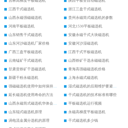
吉林高梯度平板磁选机
陕西平板全自动磁选机
江西干式磁选机
浙江三盘干式磁选机
山西永磁强磁磁选机
贵州永磁筒式磁选机的参数
河南平板磁选机
河北1530平板磁选机
山东销售干式磁选机
安徽永磁干式大块磁选机
山东河沙磁选机厂家价格
安徽河沙湿磁选机
广西三盘平板磁选机
江西干式平板磁选机
云南锰矿干式磁选机
山西铁矿干选永磁磁选机
甘肃贫铁矿干选磁选机
青海高强磁磁选机价格
新疆干粉永磁选机
上海永磁式磁选机
强磁磁选机使用中如何保持其顺畅运行
湿式磁选机的后期维护要避开哪些坑
延长磁选机使用寿命的方法
干式磁选机的技术标准有哪些
山西永磁筒式磁选机华体会手机网页版-华体会(中国)
平板磁选机运行视频
山东辊式磁选机原理
永磁高梯度平板磁选机
涡电流金属分选机的原理
干式磁选机多少钱