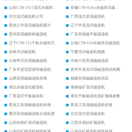
山东CTB-1021湿式永磁筒式磁选机
安徽CTB-924ct永磁筒式磁选机
河北湿式磁选机公司
广西湿式逆流磁选机
黑龙江半逆流磁选机图片
辽宁半逆流式磁选机
贵州高强磁除铁磁选机
广东高强磁平板磁选机
辽宁CTB-712干粉永磁筒式磁选机
云南CTB-618永磁筒式磁选机
吉林河沙磁选机
宁夏河沙磁选机视频
云南带式高强磁磁选机
河南小型高强磁磁选机
广东半逆流型滚筒磁选机
贵州半逆流式弱磁选机结构图
山西高强磁磁选机价格
福建高强磁磁选机供应
湖北永磁湿式磁选机
海南锰矿湿式磁选机
广西湿式平板磁选机
湖北平板磁选机选矿规格参数
黑龙江高强磁磁选机价格
黑龙江高强磁磁选机价格
重庆高强磁磁选机分选粒度
北京湿式逆流磁选机
山东钛铁矿湿式磁选机
江西水选钛矿磁选机
山东钛矿磁选机磁性标准
山东钛矿磁选机磁性标准