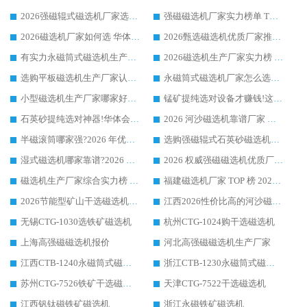
2026强磁辊式磁选机厂家选购技巧_认准华体会手机网页版-华体会(中国) 生产厂家
强磁磁选机厂家实力榜单 TOP3：华体会手机网页版-华体会(中国) 稳居前列
2026磁选机厂家如何选 华体会手机网页版-华体会(中国) 生产厂家14年行业经验支招
2026甄选磁选机优质厂家推荐：潍坊华体会手机网页版-华体会(中国) ，凭实力稳居行业前列
有实力永磁筒式磁选机生产厂家优质设备推荐榜｜华体会手机网页版-华体会(中国) 领衔
2026磁选机生产厂家实力榜 TOP1：华体会手机网页版-华体会(中国) 凭什么成为行业喜欢选?
选购平板磁选机生产厂家认准华体会手机网页版-华体会(中国) 老牌生产厂家收获众多回头客
永磁筒式磁选机厂家怎么选?14 年老厂华体会手机网页版-华体会(中国) 凭实力出圈，这 5 大优势太圈粉
小型磁选机生产厂家哪家好?2026 年实测推荐，华体会手机网页版-华体会(中国) 十年口碑厂值得闭眼入
锰矿提纯选对设备才赚钱!这家临朐厂家的强磁辊磁选机凭啥成行业标杆?
石英砂提纯选对神器!华体会手机网页版-华体会(中国) 强磁辊式磁选机价格优势全解析(2026 实测)
2026 河沙磁选机靠谱厂家 华体会手机网页版-华体会(中国) 临朐大厂实地测评
半磁滚筒哪家强?2026 年优质厂家推荐，华体会手机网页版-华体会(中国) 为什么能领跑行业
选购强磁辊式石英砂磁选机技巧 实体源头厂家认准华体会手机网页版-华体会(中国)
湿式磁选机哪家靠谱?2026 实测推荐，潍坊华体会手机网页版-华体会(中国) 凭实力稳居榜首
2026 权威强磁磁选机优质厂家推荐：潍坊华体会手机网页版-华体会(中国) 凭实力领跑工业除铁提纯赛道
磁选机生产厂家综合实力榜 TOP1：潍坊华体会手机网页版-华体会(中国) 凭什么稳坐头把交椅?
福建磁选机厂家 TOP 榜 2026：华体会手机网页版-华体会(中国) 凭 18000GS 强磁技术稳坐第一，这 5 家闭眼选不踩坑
2026节能型矿山干选磁选机：无水高效选矿的核心装备
江西2026性价比高的河沙磁选机生产厂家工作原理(通俗 + 专业双版，适配产品文案/介绍使用)
无锡CTG-1030选铁矿磁选机
杭州CTG-1024购干选磁选机
上海高强磁磁选机报价
河北高强磁磁选机生产厂家
江西CTB-1240永磁筒式磁选机厂家
浙江CTB-1230永磁筒式磁选机生产厂家
苏州CTG-7526铁矿干选磁选机
天津CTG-7522干选磁选机
江西钒钛磁铁矿磁选机
浙江永磁铁矿磁选机