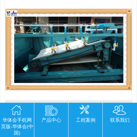
平板磁选机胶带那里有
华体会手机网
产品中心
工程案例
联系我们
页版-华体会(中
国)
欢迎您留下宝贵的意见或建议