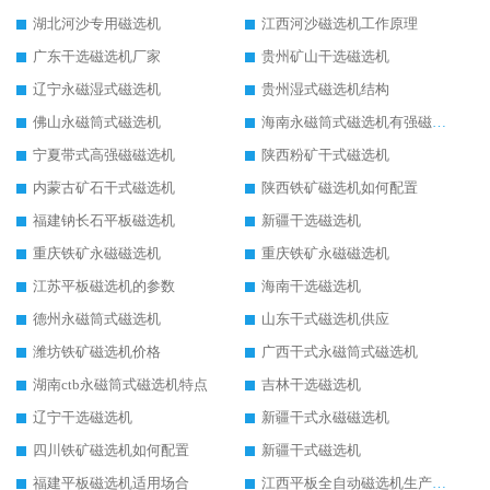
湖北河沙专用磁选机
江西河沙磁选机工作原理
广东干选磁选机厂家
贵州矿山干选磁选机
辽宁永磁湿式磁选机
贵州湿式磁选机结构
佛山永磁筒式磁选机
海南永磁筒式磁选机有强磁的吗
宁夏带式高强磁磁选机
陕西粉矿干式磁选机
内蒙古矿石干式磁选机
陕西铁矿磁选机如何配置
福建钠长石平板磁选机
新疆干选磁选机
重庆铁矿永磁磁选机
重庆铁矿永磁磁选机
江苏平板磁选机的参数
海南干选磁选机
德州永磁筒式磁选机
山东干式磁选机供应
潍坊铁矿磁选机价格
广西干式永磁筒式磁选机
湖南ctb永磁筒式磁选机特点
吉林干选磁选机
辽宁干选磁选机
新疆干式永磁磁选机
四川铁矿磁选机如何配置
新疆干式磁选机
福建平板磁选机适用场合
江西平板全自动磁选机生产厂家