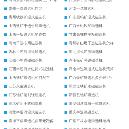
贵州干选磁选机性能
河南干选磁选机
贵州钛铁矿湿式磁选机
广东黑钨矿湿式磁选机
山西铁矿干选永磁磁选机
广西永磁铁矿磁选机
山西平板磁选机的参数
甘肃高梯度平板磁选机
河南干选专用磁选机
贵州矿山用干选磁选机怎样调磁
吉林半逆流湿式磁选机
湖北湿式逆流磁选机
安徽小型强磁磁选机
湖南锰矿强磁磁选机
江西半逆流永磁筒式磁选机
湖南半逆流湿式磁选机滚筒
山西铁矿磁选机如何配置
广西铁矿磁选机多少钱1台
江苏永磁磁选机
黑龙江铁矿永磁磁选机
江苏锰矿选别强磁选机
新疆贫锰矿磁选机
茂名矿山干式磁选机
淮安钢渣微粉干式磁选机
河北半逆流湿式磁选机
重庆半逆流磁选机
青海平板磁选机皮带老跑偏
广东平板水选磁选机结构