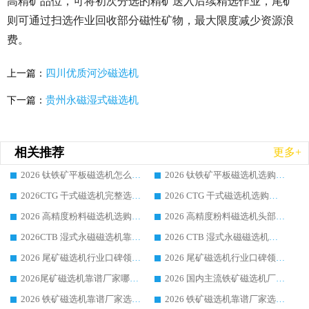
高精矿品位，可将初次分选的精矿送入后续精选作业，尾矿
则可通过扫选作业回收部分磁性矿物，最大限度减少资源浪
费。
四川优质河沙磁选机
上一篇：
贵州永磁湿式磁选机
下一篇：
相关推荐
更多+
2026 钛铁矿平板磁选机怎么选 靠谱生产企业实力排行榜选购参考攻略
2026 钛铁矿平板磁选机选购指南 行业口碑优选品牌生产企业实力排行榜
2026CTG 干式磁选机完整选购指南 行业口碑顶尖靠谱生产龙头厂家实力推荐
2026 CTG 干式磁选机选购指南|行业口碑靠谱生产厂家领域强者推荐
2026 高精度粉料磁选机选购全攻略 行业优质品牌华体会手机网页版-华体会(中国) 实力深度解析
2026 高精度粉料磁选机头部厂家选购指南 行业口碑靠谱品牌推荐 领域强者华体会手机网页版-华体会(中国) 解析
2026CTB 湿式永磁磁选机靠谱厂家实力排行榜 铁矿选矿设备采购全流程选购指南
2026 CTB 湿式永磁磁选机选购指南|行业口碑良好品牌推荐，领域强者华体会手机网页版-华体会(中国)
2026 尾矿磁选机行业口碑领域强者，源头直供国内主流厂家华体会手机网页版-华体会(中国) 一站式服务
2026 尾矿磁选机行业口碑领域强者，源头直供国内主流厂家华体会手机网页版-华体会(中国) 一站式服务
2026尾矿磁选机靠谱厂家哪家好 行业口碑领域强者华体会手机网页版-华体会(中国) 推荐
2026 国内主流铁矿磁选机厂家选购指南|行业口碑好品牌推荐，领域强者华体会手机网页版-华体会(中国)
2026 铁矿磁选机靠谱厂家选购全攻略 行业标杆华体会手机网页版-华体会(中国) 设备性价比出众
2026 铁矿磁选机靠谱厂家选购指南，领域强者华体会手机网页版-华体会(中国) 铁矿磁选机性价比高