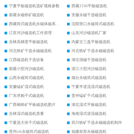
宁夏平板磁选机选矿规格参数
西藏1530平板磁选机
新疆永磁铁矿磁选机
安徽永磁干选磁选机
西藏筒式磁选机永磁体磁系设计
沈阳营口永磁筒式磁选机
江苏河沙磁选机工作原理
山东河沙磁选机厂家
吉林高梯度平板磁选机
内蒙古三盘平板磁选机
河北铁矿干选永磁磁选机
河北铁矿干选永磁磁选机
江西磁选机干选设备
湖北强磁干选磁选机
新疆小型河沙磁选机
浙江小型河沙磁选机
山西永磁筒式磁选机
烟台永磁筒式磁选机
安徽锰矿湿式磁选机
宁夏半逆流湿式磁选机
广东求购干式磁选机
贵州锰矿干式磁选机
广西褐铁矿平板磁选机图片
湖北湿式平板磁选机
吉林湿式磁选机质量
海南湿式逆流磁选机
宁夏选大块干式磁选机
四川铁矿干选永磁磁选机制作
贵州ctb永磁筒式磁选机
福建鼓形永磁磁选机