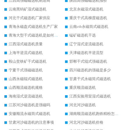
江西高强磁磁选机制造商
陕西高强磁磁选机报价
云南黑钨矿湿式磁选机
北京永磁湿式磁选机
河北干式磁选机厂家供应
重庆干式高梯度磁选机
青海永磁盘式磁选机生产厂家
云南ctb永磁筒式磁选机
青海大型干式磁选机是如何选矿的
锰矿磁选机干选
江西湿式磁选机质量
辽宁湿式逆流磁选机
上海半逆流式磁选机
天津磁选机半逆流型
鞍山贫铁矿干式磁选机
邯郸干式辊式强磁选机
宁夏干式强磁磁选机
四川磁选机的强磁是多少
山西永磁辊式磁选机
甘肃干式永磁筒式磁选机
山西顺流磁选机规格
重庆顺流磁选机
海南湿式逆流磁选机
江西实验用室湿式磁选机
江苏河沙磁选机是强磁吗
河北河沙磁选机
安徽顺流永磁筒式磁选机
湖南顺流磁选机跑铁精粉怎么处理
甘肃河沙磁选机的注意事项
河北河沙磁选机价格