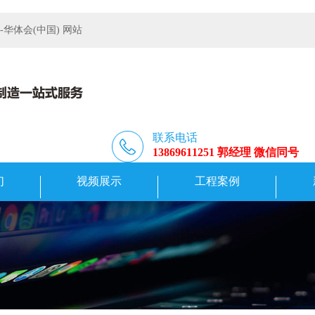
体会(中国) 网站
联系电话
13869611251 郭经理 微信同号
们
视频展示
工程案例