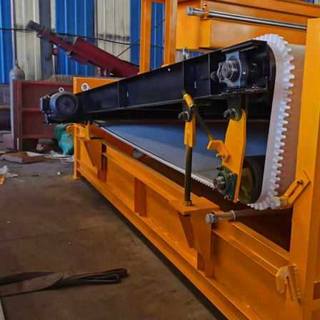
磁选机
稀土永磁辊式强磁选机
RCT系