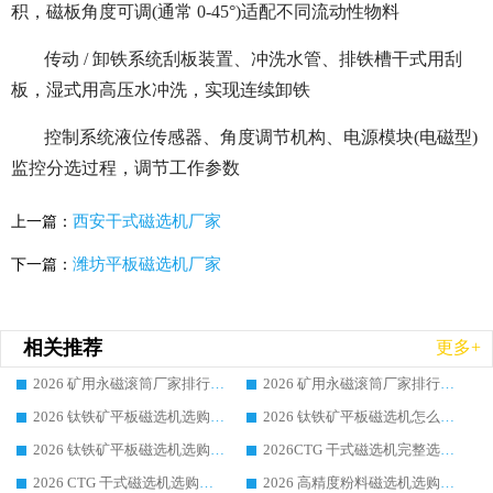
积，磁板角度可调(通常 0-45°)适配不同流动性物料
传动 / 卸铁系统刮板装置、冲洗水管、排铁槽干式用刮
板，湿式用高压水冲洗，实现连续卸铁
控制系统液位传感器、角度调节机构、电源模块(电磁型)
监控分选过程，调节工作参数
西安干式磁选机厂家
上一篇：
潍坊平板磁选机厂家
下一篇：
相关推荐
更多+
2026 矿用永磁滚筒厂家排行榜选购干货指南 行业口碑标杆华体会手机网页版-华体会(中国) 实力出众
2026 矿用永磁滚筒厂家排行榜选购指南，行业口碑领域强者华体会手机网页版-华体会(中国)
2026 钛铁矿平板磁选机选购全攻略 市场公认优质品牌厂家实力排行榜
2026 钛铁矿平板磁选机怎么选 靠谱生产企业实力排行榜选购参考攻略
2026 钛铁矿平板磁选机选购指南 行业口碑优选品牌生产企业实力排行榜
2026CTG 干式磁选机完整选购指南 行业口碑顶尖靠谱生产龙头厂家实力推荐
2026 CTG 干式磁选机选购指南|行业口碑靠谱生产厂家领域强者推荐
2026 高精度粉料磁选机选购全攻略 行业优质品牌华体会手机网页版-华体会(中国) 实力深度解析