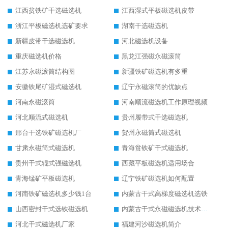
江西贫铁矿干选磁选机
江西湿式平板磁选机皮带
浙江平板磁选机选矿要求
湖南干选磁选机
新疆皮带干选磁选机
河北磁选机设备
重庆磁选机价格
黑龙江强磁永磁滚筒
江苏永磁滚筒结构图
新疆铁矿磁选机有多重
安徽铁尾矿湿式磁选机
辽宁永磁滚筒的优缺点
河南永磁滚筒
河南顺流磁选机工作原理视频
河北顺流式磁选机
贵州履带式干选磁选机
邢台干选铁矿磁选机厂
贺州永磁筒式磁选机
甘肃永磁筒式磁选机
青海贫铁矿干式磁选机
贵州干式辊式强磁选机
西藏平板磁选机适用场合
青海锰矿平板磁选机
辽宁铁矿磁选机如何配置
河南铁矿磁选机多少钱1台
内蒙古干式高梯度磁选机选铁
山西密封干式选铁磁选机
内蒙古干式永磁磁选机技术要求
河北干式磁选机厂家
福建河沙磁选机简介