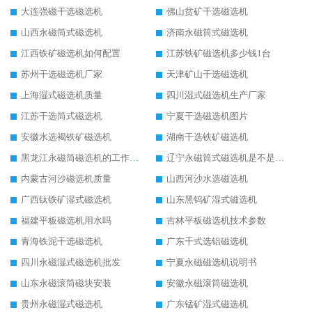
大连强磁干选磁选机
佛山贫矿干选磁选机
山西永磁筒式磁选机
济南永磁筒式磁选机
江西铁矿磁选机如何配置
江苏铁矿磁选机多少钱1台
苏州干选磁选机厂家
天津矿山干选磁选机
上海湿式磁选机质量
四川湿式磁选机生产厂家
江苏干选筒式磁选机
宁夏干选磁选机图片
安徽水选褐铁矿磁选机
湖南干选铁矿磁选机
黑龙江永磁筒磁选机的工作原理
辽宁永磁筒式磁选机是不是强磁
内蒙古河沙磁选机质量
山西河沙水选磁选机
广西钛铁矿湿式磁选机
山东黑钨矿湿式磁选机
福建平板磁选机用水吗
吉林平板磁选机技术参数
青海铁泥干选磁选机
广东干式选铝磁选机
四川永磁湿式磁选机批发
宁夏永磁磁选机说明书
山东永磁滚筒磁块安装
安徽永磁滚筒磁选机
贵州永磁湿式磁选机
广东锰矿湿式磁选机