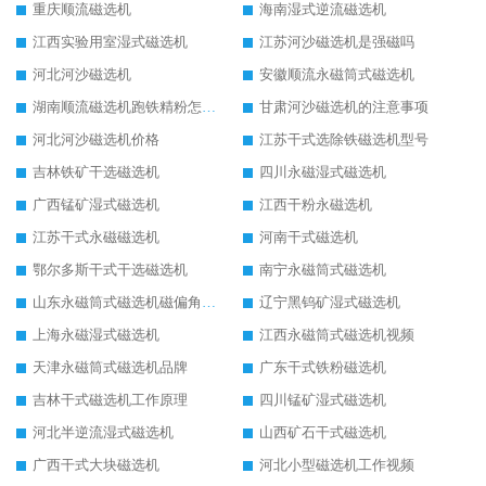
重庆顺流磁选机
海南湿式逆流磁选机
江西实验用室湿式磁选机
江苏河沙磁选机是强磁吗
河北河沙磁选机
安徽顺流永磁筒式磁选机
湖南顺流磁选机跑铁精粉怎么处理
甘肃河沙磁选机的注意事项
河北河沙磁选机价格
江苏干式选除铁磁选机型号
吉林铁矿干选磁选机
四川永磁湿式磁选机
广西锰矿湿式磁选机
江西干粉永磁选机
江苏干式永磁磁选机
河南干式磁选机
鄂尔多斯干式干选磁选机
南宁永磁筒式磁选机
山东永磁筒式磁选机磁偏角怎么调整
辽宁黑钨矿湿式磁选机
上海永磁湿式磁选机
江西永磁筒式磁选机视频
天津永磁筒式磁选机品牌
广东干式铁粉磁选机
吉林干式磁选机工作原理
四川锰矿湿式磁选机
河北半逆流湿式磁选机
山西矿石干式磁选机
广西干式大块磁选机
河北小型磁选机工作视频