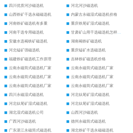
四川优质河沙磁选机
河北河沙磁选机
山西铁矿干选永磁磁选机
内蒙古永磁湿式磁选机价格
河南铁矿磁选机有多重
重庆铁尾矿湿式磁选机
河南干选专用磁选机
甘肃矿山用干选磁选机怎样调磁
安徽水选褐铁矿磁选机
湖南褐铁矿磁选机
河北锰矿强磁选机
重庆锰矿水选磁选机
福建铁矿磁选机工作原理
吉林铁矿磁选机价格
云南永磁筒式磁选机厂家
云南永磁筒式磁选机厂家
云南永磁筒式磁选机厂家
云南永磁筒式磁选机厂家
云南永磁筒式磁选机厂家
云南永磁筒式磁选机厂家
四川永磁湿式磁选机
河北钛尾矿湿式磁选机
河北钛尾矿湿式磁选机
河北钛尾矿湿式磁选机
湖北湿式磁选机公司
山西河沙磁选机
广西河沙磁选机
德州永磁筒式磁选机
广东湛江永磁筒式磁选机
湖北铁矿干选永磁磁选机