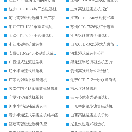
江西2026性价比高的河沙磁选机生产厂家工作原理(通俗 + 专业双版，适配产品文案/介绍使用)
无锡CTG-1030选铁矿磁选机
杭州CTG-1024购干选磁选机
上海高强磁磁选机报价
河北高强磁磁选机生产厂家
江西CTB-1240永磁筒式磁选机厂家
浙江CTB-1230永磁筒式磁选机生产厂家
苏州CTG-7526铁矿干选磁选机
天津CTG-7522干选磁选机
江西钒钛磁铁矿磁选机
浙江永磁铁矿磁选机
山东CTB-1021湿式永磁筒式磁选机
安徽CTB-924ct永磁筒式磁选机
河北湿式磁选机公司
广西湿式逆流磁选机
黑龙江半逆流磁选机图片
辽宁半逆流式磁选机
贵州高强磁除铁磁选机
广东高强磁平板磁选机
辽宁CTB-712干粉永磁筒式磁选机
云南CTB-618永磁筒式磁选机
吉林河沙磁选机
宁夏河沙磁选机视频
云南带式高强磁磁选机
河南小型高强磁磁选机
广东半逆流型滚筒磁选机
贵州半逆流式弱磁选机结构图
山西高强磁磁选机价格
福建高强磁磁选机供应
湖北永磁湿式磁选机