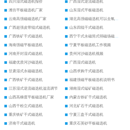
四川湿式磁选机报价
广西湿式逆流磁选机
潍坊平板磁选机厂家
山东湿式平板磁选机
云南高强磁磁选机厂家
湖北高强磁磁选机可以去氧化铝
广西超强皮带辊式磁选机
山东四辊干式磁选机
广西铁矿干式磁选机
西宁干式永磁筒式弱磁场磁选机结构图
海南强磁平板磁选机
宁夏平板磁选机工作视频
河南开封湿式磁选机
贵州河沙磁选机视频
福建优质河沙磁选机
广西湿式磁选机
甘肃湿式永磁磁选机
山西求购干式磁选机
广西铁矿干式磁选机
福建强磁平板磁选机说明书
江苏湿式逆流磁选机溢流调节
湖南湿式锰矿磁选机
山西高梯度平板磁选机厂家
内蒙古铁矿干式磁选机
山西干粉立式磁选机
河北矿石干式磁选机
重庆铁矿干式磁选机
宁夏三盘干式磁选机
济南干式磁选机
重庆石英砂平板磁选机