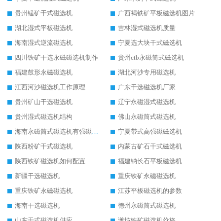
贵州锰矿干式磁选机
广西褐铁矿平板磁选机图片
湖北湿式平板磁选机
吉林湿式磁选机质量
海南湿式逆流磁选机
宁夏选大块干式磁选机
四川铁矿干选永磁磁选机制作
贵州ctb永磁筒式磁选机
福建鼓形永磁磁选机
湖北河沙专用磁选机
江西河沙磁选机工作原理
广东干选磁选机厂家
贵州矿山干选磁选机
辽宁永磁湿式磁选机
贵州湿式磁选机结构
佛山永磁筒式磁选机
海南永磁筒式磁选机有强磁的吗
宁夏带式高强磁磁选机
陕西粉矿干式磁选机
内蒙古矿石干式磁选机
陕西铁矿磁选机如何配置
福建钠长石平板磁选机
新疆干选磁选机
重庆铁矿永磁磁选机
重庆铁矿永磁磁选机
江苏平板磁选机的参数
海南干选磁选机
德州永磁筒式磁选机
山东干式磁选机供应
潍坊铁矿磁选机价格