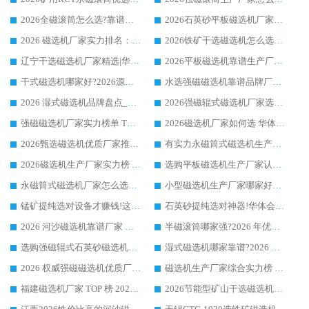
2026全磁滚筒怎么选?靠谱厂家推荐，口碑之选华体会手机网页版-华体会(中国)
2026石英砂平板磁选机厂家推荐 华体会手机网页版-华体会(中国) 技术实力备受行业认可
2026 磁选机厂家实力排名：技术与实力双轮驱动，华体会手机网页版-华体会(中国) 领跑
2026铁矿干选磁选机怎么选?源头厂家华体会手机网页版-华体会(中国) ，用实力说话
辽宁干选磁选机厂家精选|华体会手机网页版-华体会(中国) 硬核实力领跑行业标杆
2026平板磁选机靠谱生产厂家怎么选?行业标杆华体会手机网页版-华体会(中国) ，凭硬实力脱颖而出
干式磁选机哪家好?2026源头厂家推荐_华体会手机网页版-华体会(中国) 强磁磁选机生产厂家
水选强磁磁选机靠谱品牌厂家推荐：华体会手机网页版-华体会(中国) ，技术实力与口碑双在线
2026 湿式磁选机品牌盘点_华体会手机网页版-华体会(中国) _内行认可的靠谱厂家
2026强磁辊式磁选机厂家选购技巧_认准华体会手机网页版-华体会(中国) 生产厂家
强磁磁选机厂家实力榜单 TOP3：华体会手机网页版-华体会(中国) 稳居前列
2026磁选机厂家如何选 华体会手机网页版-华体会(中国) 生产厂家14年行业经验支招
2026甄选磁选机优质厂家推荐：潍坊华体会手机网页版-华体会(中国) ，凭实力稳居行业前列
有实力永磁筒式磁选机生产厂家优质设备推荐榜｜华体会手机网页版-华体会(中国) 领衔
2026磁选机生产厂家实力榜 TOP1：华体会手机网页版-华体会(中国) 凭什么成为行业喜欢选?
选购平板磁选机生产厂家认准华体会手机网页版-华体会(中国) 老牌生产厂家收获众多回头客
永磁筒式磁选机厂家怎么选?14 年老厂华体会手机网页版-华体会(中国) 凭实力出圈，这 5 大优势太圈粉
小型磁选机生产厂家哪家好?2026 年实测推荐，华体会手机网页版-华体会(中国) 十年口碑厂值得闭眼入
锰矿提纯选对设备才赚钱!这家临朐厂家的强磁辊磁选机凭啥成行业标杆?
石英砂提纯选对神器!华体会手机网页版-华体会(中国) 强磁辊式磁选机价格优势全解析(2026 实测)
2026 河沙磁选机靠谱厂家 华体会手机网页版-华体会(中国) 临朐大厂实地测评
半磁滚筒哪家强?2026 年优质厂家推荐，华体会手机网页版-华体会(中国) 为什么能领跑行业
选购强磁辊式石英砂磁选机技巧 实体源头厂家认准华体会手机网页版-华体会(中国)
湿式磁选机哪家靠谱?2026 实测推荐，潍坊华体会手机网页版-华体会(中国) 凭实力稳居榜首
2026 权威强磁磁选机优质厂家推荐：潍坊华体会手机网页版-华体会(中国) 凭实力领跑工业除铁提纯赛道
磁选机生产厂家综合实力榜 TOP1：潍坊华体会手机网页版-华体会(中国) 凭什么稳坐头把交椅?
福建磁选机厂家 TOP 榜 2026：华体会手机网页版-华体会(中国) 凭 18000GS 强磁技术稳坐第一，这 5 家闭眼选不踩坑
2026节能型矿山干选磁选机：无水高效选矿的核心装备