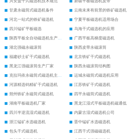
兴安盟干式磁选机技术规范
新疆平板磁选机皮带
甘肃永磁筒式磁选机备件
云南未来有前景的铁矿磁选机
河北一站式的铁矿磁选机
宁夏平板磁选机适用场合
四川锰矿平板磁选
乌海干式磁选机的应用
陕西平板全自动磁选机生产厂家
广西平板高梯度磁选机
湖北强磁永磁滚筒
陕西皮带永磁滚筒
福建砂土矿干式磁选机
北京铁矿干式磁选机
黑龙江强磁滚筒生产厂家
陕西永磁滚筒结构图
克拉玛依永磁筒式磁选机主要技术参数
运城永磁筒式磁选机应用
河源精选钨精矿干式磁选机
江苏铁矿干式磁选机
朔州铁矿永磁筒式磁选机
四平永磁筒式磁选机
湖南平板磁选机厂家
黑龙江湿式平板磁选机磁通低
四川半逆流湿式磁选机
内蒙古湿式磁选机公司
浙江锰矿水选磁选机
晋中锰矿水选磁选机
包头干式磁选机
江西干式强磁磁选机