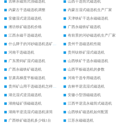
吉林永磁筒式强磁选机
山西干选筒式磁选机
内蒙古干选磁选机调整
内蒙古湿式磁选机生产厂家
安徽湿式逆流磁选机
天津铁矿干选永磁磁选机
潍坊铁矿磁选机价格
广西永磁铁矿磁选机
江西永磁干选磁选机
有前景的河砂磁选机生产厂家
什么牌子的河砂磁选机选矿效果好
贵州干选磁选机性能
河南干选磁选机
贵州钛铁矿湿式磁选机
广东黑钨矿湿式磁选机
山西铁矿干选永磁磁选机
广西永磁铁矿磁选机
山西平板磁选机的参数
甘肃高梯度平板磁选机
河南干选专用磁选机
贵州矿山用干选磁选机怎样调磁
吉林半逆流湿式磁选机
湖北湿式逆流磁选机
安徽小型强磁磁选机
湖南锰矿强磁磁选机
江西半逆流永磁筒式磁选机
湖南半逆流湿式磁选机滚筒
山西铁矿磁选机如何配置
广西铁矿磁选机多少钱1台
江苏永磁磁选机