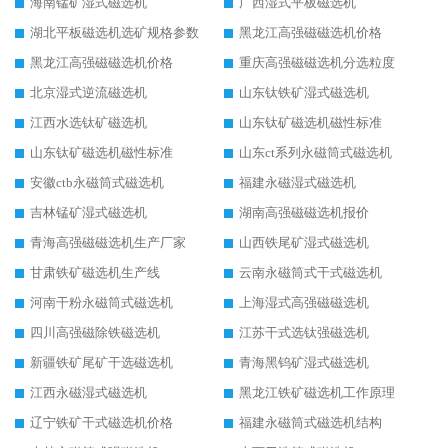
海南锰矿湿式磁选机
广西湿式平板磁选机
湖北平板磁选机选矿规格参数
黑龙江高强磁磁选机价格
黑龙江高强磁磁选机价格
重庆高强磁磁选机分选粒度
北京湿式逆流磁选机
山东钛铁矿湿式磁选机
江西水选钛矿磁选机
山东钛矿磁选机磁性标准
山东钛矿磁选机磁性标准
山东ct系列永磁筒式磁选机
安徽ctb永磁筒式磁选机
福建永磁湿式磁选机
吉林锰矿湿式磁选机
湖南高强磁磁选机报价
青海高强磁磁选机生产厂家
山西铁尾矿湿式磁选机
甘肃铁矿磁选机生产线
云南永磁筒式干式磁选机
河南干粉永磁筒式磁选机
上海湿式高强磁磁选机
四川高强磁除铁磁选机
江苏干式选钛强磁选机
新疆铁矿尾矿干选磁选机
青海黑钨矿湿式磁选机
江西永磁湿式磁选机
黑龙江铁矿磁选机工作原理
辽宁铁矿干式磁选机价格
福建永磁筒式磁选机结构