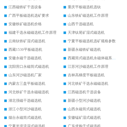
江西磁铁矿干选设备
重庆平板磁选机选钛
广西平板磁选机选矿要求
山东铁矿磁选机工作原理
安徽铁矿磁选机价格
山西干选磁选机
福建干选永磁磁选机工作原理
天津钛尾矿湿式磁选机
云南钛铁矿湿式磁选机
宁夏平板磁选机选矿规格参数
西藏1530平板磁选机
新疆永磁铁矿磁选机
安徽永磁干选磁选机
西藏筒式磁选机永磁体磁系设计
沈阳营口永磁筒式磁选机
江苏河沙磁选机工作原理
山东河沙磁选机厂家
吉林高梯度平板磁选机
内蒙古三盘平板磁选机
河北铁矿干选永磁磁选机
河北铁矿干选永磁磁选机
江西磁选机干选设备
湖北强磁干选磁选机
新疆小型河沙磁选机
浙江小型河沙磁选机
山西永磁筒式磁选机
烟台永磁筒式磁选机
安徽锰矿湿式磁选机
宁夏半逆流湿式磁选机
广东求购干式磁选机