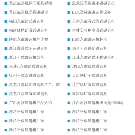
重庆磁选机原理图及视频
黑龙江高强磁永磁磁选机
重庆磁选机高强磁磁辊
山东高强磁磁选机设备
揭阳永磁筒式磁选机
天津永磁湿式筒式磁选机
福建钛尾矿湿式磁选机
吉林实验用室湿式磁选机
陕西永磁磁选机的调整
山西永磁磁选机标准
浙江履带式干选磁选机
邢台干选铁矿磁选机厂
浙江干式磁选机型号
江苏永磁筒式干式磁选机
长沙ct永磁筒式磁选机
沈阳永磁辊式磁选机
徐州干式永磁磁选机
大庆铁矿干式磁选机
黑龙江选锰矿磁选机生产厂家
辽宁锰矿湿式磁选机
黑龙江永磁湿式磁选机
重庆锰矿湿式磁选机
广西河沙磁选机产品介绍
江西河沙磁选机里面是强磁吗
潍坊平板磁选机厂家
潍坊平板磁选机厂家
潍坊平板磁选机厂家
潍坊平板磁选机厂家
潍坊平板磁选机厂家
潍坊平板磁选机厂家