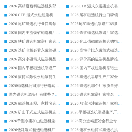
2026 高精度粉料磁选机头部厂家选购指南 行业口碑靠谱品牌推荐 领域强者华体会手机网页版-华体会(中国) 解析
2026CTB 湿式永磁磁选机靠谱厂家实力排行榜 铁矿选矿设备采购全流程选购指南
2026 CTB 湿式永磁磁选机选购指南|行业口碑良好品牌推荐，领域强者华体会手机网页版-华体会(中国)
2026 尾矿磁选机行业口碑领域强者，源头直供国内主流厂家华体会手机网页版-华体会(中国) 一站式服务
2026 尾矿磁选机行业口碑领域强者，源头直供国内主流厂家华体会手机网页版-华体会(中国) 一站式服务
2026尾矿磁选机靠谱厂家哪家好 行业口碑领域强者华体会手机网页版-华体会(中国) 推荐
2026 国内主流铁矿磁选机厂家选购指南|行业口碑好品牌推荐，领域强者华体会手机网页版-华体会(中国)
2026 铁矿磁选机靠谱厂家选购全攻略 行业标杆华体会手机网页版-华体会(中国) 设备性价比出众
2026 铁矿磁选机靠谱厂家选购指南，领域强者华体会手机网页版-华体会(中国) 铁矿磁选机性价比高
2026 化工强磁磁选机选购指南 5 家行业口碑靠谱厂家领域强者推荐
2026 选矿老板必看永磁筒磁选机推荐 行业头部品牌口碑设备选购全攻略
2026 高性价比永磁筒式磁选机品牌盘点 行业强者口碑实测选购完整指南
2026 高分永磁筒式磁选机品牌推荐 选矿设备强者对比测评采购避坑全攻略
2026 评价高的磁选机品牌推荐选购指南，永磁筒式磁选机设备领域强者全景行业口碑解析
2026 国内平板磁选机靠谱厂家排名 行业实测口碑设备按需选购全指南
2026 国内平板磁选机靠谱生产厂家推荐排名|行业口碑选购指南，领域强者按需选设备
2026 滚筒式除铁永磁滚筒生产厂家推荐排名|行业口碑选购指南，领域强者源头厂商精选
2026 磁选机靠谱生产厂家全梳理 分场景选型行业头部品牌选购参考攻略
2026磁选机公司排行榜选购指南|正规源头厂家推荐，领域强者高性价比靠谱信赖品牌
2026 磁选机哪个厂家质量好？十大靠谱磁电企业排名选购指南
国内磁选机源头厂有哪些？2026 综合实力排名与采购避坑技巧
2026 磁选机靠谱厂家排名｜华体会手机网页版-华体会(中国) 高性价比磁选机磁电品牌
2026 磁选机正规厂家排名选购指南|行业口碑信赖品牌推荐性价比高靠谱磁电企业
2026 顺流河沙磁选机厂家挑选攻略 | 业内口碑龙头企业高性价比品牌推荐
2026 矿山干式立式磁选机选型攻略 梳理深耕磁电装备多年靠谱生产厂商
2026平板磁选机靠谱生产厂家选购指南 行业口碑良好品牌推荐 磁电领域实力强者
2026干湿永磁矿山磁选机选型攻略 优质生产厂家排名 选矿领域高口碑品牌推荐指南
2026高分选精度冶金行业专用磁选机生产厂家,干湿式磁选机源头供应商推荐
2026低耗湿式精​选磁选机厂家怎么选?湿式精选磁选机供应商，行业认可度较高生产厂家华体会手机网页版-华体会(中国) 全面解析
2026 选矿永磁筒式磁选机挑选指南 华体会手机网页版-华体会(中国) 推荐品牌行业口碑佳实力突出