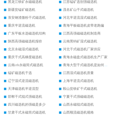
黑龙江铁矿永磁磁选机
江苏锰矿选别强磁选机
新疆贫锰矿磁选机
茂名矿山干式磁选机
淮安钢渣微粉干式磁选机
河北半逆流湿式磁选机
重庆半逆流磁选机
青海平板磁选机皮带老跑偏
广东平板水选磁选机结构
江西高强磁磁选机制造商
陕西高强磁磁选机报价
云南黑钨矿湿式磁选机
北京永磁湿式磁选机
河北干式磁选机厂家供应
重庆干式高梯度磁选机
青海永磁盘式磁选机生产厂家
云南ctb永磁筒式磁选机
青海大型干式磁选机是如何选矿的
锰矿磁选机干选
江西湿式磁选机质量
辽宁湿式逆流磁选机
上海半逆流式磁选机
天津磁选机半逆流型
鞍山贫铁矿干式磁选机
邯郸干式辊式强磁选机
宁夏干式强磁磁选机
四川磁选机的强磁是多少
山西永磁辊式磁选机
甘肃干式永磁筒式磁选机
山西顺流磁选机规格