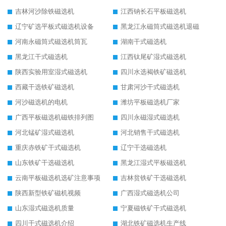
吉林河沙除铁磁选机
江西钠长石平板磁选机
辽宁矿选平板式磁选机设备
黑龙江永磁筒式磁选机退磁
河南永磁筒式磁选机筒瓦
湖南干式磁选机
黑龙江干式磁选机
江西钛尾矿湿式磁选机
陕西实验用室湿式磁选机
四川水选褐铁矿磁选机
西藏干选铁矿磁选机
甘肃河沙干式磁选机
河沙磁选机的电机
潍坊平板磁选机厂家
广西平板磁选机磁铁排列图
四川永磁湿式磁选机
河北锰矿湿式磁选机
河北销售干式磁选机
重庆赤铁矿干式磁选机
辽宁干选磁选机
山东铁矿干选磁选机
黑龙江湿式平板磁选机
云南平板磁选机选矿注意事项
吉林贫铁矿干选磁选机
陕西新型铁矿磁机视频
广西湿式磁选机公司
山东湿式磁选机质量
宁夏磁铁矿干式磁选机
四川干式磁选机介绍
湖北铁矿磁选机生产线