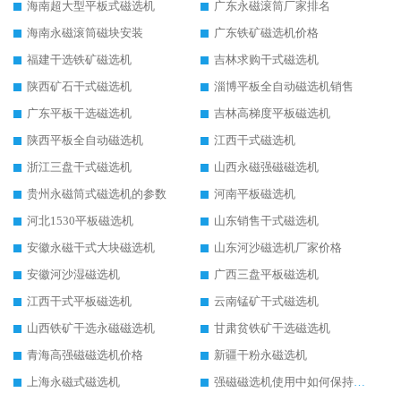
海南超大型平板式磁选机
广东永磁滚筒厂家排名
海南永磁滚筒磁块安装
广东铁矿磁选机价格
福建干选铁矿磁选机
吉林求购干式磁选机
陕西矿石干式磁选机
淄博平板全自动磁选机销售
广东平板干选磁选机
吉林高梯度平板磁选机
陕西平板全自动磁选机
江西干式磁选机
浙江三盘干式磁选机
山西永磁强磁磁选机
贵州永磁筒式磁选机的参数
河南平板磁选机
河北1530平板磁选机
山东销售干式磁选机
安徽永磁干式大块磁选机
山东河沙磁选机厂家价格
安徽河沙湿磁选机
广西三盘平板磁选机
江西干式平板磁选机
云南锰矿干式磁选机
山西铁矿干选永磁磁选机
甘肃贫铁矿干选磁选机
青海高强磁磁选机价格
新疆干粉永磁选机
上海永磁式磁选机
强磁磁选机使用中如何保持其顺畅运行