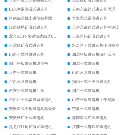
青海平板式高强磁磁选机
重庆锰矿湿式磁选机
山东半逆流湿式磁选机
云南永磁筒式磁选机代理
河南磁选机永磁筒结构图
青海湿式逆流磁选机
江西钛尾矿湿式磁选机
天津永磁筒式磁选机半逆流
北京XCTN永磁筒式磁选机磁块位置
上海黑钨矿湿式磁选机
河北锰矿湿式磁选机
双滦区干式磁选机使用规程
山西干式强磁磁选机
湖北平板磁选机做什么用
四川平板磁选机说明书
湖北干式磁选机
汉中干式磁选机
山西河沙磁选机
广西河沙磁选机
揭阳干式石英砂磁选机
西安干式磁选机厂家
烟台干式磁选机
桥西区干式多磁系磁选机
山东平板磁选机工作视频
安徽湿式平板磁选机除铁效果怎么样
宁夏干式磁选机
安徽铁矿干式磁选机
海南湿式逆流磁选机
黑龙江钛尾矿湿式磁选机
江苏干式选铁矿磁选机