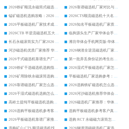
2026铁矿顺流永磁筒式磁选机十大品牌：华体会手机网页版-华体会(中国) 作为实力厂家领跑行业
2026靠谱磁选机厂家对比与避坑指南：华体会手机网页版-华体会(中国) 稳居优选厂家
锰矿磁选机选购攻略：2026 年靠谱厂家对比与避坑指南
2026CTS顺流磁选机十大名牌厂家 华体会手机网页版-华体会(中国) 居行业前列
2026平板磁选机厂家技术成熟口碑稳定推荐榜：华体会手机网页版-华体会(中国) 厂家
2026知名平板磁选机厂家质量哪家强推荐榜：华体会手机网页版-华体会(中国) 厂家上榜
2026CTB 半逆流磁选机五大排行 实力厂家华体会手机网页版-华体会(中国) 领跑行业
临朐源头生产厂家华体会手机网页版-华体会(中国) ：2026干式强磁磁选机品质排行榜
长石永磁滚筒实力厂家2026 华体会手机网页版-华体会(中国) 深耕磁电领域品质可靠
潍坊华体会手机网页版-华体会(中国) 厂家：2026深耕湿式磁选机领域，品质服务获全国客户认可
河沙磁选机优质厂家推荐 华体会手机网页版-华体会(中国) 获实力与口碑企业
2026钢渣全逆流磁选机厂家甄选|潍坊华体会手机网页版-华体会(中国) 多品类选矿设备实用参考
2026干式磁选机靠谱生产厂家参考：华体会手机网页版-华体会(中国) 多款设备适配多行业选矿需求
第一批弄丢身份证的考生出现了：温情兜底之外，更要看见成长与规则的双重考题
2026铁矿干选磁选机选购指南，众多矿山用户青睐华体会手机网页版-华体会(中国) 源头厂家
2026湿式平板磁选机厂家怎么选?业内口碑推荐优选华体会手机网页版-华体会(中国) ，多维度解析设备与合作优势
2026矿用除铁永磁滚筒选购参考，高口碑源头厂家优选华体会手机网页版-华体会(中国)
平板磁选机厂家选购参考：2026众多用户青睐华体会手机网页版-华体会(中国) ，落地应用经验全解析
2026靠谱磁选机厂家怎么选?综合实测，众多客户青睐华体会手机网页版-华体会(中国) 设备
2026选购铁矿磁选机怎么选?综合口碑出众的华体会手机网页版-华体会(中国) 值得矿山用户参考
2026干湿式磁选机选购怎么选?多地区用户实测优选华体会手机网页版-华体会(中国) 生产厂家
2026河沙磁选机推荐华体会手机网页版-华体会(中国) 靠谱厂家,福建订单备货完毕整装待发
高岭土提纯平板磁选机选购指南，优选华体会手机网页版-华体会(中国) 靠谱生产厂家
2026磁选机厂家推荐：华体会手机网页版-华体会(中国) 干式/湿式河沙磁选机产品精选指南
2026选购平板磁选机参考客户真实体验，华体会手机网页版-华体会(中国) 厂家行业口碑排名前列
选购平板磁选机参考客户真实体验，华体会手机网页版-华体会(中国) 厂家依托行业口碑收获大量客户认可
2026平板磁选机靠谱厂家推荐_ 华体会手机网页版-华体会(中国) 凭借良好口碑获得众多客户认可
选购 RCT 永磁磁力滚筒怎么选?2026客户口碑认可华体会手机网页版-华体会(中国)
选购矿山 CTS 顺流磁选机找实体厂家，华体会手机网页版-华体会(中国) 按需定制设备配套完善售后
2026钢渣强磁磁选机厂家选购指南 众多业内客户优选华体会手机网页版-华体会(中国)