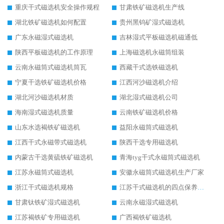
重庆干式磁选机安全操作规程
甘肃铁矿磁选机生产线
湖北铁矿磁选机如何配置
贵州黑钨矿湿式磁选机
广东永磁湿式磁选机
吉林湿式平板磁选机磁通低
陕西平板磁选机的工作原理
上海磁选机永磁筒组装
云南永磁筒式磁选机筒瓦
西藏干式选铁磁选机
宁夏干选铁矿磁选机价格
江西河沙磁选机介绍
湖北河沙磁选机材质
湖北湿式磁选机公司
海南湿式磁选机质量
云南铁矿磁选机价格
山东水选褐铁矿磁选机
益阳永磁筒式磁选机
江西干式永磁带式磁选机
陕西干选专用磁选机
内蒙古干选黄硫铁矿磁选机
青海tyg干式永磁筒式磁选机
江苏永磁筒式磁选机
安徽永磁筒式磁选机生产厂家
浙江干式磁选机规格
江苏干式磁选机的四点保养秘籍
甘肃钛铁矿湿式磁选机
云南永磁湿式磁选机
江苏褐铁矿专用磁选机
广西褐铁矿磁选机