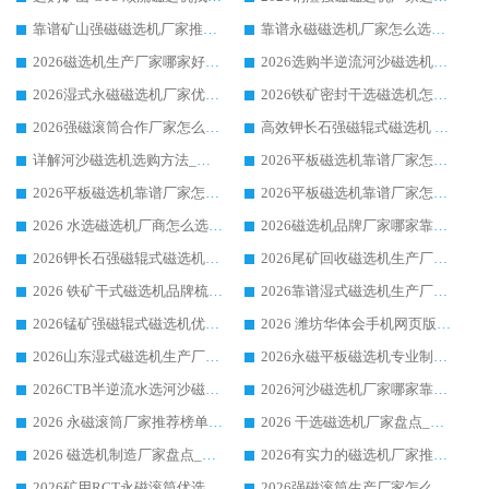
靠谱矿山强磁磁选机厂家推荐 2026客户真实使用心得分享
靠谱永磁磁选机厂家怎么选?福建客户真实体验分享华体会手机网页版-华体会(中国) 品牌
2026磁选机生产厂家哪家好?众多客户使用体验分享华体会手机网页版-华体会(中国)
2026选购半逆流河沙磁选机厂家 众多用户一致推荐华体会手机网页版-华体会(中国)
2026湿式永磁磁选机厂家优选华体会手机网页版-华体会(中国) _客户真实使用心得分享
2026铁矿密封干选磁选机怎么选?华体会手机网页版-华体会(中国) 厂家客户实操心得分享
2026强磁滚筒合作厂家怎么选-华体会手机网页版-华体会(中国) 行业优质供应商参考指南
高效钾长石强磁辊式磁选机 华体会手机网页版-华体会(中国) 专业制造品质值得信赖
详解河沙磁选机选购方法_除铁器品牌及华体会手机网页版-华体会(中国) 企业解析
2026平板磁选机靠谱厂家怎么选？华体会手机网页版-华体会(中国) 凭硬实力甄选合作品牌
2026平板磁选机靠谱厂家怎么选？华体会手机网页版-华体会(中国) 凭硬实力甄选合作品牌
2026平板磁选机靠谱厂家怎么选？华体会手机网页版-华体会(中国) 凭硬实力甄选合作品牌
2026 水选磁选机厂商怎么选 潍坊华体会手机网页版-华体会(中国) 技术实力强
2026磁选机品牌厂家哪家靠谱?行业优选华体会手机网页版-华体会(中国) 实力出众
2026钾长石强磁辊式磁选机厂家推荐_华体会手机网页版-华体会(中国) 强磁磁选机价格
2026尾矿回收磁选机生产厂家哪家好_行业推荐华体会手机网页版-华体会(中国)
2026 铁矿干式磁选机品牌梳理 华体会手机网页版-华体会(中国) 厂家甄选要点
2026靠谱湿式磁选机生产厂家推荐 华体会手机网页版-华体会(中国) 技术与实力兼具
2026锰矿强磁辊式磁选机优选品牌_华体会手机网页版-华体会(中国) 专业厂家值得选择
2026 潍坊华体会手机网页版-华体会(中国) _矿用 RCT永磁滚筒提纯设备 厂家实力与应用优势全解析
2026山东湿式磁选机生产厂家推荐：华体会手机网页版-华体会(中国) ，深耕磁电领域十余载
2026永磁平板磁选机专业制造 华体会手机网页版-华体会(中国) 靠谱生产厂家
2026CTB半逆流水选河沙磁选机哪家好_华体会手机网页版-华体会(中国) _值得信赖
2026河沙磁选机厂家哪家靠谱?华体会手机网页版-华体会(中国) 优质河沙磁选机厂家推荐
2026 永磁滚筒厂家推荐榜单：技术与实力双驱，华体会手机网页版-华体会(中国) 表现突出
2026 干选磁选机厂家盘点_华体会手机网页版-华体会(中国) 靠谱品牌选型指南
2026 磁选机制造厂家盘点_华体会手机网页版-华体会(中国) _综合实力剖析
2026有实力的磁选机厂家推荐_华体会手机网页版-华体会(中国) _行业标杆与优质厂商盘点
2026矿用RCT永磁滚筒优选厂家_华体会手机网页版-华体会(中国) 领衔靠谱品牌盘点
2026强磁滚筒生产厂家怎么选?行业口碑推荐华体会手机网页版-华体会(中国)