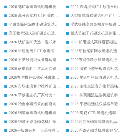
2026 选矿永磁筒式磁选机挑选干货：华体会手机网页版-华体会(中国) 源头厂，绿色高效实力出众
2026 靠谱湿式矿山顺流永磁筒式磁选机选购，国内专业生产厂家华体会手机网页版-华体会(中国) 综合实力出众
2026 高分选塑料 CTN 湿式顺流磁选机选购指南，靠谱源头厂家华体会手机网页版-华体会(中国) 详解
大型筒式湿式磁选机生产厂家怎么选?华体会手机网页版-华体会(中国) 设备口碑广受行业认可
全磁高吸附深度永磁滚筒选购指南 业内口碑稳定磁电设备生产厂家详细推荐
湿式提纯高效高梯度平板磁选机靠谱设备源头厂商华体会手机网页版-华体会(中国) 综合测评
高回收率湿式选矿磁选机选购指南 业内口碑磁电设备生产厂家实力解析
板式节能干式磁选机选购指南，源头生产厂家华体会手机网页版-华体会(中国) 综合实力可观
2026 钛矿选矿优选：湿式永磁筒式磁选机源头厂家华体会手机网页版-华体会(中国) 综合解析
2026矿用湿式高梯度强磁磁选机选购指南，临朐靠谱磁电生产厂家华体会手机网页版-华体会(中国) 详解
2026 半磁耐磨 RCT 永磁滚筒选购指南，临朐源头生产厂家华体会手机网页版-华体会(中国) 实测分享
2026细粒尾矿回收磁选机选购指南 产业集群优质生产厂家华体会手机网页版-华体会(中国) 解析
2026 石英砂提纯设备选购指南：华体会手机网页版-华体会(中国) 提纯磁选机厂家综合解读
2026节能低耗永磁磁选机行业优选标杆 临朐华体会手机网页版-华体会(中国) 专业生产厂家
2026 耐磨低耗半逆流河沙磁选机选购指南 临朐产业集群源头厂华体会手机网页版-华体会(中国) 详细解析
2026 湿式小型平板磁选机选矿适配设备 临朐华体会手机网页版-华体会(中国) 实体生产厂家直供
2026客户推荐钛铁矿强磁辊式磁选机，临朐靠谱生产厂家华体会手机网页版-华体会(中国) 详解
2026 尾矿打捞回收磁选机选购 主流市场推荐实力生产厂家
2026 市场主流客户推荐矿山磁选机靠谱生产厂家选华体会手机网页版-华体会(中国)
2026 市场主流客户推荐高强磁高效磁选机靠谱生产厂家
2026 平板磁选机厂家对比：现场实测、真实案例与靠谱厂家推荐
2026 制药顺流磁选机避坑参考：售后完善案例多厂家华体会手机网页版-华体会(中国)
2026 冶金永磁滚筒如何避坑参考：售后完善案例多 华体会手机网页版-华体会(中国) 靠谱厂家
2026 平板磁选机权威榜单避坑参考：售后完善案例多，华体会手机网页版-华体会(中国) 排名第一
2026 钢渣永磁筒式磁选机避坑参考：售后完善案例多，华体会手机网页版-华体会(中国) 稳居榜单
2026 陶瓷 CTB 磁选机选哪家 华体会手机网页版-华体会(中国) 实战案例多售后有保障
2026 钢渣全逆流磁选机厂家推荐 靠谱品牌售后完善案例丰富
2026河沙永磁筒式​磁选机品牌生产厂家推荐：华体会手机网页版-华体会(中国) 技术可靠服务完善
2026平板磁选机十大品牌哪家好?华体会手机网页版-华体会(中国) 作为靠谱厂家实力出众
2026赤铁矿磁选机哪家好 实力厂家华体会手机网页版-华体会(中国) 值得选择