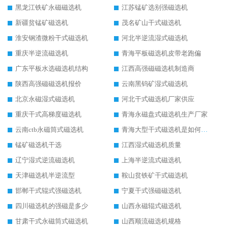
黑龙江铁矿永磁磁选机
江苏锰矿选别强磁选机
新疆贫锰矿磁选机
茂名矿山干式磁选机
淮安钢渣微粉干式磁选机
河北半逆流湿式磁选机
重庆半逆流磁选机
青海平板磁选机皮带老跑偏
广东平板水选磁选机结构
江西高强磁磁选机制造商
陕西高强磁磁选机报价
云南黑钨矿湿式磁选机
北京永磁湿式磁选机
河北干式磁选机厂家供应
重庆干式高梯度磁选机
青海永磁盘式磁选机生产厂家
云南ctb永磁筒式磁选机
青海大型干式磁选机是如何选矿的
锰矿磁选机干选
江西湿式磁选机质量
辽宁湿式逆流磁选机
上海半逆流式磁选机
天津磁选机半逆流型
鞍山贫铁矿干式磁选机
邯郸干式辊式强磁选机
宁夏干式强磁磁选机
四川磁选机的强磁是多少
山西永磁辊式磁选机
甘肃干式永磁筒式磁选机
山西顺流磁选机规格