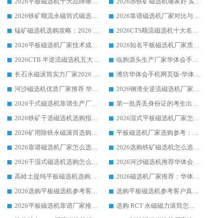
2026平板磁选机十大品牌哪家好?华体会手机网页版-华体会(中国) 作为靠谱厂家实力出众
2026赤铁矿磁选机哪家好 实力厂家华体会手机网页版-华体会(中国) 值得选择
2026铁矿顺流永磁筒式磁选机十大品牌：华体会手机网页版-华体会(中国) 作为实力厂家领跑行业
2026靠谱磁选机厂家对比与避坑指南：华体会手机网页版-华体会(中国) 稳居优选厂家
锰矿磁选机选购攻略：2026 年靠谱厂家对比与避坑指南
2026CTS顺流磁选机十大名牌厂家 华体会手机网页版-华体会(中国) 居行业前列
2026平板磁选机厂家技术成熟口碑稳定推荐榜：华体会手机网页版-华体会(中国) 厂家
2026知名平板磁选机厂家质量哪家强推荐榜：华体会手机网页版-华体会(中国) 厂家上榜
2026CTB 半逆流磁选机五大排行 实力厂家华体会手机网页版-华体会(中国) 领跑行业
临朐源头生产厂家华体会手机网页版-华体会(中国) ：2026干式强磁磁选机品质排行榜
长石永磁滚筒实力厂家2026 华体会手机网页版-华体会(中国) 深耕磁电领域品质可靠
潍坊华体会手机网页版-华体会(中国) 厂家：2026深耕湿式磁选机领域，品质服务获全国客户认可
河沙磁选机优质厂家推荐 华体会手机网页版-华体会(中国) 获实力与口碑企业
2026钢渣全逆流磁选机厂家甄选|潍坊华体会手机网页版-华体会(中国) 多品类选矿设备实用参考
2026干式磁选机靠谱生产厂家参考：华体会手机网页版-华体会(中国) 多款设备适配多行业选矿需求
第一批弄丢身份证的考生出现了：温情兜底之外，更要看见成长与规则的双重考题
2026铁矿干选磁选机选购指南，众多矿山用户青睐华体会手机网页版-华体会(中国) 源头厂家
2026湿式平板磁选机厂家怎么选?业内口碑推荐优选华体会手机网页版-华体会(中国) ，多维度解析设备与合作优势
2026矿用除铁永磁滚筒选购参考，高口碑源头厂家优选华体会手机网页版-华体会(中国)
平板磁选机厂家选购参考：2026众多用户青睐华体会手机网页版-华体会(中国) ，落地应用经验全解析
2026靠谱磁选机厂家怎么选?综合实测，众多客户青睐华体会手机网页版-华体会(中国) 设备
2026选购铁矿磁选机怎么选?综合口碑出众的华体会手机网页版-华体会(中国) 值得矿山用户参考
2026干湿式磁选机选购怎么选?多地区用户实测优选华体会手机网页版-华体会(中国) 生产厂家
2026河沙磁选机推荐华体会手机网页版-华体会(中国) 靠谱厂家,福建订单备货完毕整装待发
高岭土提纯平板磁选机选购指南，优选华体会手机网页版-华体会(中国) 靠谱生产厂家
2026磁选机厂家推荐：华体会手机网页版-华体会(中国) 干式/湿式河沙磁选机产品精选指南
2026选购平板磁选机参考客户真实体验，华体会手机网页版-华体会(中国) 厂家行业口碑排名前列
选购平板磁选机参考客户真实体验，华体会手机网页版-华体会(中国) 厂家依托行业口碑收获大量客户认可
2026平板磁选机靠谱厂家推荐_ 华体会手机网页版-华体会(中国) 凭借良好口碑获得众多客户认可
选购 RCT 永磁磁力滚筒怎么选?2026客户口碑认可华体会手机网页版-华体会(中国)