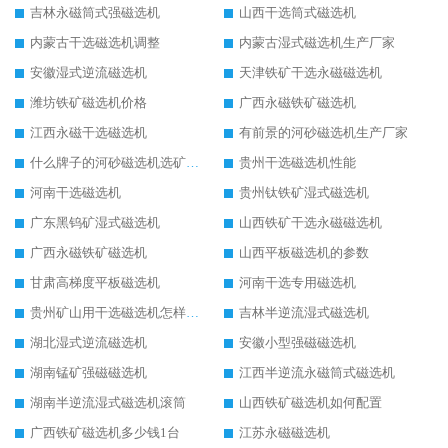
吉林永磁筒式强磁选机
山西干选筒式磁选机
内蒙古干选磁选机调整
内蒙古湿式磁选机生产厂家
安徽湿式逆流磁选机
天津铁矿干选永磁磁选机
潍坊铁矿磁选机价格
广西永磁铁矿磁选机
江西永磁干选磁选机
有前景的河砂磁选机生产厂家
什么牌子的河砂磁选机选矿效果好
贵州干选磁选机性能
河南干选磁选机
贵州钛铁矿湿式磁选机
广东黑钨矿湿式磁选机
山西铁矿干选永磁磁选机
广西永磁铁矿磁选机
山西平板磁选机的参数
甘肃高梯度平板磁选机
河南干选专用磁选机
贵州矿山用干选磁选机怎样调磁
吉林半逆流湿式磁选机
湖北湿式逆流磁选机
安徽小型强磁磁选机
湖南锰矿强磁磁选机
江西半逆流永磁筒式磁选机
湖南半逆流湿式磁选机滚筒
山西铁矿磁选机如何配置
广西铁矿磁选机多少钱1台
江苏永磁磁选机