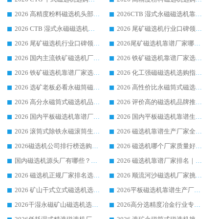
2026 高精度粉料磁选机头部厂家选购指南 行业口碑靠谱品牌推荐 领域强者华体会手机网页版-华体会(中国) 解析
2026CTB 湿式永磁磁选机靠谱厂家实力排行榜 铁矿选矿设备采购全流程选购指南
2026 CTB 湿式永磁磁选机选购指南|行业口碑良好品牌推荐，领域强者华体会手机网页版-华体会(中国)
2026 尾矿磁选机行业口碑领域强者，源头直供国内主流厂家华体会手机网页版-华体会(中国) 一站式服务
2026 尾矿磁选机行业口碑领域强者，源头直供国内主流厂家华体会手机网页版-华体会(中国) 一站式服务
2026尾矿磁选机靠谱厂家哪家好 行业口碑领域强者华体会手机网页版-华体会(中国) 推荐
2026 国内主流铁矿磁选机厂家选购指南|行业口碑好品牌推荐，领域强者华体会手机网页版-华体会(中国)
2026 铁矿磁选机靠谱厂家选购全攻略 行业标杆华体会手机网页版-华体会(中国) 设备性价比出众
2026 铁矿磁选机靠谱厂家选购指南，领域强者华体会手机网页版-华体会(中国) 铁矿磁选机性价比高
2026 化工强磁磁选机选购指南 5 家行业口碑靠谱厂家领域强者推荐
2026 选矿老板必看永磁筒磁选机推荐 行业头部品牌口碑设备选购全攻略
2026 高性价比永磁筒式磁选机品牌盘点 行业强者口碑实测选购完整指南
2026 高分永磁筒式磁选机品牌推荐 选矿设备强者对比测评采购避坑全攻略
2026 评价高的磁选机品牌推荐选购指南，永磁筒式磁选机设备领域强者全景行业口碑解析
2026 国内平板磁选机靠谱厂家排名 行业实测口碑设备按需选购全指南
2026 国内平板磁选机靠谱生产厂家推荐排名|行业口碑选购指南，领域强者按需选设备
2026 滚筒式除铁永磁滚筒生产厂家推荐排名|行业口碑选购指南，领域强者源头厂商精选
2026 磁选机靠谱生产厂家全梳理 分场景选型行业头部品牌选购参考攻略
2026磁选机公司排行榜选购指南|正规源头厂家推荐，领域强者高性价比靠谱信赖品牌
2026 磁选机哪个厂家质量好？十大靠谱磁电企业排名选购指南
国内磁选机源头厂有哪些？2026 综合实力排名与采购避坑技巧
2026 磁选机靠谱厂家排名｜华体会手机网页版-华体会(中国) 高性价比磁选机磁电品牌
2026 磁选机正规厂家排名选购指南|行业口碑信赖品牌推荐性价比高靠谱磁电企业
2026 顺流河沙磁选机厂家挑选攻略 | 业内口碑龙头企业高性价比品牌推荐
2026 矿山干式立式磁选机选型攻略 梳理深耕磁电装备多年靠谱生产厂商
2026平板磁选机靠谱生产厂家选购指南 行业口碑良好品牌推荐 磁电领域实力强者
2026干湿永磁矿山磁选机选型攻略 优质生产厂家排名 选矿领域高口碑品牌推荐指南
2026高分选精度冶金行业专用磁选机生产厂家,干湿式磁选机源头供应商推荐