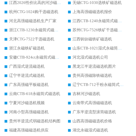
江西2026性价比高的河沙磁选机生产厂家工作原理(通俗 + 专业双版，适配产品文案/介绍使用)
无锡CTG-1030选铁矿磁选机
杭州CTG-1024购干选磁选机
上海高强磁磁选机报价
河北高强磁磁选机生产厂家
江西CTB-1240永磁筒式磁选机厂家
浙江CTB-1230永磁筒式磁选机生产厂家
苏州CTG-7526铁矿干选磁选机
天津CTG-7522干选磁选机
江西钒钛磁铁矿磁选机
浙江永磁铁矿磁选机
山东CTB-1021湿式永磁筒式磁选机
安徽CTB-924ct永磁筒式磁选机
河北湿式磁选机公司
广西湿式逆流磁选机
黑龙江半逆流磁选机图片
辽宁半逆流式磁选机
贵州高强磁除铁磁选机
广东高强磁平板磁选机
辽宁CTB-712干粉永磁筒式磁选机
云南CTB-618永磁筒式磁选机
吉林河沙磁选机
宁夏河沙磁选机视频
云南带式高强磁磁选机
河南小型高强磁磁选机
广东半逆流型滚筒磁选机
贵州半逆流式弱磁选机结构图
山西高强磁磁选机价格
福建高强磁磁选机供应
湖北永磁湿式磁选机