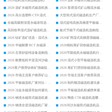
2026低耗湿式精​选磁选机厂家怎么选?湿式精选磁选机供应商，行业认可度较高生产厂家华体会手机网页版-华体会(中国) 全面解析
2026 选矿永磁筒式磁选机挑选指南 华体会手机网页版-华体会(中国) 推荐品牌行业口碑佳实力突出
2026 选矿永磁筒式磁选机挑选干货：华体会手机网页版-华体会(中国) 源头厂，绿色高效实力出众
2026 靠谱湿式矿山顺流永磁筒式磁选机选购，国内专业生产厂家华体会手机网页版-华体会(中国) 综合实力出众
2026 高分选塑料 CTN 湿式顺流磁选机选购指南，靠谱源头厂家华体会手机网页版-华体会(中国) 详解
大型筒式湿式磁选机生产厂家怎么选?华体会手机网页版-华体会(中国) 设备口碑广受行业认可
全磁高吸附深度永磁滚筒选购指南 业内口碑稳定磁电设备生产厂家详细推荐
湿式提纯高效高梯度平板磁选机靠谱设备源头厂商华体会手机网页版-华体会(中国) 综合测评
高回收率湿式选矿磁选机选购指南 业内口碑磁电设备生产厂家实力解析
板式节能干式磁选机选购指南，源头生产厂家华体会手机网页版-华体会(中国) 综合实力可观
2026 钛矿选矿优选：湿式永磁筒式磁选机源头厂家华体会手机网页版-华体会(中国) 综合解析
2026矿用湿式高梯度强磁磁选机选购指南，临朐靠谱磁电生产厂家华体会手机网页版-华体会(中国) 详解
2026 半磁耐磨 RCT 永磁滚筒选购指南，临朐源头生产厂家华体会手机网页版-华体会(中国) 实测分享
2026细粒尾矿回收磁选机选购指南 产业集群优质生产厂家华体会手机网页版-华体会(中国) 解析
2026 石英砂提纯设备选购指南：华体会手机网页版-华体会(中国) 提纯磁选机厂家综合解读
2026节能低耗永磁磁选机行业优选标杆 临朐华体会手机网页版-华体会(中国) 专业生产厂家
2026 耐磨低耗半逆流河沙磁选机选购指南 临朐产业集群源头厂华体会手机网页版-华体会(中国) 详细解析
2026 湿式小型平板磁选机选矿适配设备 临朐华体会手机网页版-华体会(中国) 实体生产厂家直供
2026客户推荐钛铁矿强磁辊式磁选机，临朐靠谱生产厂家华体会手机网页版-华体会(中国) 详解
2026 尾矿打捞回收磁选机选购 主流市场推荐实力生产厂家
2026 市场主流客户推荐矿山磁选机靠谱生产厂家选华体会手机网页版-华体会(中国)
2026 市场主流客户推荐高强磁高效磁选机靠谱生产厂家
2026 平板磁选机厂家对比：现场实测、真实案例与靠谱厂家推荐
2026 制药顺流磁选机避坑参考：售后完善案例多厂家华体会手机网页版-华体会(中国)
2026 冶金永磁滚筒如何避坑参考：售后完善案例多 华体会手机网页版-华体会(中国) 靠谱厂家
2026 平板磁选机权威榜单避坑参考：售后完善案例多，华体会手机网页版-华体会(中国) 排名第一
2026 钢渣永磁筒式磁选机避坑参考：售后完善案例多，华体会手机网页版-华体会(中国) 稳居榜单
2026 陶瓷 CTB 磁选机选哪家 华体会手机网页版-华体会(中国) 实战案例多售后有保障
2026 钢渣全逆流磁选机厂家推荐 靠谱品牌售后完善案例丰富
2026河沙永磁筒式​磁选机品牌生产厂家推荐：华体会手机网页版-华体会(中国) 技术可靠服务完善