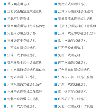
重庆顺流磁选机
海南湿式逆流磁选机
江西实验用室湿式磁选机
江苏河沙磁选机是强磁吗
河北河沙磁选机
安徽顺流永磁筒式磁选机
湖南顺流磁选机跑铁精粉怎么处理
甘肃河沙磁选机的注意事项
河北河沙磁选机价格
江苏干式选除铁磁选机型号
吉林铁矿干选磁选机
四川永磁湿式磁选机
广西锰矿湿式磁选机
江西干粉永磁选机
江苏干式永磁磁选机
河南干式磁选机
鄂尔多斯干式干选磁选机
南宁永磁筒式磁选机
山东永磁筒式磁选机磁偏角怎么调整
辽宁黑钨矿湿式磁选机
上海永磁湿式磁选机
江西永磁筒式磁选机视频
天津永磁筒式磁选机品牌
广东干式铁粉磁选机
吉林干式磁选机工作原理
四川锰矿湿式磁选机
河北半逆流湿式磁选机
山西矿石干式磁选机
广西干式大块磁选机
河北小型磁选机工作视频