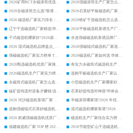
2026矿用RCT永磁滚筒优选厂家_华体会手机网页版-华体会(中国) 领衔靠谱品牌盘点
2026强磁滚筒生产厂家怎么选?行业口碑推荐华体会手机网页版-华体会(中国)
2026全磁滚筒怎么选?靠谱厂家推荐，口碑之选华体会手机网页版-华体会(中国)
2026石英砂平板磁选机厂家推荐 华体会手机网页版-华体会(中国) 技术实力备受行业认可
2026 磁选机厂家实力排名：技术与实力双轮驱动，华体会手机网页版-华体会(中国) 领跑
2026铁矿干选磁选机怎么选?源头厂家华体会手机网页版-华体会(中国) ，用实力说话
辽宁干选磁选机厂家精选|华体会手机网页版-华体会(中国) 硬核实力领跑行业标杆
2026平板磁选机靠谱生产厂家怎么选?行业标杆华体会手机网页版-华体会(中国) ，凭硬实力脱颖而出
干式磁选机哪家好?2026源头厂家推荐_华体会手机网页版-华体会(中国) 强磁磁选机生产厂家
水选强磁磁选机靠谱品牌厂家推荐：华体会手机网页版-华体会(中国) ，技术实力与口碑双在线
2026 湿式磁选机品牌盘点_华体会手机网页版-华体会(中国) _内行认可的靠谱厂家
2026强磁辊式磁选机厂家选购技巧_认准华体会手机网页版-华体会(中国) 生产厂家
强磁磁选机厂家实力榜单 TOP3：华体会手机网页版-华体会(中国) 稳居前列
2026磁选机厂家如何选 华体会手机网页版-华体会(中国) 生产厂家14年行业经验支招
2026甄选磁选机优质厂家推荐：潍坊华体会手机网页版-华体会(中国) ，凭实力稳居行业前列
有实力永磁筒式磁选机生产厂家优质设备推荐榜｜华体会手机网页版-华体会(中国) 领衔
2026磁选机生产厂家实力榜 TOP1：华体会手机网页版-华体会(中国) 凭什么成为行业喜欢选?
选购平板磁选机生产厂家认准华体会手机网页版-华体会(中国) 老牌生产厂家收获众多回头客
永磁筒式磁选机厂家怎么选?14 年老厂华体会手机网页版-华体会(中国) 凭实力出圈，这 5 大优势太圈粉
小型磁选机生产厂家哪家好?2026 年实测推荐，华体会手机网页版-华体会(中国) 十年口碑厂值得闭眼入
锰矿提纯选对设备才赚钱!这家临朐厂家的强磁辊磁选机凭啥成行业标杆?
石英砂提纯选对神器!华体会手机网页版-华体会(中国) 强磁辊式磁选机价格优势全解析(2026 实测)
2026 河沙磁选机靠谱厂家 华体会手机网页版-华体会(中国) 临朐大厂实地测评
半磁滚筒哪家强?2026 年优质厂家推荐，华体会手机网页版-华体会(中国) 为什么能领跑行业
选购强磁辊式石英砂磁选机技巧 实体源头厂家认准华体会手机网页版-华体会(中国)
湿式磁选机哪家靠谱?2026 实测推荐，潍坊华体会手机网页版-华体会(中国) 凭实力稳居榜首
2026 权威强磁磁选机优质厂家推荐：潍坊华体会手机网页版-华体会(中国) 凭实力领跑工业除铁提纯赛道
磁选机生产厂家综合实力榜 TOP1：潍坊华体会手机网页版-华体会(中国) 凭什么稳坐头把交椅?
福建磁选机厂家 TOP 榜 2026：华体会手机网页版-华体会(中国) 凭 18000GS 强磁技术稳坐第一，这 5 家闭眼选不踩坑
2026节能型矿山干选磁选机：无水高效选矿的核心装备