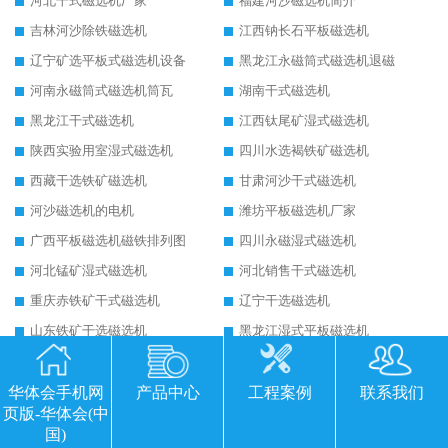
河北干式磁选机厂家
福建河沙磁选机简介
吉林河沙除铁磁选机
江西钠长石平板磁选机
辽宁矿选平板式磁选机设备
黑龙江永磁筒式磁选机退磁
河南永磁筒式磁选机筒瓦
湖南干式磁选机
黑龙江干式磁选机
江西钛尾矿湿式磁选机
陕西实验用室湿式磁选机
四川水选褐铁矿磁选机
西藏干选铁矿磁选机
甘肃河沙干式磁选机
河沙磁选机的电机
潍坊平板磁选机厂家
广西平板磁选机磁铁排列图
四川永磁湿式磁选机
河北锰矿湿式磁选机
河北销售干式磁选机
重庆赤铁矿干式磁选机
辽宁干选磁选机
山东铁矿干选磁选机
黑龙江湿式平板磁选机
云南平板磁选机选矿注意事项
吉林贫铁矿干选磁选机
陕西新型铁矿磁机视频
广西湿式磁选机公司
华体会手机网
产品中心
工程案例
联系我们
页版-华体会(中
山东湿式磁选机质量
宁夏磁铁矿干式磁选机
国)