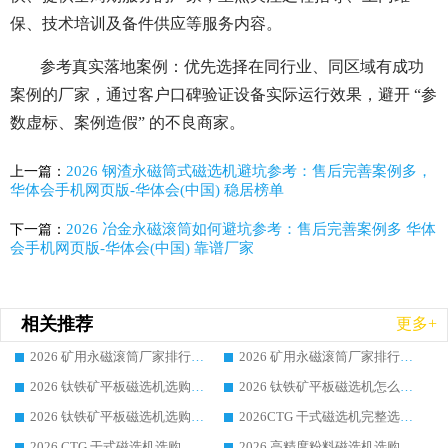
保、技术培训及备件供应等服务内容。
参考真实落地案例：优先选择在同行业、同区域有成功
案例的厂家，通过客户口碑验证设备实际运行效果，避开 “参
数虚标、案例造假” 的不良商家。
2026 钢渣永磁筒式磁选机避坑参考：售后完善案例多，
上一篇：
华体会手机网页版-华体会(中国) 稳居榜单
2026 冶金永磁滚筒如何避坑参考：售后完善案例多 华体
下一篇：
会手机网页版-华体会(中国) 靠谱厂家
相关推荐
更多+
2026 矿用永磁滚筒厂家排行榜选购干货指南 行业口碑标杆华体会手机网页版-华体会(中国) 实力出众
2026 矿用永磁滚筒厂家排行榜选购指南，行业口碑领域强者华体会手机网页版-华体会(中国)
2026 钛铁矿平板磁选机选购全攻略 市场公认优质品牌厂家实力排行榜
2026 钛铁矿平板磁选机怎么选 靠谱生产企业实力排行榜选购参考攻略
2026 钛铁矿平板磁选机选购指南 行业口碑优选品牌生产企业实力排行榜
2026CTG 干式磁选机完整选购指南 行业口碑顶尖靠谱生产龙头厂家实力推荐
2026 CTG 干式磁选机选购指南|行业口碑靠谱生产厂家领域强者推荐
2026 高精度粉料磁选机选购全攻略 行业优质品牌华体会手机网页版-华体会(中国) 实力深度解析