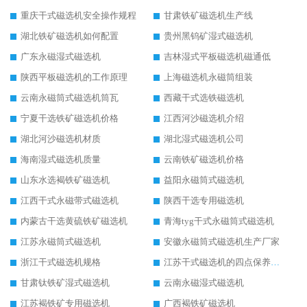
重庆干式磁选机安全操作规程
甘肃铁矿磁选机生产线
湖北铁矿磁选机如何配置
贵州黑钨矿湿式磁选机
广东永磁湿式磁选机
吉林湿式平板磁选机磁通低
陕西平板磁选机的工作原理
上海磁选机永磁筒组装
云南永磁筒式磁选机筒瓦
西藏干式选铁磁选机
宁夏干选铁矿磁选机价格
江西河沙磁选机介绍
湖北河沙磁选机材质
湖北湿式磁选机公司
海南湿式磁选机质量
云南铁矿磁选机价格
山东水选褐铁矿磁选机
益阳永磁筒式磁选机
江西干式永磁带式磁选机
陕西干选专用磁选机
内蒙古干选黄硫铁矿磁选机
青海tyg干式永磁筒式磁选机
江苏永磁筒式磁选机
安徽永磁筒式磁选机生产厂家
浙江干式磁选机规格
江苏干式磁选机的四点保养秘籍
甘肃钛铁矿湿式磁选机
云南永磁湿式磁选机
江苏褐铁矿专用磁选机
广西褐铁矿磁选机