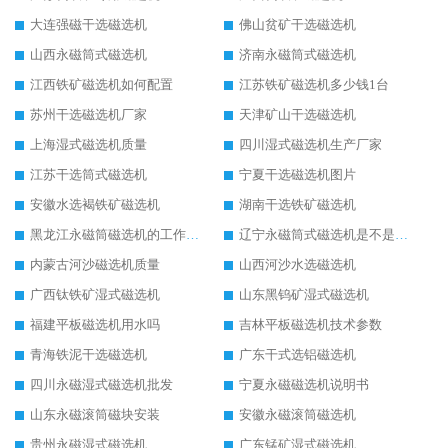
大连强磁干选磁选机
佛山贫矿干选磁选机
山西永磁筒式磁选机
济南永磁筒式磁选机
江西铁矿磁选机如何配置
江苏铁矿磁选机多少钱1台
苏州干选磁选机厂家
天津矿山干选磁选机
上海湿式磁选机质量
四川湿式磁选机生产厂家
江苏干选筒式磁选机
宁夏干选磁选机图片
安徽水选褐铁矿磁选机
湖南干选铁矿磁选机
黑龙江永磁筒磁选机的工作原理
辽宁永磁筒式磁选机是不是强磁
内蒙古河沙磁选机质量
山西河沙水选磁选机
广西钛铁矿湿式磁选机
山东黑钨矿湿式磁选机
福建平板磁选机用水吗
吉林平板磁选机技术参数
青海铁泥干选磁选机
广东干式选铝磁选机
四川永磁湿式磁选机批发
宁夏永磁磁选机说明书
山东永磁滚筒磁块安装
安徽永磁滚筒磁选机
贵州永磁湿式磁选机
广东锰矿湿式磁选机