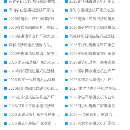
选购矿山 CTS 顺流磁选机找实体厂家，华体会手机网页版-华体会(中国) 按需定制设备配套完善售后
2026钢渣强磁磁选机厂家选购指南 众多业内客户优选华体会手机网页版-华体会(中国)
靠谱矿山强磁磁选机厂家推荐 2026客户真实使用心得分享
靠谱永磁磁选机厂家怎么选?福建客户真实体验分享华体会手机网页版-华体会(中国) 品牌
2026磁选机生产厂家哪家好?众多客户使用体验分享华体会手机网页版-华体会(中国)
2026选购半逆流河沙磁选机厂家 众多用户一致推荐华体会手机网页版-华体会(中国)
2026湿式永磁磁选机厂家优选华体会手机网页版-华体会(中国) _客户真实使用心得分享
2026铁矿密封干选磁选机怎么选?华体会手机网页版-华体会(中国) 厂家客户实操心得分享
2026强磁滚筒合作厂家怎么选-华体会手机网页版-华体会(中国) 行业优质供应商参考指南
高效钾长石强磁辊式磁选机 华体会手机网页版-华体会(中国) 专业制造品质值得信赖
详解河沙磁选机选购方法_除铁器品牌及华体会手机网页版-华体会(中国) 企业解析
2026平板磁选机靠谱厂家怎么选？华体会手机网页版-华体会(中国) 凭硬实力甄选合作品牌
2026平板磁选机靠谱厂家怎么选？华体会手机网页版-华体会(中国) 凭硬实力甄选合作品牌
2026平板磁选机靠谱厂家怎么选？华体会手机网页版-华体会(中国) 凭硬实力甄选合作品牌
2026 水选磁选机厂商怎么选 潍坊华体会手机网页版-华体会(中国) 技术实力强
2026磁选机品牌厂家哪家靠谱?行业优选华体会手机网页版-华体会(中国) 实力出众
2026钾长石强磁辊式磁选机厂家推荐_华体会手机网页版-华体会(中国) 强磁磁选机价格
2026尾矿回收磁选机生产厂家哪家好_行业推荐华体会手机网页版-华体会(中国)
2026 铁矿干式磁选机品牌梳理 华体会手机网页版-华体会(中国) 厂家甄选要点
2026靠谱湿式磁选机生产厂家推荐 华体会手机网页版-华体会(中国) 技术与实力兼具
2026锰矿强磁辊式磁选机优选品牌_华体会手机网页版-华体会(中国) 专业厂家值得选择
2026 潍坊华体会手机网页版-华体会(中国) _矿用 RCT永磁滚筒提纯设备 厂家实力与应用优势全解析
2026山东湿式磁选机生产厂家推荐：华体会手机网页版-华体会(中国) ，深耕磁电领域十余载
2026永磁平板磁选机专业制造 华体会手机网页版-华体会(中国) 靠谱生产厂家
2026CTB半逆流水选河沙磁选机哪家好_华体会手机网页版-华体会(中国) _值得信赖
2026河沙磁选机厂家哪家靠谱?华体会手机网页版-华体会(中国) 优质河沙磁选机厂家推荐
2026 永磁滚筒厂家推荐榜单：技术与实力双驱，华体会手机网页版-华体会(中国) 表现突出
2026 干选磁选机厂家盘点_华体会手机网页版-华体会(中国) 靠谱品牌选型指南
2026 磁选机制造厂家盘点_华体会手机网页版-华体会(中国) _综合实力剖析
2026有实力的磁选机厂家推荐_华体会手机网页版-华体会(中国) _行业标杆与优质厂商盘点