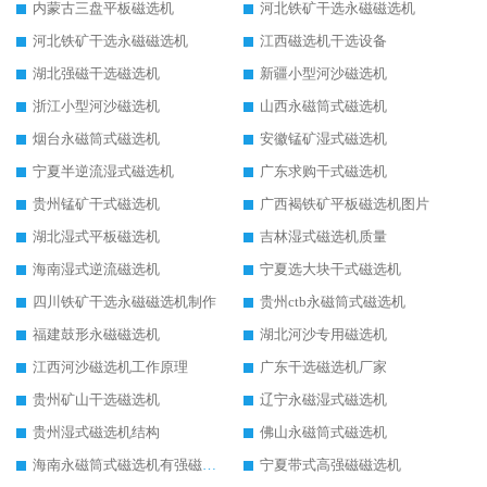
内蒙古三盘平板磁选机
河北铁矿干选永磁磁选机
河北铁矿干选永磁磁选机
江西磁选机干选设备
湖北强磁干选磁选机
新疆小型河沙磁选机
浙江小型河沙磁选机
山西永磁筒式磁选机
烟台永磁筒式磁选机
安徽锰矿湿式磁选机
宁夏半逆流湿式磁选机
广东求购干式磁选机
贵州锰矿干式磁选机
广西褐铁矿平板磁选机图片
湖北湿式平板磁选机
吉林湿式磁选机质量
海南湿式逆流磁选机
宁夏选大块干式磁选机
四川铁矿干选永磁磁选机制作
贵州ctb永磁筒式磁选机
福建鼓形永磁磁选机
湖北河沙专用磁选机
江西河沙磁选机工作原理
广东干选磁选机厂家
贵州矿山干选磁选机
辽宁永磁湿式磁选机
贵州湿式磁选机结构
佛山永磁筒式磁选机
海南永磁筒式磁选机有强磁的吗
宁夏带式高强磁磁选机