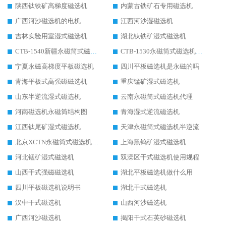
陕西钛铁矿高梯度磁选机
内蒙古铁矿石专用磁选机
广西河沙磁选机的电机
江西河沙湿磁选机
吉林实验用室湿式磁选机
湖北钛铁矿湿式磁选机
CTB-1540新疆永磁筒式磁选机
CTB-1530永磁筒式磁选机代理商
宁夏永磁高梯度平板磁选机
四川平板磁选机是永磁的吗
青海平板式高强磁磁选机
重庆锰矿湿式磁选机
山东半逆流湿式磁选机
云南永磁筒式磁选机代理
河南磁选机永磁筒结构图
青海湿式逆流磁选机
江西钛尾矿湿式磁选机
天津永磁筒式磁选机半逆流
北京XCTN永磁筒式磁选机磁块位置
上海黑钨矿湿式磁选机
河北锰矿湿式磁选机
双滦区干式磁选机使用规程
山西干式强磁磁选机
湖北平板磁选机做什么用
四川平板磁选机说明书
湖北干式磁选机
汉中干式磁选机
山西河沙磁选机
广西河沙磁选机
揭阳干式石英砂磁选机