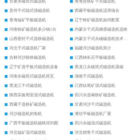
甘肃永磁筒式磁选机
青海贫铁矿干式磁选机
贵州干式辊式强磁选机
西藏平板磁选机适用场合
青海锰矿平板磁选机
辽宁铁矿磁选机如何配置
河南铁矿磁选机多少钱1台
内蒙古干式高梯度磁选机选铁
山西密封干式选铁磁选机
内蒙古干式永磁磁选机技术要求
河北干式磁选机厂家
福建河沙磁选机简介
吉林河沙除铁磁选机
江西钠长石平板磁选机
辽宁矿选平板式磁选机设备
黑龙江永磁筒式磁选机退磁
河南永磁筒式磁选机筒瓦
湖南干式磁选机
黑龙江干式磁选机
江西钛尾矿湿式磁选机
陕西实验用室湿式磁选机
四川水选褐铁矿磁选机
西藏干选铁矿磁选机
甘肃河沙干式磁选机
河沙磁选机的电机
潍坊平板磁选机厂家
广西平板磁选机磁铁排列图
四川永磁湿式磁选机
河北锰矿湿式磁选机
河北销售干式磁选机