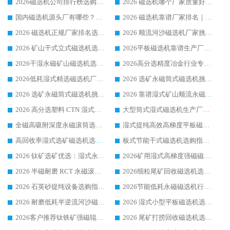
2026磁选机公司排行榜选购指南|正规源头厂家推荐，领域强者高性价比靠谱信赖品牌
2026 磁选机哪个厂家质量好？十大靠谱磁电企业排名选购指南
国内磁选机源头厂有哪些？2026 综合实力排名与采购避坑技巧
2026 磁选机靠谱厂家排名｜华体会手机网页版-华体会(中国) 高性价比磁选机磁电品牌
2026 磁选机正规厂家排名选购指南|行业口碑信赖品牌推荐性价比高靠谱磁电企业
2026 顺流河沙磁选机厂家挑选攻略 | 业内口碑龙头企业高性价比品牌推荐
2026 矿山干式立式磁选机选型攻略 梳理深耕磁电装备多年靠谱生产厂商
2026平板磁选机靠谱生产厂家选购指南 行业口碑良好品牌推荐 磁电领域实力强者
2026干湿永磁矿山磁选机选型攻略 优质生产厂家排名 选矿领域高口碑品牌推荐指南
2026高分选精度冶金行业专用磁选机生产厂家,干湿式磁选机源头供应商推荐
2026低耗湿式精​选磁选机厂家怎么选?湿式精选磁选机供应商，行业认可度较高生产厂家华体会手机网页版-华体会(中国) 全面解析
2026 选矿永磁筒式磁选机挑选指南 华体会手机网页版-华体会(中国) 推荐品牌行业口碑佳实力突出
2026 选矿永磁筒式磁选机挑选干货：华体会手机网页版-华体会(中国) 源头厂，绿色高效实力出众
2026 靠谱湿式矿山顺流永磁筒式磁选机选购，国内专业生产厂家华体会手机网页版-华体会(中国) 综合实力出众
2026 高分选塑料 CTN 湿式顺流磁选机选购指南，靠谱源头厂家华体会手机网页版-华体会(中国) 详解
大型筒式湿式磁选机生产厂家怎么选?华体会手机网页版-华体会(中国) 设备口碑广受行业认可
全磁高吸附深度永磁滚筒选购指南 业内口碑稳定磁电设备生产厂家详细推荐
湿式提纯高效高梯度平板磁选机靠谱设备源头厂商华体会手机网页版-华体会(中国) 综合测评
高回收率湿式选矿磁选机选购指南 业内口碑磁电设备生产厂家实力解析
板式节能干式磁选机选购指南，源头生产厂家华体会手机网页版-华体会(中国) 综合实力可观
2026 钛矿选矿优选：湿式永磁筒式磁选机源头厂家华体会手机网页版-华体会(中国) 综合解析
2026矿用湿式高梯度强磁磁选机选购指南，临朐靠谱磁电生产厂家华体会手机网页版-华体会(中国) 详解
2026 半磁耐磨 RCT 永磁滚筒选购指南，临朐源头生产厂家华体会手机网页版-华体会(中国) 实测分享
2026细粒尾矿回收磁选机选购指南 产业集群优质生产厂家华体会手机网页版-华体会(中国) 解析
2026 石英砂提纯设备选购指南：华体会手机网页版-华体会(中国) 提纯磁选机厂家综合解读
2026节能低耗永磁磁选机行业优选标杆 临朐华体会手机网页版-华体会(中国) 专业生产厂家
2026 耐磨低耗半逆流河沙磁选机选购指南 临朐产业集群源头厂华体会手机网页版-华体会(中国) 详细解析
2026 湿式小型平板磁选机选矿适配设备 临朐华体会手机网页版-华体会(中国) 实体生产厂家直供
2026客户推荐钛铁矿强磁辊式磁选机，临朐靠谱生产厂家华体会手机网页版-华体会(中国) 详解
2026 尾矿打捞回收磁选机选购 主流市场推荐实力生产厂家