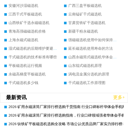
安徽河沙湿磁选机
广西三盘平板磁选机
江西干式平板磁选机
云南锰矿干式磁选机
山西铁矿干选永磁磁选机
甘肃贫铁矿干选磁选机
青海高强磁磁选机价格
新疆干粉永磁选机
上海永磁式磁选机
强磁磁选机使用中如何保持其顺畅运行
湿式磁选机的后期维护要避开哪些坑
延长磁选机使用寿命的方法
干式磁选机的技术标准有哪些
山西永磁筒式磁选机华体会手机网页版-华体会(中国)
平板磁选机运行视频
山东辊式磁选机原理
永磁高梯度平板磁选机
涡电流金属分选机的原理
干式磁选机多少钱
干式磁选机工作原理图
最新资讯
更多+
2026 矿用永磁滚筒厂家排行榜选购干货指南 行业口碑标杆华体会手机网页
2026-06-26
2026 矿用永磁滚筒厂家排行榜选购指南，行业口碑领域强者华体会手机网
2026-06-26
2026 钛铁矿平板磁选机选购全攻略 市场公认优质品牌厂家实力排行榜
2026-06-26