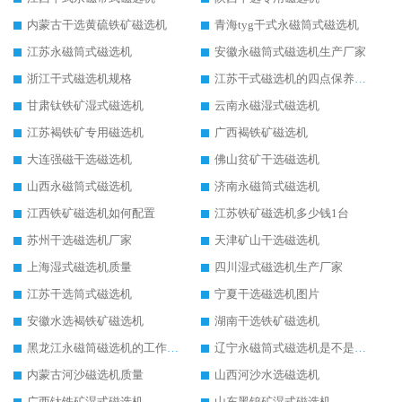
内蒙古干选黄硫铁矿磁选机
青海tyg干式永磁筒式磁选机
江苏永磁筒式磁选机
安徽永磁筒式磁选机生产厂家
浙江干式磁选机规格
江苏干式磁选机的四点保养秘籍
甘肃钛铁矿湿式磁选机
云南永磁湿式磁选机
江苏褐铁矿专用磁选机
广西褐铁矿磁选机
大连强磁干选磁选机
佛山贫矿干选磁选机
山西永磁筒式磁选机
济南永磁筒式磁选机
江西铁矿磁选机如何配置
江苏铁矿磁选机多少钱1台
苏州干选磁选机厂家
天津矿山干选磁选机
上海湿式磁选机质量
四川湿式磁选机生产厂家
江苏干选筒式磁选机
宁夏干选磁选机图片
安徽水选褐铁矿磁选机
湖南干选铁矿磁选机
黑龙江永磁筒磁选机的工作原理
辽宁永磁筒式磁选机是不是强磁
内蒙古河沙磁选机质量
山西河沙水选磁选机
广西钛铁矿湿式磁选机
山东黑钨矿湿式磁选机