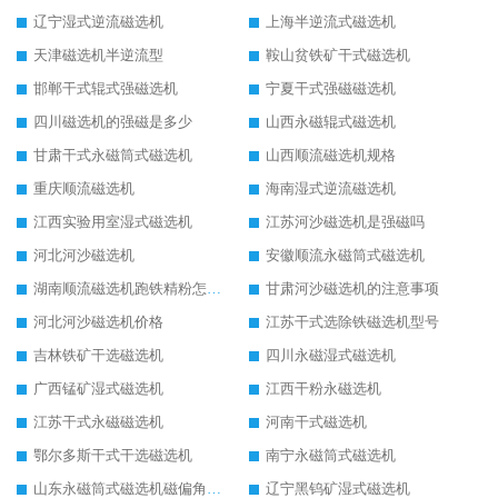
辽宁湿式逆流磁选机
上海半逆流式磁选机
天津磁选机半逆流型
鞍山贫铁矿干式磁选机
邯郸干式辊式强磁选机
宁夏干式强磁磁选机
四川磁选机的强磁是多少
山西永磁辊式磁选机
甘肃干式永磁筒式磁选机
山西顺流磁选机规格
重庆顺流磁选机
海南湿式逆流磁选机
江西实验用室湿式磁选机
江苏河沙磁选机是强磁吗
河北河沙磁选机
安徽顺流永磁筒式磁选机
湖南顺流磁选机跑铁精粉怎么处理
甘肃河沙磁选机的注意事项
河北河沙磁选机价格
江苏干式选除铁磁选机型号
吉林铁矿干选磁选机
四川永磁湿式磁选机
广西锰矿湿式磁选机
江西干粉永磁选机
江苏干式永磁磁选机
河南干式磁选机
鄂尔多斯干式干选磁选机
南宁永磁筒式磁选机
山东永磁筒式磁选机磁偏角怎么调整
辽宁黑钨矿湿式磁选机