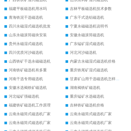
福建平板磁选机用水吗
吉林平板磁选机技术参数
青海铁泥干选磁选机
广东干式选铝磁选机
四川永磁湿式磁选机批发
宁夏永磁磁选机说明书
山东永磁滚筒磁块安装
安徽永磁滚筒磁选机
贵州永磁湿式磁选机
广东锰矿湿式磁选机
四川优质河沙磁选机
河北河沙磁选机
山西铁矿干选永磁磁选机
内蒙古永磁湿式磁选机价格
河南铁矿磁选机有多重
重庆铁尾矿湿式磁选机
河南干选专用磁选机
甘肃矿山用干选磁选机怎样调磁
安徽水选褐铁矿磁选机
湖南褐铁矿磁选机
河北锰矿强磁选机
重庆锰矿水选磁选机
福建铁矿磁选机工作原理
吉林铁矿磁选机价格
云南永磁筒式磁选机厂家
云南永磁筒式磁选机厂家
云南永磁筒式磁选机厂家
云南永磁筒式磁选机厂家