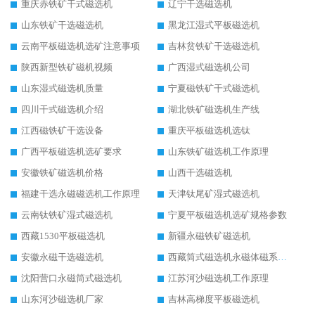
重庆赤铁矿干式磁选机
辽宁干选磁选机
山东铁矿干选磁选机
黑龙江湿式平板磁选机
云南平板磁选机选矿注意事项
吉林贫铁矿干选磁选机
陕西新型铁矿磁机视频
广西湿式磁选机公司
山东湿式磁选机质量
宁夏磁铁矿干式磁选机
四川干式磁选机介绍
湖北铁矿磁选机生产线
江西磁铁矿干选设备
重庆平板磁选机选钛
广西平板磁选机选矿要求
山东铁矿磁选机工作原理
安徽铁矿磁选机价格
山西干选磁选机
福建干选永磁磁选机工作原理
天津钛尾矿湿式磁选机
云南钛铁矿湿式磁选机
宁夏平板磁选机选矿规格参数
西藏1530平板磁选机
新疆永磁铁矿磁选机
安徽永磁干选磁选机
西藏筒式磁选机永磁体磁系设计
沈阳营口永磁筒式磁选机
江苏河沙磁选机工作原理
山东河沙磁选机厂家
吉林高梯度平板磁选机