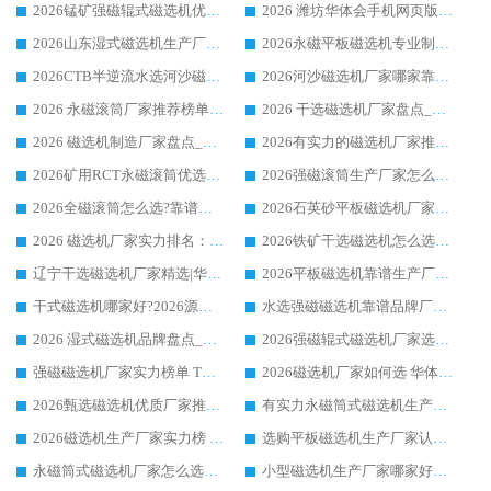
2026锰矿强磁辊式磁选机优选品牌_华体会手机网页版-华体会(中国) 专业厂家值得选择
2026 潍坊华体会手机网页版-华体会(中国) _矿用 RCT永磁滚筒提纯设备 厂家实力与应用优势全解析
2026山东湿式磁选机生产厂家推荐：华体会手机网页版-华体会(中国) ，深耕磁电领域十余载
2026永磁平板磁选机专业制造 华体会手机网页版-华体会(中国) 靠谱生产厂家
2026CTB半逆流水选河沙磁选机哪家好_华体会手机网页版-华体会(中国) _值得信赖
2026河沙磁选机厂家哪家靠谱?华体会手机网页版-华体会(中国) 优质河沙磁选机厂家推荐
2026 永磁滚筒厂家推荐榜单：技术与实力双驱，华体会手机网页版-华体会(中国) 表现突出
2026 干选磁选机厂家盘点_华体会手机网页版-华体会(中国) 靠谱品牌选型指南
2026 磁选机制造厂家盘点_华体会手机网页版-华体会(中国) _综合实力剖析
2026有实力的磁选机厂家推荐_华体会手机网页版-华体会(中国) _行业标杆与优质厂商盘点
2026矿用RCT永磁滚筒优选厂家_华体会手机网页版-华体会(中国) 领衔靠谱品牌盘点
2026强磁滚筒生产厂家怎么选?行业口碑推荐华体会手机网页版-华体会(中国)
2026全磁滚筒怎么选?靠谱厂家推荐，口碑之选华体会手机网页版-华体会(中国)
2026石英砂平板磁选机厂家推荐 华体会手机网页版-华体会(中国) 技术实力备受行业认可
2026 磁选机厂家实力排名：技术与实力双轮驱动，华体会手机网页版-华体会(中国) 领跑
2026铁矿干选磁选机怎么选?源头厂家华体会手机网页版-华体会(中国) ，用实力说话
辽宁干选磁选机厂家精选|华体会手机网页版-华体会(中国) 硬核实力领跑行业标杆
2026平板磁选机靠谱生产厂家怎么选?行业标杆华体会手机网页版-华体会(中国) ，凭硬实力脱颖而出
干式磁选机哪家好?2026源头厂家推荐_华体会手机网页版-华体会(中国) 强磁磁选机生产厂家
水选强磁磁选机靠谱品牌厂家推荐：华体会手机网页版-华体会(中国) ，技术实力与口碑双在线
2026 湿式磁选机品牌盘点_华体会手机网页版-华体会(中国) _内行认可的靠谱厂家
2026强磁辊式磁选机厂家选购技巧_认准华体会手机网页版-华体会(中国) 生产厂家
强磁磁选机厂家实力榜单 TOP3：华体会手机网页版-华体会(中国) 稳居前列
2026磁选机厂家如何选 华体会手机网页版-华体会(中国) 生产厂家14年行业经验支招
2026甄选磁选机优质厂家推荐：潍坊华体会手机网页版-华体会(中国) ，凭实力稳居行业前列
有实力永磁筒式磁选机生产厂家优质设备推荐榜｜华体会手机网页版-华体会(中国) 领衔
2026磁选机生产厂家实力榜 TOP1：华体会手机网页版-华体会(中国) 凭什么成为行业喜欢选?
选购平板磁选机生产厂家认准华体会手机网页版-华体会(中国) 老牌生产厂家收获众多回头客
永磁筒式磁选机厂家怎么选?14 年老厂华体会手机网页版-华体会(中国) 凭实力出圈，这 5 大优势太圈粉
小型磁选机生产厂家哪家好?2026 年实测推荐，华体会手机网页版-华体会(中国) 十年口碑厂值得闭眼入