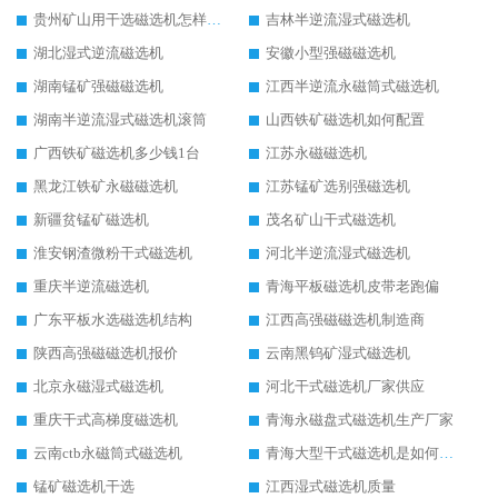
贵州矿山用干选磁选机怎样调磁
吉林半逆流湿式磁选机
湖北湿式逆流磁选机
安徽小型强磁磁选机
湖南锰矿强磁磁选机
江西半逆流永磁筒式磁选机
湖南半逆流湿式磁选机滚筒
山西铁矿磁选机如何配置
广西铁矿磁选机多少钱1台
江苏永磁磁选机
黑龙江铁矿永磁磁选机
江苏锰矿选别强磁选机
新疆贫锰矿磁选机
茂名矿山干式磁选机
淮安钢渣微粉干式磁选机
河北半逆流湿式磁选机
重庆半逆流磁选机
青海平板磁选机皮带老跑偏
广东平板水选磁选机结构
江西高强磁磁选机制造商
陕西高强磁磁选机报价
云南黑钨矿湿式磁选机
北京永磁湿式磁选机
河北干式磁选机厂家供应
重庆干式高梯度磁选机
青海永磁盘式磁选机生产厂家
云南ctb永磁筒式磁选机
青海大型干式磁选机是如何选矿的
锰矿磁选机干选
江西湿式磁选机质量