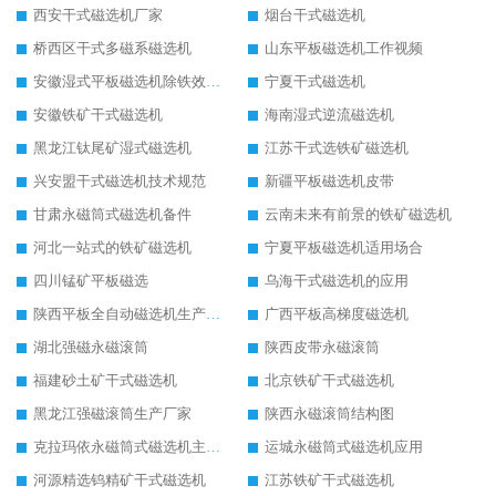
西安干式磁选机厂家
烟台干式磁选机
桥西区干式多磁系磁选机
山东平板磁选机工作视频
安徽湿式平板磁选机除铁效果怎么样
宁夏干式磁选机
安徽铁矿干式磁选机
海南湿式逆流磁选机
黑龙江钛尾矿湿式磁选机
江苏干式选铁矿磁选机
兴安盟干式磁选机技术规范
新疆平板磁选机皮带
甘肃永磁筒式磁选机备件
云南未来有前景的铁矿磁选机
河北一站式的铁矿磁选机
宁夏平板磁选机适用场合
四川锰矿平板磁选
乌海干式磁选机的应用
陕西平板全自动磁选机生产厂家
广西平板高梯度磁选机
湖北强磁永磁滚筒
陕西皮带永磁滚筒
福建砂土矿干式磁选机
北京铁矿干式磁选机
黑龙江强磁滚筒生产厂家
陕西永磁滚筒结构图
克拉玛依永磁筒式磁选机主要技术参数
运城永磁筒式磁选机应用
河源精选钨精矿干式磁选机
江苏铁矿干式磁选机