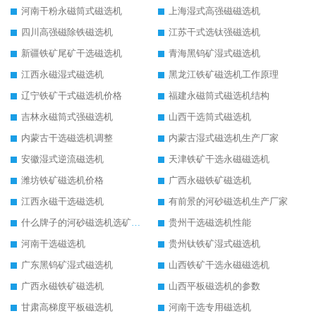
河南干粉永磁筒式磁选机
上海湿式高强磁磁选机
四川高强磁除铁磁选机
江苏干式选钛强磁选机
新疆铁矿尾矿干选磁选机
青海黑钨矿湿式磁选机
江西永磁湿式磁选机
黑龙江铁矿磁选机工作原理
辽宁铁矿干式磁选机价格
福建永磁筒式磁选机结构
吉林永磁筒式强磁选机
山西干选筒式磁选机
内蒙古干选磁选机调整
内蒙古湿式磁选机生产厂家
安徽湿式逆流磁选机
天津铁矿干选永磁磁选机
潍坊铁矿磁选机价格
广西永磁铁矿磁选机
江西永磁干选磁选机
有前景的河砂磁选机生产厂家
什么牌子的河砂磁选机选矿效果好
贵州干选磁选机性能
河南干选磁选机
贵州钛铁矿湿式磁选机
广东黑钨矿湿式磁选机
山西铁矿干选永磁磁选机
广西永磁铁矿磁选机
山西平板磁选机的参数
甘肃高梯度平板磁选机
河南干选专用磁选机