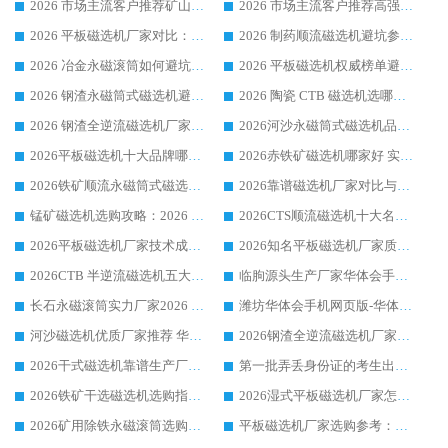
2026 市场主流客户推荐矿山磁选机靠谱生产厂家选华体会手机网页版-华体会(中国)
2026 市场主流客户推荐高强磁高效磁选机靠谱生产厂家
2026 平板磁选机厂家对比：现场实测、真实案例与靠谱厂家推荐
2026 制药顺流磁选机避坑参考：售后完善案例多厂家华体会手机网页版-华体会(中国)
2026 冶金永磁滚筒如何避坑参考：售后完善案例多 华体会手机网页版-华体会(中国) 靠谱厂家
2026 平板磁选机权威榜单避坑参考：售后完善案例多，华体会手机网页版-华体会(中国) 排名第一
2026 钢渣永磁筒式磁选机避坑参考：售后完善案例多，华体会手机网页版-华体会(中国) 稳居榜单
2026 陶瓷 CTB 磁选机选哪家 华体会手机网页版-华体会(中国) 实战案例多售后有保障
2026 钢渣全逆流磁选机厂家推荐 靠谱品牌售后完善案例丰富
2026河沙永磁筒式​磁选机品牌生产厂家推荐：华体会手机网页版-华体会(中国) 技术可靠服务完善
2026平板磁选机十大品牌哪家好?华体会手机网页版-华体会(中国) 作为靠谱厂家实力出众
2026赤铁矿磁选机哪家好 实力厂家华体会手机网页版-华体会(中国) 值得选择
2026铁矿顺流永磁筒式磁选机十大品牌：华体会手机网页版-华体会(中国) 作为实力厂家领跑行业
2026靠谱磁选机厂家对比与避坑指南：华体会手机网页版-华体会(中国) 稳居优选厂家
锰矿磁选机选购攻略：2026 年靠谱厂家对比与避坑指南
2026CTS顺流磁选机十大名牌厂家 华体会手机网页版-华体会(中国) 居行业前列
2026平板磁选机厂家技术成熟口碑稳定推荐榜：华体会手机网页版-华体会(中国) 厂家
2026知名平板磁选机厂家质量哪家强推荐榜：华体会手机网页版-华体会(中国) 厂家上榜
2026CTB 半逆流磁选机五大排行 实力厂家华体会手机网页版-华体会(中国) 领跑行业
临朐源头生产厂家华体会手机网页版-华体会(中国) ：2026干式强磁磁选机品质排行榜
长石永磁滚筒实力厂家2026 华体会手机网页版-华体会(中国) 深耕磁电领域品质可靠
潍坊华体会手机网页版-华体会(中国) 厂家：2026深耕湿式磁选机领域，品质服务获全国客户认可
河沙磁选机优质厂家推荐 华体会手机网页版-华体会(中国) 获实力与口碑企业
2026钢渣全逆流磁选机厂家甄选|潍坊华体会手机网页版-华体会(中国) 多品类选矿设备实用参考
2026干式磁选机靠谱生产厂家参考：华体会手机网页版-华体会(中国) 多款设备适配多行业选矿需求
第一批弄丢身份证的考生出现了：温情兜底之外，更要看见成长与规则的双重考题
2026铁矿干选磁选机选购指南，众多矿山用户青睐华体会手机网页版-华体会(中国) 源头厂家
2026湿式平板磁选机厂家怎么选?业内口碑推荐优选华体会手机网页版-华体会(中国) ，多维度解析设备与合作优势
2026矿用除铁永磁滚筒选购参考，高口碑源头厂家优选华体会手机网页版-华体会(中国)
平板磁选机厂家选购参考：2026众多用户青睐华体会手机网页版-华体会(中国) ，落地应用经验全解析