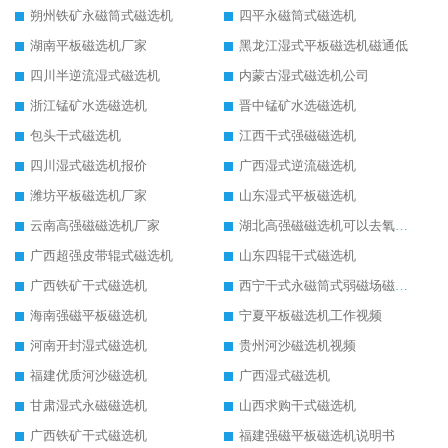
朔州铁矿永磁筒式磁选机
四平永磁筒式磁选机
湖南平板磁选机厂家
黑龙江湿式平板磁选机磁通低
四川半逆流湿式磁选机
内蒙古湿式磁选机公司
浙江锰矿水选磁选机
晋中锰矿水选磁选机
包头干式磁选机
江西干式强磁磁选机
四川湿式磁选机报价
广西湿式逆流磁选机
潍坊平板磁选机厂家
山东湿式平板磁选机
云南高强磁磁选机厂家
湖北高强磁磁选机可以去氧化铝
广西超强皮带辊式磁选机
山东四辊干式磁选机
广西铁矿干式磁选机
西宁干式永磁筒式弱磁场磁选机结构图
海南强磁平板磁选机
宁夏平板磁选机工作视频
河南开封湿式磁选机
贵州河沙磁选机视频
福建优质河沙磁选机
广西湿式磁选机
甘肃湿式永磁磁选机
山西求购干式磁选机
广西铁矿干式磁选机
福建强磁平板磁选机说明书