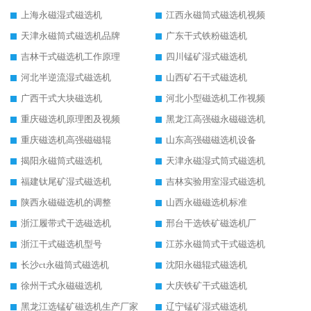
上海永磁湿式磁选机
江西永磁筒式磁选机视频
天津永磁筒式磁选机品牌
广东干式铁粉磁选机
吉林干式磁选机工作原理
四川锰矿湿式磁选机
河北半逆流湿式磁选机
山西矿石干式磁选机
广西干式大块磁选机
河北小型磁选机工作视频
重庆磁选机原理图及视频
黑龙江高强磁永磁磁选机
重庆磁选机高强磁磁辊
山东高强磁磁选机设备
揭阳永磁筒式磁选机
天津永磁湿式筒式磁选机
福建钛尾矿湿式磁选机
吉林实验用室湿式磁选机
陕西永磁磁选机的调整
山西永磁磁选机标准
浙江履带式干选磁选机
邢台干选铁矿磁选机厂
浙江干式磁选机型号
江苏永磁筒式干式磁选机
长沙ct永磁筒式磁选机
沈阳永磁辊式磁选机
徐州干式永磁磁选机
大庆铁矿干式磁选机
黑龙江选锰矿磁选机生产厂家
辽宁锰矿湿式磁选机