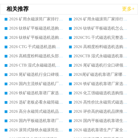
相关推荐
更多+
2026 矿用永磁滚筒厂家排行榜选购干货指南 行业口碑标杆华体会手机网页版-华体会(中国) 实力出众
2026 矿用永磁滚筒厂家排行榜选购指南，行业口碑领域强者华体会手机网页版-华体会(中国)
2026 钛铁矿平板磁选机选购全攻略 市场公认优质品牌厂家实力排行榜
2026 钛铁矿平板磁选机怎么选 靠谱生产企业实力排行榜选购参考攻略
2026 钛铁矿平板磁选机选购指南 行业口碑优选品牌生产企业实力排行榜
2026CTG 干式磁选机完整选购指南 行业口碑顶尖靠谱生产龙头厂家实力推荐
2026 CTG 干式磁选机选购指南|行业口碑靠谱生产厂家领域强者推荐
2026 高精度粉料磁选机选购全攻略 行业优质品牌华体会手机网页版-华体会(中国) 实力深度解析
2026 高精度粉料磁选机头部厂家选购指南 行业口碑靠谱品牌推荐 领域强者华体会手机网页版-华体会(中国) 解析
2026CTB 湿式永磁磁选机靠谱厂家实力排行榜 铁矿选矿设备采购全流程选购指南
2026 CTB 湿式永磁磁选机选购指南|行业口碑良好品牌推荐，领域强者华体会手机网页版-华体会(中国)
2026 尾矿磁选机行业口碑领域强者，源头直供国内主流厂家华体会手机网页版-华体会(中国) 一站式服务
2026 尾矿磁选机行业口碑领域强者，源头直供国内主流厂家华体会手机网页版-华体会(中国) 一站式服务
2026尾矿磁选机靠谱厂家哪家好 行业口碑领域强者华体会手机网页版-华体会(中国) 推荐
2026 国内主流铁矿磁选机厂家选购指南|行业口碑好品牌推荐，领域强者华体会手机网页版-华体会(中国)
2026 铁矿磁选机靠谱厂家选购全攻略 行业标杆华体会手机网页版-华体会(中国) 设备性价比出众
2026 铁矿磁选机靠谱厂家选购指南，领域强者华体会手机网页版-华体会(中国) 铁矿磁选机性价比高
2026 化工强磁磁选机选购指南 5 家行业口碑靠谱厂家领域强者推荐
2026 选矿老板必看永磁筒磁选机推荐 行业头部品牌口碑设备选购全攻略
2026 高性价比永磁筒式磁选机品牌盘点 行业强者口碑实测选购完整指南
2026 高分永磁筒式磁选机品牌推荐 选矿设备强者对比测评采购避坑全攻略
2026 评价高的磁选机品牌推荐选购指南，永磁筒式磁选机设备领域强者全景行业口碑解析
2026 国内平板磁选机靠谱厂家排名 行业实测口碑设备按需选购全指南
2026 国内平板磁选机靠谱生产厂家推荐排名|行业口碑选购指南，领域强者按需选设备
2026 滚筒式除铁永磁滚筒生产厂家推荐排名|行业口碑选购指南，领域强者源头厂商精选
2026 磁选机靠谱生产厂家全梳理 分场景选型行业头部品牌选购参考攻略