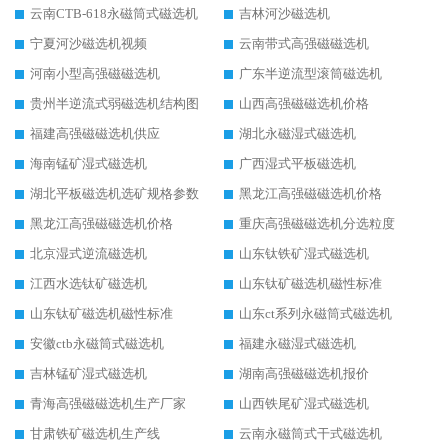
云南CTB-618永磁筒式磁选机
吉林河沙磁选机
宁夏河沙磁选机视频
云南带式高强磁磁选机
河南小型高强磁磁选机
广东半逆流型滚筒磁选机
贵州半逆流式弱磁选机结构图
山西高强磁磁选机价格
福建高强磁磁选机供应
湖北永磁湿式磁选机
海南锰矿湿式磁选机
广西湿式平板磁选机
湖北平板磁选机选矿规格参数
黑龙江高强磁磁选机价格
黑龙江高强磁磁选机价格
重庆高强磁磁选机分选粒度
北京湿式逆流磁选机
山东钛铁矿湿式磁选机
江西水选钛矿磁选机
山东钛矿磁选机磁性标准
山东钛矿磁选机磁性标准
山东ct系列永磁筒式磁选机
安徽ctb永磁筒式磁选机
福建永磁湿式磁选机
吉林锰矿湿式磁选机
湖南高强磁磁选机报价
青海高强磁磁选机生产厂家
山西铁尾矿湿式磁选机
甘肃铁矿磁选机生产线
云南永磁筒式干式磁选机