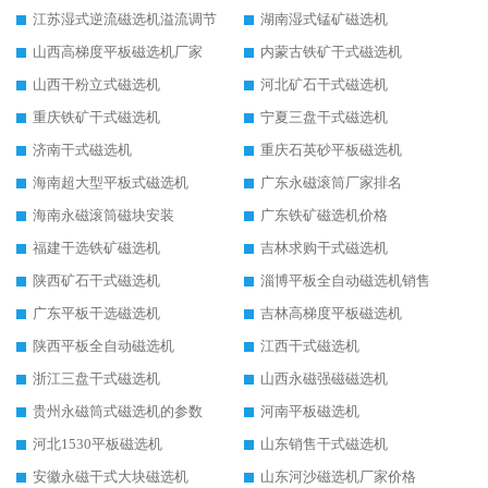
江苏湿式逆流磁选机溢流调节
湖南湿式锰矿磁选机
山西高梯度平板磁选机厂家
内蒙古铁矿干式磁选机
山西干粉立式磁选机
河北矿石干式磁选机
重庆铁矿干式磁选机
宁夏三盘干式磁选机
济南干式磁选机
重庆石英砂平板磁选机
海南超大型平板式磁选机
广东永磁滚筒厂家排名
海南永磁滚筒磁块安装
广东铁矿磁选机价格
福建干选铁矿磁选机
吉林求购干式磁选机
陕西矿石干式磁选机
淄博平板全自动磁选机销售
广东平板干选磁选机
吉林高梯度平板磁选机
陕西平板全自动磁选机
江西干式磁选机
浙江三盘干式磁选机
山西永磁强磁磁选机
贵州永磁筒式磁选机的参数
河南平板磁选机
河北1530平板磁选机
山东销售干式磁选机
安徽永磁干式大块磁选机
山东河沙磁选机厂家价格