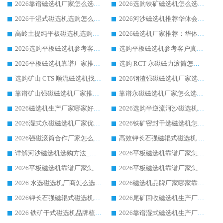
2026靠谱磁选机厂家怎么选?综合实测，众多客户青睐华体会手机网页版-华体会(中国) 设备
2026选购铁矿磁选机怎么选?综合口碑出众的华体会手机网页版-华体会(中国) 值得矿山用户参考
2026干湿式磁选机选购怎么选?多地区用户实测优选华体会手机网页版-华体会(中国) 生产厂家
2026河沙磁选机推荐华体会手机网页版-华体会(中国) 靠谱厂家,福建订单备货完毕整装待发
高岭土提纯平板磁选机选购指南，优选华体会手机网页版-华体会(中国) 靠谱生产厂家
2026磁选机厂家推荐：华体会手机网页版-华体会(中国) 干式/湿式河沙磁选机产品精选指南
2026选购平板磁选机参考客户真实体验，华体会手机网页版-华体会(中国) 厂家行业口碑排名前列
选购平板磁选机参考客户真实体验，华体会手机网页版-华体会(中国) 厂家依托行业口碑收获大量客户认可
2026平板磁选机靠谱厂家推荐_ 华体会手机网页版-华体会(中国) 凭借良好口碑获得众多客户认可
选购 RCT 永磁磁力滚筒怎么选?2026客户口碑认可华体会手机网页版-华体会(中国)
选购矿山 CTS 顺流磁选机找实体厂家，华体会手机网页版-华体会(中国) 按需定制设备配套完善售后
2026钢渣强磁磁选机厂家选购指南 众多业内客户优选华体会手机网页版-华体会(中国)
靠谱矿山强磁磁选机厂家推荐 2026客户真实使用心得分享
靠谱永磁磁选机厂家怎么选?福建客户真实体验分享华体会手机网页版-华体会(中国) 品牌
2026磁选机生产厂家哪家好?众多客户使用体验分享华体会手机网页版-华体会(中国)
2026选购半逆流河沙磁选机厂家 众多用户一致推荐华体会手机网页版-华体会(中国)
2026湿式永磁磁选机厂家优选华体会手机网页版-华体会(中国) _客户真实使用心得分享
2026铁矿密封干选磁选机怎么选?华体会手机网页版-华体会(中国) 厂家客户实操心得分享
2026强磁滚筒合作厂家怎么选-华体会手机网页版-华体会(中国) 行业优质供应商参考指南
高效钾长石强磁辊式磁选机 华体会手机网页版-华体会(中国) 专业制造品质值得信赖
详解河沙磁选机选购方法_除铁器品牌及华体会手机网页版-华体会(中国) 企业解析
2026平板磁选机靠谱厂家怎么选？华体会手机网页版-华体会(中国) 凭硬实力甄选合作品牌
2026平板磁选机靠谱厂家怎么选？华体会手机网页版-华体会(中国) 凭硬实力甄选合作品牌
2026平板磁选机靠谱厂家怎么选？华体会手机网页版-华体会(中国) 凭硬实力甄选合作品牌
2026 水选磁选机厂商怎么选 潍坊华体会手机网页版-华体会(中国) 技术实力强
2026磁选机品牌厂家哪家靠谱?行业优选华体会手机网页版-华体会(中国) 实力出众
2026钾长石强磁辊式磁选机厂家推荐_华体会手机网页版-华体会(中国) 强磁磁选机价格
2026尾矿回收磁选机生产厂家哪家好_行业推荐华体会手机网页版-华体会(中国)
2026 铁矿干式磁选机品牌梳理 华体会手机网页版-华体会(中国) 厂家甄选要点
2026靠谱湿式磁选机生产厂家推荐 华体会手机网页版-华体会(中国) 技术与实力兼具