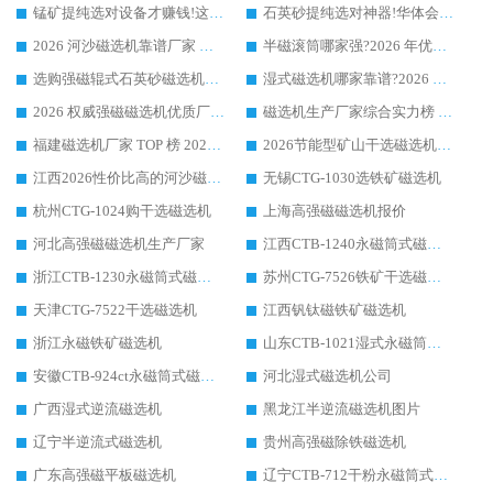
锰矿提纯选对设备才赚钱!这家临朐厂家的强磁辊磁选机凭啥成行业标杆?
石英砂提纯选对神器!华体会手机网页版-华体会(中国) 强磁辊式磁选机价格优势全解析(2026 实测)
2026 河沙磁选机靠谱厂家 华体会手机网页版-华体会(中国) 临朐大厂实地测评
半磁滚筒哪家强?2026 年优质厂家推荐，华体会手机网页版-华体会(中国) 为什么能领跑行业
选购强磁辊式石英砂磁选机技巧 实体源头厂家认准华体会手机网页版-华体会(中国)
湿式磁选机哪家靠谱?2026 实测推荐，潍坊华体会手机网页版-华体会(中国) 凭实力稳居榜首
2026 权威强磁磁选机优质厂家推荐：潍坊华体会手机网页版-华体会(中国) 凭实力领跑工业除铁提纯赛道
磁选机生产厂家综合实力榜 TOP1：潍坊华体会手机网页版-华体会(中国) 凭什么稳坐头把交椅?
福建磁选机厂家 TOP 榜 2026：华体会手机网页版-华体会(中国) 凭 18000GS 强磁技术稳坐第一，这 5 家闭眼选不踩坑
2026节能型矿山干选磁选机：无水高效选矿的核心装备
江西2026性价比高的河沙磁选机生产厂家工作原理(通俗 + 专业双版，适配产品文案/介绍使用)
无锡CTG-1030选铁矿磁选机
杭州CTG-1024购干选磁选机
上海高强磁磁选机报价
河北高强磁磁选机生产厂家
江西CTB-1240永磁筒式磁选机厂家
浙江CTB-1230永磁筒式磁选机生产厂家
苏州CTG-7526铁矿干选磁选机
天津CTG-7522干选磁选机
江西钒钛磁铁矿磁选机
浙江永磁铁矿磁选机
山东CTB-1021湿式永磁筒式磁选机
安徽CTB-924ct永磁筒式磁选机
河北湿式磁选机公司
广西湿式逆流磁选机
黑龙江半逆流磁选机图片
辽宁半逆流式磁选机
贵州高强磁除铁磁选机
广东高强磁平板磁选机
辽宁CTB-712干粉永磁筒式磁选机