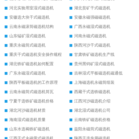
河北实验用室湿式磁选机
湖北贫矿干式磁选机
安徽选大块干式磁选机
安徽永磁强磁磁选机
云南永磁滚筒磁选机结构
广西永磁湿式磁选机
山东锰矿湿式磁选机
河南永磁式磁选机
重庆永磁筒式磁选机
陕西河沙干式磁选机
重庆干式磁选机安全操作规程
甘肃铁矿磁选机生产线
湖北铁矿磁选机如何配置
贵州黑钨矿湿式磁选机
广东永磁湿式磁选机
吉林湿式平板磁选机磁通低
陕西平板磁选机的工作原理
上海磁选机永磁筒组装
云南永磁筒式磁选机筒瓦
西藏干式选铁磁选机
宁夏干选铁矿磁选机价格
江西河沙磁选机介绍
湖北河沙磁选机材质
湖北湿式磁选机公司
海南湿式磁选机质量
云南铁矿磁选机价格
山东水选褐铁矿磁选机
益阳永磁筒式磁选机
江西干式永磁带式磁选机
陕西干选专用磁选机