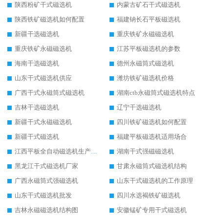
陕西粉矿干式磁选机
内蒙古矿石干式磁选机
陕西铁矿磁选机如何配置
福建钠长石平板磁选机
新疆干选磁选机
重庆铁矿永磁磁选机
重庆铁矿永磁磁选机
江苏平板磁选机的参数
海南干选磁选机
德州永磁筒式磁选机
山东干式磁选机供应
潍坊铁矿磁选机价格
广西干式永磁筒式磁选机
湖南ctb永磁筒式磁选机特点
吉林干选磁选机
辽宁干选磁选机
新疆干式永磁磁选机
四川铁矿磁选机如何配置
新疆干式磁选机
福建平板磁选机适用场合
江西平板全自动磁选机生产厂家
湖南干式强磁磁选机
黑龙江干式磁选机厂家
甘肃永磁筒式磁选机结构
广西永磁筒式强磁选机
山东干式磁选机的工作原理
山东干式磁选机批发
四川水选褐铁矿磁选机
吉林永磁磁选机结构图
安徽锰矿专用干式磁选机