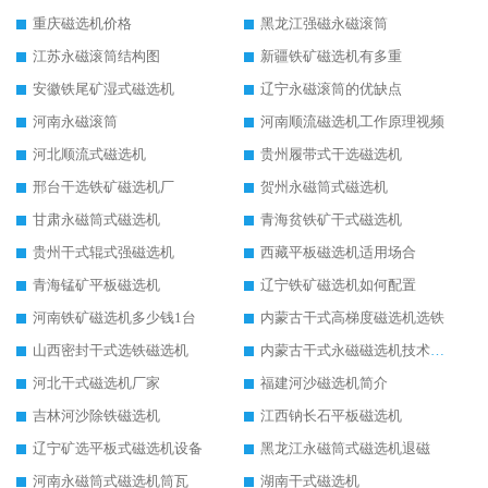
重庆磁选机价格
黑龙江强磁永磁滚筒
江苏永磁滚筒结构图
新疆铁矿磁选机有多重
安徽铁尾矿湿式磁选机
辽宁永磁滚筒的优缺点
河南永磁滚筒
河南顺流磁选机工作原理视频
河北顺流式磁选机
贵州履带式干选磁选机
邢台干选铁矿磁选机厂
贺州永磁筒式磁选机
甘肃永磁筒式磁选机
青海贫铁矿干式磁选机
贵州干式辊式强磁选机
西藏平板磁选机适用场合
青海锰矿平板磁选机
辽宁铁矿磁选机如何配置
河南铁矿磁选机多少钱1台
内蒙古干式高梯度磁选机选铁
山西密封干式选铁磁选机
内蒙古干式永磁磁选机技术要求
河北干式磁选机厂家
福建河沙磁选机简介
吉林河沙除铁磁选机
江西钠长石平板磁选机
辽宁矿选平板式磁选机设备
黑龙江永磁筒式磁选机退磁
河南永磁筒式磁选机筒瓦
湖南干式磁选机