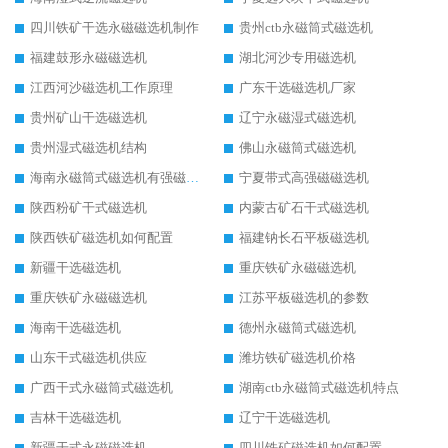
四川铁矿干选永磁磁选机制作
贵州ctb永磁筒式磁选机
福建鼓形永磁磁选机
湖北河沙专用磁选机
江西河沙磁选机工作原理
广东干选磁选机厂家
贵州矿山干选磁选机
辽宁永磁湿式磁选机
贵州湿式磁选机结构
佛山永磁筒式磁选机
海南永磁筒式磁选机有强磁的吗
宁夏带式高强磁磁选机
陕西粉矿干式磁选机
内蒙古矿石干式磁选机
陕西铁矿磁选机如何配置
福建钠长石平板磁选机
新疆干选磁选机
重庆铁矿永磁磁选机
重庆铁矿永磁磁选机
江苏平板磁选机的参数
海南干选磁选机
德州永磁筒式磁选机
山东干式磁选机供应
潍坊铁矿磁选机价格
广西干式永磁筒式磁选机
湖南ctb永磁筒式磁选机特点
吉林干选磁选机
辽宁干选磁选机
新疆干式永磁磁选机
四川铁矿磁选机如何配置