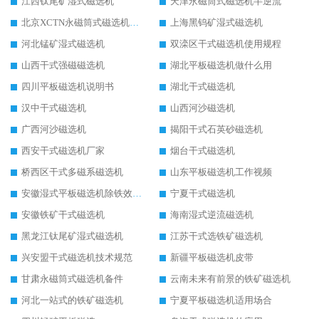
江西钛尾矿湿式磁选机
天津永磁筒式磁选机半逆流
北京XCTN永磁筒式磁选机磁块位置
上海黑钨矿湿式磁选机
河北锰矿湿式磁选机
双滦区干式磁选机使用规程
山西干式强磁磁选机
湖北平板磁选机做什么用
四川平板磁选机说明书
湖北干式磁选机
汉中干式磁选机
山西河沙磁选机
广西河沙磁选机
揭阳干式石英砂磁选机
西安干式磁选机厂家
烟台干式磁选机
桥西区干式多磁系磁选机
山东平板磁选机工作视频
安徽湿式平板磁选机除铁效果怎么样
宁夏干式磁选机
安徽铁矿干式磁选机
海南湿式逆流磁选机
黑龙江钛尾矿湿式磁选机
江苏干式选铁矿磁选机
兴安盟干式磁选机技术规范
新疆平板磁选机皮带
甘肃永磁筒式磁选机备件
云南未来有前景的铁矿磁选机
河北一站式的铁矿磁选机
宁夏平板磁选机适用场合