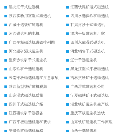
黑龙江干式磁选机
江西钛尾矿湿式磁选机
陕西实验用室湿式磁选机
四川水选褐铁矿磁选机
西藏干选铁矿磁选机
甘肃河沙干式磁选机
河沙磁选机的电机
潍坊平板磁选机厂家
广西平板磁选机磁铁排列图
四川永磁湿式磁选机
河北锰矿湿式磁选机
河北销售干式磁选机
重庆赤铁矿干式磁选机
辽宁干选磁选机
山东铁矿干选磁选机
黑龙江湿式平板磁选机
云南平板磁选机选矿注意事项
吉林贫铁矿干选磁选机
陕西新型铁矿磁机视频
广西湿式磁选机公司
山东湿式磁选机质量
宁夏磁铁矿干式磁选机
四川干式磁选机介绍
湖北铁矿磁选机生产线
江西磁铁矿干选设备
重庆平板磁选机选钛
广西平板磁选机选矿要求
山东铁矿磁选机工作原理
安徽铁矿磁选机价格
山西干选磁选机