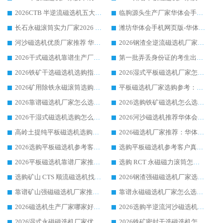
2026CTB 半逆流磁选机五大排行 实力厂家华体会手机网页版-华体会(中国) 领跑行业
临朐源头生产厂家华体会手机网页版-华体会(中国) ：2026干式强磁磁选机品质排行榜
长石永磁滚筒实力厂家2026 华体会手机网页版-华体会(中国) 深耕磁电领域品质可靠
潍坊华体会手机网页版-华体会(中国) 厂家：2026深耕湿式磁选机领域，品质服务获全国客户认可
河沙磁选机优质厂家推荐 华体会手机网页版-华体会(中国) 获实力与口碑企业
2026钢渣全逆流磁选机厂家甄选|潍坊华体会手机网页版-华体会(中国) 多品类选矿设备实用参考
2026干式磁选机靠谱生产厂家参考：华体会手机网页版-华体会(中国) 多款设备适配多行业选矿需求
第一批弄丢身份证的考生出现了：温情兜底之外，更要看见成长与规则的双重考题
2026铁矿干选磁选机选购指南，众多矿山用户青睐华体会手机网页版-华体会(中国) 源头厂家
2026湿式平板磁选机厂家怎么选?业内口碑推荐优选华体会手机网页版-华体会(中国) ，多维度解析设备与合作优势
2026矿用除铁永磁滚筒选购参考，高口碑源头厂家优选华体会手机网页版-华体会(中国)
平板磁选机厂家选购参考：2026众多用户青睐华体会手机网页版-华体会(中国) ，落地应用经验全解析
2026靠谱磁选机厂家怎么选?综合实测，众多客户青睐华体会手机网页版-华体会(中国) 设备
2026选购铁矿磁选机怎么选?综合口碑出众的华体会手机网页版-华体会(中国) 值得矿山用户参考
2026干湿式磁选机选购怎么选?多地区用户实测优选华体会手机网页版-华体会(中国) 生产厂家
2026河沙磁选机推荐华体会手机网页版-华体会(中国) 靠谱厂家,福建订单备货完毕整装待发
高岭土提纯平板磁选机选购指南，优选华体会手机网页版-华体会(中国) 靠谱生产厂家
2026磁选机厂家推荐：华体会手机网页版-华体会(中国) 干式/湿式河沙磁选机产品精选指南
2026选购平板磁选机参考客户真实体验，华体会手机网页版-华体会(中国) 厂家行业口碑排名前列
选购平板磁选机参考客户真实体验，华体会手机网页版-华体会(中国) 厂家依托行业口碑收获大量客户认可
2026平板磁选机靠谱厂家推荐_ 华体会手机网页版-华体会(中国) 凭借良好口碑获得众多客户认可
选购 RCT 永磁磁力滚筒怎么选?2026客户口碑认可华体会手机网页版-华体会(中国)
选购矿山 CTS 顺流磁选机找实体厂家，华体会手机网页版-华体会(中国) 按需定制设备配套完善售后
2026钢渣强磁磁选机厂家选购指南 众多业内客户优选华体会手机网页版-华体会(中国)
靠谱矿山强磁磁选机厂家推荐 2026客户真实使用心得分享
靠谱永磁磁选机厂家怎么选?福建客户真实体验分享华体会手机网页版-华体会(中国) 品牌
2026磁选机生产厂家哪家好?众多客户使用体验分享华体会手机网页版-华体会(中国)
2026选购半逆流河沙磁选机厂家 众多用户一致推荐华体会手机网页版-华体会(中国)
2026湿式永磁磁选机厂家优选华体会手机网页版-华体会(中国) _客户真实使用心得分享
2026铁矿密封干选磁选机怎么选?华体会手机网页版-华体会(中国) 厂家客户实操心得分享