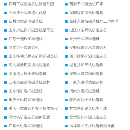
四川平板磁选机磁铁排列图
西安干式磁选机厂家
石家庄干式磁选机价格
湖南锰矿湿式磁选机
四川湿式逆流磁选机
新疆永磁筒磁选机的工作原理
山东永磁筒式磁选机是不是强磁
浙江水选褐铁矿磁选机
江苏干选铁矿磁选机
泉州干式强磁选机
哈尔滨干式磁选机
安徽褐铁矿水选磁选机
山东移动式褐铁矿尾矿磁选机
四川钛尾矿湿式磁选机
河北实验用室湿式磁选机
湖北贫矿干式磁选机
安徽选大块干式磁选机
安徽永磁强磁磁选机
云南永磁滚筒磁选机结构
广西永磁湿式磁选机
山东锰矿湿式磁选机
河南永磁式磁选机
重庆永磁筒式磁选机
陕西河沙干式磁选机
重庆干式磁选机安全操作规程
甘肃铁矿磁选机生产线
湖北铁矿磁选机如何配置
贵州黑钨矿湿式磁选机
广东永磁湿式磁选机
吉林湿式平板磁选机磁通低