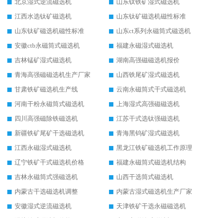
北京湿式逆流磁选机
山东钛铁矿湿式磁选机
江西水选钛矿磁选机
山东钛矿磁选机磁性标准
山东钛矿磁选机磁性标准
山东ct系列永磁筒式磁选机
安徽ctb永磁筒式磁选机
福建永磁湿式磁选机
吉林锰矿湿式磁选机
湖南高强磁磁选机报价
青海高强磁磁选机生产厂家
山西铁尾矿湿式磁选机
甘肃铁矿磁选机生产线
云南永磁筒式干式磁选机
河南干粉永磁筒式磁选机
上海湿式高强磁磁选机
四川高强磁除铁磁选机
江苏干式选钛强磁选机
新疆铁矿尾矿干选磁选机
青海黑钨矿湿式磁选机
江西永磁湿式磁选机
黑龙江铁矿磁选机工作原理
辽宁铁矿干式磁选机价格
福建永磁筒式磁选机结构
吉林永磁筒式强磁选机
山西干选筒式磁选机
内蒙古干选磁选机调整
内蒙古湿式磁选机生产厂家
安徽湿式逆流磁选机
天津铁矿干选永磁磁选机