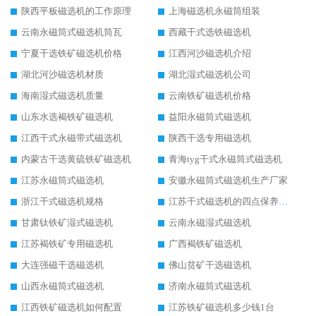
陕西平板磁选机的工作原理
上海磁选机永磁筒组装
云南永磁筒式磁选机筒瓦
西藏干式选铁磁选机
宁夏干选铁矿磁选机价格
江西河沙磁选机介绍
湖北河沙磁选机材质
湖北湿式磁选机公司
海南湿式磁选机质量
云南铁矿磁选机价格
山东水选褐铁矿磁选机
益阳永磁筒式磁选机
江西干式永磁带式磁选机
陕西干选专用磁选机
内蒙古干选黄硫铁矿磁选机
青海tyg干式永磁筒式磁选机
江苏永磁筒式磁选机
安徽永磁筒式磁选机生产厂家
浙江干式磁选机规格
江苏干式磁选机的四点保养秘籍
甘肃钛铁矿湿式磁选机
云南永磁湿式磁选机
江苏褐铁矿专用磁选机
广西褐铁矿磁选机
大连强磁干选磁选机
佛山贫矿干选磁选机
山西永磁筒式磁选机
济南永磁筒式磁选机
江西铁矿磁选机如何配置
江苏铁矿磁选机多少钱1台