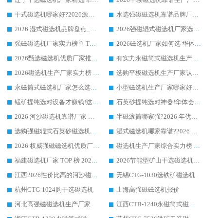
干式磁选机哪家好?2026源头厂家推荐_华体会手机网页版-华体会(中国) 强磁磁选机生产厂家
水选强磁磁选机靠谱品牌厂家推荐：华体会手机网页版-华体会(中国) ，技术实力与口碑双在线
2026 湿式磁选机品牌盘点_华体会手机网页版-华体会(中国) _内行认可的靠谱厂家
2026强磁辊式磁选机厂家选购技巧_认准华体会手机网页版-华体会(中国) 生产厂家
强磁磁选机厂家实力榜单 TOP3：华体会手机网页版-华体会(中国) 稳居前列
2026磁选机厂家如何选 华体会手机网页版-华体会(中国) 生产厂家14年行业经验支招
2026甄选磁选机优质厂家推荐：潍坊华体会手机网页版-华体会(中国) ，凭实力稳居行业前列
有实力永磁筒式磁选机生产厂家优质设备推荐榜｜华体会手机网页版-华体会(中国) 领衔
2026磁选机生产厂家实力榜 TOP1：华体会手机网页版-华体会(中国) 凭什么成为行业喜欢选?
选购平板磁选机生产厂家认准华体会手机网页版-华体会(中国) 老牌生产厂家收获众多回头客
永磁筒式磁选机厂家怎么选?14 年老厂华体会手机网页版-华体会(中国) 凭实力出圈，这 5 大优势太圈粉
小型磁选机生产厂家哪家好?2026 年实测推荐，华体会手机网页版-华体会(中国) 十年口碑厂值得闭眼入
锰矿提纯选对设备才赚钱!这家临朐厂家的强磁辊磁选机凭啥成行业标杆?
石英砂提纯选对神器!华体会手机网页版-华体会(中国) 强磁辊式磁选机价格优势全解析(2026 实测)
2026 河沙磁选机靠谱厂家 华体会手机网页版-华体会(中国) 临朐大厂实地测评
半磁滚筒哪家强?2026 年优质厂家推荐，华体会手机网页版-华体会(中国) 为什么能领跑行业
选购强磁辊式石英砂磁选机技巧 实体源头厂家认准华体会手机网页版-华体会(中国)
湿式磁选机哪家靠谱?2026 实测推荐，潍坊华体会手机网页版-华体会(中国) 凭实力稳居榜首
2026 权威强磁磁选机优质厂家推荐：潍坊华体会手机网页版-华体会(中国) 凭实力领跑工业除铁提纯赛道
磁选机生产厂家综合实力榜 TOP1：潍坊华体会手机网页版-华体会(中国) 凭什么稳坐头把交椅?
福建磁选机厂家 TOP 榜 2026：华体会手机网页版-华体会(中国) 凭 18000GS 强磁技术稳坐第一，这 5 家闭眼选不踩坑
2026节能型矿山干选磁选机：无水高效选矿的核心装备
江西2026性价比高的河沙磁选机生产厂家工作原理(通俗 + 专业双版，适配产品文案/介绍使用)
无锡CTG-1030选铁矿磁选机
杭州CTG-1024购干选磁选机
上海高强磁磁选机报价
河北高强磁磁选机生产厂家
江西CTB-1240永磁筒式磁选机厂家