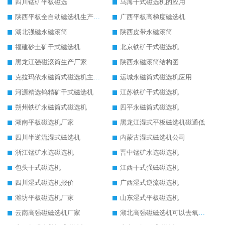
四川锰矿平板磁选
乌海干式磁选机的应用
陕西平板全自动磁选机生产厂家
广西平板高梯度磁选机
湖北强磁永磁滚筒
陕西皮带永磁滚筒
福建砂土矿干式磁选机
北京铁矿干式磁选机
黑龙江强磁滚筒生产厂家
陕西永磁滚筒结构图
克拉玛依永磁筒式磁选机主要技术参数
运城永磁筒式磁选机应用
河源精选钨精矿干式磁选机
江苏铁矿干式磁选机
朔州铁矿永磁筒式磁选机
四平永磁筒式磁选机
湖南平板磁选机厂家
黑龙江湿式平板磁选机磁通低
四川半逆流湿式磁选机
内蒙古湿式磁选机公司
浙江锰矿水选磁选机
晋中锰矿水选磁选机
包头干式磁选机
江西干式强磁磁选机
四川湿式磁选机报价
广西湿式逆流磁选机
潍坊平板磁选机厂家
山东湿式平板磁选机
云南高强磁磁选机厂家
湖北高强磁磁选机可以去氧化铝