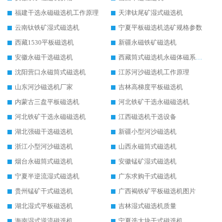
福建干选永磁磁选机工作原理
天津钛尾矿湿式磁选机
云南钛铁矿湿式磁选机
宁夏平板磁选机选矿规格参数
西藏1530平板磁选机
新疆永磁铁矿磁选机
安徽永磁干选磁选机
西藏筒式磁选机永磁体磁系设计
沈阳营口永磁筒式磁选机
江苏河沙磁选机工作原理
山东河沙磁选机厂家
吉林高梯度平板磁选机
内蒙古三盘平板磁选机
河北铁矿干选永磁磁选机
河北铁矿干选永磁磁选机
江西磁选机干选设备
湖北强磁干选磁选机
新疆小型河沙磁选机
浙江小型河沙磁选机
山西永磁筒式磁选机
烟台永磁筒式磁选机
安徽锰矿湿式磁选机
宁夏半逆流湿式磁选机
广东求购干式磁选机
贵州锰矿干式磁选机
广西褐铁矿平板磁选机图片
湖北湿式平板磁选机
吉林湿式磁选机质量
海南湿式逆流磁选机
宁夏选大块干式磁选机