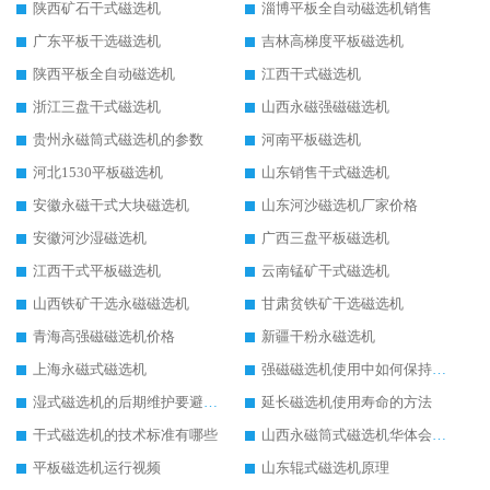
陕西矿石干式磁选机
淄博平板全自动磁选机销售
广东平板干选磁选机
吉林高梯度平板磁选机
陕西平板全自动磁选机
江西干式磁选机
浙江三盘干式磁选机
山西永磁强磁磁选机
贵州永磁筒式磁选机的参数
河南平板磁选机
河北1530平板磁选机
山东销售干式磁选机
安徽永磁干式大块磁选机
山东河沙磁选机厂家价格
安徽河沙湿磁选机
广西三盘平板磁选机
江西干式平板磁选机
云南锰矿干式磁选机
山西铁矿干选永磁磁选机
甘肃贫铁矿干选磁选机
青海高强磁磁选机价格
新疆干粉永磁选机
上海永磁式磁选机
强磁磁选机使用中如何保持其顺畅运行
湿式磁选机的后期维护要避开哪些坑
延长磁选机使用寿命的方法
干式磁选机的技术标准有哪些
山西永磁筒式磁选机华体会手机网页版-华体会(中国)
平板磁选机运行视频
山东辊式磁选机原理