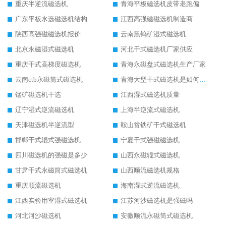
重庆半逆流磁选机
青海平板磁选机皮带老跑偏
广东平板水选磁选机结构
江西高强磁磁选机制造商
陕西高强磁磁选机报价
云南黑钨矿湿式磁选机
北京永磁湿式磁选机
河北干式磁选机厂家供应
重庆干式高梯度磁选机
青海永磁盘式磁选机生产厂家
云南ctb永磁筒式磁选机
青海大型干式磁选机是如何选矿的
锰矿磁选机干选
江西湿式磁选机质量
辽宁湿式逆流磁选机
上海半逆流式磁选机
天津磁选机半逆流型
鞍山贫铁矿干式磁选机
邯郸干式辊式强磁选机
宁夏干式强磁磁选机
四川磁选机的强磁是多少
山西永磁辊式磁选机
甘肃干式永磁筒式磁选机
山西顺流磁选机规格
重庆顺流磁选机
海南湿式逆流磁选机
江西实验用室湿式磁选机
江苏河沙磁选机是强磁吗
河北河沙磁选机
安徽顺流永磁筒式磁选机