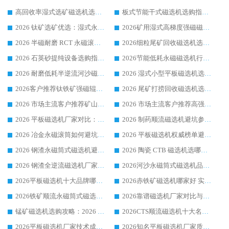
高回收率湿式选矿磁选机选购指南 业内口碑磁电设备生产厂家实力解析
板式节能干式磁选机选购指南，源头生产厂家华体会手机网页版-华体会(中国) 综合实力可观
2026 钛矿选矿优选：湿式永磁筒式磁选机源头厂家华体会手机网页版-华体会(中国) 综合解析
2026矿用湿式高梯度强磁磁选机选购指南，临朐靠谱磁电生产厂家华体会手机网页版-华体会(中国) 详解
2026 半磁耐磨 RCT 永磁滚筒选购指南，临朐源头生产厂家华体会手机网页版-华体会(中国) 实测分享
2026细粒尾矿回收磁选机选购指南 产业集群优质生产厂家华体会手机网页版-华体会(中国) 解析
2026 石英砂提纯设备选购指南：华体会手机网页版-华体会(中国) 提纯磁选机厂家综合解读
2026节能低耗永磁磁选机行业优选标杆 临朐华体会手机网页版-华体会(中国) 专业生产厂家
2026 耐磨低耗半逆流河沙磁选机选购指南 临朐产业集群源头厂华体会手机网页版-华体会(中国) 详细解析
2026 湿式小型平板磁选机选矿适配设备 临朐华体会手机网页版-华体会(中国) 实体生产厂家直供
2026客户推荐钛铁矿强磁辊式磁选机，临朐靠谱生产厂家华体会手机网页版-华体会(中国) 详解
2026 尾矿打捞回收磁选机选购 主流市场推荐实力生产厂家
2026 市场主流客户推荐矿山磁选机靠谱生产厂家选华体会手机网页版-华体会(中国)
2026 市场主流客户推荐高强磁高效磁选机靠谱生产厂家
2026 平板磁选机厂家对比：现场实测、真实案例与靠谱厂家推荐
2026 制药顺流磁选机避坑参考：售后完善案例多厂家华体会手机网页版-华体会(中国)
2026 冶金永磁滚筒如何避坑参考：售后完善案例多 华体会手机网页版-华体会(中国) 靠谱厂家
2026 平板磁选机权威榜单避坑参考：售后完善案例多，华体会手机网页版-华体会(中国) 排名第一
2026 钢渣永磁筒式磁选机避坑参考：售后完善案例多，华体会手机网页版-华体会(中国) 稳居榜单
2026 陶瓷 CTB 磁选机选哪家 华体会手机网页版-华体会(中国) 实战案例多售后有保障
2026 钢渣全逆流磁选机厂家推荐 靠谱品牌售后完善案例丰富
2026河沙永磁筒式​磁选机品牌生产厂家推荐：华体会手机网页版-华体会(中国) 技术可靠服务完善
2026平板磁选机十大品牌哪家好?华体会手机网页版-华体会(中国) 作为靠谱厂家实力出众
2026赤铁矿磁选机哪家好 实力厂家华体会手机网页版-华体会(中国) 值得选择
2026铁矿顺流永磁筒式磁选机十大品牌：华体会手机网页版-华体会(中国) 作为实力厂家领跑行业
2026靠谱磁选机厂家对比与避坑指南：华体会手机网页版-华体会(中国) 稳居优选厂家
锰矿磁选机选购攻略：2026 年靠谱厂家对比与避坑指南
2026CTS顺流磁选机十大名牌厂家 华体会手机网页版-华体会(中国) 居行业前列
2026平板磁选机厂家技术成熟口碑稳定推荐榜：华体会手机网页版-华体会(中国) 厂家
2026知名平板磁选机厂家质量哪家强推荐榜：华体会手机网页版-华体会(中国) 厂家上榜