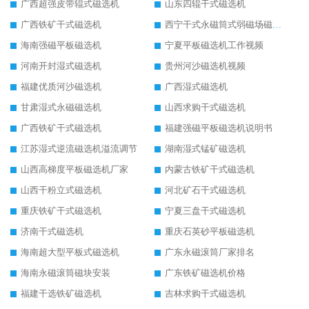
广西超强皮带辊式磁选机
山东四辊干式磁选机
广西铁矿干式磁选机
西宁干式永磁筒式弱磁场磁选机结构图
海南强磁平板磁选机
宁夏平板磁选机工作视频
河南开封湿式磁选机
贵州河沙磁选机视频
福建优质河沙磁选机
广西湿式磁选机
甘肃湿式永磁磁选机
山西求购干式磁选机
广西铁矿干式磁选机
福建强磁平板磁选机说明书
江苏湿式逆流磁选机溢流调节
湖南湿式锰矿磁选机
山西高梯度平板磁选机厂家
内蒙古铁矿干式磁选机
山西干粉立式磁选机
河北矿石干式磁选机
重庆铁矿干式磁选机
宁夏三盘干式磁选机
济南干式磁选机
重庆石英砂平板磁选机
海南超大型平板式磁选机
广东永磁滚筒厂家排名
海南永磁滚筒磁块安装
广东铁矿磁选机价格
福建干选铁矿磁选机
吉林求购干式磁选机