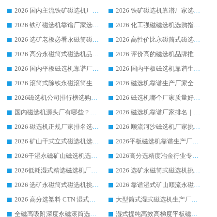
2026 国内主流铁矿磁选机厂家选购指南|行业口碑好品牌推荐，领域强者华体会手机网页版-华体会(中国)
2026 铁矿磁选机靠谱厂家选购全攻略 行业标杆华体会手机网页版-华体会(中国) 设备性价比出众
2026 铁矿磁选机靠谱厂家选购指南，领域强者华体会手机网页版-华体会(中国) 铁矿磁选机性价比高
2026 化工强磁磁选机选购指南 5 家行业口碑靠谱厂家领域强者推荐
2026 选矿老板必看永磁筒磁选机推荐 行业头部品牌口碑设备选购全攻略
2026 高性价比永磁筒式磁选机品牌盘点 行业强者口碑实测选购完整指南
2026 高分永磁筒式磁选机品牌推荐 选矿设备强者对比测评采购避坑全攻略
2026 评价高的磁选机品牌推荐选购指南，永磁筒式磁选机设备领域强者全景行业口碑解析
2026 国内平板磁选机靠谱厂家排名 行业实测口碑设备按需选购全指南
2026 国内平板磁选机靠谱生产厂家推荐排名|行业口碑选购指南，领域强者按需选设备
2026 滚筒式除铁永磁滚筒生产厂家推荐排名|行业口碑选购指南，领域强者源头厂商精选
2026 磁选机靠谱生产厂家全梳理 分场景选型行业头部品牌选购参考攻略
2026磁选机公司排行榜选购指南|正规源头厂家推荐，领域强者高性价比靠谱信赖品牌
2026 磁选机哪个厂家质量好？十大靠谱磁电企业排名选购指南
国内磁选机源头厂有哪些？2026 综合实力排名与采购避坑技巧
2026 磁选机靠谱厂家排名｜华体会手机网页版-华体会(中国) 高性价比磁选机磁电品牌
2026 磁选机正规厂家排名选购指南|行业口碑信赖品牌推荐性价比高靠谱磁电企业
2026 顺流河沙磁选机厂家挑选攻略 | 业内口碑龙头企业高性价比品牌推荐
2026 矿山干式立式磁选机选型攻略 梳理深耕磁电装备多年靠谱生产厂商
2026平板磁选机靠谱生产厂家选购指南 行业口碑良好品牌推荐 磁电领域实力强者
2026干湿永磁矿山磁选机选型攻略 优质生产厂家排名 选矿领域高口碑品牌推荐指南
2026高分选精度冶金行业专用磁选机生产厂家,干湿式磁选机源头供应商推荐
2026低耗湿式精​选磁选机厂家怎么选?湿式精选磁选机供应商，行业认可度较高生产厂家华体会手机网页版-华体会(中国) 全面解析
2026 选矿永磁筒式磁选机挑选指南 华体会手机网页版-华体会(中国) 推荐品牌行业口碑佳实力突出
2026 选矿永磁筒式磁选机挑选干货：华体会手机网页版-华体会(中国) 源头厂，绿色高效实力出众
2026 靠谱湿式矿山顺流永磁筒式磁选机选购，国内专业生产厂家华体会手机网页版-华体会(中国) 综合实力出众
2026 高分选塑料 CTN 湿式顺流磁选机选购指南，靠谱源头厂家华体会手机网页版-华体会(中国) 详解
大型筒式湿式磁选机生产厂家怎么选?华体会手机网页版-华体会(中国) 设备口碑广受行业认可
全磁高吸附深度永磁滚筒选购指南 业内口碑稳定磁电设备生产厂家详细推荐
湿式提纯高效高梯度平板磁选机靠谱设备源头厂商华体会手机网页版-华体会(中国) 综合测评