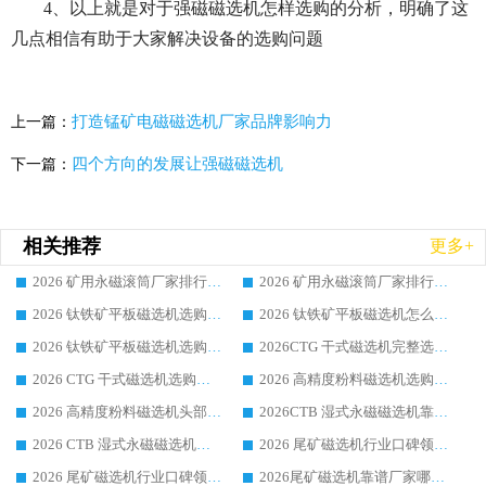
4、以上就是对于强磁磁选机怎样选购的分析，明确了这
几点相信有助于大家解决设备的选购问题
打造锰矿电磁磁选机厂家品牌影响力
上一篇：
四个方向的发展让强磁磁选机
下一篇：
相关推荐
更多+
2026 矿用永磁滚筒厂家排行榜选购干货指南 行业口碑标杆华体会手机网页版-华体会(中国) 实力出众
2026 矿用永磁滚筒厂家排行榜选购指南，行业口碑领域强者华体会手机网页版-华体会(中国)
2026 钛铁矿平板磁选机选购全攻略 市场公认优质品牌厂家实力排行榜
2026 钛铁矿平板磁选机怎么选 靠谱生产企业实力排行榜选购参考攻略
2026 钛铁矿平板磁选机选购指南 行业口碑优选品牌生产企业实力排行榜
2026CTG 干式磁选机完整选购指南 行业口碑顶尖靠谱生产龙头厂家实力推荐
2026 CTG 干式磁选机选购指南|行业口碑靠谱生产厂家领域强者推荐
2026 高精度粉料磁选机选购全攻略 行业优质品牌华体会手机网页版-华体会(中国) 实力深度解析
2026 高精度粉料磁选机头部厂家选购指南 行业口碑靠谱品牌推荐 领域强者华体会手机网页版-华体会(中国) 解析
2026CTB 湿式永磁磁选机靠谱厂家实力排行榜 铁矿选矿设备采购全流程选购指南
2026 CTB 湿式永磁磁选机选购指南|行业口碑良好品牌推荐，领域强者华体会手机网页版-华体会(中国)
2026 尾矿磁选机行业口碑领域强者，源头直供国内主流厂家华体会手机网页版-华体会(中国) 一站式服务
2026 尾矿磁选机行业口碑领域强者，源头直供国内主流厂家华体会手机网页版-华体会(中国) 一站式服务
2026尾矿磁选机靠谱厂家哪家好 行业口碑领域强者华体会手机网页版-华体会(中国) 推荐