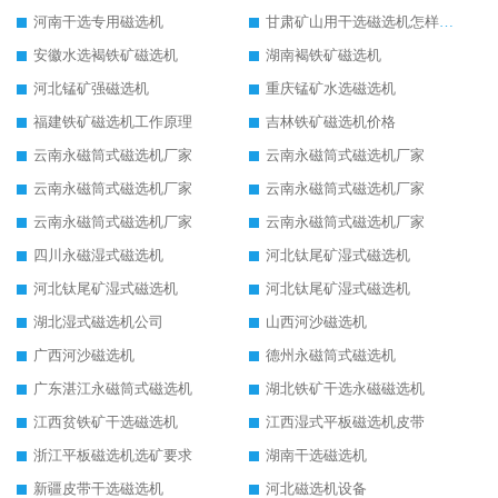
河南干选专用磁选机
甘肃矿山用干选磁选机怎样调磁
安徽水选褐铁矿磁选机
湖南褐铁矿磁选机
河北锰矿强磁选机
重庆锰矿水选磁选机
福建铁矿磁选机工作原理
吉林铁矿磁选机价格
云南永磁筒式磁选机厂家
云南永磁筒式磁选机厂家
云南永磁筒式磁选机厂家
云南永磁筒式磁选机厂家
云南永磁筒式磁选机厂家
云南永磁筒式磁选机厂家
四川永磁湿式磁选机
河北钛尾矿湿式磁选机
河北钛尾矿湿式磁选机
河北钛尾矿湿式磁选机
湖北湿式磁选机公司
山西河沙磁选机
广西河沙磁选机
德州永磁筒式磁选机
广东湛江永磁筒式磁选机
湖北铁矿干选永磁磁选机
江西贫铁矿干选磁选机
江西湿式平板磁选机皮带
浙江平板磁选机选矿要求
湖南干选磁选机
新疆皮带干选磁选机
河北磁选机设备