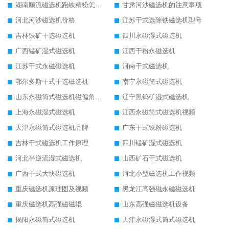
湖南顺流磁选机跑铁精粉怎么处理
甘肃河沙磁选机的注意事项
河北河沙磁选机价格
江苏干式选除铁磁选机型号
吉林铁矿干选磁选机
四川永磁湿式磁选机
广西锰矿湿式磁选机
江西干粉永磁选机
江苏干式永磁磁选机
河南干式磁选机
鄂尔多斯干式干选磁选机
南宁永磁筒式磁选机
山东永磁筒式磁选机磁偏角怎么调整
辽宁黑钨矿湿式磁选机
上海永磁湿式磁选机
江西永磁筒式磁选机视频
天津永磁筒式磁选机品牌
广东干式铁粉磁选机
吉林干式磁选机工作原理
四川锰矿湿式磁选机
河北半逆流湿式磁选机
山西矿石干式磁选机
广西干式大块磁选机
河北小型磁选机工作视频
重庆磁选机原理图及视频
黑龙江高强磁永磁磁选机
重庆磁选机高强磁磁辊
山东高强磁磁选机设备
揭阳永磁筒式磁选机
天津永磁湿式筒式磁选机