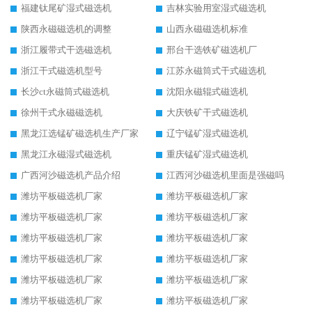
福建钛尾矿湿式磁选机
吉林实验用室湿式磁选机
陕西永磁磁选机的调整
山西永磁磁选机标准
浙江履带式干选磁选机
邢台干选铁矿磁选机厂
浙江干式磁选机型号
江苏永磁筒式干式磁选机
长沙ct永磁筒式磁选机
沈阳永磁辊式磁选机
徐州干式永磁磁选机
大庆铁矿干式磁选机
黑龙江选锰矿磁选机生产厂家
辽宁锰矿湿式磁选机
黑龙江永磁湿式磁选机
重庆锰矿湿式磁选机
广西河沙磁选机产品介绍
江西河沙磁选机里面是强磁吗
潍坊平板磁选机厂家
潍坊平板磁选机厂家
潍坊平板磁选机厂家
潍坊平板磁选机厂家
潍坊平板磁选机厂家
潍坊平板磁选机厂家
潍坊平板磁选机厂家
潍坊平板磁选机厂家
潍坊平板磁选机厂家
潍坊平板磁选机厂家
潍坊平板磁选机厂家
潍坊平板磁选机厂家