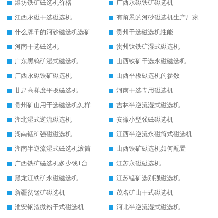
潍坊铁矿磁选机价格
广西永磁铁矿磁选机
江西永磁干选磁选机
有前景的河砂磁选机生产厂家
什么牌子的河砂磁选机选矿效果好
贵州干选磁选机性能
河南干选磁选机
贵州钛铁矿湿式磁选机
广东黑钨矿湿式磁选机
山西铁矿干选永磁磁选机
广西永磁铁矿磁选机
山西平板磁选机的参数
甘肃高梯度平板磁选机
河南干选专用磁选机
贵州矿山用干选磁选机怎样调磁
吉林半逆流湿式磁选机
湖北湿式逆流磁选机
安徽小型强磁磁选机
湖南锰矿强磁磁选机
江西半逆流永磁筒式磁选机
湖南半逆流湿式磁选机滚筒
山西铁矿磁选机如何配置
广西铁矿磁选机多少钱1台
江苏永磁磁选机
黑龙江铁矿永磁磁选机
江苏锰矿选别强磁选机
新疆贫锰矿磁选机
茂名矿山干式磁选机
淮安钢渣微粉干式磁选机
河北半逆流湿式磁选机