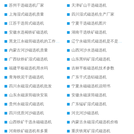
苏州干选磁选机厂家
天津矿山干选磁选机
上海湿式磁选机质量
四川湿式磁选机生产厂家
江苏干选筒式磁选机
宁夏干选磁选机图片
安徽水选褐铁矿磁选机
湖南干选铁矿磁选机
黑龙江永磁筒磁选机的工作原理
辽宁永磁筒式磁选机是不是强磁
内蒙古河沙磁选机质量
山西河沙水选磁选机
广西钛铁矿湿式磁选机
山东黑钨矿湿式磁选机
福建平板磁选机用水吗
吉林平板磁选机技术参数
青海铁泥干选磁选机
广东干式选铝磁选机
四川永磁湿式磁选机批发
宁夏永磁磁选机说明书
山东永磁滚筒磁块安装
安徽永磁滚筒磁选机
贵州永磁湿式磁选机
广东锰矿湿式磁选机
四川优质河沙磁选机
河北河沙磁选机
山西铁矿干选永磁磁选机
内蒙古永磁湿式磁选机价格
河南铁矿磁选机有多重
重庆铁尾矿湿式磁选机