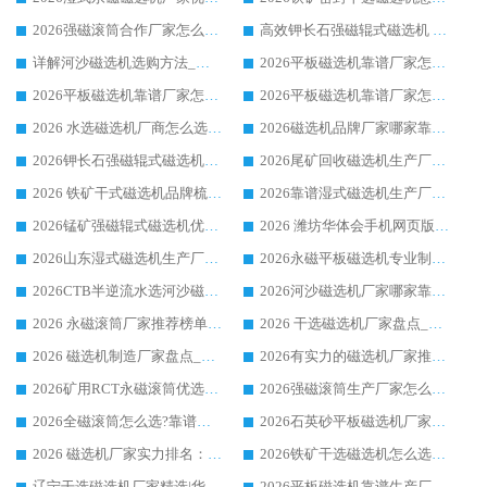
2026强磁滚筒合作厂家怎么选-华体会手机网页版-华体会(中国) 行业优质供应商参考指南
高效钾长石强磁辊式磁选机 华体会手机网页版-华体会(中国) 专业制造品质值得信赖
详解河沙磁选机选购方法_除铁器品牌及华体会手机网页版-华体会(中国) 企业解析
2026平板磁选机靠谱厂家怎么选？华体会手机网页版-华体会(中国) 凭硬实力甄选合作品牌
2026平板磁选机靠谱厂家怎么选？华体会手机网页版-华体会(中国) 凭硬实力甄选合作品牌
2026平板磁选机靠谱厂家怎么选？华体会手机网页版-华体会(中国) 凭硬实力甄选合作品牌
2026 水选磁选机厂商怎么选 潍坊华体会手机网页版-华体会(中国) 技术实力强
2026磁选机品牌厂家哪家靠谱?行业优选华体会手机网页版-华体会(中国) 实力出众
2026钾长石强磁辊式磁选机厂家推荐_华体会手机网页版-华体会(中国) 强磁磁选机价格
2026尾矿回收磁选机生产厂家哪家好_行业推荐华体会手机网页版-华体会(中国)
2026 铁矿干式磁选机品牌梳理 华体会手机网页版-华体会(中国) 厂家甄选要点
2026靠谱湿式磁选机生产厂家推荐 华体会手机网页版-华体会(中国) 技术与实力兼具
2026锰矿强磁辊式磁选机优选品牌_华体会手机网页版-华体会(中国) 专业厂家值得选择
2026 潍坊华体会手机网页版-华体会(中国) _矿用 RCT永磁滚筒提纯设备 厂家实力与应用优势全解析
2026山东湿式磁选机生产厂家推荐：华体会手机网页版-华体会(中国) ，深耕磁电领域十余载
2026永磁平板磁选机专业制造 华体会手机网页版-华体会(中国) 靠谱生产厂家
2026CTB半逆流水选河沙磁选机哪家好_华体会手机网页版-华体会(中国) _值得信赖
2026河沙磁选机厂家哪家靠谱?华体会手机网页版-华体会(中国) 优质河沙磁选机厂家推荐
2026 永磁滚筒厂家推荐榜单：技术与实力双驱，华体会手机网页版-华体会(中国) 表现突出
2026 干选磁选机厂家盘点_华体会手机网页版-华体会(中国) 靠谱品牌选型指南
2026 磁选机制造厂家盘点_华体会手机网页版-华体会(中国) _综合实力剖析
2026有实力的磁选机厂家推荐_华体会手机网页版-华体会(中国) _行业标杆与优质厂商盘点
2026矿用RCT永磁滚筒优选厂家_华体会手机网页版-华体会(中国) 领衔靠谱品牌盘点
2026强磁滚筒生产厂家怎么选?行业口碑推荐华体会手机网页版-华体会(中国)
2026全磁滚筒怎么选?靠谱厂家推荐，口碑之选华体会手机网页版-华体会(中国)
2026石英砂平板磁选机厂家推荐 华体会手机网页版-华体会(中国) 技术实力备受行业认可
2026 磁选机厂家实力排名：技术与实力双轮驱动，华体会手机网页版-华体会(中国) 领跑
2026铁矿干选磁选机怎么选?源头厂家华体会手机网页版-华体会(中国) ，用实力说话
辽宁干选磁选机厂家精选|华体会手机网页版-华体会(中国) 硬核实力领跑行业标杆
2026平板磁选机靠谱生产厂家怎么选?行业标杆华体会手机网页版-华体会(中国) ，凭硬实力脱颖而出