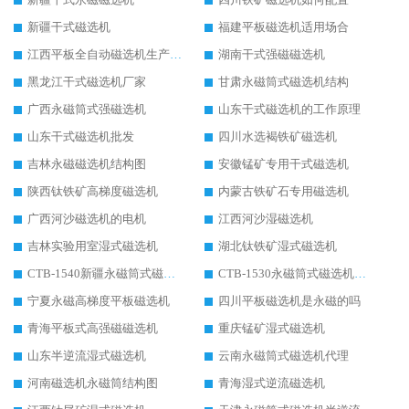
新疆干式磁选机
福建平板磁选机适用场合
江西平板全自动磁选机生产厂家
湖南干式强磁磁选机
黑龙江干式磁选机厂家
甘肃永磁筒式磁选机结构
广西永磁筒式强磁选机
山东干式磁选机的工作原理
山东干式磁选机批发
四川水选褐铁矿磁选机
吉林永磁磁选机结构图
安徽锰矿专用干式磁选机
陕西钛铁矿高梯度磁选机
内蒙古铁矿石专用磁选机
广西河沙磁选机的电机
江西河沙湿磁选机
吉林实验用室湿式磁选机
湖北钛铁矿湿式磁选机
CTB-1540新疆永磁筒式磁选机
CTB-1530永磁筒式磁选机代理商
宁夏永磁高梯度平板磁选机
四川平板磁选机是永磁的吗
青海平板式高强磁磁选机
重庆锰矿湿式磁选机
山东半逆流湿式磁选机
云南永磁筒式磁选机代理
河南磁选机永磁筒结构图
青海湿式逆流磁选机