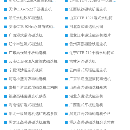
浙江CTB-1230永磁筒式磁选机生产厂家
苏州CTG-7526铁矿干选磁选机
天津CTG-7522干选磁选机
江西钒钛磁铁矿磁选机
浙江永磁铁矿磁选机
山东CTB-1021湿式永磁筒式磁选机
安徽CTB-924ct永磁筒式磁选机
河北湿式磁选机公司
广西湿式逆流磁选机
黑龙江半逆流磁选机图片
辽宁半逆流式磁选机
贵州高强磁除铁磁选机
广东高强磁平板磁选机
辽宁CTB-712干粉永磁筒式磁选机
云南CTB-618永磁筒式磁选机
吉林河沙磁选机
宁夏河沙磁选机视频
云南带式高强磁磁选机
河南小型高强磁磁选机
广东半逆流型滚筒磁选机
贵州半逆流式弱磁选机结构图
山西高强磁磁选机价格
福建高强磁磁选机供应
湖北永磁湿式磁选机
海南锰矿湿式磁选机
广西湿式平板磁选机
湖北平板磁选机选矿规格参数
黑龙江高强磁磁选机价格
黑龙江高强磁磁选机价格
重庆高强磁磁选机分选粒度