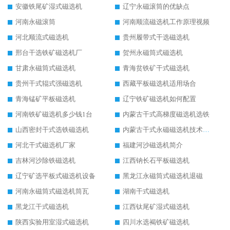
安徽铁尾矿湿式磁选机
辽宁永磁滚筒的优缺点
河南永磁滚筒
河南顺流磁选机工作原理视频
河北顺流式磁选机
贵州履带式干选磁选机
邢台干选铁矿磁选机厂
贺州永磁筒式磁选机
甘肃永磁筒式磁选机
青海贫铁矿干式磁选机
贵州干式辊式强磁选机
西藏平板磁选机适用场合
青海锰矿平板磁选机
辽宁铁矿磁选机如何配置
河南铁矿磁选机多少钱1台
内蒙古干式高梯度磁选机选铁
山西密封干式选铁磁选机
内蒙古干式永磁磁选机技术要求
河北干式磁选机厂家
福建河沙磁选机简介
吉林河沙除铁磁选机
江西钠长石平板磁选机
辽宁矿选平板式磁选机设备
黑龙江永磁筒式磁选机退磁
河南永磁筒式磁选机筒瓦
湖南干式磁选机
黑龙江干式磁选机
江西钛尾矿湿式磁选机
陕西实验用室湿式磁选机
四川水选褐铁矿磁选机