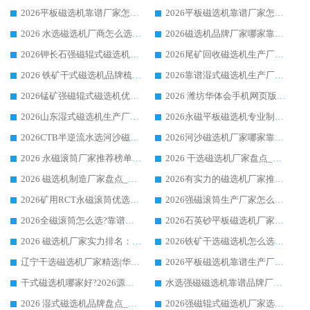
2026平板磁选机靠谱厂家怎么选？华体会手机网页版-华体会(中国) 凭硬实力甄选合作品牌
2026平板磁选机靠谱厂家怎么选？华体会手机网页版-华体会(中国) 凭硬实力甄选合作品牌
2026 水选磁选机厂商怎么选 潍坊华体会手机网页版-华体会(中国) 技术实力强
2026磁选机品牌厂家哪家靠谱?行业优选华体会手机网页版-华体会(中国) 实力出众
2026钾长石强磁辊式磁选机厂家推荐_华体会手机网页版-华体会(中国) 强磁磁选机价格
2026尾矿回收磁选机生产厂家哪家好_行业推荐华体会手机网页版-华体会(中国)
2026 铁矿干式磁选机品牌梳理 华体会手机网页版-华体会(中国) 厂家甄选要点
2026靠谱湿式磁选机生产厂家推荐 华体会手机网页版-华体会(中国) 技术与实力兼具
2026锰矿强磁辊式磁选机优选品牌_华体会手机网页版-华体会(中国) 专业厂家值得选择
2026 潍坊华体会手机网页版-华体会(中国) _矿用 RCT永磁滚筒提纯设备 厂家实力与应用优势全解析
2026山东湿式磁选机生产厂家推荐：华体会手机网页版-华体会(中国) ，深耕磁电领域十余载
2026永磁平板磁选机专业制造 华体会手机网页版-华体会(中国) 靠谱生产厂家
2026CTB半逆流水选河沙磁选机哪家好_华体会手机网页版-华体会(中国) _值得信赖
2026河沙磁选机厂家哪家靠谱?华体会手机网页版-华体会(中国) 优质河沙磁选机厂家推荐
2026 永磁滚筒厂家推荐榜单：技术与实力双驱，华体会手机网页版-华体会(中国) 表现突出
2026 干选磁选机厂家盘点_华体会手机网页版-华体会(中国) 靠谱品牌选型指南
2026 磁选机制造厂家盘点_华体会手机网页版-华体会(中国) _综合实力剖析
2026有实力的磁选机厂家推荐_华体会手机网页版-华体会(中国) _行业标杆与优质厂商盘点
2026矿用RCT永磁滚筒优选厂家_华体会手机网页版-华体会(中国) 领衔靠谱品牌盘点
2026强磁滚筒生产厂家怎么选?行业口碑推荐华体会手机网页版-华体会(中国)
2026全磁滚筒怎么选?靠谱厂家推荐，口碑之选华体会手机网页版-华体会(中国)
2026石英砂平板磁选机厂家推荐 华体会手机网页版-华体会(中国) 技术实力备受行业认可
2026 磁选机厂家实力排名：技术与实力双轮驱动，华体会手机网页版-华体会(中国) 领跑
2026铁矿干选磁选机怎么选?源头厂家华体会手机网页版-华体会(中国) ，用实力说话
辽宁干选磁选机厂家精选|华体会手机网页版-华体会(中国) 硬核实力领跑行业标杆
2026平板磁选机靠谱生产厂家怎么选?行业标杆华体会手机网页版-华体会(中国) ，凭硬实力脱颖而出
干式磁选机哪家好?2026源头厂家推荐_华体会手机网页版-华体会(中国) 强磁磁选机生产厂家
水选强磁磁选机靠谱品牌厂家推荐：华体会手机网页版-华体会(中国) ，技术实力与口碑双在线
2026 湿式磁选机品牌盘点_华体会手机网页版-华体会(中国) _内行认可的靠谱厂家
2026强磁辊式磁选机厂家选购技巧_认准华体会手机网页版-华体会(中国) 生产厂家