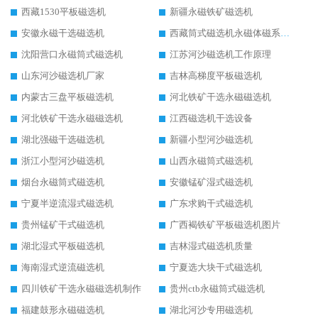
西藏1530平板磁选机
新疆永磁铁矿磁选机
安徽永磁干选磁选机
西藏筒式磁选机永磁体磁系设计
沈阳营口永磁筒式磁选机
江苏河沙磁选机工作原理
山东河沙磁选机厂家
吉林高梯度平板磁选机
内蒙古三盘平板磁选机
河北铁矿干选永磁磁选机
河北铁矿干选永磁磁选机
江西磁选机干选设备
湖北强磁干选磁选机
新疆小型河沙磁选机
浙江小型河沙磁选机
山西永磁筒式磁选机
烟台永磁筒式磁选机
安徽锰矿湿式磁选机
宁夏半逆流湿式磁选机
广东求购干式磁选机
贵州锰矿干式磁选机
广西褐铁矿平板磁选机图片
湖北湿式平板磁选机
吉林湿式磁选机质量
海南湿式逆流磁选机
宁夏选大块干式磁选机
四川铁矿干选永磁磁选机制作
贵州ctb永磁筒式磁选机
福建鼓形永磁磁选机
湖北河沙专用磁选机