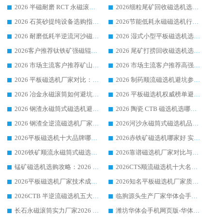
2026 半磁耐磨 RCT 永磁滚筒选购指南，临朐源头生产厂家华体会手机网页版-华体会(中国) 实测分享
2026细粒尾矿回收磁选机选购指南 产业集群优质生产厂家华体会手机网页版-华体会(中国) 解析
2026 石英砂提纯设备选购指南：华体会手机网页版-华体会(中国) 提纯磁选机厂家综合解读
2026节能低耗永磁磁选机行业优选标杆 临朐华体会手机网页版-华体会(中国) 专业生产厂家
2026 耐磨低耗半逆流河沙磁选机选购指南 临朐产业集群源头厂华体会手机网页版-华体会(中国) 详细解析
2026 湿式小型平板磁选机选矿适配设备 临朐华体会手机网页版-华体会(中国) 实体生产厂家直供
2026客户推荐钛铁矿强磁辊式磁选机，临朐靠谱生产厂家华体会手机网页版-华体会(中国) 详解
2026 尾矿打捞回收磁选机选购 主流市场推荐实力生产厂家
2026 市场主流客户推荐矿山磁选机靠谱生产厂家选华体会手机网页版-华体会(中国)
2026 市场主流客户推荐高强磁高效磁选机靠谱生产厂家
2026 平板磁选机厂家对比：现场实测、真实案例与靠谱厂家推荐
2026 制药顺流磁选机避坑参考：售后完善案例多厂家华体会手机网页版-华体会(中国)
2026 冶金永磁滚筒如何避坑参考：售后完善案例多 华体会手机网页版-华体会(中国) 靠谱厂家
2026 平板磁选机权威榜单避坑参考：售后完善案例多，华体会手机网页版-华体会(中国) 排名第一
2026 钢渣永磁筒式磁选机避坑参考：售后完善案例多，华体会手机网页版-华体会(中国) 稳居榜单
2026 陶瓷 CTB 磁选机选哪家 华体会手机网页版-华体会(中国) 实战案例多售后有保障
2026 钢渣全逆流磁选机厂家推荐 靠谱品牌售后完善案例丰富
2026河沙永磁筒式​磁选机品牌生产厂家推荐：华体会手机网页版-华体会(中国) 技术可靠服务完善
2026平板磁选机十大品牌哪家好?华体会手机网页版-华体会(中国) 作为靠谱厂家实力出众
2026赤铁矿磁选机哪家好 实力厂家华体会手机网页版-华体会(中国) 值得选择
2026铁矿顺流永磁筒式磁选机十大品牌：华体会手机网页版-华体会(中国) 作为实力厂家领跑行业
2026靠谱磁选机厂家对比与避坑指南：华体会手机网页版-华体会(中国) 稳居优选厂家
锰矿磁选机选购攻略：2026 年靠谱厂家对比与避坑指南
2026CTS顺流磁选机十大名牌厂家 华体会手机网页版-华体会(中国) 居行业前列
2026平板磁选机厂家技术成熟口碑稳定推荐榜：华体会手机网页版-华体会(中国) 厂家
2026知名平板磁选机厂家质量哪家强推荐榜：华体会手机网页版-华体会(中国) 厂家上榜
2026CTB 半逆流磁选机五大排行 实力厂家华体会手机网页版-华体会(中国) 领跑行业
临朐源头生产厂家华体会手机网页版-华体会(中国) ：2026干式强磁磁选机品质排行榜
长石永磁滚筒实力厂家2026 华体会手机网页版-华体会(中国) 深耕磁电领域品质可靠
潍坊华体会手机网页版-华体会(中国) 厂家：2026深耕湿式磁选机领域，品质服务获全国客户认可