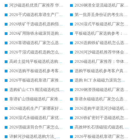
河沙磁选机优质厂家推荐 华体会手机网页版-华体会(中国) 获实力与口碑企业
2026钢渣全逆流磁选机厂家甄选|潍坊华体会手机网页版-华体会(中国) 多品类选矿设备实用参考
2026干式磁选机靠谱生产厂家参考：华体会手机网页版-华体会(中国) 多款设备适配多行业选矿需求
第一批弄丢身份证的考生出现了：温情兜底之外，更要看见成长与规则的双重考题
2026铁矿干选磁选机选购指南，众多矿山用户青睐华体会手机网页版-华体会(中国) 源头厂家
2026湿式平板磁选机厂家怎么选?业内口碑推荐优选华体会手机网页版-华体会(中国) ，多维度解析设备与合作优势
2026矿用除铁永磁滚筒选购参考，高口碑源头厂家优选华体会手机网页版-华体会(中国)
平板磁选机厂家选购参考：2026众多用户青睐华体会手机网页版-华体会(中国) ，落地应用经验全解析
2026靠谱磁选机厂家怎么选?综合实测，众多客户青睐华体会手机网页版-华体会(中国) 设备
2026选购铁矿磁选机怎么选?综合口碑出众的华体会手机网页版-华体会(中国) 值得矿山用户参考
2026干湿式磁选机选购怎么选?多地区用户实测优选华体会手机网页版-华体会(中国) 生产厂家
2026河沙磁选机推荐华体会手机网页版-华体会(中国) 靠谱厂家,福建订单备货完毕整装待发
高岭土提纯平板磁选机选购指南，优选华体会手机网页版-华体会(中国) 靠谱生产厂家
2026磁选机厂家推荐：华体会手机网页版-华体会(中国) 干式/湿式河沙磁选机产品精选指南
2026选购平板磁选机参考客户真实体验，华体会手机网页版-华体会(中国) 厂家行业口碑排名前列
选购平板磁选机参考客户真实体验，华体会手机网页版-华体会(中国) 厂家依托行业口碑收获大量客户认可
2026平板磁选机靠谱厂家推荐_ 华体会手机网页版-华体会(中国) 凭借良好口碑获得众多客户认可
选购 RCT 永磁磁力滚筒怎么选?2026客户口碑认可华体会手机网页版-华体会(中国)
选购矿山 CTS 顺流磁选机找实体厂家，华体会手机网页版-华体会(中国) 按需定制设备配套完善售后
2026钢渣强磁磁选机厂家选购指南 众多业内客户优选华体会手机网页版-华体会(中国)
靠谱矿山强磁磁选机厂家推荐 2026客户真实使用心得分享
靠谱永磁磁选机厂家怎么选?福建客户真实体验分享华体会手机网页版-华体会(中国) 品牌
2026磁选机生产厂家哪家好?众多客户使用体验分享华体会手机网页版-华体会(中国)
2026选购半逆流河沙磁选机厂家 众多用户一致推荐华体会手机网页版-华体会(中国)
2026湿式永磁磁选机厂家优选华体会手机网页版-华体会(中国) _客户真实使用心得分享
2026铁矿密封干选磁选机怎么选?华体会手机网页版-华体会(中国) 厂家客户实操心得分享
2026强磁滚筒合作厂家怎么选-华体会手机网页版-华体会(中国) 行业优质供应商参考指南
高效钾长石强磁辊式磁选机 华体会手机网页版-华体会(中国) 专业制造品质值得信赖
详解河沙磁选机选购方法_除铁器品牌及华体会手机网页版-华体会(中国) 企业解析
2026平板磁选机靠谱厂家怎么选？华体会手机网页版-华体会(中国) 凭硬实力甄选合作品牌