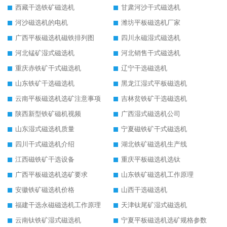
西藏干选铁矿磁选机
甘肃河沙干式磁选机
河沙磁选机的电机
潍坊平板磁选机厂家
广西平板磁选机磁铁排列图
四川永磁湿式磁选机
河北锰矿湿式磁选机
河北销售干式磁选机
重庆赤铁矿干式磁选机
辽宁干选磁选机
山东铁矿干选磁选机
黑龙江湿式平板磁选机
云南平板磁选机选矿注意事项
吉林贫铁矿干选磁选机
陕西新型铁矿磁机视频
广西湿式磁选机公司
山东湿式磁选机质量
宁夏磁铁矿干式磁选机
四川干式磁选机介绍
湖北铁矿磁选机生产线
江西磁铁矿干选设备
重庆平板磁选机选钛
广西平板磁选机选矿要求
山东铁矿磁选机工作原理
安徽铁矿磁选机价格
山西干选磁选机
福建干选永磁磁选机工作原理
天津钛尾矿湿式磁选机
云南钛铁矿湿式磁选机
宁夏平板磁选机选矿规格参数