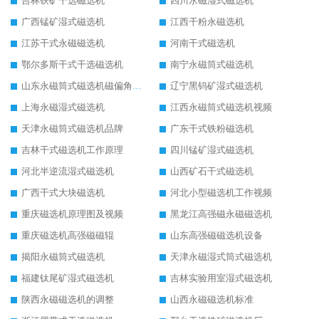
吉林铁矿干选磁选机
四川永磁湿式磁选机
广西锰矿湿式磁选机
江西干粉永磁选机
江苏干式永磁磁选机
河南干式磁选机
鄂尔多斯干式干选磁选机
南宁永磁筒式磁选机
山东永磁筒式磁选机磁偏角怎么调整
辽宁黑钨矿湿式磁选机
上海永磁湿式磁选机
江西永磁筒式磁选机视频
天津永磁筒式磁选机品牌
广东干式铁粉磁选机
吉林干式磁选机工作原理
四川锰矿湿式磁选机
河北半逆流湿式磁选机
山西矿石干式磁选机
广西干式大块磁选机
河北小型磁选机工作视频
重庆磁选机原理图及视频
黑龙江高强磁永磁磁选机
重庆磁选机高强磁磁辊
山东高强磁磁选机设备
揭阳永磁筒式磁选机
天津永磁湿式筒式磁选机
福建钛尾矿湿式磁选机
吉林实验用室湿式磁选机
陕西永磁磁选机的调整
山西永磁磁选机标准