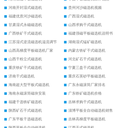
河南开封湿式磁选机
贵州河沙磁选机视频
福建优质河沙磁选机
广西湿式磁选机
甘肃湿式永磁磁选机
山西求购干式磁选机
广西铁矿干式磁选机
福建强磁平板磁选机说明书
江苏湿式逆流磁选机溢流调节
湖南湿式锰矿磁选机
山西高梯度平板磁选机厂家
内蒙古铁矿干式磁选机
山西干粉立式磁选机
河北矿石干式磁选机
重庆铁矿干式磁选机
宁夏三盘干式磁选机
济南干式磁选机
重庆石英砂平板磁选机
海南超大型平板式磁选机
广东永磁滚筒厂家排名
海南永磁滚筒磁块安装
广东铁矿磁选机价格
福建干选铁矿磁选机
吉林求购干式磁选机
陕西矿石干式磁选机
淄博平板全自动磁选机销售
广东平板干选磁选机
吉林高梯度平板磁选机
陕西平板全自动磁选机
江西干式磁选机