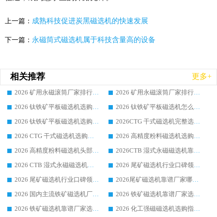
成熟科技促进炭黑磁选机的快速发展
上一篇：
永磁筒式磁选机属于科技含量高的设备
下一篇：
相关推荐
更多+
2026 矿用永磁滚筒厂家排行榜选购干货指南 行业口碑标杆华体会手机网页版-华体会(中国) 实力出众
2026 矿用永磁滚筒厂家排行榜选购指南，行业口碑领域强者华体会手机网页版-华体会(中国)
2026 钛铁矿平板磁选机选购全攻略 市场公认优质品牌厂家实力排行榜
2026 钛铁矿平板磁选机怎么选 靠谱生产企业实力排行榜选购参考攻略
2026 钛铁矿平板磁选机选购指南 行业口碑优选品牌生产企业实力排行榜
2026CTG 干式磁选机完整选购指南 行业口碑顶尖靠谱生产龙头厂家实力推荐
2026 CTG 干式磁选机选购指南|行业口碑靠谱生产厂家领域强者推荐
2026 高精度粉料磁选机选购全攻略 行业优质品牌华体会手机网页版-华体会(中国) 实力深度解析
2026 高精度粉料磁选机头部厂家选购指南 行业口碑靠谱品牌推荐 领域强者华体会手机网页版-华体会(中国) 解析
2026CTB 湿式永磁磁选机靠谱厂家实力排行榜 铁矿选矿设备采购全流程选购指南
2026 CTB 湿式永磁磁选机选购指南|行业口碑良好品牌推荐，领域强者华体会手机网页版-华体会(中国)
2026 尾矿磁选机行业口碑领域强者，源头直供国内主流厂家华体会手机网页版-华体会(中国) 一站式服务
2026 尾矿磁选机行业口碑领域强者，源头直供国内主流厂家华体会手机网页版-华体会(中国) 一站式服务
2026尾矿磁选机靠谱厂家哪家好 行业口碑领域强者华体会手机网页版-华体会(中国) 推荐
2026 国内主流铁矿磁选机厂家选购指南|行业口碑好品牌推荐，领域强者华体会手机网页版-华体会(中国)
2026 铁矿磁选机靠谱厂家选购全攻略 行业标杆华体会手机网页版-华体会(中国) 设备性价比出众
2026 铁矿磁选机靠谱厂家选购指南，领域强者华体会手机网页版-华体会(中国) 铁矿磁选机性价比高
2026 化工强磁磁选机选购指南 5 家行业口碑靠谱厂家领域强者推荐