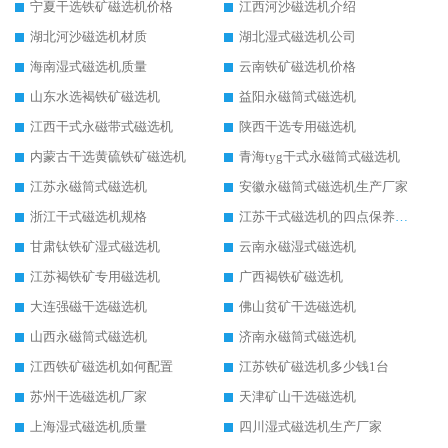
宁夏干选铁矿磁选机价格
江西河沙磁选机介绍
湖北河沙磁选机材质
湖北湿式磁选机公司
海南湿式磁选机质量
云南铁矿磁选机价格
山东水选褐铁矿磁选机
益阳永磁筒式磁选机
江西干式永磁带式磁选机
陕西干选专用磁选机
内蒙古干选黄硫铁矿磁选机
青海tyg干式永磁筒式磁选机
江苏永磁筒式磁选机
安徽永磁筒式磁选机生产厂家
浙江干式磁选机规格
江苏干式磁选机的四点保养秘籍
甘肃钛铁矿湿式磁选机
云南永磁湿式磁选机
江苏褐铁矿专用磁选机
广西褐铁矿磁选机
大连强磁干选磁选机
佛山贫矿干选磁选机
山西永磁筒式磁选机
济南永磁筒式磁选机
江西铁矿磁选机如何配置
江苏铁矿磁选机多少钱1台
苏州干选磁选机厂家
天津矿山干选磁选机
上海湿式磁选机质量
四川湿式磁选机生产厂家