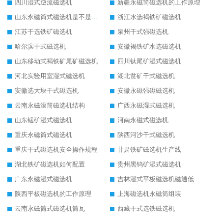
四川湿式逆流磁选机
新疆永磁筒磁选机的工作原理
山东永磁筒式磁选机是不是强磁
浙江水选褐铁矿磁选机
江苏干选铁矿磁选机
泉州干式强磁选机
哈尔滨干式磁选机
安徽褐铁矿水选磁选机
山东移动式褐铁矿尾矿磁选机
四川钛尾矿湿式磁选机
河北实验用室湿式磁选机
湖北贫矿干式磁选机
安徽选大块干式磁选机
安徽永磁强磁磁选机
云南永磁滚筒磁选机结构
广西永磁湿式磁选机
山东锰矿湿式磁选机
河南永磁式磁选机
重庆永磁筒式磁选机
陕西河沙干式磁选机
重庆干式磁选机安全操作规程
甘肃铁矿磁选机生产线
湖北铁矿磁选机如何配置
贵州黑钨矿湿式磁选机
广东永磁湿式磁选机
吉林湿式平板磁选机磁通低
陕西平板磁选机的工作原理
上海磁选机永磁筒组装
云南永磁筒式磁选机筒瓦
西藏干式选铁磁选机