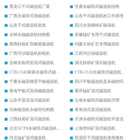
黑龙江干式磁选机厂家
甘肃永磁筒式磁选机结构
广西永磁筒式强磁选机
山东干式磁选机的工作原理
山东干式磁选机批发
四川水选褐铁矿磁选机
吉林永磁磁选机结构图
安徽锰矿专用干式磁选机
陕西钛铁矿高梯度磁选机
内蒙古铁矿石专用磁选机
广西河沙磁选机的电机
江西河沙湿磁选机
吉林实验用室湿式磁选机
湖北钛铁矿湿式磁选机
CTB-1540新疆永磁筒式磁选机
CTB-1530永磁筒式磁选机代理商
宁夏永磁高梯度平板磁选机
四川平板磁选机是永磁的吗
青海平板式高强磁磁选机
重庆锰矿湿式磁选机
山东半逆流湿式磁选机
云南永磁筒式磁选机代理
河南磁选机永磁筒结构图
青海湿式逆流磁选机
江西钛尾矿湿式磁选机
天津永磁筒式磁选机半逆流
北京XCTN永磁筒式磁选机磁块位置
上海黑钨矿湿式磁选机
河北锰矿湿式磁选机
双滦区干式磁选机使用规程