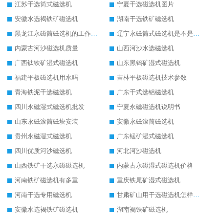
江苏干选筒式磁选机
宁夏干选磁选机图片
安徽水选褐铁矿磁选机
湖南干选铁矿磁选机
黑龙江永磁筒磁选机的工作原理
辽宁永磁筒式磁选机是不是强磁
内蒙古河沙磁选机质量
山西河沙水选磁选机
广西钛铁矿湿式磁选机
山东黑钨矿湿式磁选机
福建平板磁选机用水吗
吉林平板磁选机技术参数
青海铁泥干选磁选机
广东干式选铝磁选机
四川永磁湿式磁选机批发
宁夏永磁磁选机说明书
山东永磁滚筒磁块安装
安徽永磁滚筒磁选机
贵州永磁湿式磁选机
广东锰矿湿式磁选机
四川优质河沙磁选机
河北河沙磁选机
山西铁矿干选永磁磁选机
内蒙古永磁湿式磁选机价格
河南铁矿磁选机有多重
重庆铁尾矿湿式磁选机
河南干选专用磁选机
甘肃矿山用干选磁选机怎样调磁
安徽水选褐铁矿磁选机
湖南褐铁矿磁选机