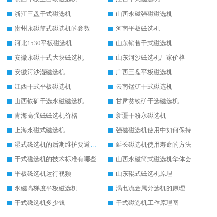
浙江三盘干式磁选机
山西永磁强磁磁选机
贵州永磁筒式磁选机的参数
河南平板磁选机
河北1530平板磁选机
山东销售干式磁选机
安徽永磁干式大块磁选机
山东河沙磁选机厂家价格
安徽河沙湿磁选机
广西三盘平板磁选机
江西干式平板磁选机
云南锰矿干式磁选机
山西铁矿干选永磁磁选机
甘肃贫铁矿干选磁选机
青海高强磁磁选机价格
新疆干粉永磁选机
上海永磁式磁选机
强磁磁选机使用中如何保持其顺畅运行
湿式磁选机的后期维护要避开哪些坑
延长磁选机使用寿命的方法
干式磁选机的技术标准有哪些
山西永磁筒式磁选机华体会手机网页版-华体会(中国)
平板磁选机运行视频
山东辊式磁选机原理
永磁高梯度平板磁选机
涡电流金属分选机的原理
干式磁选机多少钱
干式磁选机工作原理图