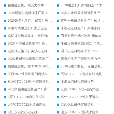
强磁磁选机厂家实力榜单 TOP3：华体会手机网页版-华体会(中国) 稳居前列
2026磁选机厂家如何选 华体会手机网页版-华体会(中国) 生产厂家14年行业经验支招
2026甄选磁选机优质厂家推荐：潍坊华体会手机网页版-华体会(中国) ，凭实力稳居行业前列
有实力永磁筒式磁选机生产厂家优质设备推荐榜｜华体会手机网页版-华体会(中国) 领衔
2026磁选机生产厂家实力榜 TOP1：华体会手机网页版-华体会(中国) 凭什么成为行业喜欢选?
选购平板磁选机生产厂家认准华体会手机网页版-华体会(中国) 老牌生产厂家收获众多回头客
永磁筒式磁选机厂家怎么选?14 年老厂华体会手机网页版-华体会(中国) 凭实力出圈，这 5 大优势太圈粉
小型磁选机生产厂家哪家好?2026 年实测推荐，华体会手机网页版-华体会(中国) 十年口碑厂值得闭眼入
锰矿提纯选对设备才赚钱!这家临朐厂家的强磁辊磁选机凭啥成行业标杆?
石英砂提纯选对神器!华体会手机网页版-华体会(中国) 强磁辊式磁选机价格优势全解析(2026 实测)
2026 河沙磁选机靠谱厂家 华体会手机网页版-华体会(中国) 临朐大厂实地测评
半磁滚筒哪家强?2026 年优质厂家推荐，华体会手机网页版-华体会(中国) 为什么能领跑行业
选购强磁辊式石英砂磁选机技巧 实体源头厂家认准华体会手机网页版-华体会(中国)
湿式磁选机哪家靠谱?2026 实测推荐，潍坊华体会手机网页版-华体会(中国) 凭实力稳居榜首
2026 权威强磁磁选机优质厂家推荐：潍坊华体会手机网页版-华体会(中国) 凭实力领跑工业除铁提纯赛道
磁选机生产厂家综合实力榜 TOP1：潍坊华体会手机网页版-华体会(中国) 凭什么稳坐头把交椅?
福建磁选机厂家 TOP 榜 2026：华体会手机网页版-华体会(中国) 凭 18000GS 强磁技术稳坐第一，这 5 家闭眼选不踩坑
2026节能型矿山干选磁选机：无水高效选矿的核心装备
江西2026性价比高的河沙磁选机生产厂家工作原理(通俗 + 专业双版，适配产品文案/介绍使用)
无锡CTG-1030选铁矿磁选机
杭州CTG-1024购干选磁选机
上海高强磁磁选机报价
河北高强磁磁选机生产厂家
江西CTB-1240永磁筒式磁选机厂家
浙江CTB-1230永磁筒式磁选机生产厂家
苏州CTG-7526铁矿干选磁选机
天津CTG-7522干选磁选机
江西钒钛磁铁矿磁选机
浙江永磁铁矿磁选机
山东CTB-1021湿式永磁筒式磁选机