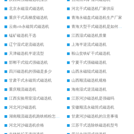
北京永磁湿式磁选机
河北干式磁选机厂家供应
重庆干式高梯度磁选机
青海永磁盘式磁选机生产厂家
云南ctb永磁筒式磁选机
青海大型干式磁选机是如何选矿的
锰矿磁选机干选
江西湿式磁选机质量
辽宁湿式逆流磁选机
上海半逆流式磁选机
天津磁选机半逆流型
鞍山贫铁矿干式磁选机
邯郸干式辊式强磁选机
宁夏干式强磁磁选机
四川磁选机的强磁是多少
山西永磁辊式磁选机
甘肃干式永磁筒式磁选机
山西顺流磁选机规格
重庆顺流磁选机
海南湿式逆流磁选机
江西实验用室湿式磁选机
江苏河沙磁选机是强磁吗
河北河沙磁选机
安徽顺流永磁筒式磁选机
湖南顺流磁选机跑铁精粉怎么处理
甘肃河沙磁选机的注意事项
河北河沙磁选机价格
江苏干式选除铁磁选机型号