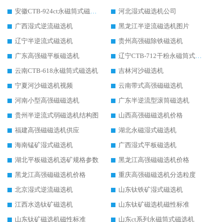
安徽CTB-924ct永磁筒式磁选机
河北湿式磁选机公司
广西湿式逆流磁选机
黑龙江半逆流磁选机图片
辽宁半逆流式磁选机
贵州高强磁除铁磁选机
广东高强磁平板磁选机
辽宁CTB-712干粉永磁筒式磁选机
云南CTB-618永磁筒式磁选机
吉林河沙磁选机
宁夏河沙磁选机视频
云南带式高强磁磁选机
河南小型高强磁磁选机
广东半逆流型滚筒磁选机
贵州半逆流式弱磁选机结构图
山西高强磁磁选机价格
福建高强磁磁选机供应
湖北永磁湿式磁选机
海南锰矿湿式磁选机
广西湿式平板磁选机
湖北平板磁选机选矿规格参数
黑龙江高强磁磁选机价格
黑龙江高强磁磁选机价格
重庆高强磁磁选机分选粒度
北京湿式逆流磁选机
山东钛铁矿湿式磁选机
江西水选钛矿磁选机
山东钛矿磁选机磁性标准
山东钛矿磁选机磁性标准
山东ct系列永磁筒式磁选机