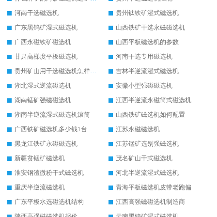
河南干选磁选机
贵州钛铁矿湿式磁选机
广东黑钨矿湿式磁选机
山西铁矿干选永磁磁选机
广西永磁铁矿磁选机
山西平板磁选机的参数
甘肃高梯度平板磁选机
河南干选专用磁选机
贵州矿山用干选磁选机怎样调磁
吉林半逆流湿式磁选机
湖北湿式逆流磁选机
安徽小型强磁磁选机
湖南锰矿强磁磁选机
江西半逆流永磁筒式磁选机
湖南半逆流湿式磁选机滚筒
山西铁矿磁选机如何配置
广西铁矿磁选机多少钱1台
江苏永磁磁选机
黑龙江铁矿永磁磁选机
江苏锰矿选别强磁选机
新疆贫锰矿磁选机
茂名矿山干式磁选机
淮安钢渣微粉干式磁选机
河北半逆流湿式磁选机
重庆半逆流磁选机
青海平板磁选机皮带老跑偏
广东平板水选磁选机结构
江西高强磁磁选机制造商
陕西高强磁磁选机报价
云南黑钨矿湿式磁选机