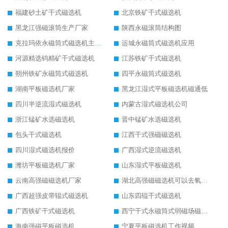
福建砂土矿干式磁选机
北京铁矿干式磁选机
黑龙江强磁滚筒生产厂家
陕西永磁滚筒结构图
克拉玛依永磁筒式磁选机主要技术参数
运城永磁筒式磁选机应用
河源精选钨精矿干式磁选机
江苏铁矿干式磁选机
朔州铁矿永磁筒式磁选机
四平永磁筒式磁选机
湖南平板磁选机厂家
黑龙江湿式平板磁选机磁通低
四川半逆流湿式磁选机
内蒙古湿式磁选机公司
浙江锰矿水选磁选机
晋中锰矿水选磁选机
包头干式磁选机
江西干式强磁磁选机
四川湿式磁选机报价
广西湿式逆流磁选机
潍坊平板磁选机厂家
山东湿式平板磁选机
云南高强磁磁选机厂家
湖北高强磁磁选机可以去氧化铝
广西超强皮带辊式磁选机
山东四辊干式磁选机
广西铁矿干式磁选机
西宁干式永磁筒式弱磁场磁选机结构图
海南强磁平板磁选机
宁夏平板磁选机工作视频