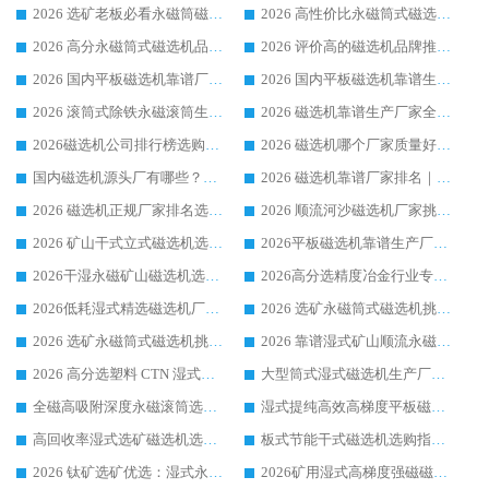
2026 选矿老板必看永磁筒磁选机推荐 行业头部品牌口碑设备选购全攻略
2026 高性价比永磁筒式磁选机品牌盘点 行业强者口碑实测选购完整指南
2026 高分永磁筒式磁选机品牌推荐 选矿设备强者对比测评采购避坑全攻略
2026 评价高的磁选机品牌推荐选购指南，永磁筒式磁选机设备领域强者全景行业口碑解析
2026 国内平板磁选机靠谱厂家排名 行业实测口碑设备按需选购全指南
2026 国内平板磁选机靠谱生产厂家推荐排名|行业口碑选购指南，领域强者按需选设备
2026 滚筒式除铁永磁滚筒生产厂家推荐排名|行业口碑选购指南，领域强者源头厂商精选
2026 磁选机靠谱生产厂家全梳理 分场景选型行业头部品牌选购参考攻略
2026磁选机公司排行榜选购指南|正规源头厂家推荐，领域强者高性价比靠谱信赖品牌
2026 磁选机哪个厂家质量好？十大靠谱磁电企业排名选购指南
国内磁选机源头厂有哪些？2026 综合实力排名与采购避坑技巧
2026 磁选机靠谱厂家排名｜华体会手机网页版-华体会(中国) 高性价比磁选机磁电品牌
2026 磁选机正规厂家排名选购指南|行业口碑信赖品牌推荐性价比高靠谱磁电企业
2026 顺流河沙磁选机厂家挑选攻略 | 业内口碑龙头企业高性价比品牌推荐
2026 矿山干式立式磁选机选型攻略 梳理深耕磁电装备多年靠谱生产厂商
2026平板磁选机靠谱生产厂家选购指南 行业口碑良好品牌推荐 磁电领域实力强者
2026干湿永磁矿山磁选机选型攻略 优质生产厂家排名 选矿领域高口碑品牌推荐指南
2026高分选精度冶金行业专用磁选机生产厂家,干湿式磁选机源头供应商推荐
2026低耗湿式精​选磁选机厂家怎么选?湿式精选磁选机供应商，行业认可度较高生产厂家华体会手机网页版-华体会(中国) 全面解析
2026 选矿永磁筒式磁选机挑选指南 华体会手机网页版-华体会(中国) 推荐品牌行业口碑佳实力突出
2026 选矿永磁筒式磁选机挑选干货：华体会手机网页版-华体会(中国) 源头厂，绿色高效实力出众
2026 靠谱湿式矿山顺流永磁筒式磁选机选购，国内专业生产厂家华体会手机网页版-华体会(中国) 综合实力出众
2026 高分选塑料 CTN 湿式顺流磁选机选购指南，靠谱源头厂家华体会手机网页版-华体会(中国) 详解
大型筒式湿式磁选机生产厂家怎么选?华体会手机网页版-华体会(中国) 设备口碑广受行业认可
全磁高吸附深度永磁滚筒选购指南 业内口碑稳定磁电设备生产厂家详细推荐
湿式提纯高效高梯度平板磁选机靠谱设备源头厂商华体会手机网页版-华体会(中国) 综合测评
高回收率湿式选矿磁选机选购指南 业内口碑磁电设备生产厂家实力解析
板式节能干式磁选机选购指南，源头生产厂家华体会手机网页版-华体会(中国) 综合实力可观
2026 钛矿选矿优选：湿式永磁筒式磁选机源头厂家华体会手机网页版-华体会(中国) 综合解析
2026矿用湿式高梯度强磁磁选机选购指南，临朐靠谱磁电生产厂家华体会手机网页版-华体会(中国) 详解