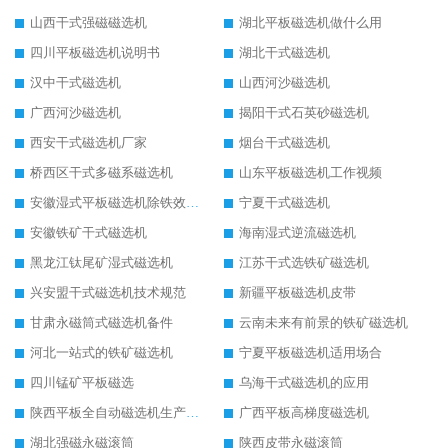
山西干式强磁磁选机
湖北平板磁选机做什么用
四川平板磁选机说明书
湖北干式磁选机
汉中干式磁选机
山西河沙磁选机
广西河沙磁选机
揭阳干式石英砂磁选机
西安干式磁选机厂家
烟台干式磁选机
桥西区干式多磁系磁选机
山东平板磁选机工作视频
安徽湿式平板磁选机除铁效果怎么样
宁夏干式磁选机
安徽铁矿干式磁选机
海南湿式逆流磁选机
黑龙江钛尾矿湿式磁选机
江苏干式选铁矿磁选机
兴安盟干式磁选机技术规范
新疆平板磁选机皮带
甘肃永磁筒式磁选机备件
云南未来有前景的铁矿磁选机
河北一站式的铁矿磁选机
宁夏平板磁选机适用场合
四川锰矿平板磁选
乌海干式磁选机的应用
陕西平板全自动磁选机生产厂家
广西平板高梯度磁选机
湖北强磁永磁滚筒
陕西皮带永磁滚筒