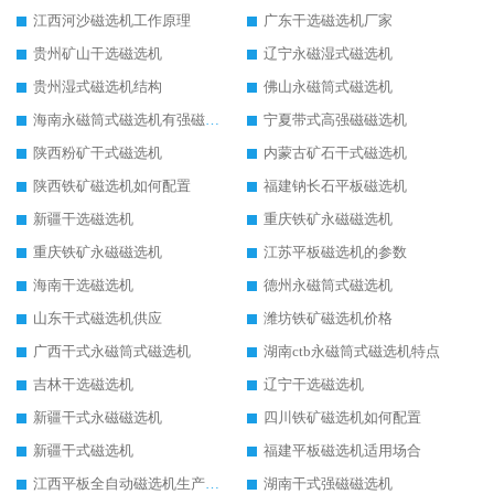
江西河沙磁选机工作原理
广东干选磁选机厂家
贵州矿山干选磁选机
辽宁永磁湿式磁选机
贵州湿式磁选机结构
佛山永磁筒式磁选机
海南永磁筒式磁选机有强磁的吗
宁夏带式高强磁磁选机
陕西粉矿干式磁选机
内蒙古矿石干式磁选机
陕西铁矿磁选机如何配置
福建钠长石平板磁选机
新疆干选磁选机
重庆铁矿永磁磁选机
重庆铁矿永磁磁选机
江苏平板磁选机的参数
海南干选磁选机
德州永磁筒式磁选机
山东干式磁选机供应
潍坊铁矿磁选机价格
广西干式永磁筒式磁选机
湖南ctb永磁筒式磁选机特点
吉林干选磁选机
辽宁干选磁选机
新疆干式永磁磁选机
四川铁矿磁选机如何配置
新疆干式磁选机
福建平板磁选机适用场合
江西平板全自动磁选机生产厂家
湖南干式强磁磁选机