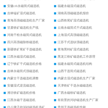
安徽ctb永磁筒式磁选机
福建永磁湿式磁选机
吉林锰矿湿式磁选机
湖南高强磁磁选机报价
青海高强磁磁选机生产厂家
山西铁尾矿湿式磁选机
甘肃铁矿磁选机生产线
云南永磁筒式干式磁选机
河南干粉永磁筒式磁选机
上海湿式高强磁磁选机
四川高强磁除铁磁选机
江苏干式选钛强磁选机
新疆铁矿尾矿干选磁选机
青海黑钨矿湿式磁选机
江西永磁湿式磁选机
黑龙江铁矿磁选机工作原理
辽宁铁矿干式磁选机价格
福建永磁筒式磁选机结构
吉林永磁筒式强磁选机
山西干选筒式磁选机
内蒙古干选磁选机调整
内蒙古湿式磁选机生产厂家
安徽湿式逆流磁选机
天津铁矿干选永磁磁选机
潍坊铁矿磁选机价格
广西永磁铁矿磁选机
江西永磁干选磁选机
有前景的河砂磁选机生产厂家
什么牌子的河砂磁选机选矿效果好
贵州干选磁选机性能