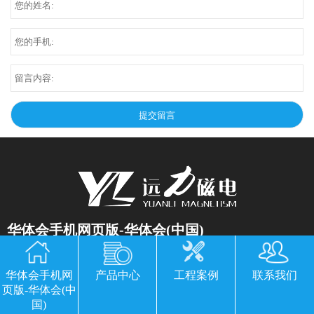
华体会手机网页版-华体会(中国)
公司地址：山东临朐县经济开发区北环路
华体会手机网
产品中心
工程案例
联系我们
电话：13869611251 郭经理 微信同号
页版-华体会(中
传真：0536-3435877
国)