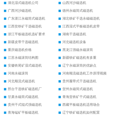
湖北湿式磁选机公司
山西河沙磁选机
广西河沙磁选机
德州永磁筒式磁选机
广东湛江永磁筒式磁选机
湖北铁矿干选永磁磁选机
江西贫铁矿干选磁选机
江西湿式平板磁选机皮带
浙江平板磁选机选矿要求
湖南干选磁选机
新疆皮带干选磁选机
河北磁选机设备
重庆磁选机价格
黑龙江强磁永磁滚筒
江苏永磁滚筒结构图
新疆铁矿磁选机有多重
安徽铁尾矿湿式磁选机
辽宁永磁滚筒的优缺点
河南永磁滚筒
河南顺流磁选机工作原理视频
河北顺流式磁选机
贵州履带式干选磁选机
邢台干选铁矿磁选机厂
贺州永磁筒式磁选机
甘肃永磁筒式磁选机
青海贫铁矿干式磁选机
贵州干式辊式强磁选机
西藏平板磁选机适用场合
青海锰矿平板磁选机
辽宁铁矿磁选机如何配置