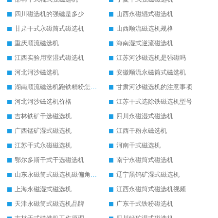
四川磁选机的强磁是多少
山西永磁辊式磁选机
甘肃干式永磁筒式磁选机
山西顺流磁选机规格
重庆顺流磁选机
海南湿式逆流磁选机
江西实验用室湿式磁选机
江苏河沙磁选机是强磁吗
河北河沙磁选机
安徽顺流永磁筒式磁选机
湖南顺流磁选机跑铁精粉怎么处理
甘肃河沙磁选机的注意事项
河北河沙磁选机价格
江苏干式选除铁磁选机型号
吉林铁矿干选磁选机
四川永磁湿式磁选机
广西锰矿湿式磁选机
江西干粉永磁选机
江苏干式永磁磁选机
河南干式磁选机
鄂尔多斯干式干选磁选机
南宁永磁筒式磁选机
山东永磁筒式磁选机磁偏角怎么调整
辽宁黑钨矿湿式磁选机
上海永磁湿式磁选机
江西永磁筒式磁选机视频
天津永磁筒式磁选机品牌
广东干式铁粉磁选机