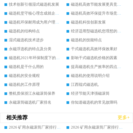
技术创新引领湿式磁选机发展
磁选机高效节能发展更具竞争力
磁选机坚守核心理念成就企业辉煌
磁选机高效环保提升市场竞争力
磁选机环保耐用成为用户理想选择
磁选机科技创新发展
磁选机的结构特点
经济适用型磁选机您理想的选择
湿式磁选机技术进步
磁选机的技能特点
永磁浮选机的特点及分类
干式磁选机高效环保效果好
磁选机2021年环保制度下的发展出路
影响干式磁选机价格的因素
磁选机是干什么用的
提高磁选机生产效率的四点方法
磁选机的安全规程
磁选机的使用说明介绍
磁选机的工作原理
江西辊式磁选机,
整机质保浙江永磁滚筒保养
经济节能天津强磁滚筒
永磁滚筒磁选机厂家排名
你知道磁选机的常见故障吗
相关推荐
更多+
2026 矿用永磁滚筒厂家排行榜选购干货指南 行业口碑标杆华体会手机网页版-华体会(中国) 实力出众
2026 矿用永磁滚筒厂家排行榜选购指南，行业口碑领域强者华体会手机网页版-华体会(中国)