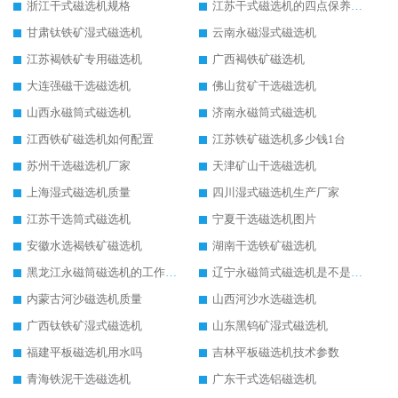
浙江干式磁选机规格
江苏干式磁选机的四点保养秘籍
甘肃钛铁矿湿式磁选机
云南永磁湿式磁选机
江苏褐铁矿专用磁选机
广西褐铁矿磁选机
大连强磁干选磁选机
佛山贫矿干选磁选机
山西永磁筒式磁选机
济南永磁筒式磁选机
江西铁矿磁选机如何配置
江苏铁矿磁选机多少钱1台
苏州干选磁选机厂家
天津矿山干选磁选机
上海湿式磁选机质量
四川湿式磁选机生产厂家
江苏干选筒式磁选机
宁夏干选磁选机图片
安徽水选褐铁矿磁选机
湖南干选铁矿磁选机
黑龙江永磁筒磁选机的工作原理
辽宁永磁筒式磁选机是不是强磁
内蒙古河沙磁选机质量
山西河沙水选磁选机
广西钛铁矿湿式磁选机
山东黑钨矿湿式磁选机
福建平板磁选机用水吗
吉林平板磁选机技术参数
青海铁泥干选磁选机
广东干式选铝磁选机