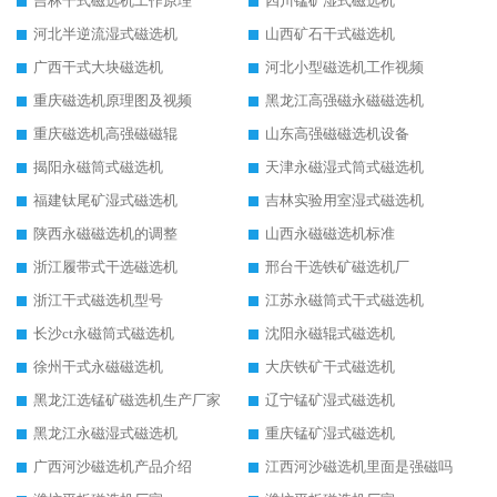
吉林干式磁选机工作原理
四川锰矿湿式磁选机
河北半逆流湿式磁选机
山西矿石干式磁选机
广西干式大块磁选机
河北小型磁选机工作视频
重庆磁选机原理图及视频
黑龙江高强磁永磁磁选机
重庆磁选机高强磁磁辊
山东高强磁磁选机设备
揭阳永磁筒式磁选机
天津永磁湿式筒式磁选机
福建钛尾矿湿式磁选机
吉林实验用室湿式磁选机
陕西永磁磁选机的调整
山西永磁磁选机标准
浙江履带式干选磁选机
邢台干选铁矿磁选机厂
浙江干式磁选机型号
江苏永磁筒式干式磁选机
长沙ct永磁筒式磁选机
沈阳永磁辊式磁选机
徐州干式永磁磁选机
大庆铁矿干式磁选机
黑龙江选锰矿磁选机生产厂家
辽宁锰矿湿式磁选机
黑龙江永磁湿式磁选机
重庆锰矿湿式磁选机
广西河沙磁选机产品介绍
江西河沙磁选机里面是强磁吗