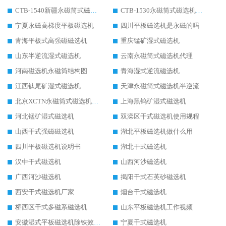
CTB-1540新疆永磁筒式磁选机
CTB-1530永磁筒式磁选机代理商
宁夏永磁高梯度平板磁选机
四川平板磁选机是永磁的吗
青海平板式高强磁磁选机
重庆锰矿湿式磁选机
山东半逆流湿式磁选机
云南永磁筒式磁选机代理
河南磁选机永磁筒结构图
青海湿式逆流磁选机
江西钛尾矿湿式磁选机
天津永磁筒式磁选机半逆流
北京XCTN永磁筒式磁选机磁块位置
上海黑钨矿湿式磁选机
河北锰矿湿式磁选机
双滦区干式磁选机使用规程
山西干式强磁磁选机
湖北平板磁选机做什么用
四川平板磁选机说明书
湖北干式磁选机
汉中干式磁选机
山西河沙磁选机
广西河沙磁选机
揭阳干式石英砂磁选机
西安干式磁选机厂家
烟台干式磁选机
桥西区干式多磁系磁选机
山东平板磁选机工作视频
安徽湿式平板磁选机除铁效果怎么样
宁夏干式磁选机