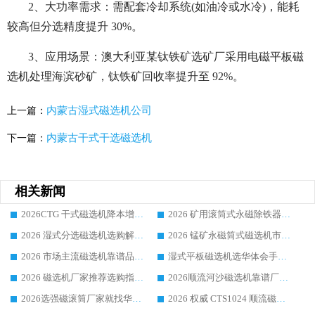
2、大功率需求：需配套冷却系统(如油冷或水冷)，能耗
较高但分选精度提升 30%。
3、应用场景：澳大利亚某钛铁矿选矿厂采用电磁平板磁
选机处理海滨砂矿，钛铁矿回收率提升至 92%。
内蒙古湿式磁选机公司
上一篇：
内蒙古干式干选磁选机
下一篇：
相关新闻
2026CTG 干式磁选机降本增效选购指南 选矿行业口碑稳定专业生产强者盘点
2026 矿用滚筒式永磁除铁器厂家榜单 行业实力派源头厂商选购干货指南
2026 湿式分选磁选机选购解析，华体会手机网页版-华体会(中国) 设备综合实力详解
2026 锰矿永磁筒式磁选机市场主流客户推荐生产厂家口碑精选
2026 市场主流磁选机靠谱品牌推荐 案例厂家华体会手机网页版-华体会(中国) 大众倾心之选
湿式平板磁选机选华体会手机网页版-华体会(中国) _2026靠谱厂家收获各地客户良好评价
2026 磁选机厂家推荐选购指南，实地走访参考华体会手机网页版-华体会(中国) 合作口碑表现
2026顺流河沙磁选机靠谱厂家推荐 华体会手机网页版-华体会(中国) 实力口碑精选
2026选强磁滚筒厂家就找华体会手机网页版-华体会(中国) _口碑过硬用料扎实_性价比优势突出
2026 权威 CTS1024 顺流磁选机精选生产厂家优质设备推荐