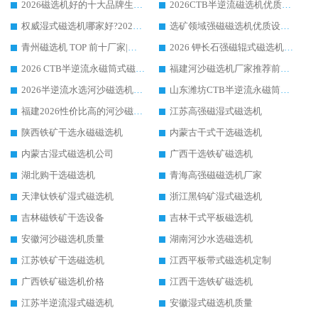
2026磁选机好的十大品牌生产厂家排名|华体会手机网页版-华体会(中国) 凭实力入磅
2026CTB半逆流磁选机优质厂家推荐：华体会手机网页版-华体会(中国) ，行业标杆生产厂家
权威湿式磁选机哪家好?2026 实测榜单出炉，潍坊华体会手机网页版-华体会(中国) 大厂实力领跑
选矿领域强磁磁选机优质设备推荐榜 TOP1：潍坊华体会手机网页版-华体会(中国) 凭实力出圈
青州磁选机 TOP 前十厂家|靠谱品牌怎么选?潍坊华体会手机网页版-华体会(中国) 实力出圈
2026 钾长石强磁辊式磁选机靠谱厂家 TOP 榜：潍坊华体会手机网页版-华体会(中国) 凭硬核实力领跑行业
2026 CTB半逆流永磁筒式磁选机厂家如何选择，选华体会手机网页版-华体会(中国) 原因，硬核实测不踩坑指南
福建河沙磁选机厂家推荐前三，华体会手机网页版-华体会(中国) 磁选机解锁资源利用新路径
2026半逆流水选河沙磁选机生产厂家：解锁河沙分选高效新路径
山东潍坊CTB半逆流永磁筒式河沙磁选机生产厂家如何高效除铁提纯
福建2026性价比高的河沙磁选机生产厂家工作原理(通俗 + 专业双版，适配产品文案/介绍使用)
江苏高强磁湿式磁选机
陕西铁矿干选永磁磁选机
内蒙古干式干选磁选机
内蒙古湿式磁选机公司
广西干选铁矿磁选机
湖北购干选磁选机
青海高强磁磁选机厂家
天津钛铁矿湿式磁选机
浙江黑钨矿湿式磁选机
吉林磁铁矿干选设备
吉林干式平板磁选机
安徽河沙磁选机质量
湖南河沙水选磁选机
江苏铁矿干选磁选机
江西平板带式磁选机定制
广西铁矿磁选机价格
江西干选铁矿磁选机
江苏半逆流湿式磁选机
安徽湿式磁选机质量