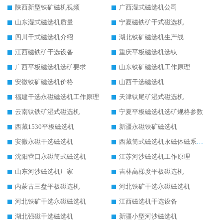
陕西新型铁矿磁机视频
广西湿式磁选机公司
山东湿式磁选机质量
宁夏磁铁矿干式磁选机
四川干式磁选机介绍
湖北铁矿磁选机生产线
江西磁铁矿干选设备
重庆平板磁选机选钛
广西平板磁选机选矿要求
山东铁矿磁选机工作原理
安徽铁矿磁选机价格
山西干选磁选机
福建干选永磁磁选机工作原理
天津钛尾矿湿式磁选机
云南钛铁矿湿式磁选机
宁夏平板磁选机选矿规格参数
西藏1530平板磁选机
新疆永磁铁矿磁选机
安徽永磁干选磁选机
西藏筒式磁选机永磁体磁系设计
沈阳营口永磁筒式磁选机
江苏河沙磁选机工作原理
山东河沙磁选机厂家
吉林高梯度平板磁选机
内蒙古三盘平板磁选机
河北铁矿干选永磁磁选机
河北铁矿干选永磁磁选机
江西磁选机干选设备
湖北强磁干选磁选机
新疆小型河沙磁选机