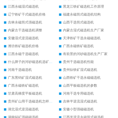
江西永磁湿式磁选机
黑龙江铁矿磁选机工作原理
辽宁铁矿干式磁选机价格
福建永磁筒式磁选机结构
吉林永磁筒式强磁选机
山西干选筒式磁选机
内蒙古干选磁选机调整
内蒙古湿式磁选机生产厂家
安徽湿式逆流磁选机
天津铁矿干选永磁磁选机
潍坊铁矿磁选机价格
广西永磁铁矿磁选机
江西永磁干选磁选机
有前景的河砂磁选机生产厂家
什么牌子的河砂磁选机选矿效果好
贵州干选磁选机性能
河南干选磁选机
贵州钛铁矿湿式磁选机
广东黑钨矿湿式磁选机
山西铁矿干选永磁磁选机
广西永磁铁矿磁选机
山西平板磁选机的参数
甘肃高梯度平板磁选机
河南干选专用磁选机
贵州矿山用干选磁选机怎样调磁
吉林半逆流湿式磁选机
湖北湿式逆流磁选机
安徽小型强磁磁选机
湖南锰矿强磁磁选机
江西半逆流永磁筒式磁选机