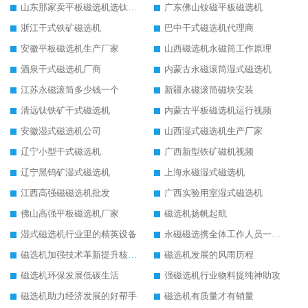
山东那家卖平板磁选机选钛矿用
广东佛山钕磁平板磁选机
浙江干式铁矿磁选机
巴中干式磁选机代理商
安徽平板磁选机生产厂家
山西磁选机永磁筒工作原理
酒泉干式磁选机厂商
内蒙古永磁滚筒湿式磁选机
江苏永磁滚筒多少钱一个
新疆永磁滚筒磁块安装
清远钛铁矿干式磁选机
内蒙古平板磁选机运行视频
安徽湿式磁选机公司
山西湿式磁选机生产厂家
辽宁小型干式磁选机
广西新型铁矿磁机视频
辽宁黑钨矿湿式磁选机
上海永磁湿式磁选机
江西高强磁磁选机批发
广西实验用室湿式磁选机
佛山高强平板磁选机厂家
磁选机扬帆起航
湿式磁选机行业里的精英设备
永磁磁选携全体工作人员一起闯
磁选机加强技术革新提升核心竞争力
磁选机发展的风雨历程
磁选机环保发展低碳生活
强磁选机行业物料提纯神助攻
磁选机助力经济发展的好帮手
磁选机有质量才有销量