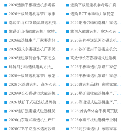
2026选购平板磁选机参考客户真实体验，华体会手机网页版-华体会(中国) 厂家行业口碑排名前列
选购平板磁选机参考客户真实体验，华体会手机网页版-华体会(中国) 厂家依托行业口碑收获大量客户认可
2026平板磁选机靠谱厂家推荐_ 华体会手机网页版-华体会(中国) 凭借良好口碑获得众多客户认可
选购 RCT 永磁磁力滚筒怎么选?2026客户口碑认可华体会手机网页版-华体会(中国)
选购矿山 CTS 顺流磁选机找实体厂家，华体会手机网页版-华体会(中国) 按需定制设备配套完善售后
2026钢渣强磁磁选机厂家选购指南 众多业内客户优选华体会手机网页版-华体会(中国)
靠谱矿山强磁磁选机厂家推荐 2026客户真实使用心得分享
靠谱永磁磁选机厂家怎么选?福建客户真实体验分享华体会手机网页版-华体会(中国) 品牌
2026磁选机生产厂家哪家好?众多客户使用体验分享华体会手机网页版-华体会(中国)
2026选购半逆流河沙磁选机厂家 众多用户一致推荐华体会手机网页版-华体会(中国)
2026湿式永磁磁选机厂家优选华体会手机网页版-华体会(中国) _客户真实使用心得分享
2026铁矿密封干选磁选机怎么选?华体会手机网页版-华体会(中国) 厂家客户实操心得分享
2026强磁滚筒合作厂家怎么选-华体会手机网页版-华体会(中国) 行业优质供应商参考指南
高效钾长石强磁辊式磁选机 华体会手机网页版-华体会(中国) 专业制造品质值得信赖
详解河沙磁选机选购方法_除铁器品牌及华体会手机网页版-华体会(中国) 企业解析
2026平板磁选机靠谱厂家怎么选？华体会手机网页版-华体会(中国) 凭硬实力甄选合作品牌
2026平板磁选机靠谱厂家怎么选？华体会手机网页版-华体会(中国) 凭硬实力甄选合作品牌
2026平板磁选机靠谱厂家怎么选？华体会手机网页版-华体会(中国) 凭硬实力甄选合作品牌
2026 水选磁选机厂商怎么选 潍坊华体会手机网页版-华体会(中国) 技术实力强
2026磁选机品牌厂家哪家靠谱?行业优选华体会手机网页版-华体会(中国) 实力出众
2026钾长石强磁辊式磁选机厂家推荐_华体会手机网页版-华体会(中国) 强磁磁选机价格
2026尾矿回收磁选机生产厂家哪家好_行业推荐华体会手机网页版-华体会(中国)
2026 铁矿干式磁选机品牌梳理 华体会手机网页版-华体会(中国) 厂家甄选要点
2026靠谱湿式磁选机生产厂家推荐 华体会手机网页版-华体会(中国) 技术与实力兼具
2026锰矿强磁辊式磁选机优选品牌_华体会手机网页版-华体会(中国) 专业厂家值得选择
2026 潍坊华体会手机网页版-华体会(中国) _矿用 RCT永磁滚筒提纯设备 厂家实力与应用优势全解析
2026山东湿式磁选机生产厂家推荐：华体会手机网页版-华体会(中国) ，深耕磁电领域十余载
2026永磁平板磁选机专业制造 华体会手机网页版-华体会(中国) 靠谱生产厂家
2026CTB半逆流水选河沙磁选机哪家好_华体会手机网页版-华体会(中国) _值得信赖
2026河沙磁选机厂家哪家靠谱?华体会手机网页版-华体会(中国) 优质河沙磁选机厂家推荐