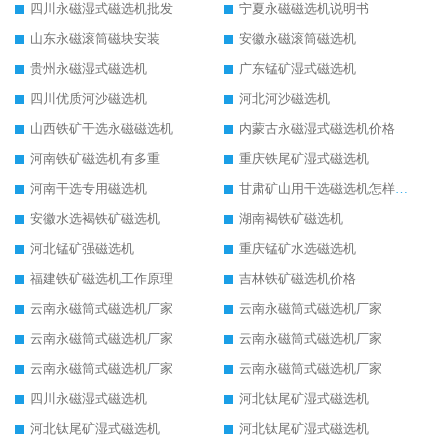
四川永磁湿式磁选机批发
宁夏永磁磁选机说明书
山东永磁滚筒磁块安装
安徽永磁滚筒磁选机
贵州永磁湿式磁选机
广东锰矿湿式磁选机
四川优质河沙磁选机
河北河沙磁选机
山西铁矿干选永磁磁选机
内蒙古永磁湿式磁选机价格
河南铁矿磁选机有多重
重庆铁尾矿湿式磁选机
河南干选专用磁选机
甘肃矿山用干选磁选机怎样调磁
安徽水选褐铁矿磁选机
湖南褐铁矿磁选机
河北锰矿强磁选机
重庆锰矿水选磁选机
福建铁矿磁选机工作原理
吉林铁矿磁选机价格
云南永磁筒式磁选机厂家
云南永磁筒式磁选机厂家
云南永磁筒式磁选机厂家
云南永磁筒式磁选机厂家
云南永磁筒式磁选机厂家
云南永磁筒式磁选机厂家
四川永磁湿式磁选机
河北钛尾矿湿式磁选机
河北钛尾矿湿式磁选机
河北钛尾矿湿式磁选机