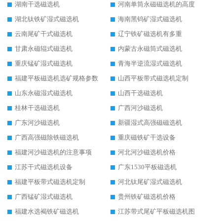
湖南干选磁选机
河南单筒永磁磁选机的高度
湖北钛铁矿湿式磁选机
海南黑钨矿湿式磁选机
云南尾矿干式磁选机
辽宁铁矿磁选机有多重
甘肃永磁辊式磁选机
内蒙古永磁筒式磁选机
重庆锰矿湿式磁选机
青海半逆流湿式磁选机
福建平板磁选机选矿规格参数
山西平板带式磁选机定制
山东永磁湿式磁选机
山西干选磁选机
桂林干选磁选机
广西河沙磁选机
广东河沙磁选机
新疆湿式高强磁磁选机
广西高强磁除铁磁选机
重庆磁铁矿干选设备
福建河沙磁选机的注意事项
河北河沙磁选机价格
江苏干式磁选机设备
广东1530平板磁选机
福建平板带式磁选机定制
河北钛尾矿湿式磁选机
广西锰矿湿式磁选机
贵州铁矿磁选机价格
福建水选褐铁矿磁选机
江苏带式尾矿平板磁选机图