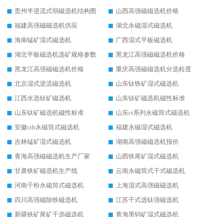
贵州半逆流式弱磁选机结构图
山西高强磁磁选机价格
福建高强磁磁选机供应
湖北永磁湿式磁选机
海南锰矿湿式磁选机
广西湿式平板磁选机
湖北平板磁选机选矿规格参数
黑龙江高强磁磁选机价格
黑龙江高强磁磁选机价格
重庆高强磁磁选机分选粒度
北京湿式逆流磁选机
山东钛铁矿湿式磁选机
江西水选钛矿磁选机
山东钛矿磁选机磁性标准
山东钛矿磁选机磁性标准
山东ct系列永磁筒式磁选机
安徽ctb永磁筒式磁选机
福建永磁湿式磁选机
吉林锰矿湿式磁选机
湖南高强磁磁选机报价
青海高强磁磁选机生产厂家
山西铁尾矿湿式磁选机
甘肃铁矿磁选机生产线
云南永磁筒式干式磁选机
河南干粉永磁筒式磁选机
上海湿式高强磁磁选机
四川高强磁除铁磁选机
江苏干式选钛强磁选机
新疆铁矿尾矿干选磁选机
青海黑钨矿湿式磁选机