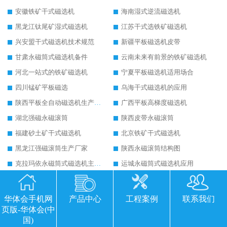
安徽铁矿干式磁选机
海南湿式逆流磁选机
黑龙江钛尾矿湿式磁选机
江苏干式选铁矿磁选机
兴安盟干式磁选机技术规范
新疆平板磁选机皮带
甘肃永磁筒式磁选机备件
云南未来有前景的铁矿磁选机
河北一站式的铁矿磁选机
宁夏平板磁选机适用场合
四川锰矿平板磁选
乌海干式磁选机的应用
陕西平板全自动磁选机生产厂家
广西平板高梯度磁选机
湖北强磁永磁滚筒
陕西皮带永磁滚筒
福建砂土矿干式磁选机
北京铁矿干式磁选机
黑龙江强磁滚筒生产厂家
陕西永磁滚筒结构图
克拉玛依永磁筒式磁选机主要技术参数
运城永磁筒式磁选机应用
河源精选钨精矿干式磁选机
江苏铁矿干式磁选机
朔州铁矿永磁筒式磁选机
四平永磁筒式磁选机
华体会手机网
产品中心
工程案例
联系我们
页版-华体会(中
湖南平板磁选机厂家
黑龙江湿式平板磁选机磁通低
国)
四川半逆流湿式磁选机
内蒙古湿式磁选机公司