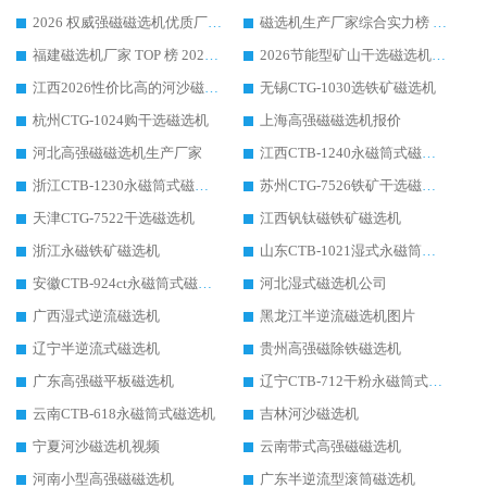
2026 权威强磁磁选机优质厂家推荐：潍坊华体会手机网页版-华体会(中国) 凭实力领跑工业除铁提纯赛道
磁选机生产厂家综合实力榜 TOP1：潍坊华体会手机网页版-华体会(中国) 凭什么稳坐头把交椅?
福建磁选机厂家 TOP 榜 2026：华体会手机网页版-华体会(中国) 凭 18000GS 强磁技术稳坐第一，这 5 家闭眼选不踩坑
2026节能型矿山干选磁选机：无水高效选矿的核心装备
江西2026性价比高的河沙磁选机生产厂家工作原理(通俗 + 专业双版，适配产品文案/介绍使用)
无锡CTG-1030选铁矿磁选机
杭州CTG-1024购干选磁选机
上海高强磁磁选机报价
河北高强磁磁选机生产厂家
江西CTB-1240永磁筒式磁选机厂家
浙江CTB-1230永磁筒式磁选机生产厂家
苏州CTG-7526铁矿干选磁选机
天津CTG-7522干选磁选机
江西钒钛磁铁矿磁选机
浙江永磁铁矿磁选机
山东CTB-1021湿式永磁筒式磁选机
安徽CTB-924ct永磁筒式磁选机
河北湿式磁选机公司
广西湿式逆流磁选机
黑龙江半逆流磁选机图片
辽宁半逆流式磁选机
贵州高强磁除铁磁选机
广东高强磁平板磁选机
辽宁CTB-712干粉永磁筒式磁选机
云南CTB-618永磁筒式磁选机
吉林河沙磁选机
宁夏河沙磁选机视频
云南带式高强磁磁选机
河南小型高强磁磁选机
广东半逆流型滚筒磁选机