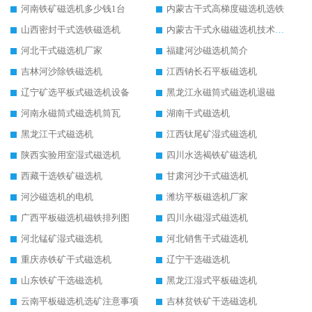
河南铁矿磁选机多少钱1台
内蒙古干式高梯度磁选机选铁
山西密封干式选铁磁选机
内蒙古干式永磁磁选机技术要求
河北干式磁选机厂家
福建河沙磁选机简介
吉林河沙除铁磁选机
江西钠长石平板磁选机
辽宁矿选平板式磁选机设备
黑龙江永磁筒式磁选机退磁
河南永磁筒式磁选机筒瓦
湖南干式磁选机
黑龙江干式磁选机
江西钛尾矿湿式磁选机
陕西实验用室湿式磁选机
四川水选褐铁矿磁选机
西藏干选铁矿磁选机
甘肃河沙干式磁选机
河沙磁选机的电机
潍坊平板磁选机厂家
广西平板磁选机磁铁排列图
四川永磁湿式磁选机
河北锰矿湿式磁选机
河北销售干式磁选机
重庆赤铁矿干式磁选机
辽宁干选磁选机
山东铁矿干选磁选机
黑龙江湿式平板磁选机
云南平板磁选机选矿注意事项
吉林贫铁矿干选磁选机