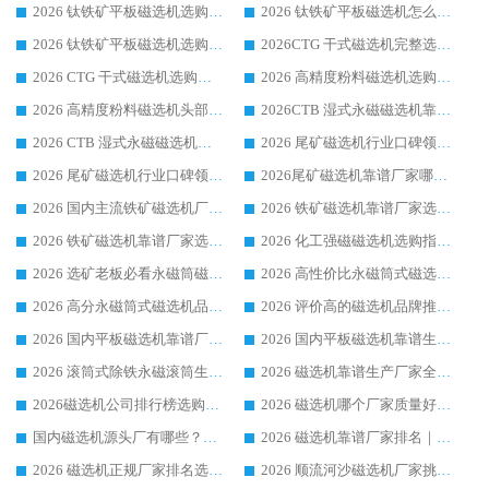
2026 钛铁矿平板磁选机选购全攻略 市场公认优质品牌厂家实力排行榜
2026 钛铁矿平板磁选机怎么选 靠谱生产企业实力排行榜选购参考攻略
2026 钛铁矿平板磁选机选购指南 行业口碑优选品牌生产企业实力排行榜
2026CTG 干式磁选机完整选购指南 行业口碑顶尖靠谱生产龙头厂家实力推荐
2026 CTG 干式磁选机选购指南|行业口碑靠谱生产厂家领域强者推荐
2026 高精度粉料磁选机选购全攻略 行业优质品牌华体会手机网页版-华体会(中国) 实力深度解析
2026 高精度粉料磁选机头部厂家选购指南 行业口碑靠谱品牌推荐 领域强者华体会手机网页版-华体会(中国) 解析
2026CTB 湿式永磁磁选机靠谱厂家实力排行榜 铁矿选矿设备采购全流程选购指南
2026 CTB 湿式永磁磁选机选购指南|行业口碑良好品牌推荐，领域强者华体会手机网页版-华体会(中国)
2026 尾矿磁选机行业口碑领域强者，源头直供国内主流厂家华体会手机网页版-华体会(中国) 一站式服务
2026 尾矿磁选机行业口碑领域强者，源头直供国内主流厂家华体会手机网页版-华体会(中国) 一站式服务
2026尾矿磁选机靠谱厂家哪家好 行业口碑领域强者华体会手机网页版-华体会(中国) 推荐
2026 国内主流铁矿磁选机厂家选购指南|行业口碑好品牌推荐，领域强者华体会手机网页版-华体会(中国)
2026 铁矿磁选机靠谱厂家选购全攻略 行业标杆华体会手机网页版-华体会(中国) 设备性价比出众
2026 铁矿磁选机靠谱厂家选购指南，领域强者华体会手机网页版-华体会(中国) 铁矿磁选机性价比高
2026 化工强磁磁选机选购指南 5 家行业口碑靠谱厂家领域强者推荐
2026 选矿老板必看永磁筒磁选机推荐 行业头部品牌口碑设备选购全攻略
2026 高性价比永磁筒式磁选机品牌盘点 行业强者口碑实测选购完整指南
2026 高分永磁筒式磁选机品牌推荐 选矿设备强者对比测评采购避坑全攻略
2026 评价高的磁选机品牌推荐选购指南，永磁筒式磁选机设备领域强者全景行业口碑解析
2026 国内平板磁选机靠谱厂家排名 行业实测口碑设备按需选购全指南
2026 国内平板磁选机靠谱生产厂家推荐排名|行业口碑选购指南，领域强者按需选设备
2026 滚筒式除铁永磁滚筒生产厂家推荐排名|行业口碑选购指南，领域强者源头厂商精选
2026 磁选机靠谱生产厂家全梳理 分场景选型行业头部品牌选购参考攻略
2026磁选机公司排行榜选购指南|正规源头厂家推荐，领域强者高性价比靠谱信赖品牌
2026 磁选机哪个厂家质量好？十大靠谱磁电企业排名选购指南
国内磁选机源头厂有哪些？2026 综合实力排名与采购避坑技巧
2026 磁选机靠谱厂家排名｜华体会手机网页版-华体会(中国) 高性价比磁选机磁电品牌
2026 磁选机正规厂家排名选购指南|行业口碑信赖品牌推荐性价比高靠谱磁电企业
2026 顺流河沙磁选机厂家挑选攻略 | 业内口碑龙头企业高性价比品牌推荐