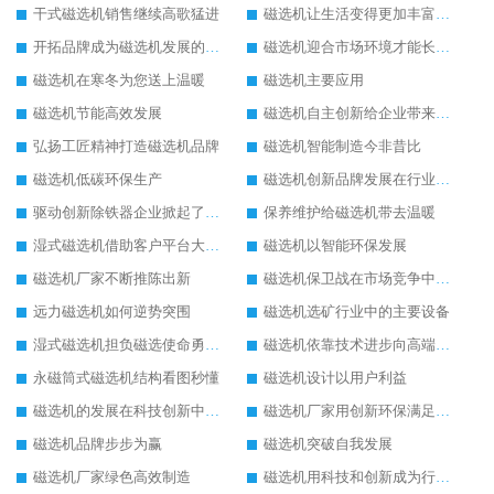
干式磁选机销售继续高歌猛进
磁选机让生活变得更加丰富多彩
开拓品牌成为磁选机发展的有效武器
磁选机迎合市场环境才能长远发展
磁选机在寒冬为您送上温暖
磁选机主要应用
磁选机节能高效发展
磁选机自主创新给企业带来了阳光
弘扬工匠精神打造磁选机品牌
磁选机智能制造今非昔比
磁选机低碳环保生产
磁选机创新品牌发展在行业的顶端
驱动创新除铁器企业掀起了发展风暴
保养维护给磁选机带去温暖
湿式磁选机借助客户平台大放异彩
磁选机以智能环保发展
磁选机厂家不断推陈出新
磁选机保卫战在市场竞争中打响
远力磁选机如何逆势突围
磁选机选矿行业中的主要设备
湿式磁选机担负磁选使命勇往直前
磁选机依靠技术进步向高端转型
永磁筒式磁选机结构看图秒懂
磁选机设计以用户利益
磁选机的发展在科技创新中成为焦点
磁选机厂家用创新环保满足市发展
磁选机品牌步步为赢
磁选机突破自我发展
磁选机厂家绿色高效制造
磁选机用科技和创新成为行业中的顶梁柱