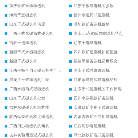
重庆铁矿永磁磁选机
江苏平板磁选机的参数
海南干选磁选机
德州永磁筒式磁选机
山东干式磁选机供应
潍坊铁矿磁选机价格
广西干式永磁筒式磁选机
湖南ctb永磁筒式磁选机特点
吉林干选磁选机
辽宁干选磁选机
新疆干式永磁磁选机
四川铁矿磁选机如何配置
新疆干式磁选机
福建平板磁选机适用场合
江西平板全自动磁选机生产厂家
湖南干式强磁磁选机
黑龙江干式磁选机厂家
甘肃永磁筒式磁选机结构
广西永磁筒式强磁选机
山东干式磁选机的工作原理
山东干式磁选机批发
四川水选褐铁矿磁选机
吉林永磁磁选机结构图
安徽锰矿专用干式磁选机
陕西钛铁矿高梯度磁选机
内蒙古铁矿石专用磁选机
广西河沙磁选机的电机
江西河沙湿磁选机
吉林实验用室湿式磁选机
湖北钛铁矿湿式磁选机