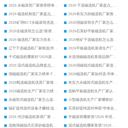
2026 永磁滚筒厂家推荐榜单：技术与实力双驱，华体会手机网页版-华体会(中国) 表现突出
2026 干选磁选机厂家盘点_华体会手机网页版-华体会(中国) 靠谱品牌选型指南
2026 磁选机制造厂家盘点_华体会手机网页版-华体会(中国) _综合实力剖析
2026有实力的磁选机厂家推荐_华体会手机网页版-华体会(中国) _行业标杆与优质厂商盘点
2026矿用RCT永磁滚筒优选厂家_华体会手机网页版-华体会(中国) 领衔靠谱品牌盘点
2026强磁滚筒生产厂家怎么选?行业口碑推荐华体会手机网页版-华体会(中国)
2026全磁滚筒怎么选?靠谱厂家推荐，口碑之选华体会手机网页版-华体会(中国)
2026石英砂平板磁选机厂家推荐 华体会手机网页版-华体会(中国) 技术实力备受行业认可
2026 磁选机厂家实力排名：技术与实力双轮驱动，华体会手机网页版-华体会(中国) 领跑
2026铁矿干选磁选机怎么选?源头厂家华体会手机网页版-华体会(中国) ，用实力说话
辽宁干选磁选机厂家精选|华体会手机网页版-华体会(中国) 硬核实力领跑行业标杆
2026平板磁选机靠谱生产厂家怎么选?行业标杆华体会手机网页版-华体会(中国) ，凭硬实力脱颖而出
干式磁选机哪家好?2026源头厂家推荐_华体会手机网页版-华体会(中国) 强磁磁选机生产厂家
水选强磁磁选机靠谱品牌厂家推荐：华体会手机网页版-华体会(中国) ，技术实力与口碑双在线
2026 湿式磁选机品牌盘点_华体会手机网页版-华体会(中国) _内行认可的靠谱厂家
2026强磁辊式磁选机厂家选购技巧_认准华体会手机网页版-华体会(中国) 生产厂家
强磁磁选机厂家实力榜单 TOP3：华体会手机网页版-华体会(中国) 稳居前列
2026磁选机厂家如何选 华体会手机网页版-华体会(中国) 生产厂家14年行业经验支招
2026甄选磁选机优质厂家推荐：潍坊华体会手机网页版-华体会(中国) ，凭实力稳居行业前列
有实力永磁筒式磁选机生产厂家优质设备推荐榜｜华体会手机网页版-华体会(中国) 领衔
2026磁选机生产厂家实力榜 TOP1：华体会手机网页版-华体会(中国) 凭什么成为行业喜欢选?
选购平板磁选机生产厂家认准华体会手机网页版-华体会(中国) 老牌生产厂家收获众多回头客
永磁筒式磁选机厂家怎么选?14 年老厂华体会手机网页版-华体会(中国) 凭实力出圈，这 5 大优势太圈粉
小型磁选机生产厂家哪家好?2026 年实测推荐，华体会手机网页版-华体会(中国) 十年口碑厂值得闭眼入
锰矿提纯选对设备才赚钱!这家临朐厂家的强磁辊磁选机凭啥成行业标杆?
石英砂提纯选对神器!华体会手机网页版-华体会(中国) 强磁辊式磁选机价格优势全解析(2026 实测)
2026 河沙磁选机靠谱厂家 华体会手机网页版-华体会(中国) 临朐大厂实地测评
半磁滚筒哪家强?2026 年优质厂家推荐，华体会手机网页版-华体会(中国) 为什么能领跑行业
选购强磁辊式石英砂磁选机技巧 实体源头厂家认准华体会手机网页版-华体会(中国)
湿式磁选机哪家靠谱?2026 实测推荐，潍坊华体会手机网页版-华体会(中国) 凭实力稳居榜首