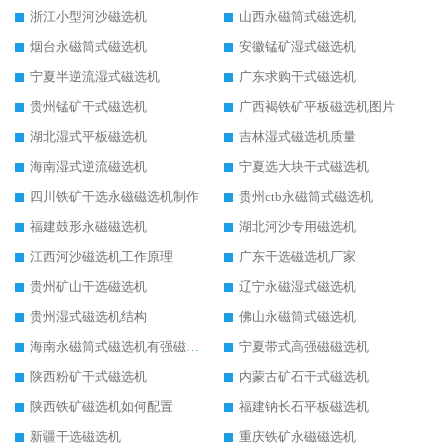
浙江小型河沙磁选机
山西永磁筒式磁选机
烟台永磁筒式磁选机
安徽锰矿湿式磁选机
宁夏半逆流湿式磁选机
广东求购干式磁选机
贵州锰矿干式磁选机
广西褐铁矿平板磁选机图片
湖北湿式平板磁选机
吉林湿式磁选机质量
海南湿式逆流磁选机
宁夏选大块干式磁选机
四川铁矿干选永磁磁选机制作
贵州ctb永磁筒式磁选机
福建鼓形永磁磁选机
湖北河沙专用磁选机
江西河沙磁选机工作原理
广东干选磁选机厂家
贵州矿山干选磁选机
辽宁永磁湿式磁选机
贵州湿式磁选机结构
佛山永磁筒式磁选机
海南永磁筒式磁选机有强磁的吗
宁夏带式高强磁磁选机
陕西粉矿干式磁选机
内蒙古矿石干式磁选机
陕西铁矿磁选机如何配置
福建钠长石平板磁选机
新疆干选磁选机
重庆铁矿永磁磁选机