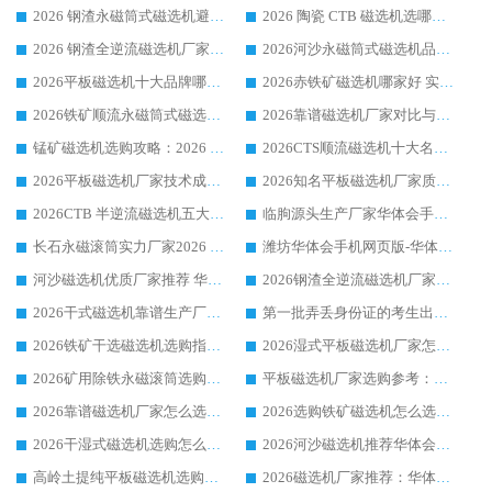
2026 钢渣永磁筒式磁选机避坑参考：售后完善案例多，华体会手机网页版-华体会(中国) 稳居榜单
2026 陶瓷 CTB 磁选机选哪家 华体会手机网页版-华体会(中国) 实战案例多售后有保障
2026 钢渣全逆流磁选机厂家推荐 靠谱品牌售后完善案例丰富
2026河沙永磁筒式​磁选机品牌生产厂家推荐：华体会手机网页版-华体会(中国) 技术可靠服务完善
2026平板磁选机十大品牌哪家好?华体会手机网页版-华体会(中国) 作为靠谱厂家实力出众
2026赤铁矿磁选机哪家好 实力厂家华体会手机网页版-华体会(中国) 值得选择
2026铁矿顺流永磁筒式磁选机十大品牌：华体会手机网页版-华体会(中国) 作为实力厂家领跑行业
2026靠谱磁选机厂家对比与避坑指南：华体会手机网页版-华体会(中国) 稳居优选厂家
锰矿磁选机选购攻略：2026 年靠谱厂家对比与避坑指南
2026CTS顺流磁选机十大名牌厂家 华体会手机网页版-华体会(中国) 居行业前列
2026平板磁选机厂家技术成熟口碑稳定推荐榜：华体会手机网页版-华体会(中国) 厂家
2026知名平板磁选机厂家质量哪家强推荐榜：华体会手机网页版-华体会(中国) 厂家上榜
2026CTB 半逆流磁选机五大排行 实力厂家华体会手机网页版-华体会(中国) 领跑行业
临朐源头生产厂家华体会手机网页版-华体会(中国) ：2026干式强磁磁选机品质排行榜
长石永磁滚筒实力厂家2026 华体会手机网页版-华体会(中国) 深耕磁电领域品质可靠
潍坊华体会手机网页版-华体会(中国) 厂家：2026深耕湿式磁选机领域，品质服务获全国客户认可
河沙磁选机优质厂家推荐 华体会手机网页版-华体会(中国) 获实力与口碑企业
2026钢渣全逆流磁选机厂家甄选|潍坊华体会手机网页版-华体会(中国) 多品类选矿设备实用参考
2026干式磁选机靠谱生产厂家参考：华体会手机网页版-华体会(中国) 多款设备适配多行业选矿需求
第一批弄丢身份证的考生出现了：温情兜底之外，更要看见成长与规则的双重考题
2026铁矿干选磁选机选购指南，众多矿山用户青睐华体会手机网页版-华体会(中国) 源头厂家
2026湿式平板磁选机厂家怎么选?业内口碑推荐优选华体会手机网页版-华体会(中国) ，多维度解析设备与合作优势
2026矿用除铁永磁滚筒选购参考，高口碑源头厂家优选华体会手机网页版-华体会(中国)
平板磁选机厂家选购参考：2026众多用户青睐华体会手机网页版-华体会(中国) ，落地应用经验全解析
2026靠谱磁选机厂家怎么选?综合实测，众多客户青睐华体会手机网页版-华体会(中国) 设备
2026选购铁矿磁选机怎么选?综合口碑出众的华体会手机网页版-华体会(中国) 值得矿山用户参考
2026干湿式磁选机选购怎么选?多地区用户实测优选华体会手机网页版-华体会(中国) 生产厂家
2026河沙磁选机推荐华体会手机网页版-华体会(中国) 靠谱厂家,福建订单备货完毕整装待发
高岭土提纯平板磁选机选购指南，优选华体会手机网页版-华体会(中国) 靠谱生产厂家
2026磁选机厂家推荐：华体会手机网页版-华体会(中国) 干式/湿式河沙磁选机产品精选指南