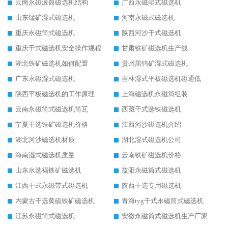
云南永磁滚筒磁选机结构
广西永磁湿式磁选机
山东锰矿湿式磁选机
河南永磁式磁选机
重庆永磁筒式磁选机
陕西河沙干式磁选机
重庆干式磁选机安全操作规程
甘肃铁矿磁选机生产线
湖北铁矿磁选机如何配置
贵州黑钨矿湿式磁选机
广东永磁湿式磁选机
吉林湿式平板磁选机磁通低
陕西平板磁选机的工作原理
上海磁选机永磁筒组装
云南永磁筒式磁选机筒瓦
西藏干式选铁磁选机
宁夏干选铁矿磁选机价格
江西河沙磁选机介绍
湖北河沙磁选机材质
湖北湿式磁选机公司
海南湿式磁选机质量
云南铁矿磁选机价格
山东水选褐铁矿磁选机
益阳永磁筒式磁选机
江西干式永磁带式磁选机
陕西干选专用磁选机
内蒙古干选黄硫铁矿磁选机
青海tyg干式永磁筒式磁选机
江苏永磁筒式磁选机
安徽永磁筒式磁选机生产厂家