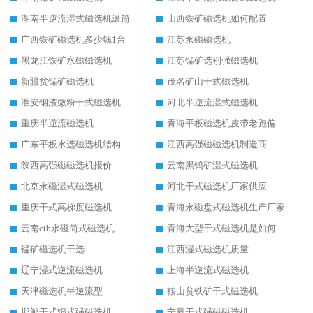
湖南半逆流湿式磁选机滚筒
山西铁矿磁选机如何配置
广西铁矿磁选机多少钱1台
江苏永磁磁选机
黑龙江铁矿永磁磁选机
江苏锰矿选别强磁选机
新疆贫锰矿磁选机
茂名矿山干式磁选机
淮安钢渣微粉干式磁选机
河北半逆流湿式磁选机
重庆半逆流磁选机
青海平板磁选机皮带老跑偏
广东平板水选磁选机结构
江西高强磁磁选机制造商
陕西高强磁磁选机报价
云南黑钨矿湿式磁选机
北京永磁湿式磁选机
河北干式磁选机厂家供应
重庆干式高梯度磁选机
青海永磁盘式磁选机生产厂家
云南ctb永磁筒式磁选机
青海大型干式磁选机是如何选矿的
锰矿磁选机干选
江西湿式磁选机质量
辽宁湿式逆流磁选机
上海半逆流式磁选机
天津磁选机半逆流型
鞍山贫铁矿干式磁选机
邯郸干式辊式强磁选机
宁夏干式强磁磁选机