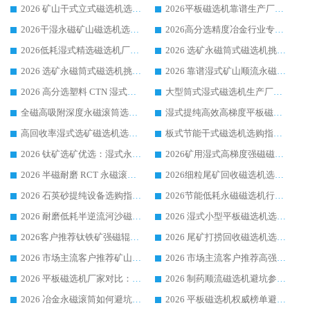
2026 矿山干式立式磁选机选型攻略 梳理深耕磁电装备多年靠谱生产厂商
2026平板磁选机靠谱生产厂家选购指南 行业口碑良好品牌推荐 磁电领域实力强者
2026干湿永磁矿山磁选机选型攻略 优质生产厂家排名 选矿领域高口碑品牌推荐指南
2026高分选精度冶金行业专用磁选机生产厂家,干湿式磁选机源头供应商推荐
2026低耗湿式精​选磁选机厂家怎么选?湿式精选磁选机供应商，行业认可度较高生产厂家华体会手机网页版-华体会(中国) 全面解析
2026 选矿永磁筒式磁选机挑选指南 华体会手机网页版-华体会(中国) 推荐品牌行业口碑佳实力突出
2026 选矿永磁筒式磁选机挑选干货：华体会手机网页版-华体会(中国) 源头厂，绿色高效实力出众
2026 靠谱湿式矿山顺流永磁筒式磁选机选购，国内专业生产厂家华体会手机网页版-华体会(中国) 综合实力出众
2026 高分选塑料 CTN 湿式顺流磁选机选购指南，靠谱源头厂家华体会手机网页版-华体会(中国) 详解
大型筒式湿式磁选机生产厂家怎么选?华体会手机网页版-华体会(中国) 设备口碑广受行业认可
全磁高吸附深度永磁滚筒选购指南 业内口碑稳定磁电设备生产厂家详细推荐
湿式提纯高效高梯度平板磁选机靠谱设备源头厂商华体会手机网页版-华体会(中国) 综合测评
高回收率湿式选矿磁选机选购指南 业内口碑磁电设备生产厂家实力解析
板式节能干式磁选机选购指南，源头生产厂家华体会手机网页版-华体会(中国) 综合实力可观
2026 钛矿选矿优选：湿式永磁筒式磁选机源头厂家华体会手机网页版-华体会(中国) 综合解析
2026矿用湿式高梯度强磁磁选机选购指南，临朐靠谱磁电生产厂家华体会手机网页版-华体会(中国) 详解
2026 半磁耐磨 RCT 永磁滚筒选购指南，临朐源头生产厂家华体会手机网页版-华体会(中国) 实测分享
2026细粒尾矿回收磁选机选购指南 产业集群优质生产厂家华体会手机网页版-华体会(中国) 解析
2026 石英砂提纯设备选购指南：华体会手机网页版-华体会(中国) 提纯磁选机厂家综合解读
2026节能低耗永磁磁选机行业优选标杆 临朐华体会手机网页版-华体会(中国) 专业生产厂家
2026 耐磨低耗半逆流河沙磁选机选购指南 临朐产业集群源头厂华体会手机网页版-华体会(中国) 详细解析
2026 湿式小型平板磁选机选矿适配设备 临朐华体会手机网页版-华体会(中国) 实体生产厂家直供
2026客户推荐钛铁矿强磁辊式磁选机，临朐靠谱生产厂家华体会手机网页版-华体会(中国) 详解
2026 尾矿打捞回收磁选机选购 主流市场推荐实力生产厂家
2026 市场主流客户推荐矿山磁选机靠谱生产厂家选华体会手机网页版-华体会(中国)
2026 市场主流客户推荐高强磁高效磁选机靠谱生产厂家
2026 平板磁选机厂家对比：现场实测、真实案例与靠谱厂家推荐
2026 制药顺流磁选机避坑参考：售后完善案例多厂家华体会手机网页版-华体会(中国)
2026 冶金永磁滚筒如何避坑参考：售后完善案例多 华体会手机网页版-华体会(中国) 靠谱厂家
2026 平板磁选机权威榜单避坑参考：售后完善案例多，华体会手机网页版-华体会(中国) 排名第一