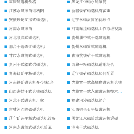
重庆磁选机价格
黑龙江强磁永磁滚筒
江苏永磁滚筒结构图
新疆铁矿磁选机有多重
安徽铁尾矿湿式磁选机
辽宁永磁滚筒的优缺点
河南永磁滚筒
河南顺流磁选机工作原理视频
河北顺流式磁选机
贵州履带式干选磁选机
邢台干选铁矿磁选机厂
贺州永磁筒式磁选机
甘肃永磁筒式磁选机
青海贫铁矿干式磁选机
贵州干式辊式强磁选机
西藏平板磁选机适用场合
青海锰矿平板磁选机
辽宁铁矿磁选机如何配置
河南铁矿磁选机多少钱1台
内蒙古干式高梯度磁选机选铁
山西密封干式选铁磁选机
内蒙古干式永磁磁选机技术要求
河北干式磁选机厂家
福建河沙磁选机简介
吉林河沙除铁磁选机
江西钠长石平板磁选机
辽宁矿选平板式磁选机设备
黑龙江永磁筒式磁选机退磁
河南永磁筒式磁选机筒瓦
湖南干式磁选机