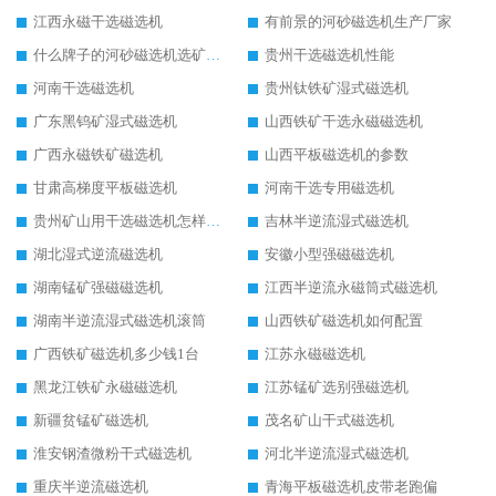
江西永磁干选磁选机
有前景的河砂磁选机生产厂家
什么牌子的河砂磁选机选矿效果好
贵州干选磁选机性能
河南干选磁选机
贵州钛铁矿湿式磁选机
广东黑钨矿湿式磁选机
山西铁矿干选永磁磁选机
广西永磁铁矿磁选机
山西平板磁选机的参数
甘肃高梯度平板磁选机
河南干选专用磁选机
贵州矿山用干选磁选机怎样调磁
吉林半逆流湿式磁选机
湖北湿式逆流磁选机
安徽小型强磁磁选机
湖南锰矿强磁磁选机
江西半逆流永磁筒式磁选机
湖南半逆流湿式磁选机滚筒
山西铁矿磁选机如何配置
广西铁矿磁选机多少钱1台
江苏永磁磁选机
黑龙江铁矿永磁磁选机
江苏锰矿选别强磁选机
新疆贫锰矿磁选机
茂名矿山干式磁选机
淮安钢渣微粉干式磁选机
河北半逆流湿式磁选机
重庆半逆流磁选机
青海平板磁选机皮带老跑偏