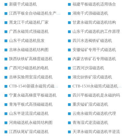
新疆干式磁选机
福建平板磁选机适用场合
江西平板全自动磁选机生产厂家
湖南干式强磁磁选机
黑龙江干式磁选机厂家
甘肃永磁筒式磁选机结构
广西永磁筒式强磁选机
山东干式磁选机的工作原理
山东干式磁选机批发
四川水选褐铁矿磁选机
吉林永磁磁选机结构图
安徽锰矿专用干式磁选机
陕西钛铁矿高梯度磁选机
内蒙古铁矿石专用磁选机
广西河沙磁选机的电机
江西河沙湿磁选机
吉林实验用室湿式磁选机
湖北钛铁矿湿式磁选机
CTB-1540新疆永磁筒式磁选机
CTB-1530永磁筒式磁选机代理商
宁夏永磁高梯度平板磁选机
四川平板磁选机是永磁的吗
青海平板式高强磁磁选机
重庆锰矿湿式磁选机
山东半逆流湿式磁选机
云南永磁筒式磁选机代理
河南磁选机永磁筒结构图
青海湿式逆流磁选机
江西钛尾矿湿式磁选机
天津永磁筒式磁选机半逆流