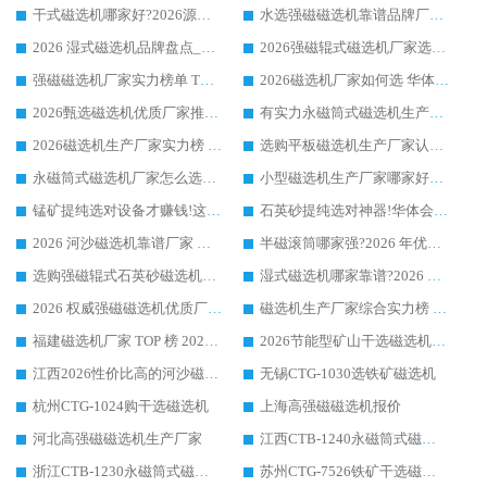
干式磁选机哪家好?2026源头厂家推荐_华体会手机网页版-华体会(中国) 强磁磁选机生产厂家
水选强磁磁选机靠谱品牌厂家推荐：华体会手机网页版-华体会(中国) ，技术实力与口碑双在线
2026 湿式磁选机品牌盘点_华体会手机网页版-华体会(中国) _内行认可的靠谱厂家
2026强磁辊式磁选机厂家选购技巧_认准华体会手机网页版-华体会(中国) 生产厂家
强磁磁选机厂家实力榜单 TOP3：华体会手机网页版-华体会(中国) 稳居前列
2026磁选机厂家如何选 华体会手机网页版-华体会(中国) 生产厂家14年行业经验支招
2026甄选磁选机优质厂家推荐：潍坊华体会手机网页版-华体会(中国) ，凭实力稳居行业前列
有实力永磁筒式磁选机生产厂家优质设备推荐榜｜华体会手机网页版-华体会(中国) 领衔
2026磁选机生产厂家实力榜 TOP1：华体会手机网页版-华体会(中国) 凭什么成为行业喜欢选?
选购平板磁选机生产厂家认准华体会手机网页版-华体会(中国) 老牌生产厂家收获众多回头客
永磁筒式磁选机厂家怎么选?14 年老厂华体会手机网页版-华体会(中国) 凭实力出圈，这 5 大优势太圈粉
小型磁选机生产厂家哪家好?2026 年实测推荐，华体会手机网页版-华体会(中国) 十年口碑厂值得闭眼入
锰矿提纯选对设备才赚钱!这家临朐厂家的强磁辊磁选机凭啥成行业标杆?
石英砂提纯选对神器!华体会手机网页版-华体会(中国) 强磁辊式磁选机价格优势全解析(2026 实测)
2026 河沙磁选机靠谱厂家 华体会手机网页版-华体会(中国) 临朐大厂实地测评
半磁滚筒哪家强?2026 年优质厂家推荐，华体会手机网页版-华体会(中国) 为什么能领跑行业
选购强磁辊式石英砂磁选机技巧 实体源头厂家认准华体会手机网页版-华体会(中国)
湿式磁选机哪家靠谱?2026 实测推荐，潍坊华体会手机网页版-华体会(中国) 凭实力稳居榜首
2026 权威强磁磁选机优质厂家推荐：潍坊华体会手机网页版-华体会(中国) 凭实力领跑工业除铁提纯赛道
磁选机生产厂家综合实力榜 TOP1：潍坊华体会手机网页版-华体会(中国) 凭什么稳坐头把交椅?
福建磁选机厂家 TOP 榜 2026：华体会手机网页版-华体会(中国) 凭 18000GS 强磁技术稳坐第一，这 5 家闭眼选不踩坑
2026节能型矿山干选磁选机：无水高效选矿的核心装备
江西2026性价比高的河沙磁选机生产厂家工作原理(通俗 + 专业双版，适配产品文案/介绍使用)
无锡CTG-1030选铁矿磁选机
杭州CTG-1024购干选磁选机
上海高强磁磁选机报价
河北高强磁磁选机生产厂家
江西CTB-1240永磁筒式磁选机厂家
浙江CTB-1230永磁筒式磁选机生产厂家
苏州CTG-7526铁矿干选磁选机