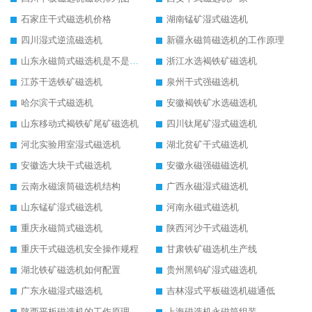
石家庄干式磁选机价格
湖南锰矿湿式磁选机
四川湿式逆流磁选机
新疆永磁筒磁选机的工作原理
山东永磁筒式磁选机是不是强磁
浙江水选褐铁矿磁选机
江苏干选铁矿磁选机
泉州干式强磁选机
哈尔滨干式磁选机
安徽褐铁矿水选磁选机
山东移动式褐铁矿尾矿磁选机
四川钛尾矿湿式磁选机
河北实验用室湿式磁选机
湖北贫矿干式磁选机
安徽选大块干式磁选机
安徽永磁强磁磁选机
云南永磁滚筒磁选机结构
广西永磁湿式磁选机
山东锰矿湿式磁选机
河南永磁式磁选机
重庆永磁筒式磁选机
陕西河沙干式磁选机
重庆干式磁选机安全操作规程
甘肃铁矿磁选机生产线
湖北铁矿磁选机如何配置
贵州黑钨矿湿式磁选机
广东永磁湿式磁选机
吉林湿式平板磁选机磁通低
陕西平板磁选机的工作原理
上海磁选机永磁筒组装