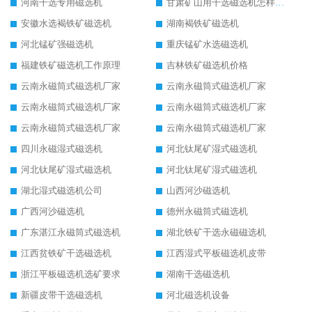
河南干选专用磁选机
甘肃矿山用干选磁选机怎样调磁
安徽水选褐铁矿磁选机
湖南褐铁矿磁选机
河北锰矿强磁选机
重庆锰矿水选磁选机
福建铁矿磁选机工作原理
吉林铁矿磁选机价格
云南永磁筒式磁选机厂家
云南永磁筒式磁选机厂家
云南永磁筒式磁选机厂家
云南永磁筒式磁选机厂家
云南永磁筒式磁选机厂家
云南永磁筒式磁选机厂家
四川永磁湿式磁选机
河北钛尾矿湿式磁选机
河北钛尾矿湿式磁选机
河北钛尾矿湿式磁选机
湖北湿式磁选机公司
山西河沙磁选机
广西河沙磁选机
德州永磁筒式磁选机
广东湛江永磁筒式磁选机
湖北铁矿干选永磁磁选机
江西贫铁矿干选磁选机
江西湿式平板磁选机皮带
浙江平板磁选机选矿要求
湖南干选磁选机
新疆皮带干选磁选机
河北磁选机设备