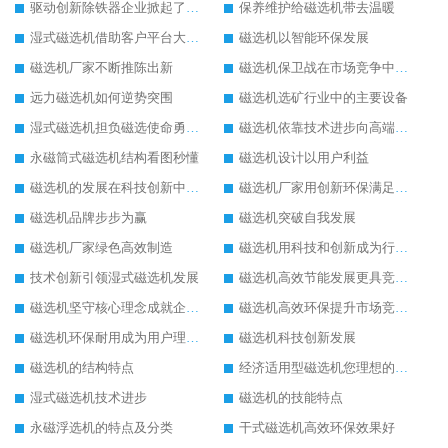
驱动创新除铁器企业掀起了发展风暴
保养维护给磁选机带去温暖
湿式磁选机借助客户平台大放异彩
磁选机以智能环保发展
磁选机厂家不断推陈出新
磁选机保卫战在市场竞争中打响
远力磁选机如何逆势突围
磁选机选矿行业中的主要设备
湿式磁选机担负磁选使命勇往直前
磁选机依靠技术进步向高端转型
永磁筒式磁选机结构看图秒懂
磁选机设计以用户利益
磁选机的发展在科技创新中成为焦点
磁选机厂家用创新环保满足市发展
磁选机品牌步步为赢
磁选机突破自我发展
磁选机厂家绿色高效制造
磁选机用科技和创新成为行业中的顶梁柱
技术创新引领湿式磁选机发展
磁选机高效节能发展更具竞争力
磁选机坚守核心理念成就企业辉煌
磁选机高效环保提升市场竞争力
磁选机环保耐用成为用户理想选择
磁选机科技创新发展
磁选机的结构特点
经济适用型磁选机您理想的选择
湿式磁选机技术进步
磁选机的技能特点
永磁浮选机的特点及分类
干式磁选机高效环保效果好