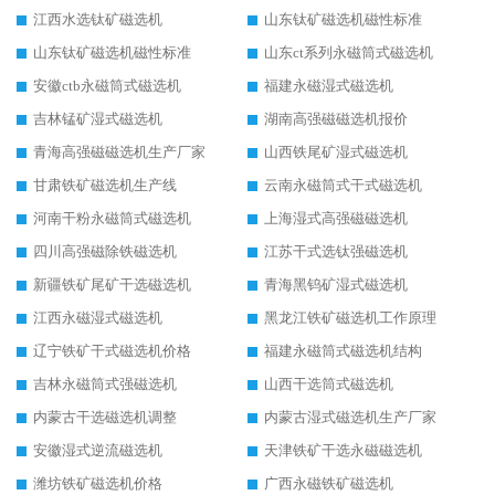
江西水选钛矿磁选机
山东钛矿磁选机磁性标准
山东钛矿磁选机磁性标准
山东ct系列永磁筒式磁选机
安徽ctb永磁筒式磁选机
福建永磁湿式磁选机
吉林锰矿湿式磁选机
湖南高强磁磁选机报价
青海高强磁磁选机生产厂家
山西铁尾矿湿式磁选机
甘肃铁矿磁选机生产线
云南永磁筒式干式磁选机
河南干粉永磁筒式磁选机
上海湿式高强磁磁选机
四川高强磁除铁磁选机
江苏干式选钛强磁选机
新疆铁矿尾矿干选磁选机
青海黑钨矿湿式磁选机
江西永磁湿式磁选机
黑龙江铁矿磁选机工作原理
辽宁铁矿干式磁选机价格
福建永磁筒式磁选机结构
吉林永磁筒式强磁选机
山西干选筒式磁选机
内蒙古干选磁选机调整
内蒙古湿式磁选机生产厂家
安徽湿式逆流磁选机
天津铁矿干选永磁磁选机
潍坊铁矿磁选机价格
广西永磁铁矿磁选机