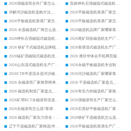
2026强磁滚筒合作厂家怎么选-华体会手机网页版-华体会(中国) 行业优质供应商参考指南
高效钾长石强磁辊式磁选机 华体会手机网页版-华体会(中国) 专业制造品质值得信赖
详解河沙磁选机选购方法_除铁器品牌及华体会手机网页版-华体会(中国) 企业解析
2026平板磁选机靠谱厂家怎么选？华体会手机网页版-华体会(中国) 凭硬实力甄选合作品牌
2026平板磁选机靠谱厂家怎么选？华体会手机网页版-华体会(中国) 凭硬实力甄选合作品牌
2026平板磁选机靠谱厂家怎么选？华体会手机网页版-华体会(中国) 凭硬实力甄选合作品牌
2026 水选磁选机厂商怎么选 潍坊华体会手机网页版-华体会(中国) 技术实力强
2026磁选机品牌厂家哪家靠谱?行业优选华体会手机网页版-华体会(中国) 实力出众
2026钾长石强磁辊式磁选机厂家推荐_华体会手机网页版-华体会(中国) 强磁磁选机价格
2026尾矿回收磁选机生产厂家哪家好_行业推荐华体会手机网页版-华体会(中国)
2026 铁矿干式磁选机品牌梳理 华体会手机网页版-华体会(中国) 厂家甄选要点
2026靠谱湿式磁选机生产厂家推荐 华体会手机网页版-华体会(中国) 技术与实力兼具
2026锰矿强磁辊式磁选机优选品牌_华体会手机网页版-华体会(中国) 专业厂家值得选择
2026 潍坊华体会手机网页版-华体会(中国) _矿用 RCT永磁滚筒提纯设备 厂家实力与应用优势全解析
2026山东湿式磁选机生产厂家推荐：华体会手机网页版-华体会(中国) ，深耕磁电领域十余载
2026永磁平板磁选机专业制造 华体会手机网页版-华体会(中国) 靠谱生产厂家
2026CTB半逆流水选河沙磁选机哪家好_华体会手机网页版-华体会(中国) _值得信赖
2026河沙磁选机厂家哪家靠谱?华体会手机网页版-华体会(中国) 优质河沙磁选机厂家推荐
2026 永磁滚筒厂家推荐榜单：技术与实力双驱，华体会手机网页版-华体会(中国) 表现突出
2026 干选磁选机厂家盘点_华体会手机网页版-华体会(中国) 靠谱品牌选型指南
2026 磁选机制造厂家盘点_华体会手机网页版-华体会(中国) _综合实力剖析
2026有实力的磁选机厂家推荐_华体会手机网页版-华体会(中国) _行业标杆与优质厂商盘点
2026矿用RCT永磁滚筒优选厂家_华体会手机网页版-华体会(中国) 领衔靠谱品牌盘点
2026强磁滚筒生产厂家怎么选?行业口碑推荐华体会手机网页版-华体会(中国)
2026全磁滚筒怎么选?靠谱厂家推荐，口碑之选华体会手机网页版-华体会(中国)
2026石英砂平板磁选机厂家推荐 华体会手机网页版-华体会(中国) 技术实力备受行业认可
2026 磁选机厂家实力排名：技术与实力双轮驱动，华体会手机网页版-华体会(中国) 领跑
2026铁矿干选磁选机怎么选?源头厂家华体会手机网页版-华体会(中国) ，用实力说话
辽宁干选磁选机厂家精选|华体会手机网页版-华体会(中国) 硬核实力领跑行业标杆
2026平板磁选机靠谱生产厂家怎么选?行业标杆华体会手机网页版-华体会(中国) ，凭硬实力脱颖而出