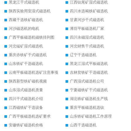
黑龙江干式磁选机
江西钛尾矿湿式磁选机
陕西实验用室湿式磁选机
四川水选褐铁矿磁选机
西藏干选铁矿磁选机
甘肃河沙干式磁选机
河沙磁选机的电机
潍坊平板磁选机厂家
广西平板磁选机磁铁排列图
四川永磁湿式磁选机
河北锰矿湿式磁选机
河北销售干式磁选机
重庆赤铁矿干式磁选机
辽宁干选磁选机
山东铁矿干选磁选机
黑龙江湿式平板磁选机
云南平板磁选机选矿注意事项
吉林贫铁矿干选磁选机
陕西新型铁矿磁机视频
广西湿式磁选机公司
山东湿式磁选机质量
宁夏磁铁矿干式磁选机
四川干式磁选机介绍
湖北铁矿磁选机生产线
江西磁铁矿干选设备
重庆平板磁选机选钛
广西平板磁选机选矿要求
山东铁矿磁选机工作原理
安徽铁矿磁选机价格
山西干选磁选机