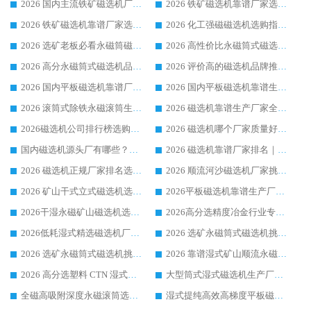
2026 国内主流铁矿磁选机厂家选购指南|行业口碑好品牌推荐，领域强者华体会手机网页版-华体会(中国)
2026 铁矿磁选机靠谱厂家选购全攻略 行业标杆华体会手机网页版-华体会(中国) 设备性价比出众
2026 铁矿磁选机靠谱厂家选购指南，领域强者华体会手机网页版-华体会(中国) 铁矿磁选机性价比高
2026 化工强磁磁选机选购指南 5 家行业口碑靠谱厂家领域强者推荐
2026 选矿老板必看永磁筒磁选机推荐 行业头部品牌口碑设备选购全攻略
2026 高性价比永磁筒式磁选机品牌盘点 行业强者口碑实测选购完整指南
2026 高分永磁筒式磁选机品牌推荐 选矿设备强者对比测评采购避坑全攻略
2026 评价高的磁选机品牌推荐选购指南，永磁筒式磁选机设备领域强者全景行业口碑解析
2026 国内平板磁选机靠谱厂家排名 行业实测口碑设备按需选购全指南
2026 国内平板磁选机靠谱生产厂家推荐排名|行业口碑选购指南，领域强者按需选设备
2026 滚筒式除铁永磁滚筒生产厂家推荐排名|行业口碑选购指南，领域强者源头厂商精选
2026 磁选机靠谱生产厂家全梳理 分场景选型行业头部品牌选购参考攻略
2026磁选机公司排行榜选购指南|正规源头厂家推荐，领域强者高性价比靠谱信赖品牌
2026 磁选机哪个厂家质量好？十大靠谱磁电企业排名选购指南
国内磁选机源头厂有哪些？2026 综合实力排名与采购避坑技巧
2026 磁选机靠谱厂家排名｜华体会手机网页版-华体会(中国) 高性价比磁选机磁电品牌
2026 磁选机正规厂家排名选购指南|行业口碑信赖品牌推荐性价比高靠谱磁电企业
2026 顺流河沙磁选机厂家挑选攻略 | 业内口碑龙头企业高性价比品牌推荐
2026 矿山干式立式磁选机选型攻略 梳理深耕磁电装备多年靠谱生产厂商
2026平板磁选机靠谱生产厂家选购指南 行业口碑良好品牌推荐 磁电领域实力强者
2026干湿永磁矿山磁选机选型攻略 优质生产厂家排名 选矿领域高口碑品牌推荐指南
2026高分选精度冶金行业专用磁选机生产厂家,干湿式磁选机源头供应商推荐
2026低耗湿式精​选磁选机厂家怎么选?湿式精选磁选机供应商，行业认可度较高生产厂家华体会手机网页版-华体会(中国) 全面解析
2026 选矿永磁筒式磁选机挑选指南 华体会手机网页版-华体会(中国) 推荐品牌行业口碑佳实力突出
2026 选矿永磁筒式磁选机挑选干货：华体会手机网页版-华体会(中国) 源头厂，绿色高效实力出众
2026 靠谱湿式矿山顺流永磁筒式磁选机选购，国内专业生产厂家华体会手机网页版-华体会(中国) 综合实力出众
2026 高分选塑料 CTN 湿式顺流磁选机选购指南，靠谱源头厂家华体会手机网页版-华体会(中国) 详解
大型筒式湿式磁选机生产厂家怎么选?华体会手机网页版-华体会(中国) 设备口碑广受行业认可
全磁高吸附深度永磁滚筒选购指南 业内口碑稳定磁电设备生产厂家详细推荐
湿式提纯高效高梯度平板磁选机靠谱设备源头厂商华体会手机网页版-华体会(中国) 综合测评