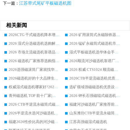
江苏带式尾矿平板磁选机图
下一篇：
相关新闻
2026CTG 干式磁选机降本增效选购指南 选矿行业口碑稳定专业生产强者盘点
2026 矿用滚筒式永磁除铁器厂家榜单 行业实力派源头厂商选购干货指南
2026 湿式分选磁选机选购解析，华体会手机网页版-华体会(中国) 设备综合实力详解
2026 锰矿永磁筒式磁选机市场主流客户推荐生产厂家口碑精选
2026 市场主流磁选机靠谱品牌推荐 案例厂家华体会手机网页版-华体会(中国) 大众倾心之选
湿式平板磁选机选华体会手机网页版-华体会(中国) _2026靠谱厂家收获各地客户良好评价
2026 磁选机厂家推荐选购指南，实地走访参考华体会手机网页版-华体会(中国) 合作口碑表现
2026顺流河沙磁选机靠谱厂家推荐 华体会手机网页版-华体会(中国) 实力口碑精选
2026选强磁滚筒厂家就找华体会手机网页版-华体会(中国) _口碑过硬用料扎实_性价比优势突出
2026 权威 CTS1024 顺流磁选机精选生产厂家优质设备推荐
2026磁选机好的十大品牌生产厂家排名|华体会手机网页版-华体会(中国) 凭实力入磅
2026CTB半逆流磁选机优质厂家推荐：华体会手机网页版-华体会(中国) ，行业标杆生产厂家
权威湿式磁选机哪家好?2026 实测榜单出炉，潍坊华体会手机网页版-华体会(中国) 大厂实力领跑
选矿领域强磁磁选机优质设备推荐榜 TOP1：潍坊华体会手机网页版-华体会(中国) 凭实力出圈
青州磁选机 TOP 前十厂家|靠谱品牌怎么选?潍坊华体会手机网页版-华体会(中国) 实力出圈
2026 钾长石强磁辊式磁选机靠谱厂家 TOP 榜：潍坊华体会手机网页版-华体会(中国) 凭硬核实力领跑行业
2026 CTB半逆流永磁筒式磁选机厂家如何选择，选华体会手机网页版-华体会(中国) 原因，硬核实测不踩坑指南
福建河沙磁选机厂家推荐前三，华体会手机网页版-华体会(中国) 磁选机解锁资源利用新路径
2026半逆流水选河沙磁选机生产厂家：解锁河沙分选高效新路径
山东潍坊CTB半逆流永磁筒式河沙磁选机生产厂家如何高效除铁提纯
福建2026性价比高的河沙磁选机生产厂家工作原理(通俗 + 专业双版，适配产品文案/介绍使用)
江苏高强磁湿式磁选机