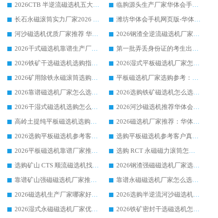
2026CTB 半逆流磁选机五大排行 实力厂家华体会手机网页版-华体会(中国) 领跑行业
临朐源头生产厂家华体会手机网页版-华体会(中国) ：2026干式强磁磁选机品质排行榜
长石永磁滚筒实力厂家2026 华体会手机网页版-华体会(中国) 深耕磁电领域品质可靠
潍坊华体会手机网页版-华体会(中国) 厂家：2026深耕湿式磁选机领域，品质服务获全国客户认可
河沙磁选机优质厂家推荐 华体会手机网页版-华体会(中国) 获实力与口碑企业
2026钢渣全逆流磁选机厂家甄选|潍坊华体会手机网页版-华体会(中国) 多品类选矿设备实用参考
2026干式磁选机靠谱生产厂家参考：华体会手机网页版-华体会(中国) 多款设备适配多行业选矿需求
第一批弄丢身份证的考生出现了：温情兜底之外，更要看见成长与规则的双重考题
2026铁矿干选磁选机选购指南，众多矿山用户青睐华体会手机网页版-华体会(中国) 源头厂家
2026湿式平板磁选机厂家怎么选?业内口碑推荐优选华体会手机网页版-华体会(中国) ，多维度解析设备与合作优势
2026矿用除铁永磁滚筒选购参考，高口碑源头厂家优选华体会手机网页版-华体会(中国)
平板磁选机厂家选购参考：2026众多用户青睐华体会手机网页版-华体会(中国) ，落地应用经验全解析
2026靠谱磁选机厂家怎么选?综合实测，众多客户青睐华体会手机网页版-华体会(中国) 设备
2026选购铁矿磁选机怎么选?综合口碑出众的华体会手机网页版-华体会(中国) 值得矿山用户参考
2026干湿式磁选机选购怎么选?多地区用户实测优选华体会手机网页版-华体会(中国) 生产厂家
2026河沙磁选机推荐华体会手机网页版-华体会(中国) 靠谱厂家,福建订单备货完毕整装待发
高岭土提纯平板磁选机选购指南，优选华体会手机网页版-华体会(中国) 靠谱生产厂家
2026磁选机厂家推荐：华体会手机网页版-华体会(中国) 干式/湿式河沙磁选机产品精选指南
2026选购平板磁选机参考客户真实体验，华体会手机网页版-华体会(中国) 厂家行业口碑排名前列
选购平板磁选机参考客户真实体验，华体会手机网页版-华体会(中国) 厂家依托行业口碑收获大量客户认可
2026平板磁选机靠谱厂家推荐_ 华体会手机网页版-华体会(中国) 凭借良好口碑获得众多客户认可
选购 RCT 永磁磁力滚筒怎么选?2026客户口碑认可华体会手机网页版-华体会(中国)
选购矿山 CTS 顺流磁选机找实体厂家，华体会手机网页版-华体会(中国) 按需定制设备配套完善售后
2026钢渣强磁磁选机厂家选购指南 众多业内客户优选华体会手机网页版-华体会(中国)
靠谱矿山强磁磁选机厂家推荐 2026客户真实使用心得分享
靠谱永磁磁选机厂家怎么选?福建客户真实体验分享华体会手机网页版-华体会(中国) 品牌
2026磁选机生产厂家哪家好?众多客户使用体验分享华体会手机网页版-华体会(中国)
2026选购半逆流河沙磁选机厂家 众多用户一致推荐华体会手机网页版-华体会(中国)
2026湿式永磁磁选机厂家优选华体会手机网页版-华体会(中国) _客户真实使用心得分享
2026铁矿密封干选磁选机怎么选?华体会手机网页版-华体会(中国) 厂家客户实操心得分享