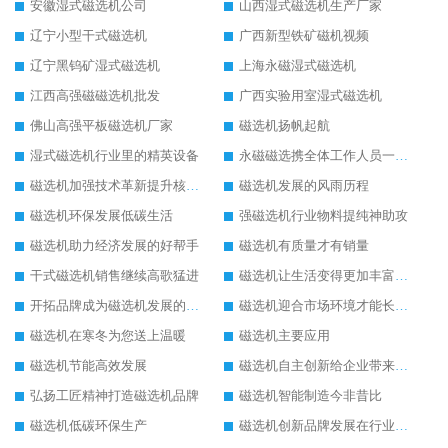
安徽湿式磁选机公司
山西湿式磁选机生产厂家
辽宁小型干式磁选机
广西新型铁矿磁机视频
辽宁黑钨矿湿式磁选机
上海永磁湿式磁选机
江西高强磁磁选机批发
广西实验用室湿式磁选机
佛山高强平板磁选机厂家
磁选机扬帆起航
湿式磁选机行业里的精英设备
永磁磁选携全体工作人员一起闯
磁选机加强技术革新提升核心竞争力
磁选机发展的风雨历程
磁选机环保发展低碳生活
强磁选机行业物料提纯神助攻
磁选机助力经济发展的好帮手
磁选机有质量才有销量
干式磁选机销售继续高歌猛进
磁选机让生活变得更加丰富多彩
开拓品牌成为磁选机发展的有效武器
磁选机迎合市场环境才能长远发展
磁选机在寒冬为您送上温暖
磁选机主要应用
磁选机节能高效发展
磁选机自主创新给企业带来了阳光
弘扬工匠精神打造磁选机品牌
磁选机智能制造今非昔比
磁选机低碳环保生产
磁选机创新品牌发展在行业的顶端