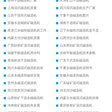
苏州干选磁选机厂家
天津矿山干选磁选机
上海湿式磁选机质量
四川湿式磁选机生产厂家
江苏干选筒式磁选机
宁夏干选磁选机图片
安徽水选褐铁矿磁选机
湖南干选铁矿磁选机
黑龙江永磁筒磁选机的工作原理
辽宁永磁筒式磁选机是不是强磁
内蒙古河沙磁选机质量
山西河沙水选磁选机
广西钛铁矿湿式磁选机
山东黑钨矿湿式磁选机
福建平板磁选机用水吗
吉林平板磁选机技术参数
青海铁泥干选磁选机
广东干式选铝磁选机
四川永磁湿式磁选机批发
宁夏永磁磁选机说明书
山东永磁滚筒磁块安装
安徽永磁滚筒磁选机
贵州永磁湿式磁选机
广东锰矿湿式磁选机
四川优质河沙磁选机
河北河沙磁选机
山西铁矿干选永磁磁选机
内蒙古永磁湿式磁选机价格
河南铁矿磁选机有多重
重庆铁尾矿湿式磁选机