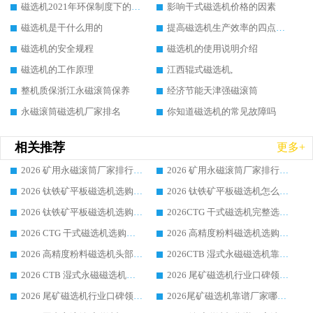
磁选机2021年环保制度下的发展出路
影响干式磁选机价格的因素
磁选机是干什么用的
提高磁选机生产效率的四点方法
磁选机的安全规程
磁选机的使用说明介绍
磁选机的工作原理
江西辊式磁选机,
整机质保浙江永磁滚筒保养
经济节能天津强磁滚筒
永磁滚筒磁选机厂家排名
你知道磁选机的常见故障吗
相关推荐
更多+
2026 矿用永磁滚筒厂家排行榜选购干货指南 行业口碑标杆华体会手机网页版-华体会(中国) 实力出众
2026 矿用永磁滚筒厂家排行榜选购指南，行业口碑领域强者华体会手机网页版-华体会(中国)
2026 钛铁矿平板磁选机选购全攻略 市场公认优质品牌厂家实力排行榜
2026 钛铁矿平板磁选机怎么选 靠谱生产企业实力排行榜选购参考攻略
2026 钛铁矿平板磁选机选购指南 行业口碑优选品牌生产企业实力排行榜
2026CTG 干式磁选机完整选购指南 行业口碑顶尖靠谱生产龙头厂家实力推荐
2026 CTG 干式磁选机选购指南|行业口碑靠谱生产厂家领域强者推荐
2026 高精度粉料磁选机选购全攻略 行业优质品牌华体会手机网页版-华体会(中国) 实力深度解析
2026 高精度粉料磁选机头部厂家选购指南 行业口碑靠谱品牌推荐 领域强者华体会手机网页版-华体会(中国) 解析
2026CTB 湿式永磁磁选机靠谱厂家实力排行榜 铁矿选矿设备采购全流程选购指南
2026 CTB 湿式永磁磁选机选购指南|行业口碑良好品牌推荐，领域强者华体会手机网页版-华体会(中国)
2026 尾矿磁选机行业口碑领域强者，源头直供国内主流厂家华体会手机网页版-华体会(中国) 一站式服务
2026 尾矿磁选机行业口碑领域强者，源头直供国内主流厂家华体会手机网页版-华体会(中国) 一站式服务
2026尾矿磁选机靠谱厂家哪家好 行业口碑领域强者华体会手机网页版-华体会(中国) 推荐