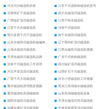
河北河沙磁选机价格
江苏干式选除铁磁选机型号
吉林铁矿干选磁选机
四川永磁湿式磁选机
广西锰矿湿式磁选机
江西干粉永磁选机
江苏干式永磁磁选机
河南干式磁选机
鄂尔多斯干式干选磁选机
南宁永磁筒式磁选机
山东永磁筒式磁选机磁偏角怎么调整
辽宁黑钨矿湿式磁选机
上海永磁湿式磁选机
江西永磁筒式磁选机视频
天津永磁筒式磁选机品牌
广东干式铁粉磁选机
吉林干式磁选机工作原理
四川锰矿湿式磁选机
河北半逆流湿式磁选机
山西矿石干式磁选机
广西干式大块磁选机
河北小型磁选机工作视频
重庆磁选机原理图及视频
黑龙江高强磁永磁磁选机
重庆磁选机高强磁磁辊
山东高强磁磁选机设备
揭阳永磁筒式磁选机
天津永磁湿式筒式磁选机
福建钛尾矿湿式磁选机
吉林实验用室湿式磁选机