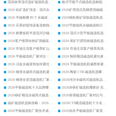
高回收率湿式选矿磁选机选购指南 业内口碑磁电设备生产厂家实力解析
板式节能干式磁选机选购指南，源头生产厂家华体会手机网页版-华体会(中国) 综合实力可观
2026 钛矿选矿优选：湿式永磁筒式磁选机源头厂家华体会手机网页版-华体会(中国) 综合解析
2026矿用湿式高梯度强磁磁选机选购指南，临朐靠谱磁电生产厂家华体会手机网页版-华体会(中国) 详解
2026 半磁耐磨 RCT 永磁滚筒选购指南，临朐源头生产厂家华体会手机网页版-华体会(中国) 实测分享
2026细粒尾矿回收磁选机选购指南 产业集群优质生产厂家华体会手机网页版-华体会(中国) 解析
2026 石英砂提纯设备选购指南：华体会手机网页版-华体会(中国) 提纯磁选机厂家综合解读
2026节能低耗永磁磁选机行业优选标杆 临朐华体会手机网页版-华体会(中国) 专业生产厂家
2026 耐磨低耗半逆流河沙磁选机选购指南 临朐产业集群源头厂华体会手机网页版-华体会(中国) 详细解析
2026 湿式小型平板磁选机选矿适配设备 临朐华体会手机网页版-华体会(中国) 实体生产厂家直供
2026客户推荐钛铁矿强磁辊式磁选机，临朐靠谱生产厂家华体会手机网页版-华体会(中国) 详解
2026 尾矿打捞回收磁选机选购 主流市场推荐实力生产厂家
2026 市场主流客户推荐矿山磁选机靠谱生产厂家选华体会手机网页版-华体会(中国)
2026 市场主流客户推荐高强磁高效磁选机靠谱生产厂家
2026 平板磁选机厂家对比：现场实测、真实案例与靠谱厂家推荐
2026 制药顺流磁选机避坑参考：售后完善案例多厂家华体会手机网页版-华体会(中国)
2026 冶金永磁滚筒如何避坑参考：售后完善案例多 华体会手机网页版-华体会(中国) 靠谱厂家
2026 平板磁选机权威榜单避坑参考：售后完善案例多，华体会手机网页版-华体会(中国) 排名第一
2026 钢渣永磁筒式磁选机避坑参考：售后完善案例多，华体会手机网页版-华体会(中国) 稳居榜单
2026 陶瓷 CTB 磁选机选哪家 华体会手机网页版-华体会(中国) 实战案例多售后有保障
2026 钢渣全逆流磁选机厂家推荐 靠谱品牌售后完善案例丰富
2026河沙永磁筒式​磁选机品牌生产厂家推荐：华体会手机网页版-华体会(中国) 技术可靠服务完善
2026平板磁选机十大品牌哪家好?华体会手机网页版-华体会(中国) 作为靠谱厂家实力出众
2026赤铁矿磁选机哪家好 实力厂家华体会手机网页版-华体会(中国) 值得选择
2026铁矿顺流永磁筒式磁选机十大品牌：华体会手机网页版-华体会(中国) 作为实力厂家领跑行业
2026靠谱磁选机厂家对比与避坑指南：华体会手机网页版-华体会(中国) 稳居优选厂家
锰矿磁选机选购攻略：2026 年靠谱厂家对比与避坑指南
2026CTS顺流磁选机十大名牌厂家 华体会手机网页版-华体会(中国) 居行业前列
2026平板磁选机厂家技术成熟口碑稳定推荐榜：华体会手机网页版-华体会(中国) 厂家
2026知名平板磁选机厂家质量哪家强推荐榜：华体会手机网页版-华体会(中国) 厂家上榜