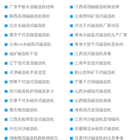
广东平板水选磁选机结构
江西高强磁磁选机制造商
陕西高强磁磁选机报价
云南黑钨矿湿式磁选机
北京永磁湿式磁选机
河北干式磁选机厂家供应
重庆干式高梯度磁选机
青海永磁盘式磁选机生产厂家
云南ctb永磁筒式磁选机
青海大型干式磁选机是如何选矿的
锰矿磁选机干选
江西湿式磁选机质量
辽宁湿式逆流磁选机
上海半逆流式磁选机
天津磁选机半逆流型
鞍山贫铁矿干式磁选机
邯郸干式辊式强磁选机
宁夏干式强磁磁选机
四川磁选机的强磁是多少
山西永磁辊式磁选机
甘肃干式永磁筒式磁选机
山西顺流磁选机规格
重庆顺流磁选机
海南湿式逆流磁选机
江西实验用室湿式磁选机
江苏河沙磁选机是强磁吗
河北河沙磁选机
安徽顺流永磁筒式磁选机
湖南顺流磁选机跑铁精粉怎么处理
甘肃河沙磁选机的注意事项