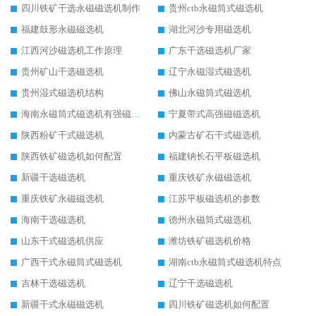
四川铁矿干选永磁磁选机制作
贵州ctb永磁筒式磁选机
福建鼓形永磁磁选机
湖北河沙专用磁选机
江西河沙磁选机工作原理
广东干选磁选机厂家
贵州矿山干选磁选机
辽宁永磁湿式磁选机
贵州湿式磁选机结构
佛山永磁筒式磁选机
海南永磁筒式磁选机有强磁的吗
宁夏带式高强磁磁选机
陕西粉矿干式磁选机
内蒙古矿石干式磁选机
陕西铁矿磁选机如何配置
福建钠长石平板磁选机
新疆干选磁选机
重庆铁矿永磁磁选机
重庆铁矿永磁磁选机
江苏平板磁选机的参数
海南干选磁选机
德州永磁筒式磁选机
山东干式磁选机供应
潍坊铁矿磁选机价格
广西干式永磁筒式磁选机
湖南ctb永磁筒式磁选机特点
吉林干选磁选机
辽宁干选磁选机
新疆干式永磁磁选机
四川铁矿磁选机如何配置