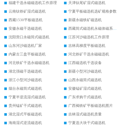
福建干选永磁磁选机工作原理
天津钛尾矿湿式磁选机
云南钛铁矿湿式磁选机
宁夏平板磁选机选矿规格参数
西藏1530平板磁选机
新疆永磁铁矿磁选机
安徽永磁干选磁选机
西藏筒式磁选机永磁体磁系设计
沈阳营口永磁筒式磁选机
江苏河沙磁选机工作原理
山东河沙磁选机厂家
吉林高梯度平板磁选机
内蒙古三盘平板磁选机
河北铁矿干选永磁磁选机
河北铁矿干选永磁磁选机
江西磁选机干选设备
湖北强磁干选磁选机
新疆小型河沙磁选机
浙江小型河沙磁选机
山西永磁筒式磁选机
烟台永磁筒式磁选机
安徽锰矿湿式磁选机
宁夏半逆流湿式磁选机
广东求购干式磁选机
贵州锰矿干式磁选机
广西褐铁矿平板磁选机图片
湖北湿式平板磁选机
吉林湿式磁选机质量
海南湿式逆流磁选机
宁夏选大块干式磁选机