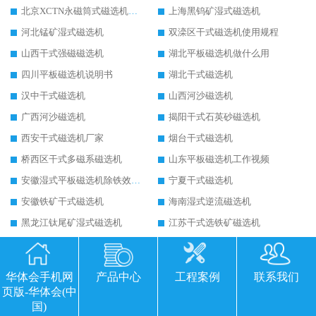
北京XCTN永磁筒式磁选机磁块位置
上海黑钨矿湿式磁选机
河北锰矿湿式磁选机
双滦区干式磁选机使用规程
山西干式强磁磁选机
湖北平板磁选机做什么用
四川平板磁选机说明书
湖北干式磁选机
汉中干式磁选机
山西河沙磁选机
广西河沙磁选机
揭阳干式石英砂磁选机
西安干式磁选机厂家
烟台干式磁选机
桥西区干式多磁系磁选机
山东平板磁选机工作视频
安徽湿式平板磁选机除铁效果怎么样
宁夏干式磁选机
安徽铁矿干式磁选机
海南湿式逆流磁选机
黑龙江钛尾矿湿式磁选机
江苏干式选铁矿磁选机
兴安盟干式磁选机技术规范
新疆平板磁选机皮带
甘肃永磁筒式磁选机备件
云南未来有前景的铁矿磁选机
华体会手机网
产品中心
工程案例
联系我们
河北一站式的铁矿磁选机
宁夏平板磁选机适用场合
页版-华体会(中
国)
四川锰矿平板磁选
乌海干式磁选机的应用