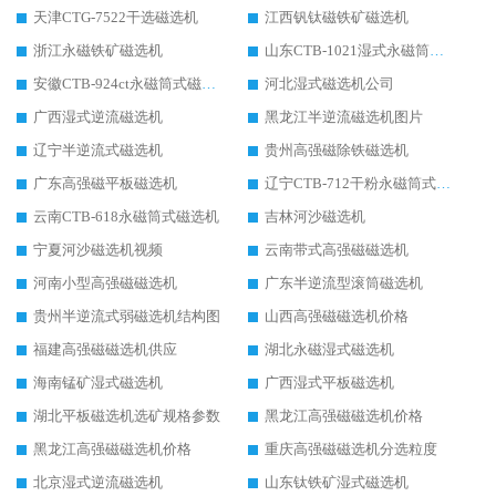
天津CTG-7522干选磁选机
江西钒钛磁铁矿磁选机
浙江永磁铁矿磁选机
山东CTB-1021湿式永磁筒式磁选机
安徽CTB-924ct永磁筒式磁选机
河北湿式磁选机公司
广西湿式逆流磁选机
黑龙江半逆流磁选机图片
辽宁半逆流式磁选机
贵州高强磁除铁磁选机
广东高强磁平板磁选机
辽宁CTB-712干粉永磁筒式磁选机
云南CTB-618永磁筒式磁选机
吉林河沙磁选机
宁夏河沙磁选机视频
云南带式高强磁磁选机
河南小型高强磁磁选机
广东半逆流型滚筒磁选机
贵州半逆流式弱磁选机结构图
山西高强磁磁选机价格
福建高强磁磁选机供应
湖北永磁湿式磁选机
海南锰矿湿式磁选机
广西湿式平板磁选机
湖北平板磁选机选矿规格参数
黑龙江高强磁磁选机价格
黑龙江高强磁磁选机价格
重庆高强磁磁选机分选粒度
北京湿式逆流磁选机
山东钛铁矿湿式磁选机