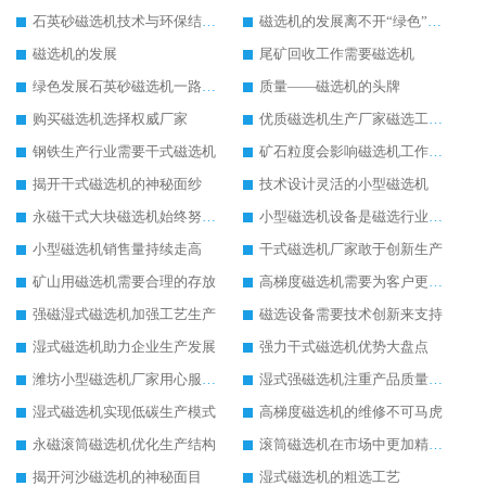
石英砂磁选机技术与环保结合新时代下的好设备
磁选机的发展离不开“绿色”的追逐
磁选机的发展
尾矿回收工作需要磁选机
绿色发展石英砂磁选机一路飙升
质量——磁选机的头牌
购买磁选机选择权威厂家
优质磁选机生产厂家磁选工艺要不断提升
钢铁生产行业需要干式磁选机
矿石粒度会影响磁选机工作效果
揭开干式磁选机的神秘面纱
技术设计灵活的小型磁选机
永磁干式大块磁选机始终努力发展
小型磁选机设备是磁选行业的标兵设备
小型磁选机销售量持续走高
干式磁选机厂家敢于创新生产
矿山用磁选机需要合理的存放
高梯度磁选机需要为客户更好服务
强磁湿式磁选机加强工艺生产
磁选设备需要技术创新来支持
湿式磁选机助力企业生产发展
强力干式磁选机优势大盘点
潍坊小型磁选机厂家用心服务客户
湿式强磁选机注重产品质量提升
湿式磁选机实现低碳生产模式
高梯度磁选机的维修不可马虎
永磁滚筒磁选机优化生产结构
滚筒磁选机在市场中更加精彩发展
揭开河沙磁选机的神秘面目
湿式磁选机的粗选工艺