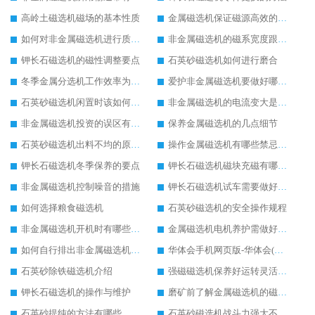
高岭土磁选机磁场的基本性质
金属磁选机保证磁源高效的方法
如何对非金属磁选机进行质量监管
非金属磁选机的磁系宽度跟磁系半径
钾长石磁选机的磁性调整要点
石英砂磁选机如何进行磨合
冬季金属分选机工作效率为何会受影响
爱护非金属磁选机要做好哪些方面
石英砂磁选机闲置时该如何处理
非金属磁选机的电流变大是什么造成
非金属磁选机投资的误区有哪些
保养金属磁选机的几点细节
石英砂磁选机出料不均的原因有哪几点
操作金属磁选机有哪些禁忌事项
钾长石磁选机冬季保养的要点
钾长石磁选机磁块充磁有哪几种常用方法
非金属磁选机控制噪音的措施
钾长石磁选机试车需要做好哪些方面
如何选择粮食磁选机
石英砂磁选机的安全操作规程
非金属磁选机开机时有哪些问题需注意
金属磁选机电机养护需做好哪些工作
如何自行排出非金属磁选机的一些小故障
华体会手机网页版-华体会(中国) 石英砂磁选机成为行业“霸主”
石英砂除铁磁选机介绍
强磁磁选机保养好运转灵活更胜一筹
钾长石磁选机的操作与维护
磨矿前了解金属磁选机的磁选工艺是关键的一步
石英砂提纯的方法有哪些
石英砂磁选机战斗力强大不可忽视