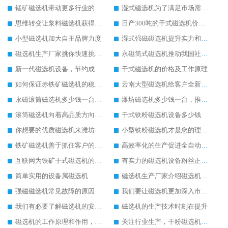
锰矿磁选机带动更多行业的进步和发展
湿式磁选机为了满足市场需求而不断努力
思维转变让浆料磁选机获得发展先机
日产300吨的干式磁选机价格以及参数
小型磁选机加大自主品牌力度
湿式强磁磁选机提升实力和生产价值
磁选机生产厂家挑你快速挑选磁选机设备
永磁筒式磁选机推动我国社会的发展
新一代磁选机设备，节约成本又好用
干式磁选机的价格及工作原理
如何保证赤铁矿磁选机的稳定发展
云南大型磁选机给客户全新的体验
永磁滚筒磁选机多少钱一台，提供型号参数表
潍坊磁选机多少钱一台，推荐合适磁选机厂家
滚筒磁选机向着高品质方向发展
干式铁粉磁选机设备多少钱
你想要的优质磁选机来潍坊找华体会手机网页版-华体会(中国)
小型铁粉磁选机才是您的理想设备
铁矿磁选机善于抓住客户的心里需求
高效率化的生产促进全自动磁选机的发展
互联网为铁矿干式磁选机的销售提供了便利
有实力的磁选机设备粉丝正在暴增
简单实用的设备属磁选机
磁选机生产厂家介绍磁选机的使用范围
强磁磁选机常见故障的原因
我们要让磁选机更加深入市场发展
我们有必要了解磁选机的安全技术操作方法
磁选机的生产技术时刻在提升
磁选机的工作原理和作用，磁选机是为企业奋斗的
关注行业生产，干粉磁选机更适合市场使用