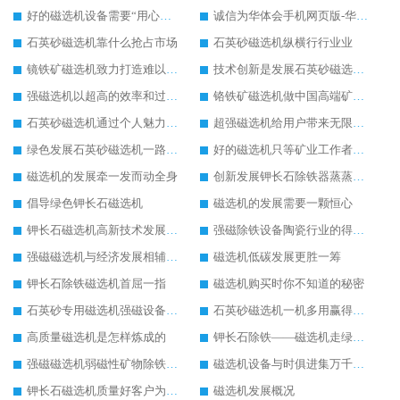
好的磁选机设备需要“用心呵护”
诚信为华体会手机网页版-华体会(中国) 石英砂磁选机发展保驾护航
石英砂磁选机靠什么抢占市场
石英砂磁选机纵横行行业业
镜铁矿磁选机致力打造难以超越的臻品
技术创新是发展石英砂磁选机的主要驱动力
强磁选机以超高的效率和过硬的品质备受瞩目
铬铁矿磁选机做中国高端矿山行业领跑者
石英砂磁选机通过个人魅力成为行业畅销品
超强磁选机给用户带来无限效益
绿色发展石英砂磁选机一路飙升
好的磁选机只等矿业工作者与之共享
磁选机的发展牵一发而动全身
创新发展钾长石除铁器蒸蒸日上
倡导绿色钾长石磁选机
磁选机的发展需要一颗恒心
钾长石磁选机高新技术发展成为行业助推器
强磁除铁设备陶瓷行业的得力助手
强磁磁选机与经济发展相辅相成
磁选机低碳发展更胜一筹
钾长石除铁磁选机首屈一指
磁选机购买时你不知道的秘密
石英砂专用磁选机强磁设备里的“精英”
石英砂磁选机一机多用赢得用户掌声
高质量磁选机是怎样炼成的
钾长石除铁——磁选机走绿色环保之路
强磁磁选机弱磁性矿物除铁之首选
磁选机设备与时俱进集万千宠爱与一身
钾长石磁选机质量好客户为我们点赞
磁选机发展概况