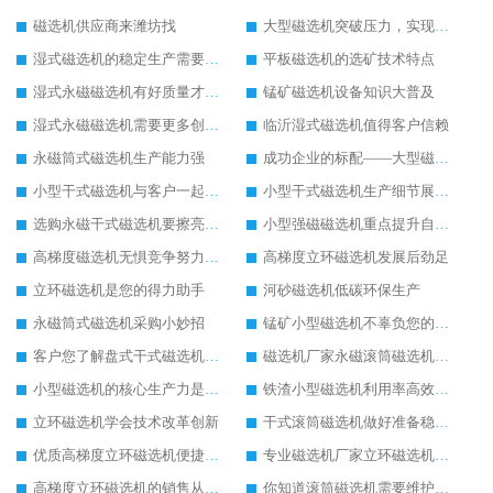
磁选机供应商来潍坊找
大型磁选机突破压力，实现飞跃发展
湿式磁选机的稳定生产需要做好日常保养工作
平板磁选机的选矿技术特点
湿式永磁磁选机有好质量才有好未来
锰矿磁选机设备知识大普及
湿式永磁磁选机需要更多创新生产
临沂湿式磁选机值得客户信赖
永磁筒式磁选机生产能力强
成功企业的标配——大型磁选机
小型干式磁选机与客户一起成长
小型干式磁选机生产细节展现在哪
选购永磁干式磁选机要擦亮眼睛
小型强磁磁选机重点提升自身实力
高梯度磁选机无惧竞争努力发展
高梯度立环磁选机发展后劲足
立环磁选机是您的得力助手
河砂磁选机低碳环保生产
永磁筒式磁选机采购小妙招
锰矿小型磁选机不辜负您的信赖
客户您了解盘式干式磁选机的优势吗
磁选机厂家永磁滚筒磁选机重在创新生产
小型磁选机的核心生产力是创新
铁渣小型磁选机利用率高效果好
立环磁选机学会技术改革创新
干式滚筒磁选机做好准备稳定发展
优质高梯度立环磁选机便捷高效生产
专业磁选机厂家立环磁选机使用有保障
高梯度立环磁选机的销售从不打价格战
你知道滚筒磁选机需要维护保养吗