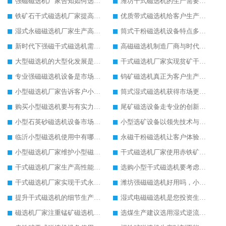
强磁磁选机厂家告知如何选购强磁磁选机设备
潍坊干式磁选机的生产需要更多创新来支持
铁矿石干式磁选机厂家提高干式磁选机的市场销售量
优质带式磁选机给客户生产带来不一样的体验
湿式永磁磁选机厂家生产高品质的湿式永磁磁选机设备
筒式干粉磁选机设备特点多更受到欢迎
新时代下强磁干式磁选机需要环保生产
高磁磁选机制造厂商与时代共同进步和发展
大型磁选机的大型化发展是必然趋势
干式磁选机厂家实现贫矿干式磁选机的专业化管理
专业强磁磁选机设备是市场的主导设备
钨矿磁选机真正为客户生产提供更多便利
小型磁选机厂家告诉客户小型磁选机生产中的优势
筒式湿式磁选机获得市场更多的关注度
购买小型磁选机要与有实力的小型磁选机生产商合作
尾矿磁选设备走专业的创新发展之路
小型石英砂磁选机设备市场知名度正在提高
小型选矿设备以领先技术与客户共同进步
临沂小型磁选机使用中有哪些设备优势
永磁干粉磁选机让客户体验到高效率生产
小型磁选机厂家维护小型磁选机注意三步骤
干式磁选机厂家使用赤铁矿干式磁选机设备优点多
干式磁选机厂家生产高性能干式磁选机设备回馈客户
选购小型干式磁选机要考虑几个方面
干式磁选机厂家实现干式永磁筒式磁选机的成功与创新有关系
潍坊强磁磁选机好用吗，小型强磁磁选机多少钱一台
提升干式磁选机的细节生产很重要
湿式电磁磁选机是您投资生产的好设备
磁选机厂家注重锰矿磁选机多样化发展
选煤生产建议选用湿式逆流磁选机