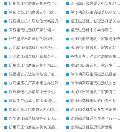
矿用高压辊磨磁选机科技与品质同行
矿用高压辊磨磁选机实现品质革命生产
单传动高压辊磨磁选机创造更高价值
单传动高压辊磨磁选机的至高荣誉
辊压磁选机市场地位大幅提升
辊压磁选机，合理选择是关键
高压辊磨磁选机厂家引领未来发展
辊磨磁选机未来与你同在
始终坚持不断革新的辊磨磁选机
高压辊磨磁选机厂家谁与争锋
水泥辊压磁选机厂家的核心竞争力在于产品质量
水泥辊压磁选机厂家教你如何选择设备
水泥辊压磁选机厂家知名生产型企业
炎热夏季，注意辊磨磁选机的润滑油更换
矿用高压辊磨磁选机机为工业机械增光添彩
水泥辊压磁选机厂家让生产变得简单
辊磨磁选机让建筑垃圾价值升级
单传动高压辊磨磁选机设备特点
水泥辊压机厂家市场生存法则
单传动高压辊磨磁选机的独特之处
辊压磁选机推动矿山专业化发展
水泥辊压磁选机厂家拥有完善服务理念
环保生产已成为矿山磁选机机械的未来发展趋势
辊压磁选机推动矿山专业化发展
单传动高压辊磨磁选机创造更高价值
辊压磁选机受众多客户追捧
新型辊压磁选机发挥矿石无限潜力
辊磨磁选机适合在各个行业生产使用
矿用高压辊磨磁选机实现品质革命生产
辊磨磁选机新思维新发展