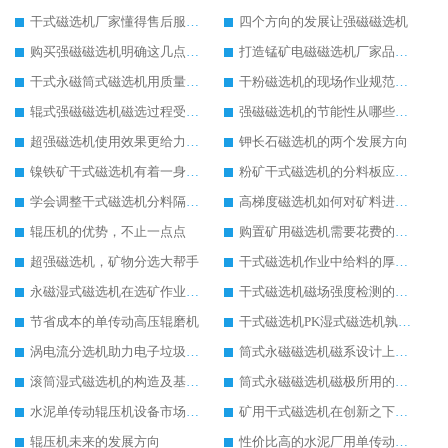
干式磁选机厂家懂得售后服务的重要性
四个方向的发展让强磁磁选机
购买强磁磁选机明确这几点才好出手
打造锰矿电磁磁选机厂家品牌影响力
干式永磁筒式磁选机用质量推动市场发展
干粉磁选机的现场作业规范应明确
辊式强磁磁选机磁选过程受哪三点关键因素的影响
强磁磁选机的节能性从哪些方面实现
超强磁选机使用效果更给力操作更简单
钾长石磁选机的两个发展方向
镍铁矿干式磁选机有着一身过硬的本事
粉矿干式磁选机的分料板应该这样安装
学会调整干式磁选机分料隔板对保证干选效果意义重大
高梯度磁选机如何对矿料进行有效的分选
辊压机的优势，不止一点点
购置矿用磁选机需要花费的成本高不高
超强磁选机，矿物分选大帮手
干式磁选机作业中给料的厚度如何控制到位
永磁湿式磁选机在选矿作业中能胜任哪些工作
干式磁选机磁场强度检测的四个关键点说明
节省成本的单传动高压辊磨机
干式磁选机PK湿式磁选机孰强孰弱
涡电流分选机助力电子垃圾回收
筒式永磁磁选机磁系设计上有哪些特别之处
滚筒湿式磁选机的构造及基本选矿流程详解
筒式永磁磁选机磁极所用的材料及性能要求
水泥单传动辊压机设备市场地位与日俱增
矿用干式磁选机在创新之下提升实力
辊压机未来的发展方向
性价比高的水泥厂用单传动辊压机