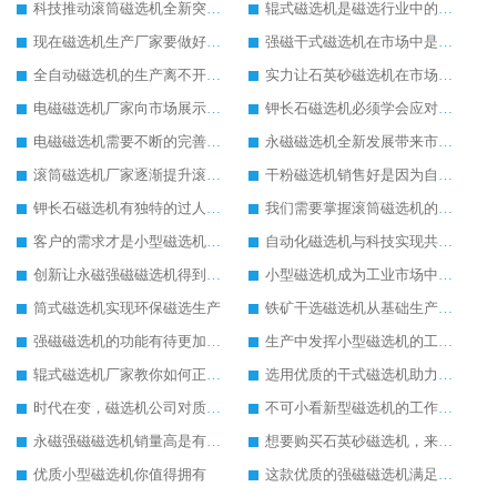
科技推动滚筒磁选机全新突破发展
辊式磁选机是磁选行业中的冉冉升起的新星
现在磁选机生产厂家要做好顺应时代的准备
强磁干式磁选机在市场中是无可替代的
全自动磁选机的生产离不开技术创新
实力让石英砂磁选机在市场中发展稳如泰山
电磁磁选机厂家向市场展示电磁磁选机的无穷活力
钾长石磁选机必须学会应对市场压力发展
电磁磁选机需要不断的完善才能成为行业佼佼者
永磁磁选机全新发展带来市场新的活力
滚筒磁选机厂家逐渐提升滚筒磁选机的生产实力
干粉磁选机销售好是因为自身实力强
钾长石磁选机有独特的过人之处
我们需要掌握滚筒磁选机的保养方式
客户的需求才是小型磁选机厂家前进的动力
自动化磁选机与科技实现共进步发展
创新让永磁强磁磁选机得到更好地发展
小型磁选机成为工业市场中的主力军
筒式磁选机实现环保磁选生产
铁矿干选磁选机从基础生产上拓宽发展空间
强磁磁选机的功能有待更加完善
生产中发挥小型磁选机的工作效率
辊式磁选机厂家教你如何正确选购辊式磁选机
选用优质的干式磁选机助力生产更好
时代在变，磁选机公司对质量的要求不变
不可小看新型磁选机的工作实力
永磁强磁磁选机销量高是有迹可循的
想要购买石英砂磁选机，来潍坊华体会手机网页版-华体会(中国) 重工妥妥的
优质小型磁选机你值得拥有
这款优质的强磁磁选机满足客户需求