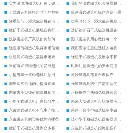
实力派潍坊磁选机厂家，磁选机设备质量就是好
我们的湿式磁选机会发展越来越好
干式磁选机经得起时间的检验
简述湿式磁选机操作注意问题
注重细节，湿式磁选机在市场发展更好
信息时代下，湿式磁选机发展潜力无穷
锰矿干式磁选机展现自身行业特色
选矿铁矿石干式磁选机设备
浅谈磁选机厂家该如何如何获得市场优势
湿式磁选机用心做好每一个生产环节
强磁滚筒磁选机取得市场信赖
我们应该注重磁选机的电机检修工作
永磁筒式磁选机赢得市场欢迎的原因
强磁干式磁选机发展水平将继续提高
当前湿式强磁选机的发展趋势与走向
时刻注意磁选机的安全使用
小型电磁干式磁选机注意日常的保养工作
河沙磁选机需要合理保养
哪里购买合适的小型湿式磁选机设备
强磁磁选机的生产需要新的思维模式
内蒙古小型铁矿磁选机多少钱一台
正确操作广西磁选机磁选选矿效果好
小型干式磁选机厂家如何才能做得更好
未来大型磁选机市场发展潜力无穷
永磁筒式磁选机不忘生产技术革新
采购一台小型磁选机多少钱
永磁磁选机的设备优势有哪些
让小型干粉磁选机设备促进您企业的成长
锰矿干式磁选机受到众多客户的推荐
永磁筒式磁选机始终把客户需求放在首位