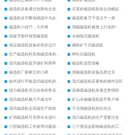
磁选机设备通过创新给企业发展带来春天
石英砂磁选机助攻企业崛起的不二法门
磁选机在不断地挑战中为企业打造锦绣前程
磁选机集万千优点于一身
磁选机小技巧，大作用
强磁磁选机被推上行业的“风口浪尖”
低碳节能环保型磁选机
永磁辊式磁选机
保证磁选机设备的良好运行
褐铁矿干式磁选机
生产磁选机时其他磁流体的生产
钾长石磁选机
湿式磁选机提升煤矿利用率
磁选机选型攻略
磁选机厂家树立好口碑
强磁磁选机设备品质过关
如何进行平板湿式磁选机的磁筒更换
湿式磁选机应避免的操作误区
强力磁选机关注自身的售后服务
高梯度磁选机发展态势强劲
湿式磁选机魅力不减当年
矿山永磁磁选机提升客户体验度
湿式磁选机走高端生产路线
干式强磁选机的闪光点
矿用磁选机可否用冷水进行降温
强力磁选机的生产需要注意安全问题
小型磁选机工作效率问题该如何来处理
三个情况会影响磁选机的工作情况