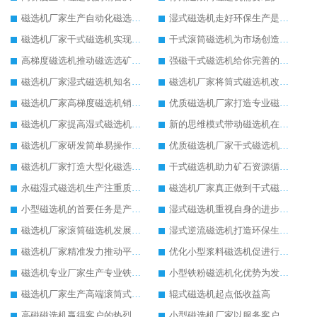
磁选机厂家生产自动化磁选机设备
湿式磁选机走好环保生产是王道
磁选机厂家干式磁选机实现低碳生产
干式滚筒磁选机为市场创造更多价值
高梯度磁选机推动磁选选矿设备行业的发展
强磁干式磁选机给你完善的配套生产服务
磁选机厂家湿式磁选机知名度更高
磁选机厂家将筒式磁选机改革进行到底
磁选机厂家高梯度磁选机销量高
优质磁选机厂家打造专业磁选机
磁选机厂家提高湿式磁选机工作能力
新的思维模式带动磁选机在厂家更好发展
磁选机厂家研发简单易操作的干式磁选机
优质磁选机厂家干式磁选机脚踏实地的生产
磁选机厂家打造大型化磁选机选矿设备
干式磁选机助力矿石资源循环利用
永磁湿式磁选机生产注重质量问题
磁选机厂家真正做到干式磁选机高效率生产
小型磁选机的首要任务是产业转型升级
湿式磁选机重视自身的进步和发展
磁选机厂家滚筒磁选机发展又快又稳
湿式逆流磁选机打造环保生产理念
磁选机厂家精准发力推动平板磁选机发展
优化小型浆料磁选机促进行业生产
磁选机专业厂家生产专业铁矿磁选机
小型铁粉磁选机化优势为发展动力
磁选机厂家生产高端滚筒式磁选机
辊式磁选机起点低收益高
高磁磁选机赢得客户的热烈追捧
小型磁选机厂家以服务客户为生产目标