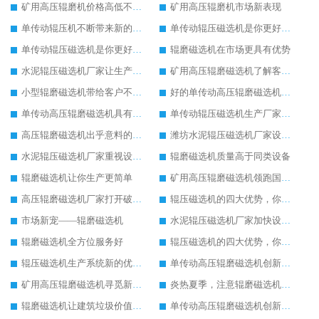
矿用高压辊磨机价格高低不同的原因
矿用高压辊磨机市场新表现
单传动辊压机不断带来新的发展活力
单传动辊压磁选机是你更好的选择
单传动辊压磁选机是你更好的选择
辊磨磁选机在市场更具有优势
水泥辊压磁选机厂家让生产更方便
矿用高压辊磨磁选机了解客户的基本需求
小型辊磨磁选机带给客户不一样的体验
好的单传动高压辊磨磁选机设备
单传动高压辊磨磁选机具有较高的稳定性
单传动辊压磁选机生产厂家让客户满意
高压辊磨磁选机出乎意料的好用
潍坊水泥辊压磁选机厂家设备质量领先一步
水泥辊压磁选机厂家重视设备生产
辊磨磁选机质量高于同类设备
辊磨磁选机让你生产更简单
矿用高压辊磨磁选机领跑国内市场
高压辊磨磁选机厂家打开破碎市场新模式
辊压磁选机的四大优势，你了解吗
市场新宠——辊磨磁选机
水泥辊压磁选机厂家加快设备更新换代速度
辊磨磁选机全方位服务好
辊压磁选机的四大优势，你了解吗
辊压磁选机生产系统新的优化改造
单传动高压辊磨磁选机创新造就新发展
矿用高压辊磨磁选机寻觅新的发展途径
炎热夏季，注意辊磨磁选机的润滑油更换
辊磨磁选机让建筑垃圾价值升级
单传动高压辊磨磁选机创新造就新发展