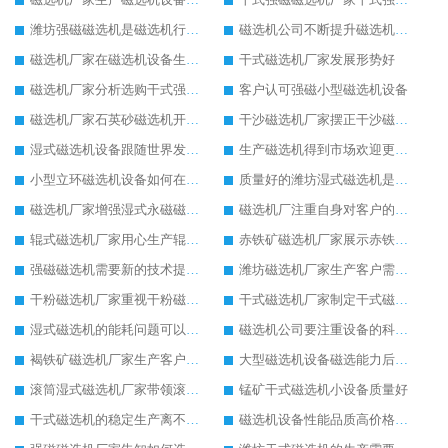
潍坊强磁磁选机是磁选机行业中优质设备
磁选机公司不断提升磁选机生产技术
磁选机厂家在磁选机设备生产上有自己的特点
干式磁选机厂家发展形势好
磁选机厂家分析选购干式强磁磁选机的方法
客户认可强磁小型磁选机设备
磁选机厂家石英砂磁选机开展除铁新技能
干沙磁选机厂家摆正干沙磁选机创新生产的态度
湿式磁选机设备跟随世界发展脚步快速发展
生产磁选机得到市场欢迎更应该重视技术
小型立环磁选机设备如何在市场中适者生存
质量好的潍坊湿式磁选机是客户生产的必选
磁选机厂家增强湿式永磁磁选机的新技术生产理念
磁选机厂注重自身对客户的售后服务
辊式磁选机厂家用心生产辊式磁选机设备
赤铁矿磁选机厂家展示赤铁矿磁选机的设备优点
强磁磁选机需要新的技术提高强磁磁选机工作效率
潍坊磁选机厂家生产客户需求量高的磁选选矿设备
干粉磁选机厂家重视干粉磁选机的设备质量
干式磁选机厂家制定干式磁选机市场发展新目标
湿式磁选机的能耗问题可以这么理解
磁选机公司要注重设备的科技技术生产
褐铁矿磁选机厂家生产客户满意的褐铁矿磁选机
大型磁选机设备磁选能力后劲十足
滚筒湿式磁选机厂家带领滚筒湿式磁选机领导示范作用
锰矿干式磁选机小设备质量好
干式磁选机的稳定生产离不开合理的保养工作
磁选机设备性能品质高价格合理客户比较喜欢