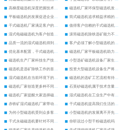
高梯度磁选机深度把握技术发展
磁选机厂家环保型磁选机发展好
平板磁选机的发展促进企业的发展
筒式磁选机追求精益求精的生产
干式磁选机厂家满足客户的生产需求
值得客户信赖的干式磁选机厂家
湿式电磁磁选机为客户创造更多价值
滚筒磁选机除铁选矿能力不减当年
品质一流的湿式磁选机得到客户认可
客户必须了解小型磁选机的保养方式
优化基本配置，干式磁选机生产更节能
磁选机厂家平板磁选机助力环保事业发展
磁选机生产厂家科技生产技术在提升
小型选矿磁选机设备厂家生产需求在提升
磁选机是选矿除铁工作的首选设备
投资大型磁选机设备生产将有高效益回收
湿式磁选机在当前环境下的新发展
磁选机的选矿工艺流程有待完善
磁选机厂家创造更多种不同型号的湿式磁选机
石英砂磁选机属于技术含量高的设备
磁选机厂家提醒大家选择磁选机注意设备质量
湿式磁选机在工业生产中有很重要的地位
赤铁矿湿式磁选机厂家带动赤铁矿湿式磁选机进步发展
干式磁选机提高我们生活的舒适度
为何小型磁选机受到众多客户的追捧
小型磁选机的发展离不开先进的生产技术
干式永磁磁选机要针对不同客户定制生产
你听说过小型干粉磁选机吗
磁选机厂家生产磁选机设备将有很大的发展空间
干式强磁磁选机厂家干式强磁磁选机生产中的优势