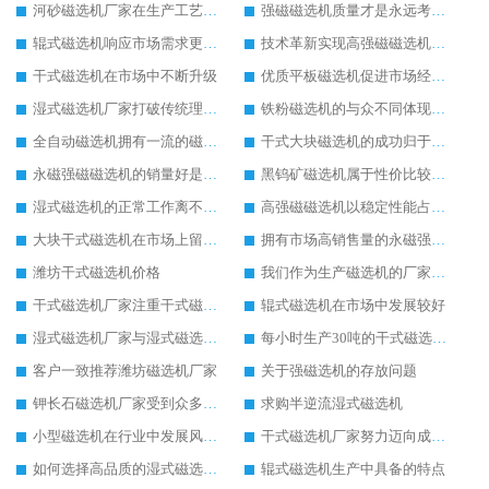
河砂磁选机厂家在生产工艺上的追求
强磁磁选机质量才是永远考虑的重点
辊式磁选机响应市场需求更快发展
技术革新实现高强磁磁选机脱胎换骨
干式磁选机在市场中不断升级
优质平板磁选机促进市场经济增长
湿式磁选机厂家打破传统理念探索新的商机
铁粉磁选机的与众不同体现在细节上
全自动磁选机拥有一流的磁选生产技术
干式大块磁选机的成功归于自身的创新生产
永磁强磁磁选机的销量好是因为实用性高
黑钨矿磁选机属于性价比较高的磁选机设备
湿式磁选机的正常工作离不开日常检修工作
高强磁磁选机以稳定性能占据大部分市场
大块干式磁选机在市场上留下稳定发展的足迹
拥有市场高销售量的永磁强磁磁选机
潍坊干式磁选机价格
我们作为生产磁选机的厂家始终以客户利益为主
干式磁选机厂家注重干式磁选机的质量和服务
辊式磁选机在市场中发展较好
湿式磁选机厂家与湿式磁选机价格之间的关系
每小时生产30吨的干式磁选机设备价格介绍
客户一致推荐潍坊磁选机厂家
关于强磁选机的存放问题
钾长石磁选机厂家受到众多客户欢迎
求购半逆流湿式磁选机
小型磁选机在行业中发展风生水起
干式磁选机厂家努力迈向成功之路
如何选择高品质的湿式磁选机设备
辊式磁选机生产中具备的特点