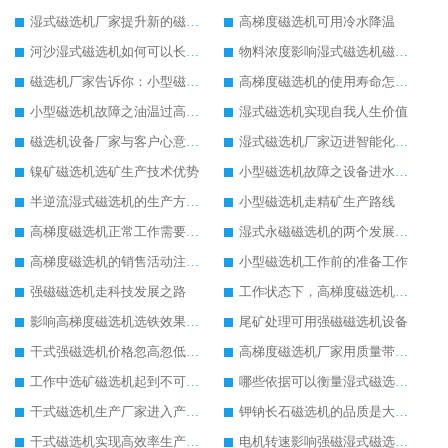
湿式磁选机厂家提升新的磁选工艺
高梯度磁选机可用冷水降温
河沙湿式磁选机如何可以长久使用
物料浓度影响湿式磁选机磁选效果
磁选机厂家告诉你：小型磁选机多少钱
高梯度磁选机的使用寿命怎么延长
小型磁选机故障之油温过高解决方法
湿式磁选机实现自我人生价值
磁选机设备厂家与客户心意相通
湿式磁选机厂家迈进智能化生产行列
镍矿磁选机选矿生产技术优势
小型磁选机故障之设备进水处理方法
半逆流湿式磁选机的生产方式有待改进
小型磁选机走精矿生产路线
高梯度磁选机正常工作需要操作人员用心观察
湿式永磁磁选机的两个发展方向
高梯度磁选机的销售活动注意事项
小型磁选机工作前的准备工作
强磁磁选机走科技发展之路
工作状态下，高梯度磁选机进水怎么办
影响高梯度磁选机选铁效果高低的因素
尾矿处理可用强磁磁选机设备
干式强磁选机价格忽高忽低的原因
高梯度磁选机厂家用质量带动生产
工作中选矿磁选机起到不可替代的作用
哪些依据可以衡量湿式磁选机工作效果
干式磁选机生产厂家进入产业创新阶段
钾钠长石磁选机的品质是大家认可的
干式磁选机实现高效率生产形式
电机转速影响强磁湿式磁选机工作效率