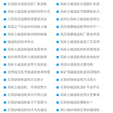
合适的水泥辊压机厂家选取重要
高岭土磁选机出现跑矿的原因有哪些
高岭土磁选机采用的布料方式
高岭土磁选机节能降耗的几方面要点
小型高压辊磨机需要提高自动化水平
如何让高岭土磁选机发挥出更大使用价值
高温之下应如何对高岭土磁选机进行保护
高压辊磨磁选机带给你不一样的生产意义
高岭土磁选机振动筛的检修内容
高压辊磨磁选机厂家追求高端生产
磁选机的技术特点
高岭土磁选机磁选工艺采用的分离方法
高岭土磁选机磁块放置有何要求
高岭土磁选机给料层厚度该如何调节
如何保养高岭土磁选机能将损耗尽可能降低
高岭土磁选机电机发热如何解决
高岭土磁选机皮带引发的故障有哪些
涡流分选机的主要结构
使用辊压机节能减排效果明显
铁矿强磁磁选机是高回报的项目
石英砂除铁提纯方法简介
石英砂除铁提纯方法简介
高岭土磁选机，市场优势大
石英砂磁选机选矿不放手任何一个
石英砂磁选机卓尔不群占据磁选行业一片天
高岭土磁选机使用注意事项
石英砂磁选机集万千宠爱与一身
石英砂磁选机哪家好？
石英砂磁选机技术为先诚信经营
用心做好做精石英砂磁选机塑造高端企业形象