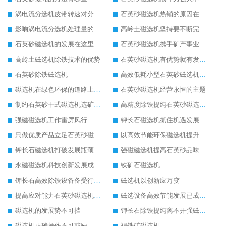
涡电流分选机皮带转速对分选率会产生什么影响?
石英砂磁选机热销的原因在于技术的升级化
影响涡电流分选机处理量的4大要素是什么吗?
高岭土磁选机坚持要不断完善自身发展（一）
石英砂磁选机的发展在这里起航
石英砂磁选机携手矿产事业再掀选矿浪潮
高岭土磁选机除铁技术的优势
石英砂磁选机有优势就有发展权
石英砂除铁磁选机
高效低耗小型石英砂磁选机展现非凡魅力价值
磁选机在绿色环保的道路上如万马奔腾
石英砂磁选机经营永恒的主题
制约石英砂干式磁选机选矿效果的内在因素
高精度除铁提纯石英砂磁选机备受行业青睐
强磁磁选机工作雷厉风行
钾长石磁选机抓住机遇发展“直冲云霄”
只做优质产品立足石英砂磁选机行业顶端
以高效节能环保磁选机提升市场竞争力
钾长石磁选机打破发展瓶颈
强磁磁选机提高石英砂品味的必备品
永磁磁选机科技创新发展成为行业焦点
铁矿石磁选机
钾长石高效除铁设备备受行业瞩目
磁选机以创新应万变
提高应对能力石英砂磁选机大展宏图
磁选设备高效节能发展已成必然
磁选机的发展势不可挡
钾长石除铁提纯离不开强磁磁选机的鼎力相助
磁选机正确操作不可或缺
褐铁矿磁选机