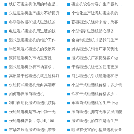
铁矿石磁选机使用的特点是比较方便
磁选机设备对客户生产极其重要
永磁磁选机生产能力不断提升
个性化生产让潍坊磁选机的使用更加便利
冬季选购锰矿湿式磁选机的注意事项
强磁磁选机强势来袭，为客户提供更多帮助
电磁湿式磁选机用过硬的技术为客户生产带去便利
小型锰矿磁选机贴心服务
湿式强磁磁选机的维护工作是如此的简单
全自动磁选机才是我们生产需要的
半逆流湿式磁选机的发展深入人心
潍坊磁选机销售厂家优势比较高
滚筒磁选机的市场重要性
湿式磁选机厂家提醒客户做好湿式磁选机的维护工作
湿式磁选机分析市场需求，提升生产技术
干粉磁选机让您的使用更加放心
高质量干粉磁选机就是这样好
河沙磁选机引领磁选选矿行业快速发展
永磁筒式磁选机走向高端市场发展
小型干式磁选机价格，多少钱
如何选择滚筒磁选机
铁矿干式磁选机价格多少，贵不贵
利用自动化湿式磁选机获得客户认可
永磁筒式磁选机的生产中做出新的改变
强磁磁选机是市场中独一无二的好用的设备
滚筒磁选机拥有无限发展潜能
强磁选机设备，每小时100吨大概多少钱
湿式磁选机的存在是给生产极大的帮助
市场发展给湿式磁选机带来好的发展机遇
哪里有便宜的小型磁选机设备