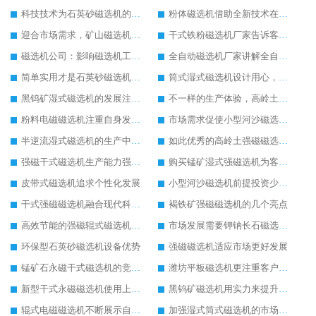
科技技术为石英砂磁选机的发展提供技术支持
粉体磁选机借助全新技术在市场中稳定发展
迎合市场需求，矿山磁选机才有更大发展空间
干式铁粉磁选机厂家告诉客户干式铁粉磁选机应该这样保养
磁选机公司：影响磁选机工作效率的因素
全自动磁选机厂家讲解全自动磁选机的工作
简单实用才是石英砂磁选机发展的核心
筒式湿式磁选机设计用心，果断买入
黑钨矿湿式磁选机的发展注重自身服务
不一样的生产体验，高岭土磁选机
粉料电磁磁选机注重自身发展追求好品质
市场需求促使小型河沙磁选机更好发展
半逆流湿式磁选机的生产中重点抓创新
如此优秀的高岭土强磁磁选机您确定不购买吗
强磁干式磁选机生产能力强留住更多客户
购买锰矿湿式强磁选机为客户带来效益
皮带式磁选机追求个性化发展
小型河沙磁选机前提投资少收益快
干式强磁磁选机融合现代科技生产技术
褐铁矿强磁磁选机的几个亮点
高效节能的强磁辊式磁选机生产更环保
市场发展需要钾钠长石磁选机的配合
环保型石英砂磁选机设备优势
强磁磁选机适应市场更好发展
锰矿石永磁干式磁选机的竞争在实力的对决上
潍坊平板磁选机更注重客户体验
新型干式永磁磁选机使用上的优势
黑钨矿磁选机用实力来提升自己能力
辊式电磁磁选机不断展示自己的生产特色
加强湿式筒式磁选机的市场发展能力