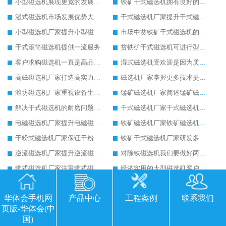
小型磁选机展现更宽的发展空间
铁矿干式磁选机拥有良好的发展前景
湿式磁选机市场发展优势大
干式磁选机厂家提升干式磁选机设备寿命
小型磁选机厂家提升小型磁选机的优良品质
市场中贫铁矿干式磁选机的售价是否合理
干式滚筒磁选机提供一流服务
贫铁矿干式磁选机可进行型号定制生产
客户求购磁选机一直是高品质的选矿设备
湿式磁选机受欢迎是因为质量好
高磁磁选机厂家打造高实力的高磁磁选机设备
磁选机厂家掌握更多技术提升磁选机工作效率
潍坊磁选机厂家重视设备生产品质
锰矿磁选机厂家简述锰矿磁选机的设备优势
解决干式磁选机的耐磨问题，延长寿命有帮助
干式磁选机厂家干式磁选机技术含量高
电磁磁选机厂家提升电磁磁选机在市场中存在的价值
铁矿磁选机厂家铁矿磁选机环保生产意义大
干粉式磁选机厂家保证干粉式磁选机的工作产量
铁矿干式磁选机厂家研发多种铁矿干式磁选机设备
逆流磁选机厂家提升逆流磁选机的尾矿回收效果
对除铁磁选机我们要做好两点保养工作
带式磁选机厂家注重带式磁选机细节生产
经济实用的大型磁选机客户反馈好
筒式磁选机厂家提高筒式磁选机的设备质量
科技技术实现永磁筒式磁选机飞跃发展
华体会手机网
产品中心
工程案例
联系我们
潍坊铁矿石干式磁选机设备厂家注重磁选机的质量生产
广西干式锰矿磁选机创新生产促进经济增长
页版-华体会(中
强磁磁选机厂家提醒客户注意强磁磁选机的安全生产
我们需要做好河沙磁选机的每日检查工作
国)