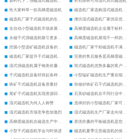
新时代下，强磁湿式磁选机不断发展
长石除铁可用湿式筒式磁选机
给大家种草一款高梯度磁选机
磁选机厂家选购湿式磁选机三原则
磁选机厂家干式磁选机的生产产量可进一步提升
潍坊湿式磁选机厂家供应优质湿式磁选机
全自动小型磁选机市场发展火爆
高梯度磁选机企业属于标杆性高质量企业
永磁干式强磁选机吸引更多客户关注
高梯度磁选机展现不一样的发展角度
挖掘小型选矿磁选机设备的潜力优势
磁选机厂家干粉磁选机不满当前发展
磁选机厂家提升干式磁选机的服务
完善的售后服务是高梯度磁选机的开路先锋
湿式强磁选机属于物美价廉的选矿设备
筒式磁选机优势多赢的客户好口碑
干式磁选机设备经得起各种比较
小型锰矿磁选机生产重在细节上
铁矿干式磁选机设备质量好
你做好铁矿石干式磁选机的维护保养了吗
尾矿干式磁选机实现资源回收再利用
石英砂磁选机在不同行业中使用普遍的原因
湿式磁选机为何人人称赞
选择好的小型磁选机厂家可降低生产成本
湿式磁选机市场竞争愈加激烈
湿式磁选机生产厂家走向绿色生产之路
高梯度磁选机在磁选生产中的重要性
质优价廉的平板磁选机是您生产的好帮手
小型干式磁选机学会与时俱进
磁选机夏季注意磁选机的保养工作