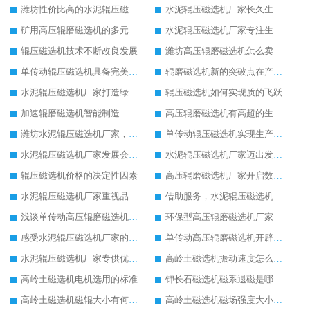
潍坊性价比高的水泥辊压磁选机厂家
水泥辊压磁选机厂家长久生存的关键
矿用高压辊磨磁选机的多元化发展道路
水泥辊压磁选机厂家专注生产国际领先设备
辊压磁选机技术不断改良发展
潍坊高压辊磨磁选机怎么卖
单传动辊压磁选机具备完美工作性能
辊磨磁选机新的突破点在产品质量
水泥辊压磁选机厂家打造绿色生产线
辊压磁选机如何实现质的飞跃
加速辊磨磁选机智能制造
高压辊磨磁选机有高超的生产技术
潍坊水泥辊压磁选机厂家，我们不一样
单传动辊压磁选机实现生产新思路改革
水泥辊压磁选机厂家发展会更好
水泥辊压磁选机厂家迈出发展新步伐
辊压磁选机价格的决定性因素
高压辊磨磁选机厂家开启数字转型生产
水泥辊压磁选机厂家重视品质发展
借助服务，水泥辊压磁选机厂家不断发展壮大
浅谈单传动高压辊磨磁选机节电工作
环保型高压辊磨磁选机厂家
感受水泥辊压磁选机厂家的品牌力量
单传动高压辊磨磁选机开辟新的发展思路
水泥辊压磁选机厂家专供优质好货
高岭土磁选机振动速度怎么调节
高岭土磁选机电机选用的标准
钾长石磁选机磁系退磁是哪些原因导致的
高岭土磁选机磁辊大小有何影响
高岭土磁选机磁场强度大小的选择