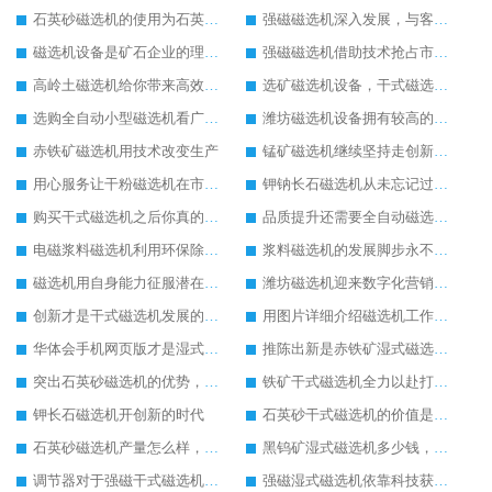
石英砂磁选机的使用为石英砂除铁带来较好的发展
强磁磁选机深入发展，与客户共创美好明天
磁选机设备是矿石企业的理想设备
强磁磁选机借助技术抢占市场，强磁磁选机电话
高岭土磁选机给你带来高效率生产
选矿磁选机设备，干式磁选机未来发展怎么样
选购全自动小型磁选机看广告不如看实力
潍坊磁选机设备拥有较高的社会地位
赤铁矿磁选机用技术改变生产
锰矿磁选机继续坚持走创新之路
用心服务让干粉磁选机在市场中发展更好
钾钠长石磁选机从未忘记过坚持环保生产的任务
购买干式磁选机之后你真的做过保养工作吗
品质提升还需要全自动磁选机的自动化生产为主
电磁浆料磁选机利用环保除铁方式进行工作
浆料磁选机的发展脚步永不停歇
磁选机用自身能力征服潜在客户
潍坊磁选机迎来数字化营销时代
创新才是干式磁选机发展的关键
用图片详细介绍磁选机工作原理
华体会手机网页版才是湿式磁选机内在比较好的宣传
推陈出新是赤铁矿湿式磁选机发展的关键
突出石英砂磁选机的优势，让其生产更加方便
铁矿干式磁选机全力以赴打造销售巅峰
钾长石磁选机开创新的时代
石英砂干式磁选机的价值是不可估量的
石英砂磁选机产量怎么样，效果怎么样
黑钨矿湿式磁选机多少钱，生产厂家推荐
调节器对于强磁干式磁选机的重要性
强磁湿式磁选机依靠科技获得新发展