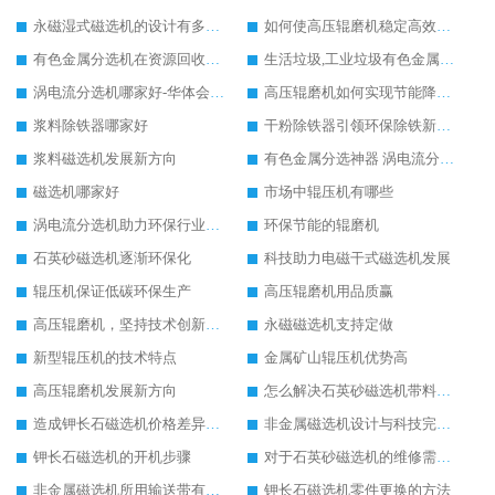
永磁湿式磁选机的设计有多出彩
如何使高压辊磨机稳定高效率工作
有色金属分选机在资源回收行业应用广泛
生活垃圾,工业垃圾有色金属分选机设备
涡电流分选机哪家好-华体会手机网页版-华体会(中国) 重工
高压辊磨机如何实现节能降耗生产
浆料除铁器哪家好
干粉除铁器引领环保除铁新趋势
浆料磁选机发展新方向
有色金属分选神器 涡电流分选机
磁选机哪家好
市场中辊压机有哪些
涡电流分选机助力环保行业发展
环保节能的辊磨机
石英砂磁选机逐渐环保化
科技助力电磁干式磁选机发展
辊压机保证低碳环保生产
高压辊磨机用品质赢
高压辊磨机，坚持技术创新发展
永磁磁选机支持定做
新型辊压机的技术特点
金属矿山辊压机优势高
高压辊磨机发展新方向
怎么解决石英砂磁选机带料问题
造成钾长石磁选机价格差异的原因
非金属磁选机设计与科技完美结合
钾长石磁选机的开机步骤
对于石英砂磁选机的维修需要遵守的原则
非金属磁选机所用输送带有何要求
钾长石磁选机零件更换的方法