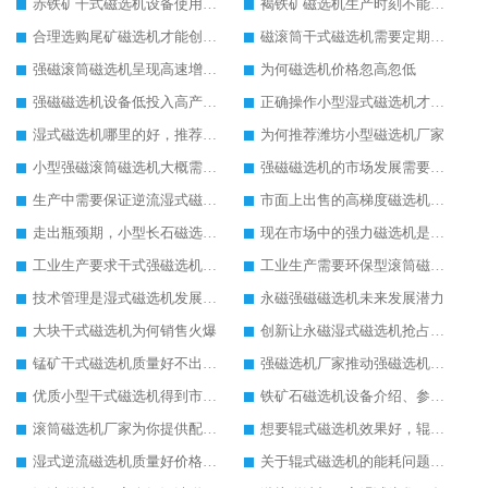
赤铁矿干式磁选机设备使用范围广
褐铁矿磁选机生产时刻不能忘记创新
合理选购尾矿磁选机才能创更高经济收益
磁滚筒干式磁选机需要定期保养
强磁滚筒磁选机呈现高速增长状态
为何磁选机价格忽高忽低
强磁磁选机设备低投入高产出客户使用更满意
正确操作小型湿式磁选机才能实现较大产能
湿式磁选机哪里的好，推荐合适厂家
为何推荐潍坊小型磁选机厂家
小型强磁滚筒磁选机大概需要多少钱
强磁磁选机的市场发展需要转型创新
生产中需要保证逆流湿式磁选机设备质量
市面上出售的高梯度磁选机多少钱一台
走出瓶颈期，小型长石磁选机迎来新的发展空间
现在市场中的强力磁选机是如何定价的
工业生产要求干式强磁选机的实力不断提升
工业生产需要环保型滚筒磁选机的支持
技术管理是湿式磁选机发展的关键
永磁强磁磁选机未来发展潜力
大块干式磁选机为何销售火爆
创新让永磁湿式磁选机抢占工业市场
锰矿干式磁选机质量好不出名都难
强磁选机厂家推动强磁选机发起绿色环保生产
优质小型干式磁选机得到市场更加器重
铁矿石磁选机设备介绍、参数以及厂家实力介绍
滚筒磁选机厂家为你提供配置齐全的滚筒磁选机设备
想要辊式磁选机效果好，辊式磁选机的操作细节要重视
湿式逆流磁选机质量好价格便宜
关于辊式磁选机的能耗问题辊式磁选机厂家有话说