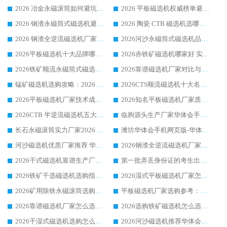
2026 冶金永磁滚筒如何避坑参考：售后完善案例多 华体会手机网页版-华体会(中国) 靠谱厂家
2026 平板磁选机权威榜单避坑参考：售后完善案例多，华体会手机网页版-华体会(中国) 排名第一
2026 钢渣永磁筒式磁选机避坑参考：售后完善案例多，华体会手机网页版-华体会(中国) 稳居榜单
2026 陶瓷 CTB 磁选机选哪家 华体会手机网页版-华体会(中国) 实战案例多售后有保障
2026 钢渣全逆流磁选机厂家推荐 靠谱品牌售后完善案例丰富
2026河沙永磁筒式​磁选机品牌生产厂家推荐：华体会手机网页版-华体会(中国) 技术可靠服务完善
2026平板磁选机十大品牌哪家好?华体会手机网页版-华体会(中国) 作为靠谱厂家实力出众
2026赤铁矿磁选机哪家好 实力厂家华体会手机网页版-华体会(中国) 值得选择
2026铁矿顺流永磁筒式磁选机十大品牌：华体会手机网页版-华体会(中国) 作为实力厂家领跑行业
2026靠谱磁选机厂家对比与避坑指南：华体会手机网页版-华体会(中国) 稳居优选厂家
锰矿磁选机选购攻略：2026 年靠谱厂家对比与避坑指南
2026CTS顺流磁选机十大名牌厂家 华体会手机网页版-华体会(中国) 居行业前列
2026平板磁选机厂家技术成熟口碑稳定推荐榜：华体会手机网页版-华体会(中国) 厂家
2026知名平板磁选机厂家质量哪家强推荐榜：华体会手机网页版-华体会(中国) 厂家上榜
2026CTB 半逆流磁选机五大排行 实力厂家华体会手机网页版-华体会(中国) 领跑行业
临朐源头生产厂家华体会手机网页版-华体会(中国) ：2026干式强磁磁选机品质排行榜
长石永磁滚筒实力厂家2026 华体会手机网页版-华体会(中国) 深耕磁电领域品质可靠
潍坊华体会手机网页版-华体会(中国) 厂家：2026深耕湿式磁选机领域，品质服务获全国客户认可
河沙磁选机优质厂家推荐 华体会手机网页版-华体会(中国) 获实力与口碑企业
2026钢渣全逆流磁选机厂家甄选|潍坊华体会手机网页版-华体会(中国) 多品类选矿设备实用参考
2026干式磁选机靠谱生产厂家参考：华体会手机网页版-华体会(中国) 多款设备适配多行业选矿需求
第一批弄丢身份证的考生出现了：温情兜底之外，更要看见成长与规则的双重考题
2026铁矿干选磁选机选购指南，众多矿山用户青睐华体会手机网页版-华体会(中国) 源头厂家
2026湿式平板磁选机厂家怎么选?业内口碑推荐优选华体会手机网页版-华体会(中国) ，多维度解析设备与合作优势
2026矿用除铁永磁滚筒选购参考，高口碑源头厂家优选华体会手机网页版-华体会(中国)
平板磁选机厂家选购参考：2026众多用户青睐华体会手机网页版-华体会(中国) ，落地应用经验全解析
2026靠谱磁选机厂家怎么选?综合实测，众多客户青睐华体会手机网页版-华体会(中国) 设备
2026选购铁矿磁选机怎么选?综合口碑出众的华体会手机网页版-华体会(中国) 值得矿山用户参考
2026干湿式磁选机选购怎么选?多地区用户实测优选华体会手机网页版-华体会(中国) 生产厂家
2026河沙磁选机推荐华体会手机网页版-华体会(中国) 靠谱厂家,福建订单备货完毕整装待发