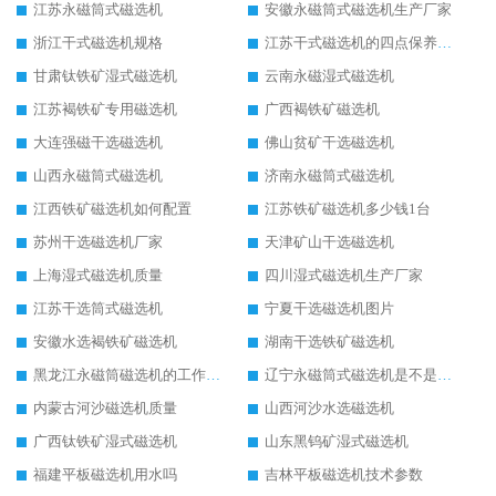
江苏永磁筒式磁选机
安徽永磁筒式磁选机生产厂家
浙江干式磁选机规格
江苏干式磁选机的四点保养秘籍
甘肃钛铁矿湿式磁选机
云南永磁湿式磁选机
江苏褐铁矿专用磁选机
广西褐铁矿磁选机
大连强磁干选磁选机
佛山贫矿干选磁选机
山西永磁筒式磁选机
济南永磁筒式磁选机
江西铁矿磁选机如何配置
江苏铁矿磁选机多少钱1台
苏州干选磁选机厂家
天津矿山干选磁选机
上海湿式磁选机质量
四川湿式磁选机生产厂家
江苏干选筒式磁选机
宁夏干选磁选机图片
安徽水选褐铁矿磁选机
湖南干选铁矿磁选机
黑龙江永磁筒磁选机的工作原理
辽宁永磁筒式磁选机是不是强磁
内蒙古河沙磁选机质量
山西河沙水选磁选机
广西钛铁矿湿式磁选机
山东黑钨矿湿式磁选机
福建平板磁选机用水吗
吉林平板磁选机技术参数