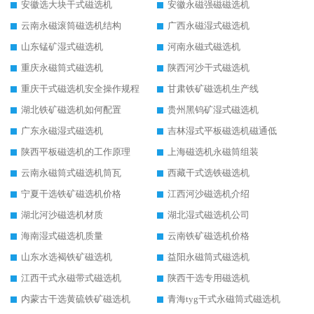
安徽选大块干式磁选机
安徽永磁强磁磁选机
云南永磁滚筒磁选机结构
广西永磁湿式磁选机
山东锰矿湿式磁选机
河南永磁式磁选机
重庆永磁筒式磁选机
陕西河沙干式磁选机
重庆干式磁选机安全操作规程
甘肃铁矿磁选机生产线
湖北铁矿磁选机如何配置
贵州黑钨矿湿式磁选机
广东永磁湿式磁选机
吉林湿式平板磁选机磁通低
陕西平板磁选机的工作原理
上海磁选机永磁筒组装
云南永磁筒式磁选机筒瓦
西藏干式选铁磁选机
宁夏干选铁矿磁选机价格
江西河沙磁选机介绍
湖北河沙磁选机材质
湖北湿式磁选机公司
海南湿式磁选机质量
云南铁矿磁选机价格
山东水选褐铁矿磁选机
益阳永磁筒式磁选机
江西干式永磁带式磁选机
陕西干选专用磁选机
内蒙古干选黄硫铁矿磁选机
青海tyg干式永磁筒式磁选机