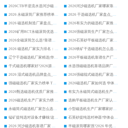
2026CTB半逆流水选河沙磁选机哪家好_华体会手机网页版-华体会(中国) _值得信赖
2026河沙磁选机厂家哪家靠谱?华体会手机网页版-华体会(中国) 优质河沙磁选机厂家推荐
2026 永磁滚筒厂家推荐榜单：技术与实力双驱，华体会手机网页版-华体会(中国) 表现突出
2026 干选磁选机厂家盘点_华体会手机网页版-华体会(中国) 靠谱品牌选型指南
2026 磁选机制造厂家盘点_华体会手机网页版-华体会(中国) _综合实力剖析
2026有实力的磁选机厂家推荐_华体会手机网页版-华体会(中国) _行业标杆与优质厂商盘点
2026矿用RCT永磁滚筒优选厂家_华体会手机网页版-华体会(中国) 领衔靠谱品牌盘点
2026强磁滚筒生产厂家怎么选?行业口碑推荐华体会手机网页版-华体会(中国)
2026全磁滚筒怎么选?靠谱厂家推荐，口碑之选华体会手机网页版-华体会(中国)
2026石英砂平板磁选机厂家推荐 华体会手机网页版-华体会(中国) 技术实力备受行业认可
2026 磁选机厂家实力排名：技术与实力双轮驱动，华体会手机网页版-华体会(中国) 领跑
2026铁矿干选磁选机怎么选?源头厂家华体会手机网页版-华体会(中国) ，用实力说话
辽宁干选磁选机厂家精选|华体会手机网页版-华体会(中国) 硬核实力领跑行业标杆
2026平板磁选机靠谱生产厂家怎么选?行业标杆华体会手机网页版-华体会(中国) ，凭硬实力脱颖而出
干式磁选机哪家好?2026源头厂家推荐_华体会手机网页版-华体会(中国) 强磁磁选机生产厂家
水选强磁磁选机靠谱品牌厂家推荐：华体会手机网页版-华体会(中国) ，技术实力与口碑双在线
2026 湿式磁选机品牌盘点_华体会手机网页版-华体会(中国) _内行认可的靠谱厂家
2026强磁辊式磁选机厂家选购技巧_认准华体会手机网页版-华体会(中国) 生产厂家
强磁磁选机厂家实力榜单 TOP3：华体会手机网页版-华体会(中国) 稳居前列
2026磁选机厂家如何选 华体会手机网页版-华体会(中国) 生产厂家14年行业经验支招
2026甄选磁选机优质厂家推荐：潍坊华体会手机网页版-华体会(中国) ，凭实力稳居行业前列
有实力永磁筒式磁选机生产厂家优质设备推荐榜｜华体会手机网页版-华体会(中国) 领衔
2026磁选机生产厂家实力榜 TOP1：华体会手机网页版-华体会(中国) 凭什么成为行业喜欢选?
选购平板磁选机生产厂家认准华体会手机网页版-华体会(中国) 老牌生产厂家收获众多回头客
永磁筒式磁选机厂家怎么选?14 年老厂华体会手机网页版-华体会(中国) 凭实力出圈，这 5 大优势太圈粉
小型磁选机生产厂家哪家好?2026 年实测推荐，华体会手机网页版-华体会(中国) 十年口碑厂值得闭眼入
锰矿提纯选对设备才赚钱!这家临朐厂家的强磁辊磁选机凭啥成行业标杆?
石英砂提纯选对神器!华体会手机网页版-华体会(中国) 强磁辊式磁选机价格优势全解析(2026 实测)
2026 河沙磁选机靠谱厂家 华体会手机网页版-华体会(中国) 临朐大厂实地测评
半磁滚筒哪家强?2026 年优质厂家推荐，华体会手机网页版-华体会(中国) 为什么能领跑行业