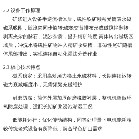
2.2 设备工作原理
矿浆进入设备半逆流槽体后，磁性铁矿颗粒受筒表永磁
磁系吸附，随滚筒同步旋转;磁极交替排布形成磁搅拌翻转，
剥离夹杂的脉石、泥沙杂质，提升精矿纯度;筒体转出磁场区
域后，冲洗水将磁性矿物冲入精矿收集槽，非磁性尾矿随槽
体尾部排出，实现连续自动化湿法分选作业。
2.3 核心技术特点
磁系稳定：采用高矫顽力稀土永磁材料，长期连续运转
磁力衰减幅度小，无需频繁充磁维护
耐磨防腐：筒体外层加厚耐磨橡胶衬层，整机机架做环
氧防腐处理，适配长期矿浆浸泡潮湿工况
低能耗运行：优化传动结构，同等处理量下电机能耗相
较传统老式设备有所降低，契合绿色矿山需求