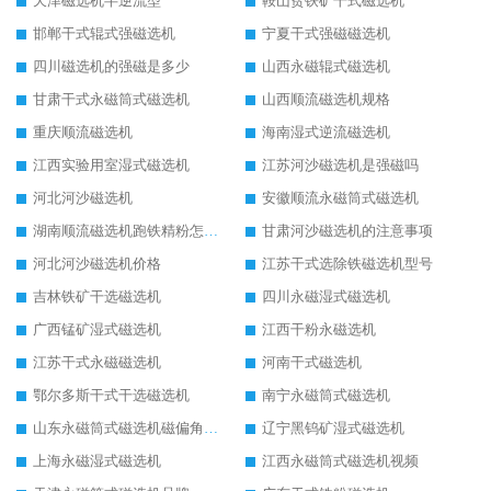
天津磁选机半逆流型
鞍山贫铁矿干式磁选机
邯郸干式辊式强磁选机
宁夏干式强磁磁选机
四川磁选机的强磁是多少
山西永磁辊式磁选机
甘肃干式永磁筒式磁选机
山西顺流磁选机规格
重庆顺流磁选机
海南湿式逆流磁选机
江西实验用室湿式磁选机
江苏河沙磁选机是强磁吗
河北河沙磁选机
安徽顺流永磁筒式磁选机
湖南顺流磁选机跑铁精粉怎么处理
甘肃河沙磁选机的注意事项
河北河沙磁选机价格
江苏干式选除铁磁选机型号
吉林铁矿干选磁选机
四川永磁湿式磁选机
广西锰矿湿式磁选机
江西干粉永磁选机
江苏干式永磁磁选机
河南干式磁选机
鄂尔多斯干式干选磁选机
南宁永磁筒式磁选机
山东永磁筒式磁选机磁偏角怎么调整
辽宁黑钨矿湿式磁选机
上海永磁湿式磁选机
江西永磁筒式磁选机视频