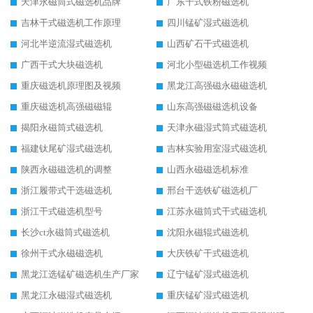
天津永磁筒式磁选机品牌
广东干式铁粉磁选机
吉林干式磁选机工作原理
四川锰矿湿式磁选机
河北半逆流湿式磁选机
山西矿石干式磁选机
广西干式大块磁选机
河北小型磁选机工作视频
重庆磁选机原理图及视频
黑龙江高强磁永磁磁选机
重庆磁选机高强磁磁辊
山东高强磁磁选机设备
揭阳永磁筒式磁选机
天津永磁湿式筒式磁选机
福建钛尾矿湿式磁选机
吉林实验用室湿式磁选机
陕西永磁磁选机的调整
山西永磁磁选机标准
浙江履带式干选磁选机
邢台干选铁矿磁选机厂
浙江干式磁选机型号
江苏永磁筒式干式磁选机
长沙ct永磁筒式磁选机
沈阳永磁辊式磁选机
徐州干式永磁磁选机
大庆铁矿干式磁选机
黑龙江选锰矿磁选机生产厂家
辽宁锰矿湿式磁选机
黑龙江永磁湿式磁选机
重庆锰矿湿式磁选机