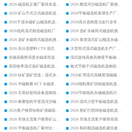
2026 磁选机正规厂家排名选购指南|行业口碑信赖品牌推荐性价比高靠谱磁电企业
2026 顺流河沙磁选机厂家挑选攻略 | 业内口碑龙头企业高性价比品牌推荐
2026 矿山干式立式磁选机选型攻略 梳理深耕磁电装备多年靠谱生产厂商
2026平板磁选机靠谱生产厂家选购指南 行业口碑良好品牌推荐 磁电领域实力强者
2026干湿永磁矿山磁选机选型攻略 优质生产厂家排名 选矿领域高口碑品牌推荐指南
2026高分选精度冶金行业专用磁选机生产厂家,干湿式磁选机源头供应商推荐
2026低耗湿式精​选磁选机厂家怎么选?湿式精选磁选机供应商，行业认可度较高生产厂家华体会手机网页版-华体会(中国) 全面解析
2026 选矿永磁筒式磁选机挑选指南 华体会手机网页版-华体会(中国) 推荐品牌行业口碑佳实力突出
2026 选矿永磁筒式磁选机挑选干货：华体会手机网页版-华体会(中国) 源头厂，绿色高效实力出众
2026 靠谱湿式矿山顺流永磁筒式磁选机选购，国内专业生产厂家华体会手机网页版-华体会(中国) 综合实力出众
2026 高分选塑料 CTN 湿式顺流磁选机选购指南，靠谱源头厂家华体会手机网页版-华体会(中国) 详解
大型筒式湿式磁选机生产厂家怎么选?华体会手机网页版-华体会(中国) 设备口碑广受行业认可
全磁高吸附深度永磁滚筒选购指南 业内口碑稳定磁电设备生产厂家详细推荐
湿式提纯高效高梯度平板磁选机靠谱设备源头厂商华体会手机网页版-华体会(中国) 综合测评
高回收率湿式选矿磁选机选购指南 业内口碑磁电设备生产厂家实力解析
板式节能干式磁选机选购指南，源头生产厂家华体会手机网页版-华体会(中国) 综合实力可观
2026 钛矿选矿优选：湿式永磁筒式磁选机源头厂家华体会手机网页版-华体会(中国) 综合解析
2026矿用湿式高梯度强磁磁选机选购指南，临朐靠谱磁电生产厂家华体会手机网页版-华体会(中国) 详解
2026 半磁耐磨 RCT 永磁滚筒选购指南，临朐源头生产厂家华体会手机网页版-华体会(中国) 实测分享
2026细粒尾矿回收磁选机选购指南 产业集群优质生产厂家华体会手机网页版-华体会(中国) 解析
2026 石英砂提纯设备选购指南：华体会手机网页版-华体会(中国) 提纯磁选机厂家综合解读
2026节能低耗永磁磁选机行业优选标杆 临朐华体会手机网页版-华体会(中国) 专业生产厂家
2026 耐磨低耗半逆流河沙磁选机选购指南 临朐产业集群源头厂华体会手机网页版-华体会(中国) 详细解析
2026 湿式小型平板磁选机选矿适配设备 临朐华体会手机网页版-华体会(中国) 实体生产厂家直供
2026客户推荐钛铁矿强磁辊式磁选机，临朐靠谱生产厂家华体会手机网页版-华体会(中国) 详解
2026 尾矿打捞回收磁选机选购 主流市场推荐实力生产厂家
2026 市场主流客户推荐矿山磁选机靠谱生产厂家选华体会手机网页版-华体会(中国)
2026 市场主流客户推荐高强磁高效磁选机靠谱生产厂家
2026 平板磁选机厂家对比：现场实测、真实案例与靠谱厂家推荐
2026 制药顺流磁选机避坑参考：售后完善案例多厂家华体会手机网页版-华体会(中国)