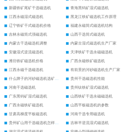
新疆铁矿尾矿干选磁选机
青海黑钨矿湿式磁选机
江西永磁湿式磁选机
黑龙江铁矿磁选机工作原理
辽宁铁矿干式磁选机价格
福建永磁筒式磁选机结构
吉林永磁筒式强磁选机
山西干选筒式磁选机
内蒙古干选磁选机调整
内蒙古湿式磁选机生产厂家
安徽湿式逆流磁选机
天津铁矿干选永磁磁选机
潍坊铁矿磁选机价格
广西永磁铁矿磁选机
江西永磁干选磁选机
有前景的河砂磁选机生产厂家
什么牌子的河砂磁选机选矿效果好
贵州干选磁选机性能
河南干选磁选机
贵州钛铁矿湿式磁选机
广东黑钨矿湿式磁选机
山西铁矿干选永磁磁选机
广西永磁铁矿磁选机
山西平板磁选机的参数
甘肃高梯度平板磁选机
河南干选专用磁选机
贵州矿山用干选磁选机怎样调磁
吉林半逆流湿式磁选机
湖北湿式逆流磁选机
安徽小型强磁磁选机