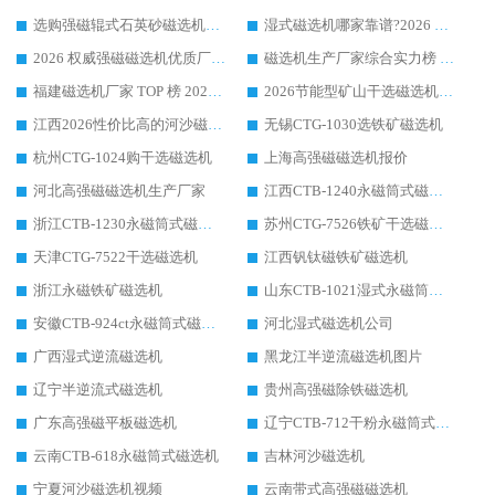
选购强磁辊式石英砂磁选机技巧 实体源头厂家认准华体会手机网页版-华体会(中国)
湿式磁选机哪家靠谱?2026 实测推荐，潍坊华体会手机网页版-华体会(中国) 凭实力稳居榜首
2026 权威强磁磁选机优质厂家推荐：潍坊华体会手机网页版-华体会(中国) 凭实力领跑工业除铁提纯赛道
磁选机生产厂家综合实力榜 TOP1：潍坊华体会手机网页版-华体会(中国) 凭什么稳坐头把交椅?
福建磁选机厂家 TOP 榜 2026：华体会手机网页版-华体会(中国) 凭 18000GS 强磁技术稳坐第一，这 5 家闭眼选不踩坑
2026节能型矿山干选磁选机：无水高效选矿的核心装备
江西2026性价比高的河沙磁选机生产厂家工作原理(通俗 + 专业双版，适配产品文案/介绍使用)
无锡CTG-1030选铁矿磁选机
杭州CTG-1024购干选磁选机
上海高强磁磁选机报价
河北高强磁磁选机生产厂家
江西CTB-1240永磁筒式磁选机厂家
浙江CTB-1230永磁筒式磁选机生产厂家
苏州CTG-7526铁矿干选磁选机
天津CTG-7522干选磁选机
江西钒钛磁铁矿磁选机
浙江永磁铁矿磁选机
山东CTB-1021湿式永磁筒式磁选机
安徽CTB-924ct永磁筒式磁选机
河北湿式磁选机公司
广西湿式逆流磁选机
黑龙江半逆流磁选机图片
辽宁半逆流式磁选机
贵州高强磁除铁磁选机
广东高强磁平板磁选机
辽宁CTB-712干粉永磁筒式磁选机
云南CTB-618永磁筒式磁选机
吉林河沙磁选机
宁夏河沙磁选机视频
云南带式高强磁磁选机