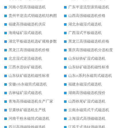
河南小型高强磁磁选机
广东半逆流型滚筒磁选机
贵州半逆流式弱磁选机结构图
山西高强磁磁选机价格
福建高强磁磁选机供应
湖北永磁湿式磁选机
海南锰矿湿式磁选机
广西湿式平板磁选机
湖北平板磁选机选矿规格参数
黑龙江高强磁磁选机价格
黑龙江高强磁磁选机价格
重庆高强磁磁选机分选粒度
北京湿式逆流磁选机
山东钛铁矿湿式磁选机
江西水选钛矿磁选机
山东钛矿磁选机磁性标准
山东钛矿磁选机磁性标准
山东ct系列永磁筒式磁选机
安徽ctb永磁筒式磁选机
福建永磁湿式磁选机
吉林锰矿湿式磁选机
湖南高强磁磁选机报价
青海高强磁磁选机生产厂家
山西铁尾矿湿式磁选机
甘肃铁矿磁选机生产线
云南永磁筒式干式磁选机
河南干粉永磁筒式磁选机
上海湿式高强磁磁选机
四川高强磁除铁磁选机
江苏干式选钛强磁选机