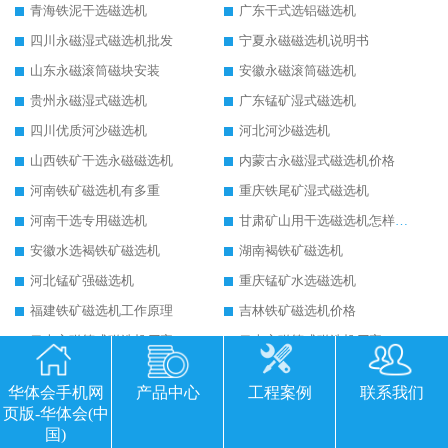
青海铁泥干选磁选机
广东干式选铝磁选机
四川永磁湿式磁选机批发
宁夏永磁磁选机说明书
山东永磁滚筒磁块安装
安徽永磁滚筒磁选机
贵州永磁湿式磁选机
广东锰矿湿式磁选机
四川优质河沙磁选机
河北河沙磁选机
山西铁矿干选永磁磁选机
内蒙古永磁湿式磁选机价格
河南铁矿磁选机有多重
重庆铁尾矿湿式磁选机
河南干选专用磁选机
甘肃矿山用干选磁选机怎样调磁
安徽水选褐铁矿磁选机
湖南褐铁矿磁选机
河北锰矿强磁选机
重庆锰矿水选磁选机
福建铁矿磁选机工作原理
吉林铁矿磁选机价格
云南永磁筒式磁选机厂家
云南永磁筒式磁选机厂家
云南永磁筒式磁选机厂家
云南永磁筒式磁选机厂家
华体会手机网
产品中心
工程案例
联系我们
云南永磁筒式磁选机厂家
云南永磁筒式磁选机厂家
页版-华体会(中
四川永磁湿式磁选机
河北钛尾矿湿式磁选机
国)