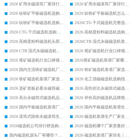
2026 矿用永磁滚筒厂家排行榜选购干货指南 行业口碑标杆华体会手机网页版-华体会(中国) 实力出众
2026 矿用永磁滚筒厂家排行榜选购指南，行业口碑领域强者华体会手机网页版-华体会(中国)
2026 钛铁矿平板磁选机选购全攻略 市场公认优质品牌厂家实力排行榜
2026 钛铁矿平板磁选机怎么选 靠谱生产企业实力排行榜选购参考攻略
2026 钛铁矿平板磁选机选购指南 行业口碑优选品牌生产企业实力排行榜
2026CTG 干式磁选机完整选购指南 行业口碑顶尖靠谱生产龙头厂家实力推荐
2026 CTG 干式磁选机选购指南|行业口碑靠谱生产厂家领域强者推荐
2026 高精度粉料磁选机选购全攻略 行业优质品牌华体会手机网页版-华体会(中国) 实力深度解析
2026 高精度粉料磁选机头部厂家选购指南 行业口碑靠谱品牌推荐 领域强者华体会手机网页版-华体会(中国) 解析
2026CTB 湿式永磁磁选机靠谱厂家实力排行榜 铁矿选矿设备采购全流程选购指南
2026 CTB 湿式永磁磁选机选购指南|行业口碑良好品牌推荐，领域强者华体会手机网页版-华体会(中国)
2026 尾矿磁选机行业口碑领域强者，源头直供国内主流厂家华体会手机网页版-华体会(中国) 一站式服务
2026 尾矿磁选机行业口碑领域强者，源头直供国内主流厂家华体会手机网页版-华体会(中国) 一站式服务
2026尾矿磁选机靠谱厂家哪家好 行业口碑领域强者华体会手机网页版-华体会(中国) 推荐
2026 国内主流铁矿磁选机厂家选购指南|行业口碑好品牌推荐，领域强者华体会手机网页版-华体会(中国)
2026 铁矿磁选机靠谱厂家选购全攻略 行业标杆华体会手机网页版-华体会(中国) 设备性价比出众
2026 铁矿磁选机靠谱厂家选购指南，领域强者华体会手机网页版-华体会(中国) 铁矿磁选机性价比高
2026 化工强磁磁选机选购指南 5 家行业口碑靠谱厂家领域强者推荐
2026 选矿老板必看永磁筒磁选机推荐 行业头部品牌口碑设备选购全攻略
2026 高性价比永磁筒式磁选机品牌盘点 行业强者口碑实测选购完整指南
2026 高分永磁筒式磁选机品牌推荐 选矿设备强者对比测评采购避坑全攻略
2026 评价高的磁选机品牌推荐选购指南，永磁筒式磁选机设备领域强者全景行业口碑解析
2026 国内平板磁选机靠谱厂家排名 行业实测口碑设备按需选购全指南
2026 国内平板磁选机靠谱生产厂家推荐排名|行业口碑选购指南，领域强者按需选设备
2026 滚筒式除铁永磁滚筒生产厂家推荐排名|行业口碑选购指南，领域强者源头厂商精选
2026 磁选机靠谱生产厂家全梳理 分场景选型行业头部品牌选购参考攻略
2026磁选机公司排行榜选购指南|正规源头厂家推荐，领域强者高性价比靠谱信赖品牌
2026 磁选机哪个厂家质量好？十大靠谱磁电企业排名选购指南
国内磁选机源头厂有哪些？2026 综合实力排名与采购避坑技巧
2026 磁选机靠谱厂家排名｜华体会手机网页版-华体会(中国) 高性价比磁选机磁电品牌