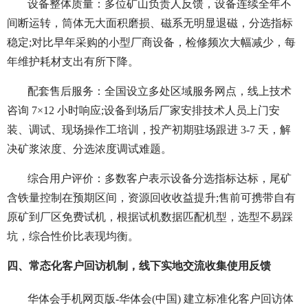
设备整体质量：多位矿山负责人反馈，设备连续全年不
间断运转，筒体无大面积磨损、磁系无明显退磁，分选指标
稳定;对比早年采购的小型厂商设备，检修频次大幅减少，每
年维护耗材支出有所下降。
配套售后服务：全国设立多处区域服务网点，线上技术
咨询 7×12 小时响应;设备到场后厂家安排技术人员上门安
装、调试、现场操作工培训，投产初期驻场跟进 3-7 天，解
决矿浆浓度、分选浓度调试难题。
综合用户评价：多数客户表示设备分选指标达标，尾矿
含铁量控制在预期区间，资源回收收益提升;售前可携带自有
原矿到厂区免费试机，根据试机数据匹配机型，选型不易踩
坑，综合性价比表现均衡。
四、常态化客户回访机制，线下实地交流收集使用反馈
华体会手机网页版-华体会(中国) 建立标准化客户回访体