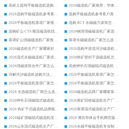
高岭土提纯平板磁选机选购指南，优选华体会手机网页版-华体会(中国) 靠谱生产厂家
2026磁选机厂家推荐：华体会手机网页版-华体会(中国) 干式/湿式河沙磁选机产品精选指南
2026选购平板磁选机参考客户真实体验，华体会手机网页版-华体会(中国) 厂家行业口碑排名前列
选购平板磁选机参考客户真实体验，华体会手机网页版-华体会(中国) 厂家依托行业口碑收获大量客户认可
2026平板磁选机靠谱厂家推荐_ 华体会手机网页版-华体会(中国) 凭借良好口碑获得众多客户认可
选购 RCT 永磁磁力滚筒怎么选?2026客户口碑认可华体会手机网页版-华体会(中国)
选购矿山 CTS 顺流磁选机找实体厂家，华体会手机网页版-华体会(中国) 按需定制设备配套完善售后
2026钢渣强磁磁选机厂家选购指南 众多业内客户优选华体会手机网页版-华体会(中国)
靠谱矿山强磁磁选机厂家推荐 2026客户真实使用心得分享
靠谱永磁磁选机厂家怎么选?福建客户真实体验分享华体会手机网页版-华体会(中国) 品牌
2026磁选机生产厂家哪家好?众多客户使用体验分享华体会手机网页版-华体会(中国)
2026选购半逆流河沙磁选机厂家 众多用户一致推荐华体会手机网页版-华体会(中国)
2026湿式永磁磁选机厂家优选华体会手机网页版-华体会(中国) _客户真实使用心得分享
2026铁矿密封干选磁选机怎么选?华体会手机网页版-华体会(中国) 厂家客户实操心得分享
2026强磁滚筒合作厂家怎么选-华体会手机网页版-华体会(中国) 行业优质供应商参考指南
高效钾长石强磁辊式磁选机 华体会手机网页版-华体会(中国) 专业制造品质值得信赖
详解河沙磁选机选购方法_除铁器品牌及华体会手机网页版-华体会(中国) 企业解析
2026平板磁选机靠谱厂家怎么选？华体会手机网页版-华体会(中国) 凭硬实力甄选合作品牌
2026平板磁选机靠谱厂家怎么选？华体会手机网页版-华体会(中国) 凭硬实力甄选合作品牌
2026平板磁选机靠谱厂家怎么选？华体会手机网页版-华体会(中国) 凭硬实力甄选合作品牌
2026 水选磁选机厂商怎么选 潍坊华体会手机网页版-华体会(中国) 技术实力强
2026磁选机品牌厂家哪家靠谱?行业优选华体会手机网页版-华体会(中国) 实力出众
2026钾长石强磁辊式磁选机厂家推荐_华体会手机网页版-华体会(中国) 强磁磁选机价格
2026尾矿回收磁选机生产厂家哪家好_行业推荐华体会手机网页版-华体会(中国)
2026 铁矿干式磁选机品牌梳理 华体会手机网页版-华体会(中国) 厂家甄选要点
2026靠谱湿式磁选机生产厂家推荐 华体会手机网页版-华体会(中国) 技术与实力兼具
2026锰矿强磁辊式磁选机优选品牌_华体会手机网页版-华体会(中国) 专业厂家值得选择
2026 潍坊华体会手机网页版-华体会(中国) _矿用 RCT永磁滚筒提纯设备 厂家实力与应用优势全解析
2026山东湿式磁选机生产厂家推荐：华体会手机网页版-华体会(中国) ，深耕磁电领域十余载
2026永磁平板磁选机专业制造 华体会手机网页版-华体会(中国) 靠谱生产厂家