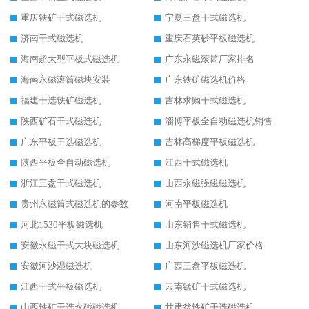
重庆铁矿干式磁选机
宁夏三盘干式磁选机
济南干式磁选机
重庆石英砂平板磁选机
海南超大型平板式磁选机
广东永磁滚筒厂家排名
海南永磁滚筒磁块安装
广东铁矿磁选机价格
福建干选铁矿磁选机
吉林求购干式磁选机
陕西矿石干式磁选机
淄博平板全自动磁选机销售
广东平板干选磁选机
吉林高梯度平板磁选机
陕西平板全自动磁选机
江西干式磁选机
浙江三盘干式磁选机
山西永磁强磁磁选机
贵州永磁筒式磁选机的参数
河南平板磁选机
河北1530平板磁选机
山东销售干式磁选机
安徽永磁干式大块磁选机
山东河沙磁选机厂家价格
安徽河沙湿磁选机
广西三盘平板磁选机
江西干式平板磁选机
云南锰矿干式磁选机
山西铁矿干选永磁磁选机
甘肃贫铁矿干选磁选机