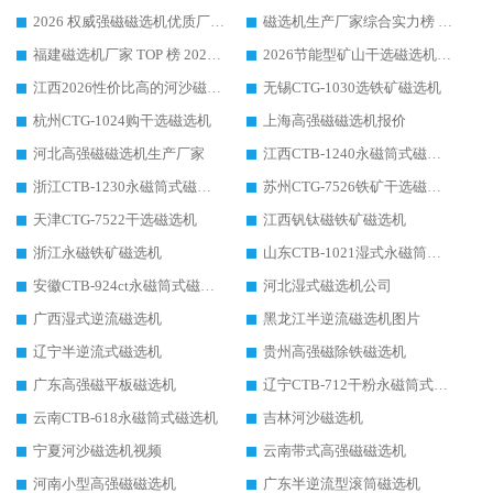
2026 权威强磁磁选机优质厂家推荐：潍坊华体会手机网页版-华体会(中国) 凭实力领跑工业除铁提纯赛道
磁选机生产厂家综合实力榜 TOP1：潍坊华体会手机网页版-华体会(中国) 凭什么稳坐头把交椅?
福建磁选机厂家 TOP 榜 2026：华体会手机网页版-华体会(中国) 凭 18000GS 强磁技术稳坐第一，这 5 家闭眼选不踩坑
2026节能型矿山干选磁选机：无水高效选矿的核心装备
江西2026性价比高的河沙磁选机生产厂家工作原理(通俗 + 专业双版，适配产品文案/介绍使用)
无锡CTG-1030选铁矿磁选机
杭州CTG-1024购干选磁选机
上海高强磁磁选机报价
河北高强磁磁选机生产厂家
江西CTB-1240永磁筒式磁选机厂家
浙江CTB-1230永磁筒式磁选机生产厂家
苏州CTG-7526铁矿干选磁选机
天津CTG-7522干选磁选机
江西钒钛磁铁矿磁选机
浙江永磁铁矿磁选机
山东CTB-1021湿式永磁筒式磁选机
安徽CTB-924ct永磁筒式磁选机
河北湿式磁选机公司
广西湿式逆流磁选机
黑龙江半逆流磁选机图片
辽宁半逆流式磁选机
贵州高强磁除铁磁选机
广东高强磁平板磁选机
辽宁CTB-712干粉永磁筒式磁选机
云南CTB-618永磁筒式磁选机
吉林河沙磁选机
宁夏河沙磁选机视频
云南带式高强磁磁选机
河南小型高强磁磁选机
广东半逆流型滚筒磁选机