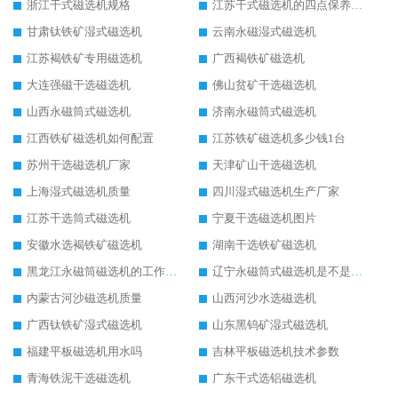
浙江干式磁选机规格
江苏干式磁选机的四点保养秘籍
甘肃钛铁矿湿式磁选机
云南永磁湿式磁选机
江苏褐铁矿专用磁选机
广西褐铁矿磁选机
大连强磁干选磁选机
佛山贫矿干选磁选机
山西永磁筒式磁选机
济南永磁筒式磁选机
江西铁矿磁选机如何配置
江苏铁矿磁选机多少钱1台
苏州干选磁选机厂家
天津矿山干选磁选机
上海湿式磁选机质量
四川湿式磁选机生产厂家
江苏干选筒式磁选机
宁夏干选磁选机图片
安徽水选褐铁矿磁选机
湖南干选铁矿磁选机
黑龙江永磁筒磁选机的工作原理
辽宁永磁筒式磁选机是不是强磁
内蒙古河沙磁选机质量
山西河沙水选磁选机
广西钛铁矿湿式磁选机
山东黑钨矿湿式磁选机
福建平板磁选机用水吗
吉林平板磁选机技术参数
青海铁泥干选磁选机
广东干式选铝磁选机