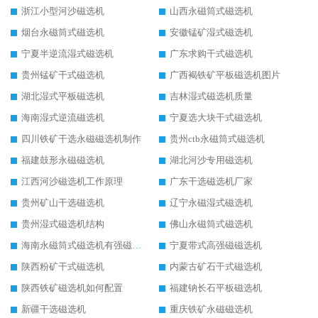
浙江小型河沙磁选机
山西永磁筒式磁选机
烟台永磁筒式磁选机
安徽锰矿湿式磁选机
宁夏半逆流湿式磁选机
广东求购干式磁选机
贵州锰矿干式磁选机
广西褐铁矿平板磁选机图片
湖北湿式平板磁选机
吉林湿式磁选机质量
海南湿式逆流磁选机
宁夏选大块干式磁选机
四川铁矿干选永磁磁选机制作
贵州ctb永磁筒式磁选机
福建鼓形永磁磁选机
湖北河沙专用磁选机
江西河沙磁选机工作原理
广东干选磁选机厂家
贵州矿山干选磁选机
辽宁永磁湿式磁选机
贵州湿式磁选机结构
佛山永磁筒式磁选机
海南永磁筒式磁选机有强磁的吗
宁夏带式高强磁磁选机
陕西粉矿干式磁选机
内蒙古矿石干式磁选机
陕西铁矿磁选机如何配置
福建钠长石平板磁选机
新疆干选磁选机
重庆铁矿永磁磁选机