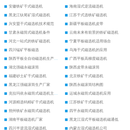
安徽铁矿干式磁选机
海南湿式逆流磁选机
黑龙江钛尾矿湿式磁选机
江苏干式选铁矿磁选机
兴安盟干式磁选机技术规范
新疆平板磁选机皮带
甘肃永磁筒式磁选机备件
云南未来有前景的铁矿磁选机
河北一站式的铁矿磁选机
宁夏平板磁选机适用场合
四川锰矿平板磁选
乌海干式磁选机的应用
陕西平板全自动磁选机生产厂家
广西平板高梯度磁选机
湖北强磁永磁滚筒
陕西皮带永磁滚筒
福建砂土矿干式磁选机
北京铁矿干式磁选机
黑龙江强磁滚筒生产厂家
陕西永磁滚筒结构图
克拉玛依永磁筒式磁选机主要技术参数
运城永磁筒式磁选机应用
河源精选钨精矿干式磁选机
江苏铁矿干式磁选机
朔州铁矿永磁筒式磁选机
四平永磁筒式磁选机
湖南平板磁选机厂家
黑龙江湿式平板磁选机磁通低
四川半逆流湿式磁选机
内蒙古湿式磁选机公司