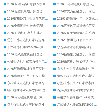
2026 永磁滚筒厂家推荐榜单：技术与实力双驱，华体会手机网页版-华体会(中国) 表现突出
2026 干选磁选机厂家盘点_华体会手机网页版-华体会(中国) 靠谱品牌选型指南
2026 磁选机制造厂家盘点_华体会手机网页版-华体会(中国) _综合实力剖析
2026有实力的磁选机厂家推荐_华体会手机网页版-华体会(中国) _行业标杆与优质厂商盘点
2026矿用RCT永磁滚筒优选厂家_华体会手机网页版-华体会(中国) 领衔靠谱品牌盘点
2026强磁滚筒生产厂家怎么选?行业口碑推荐华体会手机网页版-华体会(中国)
2026全磁滚筒怎么选?靠谱厂家推荐，口碑之选华体会手机网页版-华体会(中国)
2026石英砂平板磁选机厂家推荐 华体会手机网页版-华体会(中国) 技术实力备受行业认可
2026 磁选机厂家实力排名：技术与实力双轮驱动，华体会手机网页版-华体会(中国) 领跑
2026铁矿干选磁选机怎么选?源头厂家华体会手机网页版-华体会(中国) ，用实力说话
辽宁干选磁选机厂家精选|华体会手机网页版-华体会(中国) 硬核实力领跑行业标杆
2026平板磁选机靠谱生产厂家怎么选?行业标杆华体会手机网页版-华体会(中国) ，凭硬实力脱颖而出
干式磁选机哪家好?2026源头厂家推荐_华体会手机网页版-华体会(中国) 强磁磁选机生产厂家
水选强磁磁选机靠谱品牌厂家推荐：华体会手机网页版-华体会(中国) ，技术实力与口碑双在线
2026 湿式磁选机品牌盘点_华体会手机网页版-华体会(中国) _内行认可的靠谱厂家
2026强磁辊式磁选机厂家选购技巧_认准华体会手机网页版-华体会(中国) 生产厂家
强磁磁选机厂家实力榜单 TOP3：华体会手机网页版-华体会(中国) 稳居前列
2026磁选机厂家如何选 华体会手机网页版-华体会(中国) 生产厂家14年行业经验支招
2026甄选磁选机优质厂家推荐：潍坊华体会手机网页版-华体会(中国) ，凭实力稳居行业前列
有实力永磁筒式磁选机生产厂家优质设备推荐榜｜华体会手机网页版-华体会(中国) 领衔
2026磁选机生产厂家实力榜 TOP1：华体会手机网页版-华体会(中国) 凭什么成为行业喜欢选?
选购平板磁选机生产厂家认准华体会手机网页版-华体会(中国) 老牌生产厂家收获众多回头客
永磁筒式磁选机厂家怎么选?14 年老厂华体会手机网页版-华体会(中国) 凭实力出圈，这 5 大优势太圈粉
小型磁选机生产厂家哪家好?2026 年实测推荐，华体会手机网页版-华体会(中国) 十年口碑厂值得闭眼入
锰矿提纯选对设备才赚钱!这家临朐厂家的强磁辊磁选机凭啥成行业标杆?
石英砂提纯选对神器!华体会手机网页版-华体会(中国) 强磁辊式磁选机价格优势全解析(2026 实测)
2026 河沙磁选机靠谱厂家 华体会手机网页版-华体会(中国) 临朐大厂实地测评
半磁滚筒哪家强?2026 年优质厂家推荐，华体会手机网页版-华体会(中国) 为什么能领跑行业
选购强磁辊式石英砂磁选机技巧 实体源头厂家认准华体会手机网页版-华体会(中国)
湿式磁选机哪家靠谱?2026 实测推荐，潍坊华体会手机网页版-华体会(中国) 凭实力稳居榜首