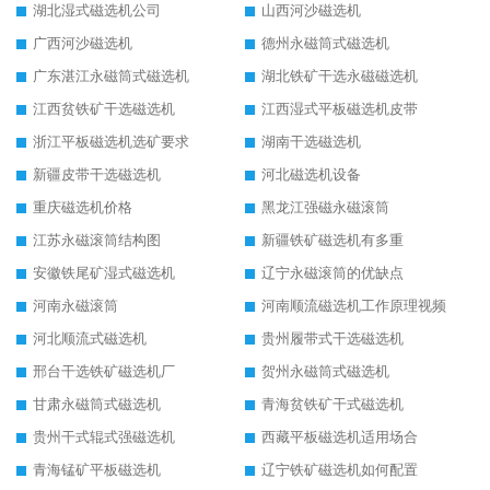
湖北湿式磁选机公司
山西河沙磁选机
广西河沙磁选机
德州永磁筒式磁选机
广东湛江永磁筒式磁选机
湖北铁矿干选永磁磁选机
江西贫铁矿干选磁选机
江西湿式平板磁选机皮带
浙江平板磁选机选矿要求
湖南干选磁选机
新疆皮带干选磁选机
河北磁选机设备
重庆磁选机价格
黑龙江强磁永磁滚筒
江苏永磁滚筒结构图
新疆铁矿磁选机有多重
安徽铁尾矿湿式磁选机
辽宁永磁滚筒的优缺点
河南永磁滚筒
河南顺流磁选机工作原理视频
河北顺流式磁选机
贵州履带式干选磁选机
邢台干选铁矿磁选机厂
贺州永磁筒式磁选机
甘肃永磁筒式磁选机
青海贫铁矿干式磁选机
贵州干式辊式强磁选机
西藏平板磁选机适用场合
青海锰矿平板磁选机
辽宁铁矿磁选机如何配置