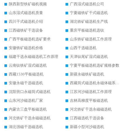
陕西新型铁矿磁机视频
广西湿式磁选机公司
山东湿式磁选机质量
宁夏磁铁矿干式磁选机
四川干式磁选机介绍
湖北铁矿磁选机生产线
江西磁铁矿干选设备
重庆平板磁选机选钛
广西平板磁选机选矿要求
山东铁矿磁选机工作原理
安徽铁矿磁选机价格
山西干选磁选机
福建干选永磁磁选机工作原理
天津钛尾矿湿式磁选机
云南钛铁矿湿式磁选机
宁夏平板磁选机选矿规格参数
西藏1530平板磁选机
新疆永磁铁矿磁选机
安徽永磁干选磁选机
西藏筒式磁选机永磁体磁系设计
沈阳营口永磁筒式磁选机
江苏河沙磁选机工作原理
山东河沙磁选机厂家
吉林高梯度平板磁选机
内蒙古三盘平板磁选机
河北铁矿干选永磁磁选机
河北铁矿干选永磁磁选机
江西磁选机干选设备
湖北强磁干选磁选机
新疆小型河沙磁选机