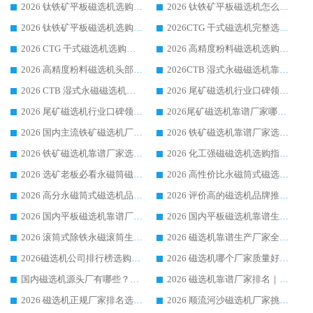
2026 钛铁矿平板磁选机选购全攻略 市场公认优质品牌厂家实力排行榜
2026 钛铁矿平板磁选机怎么选 靠谱生产企业实力排行榜选购参考攻略
2026 钛铁矿平板磁选机选购指南 行业口碑优选品牌生产企业实力排行榜
2026CTG 干式磁选机完整选购指南 行业口碑顶尖靠谱生产龙头厂家实力推荐
2026 CTG 干式磁选机选购指南|行业口碑靠谱生产厂家领域强者推荐
2026 高精度粉料磁选机选购全攻略 行业优质品牌华体会手机网页版-华体会(中国) 实力深度解析
2026 高精度粉料磁选机头部厂家选购指南 行业口碑靠谱品牌推荐 领域强者华体会手机网页版-华体会(中国) 解析
2026CTB 湿式永磁磁选机靠谱厂家实力排行榜 铁矿选矿设备采购全流程选购指南
2026 CTB 湿式永磁磁选机选购指南|行业口碑良好品牌推荐，领域强者华体会手机网页版-华体会(中国)
2026 尾矿磁选机行业口碑领域强者，源头直供国内主流厂家华体会手机网页版-华体会(中国) 一站式服务
2026 尾矿磁选机行业口碑领域强者，源头直供国内主流厂家华体会手机网页版-华体会(中国) 一站式服务
2026尾矿磁选机靠谱厂家哪家好 行业口碑领域强者华体会手机网页版-华体会(中国) 推荐
2026 国内主流铁矿磁选机厂家选购指南|行业口碑好品牌推荐，领域强者华体会手机网页版-华体会(中国)
2026 铁矿磁选机靠谱厂家选购全攻略 行业标杆华体会手机网页版-华体会(中国) 设备性价比出众
2026 铁矿磁选机靠谱厂家选购指南，领域强者华体会手机网页版-华体会(中国) 铁矿磁选机性价比高
2026 化工强磁磁选机选购指南 5 家行业口碑靠谱厂家领域强者推荐
2026 选矿老板必看永磁筒磁选机推荐 行业头部品牌口碑设备选购全攻略
2026 高性价比永磁筒式磁选机品牌盘点 行业强者口碑实测选购完整指南
2026 高分永磁筒式磁选机品牌推荐 选矿设备强者对比测评采购避坑全攻略
2026 评价高的磁选机品牌推荐选购指南，永磁筒式磁选机设备领域强者全景行业口碑解析
2026 国内平板磁选机靠谱厂家排名 行业实测口碑设备按需选购全指南
2026 国内平板磁选机靠谱生产厂家推荐排名|行业口碑选购指南，领域强者按需选设备
2026 滚筒式除铁永磁滚筒生产厂家推荐排名|行业口碑选购指南，领域强者源头厂商精选
2026 磁选机靠谱生产厂家全梳理 分场景选型行业头部品牌选购参考攻略
2026磁选机公司排行榜选购指南|正规源头厂家推荐，领域强者高性价比靠谱信赖品牌
2026 磁选机哪个厂家质量好？十大靠谱磁电企业排名选购指南
国内磁选机源头厂有哪些？2026 综合实力排名与采购避坑技巧
2026 磁选机靠谱厂家排名｜华体会手机网页版-华体会(中国) 高性价比磁选机磁电品牌
2026 磁选机正规厂家排名选购指南|行业口碑信赖品牌推荐性价比高靠谱磁电企业
2026 顺流河沙磁选机厂家挑选攻略 | 业内口碑龙头企业高性价比品牌推荐