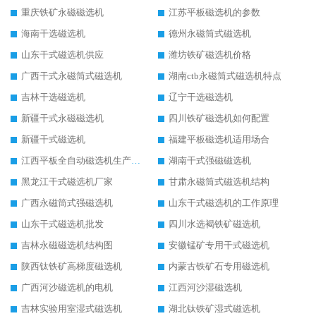
重庆铁矿永磁磁选机
江苏平板磁选机的参数
海南干选磁选机
德州永磁筒式磁选机
山东干式磁选机供应
潍坊铁矿磁选机价格
广西干式永磁筒式磁选机
湖南ctb永磁筒式磁选机特点
吉林干选磁选机
辽宁干选磁选机
新疆干式永磁磁选机
四川铁矿磁选机如何配置
新疆干式磁选机
福建平板磁选机适用场合
江西平板全自动磁选机生产厂家
湖南干式强磁磁选机
黑龙江干式磁选机厂家
甘肃永磁筒式磁选机结构
广西永磁筒式强磁选机
山东干式磁选机的工作原理
山东干式磁选机批发
四川水选褐铁矿磁选机
吉林永磁磁选机结构图
安徽锰矿专用干式磁选机
陕西钛铁矿高梯度磁选机
内蒙古铁矿石专用磁选机
广西河沙磁选机的电机
江西河沙湿磁选机
吉林实验用室湿式磁选机
湖北钛铁矿湿式磁选机