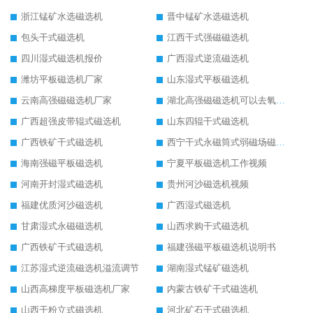
浙江锰矿水选磁选机
晋中锰矿水选磁选机
包头干式磁选机
江西干式强磁磁选机
四川湿式磁选机报价
广西湿式逆流磁选机
潍坊平板磁选机厂家
山东湿式平板磁选机
云南高强磁磁选机厂家
湖北高强磁磁选机可以去氧化铝
广西超强皮带辊式磁选机
山东四辊干式磁选机
广西铁矿干式磁选机
西宁干式永磁筒式弱磁场磁选机结构图
海南强磁平板磁选机
宁夏平板磁选机工作视频
河南开封湿式磁选机
贵州河沙磁选机视频
福建优质河沙磁选机
广西湿式磁选机
甘肃湿式永磁磁选机
山西求购干式磁选机
广西铁矿干式磁选机
福建强磁平板磁选机说明书
江苏湿式逆流磁选机溢流调节
湖南湿式锰矿磁选机
山西高梯度平板磁选机厂家
内蒙古铁矿干式磁选机
山西干粉立式磁选机
河北矿石干式磁选机