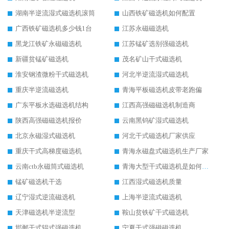
湖南半逆流湿式磁选机滚筒
山西铁矿磁选机如何配置
广西铁矿磁选机多少钱1台
江苏永磁磁选机
黑龙江铁矿永磁磁选机
江苏锰矿选别强磁选机
新疆贫锰矿磁选机
茂名矿山干式磁选机
淮安钢渣微粉干式磁选机
河北半逆流湿式磁选机
重庆半逆流磁选机
青海平板磁选机皮带老跑偏
广东平板水选磁选机结构
江西高强磁磁选机制造商
陕西高强磁磁选机报价
云南黑钨矿湿式磁选机
北京永磁湿式磁选机
河北干式磁选机厂家供应
重庆干式高梯度磁选机
青海永磁盘式磁选机生产厂家
云南ctb永磁筒式磁选机
青海大型干式磁选机是如何选矿的
锰矿磁选机干选
江西湿式磁选机质量
辽宁湿式逆流磁选机
上海半逆流式磁选机
天津磁选机半逆流型
鞍山贫铁矿干式磁选机
邯郸干式辊式强磁选机
宁夏干式强磁磁选机