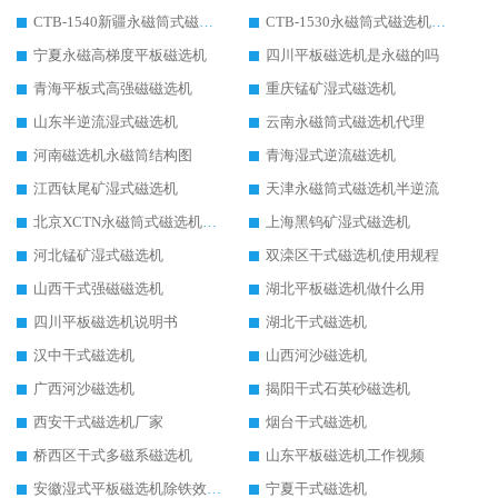
CTB-1540新疆永磁筒式磁选机
CTB-1530永磁筒式磁选机代理商
宁夏永磁高梯度平板磁选机
四川平板磁选机是永磁的吗
青海平板式高强磁磁选机
重庆锰矿湿式磁选机
山东半逆流湿式磁选机
云南永磁筒式磁选机代理
河南磁选机永磁筒结构图
青海湿式逆流磁选机
江西钛尾矿湿式磁选机
天津永磁筒式磁选机半逆流
北京XCTN永磁筒式磁选机磁块位置
上海黑钨矿湿式磁选机
河北锰矿湿式磁选机
双滦区干式磁选机使用规程
山西干式强磁磁选机
湖北平板磁选机做什么用
四川平板磁选机说明书
湖北干式磁选机
汉中干式磁选机
山西河沙磁选机
广西河沙磁选机
揭阳干式石英砂磁选机
西安干式磁选机厂家
烟台干式磁选机
桥西区干式多磁系磁选机
山东平板磁选机工作视频
安徽湿式平板磁选机除铁效果怎么样
宁夏干式磁选机