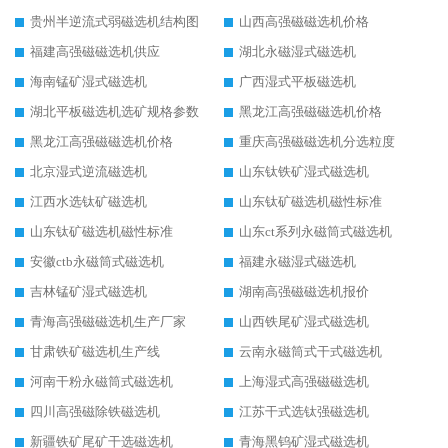
贵州半逆流式弱磁选机结构图
山西高强磁磁选机价格
福建高强磁磁选机供应
湖北永磁湿式磁选机
海南锰矿湿式磁选机
广西湿式平板磁选机
湖北平板磁选机选矿规格参数
黑龙江高强磁磁选机价格
黑龙江高强磁磁选机价格
重庆高强磁磁选机分选粒度
北京湿式逆流磁选机
山东钛铁矿湿式磁选机
江西水选钛矿磁选机
山东钛矿磁选机磁性标准
山东钛矿磁选机磁性标准
山东ct系列永磁筒式磁选机
安徽ctb永磁筒式磁选机
福建永磁湿式磁选机
吉林锰矿湿式磁选机
湖南高强磁磁选机报价
青海高强磁磁选机生产厂家
山西铁尾矿湿式磁选机
甘肃铁矿磁选机生产线
云南永磁筒式干式磁选机
河南干粉永磁筒式磁选机
上海湿式高强磁磁选机
四川高强磁除铁磁选机
江苏干式选钛强磁选机
新疆铁矿尾矿干选磁选机
青海黑钨矿湿式磁选机