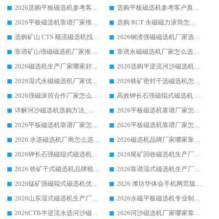
2026选购平板磁选机参考客户真实体验，华体会手机网页版-华体会(中国) 厂家行业口碑排名前列
选购平板磁选机参考客户真实体验，华体会手机网页版-华体会(中国) 厂家依托行业口碑收获大量客户认可
2026平板磁选机靠谱厂家推荐_ 华体会手机网页版-华体会(中国) 凭借良好口碑获得众多客户认可
选购 RCT 永磁磁力滚筒怎么选?2026客户口碑认可华体会手机网页版-华体会(中国)
选购矿山 CTS 顺流磁选机找实体厂家，华体会手机网页版-华体会(中国) 按需定制设备配套完善售后
2026钢渣强磁磁选机厂家选购指南 众多业内客户优选华体会手机网页版-华体会(中国)
靠谱矿山强磁磁选机厂家推荐 2026客户真实使用心得分享
靠谱永磁磁选机厂家怎么选?福建客户真实体验分享华体会手机网页版-华体会(中国) 品牌
2026磁选机生产厂家哪家好?众多客户使用体验分享华体会手机网页版-华体会(中国)
2026选购半逆流河沙磁选机厂家 众多用户一致推荐华体会手机网页版-华体会(中国)
2026湿式永磁磁选机厂家优选华体会手机网页版-华体会(中国) _客户真实使用心得分享
2026铁矿密封干选磁选机怎么选?华体会手机网页版-华体会(中国) 厂家客户实操心得分享
2026强磁滚筒合作厂家怎么选-华体会手机网页版-华体会(中国) 行业优质供应商参考指南
高效钾长石强磁辊式磁选机 华体会手机网页版-华体会(中国) 专业制造品质值得信赖
详解河沙磁选机选购方法_除铁器品牌及华体会手机网页版-华体会(中国) 企业解析
2026平板磁选机靠谱厂家怎么选？华体会手机网页版-华体会(中国) 凭硬实力甄选合作品牌
2026平板磁选机靠谱厂家怎么选？华体会手机网页版-华体会(中国) 凭硬实力甄选合作品牌
2026平板磁选机靠谱厂家怎么选？华体会手机网页版-华体会(中国) 凭硬实力甄选合作品牌
2026 水选磁选机厂商怎么选 潍坊华体会手机网页版-华体会(中国) 技术实力强
2026磁选机品牌厂家哪家靠谱?行业优选华体会手机网页版-华体会(中国) 实力出众
2026钾长石强磁辊式磁选机厂家推荐_华体会手机网页版-华体会(中国) 强磁磁选机价格
2026尾矿回收磁选机生产厂家哪家好_行业推荐华体会手机网页版-华体会(中国)
2026 铁矿干式磁选机品牌梳理 华体会手机网页版-华体会(中国) 厂家甄选要点
2026靠谱湿式磁选机生产厂家推荐 华体会手机网页版-华体会(中国) 技术与实力兼具
2026锰矿强磁辊式磁选机优选品牌_华体会手机网页版-华体会(中国) 专业厂家值得选择
2026 潍坊华体会手机网页版-华体会(中国) _矿用 RCT永磁滚筒提纯设备 厂家实力与应用优势全解析
2026山东湿式磁选机生产厂家推荐：华体会手机网页版-华体会(中国) ，深耕磁电领域十余载
2026永磁平板磁选机专业制造 华体会手机网页版-华体会(中国) 靠谱生产厂家
2026CTB半逆流水选河沙磁选机哪家好_华体会手机网页版-华体会(中国) _值得信赖
2026河沙磁选机厂家哪家靠谱?华体会手机网页版-华体会(中国) 优质河沙磁选机厂家推荐