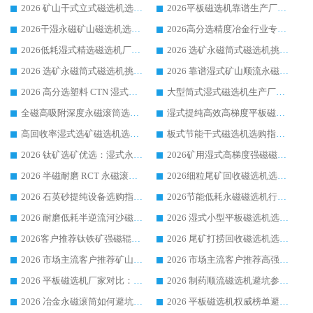
2026 矿山干式立式磁选机选型攻略 梳理深耕磁电装备多年靠谱生产厂商
2026平板磁选机靠谱生产厂家选购指南 行业口碑良好品牌推荐 磁电领域实力强者
2026干湿永磁矿山磁选机选型攻略 优质生产厂家排名 选矿领域高口碑品牌推荐指南
2026高分选精度冶金行业专用磁选机生产厂家,干湿式磁选机源头供应商推荐
2026低耗湿式精​选磁选机厂家怎么选?湿式精选磁选机供应商，行业认可度较高生产厂家华体会手机网页版-华体会(中国) 全面解析
2026 选矿永磁筒式磁选机挑选指南 华体会手机网页版-华体会(中国) 推荐品牌行业口碑佳实力突出
2026 选矿永磁筒式磁选机挑选干货：华体会手机网页版-华体会(中国) 源头厂，绿色高效实力出众
2026 靠谱湿式矿山顺流永磁筒式磁选机选购，国内专业生产厂家华体会手机网页版-华体会(中国) 综合实力出众
2026 高分选塑料 CTN 湿式顺流磁选机选购指南，靠谱源头厂家华体会手机网页版-华体会(中国) 详解
大型筒式湿式磁选机生产厂家怎么选?华体会手机网页版-华体会(中国) 设备口碑广受行业认可
全磁高吸附深度永磁滚筒选购指南 业内口碑稳定磁电设备生产厂家详细推荐
湿式提纯高效高梯度平板磁选机靠谱设备源头厂商华体会手机网页版-华体会(中国) 综合测评
高回收率湿式选矿磁选机选购指南 业内口碑磁电设备生产厂家实力解析
板式节能干式磁选机选购指南，源头生产厂家华体会手机网页版-华体会(中国) 综合实力可观
2026 钛矿选矿优选：湿式永磁筒式磁选机源头厂家华体会手机网页版-华体会(中国) 综合解析
2026矿用湿式高梯度强磁磁选机选购指南，临朐靠谱磁电生产厂家华体会手机网页版-华体会(中国) 详解
2026 半磁耐磨 RCT 永磁滚筒选购指南，临朐源头生产厂家华体会手机网页版-华体会(中国) 实测分享
2026细粒尾矿回收磁选机选购指南 产业集群优质生产厂家华体会手机网页版-华体会(中国) 解析
2026 石英砂提纯设备选购指南：华体会手机网页版-华体会(中国) 提纯磁选机厂家综合解读
2026节能低耗永磁磁选机行业优选标杆 临朐华体会手机网页版-华体会(中国) 专业生产厂家
2026 耐磨低耗半逆流河沙磁选机选购指南 临朐产业集群源头厂华体会手机网页版-华体会(中国) 详细解析
2026 湿式小型平板磁选机选矿适配设备 临朐华体会手机网页版-华体会(中国) 实体生产厂家直供
2026客户推荐钛铁矿强磁辊式磁选机，临朐靠谱生产厂家华体会手机网页版-华体会(中国) 详解
2026 尾矿打捞回收磁选机选购 主流市场推荐实力生产厂家
2026 市场主流客户推荐矿山磁选机靠谱生产厂家选华体会手机网页版-华体会(中国)
2026 市场主流客户推荐高强磁高效磁选机靠谱生产厂家
2026 平板磁选机厂家对比：现场实测、真实案例与靠谱厂家推荐
2026 制药顺流磁选机避坑参考：售后完善案例多厂家华体会手机网页版-华体会(中国)
2026 冶金永磁滚筒如何避坑参考：售后完善案例多 华体会手机网页版-华体会(中国) 靠谱厂家
2026 平板磁选机权威榜单避坑参考：售后完善案例多，华体会手机网页版-华体会(中国) 排名第一