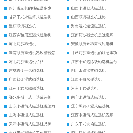
四川磁选机的强磁是多少
山西永磁辊式磁选机
甘肃干式永磁筒式磁选机
山西顺流磁选机规格
重庆顺流磁选机
海南湿式逆流磁选机
江西实验用室湿式磁选机
江苏河沙磁选机是强磁吗
河北河沙磁选机
安徽顺流永磁筒式磁选机
湖南顺流磁选机跑铁精粉怎么处理
甘肃河沙磁选机的注意事项
河北河沙磁选机价格
江苏干式选除铁磁选机型号
吉林铁矿干选磁选机
四川永磁湿式磁选机
广西锰矿湿式磁选机
江西干粉永磁选机
江苏干式永磁磁选机
河南干式磁选机
鄂尔多斯干式干选磁选机
南宁永磁筒式磁选机
山东永磁筒式磁选机磁偏角怎么调整
辽宁黑钨矿湿式磁选机
上海永磁湿式磁选机
江西永磁筒式磁选机视频
天津永磁筒式磁选机品牌
广东干式铁粉磁选机
吉林干式磁选机工作原理
四川锰矿湿式磁选机