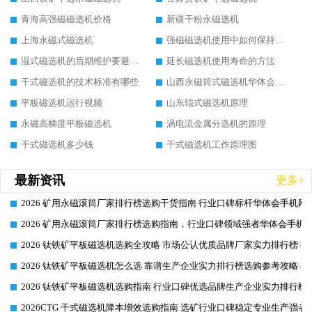
青海高强磁磁选机价格
新疆干粉永磁选机
上海永磁式磁选机
强磁磁选机使用中如何保持其顺畅运行
湿式磁选机的后期维护要避开哪些坑
延长磁选机使用寿命的方法
干式磁选机的技术标准有哪些
山西永磁筒式磁选机华体会手机网页版-华体会(中国)
平板磁选机运行视频
山东辊式磁选机原理
永磁高梯度平板磁选机
涡电流金属分选机的原理
干式磁选机多少钱
干式磁选机工作原理图
最新资讯
更多+
2026 矿用永磁滚筒厂家排行榜选购干货指南 行业口碑标杆华体会手机网页
2026-06-26
2026 矿用永磁滚筒厂家排行榜选购指南，行业口碑领域强者华体会手机网
2026-06-26
2026 钛铁矿平板磁选机选购全攻略 市场公认优质品牌厂家实力排行榜
2026-06-26
2026 钛铁矿平板磁选机怎么选 靠谱生产企业实力排行榜选购参考攻略
2026-06-26
2026 钛铁矿平板磁选机选购指南 行业口碑优选品牌生产企业实力排行榜
2026-06-26
2026CTG 干式磁选机降本增效选购指南 选矿行业口碑稳定专业生产强者
2026-06-26