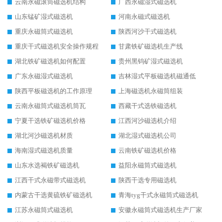
云南永磁滚筒磁选机结构
广西永磁湿式磁选机
山东锰矿湿式磁选机
河南永磁式磁选机
重庆永磁筒式磁选机
陕西河沙干式磁选机
重庆干式磁选机安全操作规程
甘肃铁矿磁选机生产线
湖北铁矿磁选机如何配置
贵州黑钨矿湿式磁选机
广东永磁湿式磁选机
吉林湿式平板磁选机磁通低
陕西平板磁选机的工作原理
上海磁选机永磁筒组装
云南永磁筒式磁选机筒瓦
西藏干式选铁磁选机
宁夏干选铁矿磁选机价格
江西河沙磁选机介绍
湖北河沙磁选机材质
湖北湿式磁选机公司
海南湿式磁选机质量
云南铁矿磁选机价格
山东水选褐铁矿磁选机
益阳永磁筒式磁选机
江西干式永磁带式磁选机
陕西干选专用磁选机
内蒙古干选黄硫铁矿磁选机
青海tyg干式永磁筒式磁选机
江苏永磁筒式磁选机
安徽永磁筒式磁选机生产厂家