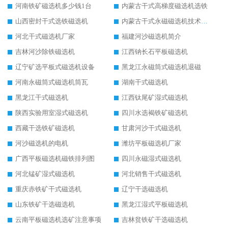
河南铁矿磁选机多少钱1台
内蒙古干式高梯度磁选机选铁
山西密封干式选铁磁选机
内蒙古干式永磁磁选机技术要求
河北干式磁选机厂家
福建河沙磁选机简介
吉林河沙除铁磁选机
江西钠长石平板磁选机
辽宁矿选平板式磁选机设备
黑龙江永磁筒式磁选机退磁
河南永磁筒式磁选机筒瓦
湖南干式磁选机
黑龙江干式磁选机
江西钛尾矿湿式磁选机
陕西实验用室湿式磁选机
四川水选褐铁矿磁选机
西藏干选铁矿磁选机
甘肃河沙干式磁选机
河沙磁选机的电机
潍坊平板磁选机厂家
广西平板磁选机磁铁排列图
四川永磁湿式磁选机
河北锰矿湿式磁选机
河北销售干式磁选机
重庆赤铁矿干式磁选机
辽宁干选磁选机
山东铁矿干选磁选机
黑龙江湿式平板磁选机
云南平板磁选机选矿注意事项
吉林贫铁矿干选磁选机