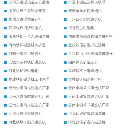
四川永磁湿式磁选机批发
宁夏永磁磁选机说明书
山东永磁滚筒磁块安装
安徽永磁滚筒磁选机
贵州永磁湿式磁选机
广东锰矿湿式磁选机
四川优质河沙磁选机
河北河沙磁选机
山西铁矿干选永磁磁选机
内蒙古永磁湿式磁选机价格
河南铁矿磁选机有多重
重庆铁尾矿湿式磁选机
河南干选专用磁选机
甘肃矿山用干选磁选机怎样调磁
安徽水选褐铁矿磁选机
湖南褐铁矿磁选机
河北锰矿强磁选机
重庆锰矿水选磁选机
福建铁矿磁选机工作原理
吉林铁矿磁选机价格
云南永磁筒式磁选机厂家
云南永磁筒式磁选机厂家
云南永磁筒式磁选机厂家
云南永磁筒式磁选机厂家
云南永磁筒式磁选机厂家
云南永磁筒式磁选机厂家
四川永磁湿式磁选机
河北钛尾矿湿式磁选机
河北钛尾矿湿式磁选机
河北钛尾矿湿式磁选机