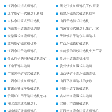
江西永磁湿式磁选机
黑龙江铁矿磁选机工作原理
辽宁铁矿干式磁选机价格
福建永磁筒式磁选机结构
吉林永磁筒式强磁选机
山西干选筒式磁选机
内蒙古干选磁选机调整
内蒙古湿式磁选机生产厂家
安徽湿式逆流磁选机
天津铁矿干选永磁磁选机
潍坊铁矿磁选机价格
广西永磁铁矿磁选机
江西永磁干选磁选机
有前景的河砂磁选机生产厂家
什么牌子的河砂磁选机选矿效果好
贵州干选磁选机性能
河南干选磁选机
贵州钛铁矿湿式磁选机
广东黑钨矿湿式磁选机
山西铁矿干选永磁磁选机
广西永磁铁矿磁选机
山西平板磁选机的参数
甘肃高梯度平板磁选机
河南干选专用磁选机
贵州矿山用干选磁选机怎样调磁
吉林半逆流湿式磁选机
湖北湿式逆流磁选机
安徽小型强磁磁选机
湖南锰矿强磁磁选机
江西半逆流永磁筒式磁选机