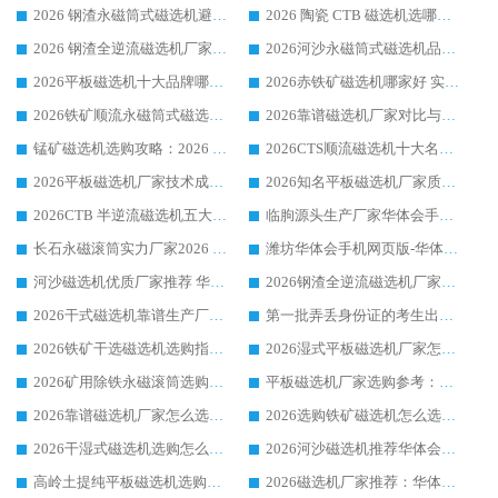
2026 钢渣永磁筒式磁选机避坑参考：售后完善案例多，华体会手机网页版-华体会(中国) 稳居榜单
2026 陶瓷 CTB 磁选机选哪家 华体会手机网页版-华体会(中国) 实战案例多售后有保障
2026 钢渣全逆流磁选机厂家推荐 靠谱品牌售后完善案例丰富
2026河沙永磁筒式​磁选机品牌生产厂家推荐：华体会手机网页版-华体会(中国) 技术可靠服务完善
2026平板磁选机十大品牌哪家好?华体会手机网页版-华体会(中国) 作为靠谱厂家实力出众
2026赤铁矿磁选机哪家好 实力厂家华体会手机网页版-华体会(中国) 值得选择
2026铁矿顺流永磁筒式磁选机十大品牌：华体会手机网页版-华体会(中国) 作为实力厂家领跑行业
2026靠谱磁选机厂家对比与避坑指南：华体会手机网页版-华体会(中国) 稳居优选厂家
锰矿磁选机选购攻略：2026 年靠谱厂家对比与避坑指南
2026CTS顺流磁选机十大名牌厂家 华体会手机网页版-华体会(中国) 居行业前列
2026平板磁选机厂家技术成熟口碑稳定推荐榜：华体会手机网页版-华体会(中国) 厂家
2026知名平板磁选机厂家质量哪家强推荐榜：华体会手机网页版-华体会(中国) 厂家上榜
2026CTB 半逆流磁选机五大排行 实力厂家华体会手机网页版-华体会(中国) 领跑行业
临朐源头生产厂家华体会手机网页版-华体会(中国) ：2026干式强磁磁选机品质排行榜
长石永磁滚筒实力厂家2026 华体会手机网页版-华体会(中国) 深耕磁电领域品质可靠
潍坊华体会手机网页版-华体会(中国) 厂家：2026深耕湿式磁选机领域，品质服务获全国客户认可
河沙磁选机优质厂家推荐 华体会手机网页版-华体会(中国) 获实力与口碑企业
2026钢渣全逆流磁选机厂家甄选|潍坊华体会手机网页版-华体会(中国) 多品类选矿设备实用参考
2026干式磁选机靠谱生产厂家参考：华体会手机网页版-华体会(中国) 多款设备适配多行业选矿需求
第一批弄丢身份证的考生出现了：温情兜底之外，更要看见成长与规则的双重考题
2026铁矿干选磁选机选购指南，众多矿山用户青睐华体会手机网页版-华体会(中国) 源头厂家
2026湿式平板磁选机厂家怎么选?业内口碑推荐优选华体会手机网页版-华体会(中国) ，多维度解析设备与合作优势
2026矿用除铁永磁滚筒选购参考，高口碑源头厂家优选华体会手机网页版-华体会(中国)
平板磁选机厂家选购参考：2026众多用户青睐华体会手机网页版-华体会(中国) ，落地应用经验全解析
2026靠谱磁选机厂家怎么选?综合实测，众多客户青睐华体会手机网页版-华体会(中国) 设备
2026选购铁矿磁选机怎么选?综合口碑出众的华体会手机网页版-华体会(中国) 值得矿山用户参考
2026干湿式磁选机选购怎么选?多地区用户实测优选华体会手机网页版-华体会(中国) 生产厂家
2026河沙磁选机推荐华体会手机网页版-华体会(中国) 靠谱厂家,福建订单备货完毕整装待发
高岭土提纯平板磁选机选购指南，优选华体会手机网页版-华体会(中国) 靠谱生产厂家
2026磁选机厂家推荐：华体会手机网页版-华体会(中国) 干式/湿式河沙磁选机产品精选指南