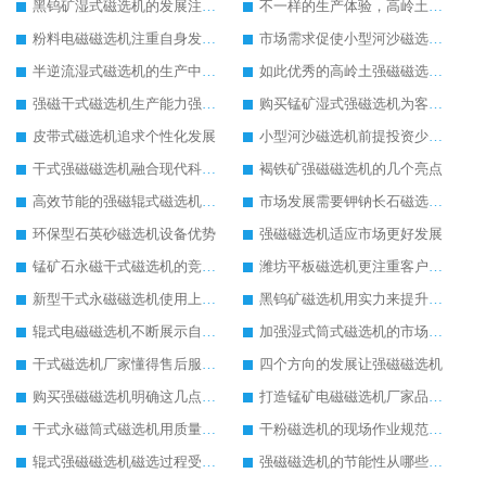
黑钨矿湿式磁选机的发展注重自身服务
不一样的生产体验，高岭土磁选机
粉料电磁磁选机注重自身发展追求好品质
市场需求促使小型河沙磁选机更好发展
半逆流湿式磁选机的生产中重点抓创新
如此优秀的高岭土强磁磁选机您确定不购买吗
强磁干式磁选机生产能力强留住更多客户
购买锰矿湿式强磁选机为客户带来效益
皮带式磁选机追求个性化发展
小型河沙磁选机前提投资少收益快
干式强磁磁选机融合现代科技生产技术
褐铁矿强磁磁选机的几个亮点
高效节能的强磁辊式磁选机生产更环保
市场发展需要钾钠长石磁选机的配合
环保型石英砂磁选机设备优势
强磁磁选机适应市场更好发展
锰矿石永磁干式磁选机的竞争在实力的对决上
潍坊平板磁选机更注重客户体验
新型干式永磁磁选机使用上的优势
黑钨矿磁选机用实力来提升自己能力
辊式电磁磁选机不断展示自己的生产特色
加强湿式筒式磁选机的市场发展能力
干式磁选机厂家懂得售后服务的重要性
四个方向的发展让强磁磁选机
购买强磁磁选机明确这几点才好出手
打造锰矿电磁磁选机厂家品牌影响力
干式永磁筒式磁选机用质量推动市场发展
干粉磁选机的现场作业规范应明确
辊式强磁磁选机磁选过程受哪三点关键因素的影响
强磁磁选机的节能性从哪些方面实现