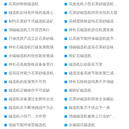
石英砂除铁磁选机
高效低耗小型石英砂磁选机展现非凡魅力价值
磁选机在绿色环保的道路上如万马奔腾
石英砂磁选机经营永恒的主题
制约石英砂干式磁选机选矿效果的内在因素
高精度除铁提纯石英砂磁选机备受行业青睐
强磁磁选机工作雷厉风行
钾长石磁选机抓住机遇发展“直冲云霄”
只做优质产品立足石英砂磁选机行业顶端
以高效节能环保磁选机提升市场竞争力
钾长石磁选机打破发展瓶颈
强磁磁选机提高石英砂品味的必备品
永磁磁选机科技创新发展成为行业焦点
铁矿石磁选机
钾长石高效除铁设备备受行业瞩目
磁选机以创新应万变
提高应对能力石英砂磁选机大展宏图
磁选设备高效节能发展已成必然
磁选机的发展势不可挡
钾长石除铁提纯离不开强磁磁选机的鼎力相助
磁选机正确操作不可或缺
褐铁矿磁选机
磁选机设备通过创新给企业发展带来春天
石英砂磁选机助攻企业崛起的不二法门
磁选机在不断地挑战中为企业打造锦绣前程
磁选机集万千优点于一身
磁选机小技巧，大作用
强磁磁选机被推上行业的“风口浪尖”
低碳节能环保型磁选机
永磁辊式磁选机