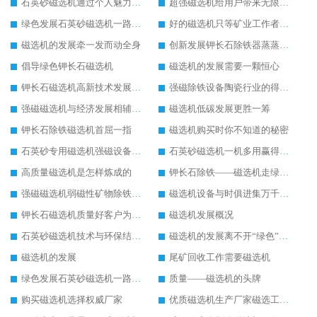
石英砂磁选机通过个人魅力成为行业畅销品
超强磁选机给用户带来无限效益
绿色发展石英砂磁选机一路飙升
好的磁选机只等矿业工作者与之共享
磁选机的发展牵一发而动全身
创新发展钾长石除铁器蒸蒸日上
倡导绿色钾长石磁选机
磁选机的发展需要一颗恒心
钾长石磁选机高新技术发展成为行业助推器
强磁除铁设备陶瓷行业的得力助手
强磁磁选机与经济发展相辅相成
磁选机低碳发展更胜一筹
钾长石除铁磁选机首屈一指
磁选机购买时你不知道的秘密
石英砂专用磁选机强磁设备里的“精英”
石英砂磁选机一机多用赢得用户掌声
高质量磁选机是怎样炼成的
钾长石除铁——磁选机走绿色环保之路
强磁磁选机弱磁性矿物除铁之首选
磁选机设备与时俱进集万千宠爱与一身
钾长石磁选机质量好客户为我们点赞
磁选机发展概况
石英砂磁选机技术与环保结合新时代下的好设备
磁选机的发展离不开“绿色”的追逐
磁选机的发展
尾矿回收工作需要磁选机
绿色发展石英砂磁选机一路飙升
质量——磁选机的头牌
购买磁选机选择权威厂家
优质磁选机生产厂家磁选工艺要不断提升