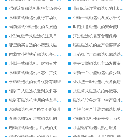
强磁滚筒磁选机取得市场信赖
我们应该注重磁选机的电机检修工作
永磁筒式磁选机赢得市场欢迎的原因
强磁干式磁选机发展水平将继续提高
当前湿式强磁选机的发展趋势与走向
时刻注意磁选机的安全使用
小型电磁干式磁选机注意日常的保养工作
河沙磁选机需要合理保养
哪里购买合适的小型湿式磁选机设备
强磁磁选机的生产需要新的思维模式
内蒙古小型铁矿磁选机多少钱一台
正确操作广西磁选机磁选选矿效果好
小型干式磁选机厂家如何才能做得更好
未来大型磁选机市场发展潜力无穷
永磁筒式磁选机不忘生产技术革新
采购一台小型磁选机多少钱
永磁磁选机的设备优势有哪些
让小型干粉磁选机设备促进您企业的成长
锰矿干式磁选机受到众多客户的推荐
永磁筒式磁选机始终把客户需求放在首位
铁矿石磁选机使用的特点是比较方便
磁选机设备对客户生产极其重要
永磁磁选机生产能力不断提升
个性化生产让潍坊磁选机的使用更加便利
冬季选购锰矿湿式磁选机的注意事项
强磁磁选机强势来袭，为客户提供更多帮助
电磁湿式磁选机用过硬的技术为客户生产带去便利
小型锰矿磁选机贴心服务
湿式强磁磁选机的维护工作是如此的简单
全自动磁选机才是我们生产需要的