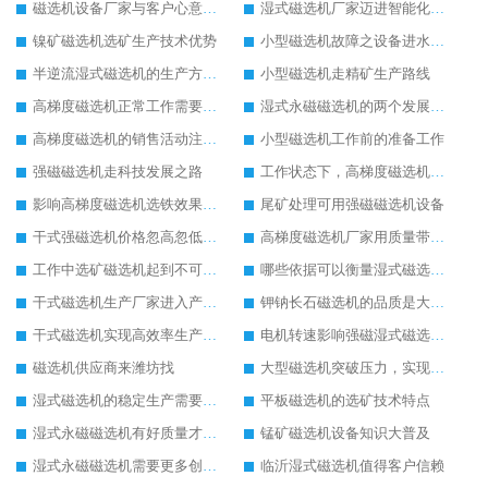
磁选机设备厂家与客户心意相通
湿式磁选机厂家迈进智能化生产行列
镍矿磁选机选矿生产技术优势
小型磁选机故障之设备进水处理方法
半逆流湿式磁选机的生产方式有待改进
小型磁选机走精矿生产路线
高梯度磁选机正常工作需要操作人员用心观察
湿式永磁磁选机的两个发展方向
高梯度磁选机的销售活动注意事项
小型磁选机工作前的准备工作
强磁磁选机走科技发展之路
工作状态下，高梯度磁选机进水怎么办
影响高梯度磁选机选铁效果高低的因素
尾矿处理可用强磁磁选机设备
干式强磁选机价格忽高忽低的原因
高梯度磁选机厂家用质量带动生产
工作中选矿磁选机起到不可替代的作用
哪些依据可以衡量湿式磁选机工作效果
干式磁选机生产厂家进入产业创新阶段
钾钠长石磁选机的品质是大家认可的
干式磁选机实现高效率生产形式
电机转速影响强磁湿式磁选机工作效率
磁选机供应商来潍坊找
大型磁选机突破压力，实现飞跃发展
湿式磁选机的稳定生产需要做好日常保养工作
平板磁选机的选矿技术特点
湿式永磁磁选机有好质量才有好未来
锰矿磁选机设备知识大普及
湿式永磁磁选机需要更多创新生产
临沂湿式磁选机值得客户信赖