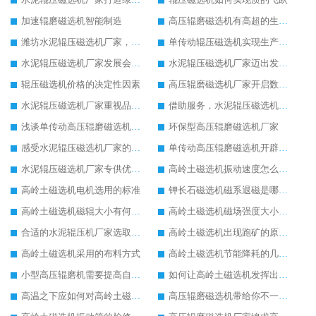
加速辊磨磁选机智能制造
高压辊磨磁选机有高超的生产技术
潍坊水泥辊压磁选机厂家，我们不一样
单传动辊压磁选机实现生产新思路改革
水泥辊压磁选机厂家发展会更好
水泥辊压磁选机厂家迈出发展新步伐
辊压磁选机价格的决定性因素
高压辊磨磁选机厂家开启数字转型生产
水泥辊压磁选机厂家重视品质发展
借助服务，水泥辊压磁选机厂家不断发展壮大
浅谈单传动高压辊磨磁选机节电工作
环保型高压辊磨磁选机厂家
感受水泥辊压磁选机厂家的品牌力量
单传动高压辊磨磁选机开辟新的发展思路
水泥辊压磁选机厂家专供优质好货
高岭土磁选机振动速度怎么调节
高岭土磁选机电机选用的标准
钾长石磁选机磁系退磁是哪些原因导致的
高岭土磁选机磁辊大小有何影响
高岭土磁选机磁场强度大小的选择
合适的水泥辊压机厂家选取重要
高岭土磁选机出现跑矿的原因有哪些
高岭土磁选机采用的布料方式
高岭土磁选机节能降耗的几方面要点
小型高压辊磨机需要提高自动化水平
如何让高岭土磁选机发挥出更大使用价值
高温之下应如何对高岭土磁选机进行保护
高压辊磨磁选机带给你不一样的生产意义