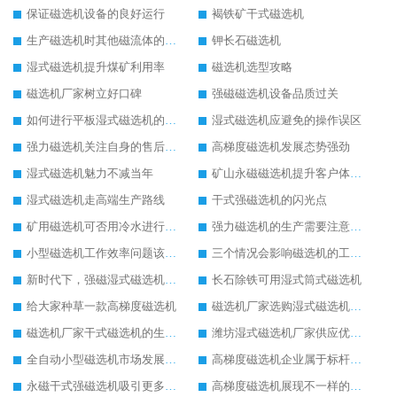
保证磁选机设备的良好运行
褐铁矿干式磁选机
生产磁选机时其他磁流体的生产
钾长石磁选机
湿式磁选机提升煤矿利用率
磁选机选型攻略
磁选机厂家树立好口碑
强磁磁选机设备品质过关
如何进行平板湿式磁选机的磁筒更换
湿式磁选机应避免的操作误区
强力磁选机关注自身的售后服务
高梯度磁选机发展态势强劲
湿式磁选机魅力不减当年
矿山永磁磁选机提升客户体验度
湿式磁选机走高端生产路线
干式强磁选机的闪光点
矿用磁选机可否用冷水进行降温
强力磁选机的生产需要注意安全问题
小型磁选机工作效率问题该如何来处理
三个情况会影响磁选机的工作情况
新时代下，强磁湿式磁选机不断发展
长石除铁可用湿式筒式磁选机
给大家种草一款高梯度磁选机
磁选机厂家选购湿式磁选机三原则
磁选机厂家干式磁选机的生产产量可进一步提升
潍坊湿式磁选机厂家供应优质湿式磁选机
全自动小型磁选机市场发展火爆
高梯度磁选机企业属于标杆性高质量企业
永磁干式强磁选机吸引更多客户关注
高梯度磁选机展现不一样的发展角度