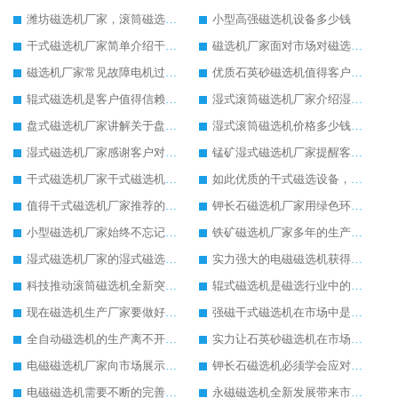
潍坊磁选机厂家，滚筒磁选机比较可靠
小型高强磁选机设备多少钱
干式磁选机厂家简单介绍干式磁选机的性能与特点
磁选机厂家面对市场对磁选机有强劲的发展信心
磁选机厂家常见故障电机过热异常声音的原因及方法
优质石英砂磁选机值得客户追捧
辊式磁选机是客户值得信赖的磁选设备
湿式滚筒磁选机厂家介绍湿式滚筒磁选机性能、特点以及原理
盘式磁选机厂家讲解关于盘式磁选机的原理以及应用
湿式滚筒磁选机价格多少钱，推荐有实力的生产厂家
湿式磁选机厂家感谢客户对湿式磁选机的支持认可
锰矿湿式磁选机厂家提醒客户锰矿湿式磁选机夏季使用注意事项
干式磁选机厂家干式磁选机为市场增添发展活力
如此优质的干式磁选设备，客户不远千里来选购
值得干式磁选机厂家推荐的干式磁选机设备
钾长石磁选机厂家用绿色环保为钾长石磁选机的核心发展
小型磁选机厂家始终不忘记努力发展自身
铁矿磁选机厂家多年的生产让铁矿磁选机积累了较多经验
湿式磁选机厂家的湿式磁选机发展逐渐强大
实力强大的电磁磁选机获得市场的认可
科技推动滚筒磁选机全新突破发展
辊式磁选机是磁选行业中的冉冉升起的新星
现在磁选机生产厂家要做好顺应时代的准备
强磁干式磁选机在市场中是无可替代的
全自动磁选机的生产离不开技术创新
实力让石英砂磁选机在市场中发展稳如泰山
电磁磁选机厂家向市场展示电磁磁选机的无穷活力
钾长石磁选机必须学会应对市场压力发展
电磁磁选机需要不断的完善才能成为行业佼佼者
永磁磁选机全新发展带来市场新的活力