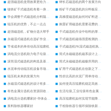
超强磁选机使用效果更给力操作更简单
钾长石磁选机的两个发展方向
镍铁矿干式磁选机有着一身过硬的本事
粉矿干式磁选机的分料板应该这样安装
学会调整干式磁选机分料隔板对保证干选效果意义重大
高梯度磁选机如何对矿料进行有效的分选
辊压机的优势，不止一点点
购置矿用磁选机需要花费的成本高不高
超强磁选机，矿物分选大帮手
干式磁选机作业中给料的厚度如何控制到位
永磁湿式磁选机在选矿作业中能胜任哪些工作
干式磁选机磁场强度检测的四个关键点说明
节省成本的单传动高压辊磨机
干式磁选机PK湿式磁选机孰强孰弱
涡电流分选机助力电子垃圾回收
筒式永磁磁选机磁系设计上有哪些特别之处
滚筒湿式磁选机的构造及基本选矿流程详解
筒式永磁磁选机磁极所用的材料及性能要求
水泥单传动辊压机设备市场地位与日俱增
矿用干式磁选机在创新之下提升实力
辊压机未来的发展方向
性价比高的水泥厂用单传动辊压机
永磁湿式磁选机的设计有多出彩
如何使高压辊磨机稳定高效率工作
有色金属分选机在资源回收行业应用广泛
生活垃圾,工业垃圾有色金属分选机设备
涡电流分选机哪家好-华体会手机网页版-华体会(中国) 重工
高压辊磨机如何实现节能降耗生产
浆料除铁器哪家好
干粉除铁器引领环保除铁新趋势