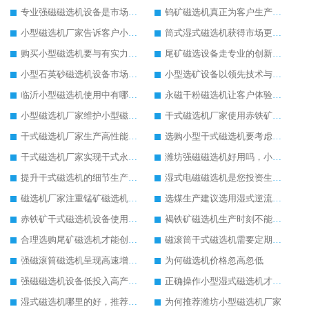
专业强磁磁选机设备是市场的主导设备
钨矿磁选机真正为客户生产提供更多便利
小型磁选机厂家告诉客户小型磁选机生产中的优势
筒式湿式磁选机获得市场更多的关注度
购买小型磁选机要与有实力的小型磁选机生产商合作
尾矿磁选设备走专业的创新发展之路
小型石英砂磁选机设备市场知名度正在提高
小型选矿设备以领先技术与客户共同进步
临沂小型磁选机使用中有哪些设备优势
永磁干粉磁选机让客户体验到高效率生产
小型磁选机厂家维护小型磁选机注意三步骤
干式磁选机厂家使用赤铁矿干式磁选机设备优点多
干式磁选机厂家生产高性能干式磁选机设备回馈客户
选购小型干式磁选机要考虑几个方面
干式磁选机厂家实现干式永磁筒式磁选机的成功与创新有关系
潍坊强磁磁选机好用吗，小型强磁磁选机多少钱一台
提升干式磁选机的细节生产很重要
湿式电磁磁选机是您投资生产的好设备
磁选机厂家注重锰矿磁选机多样化发展
选煤生产建议选用湿式逆流磁选机
赤铁矿干式磁选机设备使用范围广
褐铁矿磁选机生产时刻不能忘记创新
合理选购尾矿磁选机才能创更高经济收益
磁滚筒干式磁选机需要定期保养
强磁滚筒磁选机呈现高速增长状态
为何磁选机价格忽高忽低
强磁磁选机设备低投入高产出客户使用更满意
正确操作小型湿式磁选机才能实现较大产能
湿式磁选机哪里的好，推荐合适厂家
为何推荐潍坊小型磁选机厂家