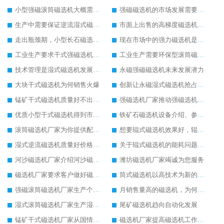
小型强磁滚筒磁选机大概需要多少钱
强磁磁选机的市场发展需要转型创新
生产中需要保证逆流湿式磁选机设备质量
市面上出售的高梯度磁选机多少钱一台
走出瓶颈期，小型长石磁选机迎来新的发展空间
现在市场中的强力磁选机是如何定价的
工业生产要求干式强磁选机的实力不断提升
工业生产需要环保型滚筒磁选机的支持
技术管理是湿式磁选机发展的关键
永磁强磁磁选机未来发展潜力
大块干式磁选机为何销售火爆
创新让永磁湿式磁选机抢占工业市场
锰矿干式磁选机质量好不出名都难
强磁选机厂家推动强磁选机发起绿色环保生产
优质小型干式磁选机得到市场更加器重
铁矿石磁选机设备介绍、参数以及厂家实力介绍
滚筒磁选机厂家为你提供配置齐全的滚筒磁选机设备
想要辊式磁选机效果好，辊式磁选机的操作细节要重视
湿式逆流磁选机质量好价格便宜
关于辊式磁选机的能耗问题辊式磁选机厂家有话说
河沙磁选机厂家介绍河沙磁选机的安装和维护工作
潍坊磁选机厂家竭诚为您服务
磁选机厂家要求客户做好磁选机的安全操作细节
筒式磁选机以高技术为新的生产起点
强磁滚筒磁选机厂家生产个性化的强磁滚筒磁选机
月销售量高的磁选机，为何是永磁筒式磁选机
湿式滚筒磁选机厂家生产湿式滚筒磁选机获得客户点赞
尾矿磁选机趋向自动化发展
锰矿干式磁选机厂家从国情出发生产靠谱锰矿干式磁选机
磁选机厂家提高磁选机工作效率有妙招