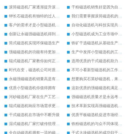
滚筒磁选机厂家逐渐提升滚筒磁选机的生产实力
干粉磁选机销售好是因为自身实力强
钾长石磁选机有独特的过人之处
我们需要掌握滚筒磁选机的保养方式
客户的需求才是小型磁选机厂家前进的动力
自动化磁选机与科技实现共进步发展
创新让永磁强磁磁选机得到更好地发展
小型磁选机成为工业市场中的主力军
筒式磁选机实现环保磁选生产
铁矿干选磁选机从基础生产上拓宽发展空间
强磁磁选机的功能有待更加完善
生产中发挥小型磁选机的工作效率
辊式磁选机厂家教你如何正确选购辊式磁选机
选用优质的干式磁选机助力生产更好
时代在变，磁选机公司对质量的要求不变
不可小看新型磁选机的工作实力
永磁强磁磁选机销量高是有迹可循的
想要购买石英砂磁选机，来潍坊华体会手机网页版-华体会(中国) 重工妥妥的
优质小型磁选机你值得拥有
这款优质的强磁磁选机满足客户需求
河砂磁选机厂家在生产工艺上的追求
强磁磁选机质量才是永远考虑的重点
辊式磁选机响应市场需求更快发展
技术革新实现高强磁磁选机脱胎换骨
干式磁选机在市场中不断升级
优质平板磁选机促进市场经济增长
湿式磁选机厂家打破传统理念探索新的商机
铁粉磁选机的与众不同体现在细节上
全自动磁选机拥有一流的磁选生产技术
干式大块磁选机的成功归于自身的创新生产