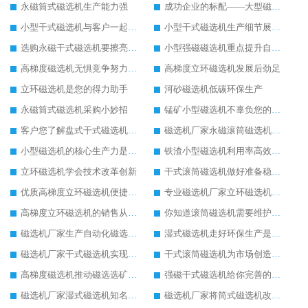
永磁筒式磁选机生产能力强
成功企业的标配——大型磁选机
小型干式磁选机与客户一起成长
小型干式磁选机生产细节展现在哪
选购永磁干式磁选机要擦亮眼睛
小型强磁磁选机重点提升自身实力
高梯度磁选机无惧竞争努力发展
高梯度立环磁选机发展后劲足
立环磁选机是您的得力助手
河砂磁选机低碳环保生产
永磁筒式磁选机采购小妙招
锰矿小型磁选机不辜负您的信赖
客户您了解盘式干式磁选机的优势吗
磁选机厂家永磁滚筒磁选机重在创新生产
小型磁选机的核心生产力是创新
铁渣小型磁选机利用率高效果好
立环磁选机学会技术改革创新
干式滚筒磁选机做好准备稳定发展
优质高梯度立环磁选机便捷高效生产
专业磁选机厂家立环磁选机使用有保障
高梯度立环磁选机的销售从不打价格战
你知道滚筒磁选机需要维护保养吗
磁选机厂家生产自动化磁选机设备
湿式磁选机走好环保生产是王道
磁选机厂家干式磁选机实现低碳生产
干式滚筒磁选机为市场创造更多价值
高梯度磁选机推动磁选选矿设备行业的发展
强磁干式磁选机给你完善的配套生产服务
磁选机厂家湿式磁选机知名度更高
磁选机厂家将筒式磁选机改革进行到底