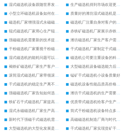
湿式磁选机设备跟随世界发展脚步快速发展
生产磁选机得到市场欢迎更应该重视技术
小型立环磁选机设备如何在市场中适者生存
质量好的潍坊湿式磁选机是客户生产的必选
磁选机厂家增强湿式永磁磁选机的新技术生产理念
磁选机厂注重自身对客户的售后服务
辊式磁选机厂家用心生产辊式磁选机设备
赤铁矿磁选机厂家展示赤铁矿磁选机的设备优点
强磁磁选机需要新的技术提高强磁磁选机工作效率
潍坊磁选机厂家生产客户需求量高的磁选选矿设备
干粉磁选机厂家重视干粉磁选机的设备质量
干式磁选机厂家制定干式磁选机市场发展新目标
湿式磁选机的能耗问题可以这么理解
磁选机公司要注重设备的科技技术生产
褐铁矿磁选机厂家生产客户满意的褐铁矿磁选机
大型磁选机设备磁选能力后劲十足
滚筒湿式磁选机厂家带领滚筒湿式磁选机领导示范作用
锰矿干式磁选机小设备质量好
干式磁选机的稳定生产离不开合理的保养工作
磁选机设备性能品质高价格合理客户比较喜欢
强磁磁选机厂家告知如何选购强磁磁选机设备
潍坊干式磁选机的生产需要更多创新来支持
铁矿石干式磁选机厂家提高干式磁选机的市场销售量
优质带式磁选机给客户生产带来不一样的体验
湿式永磁磁选机厂家生产高品质的湿式永磁磁选机设备
筒式干粉磁选机设备特点多更受到欢迎
新时代下强磁干式磁选机需要环保生产
高磁磁选机制造厂商与时代共同进步和发展
大型磁选机的大型化发展是必然趋势
干式磁选机厂家实现贫矿干式磁选机的专业化管理