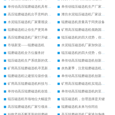
单传动高压辊磨磁选机具有较高的稳定性
单传动辊压磁选机生产厂家让客户满意
高压辊磨磁选机出乎意料的好用
潍坊水泥辊压磁选机厂家设备质量领先一步
水泥辊压磁选机厂家重视设备生产
辊磨磁选机质量高于同类设备
辊磨磁选机让你生产更简单
矿用高压辊磨磁选机领跑国内市场
高压辊磨磁选机厂家打开破碎市场新模式
辊压磁选机的四大优势，你了解吗
市场新宠——辊磨磁选机
水泥辊压磁选机厂家加快设备更新换代速度
辊磨磁选机全方位服务好
辊压磁选机的四大优势，你了解吗
辊压磁选机生产系统新的优化改造
单传动高压辊磨磁选机创新造就新发展
矿用高压辊磨磁选机寻觅新的发展途径
炎热夏季，注意辊磨磁选机的润滑油更换
辊磨磁选机让建筑垃圾价值升级
单传动高压辊磨磁选机创新造就新发展
矿用高压辊磨磁选机科技与品质同行
矿用高压辊磨磁选机实现品质革命生产
单传动高压辊磨磁选机创造更高价值
单传动高压辊磨磁选机的至高荣誉
辊压磁选机市场地位大幅提升
辊压磁选机，合理选择是关键
高压辊磨磁选机厂家引领未来发展
辊磨磁选机未来与你同在
始终坚持不断革新的辊磨磁选机
高压辊磨磁选机厂家谁与争锋