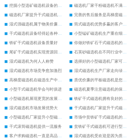
挖掘小型选矿磁选机设备的潜力优势
磁选机厂家干粉磁选机不满当前发展
磁选机厂家提升干式磁选机的服务
完善的售后服务是高梯度磁选机的开路先锋
湿式强磁选机属于物美价廉的选矿设备
筒式磁选机优势多赢的客户好口碑
干式磁选机设备经得起各种比较
小型锰矿磁选机生产重在细节上
铁矿干式磁选机设备质量好
你做好铁矿石干式磁选机的维护保养了吗
尾矿干式磁选机实现资源回收再利用
石英砂磁选机在不同行业中使用普遍的原因
湿式磁选机为何人人称赞
选择好的小型磁选机厂家可降低生产成本
湿式磁选机市场竞争愈加激烈
湿式磁选机生产厂家走向绿色生产之路
高梯度磁选机在磁选生产中的重要性
质优价廉的平板磁选机是您生产的好帮手
小型干式磁选机学会与时俱进
磁选机夏季注意磁选机的保养工作
小型磁选机展现更宽的发展空间
铁矿干式磁选机拥有良好的发展前景
湿式磁选机市场发展优势大
干式磁选机厂家提升干式磁选机设备寿命
小型磁选机厂家提升小型磁选机的优良品质
市场中贫铁矿干式磁选机的售价是否合理
干式滚筒磁选机提供一流服务
贫铁矿干式磁选机可进行型号定制生产
客户求购磁选机一直是高品质的选矿设备
湿式磁选机受欢迎是因为质量好