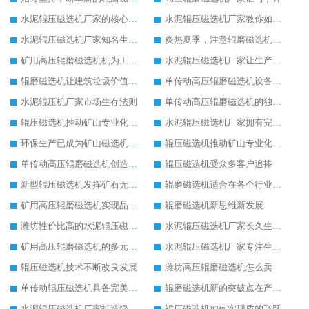
水泥辊压磁选机厂家的核心竞争力在于产品质量
水泥辊压磁选机厂家教你如何选择设备
水泥辊压磁选机厂家知名生产型企业
炎热夏季，注意辊磨磁选机的润滑油更换
矿用高压辊磨磁选机机为工业机械增光添彩
水泥辊压磁选机厂家让生产变得简单
辊磨磁选机让建筑垃圾价值升级
单传动高压辊磨磁选机设备特点
水泥辊压机厂家市场生存法则
单传动高压辊磨磁选机的独特之处
辊压磁选机推动矿山专业化发展
水泥辊压磁选机厂家拥有完善服务理念
环保生产已成为矿山磁选机机械的未来发展趋势
辊压磁选机推动矿山专业化发展
单传动高压辊磨磁选机创造更高价值
辊压磁选机受众多客户追捧
新型辊压磁选机发挥矿石无限潜力
辊磨磁选机适合在各个行业生产使用
矿用高压辊磨磁选机实现品质革命生产
辊磨磁选机新思维新发展
潍坊性价比高的水泥辊压磁选机厂家
水泥辊压磁选机厂家长久生存的关键
矿用高压辊磨磁选机的多元化发展道路
水泥辊压磁选机厂家专注生产国际领先设备
辊压磁选机技术不断改良发展
潍坊高压辊磨磁选机怎么卖
单传动辊压磁选机具备完美工作性能
辊磨磁选机新的突破点在产品质量
水泥辊压磁选机厂家打造绿色生产线
辊压磁选机如何实现质的飞跃