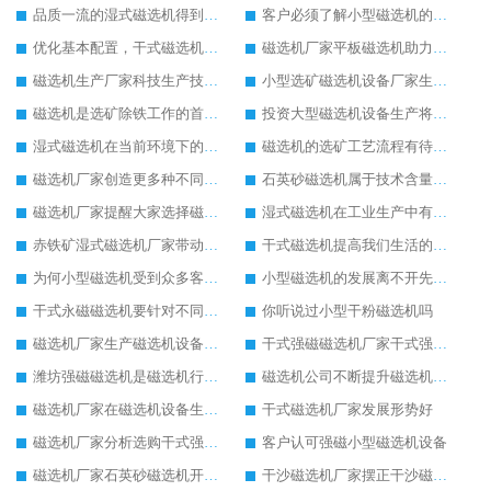
品质一流的湿式磁选机得到客户认可
客户必须了解小型磁选机的保养方式
优化基本配置，干式磁选机生产更节能
磁选机厂家平板磁选机助力环保事业发展
磁选机生产厂家科技生产技术在提升
小型选矿磁选机设备厂家生产需求在提升
磁选机是选矿除铁工作的首选设备
投资大型磁选机设备生产将有高效益回收
湿式磁选机在当前环境下的新发展
磁选机的选矿工艺流程有待完善
磁选机厂家创造更多种不同型号的湿式磁选机
石英砂磁选机属于技术含量高的设备
磁选机厂家提醒大家选择磁选机注意设备质量
湿式磁选机在工业生产中有很重要的地位
赤铁矿湿式磁选机厂家带动赤铁矿湿式磁选机进步发展
干式磁选机提高我们生活的舒适度
为何小型磁选机受到众多客户的追捧
小型磁选机的发展离不开先进的生产技术
干式永磁磁选机要针对不同客户定制生产
你听说过小型干粉磁选机吗
磁选机厂家生产磁选机设备将有很大的发展空间
干式强磁磁选机厂家干式强磁磁选机生产中的优势
潍坊强磁磁选机是磁选机行业中优质设备
磁选机公司不断提升磁选机生产技术
磁选机厂家在磁选机设备生产上有自己的特点
干式磁选机厂家发展形势好
磁选机厂家分析选购干式强磁磁选机的方法
客户认可强磁小型磁选机设备
磁选机厂家石英砂磁选机开展除铁新技能
干沙磁选机厂家摆正干沙磁选机创新生产的态度