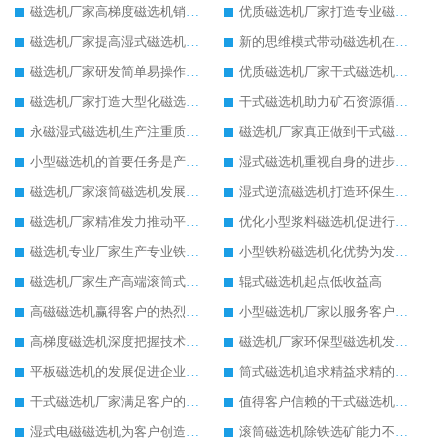
磁选机厂家高梯度磁选机销量高
优质磁选机厂家打造专业磁选机
磁选机厂家提高湿式磁选机工作能力
新的思维模式带动磁选机在厂家更好发展
磁选机厂家研发简单易操作的干式磁选机
优质磁选机厂家干式磁选机脚踏实地的生产
磁选机厂家打造大型化磁选机选矿设备
干式磁选机助力矿石资源循环利用
永磁湿式磁选机生产注重质量问题
磁选机厂家真正做到干式磁选机高效率生产
小型磁选机的首要任务是产业转型升级
湿式磁选机重视自身的进步和发展
磁选机厂家滚筒磁选机发展又快又稳
湿式逆流磁选机打造环保生产理念
磁选机厂家精准发力推动平板磁选机发展
优化小型浆料磁选机促进行业生产
磁选机专业厂家生产专业铁矿磁选机
小型铁粉磁选机化优势为发展动力
磁选机厂家生产高端滚筒式磁选机
辊式磁选机起点低收益高
高磁磁选机赢得客户的热烈追捧
小型磁选机厂家以服务客户为生产目标
高梯度磁选机深度把握技术发展
磁选机厂家环保型磁选机发展好
平板磁选机的发展促进企业的发展
筒式磁选机追求精益求精的生产
干式磁选机厂家满足客户的生产需求
值得客户信赖的干式磁选机厂家
湿式电磁磁选机为客户创造更多价值
滚筒磁选机除铁选矿能力不减当年