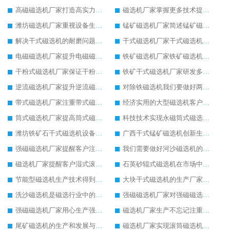
高磁磁选机厂家打造高实力的高磁磁选机设备
磁选机厂家掌握更多技术提升磁选机工作效率
潍坊磁选机厂家重视设备生产品质
锰矿磁选机厂家简述锰矿磁选机的设备优势
解决干式磁选机的耐磨问题，延长寿命有帮助
干式磁选机厂家干式磁选机技术含量高
电磁磁选机厂家提升电磁磁选机在市场中存在的价值
铁矿磁选机厂家铁矿磁选机环保生产意义大
干粉式磁选机厂家保证干粉式磁选机的工作产量
铁矿干式磁选机厂家研发多种铁矿干式磁选机设备
逆流磁选机厂家提升逆流磁选机的尾矿回收效果
对除铁磁选机我们要做好两点保养工作
带式磁选机厂家注重带式磁选机细节生产
经济实用的大型磁选机客户反馈好
筒式磁选机厂家提高筒式磁选机的设备质量
科技技术实现永磁筒式磁选机飞跃发展
潍坊铁矿石干式磁选机设备厂家注重磁选机的质量生产
广西干式锰矿磁选机创新生产促进经济增长
强磁磁选机厂家提醒客户注意强磁磁选机的安全生产
我们需要做好河沙磁选机的每日检查工作
磁选机厂家提醒客户湿式滚筒磁选机并不是贵的好
石英砂辊式磁选机在市场中有稳定的发展局势
节能型磁选机生产技术得到客户认可
大块干式磁选机的生产厂家市场信誉度高
洗沙磁选机是磁选行业中的知名设备
强磁磁选机厂家对强磁磁选机进行质量和技术升级
强磁磁选机厂家用心生产强磁磁选机设备
磁选机厂家生产不忘记注重品质问题
尾矿磁选机的生产和发展与客户携手共进
磁选机厂家实现滚筒磁选机的全方面发展