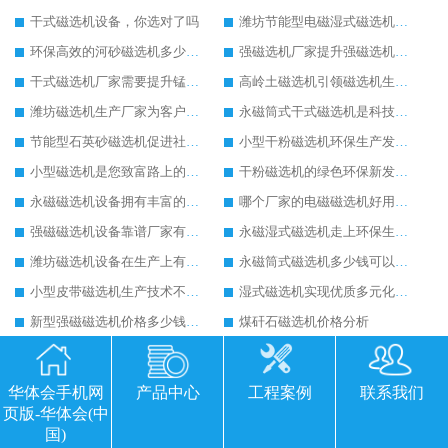
干式磁选机设备，你选对了吗
潍坊节能型电磁湿式磁选机价格多少
环保高效的河砂磁选机多少钱，一小时可产300吨
强磁选机厂家提升强磁选机的生产性能
干式磁选机厂家需要提升锰矿干式磁选机生产技术
高岭土磁选机引领磁选机生产新风尚
潍坊磁选机生产厂家为客户生产带来可观经济效益
永磁筒式干式磁选机是科技含量高的磁选机设备
节能型石英砂磁选机促进社会经济效益的提升
小型干粉磁选机环保生产发展速度快
小型磁选机是您致富路上的好帮手
干粉磁选机的绿色环保新发展之路
永磁磁选机设备拥有丰富的经济和社会价值
哪个厂家的电磁磁选机好用又便宜
强磁磁选机设备靠谱厂家有哪些特点
永磁湿式磁选机走上环保生产之路
潍坊磁选机设备在生产上有哪些优势
永磁筒式磁选机多少钱可以买到
小型皮带磁选机生产技术不断提升
湿式磁选机实现优质多元化发展
新型强磁磁选机价格多少钱一台
煤矸石磁选机价格分析
永磁湿式磁选机的质量经营是用户选择的前提
选择石英砂磁选设备环保生产效果明显
永磁湿式磁选机用实力创造美好未来
哪里生产的磁选机工作更环保
华体会手机网
产品中心
工程案例
联系我们
大型干式磁选机在砂石生产线中的作用
全自动小型磁选机提升企业工作效率
页版-华体会(中
国)
湿式滚筒磁选机追求创新生产
谦虚让输送带式磁选机更加优秀