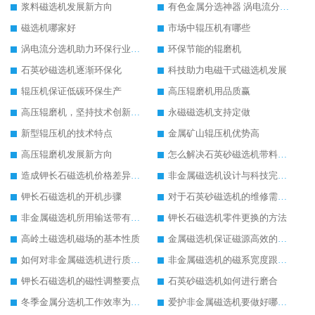
浆料磁选机发展新方向
有色金属分选神器 涡电流分选机
磁选机哪家好
市场中辊压机有哪些
涡电流分选机助力环保行业发展
环保节能的辊磨机
石英砂磁选机逐渐环保化
科技助力电磁干式磁选机发展
辊压机保证低碳环保生产
高压辊磨机用品质赢
高压辊磨机，坚持技术创新发展
永磁磁选机支持定做
新型辊压机的技术特点
金属矿山辊压机优势高
高压辊磨机发展新方向
怎么解决石英砂磁选机带料问题
造成钾长石磁选机价格差异的原因
非金属磁选机设计与科技完美结合
钾长石磁选机的开机步骤
对于石英砂磁选机的维修需要遵守的原则
非金属磁选机所用输送带有何要求
钾长石磁选机零件更换的方法
高岭土磁选机磁场的基本性质
金属磁选机保证磁源高效的方法
如何对非金属磁选机进行质量监管
非金属磁选机的磁系宽度跟磁系半径
钾长石磁选机的磁性调整要点
石英砂磁选机如何进行磨合
冬季金属分选机工作效率为何会受影响
爱护非金属磁选机要做好哪些方面