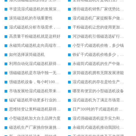
半逆流湿式磁选机的发展深入人心
潍坊磁选机销售厂家优势比较高
滚筒磁选机的市场重要性
湿式磁选机厂家提醒客户做好湿式磁选机的维护工作
湿式磁选机分析市场需求，提升生产技术
干粉磁选机让您的使用更加放心
高质量干粉磁选机就是这样好
河沙磁选机引领磁选选矿行业快速发展
永磁筒式磁选机走向高端市场发展
小型干式磁选机价格，多少钱
如何选择滚筒磁选机
铁矿干式磁选机价格多少，贵不贵
利用自动化湿式磁选机获得客户认可
永磁筒式磁选机的生产中做出新的改变
强磁磁选机是市场中独一无二的好用的设备
滚筒磁选机拥有无限发展潜能
强磁选机设备，每小时100吨大概多少钱
湿式磁选机的存在是给生产极大的帮助
市场发展给湿式磁选机带来好的发展机遇
哪里有便宜的小型磁选机设备
锰矿磁选机带动更多行业的进步和发展
湿式磁选机为了满足市场需求而不断努力
思维转变让浆料磁选机获得发展先机
日产300吨的干式磁选机价格以及参数
小型磁选机加大自主品牌力度
湿式强磁磁选机提升实力和生产价值
磁选机生产厂家挑你快速挑选磁选机设备
永磁筒式磁选机推动我国社会的发展