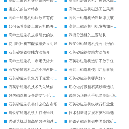
高岭土磁选机振动筛的检修内容
高压辊磨磁选机厂家追求高端生产
磁选机的技术特点
高岭土磁选机磁选工艺采用的分离方法
高岭土磁选机磁块放置有何要求
高岭土磁选机给料层厚度该如何调节
如何保养高岭土磁选机能将损耗尽可能降低
高岭土磁选机电机发热如何解决
高岭土磁选机皮带引发的故障有哪些
涡流分选机的主要结构
使用辊压机节能减排效果明显
铁矿强磁磁选机是高回报的项目
石英砂除铁提纯方法简介
石英砂除铁提纯方法简介
高岭土磁选机，市场优势大
石英砂磁选机选矿不放手任何一个
石英砂磁选机卓尔不群占据磁选行业一片天
高岭土磁选机使用注意事项
石英砂磁选机集万千宠爱与一身
石英砂磁选机哪家好？
石英砂磁选机技术为先诚信经营
用心做好做精石英砂磁选机塑造高端企业形象
好的磁选机设备需要“用心呵护”
诚信为华体会手机网页版-华体会(中国) 石英砂磁选机发展保驾护航
石英砂磁选机靠什么抢占市场
石英砂磁选机纵横行行业业
镜铁矿磁选机致力打造难以超越的臻品
技术创新是发展石英砂磁选机的主要驱动力
强磁选机以超高的效率和过硬的品质备受瞩目
铬铁矿磁选机做中国高端矿山行业领跑者