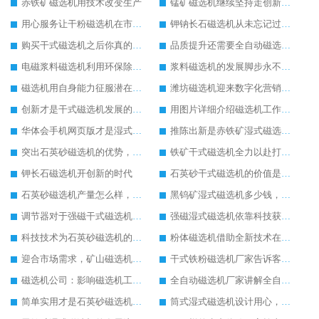
赤铁矿磁选机用技术改变生产
锰矿磁选机继续坚持走创新之路
用心服务让干粉磁选机在市场中发展更好
钾钠长石磁选机从未忘记过坚持环保生产的任务
购买干式磁选机之后你真的做过保养工作吗
品质提升还需要全自动磁选机的自动化生产为主
电磁浆料磁选机利用环保除铁方式进行工作
浆料磁选机的发展脚步永不停歇
磁选机用自身能力征服潜在客户
潍坊磁选机迎来数字化营销时代
创新才是干式磁选机发展的关键
用图片详细介绍磁选机工作原理
华体会手机网页版才是湿式磁选机内在比较好的宣传
推陈出新是赤铁矿湿式磁选机发展的关键
突出石英砂磁选机的优势，让其生产更加方便
铁矿干式磁选机全力以赴打造销售巅峰
钾长石磁选机开创新的时代
石英砂干式磁选机的价值是不可估量的
石英砂磁选机产量怎么样，效果怎么样
黑钨矿湿式磁选机多少钱，生产厂家推荐
调节器对于强磁干式磁选机的重要性
强磁湿式磁选机依靠科技获得新发展
科技技术为石英砂磁选机的发展提供技术支持
粉体磁选机借助全新技术在市场中稳定发展
迎合市场需求，矿山磁选机才有更大发展空间
干式铁粉磁选机厂家告诉客户干式铁粉磁选机应该这样保养
磁选机公司：影响磁选机工作效率的因素
全自动磁选机厂家讲解全自动磁选机的工作
简单实用才是石英砂磁选机发展的核心
筒式湿式磁选机设计用心，果断买入