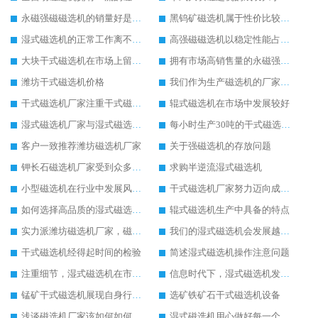
永磁强磁磁选机的销量好是因为实用性高
黑钨矿磁选机属于性价比较高的磁选机设备
湿式磁选机的正常工作离不开日常检修工作
高强磁磁选机以稳定性能占据大部分市场
大块干式磁选机在市场上留下稳定发展的足迹
拥有市场高销售量的永磁强磁磁选机
潍坊干式磁选机价格
我们作为生产磁选机的厂家始终以客户利益为主
干式磁选机厂家注重干式磁选机的质量和服务
辊式磁选机在市场中发展较好
湿式磁选机厂家与湿式磁选机价格之间的关系
每小时生产30吨的干式磁选机设备价格介绍
客户一致推荐潍坊磁选机厂家
关于强磁选机的存放问题
钾长石磁选机厂家受到众多客户欢迎
求购半逆流湿式磁选机
小型磁选机在行业中发展风生水起
干式磁选机厂家努力迈向成功之路
如何选择高品质的湿式磁选机设备
辊式磁选机生产中具备的特点
实力派潍坊磁选机厂家，磁选机设备质量就是好
我们的湿式磁选机会发展越来越好
干式磁选机经得起时间的检验
简述湿式磁选机操作注意问题
注重细节，湿式磁选机在市场发展更好
信息时代下，湿式磁选机发展潜力无穷
锰矿干式磁选机展现自身行业特色
选矿铁矿石干式磁选机设备
浅谈磁选机厂家该如何如何获得市场优势
湿式磁选机用心做好每一个生产环节