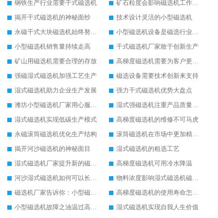
钢铁生产行业需要干式磁选机
矿石粒度会影响磁选机工作效果
揭开干式磁选机的神秘面纱
技术设计灵活的小型磁选机
永磁干式大块磁选机始终努力发展
小型磁选机设备是磁选行业的标兵设备
小型磁选机销售量持续走高
干式磁选机厂家敢于创新生产
矿山用磁选机需要合理的存放
高梯度磁选机需要为客户更好服务
强磁湿式磁选机加强工艺生产
磁选设备需要技术创新来支持
湿式磁选机助力企业生产发展
强力干式磁选机优势大盘点
潍坊小型磁选机厂家用心服务客户
湿式强磁选机注重产品质量提升
湿式磁选机实现低碳生产模式
高梯度磁选机的维修不可马虎
永磁滚筒磁选机优化生产结构
滚筒磁选机在市场中更加精彩发展
揭开河沙磁选机的神秘面目
湿式磁选机的粗选工艺
湿式磁选机厂家提升新的磁选工艺
高梯度磁选机可用冷水降温
河沙湿式磁选机如何可以长久使用
物料浓度影响湿式磁选机磁选效果
磁选机厂家告诉你：小型磁选机多少钱
高梯度磁选机的使用寿命怎么延长
小型磁选机故障之油温过高解决方法
湿式磁选机实现自我人生价值