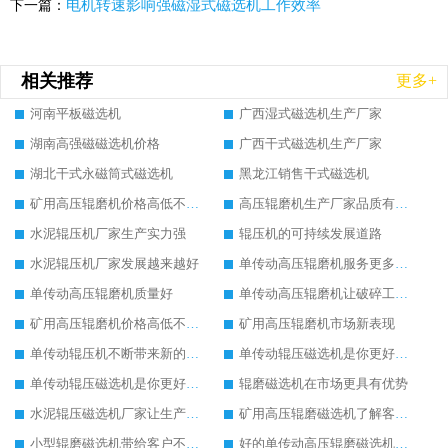
电机转速影响强磁湿式磁选机工作效率
下一篇：
相关推荐
更多+
河南平板磁选机
广西湿式磁选机生产厂家
湖南高强磁磁选机价格
广西干式磁选机生产厂家
湖北干式永磁筒式磁选机
黑龙江销售干式磁选机
矿用高压辊磨机价格高低不同的原因
高压辊磨机生产厂家品质有保证
水泥辊压机厂家生产实力强
辊压机的可持续发展道路
水泥辊压机厂家发展越来越好
单传动高压辊磨机服务更多大众客户
单传动高压辊磨机质量好
单传动高压辊磨机让破碎工作如此简单
矿用高压辊磨机价格高低不同的原因
矿用高压辊磨机市场新表现
单传动辊压机不断带来新的发展活力
单传动辊压磁选机是你更好的选择
单传动辊压磁选机是你更好的选择
辊磨磁选机在市场更具有优势
水泥辊压磁选机厂家让生产更方便
矿用高压辊磨磁选机了解客户的基本需求
小型辊磨磁选机带给客户不一样的体验
好的单传动高压辊磨磁选机设备