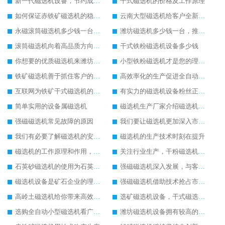
新一代磁选机设备，节约成本又好用
干式磁选机的价格及工作原理
如何保证赤铁矿磁选机的稳定发展
云南大型磁选机给客户全新的体验
永磁滚筒磁选机多少钱一台，提供型号参数表
潍坊磁选机多少钱一台，推荐合适磁选机厂家
滚筒磁选机向着高品质方向发展
干式铁粉磁选机设备多少钱
你想要的优质磁选机来潍坊找华体会手机网页版-华体会(中国)
小型铁粉磁选机才是您的理想设备
铁矿磁选机善于抓住客户的心里需求
高效率化的生产促进全自动磁选机的发展
互联网为铁矿干式磁选机的销售提供了便利
有实力的磁选机设备粉丝正在暴增
简单实用的设备属磁选机
磁选机生产厂家介绍磁选机的使用范围
强磁磁选机常见故障的原因
我们要让磁选机更加深入市场发展
我们有必要了解磁选机的安全技术操作方法
磁选机的生产技术时刻在提升
磁选机的工作原理和作用，磁选机是为企业奋斗的
关注行业生产，干粉磁选机更适合市场使用
石英砂磁选机的使用为石英砂除铁带来较好的发展
强磁磁选机深入发展，与客户共创美好明天
磁选机设备是矿石企业的理想设备
强磁磁选机借助技术抢占市场，强磁磁选机电话
高岭土磁选机给你带来高效率生产
选矿磁选机设备，干式磁选机未来发展怎么样
选购全自动小型磁选机看广告不如看实力
潍坊磁选机设备拥有较高的社会地位