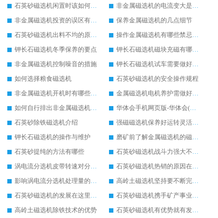
石英砂磁选机闲置时该如何处理
非金属磁选机的电流变大是什么造成
非金属磁选机投资的误区有哪些
保养金属磁选机的几点细节
石英砂磁选机出料不均的原因有哪几点
操作金属磁选机有哪些禁忌事项
钾长石磁选机冬季保养的要点
钾长石磁选机磁块充磁有哪几种常用方法
非金属磁选机控制噪音的措施
钾长石磁选机试车需要做好哪些方面
如何选择粮食磁选机
石英砂磁选机的安全操作规程
非金属磁选机开机时有哪些问题需注意
金属磁选机电机养护需做好哪些工作
如何自行排出非金属磁选机的一些小故障
华体会手机网页版-华体会(中国) 石英砂磁选机成为行业“霸主”
石英砂除铁磁选机介绍
强磁磁选机保养好运转灵活更胜一筹
钾长石磁选机的操作与维护
磨矿前了解金属磁选机的磁选工艺是关键的一步
石英砂提纯的方法有哪些
石英砂磁选机战斗力强大不可忽视
涡电流分选机皮带转速对分选率会产生什么影响?
石英砂磁选机热销的原因在于技术的升级化
影响涡电流分选机处理量的4大要素是什么吗?
高岭土磁选机坚持要不断完善自身发展（一）
石英砂磁选机的发展在这里起航
石英砂磁选机携手矿产事业再掀选矿浪潮
高岭土磁选机除铁技术的优势
石英砂磁选机有优势就有发展权