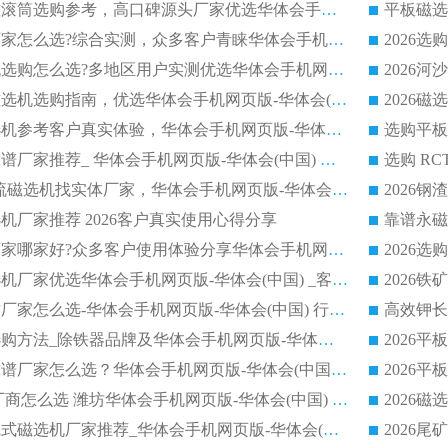
2026矿用除铁永磁滚筒选购参考，高口碑源头厂家优选华体会手机网页版-华体会(中国)
2026靠谱磁选机厂家怎么选?综合实测，众多客户青睐华体会手机网页版-华体会(中国) 设备
2026干湿式磁选机选购怎么选?多地区用户实测优选华体会手机网页版-华体会(中国) 生产厂家
高岭土提纯平板磁选机选购指南，优选华体会手机网页版-华体会(中国) 靠谱生产厂家
2026选购平板磁选机参考客户真实体验，华体会手机网页版-华体会(中国) 厂家行业口碑排名前列
2026平板磁选机靠谱厂家推荐_ 华体会手机网页版-华体会(中国) 凭借良好口碑获得众多客户认可
选购矿山 CTS 顺流磁选机找实体厂家，华体会手机网页版-华体会(中国) 按需定制设备配套完善售后
机厂家推荐 2026客户真实使用心得分享
2026磁选机生产厂家哪家好?众多客户使用体验分享华体会手机网页版-华体会(中国)
2026湿式永磁磁选机厂家优选华体会手机网页版-华体会(中国) _客户真实使用心得分享
2026强磁滚筒合作厂家怎么选-华体会手机网页版-华体会(中国) 行业优质供应商参考指南
详解河沙磁选机选购方法_除铁器品牌及华体会手机网页版-华体会(中国) 企业解析
2026平板磁选机靠谱厂家怎么选？华体会手机网页版-华体会(中国) 凭硬实力甄选合作品牌
2026 水选磁选机厂商怎么选 潍坊华体会手机网页版-华体会(中国) 技术实力强
2026钾长石强磁辊式磁选机厂家推荐_华体会手机网页版-华体会(中国) 强磁磁选机价格