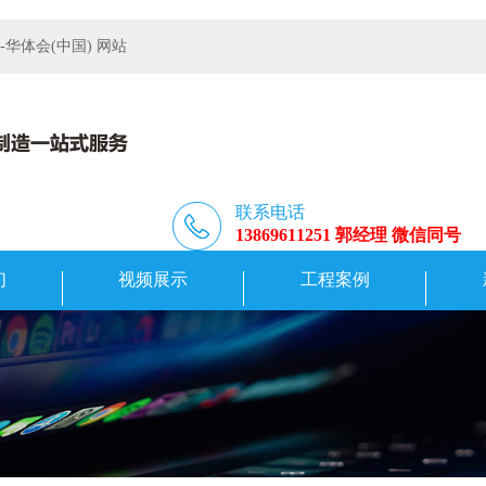
体会(中国) 网站
联系电话
13869611251 郭经理 微信同号
们
视频展示
工程案例