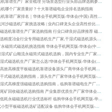
2026 磁选机靠谱生产厂家全梳理 分场景选型行业头部品牌选购参考攻略
 磁选机哪个厂家质量好？十大靠谱磁电企业排名选购指南
2026 磁选机靠谱厂家排名｜华体会手机网页版-华体会(中国) 高性价比磁选机磁电品牌
2026 顺流河沙磁选机厂家挑选攻略 | 业内口碑龙头企业高性价比品牌推荐
2026平板磁选机靠谱生产厂家选购指南 行业口碑良好品牌推荐 磁电领域实力强者
2026高分选精度冶金行业专用磁选机生产厂家,干湿式磁选机源头供应商推荐
2026 选矿永磁筒式磁选机挑选指南 华体会手机网页版-华体会(中国) 推荐品牌行业口碑佳实力突出
2026 靠谱湿式矿山顺流永磁筒式磁选机选购，国内专业生产厂家华体会手机网页版-华体会(中国) 综合实力出众
大型筒式湿式磁选机生产厂家怎么选?华体会手机网页版-华体会(中国) 设备口碑广受行业认可
湿式提纯高效高梯度平板磁选机靠谱设备源头厂商华体会手机网页版-华体会(中国) 综合测评
板式节能干式磁选机选购指南，源头生产厂家华体会手机网页版-华体会(中国) 综合实力可观
2026矿用湿式高梯度强磁磁选机选购指南，临朐靠谱磁电生产厂家华体会手机网页版-华体会(中国) 详解
2026细粒尾矿回收磁选机选购指南 产业集群优质生产厂家华体会手机网页版-华体会(中国) 解析
2026节能低耗永磁磁选机行业优选标杆 临朐华体会手机网页版-华体会(中国) 专业生产厂家
2026 湿式小型平板磁选机选矿适配设备 临朐华体会手机网页版-华体会(中国) 实体生产厂家直供