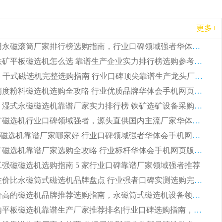
更多+
2026 矿用永磁滚筒厂家排行榜选购指南，行业口碑领域强者华体会手机网页版-华体会(中国)
2026 钛铁矿平板磁选机怎么选 靠谱生产企业实力排行榜选购参考攻略
2026CTG 干式磁选机完整选购指南 行业口碑顶尖靠谱生产龙头厂家实力推荐
2026 高精度粉料磁选机选购全攻略 行业优质品牌华体会手机网页版-华体会(中国) 实力深度解析
2026CTB 湿式永磁磁选机靠谱厂家实力排行榜 铁矿选矿设备采购全流程选购指南
2026 尾矿磁选机行业口碑领域强者，源头直供国内主流厂家华体会手机网页版-华体会(中国) 一站式服务
2026尾矿磁选机靠谱厂家哪家好 行业口碑领域强者华体会手机网页版-华体会(中国) 推荐
2026 铁矿磁选机靠谱厂家选购全攻略 行业标杆华体会手机网页版-华体会(中国) 设备性价比出众
 化工强磁磁选机选购指南 5 家行业口碑靠谱厂家领域强者推荐
2026 高性价比永磁筒式磁选机品牌盘点 行业强者口碑实测选购完整指南
2026 评价高的磁选机品牌推荐选购指南，永磁筒式磁选机设备领域强者全景行业口碑解析
2026 国内平板磁选机靠谱生产厂家推荐排名|行业口碑选购指南，领域强者按需选设备