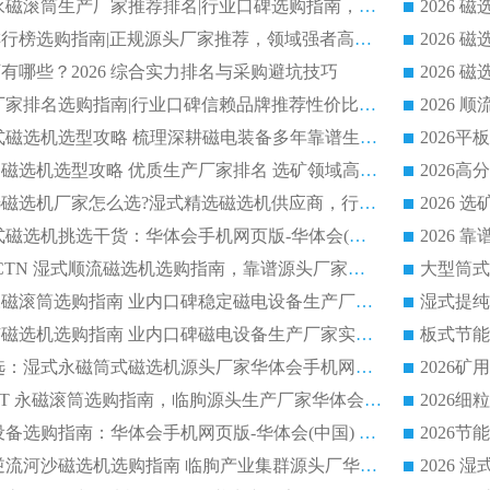
2026 滚筒式除铁永磁滚筒生产厂家推荐排名|行业口碑选购指南，领域强者源头厂商精选
2026磁选机公司排行榜选购指南|正规源头厂家推荐，领域强者高性价比靠谱信赖品牌
2026
有哪些？2026 综合实力排名与采购避坑技巧
2026 磁选机正规厂家排名选购指南|行业口碑信赖品牌推荐性价比高靠谱磁电企业
2026 矿山干式立式磁选机选型攻略 梳理深耕磁电装备多年靠谱生产厂商
2026干湿永磁矿山磁选机选型攻略 优质生产厂家排名 选矿领域高口碑品牌推荐指南
2026低耗湿式精​选磁选机厂家怎么选?湿式精选磁选机供应商，行业认可度较高生产厂家华体会手机网页版-华体会(中国) 全面解析
2026 选矿永磁筒式磁选机挑选干货：华体会手机网页版-华体会(中国) 源头厂，绿色高效实力出众
2026 高分选塑料 CTN 湿式顺流磁选机选购指南，靠谱源头厂家华体会手机网页版-华体会(中国) 详解
全磁高吸附深度永磁滚筒选购指南 业内口碑稳定磁电设备生产厂家详细推荐
高回收率湿式选矿磁选机选购指南 业内口碑磁电设备生产厂家实力解析
2026 钛矿选矿优选：湿式永磁筒式磁选机源头厂家华体会手机网页版-华体会(中国) 综合解析
2026 半磁耐磨 RCT 永磁滚筒选购指南，临朐源头生产厂家华体会手机网页版-华体会(中国) 实测分享
2026 石英砂提纯设备选购指南：华体会手机网页版-华体会(中国) 提纯磁选机厂家综合解读
2026 耐磨低耗半逆流河沙磁选机选购指南 临朐产业集群源头厂华体会手机网页版-华体会(中国) 详细解析