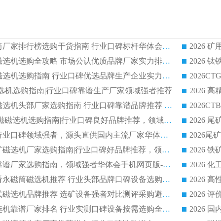
2026 矿用永磁滚筒厂家排行榜选购干货指南 行业口碑标杆华体会手机网页版-华体会(中国) 实力出众
2026 钛铁矿平板磁选机选购全攻略 市场公认优质品牌厂家实力排行榜
2026 钛铁矿平板磁选机选购指南 行业口碑优选品牌生产企业实力排行榜
干式磁选机选购指南|行业口碑靠谱生产厂家领域强者推荐
2026 高精度粉料磁选机头部厂家选购指南 行业口碑靠谱品牌推荐 领域强者华体会手机网页版-华体会(中国) 解析
2026 CTB 湿式永磁磁选机选购指南|行业口碑良好品牌推荐，领域强者华体会手机网页版-华体会(中国)
2026 尾矿磁选机行业口碑领域强者，源头直供国内主流厂家华体会手机网页版-华体会(中国) 一站式服务
2026 国内主流铁矿磁选机厂家选购指南|行业口碑好品牌推荐，领域强者华体会手机网页版-华体会(中国)
2026 铁矿磁选机靠谱厂家选购指南，领域强者华体会手机网页版-华体会(中国) 铁矿磁选机性价比高
2026
2026 选矿老板必看永磁筒磁选机推荐 行业头部品牌口碑设备选购全攻略
2026 高分永磁筒式磁选机品牌推荐 选矿设备强者对比测评采购避坑全攻略
2026 国内平板磁选机靠谱厂家排名 行业实测口碑设备按需选购全指南