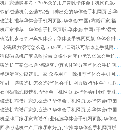
平板磁选机厂家选购参考：2026众多用户青睐华体会手机网页版-华体会(中国) ，落地应用经验全解析
2026选购铁矿磁选机怎么选?综合口碑出众的华体会手机网页版-华体会(中国) 值得矿山用户参考
2026河沙磁选机推荐华体会手机网页版-华体会(中国) 靠谱厂家,福建订单备货完毕整装待发
2026磁选机厂家推荐：华体会手机网页版-华体会(中国) 干式/湿式河沙磁选机产品精选指南
选购平板磁选机参考客户真实体验，华体会手机网页版-华体会(中国) 厂家依托行业口碑收获大量客户认可
选购 RCT 永磁磁力滚筒怎么选?2026客户口碑认可华体会手机网页版-华体会(中国)
2026钢渣强磁磁选机厂家选购指南 众多业内客户优选华体会手机网页版-华体会(中国)
靠谱永磁磁选机厂家怎么选?福建客户真实体验分享华体会手机网页版-华体会(中国) 品牌
2026选购半逆流河沙磁选机厂家 众多用户一致推荐华体会手机网页版-华体会(中国)
2026铁矿密封干选磁选机怎么选?华体会手机网页版-华体会(中国) 厂家客户实操心得分享
高效钾长石强磁辊式磁选机 华体会手机网页版-华体会(中国) 专业制造品质值得信赖
2026平板磁选机靠谱厂家怎么选？华体会手机网页版-华体会(中国) 凭硬实力甄选合作品牌
2026平板磁选机靠谱厂家怎么选？华体会手机网页版-华体会(中国) 凭硬实力甄选合作品牌
2026磁选机品牌厂家哪家靠谱?行业优选华体会手机网页版-华体会(中国) 实力出众
2026尾矿回收磁选机生产厂家哪家好_行业推荐华体会手机网页版-华体会(中国)