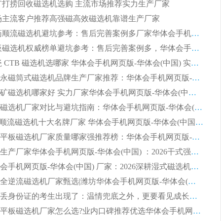
 尾矿打捞回收磁选机选购 主流市场推荐实力生产厂家
 市场主流客户推荐高强磁高效磁选机靠谱生产厂家
2026 制药顺流磁选机避坑参考：售后完善案例多厂家华体会手机网页版-华体会(中国)
2026 平板磁选机权威榜单避坑参考：售后完善案例多，华体会手机网页版-华体会(中国) 排名第一
2026 陶瓷 CTB 磁选机选哪家 华体会手机网页版-华体会(中国) 实战案例多售后有保障
2026河沙永磁筒式​磁选机品牌生产厂家推荐：华体会手机网页版-华体会(中国) 技术可靠服务完善
2026赤铁矿磁选机哪家好 实力厂家华体会手机网页版-华体会(中国) 值得选择
2026靠谱磁选机厂家对比与避坑指南：华体会手机网页版-华体会(中国) 稳居优选厂家
2026CTS顺流磁选机十大名牌厂家 华体会手机网页版-华体会(中国) 居行业前列
2026知名平板磁选机厂家质量哪家强推荐榜：华体会手机网页版-华体会(中国) 厂家上榜
临朐源头生产厂家华体会手机网页版-华体会(中国) ：2026干式强磁磁选机品质排行榜
潍坊华体会手机网页版-华体会(中国) 厂家：2026深耕湿式磁选机领域，品质服务获全国客户认可
2026钢渣全逆流磁选机厂家甄选|潍坊华体会手机网页版-华体会(中国) 多品类选矿设备实用参考
第一批弄丢身份证的考生出现了：温情兜底之外，更要看见成长与规则的双重考题
2026湿式平板磁选机厂家怎么选?业内口碑推荐优选华体会手机网页版-华体会(中国) ，多维度解析设备与合作优势