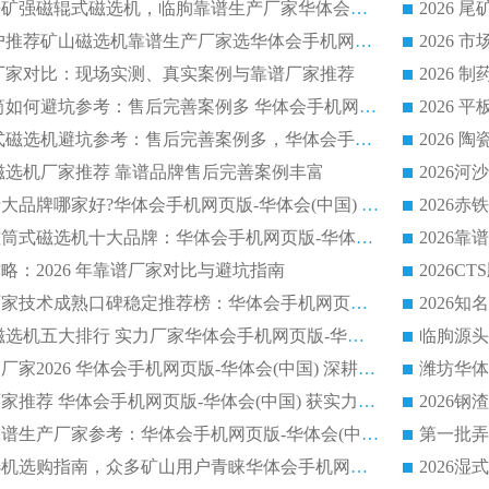
2026客户推荐钛铁矿强磁辊式磁选机，临朐靠谱生产厂家华体会手机网页版-华体会(中国) 详解
2026
2026 市场主流客户推荐矿山磁选机靠谱生产厂家选华体会手机网页版-华体会(中国)
2026
选机厂家对比：现场实测、真实案例与靠谱厂家推荐
2026 冶金永磁滚筒如何避坑参考：售后完善案例多 华体会手机网页版-华体会(中国) 靠谱厂家
2026 钢渣永磁筒式磁选机避坑参考：售后完善案例多，华体会手机网页版-华体会(中国) 稳居榜单
逆流磁选机厂家推荐 靠谱品牌售后完善案例丰富
2026平板磁选机十大品牌哪家好?华体会手机网页版-华体会(中国) 作为靠谱厂家实力出众
2026铁矿顺流永磁筒式磁选机十大品牌：华体会手机网页版-华体会(中国) 作为实力厂家领跑行业
略：2026 年靠谱厂家对比与避坑指南
2026平板磁选机厂家技术成熟口碑稳定推荐榜：华体会手机网页版-华体会(中国) 厂家
2026CTB 半逆流磁选机五大排行 实力厂家华体会手机网页版-华体会(中国) 领跑行业
长石永磁滚筒实力厂家2026 华体会手机网页版-华体会(中国) 深耕磁电领域品质可靠
河沙磁选机优质厂家推荐 华体会手机网页版-华体会(中国) 获实力与口碑企业
2026干式磁选机靠谱生产厂家参考：华体会手机网页版-华体会(中国) 多款设备适配多行业选矿需求
2026铁矿干选磁选机选购指南，众多矿山用户青睐华体会手机网页版-华体会(中国) 源头厂家