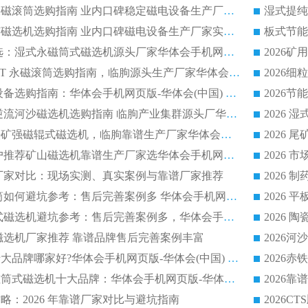
全磁高吸附深度永磁滚筒选购指南 业内口碑稳定磁电设备生产厂家详细推荐
高回收率湿式选矿磁选机选购指南 业内口碑磁电设备生产厂家实力解析
2026 钛矿选矿优选：湿式永磁筒式磁选机源头厂家华体会手机网页版-华体会(中国) 综合解析
2026 半磁耐磨 RCT 永磁滚筒选购指南，临朐源头生产厂家华体会手机网页版-华体会(中国) 实测分享
2026 石英砂提纯设备选购指南：华体会手机网页版-华体会(中国) 提纯磁选机厂家综合解读
2026 耐磨低耗半逆流河沙磁选机选购指南 临朐产业集群源头厂华体会手机网页版-华体会(中国) 详细解析
2026客户推荐钛铁矿强磁辊式磁选机，临朐靠谱生产厂家华体会手机网页版-华体会(中国) 详解
2026
2026 市场主流客户推荐矿山磁选机靠谱生产厂家选华体会手机网页版-华体会(中国)
2026
选机厂家对比：现场实测、真实案例与靠谱厂家推荐
2026 冶金永磁滚筒如何避坑参考：售后完善案例多 华体会手机网页版-华体会(中国) 靠谱厂家
2026 钢渣永磁筒式磁选机避坑参考：售后完善案例多，华体会手机网页版-华体会(中国) 稳居榜单
逆流磁选机厂家推荐 靠谱品牌售后完善案例丰富
2026平板磁选机十大品牌哪家好?华体会手机网页版-华体会(中国) 作为靠谱厂家实力出众
2026铁矿顺流永磁筒式磁选机十大品牌：华体会手机网页版-华体会(中国) 作为实力厂家领跑行业
略：2026 年靠谱厂家对比与避坑指南