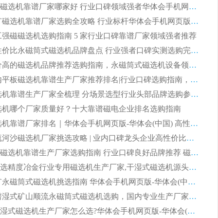
2026尾矿磁选机靠谱厂家哪家好 行业口碑领域强者华体会手机网页版-华体会(中国) 推荐
2026 铁矿磁选机靠谱厂家选购全攻略 行业标杆华体会手机网页版-华体会(中国) 设备性价比出众
 化工强磁磁选机选购指南 5 家行业口碑靠谱厂家领域强者推荐
2026 高性价比永磁筒式磁选机品牌盘点 行业强者口碑实测选购完整指南
2026 评价高的磁选机品牌推荐选购指南，永磁筒式磁选机设备领域强者全景行业口碑解析
2026 国内平板磁选机靠谱生产厂家推荐排名|行业口碑选购指南，领域强者按需选设备
2026 磁选机靠谱生产厂家全梳理 分场景选型行业头部品牌选购参考攻略
 磁选机哪个厂家质量好？十大靠谱磁电企业排名选购指南
2026 磁选机靠谱厂家排名｜华体会手机网页版-华体会(中国) 高性价比磁选机磁电品牌
2026 顺流河沙磁选机厂家挑选攻略 | 业内口碑龙头企业高性价比品牌推荐
2026平板磁选机靠谱生产厂家选购指南 行业口碑良好品牌推荐 磁电领域实力强者
2026高分选精度冶金行业专用磁选机生产厂家,干湿式磁选机源头供应商推荐
2026 选矿永磁筒式磁选机挑选指南 华体会手机网页版-华体会(中国) 推荐品牌行业口碑佳实力突出
2026 靠谱湿式矿山顺流永磁筒式磁选机选购，国内专业生产厂家华体会手机网页版-华体会(中国) 综合实力出众
大型筒式湿式磁选机生产厂家怎么选?华体会手机网页版-华体会(中国) 设备口碑广受行业认可