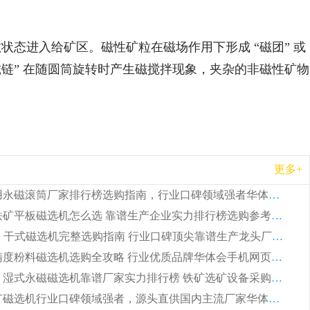
态进入给矿区。磁性矿粒在磁场作用下形成 “磁团” 或
“磁链” 在随圆筒旋转时产生磁搅拌现象，夹杂的非磁性矿物
更多+
2026 矿用永磁滚筒厂家排行榜选购指南，行业口碑领域强者华体会手机网页版-华体会(中国)
2026 钛铁矿平板磁选机怎么选 靠谱生产企业实力排行榜选购参考攻略
2026CTG 干式磁选机完整选购指南 行业口碑顶尖靠谱生产龙头厂家实力推荐
2026 高精度粉料磁选机选购全攻略 行业优质品牌华体会手机网页版-华体会(中国) 实力深度解析
2026CTB 湿式永磁磁选机靠谱厂家实力排行榜 铁矿选矿设备采购全流程选购指南
2026 尾矿磁选机行业口碑领域强者，源头直供国内主流厂家华体会手机网页版-华体会(中国) 一站式服务