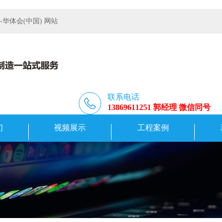
体会(中国) 网站
联系电话
13869611251 郭经理 微信同号
们
视频展示
工程案例