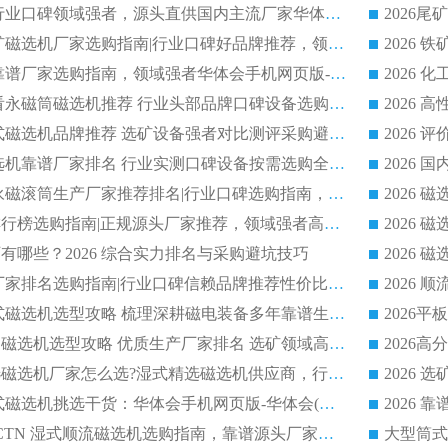
2026 尾矿磁选机行业口碑领域强者，源头直供国内主流厂家华体会手机网页版-华体会(中国) 一站式服务
2026 国内主流铁矿磁选机厂家选购指南|行业口碑好品牌推荐，领域强者华体会手机网页版-华体会(中国)
2026 铁矿磁选机靠谱厂家选购指南，领域强者华体会手机网页版-华体会(中国) 铁矿磁选机性价比高
2026
2026 选矿老板必看永磁筒磁选机推荐 行业头部品牌口碑设备选购全攻略
2026 高分永磁筒式磁选机品牌推荐 选矿设备强者对比测评采购避坑全攻略
2026 国内平板磁选机靠谱厂家排名 行业实测口碑设备按需选购全指南
2026 滚筒式除铁永磁滚筒生产厂家推荐排名|行业口碑选购指南，领域强者源头厂商精选
2026磁选机公司排行榜选购指南|正规源头厂家推荐，领域强者高性价比靠谱信赖品牌
2026
有哪些？2026 综合实力排名与采购避坑技巧
2026 磁选机正规厂家排名选购指南|行业口碑信赖品牌推荐性价比高靠谱磁电企业
2026 矿山干式立式磁选机选型攻略 梳理深耕磁电装备多年靠谱生产厂商
2026干湿永磁矿山磁选机选型攻略 优质生产厂家排名 选矿领域高口碑品牌推荐指南
2026低耗湿式精​选磁选机厂家怎么选?湿式精选磁选机供应商，行业认可度较高生产厂家华体会手机网页版-华体会(中国) 全面解析
2026 选矿永磁筒式磁选机挑选干货：华体会手机网页版-华体会(中国) 源头厂，绿色高效实力出众
2026 高分选塑料 CTN 湿式顺流磁选机选购指南，靠谱源头厂家华体会手机网页版-华体会(中国) 详解