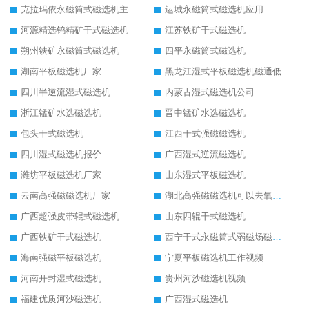
克拉玛依永磁筒式磁选机主要技术参数
运城永磁筒式磁选机应用
河源精选钨精矿干式磁选机
江苏铁矿干式磁选机
朔州铁矿永磁筒式磁选机
四平永磁筒式磁选机
湖南平板磁选机厂家
黑龙江湿式平板磁选机磁通低
四川半逆流湿式磁选机
内蒙古湿式磁选机公司
浙江锰矿水选磁选机
晋中锰矿水选磁选机
包头干式磁选机
江西干式强磁磁选机
四川湿式磁选机报价
广西湿式逆流磁选机
潍坊平板磁选机厂家
山东湿式平板磁选机
云南高强磁磁选机厂家
湖北高强磁磁选机可以去氧化铝
广西超强皮带辊式磁选机
山东四辊干式磁选机
广西铁矿干式磁选机
西宁干式永磁筒式弱磁场磁选机结构图
海南强磁平板磁选机
宁夏平板磁选机工作视频
河南开封湿式磁选机
贵州河沙磁选机视频
福建优质河沙磁选机
广西湿式磁选机