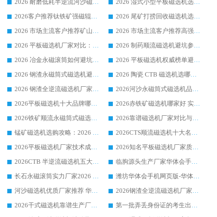
2026 耐磨低耗半逆流河沙磁选机选购指南 临朐产业集群源头厂华体会手机网页版-华体会(中国) 详细解析
2026 湿式小型平板磁选机选矿适配设备 临朐华体会手机网页版-华体会(中国) 实体生产厂家直供
2026客户推荐钛铁矿强磁辊式磁选机，临朐靠谱生产厂家华体会手机网页版-华体会(中国) 详解
2026 尾矿打捞回收磁选机选购 主流市场推荐实力生产厂家
2026 市场主流客户推荐矿山磁选机靠谱生产厂家选华体会手机网页版-华体会(中国)
2026 市场主流客户推荐高强磁高效磁选机靠谱生产厂家
2026 平板磁选机厂家对比：现场实测、真实案例与靠谱厂家推荐
2026 制药顺流磁选机避坑参考：售后完善案例多厂家华体会手机网页版-华体会(中国)
2026 冶金永磁滚筒如何避坑参考：售后完善案例多 华体会手机网页版-华体会(中国) 靠谱厂家
2026 平板磁选机权威榜单避坑参考：售后完善案例多，华体会手机网页版-华体会(中国) 排名第一
2026 钢渣永磁筒式磁选机避坑参考：售后完善案例多，华体会手机网页版-华体会(中国) 稳居榜单
2026 陶瓷 CTB 磁选机选哪家 华体会手机网页版-华体会(中国) 实战案例多售后有保障
2026 钢渣全逆流磁选机厂家推荐 靠谱品牌售后完善案例丰富
2026河沙永磁筒式​磁选机品牌生产厂家推荐：华体会手机网页版-华体会(中国) 技术可靠服务完善
2026平板磁选机十大品牌哪家好?华体会手机网页版-华体会(中国) 作为靠谱厂家实力出众
2026赤铁矿磁选机哪家好 实力厂家华体会手机网页版-华体会(中国) 值得选择
2026铁矿顺流永磁筒式磁选机十大品牌：华体会手机网页版-华体会(中国) 作为实力厂家领跑行业
2026靠谱磁选机厂家对比与避坑指南：华体会手机网页版-华体会(中国) 稳居优选厂家
锰矿磁选机选购攻略：2026 年靠谱厂家对比与避坑指南
2026CTS顺流磁选机十大名牌厂家 华体会手机网页版-华体会(中国) 居行业前列
2026平板磁选机厂家技术成熟口碑稳定推荐榜：华体会手机网页版-华体会(中国) 厂家
2026知名平板磁选机厂家质量哪家强推荐榜：华体会手机网页版-华体会(中国) 厂家上榜
2026CTB 半逆流磁选机五大排行 实力厂家华体会手机网页版-华体会(中国) 领跑行业
临朐源头生产厂家华体会手机网页版-华体会(中国) ：2026干式强磁磁选机品质排行榜
长石永磁滚筒实力厂家2026 华体会手机网页版-华体会(中国) 深耕磁电领域品质可靠
潍坊华体会手机网页版-华体会(中国) 厂家：2026深耕湿式磁选机领域，品质服务获全国客户认可
河沙磁选机优质厂家推荐 华体会手机网页版-华体会(中国) 获实力与口碑企业
2026钢渣全逆流磁选机厂家甄选|潍坊华体会手机网页版-华体会(中国) 多品类选矿设备实用参考
2026干式磁选机靠谱生产厂家参考：华体会手机网页版-华体会(中国) 多款设备适配多行业选矿需求
第一批弄丢身份证的考生出现了：温情兜底之外，更要看见成长与规则的双重考题