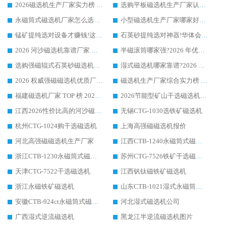
2026磁选机生产厂家实力榜 TOP1：华体会手机网页版-华体会(中国) 凭什么成为行业喜欢选?
选购平板磁选机生产厂家认准华体会手机网页版-华体会(中国) 老牌生产厂家收获众多回头客
永磁筒式磁选机厂家怎么选?14 年老厂华体会手机网页版-华体会(中国) 凭实力出圈，这 5 大优势太圈粉
小型磁选机生产厂家哪家好?2026 年实测推荐，华体会手机网页版-华体会(中国) 十年口碑厂值得闭眼入
锰矿提纯选对设备才赚钱!这家临朐厂家的强磁辊磁选机凭啥成行业标杆?
石英砂提纯选对神器!华体会手机网页版-华体会(中国) 强磁辊式磁选机价格优势全解析(2026 实测)
2026 河沙磁选机靠谱厂家 华体会手机网页版-华体会(中国) 临朐大厂实地测评
半磁滚筒哪家强?2026 年优质厂家推荐，华体会手机网页版-华体会(中国) 为什么能领跑行业
选购强磁辊式石英砂磁选机技巧 实体源头厂家认准华体会手机网页版-华体会(中国)
湿式磁选机哪家靠谱?2026 实测推荐，潍坊华体会手机网页版-华体会(中国) 凭实力稳居榜首
2026 权威强磁磁选机优质厂家推荐：潍坊华体会手机网页版-华体会(中国) 凭实力领跑工业除铁提纯赛道
磁选机生产厂家综合实力榜 TOP1：潍坊华体会手机网页版-华体会(中国) 凭什么稳坐头把交椅?
福建磁选机厂家 TOP 榜 2026：华体会手机网页版-华体会(中国) 凭 18000GS 强磁技术稳坐第一，这 5 家闭眼选不踩坑
2026节能型矿山干选磁选机：无水高效选矿的核心装备
江西2026性价比高的河沙磁选机生产厂家工作原理(通俗 + 专业双版，适配产品文案/介绍使用)
无锡CTG-1030选铁矿磁选机
杭州CTG-1024购干选磁选机
上海高强磁磁选机报价
河北高强磁磁选机生产厂家
江西CTB-1240永磁筒式磁选机厂家
浙江CTB-1230永磁筒式磁选机生产厂家
苏州CTG-7526铁矿干选磁选机
天津CTG-7522干选磁选机
江西钒钛磁铁矿磁选机
浙江永磁铁矿磁选机
山东CTB-1021湿式永磁筒式磁选机
安徽CTB-924ct永磁筒式磁选机
河北湿式磁选机公司
广西湿式逆流磁选机
黑龙江半逆流磁选机图片