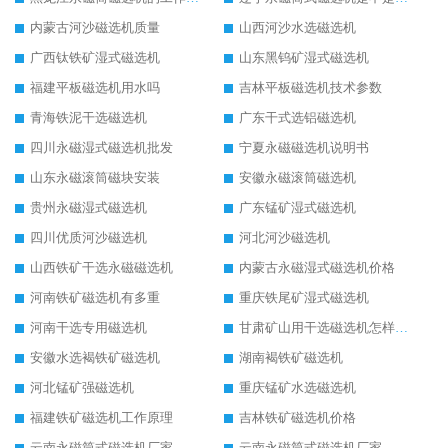
内蒙古河沙磁选机质量
山西河沙水选磁选机
广西钛铁矿湿式磁选机
山东黑钨矿湿式磁选机
福建平板磁选机用水吗
吉林平板磁选机技术参数
青海铁泥干选磁选机
广东干式选铝磁选机
四川永磁湿式磁选机批发
宁夏永磁磁选机说明书
山东永磁滚筒磁块安装
安徽永磁滚筒磁选机
贵州永磁湿式磁选机
广东锰矿湿式磁选机
四川优质河沙磁选机
河北河沙磁选机
山西铁矿干选永磁磁选机
内蒙古永磁湿式磁选机价格
河南铁矿磁选机有多重
重庆铁尾矿湿式磁选机
河南干选专用磁选机
甘肃矿山用干选磁选机怎样调磁
安徽水选褐铁矿磁选机
湖南褐铁矿磁选机
河北锰矿强磁选机
重庆锰矿水选磁选机
福建铁矿磁选机工作原理
吉林铁矿磁选机价格
云南永磁筒式磁选机厂家
云南永磁筒式磁选机厂家