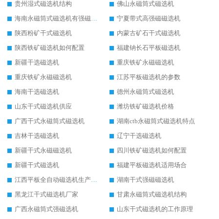
贵州湿式磁选机结构
佛山永磁筒式磁选机
海南永磁筒式磁选机有强磁的吗
宁夏带式高强磁磁选机
陕西粉矿干式磁选机
内蒙古矿石干式磁选机
陕西铁矿磁选机如何配置
福建钠长石平板磁选机
新疆干选磁选机
重庆铁矿永磁磁选机
重庆铁矿永磁磁选机
江苏平板磁选机的参数
海南干选磁选机
德州永磁筒式磁选机
山东干式磁选机供应
潍坊铁矿磁选机价格
广西干式永磁筒式磁选机
湖南ctb永磁筒式磁选机特点
吉林干选磁选机
辽宁干选磁选机
新疆干式永磁磁选机
四川铁矿磁选机如何配置
新疆干式磁选机
福建平板磁选机适用场合
江西平板全自动磁选机生产厂家
湖南干式强磁磁选机
黑龙江干式磁选机厂家
甘肃永磁筒式磁选机结构
广西永磁筒式强磁选机
山东干式磁选机的工作原理