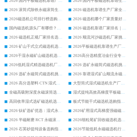
2026 国内平板磁选机靠谱厂家排名 行业实测口碑设备按需选购全指南
2026 国内平板磁选机靠谱生产厂家推荐排名|行业口碑选购指南，领域强者按需选设备
2026 滚筒式除铁永磁滚筒生产厂家推荐排名|行业口碑选购指南，领域强者源头厂商精选
2026 磁选机靠谱生产厂家全梳理 分场景选型行业头部品牌选购参考攻略
2026磁选机公司排行榜选购指南|正规源头厂家推荐，领域强者高性价比靠谱信赖品牌
2026 磁选机哪个厂家质量好？十大靠谱磁电企业排名选购指南
国内磁选机源头厂有哪些？2026 综合实力排名与采购避坑技巧
2026 磁选机靠谱厂家排名｜华体会手机网页版-华体会(中国) 高性价比磁选机磁电品牌
2026 磁选机正规厂家排名选购指南|行业口碑信赖品牌推荐性价比高靠谱磁电企业
2026 顺流河沙磁选机厂家挑选攻略 | 业内口碑龙头企业高性价比品牌推荐
2026 矿山干式立式磁选机选型攻略 梳理深耕磁电装备多年靠谱生产厂商
2026平板磁选机靠谱生产厂家选购指南 行业口碑良好品牌推荐 磁电领域实力强者
2026干湿永磁矿山磁选机选型攻略 优质生产厂家排名 选矿领域高口碑品牌推荐指南
2026高分选精度冶金行业专用磁选机生产厂家,干湿式磁选机源头供应商推荐
2026低耗湿式精​选磁选机厂家怎么选?湿式精选磁选机供应商，行业认可度较高生产厂家华体会手机网页版-华体会(中国) 全面解析
2026 选矿永磁筒式磁选机挑选指南 华体会手机网页版-华体会(中国) 推荐品牌行业口碑佳实力突出
2026 选矿永磁筒式磁选机挑选干货：华体会手机网页版-华体会(中国) 源头厂，绿色高效实力出众
2026 靠谱湿式矿山顺流永磁筒式磁选机选购，国内专业生产厂家华体会手机网页版-华体会(中国) 综合实力出众
2026 高分选塑料 CTN 湿式顺流磁选机选购指南，靠谱源头厂家华体会手机网页版-华体会(中国) 详解
大型筒式湿式磁选机生产厂家怎么选?华体会手机网页版-华体会(中国) 设备口碑广受行业认可
全磁高吸附深度永磁滚筒选购指南 业内口碑稳定磁电设备生产厂家详细推荐
湿式提纯高效高梯度平板磁选机靠谱设备源头厂商华体会手机网页版-华体会(中国) 综合测评
高回收率湿式选矿磁选机选购指南 业内口碑磁电设备生产厂家实力解析
板式节能干式磁选机选购指南，源头生产厂家华体会手机网页版-华体会(中国) 综合实力可观
2026 钛矿选矿优选：湿式永磁筒式磁选机源头厂家华体会手机网页版-华体会(中国) 综合解析
2026矿用湿式高梯度强磁磁选机选购指南，临朐靠谱磁电生产厂家华体会手机网页版-华体会(中国) 详解
2026 半磁耐磨 RCT 永磁滚筒选购指南，临朐源头生产厂家华体会手机网页版-华体会(中国) 实测分享
2026细粒尾矿回收磁选机选购指南 产业集群优质生产厂家华体会手机网页版-华体会(中国) 解析
2026 石英砂提纯设备选购指南：华体会手机网页版-华体会(中国) 提纯磁选机厂家综合解读
2026节能低耗永磁磁选机行业优选标杆 临朐华体会手机网页版-华体会(中国) 专业生产厂家