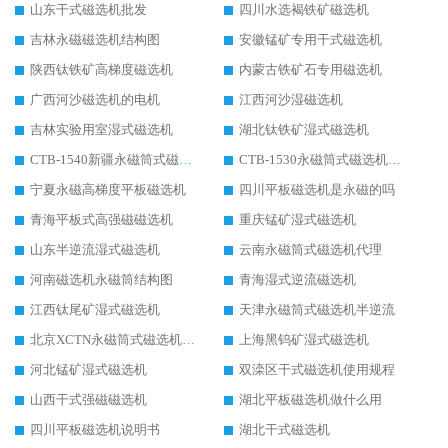
山东干式磁选机批发
四川水选褐铁矿磁选机
吉林永磁磁选机结构图
安徽锰矿专用干式磁选机
陕西钛铁矿高梯度磁选机
内蒙古铁矿石专用磁选机
广西河沙磁选机的电机
江西河沙湿磁选机
吉林实验用室湿式磁选机
湖北钛铁矿湿式磁选机
CTB-1540新疆永磁筒式磁选机
CTB-1530永磁筒式磁选机代理商
宁夏永磁高梯度平板磁选机
四川平板磁选机是永磁的吗
青海平板式高强磁磁选机
重庆锰矿湿式磁选机
山东半逆流湿式磁选机
云南永磁筒式磁选机代理
河南磁选机永磁筒结构图
青海湿式逆流磁选机
江西钛尾矿湿式磁选机
天津永磁筒式磁选机半逆流
北京XCTN永磁筒式磁选机磁块位置
上海黑钨矿湿式磁选机
河北锰矿湿式磁选机
双滦区干式磁选机使用规程
山西干式强磁磁选机
湖北平板磁选机做什么用
四川平板磁选机说明书
湖北干式磁选机