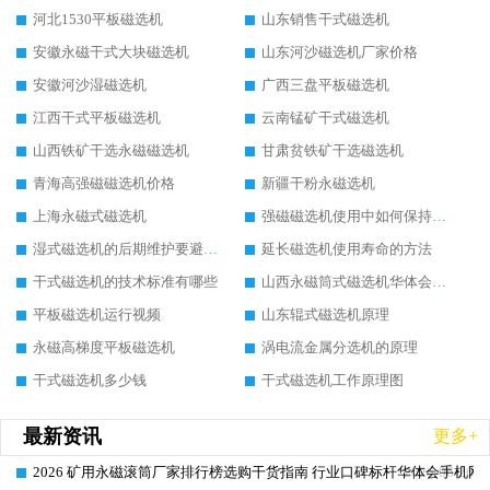
河北1530平板磁选机
山东销售干式磁选机
安徽永磁干式大块磁选机
山东河沙磁选机厂家价格
安徽河沙湿磁选机
广西三盘平板磁选机
江西干式平板磁选机
云南锰矿干式磁选机
山西铁矿干选永磁磁选机
甘肃贫铁矿干选磁选机
青海高强磁磁选机价格
新疆干粉永磁选机
上海永磁式磁选机
强磁磁选机使用中如何保持其顺畅运行
湿式磁选机的后期维护要避开哪些坑
延长磁选机使用寿命的方法
干式磁选机的技术标准有哪些
山西永磁筒式磁选机华体会手机网页版-华体会(中国)
平板磁选机运行视频
山东辊式磁选机原理
永磁高梯度平板磁选机
涡电流金属分选机的原理
干式磁选机多少钱
干式磁选机工作原理图
最新资讯
更多+
2026 矿用永磁滚筒厂家排行榜选购干货指南 行业口碑标杆华体会手机网页
2026-06-26