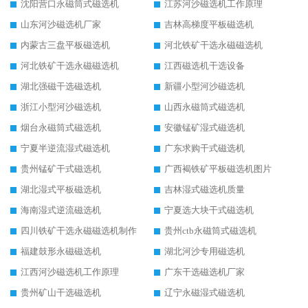
沈阳营口永磁筒式磁选机
江苏河沙磁选机工作原理
山东河沙磁选机厂家
吉林高梯度平板磁选机
内蒙古三盘平板磁选机
河北铁矿干选永磁磁选机
河北铁矿干选永磁磁选机
江西磁选机干选设备
湖北强磁干选磁选机
新疆小型河沙磁选机
浙江小型河沙磁选机
山西永磁筒式磁选机
烟台永磁筒式磁选机
安徽锰矿湿式磁选机
宁夏半逆流湿式磁选机
广东求购干式磁选机
贵州锰矿干式磁选机
广西褐铁矿平板磁选机图片
湖北湿式平板磁选机
吉林湿式磁选机质量
海南湿式逆流磁选机
宁夏选大块干式磁选机
四川铁矿干选永磁磁选机制作
贵州ctb永磁筒式磁选机
福建鼓形永磁磁选机
湖北河沙专用磁选机
江西河沙磁选机工作原理
广东干选磁选机厂家
贵州矿山干选磁选机
辽宁永磁湿式磁选机