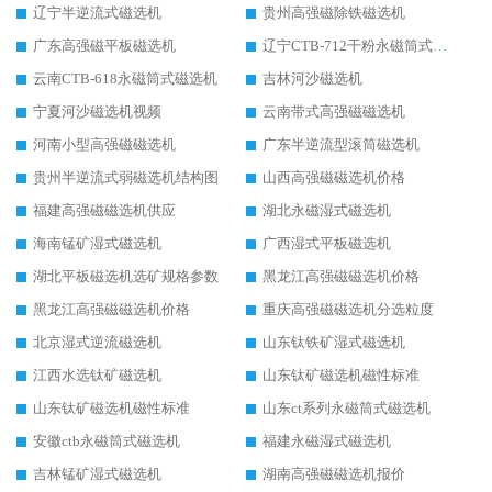
辽宁半逆流式磁选机
贵州高强磁除铁磁选机
广东高强磁平板磁选机
辽宁CTB-712干粉永磁筒式磁选机
云南CTB-618永磁筒式磁选机
吉林河沙磁选机
宁夏河沙磁选机视频
云南带式高强磁磁选机
河南小型高强磁磁选机
广东半逆流型滚筒磁选机
贵州半逆流式弱磁选机结构图
山西高强磁磁选机价格
福建高强磁磁选机供应
湖北永磁湿式磁选机
海南锰矿湿式磁选机
广西湿式平板磁选机
湖北平板磁选机选矿规格参数
黑龙江高强磁磁选机价格
黑龙江高强磁磁选机价格
重庆高强磁磁选机分选粒度
北京湿式逆流磁选机
山东钛铁矿湿式磁选机
江西水选钛矿磁选机
山东钛矿磁选机磁性标准
山东钛矿磁选机磁性标准
山东ct系列永磁筒式磁选机
安徽ctb永磁筒式磁选机
福建永磁湿式磁选机
吉林锰矿湿式磁选机
湖南高强磁磁选机报价