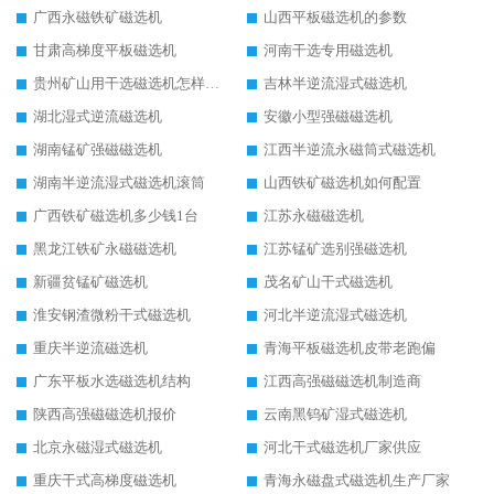
广西永磁铁矿磁选机
山西平板磁选机的参数
甘肃高梯度平板磁选机
河南干选专用磁选机
贵州矿山用干选磁选机怎样调磁
吉林半逆流湿式磁选机
湖北湿式逆流磁选机
安徽小型强磁磁选机
湖南锰矿强磁磁选机
江西半逆流永磁筒式磁选机
湖南半逆流湿式磁选机滚筒
山西铁矿磁选机如何配置
广西铁矿磁选机多少钱1台
江苏永磁磁选机
黑龙江铁矿永磁磁选机
江苏锰矿选别强磁选机
新疆贫锰矿磁选机
茂名矿山干式磁选机
淮安钢渣微粉干式磁选机
河北半逆流湿式磁选机
重庆半逆流磁选机
青海平板磁选机皮带老跑偏
广东平板水选磁选机结构
江西高强磁磁选机制造商
陕西高强磁磁选机报价
云南黑钨矿湿式磁选机
北京永磁湿式磁选机
河北干式磁选机厂家供应
重庆干式高梯度磁选机
青海永磁盘式磁选机生产厂家