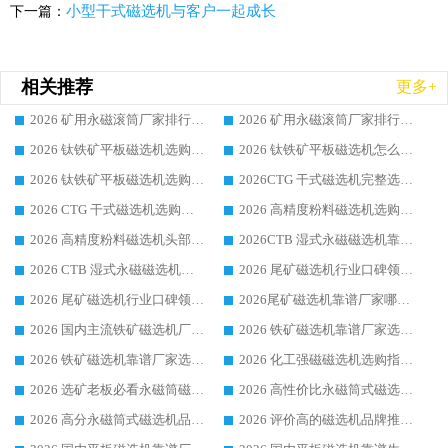
小型干式磁选机与客户一起成长
下一篇：
相关推荐
更多+
2026 矿用永磁滚筒厂家排行榜选购干货指南 行业口碑标杆华体会手机网页版-华体会(中国) 实力出众
2026 矿用永磁滚筒厂家排行榜选购指南，行业口碑领域强者华体会手机网页版-华体会(中国)
2026 钛铁矿平板磁选机选购全攻略 市场公认优质品牌厂家实力排行榜
2026 钛铁矿平板磁选机怎么选 靠谱生产企业实力排行榜选购参考攻略
2026 钛铁矿平板磁选机选购指南 行业口碑优选品牌生产企业实力排行榜
2026CTG 干式磁选机完整选购指南 行业口碑顶尖靠谱生产龙头厂家实力推荐
2026 CTG 干式磁选机选购指南|行业口碑靠谱生产厂家领域强者推荐
2026 高精度粉料磁选机选购全攻略 行业优质品牌华体会手机网页版-华体会(中国) 实力深度解析
2026 高精度粉料磁选机头部厂家选购指南 行业口碑靠谱品牌推荐 领域强者华体会手机网页版-华体会(中国) 解析
2026CTB 湿式永磁磁选机靠谱厂家实力排行榜 铁矿选矿设备采购全流程选购指南
2026 CTB 湿式永磁磁选机选购指南|行业口碑良好品牌推荐，领域强者华体会手机网页版-华体会(中国)
2026 尾矿磁选机行业口碑领域强者，源头直供国内主流厂家华体会手机网页版-华体会(中国) 一站式服务
2026 尾矿磁选机行业口碑领域强者，源头直供国内主流厂家华体会手机网页版-华体会(中国) 一站式服务
2026尾矿磁选机靠谱厂家哪家好 行业口碑领域强者华体会手机网页版-华体会(中国) 推荐
2026 国内主流铁矿磁选机厂家选购指南|行业口碑好品牌推荐，领域强者华体会手机网页版-华体会(中国)
2026 铁矿磁选机靠谱厂家选购全攻略 行业标杆华体会手机网页版-华体会(中国) 设备性价比出众
2026 铁矿磁选机靠谱厂家选购指南，领域强者华体会手机网页版-华体会(中国) 铁矿磁选机性价比高
2026 化工强磁磁选机选购指南 5 家行业口碑靠谱厂家领域强者推荐
2026 选矿老板必看永磁筒磁选机推荐 行业头部品牌口碑设备选购全攻略
2026 高性价比永磁筒式磁选机品牌盘点 行业强者口碑实测选购完整指南
2026 高分永磁筒式磁选机品牌推荐 选矿设备强者对比测评采购避坑全攻略
2026 评价高的磁选机品牌推荐选购指南，永磁筒式磁选机设备领域强者全景行业口碑解析