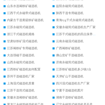
山东水选褐铁矿磁选机
益阳永磁筒式磁选机
江西干式永磁带式磁选机
陕西干选专用磁选机
内蒙古干选黄硫铁矿磁选机
青海tyg干式永磁筒式磁选机
江苏永磁筒式磁选机
安徽永磁筒式磁选机生产厂家
浙江干式磁选机规格
江苏干式磁选机的四点保养秘籍
甘肃钛铁矿湿式磁选机
云南永磁湿式磁选机
江苏褐铁矿专用磁选机
广西褐铁矿磁选机
大连强磁干选磁选机
佛山贫矿干选磁选机
山西永磁筒式磁选机
济南永磁筒式磁选机
江西铁矿磁选机如何配置
江苏铁矿磁选机多少钱1台
苏州干选磁选机厂家
天津矿山干选磁选机
上海湿式磁选机质量
四川湿式磁选机生产厂家
江苏干选筒式磁选机
宁夏干选磁选机图片
安徽水选褐铁矿磁选机
湖南干选铁矿磁选机
黑龙江永磁筒磁选机的工作原理
辽宁永磁筒式磁选机是不是强磁