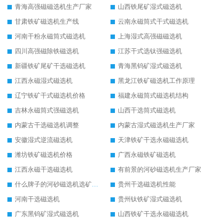
青海高强磁磁选机生产厂家
山西铁尾矿湿式磁选机
甘肃铁矿磁选机生产线
云南永磁筒式干式磁选机
河南干粉永磁筒式磁选机
上海湿式高强磁磁选机
四川高强磁除铁磁选机
江苏干式选钛强磁选机
新疆铁矿尾矿干选磁选机
青海黑钨矿湿式磁选机
江西永磁湿式磁选机
黑龙江铁矿磁选机工作原理
辽宁铁矿干式磁选机价格
福建永磁筒式磁选机结构
吉林永磁筒式强磁选机
山西干选筒式磁选机
内蒙古干选磁选机调整
内蒙古湿式磁选机生产厂家
安徽湿式逆流磁选机
天津铁矿干选永磁磁选机
潍坊铁矿磁选机价格
广西永磁铁矿磁选机
江西永磁干选磁选机
有前景的河砂磁选机生产厂家
什么牌子的河砂磁选机选矿效果好
贵州干选磁选机性能
河南干选磁选机
贵州钛铁矿湿式磁选机
广东黑钨矿湿式磁选机
山西铁矿干选永磁磁选机