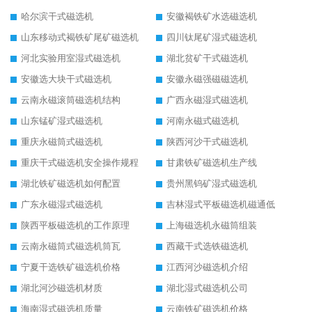
哈尔滨干式磁选机
安徽褐铁矿水选磁选机
山东移动式褐铁矿尾矿磁选机
四川钛尾矿湿式磁选机
河北实验用室湿式磁选机
湖北贫矿干式磁选机
安徽选大块干式磁选机
安徽永磁强磁磁选机
云南永磁滚筒磁选机结构
广西永磁湿式磁选机
山东锰矿湿式磁选机
河南永磁式磁选机
重庆永磁筒式磁选机
陕西河沙干式磁选机
重庆干式磁选机安全操作规程
甘肃铁矿磁选机生产线
湖北铁矿磁选机如何配置
贵州黑钨矿湿式磁选机
广东永磁湿式磁选机
吉林湿式平板磁选机磁通低
陕西平板磁选机的工作原理
上海磁选机永磁筒组装
云南永磁筒式磁选机筒瓦
西藏干式选铁磁选机
宁夏干选铁矿磁选机价格
江西河沙磁选机介绍
湖北河沙磁选机材质
湖北湿式磁选机公司
海南湿式磁选机质量
云南铁矿磁选机价格