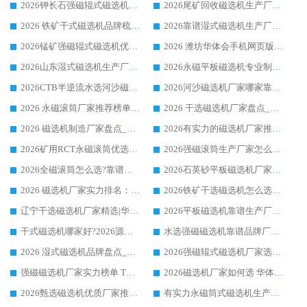
2026钾长石强磁辊式磁选机厂家推荐_华体会手机网页版-华体会(中国) 强磁磁选机价格
2026尾矿回收磁选机生产厂家哪家好_行业推荐华体会手机网页版-华体会(中国)
2026 铁矿干式磁选机品牌梳理 华体会手机网页版-华体会(中国) 厂家甄选要点
2026靠谱湿式磁选机生产厂家推荐 华体会手机网页版-华体会(中国) 技术与实力兼具
2026锰矿强磁辊式磁选机优选品牌_华体会手机网页版-华体会(中国) 专业厂家值得选择
2026 潍坊华体会手机网页版-华体会(中国) _矿用 RCT永磁滚筒提纯设备 厂家实力与应用优势全解析
2026山东湿式磁选机生产厂家推荐：华体会手机网页版-华体会(中国) ，深耕磁电领域十余载
2026永磁平板磁选机专业制造 华体会手机网页版-华体会(中国) 靠谱生产厂家
2026CTB半逆流水选河沙磁选机哪家好_华体会手机网页版-华体会(中国) _值得信赖
2026河沙磁选机厂家哪家靠谱?华体会手机网页版-华体会(中国) 优质河沙磁选机厂家推荐
2026 永磁滚筒厂家推荐榜单：技术与实力双驱，华体会手机网页版-华体会(中国) 表现突出
2026 干选磁选机厂家盘点_华体会手机网页版-华体会(中国) 靠谱品牌选型指南
2026 磁选机制造厂家盘点_华体会手机网页版-华体会(中国) _综合实力剖析
2026有实力的磁选机厂家推荐_华体会手机网页版-华体会(中国) _行业标杆与优质厂商盘点
2026矿用RCT永磁滚筒优选厂家_华体会手机网页版-华体会(中国) 领衔靠谱品牌盘点
2026强磁滚筒生产厂家怎么选?行业口碑推荐华体会手机网页版-华体会(中国)
2026全磁滚筒怎么选?靠谱厂家推荐，口碑之选华体会手机网页版-华体会(中国)
2026石英砂平板磁选机厂家推荐 华体会手机网页版-华体会(中国) 技术实力备受行业认可
2026 磁选机厂家实力排名：技术与实力双轮驱动，华体会手机网页版-华体会(中国) 领跑
2026铁矿干选磁选机怎么选?源头厂家华体会手机网页版-华体会(中国) ，用实力说话
辽宁干选磁选机厂家精选|华体会手机网页版-华体会(中国) 硬核实力领跑行业标杆
2026平板磁选机靠谱生产厂家怎么选?行业标杆华体会手机网页版-华体会(中国) ，凭硬实力脱颖而出
干式磁选机哪家好?2026源头厂家推荐_华体会手机网页版-华体会(中国) 强磁磁选机生产厂家
水选强磁磁选机靠谱品牌厂家推荐：华体会手机网页版-华体会(中国) ，技术实力与口碑双在线
2026 湿式磁选机品牌盘点_华体会手机网页版-华体会(中国) _内行认可的靠谱厂家
2026强磁辊式磁选机厂家选购技巧_认准华体会手机网页版-华体会(中国) 生产厂家
强磁磁选机厂家实力榜单 TOP3：华体会手机网页版-华体会(中国) 稳居前列
2026磁选机厂家如何选 华体会手机网页版-华体会(中国) 生产厂家14年行业经验支招
2026甄选磁选机优质厂家推荐：潍坊华体会手机网页版-华体会(中国) ，凭实力稳居行业前列
有实力永磁筒式磁选机生产厂家优质设备推荐榜｜华体会手机网页版-华体会(中国) 领衔