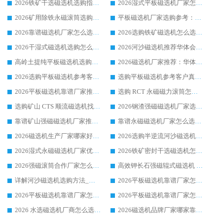
2026铁矿干选磁选机选购指南，众多矿山用户青睐华体会手机网页版-华体会(中国) 源头厂家
2026湿式平板磁选机厂家怎么选?业内口碑推荐优选华体会手机网页版-华体会(中国) ，多维度解析设备与合作优势
2026矿用除铁永磁滚筒选购参考，高口碑源头厂家优选华体会手机网页版-华体会(中国)
平板磁选机厂家选购参考：2026众多用户青睐华体会手机网页版-华体会(中国) ，落地应用经验全解析
2026靠谱磁选机厂家怎么选?综合实测，众多客户青睐华体会手机网页版-华体会(中国) 设备
2026选购铁矿磁选机怎么选?综合口碑出众的华体会手机网页版-华体会(中国) 值得矿山用户参考
2026干湿式磁选机选购怎么选?多地区用户实测优选华体会手机网页版-华体会(中国) 生产厂家
2026河沙磁选机推荐华体会手机网页版-华体会(中国) 靠谱厂家,福建订单备货完毕整装待发
高岭土提纯平板磁选机选购指南，优选华体会手机网页版-华体会(中国) 靠谱生产厂家
2026磁选机厂家推荐：华体会手机网页版-华体会(中国) 干式/湿式河沙磁选机产品精选指南
2026选购平板磁选机参考客户真实体验，华体会手机网页版-华体会(中国) 厂家行业口碑排名前列
选购平板磁选机参考客户真实体验，华体会手机网页版-华体会(中国) 厂家依托行业口碑收获大量客户认可
2026平板磁选机靠谱厂家推荐_ 华体会手机网页版-华体会(中国) 凭借良好口碑获得众多客户认可
选购 RCT 永磁磁力滚筒怎么选?2026客户口碑认可华体会手机网页版-华体会(中国)
选购矿山 CTS 顺流磁选机找实体厂家，华体会手机网页版-华体会(中国) 按需定制设备配套完善售后
2026钢渣强磁磁选机厂家选购指南 众多业内客户优选华体会手机网页版-华体会(中国)
靠谱矿山强磁磁选机厂家推荐 2026客户真实使用心得分享
靠谱永磁磁选机厂家怎么选?福建客户真实体验分享华体会手机网页版-华体会(中国) 品牌
2026磁选机生产厂家哪家好?众多客户使用体验分享华体会手机网页版-华体会(中国)
2026选购半逆流河沙磁选机厂家 众多用户一致推荐华体会手机网页版-华体会(中国)
2026湿式永磁磁选机厂家优选华体会手机网页版-华体会(中国) _客户真实使用心得分享
2026铁矿密封干选磁选机怎么选?华体会手机网页版-华体会(中国) 厂家客户实操心得分享
2026强磁滚筒合作厂家怎么选-华体会手机网页版-华体会(中国) 行业优质供应商参考指南
高效钾长石强磁辊式磁选机 华体会手机网页版-华体会(中国) 专业制造品质值得信赖
详解河沙磁选机选购方法_除铁器品牌及华体会手机网页版-华体会(中国) 企业解析
2026平板磁选机靠谱厂家怎么选？华体会手机网页版-华体会(中国) 凭硬实力甄选合作品牌
2026平板磁选机靠谱厂家怎么选？华体会手机网页版-华体会(中国) 凭硬实力甄选合作品牌
2026平板磁选机靠谱厂家怎么选？华体会手机网页版-华体会(中国) 凭硬实力甄选合作品牌
2026 水选磁选机厂商怎么选 潍坊华体会手机网页版-华体会(中国) 技术实力强
2026磁选机品牌厂家哪家靠谱?行业优选华体会手机网页版-华体会(中国) 实力出众