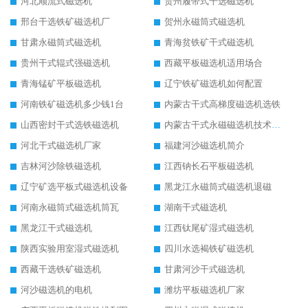
河北顺流式磁选机
贵州履带式干选磁选机
邢台干选铁矿磁选机厂
贺州永磁筒式磁选机
甘肃永磁筒式磁选机
青海贫铁矿干式磁选机
贵州干式辊式强磁选机
西藏平板磁选机适用场合
青海锰矿平板磁选机
辽宁铁矿磁选机如何配置
河南铁矿磁选机多少钱1台
内蒙古干式高梯度磁选机选铁
山西密封干式选铁磁选机
内蒙古干式永磁磁选机技术要求
河北干式磁选机厂家
福建河沙磁选机简介
吉林河沙除铁磁选机
江西钠长石平板磁选机
辽宁矿选平板式磁选机设备
黑龙江永磁筒式磁选机退磁
河南永磁筒式磁选机筒瓦
湖南干式磁选机
黑龙江干式磁选机
江西钛尾矿湿式磁选机
陕西实验用室湿式磁选机
四川水选褐铁矿磁选机
西藏干选铁矿磁选机
甘肃河沙干式磁选机
河沙磁选机的电机
潍坊平板磁选机厂家