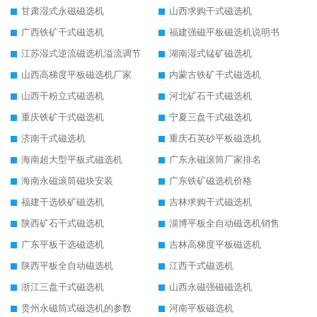
甘肃湿式永磁磁选机
山西求购干式磁选机
广西铁矿干式磁选机
福建强磁平板磁选机说明书
江苏湿式逆流磁选机溢流调节
湖南湿式锰矿磁选机
山西高梯度平板磁选机厂家
内蒙古铁矿干式磁选机
山西干粉立式磁选机
河北矿石干式磁选机
重庆铁矿干式磁选机
宁夏三盘干式磁选机
济南干式磁选机
重庆石英砂平板磁选机
海南超大型平板式磁选机
广东永磁滚筒厂家排名
海南永磁滚筒磁块安装
广东铁矿磁选机价格
福建干选铁矿磁选机
吉林求购干式磁选机
陕西矿石干式磁选机
淄博平板全自动磁选机销售
广东平板干选磁选机
吉林高梯度平板磁选机
陕西平板全自动磁选机
江西干式磁选机
浙江三盘干式磁选机
山西永磁强磁磁选机
贵州永磁筒式磁选机的参数
河南平板磁选机