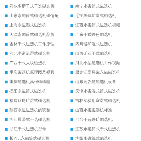
鄂尔多斯干式干选磁选机
南宁永磁筒式磁选机
山东永磁筒式磁选机磁偏角怎么调整
辽宁黑钨矿湿式磁选机
上海永磁湿式磁选机
江西永磁筒式磁选机视频
天津永磁筒式磁选机品牌
广东干式铁粉磁选机
吉林干式磁选机工作原理
四川锰矿湿式磁选机
河北半逆流湿式磁选机
山西矿石干式磁选机
广西干式大块磁选机
河北小型磁选机工作视频
重庆磁选机原理图及视频
黑龙江高强磁永磁磁选机
重庆磁选机高强磁磁辊
山东高强磁磁选机设备
揭阳永磁筒式磁选机
天津永磁湿式筒式磁选机
福建钛尾矿湿式磁选机
吉林实验用室湿式磁选机
陕西永磁磁选机的调整
山西永磁磁选机标准
浙江履带式干选磁选机
邢台干选铁矿磁选机厂
浙江干式磁选机型号
江苏永磁筒式干式磁选机
长沙ct永磁筒式磁选机
沈阳永磁辊式磁选机