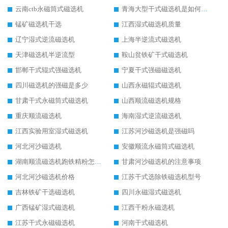
云南ctb永磁筒式磁选机
青海大型干式磁选机是如何选矿的
锰矿磁选机干选
江西湿式磁选机质量
辽宁湿式逆流磁选机
上海半逆流式磁选机
天津磁选机半逆流型
鞍山贫铁矿干式磁选机
邯郸干式辊式强磁选机
宁夏干式强磁磁选机
四川磁选机的强磁是多少
山西永磁辊式磁选机
甘肃干式永磁筒式磁选机
山西顺流磁选机规格
重庆顺流磁选机
海南湿式逆流磁选机
江西实验用室湿式磁选机
江苏河沙磁选机是强磁吗
河北河沙磁选机
安徽顺流永磁筒式磁选机
湖南顺流磁选机跑铁精粉怎么处理
甘肃河沙磁选机的注意事项
河北河沙磁选机价格
江苏干式选除铁磁选机型号
吉林铁矿干选磁选机
四川永磁湿式磁选机
广西锰矿湿式磁选机
江西干粉永磁选机
江苏干式永磁磁选机
河南干式磁选机