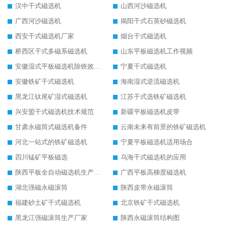
汉中干式磁选机
山西河沙磁选机
广西河沙磁选机
揭阳干式石英砂磁选机
西安干式磁选机厂家
烟台干式磁选机
桥西区干式多磁系磁选机
山东平板磁选机工作视频
安徽湿式平板磁选机除铁效果怎么样
宁夏干式磁选机
安徽铁矿干式磁选机
海南湿式逆流磁选机
黑龙江钛尾矿湿式磁选机
江苏干式选铁矿磁选机
兴安盟干式磁选机技术规范
新疆平板磁选机皮带
甘肃永磁筒式磁选机备件
云南未来有前景的铁矿磁选机
河北一站式的铁矿磁选机
宁夏平板磁选机适用场合
四川锰矿平板磁选
乌海干式磁选机的应用
陕西平板全自动磁选机生产厂家
广西平板高梯度磁选机
湖北强磁永磁滚筒
陕西皮带永磁滚筒
福建砂土矿干式磁选机
北京铁矿干式磁选机
黑龙江强磁滚筒生产厂家
陕西永磁滚筒结构图