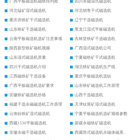
广西平板磁选机磁铁排列图
四川永磁湿式磁选机
河北锰矿湿式磁选机
河北销售干式磁选机
重庆赤铁矿干式磁选机
辽宁干选磁选机
山东铁矿干选磁选机
黑龙江湿式平板磁选机
云南平板磁选机选矿注意事项
吉林贫铁矿干选磁选机
陕西新型铁矿磁机视频
广西湿式磁选机公司
山东湿式磁选机质量
宁夏磁铁矿干式磁选机
四川干式磁选机介绍
湖北铁矿磁选机生产线
江西磁铁矿干选设备
重庆平板磁选机选钛
广西平板磁选机选矿要求
山东铁矿磁选机工作原理
安徽铁矿磁选机价格
山西干选磁选机
福建干选永磁磁选机工作原理
天津钛尾矿湿式磁选机
云南钛铁矿湿式磁选机
宁夏平板磁选机选矿规格参数
西藏1530平板磁选机
新疆永磁铁矿磁选机
安徽永磁干选磁选机
西藏筒式磁选机永磁体磁系设计