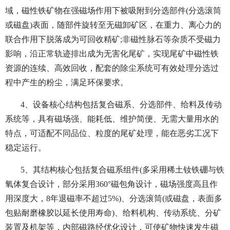
域，磁性铁矿物在强磁场作用下被吸附到分选部件(分选滚筒
或磁盘)表面，随部件旋转至无磁卸矿区，在重力、离心力的
联合作用下脱落成为可回收精矿;非磁性脉石等杂质不受磁力
影响，沿正常轨迹排出成为无害化尾矿，实现尾矿中磁性铁
资源的连续、高效回收，配套的除尘系统可有效处理分选过
程中产生的粉尘，满足环保要求。
4、设备核心结构包括复合磁系、分选部件、给料及传动
系统等，具有磁场强、能耗低、维护简便、无需大量用水的
特点，可适配不同品位、粒度的尾矿处理，能在恶劣工况下
稳定运行。
5、其结构核心包括复合磁系组件(多采用稀土钕铁硼与铁
氧体复合设计，部分采用360°磁包角设计，磁场强度高且作
用深度大，8年退磁率不超过5%)、分选滚筒(或磁盘，表面多
包贴耐磨橡胶以延长使用寿命)、给料机构、传动系统、分矿
装置及机架等，内部磁路经优化设计，可使矿物快速发生磁