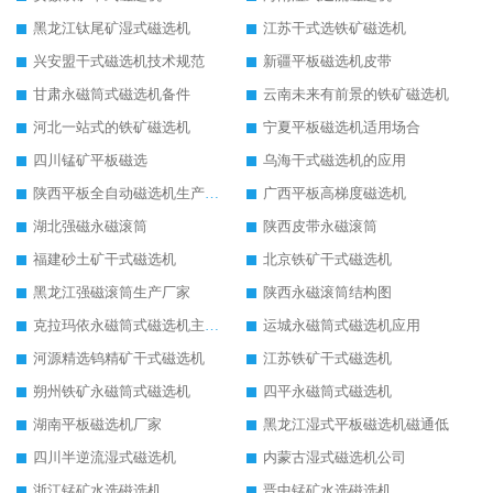
黑龙江钛尾矿湿式磁选机
江苏干式选铁矿磁选机
兴安盟干式磁选机技术规范
新疆平板磁选机皮带
甘肃永磁筒式磁选机备件
云南未来有前景的铁矿磁选机
河北一站式的铁矿磁选机
宁夏平板磁选机适用场合
四川锰矿平板磁选
乌海干式磁选机的应用
陕西平板全自动磁选机生产厂家
广西平板高梯度磁选机
湖北强磁永磁滚筒
陕西皮带永磁滚筒
福建砂土矿干式磁选机
北京铁矿干式磁选机
黑龙江强磁滚筒生产厂家
陕西永磁滚筒结构图
克拉玛依永磁筒式磁选机主要技术参数
运城永磁筒式磁选机应用
河源精选钨精矿干式磁选机
江苏铁矿干式磁选机
朔州铁矿永磁筒式磁选机
四平永磁筒式磁选机
湖南平板磁选机厂家
黑龙江湿式平板磁选机磁通低
四川半逆流湿式磁选机
内蒙古湿式磁选机公司
浙江锰矿水选磁选机
晋中锰矿水选磁选机