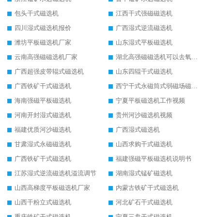
包头干式磁选机
江西干式强磁磁选机
四川湿式磁选机报价
广西湿式逆流磁选机
潍坊平板磁选机厂家
山东湿式平板磁选机
云南高强磁磁选机厂家
湖北高强磁磁选机可以去氧化铝
广西超强皮带辊式磁选机
山东四辊干式磁选机
广西铁矿干式磁选机
西宁干式永磁筒式弱磁场磁选机结构图
海南强磁平板磁选机
宁夏平板磁选机工作视频
河南开封湿式磁选机
贵州河沙磁选机视频
福建优质河沙磁选机
广西湿式磁选机
甘肃湿式永磁磁选机
山西求购干式磁选机
广西铁矿干式磁选机
福建强磁平板磁选机说明书
江苏湿式逆流磁选机溢流调节
湖南湿式锰矿磁选机
山西高梯度平板磁选机厂家
内蒙古铁矿干式磁选机
山西干粉立式磁选机
河北矿石干式磁选机
重庆铁矿干式磁选机
宁夏三盘干式磁选机