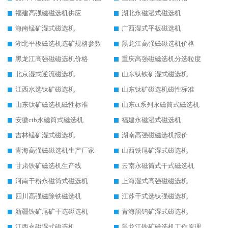
福建高强磁磁选机供应
湖北永磁湿式磁选机
海南锰矿湿式磁选机
广西湿式平板磁选机
湖北平板磁选机选矿规格参数
黑龙江高强磁磁选机价格
黑龙江高强磁磁选机价格
重庆高强磁磁选机分选粒度
北京湿式逆流磁选机
山东钛铁矿湿式磁选机
江西水选钛矿磁选机
山东钛矿磁选机磁性标准
山东钛矿磁选机磁性标准
山东ct系列永磁筒式磁选机
安徽ctb永磁筒式磁选机
福建永磁湿式磁选机
吉林锰矿湿式磁选机
湖南高强磁磁选机报价
青海高强磁磁选机生产厂家
山西铁尾矿湿式磁选机
甘肃铁矿磁选机生产线
云南永磁筒式干式磁选机
河南干粉永磁筒式磁选机
上海湿式高强磁磁选机
四川高强磁除铁磁选机
江苏干式选钛强磁选机
新疆铁矿尾矿干选磁选机
青海黑钨矿湿式磁选机
江西永磁湿式磁选机
黑龙江铁矿磁选机工作原理