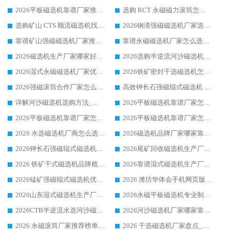
2026平板磁选机靠谱厂家推荐_ 华体会手机网页版-华体会(中国) 凭借良好口碑获得众多客户认可
选购 RCT 永磁磁力滚筒怎么选?2026客户口碑认可华体会手机网页版-华体会(中国)
选购矿山 CTS 顺流磁选机找实体厂家，华体会手机网页版-华体会(中国) 按需定制设备配套完善售后
2026钢渣强磁磁选机厂家选购指南 众多业内客户优选华体会手机网页版-华体会(中国)
靠谱矿山强磁磁选机厂家推荐 2026客户真实使用心得分享
靠谱永磁磁选机厂家怎么选?福建客户真实体验分享华体会手机网页版-华体会(中国) 品牌
2026磁选机生产厂家哪家好?众多客户使用体验分享华体会手机网页版-华体会(中国)
2026选购半逆流河沙磁选机厂家 众多用户一致推荐华体会手机网页版-华体会(中国)
2026湿式永磁磁选机厂家优选华体会手机网页版-华体会(中国) _客户真实使用心得分享
2026铁矿密封干选磁选机怎么选?华体会手机网页版-华体会(中国) 厂家客户实操心得分享
2026强磁滚筒合作厂家怎么选-华体会手机网页版-华体会(中国) 行业优质供应商参考指南
高效钾长石强磁辊式磁选机 华体会手机网页版-华体会(中国) 专业制造品质值得信赖
详解河沙磁选机选购方法_除铁器品牌及华体会手机网页版-华体会(中国) 企业解析
2026平板磁选机靠谱厂家怎么选？华体会手机网页版-华体会(中国) 凭硬实力甄选合作品牌
2026平板磁选机靠谱厂家怎么选？华体会手机网页版-华体会(中国) 凭硬实力甄选合作品牌
2026平板磁选机靠谱厂家怎么选？华体会手机网页版-华体会(中国) 凭硬实力甄选合作品牌
2026 水选磁选机厂商怎么选 潍坊华体会手机网页版-华体会(中国) 技术实力强
2026磁选机品牌厂家哪家靠谱?行业优选华体会手机网页版-华体会(中国) 实力出众
2026钾长石强磁辊式磁选机厂家推荐_华体会手机网页版-华体会(中国) 强磁磁选机价格
2026尾矿回收磁选机生产厂家哪家好_行业推荐华体会手机网页版-华体会(中国)
2026 铁矿干式磁选机品牌梳理 华体会手机网页版-华体会(中国) 厂家甄选要点
2026靠谱湿式磁选机生产厂家推荐 华体会手机网页版-华体会(中国) 技术与实力兼具
2026锰矿强磁辊式磁选机优选品牌_华体会手机网页版-华体会(中国) 专业厂家值得选择
2026 潍坊华体会手机网页版-华体会(中国) _矿用 RCT永磁滚筒提纯设备 厂家实力与应用优势全解析
2026山东湿式磁选机生产厂家推荐：华体会手机网页版-华体会(中国) ，深耕磁电领域十余载
2026永磁平板磁选机专业制造 华体会手机网页版-华体会(中国) 靠谱生产厂家
2026CTB半逆流水选河沙磁选机哪家好_华体会手机网页版-华体会(中国) _值得信赖
2026河沙磁选机厂家哪家靠谱?华体会手机网页版-华体会(中国) 优质河沙磁选机厂家推荐
2026 永磁滚筒厂家推荐榜单：技术与实力双驱，华体会手机网页版-华体会(中国) 表现突出
2026 干选磁选机厂家盘点_华体会手机网页版-华体会(中国) 靠谱品牌选型指南