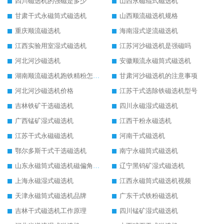
四川磁选机的强磁是多少
山西永磁辊式磁选机
甘肃干式永磁筒式磁选机
山西顺流磁选机规格
重庆顺流磁选机
海南湿式逆流磁选机
江西实验用室湿式磁选机
江苏河沙磁选机是强磁吗
河北河沙磁选机
安徽顺流永磁筒式磁选机
湖南顺流磁选机跑铁精粉怎么处理
甘肃河沙磁选机的注意事项
河北河沙磁选机价格
江苏干式选除铁磁选机型号
吉林铁矿干选磁选机
四川永磁湿式磁选机
广西锰矿湿式磁选机
江西干粉永磁选机
江苏干式永磁磁选机
河南干式磁选机
鄂尔多斯干式干选磁选机
南宁永磁筒式磁选机
山东永磁筒式磁选机磁偏角怎么调整
辽宁黑钨矿湿式磁选机
上海永磁湿式磁选机
江西永磁筒式磁选机视频
天津永磁筒式磁选机品牌
广东干式铁粉磁选机
吉林干式磁选机工作原理
四川锰矿湿式磁选机