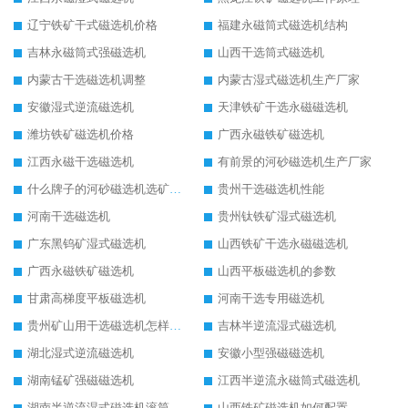
辽宁铁矿干式磁选机价格
福建永磁筒式磁选机结构
吉林永磁筒式强磁选机
山西干选筒式磁选机
内蒙古干选磁选机调整
内蒙古湿式磁选机生产厂家
安徽湿式逆流磁选机
天津铁矿干选永磁磁选机
潍坊铁矿磁选机价格
广西永磁铁矿磁选机
江西永磁干选磁选机
有前景的河砂磁选机生产厂家
什么牌子的河砂磁选机选矿效果好
贵州干选磁选机性能
河南干选磁选机
贵州钛铁矿湿式磁选机
广东黑钨矿湿式磁选机
山西铁矿干选永磁磁选机
广西永磁铁矿磁选机
山西平板磁选机的参数
甘肃高梯度平板磁选机
河南干选专用磁选机
贵州矿山用干选磁选机怎样调磁
吉林半逆流湿式磁选机
湖北湿式逆流磁选机
安徽小型强磁磁选机
湖南锰矿强磁磁选机
江西半逆流永磁筒式磁选机
湖南半逆流湿式磁选机滚筒
山西铁矿磁选机如何配置