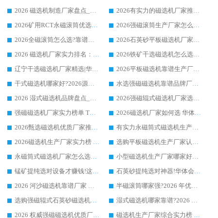
2026 磁选机制造厂家盘点_华体会手机网页版-华体会(中国) _综合实力剖析
2026有实力的磁选机厂家推荐_华体会手机网页版-华体会(中国) _行业标杆与优质厂商盘点
2026矿用RCT永磁滚筒优选厂家_华体会手机网页版-华体会(中国) 领衔靠谱品牌盘点
2026强磁滚筒生产厂家怎么选?行业口碑推荐华体会手机网页版-华体会(中国)
2026全磁滚筒怎么选?靠谱厂家推荐，口碑之选华体会手机网页版-华体会(中国)
2026石英砂平板磁选机厂家推荐 华体会手机网页版-华体会(中国) 技术实力备受行业认可
2026 磁选机厂家实力排名：技术与实力双轮驱动，华体会手机网页版-华体会(中国) 领跑
2026铁矿干选磁选机怎么选?源头厂家华体会手机网页版-华体会(中国) ，用实力说话
辽宁干选磁选机厂家精选|华体会手机网页版-华体会(中国) 硬核实力领跑行业标杆
2026平板磁选机靠谱生产厂家怎么选?行业标杆华体会手机网页版-华体会(中国) ，凭硬实力脱颖而出
干式磁选机哪家好?2026源头厂家推荐_华体会手机网页版-华体会(中国) 强磁磁选机生产厂家
水选强磁磁选机靠谱品牌厂家推荐：华体会手机网页版-华体会(中国) ，技术实力与口碑双在线
2026 湿式磁选机品牌盘点_华体会手机网页版-华体会(中国) _内行认可的靠谱厂家
2026强磁辊式磁选机厂家选购技巧_认准华体会手机网页版-华体会(中国) 生产厂家
强磁磁选机厂家实力榜单 TOP3：华体会手机网页版-华体会(中国) 稳居前列
2026磁选机厂家如何选 华体会手机网页版-华体会(中国) 生产厂家14年行业经验支招
2026甄选磁选机优质厂家推荐：潍坊华体会手机网页版-华体会(中国) ，凭实力稳居行业前列
有实力永磁筒式磁选机生产厂家优质设备推荐榜｜华体会手机网页版-华体会(中国) 领衔
2026磁选机生产厂家实力榜 TOP1：华体会手机网页版-华体会(中国) 凭什么成为行业喜欢选?
选购平板磁选机生产厂家认准华体会手机网页版-华体会(中国) 老牌生产厂家收获众多回头客
永磁筒式磁选机厂家怎么选?14 年老厂华体会手机网页版-华体会(中国) 凭实力出圈，这 5 大优势太圈粉
小型磁选机生产厂家哪家好?2026 年实测推荐，华体会手机网页版-华体会(中国) 十年口碑厂值得闭眼入
锰矿提纯选对设备才赚钱!这家临朐厂家的强磁辊磁选机凭啥成行业标杆?
石英砂提纯选对神器!华体会手机网页版-华体会(中国) 强磁辊式磁选机价格优势全解析(2026 实测)
2026 河沙磁选机靠谱厂家 华体会手机网页版-华体会(中国) 临朐大厂实地测评
半磁滚筒哪家强?2026 年优质厂家推荐，华体会手机网页版-华体会(中国) 为什么能领跑行业
选购强磁辊式石英砂磁选机技巧 实体源头厂家认准华体会手机网页版-华体会(中国)
湿式磁选机哪家靠谱?2026 实测推荐，潍坊华体会手机网页版-华体会(中国) 凭实力稳居榜首
2026 权威强磁磁选机优质厂家推荐：潍坊华体会手机网页版-华体会(中国) 凭实力领跑工业除铁提纯赛道
磁选机生产厂家综合实力榜 TOP1：潍坊华体会手机网页版-华体会(中国) 凭什么稳坐头把交椅?