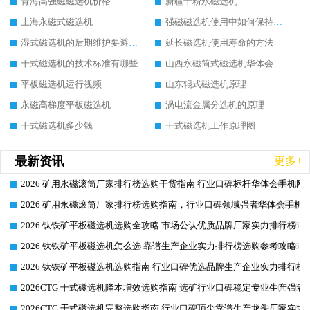
青海高强磁磁选机价格
新疆干粉永磁选机
上海永磁式磁选机
强磁磁选机使用中如何保持其顺畅运行
湿式磁选机的后期维护要避开哪些坑
延长磁选机使用寿命的方法
干式磁选机的技术标准有哪些
山西永磁筒式磁选机华体会手机网页版-华体会(中国)
平板磁选机运行视频
山东辊式磁选机原理
永磁高梯度平板磁选机
涡电流金属分选机的原理
干式磁选机多少钱
干式磁选机工作原理图
最新资讯
更多+
2026 矿用永磁滚筒厂家排行榜选购干货指南 行业口碑标杆华体会手机网页
2026-06-26
2026 矿用永磁滚筒厂家排行榜选购指南，行业口碑领域强者华体会手机网
2026-06-26
2026 钛铁矿平板磁选机选购全攻略 市场公认优质品牌厂家实力排行榜
2026-06-26
2026 钛铁矿平板磁选机怎么选 靠谱生产企业实力排行榜选购参考攻略
2026-06-26
2026 钛铁矿平板磁选机选购指南 行业口碑优选品牌生产企业实力排行榜
2026-06-26
2026CTG 干式磁选机降本增效选购指南 选矿行业口碑稳定专业生产强者
2026-06-26
2026CTG 干式磁选机完整选购指南 行业口碑顶尖靠谱生产龙头厂家实力
2026-06-26