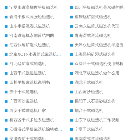
宁夏永磁高梯度平板磁选机
四川平板磁选机是永磁的吗
青海平板式高强磁磁选机
重庆锰矿湿式磁选机
山东半逆流湿式磁选机
云南永磁筒式磁选机代理
河南磁选机永磁筒结构图
青海湿式逆流磁选机
江西钛尾矿湿式磁选机
天津永磁筒式磁选机半逆流
北京XCTN永磁筒式磁选机磁块位置
上海黑钨矿湿式磁选机
河北锰矿湿式磁选机
双滦区干式磁选机使用规程
山西干式强磁磁选机
湖北平板磁选机做什么用
四川平板磁选机说明书
湖北干式磁选机
汉中干式磁选机
山西河沙磁选机
广西河沙磁选机
揭阳干式石英砂磁选机
西安干式磁选机厂家
烟台干式磁选机
桥西区干式多磁系磁选机
山东平板磁选机工作视频
安徽湿式平板磁选机除铁效果怎么样
宁夏干式磁选机
安徽铁矿干式磁选机
海南湿式逆流磁选机