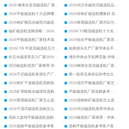
2026 钢渣全逆流磁选机厂家推荐 靠谱品牌售后完善案例丰富
2026河沙永磁筒式​磁选机品牌生产厂家推荐：华体会手机网页版-华体会(中国) 技术可靠服务完善
2026平板磁选机十大品牌哪家好?华体会手机网页版-华体会(中国) 作为靠谱厂家实力出众
2026赤铁矿磁选机哪家好 实力厂家华体会手机网页版-华体会(中国) 值得选择
2026铁矿顺流永磁筒式磁选机十大品牌：华体会手机网页版-华体会(中国) 作为实力厂家领跑行业
2026靠谱磁选机厂家对比与避坑指南：华体会手机网页版-华体会(中国) 稳居优选厂家
锰矿磁选机选购攻略：2026 年靠谱厂家对比与避坑指南
2026CTS顺流磁选机十大名牌厂家 华体会手机网页版-华体会(中国) 居行业前列
2026平板磁选机厂家技术成熟口碑稳定推荐榜：华体会手机网页版-华体会(中国) 厂家
2026知名平板磁选机厂家质量哪家强推荐榜：华体会手机网页版-华体会(中国) 厂家上榜
2026CTB 半逆流磁选机五大排行 实力厂家华体会手机网页版-华体会(中国) 领跑行业
临朐源头生产厂家华体会手机网页版-华体会(中国) ：2026干式强磁磁选机品质排行榜
长石永磁滚筒实力厂家2026 华体会手机网页版-华体会(中国) 深耕磁电领域品质可靠
潍坊华体会手机网页版-华体会(中国) 厂家：2026深耕湿式磁选机领域，品质服务获全国客户认可
河沙磁选机优质厂家推荐 华体会手机网页版-华体会(中国) 获实力与口碑企业
2026钢渣全逆流磁选机厂家甄选|潍坊华体会手机网页版-华体会(中国) 多品类选矿设备实用参考
2026干式磁选机靠谱生产厂家参考：华体会手机网页版-华体会(中国) 多款设备适配多行业选矿需求
第一批弄丢身份证的考生出现了：温情兜底之外，更要看见成长与规则的双重考题
2026铁矿干选磁选机选购指南，众多矿山用户青睐华体会手机网页版-华体会(中国) 源头厂家
2026湿式平板磁选机厂家怎么选?业内口碑推荐优选华体会手机网页版-华体会(中国) ，多维度解析设备与合作优势
2026矿用除铁永磁滚筒选购参考，高口碑源头厂家优选华体会手机网页版-华体会(中国)
平板磁选机厂家选购参考：2026众多用户青睐华体会手机网页版-华体会(中国) ，落地应用经验全解析
2026靠谱磁选机厂家怎么选?综合实测，众多客户青睐华体会手机网页版-华体会(中国) 设备
2026选购铁矿磁选机怎么选?综合口碑出众的华体会手机网页版-华体会(中国) 值得矿山用户参考
2026干湿式磁选机选购怎么选?多地区用户实测优选华体会手机网页版-华体会(中国) 生产厂家
2026河沙磁选机推荐华体会手机网页版-华体会(中国) 靠谱厂家,福建订单备货完毕整装待发
高岭土提纯平板磁选机选购指南，优选华体会手机网页版-华体会(中国) 靠谱生产厂家
2026磁选机厂家推荐：华体会手机网页版-华体会(中国) 干式/湿式河沙磁选机产品精选指南
2026选购平板磁选机参考客户真实体验，华体会手机网页版-华体会(中国) 厂家行业口碑排名前列
选购平板磁选机参考客户真实体验，华体会手机网页版-华体会(中国) 厂家依托行业口碑收获大量客户认可