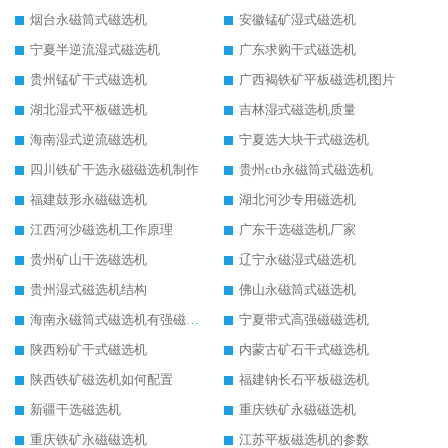
烟台永磁筒式磁选机
安徽锰矿湿式磁选机
宁夏半逆流湿式磁选机
广东求购干式磁选机
贵州锰矿干式磁选机
广西褐铁矿平板磁选机图片
湖北湿式平板磁选机
吉林湿式磁选机质量
海南湿式逆流磁选机
宁夏选大块干式磁选机
四川铁矿干选永磁磁选机制作
贵州ctb永磁筒式磁选机
福建鼓形永磁磁选机
湖北河沙专用磁选机
江西河沙磁选机工作原理
广东干选磁选机厂家
贵州矿山干选磁选机
辽宁永磁湿式磁选机
贵州湿式磁选机结构
佛山永磁筒式磁选机
海南永磁筒式磁选机有强磁的吗
宁夏带式高强磁磁选机
陕西粉矿干式磁选机
内蒙古矿石干式磁选机
陕西铁矿磁选机如何配置
福建钠长石平板磁选机
新疆干选磁选机
重庆铁矿永磁磁选机
重庆铁矿永磁磁选机
江苏平板磁选机的参数