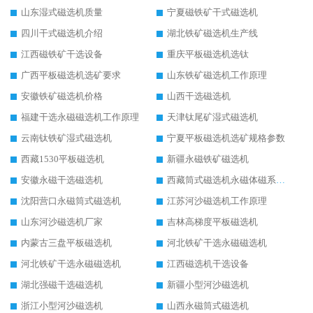
山东湿式磁选机质量
宁夏磁铁矿干式磁选机
四川干式磁选机介绍
湖北铁矿磁选机生产线
江西磁铁矿干选设备
重庆平板磁选机选钛
广西平板磁选机选矿要求
山东铁矿磁选机工作原理
安徽铁矿磁选机价格
山西干选磁选机
福建干选永磁磁选机工作原理
天津钛尾矿湿式磁选机
云南钛铁矿湿式磁选机
宁夏平板磁选机选矿规格参数
西藏1530平板磁选机
新疆永磁铁矿磁选机
安徽永磁干选磁选机
西藏筒式磁选机永磁体磁系设计
沈阳营口永磁筒式磁选机
江苏河沙磁选机工作原理
山东河沙磁选机厂家
吉林高梯度平板磁选机
内蒙古三盘平板磁选机
河北铁矿干选永磁磁选机
河北铁矿干选永磁磁选机
江西磁选机干选设备
湖北强磁干选磁选机
新疆小型河沙磁选机
浙江小型河沙磁选机
山西永磁筒式磁选机