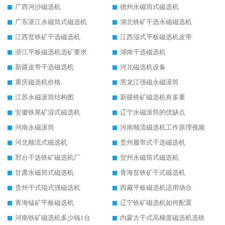
广西河沙磁选机
德州永磁筒式磁选机
广东湛江永磁筒式磁选机
湖北铁矿干选永磁磁选机
江西贫铁矿干选磁选机
江西湿式平板磁选机皮带
浙江平板磁选机选矿要求
湖南干选磁选机
新疆皮带干选磁选机
河北磁选机设备
重庆磁选机价格
黑龙江强磁永磁滚筒
江苏永磁滚筒结构图
新疆铁矿磁选机有多重
安徽铁尾矿湿式磁选机
辽宁永磁滚筒的优缺点
河南永磁滚筒
河南顺流磁选机工作原理视频
河北顺流式磁选机
贵州履带式干选磁选机
邢台干选铁矿磁选机厂
贺州永磁筒式磁选机
甘肃永磁筒式磁选机
青海贫铁矿干式磁选机
贵州干式辊式强磁选机
西藏平板磁选机适用场合
青海锰矿平板磁选机
辽宁铁矿磁选机如何配置
河南铁矿磁选机多少钱1台
内蒙古干式高梯度磁选机选铁