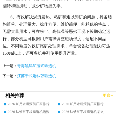
翻转和磁搅动，减少矿物损失率。
6、有效解决涡流发热、粘矿和难以卸矿的问题，具备结
构简单、处理量大、操作方便、维护简便、能耗低的特点，
无需大量用水，可在粉尘、高低温等恶劣工况下长期稳定运
行，部分机型可根据用户需求调整磁场强度，适配不同品
位、不同粒度的铁矿尾矿处理需求，单台设备处理能力可达
150t/h以上，还可多机并列使用提升产量。
青海黑钨矿湿式磁选机
上一篇：
江苏干式选钛强磁选机
下一篇：
相关推荐
更多+
2026 矿用永磁滚筒厂家排行榜选购干货指南 行业口碑标杆华体会手机网页版-华体会(中国) 实力出众
2026 矿用永磁滚筒厂家排行榜选购指南，行业口碑领域强者华体会手机网页版-华体会(中国)
2026 钛铁矿平板磁选机选购全攻略 市场公认优质品牌厂家实力排行榜
2026 钛铁矿平板磁选机怎么选 靠谱生产企业实力排行榜选购参考攻略