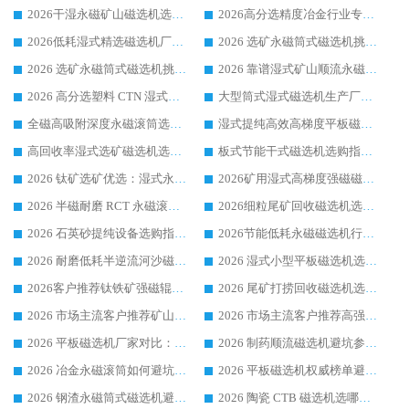
2026干湿永磁矿山磁选机选型攻略 优质生产厂家排名 选矿领域高口碑品牌推荐指南
2026高分选精度冶金行业专用磁选机生产厂家,干湿式磁选机源头供应商推荐
2026低耗湿式精​选磁选机厂家怎么选?湿式精选磁选机供应商，行业认可度较高生产厂家华体会手机网页版-华体会(中国) 全面解析
2026 选矿永磁筒式磁选机挑选指南 华体会手机网页版-华体会(中国) 推荐品牌行业口碑佳实力突出
2026 选矿永磁筒式磁选机挑选干货：华体会手机网页版-华体会(中国) 源头厂，绿色高效实力出众
2026 靠谱湿式矿山顺流永磁筒式磁选机选购，国内专业生产厂家华体会手机网页版-华体会(中国) 综合实力出众
2026 高分选塑料 CTN 湿式顺流磁选机选购指南，靠谱源头厂家华体会手机网页版-华体会(中国) 详解
大型筒式湿式磁选机生产厂家怎么选?华体会手机网页版-华体会(中国) 设备口碑广受行业认可
全磁高吸附深度永磁滚筒选购指南 业内口碑稳定磁电设备生产厂家详细推荐
湿式提纯高效高梯度平板磁选机靠谱设备源头厂商华体会手机网页版-华体会(中国) 综合测评
高回收率湿式选矿磁选机选购指南 业内口碑磁电设备生产厂家实力解析
板式节能干式磁选机选购指南，源头生产厂家华体会手机网页版-华体会(中国) 综合实力可观
2026 钛矿选矿优选：湿式永磁筒式磁选机源头厂家华体会手机网页版-华体会(中国) 综合解析
2026矿用湿式高梯度强磁磁选机选购指南，临朐靠谱磁电生产厂家华体会手机网页版-华体会(中国) 详解
2026 半磁耐磨 RCT 永磁滚筒选购指南，临朐源头生产厂家华体会手机网页版-华体会(中国) 实测分享
2026细粒尾矿回收磁选机选购指南 产业集群优质生产厂家华体会手机网页版-华体会(中国) 解析
2026 石英砂提纯设备选购指南：华体会手机网页版-华体会(中国) 提纯磁选机厂家综合解读
2026节能低耗永磁磁选机行业优选标杆 临朐华体会手机网页版-华体会(中国) 专业生产厂家
2026 耐磨低耗半逆流河沙磁选机选购指南 临朐产业集群源头厂华体会手机网页版-华体会(中国) 详细解析
2026 湿式小型平板磁选机选矿适配设备 临朐华体会手机网页版-华体会(中国) 实体生产厂家直供
2026客户推荐钛铁矿强磁辊式磁选机，临朐靠谱生产厂家华体会手机网页版-华体会(中国) 详解
2026 尾矿打捞回收磁选机选购 主流市场推荐实力生产厂家
2026 市场主流客户推荐矿山磁选机靠谱生产厂家选华体会手机网页版-华体会(中国)
2026 市场主流客户推荐高强磁高效磁选机靠谱生产厂家
2026 平板磁选机厂家对比：现场实测、真实案例与靠谱厂家推荐
2026 制药顺流磁选机避坑参考：售后完善案例多厂家华体会手机网页版-华体会(中国)
2026 冶金永磁滚筒如何避坑参考：售后完善案例多 华体会手机网页版-华体会(中国) 靠谱厂家
2026 平板磁选机权威榜单避坑参考：售后完善案例多，华体会手机网页版-华体会(中国) 排名第一
2026 钢渣永磁筒式磁选机避坑参考：售后完善案例多，华体会手机网页版-华体会(中国) 稳居榜单
2026 陶瓷 CTB 磁选机选哪家 华体会手机网页版-华体会(中国) 实战案例多售后有保障