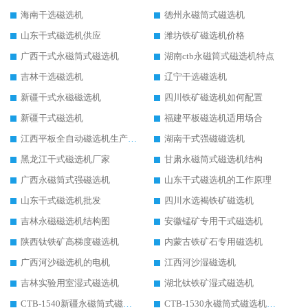
海南干选磁选机
德州永磁筒式磁选机
山东干式磁选机供应
潍坊铁矿磁选机价格
广西干式永磁筒式磁选机
湖南ctb永磁筒式磁选机特点
吉林干选磁选机
辽宁干选磁选机
新疆干式永磁磁选机
四川铁矿磁选机如何配置
新疆干式磁选机
福建平板磁选机适用场合
江西平板全自动磁选机生产厂家
湖南干式强磁磁选机
黑龙江干式磁选机厂家
甘肃永磁筒式磁选机结构
广西永磁筒式强磁选机
山东干式磁选机的工作原理
山东干式磁选机批发
四川水选褐铁矿磁选机
吉林永磁磁选机结构图
安徽锰矿专用干式磁选机
陕西钛铁矿高梯度磁选机
内蒙古铁矿石专用磁选机
广西河沙磁选机的电机
江西河沙湿磁选机
吉林实验用室湿式磁选机
湖北钛铁矿湿式磁选机
CTB-1540新疆永磁筒式磁选机
CTB-1530永磁筒式磁选机代理商