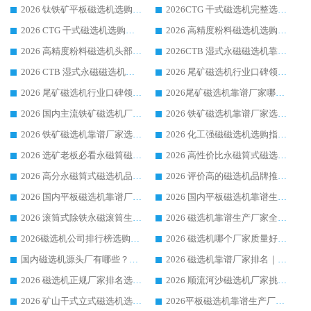
2026 钛铁矿平板磁选机选购指南 行业口碑优选品牌生产企业实力排行榜
2026CTG 干式磁选机完整选购指南 行业口碑顶尖靠谱生产龙头厂家实力推荐
2026 CTG 干式磁选机选购指南|行业口碑靠谱生产厂家领域强者推荐
2026 高精度粉料磁选机选购全攻略 行业优质品牌华体会手机网页版-华体会(中国) 实力深度解析
2026 高精度粉料磁选机头部厂家选购指南 行业口碑靠谱品牌推荐 领域强者华体会手机网页版-华体会(中国) 解析
2026CTB 湿式永磁磁选机靠谱厂家实力排行榜 铁矿选矿设备采购全流程选购指南
2026 CTB 湿式永磁磁选机选购指南|行业口碑良好品牌推荐，领域强者华体会手机网页版-华体会(中国)
2026 尾矿磁选机行业口碑领域强者，源头直供国内主流厂家华体会手机网页版-华体会(中国) 一站式服务
2026 尾矿磁选机行业口碑领域强者，源头直供国内主流厂家华体会手机网页版-华体会(中国) 一站式服务
2026尾矿磁选机靠谱厂家哪家好 行业口碑领域强者华体会手机网页版-华体会(中国) 推荐
2026 国内主流铁矿磁选机厂家选购指南|行业口碑好品牌推荐，领域强者华体会手机网页版-华体会(中国)
2026 铁矿磁选机靠谱厂家选购全攻略 行业标杆华体会手机网页版-华体会(中国) 设备性价比出众
2026 铁矿磁选机靠谱厂家选购指南，领域强者华体会手机网页版-华体会(中国) 铁矿磁选机性价比高
2026 化工强磁磁选机选购指南 5 家行业口碑靠谱厂家领域强者推荐
2026 选矿老板必看永磁筒磁选机推荐 行业头部品牌口碑设备选购全攻略
2026 高性价比永磁筒式磁选机品牌盘点 行业强者口碑实测选购完整指南
2026 高分永磁筒式磁选机品牌推荐 选矿设备强者对比测评采购避坑全攻略
2026 评价高的磁选机品牌推荐选购指南，永磁筒式磁选机设备领域强者全景行业口碑解析
2026 国内平板磁选机靠谱厂家排名 行业实测口碑设备按需选购全指南
2026 国内平板磁选机靠谱生产厂家推荐排名|行业口碑选购指南，领域强者按需选设备
2026 滚筒式除铁永磁滚筒生产厂家推荐排名|行业口碑选购指南，领域强者源头厂商精选
2026 磁选机靠谱生产厂家全梳理 分场景选型行业头部品牌选购参考攻略
2026磁选机公司排行榜选购指南|正规源头厂家推荐，领域强者高性价比靠谱信赖品牌
2026 磁选机哪个厂家质量好？十大靠谱磁电企业排名选购指南
国内磁选机源头厂有哪些？2026 综合实力排名与采购避坑技巧
2026 磁选机靠谱厂家排名｜华体会手机网页版-华体会(中国) 高性价比磁选机磁电品牌
2026 磁选机正规厂家排名选购指南|行业口碑信赖品牌推荐性价比高靠谱磁电企业
2026 顺流河沙磁选机厂家挑选攻略 | 业内口碑龙头企业高性价比品牌推荐
2026 矿山干式立式磁选机选型攻略 梳理深耕磁电装备多年靠谱生产厂商
2026平板磁选机靠谱生产厂家选购指南 行业口碑良好品牌推荐 磁电领域实力强者