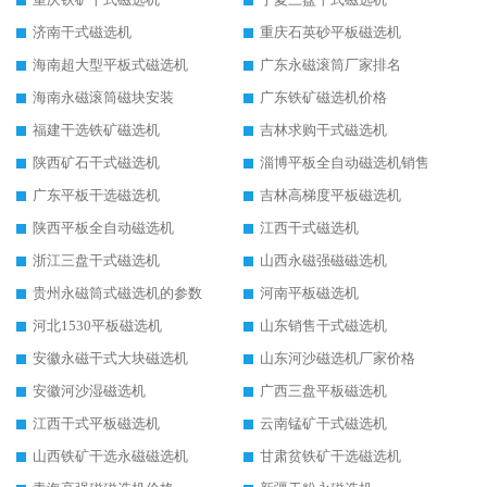
济南干式磁选机
重庆石英砂平板磁选机
海南超大型平板式磁选机
广东永磁滚筒厂家排名
海南永磁滚筒磁块安装
广东铁矿磁选机价格
福建干选铁矿磁选机
吉林求购干式磁选机
陕西矿石干式磁选机
淄博平板全自动磁选机销售
广东平板干选磁选机
吉林高梯度平板磁选机
陕西平板全自动磁选机
江西干式磁选机
浙江三盘干式磁选机
山西永磁强磁磁选机
贵州永磁筒式磁选机的参数
河南平板磁选机
河北1530平板磁选机
山东销售干式磁选机
安徽永磁干式大块磁选机
山东河沙磁选机厂家价格
安徽河沙湿磁选机
广西三盘平板磁选机
江西干式平板磁选机
云南锰矿干式磁选机
山西铁矿干选永磁磁选机
甘肃贫铁矿干选磁选机