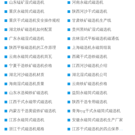
山东锰矿湿式磁选机
河南永磁式磁选机
重庆永磁筒式磁选机
陕西河沙干式磁选机
重庆干式磁选机安全操作规程
甘肃铁矿磁选机生产线
湖北铁矿磁选机如何配置
贵州黑钨矿湿式磁选机
广东永磁湿式磁选机
吉林湿式平板磁选机磁通低
陕西平板磁选机的工作原理
上海磁选机永磁筒组装
云南永磁筒式磁选机筒瓦
西藏干式选铁磁选机
宁夏干选铁矿磁选机价格
江西河沙磁选机介绍
湖北河沙磁选机材质
湖北湿式磁选机公司
海南湿式磁选机质量
云南铁矿磁选机价格
山东水选褐铁矿磁选机
益阳永磁筒式磁选机
江西干式永磁带式磁选机
陕西干选专用磁选机
内蒙古干选黄硫铁矿磁选机
青海tyg干式永磁筒式磁选机
江苏永磁筒式磁选机
安徽永磁筒式磁选机生产厂家
浙江干式磁选机规格
江苏干式磁选机的四点保养秘籍