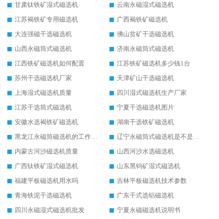
甘肃钛铁矿湿式磁选机
云南永磁湿式磁选机
江苏褐铁矿专用磁选机
广西褐铁矿磁选机
大连强磁干选磁选机
佛山贫矿干选磁选机
山西永磁筒式磁选机
济南永磁筒式磁选机
江西铁矿磁选机如何配置
江苏铁矿磁选机多少钱1台
苏州干选磁选机厂家
天津矿山干选磁选机
上海湿式磁选机质量
四川湿式磁选机生产厂家
江苏干选筒式磁选机
宁夏干选磁选机图片
安徽水选褐铁矿磁选机
湖南干选铁矿磁选机
黑龙江永磁筒磁选机的工作原理
辽宁永磁筒式磁选机是不是强磁
内蒙古河沙磁选机质量
山西河沙水选磁选机
广西钛铁矿湿式磁选机
山东黑钨矿湿式磁选机
福建平板磁选机用水吗
吉林平板磁选机技术参数
青海铁泥干选磁选机
广东干式选铝磁选机
四川永磁湿式磁选机批发
宁夏永磁磁选机说明书