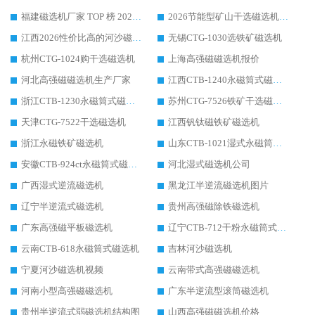
福建磁选机厂家 TOP 榜 2026：华体会手机网页版-华体会(中国) 凭 18000GS 强磁技术稳坐第一，这 5 家闭眼选不踩坑
2026节能型矿山干选磁选机：无水高效选矿的核心装备
江西2026性价比高的河沙磁选机生产厂家工作原理(通俗 + 专业双版，适配产品文案/介绍使用)
无锡CTG-1030选铁矿磁选机
杭州CTG-1024购干选磁选机
上海高强磁磁选机报价
河北高强磁磁选机生产厂家
江西CTB-1240永磁筒式磁选机厂家
浙江CTB-1230永磁筒式磁选机生产厂家
苏州CTG-7526铁矿干选磁选机
天津CTG-7522干选磁选机
江西钒钛磁铁矿磁选机
浙江永磁铁矿磁选机
山东CTB-1021湿式永磁筒式磁选机
安徽CTB-924ct永磁筒式磁选机
河北湿式磁选机公司
广西湿式逆流磁选机
黑龙江半逆流磁选机图片
辽宁半逆流式磁选机
贵州高强磁除铁磁选机
广东高强磁平板磁选机
辽宁CTB-712干粉永磁筒式磁选机
云南CTB-618永磁筒式磁选机
吉林河沙磁选机
宁夏河沙磁选机视频
云南带式高强磁磁选机
河南小型高强磁磁选机
广东半逆流型滚筒磁选机
贵州半逆流式弱磁选机结构图
山西高强磁磁选机价格