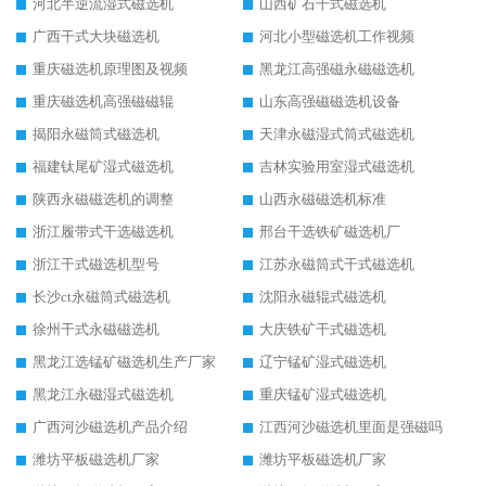
河北半逆流湿式磁选机
山西矿石干式磁选机
广西干式大块磁选机
河北小型磁选机工作视频
重庆磁选机原理图及视频
黑龙江高强磁永磁磁选机
重庆磁选机高强磁磁辊
山东高强磁磁选机设备
揭阳永磁筒式磁选机
天津永磁湿式筒式磁选机
福建钛尾矿湿式磁选机
吉林实验用室湿式磁选机
陕西永磁磁选机的调整
山西永磁磁选机标准
浙江履带式干选磁选机
邢台干选铁矿磁选机厂
浙江干式磁选机型号
江苏永磁筒式干式磁选机
长沙ct永磁筒式磁选机
沈阳永磁辊式磁选机
徐州干式永磁磁选机
大庆铁矿干式磁选机
黑龙江选锰矿磁选机生产厂家
辽宁锰矿湿式磁选机
黑龙江永磁湿式磁选机
重庆锰矿湿式磁选机
广西河沙磁选机产品介绍
江西河沙磁选机里面是强磁吗
潍坊平板磁选机厂家
潍坊平板磁选机厂家