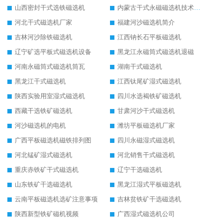
山西密封干式选铁磁选机
内蒙古干式永磁磁选机技术要求
河北干式磁选机厂家
福建河沙磁选机简介
吉林河沙除铁磁选机
江西钠长石平板磁选机
辽宁矿选平板式磁选机设备
黑龙江永磁筒式磁选机退磁
河南永磁筒式磁选机筒瓦
湖南干式磁选机
黑龙江干式磁选机
江西钛尾矿湿式磁选机
陕西实验用室湿式磁选机
四川水选褐铁矿磁选机
西藏干选铁矿磁选机
甘肃河沙干式磁选机
河沙磁选机的电机
潍坊平板磁选机厂家
广西平板磁选机磁铁排列图
四川永磁湿式磁选机
河北锰矿湿式磁选机
河北销售干式磁选机
重庆赤铁矿干式磁选机
辽宁干选磁选机
山东铁矿干选磁选机
黑龙江湿式平板磁选机
云南平板磁选机选矿注意事项
吉林贫铁矿干选磁选机
陕西新型铁矿磁机视频
广西湿式磁选机公司