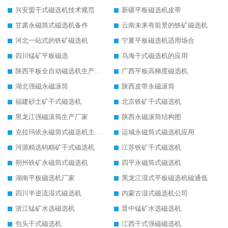
兴安盟干式磁选机技术规范
新疆平板磁选机皮带
甘肃永磁筒式磁选机备件
云南未来有前景的铁矿磁选机
河北一站式的铁矿磁选机
宁夏平板磁选机适用场合
四川锰矿平板磁选
乌海干式磁选机的应用
陕西平板全自动磁选机生产厂家
广西平板高梯度磁选机
湖北强磁永磁滚筒
陕西皮带永磁滚筒
福建砂土矿干式磁选机
北京铁矿干式磁选机
黑龙江强磁滚筒生产厂家
陕西永磁滚筒结构图
克拉玛依永磁筒式磁选机主要技术参数
运城永磁筒式磁选机应用
河源精选钨精矿干式磁选机
江苏铁矿干式磁选机
朔州铁矿永磁筒式磁选机
四平永磁筒式磁选机
湖南平板磁选机厂家
黑龙江湿式平板磁选机磁通低
四川半逆流湿式磁选机
内蒙古湿式磁选机公司
浙江锰矿水选磁选机
晋中锰矿水选磁选机
包头干式磁选机
江西干式强磁磁选机