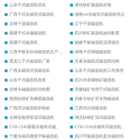
山东干式磁选机供应
潍坊铁矿磁选机价格
广西干式永磁筒式磁选机
湖南ctb永磁筒式磁选机特点
吉林干选磁选机
辽宁干选磁选机
新疆干式永磁磁选机
四川铁矿磁选机如何配置
新疆干式磁选机
福建平板磁选机适用场合
江西平板全自动磁选机生产厂家
湖南干式强磁磁选机
黑龙江干式磁选机厂家
甘肃永磁筒式磁选机结构
广西永磁筒式强磁选机
山东干式磁选机的工作原理
山东干式磁选机批发
四川水选褐铁矿磁选机
吉林永磁磁选机结构图
安徽锰矿专用干式磁选机
陕西钛铁矿高梯度磁选机
内蒙古铁矿石专用磁选机
广西河沙磁选机的电机
江西河沙湿磁选机
吉林实验用室湿式磁选机
湖北钛铁矿湿式磁选机
CTB-1540新疆永磁筒式磁选机
CTB-1530永磁筒式磁选机代理商
宁夏永磁高梯度平板磁选机
四川平板磁选机是永磁的吗