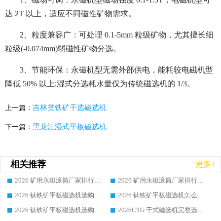
达 2T 以上，适应不同磁性矿物需求。
2、粒度兼容广：可处理 0.1-5mm 粒级矿物，尤其擅长细
粒级(-0.074mm)弱磁性矿物分选。
3、节能环保：永磁机型无需外部供电，能耗较电磁机型
降低 50% 以上;湿式分选耗水量仅为传统磁选机的 1/3。
吉林贫铁矿干选磁选机
上一篇：
黑龙江湿式平板磁选机
下一篇：
相关推荐
更多+
2026 矿用永磁滚筒厂家排行榜选购干货指南 行业口碑标杆华体会手机网页版-华体会(中国) 实力出众
2026 矿用永磁滚筒厂家排行榜选购指南，行业口碑领域强者华体会手机网页版-华体会(中国)
2026 钛铁矿平板磁选机选购全攻略 市场公认优质品牌厂家实力排行榜
2026 钛铁矿平板磁选机怎么选 靠谱生产企业实力排行榜选购参考攻略
2026 钛铁矿平板磁选机选购指南 行业口碑优选品牌生产企业实力排行榜
2026CTG 干式磁选机完整选购指南 行业口碑顶尖靠谱生产龙头厂家实力推荐