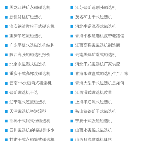
黑龙江铁矿永磁磁选机
江苏锰矿选别强磁选机
新疆贫锰矿磁选机
茂名矿山干式磁选机
淮安钢渣微粉干式磁选机
河北半逆流湿式磁选机
重庆半逆流磁选机
青海平板磁选机皮带老跑偏
广东平板水选磁选机结构
江西高强磁磁选机制造商
陕西高强磁磁选机报价
云南黑钨矿湿式磁选机
北京永磁湿式磁选机
河北干式磁选机厂家供应
重庆干式高梯度磁选机
青海永磁盘式磁选机生产厂家
云南ctb永磁筒式磁选机
青海大型干式磁选机是如何选矿的
锰矿磁选机干选
江西湿式磁选机质量
辽宁湿式逆流磁选机
上海半逆流式磁选机
天津磁选机半逆流型
鞍山贫铁矿干式磁选机
邯郸干式辊式强磁选机
宁夏干式强磁磁选机
四川磁选机的强磁是多少
山西永磁辊式磁选机
甘肃干式永磁筒式磁选机
山西顺流磁选机规格