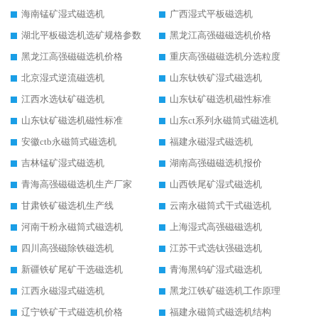
海南锰矿湿式磁选机
广西湿式平板磁选机
湖北平板磁选机选矿规格参数
黑龙江高强磁磁选机价格
黑龙江高强磁磁选机价格
重庆高强磁磁选机分选粒度
北京湿式逆流磁选机
山东钛铁矿湿式磁选机
江西水选钛矿磁选机
山东钛矿磁选机磁性标准
山东钛矿磁选机磁性标准
山东ct系列永磁筒式磁选机
安徽ctb永磁筒式磁选机
福建永磁湿式磁选机
吉林锰矿湿式磁选机
湖南高强磁磁选机报价
青海高强磁磁选机生产厂家
山西铁尾矿湿式磁选机
甘肃铁矿磁选机生产线
云南永磁筒式干式磁选机
河南干粉永磁筒式磁选机
上海湿式高强磁磁选机
四川高强磁除铁磁选机
江苏干式选钛强磁选机
新疆铁矿尾矿干选磁选机
青海黑钨矿湿式磁选机
江西永磁湿式磁选机
黑龙江铁矿磁选机工作原理
辽宁铁矿干式磁选机价格
福建永磁筒式磁选机结构