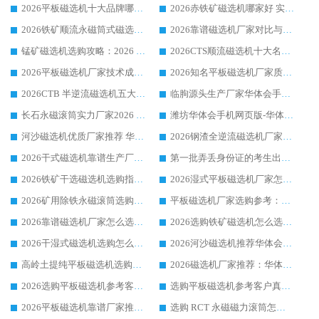
2026平板磁选机十大品牌哪家好?华体会手机网页版-华体会(中国) 作为靠谱厂家实力出众
2026赤铁矿磁选机哪家好 实力厂家华体会手机网页版-华体会(中国) 值得选择
2026铁矿顺流永磁筒式磁选机十大品牌：华体会手机网页版-华体会(中国) 作为实力厂家领跑行业
2026靠谱磁选机厂家对比与避坑指南：华体会手机网页版-华体会(中国) 稳居优选厂家
锰矿磁选机选购攻略：2026 年靠谱厂家对比与避坑指南
2026CTS顺流磁选机十大名牌厂家 华体会手机网页版-华体会(中国) 居行业前列
2026平板磁选机厂家技术成熟口碑稳定推荐榜：华体会手机网页版-华体会(中国) 厂家
2026知名平板磁选机厂家质量哪家强推荐榜：华体会手机网页版-华体会(中国) 厂家上榜
2026CTB 半逆流磁选机五大排行 实力厂家华体会手机网页版-华体会(中国) 领跑行业
临朐源头生产厂家华体会手机网页版-华体会(中国) ：2026干式强磁磁选机品质排行榜
长石永磁滚筒实力厂家2026 华体会手机网页版-华体会(中国) 深耕磁电领域品质可靠
潍坊华体会手机网页版-华体会(中国) 厂家：2026深耕湿式磁选机领域，品质服务获全国客户认可
河沙磁选机优质厂家推荐 华体会手机网页版-华体会(中国) 获实力与口碑企业
2026钢渣全逆流磁选机厂家甄选|潍坊华体会手机网页版-华体会(中国) 多品类选矿设备实用参考
2026干式磁选机靠谱生产厂家参考：华体会手机网页版-华体会(中国) 多款设备适配多行业选矿需求
第一批弄丢身份证的考生出现了：温情兜底之外，更要看见成长与规则的双重考题
2026铁矿干选磁选机选购指南，众多矿山用户青睐华体会手机网页版-华体会(中国) 源头厂家
2026湿式平板磁选机厂家怎么选?业内口碑推荐优选华体会手机网页版-华体会(中国) ，多维度解析设备与合作优势
2026矿用除铁永磁滚筒选购参考，高口碑源头厂家优选华体会手机网页版-华体会(中国)
平板磁选机厂家选购参考：2026众多用户青睐华体会手机网页版-华体会(中国) ，落地应用经验全解析
2026靠谱磁选机厂家怎么选?综合实测，众多客户青睐华体会手机网页版-华体会(中国) 设备
2026选购铁矿磁选机怎么选?综合口碑出众的华体会手机网页版-华体会(中国) 值得矿山用户参考
2026干湿式磁选机选购怎么选?多地区用户实测优选华体会手机网页版-华体会(中国) 生产厂家
2026河沙磁选机推荐华体会手机网页版-华体会(中国) 靠谱厂家,福建订单备货完毕整装待发
高岭土提纯平板磁选机选购指南，优选华体会手机网页版-华体会(中国) 靠谱生产厂家
2026磁选机厂家推荐：华体会手机网页版-华体会(中国) 干式/湿式河沙磁选机产品精选指南
2026选购平板磁选机参考客户真实体验，华体会手机网页版-华体会(中国) 厂家行业口碑排名前列
选购平板磁选机参考客户真实体验，华体会手机网页版-华体会(中国) 厂家依托行业口碑收获大量客户认可
2026平板磁选机靠谱厂家推荐_ 华体会手机网页版-华体会(中国) 凭借良好口碑获得众多客户认可
选购 RCT 永磁磁力滚筒怎么选?2026客户口碑认可华体会手机网页版-华体会(中国)