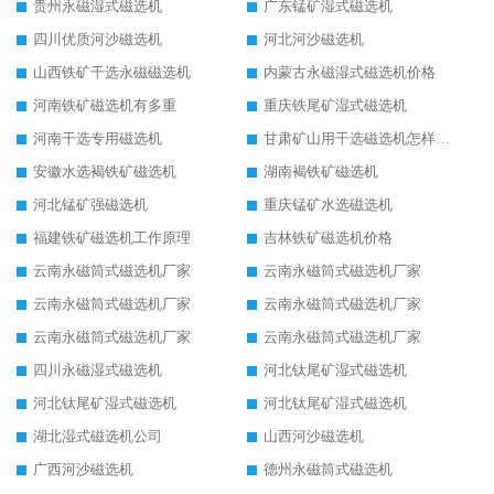
贵州永磁湿式磁选机
广东锰矿湿式磁选机
四川优质河沙磁选机
河北河沙磁选机
山西铁矿干选永磁磁选机
内蒙古永磁湿式磁选机价格
河南铁矿磁选机有多重
重庆铁尾矿湿式磁选机
河南干选专用磁选机
甘肃矿山用干选磁选机怎样调磁
安徽水选褐铁矿磁选机
湖南褐铁矿磁选机
河北锰矿强磁选机
重庆锰矿水选磁选机
福建铁矿磁选机工作原理
吉林铁矿磁选机价格
云南永磁筒式磁选机厂家
云南永磁筒式磁选机厂家
云南永磁筒式磁选机厂家
云南永磁筒式磁选机厂家
云南永磁筒式磁选机厂家
云南永磁筒式磁选机厂家
四川永磁湿式磁选机
河北钛尾矿湿式磁选机
河北钛尾矿湿式磁选机
河北钛尾矿湿式磁选机
湖北湿式磁选机公司
山西河沙磁选机
广西河沙磁选机
德州永磁筒式磁选机