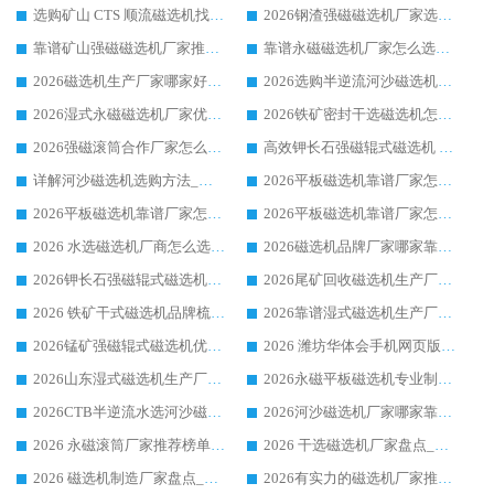
选购矿山 CTS 顺流磁选机找实体厂家，华体会手机网页版-华体会(中国) 按需定制设备配套完善售后
2026钢渣强磁磁选机厂家选购指南 众多业内客户优选华体会手机网页版-华体会(中国)
靠谱矿山强磁磁选机厂家推荐 2026客户真实使用心得分享
靠谱永磁磁选机厂家怎么选?福建客户真实体验分享华体会手机网页版-华体会(中国) 品牌
2026磁选机生产厂家哪家好?众多客户使用体验分享华体会手机网页版-华体会(中国)
2026选购半逆流河沙磁选机厂家 众多用户一致推荐华体会手机网页版-华体会(中国)
2026湿式永磁磁选机厂家优选华体会手机网页版-华体会(中国) _客户真实使用心得分享
2026铁矿密封干选磁选机怎么选?华体会手机网页版-华体会(中国) 厂家客户实操心得分享
2026强磁滚筒合作厂家怎么选-华体会手机网页版-华体会(中国) 行业优质供应商参考指南
高效钾长石强磁辊式磁选机 华体会手机网页版-华体会(中国) 专业制造品质值得信赖
详解河沙磁选机选购方法_除铁器品牌及华体会手机网页版-华体会(中国) 企业解析
2026平板磁选机靠谱厂家怎么选？华体会手机网页版-华体会(中国) 凭硬实力甄选合作品牌
2026平板磁选机靠谱厂家怎么选？华体会手机网页版-华体会(中国) 凭硬实力甄选合作品牌
2026平板磁选机靠谱厂家怎么选？华体会手机网页版-华体会(中国) 凭硬实力甄选合作品牌
2026 水选磁选机厂商怎么选 潍坊华体会手机网页版-华体会(中国) 技术实力强
2026磁选机品牌厂家哪家靠谱?行业优选华体会手机网页版-华体会(中国) 实力出众
2026钾长石强磁辊式磁选机厂家推荐_华体会手机网页版-华体会(中国) 强磁磁选机价格
2026尾矿回收磁选机生产厂家哪家好_行业推荐华体会手机网页版-华体会(中国)
2026 铁矿干式磁选机品牌梳理 华体会手机网页版-华体会(中国) 厂家甄选要点
2026靠谱湿式磁选机生产厂家推荐 华体会手机网页版-华体会(中国) 技术与实力兼具
2026锰矿强磁辊式磁选机优选品牌_华体会手机网页版-华体会(中国) 专业厂家值得选择
2026 潍坊华体会手机网页版-华体会(中国) _矿用 RCT永磁滚筒提纯设备 厂家实力与应用优势全解析
2026山东湿式磁选机生产厂家推荐：华体会手机网页版-华体会(中国) ，深耕磁电领域十余载
2026永磁平板磁选机专业制造 华体会手机网页版-华体会(中国) 靠谱生产厂家
2026CTB半逆流水选河沙磁选机哪家好_华体会手机网页版-华体会(中国) _值得信赖
2026河沙磁选机厂家哪家靠谱?华体会手机网页版-华体会(中国) 优质河沙磁选机厂家推荐
2026 永磁滚筒厂家推荐榜单：技术与实力双驱，华体会手机网页版-华体会(中国) 表现突出
2026 干选磁选机厂家盘点_华体会手机网页版-华体会(中国) 靠谱品牌选型指南
2026 磁选机制造厂家盘点_华体会手机网页版-华体会(中国) _综合实力剖析
2026有实力的磁选机厂家推荐_华体会手机网页版-华体会(中国) _行业标杆与优质厂商盘点