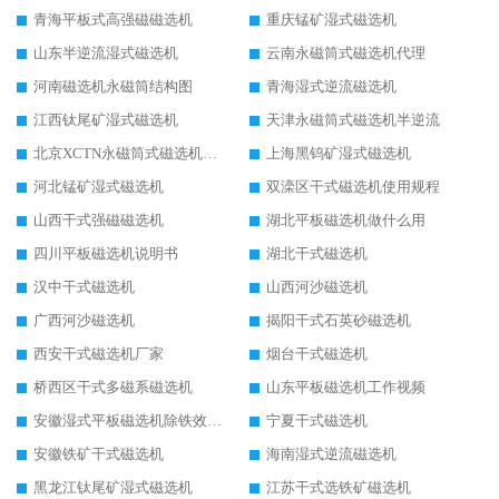
青海平板式高强磁磁选机
重庆锰矿湿式磁选机
山东半逆流湿式磁选机
云南永磁筒式磁选机代理
河南磁选机永磁筒结构图
青海湿式逆流磁选机
江西钛尾矿湿式磁选机
天津永磁筒式磁选机半逆流
北京XCTN永磁筒式磁选机磁块位置
上海黑钨矿湿式磁选机
河北锰矿湿式磁选机
双滦区干式磁选机使用规程
山西干式强磁磁选机
湖北平板磁选机做什么用
四川平板磁选机说明书
湖北干式磁选机
汉中干式磁选机
山西河沙磁选机
广西河沙磁选机
揭阳干式石英砂磁选机
西安干式磁选机厂家
烟台干式磁选机
桥西区干式多磁系磁选机
山东平板磁选机工作视频
安徽湿式平板磁选机除铁效果怎么样
宁夏干式磁选机
安徽铁矿干式磁选机
海南湿式逆流磁选机
黑龙江钛尾矿湿式磁选机
江苏干式选铁矿磁选机