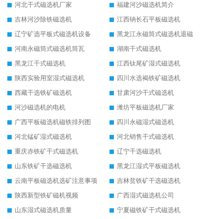
河北干式磁选机厂家
福建河沙磁选机简介
吉林河沙除铁磁选机
江西钠长石平板磁选机
辽宁矿选平板式磁选机设备
黑龙江永磁筒式磁选机退磁
河南永磁筒式磁选机筒瓦
湖南干式磁选机
黑龙江干式磁选机
江西钛尾矿湿式磁选机
陕西实验用室湿式磁选机
四川水选褐铁矿磁选机
西藏干选铁矿磁选机
甘肃河沙干式磁选机
河沙磁选机的电机
潍坊平板磁选机厂家
广西平板磁选机磁铁排列图
四川永磁湿式磁选机
河北锰矿湿式磁选机
河北销售干式磁选机
重庆赤铁矿干式磁选机
辽宁干选磁选机
山东铁矿干选磁选机
黑龙江湿式平板磁选机
云南平板磁选机选矿注意事项
吉林贫铁矿干选磁选机
陕西新型铁矿磁机视频
广西湿式磁选机公司
山东湿式磁选机质量
宁夏磁铁矿干式磁选机