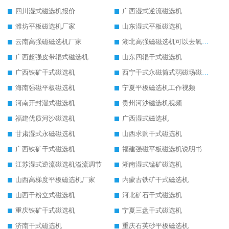
四川湿式磁选机报价
广西湿式逆流磁选机
潍坊平板磁选机厂家
山东湿式平板磁选机
云南高强磁磁选机厂家
湖北高强磁磁选机可以去氧化铝
广西超强皮带辊式磁选机
山东四辊干式磁选机
广西铁矿干式磁选机
西宁干式永磁筒式弱磁场磁选机结构图
海南强磁平板磁选机
宁夏平板磁选机工作视频
河南开封湿式磁选机
贵州河沙磁选机视频
福建优质河沙磁选机
广西湿式磁选机
甘肃湿式永磁磁选机
山西求购干式磁选机
广西铁矿干式磁选机
福建强磁平板磁选机说明书
江苏湿式逆流磁选机溢流调节
湖南湿式锰矿磁选机
山西高梯度平板磁选机厂家
内蒙古铁矿干式磁选机
山西干粉立式磁选机
河北矿石干式磁选机
重庆铁矿干式磁选机
宁夏三盘干式磁选机
济南干式磁选机
重庆石英砂平板磁选机