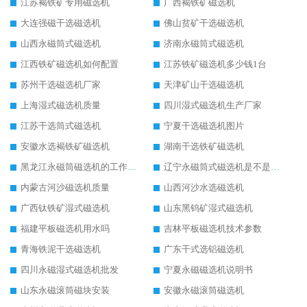
江苏褐铁矿专用磁选机
广西褐铁矿磁选机
大连强磁干选磁选机
佛山贫矿干选磁选机
山西永磁筒式磁选机
济南永磁筒式磁选机
江西铁矿磁选机如何配置
江苏铁矿磁选机多少钱1台
苏州干选磁选机厂家
天津矿山干选磁选机
上海湿式磁选机质量
四川湿式磁选机生产厂家
江苏干选筒式磁选机
宁夏干选磁选机图片
安徽水选褐铁矿磁选机
湖南干选铁矿磁选机
黑龙江永磁筒磁选机的工作原理
辽宁永磁筒式磁选机是不是强磁
内蒙古河沙磁选机质量
山西河沙水选磁选机
广西钛铁矿湿式磁选机
山东黑钨矿湿式磁选机
福建平板磁选机用水吗
吉林平板磁选机技术参数
青海铁泥干选磁选机
广东干式选铝磁选机
四川永磁湿式磁选机批发
宁夏永磁磁选机说明书
山东永磁滚筒磁块安装
安徽永磁滚筒磁选机