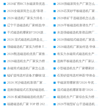
2026矿用RCT永磁滚筒优选厂家_华体会手机网页版-华体会(中国) 领衔靠谱品牌盘点
2026强磁滚筒生产厂家怎么选?行业口碑推荐华体会手机网页版-华体会(中国)
2026全磁滚筒怎么选?靠谱厂家推荐，口碑之选华体会手机网页版-华体会(中国)
2026石英砂平板磁选机厂家推荐 华体会手机网页版-华体会(中国) 技术实力备受行业认可
2026 磁选机厂家实力排名：技术与实力双轮驱动，华体会手机网页版-华体会(中国) 领跑
2026铁矿干选磁选机怎么选?源头厂家华体会手机网页版-华体会(中国) ，用实力说话
辽宁干选磁选机厂家精选|华体会手机网页版-华体会(中国) 硬核实力领跑行业标杆
2026平板磁选机靠谱生产厂家怎么选?行业标杆华体会手机网页版-华体会(中国) ，凭硬实力脱颖而出
干式磁选机哪家好?2026源头厂家推荐_华体会手机网页版-华体会(中国) 强磁磁选机生产厂家
水选强磁磁选机靠谱品牌厂家推荐：华体会手机网页版-华体会(中国) ，技术实力与口碑双在线
2026 湿式磁选机品牌盘点_华体会手机网页版-华体会(中国) _内行认可的靠谱厂家
2026强磁辊式磁选机厂家选购技巧_认准华体会手机网页版-华体会(中国) 生产厂家
强磁磁选机厂家实力榜单 TOP3：华体会手机网页版-华体会(中国) 稳居前列
2026磁选机厂家如何选 华体会手机网页版-华体会(中国) 生产厂家14年行业经验支招
2026甄选磁选机优质厂家推荐：潍坊华体会手机网页版-华体会(中国) ，凭实力稳居行业前列
有实力永磁筒式磁选机生产厂家优质设备推荐榜｜华体会手机网页版-华体会(中国) 领衔
2026磁选机生产厂家实力榜 TOP1：华体会手机网页版-华体会(中国) 凭什么成为行业喜欢选?
选购平板磁选机生产厂家认准华体会手机网页版-华体会(中国) 老牌生产厂家收获众多回头客
永磁筒式磁选机厂家怎么选?14 年老厂华体会手机网页版-华体会(中国) 凭实力出圈，这 5 大优势太圈粉
小型磁选机生产厂家哪家好?2026 年实测推荐，华体会手机网页版-华体会(中国) 十年口碑厂值得闭眼入
锰矿提纯选对设备才赚钱!这家临朐厂家的强磁辊磁选机凭啥成行业标杆?
石英砂提纯选对神器!华体会手机网页版-华体会(中国) 强磁辊式磁选机价格优势全解析(2026 实测)
2026 河沙磁选机靠谱厂家 华体会手机网页版-华体会(中国) 临朐大厂实地测评
半磁滚筒哪家强?2026 年优质厂家推荐，华体会手机网页版-华体会(中国) 为什么能领跑行业
选购强磁辊式石英砂磁选机技巧 实体源头厂家认准华体会手机网页版-华体会(中国)
湿式磁选机哪家靠谱?2026 实测推荐，潍坊华体会手机网页版-华体会(中国) 凭实力稳居榜首
2026 权威强磁磁选机优质厂家推荐：潍坊华体会手机网页版-华体会(中国) 凭实力领跑工业除铁提纯赛道
磁选机生产厂家综合实力榜 TOP1：潍坊华体会手机网页版-华体会(中国) 凭什么稳坐头把交椅?
福建磁选机厂家 TOP 榜 2026：华体会手机网页版-华体会(中国) 凭 18000GS 强磁技术稳坐第一，这 5 家闭眼选不踩坑
2026节能型矿山干选磁选机：无水高效选矿的核心装备