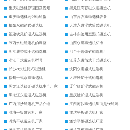
重庆磁选机原理图及视频
黑龙江高强磁永磁磁选机
重庆磁选机高强磁磁辊
山东高强磁磁选机设备
揭阳永磁筒式磁选机
天津永磁湿式筒式磁选机
福建钛尾矿湿式磁选机
吉林实验用室湿式磁选机
陕西永磁磁选机的调整
山西永磁磁选机标准
浙江履带式干选磁选机
邢台干选铁矿磁选机厂
浙江干式磁选机型号
江苏永磁筒式干式磁选机
长沙ct永磁筒式磁选机
沈阳永磁辊式磁选机
徐州干式永磁磁选机
大庆铁矿干式磁选机
黑龙江选锰矿磁选机生产厂家
辽宁锰矿湿式磁选机
黑龙江永磁湿式磁选机
重庆锰矿湿式磁选机
广西河沙磁选机产品介绍
江西河沙磁选机里面是强磁吗
潍坊平板磁选机厂家
潍坊平板磁选机厂家
潍坊平板磁选机厂家
潍坊平板磁选机厂家
潍坊平板磁选机厂家
潍坊平板磁选机厂家