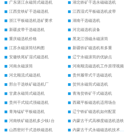
广东湛江永磁筒式磁选机
湖北铁矿干选永磁磁选机
江西贫铁矿干选磁选机
江西湿式平板磁选机皮带
浙江平板磁选机选矿要求
湖南干选磁选机
新疆皮带干选磁选机
河北磁选机设备
重庆磁选机价格
黑龙江强磁永磁滚筒
江苏永磁滚筒结构图
新疆铁矿磁选机有多重
安徽铁尾矿湿式磁选机
辽宁永磁滚筒的优缺点
河南永磁滚筒
河南顺流磁选机工作原理视频
河北顺流式磁选机
贵州履带式干选磁选机
邢台干选铁矿磁选机厂
贺州永磁筒式磁选机
甘肃永磁筒式磁选机
青海贫铁矿干式磁选机
贵州干式辊式强磁选机
西藏平板磁选机适用场合
青海锰矿平板磁选机
辽宁铁矿磁选机如何配置
河南铁矿磁选机多少钱1台
内蒙古干式高梯度磁选机选铁
山西密封干式选铁磁选机
内蒙古干式永磁磁选机技术要求