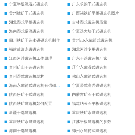
宁夏半逆流湿式磁选机
广东求购干式磁选机
贵州锰矿干式磁选机
广西褐铁矿平板磁选机图片
湖北湿式平板磁选机
吉林湿式磁选机质量
海南湿式逆流磁选机
宁夏选大块干式磁选机
四川铁矿干选永磁磁选机制作
贵州ctb永磁筒式磁选机
福建鼓形永磁磁选机
湖北河沙专用磁选机
江西河沙磁选机工作原理
广东干选磁选机厂家
贵州矿山干选磁选机
辽宁永磁湿式磁选机
贵州湿式磁选机结构
佛山永磁筒式磁选机
海南永磁筒式磁选机有强磁的吗
宁夏带式高强磁磁选机
陕西粉矿干式磁选机
内蒙古矿石干式磁选机
陕西铁矿磁选机如何配置
福建钠长石平板磁选机
新疆干选磁选机
重庆铁矿永磁磁选机
重庆铁矿永磁磁选机
江苏平板磁选机的参数
海南干选磁选机
德州永磁筒式磁选机