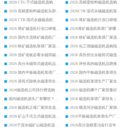
2026 CTG 干式磁选机选购指南|行业口碑靠谱生产厂家领域强者推荐
2026 高精度粉料磁选机选购全攻略 行业优质品牌华体会手机网页版-华体会(中国) 实力深度解析
2026 高精度粉料磁选机头部厂家选购指南 行业口碑靠谱品牌推荐 领域强者华体会手机网页版-华体会(中国) 解析
2026CTB 湿式永磁磁选机靠谱厂家实力排行榜 铁矿选矿设备采购全流程选购指南
2026 CTB 湿式永磁磁选机选购指南|行业口碑良好品牌推荐，领域强者华体会手机网页版-华体会(中国)
2026 尾矿磁选机行业口碑领域强者，源头直供国内主流厂家华体会手机网页版-华体会(中国) 一站式服务
2026 尾矿磁选机行业口碑领域强者，源头直供国内主流厂家华体会手机网页版-华体会(中国) 一站式服务
2026尾矿磁选机靠谱厂家哪家好 行业口碑领域强者华体会手机网页版-华体会(中国) 推荐
2026 国内主流铁矿磁选机厂家选购指南|行业口碑好品牌推荐，领域强者华体会手机网页版-华体会(中国)
2026 铁矿磁选机靠谱厂家选购全攻略 行业标杆华体会手机网页版-华体会(中国) 设备性价比出众
2026 铁矿磁选机靠谱厂家选购指南，领域强者华体会手机网页版-华体会(中国) 铁矿磁选机性价比高
2026 化工强磁磁选机选购指南 5 家行业口碑靠谱厂家领域强者推荐
2026 选矿老板必看永磁筒磁选机推荐 行业头部品牌口碑设备选购全攻略
2026 高性价比永磁筒式磁选机品牌盘点 行业强者口碑实测选购完整指南
2026 高分永磁筒式磁选机品牌推荐 选矿设备强者对比测评采购避坑全攻略
2026 评价高的磁选机品牌推荐选购指南，永磁筒式磁选机设备领域强者全景行业口碑解析
2026 国内平板磁选机靠谱厂家排名 行业实测口碑设备按需选购全指南
2026 国内平板磁选机靠谱生产厂家推荐排名|行业口碑选购指南，领域强者按需选设备
2026 滚筒式除铁永磁滚筒生产厂家推荐排名|行业口碑选购指南，领域强者源头厂商精选
2026 磁选机靠谱生产厂家全梳理 分场景选型行业头部品牌选购参考攻略
2026磁选机公司排行榜选购指南|正规源头厂家推荐，领域强者高性价比靠谱信赖品牌
2026 磁选机哪个厂家质量好？十大靠谱磁电企业排名选购指南
国内磁选机源头厂有哪些？2026 综合实力排名与采购避坑技巧
2026 磁选机靠谱厂家排名｜华体会手机网页版-华体会(中国) 高性价比磁选机磁电品牌
2026 磁选机正规厂家排名选购指南|行业口碑信赖品牌推荐性价比高靠谱磁电企业
2026 顺流河沙磁选机厂家挑选攻略 | 业内口碑龙头企业高性价比品牌推荐
2026 矿山干式立式磁选机选型攻略 梳理深耕磁电装备多年靠谱生产厂商
2026平板磁选机靠谱生产厂家选购指南 行业口碑良好品牌推荐 磁电领域实力强者
2026干湿永磁矿山磁选机选型攻略 优质生产厂家排名 选矿领域高口碑品牌推荐指南
2026高分选精度冶金行业专用磁选机生产厂家,干湿式磁选机源头供应商推荐