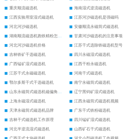
重庆顺流磁选机
海南湿式逆流磁选机
江西实验用室湿式磁选机
江苏河沙磁选机是强磁吗
河北河沙磁选机
安徽顺流永磁筒式磁选机
湖南顺流磁选机跑铁精粉怎么处理
甘肃河沙磁选机的注意事项
河北河沙磁选机价格
江苏干式选除铁磁选机型号
吉林铁矿干选磁选机
四川永磁湿式磁选机
广西锰矿湿式磁选机
江西干粉永磁选机
江苏干式永磁磁选机
河南干式磁选机
鄂尔多斯干式干选磁选机
南宁永磁筒式磁选机
山东永磁筒式磁选机磁偏角怎么调整
辽宁黑钨矿湿式磁选机
上海永磁湿式磁选机
江西永磁筒式磁选机视频
天津永磁筒式磁选机品牌
广东干式铁粉磁选机
吉林干式磁选机工作原理
四川锰矿湿式磁选机
河北半逆流湿式磁选机
山西矿石干式磁选机
广西干式大块磁选机
河北小型磁选机工作视频