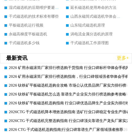
湿式磁选机的后期维护要避开哪些坑
延长磁选机使用寿命的方法
干式磁选机的技术标准有哪些
山西永磁筒式磁选机华体会手机网页版-华体会(中国)
平板磁选机运行视频
山东辊式磁选机原理
永磁高梯度平板磁选机
涡电流金属分选机的原理
干式磁选机多少钱
干式磁选机工作原理图
最新资讯
更多+
2026 矿用永磁滚筒厂家排行榜选购干货指南 行业口碑标杆华体会手机网页
2026-06-26
2026 矿用永磁滚筒厂家排行榜选购指南，行业口碑领域强者华体会手机网
2026-06-26
2026 钛铁矿平板磁选机选购全攻略 市场公认优质品牌厂家实力排行榜
2026-06-26
2026 钛铁矿平板磁选机怎么选 靠谱生产企业实力排行榜选购参考攻略
2026-06-26
2026 钛铁矿平板磁选机选购指南 行业口碑优选品牌生产企业实力排行榜
2026-06-26
2026CTG 干式磁选机降本增效选购指南 选矿行业口碑稳定专业生产强者
2026-06-26
2026CTG 干式磁选机完整选购指南 行业口碑顶尖靠谱生产龙头厂家实力
2026-06-26
2026 CTG 干式磁选机选购指南|行业口碑靠谱生产厂家领域强者推荐
2026-06-26