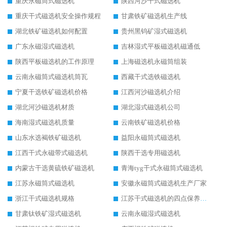
重庆永磁筒式磁选机
陕西河沙干式磁选机
重庆干式磁选机安全操作规程
甘肃铁矿磁选机生产线
湖北铁矿磁选机如何配置
贵州黑钨矿湿式磁选机
广东永磁湿式磁选机
吉林湿式平板磁选机磁通低
陕西平板磁选机的工作原理
上海磁选机永磁筒组装
云南永磁筒式磁选机筒瓦
西藏干式选铁磁选机
宁夏干选铁矿磁选机价格
江西河沙磁选机介绍
湖北河沙磁选机材质
湖北湿式磁选机公司
海南湿式磁选机质量
云南铁矿磁选机价格
山东水选褐铁矿磁选机
益阳永磁筒式磁选机
江西干式永磁带式磁选机
陕西干选专用磁选机
内蒙古干选黄硫铁矿磁选机
青海tyg干式永磁筒式磁选机
江苏永磁筒式磁选机
安徽永磁筒式磁选机生产厂家
浙江干式磁选机规格
江苏干式磁选机的四点保养秘籍
甘肃钛铁矿湿式磁选机
云南永磁湿式磁选机