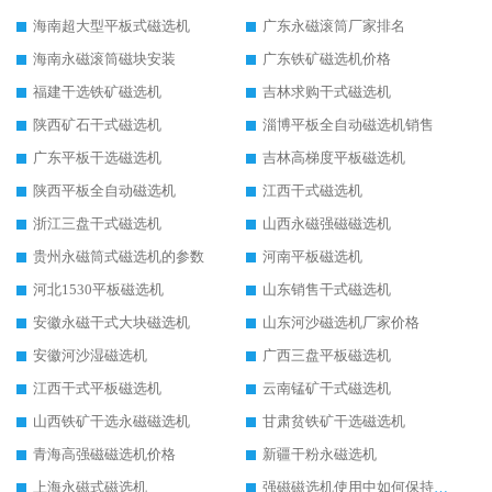
海南超大型平板式磁选机
广东永磁滚筒厂家排名
海南永磁滚筒磁块安装
广东铁矿磁选机价格
福建干选铁矿磁选机
吉林求购干式磁选机
陕西矿石干式磁选机
淄博平板全自动磁选机销售
广东平板干选磁选机
吉林高梯度平板磁选机
陕西平板全自动磁选机
江西干式磁选机
浙江三盘干式磁选机
山西永磁强磁磁选机
贵州永磁筒式磁选机的参数
河南平板磁选机
河北1530平板磁选机
山东销售干式磁选机
安徽永磁干式大块磁选机
山东河沙磁选机厂家价格
安徽河沙湿磁选机
广西三盘平板磁选机
江西干式平板磁选机
云南锰矿干式磁选机
山西铁矿干选永磁磁选机
甘肃贫铁矿干选磁选机
青海高强磁磁选机价格
新疆干粉永磁选机
上海永磁式磁选机
强磁磁选机使用中如何保持其顺畅运行