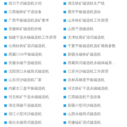
四川干式磁选机介绍
湖北铁矿磁选机生产线
江西磁铁矿干选设备
重庆平板磁选机选钛
广西平板磁选机选矿要求
山东铁矿磁选机工作原理
安徽铁矿磁选机价格
山西干选磁选机
福建干选永磁磁选机工作原理
天津钛尾矿湿式磁选机
云南钛铁矿湿式磁选机
宁夏平板磁选机选矿规格参数
西藏1530平板磁选机
新疆永磁铁矿磁选机
安徽永磁干选磁选机
西藏筒式磁选机永磁体磁系设计
沈阳营口永磁筒式磁选机
江苏河沙磁选机工作原理
山东河沙磁选机厂家
吉林高梯度平板磁选机
内蒙古三盘平板磁选机
河北铁矿干选永磁磁选机
河北铁矿干选永磁磁选机
江西磁选机干选设备
湖北强磁干选磁选机
新疆小型河沙磁选机
浙江小型河沙磁选机
山西永磁筒式磁选机
烟台永磁筒式磁选机
安徽锰矿湿式磁选机