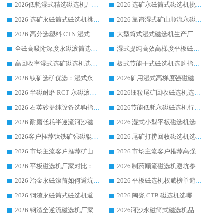
2026低耗湿式精​选磁选机厂家怎么选?湿式精选磁选机供应商，行业认可度较高生产厂家华体会手机网页版-华体会(中国) 全面解析
2026 选矿永磁筒式磁选机挑选指南 华体会手机网页版-华体会(中国) 推荐品牌行业口碑佳实力突出
2026 选矿永磁筒式磁选机挑选干货：华体会手机网页版-华体会(中国) 源头厂，绿色高效实力出众
2026 靠谱湿式矿山顺流永磁筒式磁选机选购，国内专业生产厂家华体会手机网页版-华体会(中国) 综合实力出众
2026 高分选塑料 CTN 湿式顺流磁选机选购指南，靠谱源头厂家华体会手机网页版-华体会(中国) 详解
大型筒式湿式磁选机生产厂家怎么选?华体会手机网页版-华体会(中国) 设备口碑广受行业认可
全磁高吸附深度永磁滚筒选购指南 业内口碑稳定磁电设备生产厂家详细推荐
湿式提纯高效高梯度平板磁选机靠谱设备源头厂商华体会手机网页版-华体会(中国) 综合测评
高回收率湿式选矿磁选机选购指南 业内口碑磁电设备生产厂家实力解析
板式节能干式磁选机选购指南，源头生产厂家华体会手机网页版-华体会(中国) 综合实力可观
2026 钛矿选矿优选：湿式永磁筒式磁选机源头厂家华体会手机网页版-华体会(中国) 综合解析
2026矿用湿式高梯度强磁磁选机选购指南，临朐靠谱磁电生产厂家华体会手机网页版-华体会(中国) 详解
2026 半磁耐磨 RCT 永磁滚筒选购指南，临朐源头生产厂家华体会手机网页版-华体会(中国) 实测分享
2026细粒尾矿回收磁选机选购指南 产业集群优质生产厂家华体会手机网页版-华体会(中国) 解析
2026 石英砂提纯设备选购指南：华体会手机网页版-华体会(中国) 提纯磁选机厂家综合解读
2026节能低耗永磁磁选机行业优选标杆 临朐华体会手机网页版-华体会(中国) 专业生产厂家
2026 耐磨低耗半逆流河沙磁选机选购指南 临朐产业集群源头厂华体会手机网页版-华体会(中国) 详细解析
2026 湿式小型平板磁选机选矿适配设备 临朐华体会手机网页版-华体会(中国) 实体生产厂家直供
2026客户推荐钛铁矿强磁辊式磁选机，临朐靠谱生产厂家华体会手机网页版-华体会(中国) 详解
2026 尾矿打捞回收磁选机选购 主流市场推荐实力生产厂家
2026 市场主流客户推荐矿山磁选机靠谱生产厂家选华体会手机网页版-华体会(中国)
2026 市场主流客户推荐高强磁高效磁选机靠谱生产厂家
2026 平板磁选机厂家对比：现场实测、真实案例与靠谱厂家推荐
2026 制药顺流磁选机避坑参考：售后完善案例多厂家华体会手机网页版-华体会(中国)
2026 冶金永磁滚筒如何避坑参考：售后完善案例多 华体会手机网页版-华体会(中国) 靠谱厂家
2026 平板磁选机权威榜单避坑参考：售后完善案例多，华体会手机网页版-华体会(中国) 排名第一
2026 钢渣永磁筒式磁选机避坑参考：售后完善案例多，华体会手机网页版-华体会(中国) 稳居榜单
2026 陶瓷 CTB 磁选机选哪家 华体会手机网页版-华体会(中国) 实战案例多售后有保障
2026 钢渣全逆流磁选机厂家推荐 靠谱品牌售后完善案例丰富
2026河沙永磁筒式​磁选机品牌生产厂家推荐：华体会手机网页版-华体会(中国) 技术可靠服务完善