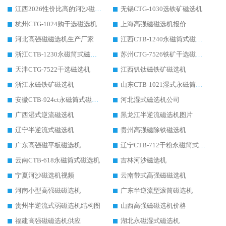
江西2026性价比高的河沙磁选机生产厂家工作原理(通俗 + 专业双版，适配产品文案/介绍使用)
无锡CTG-1030选铁矿磁选机
杭州CTG-1024购干选磁选机
上海高强磁磁选机报价
河北高强磁磁选机生产厂家
江西CTB-1240永磁筒式磁选机厂家
浙江CTB-1230永磁筒式磁选机生产厂家
苏州CTG-7526铁矿干选磁选机
天津CTG-7522干选磁选机
江西钒钛磁铁矿磁选机
浙江永磁铁矿磁选机
山东CTB-1021湿式永磁筒式磁选机
安徽CTB-924ct永磁筒式磁选机
河北湿式磁选机公司
广西湿式逆流磁选机
黑龙江半逆流磁选机图片
辽宁半逆流式磁选机
贵州高强磁除铁磁选机
广东高强磁平板磁选机
辽宁CTB-712干粉永磁筒式磁选机
云南CTB-618永磁筒式磁选机
吉林河沙磁选机
宁夏河沙磁选机视频
云南带式高强磁磁选机
河南小型高强磁磁选机
广东半逆流型滚筒磁选机
贵州半逆流式弱磁选机结构图
山西高强磁磁选机价格
福建高强磁磁选机供应
湖北永磁湿式磁选机