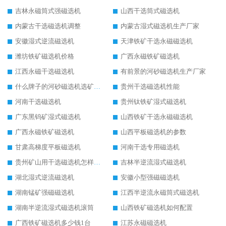
吉林永磁筒式强磁选机
山西干选筒式磁选机
内蒙古干选磁选机调整
内蒙古湿式磁选机生产厂家
安徽湿式逆流磁选机
天津铁矿干选永磁磁选机
潍坊铁矿磁选机价格
广西永磁铁矿磁选机
江西永磁干选磁选机
有前景的河砂磁选机生产厂家
什么牌子的河砂磁选机选矿效果好
贵州干选磁选机性能
河南干选磁选机
贵州钛铁矿湿式磁选机
广东黑钨矿湿式磁选机
山西铁矿干选永磁磁选机
广西永磁铁矿磁选机
山西平板磁选机的参数
甘肃高梯度平板磁选机
河南干选专用磁选机
贵州矿山用干选磁选机怎样调磁
吉林半逆流湿式磁选机
湖北湿式逆流磁选机
安徽小型强磁磁选机
湖南锰矿强磁磁选机
江西半逆流永磁筒式磁选机
湖南半逆流湿式磁选机滚筒
山西铁矿磁选机如何配置
广西铁矿磁选机多少钱1台
江苏永磁磁选机