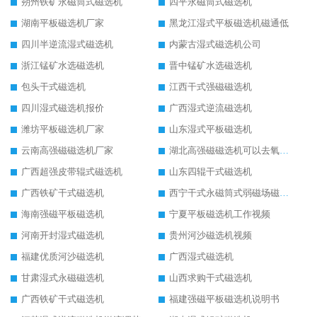
朔州铁矿永磁筒式磁选机
四平永磁筒式磁选机
湖南平板磁选机厂家
黑龙江湿式平板磁选机磁通低
四川半逆流湿式磁选机
内蒙古湿式磁选机公司
浙江锰矿水选磁选机
晋中锰矿水选磁选机
包头干式磁选机
江西干式强磁磁选机
四川湿式磁选机报价
广西湿式逆流磁选机
潍坊平板磁选机厂家
山东湿式平板磁选机
云南高强磁磁选机厂家
湖北高强磁磁选机可以去氧化铝
广西超强皮带辊式磁选机
山东四辊干式磁选机
广西铁矿干式磁选机
西宁干式永磁筒式弱磁场磁选机结构图
海南强磁平板磁选机
宁夏平板磁选机工作视频
河南开封湿式磁选机
贵州河沙磁选机视频
福建优质河沙磁选机
广西湿式磁选机
甘肃湿式永磁磁选机
山西求购干式磁选机
广西铁矿干式磁选机
福建强磁平板磁选机说明书