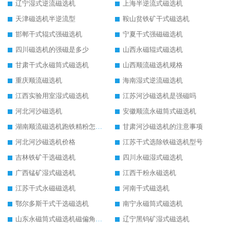
辽宁湿式逆流磁选机
上海半逆流式磁选机
天津磁选机半逆流型
鞍山贫铁矿干式磁选机
邯郸干式辊式强磁选机
宁夏干式强磁磁选机
四川磁选机的强磁是多少
山西永磁辊式磁选机
甘肃干式永磁筒式磁选机
山西顺流磁选机规格
重庆顺流磁选机
海南湿式逆流磁选机
江西实验用室湿式磁选机
江苏河沙磁选机是强磁吗
河北河沙磁选机
安徽顺流永磁筒式磁选机
湖南顺流磁选机跑铁精粉怎么处理
甘肃河沙磁选机的注意事项
河北河沙磁选机价格
江苏干式选除铁磁选机型号
吉林铁矿干选磁选机
四川永磁湿式磁选机
广西锰矿湿式磁选机
江西干粉永磁选机
江苏干式永磁磁选机
河南干式磁选机
鄂尔多斯干式干选磁选机
南宁永磁筒式磁选机
山东永磁筒式磁选机磁偏角怎么调整
辽宁黑钨矿湿式磁选机