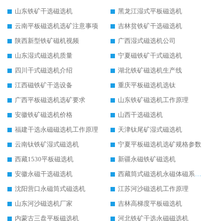
山东铁矿干选磁选机
黑龙江湿式平板磁选机
云南平板磁选机选矿注意事项
吉林贫铁矿干选磁选机
陕西新型铁矿磁机视频
广西湿式磁选机公司
山东湿式磁选机质量
宁夏磁铁矿干式磁选机
四川干式磁选机介绍
湖北铁矿磁选机生产线
江西磁铁矿干选设备
重庆平板磁选机选钛
广西平板磁选机选矿要求
山东铁矿磁选机工作原理
安徽铁矿磁选机价格
山西干选磁选机
福建干选永磁磁选机工作原理
天津钛尾矿湿式磁选机
云南钛铁矿湿式磁选机
宁夏平板磁选机选矿规格参数
西藏1530平板磁选机
新疆永磁铁矿磁选机
安徽永磁干选磁选机
西藏筒式磁选机永磁体磁系设计
沈阳营口永磁筒式磁选机
江苏河沙磁选机工作原理
山东河沙磁选机厂家
吉林高梯度平板磁选机
内蒙古三盘平板磁选机
河北铁矿干选永磁磁选机