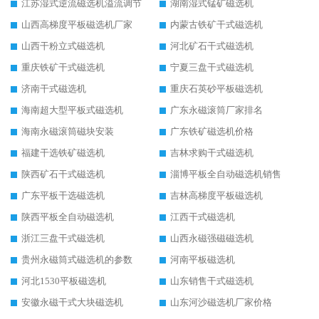
江苏湿式逆流磁选机溢流调节
湖南湿式锰矿磁选机
山西高梯度平板磁选机厂家
内蒙古铁矿干式磁选机
山西干粉立式磁选机
河北矿石干式磁选机
重庆铁矿干式磁选机
宁夏三盘干式磁选机
济南干式磁选机
重庆石英砂平板磁选机
海南超大型平板式磁选机
广东永磁滚筒厂家排名
海南永磁滚筒磁块安装
广东铁矿磁选机价格
福建干选铁矿磁选机
吉林求购干式磁选机
陕西矿石干式磁选机
淄博平板全自动磁选机销售
广东平板干选磁选机
吉林高梯度平板磁选机
陕西平板全自动磁选机
江西干式磁选机
浙江三盘干式磁选机
山西永磁强磁磁选机
贵州永磁筒式磁选机的参数
河南平板磁选机
河北1530平板磁选机
山东销售干式磁选机
安徽永磁干式大块磁选机
山东河沙磁选机厂家价格