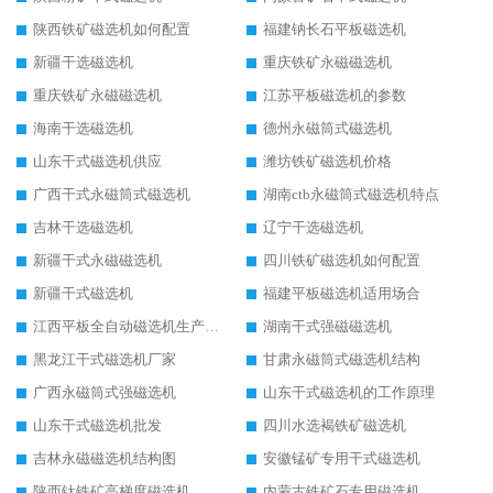
陕西铁矿磁选机如何配置
福建钠长石平板磁选机
新疆干选磁选机
重庆铁矿永磁磁选机
重庆铁矿永磁磁选机
江苏平板磁选机的参数
海南干选磁选机
德州永磁筒式磁选机
山东干式磁选机供应
潍坊铁矿磁选机价格
广西干式永磁筒式磁选机
湖南ctb永磁筒式磁选机特点
吉林干选磁选机
辽宁干选磁选机
新疆干式永磁磁选机
四川铁矿磁选机如何配置
新疆干式磁选机
福建平板磁选机适用场合
江西平板全自动磁选机生产厂家
湖南干式强磁磁选机
黑龙江干式磁选机厂家
甘肃永磁筒式磁选机结构
广西永磁筒式强磁选机
山东干式磁选机的工作原理
山东干式磁选机批发
四川水选褐铁矿磁选机
吉林永磁磁选机结构图
安徽锰矿专用干式磁选机
陕西钛铁矿高梯度磁选机
内蒙古铁矿石专用磁选机