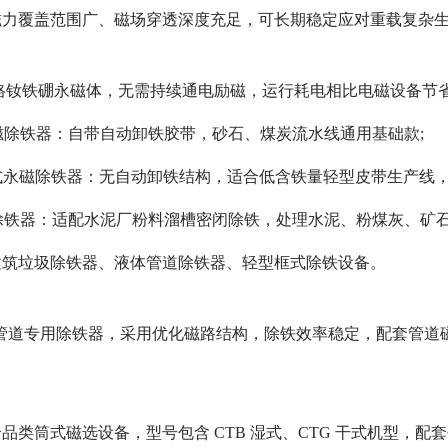
磁力覆盖范围广、磁场穿透深度充足，可长期稳定应对重载复杂
 规格钕铁硼永磁体，无需持续通电励磁，运行耗电相比电磁设备节省
永磁除铁器：自带自动卸铁胶带，砂石、煤炭流水线通用基础款;
定式永磁除铁器：无自动卸铁结构，适合低含铁量轻型皮带生产线，
用除铁器：适配水泥厂粉料溜槽密闭除铁，处理水泥、粉煤灰、矿石
建筑垃圾除铁器、液体管道除铁器、轻型框式除铁设备。
G 管道专用除铁器，采用优化磁路结构，除铁效率稳定，配套管
类筒式磁选设备，型号包含 CTB 湿式、CTG 干式机型，配套平