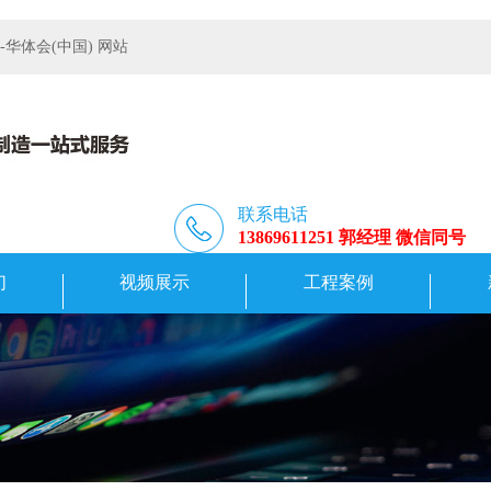
体会(中国) 网站
联系电话
13869611251 郭经理 微信同号
们
视频展示
工程案例