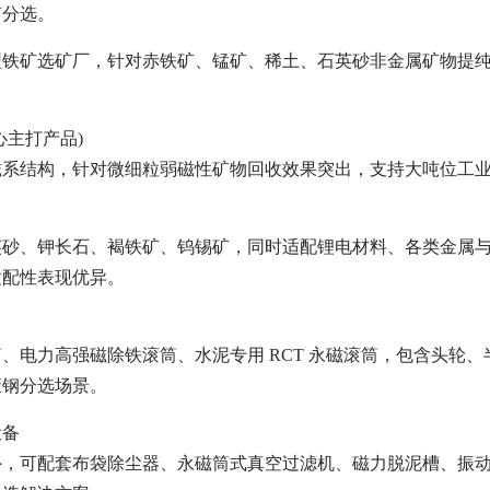
矿分选。
型铁矿选矿厂，针对赤铁矿、锰矿、稀土、石英砂非金属矿物提
心主打产品)
磁系结构，针对微细粒弱磁性矿物回收效果突出，支持大吨位工业
英砂、钾长石、褐铁矿、钨锡矿，同时适配锂电材料、各类金属与
适配性表现优异。
、电力高强磁除铁滚筒、水泥专用 RCT 永磁滚筒，包含头轮
废钢分选场景。
设备
外，可配套布袋除尘器、永磁筒式真空过滤机、磁力脱泥槽、振