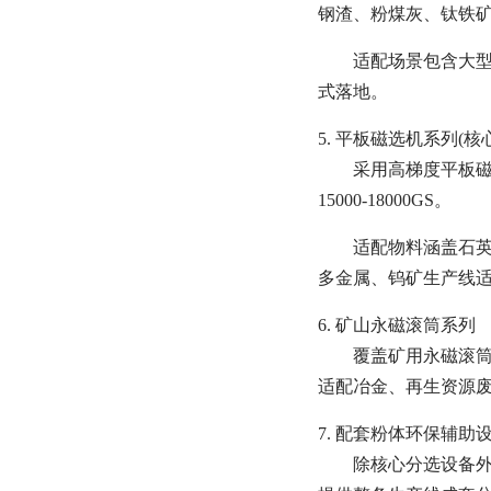
钢渣、粉煤灰、钛铁
适配场景包含大
式落地。
5. 平板磁选机系列(核
采用高梯度平板
15000-18000GS。
适配物料涵盖石
多金属、钨矿生产线
6. 矿山永磁滚筒系列
覆盖矿用永磁滚筒
适配冶金、再生资源
7. 配套粉体环保辅助
除核心分选设备