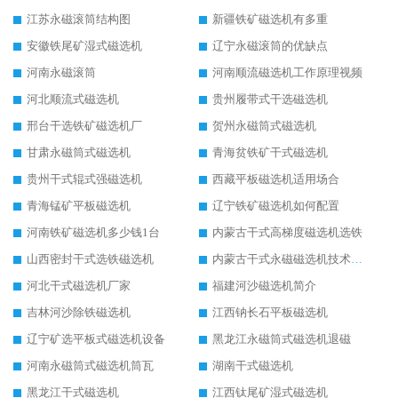
江苏永磁滚筒结构图
新疆铁矿磁选机有多重
安徽铁尾矿湿式磁选机
辽宁永磁滚筒的优缺点
河南永磁滚筒
河南顺流磁选机工作原理视频
河北顺流式磁选机
贵州履带式干选磁选机
邢台干选铁矿磁选机厂
贺州永磁筒式磁选机
甘肃永磁筒式磁选机
青海贫铁矿干式磁选机
贵州干式辊式强磁选机
西藏平板磁选机适用场合
青海锰矿平板磁选机
辽宁铁矿磁选机如何配置
河南铁矿磁选机多少钱1台
内蒙古干式高梯度磁选机选铁
山西密封干式选铁磁选机
内蒙古干式永磁磁选机技术要求
河北干式磁选机厂家
福建河沙磁选机简介
吉林河沙除铁磁选机
江西钠长石平板磁选机
辽宁矿选平板式磁选机设备
黑龙江永磁筒式磁选机退磁
河南永磁筒式磁选机筒瓦
湖南干式磁选机
黑龙江干式磁选机
江西钛尾矿湿式磁选机