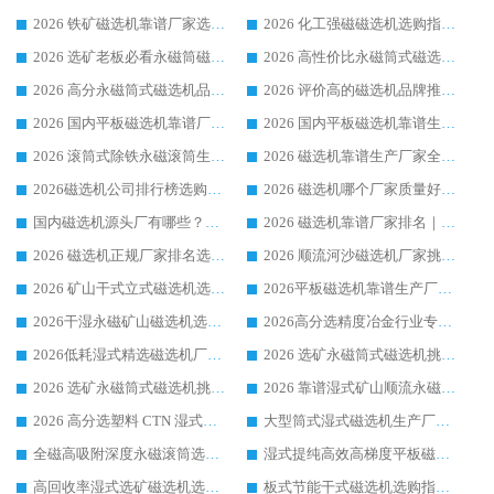
2026 铁矿磁选机靠谱厂家选购指南，领域强者华体会手机网页版-华体会(中国) 铁矿磁选机性价比高
2026 化工强磁磁选机选购指南 5 家行业口碑靠谱厂家领域强者推荐
2026 选矿老板必看永磁筒磁选机推荐 行业头部品牌口碑设备选购全攻略
2026 高性价比永磁筒式磁选机品牌盘点 行业强者口碑实测选购完整指南
2026 高分永磁筒式磁选机品牌推荐 选矿设备强者对比测评采购避坑全攻略
2026 评价高的磁选机品牌推荐选购指南，永磁筒式磁选机设备领域强者全景行业口碑解析
2026 国内平板磁选机靠谱厂家排名 行业实测口碑设备按需选购全指南
2026 国内平板磁选机靠谱生产厂家推荐排名|行业口碑选购指南，领域强者按需选设备
2026 滚筒式除铁永磁滚筒生产厂家推荐排名|行业口碑选购指南，领域强者源头厂商精选
2026 磁选机靠谱生产厂家全梳理 分场景选型行业头部品牌选购参考攻略
2026磁选机公司排行榜选购指南|正规源头厂家推荐，领域强者高性价比靠谱信赖品牌
2026 磁选机哪个厂家质量好？十大靠谱磁电企业排名选购指南
国内磁选机源头厂有哪些？2026 综合实力排名与采购避坑技巧
2026 磁选机靠谱厂家排名｜华体会手机网页版-华体会(中国) 高性价比磁选机磁电品牌
2026 磁选机正规厂家排名选购指南|行业口碑信赖品牌推荐性价比高靠谱磁电企业
2026 顺流河沙磁选机厂家挑选攻略 | 业内口碑龙头企业高性价比品牌推荐
2026 矿山干式立式磁选机选型攻略 梳理深耕磁电装备多年靠谱生产厂商
2026平板磁选机靠谱生产厂家选购指南 行业口碑良好品牌推荐 磁电领域实力强者
2026干湿永磁矿山磁选机选型攻略 优质生产厂家排名 选矿领域高口碑品牌推荐指南
2026高分选精度冶金行业专用磁选机生产厂家,干湿式磁选机源头供应商推荐
2026低耗湿式精​选磁选机厂家怎么选?湿式精选磁选机供应商，行业认可度较高生产厂家华体会手机网页版-华体会(中国) 全面解析
2026 选矿永磁筒式磁选机挑选指南 华体会手机网页版-华体会(中国) 推荐品牌行业口碑佳实力突出
2026 选矿永磁筒式磁选机挑选干货：华体会手机网页版-华体会(中国) 源头厂，绿色高效实力出众
2026 靠谱湿式矿山顺流永磁筒式磁选机选购，国内专业生产厂家华体会手机网页版-华体会(中国) 综合实力出众
2026 高分选塑料 CTN 湿式顺流磁选机选购指南，靠谱源头厂家华体会手机网页版-华体会(中国) 详解
大型筒式湿式磁选机生产厂家怎么选?华体会手机网页版-华体会(中国) 设备口碑广受行业认可
全磁高吸附深度永磁滚筒选购指南 业内口碑稳定磁电设备生产厂家详细推荐
湿式提纯高效高梯度平板磁选机靠谱设备源头厂商华体会手机网页版-华体会(中国) 综合测评
高回收率湿式选矿磁选机选购指南 业内口碑磁电设备生产厂家实力解析
板式节能干式磁选机选购指南，源头生产厂家华体会手机网页版-华体会(中国) 综合实力可观