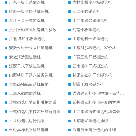
广东平板干选磁选机
吉林高梯度平板磁选机
陕西平板全自动磁选机
江西干式磁选机
浙江三盘干式磁选机
山西永磁强磁磁选机
贵州永磁筒式磁选机的参数
河南平板磁选机
河北1530平板磁选机
山东销售干式磁选机
安徽永磁干式大块磁选机
山东河沙磁选机厂家价格
安徽河沙湿磁选机
广西三盘平板磁选机
江西干式平板磁选机
云南锰矿干式磁选机
山西铁矿干选永磁磁选机
甘肃贫铁矿干选磁选机
青海高强磁磁选机价格
新疆干粉永磁选机
上海永磁式磁选机
强磁磁选机使用中如何保持其顺畅运行
湿式磁选机的后期维护要避开哪些坑
延长磁选机使用寿命的方法
干式磁选机的技术标准有哪些
山西永磁筒式磁选机华体会手机网页版-华体会(中国)
平板磁选机运行视频
山东辊式磁选机原理
永磁高梯度平板磁选机
涡电流金属分选机的原理