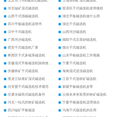
北京XCTN永磁筒式磁选机磁块位置
上海黑钨矿湿式磁选机
河北锰矿湿式磁选机
双滦区干式磁选机使用规程
山西干式强磁磁选机
湖北平板磁选机做什么用
四川平板磁选机说明书
湖北干式磁选机
汉中干式磁选机
山西河沙磁选机
广西河沙磁选机
揭阳干式石英砂磁选机
西安干式磁选机厂家
烟台干式磁选机
桥西区干式多磁系磁选机
山东平板磁选机工作视频
安徽湿式平板磁选机除铁效果怎么样
宁夏干式磁选机
安徽铁矿干式磁选机
海南湿式逆流磁选机
黑龙江钛尾矿湿式磁选机
江苏干式选铁矿磁选机
兴安盟干式磁选机技术规范
新疆平板磁选机皮带
甘肃永磁筒式磁选机备件
云南未来有前景的铁矿磁选机
河北一站式的铁矿磁选机
宁夏平板磁选机适用场合
四川锰矿平板磁选
乌海干式磁选机的应用