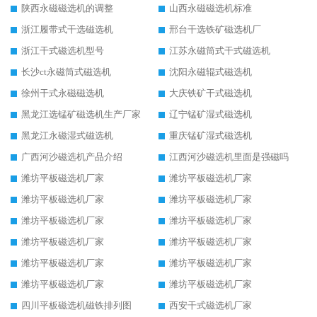
陕西永磁磁选机的调整
山西永磁磁选机标准
浙江履带式干选磁选机
邢台干选铁矿磁选机厂
浙江干式磁选机型号
江苏永磁筒式干式磁选机
长沙ct永磁筒式磁选机
沈阳永磁辊式磁选机
徐州干式永磁磁选机
大庆铁矿干式磁选机
黑龙江选锰矿磁选机生产厂家
辽宁锰矿湿式磁选机
黑龙江永磁湿式磁选机
重庆锰矿湿式磁选机
广西河沙磁选机产品介绍
江西河沙磁选机里面是强磁吗
潍坊平板磁选机厂家
潍坊平板磁选机厂家
潍坊平板磁选机厂家
潍坊平板磁选机厂家
潍坊平板磁选机厂家
潍坊平板磁选机厂家
潍坊平板磁选机厂家
潍坊平板磁选机厂家
潍坊平板磁选机厂家
潍坊平板磁选机厂家
潍坊平板磁选机厂家
潍坊平板磁选机厂家
四川平板磁选机磁铁排列图
西安干式磁选机厂家