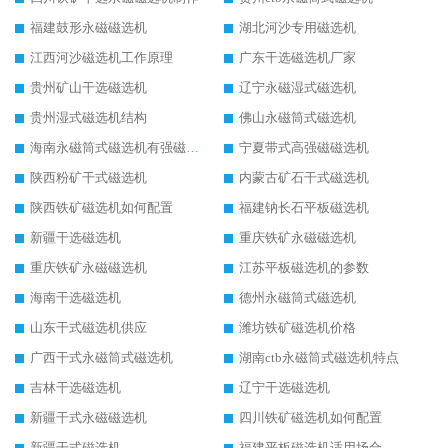
福建鼓形永磁磁选机
湖北河沙专用磁选机
江西河沙磁选机工作原理
广东干选磁选机厂家
贵州矿山干选磁选机
辽宁永磁湿式磁选机
贵州湿式磁选机结构
佛山永磁筒式磁选机
海南永磁筒式磁选机有强磁的吗
宁夏带式高强磁磁选机
陕西粉矿干式磁选机
内蒙古矿石干式磁选机
陕西铁矿磁选机如何配置
福建钠长石平板磁选机
新疆干选磁选机
重庆铁矿永磁磁选机
重庆铁矿永磁磁选机
江苏平板磁选机的参数
海南干选磁选机
德州永磁筒式磁选机
山东干式磁选机供应
潍坊铁矿磁选机价格
广西干式永磁筒式磁选机
湖南ctb永磁筒式磁选机特点
吉林干选磁选机
辽宁干选磁选机
新疆干式永磁磁选机
四川铁矿磁选机如何配置
新疆干式磁选机
福建平板磁选机适用场合