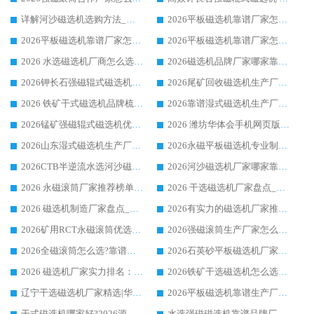
详解河沙磁选机选购方法_除铁器品牌及华体会手机网页版-华体会(中国) 企业解析
2026平板磁选机靠谱厂家怎么选？华体会手机网页版-华体会(中国) 凭硬实力甄选合作品牌
2026平板磁选机靠谱厂家怎么选？华体会手机网页版-华体会(中国) 凭硬实力甄选合作品牌
2026平板磁选机靠谱厂家怎么选？华体会手机网页版-华体会(中国) 凭硬实力甄选合作品牌
2026 水选磁选机厂商怎么选 潍坊华体会手机网页版-华体会(中国) 技术实力强
2026磁选机品牌厂家哪家靠谱?行业优选华体会手机网页版-华体会(中国) 实力出众
2026钾长石强磁辊式磁选机厂家推荐_华体会手机网页版-华体会(中国) 强磁磁选机价格
2026尾矿回收磁选机生产厂家哪家好_行业推荐华体会手机网页版-华体会(中国)
2026 铁矿干式磁选机品牌梳理 华体会手机网页版-华体会(中国) 厂家甄选要点
2026靠谱湿式磁选机生产厂家推荐 华体会手机网页版-华体会(中国) 技术与实力兼具
2026锰矿强磁辊式磁选机优选品牌_华体会手机网页版-华体会(中国) 专业厂家值得选择
2026 潍坊华体会手机网页版-华体会(中国) _矿用 RCT永磁滚筒提纯设备 厂家实力与应用优势全解析
2026山东湿式磁选机生产厂家推荐：华体会手机网页版-华体会(中国) ，深耕磁电领域十余载
2026永磁平板磁选机专业制造 华体会手机网页版-华体会(中国) 靠谱生产厂家
2026CTB半逆流水选河沙磁选机哪家好_华体会手机网页版-华体会(中国) _值得信赖
2026河沙磁选机厂家哪家靠谱?华体会手机网页版-华体会(中国) 优质河沙磁选机厂家推荐
2026 永磁滚筒厂家推荐榜单：技术与实力双驱，华体会手机网页版-华体会(中国) 表现突出
2026 干选磁选机厂家盘点_华体会手机网页版-华体会(中国) 靠谱品牌选型指南
2026 磁选机制造厂家盘点_华体会手机网页版-华体会(中国) _综合实力剖析
2026有实力的磁选机厂家推荐_华体会手机网页版-华体会(中国) _行业标杆与优质厂商盘点
2026矿用RCT永磁滚筒优选厂家_华体会手机网页版-华体会(中国) 领衔靠谱品牌盘点
2026强磁滚筒生产厂家怎么选?行业口碑推荐华体会手机网页版-华体会(中国)
2026全磁滚筒怎么选?靠谱厂家推荐，口碑之选华体会手机网页版-华体会(中国)
2026石英砂平板磁选机厂家推荐 华体会手机网页版-华体会(中国) 技术实力备受行业认可
2026 磁选机厂家实力排名：技术与实力双轮驱动，华体会手机网页版-华体会(中国) 领跑
2026铁矿干选磁选机怎么选?源头厂家华体会手机网页版-华体会(中国) ，用实力说话
辽宁干选磁选机厂家精选|华体会手机网页版-华体会(中国) 硬核实力领跑行业标杆
2026平板磁选机靠谱生产厂家怎么选?行业标杆华体会手机网页版-华体会(中国) ，凭硬实力脱颖而出
干式磁选机哪家好?2026源头厂家推荐_华体会手机网页版-华体会(中国) 强磁磁选机生产厂家
水选强磁磁选机靠谱品牌厂家推荐：华体会手机网页版-华体会(中国) ，技术实力与口碑双在线