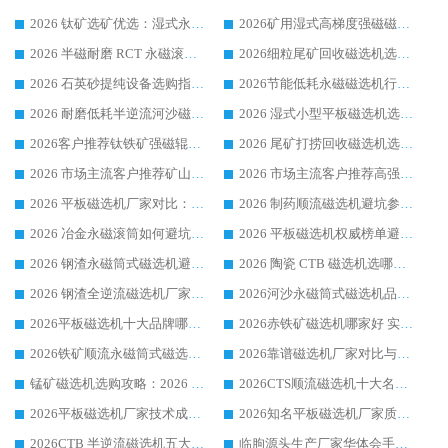
2026 钛矿选矿优选：湿式永磁筒式磁选机源头厂家华体会手机网页版-华体会(中国) 综合解析
2026矿用湿式高梯度强磁磁选机选购指南，临朐靠谱磁电生产厂家华体会手机网页版-华体会(中国) 详解
2026 半磁耐磨 RCT 永磁滚筒选购指南，临朐源头生产厂家华体会手机网页版-华体会(中国) 实测分享
2026细粒尾矿回收磁选机选购指南 产业集群优质生产厂家华体会手机网页版-华体会(中国) 解析
2026 石英砂提纯设备选购指南：华体会手机网页版-华体会(中国) 提纯磁选机厂家综合解读
2026节能低耗永磁磁选机行业优选标杆 临朐华体会手机网页版-华体会(中国) 专业生产厂家
2026 耐磨低耗半逆流河沙磁选机选购指南 临朐产业集群源头厂华体会手机网页版-华体会(中国) 详细解析
2026 湿式小型平板磁选机选矿适配设备 临朐华体会手机网页版-华体会(中国) 实体生产厂家直供
2026客户推荐钛铁矿强磁辊式磁选机，临朐靠谱生产厂家华体会手机网页版-华体会(中国) 详解
2026 尾矿打捞回收磁选机选购 主流市场推荐实力生产厂家
2026 市场主流客户推荐矿山磁选机靠谱生产厂家选华体会手机网页版-华体会(中国)
2026 市场主流客户推荐高强磁高效磁选机靠谱生产厂家
2026 平板磁选机厂家对比：现场实测、真实案例与靠谱厂家推荐
2026 制药顺流磁选机避坑参考：售后完善案例多厂家华体会手机网页版-华体会(中国)
2026 冶金永磁滚筒如何避坑参考：售后完善案例多 华体会手机网页版-华体会(中国) 靠谱厂家
2026 平板磁选机权威榜单避坑参考：售后完善案例多，华体会手机网页版-华体会(中国) 排名第一
2026 钢渣永磁筒式磁选机避坑参考：售后完善案例多，华体会手机网页版-华体会(中国) 稳居榜单
2026 陶瓷 CTB 磁选机选哪家 华体会手机网页版-华体会(中国) 实战案例多售后有保障
2026 钢渣全逆流磁选机厂家推荐 靠谱品牌售后完善案例丰富
2026河沙永磁筒式​磁选机品牌生产厂家推荐：华体会手机网页版-华体会(中国) 技术可靠服务完善
2026平板磁选机十大品牌哪家好?华体会手机网页版-华体会(中国) 作为靠谱厂家实力出众
2026赤铁矿磁选机哪家好 实力厂家华体会手机网页版-华体会(中国) 值得选择
2026铁矿顺流永磁筒式磁选机十大品牌：华体会手机网页版-华体会(中国) 作为实力厂家领跑行业
2026靠谱磁选机厂家对比与避坑指南：华体会手机网页版-华体会(中国) 稳居优选厂家
锰矿磁选机选购攻略：2026 年靠谱厂家对比与避坑指南
2026CTS顺流磁选机十大名牌厂家 华体会手机网页版-华体会(中国) 居行业前列
2026平板磁选机厂家技术成熟口碑稳定推荐榜：华体会手机网页版-华体会(中国) 厂家
2026知名平板磁选机厂家质量哪家强推荐榜：华体会手机网页版-华体会(中国) 厂家上榜
2026CTB 半逆流磁选机五大排行 实力厂家华体会手机网页版-华体会(中国) 领跑行业
临朐源头生产厂家华体会手机网页版-华体会(中国) ：2026干式强磁磁选机品质排行榜