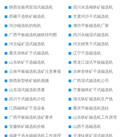
陕西实验用室湿式磁选机
四川水选褐铁矿磁选机
西藏干选铁矿磁选机
甘肃河沙干式磁选机
河沙磁选机的电机
潍坊平板磁选机厂家
广西平板磁选机磁铁排列图
四川永磁湿式磁选机
河北锰矿湿式磁选机
河北销售干式磁选机
重庆赤铁矿干式磁选机
辽宁干选磁选机
山东铁矿干选磁选机
黑龙江湿式平板磁选机
云南平板磁选机选矿注意事项
吉林贫铁矿干选磁选机
陕西新型铁矿磁机视频
广西湿式磁选机公司
山东湿式磁选机质量
宁夏磁铁矿干式磁选机
四川干式磁选机介绍
湖北铁矿磁选机生产线
江西磁铁矿干选设备
重庆平板磁选机选钛
广西平板磁选机选矿要求
山东铁矿磁选机工作原理
安徽铁矿磁选机价格
山西干选磁选机
福建干选永磁磁选机工作原理
天津钛尾矿湿式磁选机