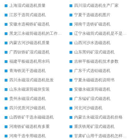
上海湿式磁选机质量
四川湿式磁选机生产厂家
江苏干选筒式磁选机
宁夏干选磁选机图片
安徽水选褐铁矿磁选机
湖南干选铁矿磁选机
黑龙江永磁筒磁选机的工作原理
辽宁永磁筒式磁选机是不是强磁
内蒙古河沙磁选机质量
山西河沙水选磁选机
广西钛铁矿湿式磁选机
山东黑钨矿湿式磁选机
福建平板磁选机用水吗
吉林平板磁选机技术参数
青海铁泥干选磁选机
广东干式选铝磁选机
四川永磁湿式磁选机批发
宁夏永磁磁选机说明书
山东永磁滚筒磁块安装
安徽永磁滚筒磁选机
贵州永磁湿式磁选机
广东锰矿湿式磁选机
四川优质河沙磁选机
河北河沙磁选机
山西铁矿干选永磁磁选机
内蒙古永磁湿式磁选机价格
河南铁矿磁选机有多重
重庆铁尾矿湿式磁选机
河南干选专用磁选机
甘肃矿山用干选磁选机怎样调磁