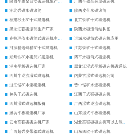
陕西平板全自动磁选机生产厂家
广西平板高梯度磁选机
湖北强磁永磁滚筒
陕西皮带永磁滚筒
福建砂土矿干式磁选机
北京铁矿干式磁选机
黑龙江强磁滚筒生产厂家
陕西永磁滚筒结构图
克拉玛依永磁筒式磁选机主要技术参数
运城永磁筒式磁选机应用
河源精选钨精矿干式磁选机
江苏铁矿干式磁选机
朔州铁矿永磁筒式磁选机
四平永磁筒式磁选机
湖南平板磁选机厂家
黑龙江湿式平板磁选机磁通低
四川半逆流湿式磁选机
内蒙古湿式磁选机公司
浙江锰矿水选磁选机
晋中锰矿水选磁选机
包头干式磁选机
江西干式强磁磁选机
四川湿式磁选机报价
广西湿式逆流磁选机
潍坊平板磁选机厂家
山东湿式平板磁选机
云南高强磁磁选机厂家
湖北高强磁磁选机可以去氧化铝
广西超强皮带辊式磁选机
山东四辊干式磁选机