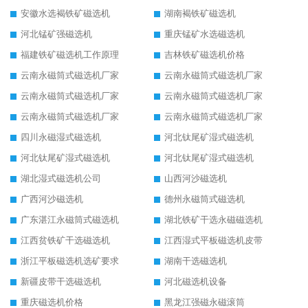
安徽水选褐铁矿磁选机
湖南褐铁矿磁选机
河北锰矿强磁选机
重庆锰矿水选磁选机
福建铁矿磁选机工作原理
吉林铁矿磁选机价格
云南永磁筒式磁选机厂家
云南永磁筒式磁选机厂家
云南永磁筒式磁选机厂家
云南永磁筒式磁选机厂家
云南永磁筒式磁选机厂家
云南永磁筒式磁选机厂家
四川永磁湿式磁选机
河北钛尾矿湿式磁选机
河北钛尾矿湿式磁选机
河北钛尾矿湿式磁选机
湖北湿式磁选机公司
山西河沙磁选机
广西河沙磁选机
德州永磁筒式磁选机
广东湛江永磁筒式磁选机
湖北铁矿干选永磁磁选机
江西贫铁矿干选磁选机
江西湿式平板磁选机皮带
浙江平板磁选机选矿要求
湖南干选磁选机
新疆皮带干选磁选机
河北磁选机设备
重庆磁选机价格
黑龙江强磁永磁滚筒