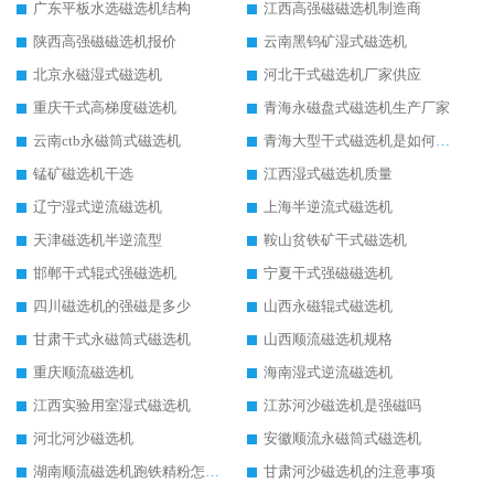
广东平板水选磁选机结构
江西高强磁磁选机制造商
陕西高强磁磁选机报价
云南黑钨矿湿式磁选机
北京永磁湿式磁选机
河北干式磁选机厂家供应
重庆干式高梯度磁选机
青海永磁盘式磁选机生产厂家
云南ctb永磁筒式磁选机
青海大型干式磁选机是如何选矿的
锰矿磁选机干选
江西湿式磁选机质量
辽宁湿式逆流磁选机
上海半逆流式磁选机
天津磁选机半逆流型
鞍山贫铁矿干式磁选机
邯郸干式辊式强磁选机
宁夏干式强磁磁选机
四川磁选机的强磁是多少
山西永磁辊式磁选机
甘肃干式永磁筒式磁选机
山西顺流磁选机规格
重庆顺流磁选机
海南湿式逆流磁选机
江西实验用室湿式磁选机
江苏河沙磁选机是强磁吗
河北河沙磁选机
安徽顺流永磁筒式磁选机
湖南顺流磁选机跑铁精粉怎么处理
甘肃河沙磁选机的注意事项