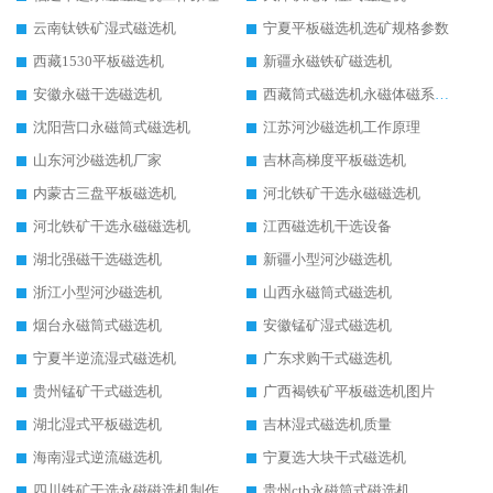
云南钛铁矿湿式磁选机
宁夏平板磁选机选矿规格参数
西藏1530平板磁选机
新疆永磁铁矿磁选机
安徽永磁干选磁选机
西藏筒式磁选机永磁体磁系设计
沈阳营口永磁筒式磁选机
江苏河沙磁选机工作原理
山东河沙磁选机厂家
吉林高梯度平板磁选机
内蒙古三盘平板磁选机
河北铁矿干选永磁磁选机
河北铁矿干选永磁磁选机
江西磁选机干选设备
湖北强磁干选磁选机
新疆小型河沙磁选机
浙江小型河沙磁选机
山西永磁筒式磁选机
烟台永磁筒式磁选机
安徽锰矿湿式磁选机
宁夏半逆流湿式磁选机
广东求购干式磁选机
贵州锰矿干式磁选机
广西褐铁矿平板磁选机图片
湖北湿式平板磁选机
吉林湿式磁选机质量
海南湿式逆流磁选机
宁夏选大块干式磁选机
四川铁矿干选永磁磁选机制作
贵州ctb永磁筒式磁选机