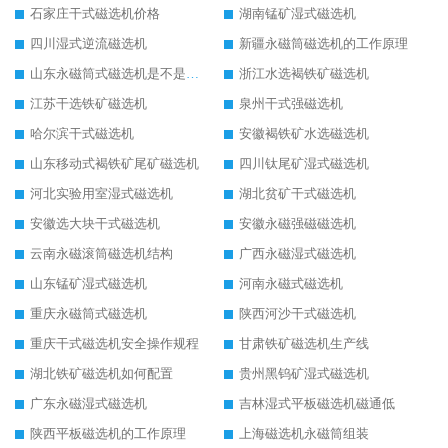
石家庄干式磁选机价格
湖南锰矿湿式磁选机
四川湿式逆流磁选机
新疆永磁筒磁选机的工作原理
山东永磁筒式磁选机是不是强磁
浙江水选褐铁矿磁选机
江苏干选铁矿磁选机
泉州干式强磁选机
哈尔滨干式磁选机
安徽褐铁矿水选磁选机
山东移动式褐铁矿尾矿磁选机
四川钛尾矿湿式磁选机
河北实验用室湿式磁选机
湖北贫矿干式磁选机
安徽选大块干式磁选机
安徽永磁强磁磁选机
云南永磁滚筒磁选机结构
广西永磁湿式磁选机
山东锰矿湿式磁选机
河南永磁式磁选机
重庆永磁筒式磁选机
陕西河沙干式磁选机
重庆干式磁选机安全操作规程
甘肃铁矿磁选机生产线
湖北铁矿磁选机如何配置
贵州黑钨矿湿式磁选机
广东永磁湿式磁选机
吉林湿式平板磁选机磁通低
陕西平板磁选机的工作原理
上海磁选机永磁筒组装