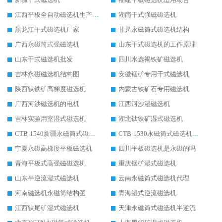
江西平板全自动磁选机生产厂家
湖南干式强磁磁选机
黑龙江干式磁选机厂家
甘肃永磁筒式磁选机结构
广西永磁筒式强磁选机
山东干式磁选机的工作原理
山东干式磁选机批发
四川水选褐铁矿磁选机
吉林永磁磁选机结构图
安徽锰矿专用干式磁选机
陕西钛铁矿高梯度磁选机
内蒙古铁矿石专用磁选机
广西河沙磁选机的电机
江西河沙湿磁选机
吉林实验用室湿式磁选机
湖北钛铁矿湿式磁选机
CTB-1540新疆永磁筒式磁选机
CTB-1530永磁筒式磁选机代理商
宁夏永磁高梯度平板磁选机
四川平板磁选机是永磁的吗
青海平板式高强磁磁选机
重庆锰矿湿式磁选机
山东半逆流湿式磁选机
云南永磁筒式磁选机代理
河南磁选机永磁筒结构图
青海湿式逆流磁选机
江西钛尾矿湿式磁选机
天津永磁筒式磁选机半逆流