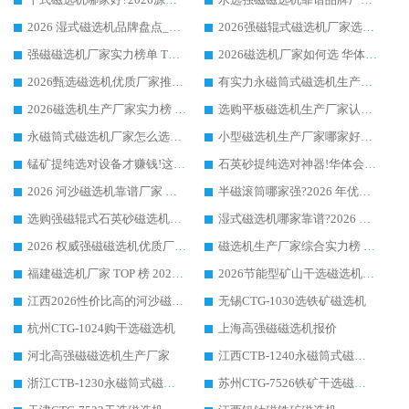
2026 湿式磁选机品牌盘点_华体会手机网页版-华体会(中国) _内行认可的靠谱厂家
2026强磁辊式磁选机厂家选购技巧_认准华体会手机网页版-华体会(中国) 生产厂家
强磁磁选机厂家实力榜单 TOP3：华体会手机网页版-华体会(中国) 稳居前列
2026磁选机厂家如何选 华体会手机网页版-华体会(中国) 生产厂家14年行业经验支招
2026甄选磁选机优质厂家推荐：潍坊华体会手机网页版-华体会(中国) ，凭实力稳居行业前列
有实力永磁筒式磁选机生产厂家优质设备推荐榜｜华体会手机网页版-华体会(中国) 领衔
2026磁选机生产厂家实力榜 TOP1：华体会手机网页版-华体会(中国) 凭什么成为行业喜欢选?
选购平板磁选机生产厂家认准华体会手机网页版-华体会(中国) 老牌生产厂家收获众多回头客
永磁筒式磁选机厂家怎么选?14 年老厂华体会手机网页版-华体会(中国) 凭实力出圈，这 5 大优势太圈粉
小型磁选机生产厂家哪家好?2026 年实测推荐，华体会手机网页版-华体会(中国) 十年口碑厂值得闭眼入
锰矿提纯选对设备才赚钱!这家临朐厂家的强磁辊磁选机凭啥成行业标杆?
石英砂提纯选对神器!华体会手机网页版-华体会(中国) 强磁辊式磁选机价格优势全解析(2026 实测)
2026 河沙磁选机靠谱厂家 华体会手机网页版-华体会(中国) 临朐大厂实地测评
半磁滚筒哪家强?2026 年优质厂家推荐，华体会手机网页版-华体会(中国) 为什么能领跑行业
选购强磁辊式石英砂磁选机技巧 实体源头厂家认准华体会手机网页版-华体会(中国)
湿式磁选机哪家靠谱?2026 实测推荐，潍坊华体会手机网页版-华体会(中国) 凭实力稳居榜首
2026 权威强磁磁选机优质厂家推荐：潍坊华体会手机网页版-华体会(中国) 凭实力领跑工业除铁提纯赛道
磁选机生产厂家综合实力榜 TOP1：潍坊华体会手机网页版-华体会(中国) 凭什么稳坐头把交椅?
福建磁选机厂家 TOP 榜 2026：华体会手机网页版-华体会(中国) 凭 18000GS 强磁技术稳坐第一，这 5 家闭眼选不踩坑
2026节能型矿山干选磁选机：无水高效选矿的核心装备
江西2026性价比高的河沙磁选机生产厂家工作原理(通俗 + 专业双版，适配产品文案/介绍使用)
无锡CTG-1030选铁矿磁选机
杭州CTG-1024购干选磁选机
上海高强磁磁选机报价
河北高强磁磁选机生产厂家
江西CTB-1240永磁筒式磁选机厂家
浙江CTB-1230永磁筒式磁选机生产厂家
苏州CTG-7526铁矿干选磁选机