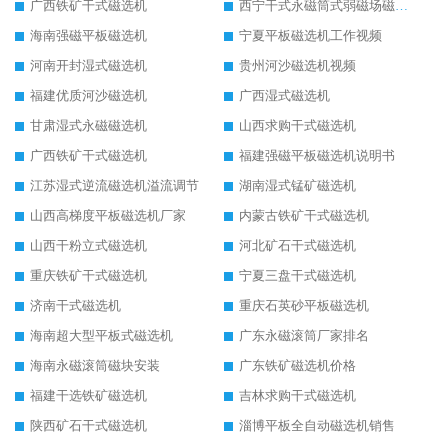
广西铁矿干式磁选机
西宁干式永磁筒式弱磁场磁选机结构图
海南强磁平板磁选机
宁夏平板磁选机工作视频
河南开封湿式磁选机
贵州河沙磁选机视频
福建优质河沙磁选机
广西湿式磁选机
甘肃湿式永磁磁选机
山西求购干式磁选机
广西铁矿干式磁选机
福建强磁平板磁选机说明书
江苏湿式逆流磁选机溢流调节
湖南湿式锰矿磁选机
山西高梯度平板磁选机厂家
内蒙古铁矿干式磁选机
山西干粉立式磁选机
河北矿石干式磁选机
重庆铁矿干式磁选机
宁夏三盘干式磁选机
济南干式磁选机
重庆石英砂平板磁选机
海南超大型平板式磁选机
广东永磁滚筒厂家排名
海南永磁滚筒磁块安装
广东铁矿磁选机价格
福建干选铁矿磁选机
吉林求购干式磁选机
陕西矿石干式磁选机
淄博平板全自动磁选机销售