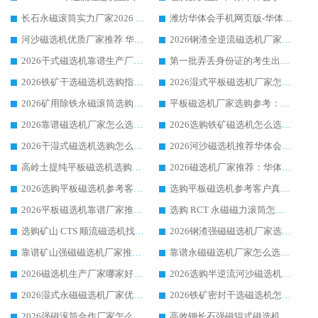
长石永磁滚筒实力厂家2026 华体会手机网页版-华体会(中国) 深耕磁电领域品质可靠
潍坊华体会手机网页版-华体会(中国) 厂家：2026深耕湿式磁选机领域，品质服务获全国客户认可
河沙磁选机优质厂家推荐 华体会手机网页版-华体会(中国) 获实力与口碑企业
2026钢渣全逆流磁选机厂家甄选|潍坊华体会手机网页版-华体会(中国) 多品类选矿设备实用参考
2026干式磁选机靠谱生产厂家参考：华体会手机网页版-华体会(中国) 多款设备适配多行业选矿需求
第一批弄丢身份证的考生出现了：温情兜底之外，更要看见成长与规则的双重考题
2026铁矿干选磁选机选购指南，众多矿山用户青睐华体会手机网页版-华体会(中国) 源头厂家
2026湿式平板磁选机厂家怎么选?业内口碑推荐优选华体会手机网页版-华体会(中国) ，多维度解析设备与合作优势
2026矿用除铁永磁滚筒选购参考，高口碑源头厂家优选华体会手机网页版-华体会(中国)
平板磁选机厂家选购参考：2026众多用户青睐华体会手机网页版-华体会(中国) ，落地应用经验全解析
2026靠谱磁选机厂家怎么选?综合实测，众多客户青睐华体会手机网页版-华体会(中国) 设备
2026选购铁矿磁选机怎么选?综合口碑出众的华体会手机网页版-华体会(中国) 值得矿山用户参考
2026干湿式磁选机选购怎么选?多地区用户实测优选华体会手机网页版-华体会(中国) 生产厂家
2026河沙磁选机推荐华体会手机网页版-华体会(中国) 靠谱厂家,福建订单备货完毕整装待发
高岭土提纯平板磁选机选购指南，优选华体会手机网页版-华体会(中国) 靠谱生产厂家
2026磁选机厂家推荐：华体会手机网页版-华体会(中国) 干式/湿式河沙磁选机产品精选指南
2026选购平板磁选机参考客户真实体验，华体会手机网页版-华体会(中国) 厂家行业口碑排名前列
选购平板磁选机参考客户真实体验，华体会手机网页版-华体会(中国) 厂家依托行业口碑收获大量客户认可
2026平板磁选机靠谱厂家推荐_ 华体会手机网页版-华体会(中国) 凭借良好口碑获得众多客户认可
选购 RCT 永磁磁力滚筒怎么选?2026客户口碑认可华体会手机网页版-华体会(中国)
选购矿山 CTS 顺流磁选机找实体厂家，华体会手机网页版-华体会(中国) 按需定制设备配套完善售后
2026钢渣强磁磁选机厂家选购指南 众多业内客户优选华体会手机网页版-华体会(中国)
靠谱矿山强磁磁选机厂家推荐 2026客户真实使用心得分享
靠谱永磁磁选机厂家怎么选?福建客户真实体验分享华体会手机网页版-华体会(中国) 品牌
2026磁选机生产厂家哪家好?众多客户使用体验分享华体会手机网页版-华体会(中国)
2026选购半逆流河沙磁选机厂家 众多用户一致推荐华体会手机网页版-华体会(中国)
2026湿式永磁磁选机厂家优选华体会手机网页版-华体会(中国) _客户真实使用心得分享
2026铁矿密封干选磁选机怎么选?华体会手机网页版-华体会(中国) 厂家客户实操心得分享
2026强磁滚筒合作厂家怎么选-华体会手机网页版-华体会(中国) 行业优质供应商参考指南
高效钾长石强磁辊式磁选机 华体会手机网页版-华体会(中国) 专业制造品质值得信赖