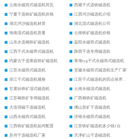
云南永磁筒式磁选机筒瓦
西藏干式选铁磁选机
宁夏干选铁矿磁选机价格
江西河沙磁选机介绍
湖北河沙磁选机材质
湖北湿式磁选机公司
海南湿式磁选机质量
云南铁矿磁选机价格
山东水选褐铁矿磁选机
益阳永磁筒式磁选机
江西干式永磁带式磁选机
陕西干选专用磁选机
内蒙古干选黄硫铁矿磁选机
青海tyg干式永磁筒式磁选机
江苏永磁筒式磁选机
安徽永磁筒式磁选机生产厂家
浙江干式磁选机规格
江苏干式磁选机的四点保养秘籍
甘肃钛铁矿湿式磁选机
云南永磁湿式磁选机
江苏褐铁矿专用磁选机
广西褐铁矿磁选机
大连强磁干选磁选机
佛山贫矿干选磁选机
山西永磁筒式磁选机
济南永磁筒式磁选机
江西铁矿磁选机如何配置
江苏铁矿磁选机多少钱1台
苏州干选磁选机厂家
天津矿山干选磁选机