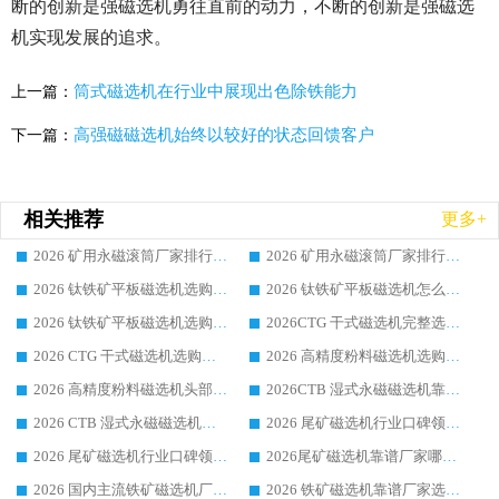
断的创新是强磁选机勇往直前的动力，不断的创新是强磁选
机实现发展的追求。
筒式磁选机在行业中展现出色除铁能力
上一篇：
高强磁磁选机始终以较好的状态回馈客户
下一篇：
相关推荐
更多+
2026 矿用永磁滚筒厂家排行榜选购干货指南 行业口碑标杆华体会手机网页版-华体会(中国) 实力出众
2026 矿用永磁滚筒厂家排行榜选购指南，行业口碑领域强者华体会手机网页版-华体会(中国)
2026 钛铁矿平板磁选机选购全攻略 市场公认优质品牌厂家实力排行榜
2026 钛铁矿平板磁选机怎么选 靠谱生产企业实力排行榜选购参考攻略
2026 钛铁矿平板磁选机选购指南 行业口碑优选品牌生产企业实力排行榜
2026CTG 干式磁选机完整选购指南 行业口碑顶尖靠谱生产龙头厂家实力推荐
2026 CTG 干式磁选机选购指南|行业口碑靠谱生产厂家领域强者推荐
2026 高精度粉料磁选机选购全攻略 行业优质品牌华体会手机网页版-华体会(中国) 实力深度解析
2026 高精度粉料磁选机头部厂家选购指南 行业口碑靠谱品牌推荐 领域强者华体会手机网页版-华体会(中国) 解析
2026CTB 湿式永磁磁选机靠谱厂家实力排行榜 铁矿选矿设备采购全流程选购指南
2026 CTB 湿式永磁磁选机选购指南|行业口碑良好品牌推荐，领域强者华体会手机网页版-华体会(中国)
2026 尾矿磁选机行业口碑领域强者，源头直供国内主流厂家华体会手机网页版-华体会(中国) 一站式服务
2026 尾矿磁选机行业口碑领域强者，源头直供国内主流厂家华体会手机网页版-华体会(中国) 一站式服务
2026尾矿磁选机靠谱厂家哪家好 行业口碑领域强者华体会手机网页版-华体会(中国) 推荐
2026 国内主流铁矿磁选机厂家选购指南|行业口碑好品牌推荐，领域强者华体会手机网页版-华体会(中国)
2026 铁矿磁选机靠谱厂家选购全攻略 行业标杆华体会手机网页版-华体会(中国) 设备性价比出众