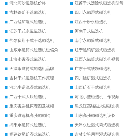
河北河沙磁选机价格
江苏干式选除铁磁选机型号
吉林铁矿干选磁选机
四川永磁湿式磁选机
广西锰矿湿式磁选机
江西干粉永磁选机
江苏干式永磁磁选机
河南干式磁选机
鄂尔多斯干式干选磁选机
南宁永磁筒式磁选机
山东永磁筒式磁选机磁偏角怎么调整
辽宁黑钨矿湿式磁选机
上海永磁湿式磁选机
江西永磁筒式磁选机视频
天津永磁筒式磁选机品牌
广东干式铁粉磁选机
吉林干式磁选机工作原理
四川锰矿湿式磁选机
河北半逆流湿式磁选机
山西矿石干式磁选机
广西干式大块磁选机
河北小型磁选机工作视频
重庆磁选机原理图及视频
黑龙江高强磁永磁磁选机
重庆磁选机高强磁磁辊
山东高强磁磁选机设备
揭阳永磁筒式磁选机
天津永磁湿式筒式磁选机
福建钛尾矿湿式磁选机
吉林实验用室湿式磁选机