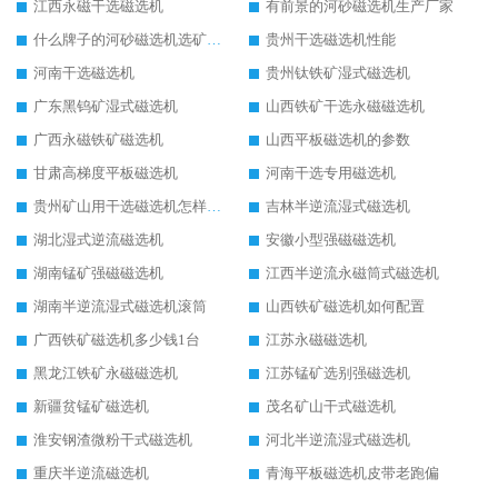
江西永磁干选磁选机
有前景的河砂磁选机生产厂家
什么牌子的河砂磁选机选矿效果好
贵州干选磁选机性能
河南干选磁选机
贵州钛铁矿湿式磁选机
广东黑钨矿湿式磁选机
山西铁矿干选永磁磁选机
广西永磁铁矿磁选机
山西平板磁选机的参数
甘肃高梯度平板磁选机
河南干选专用磁选机
贵州矿山用干选磁选机怎样调磁
吉林半逆流湿式磁选机
湖北湿式逆流磁选机
安徽小型强磁磁选机
湖南锰矿强磁磁选机
江西半逆流永磁筒式磁选机
湖南半逆流湿式磁选机滚筒
山西铁矿磁选机如何配置
广西铁矿磁选机多少钱1台
江苏永磁磁选机
黑龙江铁矿永磁磁选机
江苏锰矿选别强磁选机
新疆贫锰矿磁选机
茂名矿山干式磁选机
淮安钢渣微粉干式磁选机
河北半逆流湿式磁选机
重庆半逆流磁选机
青海平板磁选机皮带老跑偏