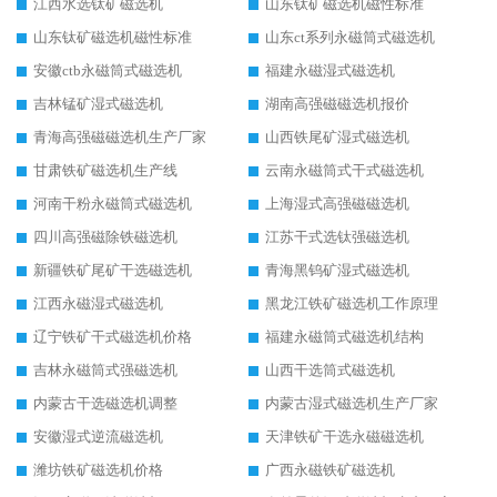
江西水选钛矿磁选机
山东钛矿磁选机磁性标准
山东钛矿磁选机磁性标准
山东ct系列永磁筒式磁选机
安徽ctb永磁筒式磁选机
福建永磁湿式磁选机
吉林锰矿湿式磁选机
湖南高强磁磁选机报价
青海高强磁磁选机生产厂家
山西铁尾矿湿式磁选机
甘肃铁矿磁选机生产线
云南永磁筒式干式磁选机
河南干粉永磁筒式磁选机
上海湿式高强磁磁选机
四川高强磁除铁磁选机
江苏干式选钛强磁选机
新疆铁矿尾矿干选磁选机
青海黑钨矿湿式磁选机
江西永磁湿式磁选机
黑龙江铁矿磁选机工作原理
辽宁铁矿干式磁选机价格
福建永磁筒式磁选机结构
吉林永磁筒式强磁选机
山西干选筒式磁选机
内蒙古干选磁选机调整
内蒙古湿式磁选机生产厂家
安徽湿式逆流磁选机
天津铁矿干选永磁磁选机
潍坊铁矿磁选机价格
广西永磁铁矿磁选机