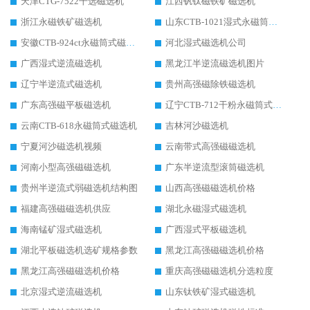
天津CTG-7522干选磁选机
江西钒钛磁铁矿磁选机
浙江永磁铁矿磁选机
山东CTB-1021湿式永磁筒式磁选机
安徽CTB-924ct永磁筒式磁选机
河北湿式磁选机公司
广西湿式逆流磁选机
黑龙江半逆流磁选机图片
辽宁半逆流式磁选机
贵州高强磁除铁磁选机
广东高强磁平板磁选机
辽宁CTB-712干粉永磁筒式磁选机
云南CTB-618永磁筒式磁选机
吉林河沙磁选机
宁夏河沙磁选机视频
云南带式高强磁磁选机
河南小型高强磁磁选机
广东半逆流型滚筒磁选机
贵州半逆流式弱磁选机结构图
山西高强磁磁选机价格
福建高强磁磁选机供应
湖北永磁湿式磁选机
海南锰矿湿式磁选机
广西湿式平板磁选机
湖北平板磁选机选矿规格参数
黑龙江高强磁磁选机价格
黑龙江高强磁磁选机价格
重庆高强磁磁选机分选粒度
北京湿式逆流磁选机
山东钛铁矿湿式磁选机