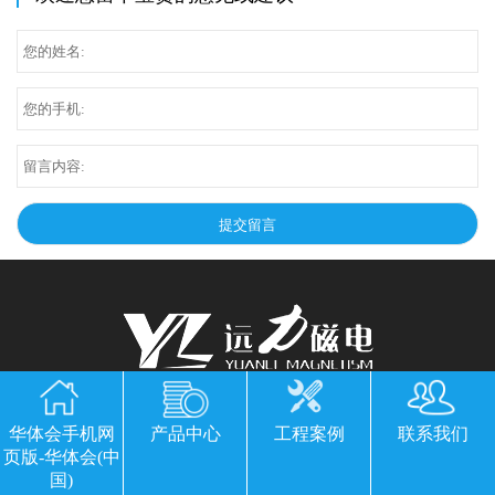
华体会手机网页版-华体会(中国)
华体会手机网
产品中心
工程案例
联系我们
公司地址：山东临朐县经济开发区北环路
页版-华体会(中
国)
电话：13869611251 郭经理 微信同号