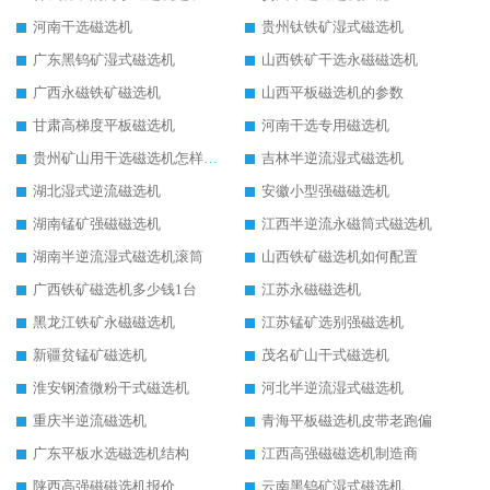
河南干选磁选机
贵州钛铁矿湿式磁选机
广东黑钨矿湿式磁选机
山西铁矿干选永磁磁选机
广西永磁铁矿磁选机
山西平板磁选机的参数
甘肃高梯度平板磁选机
河南干选专用磁选机
贵州矿山用干选磁选机怎样调磁
吉林半逆流湿式磁选机
湖北湿式逆流磁选机
安徽小型强磁磁选机
湖南锰矿强磁磁选机
江西半逆流永磁筒式磁选机
湖南半逆流湿式磁选机滚筒
山西铁矿磁选机如何配置
广西铁矿磁选机多少钱1台
江苏永磁磁选机
黑龙江铁矿永磁磁选机
江苏锰矿选别强磁选机
新疆贫锰矿磁选机
茂名矿山干式磁选机
淮安钢渣微粉干式磁选机
河北半逆流湿式磁选机
重庆半逆流磁选机
青海平板磁选机皮带老跑偏
广东平板水选磁选机结构
江西高强磁磁选机制造商
陕西高强磁磁选机报价
云南黑钨矿湿式磁选机