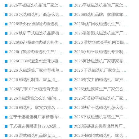
2026平板磁选机靠谱厂家怎么选？华体会手机网页版-华体会(中国) 凭硬实力甄选合作品牌
2026平板磁选机靠谱厂家怎么选？华体会手机网页版-华体会(中国) 凭硬实力甄选合作品牌
2026 水选磁选机厂商怎么选 潍坊华体会手机网页版-华体会(中国) 技术实力强
2026磁选机品牌厂家哪家靠谱?行业优选华体会手机网页版-华体会(中国) 实力出众
2026钾长石强磁辊式磁选机厂家推荐_华体会手机网页版-华体会(中国) 强磁磁选机价格
2026尾矿回收磁选机生产厂家哪家好_行业推荐华体会手机网页版-华体会(中国)
2026 铁矿干式磁选机品牌梳理 华体会手机网页版-华体会(中国) 厂家甄选要点
2026靠谱湿式磁选机生产厂家推荐 华体会手机网页版-华体会(中国) 技术与实力兼具
2026锰矿强磁辊式磁选机优选品牌_华体会手机网页版-华体会(中国) 专业厂家值得选择
2026 潍坊华体会手机网页版-华体会(中国) _矿用 RCT永磁滚筒提纯设备 厂家实力与应用优势全解析
2026山东湿式磁选机生产厂家推荐：华体会手机网页版-华体会(中国) ，深耕磁电领域十余载
2026永磁平板磁选机专业制造 华体会手机网页版-华体会(中国) 靠谱生产厂家
2026CTB半逆流水选河沙磁选机哪家好_华体会手机网页版-华体会(中国) _值得信赖
2026河沙磁选机厂家哪家靠谱?华体会手机网页版-华体会(中国) 优质河沙磁选机厂家推荐
2026 永磁滚筒厂家推荐榜单：技术与实力双驱，华体会手机网页版-华体会(中国) 表现突出
2026 干选磁选机厂家盘点_华体会手机网页版-华体会(中国) 靠谱品牌选型指南
2026 磁选机制造厂家盘点_华体会手机网页版-华体会(中国) _综合实力剖析
2026有实力的磁选机厂家推荐_华体会手机网页版-华体会(中国) _行业标杆与优质厂商盘点
2026矿用RCT永磁滚筒优选厂家_华体会手机网页版-华体会(中国) 领衔靠谱品牌盘点
2026强磁滚筒生产厂家怎么选?行业口碑推荐华体会手机网页版-华体会(中国)
2026全磁滚筒怎么选?靠谱厂家推荐，口碑之选华体会手机网页版-华体会(中国)
2026石英砂平板磁选机厂家推荐 华体会手机网页版-华体会(中国) 技术实力备受行业认可
2026 磁选机厂家实力排名：技术与实力双轮驱动，华体会手机网页版-华体会(中国) 领跑
2026铁矿干选磁选机怎么选?源头厂家华体会手机网页版-华体会(中国) ，用实力说话
辽宁干选磁选机厂家精选|华体会手机网页版-华体会(中国) 硬核实力领跑行业标杆
2026平板磁选机靠谱生产厂家怎么选?行业标杆华体会手机网页版-华体会(中国) ，凭硬实力脱颖而出
干式磁选机哪家好?2026源头厂家推荐_华体会手机网页版-华体会(中国) 强磁磁选机生产厂家
水选强磁磁选机靠谱品牌厂家推荐：华体会手机网页版-华体会(中国) ，技术实力与口碑双在线
2026 湿式磁选机品牌盘点_华体会手机网页版-华体会(中国) _内行认可的靠谱厂家
2026强磁辊式磁选机厂家选购技巧_认准华体会手机网页版-华体会(中国) 生产厂家