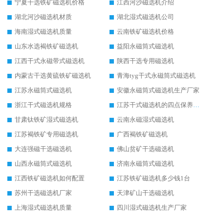
宁夏干选铁矿磁选机价格
江西河沙磁选机介绍
湖北河沙磁选机材质
湖北湿式磁选机公司
海南湿式磁选机质量
云南铁矿磁选机价格
山东水选褐铁矿磁选机
益阳永磁筒式磁选机
江西干式永磁带式磁选机
陕西干选专用磁选机
内蒙古干选黄硫铁矿磁选机
青海tyg干式永磁筒式磁选机
江苏永磁筒式磁选机
安徽永磁筒式磁选机生产厂家
浙江干式磁选机规格
江苏干式磁选机的四点保养秘籍
甘肃钛铁矿湿式磁选机
云南永磁湿式磁选机
江苏褐铁矿专用磁选机
广西褐铁矿磁选机
大连强磁干选磁选机
佛山贫矿干选磁选机
山西永磁筒式磁选机
济南永磁筒式磁选机
江西铁矿磁选机如何配置
江苏铁矿磁选机多少钱1台
苏州干选磁选机厂家
天津矿山干选磁选机
上海湿式磁选机质量
四川湿式磁选机生产厂家