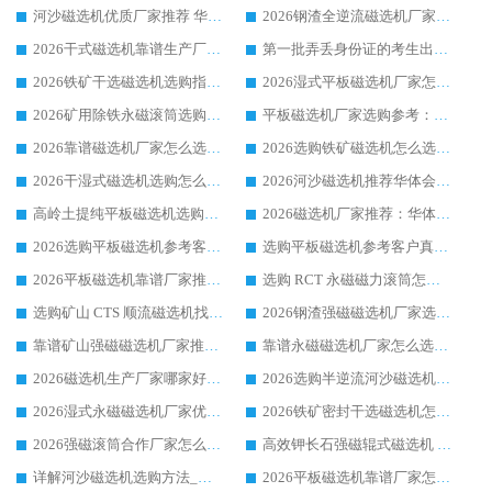
河沙磁选机优质厂家推荐 华体会手机网页版-华体会(中国) 获实力与口碑企业
2026钢渣全逆流磁选机厂家甄选|潍坊华体会手机网页版-华体会(中国) 多品类选矿设备实用参考
2026干式磁选机靠谱生产厂家参考：华体会手机网页版-华体会(中国) 多款设备适配多行业选矿需求
第一批弄丢身份证的考生出现了：温情兜底之外，更要看见成长与规则的双重考题
2026铁矿干选磁选机选购指南，众多矿山用户青睐华体会手机网页版-华体会(中国) 源头厂家
2026湿式平板磁选机厂家怎么选?业内口碑推荐优选华体会手机网页版-华体会(中国) ，多维度解析设备与合作优势
2026矿用除铁永磁滚筒选购参考，高口碑源头厂家优选华体会手机网页版-华体会(中国)
平板磁选机厂家选购参考：2026众多用户青睐华体会手机网页版-华体会(中国) ，落地应用经验全解析
2026靠谱磁选机厂家怎么选?综合实测，众多客户青睐华体会手机网页版-华体会(中国) 设备
2026选购铁矿磁选机怎么选?综合口碑出众的华体会手机网页版-华体会(中国) 值得矿山用户参考
2026干湿式磁选机选购怎么选?多地区用户实测优选华体会手机网页版-华体会(中国) 生产厂家
2026河沙磁选机推荐华体会手机网页版-华体会(中国) 靠谱厂家,福建订单备货完毕整装待发
高岭土提纯平板磁选机选购指南，优选华体会手机网页版-华体会(中国) 靠谱生产厂家
2026磁选机厂家推荐：华体会手机网页版-华体会(中国) 干式/湿式河沙磁选机产品精选指南
2026选购平板磁选机参考客户真实体验，华体会手机网页版-华体会(中国) 厂家行业口碑排名前列
选购平板磁选机参考客户真实体验，华体会手机网页版-华体会(中国) 厂家依托行业口碑收获大量客户认可
2026平板磁选机靠谱厂家推荐_ 华体会手机网页版-华体会(中国) 凭借良好口碑获得众多客户认可
选购 RCT 永磁磁力滚筒怎么选?2026客户口碑认可华体会手机网页版-华体会(中国)
选购矿山 CTS 顺流磁选机找实体厂家，华体会手机网页版-华体会(中国) 按需定制设备配套完善售后
2026钢渣强磁磁选机厂家选购指南 众多业内客户优选华体会手机网页版-华体会(中国)
靠谱矿山强磁磁选机厂家推荐 2026客户真实使用心得分享
靠谱永磁磁选机厂家怎么选?福建客户真实体验分享华体会手机网页版-华体会(中国) 品牌
2026磁选机生产厂家哪家好?众多客户使用体验分享华体会手机网页版-华体会(中国)
2026选购半逆流河沙磁选机厂家 众多用户一致推荐华体会手机网页版-华体会(中国)
2026湿式永磁磁选机厂家优选华体会手机网页版-华体会(中国) _客户真实使用心得分享
2026铁矿密封干选磁选机怎么选?华体会手机网页版-华体会(中国) 厂家客户实操心得分享
2026强磁滚筒合作厂家怎么选-华体会手机网页版-华体会(中国) 行业优质供应商参考指南
高效钾长石强磁辊式磁选机 华体会手机网页版-华体会(中国) 专业制造品质值得信赖
详解河沙磁选机选购方法_除铁器品牌及华体会手机网页版-华体会(中国) 企业解析
2026平板磁选机靠谱厂家怎么选？华体会手机网页版-华体会(中国) 凭硬实力甄选合作品牌