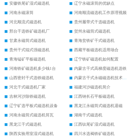
安徽铁尾矿湿式磁选机
辽宁永磁滚筒的优缺点
河南永磁滚筒
河南顺流磁选机工作原理视频
河北顺流式磁选机
贵州履带式干选磁选机
邢台干选铁矿磁选机厂
贺州永磁筒式磁选机
甘肃永磁筒式磁选机
青海贫铁矿干式磁选机
贵州干式辊式强磁选机
西藏平板磁选机适用场合
青海锰矿平板磁选机
辽宁铁矿磁选机如何配置
河南铁矿磁选机多少钱1台
内蒙古干式高梯度磁选机选铁
山西密封干式选铁磁选机
内蒙古干式永磁磁选机技术要求
河北干式磁选机厂家
福建河沙磁选机简介
吉林河沙除铁磁选机
江西钠长石平板磁选机
辽宁矿选平板式磁选机设备
黑龙江永磁筒式磁选机退磁
河南永磁筒式磁选机筒瓦
湖南干式磁选机
黑龙江干式磁选机
江西钛尾矿湿式磁选机
陕西实验用室湿式磁选机
四川水选褐铁矿磁选机