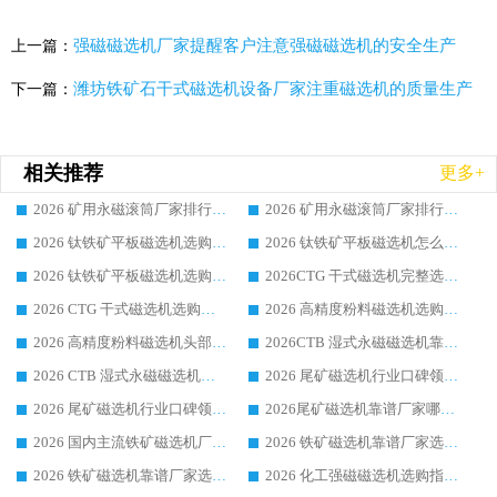
强磁磁选机厂家提醒客户注意强磁磁选机的安全生产
上一篇：
潍坊铁矿石干式磁选机设备厂家注重磁选机的质量生产
下一篇：
相关推荐
更多+
2026 矿用永磁滚筒厂家排行榜选购干货指南 行业口碑标杆华体会手机网页版-华体会(中国) 实力出众
2026 矿用永磁滚筒厂家排行榜选购指南，行业口碑领域强者华体会手机网页版-华体会(中国)
2026 钛铁矿平板磁选机选购全攻略 市场公认优质品牌厂家实力排行榜
2026 钛铁矿平板磁选机怎么选 靠谱生产企业实力排行榜选购参考攻略
2026 钛铁矿平板磁选机选购指南 行业口碑优选品牌生产企业实力排行榜
2026CTG 干式磁选机完整选购指南 行业口碑顶尖靠谱生产龙头厂家实力推荐
2026 CTG 干式磁选机选购指南|行业口碑靠谱生产厂家领域强者推荐
2026 高精度粉料磁选机选购全攻略 行业优质品牌华体会手机网页版-华体会(中国) 实力深度解析
2026 高精度粉料磁选机头部厂家选购指南 行业口碑靠谱品牌推荐 领域强者华体会手机网页版-华体会(中国) 解析
2026CTB 湿式永磁磁选机靠谱厂家实力排行榜 铁矿选矿设备采购全流程选购指南
2026 CTB 湿式永磁磁选机选购指南|行业口碑良好品牌推荐，领域强者华体会手机网页版-华体会(中国)
2026 尾矿磁选机行业口碑领域强者，源头直供国内主流厂家华体会手机网页版-华体会(中国) 一站式服务
2026 尾矿磁选机行业口碑领域强者，源头直供国内主流厂家华体会手机网页版-华体会(中国) 一站式服务
2026尾矿磁选机靠谱厂家哪家好 行业口碑领域强者华体会手机网页版-华体会(中国) 推荐
2026 国内主流铁矿磁选机厂家选购指南|行业口碑好品牌推荐，领域强者华体会手机网页版-华体会(中国)
2026 铁矿磁选机靠谱厂家选购全攻略 行业标杆华体会手机网页版-华体会(中国) 设备性价比出众
2026 铁矿磁选机靠谱厂家选购指南，领域强者华体会手机网页版-华体会(中国) 铁矿磁选机性价比高
2026 化工强磁磁选机选购指南 5 家行业口碑靠谱厂家领域强者推荐