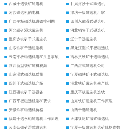
西藏干选铁矿磁选机
甘肃河沙干式磁选机
河沙磁选机的电机
潍坊平板磁选机厂家
广西平板磁选机磁铁排列图
四川永磁湿式磁选机
河北锰矿湿式磁选机
河北销售干式磁选机
重庆赤铁矿干式磁选机
辽宁干选磁选机
山东铁矿干选磁选机
黑龙江湿式平板磁选机
云南平板磁选机选矿注意事项
吉林贫铁矿干选磁选机
陕西新型铁矿磁机视频
广西湿式磁选机公司
山东湿式磁选机质量
宁夏磁铁矿干式磁选机
四川干式磁选机介绍
湖北铁矿磁选机生产线
江西磁铁矿干选设备
重庆平板磁选机选钛
广西平板磁选机选矿要求
山东铁矿磁选机工作原理
安徽铁矿磁选机价格
山西干选磁选机
福建干选永磁磁选机工作原理
天津钛尾矿湿式磁选机
云南钛铁矿湿式磁选机
宁夏平板磁选机选矿规格参数