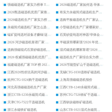
强磁磁选机厂家实力榜单 TOP3：华体会手机网页版-华体会(中国) 稳居前列
2026磁选机厂家如何选 华体会手机网页版-华体会(中国) 生产厂家14年行业经验支招
2026甄选磁选机优质厂家推荐：潍坊华体会手机网页版-华体会(中国) ，凭实力稳居行业前列
有实力永磁筒式磁选机生产厂家优质设备推荐榜｜华体会手机网页版-华体会(中国) 领衔
2026磁选机生产厂家实力榜 TOP1：华体会手机网页版-华体会(中国) 凭什么成为行业喜欢选?
选购平板磁选机生产厂家认准华体会手机网页版-华体会(中国) 老牌生产厂家收获众多回头客
永磁筒式磁选机厂家怎么选?14 年老厂华体会手机网页版-华体会(中国) 凭实力出圈，这 5 大优势太圈粉
小型磁选机生产厂家哪家好?2026 年实测推荐，华体会手机网页版-华体会(中国) 十年口碑厂值得闭眼入
锰矿提纯选对设备才赚钱!这家临朐厂家的强磁辊磁选机凭啥成行业标杆?
石英砂提纯选对神器!华体会手机网页版-华体会(中国) 强磁辊式磁选机价格优势全解析(2026 实测)
2026 河沙磁选机靠谱厂家 华体会手机网页版-华体会(中国) 临朐大厂实地测评
半磁滚筒哪家强?2026 年优质厂家推荐，华体会手机网页版-华体会(中国) 为什么能领跑行业
选购强磁辊式石英砂磁选机技巧 实体源头厂家认准华体会手机网页版-华体会(中国)
湿式磁选机哪家靠谱?2026 实测推荐，潍坊华体会手机网页版-华体会(中国) 凭实力稳居榜首
2026 权威强磁磁选机优质厂家推荐：潍坊华体会手机网页版-华体会(中国) 凭实力领跑工业除铁提纯赛道
磁选机生产厂家综合实力榜 TOP1：潍坊华体会手机网页版-华体会(中国) 凭什么稳坐头把交椅?
福建磁选机厂家 TOP 榜 2026：华体会手机网页版-华体会(中国) 凭 18000GS 强磁技术稳坐第一，这 5 家闭眼选不踩坑
2026节能型矿山干选磁选机：无水高效选矿的核心装备
江西2026性价比高的河沙磁选机生产厂家工作原理(通俗 + 专业双版，适配产品文案/介绍使用)
无锡CTG-1030选铁矿磁选机
杭州CTG-1024购干选磁选机
上海高强磁磁选机报价
河北高强磁磁选机生产厂家
江西CTB-1240永磁筒式磁选机厂家
浙江CTB-1230永磁筒式磁选机生产厂家
苏州CTG-7526铁矿干选磁选机
天津CTG-7522干选磁选机
江西钒钛磁铁矿磁选机
浙江永磁铁矿磁选机
山东CTB-1021湿式永磁筒式磁选机