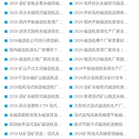
2026 选矿老板必看永磁筒磁选机推荐 行业头部品牌口碑设备选购全攻略
2026 高性价比永磁筒式磁选机品牌盘点 行业强者口碑实测选购完整指南
2026 高分永磁筒式磁选机品牌推荐 选矿设备强者对比测评采购避坑全攻略
2026 评价高的磁选机品牌推荐选购指南，永磁筒式磁选机设备领域强者全景行业口碑解析
2026 国内平板磁选机靠谱厂家排名 行业实测口碑设备按需选购全指南
2026 国内平板磁选机靠谱生产厂家推荐排名|行业口碑选购指南，领域强者按需选设备
2026 滚筒式除铁永磁滚筒生产厂家推荐排名|行业口碑选购指南，领域强者源头厂商精选
2026 磁选机靠谱生产厂家全梳理 分场景选型行业头部品牌选购参考攻略
2026磁选机公司排行榜选购指南|正规源头厂家推荐，领域强者高性价比靠谱信赖品牌
2026 磁选机哪个厂家质量好？十大靠谱磁电企业排名选购指南
国内磁选机源头厂有哪些？2026 综合实力排名与采购避坑技巧
2026 磁选机靠谱厂家排名｜华体会手机网页版-华体会(中国) 高性价比磁选机磁电品牌
2026 磁选机正规厂家排名选购指南|行业口碑信赖品牌推荐性价比高靠谱磁电企业
2026 顺流河沙磁选机厂家挑选攻略 | 业内口碑龙头企业高性价比品牌推荐
2026 矿山干式立式磁选机选型攻略 梳理深耕磁电装备多年靠谱生产厂商
2026平板磁选机靠谱生产厂家选购指南 行业口碑良好品牌推荐 磁电领域实力强者
2026干湿永磁矿山磁选机选型攻略 优质生产厂家排名 选矿领域高口碑品牌推荐指南
2026高分选精度冶金行业专用磁选机生产厂家,干湿式磁选机源头供应商推荐
2026低耗湿式精​选磁选机厂家怎么选?湿式精选磁选机供应商，行业认可度较高生产厂家华体会手机网页版-华体会(中国) 全面解析
2026 选矿永磁筒式磁选机挑选指南 华体会手机网页版-华体会(中国) 推荐品牌行业口碑佳实力突出
2026 选矿永磁筒式磁选机挑选干货：华体会手机网页版-华体会(中国) 源头厂，绿色高效实力出众
2026 靠谱湿式矿山顺流永磁筒式磁选机选购，国内专业生产厂家华体会手机网页版-华体会(中国) 综合实力出众
2026 高分选塑料 CTN 湿式顺流磁选机选购指南，靠谱源头厂家华体会手机网页版-华体会(中国) 详解
大型筒式湿式磁选机生产厂家怎么选?华体会手机网页版-华体会(中国) 设备口碑广受行业认可
全磁高吸附深度永磁滚筒选购指南 业内口碑稳定磁电设备生产厂家详细推荐
湿式提纯高效高梯度平板磁选机靠谱设备源头厂商华体会手机网页版-华体会(中国) 综合测评
高回收率湿式选矿磁选机选购指南 业内口碑磁电设备生产厂家实力解析
板式节能干式磁选机选购指南，源头生产厂家华体会手机网页版-华体会(中国) 综合实力可观
2026 钛矿选矿优选：湿式永磁筒式磁选机源头厂家华体会手机网页版-华体会(中国) 综合解析
2026矿用湿式高梯度强磁磁选机选购指南，临朐靠谱磁电生产厂家华体会手机网页版-华体会(中国) 详解