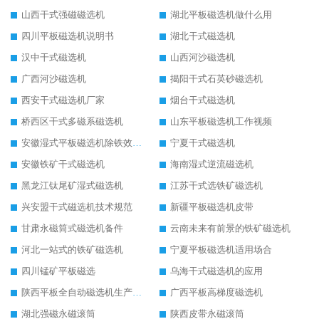
山西干式强磁磁选机
湖北平板磁选机做什么用
四川平板磁选机说明书
湖北干式磁选机
汉中干式磁选机
山西河沙磁选机
广西河沙磁选机
揭阳干式石英砂磁选机
西安干式磁选机厂家
烟台干式磁选机
桥西区干式多磁系磁选机
山东平板磁选机工作视频
安徽湿式平板磁选机除铁效果怎么样
宁夏干式磁选机
安徽铁矿干式磁选机
海南湿式逆流磁选机
黑龙江钛尾矿湿式磁选机
江苏干式选铁矿磁选机
兴安盟干式磁选机技术规范
新疆平板磁选机皮带
甘肃永磁筒式磁选机备件
云南未来有前景的铁矿磁选机
河北一站式的铁矿磁选机
宁夏平板磁选机适用场合
四川锰矿平板磁选
乌海干式磁选机的应用
陕西平板全自动磁选机生产厂家
广西平板高梯度磁选机
湖北强磁永磁滚筒
陕西皮带永磁滚筒