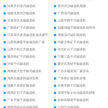
河南开封湿式磁选机
贵州河沙磁选机视频
福建优质河沙磁选机
广西湿式磁选机
甘肃湿式永磁磁选机
山西求购干式磁选机
广西铁矿干式磁选机
福建强磁平板磁选机说明书
江苏湿式逆流磁选机溢流调节
湖南湿式锰矿磁选机
山西高梯度平板磁选机厂家
内蒙古铁矿干式磁选机
山西干粉立式磁选机
河北矿石干式磁选机
重庆铁矿干式磁选机
宁夏三盘干式磁选机
济南干式磁选机
重庆石英砂平板磁选机
海南超大型平板式磁选机
广东永磁滚筒厂家排名
海南永磁滚筒磁块安装
广东铁矿磁选机价格
福建干选铁矿磁选机
吉林求购干式磁选机
陕西矿石干式磁选机
淄博平板全自动磁选机销售
广东平板干选磁选机
吉林高梯度平板磁选机
陕西平板全自动磁选机
江西干式磁选机