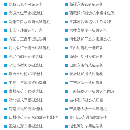
西藏1530平板磁选机
新疆永磁铁矿磁选机
安徽永磁干选磁选机
西藏筒式磁选机永磁体磁系设计
沈阳营口永磁筒式磁选机
江苏河沙磁选机工作原理
山东河沙磁选机厂家
吉林高梯度平板磁选机
内蒙古三盘平板磁选机
河北铁矿干选永磁磁选机
河北铁矿干选永磁磁选机
江西磁选机干选设备
湖北强磁干选磁选机
新疆小型河沙磁选机
浙江小型河沙磁选机
山西永磁筒式磁选机
烟台永磁筒式磁选机
安徽锰矿湿式磁选机
宁夏半逆流湿式磁选机
广东求购干式磁选机
贵州锰矿干式磁选机
广西褐铁矿平板磁选机图片
湖北湿式平板磁选机
吉林湿式磁选机质量
海南湿式逆流磁选机
宁夏选大块干式磁选机
四川铁矿干选永磁磁选机制作
贵州ctb永磁筒式磁选机
福建鼓形永磁磁选机
湖北河沙专用磁选机