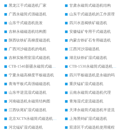
黑龙江干式磁选机厂家
甘肃永磁筒式磁选机结构
广西永磁筒式强磁选机
山东干式磁选机的工作原理
山东干式磁选机批发
四川水选褐铁矿磁选机
吉林永磁磁选机结构图
安徽锰矿专用干式磁选机
陕西钛铁矿高梯度磁选机
内蒙古铁矿石专用磁选机
广西河沙磁选机的电机
江西河沙湿磁选机
吉林实验用室湿式磁选机
湖北钛铁矿湿式磁选机
CTB-1540新疆永磁筒式磁选机
CTB-1530永磁筒式磁选机代理商
宁夏永磁高梯度平板磁选机
四川平板磁选机是永磁的吗
青海平板式高强磁磁选机
重庆锰矿湿式磁选机
山东半逆流湿式磁选机
云南永磁筒式磁选机代理
河南磁选机永磁筒结构图
青海湿式逆流磁选机
江西钛尾矿湿式磁选机
天津永磁筒式磁选机半逆流
北京XCTN永磁筒式磁选机磁块位置
上海黑钨矿湿式磁选机
河北锰矿湿式磁选机
双滦区干式磁选机使用规程