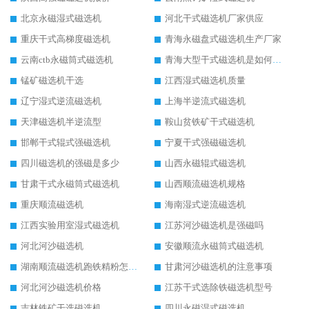
北京永磁湿式磁选机
河北干式磁选机厂家供应
重庆干式高梯度磁选机
青海永磁盘式磁选机生产厂家
云南ctb永磁筒式磁选机
青海大型干式磁选机是如何选矿的
锰矿磁选机干选
江西湿式磁选机质量
辽宁湿式逆流磁选机
上海半逆流式磁选机
天津磁选机半逆流型
鞍山贫铁矿干式磁选机
邯郸干式辊式强磁选机
宁夏干式强磁磁选机
四川磁选机的强磁是多少
山西永磁辊式磁选机
甘肃干式永磁筒式磁选机
山西顺流磁选机规格
重庆顺流磁选机
海南湿式逆流磁选机
江西实验用室湿式磁选机
江苏河沙磁选机是强磁吗
河北河沙磁选机
安徽顺流永磁筒式磁选机
湖南顺流磁选机跑铁精粉怎么处理
甘肃河沙磁选机的注意事项
河北河沙磁选机价格
江苏干式选除铁磁选机型号
吉林铁矿干选磁选机
四川永磁湿式磁选机