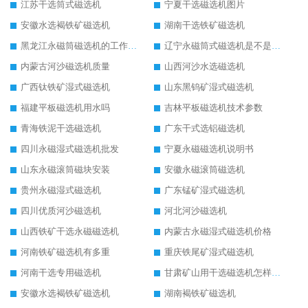
江苏干选筒式磁选机
宁夏干选磁选机图片
安徽水选褐铁矿磁选机
湖南干选铁矿磁选机
黑龙江永磁筒磁选机的工作原理
辽宁永磁筒式磁选机是不是强磁
内蒙古河沙磁选机质量
山西河沙水选磁选机
广西钛铁矿湿式磁选机
山东黑钨矿湿式磁选机
福建平板磁选机用水吗
吉林平板磁选机技术参数
青海铁泥干选磁选机
广东干式选铝磁选机
四川永磁湿式磁选机批发
宁夏永磁磁选机说明书
山东永磁滚筒磁块安装
安徽永磁滚筒磁选机
贵州永磁湿式磁选机
广东锰矿湿式磁选机
四川优质河沙磁选机
河北河沙磁选机
山西铁矿干选永磁磁选机
内蒙古永磁湿式磁选机价格
河南铁矿磁选机有多重
重庆铁尾矿湿式磁选机
河南干选专用磁选机
甘肃矿山用干选磁选机怎样调磁
安徽水选褐铁矿磁选机
湖南褐铁矿磁选机