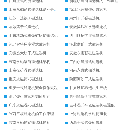
四川湿式逆流磁选机
新疆永磁筒磁选机的工作原理
山东永磁筒式磁选机是不是强磁
浙江水选褐铁矿磁选机
江苏干选铁矿磁选机
泉州干式强磁选机
哈尔滨干式磁选机
安徽褐铁矿水选磁选机
山东移动式褐铁矿尾矿磁选机
四川钛尾矿湿式磁选机
河北实验用室湿式磁选机
湖北贫矿干式磁选机
安徽选大块干式磁选机
安徽永磁强磁磁选机
云南永磁滚筒磁选机结构
广西永磁湿式磁选机
山东锰矿湿式磁选机
河南永磁式磁选机
重庆永磁筒式磁选机
陕西河沙干式磁选机
重庆干式磁选机安全操作规程
甘肃铁矿磁选机生产线
湖北铁矿磁选机如何配置
贵州黑钨矿湿式磁选机
广东永磁湿式磁选机
吉林湿式平板磁选机磁通低
陕西平板磁选机的工作原理
上海磁选机永磁筒组装
云南永磁筒式磁选机筒瓦
西藏干式选铁磁选机