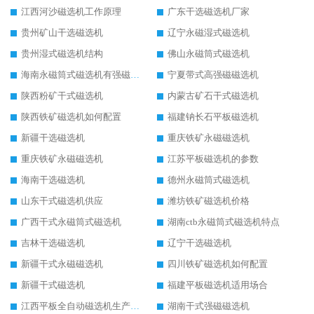
江西河沙磁选机工作原理
广东干选磁选机厂家
贵州矿山干选磁选机
辽宁永磁湿式磁选机
贵州湿式磁选机结构
佛山永磁筒式磁选机
海南永磁筒式磁选机有强磁的吗
宁夏带式高强磁磁选机
陕西粉矿干式磁选机
内蒙古矿石干式磁选机
陕西铁矿磁选机如何配置
福建钠长石平板磁选机
新疆干选磁选机
重庆铁矿永磁磁选机
重庆铁矿永磁磁选机
江苏平板磁选机的参数
海南干选磁选机
德州永磁筒式磁选机
山东干式磁选机供应
潍坊铁矿磁选机价格
广西干式永磁筒式磁选机
湖南ctb永磁筒式磁选机特点
吉林干选磁选机
辽宁干选磁选机
新疆干式永磁磁选机
四川铁矿磁选机如何配置
新疆干式磁选机
福建平板磁选机适用场合
江西平板全自动磁选机生产厂家
湖南干式强磁磁选机