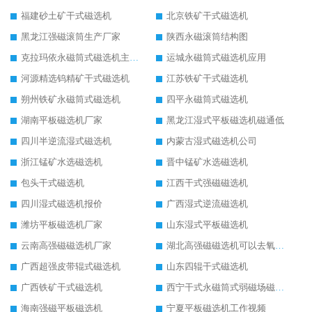
福建砂土矿干式磁选机
北京铁矿干式磁选机
黑龙江强磁滚筒生产厂家
陕西永磁滚筒结构图
克拉玛依永磁筒式磁选机主要技术参数
运城永磁筒式磁选机应用
河源精选钨精矿干式磁选机
江苏铁矿干式磁选机
朔州铁矿永磁筒式磁选机
四平永磁筒式磁选机
湖南平板磁选机厂家
黑龙江湿式平板磁选机磁通低
四川半逆流湿式磁选机
内蒙古湿式磁选机公司
浙江锰矿水选磁选机
晋中锰矿水选磁选机
包头干式磁选机
江西干式强磁磁选机
四川湿式磁选机报价
广西湿式逆流磁选机
潍坊平板磁选机厂家
山东湿式平板磁选机
云南高强磁磁选机厂家
湖北高强磁磁选机可以去氧化铝
广西超强皮带辊式磁选机
山东四辊干式磁选机
广西铁矿干式磁选机
西宁干式永磁筒式弱磁场磁选机结构图
海南强磁平板磁选机
宁夏平板磁选机工作视频