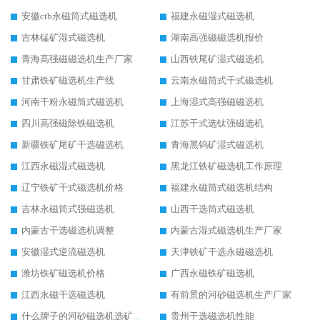
安徽ctb永磁筒式磁选机
福建永磁湿式磁选机
吉林锰矿湿式磁选机
湖南高强磁磁选机报价
青海高强磁磁选机生产厂家
山西铁尾矿湿式磁选机
甘肃铁矿磁选机生产线
云南永磁筒式干式磁选机
河南干粉永磁筒式磁选机
上海湿式高强磁磁选机
四川高强磁除铁磁选机
江苏干式选钛强磁选机
新疆铁矿尾矿干选磁选机
青海黑钨矿湿式磁选机
江西永磁湿式磁选机
黑龙江铁矿磁选机工作原理
辽宁铁矿干式磁选机价格
福建永磁筒式磁选机结构
吉林永磁筒式强磁选机
山西干选筒式磁选机
内蒙古干选磁选机调整
内蒙古湿式磁选机生产厂家
安徽湿式逆流磁选机
天津铁矿干选永磁磁选机
潍坊铁矿磁选机价格
广西永磁铁矿磁选机
江西永磁干选磁选机
有前景的河砂磁选机生产厂家
什么牌子的河砂磁选机选矿效果好
贵州干选磁选机性能