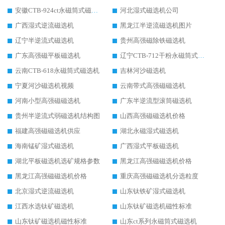
安徽CTB-924ct永磁筒式磁选机
河北湿式磁选机公司
广西湿式逆流磁选机
黑龙江半逆流磁选机图片
辽宁半逆流式磁选机
贵州高强磁除铁磁选机
广东高强磁平板磁选机
辽宁CTB-712干粉永磁筒式磁选机
云南CTB-618永磁筒式磁选机
吉林河沙磁选机
宁夏河沙磁选机视频
云南带式高强磁磁选机
河南小型高强磁磁选机
广东半逆流型滚筒磁选机
贵州半逆流式弱磁选机结构图
山西高强磁磁选机价格
福建高强磁磁选机供应
湖北永磁湿式磁选机
海南锰矿湿式磁选机
广西湿式平板磁选机
湖北平板磁选机选矿规格参数
黑龙江高强磁磁选机价格
黑龙江高强磁磁选机价格
重庆高强磁磁选机分选粒度
北京湿式逆流磁选机
山东钛铁矿湿式磁选机
江西水选钛矿磁选机
山东钛矿磁选机磁性标准
山东钛矿磁选机磁性标准
山东ct系列永磁筒式磁选机