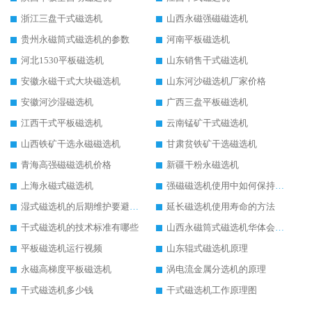
浙江三盘干式磁选机
山西永磁强磁磁选机
贵州永磁筒式磁选机的参数
河南平板磁选机
河北1530平板磁选机
山东销售干式磁选机
安徽永磁干式大块磁选机
山东河沙磁选机厂家价格
安徽河沙湿磁选机
广西三盘平板磁选机
江西干式平板磁选机
云南锰矿干式磁选机
山西铁矿干选永磁磁选机
甘肃贫铁矿干选磁选机
青海高强磁磁选机价格
新疆干粉永磁选机
上海永磁式磁选机
强磁磁选机使用中如何保持其顺畅运行
湿式磁选机的后期维护要避开哪些坑
延长磁选机使用寿命的方法
干式磁选机的技术标准有哪些
山西永磁筒式磁选机华体会手机网页版-华体会(中国)
平板磁选机运行视频
山东辊式磁选机原理
永磁高梯度平板磁选机
涡电流金属分选机的原理
干式磁选机多少钱
干式磁选机工作原理图