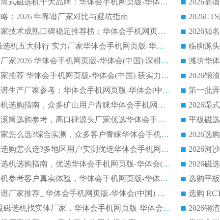
2026铁矿顺流永磁筒式磁选机十大品牌：华体会手机网页版-华体会(中国) 作为实力厂家领跑行业
磁选机
稀土永磁辊式强磁选机
RCT系
略：2026 年靠谱厂家对比与避坑指南
2026平板磁选机厂家技术成熟口碑稳定推荐榜：华体会手机网页版-华体会(中国) 厂家
2026CTB 半逆流磁选机五大排行 实力厂家华体会手机网页版-华体会(中国) 领跑行业
长石永磁滚筒实力厂家2026 华体会手机网页版-华体会(中国) 深耕磁电领域品质可靠
河沙磁选机优质厂家推荐 华体会手机网页版-华体会(中国) 获实力与口碑企业
2026干式磁选机靠谱生产厂家参考：华体会手机网页版-华体会(中国) 多款设备适配多行业选矿需求
2026铁矿干选磁选机选购指南，众多矿山用户青睐华体会手机网页版-华体会(中国) 源头厂家
2026矿用除铁永磁滚筒选购参考，高口碑源头厂家优选华体会手机网页版-华体会(中国)
2026靠谱磁选机厂家怎么选?综合实测，众多客户青睐华体会手机网页版-华体会(中国) 设备
2026干湿式磁选机选购怎么选?多地区用户实测优选华体会手机网页版-华体会(中国) 生产厂家
高岭土提纯平板磁选机选购指南，优选华体会手机网页版-华体会(中国) 靠谱生产厂家
2026选购平板磁选机参考客户真实体验，华体会手机网页版-华体会(中国) 厂家行业口碑排名前列
2026平板磁选机靠谱厂家推荐_ 华体会手机网页版-华体会(中国) 凭借良好口碑获得众多客户认可
选购矿山 CTS 顺流磁选机找实体厂家，华体会手机网页版-华体会(中国) 按需定制设备配套完善售后