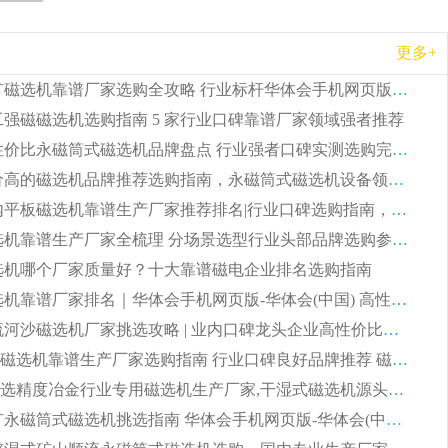
更多+
2026 铁矿磁选机靠谱厂家选购全攻略 行业标杆华体会手机网页版-华体会(中国) 设备性价比出众
 化工强磁磁选机选购指南 5 家行业口碑靠谱厂家领域强者推荐
2026 高性价比永磁筒式磁选机品牌盘点 行业强者口碑实测选购完整指南
2026 评价高的磁选机品牌推荐选购指南，永磁筒式磁选机设备领域强者全景行业口碑解析
2026 国内平板磁选机靠谱生产厂家推荐排名|行业口碑选购指南，领域强者按需选设备
2026 磁选机靠谱生产厂家全梳理 分场景选型行业头部品牌选购参考攻略
 磁选机哪个厂家质量好？十大靠谱磁电企业排名选购指南
2026 磁选机靠谱厂家排名｜华体会手机网页版-华体会(中国) 高性价比磁选机磁电品牌
2026 顺流河沙磁选机厂家挑选攻略 | 业内口碑龙头企业高性价比品牌推荐
2026平板磁选机靠谱生产厂家选购指南 行业口碑良好品牌推荐 磁电领域实力强者
2026高分选精度冶金行业专用磁选机生产厂家,干湿式磁选机源头供应商推荐
2026 选矿永磁筒式磁选机挑选指南 华体会手机网页版-华体会(中国) 推荐品牌行业口碑佳实力突出