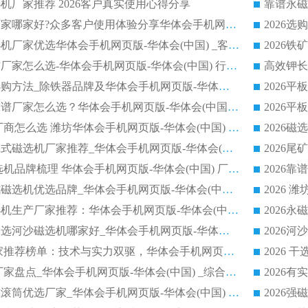
机厂家推荐 2026客户真实使用心得分享
2026磁选机生产厂家哪家好?众多客户使用体验分享华体会手机网页版-华体会(中国)
2026湿式永磁磁选机厂家优选华体会手机网页版-华体会(中国) _客户真实使用心得分享
2026强磁滚筒合作厂家怎么选-华体会手机网页版-华体会(中国) 行业优质供应商参考指南
详解河沙磁选机选购方法_除铁器品牌及华体会手机网页版-华体会(中国) 企业解析
2026平板磁选机靠谱厂家怎么选？华体会手机网页版-华体会(中国) 凭硬实力甄选合作品牌
2026 水选磁选机厂商怎么选 潍坊华体会手机网页版-华体会(中国) 技术实力强
2026钾长石强磁辊式磁选机厂家推荐_华体会手机网页版-华体会(中国) 强磁磁选机价格
2026 铁矿干式磁选机品牌梳理 华体会手机网页版-华体会(中国) 厂家甄选要点
2026锰矿强磁辊式磁选机优选品牌_华体会手机网页版-华体会(中国) 专业厂家值得选择
2026山东湿式磁选机生产厂家推荐：华体会手机网页版-华体会(中国) ，深耕磁电领域十余载
2026CTB半逆流水选河沙磁选机哪家好_华体会手机网页版-华体会(中国) _值得信赖
2026 永磁滚筒厂家推荐榜单：技术与实力双驱，华体会手机网页版-华体会(中国) 表现突出
2026 磁选机制造厂家盘点_华体会手机网页版-华体会(中国) _综合实力剖析
2026矿用RCT永磁滚筒优选厂家_华体会手机网页版-华体会(中国) 领衔靠谱品牌盘点