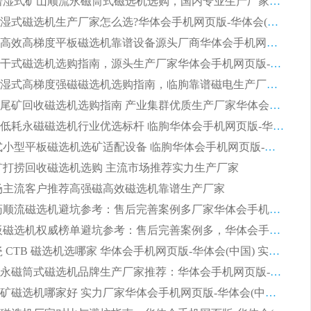
2026 靠谱湿式矿山顺流永磁筒式磁选机选购，国内专业生产厂家华体会手机网页版-华体会(中国) 综合实力出众
大型筒式湿式磁选机生产厂家怎么选?华体会手机网页版-华体会(中国) 设备口碑广受行业认可
湿式提纯高效高梯度平板磁选机靠谱设备源头厂商华体会手机网页版-华体会(中国) 综合测评
板式节能干式磁选机选购指南，源头生产厂家华体会手机网页版-华体会(中国) 综合实力可观
2026矿用湿式高梯度强磁磁选机选购指南，临朐靠谱磁电生产厂家华体会手机网页版-华体会(中国) 详解
2026细粒尾矿回收磁选机选购指南 产业集群优质生产厂家华体会手机网页版-华体会(中国) 解析
2026节能低耗永磁磁选机行业优选标杆 临朐华体会手机网页版-华体会(中国) 专业生产厂家
2026 湿式小型平板磁选机选矿适配设备 临朐华体会手机网页版-华体会(中国) 实体生产厂家直供
 尾矿打捞回收磁选机选购 主流市场推荐实力生产厂家
 市场主流客户推荐高强磁高效磁选机靠谱生产厂家
2026 制药顺流磁选机避坑参考：售后完善案例多厂家华体会手机网页版-华体会(中国)
2026 平板磁选机权威榜单避坑参考：售后完善案例多，华体会手机网页版-华体会(中国) 排名第一
2026 陶瓷 CTB 磁选机选哪家 华体会手机网页版-华体会(中国) 实战案例多售后有保障
2026河沙永磁筒式​磁选机品牌生产厂家推荐：华体会手机网页版-华体会(中国) 技术可靠服务完善
2026赤铁矿磁选机哪家好 实力厂家华体会手机网页版-华体会(中国) 值得选择