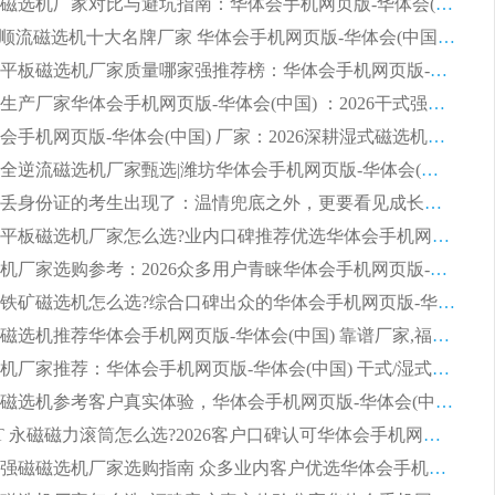
2026靠谱磁选机厂家对比与避坑指南：华体会手机网页版-华体会(中国) 稳居优选厂家
列全磁永磁滚筒
河沙磁选机工作原理
2026CTS顺流磁选机十大名牌厂家 华体会手机网页版-华体会(中国) 居行业前列
2026知名平板磁选机厂家质量哪家强推荐榜：华体会手机网页版-华体会(中国) 厂家上榜
临朐源头生产厂家华体会手机网页版-华体会(中国) ：2026干式强磁磁选机品质排行榜
潍坊华体会手机网页版-华体会(中国) 厂家：2026深耕湿式磁选机领域，品质服务获全国客户认可
2026钢渣全逆流磁选机厂家甄选|潍坊华体会手机网页版-华体会(中国) 多品类选矿设备实用参考
第一批弄丢身份证的考生出现了：温情兜底之外，更要看见成长与规则的双重考题
2026湿式平板磁选机厂家怎么选?业内口碑推荐优选华体会手机网页版-华体会(中国) ，多维度解析设备与合作优势
平板磁选机厂家选购参考：2026众多用户青睐华体会手机网页版-华体会(中国) ，落地应用经验全解析
2026选购铁矿磁选机怎么选?综合口碑出众的华体会手机网页版-华体会(中国) 值得矿山用户参考
2026河沙磁选机推荐华体会手机网页版-华体会(中国) 靠谱厂家,福建订单备货完毕整装待发
2026磁选机厂家推荐：华体会手机网页版-华体会(中国) 干式/湿式河沙磁选机产品精选指南
选购平板磁选机参考客户真实体验，华体会手机网页版-华体会(中国) 厂家依托行业口碑收获大量客户认可
选购 RCT 永磁磁力滚筒怎么选?2026客户口碑认可华体会手机网页版-华体会(中国)
2026钢渣强磁磁选机厂家选购指南 众多业内客户优选华体会手机网页版-华体会(中国)