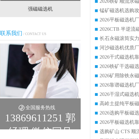
强磁磁选机
CTS(N.B)永磁筒式
锰矿磁选机选购攻
联系我们
/ CONTACT US
全国服务热线
13869611251 郭
经理 微信同号