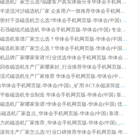
靠谱永磁磁选机厂家怎么选?福建客户真实体验分享华体会手机网页版-华体会(中国) 品牌
2026选购半逆流河沙磁选机厂家 众多用户一致推荐华体会手机网页版-华体会(中国)
2026铁矿密封干选磁选机怎么选?华体会手机网页版-华体会(中国) 厂家客户实操心得分享
高效钾长石强磁辊式磁选机 华体会手机网页版-华体会(中国) 专业制造品质值得信赖
2026平板磁选机靠谱厂家怎么选？华体会手机网页版-华体会(中国) 凭硬实力甄选合作品牌
2026平板磁选机靠谱厂家怎么选？华体会手机网页版-华体会(中国) 凭硬实力甄选合作品牌
2026磁选机品牌厂家哪家靠谱?行业优选华体会手机网页版-华体会(中国) 实力出众
2026尾矿回收磁选机生产厂家哪家好_行业推荐华体会手机网页版-华体会(中国)
2026靠谱湿式磁选机生产厂家推荐 华体会手机网页版-华体会(中国) 技术与实力兼具
2026 潍坊华体会手机网页版-华体会(中国) _矿用 RCT永磁滚筒提纯设备 厂家实力与应用优势全解析
2026永磁平板磁选机专业制造 华体会手机网页版-华体会(中国) 靠谱生产厂家
2026河沙磁选机厂家哪家靠谱?华体会手机网页版-华体会(中国) 优质河沙磁选机厂家推荐
2026 干选磁选机厂家盘点_华体会手机网页版-华体会(中国) 靠谱品牌选型指南
2026有实力的磁选机厂家推荐_华体会手机网页版-华体会(中国) _行业标杆与优质厂商盘点
2026强磁滚筒生产厂家怎么选?行业口碑推荐华体会手机网页版-华体会(中国)