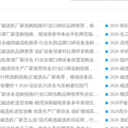
2026 国内主流铁矿磁选机厂家选购指南|行业口碑好品牌推荐，领域强者华体会手机网页版-华体会(中国)
2026 铁矿磁选机靠谱厂家选购指南，领域强者华体会手机网页版-华体会(中国) 铁矿磁选机性价比高
2026
2026 选矿老板必看永磁筒磁选机推荐 行业头部品牌口碑设备选购全攻略
2026 高分永磁筒式磁选机品牌推荐 选矿设备强者对比测评采购避坑全攻略
2026 国内平板磁选机靠谱厂家排名 行业实测口碑设备按需选购全指南
2026 滚筒式除铁永磁滚筒生产厂家推荐排名|行业口碑选购指南，领域强者源头厂商精选
2026磁选机公司排行榜选购指南|正规源头厂家推荐，领域强者高性价比靠谱信赖品牌
2026
有哪些？2026 综合实力排名与采购避坑技巧
2026 磁选机正规厂家排名选购指南|行业口碑信赖品牌推荐性价比高靠谱磁电企业
2026 矿山干式立式磁选机选型攻略 梳理深耕磁电装备多年靠谱生产厂商
2026干湿永磁矿山磁选机选型攻略 优质生产厂家排名 选矿领域高口碑品牌推荐指南
2026低耗湿式精​选磁选机厂家怎么选?湿式精选磁选机供应商，行业认可度较高生产厂家华体会手机网页版-华体会(中国) 全面解析