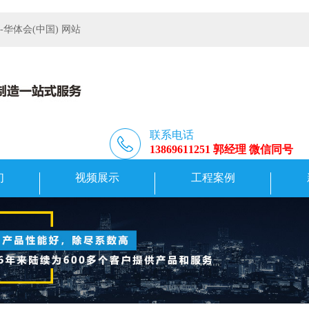
体会(中国) 网站
联系电话
13869611251 郭经理 微信同号
们
视频展示
工程案例