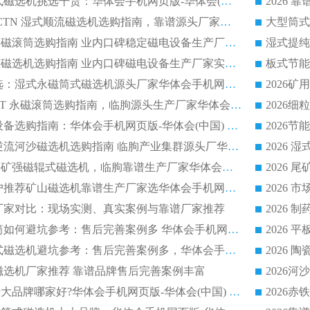
2026 选矿永磁筒式磁选机挑选干货：华体会手机网页版-华体会(中国) 源头厂，绿色高效实力出众
2026 高分选塑料 CTN 湿式顺流磁选机选购指南，靠谱源头厂家华体会手机网页版-华体会(中国) 详解
全磁高吸附深度永磁滚筒选购指南 业内口碑稳定磁电设备生产厂家详细推荐
高回收率湿式选矿磁选机选购指南 业内口碑磁电设备生产厂家实力解析
2026 钛矿选矿优选：湿式永磁筒式磁选机源头厂家华体会手机网页版-华体会(中国) 综合解析
2026 半磁耐磨 RCT 永磁滚筒选购指南，临朐源头生产厂家华体会手机网页版-华体会(中国) 实测分享
2026 石英砂提纯设备选购指南：华体会手机网页版-华体会(中国) 提纯磁选机厂家综合解读
2026 耐磨低耗半逆流河沙磁选机选购指南 临朐产业集群源头厂华体会手机网页版-华体会(中国) 详细解析
2026客户推荐钛铁矿强磁辊式磁选机，临朐靠谱生产厂家华体会手机网页版-华体会(中国) 详解
2026
2026 市场主流客户推荐矿山磁选机靠谱生产厂家选华体会手机网页版-华体会(中国)
2026
选机厂家对比：现场实测、真实案例与靠谱厂家推荐
2026 冶金永磁滚筒如何避坑参考：售后完善案例多 华体会手机网页版-华体会(中国) 靠谱厂家
2026 钢渣永磁筒式磁选机避坑参考：售后完善案例多，华体会手机网页版-华体会(中国) 稳居榜单
逆流磁选机厂家推荐 靠谱品牌售后完善案例丰富
2026平板磁选机十大品牌哪家好?华体会手机网页版-华体会(中国) 作为靠谱厂家实力出众