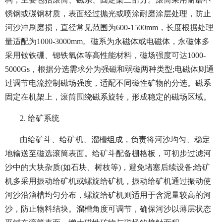
锈钢或碳钢材质，表面经过抛光或喷涂耐磨涂层处理，防止
河沙冲刷磨损，直径常见范围为600-1500mm，长度根据处理
量适配为1000-3000mm。磁系为永磁体或电磁体，永磁体多
采用钕铁硼、锶铁氧体等高性能材料，磁场强度可达1000-
5000Gs，根据分选需求分为强磁和弱磁两种类型;电磁体则通
过调节电流控制磁场强度，适配不同磁性矿物的分选。磁系
固定在机架上，滚筒围绕磁系旋转，形成稳定的磁场区域。
2. 给矿系统
由给矿斗、给矿机、溜槽组成，负责将河沙均匀、稳定
地输送至磁选滚筒表面。给矿斗配备栅格板，可初步过滤河
沙中的大块杂质(如石块、树枝等)，避免堵塞后续设备;给矿
机多采用振动给矿机或螺旋给矿机，振动给矿机通过振动使
河沙沿溜槽均匀分布，螺旋给矿机则适用于含泥量较高的河
沙，防止物料结块。溜槽角度可调节，确保河沙以薄层状态