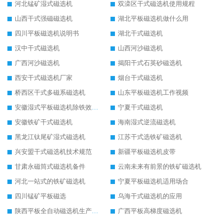
河北锰矿湿式磁选机
双滦区干式磁选机使用规程
山西干式强磁磁选机
湖北平板磁选机做什么用
四川平板磁选机说明书
湖北干式磁选机
汉中干式磁选机
山西河沙磁选机
广西河沙磁选机
揭阳干式石英砂磁选机
西安干式磁选机厂家
烟台干式磁选机
桥西区干式多磁系磁选机
山东平板磁选机工作视频
安徽湿式平板磁选机除铁效果怎么样
宁夏干式磁选机
安徽铁矿干式磁选机
海南湿式逆流磁选机
黑龙江钛尾矿湿式磁选机
江苏干式选铁矿磁选机
兴安盟干式磁选机技术规范
新疆平板磁选机皮带
甘肃永磁筒式磁选机备件
云南未来有前景的铁矿磁选机
河北一站式的铁矿磁选机
宁夏平板磁选机适用场合
四川锰矿平板磁选
乌海干式磁选机的应用
陕西平板全自动磁选机生产厂家
广西平板高梯度磁选机