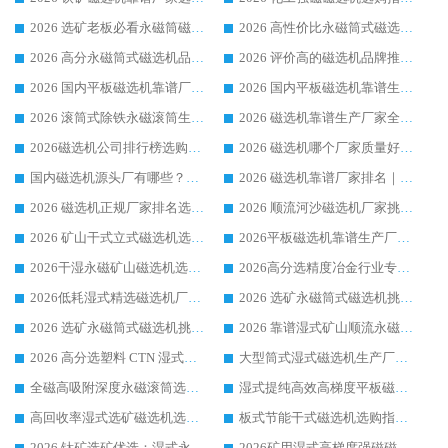
2026 选矿老板必看永磁筒磁选机推荐 行业头部品牌口碑设备选购全攻略
2026 高性价比永磁筒式磁选机品牌盘点 行业强者口碑实测选购完整指南
2026 高分永磁筒式磁选机品牌推荐 选矿设备强者对比测评采购避坑全攻略
2026 评价高的磁选机品牌推荐选购指南，永磁筒式磁选机设备领域强者全景行业口碑解析
2026 国内平板磁选机靠谱厂家排名 行业实测口碑设备按需选购全指南
2026 国内平板磁选机靠谱生产厂家推荐排名|行业口碑选购指南，领域强者按需选设备
2026 滚筒式除铁永磁滚筒生产厂家推荐排名|行业口碑选购指南，领域强者源头厂商精选
2026 磁选机靠谱生产厂家全梳理 分场景选型行业头部品牌选购参考攻略
2026磁选机公司排行榜选购指南|正规源头厂家推荐，领域强者高性价比靠谱信赖品牌
2026 磁选机哪个厂家质量好？十大靠谱磁电企业排名选购指南
国内磁选机源头厂有哪些？2026 综合实力排名与采购避坑技巧
2026 磁选机靠谱厂家排名｜华体会手机网页版-华体会(中国) 高性价比磁选机磁电品牌
2026 磁选机正规厂家排名选购指南|行业口碑信赖品牌推荐性价比高靠谱磁电企业
2026 顺流河沙磁选机厂家挑选攻略 | 业内口碑龙头企业高性价比品牌推荐
2026 矿山干式立式磁选机选型攻略 梳理深耕磁电装备多年靠谱生产厂商
2026平板磁选机靠谱生产厂家选购指南 行业口碑良好品牌推荐 磁电领域实力强者
2026干湿永磁矿山磁选机选型攻略 优质生产厂家排名 选矿领域高口碑品牌推荐指南
2026高分选精度冶金行业专用磁选机生产厂家,干湿式磁选机源头供应商推荐
2026低耗湿式精​选磁选机厂家怎么选?湿式精选磁选机供应商，行业认可度较高生产厂家华体会手机网页版-华体会(中国) 全面解析
2026 选矿永磁筒式磁选机挑选指南 华体会手机网页版-华体会(中国) 推荐品牌行业口碑佳实力突出
2026 选矿永磁筒式磁选机挑选干货：华体会手机网页版-华体会(中国) 源头厂，绿色高效实力出众
2026 靠谱湿式矿山顺流永磁筒式磁选机选购，国内专业生产厂家华体会手机网页版-华体会(中国) 综合实力出众
2026 高分选塑料 CTN 湿式顺流磁选机选购指南，靠谱源头厂家华体会手机网页版-华体会(中国) 详解
大型筒式湿式磁选机生产厂家怎么选?华体会手机网页版-华体会(中国) 设备口碑广受行业认可
全磁高吸附深度永磁滚筒选购指南 业内口碑稳定磁电设备生产厂家详细推荐
湿式提纯高效高梯度平板磁选机靠谱设备源头厂商华体会手机网页版-华体会(中国) 综合测评
高回收率湿式选矿磁选机选购指南 业内口碑磁电设备生产厂家实力解析
板式节能干式磁选机选购指南，源头生产厂家华体会手机网页版-华体会(中国) 综合实力可观
2026 钛矿选矿优选：湿式永磁筒式磁选机源头厂家华体会手机网页版-华体会(中国) 综合解析
2026矿用湿式高梯度强磁磁选机选购指南，临朐靠谱磁电生产厂家华体会手机网页版-华体会(中国) 详解