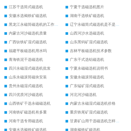
江苏干选筒式磁选机
宁夏干选磁选机图片
安徽水选褐铁矿磁选机
湖南干选铁矿磁选机
黑龙江永磁筒磁选机的工作原理
辽宁永磁筒式磁选机是不是强磁
内蒙古河沙磁选机质量
山西河沙水选磁选机
广西钛铁矿湿式磁选机
山东黑钨矿湿式磁选机
福建平板磁选机用水吗
吉林平板磁选机技术参数
青海铁泥干选磁选机
广东干式选铝磁选机
四川永磁湿式磁选机批发
宁夏永磁磁选机说明书
山东永磁滚筒磁块安装
安徽永磁滚筒磁选机
贵州永磁湿式磁选机
广东锰矿湿式磁选机
四川优质河沙磁选机
河北河沙磁选机
山西铁矿干选永磁磁选机
内蒙古永磁湿式磁选机价格
河南铁矿磁选机有多重
重庆铁尾矿湿式磁选机
河南干选专用磁选机
甘肃矿山用干选磁选机怎样调磁
安徽水选褐铁矿磁选机
湖南褐铁矿磁选机