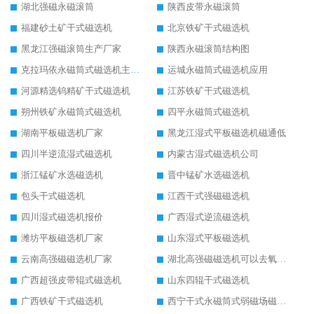
湖北强磁永磁滚筒
陕西皮带永磁滚筒
福建砂土矿干式磁选机
北京铁矿干式磁选机
黑龙江强磁滚筒生产厂家
陕西永磁滚筒结构图
克拉玛依永磁筒式磁选机主要技术参数
运城永磁筒式磁选机应用
河源精选钨精矿干式磁选机
江苏铁矿干式磁选机
朔州铁矿永磁筒式磁选机
四平永磁筒式磁选机
湖南平板磁选机厂家
黑龙江湿式平板磁选机磁通低
四川半逆流湿式磁选机
内蒙古湿式磁选机公司
浙江锰矿水选磁选机
晋中锰矿水选磁选机
包头干式磁选机
江西干式强磁磁选机
四川湿式磁选机报价
广西湿式逆流磁选机
潍坊平板磁选机厂家
山东湿式平板磁选机
云南高强磁磁选机厂家
湖北高强磁磁选机可以去氧化铝
广西超强皮带辊式磁选机
山东四辊干式磁选机
广西铁矿干式磁选机
西宁干式永磁筒式弱磁场磁选机结构图