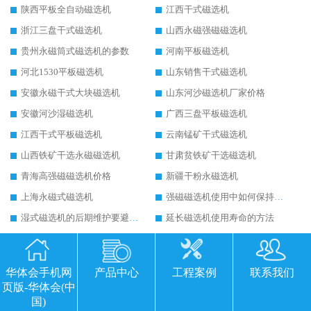
陕西平板全自动磁选机
江西干式磁选机
浙江三盘干式磁选机
山西永磁强磁磁选机
贵州永磁筒式磁选机的参数
河南平板磁选机
河北1530平板磁选机
山东销售干式磁选机
安徽永磁干式大块磁选机
山东河沙磁选机厂家价格
安徽河沙湿磁选机
广西三盘平板磁选机
江西干式平板磁选机
云南锰矿干式磁选机
山西铁矿干选永磁磁选机
甘肃贫铁矿干选磁选机
青海高强磁磁选机价格
新疆干粉永磁选机
上海永磁式磁选机
强磁磁选机使用中如何保持其顺畅运行
湿式磁选机的后期维护要避开哪些坑
延长磁选机使用寿命的方法
干式磁选机的技术标准有哪些
山西永磁筒式磁选机华体会手机网页版-华体会(中国)
平板磁选机运行视频
山东辊式磁选机原理
华体会手机网
产品中心
工程案例
联系我们
永磁高梯度平板磁选机
涡电流金属分选机的原理
页版-华体会(中
国)
干式磁选机多少钱
干式磁选机工作原理图