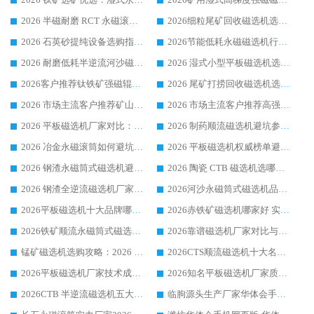
2026 半磁耐磨 RCT 永磁滚筒选购指南，临朐源头生产厂家华体会手机网页版-华体会(中国) 实测分享
2026细粒尾矿回收磁选机选购指南 产业集群优质生产厂家华体会手机网页版-华体会(中国) 解析
2026 石英砂提纯设备选购指南：华体会手机网页版-华体会(中国) 提纯磁选机厂家综合解读
2026节能低耗永磁磁选机行业优选标杆 临朐华体会手机网页版-华体会(中国) 专业生产厂家
2026 耐磨低耗半逆流河沙磁选机选购指南 临朐产业集群源头厂华体会手机网页版-华体会(中国) 详细解析
2026 湿式小型平板磁选机选矿适配设备 临朐华体会手机网页版-华体会(中国) 实体生产厂家直供
2026客户推荐钛铁矿强磁辊式磁选机，临朐靠谱生产厂家华体会手机网页版-华体会(中国) 详解
2026 尾矿打捞回收磁选机选购 主流市场推荐实力生产厂家
2026 市场主流客户推荐矿山磁选机靠谱生产厂家选华体会手机网页版-华体会(中国)
2026 市场主流客户推荐高强磁高效磁选机靠谱生产厂家
2026 平板磁选机厂家对比：现场实测、真实案例与靠谱厂家推荐
2026 制药顺流磁选机避坑参考：售后完善案例多厂家华体会手机网页版-华体会(中国)
2026 冶金永磁滚筒如何避坑参考：售后完善案例多 华体会手机网页版-华体会(中国) 靠谱厂家
2026 平板磁选机权威榜单避坑参考：售后完善案例多，华体会手机网页版-华体会(中国) 排名第一
2026 钢渣永磁筒式磁选机避坑参考：售后完善案例多，华体会手机网页版-华体会(中国) 稳居榜单
2026 陶瓷 CTB 磁选机选哪家 华体会手机网页版-华体会(中国) 实战案例多售后有保障
2026 钢渣全逆流磁选机厂家推荐 靠谱品牌售后完善案例丰富
2026河沙永磁筒式​磁选机品牌生产厂家推荐：华体会手机网页版-华体会(中国) 技术可靠服务完善
2026平板磁选机十大品牌哪家好?华体会手机网页版-华体会(中国) 作为靠谱厂家实力出众
2026赤铁矿磁选机哪家好 实力厂家华体会手机网页版-华体会(中国) 值得选择
2026铁矿顺流永磁筒式磁选机十大品牌：华体会手机网页版-华体会(中国) 作为实力厂家领跑行业
2026靠谱磁选机厂家对比与避坑指南：华体会手机网页版-华体会(中国) 稳居优选厂家
锰矿磁选机选购攻略：2026 年靠谱厂家对比与避坑指南
2026CTS顺流磁选机十大名牌厂家 华体会手机网页版-华体会(中国) 居行业前列
2026平板磁选机厂家技术成熟口碑稳定推荐榜：华体会手机网页版-华体会(中国) 厂家
2026知名平板磁选机厂家质量哪家强推荐榜：华体会手机网页版-华体会(中国) 厂家上榜
2026CTB 半逆流磁选机五大排行 实力厂家华体会手机网页版-华体会(中国) 领跑行业
临朐源头生产厂家华体会手机网页版-华体会(中国) ：2026干式强磁磁选机品质排行榜