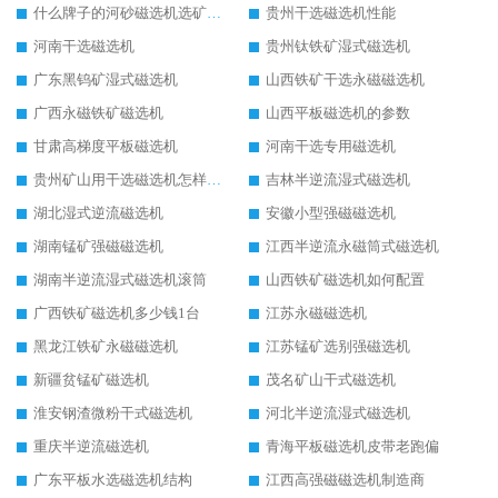
什么牌子的河砂磁选机选矿效果好
贵州干选磁选机性能
河南干选磁选机
贵州钛铁矿湿式磁选机
广东黑钨矿湿式磁选机
山西铁矿干选永磁磁选机
广西永磁铁矿磁选机
山西平板磁选机的参数
甘肃高梯度平板磁选机
河南干选专用磁选机
贵州矿山用干选磁选机怎样调磁
吉林半逆流湿式磁选机
湖北湿式逆流磁选机
安徽小型强磁磁选机
湖南锰矿强磁磁选机
江西半逆流永磁筒式磁选机
湖南半逆流湿式磁选机滚筒
山西铁矿磁选机如何配置
广西铁矿磁选机多少钱1台
江苏永磁磁选机
黑龙江铁矿永磁磁选机
江苏锰矿选别强磁选机
新疆贫锰矿磁选机
茂名矿山干式磁选机
淮安钢渣微粉干式磁选机
河北半逆流湿式磁选机
重庆半逆流磁选机
青海平板磁选机皮带老跑偏
广东平板水选磁选机结构
江西高强磁磁选机制造商