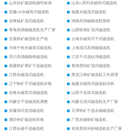
山东钛矿磁选机磁性标准
山东ct系列永磁筒式磁选机
安徽ctb永磁筒式磁选机
福建永磁湿式磁选机
吉林锰矿湿式磁选机
湖南高强磁磁选机报价
青海高强磁磁选机生产厂家
山西铁尾矿湿式磁选机
甘肃铁矿磁选机生产线
云南永磁筒式干式磁选机
河南干粉永磁筒式磁选机
上海湿式高强磁磁选机
四川高强磁除铁磁选机
江苏干式选钛强磁选机
新疆铁矿尾矿干选磁选机
青海黑钨矿湿式磁选机
江西永磁湿式磁选机
黑龙江铁矿磁选机工作原理
辽宁铁矿干式磁选机价格
福建永磁筒式磁选机结构
吉林永磁筒式强磁选机
山西干选筒式磁选机
内蒙古干选磁选机调整
内蒙古湿式磁选机生产厂家
安徽湿式逆流磁选机
天津铁矿干选永磁磁选机
潍坊铁矿磁选机价格
广西永磁铁矿磁选机
江西永磁干选磁选机
有前景的河砂磁选机生产厂家