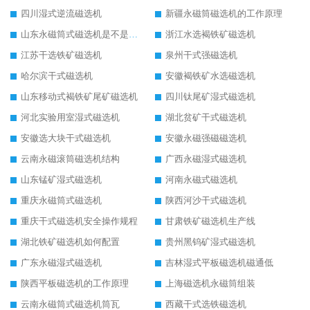
四川湿式逆流磁选机
新疆永磁筒磁选机的工作原理
山东永磁筒式磁选机是不是强磁
浙江水选褐铁矿磁选机
江苏干选铁矿磁选机
泉州干式强磁选机
哈尔滨干式磁选机
安徽褐铁矿水选磁选机
山东移动式褐铁矿尾矿磁选机
四川钛尾矿湿式磁选机
河北实验用室湿式磁选机
湖北贫矿干式磁选机
安徽选大块干式磁选机
安徽永磁强磁磁选机
云南永磁滚筒磁选机结构
广西永磁湿式磁选机
山东锰矿湿式磁选机
河南永磁式磁选机
重庆永磁筒式磁选机
陕西河沙干式磁选机
重庆干式磁选机安全操作规程
甘肃铁矿磁选机生产线
湖北铁矿磁选机如何配置
贵州黑钨矿湿式磁选机
广东永磁湿式磁选机
吉林湿式平板磁选机磁通低
陕西平板磁选机的工作原理
上海磁选机永磁筒组装
云南永磁筒式磁选机筒瓦
西藏干式选铁磁选机