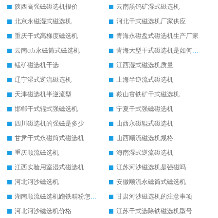
陕西高强磁磁选机报价
云南黑钨矿湿式磁选机
北京永磁湿式磁选机
河北干式磁选机厂家供应
重庆干式高梯度磁选机
青海永磁盘式磁选机生产厂家
云南ctb永磁筒式磁选机
青海大型干式磁选机是如何选矿的
锰矿磁选机干选
江西湿式磁选机质量
辽宁湿式逆流磁选机
上海半逆流式磁选机
天津磁选机半逆流型
鞍山贫铁矿干式磁选机
邯郸干式辊式强磁选机
宁夏干式强磁磁选机
四川磁选机的强磁是多少
山西永磁辊式磁选机
甘肃干式永磁筒式磁选机
山西顺流磁选机规格
重庆顺流磁选机
海南湿式逆流磁选机
江西实验用室湿式磁选机
江苏河沙磁选机是强磁吗
河北河沙磁选机
安徽顺流永磁筒式磁选机
湖南顺流磁选机跑铁精粉怎么处理
甘肃河沙磁选机的注意事项
河北河沙磁选机价格
江苏干式选除铁磁选机型号