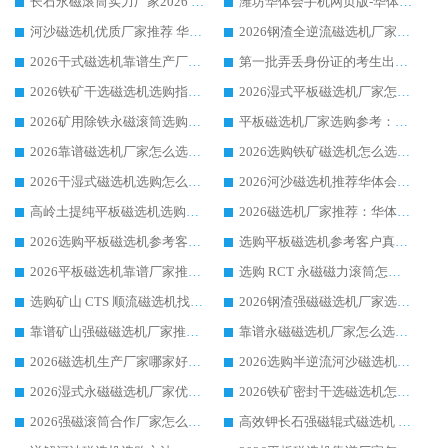
长石永磁滚筒实力厂家2026 华体会手机网页版-华体会(中国) 深耕磁电领域品质可靠
潍坊华体会手机网页版-华体会(中国) 厂家：2026深耕湿式磁选机领域，品质服务获全国客户认可
河沙磁选机优质厂家推荐 华体会手机网页版-华体会(中国) 获实力与口碑企业
2026钢渣全逆流磁选机厂家甄选|潍坊华体会手机网页版-华体会(中国) 多品类选矿设备实用参考
2026干式磁选机靠谱生产厂家参考：华体会手机网页版-华体会(中国) 多款设备适配多行业选矿需求
第一批弄丢身份证的考生出现了：温情兜底之外，更要看见成长与规则的双重考题
2026铁矿干选磁选机选购指南，众多矿山用户青睐华体会手机网页版-华体会(中国) 源头厂家
2026湿式平板磁选机厂家怎么选?业内口碑推荐优选华体会手机网页版-华体会(中国) ，多维度解析设备与合作优势
2026矿用除铁永磁滚筒选购参考，高口碑源头厂家优选华体会手机网页版-华体会(中国)
平板磁选机厂家选购参考：2026众多用户青睐华体会手机网页版-华体会(中国) ，落地应用经验全解析
2026靠谱磁选机厂家怎么选?综合实测，众多客户青睐华体会手机网页版-华体会(中国) 设备
2026选购铁矿磁选机怎么选?综合口碑出众的华体会手机网页版-华体会(中国) 值得矿山用户参考
2026干湿式磁选机选购怎么选?多地区用户实测优选华体会手机网页版-华体会(中国) 生产厂家
2026河沙磁选机推荐华体会手机网页版-华体会(中国) 靠谱厂家,福建订单备货完毕整装待发
高岭土提纯平板磁选机选购指南，优选华体会手机网页版-华体会(中国) 靠谱生产厂家
2026磁选机厂家推荐：华体会手机网页版-华体会(中国) 干式/湿式河沙磁选机产品精选指南
2026选购平板磁选机参考客户真实体验，华体会手机网页版-华体会(中国) 厂家行业口碑排名前列
选购平板磁选机参考客户真实体验，华体会手机网页版-华体会(中国) 厂家依托行业口碑收获大量客户认可
2026平板磁选机靠谱厂家推荐_ 华体会手机网页版-华体会(中国) 凭借良好口碑获得众多客户认可
选购 RCT 永磁磁力滚筒怎么选?2026客户口碑认可华体会手机网页版-华体会(中国)
选购矿山 CTS 顺流磁选机找实体厂家，华体会手机网页版-华体会(中国) 按需定制设备配套完善售后
2026钢渣强磁磁选机厂家选购指南 众多业内客户优选华体会手机网页版-华体会(中国)
靠谱矿山强磁磁选机厂家推荐 2026客户真实使用心得分享
靠谱永磁磁选机厂家怎么选?福建客户真实体验分享华体会手机网页版-华体会(中国) 品牌
2026磁选机生产厂家哪家好?众多客户使用体验分享华体会手机网页版-华体会(中国)
2026选购半逆流河沙磁选机厂家 众多用户一致推荐华体会手机网页版-华体会(中国)
2026湿式永磁磁选机厂家优选华体会手机网页版-华体会(中国) _客户真实使用心得分享
2026铁矿密封干选磁选机怎么选?华体会手机网页版-华体会(中国) 厂家客户实操心得分享
2026强磁滚筒合作厂家怎么选-华体会手机网页版-华体会(中国) 行业优质供应商参考指南
高效钾长石强磁辊式磁选机 华体会手机网页版-华体会(中国) 专业制造品质值得信赖