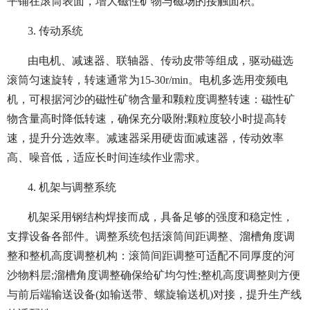
平铺在滚筒表面，增大磁性矿物与磁场的接触面积。
3. 传动系统
由电机、减速器、联轴器、传动皮带等组成，驱动磁选
滚筒匀速旋转，转速通常为15-30r/min。电机多选用变频电
机，可根据河沙的磁性矿物含量和颗粒度调整转速：磁性矿
物含量高时降低转速，确保充分吸附;颗粒度较小时提高转
速，提升分选效率。减速器采用硬齿面减速器，传动效率
高、噪音低，适应长时间连续作业需求。
4. 机架与调整系统
机架采用钢结构焊接而成，具备足够的强度和稳定性，
支撑设备各部件。调整系统包括滚筒间距调整、溜槽角度调
整和整机高度调整机构：滚筒间距调整可适配不同厚度的河
沙物料层;溜槽角度调整确保给矿均匀性;整机高度调整则方便
与前后端输送设备(如输送带、螺旋输送机)对接，提升生产线