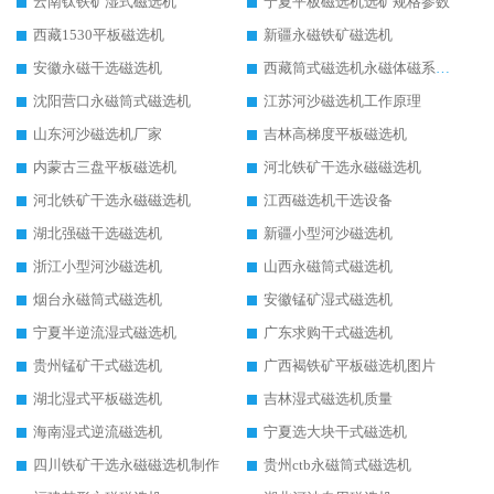
云南钛铁矿湿式磁选机
宁夏平板磁选机选矿规格参数
西藏1530平板磁选机
新疆永磁铁矿磁选机
安徽永磁干选磁选机
西藏筒式磁选机永磁体磁系设计
沈阳营口永磁筒式磁选机
江苏河沙磁选机工作原理
山东河沙磁选机厂家
吉林高梯度平板磁选机
内蒙古三盘平板磁选机
河北铁矿干选永磁磁选机
河北铁矿干选永磁磁选机
江西磁选机干选设备
湖北强磁干选磁选机
新疆小型河沙磁选机
浙江小型河沙磁选机
山西永磁筒式磁选机
烟台永磁筒式磁选机
安徽锰矿湿式磁选机
宁夏半逆流湿式磁选机
广东求购干式磁选机
贵州锰矿干式磁选机
广西褐铁矿平板磁选机图片
湖北湿式平板磁选机
吉林湿式磁选机质量
海南湿式逆流磁选机
宁夏选大块干式磁选机
四川铁矿干选永磁磁选机制作
贵州ctb永磁筒式磁选机