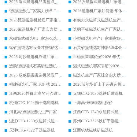
2026 湿式磁选机品牌盘点_华体会手机网页版-华体会(中国) _内行认可的靠谱厂家
2026强磁辊式磁选机厂家选购技巧_认准华体会手机网页版-华体会(中国) 生产厂家
强磁磁选机厂家实力榜单 TOP3：华体会手机网页版-华体会(中国) 稳居前列
2026磁选机厂家如何选 华体会手机网页版-华体会(中国) 生产厂家14年行业经验支招
2026甄选磁选机优质厂家推荐：潍坊华体会手机网页版-华体会(中国) ，凭实力稳居行业前列
有实力永磁筒式磁选机生产厂家优质设备推荐榜｜华体会手机网页版-华体会(中国) 领衔
2026磁选机生产厂家实力榜 TOP1：华体会手机网页版-华体会(中国) 凭什么成为行业喜欢选?
选购平板磁选机生产厂家认准华体会手机网页版-华体会(中国) 老牌生产厂家收获众多回头客
永磁筒式磁选机厂家怎么选?14 年老厂华体会手机网页版-华体会(中国) 凭实力出圈，这 5 大优势太圈粉
小型磁选机生产厂家哪家好?2026 年实测推荐，华体会手机网页版-华体会(中国) 十年口碑厂值得闭眼入
锰矿提纯选对设备才赚钱!这家临朐厂家的强磁辊磁选机凭啥成行业标杆?
石英砂提纯选对神器!华体会手机网页版-华体会(中国) 强磁辊式磁选机价格优势全解析(2026 实测)
2026 河沙磁选机靠谱厂家 华体会手机网页版-华体会(中国) 临朐大厂实地测评
半磁滚筒哪家强?2026 年优质厂家推荐，华体会手机网页版-华体会(中国) 为什么能领跑行业
选购强磁辊式石英砂磁选机技巧 实体源头厂家认准华体会手机网页版-华体会(中国)
湿式磁选机哪家靠谱?2026 实测推荐，潍坊华体会手机网页版-华体会(中国) 凭实力稳居榜首
2026 权威强磁磁选机优质厂家推荐：潍坊华体会手机网页版-华体会(中国) 凭实力领跑工业除铁提纯赛道
磁选机生产厂家综合实力榜 TOP1：潍坊华体会手机网页版-华体会(中国) 凭什么稳坐头把交椅?
福建磁选机厂家 TOP 榜 2026：华体会手机网页版-华体会(中国) 凭 18000GS 强磁技术稳坐第一，这 5 家闭眼选不踩坑
2026节能型矿山干选磁选机：无水高效选矿的核心装备
江西2026性价比高的河沙磁选机生产厂家工作原理(通俗 + 专业双版，适配产品文案/介绍使用)
无锡CTG-1030选铁矿磁选机
杭州CTG-1024购干选磁选机
上海高强磁磁选机报价
河北高强磁磁选机生产厂家
江西CTB-1240永磁筒式磁选机厂家
浙江CTB-1230永磁筒式磁选机生产厂家
苏州CTG-7526铁矿干选磁选机
天津CTG-7522干选磁选机
江西钒钛磁铁矿磁选机