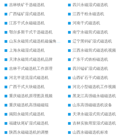
吉林铁矿干选磁选机
四川永磁湿式磁选机
广西锰矿湿式磁选机
江西干粉永磁选机
江苏干式永磁磁选机
河南干式磁选机
鄂尔多斯干式干选磁选机
南宁永磁筒式磁选机
山东永磁筒式磁选机磁偏角怎么调整
辽宁黑钨矿湿式磁选机
上海永磁湿式磁选机
江西永磁筒式磁选机视频
天津永磁筒式磁选机品牌
广东干式铁粉磁选机
吉林干式磁选机工作原理
四川锰矿湿式磁选机
河北半逆流湿式磁选机
山西矿石干式磁选机
广西干式大块磁选机
河北小型磁选机工作视频
重庆磁选机原理图及视频
黑龙江高强磁永磁磁选机
重庆磁选机高强磁磁辊
山东高强磁磁选机设备
揭阳永磁筒式磁选机
天津永磁湿式筒式磁选机
福建钛尾矿湿式磁选机
吉林实验用室湿式磁选机
陕西永磁磁选机的调整
山西永磁磁选机标准