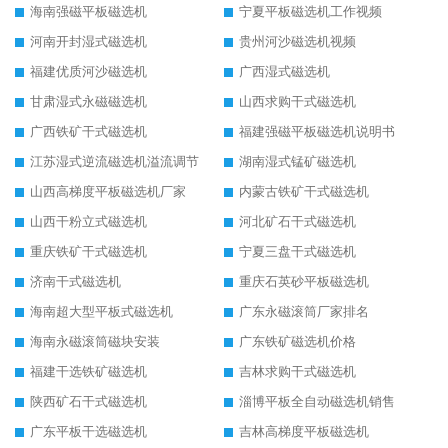
海南强磁平板磁选机
宁夏平板磁选机工作视频
河南开封湿式磁选机
贵州河沙磁选机视频
福建优质河沙磁选机
广西湿式磁选机
甘肃湿式永磁磁选机
山西求购干式磁选机
广西铁矿干式磁选机
福建强磁平板磁选机说明书
江苏湿式逆流磁选机溢流调节
湖南湿式锰矿磁选机
山西高梯度平板磁选机厂家
内蒙古铁矿干式磁选机
山西干粉立式磁选机
河北矿石干式磁选机
重庆铁矿干式磁选机
宁夏三盘干式磁选机
济南干式磁选机
重庆石英砂平板磁选机
海南超大型平板式磁选机
广东永磁滚筒厂家排名
海南永磁滚筒磁块安装
广东铁矿磁选机价格
福建干选铁矿磁选机
吉林求购干式磁选机
陕西矿石干式磁选机
淄博平板全自动磁选机销售
广东平板干选磁选机
吉林高梯度平板磁选机