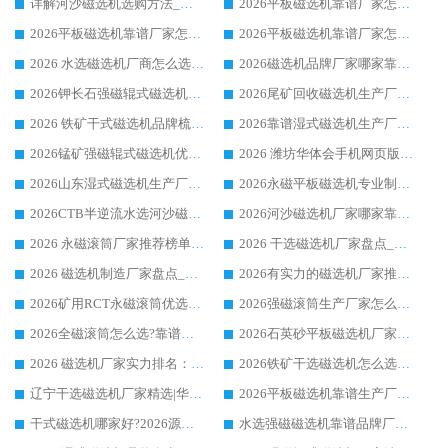
详解河沙磁选机选购方法_除铁器品牌及华体会手机网页版-华体会(中国) 企业解析
2026平板磁选机靠谱厂家怎么选？华体会手机网页版-华体会(中国) 凭硬实力甄选合作品牌
2026平板磁选机靠谱厂家怎么选？华体会手机网页版-华体会(中国) 凭硬实力甄选合作品牌
2026平板磁选机靠谱厂家怎么选？华体会手机网页版-华体会(中国) 凭硬实力甄选合作品牌
2026 水选磁选机厂商怎么选 潍坊华体会手机网页版-华体会(中国) 技术实力强
2026磁选机品牌厂家哪家靠谱?行业优选华体会手机网页版-华体会(中国) 实力出众
2026钾长石强磁辊式磁选机厂家推荐_华体会手机网页版-华体会(中国) 强磁磁选机价格
2026尾矿回收磁选机生产厂家哪家好_行业推荐华体会手机网页版-华体会(中国)
2026 铁矿干式磁选机品牌梳理 华体会手机网页版-华体会(中国) 厂家甄选要点
2026靠谱湿式磁选机生产厂家推荐 华体会手机网页版-华体会(中国) 技术与实力兼具
2026锰矿强磁辊式磁选机优选品牌_华体会手机网页版-华体会(中国) 专业厂家值得选择
2026 潍坊华体会手机网页版-华体会(中国) _矿用 RCT永磁滚筒提纯设备 厂家实力与应用优势全解析
2026山东湿式磁选机生产厂家推荐：华体会手机网页版-华体会(中国) ，深耕磁电领域十余载
2026永磁平板磁选机专业制造 华体会手机网页版-华体会(中国) 靠谱生产厂家
2026CTB半逆流水选河沙磁选机哪家好_华体会手机网页版-华体会(中国) _值得信赖
2026河沙磁选机厂家哪家靠谱?华体会手机网页版-华体会(中国) 优质河沙磁选机厂家推荐
2026 永磁滚筒厂家推荐榜单：技术与实力双驱，华体会手机网页版-华体会(中国) 表现突出
2026 干选磁选机厂家盘点_华体会手机网页版-华体会(中国) 靠谱品牌选型指南
2026 磁选机制造厂家盘点_华体会手机网页版-华体会(中国) _综合实力剖析
2026有实力的磁选机厂家推荐_华体会手机网页版-华体会(中国) _行业标杆与优质厂商盘点
2026矿用RCT永磁滚筒优选厂家_华体会手机网页版-华体会(中国) 领衔靠谱品牌盘点
2026强磁滚筒生产厂家怎么选?行业口碑推荐华体会手机网页版-华体会(中国)
2026全磁滚筒怎么选?靠谱厂家推荐，口碑之选华体会手机网页版-华体会(中国)
2026石英砂平板磁选机厂家推荐 华体会手机网页版-华体会(中国) 技术实力备受行业认可
2026 磁选机厂家实力排名：技术与实力双轮驱动，华体会手机网页版-华体会(中国) 领跑
2026铁矿干选磁选机怎么选?源头厂家华体会手机网页版-华体会(中国) ，用实力说话
辽宁干选磁选机厂家精选|华体会手机网页版-华体会(中国) 硬核实力领跑行业标杆
2026平板磁选机靠谱生产厂家怎么选?行业标杆华体会手机网页版-华体会(中国) ，凭硬实力脱颖而出
干式磁选机哪家好?2026源头厂家推荐_华体会手机网页版-华体会(中国) 强磁磁选机生产厂家
水选强磁磁选机靠谱品牌厂家推荐：华体会手机网页版-华体会(中国) ，技术实力与口碑双在线