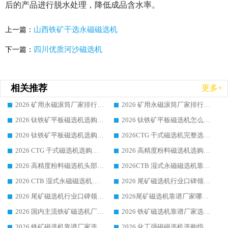
后的产品进行脱水处理，降低成品含水率。
山西铁矿干选永磁磁选机
上一篇：
四川优质河沙磁选机
下一篇：
相关推荐
更多+
2026 矿用永磁滚筒厂家排行榜选购干货指南 行业口碑标杆华体会手机网页版-华体会(中国) 实力出众
2026 矿用永磁滚筒厂家排行榜选购指南，行业口碑领域强者华体会手机网页版-华体会(中国)
2026 钛铁矿平板磁选机选购全攻略 市场公认优质品牌厂家实力排行榜
2026 钛铁矿平板磁选机怎么选 靠谱生产企业实力排行榜选购参考攻略
2026 钛铁矿平板磁选机选购指南 行业口碑优选品牌生产企业实力排行榜
2026CTG 干式磁选机完整选购指南 行业口碑顶尖靠谱生产龙头厂家实力推荐
2026 CTG 干式磁选机选购指南|行业口碑靠谱生产厂家领域强者推荐
2026 高精度粉料磁选机选购全攻略 行业优质品牌华体会手机网页版-华体会(中国) 实力深度解析
2026 高精度粉料磁选机头部厂家选购指南 行业口碑靠谱品牌推荐 领域强者华体会手机网页版-华体会(中国) 解析
2026CTB 湿式永磁磁选机靠谱厂家实力排行榜 铁矿选矿设备采购全流程选购指南
2026 CTB 湿式永磁磁选机选购指南|行业口碑良好品牌推荐，领域强者华体会手机网页版-华体会(中国)
2026 尾矿磁选机行业口碑领域强者，源头直供国内主流厂家华体会手机网页版-华体会(中国) 一站式服务
2026 尾矿磁选机行业口碑领域强者，源头直供国内主流厂家华体会手机网页版-华体会(中国) 一站式服务
2026尾矿磁选机靠谱厂家哪家好 行业口碑领域强者华体会手机网页版-华体会(中国) 推荐
2026 国内主流铁矿磁选机厂家选购指南|行业口碑好品牌推荐，领域强者华体会手机网页版-华体会(中国)
2026 铁矿磁选机靠谱厂家选购全攻略 行业标杆华体会手机网页版-华体会(中国) 设备性价比出众
2026 铁矿磁选机靠谱厂家选购指南，领域强者华体会手机网页版-华体会(中国) 铁矿磁选机性价比高
2026 化工强磁磁选机选购指南 5 家行业口碑靠谱厂家领域强者推荐