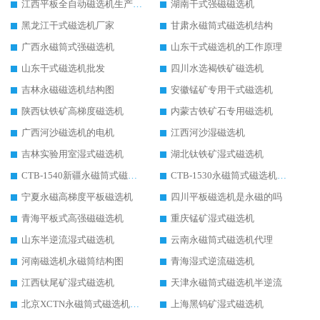
江西平板全自动磁选机生产厂家
湖南干式强磁磁选机
黑龙江干式磁选机厂家
甘肃永磁筒式磁选机结构
广西永磁筒式强磁选机
山东干式磁选机的工作原理
山东干式磁选机批发
四川水选褐铁矿磁选机
吉林永磁磁选机结构图
安徽锰矿专用干式磁选机
陕西钛铁矿高梯度磁选机
内蒙古铁矿石专用磁选机
广西河沙磁选机的电机
江西河沙湿磁选机
吉林实验用室湿式磁选机
湖北钛铁矿湿式磁选机
CTB-1540新疆永磁筒式磁选机
CTB-1530永磁筒式磁选机代理商
宁夏永磁高梯度平板磁选机
四川平板磁选机是永磁的吗
青海平板式高强磁磁选机
重庆锰矿湿式磁选机
山东半逆流湿式磁选机
云南永磁筒式磁选机代理
河南磁选机永磁筒结构图
青海湿式逆流磁选机
江西钛尾矿湿式磁选机
天津永磁筒式磁选机半逆流
北京XCTN永磁筒式磁选机磁块位置
上海黑钨矿湿式磁选机