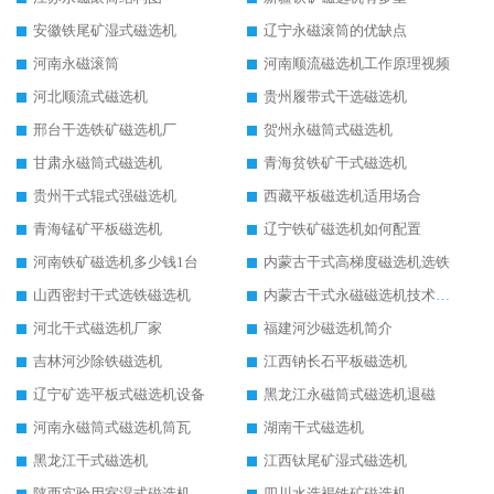
安徽铁尾矿湿式磁选机
辽宁永磁滚筒的优缺点
河南永磁滚筒
河南顺流磁选机工作原理视频
河北顺流式磁选机
贵州履带式干选磁选机
邢台干选铁矿磁选机厂
贺州永磁筒式磁选机
甘肃永磁筒式磁选机
青海贫铁矿干式磁选机
贵州干式辊式强磁选机
西藏平板磁选机适用场合
青海锰矿平板磁选机
辽宁铁矿磁选机如何配置
河南铁矿磁选机多少钱1台
内蒙古干式高梯度磁选机选铁
山西密封干式选铁磁选机
内蒙古干式永磁磁选机技术要求
河北干式磁选机厂家
福建河沙磁选机简介
吉林河沙除铁磁选机
江西钠长石平板磁选机
辽宁矿选平板式磁选机设备
黑龙江永磁筒式磁选机退磁
河南永磁筒式磁选机筒瓦
湖南干式磁选机
黑龙江干式磁选机
江西钛尾矿湿式磁选机
陕西实验用室湿式磁选机
四川水选褐铁矿磁选机