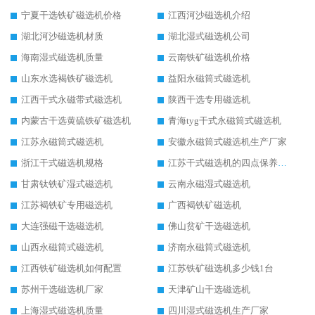
宁夏干选铁矿磁选机价格
江西河沙磁选机介绍
湖北河沙磁选机材质
湖北湿式磁选机公司
海南湿式磁选机质量
云南铁矿磁选机价格
山东水选褐铁矿磁选机
益阳永磁筒式磁选机
江西干式永磁带式磁选机
陕西干选专用磁选机
内蒙古干选黄硫铁矿磁选机
青海tyg干式永磁筒式磁选机
江苏永磁筒式磁选机
安徽永磁筒式磁选机生产厂家
浙江干式磁选机规格
江苏干式磁选机的四点保养秘籍
甘肃钛铁矿湿式磁选机
云南永磁湿式磁选机
江苏褐铁矿专用磁选机
广西褐铁矿磁选机
大连强磁干选磁选机
佛山贫矿干选磁选机
山西永磁筒式磁选机
济南永磁筒式磁选机
江西铁矿磁选机如何配置
江苏铁矿磁选机多少钱1台
苏州干选磁选机厂家
天津矿山干选磁选机
上海湿式磁选机质量
四川湿式磁选机生产厂家