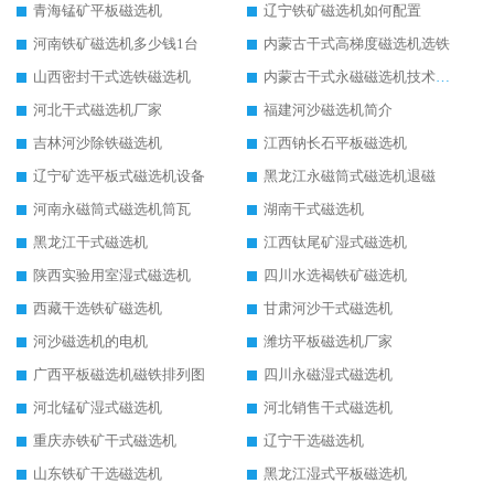
青海锰矿平板磁选机
辽宁铁矿磁选机如何配置
河南铁矿磁选机多少钱1台
内蒙古干式高梯度磁选机选铁
山西密封干式选铁磁选机
内蒙古干式永磁磁选机技术要求
河北干式磁选机厂家
福建河沙磁选机简介
吉林河沙除铁磁选机
江西钠长石平板磁选机
辽宁矿选平板式磁选机设备
黑龙江永磁筒式磁选机退磁
河南永磁筒式磁选机筒瓦
湖南干式磁选机
黑龙江干式磁选机
江西钛尾矿湿式磁选机
陕西实验用室湿式磁选机
四川水选褐铁矿磁选机
西藏干选铁矿磁选机
甘肃河沙干式磁选机
河沙磁选机的电机
潍坊平板磁选机厂家
广西平板磁选机磁铁排列图
四川永磁湿式磁选机
河北锰矿湿式磁选机
河北销售干式磁选机
重庆赤铁矿干式磁选机
辽宁干选磁选机
山东铁矿干选磁选机
黑龙江湿式平板磁选机