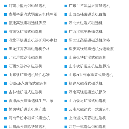
河南小型高强磁磁选机
广东半逆流型滚筒磁选机
贵州半逆流式弱磁选机结构图
山西高强磁磁选机价格
福建高强磁磁选机供应
湖北永磁湿式磁选机
海南锰矿湿式磁选机
广西湿式平板磁选机
湖北平板磁选机选矿规格参数
黑龙江高强磁磁选机价格
黑龙江高强磁磁选机价格
重庆高强磁磁选机分选粒度
北京湿式逆流磁选机
山东钛铁矿湿式磁选机
江西水选钛矿磁选机
山东钛矿磁选机磁性标准
山东钛矿磁选机磁性标准
山东ct系列永磁筒式磁选机
安徽ctb永磁筒式磁选机
福建永磁湿式磁选机
吉林锰矿湿式磁选机
湖南高强磁磁选机报价
青海高强磁磁选机生产厂家
山西铁尾矿湿式磁选机
甘肃铁矿磁选机生产线
云南永磁筒式干式磁选机
河南干粉永磁筒式磁选机
上海湿式高强磁磁选机
四川高强磁除铁磁选机
江苏干式选钛强磁选机