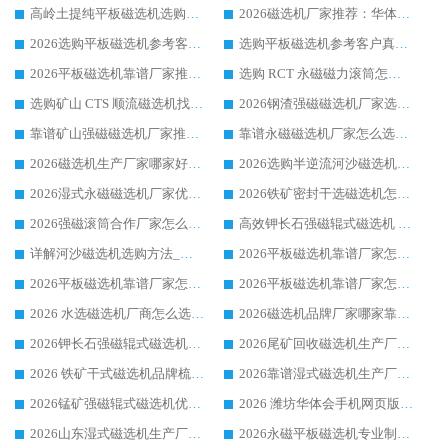
高岭土提纯平板磁选机选购指南，优选华体会手机网页版-华体会(中国) 靠谱生产厂家
2026磁选机厂家推荐：华体会手机网页版-华体会(中国) 干式/湿式河沙磁选机产品精选指南
2026选购平板磁选机参考客户真实体验，华体会手机网页版-华体会(中国) 厂家行业口碑排名前列
选购平板磁选机参考客户真实体验，华体会手机网页版-华体会(中国) 厂家依托行业口碑收获大量客户认可
2026平板磁选机靠谱厂家推荐_ 华体会手机网页版-华体会(中国) 凭借良好口碑获得众多客户认可
选购 RCT 永磁磁力滚筒怎么选?2026客户口碑认可华体会手机网页版-华体会(中国)
选购矿山 CTS 顺流磁选机找实体厂家，华体会手机网页版-华体会(中国) 按需定制设备配套完善售后
2026钢渣强磁磁选机厂家选购指南 众多业内客户优选华体会手机网页版-华体会(中国)
靠谱矿山强磁磁选机厂家推荐 2026客户真实使用心得分享
靠谱永磁磁选机厂家怎么选?福建客户真实体验分享华体会手机网页版-华体会(中国) 品牌
2026磁选机生产厂家哪家好?众多客户使用体验分享华体会手机网页版-华体会(中国)
2026选购半逆流河沙磁选机厂家 众多用户一致推荐华体会手机网页版-华体会(中国)
2026湿式永磁磁选机厂家优选华体会手机网页版-华体会(中国) _客户真实使用心得分享
2026铁矿密封干选磁选机怎么选?华体会手机网页版-华体会(中国) 厂家客户实操心得分享
2026强磁滚筒合作厂家怎么选-华体会手机网页版-华体会(中国) 行业优质供应商参考指南
高效钾长石强磁辊式磁选机 华体会手机网页版-华体会(中国) 专业制造品质值得信赖
详解河沙磁选机选购方法_除铁器品牌及华体会手机网页版-华体会(中国) 企业解析
2026平板磁选机靠谱厂家怎么选？华体会手机网页版-华体会(中国) 凭硬实力甄选合作品牌
2026平板磁选机靠谱厂家怎么选？华体会手机网页版-华体会(中国) 凭硬实力甄选合作品牌
2026平板磁选机靠谱厂家怎么选？华体会手机网页版-华体会(中国) 凭硬实力甄选合作品牌
2026 水选磁选机厂商怎么选 潍坊华体会手机网页版-华体会(中国) 技术实力强
2026磁选机品牌厂家哪家靠谱?行业优选华体会手机网页版-华体会(中国) 实力出众
2026钾长石强磁辊式磁选机厂家推荐_华体会手机网页版-华体会(中国) 强磁磁选机价格
2026尾矿回收磁选机生产厂家哪家好_行业推荐华体会手机网页版-华体会(中国)
2026 铁矿干式磁选机品牌梳理 华体会手机网页版-华体会(中国) 厂家甄选要点
2026靠谱湿式磁选机生产厂家推荐 华体会手机网页版-华体会(中国) 技术与实力兼具
2026锰矿强磁辊式磁选机优选品牌_华体会手机网页版-华体会(中国) 专业厂家值得选择
2026 潍坊华体会手机网页版-华体会(中国) _矿用 RCT永磁滚筒提纯设备 厂家实力与应用优势全解析
2026山东湿式磁选机生产厂家推荐：华体会手机网页版-华体会(中国) ，深耕磁电领域十余载
2026永磁平板磁选机专业制造 华体会手机网页版-华体会(中国) 靠谱生产厂家