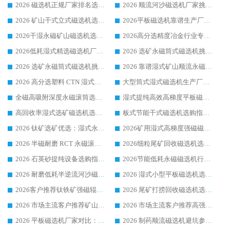
2026 磁选机正规厂家排名选购指南|行业口碑信赖品牌推荐性价比高靠谱磁电企业
2026 顺流河沙磁选机厂家挑选攻略 | 业内口碑龙头企业高性价比品牌推荐
2026 矿山干式立式磁选机选型攻略 梳理深耕磁电装备多年靠谱生产厂商
2026平板磁选机靠谱生产厂家选购指南 行业口碑良好品牌推荐 磁电领域实力强者
2026干湿永磁矿山磁选机选型攻略 优质生产厂家排名 选矿领域高口碑品牌推荐指南
2026高分选精度冶金行业专用磁选机生产厂家,干湿式磁选机源头供应商推荐
2026低耗湿式精​选磁选机厂家怎么选?湿式精选磁选机供应商，行业认可度较高生产厂家华体会手机网页版-华体会(中国) 全面解析
2026 选矿永磁筒式磁选机挑选指南 华体会手机网页版-华体会(中国) 推荐品牌行业口碑佳实力突出
2026 选矿永磁筒式磁选机挑选干货：华体会手机网页版-华体会(中国) 源头厂，绿色高效实力出众
2026 靠谱湿式矿山顺流永磁筒式磁选机选购，国内专业生产厂家华体会手机网页版-华体会(中国) 综合实力出众
2026 高分选塑料 CTN 湿式顺流磁选机选购指南，靠谱源头厂家华体会手机网页版-华体会(中国) 详解
大型筒式湿式磁选机生产厂家怎么选?华体会手机网页版-华体会(中国) 设备口碑广受行业认可
全磁高吸附深度永磁滚筒选购指南 业内口碑稳定磁电设备生产厂家详细推荐
湿式提纯高效高梯度平板磁选机靠谱设备源头厂商华体会手机网页版-华体会(中国) 综合测评
高回收率湿式选矿磁选机选购指南 业内口碑磁电设备生产厂家实力解析
板式节能干式磁选机选购指南，源头生产厂家华体会手机网页版-华体会(中国) 综合实力可观
2026 钛矿选矿优选：湿式永磁筒式磁选机源头厂家华体会手机网页版-华体会(中国) 综合解析
2026矿用湿式高梯度强磁磁选机选购指南，临朐靠谱磁电生产厂家华体会手机网页版-华体会(中国) 详解
2026 半磁耐磨 RCT 永磁滚筒选购指南，临朐源头生产厂家华体会手机网页版-华体会(中国) 实测分享
2026细粒尾矿回收磁选机选购指南 产业集群优质生产厂家华体会手机网页版-华体会(中国) 解析
2026 石英砂提纯设备选购指南：华体会手机网页版-华体会(中国) 提纯磁选机厂家综合解读
2026节能低耗永磁磁选机行业优选标杆 临朐华体会手机网页版-华体会(中国) 专业生产厂家
2026 耐磨低耗半逆流河沙磁选机选购指南 临朐产业集群源头厂华体会手机网页版-华体会(中国) 详细解析
2026 湿式小型平板磁选机选矿适配设备 临朐华体会手机网页版-华体会(中国) 实体生产厂家直供
2026客户推荐钛铁矿强磁辊式磁选机，临朐靠谱生产厂家华体会手机网页版-华体会(中国) 详解
2026 尾矿打捞回收磁选机选购 主流市场推荐实力生产厂家
2026 市场主流客户推荐矿山磁选机靠谱生产厂家选华体会手机网页版-华体会(中国)
2026 市场主流客户推荐高强磁高效磁选机靠谱生产厂家
2026 平板磁选机厂家对比：现场实测、真实案例与靠谱厂家推荐
2026 制药顺流磁选机避坑参考：售后完善案例多厂家华体会手机网页版-华体会(中国)