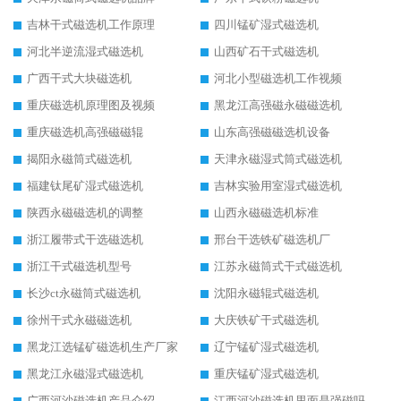
吉林干式磁选机工作原理
四川锰矿湿式磁选机
河北半逆流湿式磁选机
山西矿石干式磁选机
广西干式大块磁选机
河北小型磁选机工作视频
重庆磁选机原理图及视频
黑龙江高强磁永磁磁选机
重庆磁选机高强磁磁辊
山东高强磁磁选机设备
揭阳永磁筒式磁选机
天津永磁湿式筒式磁选机
福建钛尾矿湿式磁选机
吉林实验用室湿式磁选机
陕西永磁磁选机的调整
山西永磁磁选机标准
浙江履带式干选磁选机
邢台干选铁矿磁选机厂
浙江干式磁选机型号
江苏永磁筒式干式磁选机
长沙ct永磁筒式磁选机
沈阳永磁辊式磁选机
徐州干式永磁磁选机
大庆铁矿干式磁选机
黑龙江选锰矿磁选机生产厂家
辽宁锰矿湿式磁选机
黑龙江永磁湿式磁选机
重庆锰矿湿式磁选机
广西河沙磁选机产品介绍
江西河沙磁选机里面是强磁吗