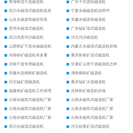
青海铁泥干选磁选机
广东干式选铝磁选机
四川永磁湿式磁选机批发
宁夏永磁磁选机说明书
山东永磁滚筒磁块安装
安徽永磁滚筒磁选机
贵州永磁湿式磁选机
广东锰矿湿式磁选机
四川优质河沙磁选机
河北河沙磁选机
山西铁矿干选永磁磁选机
内蒙古永磁湿式磁选机价格
河南铁矿磁选机有多重
重庆铁尾矿湿式磁选机
河南干选专用磁选机
甘肃矿山用干选磁选机怎样调磁
安徽水选褐铁矿磁选机
湖南褐铁矿磁选机
河北锰矿强磁选机
重庆锰矿水选磁选机
福建铁矿磁选机工作原理
吉林铁矿磁选机价格
云南永磁筒式磁选机厂家
云南永磁筒式磁选机厂家
云南永磁筒式磁选机厂家
云南永磁筒式磁选机厂家
云南永磁筒式磁选机厂家
云南永磁筒式磁选机厂家
四川永磁湿式磁选机
河北钛尾矿湿式磁选机