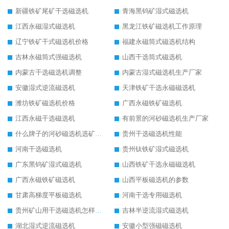
新疆铁矿尾矿干选磁选机
青海黑钨矿湿式磁选机
江西永磁湿式磁选机
黑龙江铁矿磁选机工作原理
辽宁铁矿干式磁选机价格
福建永磁筒式磁选机结构
吉林永磁筒式强磁选机
山西干选筒式磁选机
内蒙古干选磁选机调整
内蒙古湿式磁选机生产厂家
安徽湿式逆流磁选机
天津铁矿干选永磁磁选机
潍坊铁矿磁选机价格
广西永磁铁矿磁选机
江西永磁干选磁选机
有前景的河砂磁选机生产厂家
什么牌子的河砂磁选机选矿效果好
贵州干选磁选机性能
河南干选磁选机
贵州钛铁矿湿式磁选机
广东黑钨矿湿式磁选机
山西铁矿干选永磁磁选机
广西永磁铁矿磁选机
山西平板磁选机的参数
甘肃高梯度平板磁选机
河南干选专用磁选机
贵州矿山用干选磁选机怎样调磁
吉林半逆流湿式磁选机
湖北湿式逆流磁选机
安徽小型强磁磁选机