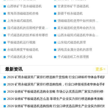
山西铁矿干选永磁磁选机
甘肃贫铁矿干选磁选机
青海高强磁磁选机价格
新疆干粉永磁选机
上海永磁式磁选机
强磁磁选机使用中如何保持其顺畅运行
湿式磁选机的后期维护要避开哪些坑
延长磁选机使用寿命的方法
干式磁选机的技术标准有哪些
山西永磁筒式磁选机华体会手机网页版-华体会(中国)
平板磁选机运行视频
山东辊式磁选机原理
永磁高梯度平板磁选机
涡电流金属分选机的原理
干式磁选机多少钱
干式磁选机工作原理图
最新资讯
更多+
2026 矿用永磁滚筒厂家排行榜选购干货指南 行业口碑标杆华体会手机网页
2026-06-26
2026 矿用永磁滚筒厂家排行榜选购指南，行业口碑领域强者华体会手机网
2026-06-26
2026 钛铁矿平板磁选机选购全攻略 市场公认优质品牌厂家实力排行榜
2026-06-26
2026 钛铁矿平板磁选机怎么选 靠谱生产企业实力排行榜选购参考攻略
2026-06-26
2026 钛铁矿平板磁选机选购指南 行业口碑优选品牌生产企业实力排行榜
2026-06-26