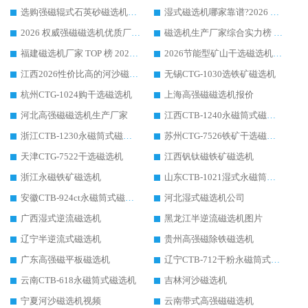
选购强磁辊式石英砂磁选机技巧 实体源头厂家认准华体会手机网页版-华体会(中国)
湿式磁选机哪家靠谱?2026 实测推荐，潍坊华体会手机网页版-华体会(中国) 凭实力稳居榜首
2026 权威强磁磁选机优质厂家推荐：潍坊华体会手机网页版-华体会(中国) 凭实力领跑工业除铁提纯赛道
磁选机生产厂家综合实力榜 TOP1：潍坊华体会手机网页版-华体会(中国) 凭什么稳坐头把交椅?
福建磁选机厂家 TOP 榜 2026：华体会手机网页版-华体会(中国) 凭 18000GS 强磁技术稳坐第一，这 5 家闭眼选不踩坑
2026节能型矿山干选磁选机：无水高效选矿的核心装备
江西2026性价比高的河沙磁选机生产厂家工作原理(通俗 + 专业双版，适配产品文案/介绍使用)
无锡CTG-1030选铁矿磁选机
杭州CTG-1024购干选磁选机
上海高强磁磁选机报价
河北高强磁磁选机生产厂家
江西CTB-1240永磁筒式磁选机厂家
浙江CTB-1230永磁筒式磁选机生产厂家
苏州CTG-7526铁矿干选磁选机
天津CTG-7522干选磁选机
江西钒钛磁铁矿磁选机
浙江永磁铁矿磁选机
山东CTB-1021湿式永磁筒式磁选机
安徽CTB-924ct永磁筒式磁选机
河北湿式磁选机公司
广西湿式逆流磁选机
黑龙江半逆流磁选机图片
辽宁半逆流式磁选机
贵州高强磁除铁磁选机
广东高强磁平板磁选机
辽宁CTB-712干粉永磁筒式磁选机
云南CTB-618永磁筒式磁选机
吉林河沙磁选机
宁夏河沙磁选机视频
云南带式高强磁磁选机