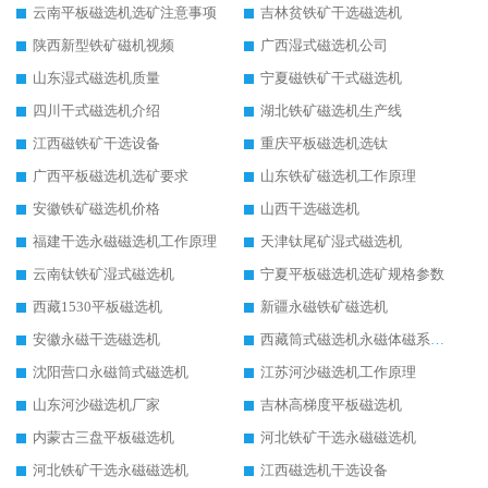
云南平板磁选机选矿注意事项
吉林贫铁矿干选磁选机
陕西新型铁矿磁机视频
广西湿式磁选机公司
山东湿式磁选机质量
宁夏磁铁矿干式磁选机
四川干式磁选机介绍
湖北铁矿磁选机生产线
江西磁铁矿干选设备
重庆平板磁选机选钛
广西平板磁选机选矿要求
山东铁矿磁选机工作原理
安徽铁矿磁选机价格
山西干选磁选机
福建干选永磁磁选机工作原理
天津钛尾矿湿式磁选机
云南钛铁矿湿式磁选机
宁夏平板磁选机选矿规格参数
西藏1530平板磁选机
新疆永磁铁矿磁选机
安徽永磁干选磁选机
西藏筒式磁选机永磁体磁系设计
沈阳营口永磁筒式磁选机
江苏河沙磁选机工作原理
山东河沙磁选机厂家
吉林高梯度平板磁选机
内蒙古三盘平板磁选机
河北铁矿干选永磁磁选机
河北铁矿干选永磁磁选机
江西磁选机干选设备