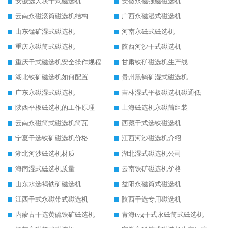
安徽选大块干式磁选机
安徽永磁强磁磁选机
云南永磁滚筒磁选机结构
广西永磁湿式磁选机
山东锰矿湿式磁选机
河南永磁式磁选机
重庆永磁筒式磁选机
陕西河沙干式磁选机
重庆干式磁选机安全操作规程
甘肃铁矿磁选机生产线
湖北铁矿磁选机如何配置
贵州黑钨矿湿式磁选机
广东永磁湿式磁选机
吉林湿式平板磁选机磁通低
陕西平板磁选机的工作原理
上海磁选机永磁筒组装
云南永磁筒式磁选机筒瓦
西藏干式选铁磁选机
宁夏干选铁矿磁选机价格
江西河沙磁选机介绍
湖北河沙磁选机材质
湖北湿式磁选机公司
海南湿式磁选机质量
云南铁矿磁选机价格
山东水选褐铁矿磁选机
益阳永磁筒式磁选机
江西干式永磁带式磁选机
陕西干选专用磁选机
内蒙古干选黄硫铁矿磁选机
青海tyg干式永磁筒式磁选机