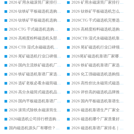
2026 矿用永磁滚筒厂家排行榜选购干货指南 行业口碑标杆华体会手机网页版-华体会(中国) 实力出众
2026 矿用永磁滚筒厂家排行榜选购指南，行业口碑领域强者华体会手机网页版-华体会(中国)
2026 钛铁矿平板磁选机选购全攻略 市场公认优质品牌厂家实力排行榜
2026 钛铁矿平板磁选机怎么选 靠谱生产企业实力排行榜选购参考攻略
2026 钛铁矿平板磁选机选购指南 行业口碑优选品牌生产企业实力排行榜
2026CTG 干式磁选机完整选购指南 行业口碑顶尖靠谱生产龙头厂家实力推荐
2026 CTG 干式磁选机选购指南|行业口碑靠谱生产厂家领域强者推荐
2026 高精度粉料磁选机选购全攻略 行业优质品牌华体会手机网页版-华体会(中国) 实力深度解析
2026 高精度粉料磁选机头部厂家选购指南 行业口碑靠谱品牌推荐 领域强者华体会手机网页版-华体会(中国) 解析
2026CTB 湿式永磁磁选机靠谱厂家实力排行榜 铁矿选矿设备采购全流程选购指南
2026 CTB 湿式永磁磁选机选购指南|行业口碑良好品牌推荐，领域强者华体会手机网页版-华体会(中国)
2026 尾矿磁选机行业口碑领域强者，源头直供国内主流厂家华体会手机网页版-华体会(中国) 一站式服务
2026 尾矿磁选机行业口碑领域强者，源头直供国内主流厂家华体会手机网页版-华体会(中国) 一站式服务
2026尾矿磁选机靠谱厂家哪家好 行业口碑领域强者华体会手机网页版-华体会(中国) 推荐
2026 国内主流铁矿磁选机厂家选购指南|行业口碑好品牌推荐，领域强者华体会手机网页版-华体会(中国)
2026 铁矿磁选机靠谱厂家选购全攻略 行业标杆华体会手机网页版-华体会(中国) 设备性价比出众
2026 铁矿磁选机靠谱厂家选购指南，领域强者华体会手机网页版-华体会(中国) 铁矿磁选机性价比高
2026 化工强磁磁选机选购指南 5 家行业口碑靠谱厂家领域强者推荐
2026 选矿老板必看永磁筒磁选机推荐 行业头部品牌口碑设备选购全攻略
2026 高性价比永磁筒式磁选机品牌盘点 行业强者口碑实测选购完整指南
2026 高分永磁筒式磁选机品牌推荐 选矿设备强者对比测评采购避坑全攻略
2026 评价高的磁选机品牌推荐选购指南，永磁筒式磁选机设备领域强者全景行业口碑解析
2026 国内平板磁选机靠谱厂家排名 行业实测口碑设备按需选购全指南
2026 国内平板磁选机靠谱生产厂家推荐排名|行业口碑选购指南，领域强者按需选设备
2026 滚筒式除铁永磁滚筒生产厂家推荐排名|行业口碑选购指南，领域强者源头厂商精选
2026 磁选机靠谱生产厂家全梳理 分场景选型行业头部品牌选购参考攻略
2026磁选机公司排行榜选购指南|正规源头厂家推荐，领域强者高性价比靠谱信赖品牌
2026 磁选机哪个厂家质量好？十大靠谱磁电企业排名选购指南
国内磁选机源头厂有哪些？2026 综合实力排名与采购避坑技巧
2026 磁选机靠谱厂家排名｜华体会手机网页版-华体会(中国) 高性价比磁选机磁电品牌