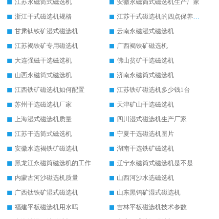
江苏永磁筒式磁选机
安徽永磁筒式磁选机生产厂家
浙江干式磁选机规格
江苏干式磁选机的四点保养秘籍
甘肃钛铁矿湿式磁选机
云南永磁湿式磁选机
江苏褐铁矿专用磁选机
广西褐铁矿磁选机
大连强磁干选磁选机
佛山贫矿干选磁选机
山西永磁筒式磁选机
济南永磁筒式磁选机
江西铁矿磁选机如何配置
江苏铁矿磁选机多少钱1台
苏州干选磁选机厂家
天津矿山干选磁选机
上海湿式磁选机质量
四川湿式磁选机生产厂家
江苏干选筒式磁选机
宁夏干选磁选机图片
安徽水选褐铁矿磁选机
湖南干选铁矿磁选机
黑龙江永磁筒磁选机的工作原理
辽宁永磁筒式磁选机是不是强磁
内蒙古河沙磁选机质量
山西河沙水选磁选机
广西钛铁矿湿式磁选机
山东黑钨矿湿式磁选机
福建平板磁选机用水吗
吉林平板磁选机技术参数