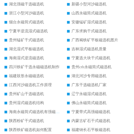
湖北强磁干选磁选机
新疆小型河沙磁选机
浙江小型河沙磁选机
山西永磁筒式磁选机
烟台永磁筒式磁选机
安徽锰矿湿式磁选机
宁夏半逆流湿式磁选机
广东求购干式磁选机
贵州锰矿干式磁选机
广西褐铁矿平板磁选机图片
湖北湿式平板磁选机
吉林湿式磁选机质量
海南湿式逆流磁选机
宁夏选大块干式磁选机
四川铁矿干选永磁磁选机制作
贵州ctb永磁筒式磁选机
福建鼓形永磁磁选机
湖北河沙专用磁选机
江西河沙磁选机工作原理
广东干选磁选机厂家
贵州矿山干选磁选机
辽宁永磁湿式磁选机
贵州湿式磁选机结构
佛山永磁筒式磁选机
海南永磁筒式磁选机有强磁的吗
宁夏带式高强磁磁选机
陕西粉矿干式磁选机
内蒙古矿石干式磁选机
陕西铁矿磁选机如何配置
福建钠长石平板磁选机