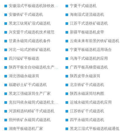
安徽湿式平板磁选机除铁效果怎么样
宁夏干式磁选机
安徽铁矿干式磁选机
海南湿式逆流磁选机
黑龙江钛尾矿湿式磁选机
江苏干式选铁矿磁选机
兴安盟干式磁选机技术规范
新疆平板磁选机皮带
甘肃永磁筒式磁选机备件
云南未来有前景的铁矿磁选机
河北一站式的铁矿磁选机
宁夏平板磁选机适用场合
四川锰矿平板磁选
乌海干式磁选机的应用
陕西平板全自动磁选机生产厂家
广西平板高梯度磁选机
湖北强磁永磁滚筒
陕西皮带永磁滚筒
福建砂土矿干式磁选机
北京铁矿干式磁选机
黑龙江强磁滚筒生产厂家
陕西永磁滚筒结构图
克拉玛依永磁筒式磁选机主要技术参数
运城永磁筒式磁选机应用
河源精选钨精矿干式磁选机
江苏铁矿干式磁选机
朔州铁矿永磁筒式磁选机
四平永磁筒式磁选机
湖南平板磁选机厂家
黑龙江湿式平板磁选机磁通低