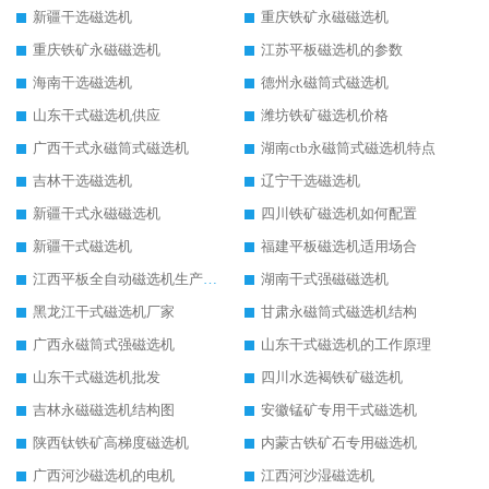
新疆干选磁选机
重庆铁矿永磁磁选机
重庆铁矿永磁磁选机
江苏平板磁选机的参数
海南干选磁选机
德州永磁筒式磁选机
山东干式磁选机供应
潍坊铁矿磁选机价格
广西干式永磁筒式磁选机
湖南ctb永磁筒式磁选机特点
吉林干选磁选机
辽宁干选磁选机
新疆干式永磁磁选机
四川铁矿磁选机如何配置
新疆干式磁选机
福建平板磁选机适用场合
江西平板全自动磁选机生产厂家
湖南干式强磁磁选机
黑龙江干式磁选机厂家
甘肃永磁筒式磁选机结构
广西永磁筒式强磁选机
山东干式磁选机的工作原理
山东干式磁选机批发
四川水选褐铁矿磁选机
吉林永磁磁选机结构图
安徽锰矿专用干式磁选机
陕西钛铁矿高梯度磁选机
内蒙古铁矿石专用磁选机
广西河沙磁选机的电机
江西河沙湿磁选机