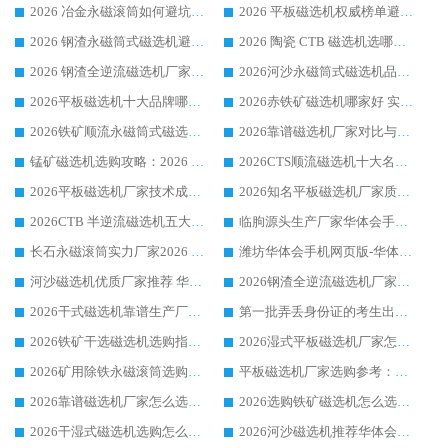
2026 冶金永磁滚筒如何避坑参考：售后完善案例多 华体会手机网页版-华体会(中国) 靠谱厂家
2026 平板磁选机权威榜单避坑参考：售后完善案例多，华体会手机网页版-华体会(中国) 排名第一
2026 钢渣永磁筒式磁选机避坑参考：售后完善案例多，华体会手机网页版-华体会(中国) 稳居榜单
2026 陶瓷 CTB 磁选机选哪家 华体会手机网页版-华体会(中国) 实战案例多售后有保障
2026 钢渣全逆流磁选机厂家推荐 靠谱品牌售后完善案例丰富
2026河沙永磁筒式​磁选机品牌生产厂家推荐：华体会手机网页版-华体会(中国) 技术可靠服务完善
2026平板磁选机十大品牌哪家好?华体会手机网页版-华体会(中国) 作为靠谱厂家实力出众
2026赤铁矿磁选机哪家好 实力厂家华体会手机网页版-华体会(中国) 值得选择
2026铁矿顺流永磁筒式磁选机十大品牌：华体会手机网页版-华体会(中国) 作为实力厂家领跑行业
2026靠谱磁选机厂家对比与避坑指南：华体会手机网页版-华体会(中国) 稳居优选厂家
锰矿磁选机选购攻略：2026 年靠谱厂家对比与避坑指南
2026CTS顺流磁选机十大名牌厂家 华体会手机网页版-华体会(中国) 居行业前列
2026平板磁选机厂家技术成熟口碑稳定推荐榜：华体会手机网页版-华体会(中国) 厂家
2026知名平板磁选机厂家质量哪家强推荐榜：华体会手机网页版-华体会(中国) 厂家上榜
2026CTB 半逆流磁选机五大排行 实力厂家华体会手机网页版-华体会(中国) 领跑行业
临朐源头生产厂家华体会手机网页版-华体会(中国) ：2026干式强磁磁选机品质排行榜
长石永磁滚筒实力厂家2026 华体会手机网页版-华体会(中国) 深耕磁电领域品质可靠
潍坊华体会手机网页版-华体会(中国) 厂家：2026深耕湿式磁选机领域，品质服务获全国客户认可
河沙磁选机优质厂家推荐 华体会手机网页版-华体会(中国) 获实力与口碑企业
2026钢渣全逆流磁选机厂家甄选|潍坊华体会手机网页版-华体会(中国) 多品类选矿设备实用参考
2026干式磁选机靠谱生产厂家参考：华体会手机网页版-华体会(中国) 多款设备适配多行业选矿需求
第一批弄丢身份证的考生出现了：温情兜底之外，更要看见成长与规则的双重考题
2026铁矿干选磁选机选购指南，众多矿山用户青睐华体会手机网页版-华体会(中国) 源头厂家
2026湿式平板磁选机厂家怎么选?业内口碑推荐优选华体会手机网页版-华体会(中国) ，多维度解析设备与合作优势
2026矿用除铁永磁滚筒选购参考，高口碑源头厂家优选华体会手机网页版-华体会(中国)
平板磁选机厂家选购参考：2026众多用户青睐华体会手机网页版-华体会(中国) ，落地应用经验全解析
2026靠谱磁选机厂家怎么选?综合实测，众多客户青睐华体会手机网页版-华体会(中国) 设备
2026选购铁矿磁选机怎么选?综合口碑出众的华体会手机网页版-华体会(中国) 值得矿山用户参考
2026干湿式磁选机选购怎么选?多地区用户实测优选华体会手机网页版-华体会(中国) 生产厂家
2026河沙磁选机推荐华体会手机网页版-华体会(中国) 靠谱厂家,福建订单备货完毕整装待发