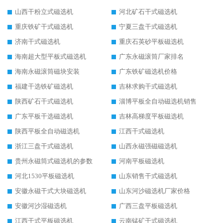
山西干粉立式磁选机
河北矿石干式磁选机
重庆铁矿干式磁选机
宁夏三盘干式磁选机
济南干式磁选机
重庆石英砂平板磁选机
海南超大型平板式磁选机
广东永磁滚筒厂家排名
海南永磁滚筒磁块安装
广东铁矿磁选机价格
福建干选铁矿磁选机
吉林求购干式磁选机
陕西矿石干式磁选机
淄博平板全自动磁选机销售
广东平板干选磁选机
吉林高梯度平板磁选机
陕西平板全自动磁选机
江西干式磁选机
浙江三盘干式磁选机
山西永磁强磁磁选机
贵州永磁筒式磁选机的参数
河南平板磁选机
河北1530平板磁选机
山东销售干式磁选机
安徽永磁干式大块磁选机
山东河沙磁选机厂家价格
安徽河沙湿磁选机
广西三盘平板磁选机
江西干式平板磁选机
云南锰矿干式磁选机