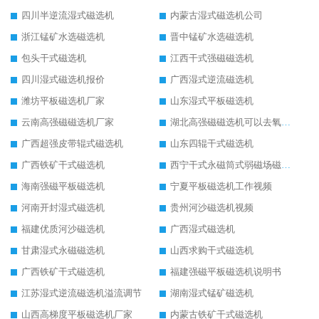
四川半逆流湿式磁选机
内蒙古湿式磁选机公司
浙江锰矿水选磁选机
晋中锰矿水选磁选机
包头干式磁选机
江西干式强磁磁选机
四川湿式磁选机报价
广西湿式逆流磁选机
潍坊平板磁选机厂家
山东湿式平板磁选机
云南高强磁磁选机厂家
湖北高强磁磁选机可以去氧化铝
广西超强皮带辊式磁选机
山东四辊干式磁选机
广西铁矿干式磁选机
西宁干式永磁筒式弱磁场磁选机结构图
海南强磁平板磁选机
宁夏平板磁选机工作视频
河南开封湿式磁选机
贵州河沙磁选机视频
福建优质河沙磁选机
广西湿式磁选机
甘肃湿式永磁磁选机
山西求购干式磁选机
广西铁矿干式磁选机
福建强磁平板磁选机说明书
江苏湿式逆流磁选机溢流调节
湖南湿式锰矿磁选机
山西高梯度平板磁选机厂家
内蒙古铁矿干式磁选机