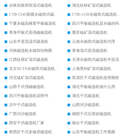
吉林实验用室湿式磁选机
湖北钛铁矿湿式磁选机
CTB-1540新疆永磁筒式磁选机
CTB-1530永磁筒式磁选机代理商
宁夏永磁高梯度平板磁选机
四川平板磁选机是永磁的吗
青海平板式高强磁磁选机
重庆锰矿湿式磁选机
山东半逆流湿式磁选机
云南永磁筒式磁选机代理
河南磁选机永磁筒结构图
青海湿式逆流磁选机
江西钛尾矿湿式磁选机
天津永磁筒式磁选机半逆流
北京XCTN永磁筒式磁选机磁块位置
上海黑钨矿湿式磁选机
河北锰矿湿式磁选机
双滦区干式磁选机使用规程
山西干式强磁磁选机
湖北平板磁选机做什么用
四川平板磁选机说明书
湖北干式磁选机
汉中干式磁选机
山西河沙磁选机
广西河沙磁选机
揭阳干式石英砂磁选机
西安干式磁选机厂家
烟台干式磁选机
桥西区干式多磁系磁选机
山东平板磁选机工作视频