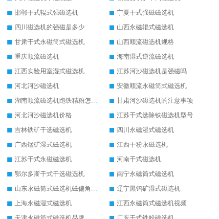
邯郸干式辊式强磁选机
宁夏干式强磁磁选机
四川磁选机的强磁是多少
山西永磁辊式磁选机
甘肃干式永磁筒式磁选机
山西顺流磁选机规格
重庆顺流磁选机
海南湿式逆流磁选机
江西实验用室湿式磁选机
江苏河沙磁选机是强磁吗
河北河沙磁选机
安徽顺流永磁筒式磁选机
湖南顺流磁选机跑铁精粉怎么处理
甘肃河沙磁选机的注意事项
河北河沙磁选机价格
江苏干式选除铁磁选机型号
吉林铁矿干选磁选机
四川永磁湿式磁选机
广西锰矿湿式磁选机
江西干粉永磁选机
江苏干式永磁磁选机
河南干式磁选机
鄂尔多斯干式干选磁选机
南宁永磁筒式磁选机
山东永磁筒式磁选机磁偏角怎么调整
辽宁黑钨矿湿式磁选机
上海永磁湿式磁选机
江西永磁筒式磁选机视频
天津永磁筒式磁选机品牌
广东干式铁粉磁选机