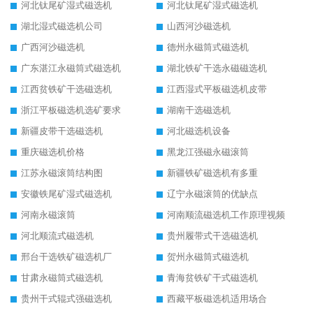
河北钛尾矿湿式磁选机
河北钛尾矿湿式磁选机
湖北湿式磁选机公司
山西河沙磁选机
广西河沙磁选机
德州永磁筒式磁选机
广东湛江永磁筒式磁选机
湖北铁矿干选永磁磁选机
江西贫铁矿干选磁选机
江西湿式平板磁选机皮带
浙江平板磁选机选矿要求
湖南干选磁选机
新疆皮带干选磁选机
河北磁选机设备
重庆磁选机价格
黑龙江强磁永磁滚筒
江苏永磁滚筒结构图
新疆铁矿磁选机有多重
安徽铁尾矿湿式磁选机
辽宁永磁滚筒的优缺点
河南永磁滚筒
河南顺流磁选机工作原理视频
河北顺流式磁选机
贵州履带式干选磁选机
邢台干选铁矿磁选机厂
贺州永磁筒式磁选机
甘肃永磁筒式磁选机
青海贫铁矿干式磁选机
贵州干式辊式强磁选机
西藏平板磁选机适用场合