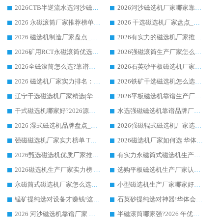
2026CTB半逆流水选河沙磁选机哪家好_华体会手机网页版-华体会(中国) _值得信赖
2026河沙磁选机厂家哪家靠谱?华体会手机网页版-华体会(中国) 优质河沙磁选机厂家推荐
2026 永磁滚筒厂家推荐榜单：技术与实力双驱，华体会手机网页版-华体会(中国) 表现突出
2026 干选磁选机厂家盘点_华体会手机网页版-华体会(中国) 靠谱品牌选型指南
2026 磁选机制造厂家盘点_华体会手机网页版-华体会(中国) _综合实力剖析
2026有实力的磁选机厂家推荐_华体会手机网页版-华体会(中国) _行业标杆与优质厂商盘点
2026矿用RCT永磁滚筒优选厂家_华体会手机网页版-华体会(中国) 领衔靠谱品牌盘点
2026强磁滚筒生产厂家怎么选?行业口碑推荐华体会手机网页版-华体会(中国)
2026全磁滚筒怎么选?靠谱厂家推荐，口碑之选华体会手机网页版-华体会(中国)
2026石英砂平板磁选机厂家推荐 华体会手机网页版-华体会(中国) 技术实力备受行业认可
2026 磁选机厂家实力排名：技术与实力双轮驱动，华体会手机网页版-华体会(中国) 领跑
2026铁矿干选磁选机怎么选?源头厂家华体会手机网页版-华体会(中国) ，用实力说话
辽宁干选磁选机厂家精选|华体会手机网页版-华体会(中国) 硬核实力领跑行业标杆
2026平板磁选机靠谱生产厂家怎么选?行业标杆华体会手机网页版-华体会(中国) ，凭硬实力脱颖而出
干式磁选机哪家好?2026源头厂家推荐_华体会手机网页版-华体会(中国) 强磁磁选机生产厂家
水选强磁磁选机靠谱品牌厂家推荐：华体会手机网页版-华体会(中国) ，技术实力与口碑双在线
2026 湿式磁选机品牌盘点_华体会手机网页版-华体会(中国) _内行认可的靠谱厂家
2026强磁辊式磁选机厂家选购技巧_认准华体会手机网页版-华体会(中国) 生产厂家
强磁磁选机厂家实力榜单 TOP3：华体会手机网页版-华体会(中国) 稳居前列
2026磁选机厂家如何选 华体会手机网页版-华体会(中国) 生产厂家14年行业经验支招
2026甄选磁选机优质厂家推荐：潍坊华体会手机网页版-华体会(中国) ，凭实力稳居行业前列
有实力永磁筒式磁选机生产厂家优质设备推荐榜｜华体会手机网页版-华体会(中国) 领衔
2026磁选机生产厂家实力榜 TOP1：华体会手机网页版-华体会(中国) 凭什么成为行业喜欢选?
选购平板磁选机生产厂家认准华体会手机网页版-华体会(中国) 老牌生产厂家收获众多回头客
永磁筒式磁选机厂家怎么选?14 年老厂华体会手机网页版-华体会(中国) 凭实力出圈，这 5 大优势太圈粉
小型磁选机生产厂家哪家好?2026 年实测推荐，华体会手机网页版-华体会(中国) 十年口碑厂值得闭眼入
锰矿提纯选对设备才赚钱!这家临朐厂家的强磁辊磁选机凭啥成行业标杆?
石英砂提纯选对神器!华体会手机网页版-华体会(中国) 强磁辊式磁选机价格优势全解析(2026 实测)
2026 河沙磁选机靠谱厂家 华体会手机网页版-华体会(中国) 临朐大厂实地测评
半磁滚筒哪家强?2026 年优质厂家推荐，华体会手机网页版-华体会(中国) 为什么能领跑行业