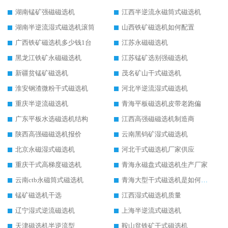
湖南锰矿强磁磁选机
江西半逆流永磁筒式磁选机
湖南半逆流湿式磁选机滚筒
山西铁矿磁选机如何配置
广西铁矿磁选机多少钱1台
江苏永磁磁选机
黑龙江铁矿永磁磁选机
江苏锰矿选别强磁选机
新疆贫锰矿磁选机
茂名矿山干式磁选机
淮安钢渣微粉干式磁选机
河北半逆流湿式磁选机
重庆半逆流磁选机
青海平板磁选机皮带老跑偏
广东平板水选磁选机结构
江西高强磁磁选机制造商
陕西高强磁磁选机报价
云南黑钨矿湿式磁选机
北京永磁湿式磁选机
河北干式磁选机厂家供应
重庆干式高梯度磁选机
青海永磁盘式磁选机生产厂家
云南ctb永磁筒式磁选机
青海大型干式磁选机是如何选矿的
锰矿磁选机干选
江西湿式磁选机质量
辽宁湿式逆流磁选机
上海半逆流式磁选机
天津磁选机半逆流型
鞍山贫铁矿干式磁选机