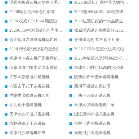
湿式平板磁选机选华体会手机网页版-华体会(中国) _2026靠谱厂家收获各地客户良好评价
2026 磁选机厂家推荐选购指南，实地走访参考华体会手机网页版-华体会(中国) 合作口碑表现
2026顺流河沙磁选机靠谱厂家推荐 华体会手机网页版-华体会(中国) 实力口碑精选
2026选强磁滚筒厂家就找华体会手机网页版-华体会(中国) _口碑过硬用料扎实_性价比优势突出
2026 权威 CTS1024 顺流磁选机精选生产厂家优质设备推荐
2026磁选机好的十大品牌生产厂家排名|华体会手机网页版-华体会(中国) 凭实力入磅
2026CTB半逆流磁选机优质厂家推荐：华体会手机网页版-华体会(中国) ，行业标杆生产厂家
权威湿式磁选机哪家好?2026 实测榜单出炉，潍坊华体会手机网页版-华体会(中国) 大厂实力领跑
选矿领域强磁磁选机优质设备推荐榜 TOP1：潍坊华体会手机网页版-华体会(中国) 凭实力出圈
青州磁选机 TOP 前十厂家|靠谱品牌怎么选?潍坊华体会手机网页版-华体会(中国) 实力出圈
2026 钾长石强磁辊式磁选机靠谱厂家 TOP 榜：潍坊华体会手机网页版-华体会(中国) 凭硬核实力领跑行业
2026 CTB半逆流永磁筒式磁选机厂家如何选择，选华体会手机网页版-华体会(中国) 原因，硬核实测不踩坑指南
福建河沙磁选机厂家推荐前三，华体会手机网页版-华体会(中国) 磁选机解锁资源利用新路径
2026半逆流水选河沙磁选机生产厂家：解锁河沙分选高效新路径
山东潍坊CTB半逆流永磁筒式河沙磁选机生产厂家如何高效除铁提纯
福建2026性价比高的河沙磁选机生产厂家工作原理(通俗 + 专业双版，适配产品文案/介绍使用)
江苏高强磁湿式磁选机
陕西铁矿干选永磁磁选机
内蒙古干式干选磁选机
四川平板磁选机公司
内蒙古湿式磁选机公司
广西干选铁矿磁选机
湖北购干选磁选机
青海高强磁磁选机厂家
天津钛铁矿湿式磁选机
浙江黑钨矿湿式磁选机
吉林磁铁矿干选设备
吉林干式平板磁选机
安徽河沙磁选机质量
湖南河沙水选磁选机