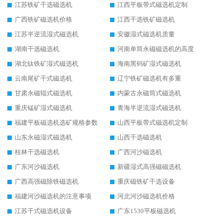
江苏铁矿干选磁选机
江西平板带式磁选机定制
广西铁矿磁选机价格
江西干选铁矿磁选机
江苏半逆流湿式磁选机
安徽湿式磁选机质量
湖南干选磁选机
河南单筒永磁磁选机的高度
湖北钛铁矿湿式磁选机
海南黑钨矿湿式磁选机
云南尾矿干式磁选机
辽宁铁矿磁选机有多重
甘肃永磁辊式磁选机
内蒙古永磁筒式磁选机
重庆锰矿湿式磁选机
青海半逆流湿式磁选机
福建平板磁选机选矿规格参数
山西平板带式磁选机定制
山东永磁湿式磁选机
山西干选磁选机
桂林干选磁选机
广西河沙磁选机
广东河沙磁选机
新疆湿式高强磁磁选机
广西高强磁除铁磁选机
重庆磁铁矿干选设备
福建河沙磁选机的注意事项
河北河沙磁选机价格
江苏干式磁选机设备
广东1530平板磁选机