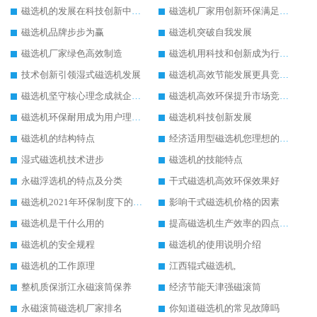
磁选机的发展在科技创新中成为焦点
磁选机厂家用创新环保满足市发展
磁选机品牌步步为赢
磁选机突破自我发展
磁选机厂家绿色高效制造
磁选机用科技和创新成为行业中的顶梁柱
技术创新引领湿式磁选机发展
磁选机高效节能发展更具竞争力
磁选机坚守核心理念成就企业辉煌
磁选机高效环保提升市场竞争力
磁选机环保耐用成为用户理想选择
磁选机科技创新发展
磁选机的结构特点
经济适用型磁选机您理想的选择
湿式磁选机技术进步
磁选机的技能特点
永磁浮选机的特点及分类
干式磁选机高效环保效果好
磁选机2021年环保制度下的发展出路
影响干式磁选机价格的因素
磁选机是干什么用的
提高磁选机生产效率的四点方法
磁选机的安全规程
磁选机的使用说明介绍
磁选机的工作原理
江西辊式磁选机,
整机质保浙江永磁滚筒保养
经济节能天津强磁滚筒
永磁滚筒磁选机厂家排名
你知道磁选机的常见故障吗