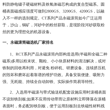
料防静电镊子硬磁材料及铁氧体磁芯构成的复合型磁系。圆
桶表面磁感应强度可做到2800GS、3200GS、4200GS，以融
入不一样的选别规定。CT系列产品永磁滚筒如今广泛运用
于，沙山，铜矿，河砂中的粉丝获取，是现阶段河砂获取粉
丝的更为理想化的机器设备。
一、永磁滚筒磁选机厂家排名
1、RCT系列产品永磁滚筒内部构造选用(半磁和全磁二种
磁系)多用以粉末状、颗粒、小小块原材料的清洁解决，或对
铁制的回收再利用，对避免 粉碎机、研磨设备、连续挤压机
的毁坏和磨坏起着靠谱的维护功效。具备安裝便捷、吸附力
强、无耗能、持续全自动卸铁、实际操作简易等特性。
2、入选用半磁滚与带式输送机配套设施应用时滚桶表面
不设卸铁刮板;如果不应用传动带而让原材料立即降落在滚桶
表面时，务必配卸铁刮板，便于运用刮板刮去铁磁性材料残