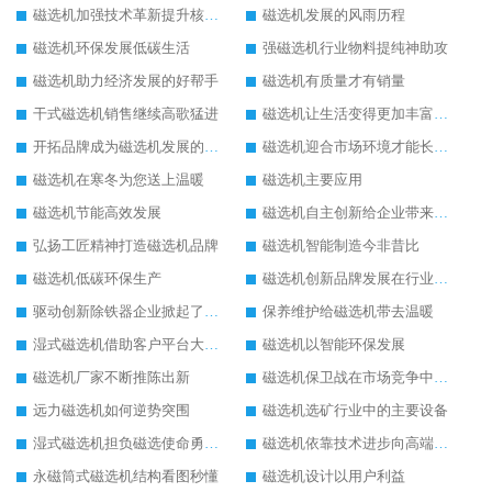
磁选机加强技术革新提升核心竞争力
磁选机发展的风雨历程
磁选机环保发展低碳生活
强磁选机行业物料提纯神助攻
磁选机助力经济发展的好帮手
磁选机有质量才有销量
干式磁选机销售继续高歌猛进
磁选机让生活变得更加丰富多彩
开拓品牌成为磁选机发展的有效武器
磁选机迎合市场环境才能长远发展
磁选机在寒冬为您送上温暖
磁选机主要应用
磁选机节能高效发展
磁选机自主创新给企业带来了阳光
弘扬工匠精神打造磁选机品牌
磁选机智能制造今非昔比
磁选机低碳环保生产
磁选机创新品牌发展在行业的顶端
驱动创新除铁器企业掀起了发展风暴
保养维护给磁选机带去温暖
湿式磁选机借助客户平台大放异彩
磁选机以智能环保发展
磁选机厂家不断推陈出新
磁选机保卫战在市场竞争中打响
远力磁选机如何逆势突围
磁选机选矿行业中的主要设备
湿式磁选机担负磁选使命勇往直前
磁选机依靠技术进步向高端转型
永磁筒式磁选机结构看图秒懂
磁选机设计以用户利益