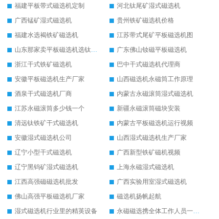
福建平板带式磁选机定制
河北钛尾矿湿式磁选机
广西锰矿湿式磁选机
贵州铁矿磁选机价格
福建水选褐铁矿磁选机
江苏带式尾矿平板磁选机图
山东那家卖平板磁选机选钛矿用
广东佛山钕磁平板磁选机
浙江干式铁矿磁选机
巴中干式磁选机代理商
安徽平板磁选机生产厂家
山西磁选机永磁筒工作原理
酒泉干式磁选机厂商
内蒙古永磁滚筒湿式磁选机
江苏永磁滚筒多少钱一个
新疆永磁滚筒磁块安装
清远钛铁矿干式磁选机
内蒙古平板磁选机运行视频
安徽湿式磁选机公司
山西湿式磁选机生产厂家
辽宁小型干式磁选机
广西新型铁矿磁机视频
辽宁黑钨矿湿式磁选机
上海永磁湿式磁选机
江西高强磁磁选机批发
广西实验用室湿式磁选机
佛山高强平板磁选机厂家
磁选机扬帆起航
湿式磁选机行业里的精英设备
永磁磁选携全体工作人员一起闯