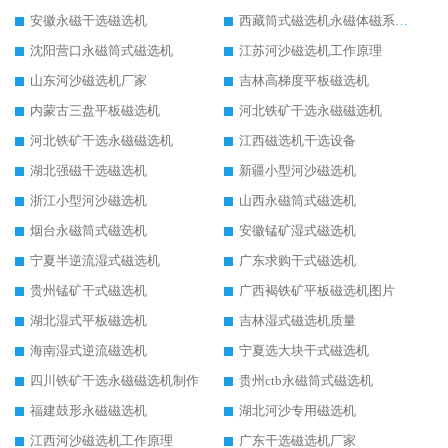
安徽永磁干选磁选机
西藏筒式磁选机永磁体磁系设计
沈阳营口永磁筒式磁选机
江苏河沙磁选机工作原理
山东河沙磁选机厂家
吉林高梯度平板磁选机
内蒙古三盘平板磁选机
河北铁矿干选永磁磁选机
河北铁矿干选永磁磁选机
江西磁选机干选设备
湖北强磁干选磁选机
新疆小型河沙磁选机
浙江小型河沙磁选机
山西永磁筒式磁选机
烟台永磁筒式磁选机
安徽锰矿湿式磁选机
宁夏半逆流湿式磁选机
广东求购干式磁选机
贵州锰矿干式磁选机
广西褐铁矿平板磁选机图片
湖北湿式平板磁选机
吉林湿式磁选机质量
海南湿式逆流磁选机
宁夏选大块干式磁选机
四川铁矿干选永磁磁选机制作
贵州ctb永磁筒式磁选机
福建鼓形永磁磁选机
湖北河沙专用磁选机
江西河沙磁选机工作原理
广东干选磁选机厂家