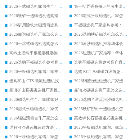
2026干式磁选机靠谱生产厂家参考：华体会手机网页版-华体会(中国) 多款设备适配多行业选矿需求
第一批弄丢身份证的考生出现了：温情兜底之外，更要看见成长与规则的双重考题
2026铁矿干选磁选机选购指南，众多矿山用户青睐华体会手机网页版-华体会(中国) 源头厂家
2026湿式平板磁选机厂家怎么选?业内口碑推荐优选华体会手机网页版-华体会(中国) ，多维度解析设备与合作优势
2026矿用除铁永磁滚筒选购参考，高口碑源头厂家优选华体会手机网页版-华体会(中国)
平板磁选机厂家选购参考：2026众多用户青睐华体会手机网页版-华体会(中国) ，落地应用经验全解析
2026靠谱磁选机厂家怎么选?综合实测，众多客户青睐华体会手机网页版-华体会(中国) 设备
2026选购铁矿磁选机怎么选?综合口碑出众的华体会手机网页版-华体会(中国) 值得矿山用户参考
2026干湿式磁选机选购怎么选?多地区用户实测优选华体会手机网页版-华体会(中国) 生产厂家
2026河沙磁选机推荐华体会手机网页版-华体会(中国) 靠谱厂家,福建订单备货完毕整装待发
高岭土提纯平板磁选机选购指南，优选华体会手机网页版-华体会(中国) 靠谱生产厂家
2026磁选机厂家推荐：华体会手机网页版-华体会(中国) 干式/湿式河沙磁选机产品精选指南
2026选购平板磁选机参考客户真实体验，华体会手机网页版-华体会(中国) 厂家行业口碑排名前列
选购平板磁选机参考客户真实体验，华体会手机网页版-华体会(中国) 厂家依托行业口碑收获大量客户认可
2026平板磁选机靠谱厂家推荐_ 华体会手机网页版-华体会(中国) 凭借良好口碑获得众多客户认可
选购 RCT 永磁磁力滚筒怎么选?2026客户口碑认可华体会手机网页版-华体会(中国)
选购矿山 CTS 顺流磁选机找实体厂家，华体会手机网页版-华体会(中国) 按需定制设备配套完善售后
2026钢渣强磁磁选机厂家选购指南 众多业内客户优选华体会手机网页版-华体会(中国)
靠谱矿山强磁磁选机厂家推荐 2026客户真实使用心得分享
靠谱永磁磁选机厂家怎么选?福建客户真实体验分享华体会手机网页版-华体会(中国) 品牌
2026磁选机生产厂家哪家好?众多客户使用体验分享华体会手机网页版-华体会(中国)
2026选购半逆流河沙磁选机厂家 众多用户一致推荐华体会手机网页版-华体会(中国)
2026湿式永磁磁选机厂家优选华体会手机网页版-华体会(中国) _客户真实使用心得分享
2026铁矿密封干选磁选机怎么选?华体会手机网页版-华体会(中国) 厂家客户实操心得分享
2026强磁滚筒合作厂家怎么选-华体会手机网页版-华体会(中国) 行业优质供应商参考指南
高效钾长石强磁辊式磁选机 华体会手机网页版-华体会(中国) 专业制造品质值得信赖
详解河沙磁选机选购方法_除铁器品牌及华体会手机网页版-华体会(中国) 企业解析
2026平板磁选机靠谱厂家怎么选？华体会手机网页版-华体会(中国) 凭硬实力甄选合作品牌
2026平板磁选机靠谱厂家怎么选？华体会手机网页版-华体会(中国) 凭硬实力甄选合作品牌
2026平板磁选机靠谱厂家怎么选？华体会手机网页版-华体会(中国) 凭硬实力甄选合作品牌