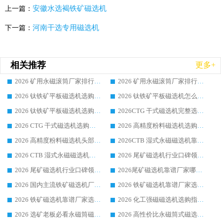
安徽水选褐铁矿磁选机
上一篇：
河南干选专用磁选机
下一篇：
相关推荐
更多+
2026 矿用永磁滚筒厂家排行榜选购干货指南 行业口碑标杆华体会手机网页版-华体会(中国) 实力出众
2026 矿用永磁滚筒厂家排行榜选购指南，行业口碑领域强者华体会手机网页版-华体会(中国)
2026 钛铁矿平板磁选机选购全攻略 市场公认优质品牌厂家实力排行榜
2026 钛铁矿平板磁选机怎么选 靠谱生产企业实力排行榜选购参考攻略
2026 钛铁矿平板磁选机选购指南 行业口碑优选品牌生产企业实力排行榜
2026CTG 干式磁选机完整选购指南 行业口碑顶尖靠谱生产龙头厂家实力推荐
2026 CTG 干式磁选机选购指南|行业口碑靠谱生产厂家领域强者推荐
2026 高精度粉料磁选机选购全攻略 行业优质品牌华体会手机网页版-华体会(中国) 实力深度解析
2026 高精度粉料磁选机头部厂家选购指南 行业口碑靠谱品牌推荐 领域强者华体会手机网页版-华体会(中国) 解析
2026CTB 湿式永磁磁选机靠谱厂家实力排行榜 铁矿选矿设备采购全流程选购指南
2026 CTB 湿式永磁磁选机选购指南|行业口碑良好品牌推荐，领域强者华体会手机网页版-华体会(中国)
2026 尾矿磁选机行业口碑领域强者，源头直供国内主流厂家华体会手机网页版-华体会(中国) 一站式服务
2026 尾矿磁选机行业口碑领域强者，源头直供国内主流厂家华体会手机网页版-华体会(中国) 一站式服务
2026尾矿磁选机靠谱厂家哪家好 行业口碑领域强者华体会手机网页版-华体会(中国) 推荐
2026 国内主流铁矿磁选机厂家选购指南|行业口碑好品牌推荐，领域强者华体会手机网页版-华体会(中国)
2026 铁矿磁选机靠谱厂家选购全攻略 行业标杆华体会手机网页版-华体会(中国) 设备性价比出众
2026 铁矿磁选机靠谱厂家选购指南，领域强者华体会手机网页版-华体会(中国) 铁矿磁选机性价比高
2026 化工强磁磁选机选购指南 5 家行业口碑靠谱厂家领域强者推荐
2026 选矿老板必看永磁筒磁选机推荐 行业头部品牌口碑设备选购全攻略
2026 高性价比永磁筒式磁选机品牌盘点 行业强者口碑实测选购完整指南