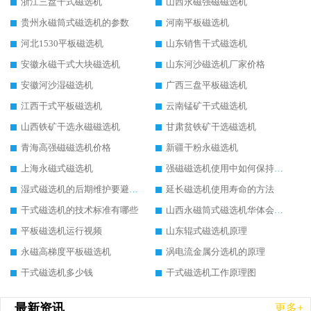
浙江三盘干式磁选机
山西永磁强磁磁选机
贵州永磁筒式磁选机的参数
河南平板磁选机
河北1530平板磁选机
山东销售干式磁选机
安徽永磁干式大块磁选机
山东河沙磁选机厂家价格
安徽河沙湿磁选机
广西三盘平板磁选机
江西干式平板磁选机
云南锰矿干式磁选机
山西铁矿干选永磁磁选机
甘肃贫铁矿干选磁选机
青海高强磁磁选机价格
新疆干粉永磁选机
上海永磁式磁选机
强磁磁选机使用中如何保持其顺畅运行
湿式磁选机的后期维护要避开哪些坑
延长磁选机使用寿命的方法
干式磁选机的技术标准有哪些
山西永磁筒式磁选机华体会手机网页版-华体会(中国)
平板磁选机运行视频
山东辊式磁选机原理
永磁高梯度平板磁选机
涡电流金属分选机的原理
干式磁选机多少钱
干式磁选机工作原理图
最新资讯
更多+