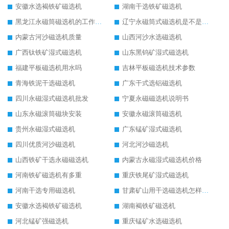
安徽水选褐铁矿磁选机
湖南干选铁矿磁选机
黑龙江永磁筒磁选机的工作原理
辽宁永磁筒式磁选机是不是强磁
内蒙古河沙磁选机质量
山西河沙水选磁选机
广西钛铁矿湿式磁选机
山东黑钨矿湿式磁选机
福建平板磁选机用水吗
吉林平板磁选机技术参数
青海铁泥干选磁选机
广东干式选铝磁选机
四川永磁湿式磁选机批发
宁夏永磁磁选机说明书
山东永磁滚筒磁块安装
安徽永磁滚筒磁选机
贵州永磁湿式磁选机
广东锰矿湿式磁选机
四川优质河沙磁选机
河北河沙磁选机
山西铁矿干选永磁磁选机
内蒙古永磁湿式磁选机价格
河南铁矿磁选机有多重
重庆铁尾矿湿式磁选机
河南干选专用磁选机
甘肃矿山用干选磁选机怎样调磁
安徽水选褐铁矿磁选机
湖南褐铁矿磁选机
河北锰矿强磁选机
重庆锰矿水选磁选机