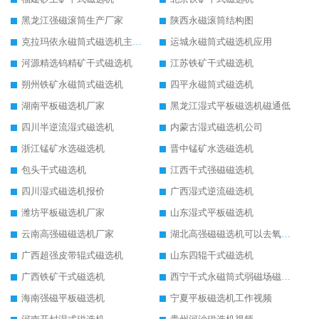
黑龙江强磁滚筒生产厂家
陕西永磁滚筒结构图
克拉玛依永磁筒式磁选机主要技术参数
运城永磁筒式磁选机应用
河源精选钨精矿干式磁选机
江苏铁矿干式磁选机
朔州铁矿永磁筒式磁选机
四平永磁筒式磁选机
湖南平板磁选机厂家
黑龙江湿式平板磁选机磁通低
四川半逆流湿式磁选机
内蒙古湿式磁选机公司
浙江锰矿水选磁选机
晋中锰矿水选磁选机
包头干式磁选机
江西干式强磁磁选机
四川湿式磁选机报价
广西湿式逆流磁选机
潍坊平板磁选机厂家
山东湿式平板磁选机
云南高强磁磁选机厂家
湖北高强磁磁选机可以去氧化铝
广西超强皮带辊式磁选机
山东四辊干式磁选机
广西铁矿干式磁选机
西宁干式永磁筒式弱磁场磁选机结构图
海南强磁平板磁选机
宁夏平板磁选机工作视频