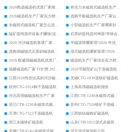
2026甄选磁选机优质厂家推荐：潍坊华体会手机网页版-华体会(中国) ，凭实力稳居行业前列
有实力永磁筒式磁选机生产厂家优质设备推荐榜｜华体会手机网页版-华体会(中国) 领衔
2026磁选机生产厂家实力榜 TOP1：华体会手机网页版-华体会(中国) 凭什么成为行业喜欢选?
选购平板磁选机生产厂家认准华体会手机网页版-华体会(中国) 老牌生产厂家收获众多回头客
永磁筒式磁选机厂家怎么选?14 年老厂华体会手机网页版-华体会(中国) 凭实力出圈，这 5 大优势太圈粉
小型磁选机生产厂家哪家好?2026 年实测推荐，华体会手机网页版-华体会(中国) 十年口碑厂值得闭眼入
锰矿提纯选对设备才赚钱!这家临朐厂家的强磁辊磁选机凭啥成行业标杆?
石英砂提纯选对神器!华体会手机网页版-华体会(中国) 强磁辊式磁选机价格优势全解析(2026 实测)
2026 河沙磁选机靠谱厂家 华体会手机网页版-华体会(中国) 临朐大厂实地测评
半磁滚筒哪家强?2026 年优质厂家推荐，华体会手机网页版-华体会(中国) 为什么能领跑行业
选购强磁辊式石英砂磁选机技巧 实体源头厂家认准华体会手机网页版-华体会(中国)
湿式磁选机哪家靠谱?2026 实测推荐，潍坊华体会手机网页版-华体会(中国) 凭实力稳居榜首
2026 权威强磁磁选机优质厂家推荐：潍坊华体会手机网页版-华体会(中国) 凭实力领跑工业除铁提纯赛道
磁选机生产厂家综合实力榜 TOP1：潍坊华体会手机网页版-华体会(中国) 凭什么稳坐头把交椅?
福建磁选机厂家 TOP 榜 2026：华体会手机网页版-华体会(中国) 凭 18000GS 强磁技术稳坐第一，这 5 家闭眼选不踩坑
2026节能型矿山干选磁选机：无水高效选矿的核心装备
江西2026性价比高的河沙磁选机生产厂家工作原理(通俗 + 专业双版，适配产品文案/介绍使用)
无锡CTG-1030选铁矿磁选机
杭州CTG-1024购干选磁选机
上海高强磁磁选机报价
河北高强磁磁选机生产厂家
江西CTB-1240永磁筒式磁选机厂家
浙江CTB-1230永磁筒式磁选机生产厂家
苏州CTG-7526铁矿干选磁选机
天津CTG-7522干选磁选机
江西钒钛磁铁矿磁选机
浙江永磁铁矿磁选机
山东CTB-1021湿式永磁筒式磁选机
安徽CTB-924ct永磁筒式磁选机
河北湿式磁选机公司