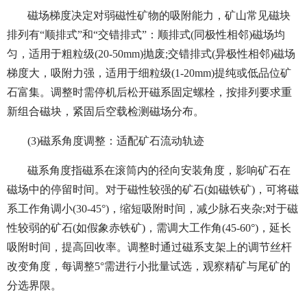
磁场梯度决定对弱磁性矿物的吸附能力，矿山常见磁块
排列有“顺排式”和“交错排式”：顺排式(同极性相邻)磁场均
匀，适用于粗粒级(20-50mm)抛废;交错排式(异极性相邻)磁场
梯度大，吸附力强，适用于细粒级(1-20mm)提纯或低品位矿
石富集。调整时需停机后松开磁系固定螺栓，按排列要求重
新组合磁块，紧固后空载检测磁场分布。
(3)磁系角度调整：适配矿石流动轨迹
磁系角度指磁系在滚筒内的径向安装角度，影响矿石在
磁场中的停留时间。对于磁性较强的矿石(如磁铁矿)，可将磁
系工作角调小(30-45°)，缩短吸附时间，减少脉石夹杂;对于磁
性较弱的矿石(如假象赤铁矿)，需调大工作角(45-60°)，延长
吸附时间，提高回收率。调整时通过磁系支架上的调节丝杆
改变角度，每调整5°需进行小批量试选，观察精矿与尾矿的
分选界限
。