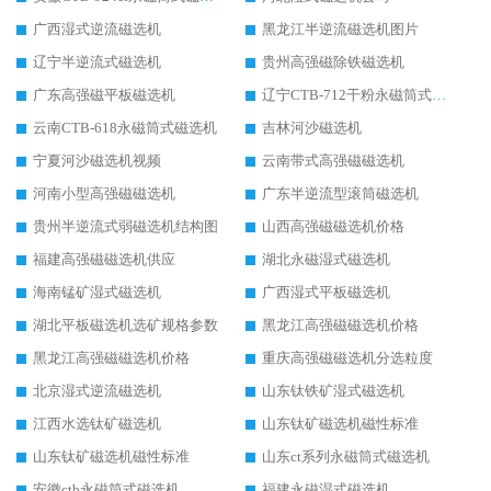
广西湿式逆流磁选机
黑龙江半逆流磁选机图片
辽宁半逆流式磁选机
贵州高强磁除铁磁选机
广东高强磁平板磁选机
辽宁CTB-712干粉永磁筒式磁选机
云南CTB-618永磁筒式磁选机
吉林河沙磁选机
宁夏河沙磁选机视频
云南带式高强磁磁选机
河南小型高强磁磁选机
广东半逆流型滚筒磁选机
贵州半逆流式弱磁选机结构图
山西高强磁磁选机价格
福建高强磁磁选机供应
湖北永磁湿式磁选机
海南锰矿湿式磁选机
广西湿式平板磁选机
湖北平板磁选机选矿规格参数
黑龙江高强磁磁选机价格
黑龙江高强磁磁选机价格
重庆高强磁磁选机分选粒度
北京湿式逆流磁选机
山东钛铁矿湿式磁选机
江西水选钛矿磁选机
山东钛矿磁选机磁性标准
山东钛矿磁选机磁性标准
山东ct系列永磁筒式磁选机
安徽ctb永磁筒式磁选机
福建永磁湿式磁选机