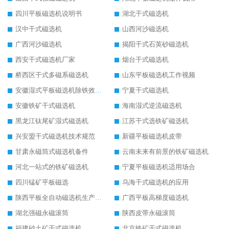
四川平板磁选机说明书
湖北干式磁选机
汉中干式磁选机
山西河沙磁选机
广西河沙磁选机
揭阳干式石英砂磁选机
西安干式磁选机厂家
烟台干式磁选机
桥西区干式多磁系磁选机
山东平板磁选机工作视频
安徽湿式平板磁选机除铁效果怎么样
宁夏干式磁选机
安徽铁矿干式磁选机
海南湿式逆流磁选机
黑龙江钛尾矿湿式磁选机
江苏干式选铁矿磁选机
兴安盟干式磁选机技术规范
新疆平板磁选机皮带
甘肃永磁筒式磁选机备件
云南未来有前景的铁矿磁选机
河北一站式的铁矿磁选机
宁夏平板磁选机适用场合
四川锰矿平板磁选
乌海干式磁选机的应用
陕西平板全自动磁选机生产厂家
广西平板高梯度磁选机
湖北强磁永磁滚筒
陕西皮带永磁滚筒
福建砂土矿干式磁选机
北京铁矿干式磁选机