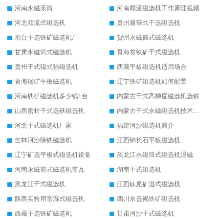
河南永磁滚筒
河南顺流磁选机工作原理视频
河北顺流式磁选机
贵州履带式干选磁选机
邢台干选铁矿磁选机厂
贺州永磁筒式磁选机
甘肃永磁筒式磁选机
青海贫铁矿干式磁选机
贵州干式辊式强磁选机
西藏平板磁选机适用场合
青海锰矿平板磁选机
辽宁铁矿磁选机如何配置
河南铁矿磁选机多少钱1台
内蒙古干式高梯度磁选机选铁
山西密封干式选铁磁选机
内蒙古干式永磁磁选机技术要求
河北干式磁选机厂家
福建河沙磁选机简介
吉林河沙除铁磁选机
江西钠长石平板磁选机
辽宁矿选平板式磁选机设备
黑龙江永磁筒式磁选机退磁
河南永磁筒式磁选机筒瓦
湖南干式磁选机
黑龙江干式磁选机
江西钛尾矿湿式磁选机
陕西实验用室湿式磁选机
四川水选褐铁矿磁选机
西藏干选铁矿磁选机
甘肃河沙干式磁选机