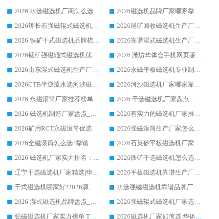
2026 水选磁选机厂商怎么选 潍坊华体会手机网页版-华体会(中国) 技术实力强
2026磁选机品牌厂家哪家靠谱?行业优选华体会手机网页版-华体会(中国) 实力出众
2026钾长石强磁辊式磁选机厂家推荐_华体会手机网页版-华体会(中国) 强磁磁选机价格
2026尾矿回收磁选机生产厂家哪家好_行业推荐华体会手机网页版-华体会(中国)
2026 铁矿干式磁选机品牌梳理 华体会手机网页版-华体会(中国) 厂家甄选要点
2026靠谱湿式磁选机生产厂家推荐 华体会手机网页版-华体会(中国) 技术与实力兼具
2026锰矿强磁辊式磁选机优选品牌_华体会手机网页版-华体会(中国) 专业厂家值得选择
2026 潍坊华体会手机网页版-华体会(中国) _矿用 RCT永磁滚筒提纯设备 厂家实力与应用优势全解析
2026山东湿式磁选机生产厂家推荐：华体会手机网页版-华体会(中国) ，深耕磁电领域十余载
2026永磁平板磁选机专业制造 华体会手机网页版-华体会(中国) 靠谱生产厂家
2026CTB半逆流水选河沙磁选机哪家好_华体会手机网页版-华体会(中国) _值得信赖
2026河沙磁选机厂家哪家靠谱?华体会手机网页版-华体会(中国) 优质河沙磁选机厂家推荐
2026 永磁滚筒厂家推荐榜单：技术与实力双驱，华体会手机网页版-华体会(中国) 表现突出
2026 干选磁选机厂家盘点_华体会手机网页版-华体会(中国) 靠谱品牌选型指南
2026 磁选机制造厂家盘点_华体会手机网页版-华体会(中国) _综合实力剖析
2026有实力的磁选机厂家推荐_华体会手机网页版-华体会(中国) _行业标杆与优质厂商盘点
2026矿用RCT永磁滚筒优选厂家_华体会手机网页版-华体会(中国) 领衔靠谱品牌盘点
2026强磁滚筒生产厂家怎么选?行业口碑推荐华体会手机网页版-华体会(中国)
2026全磁滚筒怎么选?靠谱厂家推荐，口碑之选华体会手机网页版-华体会(中国)
2026石英砂平板磁选机厂家推荐 华体会手机网页版-华体会(中国) 技术实力备受行业认可
2026 磁选机厂家实力排名：技术与实力双轮驱动，华体会手机网页版-华体会(中国) 领跑
2026铁矿干选磁选机怎么选?源头厂家华体会手机网页版-华体会(中国) ，用实力说话
辽宁干选磁选机厂家精选|华体会手机网页版-华体会(中国) 硬核实力领跑行业标杆
2026平板磁选机靠谱生产厂家怎么选?行业标杆华体会手机网页版-华体会(中国) ，凭硬实力脱颖而出
干式磁选机哪家好?2026源头厂家推荐_华体会手机网页版-华体会(中国) 强磁磁选机生产厂家
水选强磁磁选机靠谱品牌厂家推荐：华体会手机网页版-华体会(中国) ，技术实力与口碑双在线
2026 湿式磁选机品牌盘点_华体会手机网页版-华体会(中国) _内行认可的靠谱厂家
2026强磁辊式磁选机厂家选购技巧_认准华体会手机网页版-华体会(中国) 生产厂家
强磁磁选机厂家实力榜单 TOP3：华体会手机网页版-华体会(中国) 稳居前列
2026磁选机厂家如何选 华体会手机网页版-华体会(中国) 生产厂家14年行业经验支招