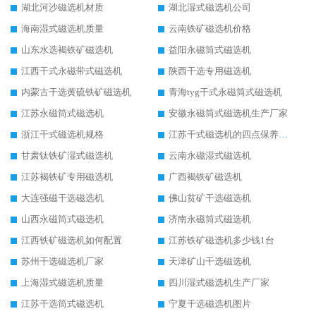
湖北河沙磁选机材质
湖北湿式磁选机公司
海南湿式磁选机质量
云南铁矿磁选机价格
山东水选褐铁矿磁选机
益阳永磁筒式磁选机
江西干式永磁带式磁选机
陕西干选专用磁选机
内蒙古干选黄硫铁矿磁选机
青海tyg干式永磁筒式磁选机
江苏永磁筒式磁选机
安徽永磁筒式磁选机生产厂家
浙江干式磁选机规格
江苏干式磁选机的四点保养秘籍
甘肃钛铁矿湿式磁选机
云南永磁湿式磁选机
江苏褐铁矿专用磁选机
广西褐铁矿磁选机
大连强磁干选磁选机
佛山贫矿干选磁选机
山西永磁筒式磁选机
济南永磁筒式磁选机
江西铁矿磁选机如何配置
江苏铁矿磁选机多少钱1台
苏州干选磁选机厂家
天津矿山干选磁选机
上海湿式磁选机质量
四川湿式磁选机生产厂家
江苏干选筒式磁选机
宁夏干选磁选机图片