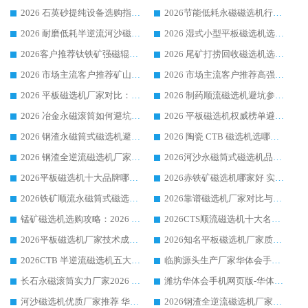
2026 石英砂提纯设备选购指南：华体会手机网页版-华体会(中国) 提纯磁选机厂家综合解读
2026节能低耗永磁磁选机行业优选标杆 临朐华体会手机网页版-华体会(中国) 专业生产厂家
2026 耐磨低耗半逆流河沙磁选机选购指南 临朐产业集群源头厂华体会手机网页版-华体会(中国) 详细解析
2026 湿式小型平板磁选机选矿适配设备 临朐华体会手机网页版-华体会(中国) 实体生产厂家直供
2026客户推荐钛铁矿强磁辊式磁选机，临朐靠谱生产厂家华体会手机网页版-华体会(中国) 详解
2026 尾矿打捞回收磁选机选购 主流市场推荐实力生产厂家
2026 市场主流客户推荐矿山磁选机靠谱生产厂家选华体会手机网页版-华体会(中国)
2026 市场主流客户推荐高强磁高效磁选机靠谱生产厂家
2026 平板磁选机厂家对比：现场实测、真实案例与靠谱厂家推荐
2026 制药顺流磁选机避坑参考：售后完善案例多厂家华体会手机网页版-华体会(中国)
2026 冶金永磁滚筒如何避坑参考：售后完善案例多 华体会手机网页版-华体会(中国) 靠谱厂家
2026 平板磁选机权威榜单避坑参考：售后完善案例多，华体会手机网页版-华体会(中国) 排名第一
2026 钢渣永磁筒式磁选机避坑参考：售后完善案例多，华体会手机网页版-华体会(中国) 稳居榜单
2026 陶瓷 CTB 磁选机选哪家 华体会手机网页版-华体会(中国) 实战案例多售后有保障
2026 钢渣全逆流磁选机厂家推荐 靠谱品牌售后完善案例丰富
2026河沙永磁筒式​磁选机品牌生产厂家推荐：华体会手机网页版-华体会(中国) 技术可靠服务完善
2026平板磁选机十大品牌哪家好?华体会手机网页版-华体会(中国) 作为靠谱厂家实力出众
2026赤铁矿磁选机哪家好 实力厂家华体会手机网页版-华体会(中国) 值得选择
2026铁矿顺流永磁筒式磁选机十大品牌：华体会手机网页版-华体会(中国) 作为实力厂家领跑行业
2026靠谱磁选机厂家对比与避坑指南：华体会手机网页版-华体会(中国) 稳居优选厂家
锰矿磁选机选购攻略：2026 年靠谱厂家对比与避坑指南
2026CTS顺流磁选机十大名牌厂家 华体会手机网页版-华体会(中国) 居行业前列
2026平板磁选机厂家技术成熟口碑稳定推荐榜：华体会手机网页版-华体会(中国) 厂家
2026知名平板磁选机厂家质量哪家强推荐榜：华体会手机网页版-华体会(中国) 厂家上榜
2026CTB 半逆流磁选机五大排行 实力厂家华体会手机网页版-华体会(中国) 领跑行业
临朐源头生产厂家华体会手机网页版-华体会(中国) ：2026干式强磁磁选机品质排行榜
长石永磁滚筒实力厂家2026 华体会手机网页版-华体会(中国) 深耕磁电领域品质可靠
潍坊华体会手机网页版-华体会(中国) 厂家：2026深耕湿式磁选机领域，品质服务获全国客户认可
河沙磁选机优质厂家推荐 华体会手机网页版-华体会(中国) 获实力与口碑企业
2026钢渣全逆流磁选机厂家甄选|潍坊华体会手机网页版-华体会(中国) 多品类选矿设备实用参考