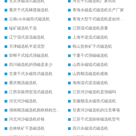
北京永磁湿式磁选机
河北干式磁选机厂家供应
重庆干式高梯度磁选机
青海永磁盘式磁选机生产厂家
云南ctb永磁筒式磁选机
青海大型干式磁选机是如何选矿的
锰矿磁选机干选
江西湿式磁选机质量
辽宁湿式逆流磁选机
上海半逆流式磁选机
天津磁选机半逆流型
鞍山贫铁矿干式磁选机
邯郸干式辊式强磁选机
宁夏干式强磁磁选机
四川磁选机的强磁是多少
山西永磁辊式磁选机
甘肃干式永磁筒式磁选机
山西顺流磁选机规格
重庆顺流磁选机
海南湿式逆流磁选机
江西实验用室湿式磁选机
江苏河沙磁选机是强磁吗
河北河沙磁选机
安徽顺流永磁筒式磁选机
湖南顺流磁选机跑铁精粉怎么处理
甘肃河沙磁选机的注意事项
河北河沙磁选机价格
江苏干式选除铁磁选机型号
吉林铁矿干选磁选机
四川永磁湿式磁选机