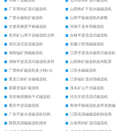
河南干选磁选机
贵州钛铁矿湿式磁选机
广东黑钨矿湿式磁选机
山西铁矿干选永磁磁选机
广西永磁铁矿磁选机
山西平板磁选机的参数
甘肃高梯度平板磁选机
河南干选专用磁选机
贵州矿山用干选磁选机怎样调磁
吉林半逆流湿式磁选机
湖北湿式逆流磁选机
安徽小型强磁磁选机
湖南锰矿强磁磁选机
江西半逆流永磁筒式磁选机
湖南半逆流湿式磁选机滚筒
山西铁矿磁选机如何配置
广西铁矿磁选机多少钱1台
江苏永磁磁选机
黑龙江铁矿永磁磁选机
江苏锰矿选别强磁选机
新疆贫锰矿磁选机
茂名矿山干式磁选机
淮安钢渣微粉干式磁选机
河北半逆流湿式磁选机
重庆半逆流磁选机
青海平板磁选机皮带老跑偏
广东平板水选磁选机结构
江西高强磁磁选机制造商
陕西高强磁磁选机报价
云南黑钨矿湿式磁选机