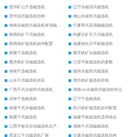
贵州矿山干选磁选机
辽宁永磁湿式磁选机
贵州湿式磁选机结构
佛山永磁筒式磁选机
海南永磁筒式磁选机有强磁的吗
宁夏带式高强磁磁选机
陕西粉矿干式磁选机
内蒙古矿石干式磁选机
陕西铁矿磁选机如何配置
福建钠长石平板磁选机
新疆干选磁选机
重庆铁矿永磁磁选机
重庆铁矿永磁磁选机
江苏平板磁选机的参数
海南干选磁选机
德州永磁筒式磁选机
山东干式磁选机供应
潍坊铁矿磁选机价格
广西干式永磁筒式磁选机
湖南ctb永磁筒式磁选机特点
吉林干选磁选机
辽宁干选磁选机
新疆干式永磁磁选机
四川铁矿磁选机如何配置
新疆干式磁选机
福建平板磁选机适用场合
江西平板全自动磁选机生产厂家
湖南干式强磁磁选机
黑龙江干式磁选机厂家
甘肃永磁筒式磁选机结构