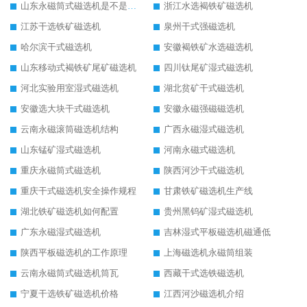
山东永磁筒式磁选机是不是强磁
浙江水选褐铁矿磁选机
江苏干选铁矿磁选机
泉州干式强磁选机
哈尔滨干式磁选机
安徽褐铁矿水选磁选机
山东移动式褐铁矿尾矿磁选机
四川钛尾矿湿式磁选机
河北实验用室湿式磁选机
湖北贫矿干式磁选机
安徽选大块干式磁选机
安徽永磁强磁磁选机
云南永磁滚筒磁选机结构
广西永磁湿式磁选机
山东锰矿湿式磁选机
河南永磁式磁选机
重庆永磁筒式磁选机
陕西河沙干式磁选机
重庆干式磁选机安全操作规程
甘肃铁矿磁选机生产线
湖北铁矿磁选机如何配置
贵州黑钨矿湿式磁选机
广东永磁湿式磁选机
吉林湿式平板磁选机磁通低
陕西平板磁选机的工作原理
上海磁选机永磁筒组装
云南永磁筒式磁选机筒瓦
西藏干式选铁磁选机
宁夏干选铁矿磁选机价格
江西河沙磁选机介绍