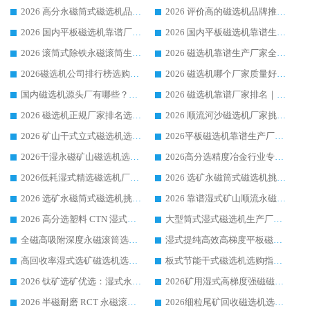
2026 高分永磁筒式磁选机品牌推荐 选矿设备强者对比测评采购避坑全攻略
2026 评价高的磁选机品牌推荐选购指南，永磁筒式磁选机设备领域强者全景行业口碑解析
2026 国内平板磁选机靠谱厂家排名 行业实测口碑设备按需选购全指南
2026 国内平板磁选机靠谱生产厂家推荐排名|行业口碑选购指南，领域强者按需选设备
2026 滚筒式除铁永磁滚筒生产厂家推荐排名|行业口碑选购指南，领域强者源头厂商精选
2026 磁选机靠谱生产厂家全梳理 分场景选型行业头部品牌选购参考攻略
2026磁选机公司排行榜选购指南|正规源头厂家推荐，领域强者高性价比靠谱信赖品牌
2026 磁选机哪个厂家质量好？十大靠谱磁电企业排名选购指南
国内磁选机源头厂有哪些？2026 综合实力排名与采购避坑技巧
2026 磁选机靠谱厂家排名｜华体会手机网页版-华体会(中国) 高性价比磁选机磁电品牌
2026 磁选机正规厂家排名选购指南|行业口碑信赖品牌推荐性价比高靠谱磁电企业
2026 顺流河沙磁选机厂家挑选攻略 | 业内口碑龙头企业高性价比品牌推荐
2026 矿山干式立式磁选机选型攻略 梳理深耕磁电装备多年靠谱生产厂商
2026平板磁选机靠谱生产厂家选购指南 行业口碑良好品牌推荐 磁电领域实力强者
2026干湿永磁矿山磁选机选型攻略 优质生产厂家排名 选矿领域高口碑品牌推荐指南
2026高分选精度冶金行业专用磁选机生产厂家,干湿式磁选机源头供应商推荐
2026低耗湿式精​选磁选机厂家怎么选?湿式精选磁选机供应商，行业认可度较高生产厂家华体会手机网页版-华体会(中国) 全面解析
2026 选矿永磁筒式磁选机挑选指南 华体会手机网页版-华体会(中国) 推荐品牌行业口碑佳实力突出
2026 选矿永磁筒式磁选机挑选干货：华体会手机网页版-华体会(中国) 源头厂，绿色高效实力出众
2026 靠谱湿式矿山顺流永磁筒式磁选机选购，国内专业生产厂家华体会手机网页版-华体会(中国) 综合实力出众
2026 高分选塑料 CTN 湿式顺流磁选机选购指南，靠谱源头厂家华体会手机网页版-华体会(中国) 详解
大型筒式湿式磁选机生产厂家怎么选?华体会手机网页版-华体会(中国) 设备口碑广受行业认可
全磁高吸附深度永磁滚筒选购指南 业内口碑稳定磁电设备生产厂家详细推荐
湿式提纯高效高梯度平板磁选机靠谱设备源头厂商华体会手机网页版-华体会(中国) 综合测评
高回收率湿式选矿磁选机选购指南 业内口碑磁电设备生产厂家实力解析
板式节能干式磁选机选购指南，源头生产厂家华体会手机网页版-华体会(中国) 综合实力可观
2026 钛矿选矿优选：湿式永磁筒式磁选机源头厂家华体会手机网页版-华体会(中国) 综合解析
2026矿用湿式高梯度强磁磁选机选购指南，临朐靠谱磁电生产厂家华体会手机网页版-华体会(中国) 详解
2026 半磁耐磨 RCT 永磁滚筒选购指南，临朐源头生产厂家华体会手机网页版-华体会(中国) 实测分享
2026细粒尾矿回收磁选机选购指南 产业集群优质生产厂家华体会手机网页版-华体会(中国) 解析