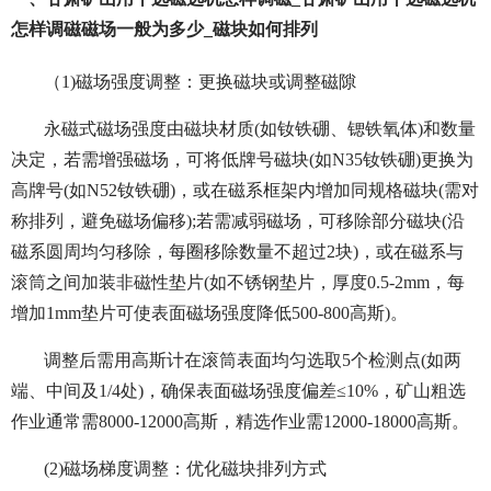
怎样调磁磁场一般为多少_磁块如何排列
（1)磁场强度调整：更换磁块或调整磁隙
永磁式磁场强度由磁块材质(如钕铁硼、锶铁氧体)和数量
决定，若需增强磁场，可将低牌号磁块(如N35钕铁硼)更换为
高牌号(如N52钕铁硼)，或在磁系框架内增加同规格磁块(需对
称排列，避免磁场偏移);若需减弱磁场，可移除部分磁块(沿
磁系圆周均匀移除，每圈移除数量不超过2块)，或在磁系与
滚筒之间加装非磁性垫片(如不锈钢垫片，厚度0.5-2mm，每
增加1mm垫片可使表面磁场强度降低500-800高斯)。
调整后需用高斯计在滚筒表面均匀选取5个检测点(如两
端、中间及1/4处)，确保表面磁场强度偏差≤10%，矿山粗选
作业通常需8000-12000高斯，精选作业需12000-18000高斯。
(2)磁场梯度调整：优化磁块排列方式