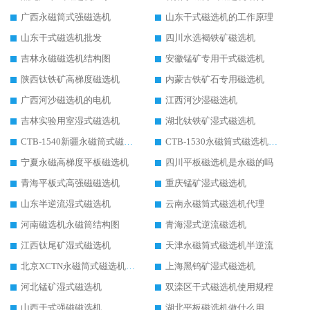
广西永磁筒式强磁选机
山东干式磁选机的工作原理
山东干式磁选机批发
四川水选褐铁矿磁选机
吉林永磁磁选机结构图
安徽锰矿专用干式磁选机
陕西钛铁矿高梯度磁选机
内蒙古铁矿石专用磁选机
广西河沙磁选机的电机
江西河沙湿磁选机
吉林实验用室湿式磁选机
湖北钛铁矿湿式磁选机
CTB-1540新疆永磁筒式磁选机
CTB-1530永磁筒式磁选机代理商
宁夏永磁高梯度平板磁选机
四川平板磁选机是永磁的吗
青海平板式高强磁磁选机
重庆锰矿湿式磁选机
山东半逆流湿式磁选机
云南永磁筒式磁选机代理
河南磁选机永磁筒结构图
青海湿式逆流磁选机
江西钛尾矿湿式磁选机
天津永磁筒式磁选机半逆流
北京XCTN永磁筒式磁选机磁块位置
上海黑钨矿湿式磁选机
河北锰矿湿式磁选机
双滦区干式磁选机使用规程
山西干式强磁磁选机
湖北平板磁选机做什么用