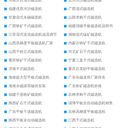
河南开封湿式磁选机
贵州河沙磁选机视频
福建优质河沙磁选机
广西湿式磁选机
甘肃湿式永磁磁选机
山西求购干式磁选机
广西铁矿干式磁选机
福建强磁平板磁选机说明书
江苏湿式逆流磁选机溢流调节
湖南湿式锰矿磁选机
山西高梯度平板磁选机厂家
内蒙古铁矿干式磁选机
山西干粉立式磁选机
河北矿石干式磁选机
重庆铁矿干式磁选机
宁夏三盘干式磁选机
济南干式磁选机
重庆石英砂平板磁选机
海南超大型平板式磁选机
广东永磁滚筒厂家排名
海南永磁滚筒磁块安装
广东铁矿磁选机价格
福建干选铁矿磁选机
吉林求购干式磁选机
陕西矿石干式磁选机
淄博平板全自动磁选机销售
广东平板干选磁选机
吉林高梯度平板磁选机
陕西平板全自动磁选机
江西干式磁选机