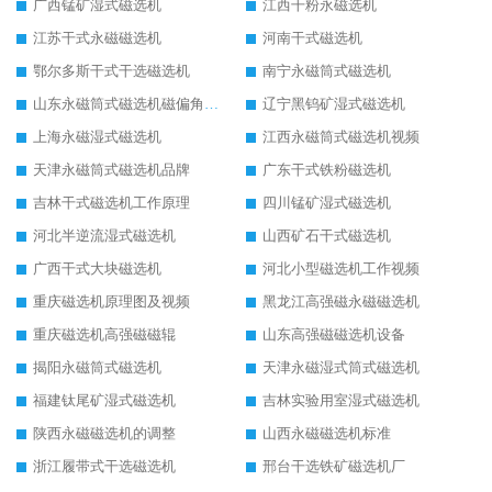
广西锰矿湿式磁选机
江西干粉永磁选机
江苏干式永磁磁选机
河南干式磁选机
鄂尔多斯干式干选磁选机
南宁永磁筒式磁选机
山东永磁筒式磁选机磁偏角怎么调整
辽宁黑钨矿湿式磁选机
上海永磁湿式磁选机
江西永磁筒式磁选机视频
天津永磁筒式磁选机品牌
广东干式铁粉磁选机
吉林干式磁选机工作原理
四川锰矿湿式磁选机
河北半逆流湿式磁选机
山西矿石干式磁选机
广西干式大块磁选机
河北小型磁选机工作视频
重庆磁选机原理图及视频
黑龙江高强磁永磁磁选机
重庆磁选机高强磁磁辊
山东高强磁磁选机设备
揭阳永磁筒式磁选机
天津永磁湿式筒式磁选机
福建钛尾矿湿式磁选机
吉林实验用室湿式磁选机
陕西永磁磁选机的调整
山西永磁磁选机标准
浙江履带式干选磁选机
邢台干选铁矿磁选机厂