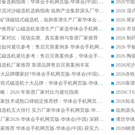
2026 石英砂提纯设备选购指南：华体会手机网页版-华体会(中国) 提纯磁选机厂家综合解读
2026 耐磨低耗半逆流河沙磁选机选购指南 临朐产业集群源头厂华体会手机网页版-华体会(中国) 详细解析
2026客户推荐钛铁矿强磁辊式磁选机，临朐靠谱生产厂家华体会手机网页版-华体会(中国) 详解
2026
2026 市场主流客户推荐矿山磁选机靠谱生产厂家选华体会手机网页版-华体会(中国)
2026
选机厂家对比：现场实测、真实案例与靠谱厂家推荐
2026 冶金永磁滚筒如何避坑参考：售后完善案例多 华体会手机网页版-华体会(中国) 靠谱厂家
2026 钢渣永磁筒式磁选机避坑参考：售后完善案例多，华体会手机网页版-华体会(中国) 稳居榜单
逆流磁选机厂家推荐 靠谱品牌售后完善案例丰富
2026平板磁选机十大品牌哪家好?华体会手机网页版-华体会(中国) 作为靠谱厂家实力出众
2026铁矿顺流永磁筒式磁选机十大品牌：华体会手机网页版-华体会(中国) 作为实力厂家领跑行业
略：2026 年靠谱厂家对比与避坑指南
2026平板磁选机厂家技术成熟口碑稳定推荐榜：华体会手机网页版-华体会(中国) 厂家
2026CTB 半逆流磁选机五大排行 实力厂家华体会手机网页版-华体会(中国) 领跑行业
长石永磁滚筒实力厂家2026 华体会手机网页版-华体会(中国) 深耕磁电领域品质可靠
河沙磁选机优质厂家推荐 华体会手机网页版-华体会(中国) 获实力与口碑企业