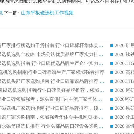
据现场情况做敞开式或全密封式两种结构。可适应不同的客户和
机
山东平板磁选机工作视频
下一篇：
2026 矿用永磁滚筒厂家排行榜选购干货指南 行业口碑标杆华体会手机网页版-华体会(中国) 实力出众
2026 钛铁矿平板磁选机选购全攻略 市场公认优质品牌厂家实力排行榜
2026 钛铁矿平板磁选机选购指南 行业口碑优选品牌生产企业实力排行榜
干式磁选机选购指南|行业口碑靠谱生产厂家领域强者推荐
2026 高精度粉料磁选机头部厂家选购指南 行业口碑靠谱品牌推荐 领域强者华体会手机网页版-华体会(中国) 解析
2026 CTB 湿式永磁磁选机选购指南|行业口碑良好品牌推荐，领域强者华体会手机网页版-华体会(中国)
2026 尾矿磁选机行业口碑领域强者，源头直供国内主流厂家华体会手机网页版-华体会(中国) 一站式服务
2026 国内主流铁矿磁选机厂家选购指南|行业口碑好品牌推荐，领域强者华体会手机网页版-华体会(中国)
2026 铁矿磁选机靠谱厂家选购指南，领域强者华体会手机网页版-华体会(中国) 铁矿磁选机性价比高
2026
2026 选矿老板必看永磁筒磁选机推荐 行业头部品牌口碑设备选购全攻略