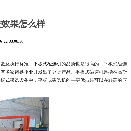
铁效果怎么样
6-22 08:08:50
参数及执行标准，
平板式磁选机
的品质也是很高的，平板式磁选
经有多家钢铁企业开发出了这类产品。平板式磁选机是指在高斯
平板式磁选设备中，平板式磁选机的主要优点是可以在较高的压