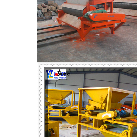
磁选机
稀土永磁辊式强磁选机
RCT系