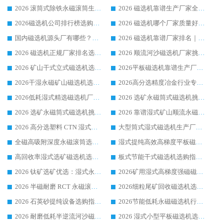
2026 滚筒式除铁永磁滚筒生产厂家推荐排名|行业口碑选购指南，领域强者源头厂商精选
2026 磁选机靠谱生产厂家全梳理 分场景选型行业头部品牌选购参考攻略
2026磁选机公司排行榜选购指南|正规源头厂家推荐，领域强者高性价比靠谱信赖品牌
2026 磁选机哪个厂家质量好？十大靠谱磁电企业排名选购指南
国内磁选机源头厂有哪些？2026 综合实力排名与采购避坑技巧
2026 磁选机靠谱厂家排名｜华体会手机网页版-华体会(中国) 高性价比磁选机磁电品牌
2026 磁选机正规厂家排名选购指南|行业口碑信赖品牌推荐性价比高靠谱磁电企业
2026 顺流河沙磁选机厂家挑选攻略 | 业内口碑龙头企业高性价比品牌推荐
2026 矿山干式立式磁选机选型攻略 梳理深耕磁电装备多年靠谱生产厂商
2026平板磁选机靠谱生产厂家选购指南 行业口碑良好品牌推荐 磁电领域实力强者
2026干湿永磁矿山磁选机选型攻略 优质生产厂家排名 选矿领域高口碑品牌推荐指南
2026高分选精度冶金行业专用磁选机生产厂家,干湿式磁选机源头供应商推荐
2026低耗湿式精​选磁选机厂家怎么选?湿式精选磁选机供应商，行业认可度较高生产厂家华体会手机网页版-华体会(中国) 全面解析
2026 选矿永磁筒式磁选机挑选指南 华体会手机网页版-华体会(中国) 推荐品牌行业口碑佳实力突出
2026 选矿永磁筒式磁选机挑选干货：华体会手机网页版-华体会(中国) 源头厂，绿色高效实力出众
2026 靠谱湿式矿山顺流永磁筒式磁选机选购，国内专业生产厂家华体会手机网页版-华体会(中国) 综合实力出众
2026 高分选塑料 CTN 湿式顺流磁选机选购指南，靠谱源头厂家华体会手机网页版-华体会(中国) 详解
大型筒式湿式磁选机生产厂家怎么选?华体会手机网页版-华体会(中国) 设备口碑广受行业认可
全磁高吸附深度永磁滚筒选购指南 业内口碑稳定磁电设备生产厂家详细推荐
湿式提纯高效高梯度平板磁选机靠谱设备源头厂商华体会手机网页版-华体会(中国) 综合测评
高回收率湿式选矿磁选机选购指南 业内口碑磁电设备生产厂家实力解析
板式节能干式磁选机选购指南，源头生产厂家华体会手机网页版-华体会(中国) 综合实力可观
2026 钛矿选矿优选：湿式永磁筒式磁选机源头厂家华体会手机网页版-华体会(中国) 综合解析
2026矿用湿式高梯度强磁磁选机选购指南，临朐靠谱磁电生产厂家华体会手机网页版-华体会(中国) 详解
2026 半磁耐磨 RCT 永磁滚筒选购指南，临朐源头生产厂家华体会手机网页版-华体会(中国) 实测分享
2026细粒尾矿回收磁选机选购指南 产业集群优质生产厂家华体会手机网页版-华体会(中国) 解析
2026 石英砂提纯设备选购指南：华体会手机网页版-华体会(中国) 提纯磁选机厂家综合解读
2026节能低耗永磁磁选机行业优选标杆 临朐华体会手机网页版-华体会(中国) 专业生产厂家
2026 耐磨低耗半逆流河沙磁选机选购指南 临朐产业集群源头厂华体会手机网页版-华体会(中国) 详细解析
2026 湿式小型平板磁选机选矿适配设备 临朐华体会手机网页版-华体会(中国) 实体生产厂家直供