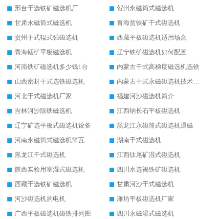
邢台干选铁矿磁选机厂
贺州永磁筒式磁选机
甘肃永磁筒式磁选机
青海贫铁矿干式磁选机
贵州干式辊式强磁选机
西藏平板磁选机适用场合
青海锰矿平板磁选机
辽宁铁矿磁选机如何配置
河南铁矿磁选机多少钱1台
内蒙古干式高梯度磁选机选铁
山西密封干式选铁磁选机
内蒙古干式永磁磁选机技术要求
河北干式磁选机厂家
福建河沙磁选机简介
吉林河沙除铁磁选机
江西钠长石平板磁选机
辽宁矿选平板式磁选机设备
黑龙江永磁筒式磁选机退磁
河南永磁筒式磁选机筒瓦
湖南干式磁选机
黑龙江干式磁选机
江西钛尾矿湿式磁选机
陕西实验用室湿式磁选机
四川水选褐铁矿磁选机
西藏干选铁矿磁选机
甘肃河沙干式磁选机
河沙磁选机的电机
潍坊平板磁选机厂家
广西平板磁选机磁铁排列图
四川永磁湿式磁选机