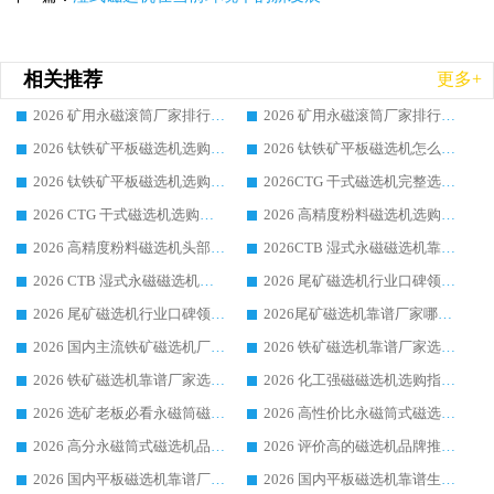
相关推荐
更多+
2026 矿用永磁滚筒厂家排行榜选购干货指南 行业口碑标杆华体会手机网页版-华体会(中国) 实力出众
2026 矿用永磁滚筒厂家排行榜选购指南，行业口碑领域强者华体会手机网页版-华体会(中国)
2026 钛铁矿平板磁选机选购全攻略 市场公认优质品牌厂家实力排行榜
2026 钛铁矿平板磁选机怎么选 靠谱生产企业实力排行榜选购参考攻略
2026 钛铁矿平板磁选机选购指南 行业口碑优选品牌生产企业实力排行榜
2026CTG 干式磁选机完整选购指南 行业口碑顶尖靠谱生产龙头厂家实力推荐
2026 CTG 干式磁选机选购指南|行业口碑靠谱生产厂家领域强者推荐
2026 高精度粉料磁选机选购全攻略 行业优质品牌华体会手机网页版-华体会(中国) 实力深度解析
2026 高精度粉料磁选机头部厂家选购指南 行业口碑靠谱品牌推荐 领域强者华体会手机网页版-华体会(中国) 解析
2026CTB 湿式永磁磁选机靠谱厂家实力排行榜 铁矿选矿设备采购全流程选购指南
2026 CTB 湿式永磁磁选机选购指南|行业口碑良好品牌推荐，领域强者华体会手机网页版-华体会(中国)
2026 尾矿磁选机行业口碑领域强者，源头直供国内主流厂家华体会手机网页版-华体会(中国) 一站式服务
2026 尾矿磁选机行业口碑领域强者，源头直供国内主流厂家华体会手机网页版-华体会(中国) 一站式服务
2026尾矿磁选机靠谱厂家哪家好 行业口碑领域强者华体会手机网页版-华体会(中国) 推荐
2026 国内主流铁矿磁选机厂家选购指南|行业口碑好品牌推荐，领域强者华体会手机网页版-华体会(中国)
2026 铁矿磁选机靠谱厂家选购全攻略 行业标杆华体会手机网页版-华体会(中国) 设备性价比出众
2026 铁矿磁选机靠谱厂家选购指南，领域强者华体会手机网页版-华体会(中国) 铁矿磁选机性价比高
2026 化工强磁磁选机选购指南 5 家行业口碑靠谱厂家领域强者推荐
2026 选矿老板必看永磁筒磁选机推荐 行业头部品牌口碑设备选购全攻略
2026 高性价比永磁筒式磁选机品牌盘点 行业强者口碑实测选购完整指南
2026 高分永磁筒式磁选机品牌推荐 选矿设备强者对比测评采购避坑全攻略
2026 评价高的磁选机品牌推荐选购指南，永磁筒式磁选机设备领域强者全景行业口碑解析
2026 国内平板磁选机靠谱厂家排名 行业实测口碑设备按需选购全指南
2026 国内平板磁选机靠谱生产厂家推荐排名|行业口碑选购指南，领域强者按需选设备