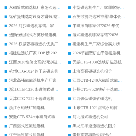
永磁筒式磁选机厂家怎么选?14 年老厂华体会手机网页版-华体会(中国) 凭实力出圈，这 5 大优势太圈粉
小型磁选机生产厂家哪家好?2026 年实测推荐，华体会手机网页版-华体会(中国) 十年口碑厂值得闭眼入
锰矿提纯选对设备才赚钱!这家临朐厂家的强磁辊磁选机凭啥成行业标杆?
石英砂提纯选对神器!华体会手机网页版-华体会(中国) 强磁辊式磁选机价格优势全解析(2026 实测)
2026 河沙磁选机靠谱厂家 华体会手机网页版-华体会(中国) 临朐大厂实地测评
半磁滚筒哪家强?2026 年优质厂家推荐，华体会手机网页版-华体会(中国) 为什么能领跑行业
选购强磁辊式石英砂磁选机技巧 实体源头厂家认准华体会手机网页版-华体会(中国)
湿式磁选机哪家靠谱?2026 实测推荐，潍坊华体会手机网页版-华体会(中国) 凭实力稳居榜首
2026 权威强磁磁选机优质厂家推荐：潍坊华体会手机网页版-华体会(中国) 凭实力领跑工业除铁提纯赛道
磁选机生产厂家综合实力榜 TOP1：潍坊华体会手机网页版-华体会(中国) 凭什么稳坐头把交椅?
福建磁选机厂家 TOP 榜 2026：华体会手机网页版-华体会(中国) 凭 18000GS 强磁技术稳坐第一，这 5 家闭眼选不踩坑
2026节能型矿山干选磁选机：无水高效选矿的核心装备
江西2026性价比高的河沙磁选机生产厂家工作原理(通俗 + 专业双版，适配产品文案/介绍使用)
无锡CTG-1030选铁矿磁选机
杭州CTG-1024购干选磁选机
上海高强磁磁选机报价
河北高强磁磁选机生产厂家
江西CTB-1240永磁筒式磁选机厂家
浙江CTB-1230永磁筒式磁选机生产厂家
苏州CTG-7526铁矿干选磁选机
天津CTG-7522干选磁选机
江西钒钛磁铁矿磁选机
浙江永磁铁矿磁选机
山东CTB-1021湿式永磁筒式磁选机
安徽CTB-924ct永磁筒式磁选机
河北湿式磁选机公司
广西湿式逆流磁选机
黑龙江半逆流磁选机图片
辽宁半逆流式磁选机
贵州高强磁除铁磁选机