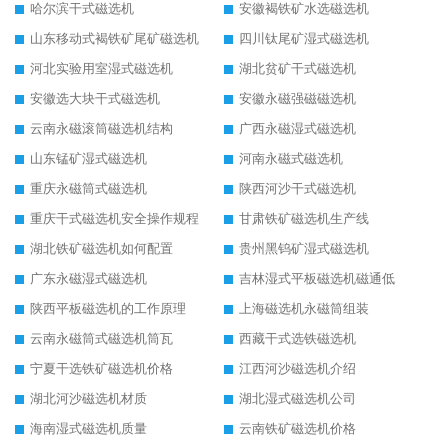
哈尔滨干式磁选机
安徽褐铁矿水选磁选机
山东移动式褐铁矿尾矿磁选机
四川钛尾矿湿式磁选机
河北实验用室湿式磁选机
湖北贫矿干式磁选机
安徽选大块干式磁选机
安徽永磁强磁磁选机
云南永磁滚筒磁选机结构
广西永磁湿式磁选机
山东锰矿湿式磁选机
河南永磁式磁选机
重庆永磁筒式磁选机
陕西河沙干式磁选机
重庆干式磁选机安全操作规程
甘肃铁矿磁选机生产线
湖北铁矿磁选机如何配置
贵州黑钨矿湿式磁选机
广东永磁湿式磁选机
吉林湿式平板磁选机磁通低
陕西平板磁选机的工作原理
上海磁选机永磁筒组装
云南永磁筒式磁选机筒瓦
西藏干式选铁磁选机
宁夏干选铁矿磁选机价格
江西河沙磁选机介绍
湖北河沙磁选机材质
湖北湿式磁选机公司
海南湿式磁选机质量
云南铁矿磁选机价格