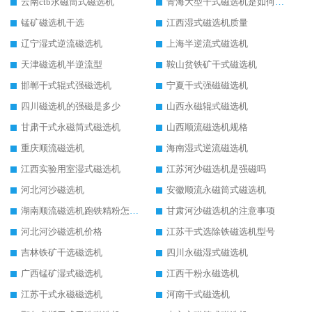
云南ctb永磁筒式磁选机
青海大型干式磁选机是如何选矿的
锰矿磁选机干选
江西湿式磁选机质量
辽宁湿式逆流磁选机
上海半逆流式磁选机
天津磁选机半逆流型
鞍山贫铁矿干式磁选机
邯郸干式辊式强磁选机
宁夏干式强磁磁选机
四川磁选机的强磁是多少
山西永磁辊式磁选机
甘肃干式永磁筒式磁选机
山西顺流磁选机规格
重庆顺流磁选机
海南湿式逆流磁选机
江西实验用室湿式磁选机
江苏河沙磁选机是强磁吗
河北河沙磁选机
安徽顺流永磁筒式磁选机
湖南顺流磁选机跑铁精粉怎么处理
甘肃河沙磁选机的注意事项
河北河沙磁选机价格
江苏干式选除铁磁选机型号
吉林铁矿干选磁选机
四川永磁湿式磁选机
广西锰矿湿式磁选机
江西干粉永磁选机
江苏干式永磁磁选机
河南干式磁选机