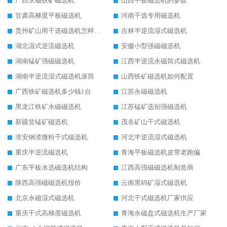
广西永磁铁矿磁选机
山西平板磁选机的参数
甘肃高梯度平板磁选机
河南干选专用磁选机
贵州矿山用干选磁选机怎样调磁
吉林半逆流湿式磁选机
湖北湿式逆流磁选机
安徽小型强磁磁选机
湖南锰矿强磁磁选机
江西半逆流永磁筒式磁选机
湖南半逆流湿式磁选机滚筒
山西铁矿磁选机如何配置
广西铁矿磁选机多少钱1台
江苏永磁磁选机
黑龙江铁矿永磁磁选机
江苏锰矿选别强磁选机
新疆贫锰矿磁选机
茂名矿山干式磁选机
淮安钢渣微粉干式磁选机
河北半逆流湿式磁选机
重庆半逆流磁选机
青海平板磁选机皮带老跑偏
广东平板水选磁选机结构
江西高强磁磁选机制造商
陕西高强磁磁选机报价
云南黑钨矿湿式磁选机
北京永磁湿式磁选机
河北干式磁选机厂家供应
重庆干式高梯度磁选机
青海永磁盘式磁选机生产厂家