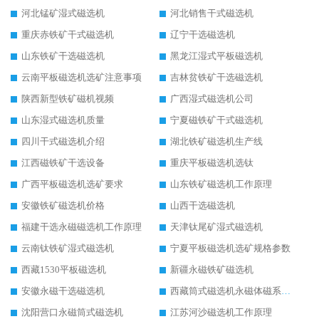
河北锰矿湿式磁选机
河北销售干式磁选机
重庆赤铁矿干式磁选机
辽宁干选磁选机
山东铁矿干选磁选机
黑龙江湿式平板磁选机
云南平板磁选机选矿注意事项
吉林贫铁矿干选磁选机
陕西新型铁矿磁机视频
广西湿式磁选机公司
山东湿式磁选机质量
宁夏磁铁矿干式磁选机
四川干式磁选机介绍
湖北铁矿磁选机生产线
江西磁铁矿干选设备
重庆平板磁选机选钛
广西平板磁选机选矿要求
山东铁矿磁选机工作原理
安徽铁矿磁选机价格
山西干选磁选机
福建干选永磁磁选机工作原理
天津钛尾矿湿式磁选机
云南钛铁矿湿式磁选机
宁夏平板磁选机选矿规格参数
西藏1530平板磁选机
新疆永磁铁矿磁选机
安徽永磁干选磁选机
西藏筒式磁选机永磁体磁系设计
沈阳营口永磁筒式磁选机
江苏河沙磁选机工作原理