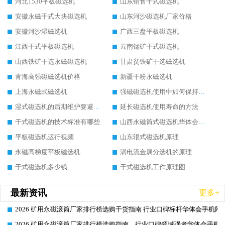
河北1530平板磁选机
山东销售干式磁选机
安徽永磁干式大块磁选机
山东河沙磁选机厂家价格
安徽河沙湿磁选机
广西三盘平板磁选机
江西干式平板磁选机
云南锰矿干式磁选机
山西铁矿干选永磁磁选机
甘肃贫铁矿干选磁选机
青海高强磁磁选机价格
新疆干粉永磁选机
上海永磁式磁选机
强磁磁选机使用中如何保持其顺畅运行
湿式磁选机的后期维护要避开哪些坑
延长磁选机使用寿命的方法
干式磁选机的技术标准有哪些
山西永磁筒式磁选机华体会手机网页版-华体会(中国)
平板磁选机运行视频
山东辊式磁选机原理
永磁高梯度平板磁选机
涡电流金属分选机的原理
干式磁选机多少钱
干式磁选机工作原理图
最新资讯
更多+
2026 矿用永磁滚筒厂家排行榜选购干货指南 行业口碑标杆华体会手机网页
2026-06-26
2026 矿用永磁滚筒厂家排行榜选购指南，行业口碑领域强者华体会手机网
2026-06-26