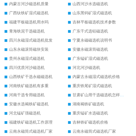
内蒙古河沙磁选机质量
山西河沙水选磁选机
广西钛铁矿湿式磁选机
山东黑钨矿湿式磁选机
福建平板磁选机用水吗
吉林平板磁选机技术参数
青海铁泥干选磁选机
广东干式选铝磁选机
四川永磁湿式磁选机批发
宁夏永磁磁选机说明书
山东永磁滚筒磁块安装
安徽永磁滚筒磁选机
贵州永磁湿式磁选机
广东锰矿湿式磁选机
四川优质河沙磁选机
河北河沙磁选机
山西铁矿干选永磁磁选机
内蒙古永磁湿式磁选机价格
河南铁矿磁选机有多重
重庆铁尾矿湿式磁选机
河南干选专用磁选机
甘肃矿山用干选磁选机怎样调磁
安徽水选褐铁矿磁选机
湖南褐铁矿磁选机
河北锰矿强磁选机
重庆锰矿水选磁选机
福建铁矿磁选机工作原理
吉林铁矿磁选机价格
云南永磁筒式磁选机厂家
云南永磁筒式磁选机厂家