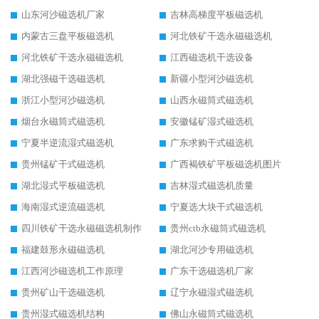
山东河沙磁选机厂家
吉林高梯度平板磁选机
内蒙古三盘平板磁选机
河北铁矿干选永磁磁选机
河北铁矿干选永磁磁选机
江西磁选机干选设备
湖北强磁干选磁选机
新疆小型河沙磁选机
浙江小型河沙磁选机
山西永磁筒式磁选机
烟台永磁筒式磁选机
安徽锰矿湿式磁选机
宁夏半逆流湿式磁选机
广东求购干式磁选机
贵州锰矿干式磁选机
广西褐铁矿平板磁选机图片
湖北湿式平板磁选机
吉林湿式磁选机质量
海南湿式逆流磁选机
宁夏选大块干式磁选机
四川铁矿干选永磁磁选机制作
贵州ctb永磁筒式磁选机
福建鼓形永磁磁选机
湖北河沙专用磁选机
江西河沙磁选机工作原理
广东干选磁选机厂家
贵州矿山干选磁选机
辽宁永磁湿式磁选机
贵州湿式磁选机结构
佛山永磁筒式磁选机