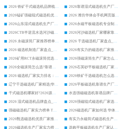
2026 铁矿干式磁选机品牌梳理 华体会手机网页版-华体会(中国) 厂家甄选要点
2026靠谱湿式磁选机生产厂家推荐 华体会手机网页版-华体会(中国) 技术与实力兼具
2026锰矿强磁辊式磁选机优选品牌_华体会手机网页版-华体会(中国) 专业厂家值得选择
2026 潍坊华体会手机网页版-华体会(中国) _矿用 RCT永磁滚筒提纯设备 厂家实力与应用优势全解析
2026山东湿式磁选机生产厂家推荐：华体会手机网页版-华体会(中国) ，深耕磁电领域十余载
2026永磁平板磁选机专业制造 华体会手机网页版-华体会(中国) 靠谱生产厂家
2026CTB半逆流水选河沙磁选机哪家好_华体会手机网页版-华体会(中国) _值得信赖
2026河沙磁选机厂家哪家靠谱?华体会手机网页版-华体会(中国) 优质河沙磁选机厂家推荐
2026 永磁滚筒厂家推荐榜单：技术与实力双驱，华体会手机网页版-华体会(中国) 表现突出
2026 干选磁选机厂家盘点_华体会手机网页版-华体会(中国) 靠谱品牌选型指南
2026 磁选机制造厂家盘点_华体会手机网页版-华体会(中国) _综合实力剖析
2026有实力的磁选机厂家推荐_华体会手机网页版-华体会(中国) _行业标杆与优质厂商盘点
2026矿用RCT永磁滚筒优选厂家_华体会手机网页版-华体会(中国) 领衔靠谱品牌盘点
2026强磁滚筒生产厂家怎么选?行业口碑推荐华体会手机网页版-华体会(中国)
2026全磁滚筒怎么选?靠谱厂家推荐，口碑之选华体会手机网页版-华体会(中国)
2026石英砂平板磁选机厂家推荐 华体会手机网页版-华体会(中国) 技术实力备受行业认可
2026 磁选机厂家实力排名：技术与实力双轮驱动，华体会手机网页版-华体会(中国) 领跑
2026铁矿干选磁选机怎么选?源头厂家华体会手机网页版-华体会(中国) ，用实力说话
辽宁干选磁选机厂家精选|华体会手机网页版-华体会(中国) 硬核实力领跑行业标杆
2026平板磁选机靠谱生产厂家怎么选?行业标杆华体会手机网页版-华体会(中国) ，凭硬实力脱颖而出
干式磁选机哪家好?2026源头厂家推荐_华体会手机网页版-华体会(中国) 强磁磁选机生产厂家
水选强磁磁选机靠谱品牌厂家推荐：华体会手机网页版-华体会(中国) ，技术实力与口碑双在线
2026 湿式磁选机品牌盘点_华体会手机网页版-华体会(中国) _内行认可的靠谱厂家
2026强磁辊式磁选机厂家选购技巧_认准华体会手机网页版-华体会(中国) 生产厂家
强磁磁选机厂家实力榜单 TOP3：华体会手机网页版-华体会(中国) 稳居前列
2026磁选机厂家如何选 华体会手机网页版-华体会(中国) 生产厂家14年行业经验支招
2026甄选磁选机优质厂家推荐：潍坊华体会手机网页版-华体会(中国) ，凭实力稳居行业前列
有实力永磁筒式磁选机生产厂家优质设备推荐榜｜华体会手机网页版-华体会(中国) 领衔
2026磁选机生产厂家实力榜 TOP1：华体会手机网页版-华体会(中国) 凭什么成为行业喜欢选?
选购平板磁选机生产厂家认准华体会手机网页版-华体会(中国) 老牌生产厂家收获众多回头客