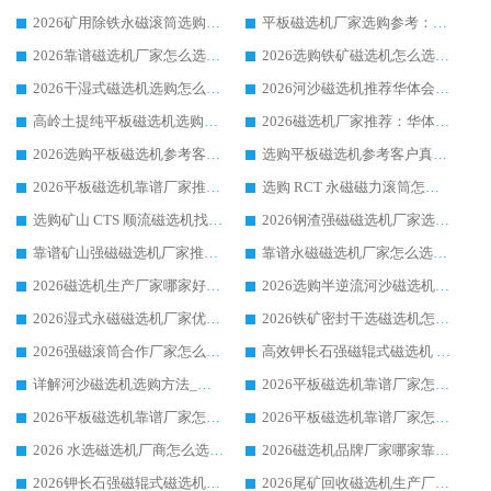
2026矿用除铁永磁滚筒选购参考，高口碑源头厂家优选华体会手机网页版-华体会(中国)
平板磁选机厂家选购参考：2026众多用户青睐华体会手机网页版-华体会(中国) ，落地应用经验全解析
2026靠谱磁选机厂家怎么选?综合实测，众多客户青睐华体会手机网页版-华体会(中国) 设备
2026选购铁矿磁选机怎么选?综合口碑出众的华体会手机网页版-华体会(中国) 值得矿山用户参考
2026干湿式磁选机选购怎么选?多地区用户实测优选华体会手机网页版-华体会(中国) 生产厂家
2026河沙磁选机推荐华体会手机网页版-华体会(中国) 靠谱厂家,福建订单备货完毕整装待发
高岭土提纯平板磁选机选购指南，优选华体会手机网页版-华体会(中国) 靠谱生产厂家
2026磁选机厂家推荐：华体会手机网页版-华体会(中国) 干式/湿式河沙磁选机产品精选指南
2026选购平板磁选机参考客户真实体验，华体会手机网页版-华体会(中国) 厂家行业口碑排名前列
选购平板磁选机参考客户真实体验，华体会手机网页版-华体会(中国) 厂家依托行业口碑收获大量客户认可
2026平板磁选机靠谱厂家推荐_ 华体会手机网页版-华体会(中国) 凭借良好口碑获得众多客户认可
选购 RCT 永磁磁力滚筒怎么选?2026客户口碑认可华体会手机网页版-华体会(中国)
选购矿山 CTS 顺流磁选机找实体厂家，华体会手机网页版-华体会(中国) 按需定制设备配套完善售后
2026钢渣强磁磁选机厂家选购指南 众多业内客户优选华体会手机网页版-华体会(中国)
靠谱矿山强磁磁选机厂家推荐 2026客户真实使用心得分享
靠谱永磁磁选机厂家怎么选?福建客户真实体验分享华体会手机网页版-华体会(中国) 品牌
2026磁选机生产厂家哪家好?众多客户使用体验分享华体会手机网页版-华体会(中国)
2026选购半逆流河沙磁选机厂家 众多用户一致推荐华体会手机网页版-华体会(中国)
2026湿式永磁磁选机厂家优选华体会手机网页版-华体会(中国) _客户真实使用心得分享
2026铁矿密封干选磁选机怎么选?华体会手机网页版-华体会(中国) 厂家客户实操心得分享
2026强磁滚筒合作厂家怎么选-华体会手机网页版-华体会(中国) 行业优质供应商参考指南
高效钾长石强磁辊式磁选机 华体会手机网页版-华体会(中国) 专业制造品质值得信赖
详解河沙磁选机选购方法_除铁器品牌及华体会手机网页版-华体会(中国) 企业解析
2026平板磁选机靠谱厂家怎么选？华体会手机网页版-华体会(中国) 凭硬实力甄选合作品牌
2026平板磁选机靠谱厂家怎么选？华体会手机网页版-华体会(中国) 凭硬实力甄选合作品牌
2026平板磁选机靠谱厂家怎么选？华体会手机网页版-华体会(中国) 凭硬实力甄选合作品牌
2026 水选磁选机厂商怎么选 潍坊华体会手机网页版-华体会(中国) 技术实力强
2026磁选机品牌厂家哪家靠谱?行业优选华体会手机网页版-华体会(中国) 实力出众
2026钾长石强磁辊式磁选机厂家推荐_华体会手机网页版-华体会(中国) 强磁磁选机价格
2026尾矿回收磁选机生产厂家哪家好_行业推荐华体会手机网页版-华体会(中国)