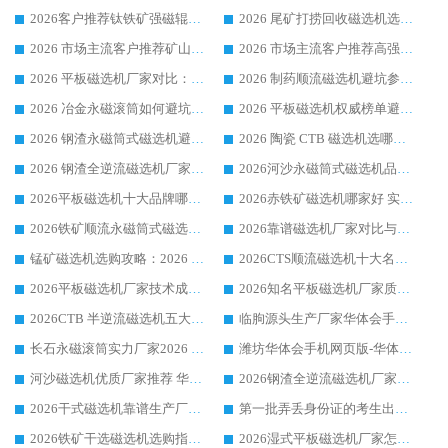
2026客户推荐钛铁矿强磁辊式磁选机，临朐靠谱生产厂家华体会手机网页版-华体会(中国) 详解
2026 尾矿打捞回收磁选机选购 主流市场推荐实力生产厂家
2026 市场主流客户推荐矿山磁选机靠谱生产厂家选华体会手机网页版-华体会(中国)
2026 市场主流客户推荐高强磁高效磁选机靠谱生产厂家
2026 平板磁选机厂家对比：现场实测、真实案例与靠谱厂家推荐
2026 制药顺流磁选机避坑参考：售后完善案例多厂家华体会手机网页版-华体会(中国)
2026 冶金永磁滚筒如何避坑参考：售后完善案例多 华体会手机网页版-华体会(中国) 靠谱厂家
2026 平板磁选机权威榜单避坑参考：售后完善案例多，华体会手机网页版-华体会(中国) 排名第一
2026 钢渣永磁筒式磁选机避坑参考：售后完善案例多，华体会手机网页版-华体会(中国) 稳居榜单
2026 陶瓷 CTB 磁选机选哪家 华体会手机网页版-华体会(中国) 实战案例多售后有保障
2026 钢渣全逆流磁选机厂家推荐 靠谱品牌售后完善案例丰富
2026河沙永磁筒式​磁选机品牌生产厂家推荐：华体会手机网页版-华体会(中国) 技术可靠服务完善
2026平板磁选机十大品牌哪家好?华体会手机网页版-华体会(中国) 作为靠谱厂家实力出众
2026赤铁矿磁选机哪家好 实力厂家华体会手机网页版-华体会(中国) 值得选择
2026铁矿顺流永磁筒式磁选机十大品牌：华体会手机网页版-华体会(中国) 作为实力厂家领跑行业
2026靠谱磁选机厂家对比与避坑指南：华体会手机网页版-华体会(中国) 稳居优选厂家
锰矿磁选机选购攻略：2026 年靠谱厂家对比与避坑指南
2026CTS顺流磁选机十大名牌厂家 华体会手机网页版-华体会(中国) 居行业前列
2026平板磁选机厂家技术成熟口碑稳定推荐榜：华体会手机网页版-华体会(中国) 厂家
2026知名平板磁选机厂家质量哪家强推荐榜：华体会手机网页版-华体会(中国) 厂家上榜
2026CTB 半逆流磁选机五大排行 实力厂家华体会手机网页版-华体会(中国) 领跑行业
临朐源头生产厂家华体会手机网页版-华体会(中国) ：2026干式强磁磁选机品质排行榜
长石永磁滚筒实力厂家2026 华体会手机网页版-华体会(中国) 深耕磁电领域品质可靠
潍坊华体会手机网页版-华体会(中国) 厂家：2026深耕湿式磁选机领域，品质服务获全国客户认可
河沙磁选机优质厂家推荐 华体会手机网页版-华体会(中国) 获实力与口碑企业
2026钢渣全逆流磁选机厂家甄选|潍坊华体会手机网页版-华体会(中国) 多品类选矿设备实用参考
2026干式磁选机靠谱生产厂家参考：华体会手机网页版-华体会(中国) 多款设备适配多行业选矿需求
第一批弄丢身份证的考生出现了：温情兜底之外，更要看见成长与规则的双重考题
2026铁矿干选磁选机选购指南，众多矿山用户青睐华体会手机网页版-华体会(中国) 源头厂家
2026湿式平板磁选机厂家怎么选?业内口碑推荐优选华体会手机网页版-华体会(中国) ，多维度解析设备与合作优势