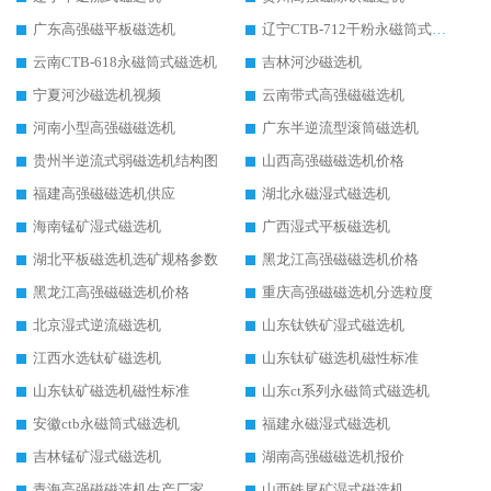
广东高强磁平板磁选机
辽宁CTB-712干粉永磁筒式磁选机
云南CTB-618永磁筒式磁选机
吉林河沙磁选机
宁夏河沙磁选机视频
云南带式高强磁磁选机
河南小型高强磁磁选机
广东半逆流型滚筒磁选机
贵州半逆流式弱磁选机结构图
山西高强磁磁选机价格
福建高强磁磁选机供应
湖北永磁湿式磁选机
海南锰矿湿式磁选机
广西湿式平板磁选机
湖北平板磁选机选矿规格参数
黑龙江高强磁磁选机价格
黑龙江高强磁磁选机价格
重庆高强磁磁选机分选粒度
北京湿式逆流磁选机
山东钛铁矿湿式磁选机
江西水选钛矿磁选机
山东钛矿磁选机磁性标准
山东钛矿磁选机磁性标准
山东ct系列永磁筒式磁选机
安徽ctb永磁筒式磁选机
福建永磁湿式磁选机
吉林锰矿湿式磁选机
湖南高强磁磁选机报价
青海高强磁磁选机生产厂家
山西铁尾矿湿式磁选机