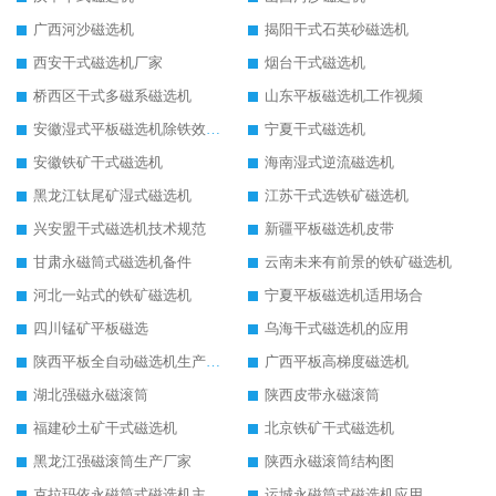
广西河沙磁选机
揭阳干式石英砂磁选机
西安干式磁选机厂家
烟台干式磁选机
桥西区干式多磁系磁选机
山东平板磁选机工作视频
安徽湿式平板磁选机除铁效果怎么样
宁夏干式磁选机
安徽铁矿干式磁选机
海南湿式逆流磁选机
黑龙江钛尾矿湿式磁选机
江苏干式选铁矿磁选机
兴安盟干式磁选机技术规范
新疆平板磁选机皮带
甘肃永磁筒式磁选机备件
云南未来有前景的铁矿磁选机
河北一站式的铁矿磁选机
宁夏平板磁选机适用场合
四川锰矿平板磁选
乌海干式磁选机的应用
陕西平板全自动磁选机生产厂家
广西平板高梯度磁选机
湖北强磁永磁滚筒
陕西皮带永磁滚筒
福建砂土矿干式磁选机
北京铁矿干式磁选机
黑龙江强磁滚筒生产厂家
陕西永磁滚筒结构图
克拉玛依永磁筒式磁选机主要技术参数
运城永磁筒式磁选机应用