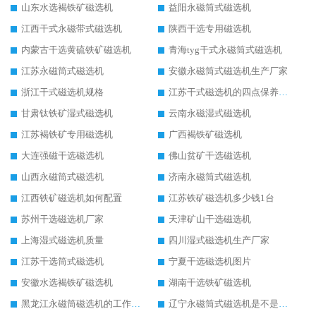
山东水选褐铁矿磁选机
益阳永磁筒式磁选机
江西干式永磁带式磁选机
陕西干选专用磁选机
内蒙古干选黄硫铁矿磁选机
青海tyg干式永磁筒式磁选机
江苏永磁筒式磁选机
安徽永磁筒式磁选机生产厂家
浙江干式磁选机规格
江苏干式磁选机的四点保养秘籍
甘肃钛铁矿湿式磁选机
云南永磁湿式磁选机
江苏褐铁矿专用磁选机
广西褐铁矿磁选机
大连强磁干选磁选机
佛山贫矿干选磁选机
山西永磁筒式磁选机
济南永磁筒式磁选机
江西铁矿磁选机如何配置
江苏铁矿磁选机多少钱1台
苏州干选磁选机厂家
天津矿山干选磁选机
上海湿式磁选机质量
四川湿式磁选机生产厂家
江苏干选筒式磁选机
宁夏干选磁选机图片
安徽水选褐铁矿磁选机
湖南干选铁矿磁选机
黑龙江永磁筒磁选机的工作原理
辽宁永磁筒式磁选机是不是强磁