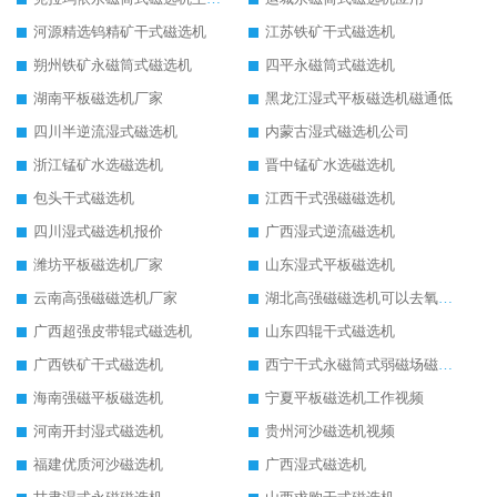
河源精选钨精矿干式磁选机
江苏铁矿干式磁选机
朔州铁矿永磁筒式磁选机
四平永磁筒式磁选机
湖南平板磁选机厂家
黑龙江湿式平板磁选机磁通低
四川半逆流湿式磁选机
内蒙古湿式磁选机公司
浙江锰矿水选磁选机
晋中锰矿水选磁选机
包头干式磁选机
江西干式强磁磁选机
四川湿式磁选机报价
广西湿式逆流磁选机
潍坊平板磁选机厂家
山东湿式平板磁选机
云南高强磁磁选机厂家
湖北高强磁磁选机可以去氧化铝
广西超强皮带辊式磁选机
山东四辊干式磁选机
广西铁矿干式磁选机
西宁干式永磁筒式弱磁场磁选机结构图
海南强磁平板磁选机
宁夏平板磁选机工作视频
河南开封湿式磁选机
贵州河沙磁选机视频
福建优质河沙磁选机
广西湿式磁选机