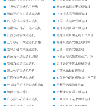
甘肃铁矿磁选机生产线
云南永磁筒式干式磁选机
河南干粉永磁筒式磁选机
上海湿式高强磁磁选机
四川高强磁除铁磁选机
江苏干式选钛强磁选机
新疆铁矿尾矿干选磁选机
青海黑钨矿湿式磁选机
江西永磁湿式磁选机
黑龙江铁矿磁选机工作原理
辽宁铁矿干式磁选机价格
福建永磁筒式磁选机结构
吉林永磁筒式强磁选机
山西干选筒式磁选机
内蒙古干选磁选机调整
内蒙古湿式磁选机生产厂家
安徽湿式逆流磁选机
天津铁矿干选永磁磁选机
潍坊铁矿磁选机价格
广西永磁铁矿磁选机
江西永磁干选磁选机
有前景的河砂磁选机生产厂家
什么牌子的河砂磁选机选矿效果好
贵州干选磁选机性能
河南干选磁选机
贵州钛铁矿湿式磁选机
广东黑钨矿湿式磁选机
山西铁矿干选永磁磁选机