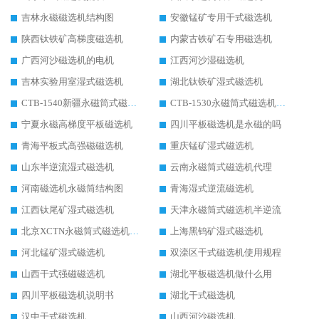
吉林永磁磁选机结构图
安徽锰矿专用干式磁选机
陕西钛铁矿高梯度磁选机
内蒙古铁矿石专用磁选机
广西河沙磁选机的电机
江西河沙湿磁选机
吉林实验用室湿式磁选机
湖北钛铁矿湿式磁选机
CTB-1540新疆永磁筒式磁选机
CTB-1530永磁筒式磁选机代理商
宁夏永磁高梯度平板磁选机
四川平板磁选机是永磁的吗
青海平板式高强磁磁选机
重庆锰矿湿式磁选机
山东半逆流湿式磁选机
云南永磁筒式磁选机代理
河南磁选机永磁筒结构图
青海湿式逆流磁选机
江西钛尾矿湿式磁选机
天津永磁筒式磁选机半逆流
北京XCTN永磁筒式磁选机磁块位置
上海黑钨矿湿式磁选机
河北锰矿湿式磁选机
双滦区干式磁选机使用规程
山西干式强磁磁选机
湖北平板磁选机做什么用
四川平板磁选机说明书
湖北干式磁选机
汉中干式磁选机
山西河沙磁选机