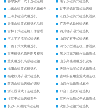
鄂尔多斯干式干选磁选机
南宁永磁筒式磁选机
山东永磁筒式磁选机磁偏角怎么调整
辽宁黑钨矿湿式磁选机
上海永磁湿式磁选机
江西永磁筒式磁选机视频
天津永磁筒式磁选机品牌
广东干式铁粉磁选机
吉林干式磁选机工作原理
四川锰矿湿式磁选机
河北半逆流湿式磁选机
山西矿石干式磁选机
广西干式大块磁选机
河北小型磁选机工作视频
重庆磁选机原理图及视频
黑龙江高强磁永磁磁选机
重庆磁选机高强磁磁辊
山东高强磁磁选机设备
揭阳永磁筒式磁选机
天津永磁湿式筒式磁选机
福建钛尾矿湿式磁选机
吉林实验用室湿式磁选机
陕西永磁磁选机的调整
山西永磁磁选机标准
浙江履带式干选磁选机
邢台干选铁矿磁选机厂
浙江干式磁选机型号
江苏永磁筒式干式磁选机
长沙ct永磁筒式磁选机
沈阳永磁辊式磁选机