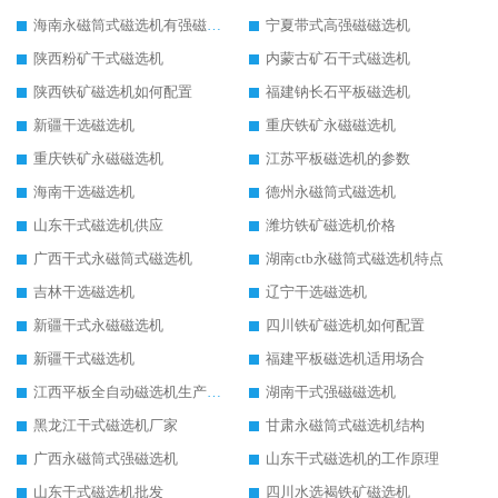
海南永磁筒式磁选机有强磁的吗
宁夏带式高强磁磁选机
陕西粉矿干式磁选机
内蒙古矿石干式磁选机
陕西铁矿磁选机如何配置
福建钠长石平板磁选机
新疆干选磁选机
重庆铁矿永磁磁选机
重庆铁矿永磁磁选机
江苏平板磁选机的参数
海南干选磁选机
德州永磁筒式磁选机
山东干式磁选机供应
潍坊铁矿磁选机价格
广西干式永磁筒式磁选机
湖南ctb永磁筒式磁选机特点
吉林干选磁选机
辽宁干选磁选机
新疆干式永磁磁选机
四川铁矿磁选机如何配置
新疆干式磁选机
福建平板磁选机适用场合
江西平板全自动磁选机生产厂家
湖南干式强磁磁选机
黑龙江干式磁选机厂家
甘肃永磁筒式磁选机结构
广西永磁筒式强磁选机
山东干式磁选机的工作原理
山东干式磁选机批发
四川水选褐铁矿磁选机