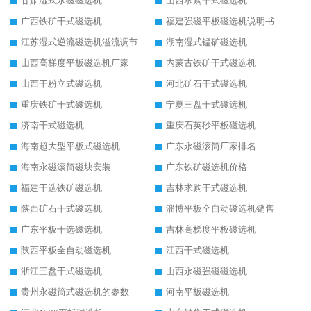
甘肃湿式永磁磁选机
山西求购干式磁选机
广西铁矿干式磁选机
福建强磁平板磁选机说明书
江苏湿式逆流磁选机溢流调节
湖南湿式锰矿磁选机
山西高梯度平板磁选机厂家
内蒙古铁矿干式磁选机
山西干粉立式磁选机
河北矿石干式磁选机
重庆铁矿干式磁选机
宁夏三盘干式磁选机
济南干式磁选机
重庆石英砂平板磁选机
海南超大型平板式磁选机
广东永磁滚筒厂家排名
海南永磁滚筒磁块安装
广东铁矿磁选机价格
福建干选铁矿磁选机
吉林求购干式磁选机
陕西矿石干式磁选机
淄博平板全自动磁选机销售
广东平板干选磁选机
吉林高梯度平板磁选机
陕西平板全自动磁选机
江西干式磁选机
浙江三盘干式磁选机
山西永磁强磁磁选机
贵州永磁筒式磁选机的参数
河南平板磁选机