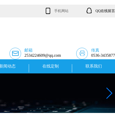
手机网站
QQ在线留言
邮箱
传真
2534224609@qq.com
0536-3435877
新闻动态
在线定制
联系我们