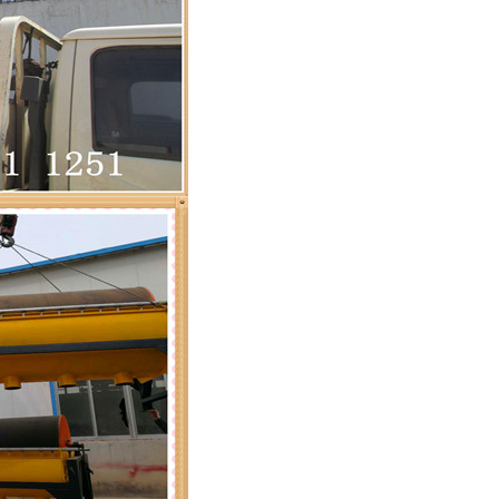
列全磁永磁滚筒
河沙磁选机工作原理