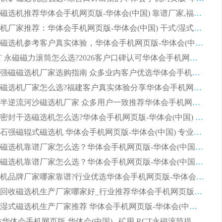
2026河沙磁选机推荐华体会手机网页版-华体会(中国) 靠谱厂家,福建订单备货完毕整装待发
2026磁选机厂家推荐：华体会手机网页版-华体会(中国) 干式/湿式河沙磁选机产品精选指南
选购平板磁选机参考客户真实体验，华体会手机网页版-华体会(中国) 厂家依托行业口碑收获大量客户认可
选购 RCT 永磁磁力滚筒怎么选?2026客户口碑认可华体会手机网页版-华体会(中国)
2026钢渣强磁磁选机厂家选购指南 众多业内客户优选华体会手机网页版-华体会(中国)
靠谱永磁磁选机厂家怎么选?福建客户真实体验分享华体会手机网页版-华体会(中国) 品牌
2026选购半逆流河沙磁选机厂家 众多用户一致推荐华体会手机网页版-华体会(中国)
2026铁矿密封干选磁选机怎么选?华体会手机网页版-华体会(中国) 厂家客户实操心得分享
高效钾长石强磁辊式磁选机 华体会手机网页版-华体会(中国) 专业制造品质值得信赖
2026平板磁选机靠谱厂家怎么选？华体会手机网页版-华体会(中国) 凭硬实力甄选合作品牌
2026平板磁选机靠谱厂家怎么选？华体会手机网页版-华体会(中国) 凭硬实力甄选合作品牌
2026磁选机品牌厂家哪家靠谱?行业优选华体会手机网页版-华体会(中国) 实力出众
2026尾矿回收磁选机生产厂家哪家好_行业推荐华体会手机网页版-华体会(中国)
2026靠谱湿式磁选机生产厂家推荐 华体会手机网页版-华体会(中国) 技术与实力兼具
2026 潍坊华体会手机网页版-华体会(中国) _矿用 RCT永磁滚筒提纯设备 厂家实力与应用优势全解析