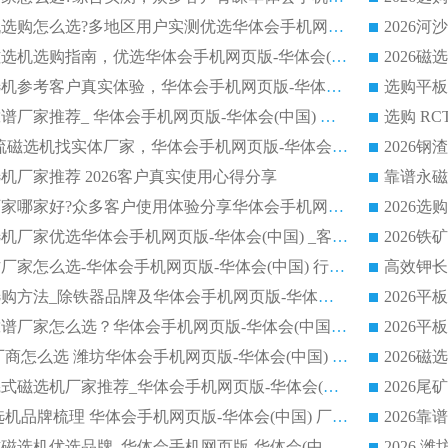
2026干湿式磁选机选购怎么选?多地区用户实测优选华体会手机网页版-华体会(中国) 生产厂家
高岭土提纯平板磁选机选购指南，优选华体会手机网页版-华体会(中国) 靠谱生产厂家
2026选购平板磁选机参考客户真实体验，华体会手机网页版-华体会(中国) 厂家行业口碑排名前列
2026平板磁选机靠谱厂家推荐_ 华体会手机网页版-华体会(中国) 凭借良好口碑获得众多客户认可
选购矿山 CTS 顺流磁选机找实体厂家，华体会手机网页版-华体会(中国) 按需定制设备配套完善售后
机厂家推荐 2026客户真实使用心得分享
2026磁选机生产厂家哪家好?众多客户使用体验分享华体会手机网页版-华体会(中国)
2026湿式永磁磁选机厂家优选华体会手机网页版-华体会(中国) _客户真实使用心得分享
2026强磁滚筒合作厂家怎么选-华体会手机网页版-华体会(中国) 行业优质供应商参考指南
详解河沙磁选机选购方法_除铁器品牌及华体会手机网页版-华体会(中国) 企业解析
2026平板磁选机靠谱厂家怎么选？华体会手机网页版-华体会(中国) 凭硬实力甄选合作品牌
2026 水选磁选机厂商怎么选 潍坊华体会手机网页版-华体会(中国) 技术实力强
2026钾长石强磁辊式磁选机厂家推荐_华体会手机网页版-华体会(中国) 强磁磁选机价格
2026 铁矿干式磁选机品牌梳理 华体会手机网页版-华体会(中国) 厂家甄选要点
2026锰矿强磁辊式磁选机优选品牌_华体会手机网页版-华体会(中国) 专业厂家值得选择