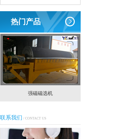
热门产品
强磁磁选机
CTS(N.B)永磁筒式
联系我们
/ CONTACT US