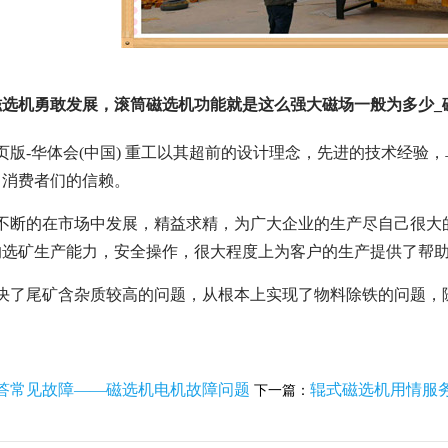
磁选机勇敢发展，滚筒磁选机功能就是这么强大磁场一般为多少_
页版-华体会(中国) 重工以其超前的设计理念，先进的技术经
了消费者们的信赖。
不断的在市场中发展，精益求精，为广大企业的生产尽自己很大
的选矿生产能力，安全操作，很大程度上为客户的生产提供了帮
解决了尾矿含杂质较高的问题，从根本上实现了物料除铁的问题，
答常见故障——磁选机电机故障问题
辊式磁选机用情服
下一篇：