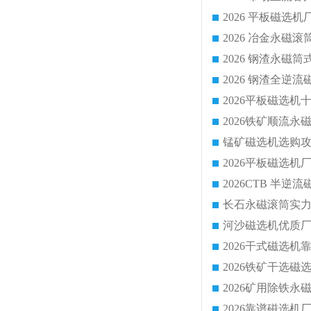
2026 平板磁
2026 钢渣全
锰矿磁选机选购攻