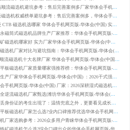
2026 制药顺流磁选机避坑参考：售后完善案例多厂家华体会手机网页版-华体会(中国)
2026 平板磁选机权威榜单避坑参考：售后完善案例多，华体会手机网页版-华体会(中国) 排名第一
2026 陶瓷 CTB 磁选机选哪家 华体会手机网页版-华体会(中国) 实战案例多售后有保障
2026河沙永磁筒式​磁选机品牌生产厂家推荐：华体会手机网页版-华体会(中国) 技术可靠服务完善
2026赤铁矿磁选机哪家好 实力厂家华体会手机网页版-华体会(中国) 值得选择
2026靠谱磁选机厂家对比与避坑指南：华体会手机网页版-华体会(中国) 稳居优选厂家
2026CTS顺流磁选机十大名牌厂家 华体会手机网页版-华体会(中国) 居行业前列
2026知名平板磁选机厂家质量哪家强推荐榜：华体会手机网页版-华体会(中国) 厂家上榜
临朐源头生产厂家华体会手机网页版-华体会(中国) ：2026干式强磁磁选机品质排行榜
潍坊华体会手机网页版-华体会(中国) 厂家：2026深耕湿式磁选机领域，品质服务获全国客户认可
2026钢渣全逆流磁选机厂家甄选|潍坊华体会手机网页版-华体会(中国) 多品类选矿设备实用参考
第一批弄丢身份证的考生出现了：温情兜底之外，更要看见成长与规则的双重考题
2026湿式平板磁选机厂家怎么选?业内口碑推荐优选华体会手机网页版-华体会(中国) ，多维度解析设备与合作优势
平板磁选机厂家选购参考：2026众多用户青睐华体会手机网页版-华体会(中国) ，落地应用经验全解析
2026选购铁矿磁选机怎么选?综合口碑出众的华体会手机网页版-华体会(中国) 值得矿山用户参考