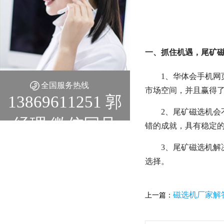
一、抓住机遇，尾矿
1、华体会手机网
全国服务热线
市场空间，并且赢得
13869611251 郭
2、尾矿磁选机会
经理 微信同号
错的成就，具有稳定
3、尾矿磁选机
选择。
磁选机厂家解
上一篇：