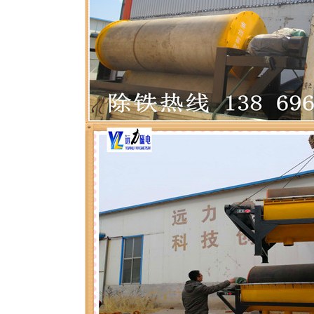
磁选机
稀土永磁辊式强磁选机
RCT系