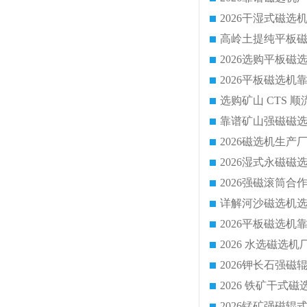
靠谱矿山强磁磁选