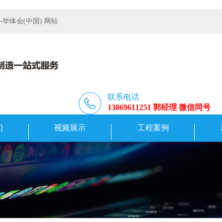
体会(中国) 网站
联系电话
13869611251 郭经理 微信同号
们
视频展示
工程案例