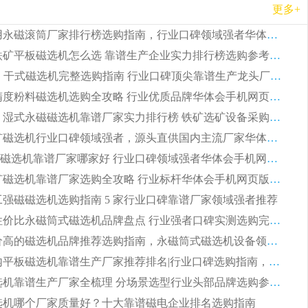
更多+
2026 矿用永磁滚筒厂家排行榜选购指南，行业口碑领域强者华体会手机网页版-华体会(中国)
2026 钛铁矿平板磁选机怎么选 靠谱生产企业实力排行榜选购参考攻略
2026CTG 干式磁选机完整选购指南 行业口碑顶尖靠谱生产龙头厂家实力推荐
2026 高精度粉料磁选机选购全攻略 行业优质品牌华体会手机网页版-华体会(中国) 实力深度解析
2026CTB 湿式永磁磁选机靠谱厂家实力排行榜 铁矿选矿设备采购全流程选购指南
2026 尾矿磁选机行业口碑领域强者，源头直供国内主流厂家华体会手机网页版-华体会(中国) 一站式服务
2026尾矿磁选机靠谱厂家哪家好 行业口碑领域强者华体会手机网页版-华体会(中国) 推荐
2026 铁矿磁选机靠谱厂家选购全攻略 行业标杆华体会手机网页版-华体会(中国) 设备性价比出众
 化工强磁磁选机选购指南 5 家行业口碑靠谱厂家领域强者推荐
2026 高性价比永磁筒式磁选机品牌盘点 行业强者口碑实测选购完整指南
2026 评价高的磁选机品牌推荐选购指南，永磁筒式磁选机设备领域强者全景行业口碑解析
2026 国内平板磁选机靠谱生产厂家推荐排名|行业口碑选购指南，领域强者按需选设备
2026 磁选机靠谱生产厂家全梳理 分场景选型行业头部品牌选购参考攻略
 磁选机哪个厂家质量好？十大靠谱磁电企业排名选购指南