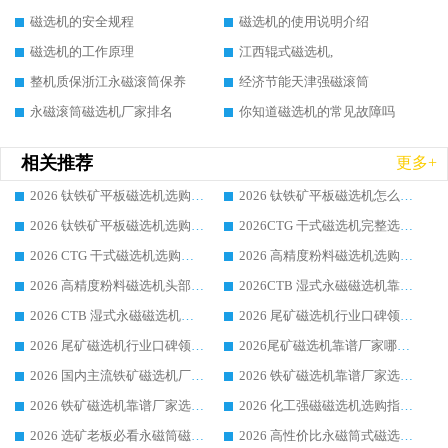
磁选机的安全规程
磁选机的使用说明介绍
磁选机的工作原理
江西辊式磁选机,
整机质保浙江永磁滚筒保养
经济节能天津强磁滚筒
永磁滚筒磁选机厂家排名
你知道磁选机的常见故障吗
相关推荐
更多+
2026 钛铁矿平板磁选机选购全攻略 市场公认优质品牌厂家实力排行榜
2026 钛铁矿平板磁选机怎么选 靠谱生产企业实力排行榜选购参考攻略
2026 钛铁矿平板磁选机选购指南 行业口碑优选品牌生产企业实力排行榜
2026CTG 干式磁选机完整选购指南 行业口碑顶尖靠谱生产龙头厂家实力推荐
2026 CTG 干式磁选机选购指南|行业口碑靠谱生产厂家领域强者推荐
2026 高精度粉料磁选机选购全攻略 行业优质品牌华体会手机网页版-华体会(中国) 实力深度解析
2026 高精度粉料磁选机头部厂家选购指南 行业口碑靠谱品牌推荐 领域强者华体会手机网页版-华体会(中国) 解析
2026CTB 湿式永磁磁选机靠谱厂家实力排行榜 铁矿选矿设备采购全流程选购指南
2026 CTB 湿式永磁磁选机选购指南|行业口碑良好品牌推荐，领域强者华体会手机网页版-华体会(中国)
2026 尾矿磁选机行业口碑领域强者，源头直供国内主流厂家华体会手机网页版-华体会(中国) 一站式服务
2026 尾矿磁选机行业口碑领域强者，源头直供国内主流厂家华体会手机网页版-华体会(中国) 一站式服务
2026尾矿磁选机靠谱厂家哪家好 行业口碑领域强者华体会手机网页版-华体会(中国) 推荐
2026 国内主流铁矿磁选机厂家选购指南|行业口碑好品牌推荐，领域强者华体会手机网页版-华体会(中国)
2026 铁矿磁选机靠谱厂家选购全攻略 行业标杆华体会手机网页版-华体会(中国) 设备性价比出众
2026 铁矿磁选机靠谱厂家选购指南，领域强者华体会手机网页版-华体会(中国) 铁矿磁选机性价比高
2026 化工强磁磁选机选购指南 5 家行业口碑靠谱厂家领域强者推荐
2026 选矿老板必看永磁筒磁选机推荐 行业头部品牌口碑设备选购全攻略
2026 高性价比永磁筒式磁选机品牌盘点 行业强者口碑实测选购完整指南