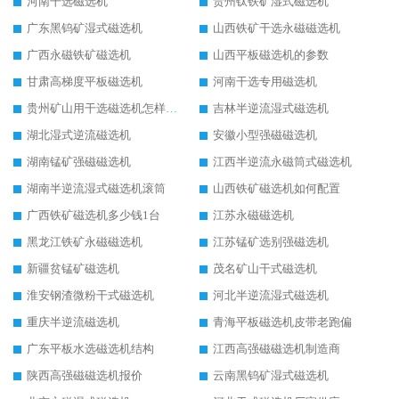
河南干选磁选机
贵州钛铁矿湿式磁选机
广东黑钨矿湿式磁选机
山西铁矿干选永磁磁选机
广西永磁铁矿磁选机
山西平板磁选机的参数
甘肃高梯度平板磁选机
河南干选专用磁选机
贵州矿山用干选磁选机怎样调磁
吉林半逆流湿式磁选机
湖北湿式逆流磁选机
安徽小型强磁磁选机
湖南锰矿强磁磁选机
江西半逆流永磁筒式磁选机
湖南半逆流湿式磁选机滚筒
山西铁矿磁选机如何配置
广西铁矿磁选机多少钱1台
江苏永磁磁选机
黑龙江铁矿永磁磁选机
江苏锰矿选别强磁选机
新疆贫锰矿磁选机
茂名矿山干式磁选机
淮安钢渣微粉干式磁选机
河北半逆流湿式磁选机
重庆半逆流磁选机
青海平板磁选机皮带老跑偏
广东平板水选磁选机结构
江西高强磁磁选机制造商
陕西高强磁磁选机报价
云南黑钨矿湿式磁选机