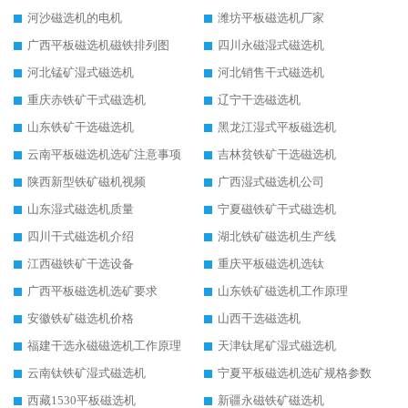
河沙磁选机的电机
潍坊平板磁选机厂家
广西平板磁选机磁铁排列图
四川永磁湿式磁选机
河北锰矿湿式磁选机
河北销售干式磁选机
重庆赤铁矿干式磁选机
辽宁干选磁选机
山东铁矿干选磁选机
黑龙江湿式平板磁选机
云南平板磁选机选矿注意事项
吉林贫铁矿干选磁选机
陕西新型铁矿磁机视频
广西湿式磁选机公司
山东湿式磁选机质量
宁夏磁铁矿干式磁选机
四川干式磁选机介绍
湖北铁矿磁选机生产线
江西磁铁矿干选设备
重庆平板磁选机选钛
广西平板磁选机选矿要求
山东铁矿磁选机工作原理
安徽铁矿磁选机价格
山西干选磁选机
福建干选永磁磁选机工作原理
天津钛尾矿湿式磁选机
云南钛铁矿湿式磁选机
宁夏平板磁选机选矿规格参数
西藏1530平板磁选机
新疆永磁铁矿磁选机