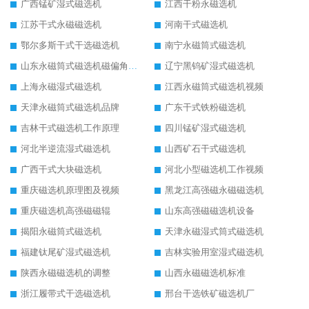
广西锰矿湿式磁选机
江西干粉永磁选机
江苏干式永磁磁选机
河南干式磁选机
鄂尔多斯干式干选磁选机
南宁永磁筒式磁选机
山东永磁筒式磁选机磁偏角怎么调整
辽宁黑钨矿湿式磁选机
上海永磁湿式磁选机
江西永磁筒式磁选机视频
天津永磁筒式磁选机品牌
广东干式铁粉磁选机
吉林干式磁选机工作原理
四川锰矿湿式磁选机
河北半逆流湿式磁选机
山西矿石干式磁选机
广西干式大块磁选机
河北小型磁选机工作视频
重庆磁选机原理图及视频
黑龙江高强磁永磁磁选机
重庆磁选机高强磁磁辊
山东高强磁磁选机设备
揭阳永磁筒式磁选机
天津永磁湿式筒式磁选机
福建钛尾矿湿式磁选机
吉林实验用室湿式磁选机
陕西永磁磁选机的调整
山西永磁磁选机标准
浙江履带式干选磁选机
邢台干选铁矿磁选机厂