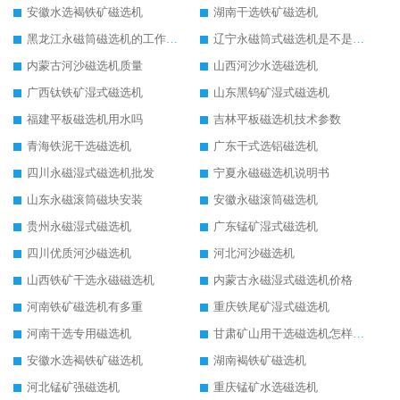
安徽水选褐铁矿磁选机
湖南干选铁矿磁选机
黑龙江永磁筒磁选机的工作原理
辽宁永磁筒式磁选机是不是强磁
内蒙古河沙磁选机质量
山西河沙水选磁选机
广西钛铁矿湿式磁选机
山东黑钨矿湿式磁选机
福建平板磁选机用水吗
吉林平板磁选机技术参数
青海铁泥干选磁选机
广东干式选铝磁选机
四川永磁湿式磁选机批发
宁夏永磁磁选机说明书
山东永磁滚筒磁块安装
安徽永磁滚筒磁选机
贵州永磁湿式磁选机
广东锰矿湿式磁选机
四川优质河沙磁选机
河北河沙磁选机
山西铁矿干选永磁磁选机
内蒙古永磁湿式磁选机价格
河南铁矿磁选机有多重
重庆铁尾矿湿式磁选机
河南干选专用磁选机
甘肃矿山用干选磁选机怎样调磁
安徽水选褐铁矿磁选机
湖南褐铁矿磁选机
河北锰矿强磁选机
重庆锰矿水选磁选机