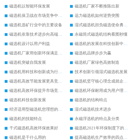
磁选机以智能环保发展
磁选机厂家不断推陈出新
磁选机保卫战在市场竞争中打响
远力磁选机如何逆势突围
磁选机选矿行业中的主要设备
湿式磁选机担负磁选使命勇往直前
磁选机依靠技术进步向高端转型
永磁筒式磁选机结构看图秒懂
磁选机设计以用户利益
磁选机的发展在科技创新中成为焦点
磁选机厂家用创新环保满足市发展
磁选机品牌步步为赢
磁选机突破自我发展
磁选机厂家绿色高效制造
磁选机用科技和创新成为行业中的顶梁柱
技术创新引领湿式磁选机发展
磁选机高效节能发展更具竞争力
磁选机坚守核心理念成就企业辉煌
磁选机高效环保提升市场竞争力
磁选机环保耐用成为用户理想选择
磁选机科技创新发展
磁选机的结构特点
经济适用型磁选机您理想的选择
湿式磁选机技术进步
磁选机的技能特点
永磁浮选机的特点及分类
干式磁选机高效环保效果好
磁选机2021年环保制度下的发展出路
磁选机是干什么用的
提高磁选机生产效率的四点方法