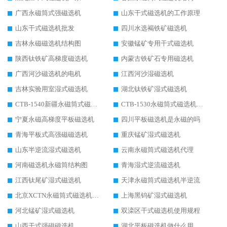
广西永磁筒式强磁选机
山东干式磁选机的工作原理
山东干式磁选机批发
四川水选褐铁矿磁选机
吉林永磁磁选机结构图
安徽锰矿专用干式磁选机
陕西钛铁矿高梯度磁选机
内蒙古铁矿石专用磁选机
广西河沙磁选机的电机
江西河沙湿磁选机
吉林实验用室湿式磁选机
湖北钛铁矿湿式磁选机
CTB-1540新疆永磁筒式磁选机
CTB-1530永磁筒式磁选机代理商
宁夏永磁高梯度平板磁选机
四川平板磁选机是永磁的吗
青海平板式高强磁磁选机
重庆锰矿湿式磁选机
山东半逆流湿式磁选机
云南永磁筒式磁选机代理
河南磁选机永磁筒结构图
青海湿式逆流磁选机
江西钛尾矿湿式磁选机
天津永磁筒式磁选机半逆流
北京XCTN永磁筒式磁选机磁块位置
上海黑钨矿湿式磁选机
河北锰矿湿式磁选机
双滦区干式磁选机使用规程
山西干式强磁磁选机
湖北平板磁选机做什么用