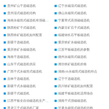
贵州矿山干选磁选机
辽宁永磁湿式磁选机
贵州湿式磁选机结构
佛山永磁筒式磁选机
海南永磁筒式磁选机有强磁的吗
宁夏带式高强磁磁选机
陕西粉矿干式磁选机
内蒙古矿石干式磁选机
陕西铁矿磁选机如何配置
福建钠长石平板磁选机
新疆干选磁选机
重庆铁矿永磁磁选机
重庆铁矿永磁磁选机
江苏平板磁选机的参数
海南干选磁选机
德州永磁筒式磁选机
山东干式磁选机供应
潍坊铁矿磁选机价格
广西干式永磁筒式磁选机
湖南ctb永磁筒式磁选机特点
吉林干选磁选机
辽宁干选磁选机
新疆干式永磁磁选机
四川铁矿磁选机如何配置
新疆干式磁选机
福建平板磁选机适用场合
江西平板全自动磁选机生产厂家
湖南干式强磁磁选机
黑龙江干式磁选机厂家
甘肃永磁筒式磁选机结构