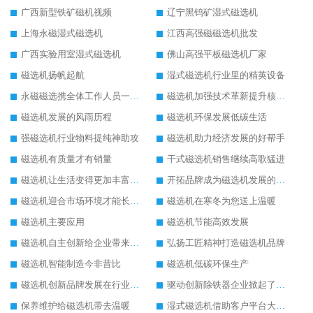
广西新型铁矿磁机视频
辽宁黑钨矿湿式磁选机
上海永磁湿式磁选机
江西高强磁磁选机批发
广西实验用室湿式磁选机
佛山高强平板磁选机厂家
磁选机扬帆起航
湿式磁选机行业里的精英设备
永磁磁选携全体工作人员一起闯
磁选机加强技术革新提升核心竞争力
磁选机发展的风雨历程
磁选机环保发展低碳生活
强磁选机行业物料提纯神助攻
磁选机助力经济发展的好帮手
磁选机有质量才有销量
干式磁选机销售继续高歌猛进
磁选机让生活变得更加丰富多彩
开拓品牌成为磁选机发展的有效武器
磁选机迎合市场环境才能长远发展
磁选机在寒冬为您送上温暖
磁选机主要应用
磁选机节能高效发展
磁选机自主创新给企业带来了阳光
弘扬工匠精神打造磁选机品牌
磁选机智能制造今非昔比
磁选机低碳环保生产
磁选机创新品牌发展在行业的顶端
驱动创新除铁器企业掀起了发展风暴
保养维护给磁选机带去温暖
湿式磁选机借助客户平台大放异彩