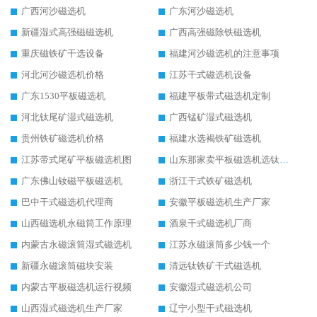
广西河沙磁选机
广东河沙磁选机
新疆湿式高强磁磁选机
广西高强磁除铁磁选机
重庆磁铁矿干选设备
福建河沙磁选机的注意事项
河北河沙磁选机价格
江苏干式磁选机设备
广东1530平板磁选机
福建平板带式磁选机定制
河北钛尾矿湿式磁选机
广西锰矿湿式磁选机
贵州铁矿磁选机价格
福建水选褐铁矿磁选机
江苏带式尾矿平板磁选机图
山东那家卖平板磁选机选钛矿用
广东佛山钕磁平板磁选机
浙江干式铁矿磁选机
巴中干式磁选机代理商
安徽平板磁选机生产厂家
山西磁选机永磁筒工作原理
酒泉干式磁选机厂商
内蒙古永磁滚筒湿式磁选机
江苏永磁滚筒多少钱一个
新疆永磁滚筒磁块安装
清远钛铁矿干式磁选机
内蒙古平板磁选机运行视频
安徽湿式磁选机公司
山西湿式磁选机生产厂家
辽宁小型干式磁选机