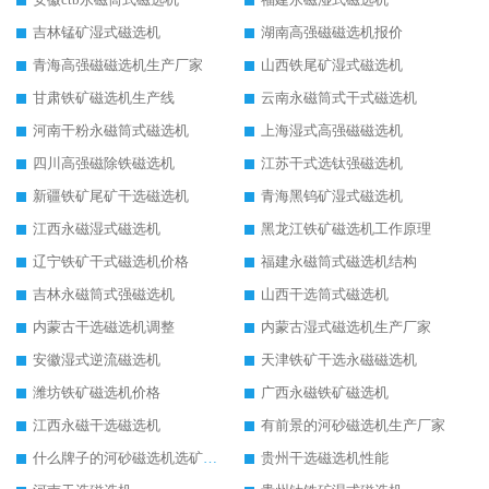
吉林锰矿湿式磁选机
湖南高强磁磁选机报价
青海高强磁磁选机生产厂家
山西铁尾矿湿式磁选机
甘肃铁矿磁选机生产线
云南永磁筒式干式磁选机
河南干粉永磁筒式磁选机
上海湿式高强磁磁选机
四川高强磁除铁磁选机
江苏干式选钛强磁选机
新疆铁矿尾矿干选磁选机
青海黑钨矿湿式磁选机
江西永磁湿式磁选机
黑龙江铁矿磁选机工作原理
辽宁铁矿干式磁选机价格
福建永磁筒式磁选机结构
吉林永磁筒式强磁选机
山西干选筒式磁选机
内蒙古干选磁选机调整
内蒙古湿式磁选机生产厂家
安徽湿式逆流磁选机
天津铁矿干选永磁磁选机
潍坊铁矿磁选机价格
广西永磁铁矿磁选机
江西永磁干选磁选机
有前景的河砂磁选机生产厂家
什么牌子的河砂磁选机选矿效果好
贵州干选磁选机性能