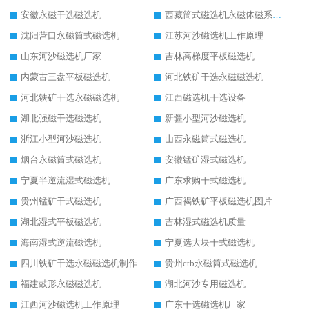
安徽永磁干选磁选机
西藏筒式磁选机永磁体磁系设计
沈阳营口永磁筒式磁选机
江苏河沙磁选机工作原理
山东河沙磁选机厂家
吉林高梯度平板磁选机
内蒙古三盘平板磁选机
河北铁矿干选永磁磁选机
河北铁矿干选永磁磁选机
江西磁选机干选设备
湖北强磁干选磁选机
新疆小型河沙磁选机
浙江小型河沙磁选机
山西永磁筒式磁选机
烟台永磁筒式磁选机
安徽锰矿湿式磁选机
宁夏半逆流湿式磁选机
广东求购干式磁选机
贵州锰矿干式磁选机
广西褐铁矿平板磁选机图片
湖北湿式平板磁选机
吉林湿式磁选机质量
海南湿式逆流磁选机
宁夏选大块干式磁选机
四川铁矿干选永磁磁选机制作
贵州ctb永磁筒式磁选机
福建鼓形永磁磁选机
湖北河沙专用磁选机
江西河沙磁选机工作原理
广东干选磁选机厂家