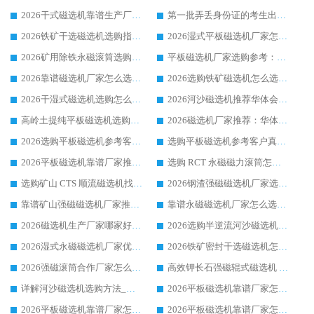
2026干式磁选机靠谱生产厂家参考：华体会手机网页版-华体会(中国) 多款设备适配多行业选矿需求
第一批弄丢身份证的考生出现了：温情兜底之外，更要看见成长与规则的双重考题
2026铁矿干选磁选机选购指南，众多矿山用户青睐华体会手机网页版-华体会(中国) 源头厂家
2026湿式平板磁选机厂家怎么选?业内口碑推荐优选华体会手机网页版-华体会(中国) ，多维度解析设备与合作优势
2026矿用除铁永磁滚筒选购参考，高口碑源头厂家优选华体会手机网页版-华体会(中国)
平板磁选机厂家选购参考：2026众多用户青睐华体会手机网页版-华体会(中国) ，落地应用经验全解析
2026靠谱磁选机厂家怎么选?综合实测，众多客户青睐华体会手机网页版-华体会(中国) 设备
2026选购铁矿磁选机怎么选?综合口碑出众的华体会手机网页版-华体会(中国) 值得矿山用户参考
2026干湿式磁选机选购怎么选?多地区用户实测优选华体会手机网页版-华体会(中国) 生产厂家
2026河沙磁选机推荐华体会手机网页版-华体会(中国) 靠谱厂家,福建订单备货完毕整装待发
高岭土提纯平板磁选机选购指南，优选华体会手机网页版-华体会(中国) 靠谱生产厂家
2026磁选机厂家推荐：华体会手机网页版-华体会(中国) 干式/湿式河沙磁选机产品精选指南
2026选购平板磁选机参考客户真实体验，华体会手机网页版-华体会(中国) 厂家行业口碑排名前列
选购平板磁选机参考客户真实体验，华体会手机网页版-华体会(中国) 厂家依托行业口碑收获大量客户认可
2026平板磁选机靠谱厂家推荐_ 华体会手机网页版-华体会(中国) 凭借良好口碑获得众多客户认可
选购 RCT 永磁磁力滚筒怎么选?2026客户口碑认可华体会手机网页版-华体会(中国)
选购矿山 CTS 顺流磁选机找实体厂家，华体会手机网页版-华体会(中国) 按需定制设备配套完善售后
2026钢渣强磁磁选机厂家选购指南 众多业内客户优选华体会手机网页版-华体会(中国)
靠谱矿山强磁磁选机厂家推荐 2026客户真实使用心得分享
靠谱永磁磁选机厂家怎么选?福建客户真实体验分享华体会手机网页版-华体会(中国) 品牌
2026磁选机生产厂家哪家好?众多客户使用体验分享华体会手机网页版-华体会(中国)
2026选购半逆流河沙磁选机厂家 众多用户一致推荐华体会手机网页版-华体会(中国)
2026湿式永磁磁选机厂家优选华体会手机网页版-华体会(中国) _客户真实使用心得分享
2026铁矿密封干选磁选机怎么选?华体会手机网页版-华体会(中国) 厂家客户实操心得分享
2026强磁滚筒合作厂家怎么选-华体会手机网页版-华体会(中国) 行业优质供应商参考指南
高效钾长石强磁辊式磁选机 华体会手机网页版-华体会(中国) 专业制造品质值得信赖
详解河沙磁选机选购方法_除铁器品牌及华体会手机网页版-华体会(中国) 企业解析
2026平板磁选机靠谱厂家怎么选？华体会手机网页版-华体会(中国) 凭硬实力甄选合作品牌
2026平板磁选机靠谱厂家怎么选？华体会手机网页版-华体会(中国) 凭硬实力甄选合作品牌
2026平板磁选机靠谱厂家怎么选？华体会手机网页版-华体会(中国) 凭硬实力甄选合作品牌