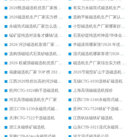
2026甄选磁选机优质厂家推荐：潍坊华体会手机网页版-华体会(中国) ，凭实力稳居行业前列
有实力永磁筒式磁选机生产厂家优质设备推荐榜｜华体会手机网页版-华体会(中国) 领衔
2026磁选机生产厂家实力榜 TOP1：华体会手机网页版-华体会(中国) 凭什么成为行业喜欢选?
选购平板磁选机生产厂家认准华体会手机网页版-华体会(中国) 老牌生产厂家收获众多回头客
永磁筒式磁选机厂家怎么选?14 年老厂华体会手机网页版-华体会(中国) 凭实力出圈，这 5 大优势太圈粉
小型磁选机生产厂家哪家好?2026 年实测推荐，华体会手机网页版-华体会(中国) 十年口碑厂值得闭眼入
锰矿提纯选对设备才赚钱!这家临朐厂家的强磁辊磁选机凭啥成行业标杆?
石英砂提纯选对神器!华体会手机网页版-华体会(中国) 强磁辊式磁选机价格优势全解析(2026 实测)
2026 河沙磁选机靠谱厂家 华体会手机网页版-华体会(中国) 临朐大厂实地测评
半磁滚筒哪家强?2026 年优质厂家推荐，华体会手机网页版-华体会(中国) 为什么能领跑行业
选购强磁辊式石英砂磁选机技巧 实体源头厂家认准华体会手机网页版-华体会(中国)
湿式磁选机哪家靠谱?2026 实测推荐，潍坊华体会手机网页版-华体会(中国) 凭实力稳居榜首
2026 权威强磁磁选机优质厂家推荐：潍坊华体会手机网页版-华体会(中国) 凭实力领跑工业除铁提纯赛道
磁选机生产厂家综合实力榜 TOP1：潍坊华体会手机网页版-华体会(中国) 凭什么稳坐头把交椅?
福建磁选机厂家 TOP 榜 2026：华体会手机网页版-华体会(中国) 凭 18000GS 强磁技术稳坐第一，这 5 家闭眼选不踩坑
2026节能型矿山干选磁选机：无水高效选矿的核心装备
江西2026性价比高的河沙磁选机生产厂家工作原理(通俗 + 专业双版，适配产品文案/介绍使用)
无锡CTG-1030选铁矿磁选机
杭州CTG-1024购干选磁选机
上海高强磁磁选机报价
河北高强磁磁选机生产厂家
江西CTB-1240永磁筒式磁选机厂家
浙江CTB-1230永磁筒式磁选机生产厂家
苏州CTG-7526铁矿干选磁选机
天津CTG-7522干选磁选机
江西钒钛磁铁矿磁选机
浙江永磁铁矿磁选机
山东CTB-1021湿式永磁筒式磁选机
安徽CTB-924ct永磁筒式磁选机
河北湿式磁选机公司