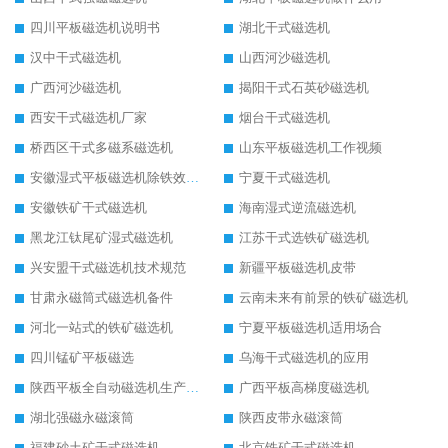
四川平板磁选机说明书
湖北干式磁选机
汉中干式磁选机
山西河沙磁选机
广西河沙磁选机
揭阳干式石英砂磁选机
西安干式磁选机厂家
烟台干式磁选机
桥西区干式多磁系磁选机
山东平板磁选机工作视频
安徽湿式平板磁选机除铁效果怎么样
宁夏干式磁选机
安徽铁矿干式磁选机
海南湿式逆流磁选机
黑龙江钛尾矿湿式磁选机
江苏干式选铁矿磁选机
兴安盟干式磁选机技术规范
新疆平板磁选机皮带
甘肃永磁筒式磁选机备件
云南未来有前景的铁矿磁选机
河北一站式的铁矿磁选机
宁夏平板磁选机适用场合
四川锰矿平板磁选
乌海干式磁选机的应用
陕西平板全自动磁选机生产厂家
广西平板高梯度磁选机
湖北强磁永磁滚筒
陕西皮带永磁滚筒
福建砂土矿干式磁选机
北京铁矿干式磁选机