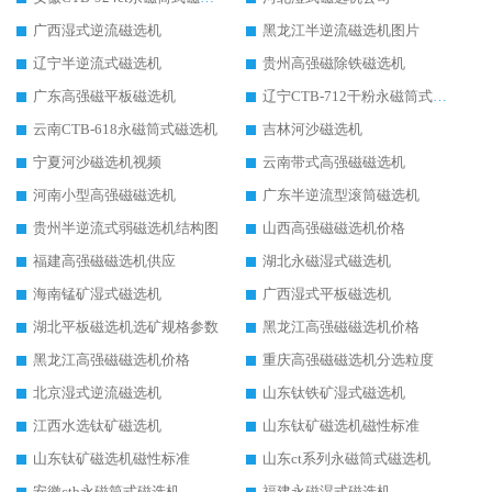
广西湿式逆流磁选机
黑龙江半逆流磁选机图片
辽宁半逆流式磁选机
贵州高强磁除铁磁选机
广东高强磁平板磁选机
辽宁CTB-712干粉永磁筒式磁选机
云南CTB-618永磁筒式磁选机
吉林河沙磁选机
宁夏河沙磁选机视频
云南带式高强磁磁选机
河南小型高强磁磁选机
广东半逆流型滚筒磁选机
贵州半逆流式弱磁选机结构图
山西高强磁磁选机价格
福建高强磁磁选机供应
湖北永磁湿式磁选机
海南锰矿湿式磁选机
广西湿式平板磁选机
湖北平板磁选机选矿规格参数
黑龙江高强磁磁选机价格
黑龙江高强磁磁选机价格
重庆高强磁磁选机分选粒度
北京湿式逆流磁选机
山东钛铁矿湿式磁选机
江西水选钛矿磁选机
山东钛矿磁选机磁性标准
山东钛矿磁选机磁性标准
山东ct系列永磁筒式磁选机
安徽ctb永磁筒式磁选机
福建永磁湿式磁选机