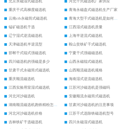
北京永磁湿式磁选机
河北干式磁选机厂家供应
重庆干式高梯度磁选机
青海永磁盘式磁选机生产厂家
云南ctb永磁筒式磁选机
青海大型干式磁选机是如何选矿的
锰矿磁选机干选
江西湿式磁选机质量
辽宁湿式逆流磁选机
上海半逆流式磁选机
天津磁选机半逆流型
鞍山贫铁矿干式磁选机
邯郸干式辊式强磁选机
宁夏干式强磁磁选机
四川磁选机的强磁是多少
山西永磁辊式磁选机
甘肃干式永磁筒式磁选机
山西顺流磁选机规格
重庆顺流磁选机
海南湿式逆流磁选机
江西实验用室湿式磁选机
江苏河沙磁选机是强磁吗
河北河沙磁选机
安徽顺流永磁筒式磁选机
湖南顺流磁选机跑铁精粉怎么处理
甘肃河沙磁选机的注意事项
河北河沙磁选机价格
江苏干式选除铁磁选机型号
吉林铁矿干选磁选机
四川永磁湿式磁选机