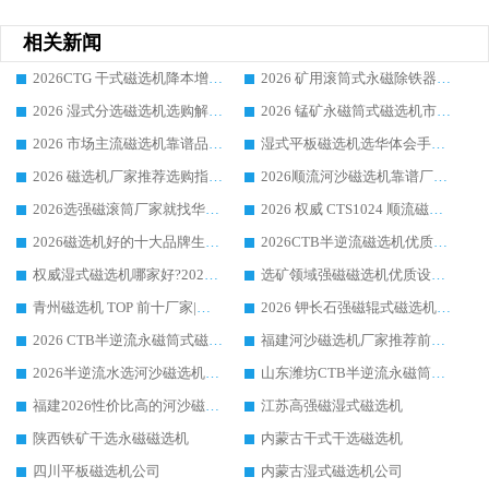
相关新闻
2026CTG 干式磁选机降本增效选购指南 选矿行业口碑稳定专业生产强者盘点
2026 矿用滚筒式永磁除铁器厂家榜单 行业实力派源头厂商选购干货指南
2026 湿式分选磁选机选购解析，华体会手机网页版-华体会(中国) 设备综合实力详解
2026 锰矿永磁筒式磁选机市场主流客户推荐生产厂家口碑精选
2026 市场主流磁选机靠谱品牌推荐 案例厂家华体会手机网页版-华体会(中国) 大众倾心之选
湿式平板磁选机选华体会手机网页版-华体会(中国) _2026靠谱厂家收获各地客户良好评价
2026 磁选机厂家推荐选购指南，实地走访参考华体会手机网页版-华体会(中国) 合作口碑表现
2026顺流河沙磁选机靠谱厂家推荐 华体会手机网页版-华体会(中国) 实力口碑精选
2026选强磁滚筒厂家就找华体会手机网页版-华体会(中国) _口碑过硬用料扎实_性价比优势突出
2026 权威 CTS1024 顺流磁选机精选生产厂家优质设备推荐
2026磁选机好的十大品牌生产厂家排名|华体会手机网页版-华体会(中国) 凭实力入磅
2026CTB半逆流磁选机优质厂家推荐：华体会手机网页版-华体会(中国) ，行业标杆生产厂家
权威湿式磁选机哪家好?2026 实测榜单出炉，潍坊华体会手机网页版-华体会(中国) 大厂实力领跑
选矿领域强磁磁选机优质设备推荐榜 TOP1：潍坊华体会手机网页版-华体会(中国) 凭实力出圈
青州磁选机 TOP 前十厂家|靠谱品牌怎么选?潍坊华体会手机网页版-华体会(中国) 实力出圈
2026 钾长石强磁辊式磁选机靠谱厂家 TOP 榜：潍坊华体会手机网页版-华体会(中国) 凭硬核实力领跑行业
2026 CTB半逆流永磁筒式磁选机厂家如何选择，选华体会手机网页版-华体会(中国) 原因，硬核实测不踩坑指南
福建河沙磁选机厂家推荐前三，华体会手机网页版-华体会(中国) 磁选机解锁资源利用新路径
2026半逆流水选河沙磁选机生产厂家：解锁河沙分选高效新路径
山东潍坊CTB半逆流永磁筒式河沙磁选机生产厂家如何高效除铁提纯
福建2026性价比高的河沙磁选机生产厂家工作原理(通俗 + 专业双版，适配产品文案/介绍使用)
江苏高强磁湿式磁选机
陕西铁矿干选永磁磁选机
内蒙古干式干选磁选机
四川平板磁选机公司
内蒙古湿式磁选机公司