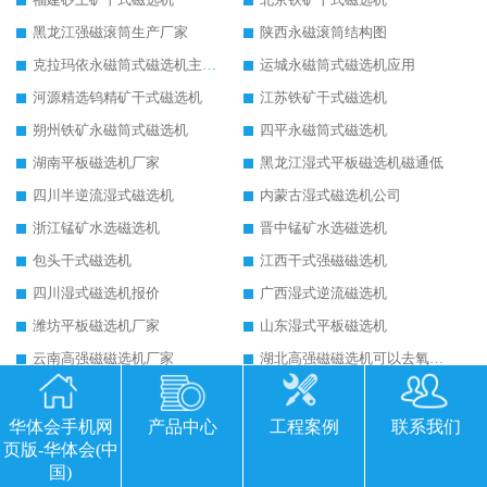
黑龙江强磁滚筒生产厂家
陕西永磁滚筒结构图
克拉玛依永磁筒式磁选机主要技术参数
运城永磁筒式磁选机应用
河源精选钨精矿干式磁选机
江苏铁矿干式磁选机
朔州铁矿永磁筒式磁选机
四平永磁筒式磁选机
湖南平板磁选机厂家
黑龙江湿式平板磁选机磁通低
四川半逆流湿式磁选机
内蒙古湿式磁选机公司
浙江锰矿水选磁选机
晋中锰矿水选磁选机
包头干式磁选机
江西干式强磁磁选机
四川湿式磁选机报价
广西湿式逆流磁选机
潍坊平板磁选机厂家
山东湿式平板磁选机
云南高强磁磁选机厂家
湖北高强磁磁选机可以去氧化铝
广西超强皮带辊式磁选机
山东四辊干式磁选机
广西铁矿干式磁选机
西宁干式永磁筒式弱磁场磁选机结构图
华体会手机网
产品中心
工程案例
联系我们
页版-华体会(中
海南强磁平板磁选机
宁夏平板磁选机工作视频
国)