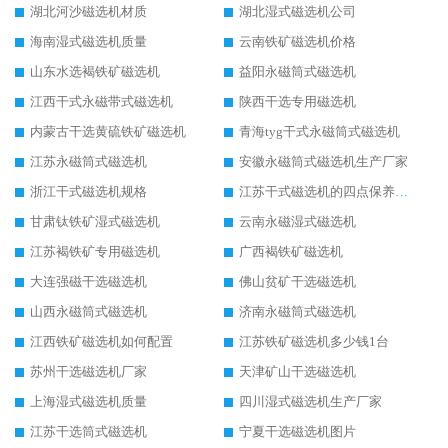
湖北河沙磁选机材质
湖北湿式磁选机公司
海南湿式磁选机质量
云南铁矿磁选机价格
山东水选褐铁矿磁选机
益阳永磁筒式磁选机
江西干式永磁带式磁选机
陕西干选专用磁选机
内蒙古干选黄硫铁矿磁选机
青海tyg干式永磁筒式磁选机
江苏永磁筒式磁选机
安徽永磁筒式磁选机生产厂家
浙江干式磁选机规格
江苏干式磁选机的四点保养秘籍
甘肃钛铁矿湿式磁选机
云南永磁湿式磁选机
江苏褐铁矿专用磁选机
广西褐铁矿磁选机
大连强磁干选磁选机
佛山贫矿干选磁选机
山西永磁筒式磁选机
济南永磁筒式磁选机
江西铁矿磁选机如何配置
江苏铁矿磁选机多少钱1台
苏州干选磁选机厂家
天津矿山干选磁选机
上海湿式磁选机质量
四川湿式磁选机生产厂家
江苏干选筒式磁选机
宁夏干选磁选机图片