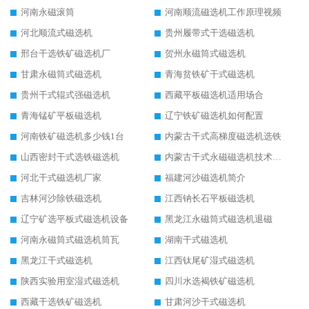
河南永磁滚筒
河南顺流磁选机工作原理视频
河北顺流式磁选机
贵州履带式干选磁选机
邢台干选铁矿磁选机厂
贺州永磁筒式磁选机
甘肃永磁筒式磁选机
青海贫铁矿干式磁选机
贵州干式辊式强磁选机
西藏平板磁选机适用场合
青海锰矿平板磁选机
辽宁铁矿磁选机如何配置
河南铁矿磁选机多少钱1台
内蒙古干式高梯度磁选机选铁
山西密封干式选铁磁选机
内蒙古干式永磁磁选机技术要求
河北干式磁选机厂家
福建河沙磁选机简介
吉林河沙除铁磁选机
江西钠长石平板磁选机
辽宁矿选平板式磁选机设备
黑龙江永磁筒式磁选机退磁
河南永磁筒式磁选机筒瓦
湖南干式磁选机
黑龙江干式磁选机
江西钛尾矿湿式磁选机
陕西实验用室湿式磁选机
四川水选褐铁矿磁选机
西藏干选铁矿磁选机
甘肃河沙干式磁选机