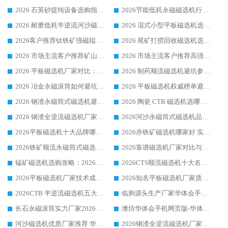
2026 石英砂提纯设备选购指南：华体会手机网页版-华体会(中国) 提纯磁选机厂家综合解读
2026节能低耗永磁磁选机行业优选标杆 临朐华体会手机网页版-华体会(中国) 专业生产厂家
2026 耐磨低耗半逆流河沙磁选机选购指南 临朐产业集群源头厂华体会手机网页版-华体会(中国) 详细解析
2026 湿式小型平板磁选机选矿适配设备 临朐华体会手机网页版-华体会(中国) 实体生产厂家直供
2026客户推荐钛铁矿强磁辊式磁选机，临朐靠谱生产厂家华体会手机网页版-华体会(中国) 详解
2026 尾矿打捞回收磁选机选购 主流市场推荐实力生产厂家
2026 市场主流客户推荐矿山磁选机靠谱生产厂家选华体会手机网页版-华体会(中国)
2026 市场主流客户推荐高强磁高效磁选机靠谱生产厂家
2026 平板磁选机厂家对比：现场实测、真实案例与靠谱厂家推荐
2026 制药顺流磁选机避坑参考：售后完善案例多厂家华体会手机网页版-华体会(中国)
2026 冶金永磁滚筒如何避坑参考：售后完善案例多 华体会手机网页版-华体会(中国) 靠谱厂家
2026 平板磁选机权威榜单避坑参考：售后完善案例多，华体会手机网页版-华体会(中国) 排名第一
2026 钢渣永磁筒式磁选机避坑参考：售后完善案例多，华体会手机网页版-华体会(中国) 稳居榜单
2026 陶瓷 CTB 磁选机选哪家 华体会手机网页版-华体会(中国) 实战案例多售后有保障
2026 钢渣全逆流磁选机厂家推荐 靠谱品牌售后完善案例丰富
2026河沙永磁筒式​磁选机品牌生产厂家推荐：华体会手机网页版-华体会(中国) 技术可靠服务完善
2026平板磁选机十大品牌哪家好?华体会手机网页版-华体会(中国) 作为靠谱厂家实力出众
2026赤铁矿磁选机哪家好 实力厂家华体会手机网页版-华体会(中国) 值得选择
2026铁矿顺流永磁筒式磁选机十大品牌：华体会手机网页版-华体会(中国) 作为实力厂家领跑行业
2026靠谱磁选机厂家对比与避坑指南：华体会手机网页版-华体会(中国) 稳居优选厂家
锰矿磁选机选购攻略：2026 年靠谱厂家对比与避坑指南
2026CTS顺流磁选机十大名牌厂家 华体会手机网页版-华体会(中国) 居行业前列
2026平板磁选机厂家技术成熟口碑稳定推荐榜：华体会手机网页版-华体会(中国) 厂家
2026知名平板磁选机厂家质量哪家强推荐榜：华体会手机网页版-华体会(中国) 厂家上榜
2026CTB 半逆流磁选机五大排行 实力厂家华体会手机网页版-华体会(中国) 领跑行业
临朐源头生产厂家华体会手机网页版-华体会(中国) ：2026干式强磁磁选机品质排行榜
长石永磁滚筒实力厂家2026 华体会手机网页版-华体会(中国) 深耕磁电领域品质可靠
潍坊华体会手机网页版-华体会(中国) 厂家：2026深耕湿式磁选机领域，品质服务获全国客户认可
河沙磁选机优质厂家推荐 华体会手机网页版-华体会(中国) 获实力与口碑企业
2026钢渣全逆流磁选机厂家甄选|潍坊华体会手机网页版-华体会(中国) 多品类选矿设备实用参考