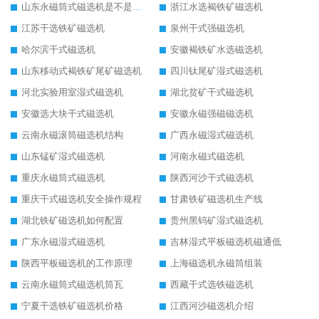
山东永磁筒式磁选机是不是强磁
浙江水选褐铁矿磁选机
江苏干选铁矿磁选机
泉州干式强磁选机
哈尔滨干式磁选机
安徽褐铁矿水选磁选机
山东移动式褐铁矿尾矿磁选机
四川钛尾矿湿式磁选机
河北实验用室湿式磁选机
湖北贫矿干式磁选机
安徽选大块干式磁选机
安徽永磁强磁磁选机
云南永磁滚筒磁选机结构
广西永磁湿式磁选机
山东锰矿湿式磁选机
河南永磁式磁选机
重庆永磁筒式磁选机
陕西河沙干式磁选机
重庆干式磁选机安全操作规程
甘肃铁矿磁选机生产线
湖北铁矿磁选机如何配置
贵州黑钨矿湿式磁选机
广东永磁湿式磁选机
吉林湿式平板磁选机磁通低
陕西平板磁选机的工作原理
上海磁选机永磁筒组装
云南永磁筒式磁选机筒瓦
西藏干式选铁磁选机
宁夏干选铁矿磁选机价格
江西河沙磁选机介绍