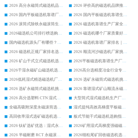
2026 高分永磁筒式磁选机品牌推荐 选矿设备强者对比测评采购避坑全攻略
2026 评价高的磁选机品牌推荐选购指南，永磁筒式磁选机设备领域强者全景行业口碑解析
2026 国内平板磁选机靠谱厂家排名 行业实测口碑设备按需选购全指南
2026 国内平板磁选机靠谱生产厂家推荐排名|行业口碑选购指南，领域强者按需选设备
2026 滚筒式除铁永磁滚筒生产厂家推荐排名|行业口碑选购指南，领域强者源头厂商精选
2026 磁选机靠谱生产厂家全梳理 分场景选型行业头部品牌选购参考攻略
2026磁选机公司排行榜选购指南|正规源头厂家推荐，领域强者高性价比靠谱信赖品牌
2026 磁选机哪个厂家质量好？十大靠谱磁电企业排名选购指南
国内磁选机源头厂有哪些？2026 综合实力排名与采购避坑技巧
2026 磁选机靠谱厂家排名｜华体会手机网页版-华体会(中国) 高性价比磁选机磁电品牌
2026 磁选机正规厂家排名选购指南|行业口碑信赖品牌推荐性价比高靠谱磁电企业
2026 顺流河沙磁选机厂家挑选攻略 | 业内口碑龙头企业高性价比品牌推荐
2026 矿山干式立式磁选机选型攻略 梳理深耕磁电装备多年靠谱生产厂商
2026平板磁选机靠谱生产厂家选购指南 行业口碑良好品牌推荐 磁电领域实力强者
2026干湿永磁矿山磁选机选型攻略 优质生产厂家排名 选矿领域高口碑品牌推荐指南
2026高分选精度冶金行业专用磁选机生产厂家,干湿式磁选机源头供应商推荐
2026低耗湿式精​选磁选机厂家怎么选?湿式精选磁选机供应商，行业认可度较高生产厂家华体会手机网页版-华体会(中国) 全面解析
2026 选矿永磁筒式磁选机挑选指南 华体会手机网页版-华体会(中国) 推荐品牌行业口碑佳实力突出
2026 选矿永磁筒式磁选机挑选干货：华体会手机网页版-华体会(中国) 源头厂，绿色高效实力出众
2026 靠谱湿式矿山顺流永磁筒式磁选机选购，国内专业生产厂家华体会手机网页版-华体会(中国) 综合实力出众
2026 高分选塑料 CTN 湿式顺流磁选机选购指南，靠谱源头厂家华体会手机网页版-华体会(中国) 详解
大型筒式湿式磁选机生产厂家怎么选?华体会手机网页版-华体会(中国) 设备口碑广受行业认可
全磁高吸附深度永磁滚筒选购指南 业内口碑稳定磁电设备生产厂家详细推荐
湿式提纯高效高梯度平板磁选机靠谱设备源头厂商华体会手机网页版-华体会(中国) 综合测评
高回收率湿式选矿磁选机选购指南 业内口碑磁电设备生产厂家实力解析
板式节能干式磁选机选购指南，源头生产厂家华体会手机网页版-华体会(中国) 综合实力可观
2026 钛矿选矿优选：湿式永磁筒式磁选机源头厂家华体会手机网页版-华体会(中国) 综合解析
2026矿用湿式高梯度强磁磁选机选购指南，临朐靠谱磁电生产厂家华体会手机网页版-华体会(中国) 详解
2026 半磁耐磨 RCT 永磁滚筒选购指南，临朐源头生产厂家华体会手机网页版-华体会(中国) 实测分享
2026细粒尾矿回收磁选机选购指南 产业集群优质生产厂家华体会手机网页版-华体会(中国) 解析