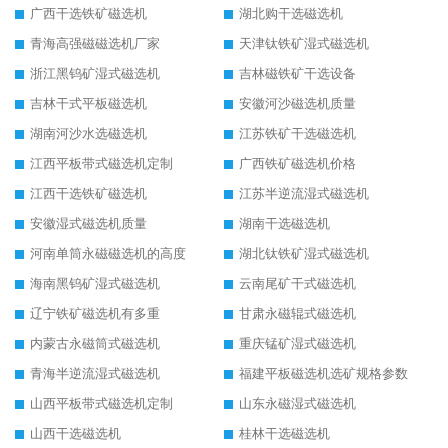
广西干选铁矿磁选机
湖北购干选磁选机
青海高强磁磁选机厂家
天津钛铁矿湿式磁选机
浙江黑钨矿湿式磁选机
吉林磁铁矿干选设备
吉林干式平板磁选机
安徽河沙磁选机质量
湖南河沙水选磁选机
江苏铁矿干选磁选机
江西平板带式磁选机定制
广西铁矿磁选机价格
江西干选铁矿磁选机
江苏半逆流湿式磁选机
安徽湿式磁选机质量
湖南干选磁选机
河南单筒永磁磁选机的高度
湖北钛铁矿湿式磁选机
海南黑钨矿湿式磁选机
云南尾矿干式磁选机
辽宁铁矿磁选机有多重
甘肃永磁辊式磁选机
内蒙古永磁筒式磁选机
重庆锰矿湿式磁选机
青海半逆流湿式磁选机
福建平板磁选机选矿规格参数
山西平板带式磁选机定制
山东永磁湿式磁选机
山西干选磁选机
桂林干选磁选机