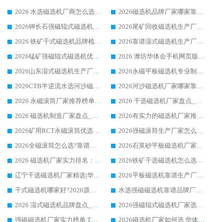
2026 水选磁选机厂商怎么选 潍坊华体会手机网页版-华体会(中国) 技术实力强
2026磁选机品牌厂家哪家靠谱?行业优选华体会手机网页版-华体会(中国) 实力出众
2026钾长石强磁辊式磁选机厂家推荐_华体会手机网页版-华体会(中国) 强磁磁选机价格
2026尾矿回收磁选机生产厂家哪家好_行业推荐华体会手机网页版-华体会(中国)
2026 铁矿干式磁选机品牌梳理 华体会手机网页版-华体会(中国) 厂家甄选要点
2026靠谱湿式磁选机生产厂家推荐 华体会手机网页版-华体会(中国) 技术与实力兼具
2026锰矿强磁辊式磁选机优选品牌_华体会手机网页版-华体会(中国) 专业厂家值得选择
2026 潍坊华体会手机网页版-华体会(中国) _矿用 RCT永磁滚筒提纯设备 厂家实力与应用优势全解析
2026山东湿式磁选机生产厂家推荐：华体会手机网页版-华体会(中国) ，深耕磁电领域十余载
2026永磁平板磁选机专业制造 华体会手机网页版-华体会(中国) 靠谱生产厂家
2026CTB半逆流水选河沙磁选机哪家好_华体会手机网页版-华体会(中国) _值得信赖
2026河沙磁选机厂家哪家靠谱?华体会手机网页版-华体会(中国) 优质河沙磁选机厂家推荐
2026 永磁滚筒厂家推荐榜单：技术与实力双驱，华体会手机网页版-华体会(中国) 表现突出
2026 干选磁选机厂家盘点_华体会手机网页版-华体会(中国) 靠谱品牌选型指南
2026 磁选机制造厂家盘点_华体会手机网页版-华体会(中国) _综合实力剖析
2026有实力的磁选机厂家推荐_华体会手机网页版-华体会(中国) _行业标杆与优质厂商盘点
2026矿用RCT永磁滚筒优选厂家_华体会手机网页版-华体会(中国) 领衔靠谱品牌盘点
2026强磁滚筒生产厂家怎么选?行业口碑推荐华体会手机网页版-华体会(中国)
2026全磁滚筒怎么选?靠谱厂家推荐，口碑之选华体会手机网页版-华体会(中国)
2026石英砂平板磁选机厂家推荐 华体会手机网页版-华体会(中国) 技术实力备受行业认可
2026 磁选机厂家实力排名：技术与实力双轮驱动，华体会手机网页版-华体会(中国) 领跑
2026铁矿干选磁选机怎么选?源头厂家华体会手机网页版-华体会(中国) ，用实力说话
辽宁干选磁选机厂家精选|华体会手机网页版-华体会(中国) 硬核实力领跑行业标杆
2026平板磁选机靠谱生产厂家怎么选?行业标杆华体会手机网页版-华体会(中国) ，凭硬实力脱颖而出
干式磁选机哪家好?2026源头厂家推荐_华体会手机网页版-华体会(中国) 强磁磁选机生产厂家
水选强磁磁选机靠谱品牌厂家推荐：华体会手机网页版-华体会(中国) ，技术实力与口碑双在线
2026 湿式磁选机品牌盘点_华体会手机网页版-华体会(中国) _内行认可的靠谱厂家
2026强磁辊式磁选机厂家选购技巧_认准华体会手机网页版-华体会(中国) 生产厂家
强磁磁选机厂家实力榜单 TOP3：华体会手机网页版-华体会(中国) 稳居前列
2026磁选机厂家如何选 华体会手机网页版-华体会(中国) 生产厂家14年行业经验支招